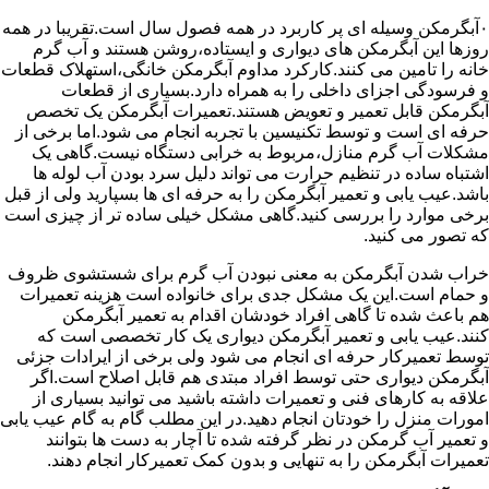
۰آبگرمکن وسیله ای پر کاربرد در همه فصول سال است.تقریبا در همه
روزها این آبگرمکن های دیواری و ایستاده،روشن هستند و آب گرم
خانه را تامین می کنند.کارکرد مداوم آبگرمکن خانگی،استهلاک قطعات
و فرسودگی اجزای داخلی را به همراه دارد.بسیاری از قطعات
آبگرمکن قابل تعمیر و تعویض هستند.تعمیرات آبگرمکن یک تخصص
حرفه ای است و توسط تکنیسین با تجربه انجام می شود.اما برخی از
مشکلات آب گرم منازل،مربوط به خرابی دستگاه نیست.گاهی یک
اشتباه ساده در تنظیم حرارت می تواند دلیل سرد بودن آب لوله ها
باشد.عیب یابی و تعمیر آبگرمکن را به حرفه ای ها بسپارید ولی از قبل
برخی موارد را بررسی کنید.گاهی مشکل خیلی ساده تر از چیزی است
که تصور می کنید.
خراب شدن آبگرمکن به معنی نبودن آب گرم برای شستشوی ظروف
و حمام است.این یک مشکل جدی برای خانواده است هزینه تعمیرات
هم باعث شده تا گاهی افراد خودشان اقدام به تعمیر آبگرمکن
کنند.عیب یابی و تعمیر آبگرمکن دیواری یک کار تخصصی است که
توسط تعمیرکار حرفه ای انجام می شود ولی برخی از ایرادات جزئی
آبگرمکن دیواری حتی توسط افراد مبتدی هم قابل اصلاح است.اگر
علاقه به کارهای فنی و تعمیرات داشته باشید می توانید بسیاری از
امورات منزل را خودتان انجام دهید.در این مطلب گام به گام عیب یابی
و تعمیر آب گرمکن در نظر گرفته شده تا آچار به دست ها بتوانند
تعمیرات آبگرمکن را به تنهایی و بدون کمک تعمیرکار انجام دهند.