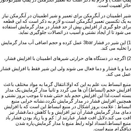
حائز اهمیت است.
شیر اطمینان در آبگرمکن برای تعمیر و شیر اطمینان در آبگرمکن نیاز
به یک تکنسین تعمیر آبگرمکن است،و لازم به ذکر است که این قطعه
برای جلو گیری از افزایش بیش از حد فشار در مدار گرمایش استفاده
می شود تا از ایجاد نشتی و آسیب در اتصالات جلوگیری نماید.
1) این شیر در فشار 3bar عمل کرده و حجم اضافی آب مدار گرمایش
را تخلیه می کند.
2) اگرچه در دستگاه های حرارتی شیرهای اطمینان با افزایش فشار،
دما و یا فشار و دما فعال می شوند ولی این شیر فقط با افزایش فشار
عمل می کند.
منبع انبساط بت علم به این که اولا،انتقال گرما به مواد مختلف باعث
افزایش حجم (اتبساط) آن ها می گردد و ثانیا مدار گرمایش،یک مدار
بسته است،لذا این افزایش حجم باید خنثی شده تا موجب بروز نشتی و
همچنین افزایش فشار در مدار گرمایش نگردد،نشانه خرابی منبع
انبساط : علامت بروز اشکال در منبع انبساط این است که با افزایش
دمای مدار گرمایش فشار آن نیز افزایش و با کاهش دما،فشار نیز
افت می کند.دلایل افت فشار عبارتند از : کم و یا زیاد بودن فشار باد
منبع انبساط،انسداد لوله رابط منبع با مدار گرمایش،پاره شدن
دیافگرام منبع است.