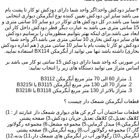
۴-سایز دودکش واحد:اگر واحد شما دارای دودکش تو کار تا پشت بام
می باشد سایز این دودکش تعیین کننده نوع آبگرمکن دیواری انتخابی
شما می باشد.در کل دودکش های توکار در دو سایز 10 سانتی متری و
15 سانتی متری می باشد به عبارت دیگر قطر دودکش داخل کار این
ابعاد می باشد.برای اینکه بهتر بتوانیم منظورمان را برسانیم دودکش
های سایز دودکش بخاری 10 سانتی متری می باشد.اگر واحد شما
دودکش تو کار تا پشت بام با سایز 10 سانتی متری ( هم اندازه دودکش
بخاری) داشته باشد تنها می توانید از آبگرمکن BX114 استفاده نمایید.
در صورتی که واحد شما دارای دودکش 15 سانتی تو کار می باشد بر
اساس متراژ می توانید دستگاه های زیر را انتخاب نمایید:
متراژ 60 الی 70 متر مربع آبگرمکن B3112
متراژ 70 الی 130 متر مربع آبگرمکن B3115 یا B3215i
متراژ بالاتر از 130 متر مربع آبگرمکن B3118 یا B3218i
قطعات آبگرمکن شمعک دار چیست ؟
قطعات ساختمان آب گرم کن های دیواری شمعک دار عبارتند از : 1)
کلاهک تعدیل،2) کلاهک تعدیل جریان دودکش،3) صفحه پشتی
آبگرمکن،4) مبدل گرمایی،5) مجموعه مشعل،6) مجموعه رگولاتور
گاز،7) مجموعه رگولاتور آب،8) رویه آبگرمکن،9) صفحه پشتی
آبگرمکن،10) رگولاتور آب در آبگرمکن های شمعک دار،11) بدنه،12)