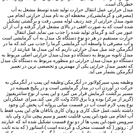
خطرناک است.
مبدل حرارتی عمل انتقال حرارت تولید شده توسط مشعل به آب
(مصرفی و گرمایشی)در محفظه ای به نام مبدل حرارتی انجام می
شود.مبدل حرارتی از چند ردیف لوله مسی رفت و برگشتی تشکیل
شده است که به صورت افقی در بالای مشعل قرار گرفته و آب از آن
عبور می کند و گرمای تولید شده را جذب می نماید.عمل انتقال
حرارت مستقیم در هر دو نوع دستگاه تک مبدل به آب گرمایشی است
و آب مصرفی با واسطه آب گرمایشی گرما را جذب می کند.که ما در
آبگرمکن چند مبل مبدل حرارتی داریم که این مبدل ها عبارتند از :
مبدل ثانویه مربوط به دستگاه دو مبدل،مبدل حرارتی اصلی مربوط به
دستگاه دو مبدل،مبدل حرارتی دو منظوره مربوط به دستگاه تک مبدل
که تعمیر مبدل حرارتی یکی از مهمترین و تخصصی ترین در تعمیر
آبگرمکن بشمار می آید.
وظیفه پمپ سیرکولاتور در آبگرمکن:وظیفه این پمپ در آبگرمکن به
حرکت در آوردن آب در مدار گرمایشی است و در پکیج همیشه در
مسیر برگشت گرمایش قرار می گیرد و این پمپ از نوع سانتریفیوژ
(گریز از مرکز) بوده و با برق 220 ولت کار می کند.مبرای عملکرداین
نوع پمپ لازم است آب در قسمت میانی پروانه آب پخش کن وجود
داشته باشد،عمل خنک کاری و روان کاری یاتاقان های این پمپ فقط با
آب انجام می شود،این پمپ قابلیت تعمیر و سیم پیچی ندارد ولی باید
سرویس شود،این پمپ ها از دو نوع قسمت تشکیل شده اند که عبارتند
از : روتور ( که قسمت متحرک و گردنده است )،استاتور ( که بدنه ثابت
پمپ است ) و لازم به ذکر است که تعمیر آبگرمکن در پمپ سیرکولاتور