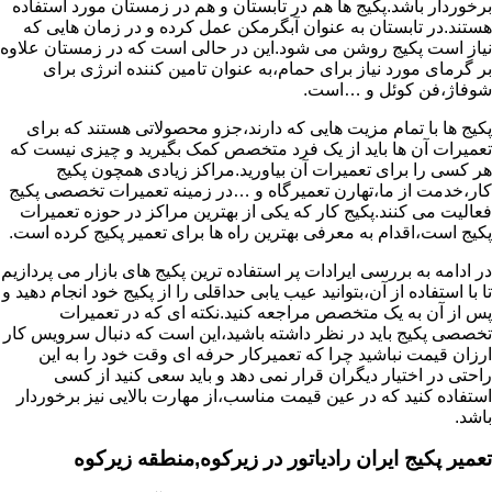
برخوردار باشد.پکیج ها هم در تابستان و هم در زمستان مورد استفاده
هستند.در تابستان به عنوان آبگرمکن عمل کرده و در زمان هایی که
نیاز است پکیج روشن می شود.این در حالی است که در زمستان علاوه
بر گرمای مورد نیاز برای حمام،به عنوان تامین کننده انرژی برای
شوفاژ،فن کوئل و …است.
پکیج ها با تمام مزیت هایی که دارند،جزو محصولاتی هستند که برای
تعمیرات آن ها باید از یک فرد متخصص کمک بگیرید و چیزی نیست که
هر کسی را برای تعمیرات آن بیاورید.مراکز زیادی همچون پکیج
کار،خدمت از ما،تهارن تعمیرگاه و …در زمینه تعمیرات تخصصی پکیج
فعالیت می کنند.پکیج کار که یکی از بهترین مراکز در حوزه تعمیرات
پکیج است،اقدام به معرفی بهترین راه ها برای تعمیر پکیج کرده است.
در ادامه به بررسی ایرادات پر استفاده ترین پکیج های بازار می پردازیم
تا با استفاده از آن،بتوانید عیب یابی حداقلی را از پکیج خود انجام دهید و
پس از آن به یک متخصص مراجعه کنید.نکته ای که در تعمیرات
تخصصی پکیج باید در نظر داشته باشید،این است که دنبال سرویس کار
ارزان قیمت نباشید چرا که تعمیرکار حرفه ای وقت خود را به این
راحتی در اختیار دیگران قرار نمی دهد و باید سعی کنید از کسی
استفاده کنید که در عین قیمت مناسب،از مهارت بالایی نیز برخوردار
باشد.
تعمیر پکیج ایران رادیاتور در زیرکوه,منطقه زیرکوه