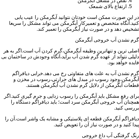
نقص در مشعل آبگرمکن
ارتفاع بالای شمعک
در این صورت ممکن است خودتان نتوانید آبگرمکن را عیب یابی
کنید.آنگاه متخصص و تعمیرکار آبگرمکن می تواند مشکل را سریعا
تشخیص دهد و در صورت نیاز آبگرمکن را تعمیر کند.
گرم نشدن آب خروجی آبگرمکن
اصلی ترین و تنهاترین وظیفه آبگرمکن،گرم کردن آب است.اگر به هر
دلیلی نتواند از عهده گرم شدن آب برآید،آنگاه وجودش در ساختمان بی
فایده خواهد بود.
گرم نشدن آب به علت های متفاوتی رخ می دهد.خرابی دیافراگم
آبگرمکن،وجود رسوب در مبدل های حرارتی،رسوب در مخزن و
قطعات آبگرمکن از دلایل گرم نشدن آب آبگرمکن هستند.
برای رفع مشکل باید آبگرمکن را رسوب زدایی و جرم گیری کنید.اگر
همچنان آب خروجی آبگرمکن سرد است؛ باید دیافراگم دستگاه را
بررسی کنید.
دیافراگم آبگرمکن قطعه ای پلاستیکی و مشابه یک واشر است.آن را
پیدا کنید و در صورت نیاز آن را تعویض کنید.
رنگ گرفتگی آب داغ خروجی