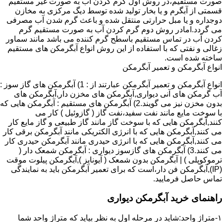
صورت مستقیم،در روش اول گرم کردن آب به صورت غیر مستقیم
قسمتی از آبگرم و یا بخار تولید شده توسط دیگ مرکزی به مخازن
دوجداره و یا مبل حرارتی منتقل شده و باعث گرم شدن آب مصرفی
می گردد.امادر روش دوم گرم کردن آب به صورت مستقیم گرم
کردن آب در تماس مستقیم باسطح گرم کننده می باشد مانند سماور
زغالی و نفتی که با استفاده از این روش انواع آبگرمکن های مستقیم
ساخته شده است.
انواع آبگرمکن و تعمیر آبگرمکن
انواع آبگرمکن و تعمیر آبگرمکن عبارتند از : 1) آبگرمکن های گاز سوز :
آب گرمکن های آنی دیواری,آبگرمکن های مخزن دار,آبگرمکن های
بدون مخزن نیز می گویند.2) آبگرمکن های مستقیم : آبگرمکن هایی که
با سوخت مایع مانند نفت سفید،نفت گاز ( گازوئیل ) کار می
کنند,آبگرمکن هایی که با سوخت گاز مانند گاز طبیعی و گاز مایع کار
می کنند,آبگرمکن هایی که با انرژی الکتریکی مانند آبگرمکن برقی کار
می کنند,آبگرمکن هایی که با انرژی حیدری مانند آبگرمکن حیدری کار
می کنند.3) آبگرمکن های گازسوز دیواری : آبگرمکن شمعک دار (
ترموکوپلی ) | آبگرمکن بدون شمعک ( آیونایز ),آبگرمکن پیلوت موقت
(IP),آبگرمکن فن دار،است که برای تعمیر آبگرمکن باید به نمایندگی
تماس حاصل فرمایید.
راهنمای خرید آبگرمکن دیواری
۱-متراژ واحد:شاید در مرحله اول به نظر بیاید که متراژ واحد شما