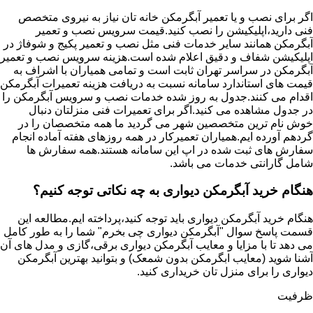
اگر برای نصب و یا تعمیر آبگرمکن خانه تان نیاز به نیروی متخصص
فنی دارید،اپلیکیشن را نصب کنید.قیمت سرویس نصب و تعمیر
آبگرمکن همانند سایر خدمات فنی مثل نصب و تعمیر پکیج و شوفاژ در
اپلیکیشن شفاف و دقیق اعلام شده است.هزینه سرویس نصب و تعمیر
آبگرمکن در سراسر تهران ثابت است و تمامی همیاران با اشراف به
قیمت های استاندارد سامانه نسبت به دریافت هزینه تعمیرات آبگرمکن
اقدام می کنند.جدول به روز شده خدمات نصب و سرویس آبگرمکن را
در جدول مشاهده می کنید.اگر برای تعمیرات فنی منزلتان دنبال
خوش نام ترین متخصصین شهر می گردید ما همه متخصصان را در
گردهم آورده ایم.همیاران تعمیرکار در همه روزهای هفته آماده انجام
سفارش های ثبت شده در اپ این سامانه هستند.همه سفارش ها
شامل گارانتی خدمات می باشد.
هنگام خرید آبگرمکن دیواری به چه نکاتی توجه کنیم؟
هنگام خرید آبگرمکن دیواری باید توجه کنید،پرداخته ایم.مطالعه این
قسمت پاسخ سوال "آبگرمکن دیواری چی بخرم" شما را به طور کامل
می دهد تا با مزایا و معایب آبگرمکن دیواری برقی،گازی و مدل های آن
آشنا شوید (معایب ابگرمکن بدون شمعک) و بتوانید بهترین آبگرمکن
دیواری را برای منزل تان خریداری کنید.
ظرفیت