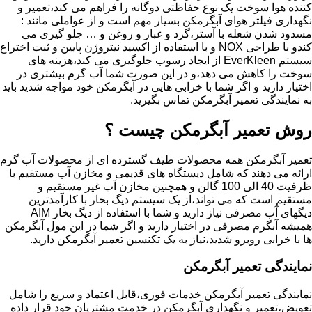
کننده هوا سوخت یک نوع حفاظتی دوگانه را فراهم می کند،تعمیر و
نگهداری فیلتر هوای آبگرمکن بسیار مهم است و از عواملی مانند :
مسدود شدن شعله با آستر،گرد و غبار و روغن و … جلو گیری می
کندو با طراحی NOX و با استفاده از اکسید نیتروژن پایین و ثبت اختراع
سیستم EverKleen از ایجاد رسوب جلوگیری می کند،هزینه های
سوخت را کاهش می دهد،و در این صورت شما آب گرم بیشتری در
اختیار دارید و اگر شما با خرابی هایی در آبگرمکن خود مواجه شدید باید
به نمایندگی تعمیر آبگرمکن تماس بگیرید.
روش تعمیر آبگرمکن چیست ؟
تعمیر آبگرمکن همه محصولات طیف گسترده ای از محصولات آب گرم
ارائه می دهند که شامل دیستگاه های قدیمی و مخازن آب مستقیم با
ظرفیت 40 الی 100 گالن و همچنین مخازن آب غیر مستقیم و
مستقیم است که می تواند،از یک سیستم دیگ بخار با کارآمدترین
دیگهای آب مصرفی نیاز دارید و شما با استفاده از دیگ بخار AIM
همیشه آبگرم مصرفی در اختیار دارید و اگر شما در این مول آبگرمکن
ها با خرابی روبرو شدید،نیاز به یک تکنسین تعمیر آبگرمکن دارید.
نمایندگی تعمیر آبگرمکن
نمایندگی تعمیر آبگرمکن خدمات فوری،قابل اعتماد و سریع را شامل
تعویض،تعمیر و نگهداری آبگرمکن در خدمت مشتریان خود قرار داده