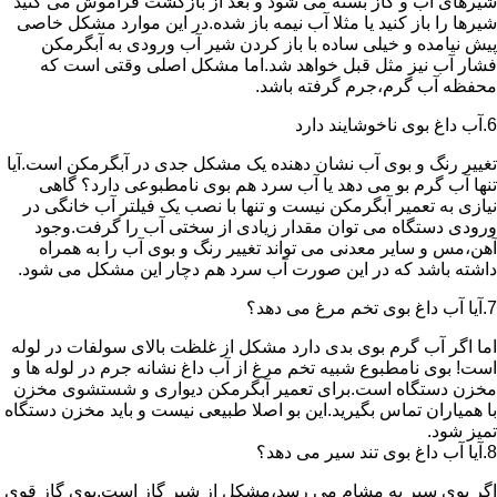
شیرهای آب و گاز بسته می شود و بعد از بازگشت فراموش می کنید
شیرها را باز کنید یا مثلا آب نیمه باز شده.در این موارد مشکل خاصی
پیش نیامده و خیلی ساده با باز کردن شیر آب ورودی به آبگرمکن
فشار آب نیز مثل قبل خواهد شد.اما مشکل اصلی وقتی است که
محفظه آب گرم،جرم گرفته باشد.
6.آب داغ بوی ناخوشایند دارد
تغییر رنگ و بوی آب نشان دهنده یک مشکل جدی در آبگرمکن است.آیا
تنها آب گرم بو می دهد یا آب سرد هم بوی نامطبوعی دارد؟ گاهی
نیازی به تعمیر آبگرمکن نیست و تنها با نصب یک فیلتر آب خانگی در
ورودی دستگاه می توان مقدار زیادی از سختی آب را گرفت.وجود
آهن،مس و سایر معدنی می تواند تغییر رنگ و بوی آب را به همراه
داشته باشد که در این صورت آب سرد هم دچار این مشکل می شود.
7.آیا آب داغ بوی تخم مرغ می دهد؟
اما اگر آب گرم بوی بدی دارد مشکل از غلظت بالای سولفات در لوله
است! بوی نامطبوع شبیه تخم مرغ از آب داغ نشانه جرم در لوله ها و
مخزن دستگاه است.برای تعمیر آبگرمکن دیواری و شستشوی مخزن
با همیاران تماس بگیرید.این بو اصلا طبیعی نیست و باید مخزن دستگاه
تمیز شود.
8.آیا آب داغ بوی تند سیر می دهد؟
اگر بوی سیر به مشام می رسد،مشکل از شیر گاز است.بوی گاز قوی