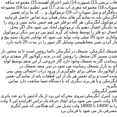
قاب برنجی،13) شیپوره،14) شیر احتراق آهسته،15) مجموعه ساقه
سوپاپ،16) مجموعه مغزی آب بندی،17) شیر تنظیم دما،18) مجموعه
دیافگرام و میل سوپاپ آب 19) ترموکوپل و … که ما برای تعمیر
آبگرمکن باید به نمایندگی های مجاز همان برند تماس حاصل فرمایید.
ترموکوپل آبگرمکن: هر گاه دو فلز غیر هم جنس مانند مس و روی را
به یکدیگر اتصال دهیم یک ترموکوپل ایجاد می شود.حال اگر محل
اتصال دو فلز را توسط شعله ای گرم کنیم بین دو سر دیگر ترموکوپل
ولتاژی حدود 20 میلی ولت تولید می شود که توانایی تحریک سیم پیچ و
باز کردن شیر مغناطیسی وسایل گاز سوز را در مدت 20 ثانیه دارد.
شمعک آبگرمکن: شمعک در آبگرمکن دائما روشن است تا به محض باز
شدن مسیر گاز،مشعل را روشن کند.در بدنه رگولاتور گاز منفذی برای
رساندن گاز به شمعک وجود دارد گاز خروجی از این منفذ توسط لوله
ای به نازل شمعک رسانیده می شود.در سر منفذ شمعک در
رگولاتور،یک صافی برای جلوگیری از ورود ذرات احتمالی پیش بینی
شده است.و برای تعمیر هر یک از این قطعات باید از نمایندگی تعمیر
آبگرمکن و یا هر برند دیگری که با دستگاه شما متابقت دارد تماس
بگیرید.
تعمیر آبگرمکن
برد کنترل آبگرمکن:نیروی محرکه این برد از یک آدابتور یا دو عدد باتری
1/5 ولت تامین می شود.برای ایجاد جرقه یک تراس افزاینده این 3 ولت
را به 14000 تا 18000 ولت تبدیل می کند.هنگامی که شیر آبگرم
مصرفی باز می شود با فرمان برد