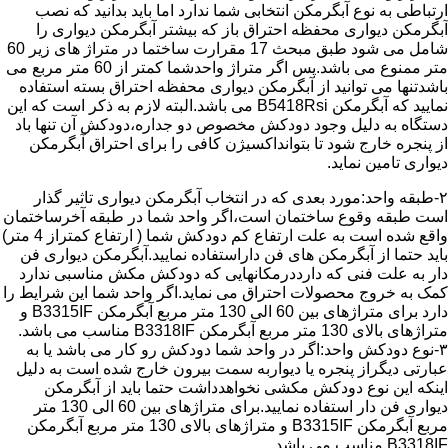
ارتباطی به نوع آبگرمکن انتخابی شما ندارد اما باید بدانید که نصب
آبگرمکن دیواری محفظه احتراق باز که بیشتر آبگرمکن دیواری را
شامل می شود طبق مبحث 17 مقرارت ساختما در متراژ های زیر 60
متر ممنوع می باشد.پس اگر متراژ واحدشما کمتر از 60 متر مربع می
باشدتنها می توانید از آبگرمکن دیواری محفظه احتراق بسته استفاده
نمایید که آبگرمکن B5418Rsi می باشد.البته لازم به ذکر است که این
دستگاه به دلیل وجود دودکش مخصوص دو جداره،دودکش آن تنها باد
از پنجره خارج شود تا بتوانداکسیژن کافی را برای احتراق آبگرمکن
دیواری تامین نماید.
۲-طبقه واحد:مورد بعدی که در انتخاب آبگرمکن دیواری تاثیر گذار
است طبقه وقوع ساختمان است،اگر واحد شما در طبقه آخرساختمان
واقع شده است به علت ارتفاع کم دودکش شما ( ارتفاع کمتراز 4 متر)
باید حتما از آبگرمکن های فن داراستفاده نمایید.آبگرمکن دیواری فن
دار به علت فنی که دارددرمکانهایی که دودکش مکش مناسبی ندارد
کمک به خروج محصولات احتراق می نماید.اگر واحد شما این شرایط را
دارد برای متراژهای بین 60 الی 130 متر مربع آبگرمکن B3315IF و
متراژهای بالای 130 متر مربع آبگرمکن B3318IF مناسب می باشد.
۳-نوع دودکش واحد:اگر در واحد شما دودکش رو کار می باشد یا به
عبارتی دیگراز پنجره یا دیواربه سمت بیرون خارج شده است به دلیل
اینکه این نوع دودکش مکشی نخواهدداشت حتما باید از آبگرمکن
دیواری فن دار استفاده نمایید.برای متراژهای بین 60 الی 130 متر
مربع آبگرمکن B3315IF و متراژهای بالای 130 متر مربع آبگرمکن
B3318IF مناسب می باشد.