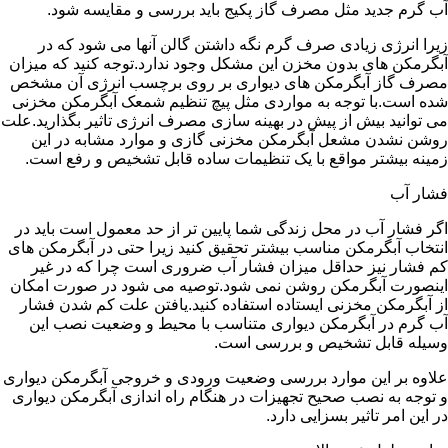
آب گرم جدید مثل مصرف گاز پکیج باید بررسی و مقایسه شود.
زیرا انرژی زیادی صرف گرم نگه داشتن گالن آنها می شود که در
آبگرمکن های بدون مخزن این مشکل وجود ندارد.توجه کنید که میزان
مصرف گاز آبگرمکن های دیواری بر روی برچسب انرژی آن مشخص
شده است.با توجه به مواردی مثل پیچ تنظیم شمعک آبگرمکن مخزنی
می توانید بیش از پیش در بهینه سازی مصرف انرژی تاثیر بگذارید.علت
روشن نشدن مشعل آبگرمکن مخزنی گازی و موارد مشابه در این
زمینه بیشتر مواقع با یک تنظیمات ساده قابل تشخیص و رفع است.
فشار آب
اگر فشار آب در محل زندگی شما پایین تر از حد معمول است باید در
انتخاب آبگرمکن مناسب بیشتر تحقیق کنید زیرا حتی در آبگرمکن های
کم فشار نیز حداقل میزان فشار آب ضروری است چرا که در غیر
اینصورت آبگرمکن روشن نمی شود.توصیه می شود در صورت امکان
از آبگرمکن مخزنی ایستاده استفاده کنید.یافتن علت کم شدن فشار
آب گرم در آبگرمکن دیواری متناسب با محیط و وضعیت نصب این
وسیله قابل تشخیص و بررسی است.
علاوه بر این موارد بررسی وضعیت ورودی و خروجی آبگرمکن دیواری
و توجه به نصب صحیح تجهیزات در هنگام راه اندازی آبگرمکن دیواری
در این امر تاثیر بسزایی دارد.