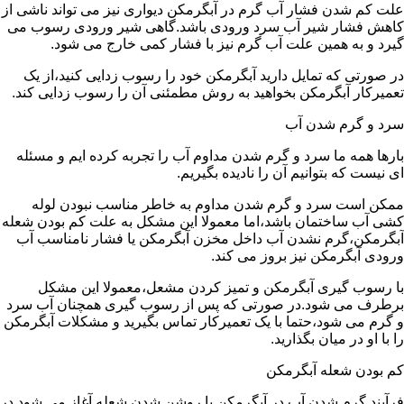
علت کم شدن فشار آب گرم در آبگرمکن دیواری نیز می تواند ناشی از
کاهش فشار شیر آب سرد ورودی باشد.گاهی شیر ورودی رسوب می
گیرد و به همین علت آب گرم نیز با فشار کمی خارج می شود.
در صورتی که تمایل دارید آبگرمکن خود را رسوب زدایی کنید،از یک
تعمیرکار آبگرمکن بخواهید به روش مطمئنی آن را رسوب زدایی کند.
سرد و گرم شدن آب
بارها همه ما سرد و گرم شدن مداوم آب را تجربه کرده ایم و مسئله
ای نیست که بتوانیم آن را نادیده بگیریم.
ممکن است سرد و گرم شدن مداوم به خاطر مناسب نبودن لوله
کشی آب ساختمان باشد،اما معمولا این مشکل به علت کم بودن شعله
آبگرمکن،گرم نشدن آب داخل مخزن آبگرمکن یا فشار نامناسب آب
ورودی آبگرمکن نیز بروز می کند.
با رسوب گیری آبگرمکن و تمیز کردن مشعل،معمولا این مشکل
برطرف می شود.در صورتی که پس از رسوب گیری همچنان آب سرد
و گرم می شود،حتما با یک تعمیرکار تماس بگیرید و مشکلات آبگرمکن
را با او در میان بگذارید.
کم بودن شعله آبگرمکن
فرآیند گرم شدن آب در آبگرمکن با روشن شدن شعله آغاز می شود.در