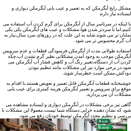
مشکل رایج آبگرمکن که به تعمیر و عیب یابی آبگرمکن دیواری و
ایستاده نیاز دارند
با اینکه در سرتاسر سال از آبگرمکن برای گرم کردن آب استفاده می
کنیم،اما با سردتر شدن هوا،مشکلات و عیب های آبگرمکن یکی یکی
نمایان تر می شوند.شاید به این علت که در روزهای سرد سال،نیاز به
آب گرم محسوس تر می شود.
استفاده طولانی مدت از آبگرمکن،فرسودگی قطعات و عدم سرویس
آبگرمکن موجب به وجود آمدن مشکلاتی نظیر گرم نشدن آب،چکه
کردن آب از دستگاه،تغییر رنگ آب و کاهش فشار آب آبگرمکن می
شود.در برخی موارد نیز این مشکلات مانند تنظیم نبودن
دودکش،ممکن است خطرساز شوند.
خوشبختانه قطعات آبگرمکن قابل تعمیر و تعویض هستند.با اقدام به
موقع برای سرویس و تعمیر آبگرمکن هزینه کمتری برای عیب یابی
مشکلات آن می پردازید.
گاهی نیز برخی مشکلات در آبگرمکن دیواری و ایستاده مشاهده می
شود که نشان دهنده خرابی دستگاه شما نیست.معمولا این مشکلات با
بررسی و تنظیم مجدد آبگرمکن توسط خودتان رفع می شود.