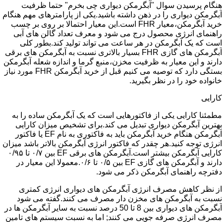
هنگام پرسیدن سوال "آبگرمکن دیواری چی بخرم" حتما ظرفیت
آبگرمکن دیواری را در ذهن داشته باشید.یکی از پارامترهای مهم هنگام
خرید آبگرمکن،معیار FHR است.این معیار احتمالا بر روی بر چسب
راهنمای انرژی محصول درج می شود و معرف تعداد گالن های آبی
است که یک آبگرمکن در هر ساعت می تواند تولید کند.بطور کلی
آبگرمکن های گازی FHR بسیار بالاتری نسبت به آبگرمکن های برقی
دارند و این معیار به ظرفیت مخزن،منبع گرما و اندازه شعله آبگرمکن
بستگی دارد که توصیه می کنیم قبل از خرید آبگرمکن FHR مورد نیاز
خانواده خود را در نظر بگیرید.
کارایی
مطمئنا کارایی یکی از فاکتورهایی است که یک آبگرمکن ساده را به
بهترین آبگرمکن دیواری تبدیل می کند.برای تشخیص میزان کارایی
آبگرمکن هنگام خرید آبگرمکن باید به فاکتوری به نام EF یا فاکتور
انرژی توجه کنید.هر چقدر که فاکتور انرژی آبگرمکن بالاتر باشد میزان
کارایی آبگرمکن بیشتر است.آبگرمکن های برقی EF بین ۰/۷ تا ۰/۹۵
دارند و آبگرمکن های گازی EF بین ۰/۵ تا ۰/۶.معمولا این معیار در
دفترچه راهنمای آبگرمکن ذکر می شود.
از نظر کاهش مصرف انرژی آبگرمکن های دیواری انرژی کمتری
نسبت به آبگرمکن های مخزن دار مصرف می کنند.گفته می شود
آبگرمکن های دیواری بین 8 تا 50 درصد نسبت به سایر آبگرمکن ها در
مصرف انرژی صرفه جویی می کنند; اما به نسبت سیستم های تامین