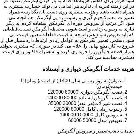
شود.هرگز برای کاهش هزینه ها اقدام به باز کردن آبگرمکن نکنید.اگر
در این زمینه تجربه ای ندارید هر اقدامی می تواند خسارت بیشتری به
همراه داشته باشد و هزینه بیشتری روی دست تان بگذارد.به همراه
تعمیرات معمولا جرم گیری و رسوب زدایی آبگرمکن هم انجام می
شود.اگر مرتب از سرویس دوره ای آبگرمکن استفاده کرده اید دیگر
نیازی به رسوب زدایی و اسید شویی محفظه آبگرمکن نیست.قطعاتی
که باید تعویض شوند هم با توجه به قیمت قطعات،تعیین قیمت می
شود.دستمزد تعمیر آبگرمکن به عوامل زیادی ارتباط دارد همیار قبل از
شروع به کار،مبلغ نهایی را اعلام می کند در صورتی که مشتری بخواهد
همیار قطعه جایگزین را خریداری کرده و به همراه فاکتور روی قیمت
دستمزد محاسبه می کند.
هزینه خدمات آبگرمکن دیواری و ایستاده
عنوان( به روز رسانی سال 1400 ) از قیمت(تومان) تا
قیمت(تومان)
نصب آبگرمکن دیواری 80000 120000
نصب آبگرمکن ایستاده 80000 140000
نصب شیرآلات(هر عدد) 30000 35000
رسوب زدایی کامل 80000 120000
سرویس کامل 100000 140000
تعویض مبدل 50000 60000
خدمات نصب،تعمیر و سرویس آبگرمکن