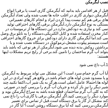
نصب آبگرمکن
قبل از هر اقدامی باید بدانید که آبگرمکن گازی است یا برقی! انواع
آبگرمکن دیواری گازی در اغلب خانه ها نصب شده ولی تعداد آبگرمکن
های برقی هم کم نیست.پیدا کردن ایراد و انجام کارهای تعمیراتی
بستگی به نوع آبگرمکن دارد.آبگرمکن برقی،گازهای احتراقی تولید
نمی کند و نیازی به دودکش ندارد.در این دستگاه ها از ترموستات در
کنار مخزن استفاده شده و کابل الکتریکی،دستگاه را به تابلو برق وصل
می کند.اما آبگرمکن گازی دارای دودکش برای خروج گازهای احتراقی
است.سیستم پیلوت،مشعل،ترموکوبل در دستگاه نصب شده و با
برداشتن روکش بدنه دیده می شود.آبگرمکن از هر نوعی که باشد باید
بتواند آب گرم ساختمان را تامین کند.برخی از رایج تریم مشکلات اینها
هستند:
1.آب داغ نمی شود
آیا آب گرم حمام،سرد است؟ این مشکل می تواند مربوط به آبگرمکن
و یا مسدود شدن لوله های حمام باشد.در واقع هر گونه ایرادی در این
لوله ها،احتمالا عامل اصلی است.هرگز به یک شیر آب،اکتفا نکنید.چند
شیر دیگر را نیز باز کرده و جریان آب گرم را بررسی کنید.در صورتی
که به کلی آب گرم ساختمان قطع شده باشد به سراغ آبگرمکن بوید و
موارد دیگر را بررسی کنید.اگر آبگرمکن برقی یا گازی،آب را داغ نمی
کند مشکل از گاز یا برق دستگاه است.قبل از تماس برای تعمیر
آبگرمکن،بررسی کنید که آیا برق دستگاه روشن است؟ آیا گاز در