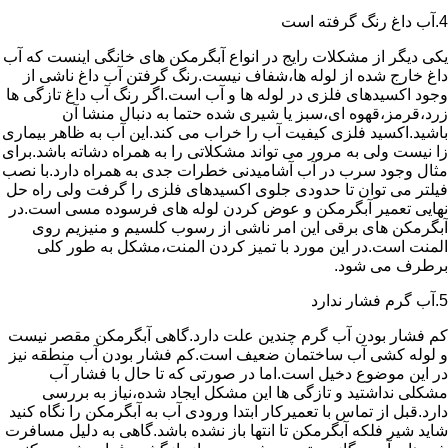
4.آب داغ رنگ گرفته است
یکی دیگر از مشکلات رایج در انواع آبگرمکن های خانگی اینست که آب
داغ خارج شده از لوله ها،شفاف نیست.رنگ گرفتن آب داغ ناشی از
وجود اکسیدهای فلزی در لوله ها و آب است.اگر رنگ آب داغ تازگی ها
زرد،قرمز،قهوه ای،سبز یا شیری شده حتما به دنبال منشا آن
باشید.اکسید فلزی کیفیت آب را خراب می کند.این آب به ظاهر بیماری
زا نیست ولی به مرور می تواند مشکلاتی را به همراه دشاته باشد.برای
مثال وجود سرب در آب آشامیدنی خطرات جدی به همراه دارد.با نصب
فیلتر می توان تا حدودی جلوی اکسیدهای فلزی را گرفت ولی راه حل
نهایی تعمیر آبگرمکن و عوض کردن لوله های فرسوده مسی است.در
آبگرمکن های برقی این امر ناشی از رسوب کلسیم و منیزیم روی
المنت است.در این مورد با تمیز کردن المنت،مشکل به طور کلی
برطرف می شود.
5.آب گرم فشار ندارد
کم فشار بودن آب گرم چندین علت دارد.گاهی آبگرمکن مقصر نیست
و لوله کشی آب ساختمان ضعیف است.کم فشار بودن آب منطقه نیز
در این موضوع دخیل است.اما در صورتی که تا حال با فشار آب
مشکلی نداشتید و تازگی ها این مشکل ایجاد شده،نیاز به بررسی
دارد.قبل از تماس با تعمیرکار ابتدا ورودی آب به آبگرمکن را نگاه کنید
شاید شیر فلکه آبگرمکن تا انتها باز نشده باشد.گاهی به دلیل مسافرت