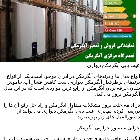
عیب یابی آبگرمکن دیواری
انواع مدل ها و برندهای آبگرمکن در ایران موجود است.یکی از انواع
برندهای پرطرفدار آبگرمکن دیواری،است.کاهش فشار آب،خاموش
شدن،جرقه نزدن آبگرمکن از رایج ترین مواردی است که در این مدل
آبگرمکن بروز می کند.
در ادامه،علت بروز مشکلات متداول آبگرمکن و راه حل رفع آن ها را
بررسی کرده ایم.برای عیب یابی آبگرمکن دیواری می توانید از
دستورالعمل های زیر بهره ببرید:
خرابی سنسور حرارتی آبگرمکن
آبگرمکن های مدل های جدیدتر دارای سنسور حرارتی هستند و آب را