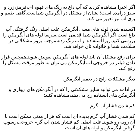
اگر اخیرا مشاهده کردید که آب داغ به رنگ های قهوه ای،قرمز،زرد و
سبز درآمده است؛ نشان از مشکل در آبگرمکن شماست.گاهی طعم و
بوی آب نیز تغییر می کند.
اکسیده شدن لوله های مسی آبگرمکن علت اصلی رنگ گرفتگی آب
داغ است.اگر آبگرمکن شما قدیمی است،سریعا لوله های آبگرمکن را
بررسی کنید.زیرا استفاده از آب زنگ زده،موجب بروز مشکلاتی در
سلامت شما و خانواده تان خواهد شد.
برای رفع مشکل آن باید لوله های آبگرمکن تعویض شوند.همچنین قرار
دادن فیلتر در خروجی آب آبگرمکن می توان به طور موقت مشکل را
رفع کند.
دیگر مشکلات رایج در تعمیر آبگرمکن
در ادامه می توانید سایر مشکلاتی را که در آبگرمکن های دیواری و
آبگرمکن های ایستاده رخ می دهد،مشاهده کنید:
کم شدن فشار آب گرم
کم شدن فشار آب گرم پدیده ای است که هر از مدتی ممکن است با
آن روبه رو شوید.علت اصلی کم فشار شدن آب گرم خروجی،رسوب
گرفتن آبگرمکن و لوله های آن است.