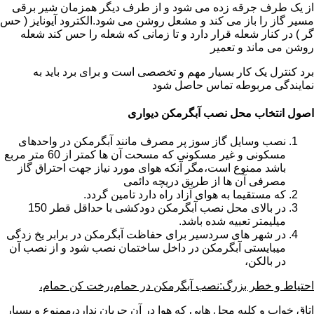
از یک طرف جرقه زده می شود و از طرف دیگر همزمان شیر برقی
مسیر گاز را باز می کند و مشعل روشن می شود.الکترود آیونایز ( حس
گر ) در کنار شعله قرار دارد و تا زمانی که شعله را حس کند شعله
روشن می ماند و تعمیر
برد کنترل یک کار بسیار مهم و تخصصی است و برای برد باید به
نمایندگی مربوطه تماس حاصل شود
اصول انتخاب محل نصب آبگرمکن دیواری
نصب وسایل گاز سوز پر مصرف مانند آبگرمکن در واحدهای
مسکونی و غیر مسکونی که مسحت آن ها کمتر از 60 متر مربع
باشد ممنوع است،مگر آنکه هوای مورد نیاز جهت احتراق گاز
مصرفی آن ها از طریق دریچه دائمی
که مستقیما به هوای آزاد راه دارد تامین گردد.
در بالای محل نصب آبگرمکن دودکشی با حداقل قطر 150
میلیمتر تعبیه شده باشد.
در شهر های سردسیر برای حفاظت آبگرمکن در برابر یخ زدگی
میبایستی آبگرمکن در داخل ساختمان نصب شود و از نصب آن
در بالکن،
احتیاط و خطر بزرگ:نصب آبگرمکن در حمام،رخت کن حمام،
اتاق خواب و کلیه محل هایی که هوا در آن جریان ندارد،ممنوع و بسیار