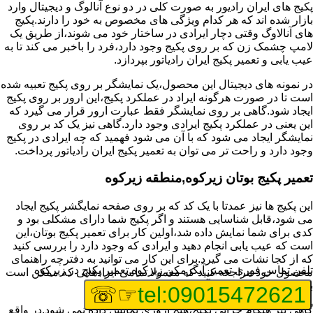
پکیج های ایران رادیور به صورت کلی در دو نوع آنالوگ و دیجیتال وارد
بازار شده اند که هر کدام ویژگی های مخصوص به خود را دارند.پکیج
های آنالاوگ وقتی دچار ایرادی در ساختار خود می شوند،از طریق یک
لامپ چشمک زن که بر روی پکیج وجود دارد،فرد را باخبر می کند تا به
عیب یابی و تعمیر پکیج ایران رادیاتور بپردازد.
در نمونه های دیجیتال این محصول،یک نمایشگر بر روی پکیج تعبیه شده
است تا در صورت هرگونه ایراد در عملکرد پکیج،این ارور بر روی پکیج
ایجاد شود.گاهی بر روی نمایشگر فقط عبارت ارور قرار می گیرد که
این یعنی در عملکرد پکیج ایرادی وجود دارد.گاهی نیز یک کد بر روی
نمایشگر ایجاد می شود که با آن می شود فهمید که چه ایرادی در پکیج
وجود دارد و راحت تر می توان به تعمیر پکیج ایران رادیاتور پرداخت.
تعمیر پکیج بوتان زیرکوه,منطقه زیرکوه
این پکیج ها نیز عمدتا با یک کد که بر روی صفحه نمایگشر پکیج ایجاد
می شود،قابل شناسایی هستند و اگر پکیج شما دارای مشکلی بود و
کدی برای شما نمایش داده شد،اولین کار برای تعمیر پکیج بوتان،این
است که عیب یابی انجام دهید و ایرادی که وجود دارد را بررسی کنید
که از کجا نشات می گیرد.برای این کار می توانید به دفترچه راهنمای
تلفن تماس فوری
تعمیر آبگرمکن زیرکوه,تعمیر پکیج در زیرکوه
محصول خود مراجعه کنید که معمولا تمامی ایرادهایی که ممکن است
برای پکیج پیش بیاید در آن قرار گرفته است.
☞☏
tel:09015472621
گاهی نیز هنگام خرابی پکیج،هیچ اروری نمایش داده نمی شود.در واقع