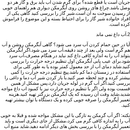
جریان است یا قطع شده؟ برای گرم شدن آب باید برق و گاز هر دو
وصل باشد.چراغ های روشن روی آبگرمکن دیواری هم راهنمای خوبی
از رسیدن سوخت به آن است.شیر گاز را بررسی کنید گاهی یکی از
افراد خانواده شیر گاز را برای احتیاط بسته و این موضوع را فراموش
کرده است.
2.آب داغ نمی ماند
آیا در حین حمام کردن آب سرد می شود؟ گاهی آبگرمکن روشن و آب
هم گرم است ولی بعد از چند دقیقه،آب سرد می شود.اگر آبگرمکن
بتواند آب را به اندازه کافی داغ کند نباید در هنگام مصرف،آب سرد
شود.برای عیب یابی آبگرمکن اول تنظیم درجه حرارت را بررسی
کنید.شاید دمای آب از حد معمول کمتر بوده یا به طور کلی برای
استفاده در زمستان دما کم باشد.پیچ تنظیم درجه حرارت را کمی
بیشتر کرده و چند لحظه صبر کنید.با باز کردن شیر آب دما و داغی را
بررسی کنید.اگر آب گرم در لوله جریان دارد،پس مشکل از همین
قسمت بوده ولی اگر با تنظیم درجه حرارت نیز با کمبود اب داغ مواجه
شدید،شاید وقت آن رسیده که یک آبگرمکن بزرگتر تهیه کنید.هزینه
تعمیر آبگرمکن را صرفه جویی کرده و یک دستگاه با توان بیشتر تهیه
کنید.
نکته: اگر آب گرمکن به تازگی با این مشکل مواجه شده و قبلا به خوبی
آب را به اندازه کافی گرم می کرد،مشکل از جای دیگری است و باید
تعمیر آبگرمکن را با بررسی بخش های دیگر ادامه دهید.شاید منبع آب