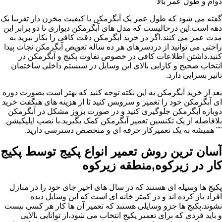
دوام و طول عمر بالا
گفته می شود که طول عمر یک آبگرمکن با کیفیت مخزن دار تقریبا یک
دهه است.این درحالیست که مدل های آبگرمکن دیواری تا دو برابر این
مدت عمر می کنند.اگر در خرید آبگرمکن دقت کافی را بکار ببرید به
راحتی می توانید از دردسرهای هر ده ساله تعویض آبگرمکن نجات پیدا
کنید.داشتن اطلاعات کافی در خصوص تفاوت پکیج و آبگرمکن در
انتخاب صحیح و کارایی بالای این وسایل در سیستم داخلی ساختمان
تاثیر بسزایی دارد.
بعد از خرید آبگرمکن به این نکته توجه کنید که بهتر است بصورت دوره
ای آبگرمکن خود را تعمیر و سرویس کنید تا از هزینه های هنگفت خرید
دوباره آبگرمکن جلوگیری کنید و در صورت بروز مشکل در آبگرمکن
بلافاصله از یک تکنسین تعمیر آبگرمکن کمک بگیرید.با نصب اپلیکیشن
"" همیشه به یک تعمیرکار حرفه ای و متخصص دسترسی دارید.
آسان ترین روش تعمیر انواع پکیج توسط پکیج
کار در زیرکوه,منطقه زیرکوه
پکیج ها وسیله ای هستند که در سال های اخیر جای خود را در منازل
افراد باز کرده اند و در کمتر خانه ای است که این وسایل دیده
نشوند.پکیج ها جزو وسایلی هستند که تعمیر آن ها کار هر کسی نیست
و باید فردی که برای تعمیر پکیج انتخاب می شود،از توانایی بالایی