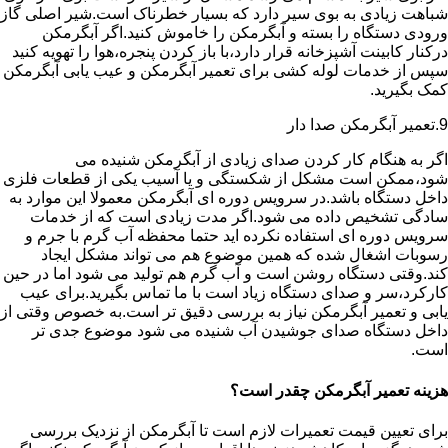
شباهت زیادی به بوی سیر دارد که بسیار خطرناک است.شیر اصلی گاز
ورودی دستگاه را بسته و آبگرمکن را خاموش کنید.اگر آبگرمکن
درکنار کابینت آشپزخانه قرار دارد،با باز کردن پنجره،هوا را تهویه کنید
سپس از خدمات لوله کشی برای تعمیر آبگرمکن و عیب یابی آبگرمکن
کمک بگیرید.
9.تعمیر آبگرمکن صدا دار
اگر به هنگام کار کردن صدای زیادی از آبگرمکن شنیده می
شود،ممکن است مشکل از شکستگی و یا آسیب یکی از قطعات فلزی
داخل دستگاه باشد.در سرویس دوره ای آبگرمکن معمولا این موارد به
سادگی تشخیص داده می شود.اگر مدت زیادی است که از خدمات
سرویس دوره ای استفاده نکرده اید حتما محفظه آب گرم با جرم و
رسوبات اشغال شده که همین موضوع هم می تواند مشکل ایجاد
کند.وقتی دستگاه روشن است و آب گرم هم تولید می شود اما در حین
کارکرد،سر و صدای دستگاه زیاد است با ما تماس بگیرید.برای عیب
یابی و تعمیر آبگرمکن نیاز به بررسی دقیق تر است.به خصوص وقتی از
داخل دستگاه صدای جوشیدن آب شنیده می شود موضوع جدی تر
است.
هزینه تعمیر آبگرمکن چقدر است؟
برای تعیین قیمت تعمیرات لازم است تا آبگرمکن از نزدیک بررسی