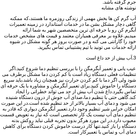
جرم گرفته باشد.
نوشته های مشابه
آب گرم کن ها بخش مهمی از زندگی روزمره ما هستند،که ممکنه
گاهی دچار مشکل بشن.ما در خدمات استاندارد در زمینه تعمیرات
آبگرم کن رو با حرفه ای ترین متخصصین شهر به شما ارائه
میدیم.علاوه بر معرفی همیاران معتمد و قیمت های مشخص خدمات
خود را گارانتی می کنه و در صورت بروز هر گونه مشکل در شیوه
ارائه خدمات می تونید با تیم پشتیبانی تماس بگیرید.
3.آب بیش از حد داغ است
عیب یابی و تعمیر آبگرمگن را با بررسی تنظیم دما شروع کنید.اگر
تنظیمات فعلی دستگاه زیاد است با کم کردن دما مشکل برطرف می
شود ولی اگر دما با کم کردن حرارت نیز همچنان زیاد باشد،باید سریع
دستگاه را خاموش کنید.برای تعمیر آبگرمکن و مشاوره با یک حرفه ای
تماس بگیرد.داغ شدن آب بیش از حد می تواند خطراتی را ایجاد
کند.گاهی حتی با تنظیم دما،صدای آب جوش از درون دستگاه شنیده
می شود و دمای آب بسیار بالاتر از حد تنظیم شده است.در این صورت
امکان خرابی شیر تنظیم وجود دارد.تعمیر آبگرمکن دیواری که قادر به
تنظیم دمای آب نیست یک کار تخصصی است که نیاز به تعویض قسمت
معیوب دارد.در این مورد هرگز بدون تجربه قبلی نباید روکش بدنه
دستگاه را باز کنید.تنها کار درست خاموش کردن دستگاه برای کاهش
دمای آب و تماس با تعمیرکار است.