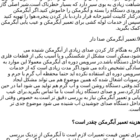
شباهت زیادی به بوی سیر دارد که بسیار خطرناک است.شیر اصلی گاز
ورودی دستگاه را بسته و آبگرمکن را خاموش کنید.اگر آبگرمکن
درکنار کابینت آشپزخانه قرار دارد،با باز کردن پنجره،هوا را تهویه کنید
سپس از خدمات لوله کشی برای تعمیر آبگرمکن و عیب یابی آبگرمکن
کمک بگیرید.
9.تعمیر آبگرمکن صدا دار
اگر به هنگام کار کردن صدای زیادی از آبگرمکن شنیده می
شود،ممکن است مشکل از شکستگی و یا آسیب یکی از قطعات فلزی
داخل دستگاه باشد.در سرویس دوره ای آبگرمکن معمولا این موارد به
سادگی تشخیص داده می شود.اگر مدت زیادی است که از خدمات
سرویس دوره ای استفاده نکرده اید حتما محفظه آب گرم با جرم و
رسوبات اشغال شده که همین موضوع هم می تواند مشکل ایجاد
کند.وقتی دستگاه روشن است و آب گرم هم تولید می شود اما در حین
کارکرد،سر و صدای دستگاه زیاد است با ما تماس بگیرید.برای عیب
یابی و تعمیر آبگرمکن نیاز به بررسی دقیق تر است.به خصوص وقتی از
داخل دستگاه صدای جوشیدن آب شنیده می شود موضوع جدی تر
است.
هزینه تعمیر آبگرمکن چقدر است؟
برای تعیین قیمت تعمیرات لازم است تا آبگرمکن از نزدیک بررسی