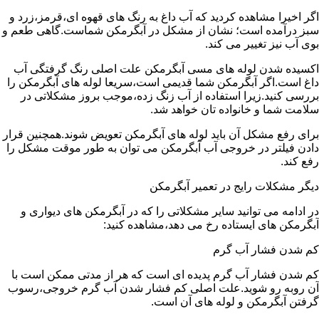
اگر اخیرا مشاهده کردید که آب داغ به رنگ های قهوه ای،قرمز،زرد و
سبز درآمده است؛ نشان از مشکل در آبگرمکن شماست.گاهی طعم و
بوی آب نیز تغییر می کند.
اکسیده شدن لوله های مسی آبگرمکن علت اصلی رنگ گرفتگی آب
داغ است.اگر آبگرمکن شما قدیمی است،سریعا لوله های آبگرمکن را
بررسی کنید.زیرا استفاده از آب زنگ زده،موجب بروز مشکلاتی در
سلامت شما و خانواده تان خواهد شد.
برای رفع مشکل آن باید لوله های آبگرمکن تعویض شوند.همچنین قرار
دادن فیلتر در خروجی آب آبگرمکن می توان به طور موقت مشکل را
رفع کند.
دیگر مشکلات رایج در تعمیر آبگرمکن
در ادامه می توانید سایر مشکلاتی را که در آبگرمکن های دیواری و
آبگرمکن های ایستاده رخ می دهد،مشاهده کنید:
کم شدن فشار آب گرم
کم شدن فشار آب گرم پدیده ای است که هر از مدتی ممکن است با
آن روبه رو شوید.علت اصلی کم فشار شدن آب گرم خروجی،رسوب
گرفتن آبگرمکن و لوله های آن است.