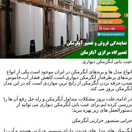
عیب یابی آبگرمکن دیواری
انواع مدل ها و برندهای آبگرمکن در ایران موجود است.یکی از انواع
برندهای پرطرفدار آبگرمکن دیواری،است.کاهش فشار آب،خاموش
شدن،جرقه نزدن آبگرمکن از رایج ترین مواردی است که در این مدل
آبگرمکن بروز می کند.
در ادامه،علت بروز مشکلات متداول آبگرمکن و راه حل رفع آن ها را
بررسی کرده ایم.برای عیب یابی آبگرمکن دیواری می توانید از
دستورالعمل های زیر بهره ببرید:
خرابی سنسور حرارتی آبگرمکن
آبگرمکن های مدل های جدیدتر دارای سنسور حرارتی هستند و آب را