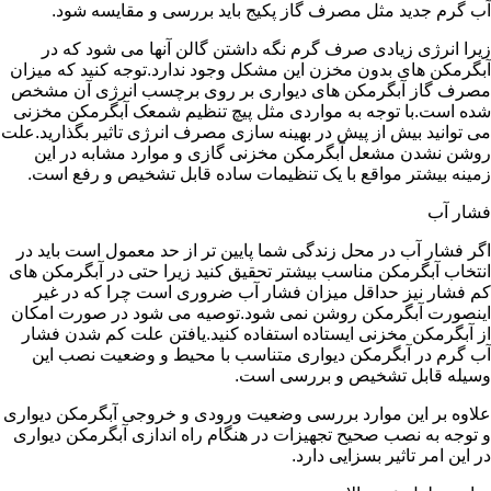
آب گرم جدید مثل مصرف گاز پکیج باید بررسی و مقایسه شود.
زیرا انرژی زیادی صرف گرم نگه داشتن گالن آنها می شود که در
آبگرمکن های بدون مخزن این مشکل وجود ندارد.توجه کنید که میزان
مصرف گاز آبگرمکن های دیواری بر روی برچسب انرژی آن مشخص
شده است.با توجه به مواردی مثل پیچ تنظیم شمعک آبگرمکن مخزنی
می توانید بیش از پیش در بهینه سازی مصرف انرژی تاثیر بگذارید.علت
روشن نشدن مشعل آبگرمکن مخزنی گازی و موارد مشابه در این
زمینه بیشتر مواقع با یک تنظیمات ساده قابل تشخیص و رفع است.
فشار آب
اگر فشار آب در محل زندگی شما پایین تر از حد معمول است باید در
انتخاب آبگرمکن مناسب بیشتر تحقیق کنید زیرا حتی در آبگرمکن های
کم فشار نیز حداقل میزان فشار آب ضروری است چرا که در غیر
اینصورت آبگرمکن روشن نمی شود.توصیه می شود در صورت امکان
از آبگرمکن مخزنی ایستاده استفاده کنید.یافتن علت کم شدن فشار
آب گرم در آبگرمکن دیواری متناسب با محیط و وضعیت نصب این
وسیله قابل تشخیص و بررسی است.
علاوه بر این موارد بررسی وضعیت ورودی و خروجی آبگرمکن دیواری
و توجه به نصب صحیح تجهیزات در هنگام راه اندازی آبگرمکن دیواری
در این امر تاثیر بسزایی دارد.