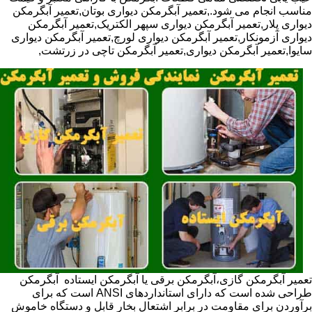
مناسب انجام می شود.,تعمیر آبگرمکن دیواری بوتان,تعمیر آبگرمکن
دیواری پلار,تعمیر آبگرمکن دیواری سپهر الکتریک,تعمیر آبگرمکن
دیواری آزمونکار,تعمیر آبگرمکن دیواری لورچ,تعمیر آبگرمکن دیواری
سایوا,تعمیر آبگرمکن دیواری,تعمیر آبگرمکن تاچی در زرتشت,
تعمیر آبگرمکن گازی،آبگرمکن برقی یا آبگرمکن ایستاده ​ آبگرمکن
طراحی شده است که دارای استانداردهای ANSI است که برای
برآوردن برای مقاومت در برابر اشتعال بخار قابل و دستگاه خاموش