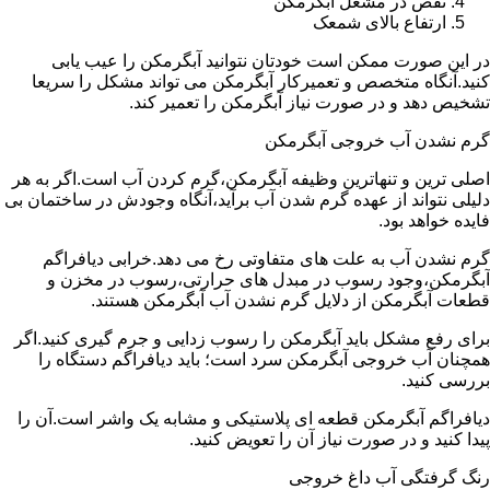
نقص در مشعل آبگرمکن
ارتفاع بالای شمعک
در این صورت ممکن است خودتان نتوانید آبگرمکن را عیب یابی
کنید.آنگاه متخصص و تعمیرکار آبگرمکن می تواند مشکل را سریعا
تشخیص دهد و در صورت نیاز آبگرمکن را تعمیر کند.
گرم نشدن آب خروجی آبگرمکن
اصلی ترین و تنهاترین وظیفه آبگرمکن،گرم کردن آب است.اگر به هر
دلیلی نتواند از عهده گرم شدن آب برآید،آنگاه وجودش در ساختمان بی
فایده خواهد بود.
گرم نشدن آب به علت های متفاوتی رخ می دهد.خرابی دیافراگم
آبگرمکن،وجود رسوب در مبدل های حرارتی،رسوب در مخزن و
قطعات آبگرمکن از دلایل گرم نشدن آب آبگرمکن هستند.
برای رفع مشکل باید آبگرمکن را رسوب زدایی و جرم گیری کنید.اگر
همچنان آب خروجی آبگرمکن سرد است؛ باید دیافراگم دستگاه را
بررسی کنید.
دیافراگم آبگرمکن قطعه ای پلاستیکی و مشابه یک واشر است.آن را
پیدا کنید و در صورت نیاز آن را تعویض کنید.
رنگ گرفتگی آب داغ خروجی