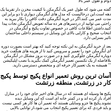
دوام و طول عمر بالا
گفته می شود که طول عمر یک آبگرمکن با کیفیت مخزن دار تقریبا یک
دهه است.این درحالیست که مدل های آبگرمکن دیواری تا دو برابر این
مدت عمر می کنند.اگر در خرید آبگرمکن دقت کافی را بکار ببرید به
راحتی می توانید از دردسرهای هر ده ساله تعویض آبگرمکن نجات پیدا
کنید.داشتن اطلاعات کافی در خصوص تفاوت پکیج و آبگرمکن در
انتخاب صحیح و کارایی بالای این وسایل در سیستم داخلی ساختمان
تاثیر بسزایی دارد.
بعد از خرید آبگرمکن به این نکته توجه کنید که بهتر است بصورت دوره
ای آبگرمکن خود را تعمیر و سرویس کنید تا از هزینه های هنگفت خرید
دوباره آبگرمکن جلوگیری کنید و در صورت بروز مشکل در آبگرمکن
بلافاصله از یک تکنسین تعمیر آبگرمکن کمک بگیرید.با نصب اپلیکیشن
"" همیشه به یک تعمیرکار حرفه ای و متخصص دسترسی دارید.
آسان ترین روش تعمیر انواع پکیج توسط پکیج
کار در زرتشت, منطقه زرتشت
پکیج ها وسیله ای هستند که در سال های اخیر جای خود را در منازل
افراد باز کرده اند و در کمتر خانه ای است که این وسایل دیده
نشوند.پکیج ها جزو وسایلی هستند که تعمیر آن ها کار هر کسی نیست
و باید فردی که برای تعمیر پکیج انتخاب می شود،از توانایی بالایی