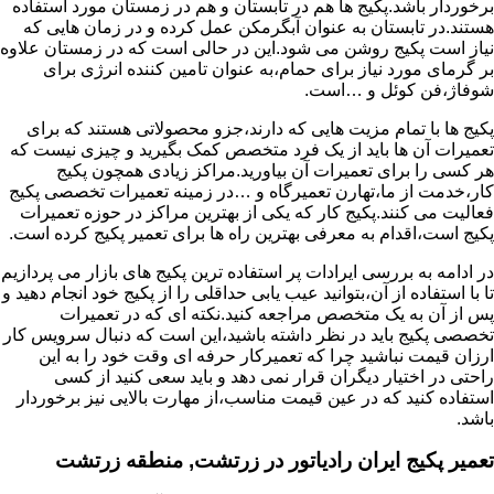
برخوردار باشد.پکیج ها هم در تابستان و هم در زمستان مورد استفاده
هستند.در تابستان به عنوان آبگرمکن عمل کرده و در زمان هایی که
نیاز است پکیج روشن می شود.این در حالی است که در زمستان علاوه
بر گرمای مورد نیاز برای حمام،به عنوان تامین کننده انرژی برای
شوفاژ،فن کوئل و …است.
پکیج ها با تمام مزیت هایی که دارند،جزو محصولاتی هستند که برای
تعمیرات آن ها باید از یک فرد متخصص کمک بگیرید و چیزی نیست که
هر کسی را برای تعمیرات آن بیاورید.مراکز زیادی همچون پکیج
کار،خدمت از ما،تهارن تعمیرگاه و …در زمینه تعمیرات تخصصی پکیج
فعالیت می کنند.پکیج کار که یکی از بهترین مراکز در حوزه تعمیرات
پکیج است،اقدام به معرفی بهترین راه ها برای تعمیر پکیج کرده است.
در ادامه به بررسی ایرادات پر استفاده ترین پکیج های بازار می پردازیم
تا با استفاده از آن،بتوانید عیب یابی حداقلی را از پکیج خود انجام دهید و
پس از آن به یک متخصص مراجعه کنید.نکته ای که در تعمیرات
تخصصی پکیج باید در نظر داشته باشید،این است که دنبال سرویس کار
ارزان قیمت نباشید چرا که تعمیرکار حرفه ای وقت خود را به این
راحتی در اختیار دیگران قرار نمی دهد و باید سعی کنید از کسی
استفاده کنید که در عین قیمت مناسب،از مهارت بالایی نیز برخوردار
باشد.
تعمیر پکیج ایران رادیاتور در زرتشت, منطقه زرتشت