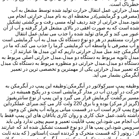
خطرناک است.
مبدل حرارتی عمل انتقال حرارت تولید شده توسط مشعل به آب
(مصرفی و گرمایشی)در محفظه ای به نام مبدل حرارتی انجام می
شود.مبدل حرارتی از چند ردیف لوله مسی رفت و برگشتی تشکیل
شده است که به صورت افقی در بالای مشعل قرار گرفته و آب از آن
عبور می کند و گرمای تولید شده را جذب می نماید.عمل انتقال
حرارت مستقیم در هر دو نوع دستگاه تک مبدل به آب گرمایشی است
و آب مصرفی با واسطه آب گرمایشی گرما را جذب می کند.که ما در
آبگرمکن چند مبل مبدل حرارتی داریم که این مبدل ها عبارتند از :
مبدل ثانویه مربوط به دستگاه دو مبدل،مبدل حرارتی اصلی مربوط به
دستگاه دو مبدل،مبدل حرارتی دو منظوره مربوط به دستگاه تک مبدل
که تعمیر مبدل حرارتی یکی از مهمترین و تخصصی ترین در تعمیر
آبگرمکن بشمار می آید.
وظیفه پمپ سیرکولاتور در آبگرمکن:وظیفه این پمپ در آبگرمکن به
حرکت در آوردن آب در مدار گرمایشی است و در پکیج همیشه در
مسیر برگشت گرمایش قرار می گیرد و این پمپ از نوع سانتریفیوژ
(گریز از مرکز) بوده و با برق 220 ولت کار می کند.مبرای عملکرداین
نوع پمپ لازم است آب در قسمت میانی پروانه آب پخش کن وجود
داشته باشد،عمل خنک کاری و روان کاری یاتاقان های این پمپ فقط با
آب انجام می شود،این پمپ قابلیت تعمیر و سیم پیچی ندارد ولی باید
سرویس شود،این پمپ ها از دو نوع قسمت تشکیل شده اند که عبارتند
از : روتور ( که قسمت متحرک و گردنده است )،استاتور ( که بدنه ثابت
پمپ است ) و لازم به ذکر است که تعمیر آبگرمکن در پمپ سیرکولاتور