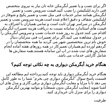
اگر برای نصب و یا تعمیر آبگرمکن خانه تان نیاز به نیروی متخصص
فنی دارید،اپلیکیشن را نصب کنید.قیمت سرویس نصب و تعمیر
آبگرمکن همانند سایر خدمات فنی مثل نصب و تعمیر پکیج و شوفاژ در
اپلیکیشن شفاف و دقیق اعلام شده است.هزینه سرویس نصب و تعمیر
آبگرمکن در سراسر تهران ثابت است و تمامی همیاران با اشراف به
قیمت های استاندارد سامانه نسبت به دریافت هزینه تعمیرات آبگرمکن
اقدام می کنند.جدول به روز شده خدمات نصب و سرویس آبگرمکن را
در جدول مشاهده می کنید.اگر برای تعمیرات فنی منزلتان دنبال
خوش نام ترین متخصصین شهر می گردید ما همه متخصصان را در
گردهم آورده ایم.همیاران تعمیرکار در همه روزهای هفته آماده انجام
سفارش های ثبت شده در اپ این سامانه هستند.همه سفارش ها
شامل گارانتی خدمات می باشد.
هنگام خرید آبگرمکن دیواری به چه نکاتی توجه کنیم؟
هنگام خرید آبگرمکن دیواری باید توجه کنید،پرداخته ایم.مطالعه این
قسمت پاسخ سوال "آبگرمکن دیواری چی بخرم" شما را به طور کامل
می دهد تا با مزایا و معایب آبگرمکن دیواری برقی،گازی و مدل های آن
آشنا شوید (معایب ابگرمکن بدون شمعک) و بتوانید بهترین آبگرمکن
دیواری را برای منزل تان خریداری کنید.
ظرفیت