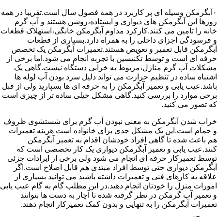
۰آبگرمکن وسیله ای پر کاربرد در همه فصول سال است.تقریبا در همه
روزها این آبگرمکن های دیواری و ایستاده،روشن هستند و آب گرم
خانه را تامین می کنند.کارکرد مداوم آبگرمکن خانگی،استهلاک قطعات
و فرسودگی اجزای داخلی را به همراه دارد.بسیاری از قطعات
آبگرمکن قابل تعمیر و تعویض هستند.تعمیرات آبگرمکن یک تخصص
حرفه ای است و توسط تکنیسین با تجربه انجام می شود.اما برخی از
مشکلات آب گرم منازل،مربوط به خرابی دستگاه نیست.گاهی یک
اشتباه ساده در تنظیم حرارت می تواند دلیل سرد بودن آب لوله ها
باشد.عیب یابی و تعمیر آبگرمکن را به حرفه ای ها بسپارید ولی از قبل
برخی موارد را بررسی کنید.گاهی مشکل خیلی ساده تر از چیزی است
که تصور می کنید.
خراب شدن آبگرمکن به معنی نبودن آب گرم برای شستشوی ظروف
و حمام است.این یک مشکل جدی برای خانواده است هزینه تعمیرات
هم باعث شده تا گاهی افراد خودشان اقدام به تعمیر آبگرمکن
کنند.عیب یابی و تعمیر آبگرمکن دیواری یک کار تخصصی است که
توسط تعمیرکار حرفه ای انجام می شود ولی برخی از ایرادات جزئی
آبگرمکن دیواری حتی توسط افراد مبتدی هم قابل اصلاح است.اگر
علاقه به کارهای فنی و تعمیرات داشته باشید می توانید بسیاری از
امورات منزل را خودتان انجام دهید.در این مطلب گام به گام عیب یابی
و تعمیر آب گرمکن در نظر گرفته شده تا آچار به دست ها بتوانند
تعمیرات آبگرمکن را به تنهایی و بدون کمک تعمیرکار انجام دهند.