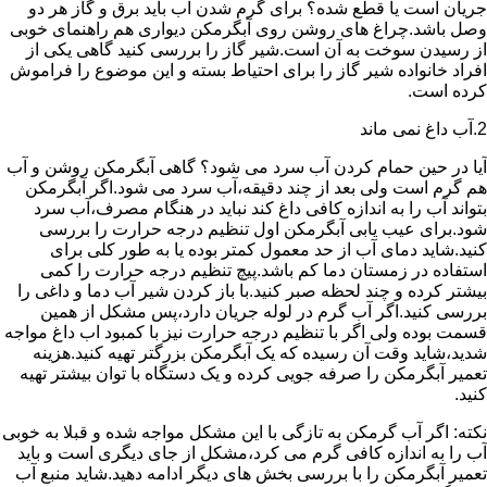
جریان است یا قطع شده؟ برای گرم شدن آب باید برق و گاز هر دو
وصل باشد.چراغ های روشن روی آبگرمکن دیواری هم راهنمای خوبی
از رسیدن سوخت به آن است.شیر گاز را بررسی کنید گاهی یکی از
افراد خانواده شیر گاز را برای احتیاط بسته و این موضوع را فراموش
کرده است.
2.آب داغ نمی ماند
آیا در حین حمام کردن آب سرد می شود؟ گاهی آبگرمکن روشن و آب
هم گرم است ولی بعد از چند دقیقه،آب سرد می شود.اگر آبگرمکن
بتواند آب را به اندازه کافی داغ کند نباید در هنگام مصرف،آب سرد
شود.برای عیب یابی آبگرمکن اول تنظیم درجه حرارت را بررسی
کنید.شاید دمای آب از حد معمول کمتر بوده یا به طور کلی برای
استفاده در زمستان دما کم باشد.پیچ تنظیم درجه حرارت را کمی
بیشتر کرده و چند لحظه صبر کنید.با باز کردن شیر آب دما و داغی را
بررسی کنید.اگر آب گرم در لوله جریان دارد،پس مشکل از همین
قسمت بوده ولی اگر با تنظیم درجه حرارت نیز با کمبود اب داغ مواجه
شدید،شاید وقت آن رسیده که یک آبگرمکن بزرگتر تهیه کنید.هزینه
تعمیر آبگرمکن را صرفه جویی کرده و یک دستگاه با توان بیشتر تهیه
کنید.
نکته: اگر آب گرمکن به تازگی با این مشکل مواجه شده و قبلا به خوبی
آب را به اندازه کافی گرم می کرد،مشکل از جای دیگری است و باید
تعمیر آبگرمکن را با بررسی بخش های دیگر ادامه دهید.شاید منبع آب