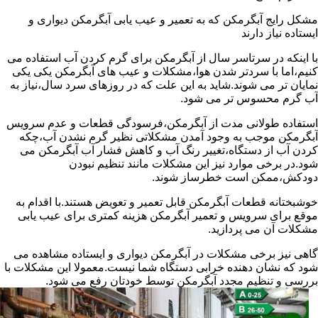
مشکل رایج آبگرمکن که به تعمیر و عیب یابی آبگرمکن دیواری و
ایستاده نیاز دارند
با اینکه در سرتاسر سال از آبگرمکن برای گرم کردن آب استفاده می
کنیم،اما با سردتر شدن هوا،مشکلات و عیب های آبگرمکن یکی یکی
نمایان تر می شوند.شاید به این علت که در روزهای سرد سال،نیاز به
آب گرم محسوس تر می شود.
استفاده طولانی مدت از آبگرمکن،فرسودگی قطعات و عدم سرویس
آبگرمکن موجب به وجود آمدن مشکلاتی نظیر گرم نشدن آب،چکه
کردن آب از دستگاه،تغییر رنگ آب و کاهش فشار آب آبگرمکن می
شود.در برخی موارد نیز این مشکلات مانند تنظیم نبودن
دودکش،ممکن است خطرساز شوند.
خوشبختانه قطعات آبگرمکن قابل تعمیر و تعویض هستند.با اقدام به
موقع برای سرویس و تعمیر آبگرمکن هزینه کمتری برای عیب یابی
مشکلات آن می پردازید.
گاهی نیز برخی مشکلات در آبگرمکن دیواری و ایستاده مشاهده می
شود که نشان دهنده خرابی دستگاه شما نیست.معمولا این مشکلات با
بررسی و تنظیم مجدد آبگرمکن توسط خودتان رفع می شود.