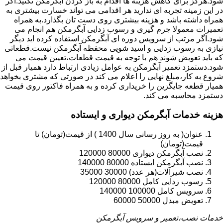
شود.هرگز برای کاهش هزینه ها اقدام به باز کردن آبگرمکن نکنید.اگر
در این زمینه تجربه ای ندارید هر اقدامی می تواند خسارت بیشتری به
همراه داشته باشد و هزینه بیشتری روی دست تان بگذارد.به همراه
تعمیرات معمولا جرم گیری و رسوب زدایی آبگرمکن هم انجام می
شود.اگر مرتب از سرویس دوره ای آبگرمکن استفاده کرده اید دیگر
نیازی به رسوب زدایی و اسید شویی محفظه آبگرمکن نیست.قطعاتی
که باید تعویض شوند هم با توجه به قیمت قطعات،تعیین قیمت می
شود.دستمزد تعمیر آبگرمکن به عوامل زیادی ارتباط دارد همیار قبل از
شروع به کار،مبلغ نهایی را اعلام می کند در صورتی که مشتری بخواهد
همیار قطعه جایگزین را خریداری کرده و به همراه فاکتور روی قیمت
دستمزد محاسبه می کند.
هزینه خدمات آبگرمکن دیواری و ایستاده
عنوان( به روز رسانی سال 1400 ) از قیمت(تومان) تا
قیمت(تومان)
نصب آبگرمکن دیواری 80000 120000
نصب آبگرمکن ایستاده 80000 140000
نصب شیرآلات(هر عدد) 30000 35000
رسوب زدایی کامل 80000 120000
سرویس کامل 100000 140000
تعویض مبدل 50000 60000
خدمات نصب،تعمیر و سرویس آبگرمکن