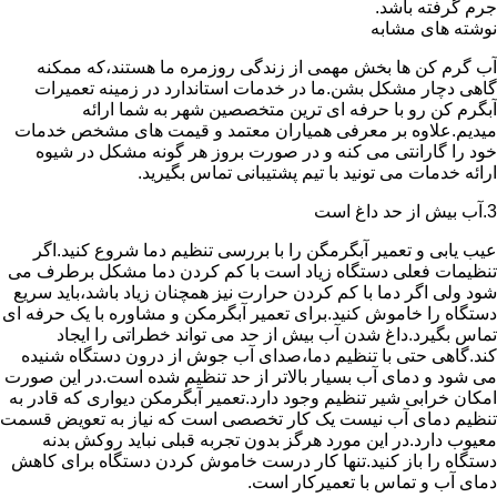
جرم گرفته باشد.
نوشته های مشابه
آب گرم کن ها بخش مهمی از زندگی روزمره ما هستند،که ممکنه
گاهی دچار مشکل بشن.ما در خدمات استاندارد در زمینه تعمیرات
آبگرم کن رو با حرفه ای ترین متخصصین شهر به شما ارائه
میدیم.علاوه بر معرفی همیاران معتمد و قیمت های مشخص خدمات
خود را گارانتی می کنه و در صورت بروز هر گونه مشکل در شیوه
ارائه خدمات می تونید با تیم پشتیبانی تماس بگیرید.
3.آب بیش از حد داغ است
عیب یابی و تعمیر آبگرمگن را با بررسی تنظیم دما شروع کنید.اگر
تنظیمات فعلی دستگاه زیاد است با کم کردن دما مشکل برطرف می
شود ولی اگر دما با کم کردن حرارت نیز همچنان زیاد باشد،باید سریع
دستگاه را خاموش کنید.برای تعمیر آبگرمکن و مشاوره با یک حرفه ای
تماس بگیرد.داغ شدن آب بیش از حد می تواند خطراتی را ایجاد
کند.گاهی حتی با تنظیم دما،صدای آب جوش از درون دستگاه شنیده
می شود و دمای آب بسیار بالاتر از حد تنظیم شده است.در این صورت
امکان خرابی شیر تنظیم وجود دارد.تعمیر آبگرمکن دیواری که قادر به
تنظیم دمای آب نیست یک کار تخصصی است که نیاز به تعویض قسمت
معیوب دارد.در این مورد هرگز بدون تجربه قبلی نباید روکش بدنه
دستگاه را باز کنید.تنها کار درست خاموش کردن دستگاه برای کاهش
دمای آب و تماس با تعمیرکار است.