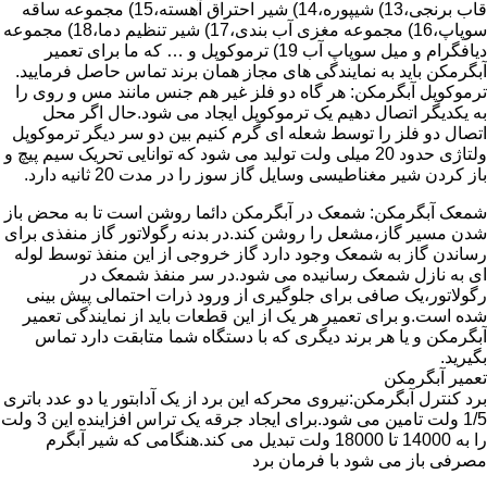
قاب برنجی،13) شیپوره،14) شیر احتراق آهسته،15) مجموعه ساقه
سوپاپ،16) مجموعه مغزی آب بندی،17) شیر تنظیم دما،18) مجموعه
دیافگرام و میل سوپاپ آب 19) ترموکوپل و … که ما برای تعمیر
آبگرمکن باید به نمایندگی های مجاز همان برند تماس حاصل فرمایید.
ترموکوپل آبگرمکن: هر گاه دو فلز غیر هم جنس مانند مس و روی را
به یکدیگر اتصال دهیم یک ترموکوپل ایجاد می شود.حال اگر محل
اتصال دو فلز را توسط شعله ای گرم کنیم بین دو سر دیگر ترموکوپل
ولتاژی حدود 20 میلی ولت تولید می شود که توانایی تحریک سیم پیچ و
باز کردن شیر مغناطیسی وسایل گاز سوز را در مدت 20 ثانیه دارد.
شمعک آبگرمکن: شمعک در آبگرمکن دائما روشن است تا به محض باز
شدن مسیر گاز،مشعل را روشن کند.در بدنه رگولاتور گاز منفذی برای
رساندن گاز به شمعک وجود دارد گاز خروجی از این منفذ توسط لوله
ای به نازل شمعک رسانیده می شود.در سر منفذ شمعک در
رگولاتور،یک صافی برای جلوگیری از ورود ذرات احتمالی پیش بینی
شده است.و برای تعمیر هر یک از این قطعات باید از نمایندگی تعمیر
آبگرمکن و یا هر برند دیگری که با دستگاه شما متابقت دارد تماس
بگیرید.
تعمیر آبگرمکن
برد کنترل آبگرمکن:نیروی محرکه این برد از یک آدابتور یا دو عدد باتری
1/5 ولت تامین می شود.برای ایجاد جرقه یک تراس افزاینده این 3 ولت
را به 14000 تا 18000 ولت تبدیل می کند.هنگامی که شیر آبگرم
مصرفی باز می شود با فرمان برد