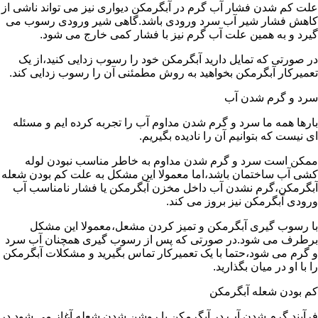
علت کم شدن فشار آب گرم در آبگرمکن دیواری نیز می تواند ناشی از
کاهش فشار شیر آب سرد ورودی باشد.گاهی شیر ورودی رسوب می
گیرد و به همین علت آب گرم نیز با فشار کمی خارج می شود.
در صورتی که تمایل دارید آبگرمکن خود را رسوب زدایی کنید،از یک
تعمیرکار آبگرمکن بخواهید به روش مطمئنی آن را رسوب زدایی کند.
سرد و گرم شدن آب
بارها همه ما سرد و گرم شدن مداوم آب را تجربه کرده ایم و مسئله
ای نیست که بتوانیم آن را نادیده بگیریم.
ممکن است سرد و گرم شدن مداوم به خاطر مناسب نبودن لوله
کشی آب ساختمان باشد،اما معمولا این مشکل به علت کم بودن شعله
آبگرمکن،گرم نشدن آب داخل مخزن آبگرمکن یا فشار نامناسب آب
ورودی آبگرمکن نیز بروز می کند.
با رسوب گیری آبگرمکن و تمیز کردن مشعل،معمولا این مشکل
برطرف می شود.در صورتی که پس از رسوب گیری همچنان آب سرد
و گرم می شود،حتما با یک تعمیرکار تماس بگیرید و مشکلات آبگرمکن
را با او در میان بگذارید.
کم بودن شعله آبگرمکن
فرآیند گرم شدن آب در آبگرمکن با روشن شدن شعله آغاز می شود.در