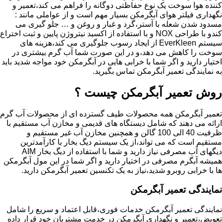
کننده هوا سوخت یک نوع حفاظتی دوگانه را فراهم می کند،تعمیر و
نگهداری فیلتر هوای آبگرمکن بسیار مهم است و از عواملی مانند :
مسدود شدن شعله با آستر،گرد و غبار و روغن و … جلو گیری می
کندو با طراحی NOX و با استفاده از اکسید نیتروژن پایین و ثبت اختراع
سیستم EverKleen از ایجاد رسوب جلوگیری می کند،هزینه های
سوخت را کاهش می دهد،و در این صورت شما آب گرم بیشتری در
اختیار دارید و اگر شما با خرابی هایی در آبگرمکن خود مواجه شدید باید
به نمایندگی تعمیر آبگرمکن تماس بگیرید.
روش تعمیر آبگرمکن چیست ؟
تعمیر آبگرمکن همه محصولات طیف گسترده ای از محصولات آب گرم
ارائه می دهند که شامل دیستگاه های قدیمی و مخازن آب مستقیم با
ظرفیت 40 الی 100 گالن و همچنین مخازن آب غیر مستقیم و
مستقیم است که می تواند،از یک سیستم دیگ بخار با کارآمدترین
دیگهای آب مصرفی نیاز دارید و شما با استفاده از دیگ بخار AIM
همیشه آبگرم مصرفی در اختیار دارید و اگر شما در این مول آبگرمکن
ها با خرابی روبرو شدید،نیاز به یک تکنسین تعمیر آبگرمکن دارید.
نمایندگی تعمیر آبگرمکن
نمایندگی تعمیر آبگرمکن خدمات فوری،قابل اعتماد و سریع را شامل
تعویض،تعمیر و نگهداری آبگرمکن در خدمت مشتریان خود قرار داده