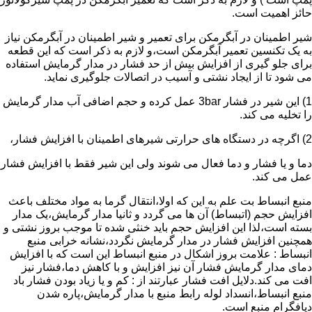
حائز اهمیت است.
شیر اطمینان در آبگرمکن برای تعمیر و شیر اطمینان در آبگرمکن نیاز
به یک تکنسین تعمیر آبگرمکن است،و لازم به ذکر است که این قطعه
برای جلو گیری از افزایش بیش از حد فشار در مدار گرمایش استفاده
می شود تا از ایجاد نشتی و آسیب در اتصالات جلوگیری نماید.
1) این شیر در فشار 3bar عمل کرده و حجم اضافی آب مدار گرمایش
را تخلیه می کند.
2) اگرچه در دستگاه های حرارتی شیرهای اطمینان با افزایش فشار،
دما و یا فشار و دما فعال می شوند ولی این شیر فقط با افزایش فشار
عمل می کند.
منبع انبساط بت علم به این که اولا،انتقال گرما به مواد مختلف باعث
افزایش حجم (اتبساط) آن ها می گردد و ثانیا مدار گرمایش،یک مدار
بسته است،لذا این افزایش حجم باید خنثی شده تا موجب بروز نشتی و
همچنین افزایش فشار در مدار گرمایش نگردد،نشانه خرابی منبع
انبساط : علامت بروز اشکال در منبع انبساط این است که با افزایش
دمای مدار گرمایش فشار آن نیز افزایش و با کاهش دما،فشار نیز
افت می کند.دلایل افت فشار عبارتند از : کم و یا زیاد بودن فشار باد
منبع انبساط،انسداد لوله رابط منبع با مدار گرمایش،پاره شدن
دیافگرام منبع است.