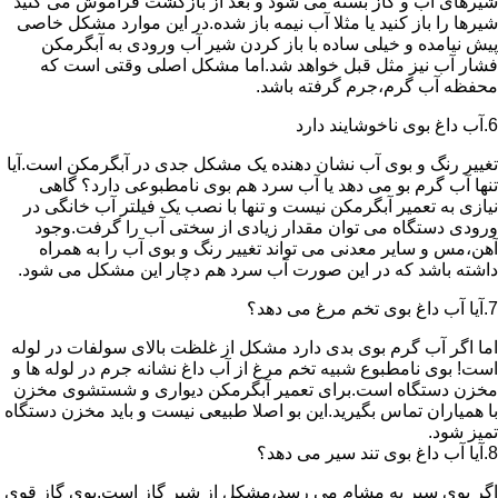
شیرهای آب و گاز بسته می شود و بعد از بازگشت فراموش می کنید
شیرها را باز کنید یا مثلا آب نیمه باز شده.در این موارد مشکل خاصی
پیش نیامده و خیلی ساده با باز کردن شیر آب ورودی به آبگرمکن
فشار آب نیز مثل قبل خواهد شد.اما مشکل اصلی وقتی است که
محفظه آب گرم،جرم گرفته باشد.
6.آب داغ بوی ناخوشایند دارد
تغییر رنگ و بوی آب نشان دهنده یک مشکل جدی در آبگرمکن است.آیا
تنها آب گرم بو می دهد یا آب سرد هم بوی نامطبوعی دارد؟ گاهی
نیازی به تعمیر آبگرمکن نیست و تنها با نصب یک فیلتر آب خانگی در
ورودی دستگاه می توان مقدار زیادی از سختی آب را گرفت.وجود
آهن،مس و سایر معدنی می تواند تغییر رنگ و بوی آب را به همراه
داشته باشد که در این صورت آب سرد هم دچار این مشکل می شود.
7.آیا آب داغ بوی تخم مرغ می دهد؟
اما اگر آب گرم بوی بدی دارد مشکل از غلظت بالای سولفات در لوله
است! بوی نامطبوع شبیه تخم مرغ از آب داغ نشانه جرم در لوله ها و
مخزن دستگاه است.برای تعمیر آبگرمکن دیواری و شستشوی مخزن
با همیاران تماس بگیرید.این بو اصلا طبیعی نیست و باید مخزن دستگاه
تمیز شود.
8.آیا آب داغ بوی تند سیر می دهد؟
اگر بوی سیر به مشام می رسد،مشکل از شیر گاز است.بوی گاز قوی