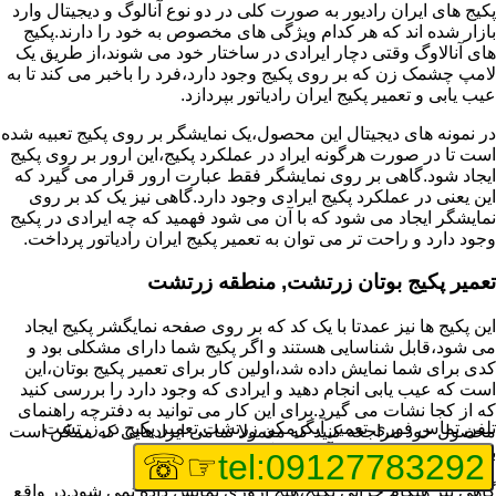
پکیج های ایران رادیور به صورت کلی در دو نوع آنالوگ و دیجیتال وارد
بازار شده اند که هر کدام ویژگی های مخصوص به خود را دارند.پکیج
های آنالاوگ وقتی دچار ایرادی در ساختار خود می شوند،از طریق یک
لامپ چشمک زن که بر روی پکیج وجود دارد،فرد را باخبر می کند تا به
عیب یابی و تعمیر پکیج ایران رادیاتور بپردازد.
در نمونه های دیجیتال این محصول،یک نمایشگر بر روی پکیج تعبیه شده
است تا در صورت هرگونه ایراد در عملکرد پکیج،این ارور بر روی پکیج
ایجاد شود.گاهی بر روی نمایشگر فقط عبارت ارور قرار می گیرد که
این یعنی در عملکرد پکیج ایرادی وجود دارد.گاهی نیز یک کد بر روی
نمایشگر ایجاد می شود که با آن می شود فهمید که چه ایرادی در پکیج
وجود دارد و راحت تر می توان به تعمیر پکیج ایران رادیاتور پرداخت.
تعمیر پکیج بوتان زرتشت, منطقه زرتشت
این پکیج ها نیز عمدتا با یک کد که بر روی صفحه نمایگشر پکیج ایجاد
می شود،قابل شناسایی هستند و اگر پکیج شما دارای مشکلی بود و
کدی برای شما نمایش داده شد،اولین کار برای تعمیر پکیج بوتان،این
است که عیب یابی انجام دهید و ایرادی که وجود دارد را بررسی کنید
که از کجا نشات می گیرد.برای این کار می توانید به دفترچه راهنمای
تلفن تماس فوری
تعمیر آبگرمکن زرتشت,تعمیر پکیج در زرتشت
محصول خود مراجعه کنید که معمولا تمامی ایرادهایی که ممکن است
برای پکیج پیش بیاید در آن قرار گرفته است.
☞☏
tel:09127783292
گاهی نیز هنگام خرابی پکیج،هیچ اروری نمایش داده نمی شود.در واقع