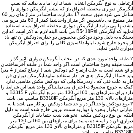
ارتباطی به نوع آبگرمکن انتخابی شما ندارد اما باید بدانید که نصب
آبگرمکن دیواری محفظه احتراق باز که بیشتر آبگرمکن دیواری را
شامل می شود طبق مبحث 17 مقرارت ساختما در متراژ های زیر 60
متر ممنوع می باشد.پس اگر متراژ واحدشما کمتر از 60 متر مربع می
باشدتنها می توانید از آبگرمکن دیواری محفظه احتراق بسته استفاده
نمایید که آبگرمکن B5418Rsi می باشد.البته لازم به ذکر است که این
دستگاه به دلیل وجود دودکش مخصوص دو جداره،دودکش آن تنها باد
از پنجره خارج شود تا بتوانداکسیژن کافی را برای احتراق آبگرمکن
دیواری تامین نماید.
۲-طبقه واحد:مورد بعدی که در انتخاب آبگرمکن دیواری تاثیر گذار
است طبقه وقوع ساختمان است،اگر واحد شما در طبقه آخرساختمان
واقع شده است به علت ارتفاع کم دودکش شما ( ارتفاع کمتراز 4 متر)
باید حتما از آبگرمکن های فن داراستفاده نمایید.آبگرمکن دیواری فن
دار به علت فنی که دارددرمکانهایی که دودکش مکش مناسبی ندارد
کمک به خروج محصولات احتراق می نماید.اگر واحد شما این شرایط را
دارد برای متراژهای بین 60 الی 130 متر مربع آبگرمکن B3315IF و
متراژهای بالای 130 متر مربع آبگرمکن B3318IF مناسب می باشد.
۳-نوع دودکش واحد:اگر در واحد شما دودکش رو کار می باشد یا به
عبارتی دیگراز پنجره یا دیواربه سمت بیرون خارج شده است به دلیل
اینکه این نوع دودکش مکشی نخواهدداشت حتما باید از آبگرمکن
دیواری فن دار استفاده نمایید.برای متراژهای بین 60 الی 130 متر
مربع آبگرمکن B3315IF و متراژهای بالای 130 متر مربع آبگرمکن
B3318IF مناسب می باشد.