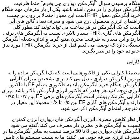
هنگام پرسیدن سوال "آبگرمکن دیواری چی بخرم" حتما ظرفیت
آبگرمکن دیواری را در ذهن داشته باشید.یکی از پارامترهای مهم هنگام
خرید آبگرمکن،معیار FHR است.این معیار احتمالا بر روی بر چسب
راهنمای انرژی محصول درج می شود و معرف تعداد گالن های آبی
است که یک آبگرمکن در هر ساعت می تواند تولید کند.بطور کلی
آبگرمکن های گازی FHR بسیار بالاتری نسبت به آبگرمکن های برقی
دارند و این معیار به ظرفیت مخزن،منبع گرما و اندازه شعله آبگرمکن
بستگی دارد که توصیه می کنیم قبل از خرید آبگرمکن FHR مورد نیاز
خانواده خود را در نظر بگیرید.
کارایی
مطمئنا کارایی یکی از فاکتورهایی است که یک آبگرمکن ساده را به
بهترین آبگرمکن دیواری تبدیل می کند.برای تشخیص میزان کارایی
آبگرمکن هنگام خرید آبگرمکن باید به فاکتوری به نام EF یا فاکتور
انرژی توجه کنید.هر چقدر که فاکتور انرژی آبگرمکن بالاتر باشد میزان
کارایی آبگرمکن بیشتر است.آبگرمکن های برقی EF بین ۰/۷ تا ۰/۹۵
دارند و آبگرمکن های گازی EF بین ۰/۵ تا ۰/۶.معمولا این معیار در
دفترچه راهنمای آبگرمکن ذکر می شود.
از نظر کاهش مصرف انرژی آبگرمکن های دیواری انرژی کمتری
نسبت به آبگرمکن های مخزن دار مصرف می کنند.گفته می شود
آبگرمکن های دیواری بین 8 تا 50 درصد نسبت به سایر آبگرمکن ها در
مصرف انرژی صرفه جویی می کنند; اما به نسبت سیستم های تامین