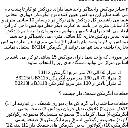
۴-سایز دودکش واحد:اگر واحد شما دارای دودکش تو کار تا پشت بام
می باشد سایز این دودکش تعیین کننده نوع آبگرمکن دیواری انتخابی
شما می باشد.در کل دودکش های توکار در دو سایز 10 سانتی متری و
15 سانتی متری می باشد به عبارت دیگر قطر دودکش داخل کار این
ابعاد می باشد.برای اینکه بهتر بتوانیم منظورمان را برسانیم دودکش
های سایز دودکش بخاری 10 سانتی متری می باشد.اگر واحد شما
دودکش تو کار تا پشت بام با سایز 10 سانتی متری ( هم اندازه دودکش
بخاری) داشته باشد تنها می توانید از آبگرمکن BX114 استفاده نمایید.
در صورتی که واحد شما دارای دودکش 15 سانتی تو کار می باشد بر
اساس متراژ می توانید دستگاه های زیر را انتخاب نمایید:
متراژ 60 الی 70 متر مربع آبگرمکن B3112
متراژ 70 الی 130 متر مربع آبگرمکن B3115 یا B3215i
متراژ بالاتر از 130 متر مربع آبگرمکن B3118 یا B3218i
قطعات آبگرمکن شمعک دار چیست ؟
قطعات ساختمان آب گرم کن های دیواری شمعک دار عبارتند از : 1)
کلاهک تعدیل،2) کلاهک تعدیل جریان دودکش،3) صفحه پشتی
آبگرمکن،4) مبدل گرمایی،5) مجموعه مشعل،6) مجموعه رگولاتور
گاز،7) مجموعه رگولاتور آب،8) رویه آبگرمکن،9) صفحه پشتی
آبگرمکن،10) رگولاتور آب در آبگرمکن های شمعک دار،11) بدنه،12)