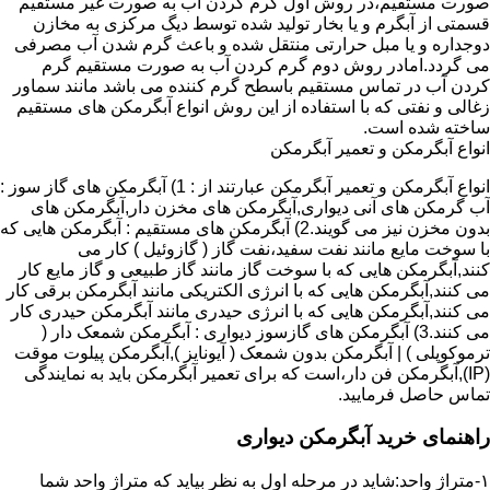
صورت مستقیم،در روش اول گرم کردن آب به صورت غیر مستقیم
قسمتی از آبگرم و یا بخار تولید شده توسط دیگ مرکزی به مخازن
دوجداره و یا مبل حرارتی منتقل شده و باعث گرم شدن آب مصرفی
می گردد.امادر روش دوم گرم کردن آب به صورت مستقیم گرم
کردن آب در تماس مستقیم باسطح گرم کننده می باشد مانند سماور
زغالی و نفتی که با استفاده از این روش انواع آبگرمکن های مستقیم
ساخته شده است.
انواع آبگرمکن و تعمیر آبگرمکن
انواع آبگرمکن و تعمیر آبگرمکن عبارتند از : 1) آبگرمکن های گاز سوز :
آب گرمکن های آنی دیواری,آبگرمکن های مخزن دار,آبگرمکن های
بدون مخزن نیز می گویند.2) آبگرمکن های مستقیم : آبگرمکن هایی که
با سوخت مایع مانند نفت سفید،نفت گاز ( گازوئیل ) کار می
کنند,آبگرمکن هایی که با سوخت گاز مانند گاز طبیعی و گاز مایع کار
می کنند,آبگرمکن هایی که با انرژی الکتریکی مانند آبگرمکن برقی کار
می کنند,آبگرمکن هایی که با انرژی حیدری مانند آبگرمکن حیدری کار
می کنند.3) آبگرمکن های گازسوز دیواری : آبگرمکن شمعک دار (
ترموکوپلی ) | آبگرمکن بدون شمعک ( آیونایز ),آبگرمکن پیلوت موقت
(IP),آبگرمکن فن دار،است که برای تعمیر آبگرمکن باید به نمایندگی
تماس حاصل فرمایید.
راهنمای خرید آبگرمکن دیواری
۱-متراژ واحد:شاید در مرحله اول به نظر بیاید که متراژ واحد شما