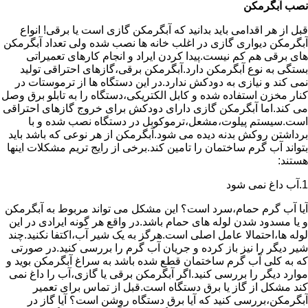
نصب آبگرمکن
قبل از هر اقدامی باید بدانید که آبگرمکن گازی است یا برقی! انواع
آبگرمکن دیواری گازی در اغلب خانه ها نصب شده ولی تعداد آبگرمکن
های برقی هم کم نیست.پیدا کردن ایراد و انجام کارهای تعمیراتی
بستگی به نوع آبگرمکن دارد.آبگرمکن برقی،گازهای احتراقی تولید
نمی کند و نیازی به دودکش ندارد.در این دستگاه ها از ترموستات در
کنار مخزن استفاده شده و کابل الکتریکی،دستگاه را به تابلو برق وصل
می کند.اما آبگرمکن گازی دارای دودکش برای خروج گازهای احتراقی
است.سیستم پیلوت،مشعل،ترموکوبل در دستگاه نصب شده و با
برداشتن روکش بدنه دیده می شود.آبگرمکن از هر نوعی که باشد باید
بتواند آب گرم ساختمان را تامین کند.برخی از رایج تریم مشکلات اینها
هستند:
1.آب داغ نمی شود
آیا آب گرم حمام،سرد است؟ این مشکل می تواند مربوط به آبگرمکن
و یا مسدود شدن لوله های حمام باشد.در واقع هر گونه ایرادی در این
لوله ها،احتمالا عامل اصلی است.هرگز به یک شیر آب،اکتفا نکنید.چند
شیر دیگر را نیز باز کرده و جریان آب گرم را بررسی کنید.در صورتی
که به کلی آب گرم ساختمان قطع شده باشد به سراغ آبگرمکن بوید و
موارد دیگر را بررسی کنید.اگر آبگرمکن برقی یا گازی،آب را داغ نمی
کند مشکل از گاز یا برق دستگاه است.قبل از تماس برای تعمیر
آبگرمکن،بررسی کنید که آیا برق دستگاه روشن است؟ آیا گاز در