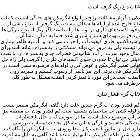
4.آب داغ رنگ گرفته است
یکی دیگر از مشکلات رایج در انواع آبگرمکن های خانگی اینست که آب
داغ خارج شده از لوله ها،شفاف نیست.رنگ گرفتن آب داغ ناشی از
وجود اکسیدهای فلزی در لوله ها و آب است.اگر رنگ آب داغ تازگی ها
زرد،قرمز،قهوه ای،سبز یا شیری شده حتما به دنبال منشا آن
باشید.اکسید فلزی کیفیت آب را خراب می کند.این آب به ظاهر بیماری
زا نیست ولی به مرور می تواند مشکلاتی را به همراه دشاته باشد.برای
مثال وجود سرب در آب آشامیدنی خطرات جدی به همراه دارد.با نصب
فیلتر می توان تا حدودی جلوی اکسیدهای فلزی را گرفت ولی راه حل
نهایی تعمیر آبگرمکن و عوض کردن لوله های فرسوده مسی است.در
آبگرمکن های برقی این امر ناشی از رسوب کلسیم و منیزیم روی
المنت است.در این مورد با تمیز کردن المنت،مشکل به طور کلی
برطرف می شود.
5.آب گرم فشار ندارد
کم فشار بودن آب گرم چندین علت دارد.گاهی آبگرمکن مقصر نیست
و لوله کشی آب ساختمان ضعیف است.کم فشار بودن آب منطقه نیز
در این موضوع دخیل است.اما در صورتی که تا حال با فشار آب
مشکلی نداشتید و تازگی ها این مشکل ایجاد شده،نیاز به بررسی
دارد.قبل از تماس با تعمیرکار ابتدا ورودی آب به آبگرمکن را نگاه کنید
شاید شیر فلکه آبگرمکن تا انتها باز نشده باشد.گاهی به دلیل مسافرت