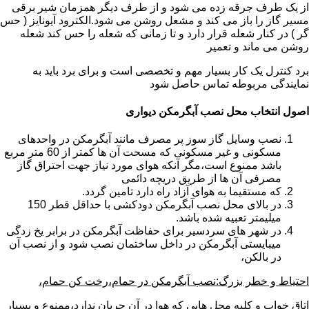
از یک طرف جرقه زده می شود و از طرف دیگر همزمان شیر برقی
مسیر گاز را باز می کند و مشعل روشن می شود.الکترود آیونایز ( حس
گر ) در کنار شعله قرار دارد و تا زمانی که شعله را حس کند شعله
روشن می ماند و تعمیر
برد کنترل یک کار بسیار مهم و تخصصی است و برای برد باید به
نمایندگی مربوطه تماس حاصل شود
اصول انتخاب محل نصب آبگرمکن دیواری
نصب وسایل گاز سوز پر مصرف مانند آبگرمکن در واحدهای
مسکونی و غیر مسکونی که مسحت آن ها کمتر از 60 متر مربع
باشد ممنوع است،مگر آنکه هوای مورد نیاز جهت احتراق گاز
مصرفی آن ها از طریق دریچه دائمی
که مستقیما به هوای آزاد راه دارد تامین گردد.
در بالای محل نصب آبگرمکن دودکشی با حداقل قطر 150
میلیمتر تعبیه شده باشد.
در شهر های سردسیر برای حفاظت آبگرمکن در برابر یخ زدگی
میبایستی آبگرمکن در داخل ساختمان نصب شود و از نصب آن
در بالکن،
احتیاط و خطر بزرگ:نصب آبگرمکن در حمام،رخت کن حمام،
اتاق خواب و کلیه محل هایی که هوا در آن جریان ندارد،ممنوع و بسیار