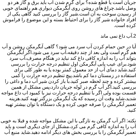
جریان است یا قطع شده؟ برای گرم شدن آب باید برق و گاز هر دو
وصل باشد.چراغ های روشن روی آبگرمکن دیواری هم راهنمای خوبی
از رسیدن سوخت به آن است.شیر گاز را بررسی کنید گاهی یکی از
افراد خانواده شیر گاز را برای احتیاط بسته و این موضوع را فراموش
کرده است.
2.آب داغ نمی ماند
آیا در حین حمام کردن آب سرد می شود؟ گاهی آبگرمکن روشن و آب
هم گرم است ولی بعد از چند دقیقه،آب سرد می شود.اگر آبگرمکن
بتواند آب را به اندازه کافی داغ کند نباید در هنگام مصرف،آب سرد
شود.برای عیب یابی آبگرمکن اول تنظیم درجه حرارت را بررسی
کنید.شاید دمای آب از حد معمول کمتر بوده یا به طور کلی برای
استفاده در زمستان دما کم باشد.پیچ تنظیم درجه حرارت را کمی
بیشتر کرده و چند لحظه صبر کنید.با باز کردن شیر آب دما و داغی را
بررسی کنید.اگر آب گرم در لوله جریان دارد،پس مشکل از همین
قسمت بوده ولی اگر با تنظیم درجه حرارت نیز با کمبود اب داغ مواجه
شدید،شاید وقت آن رسیده که یک آبگرمکن بزرگتر تهیه کنید.هزینه
تعمیر آبگرمکن را صرفه جویی کرده و یک دستگاه با توان بیشتر تهیه
کنید.
نکته: اگر آب گرمکن به تازگی با این مشکل مواجه شده و قبلا به خوبی
آب را به اندازه کافی گرم می کرد،مشکل از جای دیگری است و باید
تعمیر آبگرمکن را با بررسی بخش های دیگر ادامه دهید.شاید منبع آب