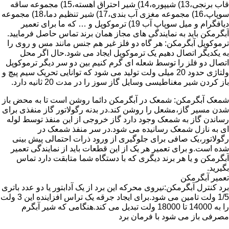
قاب برنجی،13) شیپوره،14) شیر احتراق آهسته،15) مجموعه ساقه
سوپاپ،16) مجموعه مغزی آب بندی،17) شیر تنظیم دما،18) مجموعه
دیافگرام و میل سوپاپ آب 19) ترموکوپل و … که ما برای تعمیر
آبگرمکن باید به نمایندگی های مجاز همان برند تماس حاصل فرمایید.
ترموکوپل آبگرمکن: هر گاه دو فلز غیر هم جنس مانند مس و روی را
به یکدیگر اتصال دهیم یک ترموکوپل ایجاد می شود.حال اگر محل
اتصال دو فلز را توسط شعله ای گرم کنیم بین دو سر دیگر ترموکوپل
ولتاژی حدود 20 میلی ولت تولید می شود که توانایی تحریک سیم پیچ و
باز کردن شیر مغناطیسی وسایل گاز سوز را در مدت 20 ثانیه دارد.
شمعک آبگرمکن: شمعک در آبگرمکن دائما روشن است تا به محض باز
شدن مسیر گاز،مشعل را روشن کند.در بدنه رگولاتور گاز منفذی برای
رساندن گاز به شمعک وجود دارد گاز خروجی از این منفذ توسط لوله
ای به نازل شمعک رسانیده می شود.در سر منفذ شمعک در
رگولاتور،یک صافی برای جلوگیری از ورود ذرات احتمالی پیش بینی
شده است.و برای تعمیر هر یک از این قطعات باید از نمایندگی تعمیر
آبگرمکن و یا هر برند دیگری که با دستگاه شما متابقت دارد تماس
بگیرید.
تعمیر آبگرمکن
برد کنترل آبگرمکن:نیروی محرکه این برد از یک آدابتور یا دو عدد باتری
1/5 ولت تامین می شود.برای ایجاد جرقه یک تراس افزاینده این 3 ولت
را به 14000 تا 18000 ولت تبدیل می کند.هنگامی که شیر آبگرم
مصرفی باز می شود با فرمان برد