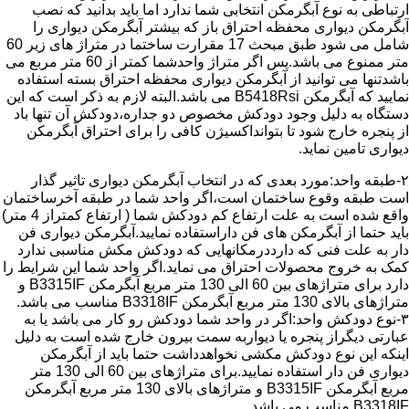
ارتباطی به نوع آبگرمکن انتخابی شما ندارد اما باید بدانید که نصب
آبگرمکن دیواری محفظه احتراق باز که بیشتر آبگرمکن دیواری را
شامل می شود طبق مبحث 17 مقرارت ساختما در متراژ های زیر 60
متر ممنوع می باشد.پس اگر متراژ واحدشما کمتر از 60 متر مربع می
باشدتنها می توانید از آبگرمکن دیواری محفظه احتراق بسته استفاده
نمایید که آبگرمکن B5418Rsi می باشد.البته لازم به ذکر است که این
دستگاه به دلیل وجود دودکش مخصوص دو جداره،دودکش آن تنها باد
از پنجره خارج شود تا بتوانداکسیژن کافی را برای احتراق آبگرمکن
دیواری تامین نماید.
۲-طبقه واحد:مورد بعدی که در انتخاب آبگرمکن دیواری تاثیر گذار
است طبقه وقوع ساختمان است،اگر واحد شما در طبقه آخرساختمان
واقع شده است به علت ارتفاع کم دودکش شما ( ارتفاع کمتراز 4 متر)
باید حتما از آبگرمکن های فن داراستفاده نمایید.آبگرمکن دیواری فن
دار به علت فنی که دارددرمکانهایی که دودکش مکش مناسبی ندارد
کمک به خروج محصولات احتراق می نماید.اگر واحد شما این شرایط را
دارد برای متراژهای بین 60 الی 130 متر مربع آبگرمکن B3315IF و
متراژهای بالای 130 متر مربع آبگرمکن B3318IF مناسب می باشد.
۳-نوع دودکش واحد:اگر در واحد شما دودکش رو کار می باشد یا به
عبارتی دیگراز پنجره یا دیواربه سمت بیرون خارج شده است به دلیل
اینکه این نوع دودکش مکشی نخواهدداشت حتما باید از آبگرمکن
دیواری فن دار استفاده نمایید.برای متراژهای بین 60 الی 130 متر
مربع آبگرمکن B3315IF و متراژهای بالای 130 متر مربع آبگرمکن
B3318IF مناسب می باشد.