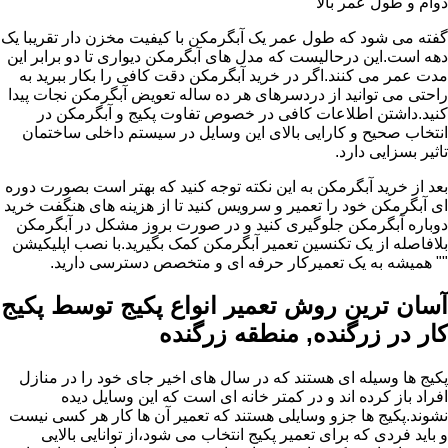
دوام و طول عمر بالا
گفته می شود که طول عمر یک آبگرمکن با کیفیت مخزن دار تقریبا یک
دهه است.این درحالیست که مدل های آبگرمکن دیواری تا دو برابر این
مدت عمر می کنند.اگر در خرید آبگرمکن دقت کافی را بکار ببرید به
راحتی می توانید از دردسرهای هر ده ساله تعویض آبگرمکن نجات پیدا
کنید.داشتن اطلاعات کافی در خصوص تفاوت پکیج و آبگرمکن در
انتخاب صحیح و کارایی بالای این وسایل در سیستم داخلی ساختمان
تاثیر بسزایی دارد.
بعد از خرید آبگرمکن به این نکته توجه کنید که بهتر است بصورت دوره
ای آبگرمکن خود را تعمیر و سرویس کنید تا از هزینه های هنگفت خرید
دوباره آبگرمکن جلوگیری کنید و در صورت بروز مشکل در آبگرمکن
بلافاصله از یک تکنسین تعمیر آبگرمکن کمک بگیرید.با نصب اپلیکیشن
"" همیشه به یک تعمیرکار حرفه ای و متخصص دسترسی دارید.
آسان ترین روش تعمیر انواع پکیج توسط پکیج
کار در زرگنده, منطقه زرگنده
پکیج ها وسیله ای هستند که در سال های اخیر جای خود را در منازل
افراد باز کرده اند و در کمتر خانه ای است که این وسایل دیده
نشوند.پکیج ها جزو وسایلی هستند که تعمیر آن ها کار هر کسی نیست
و باید فردی که برای تعمیر پکیج انتخاب می شود،از توانایی بالایی