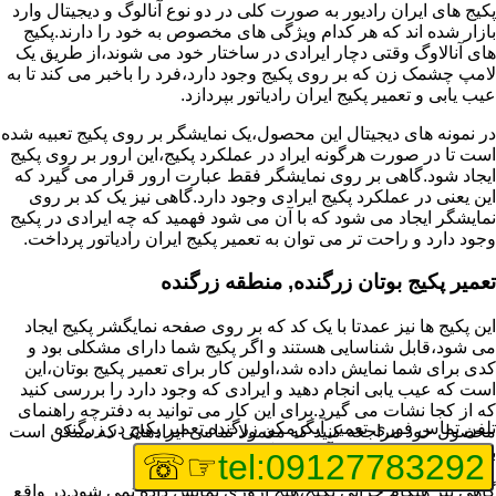
پکیج های ایران رادیور به صورت کلی در دو نوع آنالوگ و دیجیتال وارد
بازار شده اند که هر کدام ویژگی های مخصوص به خود را دارند.پکیج
های آنالاوگ وقتی دچار ایرادی در ساختار خود می شوند،از طریق یک
لامپ چشمک زن که بر روی پکیج وجود دارد،فرد را باخبر می کند تا به
عیب یابی و تعمیر پکیج ایران رادیاتور بپردازد.
در نمونه های دیجیتال این محصول،یک نمایشگر بر روی پکیج تعبیه شده
است تا در صورت هرگونه ایراد در عملکرد پکیج،این ارور بر روی پکیج
ایجاد شود.گاهی بر روی نمایشگر فقط عبارت ارور قرار می گیرد که
این یعنی در عملکرد پکیج ایرادی وجود دارد.گاهی نیز یک کد بر روی
نمایشگر ایجاد می شود که با آن می شود فهمید که چه ایرادی در پکیج
وجود دارد و راحت تر می توان به تعمیر پکیج ایران رادیاتور پرداخت.
تعمیر پکیج بوتان زرگنده, منطقه زرگنده
این پکیج ها نیز عمدتا با یک کد که بر روی صفحه نمایگشر پکیج ایجاد
می شود،قابل شناسایی هستند و اگر پکیج شما دارای مشکلی بود و
کدی برای شما نمایش داده شد،اولین کار برای تعمیر پکیج بوتان،این
است که عیب یابی انجام دهید و ایرادی که وجود دارد را بررسی کنید
که از کجا نشات می گیرد.برای این کار می توانید به دفترچه راهنمای
تلفن تماس فوری
تعمیر آبگرمکن زرگنده,تعمیر پکیج در زرگنده
محصول خود مراجعه کنید که معمولا تمامی ایرادهایی که ممکن است
برای پکیج پیش بیاید در آن قرار گرفته است.
☞☏
tel:09127783292
گاهی نیز هنگام خرابی پکیج،هیچ اروری نمایش داده نمی شود.در واقع