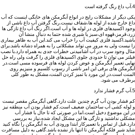
4.آب داغ رنگ گرفته است
یکی دیگر از مشکلات رایج در انواع آبگرمکن های خانگی اینست که آب
داغ خارج شده از لوله ها،شفاف نیست.رنگ گرفتن آب داغ ناشی از
وجود اکسیدهای فلزی در لوله ها و آب است.اگر رنگ آب داغ تازگی ها
زرد،قرمز،قهوه ای،سبز یا شیری شده حتما به دنبال منشا آن
باشید.اکسید فلزی کیفیت آب را خراب می کند.این آب به ظاهر بیماری
زا نیست ولی به مرور می تواند مشکلاتی را به همراه دشاته باشد.برای
مثال وجود سرب در آب آشامیدنی خطرات جدی به همراه دارد.با نصب
فیلتر می توان تا حدودی جلوی اکسیدهای فلزی را گرفت ولی راه حل
نهایی تعمیر آبگرمکن و عوض کردن لوله های فرسوده مسی است.در
آبگرمکن های برقی این امر ناشی از رسوب کلسیم و منیزیم روی
المنت است.در این مورد با تمیز کردن المنت،مشکل به طور کلی
برطرف می شود.
5.آب گرم فشار ندارد
کم فشار بودن آب گرم چندین علت دارد.گاهی آبگرمکن مقصر نیست
و لوله کشی آب ساختمان ضعیف است.کم فشار بودن آب منطقه نیز
در این موضوع دخیل است.اما در صورتی که تا حال با فشار آب
مشکلی نداشتید و تازگی ها این مشکل ایجاد شده،نیاز به بررسی
دارد.قبل از تماس با تعمیرکار ابتدا ورودی آب به آبگرمکن را نگاه کنید
شاید شیر فلکه آبگرمکن تا انتها باز نشده باشد.گاهی به دلیل مسافرت