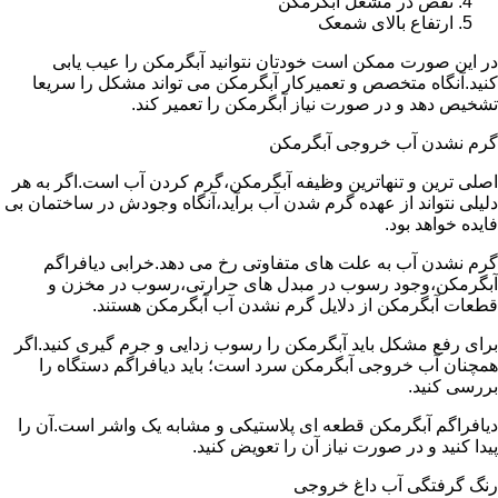
نقص در مشعل آبگرمکن
ارتفاع بالای شمعک
در این صورت ممکن است خودتان نتوانید آبگرمکن را عیب یابی
کنید.آنگاه متخصص و تعمیرکار آبگرمکن می تواند مشکل را سریعا
تشخیص دهد و در صورت نیاز آبگرمکن را تعمیر کند.
گرم نشدن آب خروجی آبگرمکن
اصلی ترین و تنهاترین وظیفه آبگرمکن،گرم کردن آب است.اگر به هر
دلیلی نتواند از عهده گرم شدن آب برآید،آنگاه وجودش در ساختمان بی
فایده خواهد بود.
گرم نشدن آب به علت های متفاوتی رخ می دهد.خرابی دیافراگم
آبگرمکن،وجود رسوب در مبدل های حرارتی،رسوب در مخزن و
قطعات آبگرمکن از دلایل گرم نشدن آب آبگرمکن هستند.
برای رفع مشکل باید آبگرمکن را رسوب زدایی و جرم گیری کنید.اگر
همچنان آب خروجی آبگرمکن سرد است؛ باید دیافراگم دستگاه را
بررسی کنید.
دیافراگم آبگرمکن قطعه ای پلاستیکی و مشابه یک واشر است.آن را
پیدا کنید و در صورت نیاز آن را تعویض کنید.
رنگ گرفتگی آب داغ خروجی