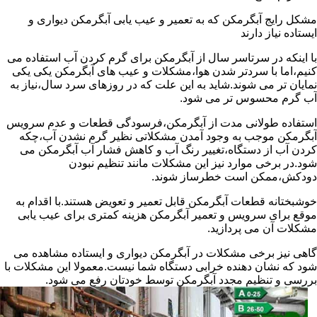
مشکل رایج آبگرمکن که به تعمیر و عیب یابی آبگرمکن دیواری و
ایستاده نیاز دارند
با اینکه در سرتاسر سال از آبگرمکن برای گرم کردن آب استفاده می
کنیم،اما با سردتر شدن هوا،مشکلات و عیب های آبگرمکن یکی یکی
نمایان تر می شوند.شاید به این علت که در روزهای سرد سال،نیاز به
آب گرم محسوس تر می شود.
استفاده طولانی مدت از آبگرمکن،فرسودگی قطعات و عدم سرویس
آبگرمکن موجب به وجود آمدن مشکلاتی نظیر گرم نشدن آب،چکه
کردن آب از دستگاه،تغییر رنگ آب و کاهش فشار آب آبگرمکن می
شود.در برخی موارد نیز این مشکلات مانند تنظیم نبودن
دودکش،ممکن است خطرساز شوند.
خوشبختانه قطعات آبگرمکن قابل تعمیر و تعویض هستند.با اقدام به
موقع برای سرویس و تعمیر آبگرمکن هزینه کمتری برای عیب یابی
مشکلات آن می پردازید.
گاهی نیز برخی مشکلات در آبگرمکن دیواری و ایستاده مشاهده می
شود که نشان دهنده خرابی دستگاه شما نیست.معمولا این مشکلات با
بررسی و تنظیم مجدد آبگرمکن توسط خودتان رفع می شود.