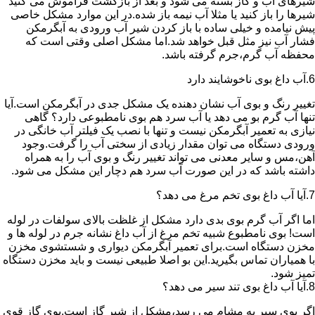
شیرهای آب و گاز بسته می شود و بعد از بازگشت فراموش می کنید
شیرها را باز کنید یا مثلا آب نیمه باز شده.در این موارد مشکل خاصی
پیش نیامده و خیلی ساده با باز کردن شیر آب ورودی به آبگرمکن
فشار آب نیز مثل قبل خواهد شد.اما مشکل اصلی وقتی است که
محفظه آب گرم،جرم گرفته باشد.
6.آب داغ بوی ناخوشایند دارد
تغییر رنگ و بوی آب نشان دهنده یک مشکل جدی در آبگرمکن است.آیا
تنها آب گرم بو می دهد یا آب سرد هم بوی نامطبوعی دارد؟ گاهی
نیازی به تعمیر آبگرمکن نیست و تنها با نصب یک فیلتر آب خانگی در
ورودی دستگاه می توان مقدار زیادی از سختی آب را گرفت.وجود
آهن،مس و سایر معدنی می تواند تغییر رنگ و بوی آب را به همراه
داشته باشد که در این صورت آب سرد هم دچار این مشکل می شود.
7.آیا آب داغ بوی تخم مرغ می دهد؟
اما اگر آب گرم بوی بدی دارد مشکل از غلظت بالای سولفات در لوله
است! بوی نامطبوع شبیه تخم مرغ از آب داغ نشانه جرم در لوله ها و
مخزن دستگاه است.برای تعمیر آبگرمکن دیواری و شستشوی مخزن
با همیاران تماس بگیرید.این بو اصلا طبیعی نیست و باید مخزن دستگاه
تمیز شود.
8.آیا آب داغ بوی تند سیر می دهد؟
اگر بوی سیر به مشام می رسد،مشکل از شیر گاز است.بوی گاز قوی