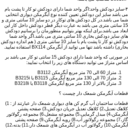
۴-سایز دودکش واحد:اگر واحد شما دارای دودکش تو کار تا پشت بام
می باشد سایز این دودکش تعیین کننده نوع آبگرمکن دیواری انتخابی
شما می باشد.در کل دودکش های توکار در دو سایز 10 سانتی متری و
15 سانتی متری می باشد به عبارت دیگر قطر دودکش داخل کار این
ابعاد می باشد.برای اینکه بهتر بتوانیم منظورمان را برسانیم دودکش
های سایز دودکش بخاری 10 سانتی متری می باشد.اگر واحد شما
دودکش تو کار تا پشت بام با سایز 10 سانتی متری ( هم اندازه دودکش
بخاری) داشته باشد تنها می توانید از آبگرمکن BX114 استفاده نمایید.
در صورتی که واحد شما دارای دودکش 15 سانتی تو کار می باشد بر
اساس متراژ می توانید دستگاه های زیر را انتخاب نمایید:
متراژ 60 الی 70 متر مربع آبگرمکن B3112
متراژ 70 الی 130 متر مربع آبگرمکن B3115 یا B3215i
متراژ بالاتر از 130 متر مربع آبگرمکن B3118 یا B3218i
قطعات آبگرمکن شمعک دار چیست ؟
قطعات ساختمان آب گرم کن های دیواری شمعک دار عبارتند از : 1)
کلاهک تعدیل،2) کلاهک تعدیل جریان دودکش،3) صفحه پشتی
آبگرمکن،4) مبدل گرمایی،5) مجموعه مشعل،6) مجموعه رگولاتور
گاز،7) مجموعه رگولاتور آب،8) رویه آبگرمکن،9) صفحه پشتی
آبگرمکن،10) رگولاتور آب در آبگرمکن های شمعک دار،11) بدنه،12)