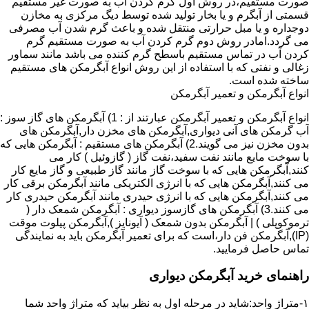
صورت مستقیم،در روش اول گرم کردن آب به صورت غیر مستقیم
قسمتی از آبگرم و یا بخار تولید شده توسط دیگ مرکزی به مخازن
دوجداره و یا مبل حرارتی منتقل شده و باعث گرم شدن آب مصرفی
می گردد.امادر روش دوم گرم کردن آب به صورت مستقیم گرم
کردن آب در تماس مستقیم باسطح گرم کننده می باشد مانند سماور
زغالی و نفتی که با استفاده از این روش انواع آبگرمکن های مستقیم
ساخته شده است.
انواع آبگرمکن و تعمیر آبگرمکن
انواع آبگرمکن و تعمیر آبگرمکن عبارتند از : 1) آبگرمکن های گاز سوز :
آب گرمکن های آنی دیواری,آبگرمکن های مخزن دار,آبگرمکن های
بدون مخزن نیز می گویند.2) آبگرمکن های مستقیم : آبگرمکن هایی که
با سوخت مایع مانند نفت سفید،نفت گاز ( گازوئیل ) کار می
کنند,آبگرمکن هایی که با سوخت گاز مانند گاز طبیعی و گاز مایع کار
می کنند,آبگرمکن هایی که با انرژی الکتریکی مانند آبگرمکن برقی کار
می کنند,آبگرمکن هایی که با انرژی حیدری مانند آبگرمکن حیدری کار
می کنند.3) آبگرمکن های گازسوز دیواری : آبگرمکن شمعک دار (
ترموکوپلی ) | آبگرمکن بدون شمعک ( آیونایز ),آبگرمکن پیلوت موقت
(IP),آبگرمکن فن دار،است که برای تعمیر آبگرمکن باید به نمایندگی
تماس حاصل فرمایید.
راهنمای خرید آبگرمکن دیواری
۱-متراژ واحد:شاید در مرحله اول به نظر بیاید که متراژ واحد شما