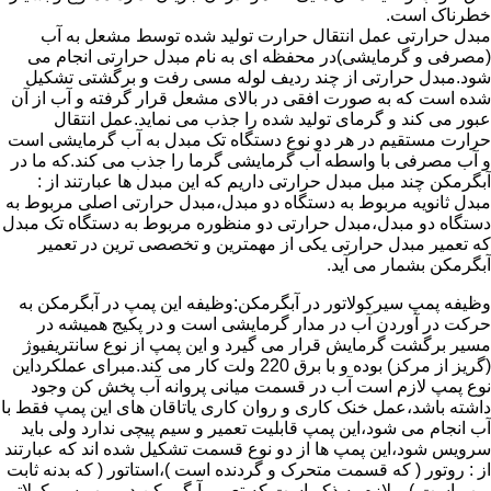
خطرناک است.
مبدل حرارتی عمل انتقال حرارت تولید شده توسط مشعل به آب
(مصرفی و گرمایشی)در محفظه ای به نام مبدل حرارتی انجام می
شود.مبدل حرارتی از چند ردیف لوله مسی رفت و برگشتی تشکیل
شده است که به صورت افقی در بالای مشعل قرار گرفته و آب از آن
عبور می کند و گرمای تولید شده را جذب می نماید.عمل انتقال
حرارت مستقیم در هر دو نوع دستگاه تک مبدل به آب گرمایشی است
و آب مصرفی با واسطه آب گرمایشی گرما را جذب می کند.که ما در
آبگرمکن چند مبل مبدل حرارتی داریم که این مبدل ها عبارتند از :
مبدل ثانویه مربوط به دستگاه دو مبدل،مبدل حرارتی اصلی مربوط به
دستگاه دو مبدل،مبدل حرارتی دو منظوره مربوط به دستگاه تک مبدل
که تعمیر مبدل حرارتی یکی از مهمترین و تخصصی ترین در تعمیر
آبگرمکن بشمار می آید.
وظیفه پمپ سیرکولاتور در آبگرمکن:وظیفه این پمپ در آبگرمکن به
حرکت در آوردن آب در مدار گرمایشی است و در پکیج همیشه در
مسیر برگشت گرمایش قرار می گیرد و این پمپ از نوع سانتریفیوژ
(گریز از مرکز) بوده و با برق 220 ولت کار می کند.مبرای عملکرداین
نوع پمپ لازم است آب در قسمت میانی پروانه آب پخش کن وجود
داشته باشد،عمل خنک کاری و روان کاری یاتاقان های این پمپ فقط با
آب انجام می شود،این پمپ قابلیت تعمیر و سیم پیچی ندارد ولی باید
سرویس شود،این پمپ ها از دو نوع قسمت تشکیل شده اند که عبارتند
از : روتور ( که قسمت متحرک و گردنده است )،استاتور ( که بدنه ثابت
پمپ است ) و لازم به ذکر است که تعمیر آبگرمکن در پمپ سیرکولاتور