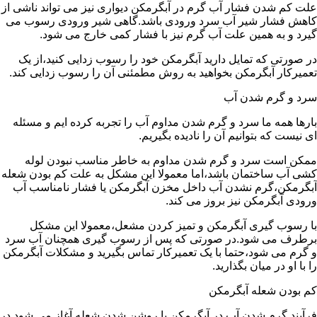
علت کم شدن فشار آب گرم در آبگرمکن دیواری نیز می تواند ناشی از
کاهش فشار شیر آب سرد ورودی باشد.گاهی شیر ورودی رسوب می
گیرد و به همین علت آب گرم نیز با فشار کمی خارج می شود.
در صورتی که تمایل دارید آبگرمکن خود را رسوب زدایی کنید،از یک
تعمیرکار آبگرمکن بخواهید به روش مطمئنی آن را رسوب زدایی کند.
سرد و گرم شدن آب
بارها همه ما سرد و گرم شدن مداوم آب را تجربه کرده ایم و مسئله
ای نیست که بتوانیم آن را نادیده بگیریم.
ممکن است سرد و گرم شدن مداوم به خاطر مناسب نبودن لوله
کشی آب ساختمان باشد،اما معمولا این مشکل به علت کم بودن شعله
آبگرمکن،گرم نشدن آب داخل مخزن آبگرمکن یا فشار نامناسب آب
ورودی آبگرمکن نیز بروز می کند.
با رسوب گیری آبگرمکن و تمیز کردن مشعل،معمولا این مشکل
برطرف می شود.در صورتی که پس از رسوب گیری همچنان آب سرد
و گرم می شود،حتما با یک تعمیرکار تماس بگیرید و مشکلات آبگرمکن
را با او در میان بگذارید.
کم بودن شعله آبگرمکن
فرآیند گرم شدن آب در آبگرمکن با روشن شدن شعله آغاز می شود.در