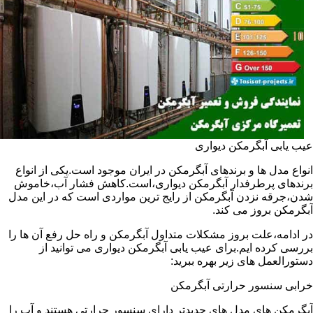
عیب یابی آبگرمکن دیواری
انواع مدل ها و برندهای آبگرمکن در ایران موجود است.یکی از انواع
برندهای پرطرفدار آبگرمکن دیواری،است.کاهش فشار آب،خاموش
شدن،جرقه نزدن آبگرمکن از رایج ترین مواردی است که در این مدل
آبگرمکن بروز می کند.
در ادامه،علت بروز مشکلات متداول آبگرمکن و راه حل رفع آن ها را
بررسی کرده ایم.برای عیب یابی آبگرمکن دیواری می توانید از
دستورالعمل های زیر بهره ببرید:
خرابی سنسور حرارتی آبگرمکن
آبگرمکن های مدل های جدیدتر دارای سنسور حرارتی هستند و آب را