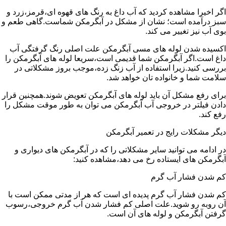
اگر اخیرا مشاهده کردید که آب داغ به رنگ های قهوه ای،قرمز،زرد و
سبز درآمده است؛ نشان از مشکل در آبگرمکن شماست.گاهی طعم و
بوی آب نیز تغییر می کند.
اکسیده شدن لوله های مسی آبگرمکن علت اصلی رنگ گرفتگی آب
داغ است.اگر آبگرمکن شما قدیمی است،سریعا لوله های آبگرمکن را
بررسی کنید.زیرا استفاده از آب زنگ زده،موجب بروز مشکلاتی در
سلامت شما و خانواده تان خواهد شد.
برای رفع مشکل آن باید لوله های آبگرمکن تعویض شوند.همچنین قرار
دادن فیلتر در خروجی آب آبگرمکن می توان به طور موقت مشکل را
رفع کند.
دیگر مشکلات رایج در تعمیر آبگرمکن
در ادامه می توانید سایر مشکلاتی را که در آبگرمکن های دیواری و
آبگرمکن های ایستاده رخ می دهد،مشاهده کنید:
کم شدن فشار آب گرم
کم شدن فشار آب گرم پدیده ای است که هر از مدتی ممکن است با
آن روبه رو شوید.علت اصلی کم فشار شدن آب گرم خروجی،رسوب
گرفتن آبگرمکن و لوله های آن است.