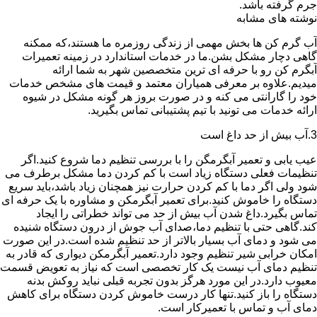
جرم گرفته باشد.
نوشته های مشابه
آب گرم کن ها بخش مهمی از زندگی روزمره ما هستند،که ممکنه
گاهی دچار مشکل بشن.ما در خدمات استاندارد در زمینه تعمیرات
آبگرم کن رو با حرفه ای ترین متخصصین شهر به شما ارائه
میدیم.علاوه بر معرفی همیاران معتمد و قیمت های مشخص خدمات
خود را گارانتی می کنه و در صورت بروز هر گونه مشکل در شیوه
ارائه خدمات می تونید با تیم پشتیبانی تماس بگیرید.
3.آب بیش از حد داغ است
عیب یابی و تعمیر آبگرمگن را با بررسی تنظیم دما شروع کنید.اگر
تنظیمات فعلی دستگاه زیاد است با کم کردن دما مشکل برطرف می
شود ولی اگر دما با کم کردن حرارت نیز همچنان زیاد باشد،باید سریع
دستگاه را خاموش کنید.برای تعمیر آبگرمکن و مشاوره با یک حرفه ای
تماس بگیرد.داغ شدن آب بیش از حد می تواند خطراتی را ایجاد
کند.گاهی حتی با تنظیم دما،صدای آب جوش از درون دستگاه شنیده
می شود و دمای آب بسیار بالاتر از حد تنظیم شده است.در این صورت
امکان خرابی شیر تنظیم وجود دارد.تعمیر آبگرمکن دیواری که قادر به
تنظیم دمای آب نیست یک کار تخصصی است که نیاز به تعویض قسمت
معیوب دارد.در این مورد هرگز بدون تجربه قبلی نباید روکش بدنه
دستگاه را باز کنید.تنها کار درست خاموش کردن دستگاه برای کاهش
دمای آب و تماس با تعمیرکار است.