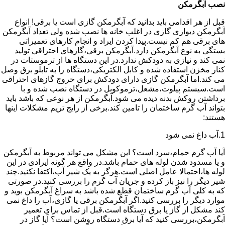
نصب آبگرمکن
قبل از هر اقدامی باید بدانید که آبگرمکن گازی است یا برقی! انواع
آبگرمکن دیواری گازی در اغلب خانه ها نصب شده ولی تعداد آبگرمکن
های برقی هم کم نیست.پیدا کردن ایراد و انجام کارهای تعمیراتی
بستگی به نوع آبگرمکن دارد.آبگرمکن برقی،گازهای احتراقی تولید
نمی کند و نیازی به دودکش ندارد.در این دستگاه ها از ترموستات در
کنار مخزن استفاده شده و کابل الکتریکی،دستگاه را به تابلو برق وصل
می کند.اما آبگرمکن گازی دارای دودکش برای خروج گازهای احتراقی
است.سیستم پیلوت،مشعل،ترموکوبل در دستگاه نصب شده و با
برداشتن روکش بدنه دیده می شود.آبگرمکن از هر نوعی که باشد باید
بتواند آب گرم ساختمان را تامین کند.برخی از رایج تریم مشکلات اینها
هستند:
1.آب داغ نمی شود
آیا آب گرم حمام،سرد است؟ این مشکل می تواند مربوط به آبگرمکن
و یا مسدود شدن لوله های حمام باشد.در واقع هر گونه ایرادی در این
لوله ها،احتمالا عامل اصلی است.هرگز به یک شیر آب،اکتفا نکنید.چند
شیر دیگر را نیز باز کرده و جریان آب گرم را بررسی کنید.در صورتی
که به کلی آب گرم ساختمان قطع شده باشد به سراغ آبگرمکن بوید و
موارد دیگر را بررسی کنید.اگر آبگرمکن برقی یا گازی،آب را داغ نمی
کند مشکل از گاز یا برق دستگاه است.قبل از تماس برای تعمیر
آبگرمکن،بررسی کنید که آیا برق دستگاه روشن است؟ آیا گاز در