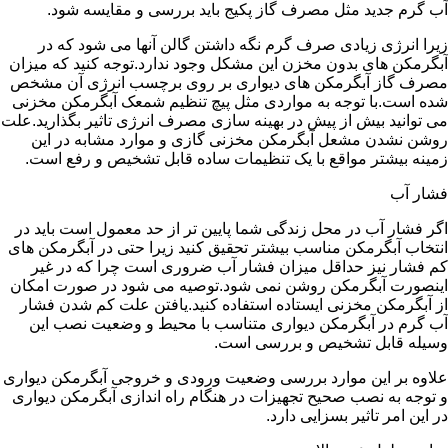
آب گرم جدید مثل مصرف گاز پکیج باید بررسی و مقایسه شود.
زیرا انرژی زیادی صرف گرم نگه داشتن گالن آنها می شود که در
آبگرمکن های بدون مخزن این مشکل وجود ندارد.توجه کنید که میزان
مصرف گاز آبگرمکن های دیواری بر روی برچسب انرژی آن مشخص
شده است.با توجه به مواردی مثل پیچ تنظیم شمعک آبگرمکن مخزنی
می توانید بیش از پیش در بهینه سازی مصرف انرژی تاثیر بگذارید.علت
روشن نشدن مشعل آبگرمکن مخزنی گازی و موارد مشابه در این
زمینه بیشتر مواقع با یک تنظیمات ساده قابل تشخیص و رفع است.
فشار آب
اگر فشار آب در محل زندگی شما پایین تر از حد معمول است باید در
انتخاب آبگرمکن مناسب بیشتر تحقیق کنید زیرا حتی در آبگرمکن های
کم فشار نیز حداقل میزان فشار آب ضروری است چرا که در غیر
اینصورت آبگرمکن روشن نمی شود.توصیه می شود در صورت امکان
از آبگرمکن مخزنی ایستاده استفاده کنید.یافتن علت کم شدن فشار
آب گرم در آبگرمکن دیواری متناسب با محیط و وضعیت نصب این
وسیله قابل تشخیص و بررسی است.
علاوه بر این موارد بررسی وضعیت ورودی و خروجی آبگرمکن دیواری
و توجه به نصب صحیح تجهیزات در هنگام راه اندازی آبگرمکن دیواری
در این امر تاثیر بسزایی دارد.