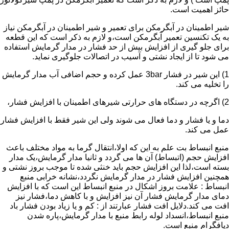
حائز اهمیت است.
شیر اطمینان در آبگرمکن برای تعمیر و شیر اطمینان در آبگرمکن نیاز
به یک تکنسین تعمیر آبگرمکن است،و لازم به ذکر است که این قطعه
برای جلو گیری از افزایش بیش از حد فشار در مدار گرمایش استفاده
می شود تا از ایجاد نشتی و آسیب در اتصالات جلوگیری نماید.
1) این شیر در فشار 3bar عمل کرده و حجم اضافی آب مدار گرمایش
را تخلیه می کند.
2) اگرچه در دستگاه های حرارتی شیرهای اطمینان با افزایش فشار،
دما و یا فشار و دما فعال می شوند ولی این شیر فقط با افزایش فشار
عمل می کند.
منبع انبساط بت علم به این که اولا،انتقال گرما به مواد مختلف باعث
افزایش حجم (اتبساط) آن ها می گردد و ثانیا مدار گرمایش،یک مدار
بسته است،لذا این افزایش حجم باید خنثی شده تا موجب بروز نشتی و
همچنین افزایش فشار در مدار گرمایش نگردد،نشانه خرابی منبع
انبساط : علامت بروز اشکال در منبع انبساط این است که با افزایش
دمای مدار گرمایش فشار آن نیز افزایش و با کاهش دما،فشار نیز
افت می کند.دلایل افت فشار عبارتند از : کم و یا زیاد بودن فشار باد
منبع انبساط،انسداد لوله رابط منبع با مدار گرمایش،پاره شدن
دیافگرام منبع است.