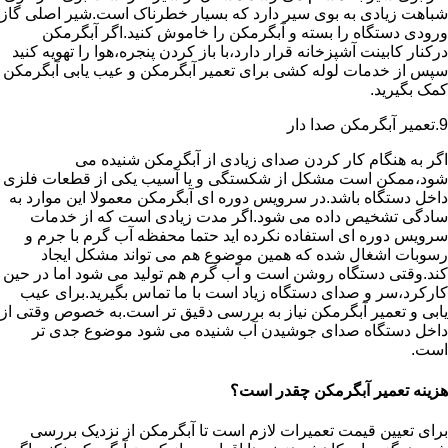
شباهت زیادی به بوی سیر دارد که بسیار خطرناک است.شیر اصلی گاز
ورودی دستگاه را بسته و آبگرمکن را خاموش کنید.اگر آبگرمکن
درکنار کابینت آشپزخانه قرار دارد،با باز کردن پنجره،هوا را تهویه کنید
سپس از خدمات لوله کشی برای تعمیر آبگرمکن و عیب یابی آبگرمکن
کمک بگیرید.
9.تعمیر آبگرمکن صدا دار
اگر به هنگام کار کردن صدای زیادی از آبگرمکن شنیده می
شود،ممکن است مشکل از شکستگی و یا آسیب یکی از قطعات فلزی
داخل دستگاه باشد.در سرویس دوره ای آبگرمکن معمولا این موارد به
سادگی تشخیص داده می شود.اگر مدت زیادی است که از خدمات
سرویس دوره ای استفاده نکرده اید حتما محفظه آب گرم با جرم و
رسوبات اشغال شده که همین موضوع هم می تواند مشکل ایجاد
کند.وقتی دستگاه روشن است و آب گرم هم تولید می شود اما در حین
کارکرد،سر و صدای دستگاه زیاد است با ما تماس بگیرید.برای عیب
یابی و تعمیر آبگرمکن نیاز به بررسی دقیق تر است.به خصوص وقتی از
داخل دستگاه صدای جوشیدن آب شنیده می شود موضوع جدی تر
است.
هزینه تعمیر آبگرمکن چقدر است؟
برای تعیین قیمت تعمیرات لازم است تا آبگرمکن از نزدیک بررسی