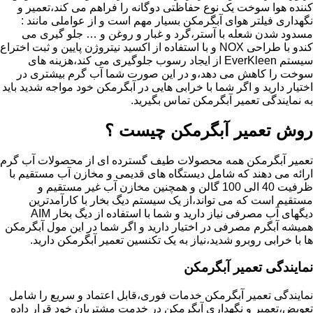
کننده هوا سوخت یک نوع حفاظتی دوگانه را فراهم می کند،تعمیر و
نگهداری فیلتر هوای آبگرمکن بسیار مهم است و از عواملی مانند :
مسدود شدن شعله با آستر،گرد و غبار و روغن و … جلو گیری می
کندو با طراحی NOX و با استفاده از اکسید نیتروژن پایین و ثبت اختراع
سیستم EverKleen از ایجاد رسوب جلوگیری می کند،هزینه های
سوخت را کاهش می دهد،و در این صورت شما آب گرم بیشتری در
اختیار دارید و اگر شما با خرابی هایی در آبگرمکن خود مواجه شدید باید
به نمایندگی تعمیر آبگرمکن تماس بگیرید.
روش تعمیر آبگرمکن چیست ؟
تعمیر آبگرمکن همه محصولات طیف گسترده ای از محصولات آب گرم
ارائه می دهند که شامل دیستگاه های قدیمی و مخازن آب مستقیم با
ظرفیت 40 الی 100 گالن و همچنین مخازن آب غیر مستقیم و
مستقیم است که می تواند،از یک سیستم دیگ بخار با کارآمدترین
دیگهای آب مصرفی نیاز دارید و شما با استفاده از دیگ بخار AIM
همیشه آبگرم مصرفی در اختیار دارید و اگر شما در این مول آبگرمکن
ها با خرابی روبرو شدید،نیاز به یک تکنسین تعمیر آبگرمکن دارید.
نمایندگی تعمیر آبگرمکن
نمایندگی تعمیر آبگرمکن خدمات فوری،قابل اعتماد و سریع را شامل
تعویض،تعمیر و نگهداری آبگرمکن در خدمت مشتریان خود قرار داده