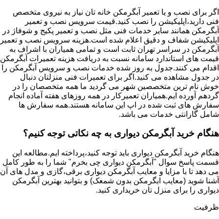
اگر برای نصب و یا تعمیر آبگرمکن خانه تان نیاز به نیروی متخصص
فنی دارید،اپلیکیشن را نصب کنید.قیمت سرویس نصب و تعمیر
آبگرمکن همانند سایر خدمات فنی مثل نصب و تعمیر پکیج و شوفاژ در
اپلیکیشن شفاف و دقیق اعلام شده است.هزینه سرویس نصب و تعمیر
آبگرمکن در سراسر تهران ثابت است و تمامی همیاران با اشراف به
قیمت های استاندارد سامانه نسبت به دریافت هزینه تعمیرات آبگرمکن
اقدام می کنند.جدول به روز شده خدمات نصب و سرویس آبگرمکن را
در جدول مشاهده می کنید.اگر برای تعمیرات فنی منزلتان دنبال
خوش نام ترین متخصصین شهر می گردید ما همه متخصصان را در
گردهم آورده ایم.همیاران تعمیرکار در همه روزهای هفته آماده انجام
سفارش های ثبت شده در اپ این سامانه هستند.همه سفارش ها
شامل گارانتی خدمات می باشد.
هنگام خرید آبگرمکن دیواری به چه نکاتی توجه کنیم؟
هنگام خرید آبگرمکن دیواری باید توجه کنید،پرداخته ایم.مطالعه این
قسمت پاسخ سوال "آبگرمکن دیواری چی بخرم" شما را به طور کامل
می دهد تا با مزایا و معایب آبگرمکن دیواری برقی،گازی و مدل های آن
آشنا شوید (معایب ابگرمکن بدون شمعک) و بتوانید بهترین آبگرمکن
دیواری را برای منزل تان خریداری کنید.
ظرفیت