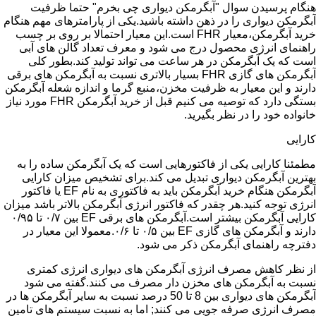
هنگام پرسیدن سوال "آبگرمکن دیواری چی بخرم" حتما ظرفیت
آبگرمکن دیواری را در ذهن داشته باشید.یکی از پارامترهای مهم هنگام
خرید آبگرمکن،معیار FHR است.این معیار احتمالا بر روی بر چسب
راهنمای انرژی محصول درج می شود و معرف تعداد گالن های آبی
است که یک آبگرمکن در هر ساعت می تواند تولید کند.بطور کلی
آبگرمکن های گازی FHR بسیار بالاتری نسبت به آبگرمکن های برقی
دارند و این معیار به ظرفیت مخزن،منبع گرما و اندازه شعله آبگرمکن
بستگی دارد که توصیه می کنیم قبل از خرید آبگرمکن FHR مورد نیاز
خانواده خود را در نظر بگیرید.
کارایی
مطمئنا کارایی یکی از فاکتورهایی است که یک آبگرمکن ساده را به
بهترین آبگرمکن دیواری تبدیل می کند.برای تشخیص میزان کارایی
آبگرمکن هنگام خرید آبگرمکن باید به فاکتوری به نام EF یا فاکتور
انرژی توجه کنید.هر چقدر که فاکتور انرژی آبگرمکن بالاتر باشد میزان
کارایی آبگرمکن بیشتر است.آبگرمکن های برقی EF بین ۰/۷ تا ۰/۹۵
دارند و آبگرمکن های گازی EF بین ۰/۵ تا ۰/۶.معمولا این معیار در
دفترچه راهنمای آبگرمکن ذکر می شود.
از نظر کاهش مصرف انرژی آبگرمکن های دیواری انرژی کمتری
نسبت به آبگرمکن های مخزن دار مصرف می کنند.گفته می شود
آبگرمکن های دیواری بین 8 تا 50 درصد نسبت به سایر آبگرمکن ها در
مصرف انرژی صرفه جویی می کنند; اما به نسبت سیستم های تامین