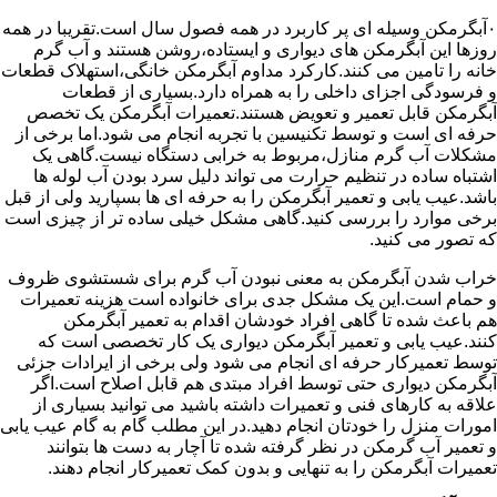
۰آبگرمکن وسیله ای پر کاربرد در همه فصول سال است.تقریبا در همه
روزها این آبگرمکن های دیواری و ایستاده،روشن هستند و آب گرم
خانه را تامین می کنند.کارکرد مداوم آبگرمکن خانگی،استهلاک قطعات
و فرسودگی اجزای داخلی را به همراه دارد.بسیاری از قطعات
آبگرمکن قابل تعمیر و تعویض هستند.تعمیرات آبگرمکن یک تخصص
حرفه ای است و توسط تکنیسین با تجربه انجام می شود.اما برخی از
مشکلات آب گرم منازل،مربوط به خرابی دستگاه نیست.گاهی یک
اشتباه ساده در تنظیم حرارت می تواند دلیل سرد بودن آب لوله ها
باشد.عیب یابی و تعمیر آبگرمکن را به حرفه ای ها بسپارید ولی از قبل
برخی موارد را بررسی کنید.گاهی مشکل خیلی ساده تر از چیزی است
که تصور می کنید.
خراب شدن آبگرمکن به معنی نبودن آب گرم برای شستشوی ظروف
و حمام است.این یک مشکل جدی برای خانواده است هزینه تعمیرات
هم باعث شده تا گاهی افراد خودشان اقدام به تعمیر آبگرمکن
کنند.عیب یابی و تعمیر آبگرمکن دیواری یک کار تخصصی است که
توسط تعمیرکار حرفه ای انجام می شود ولی برخی از ایرادات جزئی
آبگرمکن دیواری حتی توسط افراد مبتدی هم قابل اصلاح است.اگر
علاقه به کارهای فنی و تعمیرات داشته باشید می توانید بسیاری از
امورات منزل را خودتان انجام دهید.در این مطلب گام به گام عیب یابی
و تعمیر آب گرمکن در نظر گرفته شده تا آچار به دست ها بتوانند
تعمیرات آبگرمکن را به تنهایی و بدون کمک تعمیرکار انجام دهند.