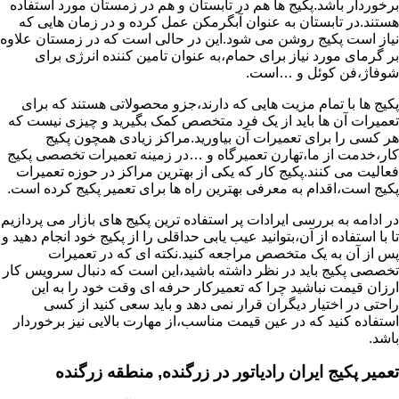
برخوردار باشد.پکیج ها هم در تابستان و هم در زمستان مورد استفاده
هستند.در تابستان به عنوان آبگرمکن عمل کرده و در زمان هایی که
نیاز است پکیج روشن می شود.این در حالی است که در زمستان علاوه
بر گرمای مورد نیاز برای حمام،به عنوان تامین کننده انرژی برای
شوفاژ،فن کوئل و …است.
پکیج ها با تمام مزیت هایی که دارند،جزو محصولاتی هستند که برای
تعمیرات آن ها باید از یک فرد متخصص کمک بگیرید و چیزی نیست که
هر کسی را برای تعمیرات آن بیاورید.مراکز زیادی همچون پکیج
کار،خدمت از ما،تهارن تعمیرگاه و …در زمینه تعمیرات تخصصی پکیج
فعالیت می کنند.پکیج کار که یکی از بهترین مراکز در حوزه تعمیرات
پکیج است،اقدام به معرفی بهترین راه ها برای تعمیر پکیج کرده است.
در ادامه به بررسی ایرادات پر استفاده ترین پکیج های بازار می پردازیم
تا با استفاده از آن،بتوانید عیب یابی حداقلی را از پکیج خود انجام دهید و
پس از آن به یک متخصص مراجعه کنید.نکته ای که در تعمیرات
تخصصی پکیج باید در نظر داشته باشید،این است که دنبال سرویس کار
ارزان قیمت نباشید چرا که تعمیرکار حرفه ای وقت خود را به این
راحتی در اختیار دیگران قرار نمی دهد و باید سعی کنید از کسی
استفاده کنید که در عین قیمت مناسب،از مهارت بالایی نیز برخوردار
باشد.
تعمیر پکیج ایران رادیاتور در زرگنده, منطقه زرگنده