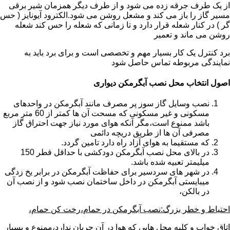
از یک طرف جرقه زده می شود و از طرف دیگر همزمان شیر برقی
مسیر گاز را باز می کند و مشعل روشن می شود.الکترود آیونایز ( حس
گر ) در کنار شعله قرار دارد و تا زمانی که شعله را حس کند شعله
روشن می ماند و تعمیر
برد کنترل یک کار بسیار مهم و تخصصی است و برای برد باید به
نمایندگی مربوطه تماس حاصل شود
اصول انتخاب محل نصب آبگرمکن دیواری
نصب وسایل گاز سوز پر مصرف مانند آبگرمکن در واحدهای
مسکونی و غیر مسکونی که مسحت آن ها کمتر از 60 متر مربع
باشد ممنوع است،مگر آنکه هوای مورد نیاز جهت احتراق گاز
مصرفی آن ها از طریق دریچه دائمی
که مستقیما به هوای آزاد راه دارد تامین گردد.
در بالای محل نصب آبگرمکن دودکشی با حداقل قطر 150
میلیمتر تعبیه شده باشد.
در شهر های سردسیر برای حفاظت آبگرمکن در برابر یخ زدگی
میبایستی آبگرمکن در داخل ساختمان نصب شود و از نصب آن
در بالکن،
احتیاط و خطر بزرگ:نصب آبگرمکن در حمام،رخت کن حمام،
اتاق خواب و کلیه محل هایی که هوا در آن جریان ندارد،ممنوع و بسیار