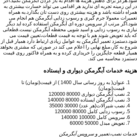
شود.هرگز برای کاهش هزینه ها اقدام به باز کردن آبگرمکن نکنید.اگر
در این زمینه تجربه ای ندارید هر اقدامی می تواند خسارت بیشتری به
همراه داشته باشد و هزینه بیشتری روی دست تان بگذارد.به همراه
تعمیرات معمولا جرم گیری و رسوب زدایی آبگرمکن هم انجام می
شود.اگر مرتب از سرویس دوره ای آبگرمکن استفاده کرده اید دیگر
نیازی به رسوب زدایی و اسید شویی محفظه آبگرمکن نیست.قطعاتی
که باید تعویض شوند هم با توجه به قیمت قطعات،تعیین قیمت می
شود.دستمزد تعمیر آبگرمکن به عوامل زیادی ارتباط دارد همیار قبل از
شروع به کار،مبلغ نهایی را اعلام می کند در صورتی که مشتری بخواهد
همیار قطعه جایگزین را خریداری کرده و به همراه فاکتور روی قیمت
دستمزد محاسبه می کند.
هزینه خدمات آبگرمکن دیواری و ایستاده
عنوان( به روز رسانی سال 1400 ) از قیمت(تومان) تا
قیمت(تومان)
نصب آبگرمکن دیواری 80000 120000
نصب آبگرمکن ایستاده 80000 140000
نصب شیرآلات(هر عدد) 30000 35000
رسوب زدایی کامل 80000 120000
سرویس کامل 100000 140000
تعویض مبدل 50000 60000
خدمات نصب،تعمیر و سرویس آبگرمکن