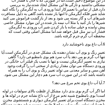
در این موضوع دخیل است.اما در صورتی که تا حال با فشار آب
مشکلی نداشتید و تازگی ها این مشکل ایجاد شده،نیاز به بررسی
دارد.قبل از تماس با تعمیرکار ابتدا ورودی آب به آبگرمکن را نگاه کنید
شاید شیر فلکه آبگرمکن تا انتها باز نشده باشد.گاهی به دلیل مسافرت
شیرهای آب و گاز بسته می شود و بعد از بازگشت فراموش می کنید
شیرها را باز کنید یا مثلا آب نیمه باز شده.در این موارد مشکل خاصی
پیش نیامده و خیلی ساده با باز کردن شیر آب ورودی به آبگرمکن
فشار آب نیز مثل قبل خواهد شد.اما مشکل اصلی وقتی است که
محفظه آب گرم،جرم گرفته باشد.
6.آب داغ بوی ناخوشایند دارد
تغییر رنگ و بوی آب نشان دهنده یک مشکل جدی در آبگرمکن است.آیا
تنها آب گرم بو می دهد یا آب سرد هم بوی نامطبوعی دارد؟ گاهی
نیازی به تعمیر آبگرمکن نیست و تنها با نصب یک فیلتر آب خانگی در
ورودی دستگاه می توان مقدار زیادی از سختی آب را گرفت.وجود
آهن،مس و سایر معدنی می تواند تغییر رنگ و بوی آب را به همراه
داشته باشد که در این صورت آب سرد هم دچار این مشکل می شود.
7.آیا آب داغ بوی تخم مرغ می دهد؟
اما اگر آب گرم بوی بدی دارد مشکل از غلظت بالای سولفات در لوله
است! بوی نامطبوع شبیه تخم مرغ از آب داغ نشانه جرم در لوله ها و
مخزن دستگاه است.برای تعمیر آبگرمکن دیواری و شستشوی مخزن
با همیاران تماس بگیرید.این بو اصلا طبیعی نیست و باید مخزن دستگاه