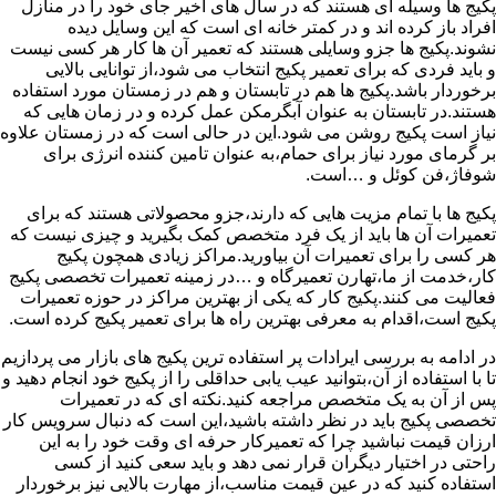
پکیج ها وسیله ای هستند که در سال های اخیر جای خود را در منازل
افراد باز کرده اند و در کمتر خانه ای است که این وسایل دیده
نشوند.پکیج ها جزو وسایلی هستند که تعمیر آن ها کار هر کسی نیست
و باید فردی که برای تعمیر پکیج انتخاب می شود،از توانایی بالایی
برخوردار باشد.پکیج ها هم در تابستان و هم در زمستان مورد استفاده
هستند.در تابستان به عنوان آبگرمکن عمل کرده و در زمان هایی که
نیاز است پکیج روشن می شود.این در حالی است که در زمستان علاوه
بر گرمای مورد نیاز برای حمام،به عنوان تامین کننده انرژی برای
شوفاژ،فن کوئل و …است.
پکیج ها با تمام مزیت هایی که دارند،جزو محصولاتی هستند که برای
تعمیرات آن ها باید از یک فرد متخصص کمک بگیرید و چیزی نیست که
هر کسی را برای تعمیرات آن بیاورید.مراکز زیادی همچون پکیج
کار،خدمت از ما،تهارن تعمیرگاه و …در زمینه تعمیرات تخصصی پکیج
فعالیت می کنند.پکیج کار که یکی از بهترین مراکز در حوزه تعمیرات
پکیج است،اقدام به معرفی بهترین راه ها برای تعمیر پکیج کرده است.
در ادامه به بررسی ایرادات پر استفاده ترین پکیج های بازار می پردازیم
تا با استفاده از آن،بتوانید عیب یابی حداقلی را از پکیج خود انجام دهید و
پس از آن به یک متخصص مراجعه کنید.نکته ای که در تعمیرات
تخصصی پکیج باید در نظر داشته باشید،این است که دنبال سرویس کار
ارزان قیمت نباشید چرا که تعمیرکار حرفه ای وقت خود را به این
راحتی در اختیار دیگران قرار نمی دهد و باید سعی کنید از کسی
استفاده کنید که در عین قیمت مناسب،از مهارت بالایی نیز برخوردار