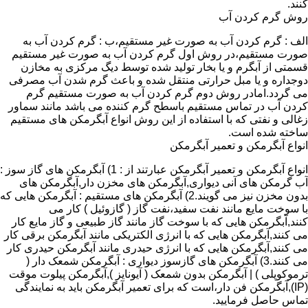
کنند.
روش گرم کردن آب
الف : گرم کردن آب به صورت غیر مستقیم،ب : گرم کردن آب به
صورت مستقیم،در روش اول گرم کردن آب به صورت غیر مستقیم
قسمتی از آبگرم و یا بخار تولید شده توسط دیگ مرکزی به مخازن
دوجداره و یا مبل حرارتی منتقل شده و باعث گرم شدن آب مصرفی
می گردد.امادر روش دوم گرم کردن آب به صورت مستقیم گرم
کردن آب در تماس مستقیم باسطح گرم کننده می باشد مانند سماور
زغالی و نفتی که با استفاده از این روش انواع آبگرمکن های مستقیم
ساخته شده است.
انواع آبگرمکن و تعمیر آبگرمکن
انواع آبگرمکن و تعمیر آبگرمکن عبارتند از : 1) آبگرمکن های گاز سوز :
آب گرمکن های آنی دیواری,آبگرمکن های مخزن دار,آبگرمکن های
بدون مخزن نیز می گویند.2) آبگرمکن های مستقیم : آبگرمکن هایی که
با سوخت مایع مانند نفت سفید،نفت گاز ( گازوئیل ) کار می
کنند,آبگرمکن هایی که با سوخت گاز مانند گاز طبیعی و گاز مایع کار
می کنند,آبگرمکن هایی که با انرژی الکتریکی مانند آبگرمکن برقی کار
می کنند,آبگرمکن هایی که با انرژی حیدری مانند آبگرمکن حیدری کار
می کنند.3) آبگرمکن های گازسوز دیواری : آبگرمکن شمعک دار (
ترموکوپلی ) | آبگرمکن بدون شمعک ( آیونایز ),آبگرمکن پیلوت موقت
(IP),آبگرمکن فن دار،است که برای تعمیر آبگرمکن باید به نمایندگی
تماس حاصل فرمایید.