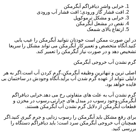
خرابی واشر دیافراگم آبگرمکن
افت فشار گاز ورودی؛ افت فشار آب ورودی
خرابی و مشکل ترموکوپل
نقص در مشعل آبگرمکن
ارتفاع بالای شمعک
در این صورت ممکن است خودتان نتوانید آبگرمکن را عیب یابی
کنید.آنگاه متخصص و تعمیرکار آبگرمکن می تواند مشکل را سریعا
تشخیص دهد و در صورت نیاز آبگرمکن را تعمیر کند.
گرم نشدن آب خروجی آبگرمکن
اصلی ترین و تنهاترین وظیفه آبگرمکن،گرم کردن آب است.اگر به هر
دلیلی نتواند از عهده گرم شدن آب برآید،آنگاه وجودش در ساختمان بی
فایده خواهد بود.
گرم نشدن آب به علت های متفاوتی رخ می دهد.خرابی دیافراگم
آبگرمکن،وجود رسوب در مبدل های حرارتی،رسوب در مخزن و
قطعات آبگرمکن از دلایل گرم نشدن آب آبگرمکن هستند.
برای رفع مشکل باید آبگرمکن را رسوب زدایی و جرم گیری کنید.اگر
همچنان آب خروجی آبگرمکن سرد است؛ باید دیافراگم دستگاه را
بررسی کنید.