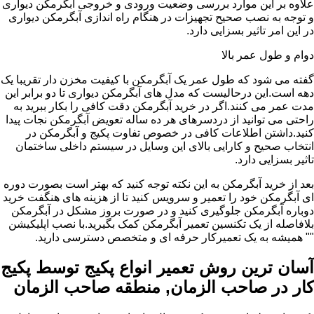
علاوه بر این موارد بررسی وضعیت ورودی و خروجی آبگرمکن دیواری
و توجه به نصب صحیح تجهیزات در هنگام راه اندازی آبگرمکن دیواری
در این امر تاثیر بسزایی دارد.
دوام و طول عمر بالا
گفته می شود که طول عمر یک آبگرمکن با کیفیت مخزن دار تقریبا یک
دهه است.این درحالیست که مدل های آبگرمکن دیواری تا دو برابر این
مدت عمر می کنند.اگر در خرید آبگرمکن دقت کافی را بکار ببرید به
راحتی می توانید از دردسرهای هر ده ساله تعویض آبگرمکن نجات پیدا
کنید.داشتن اطلاعات کافی در خصوص تفاوت پکیج و آبگرمکن در
انتخاب صحیح و کارایی بالای این وسایل در سیستم داخلی ساختمان
تاثیر بسزایی دارد.
بعد از خرید آبگرمکن به این نکته توجه کنید که بهتر است بصورت دوره
ای آبگرمکن خود را تعمیر و سرویس کنید تا از هزینه های هنگفت خرید
دوباره آبگرمکن جلوگیری کنید و در صورت بروز مشکل در آبگرمکن
بلافاصله از یک تکنسین تعمیر آبگرمکن کمک بگیرید.با نصب اپلیکیشن
"" همیشه به یک تعمیرکار حرفه ای و متخصص دسترسی دارید.
آسان ترین روش تعمیر انواع پکیج توسط پکیج
کار در صاحب الزمان, منطقه صاحب الزمان