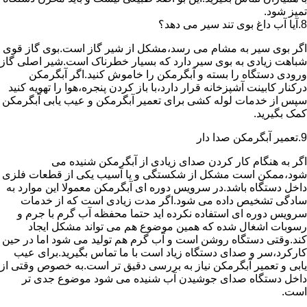
تمیز شود.
8.آیا آب داغ بوی تند سیر می دهد؟
اگر بوی سیر به مشام می رسد،مشکل از شیر گاز است.بوی گاز قوی
شباهت زیادی به بوی سیر دارد که بسیار خطرناک است.شیر اصلی گاز
ورودی دستگاه را بسته و آبگرمکن را خاموش کنید.اگر آبگرمکن
درکنار کابینت آشپزخانه قرار دارد،با باز کردن پنجره،هوا را تهویه کنید
سپس از خدمات لوله کشی برای تعمیر آبگرمکن و عیب یابی آبگرمکن
کمک بگیرید.
9.تعمیر آبگرمکن صدا دار
اگر به هنگام کار کردن صدای زیادی از آبگرمکن شنیده می
شود،ممکن است مشکل از شکستگی و یا آسیب یکی از قطعات فلزی
داخل دستگاه باشد.در سرویس دوره ای آبگرمکن معمولا این موارد به
سادگی تشخیص داده می شود.اگر مدت زیادی است که از خدمات
سرویس دوره ای استفاده نکرده اید حتما محفظه آب گرم با جرم و
رسوبات اشغال شده که همین موضوع هم می تواند مشکل ایجاد
کند.وقتی دستگاه روشن است و آب گرم هم تولید می شود اما در حین
کارکرد،سر و صدای دستگاه زیاد است با ما تماس بگیرید.برای عیب
یابی و تعمیر آبگرمکن نیاز به بررسی دقیق تر است.به خصوص وقتی از
داخل دستگاه صدای جوشیدن آب شنیده می شود موضوع جدی تر
است.