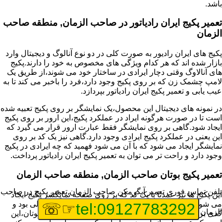
باشد.
تعمیر پکیج ایران رادیاتور در صاحب الزمان, منطقه صاحب
الزمان
پکیج های ایران رادیور به صورت کلی در دو نوع آنالوگ و دیجیتال وارد
بازار شده اند که هر کدام ویژگی های مخصوص به خود را دارند.پکیج
های آنالاوگ وقتی دچار ایرادی در ساختار خود می شوند،از طریق یک
لامپ چشمک زن که بر روی پکیج وجود دارد،فرد را باخبر می کند تا به
عیب یابی و تعمیر پکیج ایران رادیاتور بپردازد.
در نمونه های دیجیتال این محصول،یک نمایشگر بر روی پکیج تعبیه شده
است تا در صورت هرگونه ایراد در عملکرد پکیج،این ارور بر روی پکیج
ایجاد شود.گاهی بر روی نمایشگر فقط عبارت ارور قرار می گیرد که
این یعنی در عملکرد پکیج ایرادی وجود دارد.گاهی نیز یک کد بر روی
نمایشگر ایجاد می شود که با آن می شود فهمید که چه ایرادی در پکیج
وجود دارد و راحت تر می توان به تعمیر پکیج ایران رادیاتور پرداخت.
تعمیر پکیج بوتان صاحب الزمان, منطقه صاحب الزمان
تلفن تماس فوری
تعمیر آبگرمکن صاحب الزمان,تعمیر پکیج در صاحب
این پکیج ها نیز عمدتا با یک کد که بر روی صفحه نمایگشر پکیج ایجاد
می شود،قابل شناسایی هستند و اگر پکیج شما دارای مشکلی بود و
☞☏
tel:09127783292
الزمان
کدی برای شما نمایش داده شد،اولین کار برای تعمیر پکیج بوتان،این