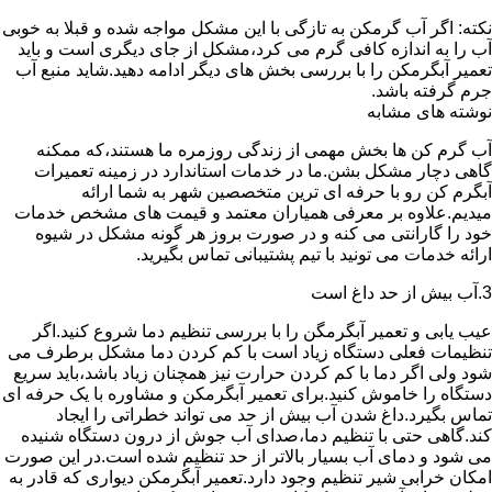
نکته: اگر آب گرمکن به تازگی با این مشکل مواجه شده و قبلا به خوبی
آب را به اندازه کافی گرم می کرد،مشکل از جای دیگری است و باید
تعمیر آبگرمکن را با بررسی بخش های دیگر ادامه دهید.شاید منبع آب
جرم گرفته باشد.
نوشته های مشابه
آب گرم کن ها بخش مهمی از زندگی روزمره ما هستند،که ممکنه
گاهی دچار مشکل بشن.ما در خدمات استاندارد در زمینه تعمیرات
آبگرم کن رو با حرفه ای ترین متخصصین شهر به شما ارائه
میدیم.علاوه بر معرفی همیاران معتمد و قیمت های مشخص خدمات
خود را گارانتی می کنه و در صورت بروز هر گونه مشکل در شیوه
ارائه خدمات می تونید با تیم پشتیبانی تماس بگیرید.
3.آب بیش از حد داغ است
عیب یابی و تعمیر آبگرمگن را با بررسی تنظیم دما شروع کنید.اگر
تنظیمات فعلی دستگاه زیاد است با کم کردن دما مشکل برطرف می
شود ولی اگر دما با کم کردن حرارت نیز همچنان زیاد باشد،باید سریع
دستگاه را خاموش کنید.برای تعمیر آبگرمکن و مشاوره با یک حرفه ای
تماس بگیرد.داغ شدن آب بیش از حد می تواند خطراتی را ایجاد
کند.گاهی حتی با تنظیم دما،صدای آب جوش از درون دستگاه شنیده
می شود و دمای آب بسیار بالاتر از حد تنظیم شده است.در این صورت
امکان خرابی شیر تنظیم وجود دارد.تعمیر آبگرمکن دیواری که قادر به