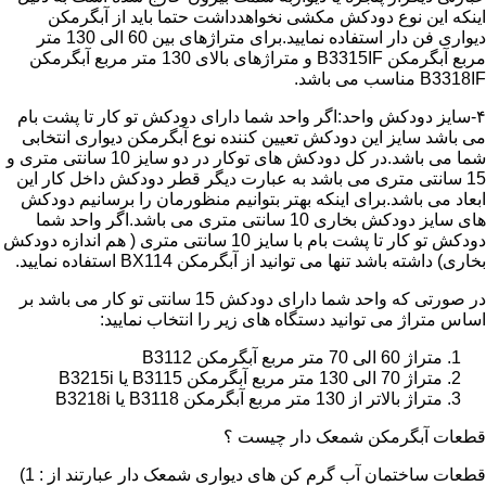
اینکه این نوع دودکش مکشی نخواهدداشت حتما باید از آبگرمکن
دیواری فن دار استفاده نمایید.برای متراژهای بین 60 الی 130 متر
مربع آبگرمکن B3315IF و متراژهای بالای 130 متر مربع آبگرمکن
B3318IF مناسب می باشد.
۴-سایز دودکش واحد:اگر واحد شما دارای دودکش تو کار تا پشت بام
می باشد سایز این دودکش تعیین کننده نوع آبگرمکن دیواری انتخابی
شما می باشد.در کل دودکش های توکار در دو سایز 10 سانتی متری و
15 سانتی متری می باشد به عبارت دیگر قطر دودکش داخل کار این
ابعاد می باشد.برای اینکه بهتر بتوانیم منظورمان را برسانیم دودکش
های سایز دودکش بخاری 10 سانتی متری می باشد.اگر واحد شما
دودکش تو کار تا پشت بام با سایز 10 سانتی متری ( هم اندازه دودکش
بخاری) داشته باشد تنها می توانید از آبگرمکن BX114 استفاده نمایید.
در صورتی که واحد شما دارای دودکش 15 سانتی تو کار می باشد بر
اساس متراژ می توانید دستگاه های زیر را انتخاب نمایید:
متراژ 60 الی 70 متر مربع آبگرمکن B3112
متراژ 70 الی 130 متر مربع آبگرمکن B3115 یا B3215i
متراژ بالاتر از 130 متر مربع آبگرمکن B3118 یا B3218i
قطعات آبگرمکن شمعک دار چیست ؟
قطعات ساختمان آب گرم کن های دیواری شمعک دار عبارتند از : 1)