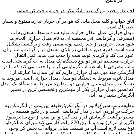
در بالکن،
احتیاط و خطر بزرگ:نصب آبگرمکن در حمام،رخت کن حمام،
اتاق خواب و کلیه محل هایی که هوا در آن جریان ندارد،ممنوع و بسیار
خطرناک است.
مبدل حرارتی عمل انتقال حرارت تولید شده توسط مشعل به آب
(مصرفی و گرمایشی)در محفظه ای به نام مبدل حرارتی انجام می
شود.مبدل حرارتی از چند ردیف لوله مسی رفت و برگشتی تشکیل
شده است که به صورت افقی در بالای مشعل قرار گرفته و آب از آن
عبور می کند و گرمای تولید شده را جذب می نماید.عمل انتقال
حرارت مستقیم در هر دو نوع دستگاه تک مبدل به آب گرمایشی است
و آب مصرفی با واسطه آب گرمایشی گرما را جذب می کند.که ما در
آبگرمکن چند مبل مبدل حرارتی داریم که این مبدل ها عبارتند از :
مبدل ثانویه مربوط به دستگاه دو مبدل،مبدل حرارتی اصلی مربوط به
دستگاه دو مبدل،مبدل حرارتی دو منظوره مربوط به دستگاه تک مبدل
که تعمیر مبدل حرارتی یکی از مهمترین و تخصصی ترین در تعمیر
آبگرمکن بشمار می آید.
وظیفه پمپ سیرکولاتور در آبگرمکن:وظیفه این پمپ در آبگرمکن به
حرکت در آوردن آب در مدار گرمایشی است و در پکیج همیشه در
مسیر برگشت گرمایش قرار می گیرد و این پمپ از نوع سانتریفیوژ
(گریز از مرکز) بوده و با برق 220 ولت کار می کند.مبرای عملکرداین
نوع پمپ لازم است آب در قسمت میانی پروانه آب پخش کن وجود
داشته باشد،عمل خنک کاری و روان کاری یاتاقان های این پمپ فقط با