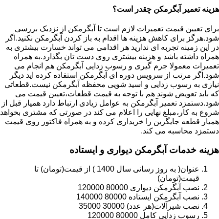
هزینه تعمیر آبگرمکن چقدر است؟
برای تعیین قیمت تعمیرات لازم است تا آبگرمکن از نزدیک بررسی
شود.هرگز برای کاهش هزینه ها اقدام به باز کردن آبگرمکن نکنید.اگر
در این زمینه تجربه ای ندارید هر اقدامی می تواند خسارت بیشتری به
همراه داشته باشد و هزینه بیشتری روی دست تان بگذارد.به همراه
تعمیرات معمولا جرم گیری و رسوب زدایی آبگرمکن هم انجام می
شود.اگر مرتب از سرویس دوره ای آبگرمکن استفاده کرده اید دیگر
نیازی به رسوب زدایی و اسید شویی محفظه آبگرمکن نیست.قطعاتی
که باید تعویض شوند هم با توجه به قیمت قطعات،تعیین قیمت می
شود.دستمزد تعمیر آبگرمکن به عوامل زیادی ارتباط دارد همیار قبل از
شروع به کار،مبلغ نهایی را اعلام می کند در صورتی که مشتری بخواهد
همیار قطعه جایگزین را خریداری کرده و به همراه فاکتور روی قیمت
دستمزد محاسبه می کند.
هزینه خدمات آبگرمکن دیواری و ایستاده
عنوان( به روز رسانی سال 1400 ) از قیمت(تومان) تا
قیمت(تومان)
نصب آبگرمکن دیواری 80000 120000
نصب آبگرمکن ایستاده 80000 140000
نصب شیرآلات(هر عدد) 30000 35000
رسوب زدایی کامل 80000 120000