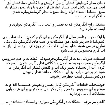
دمای مدار گرمایش فشار آن نیز افزایش و با کاهش دما،فشار نیز
افت می کند.دلایل افت فشار عبارتند از : کم و یا زیاد بودن فشار باد
منبع انبساط،انسداد لوله رابط منبع با مدار گرمایش،پاره شدن
دیافگرام منبع است.
مشکل رایج آبگرمکن که به تعمیر و عیب یابی آبگرمکن دیواری و
ایستاده نیاز دارند
با اینکه در سرتاسر سال از آبگرمکن برای گرم کردن آب استفاده می
کنیم،اما با سردتر شدن هوا،مشکلات و عیب های آبگرمکن یکی یکی
نمایان تر می شوند.شاید به این علت که در روزهای سرد سال،نیاز به
آب گرم محسوس تر می شود.
استفاده طولانی مدت از آبگرمکن،فرسودگی قطعات و عدم سرویس
آبگرمکن موجب به وجود آمدن مشکلاتی نظیر گرم نشدن آب،چکه
کردن آب از دستگاه،تغییر رنگ آب و کاهش فشار آب آبگرمکن می
شود.در برخی موارد نیز این مشکلات مانند تنظیم نبودن
دودکش،ممکن است خطرساز شوند.
خوشبختانه قطعات آبگرمکن قابل تعمیر و تعویض هستند.با اقدام به
موقع برای سرویس و تعمیر آبگرمکن هزینه کمتری برای عیب یابی
مشکلات آن می پردازید.
گاهی نیز برخی مشکلات در آبگرمکن دیواری و ایستاده مشاهده می