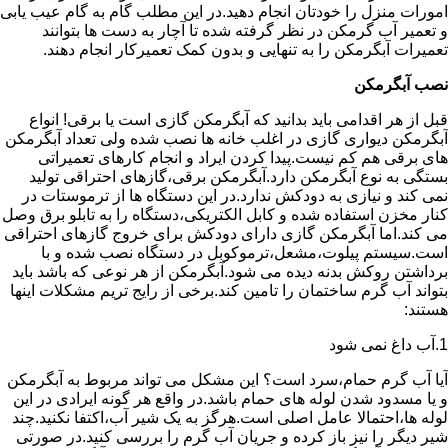
امورات منزل را خودتان انجام دهید.در این مطلب گام به گام عیب یابی
و تعمیر آب گرمکن در نظر گرفته شده تا آچار به دست ها بتوانند
تعمیرات آبگرمکن را به تنهایی و بدون کمک تعمیرکار انجام دهند.
نصب آبگرمکن
قبل از هر اقدامی باید بدانید که آبگرمکن گازی است یا برقی! انواع
آبگرمکن دیواری گازی در اغلب خانه ها نصب شده ولی تعداد آبگرمکن
های برقی هم کم نیست.پیدا کردن ایراد و انجام کارهای تعمیراتی
بستگی به نوع آبگرمکن دارد.آبگرمکن برقی،گازهای احتراقی تولید
نمی کند و نیازی به دودکش ندارد.در این دستگاه ها از ترموستات در
کنار مخزن استفاده شده و کابل الکتریکی،دستگاه را به تابلو برق وصل
می کند.اما آبگرمکن گازی دارای دودکش برای خروج گازهای احتراقی
است.سیستم پیلوت،مشعل،ترموکوبل در دستگاه نصب شده و با
برداشتن روکش بدنه دیده می شود.آبگرمکن از هر نوعی که باشد باید
بتواند آب گرم ساختمان را تامین کند.برخی از رایج تریم مشکلات اینها
هستند:
1.آب داغ نمی شود
آیا آب گرم حمام،سرد است؟ این مشکل می تواند مربوط به آبگرمکن
و یا مسدود شدن لوله های حمام باشد.در واقع هر گونه ایرادی در این
لوله ها،احتمالا عامل اصلی است.هرگز به یک شیر آب،اکتفا نکنید.چند
شیر دیگر را نیز باز کرده و جریان آب گرم را بررسی کنید.در صورتی