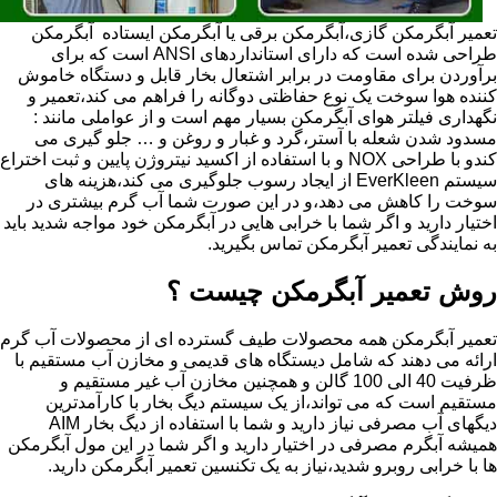
تعمیر آبگرمکن گازی،آبگرمکن برقی یا آبگرمکن ایستاده ​ آبگرمکن
طراحی شده است که دارای استانداردهای ANSI است که برای
برآوردن برای مقاومت در برابر اشتعال بخار قابل و دستگاه خاموش
کننده هوا سوخت یک نوع حفاظتی دوگانه را فراهم می کند،تعمیر و
نگهداری فیلتر هوای آبگرمکن بسیار مهم است و از عواملی مانند :
مسدود شدن شعله با آستر،گرد و غبار و روغن و … جلو گیری می
کندو با طراحی NOX و با استفاده از اکسید نیتروژن پایین و ثبت اختراع
سیستم EverKleen از ایجاد رسوب جلوگیری می کند،هزینه های
سوخت را کاهش می دهد،و در این صورت شما آب گرم بیشتری در
اختیار دارید و اگر شما با خرابی هایی در آبگرمکن خود مواجه شدید باید
به نمایندگی تعمیر آبگرمکن تماس بگیرید.
روش تعمیر آبگرمکن چیست ؟
تعمیر آبگرمکن همه محصولات طیف گسترده ای از محصولات آب گرم
ارائه می دهند که شامل دیستگاه های قدیمی و مخازن آب مستقیم با
ظرفیت 40 الی 100 گالن و همچنین مخازن آب غیر مستقیم و
مستقیم است که می تواند،از یک سیستم دیگ بخار با کارآمدترین
دیگهای آب مصرفی نیاز دارید و شما با استفاده از دیگ بخار AIM
همیشه آبگرم مصرفی در اختیار دارید و اگر شما در این مول آبگرمکن
ها با خرابی روبرو شدید،نیاز به یک تکنسین تعمیر آبگرمکن دارید.