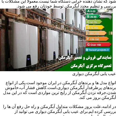
شود که نشان دهنده خرابی دستگاه شما نیست.معمولا این مشکلات با
بررسی و تنظیم مجدد آبگرمکن توسط خودتان رفع می شود.
عیب یابی آبگرمکن دیواری
انواع مدل ها و برندهای آبگرمکن در ایران موجود است.یکی از انواع
برندهای پرطرفدار آبگرمکن دیواری،است.کاهش فشار آب،خاموش
شدن،جرقه نزدن آبگرمکن از رایج ترین مواردی است که در این مدل
آبگرمکن بروز می کند.
در ادامه،علت بروز مشکلات متداول آبگرمکن و راه حل رفع آن ها را
بررسی کرده ایم.برای عیب یابی آبگرمکن دیواری می توانید از