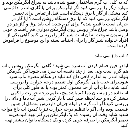
که به کلی آب گرم ساختمان قطع شده باشد به سراغ آبگرمکن بوید و
موارد دیگر را بررسی کنید.اگر آبگرمکن برقی یا گازی،آب را داغ نمی
کند مشکل از گاز یا برق دستگاه است.قبل از تماس برای تعمیر
آبگرمکن،بررسی کنید که آیا برق دستگاه روشن است؟ آیا گاز در
جریان است یا قطع شده؟ برای گرم شدن آب باید برق و گاز هر دو
وصل باشد.چراغ های روشن روی آبگرمکن دیواری هم راهنمای خوبی
از رسیدن سوخت به آن است.شیر گاز را بررسی کنید گاهی یکی از
افراد خانواده شیر گاز را برای احتیاط بسته و این موضوع را فراموش
کرده است.
2.آب داغ نمی ماند
آیا در حین حمام کردن آب سرد می شود؟ گاهی آبگرمکن روشن و آب
هم گرم است ولی بعد از چند دقیقه،آب سرد می شود.اگر آبگرمکن
بتواند آب را به اندازه کافی داغ کند نباید در هنگام مصرف،آب سرد
شود.برای عیب یابی آبگرمکن اول تنظیم درجه حرارت را بررسی
کنید.شاید دمای آب از حد معمول کمتر بوده یا به طور کلی برای
استفاده در زمستان دما کم باشد.پیچ تنظیم درجه حرارت را کمی
بیشتر کرده و چند لحظه صبر کنید.با باز کردن شیر آب دما و داغی را
بررسی کنید.اگر آب گرم در لوله جریان دارد،پس مشکل از همین
قسمت بوده ولی اگر با تنظیم درجه حرارت نیز با کمبود اب داغ مواجه
شدید،شاید وقت آن رسیده که یک آبگرمکن بزرگتر تهیه کنید.هزینه
تعمیر آبگرمکن را صرفه جویی کرده و یک دستگاه با توان بیشتر تهیه
کنید.