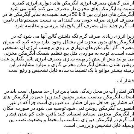
از نظر کاهش مصرف انرژی آبگرمکن های دیواری انرژی کمتری
نسبت به آبگرمکن های مخزن دار مصرف می کنند.گفته می شود
آبگرمکن های دیواری بین 8 تا 50 درصد نسبت به سایر آبگرمکن ها در
مصرف انرژی صرفه جویی می کنند; اما به نسبت سیستم های تامین
آب گرم جدید مثل مصرف گاز پکیج باید بررسی و مقایسه شود.
زیرا انرژی زیادی صرف گرم نگه داشتن گالن آنها می شود که در
آبگرمکن های بدون مخزن این مشکل وجود ندارد.توجه کنید که میزان
مصرف گاز آبگرمکن های دیواری بر روی برچسب انرژی آن مشخص
شده است.با توجه به مواردی مثل پیچ تنظیم شمعک آبگرمکن مخزنی
می توانید بیش از پیش در بهینه سازی مصرف انرژی تاثیر بگذارید.علت
روشن نشدن مشعل آبگرمکن مخزنی گازی و موارد مشابه در این
زمینه بیشتر مواقع با یک تنظیمات ساده قابل تشخیص و رفع است.
فشار آب
اگر فشار آب در محل زندگی شما پایین تر از حد معمول است باید در
انتخاب آبگرمکن مناسب بیشتر تحقیق کنید زیرا حتی در آبگرمکن های
کم فشار نیز حداقل میزان فشار آب ضروری است چرا که در غیر
اینصورت آبگرمکن روشن نمی شود.توصیه می شود در صورت امکان
از آبگرمکن مخزنی ایستاده استفاده کنید.یافتن علت کم شدن فشار
آب گرم در آبگرمکن دیواری متناسب با محیط و وضعیت نصب این
وسیله قابل تشخیص و بررسی است.