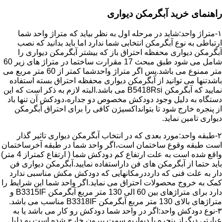
راهنمای خرید آبگرمکن دیواری
۱-متراژ واحد:شاید در مرحله اول به نظر بیاید که متراژ واحد شما
ارتباطی به نوع آبگرمکن انتخابی شما ندارد اما باید بدانید که نصب
آبگرمکن دیواری محفظه احتراق باز که بیشتر آبگرمکن دیواری را
شامل می شود طبق مبحث 17 مقرارت ساختما در متراژ های زیر 60
متر ممنوع می باشد.پس اگر متراژ واحدشما کمتر از 60 متر مربع می
باشدتنها می توانید از آبگرمکن دیواری محفظه احتراق بسته استفاده
نمایید که آبگرمکن B5418Rsi می باشد.البته لازم به ذکر است که این
دستگاه به دلیل وجود دودکش مخصوص دو جداره،دودکش آن تنها باد
از پنجره خارج شود تا بتوانداکسیژن کافی را برای احتراق آبگرمکن
دیواری تامین نماید.
۲-طبقه واحد:مورد بعدی که در انتخاب آبگرمکن دیواری تاثیر گذار
است طبقه وقوع ساختمان است،اگر واحد شما در طبقه آخرساختمان
واقع شده است به علت ارتفاع کم دودکش شما ( ارتفاع کمتراز 4 متر)
باید حتما از آبگرمکن های فن داراستفاده نمایید.آبگرمکن دیواری فن
دار به علت فنی که دارددرمکانهایی که دودکش مکش مناسبی ندارد
کمک به خروج محصولات احتراق می نماید.اگر واحد شما این شرایط را
دارد برای متراژهای بین 60 الی 130 متر مربع آبگرمکن B3315IF و
متراژهای بالای 130 متر مربع آبگرمکن B3318IF مناسب می باشد.
۳-نوع دودکش واحد:اگر در واحد شما دودکش رو کار می باشد یا به
عبارتی دیگراز پنجره یا دیواربه سمت بیرون خارج شده است به دلیل