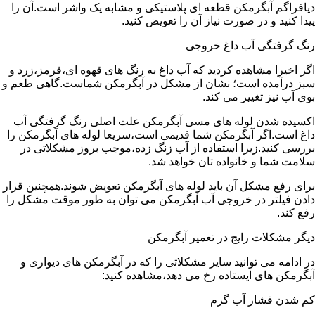
دیافراگم آبگرمکن قطعه ای پلاستیکی و مشابه یک واشر است.آن را
پیدا کنید و در صورت نیاز آن را تعویض کنید.
رنگ گرفتگی آب داغ خروجی
اگر اخیرا مشاهده کردید که آب داغ به رنگ های قهوه ای،قرمز،زرد و
سبز درآمده است؛ نشان از مشکل در آبگرمکن شماست.گاهی طعم و
بوی آب نیز تغییر می کند.
اکسیده شدن لوله های مسی آبگرمکن علت اصلی رنگ گرفتگی آب
داغ است.اگر آبگرمکن شما قدیمی است،سریعا لوله های آبگرمکن را
بررسی کنید.زیرا استفاده از آب زنگ زده،موجب بروز مشکلاتی در
سلامت شما و خانواده تان خواهد شد.
برای رفع مشکل آن باید لوله های آبگرمکن تعویض شوند.همچنین قرار
دادن فیلتر در خروجی آب آبگرمکن می توان به طور موقت مشکل را
رفع کند.
دیگر مشکلات رایج در تعمیر آبگرمکن
در ادامه می توانید سایر مشکلاتی را که در آبگرمکن های دیواری و
آبگرمکن های ایستاده رخ می دهد،مشاهده کنید:
کم شدن فشار آب گرم