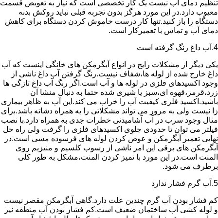
تنظیم دمای آب نیست یک کار تخصصی است که نیاز به تعویض قسمت
معیوب دارد.در این مورد هرگز بدون تجربه قبلی نباید روکش بدنه
دستگاه را باز کنید.تنها کار درست خاموش کردن دستگاه برای کاهش
دمای آب و تماس با تعمیرکار است.
4.آب داغ رنگ گرفته است
یکی دیگر از مشکلات رایج در انواع آبگرمکن های خانگی اینست که آب
داغ خارج شده از لوله ها،شفاف نیست.رنگ گرفتن آب داغ ناشی از
وجود اکسیدهای فلزی در لوله ها و آب است.اگر رنگ آب داغ تازگی ها
زرد،قرمز،قهوه ای،سبز یا شیری شده حتما به دنبال منشا آن
باشید.اکسید فلزی کیفیت آب را خراب می کند.این آب به ظاهر بیماری
زا نیست ولی به مرور می تواند مشکلاتی را به همراه دشاته باشد.برای
مثال وجود سرب در آب آشامیدنی خطرات جدی به همراه دارد.با نصب
فیلتر می توان تا حدودی جلوی اکسیدهای فلزی را گرفت ولی راه حل
نهایی تعمیر آبگرمکن و عوض کردن لوله های فرسوده مسی است.در
آبگرمکن های برقی این امر ناشی از رسوب کلسیم و منیزیم روی
المنت است.در این مورد با تمیز کردن المنت،مشکل به طور کلی
برطرف می شود.
5.آب گرم فشار ندارد
کم فشار بودن آب گرم چندین علت دارد.گاهی آبگرمکن مقصر نیست
و لوله کشی آب ساختمان ضعیف است.کم فشار بودن آب منطقه نیز