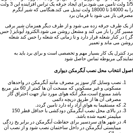
1/5 ولت تامین می شود.برای ایجاد جرقه یک تراس افزاینده این 3 ولت
را به 14000 تا 18000 ولت تبدیل می کند.هنگامی که شیر آبگرم
مصرفی باز می شود با فرمان برد
از یک طرف جرقه زده می شود و از طرف دیگر همزمان شیر برقی
مسیر گاز را باز می کند و مشعل روشن می شود.الکترود آیونایز ( حس
گر ) در کنار شعله قرار دارد و تا زمانی که شعله را حس کند شعله
روشن می ماند و تعمیر
برد کنترل یک کار بسیار مهم و تخصصی است و برای برد باید به
نمایندگی مربوطه تماس حاصل شود
اصول انتخاب محل نصب آبگرمکن دیواری
نصب وسایل گاز سوز پر مصرف مانند آبگرمکن در واحدهای
مسکونی و غیر مسکونی که مسحت آن ها کمتر از 60 متر مربع
باشد ممنوع است،مگر آنکه هوای مورد نیاز جهت احتراق گاز
مصرفی آن ها از طریق دریچه دائمی
که مستقیما به هوای آزاد راه دارد تامین گردد.
در بالای محل نصب آبگرمکن دودکشی با حداقل قطر 150
میلیمتر تعبیه شده باشد.
در شهر های سردسیر برای حفاظت آبگرمکن در برابر یخ زدگی
میبایستی آبگرمکن در داخل ساختمان نصب شود و از نصب آن