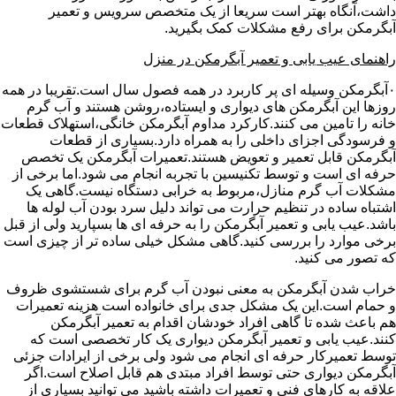
داشت،آنگاه بهتر است سریعا از یک متخصص سرویس و تعمیر
آبگرمکن برای رفع مشکلات کمک بگیرید.
راهنمای عیب یابی و تعمیر آبگرمکن در منزل
۰آبگرمکن وسیله ای پر کاربرد در همه فصول سال است.تقریبا در همه
روزها این آبگرمکن های دیواری و ایستاده،روشن هستند و آب گرم
خانه را تامین می کنند.کارکرد مداوم آبگرمکن خانگی،استهلاک قطعات
و فرسودگی اجزای داخلی را به همراه دارد.بسیاری از قطعات
آبگرمکن قابل تعمیر و تعویض هستند.تعمیرات آبگرمکن یک تخصص
حرفه ای است و توسط تکنیسین با تجربه انجام می شود.اما برخی از
مشکلات آب گرم منازل،مربوط به خرابی دستگاه نیست.گاهی یک
اشتباه ساده در تنظیم حرارت می تواند دلیل سرد بودن آب لوله ها
باشد.عیب یابی و تعمیر آبگرمکن را به حرفه ای ها بسپارید ولی از قبل
برخی موارد را بررسی کنید.گاهی مشکل خیلی ساده تر از چیزی است
که تصور می کنید.
خراب شدن آبگرمکن به معنی نبودن آب گرم برای شستشوی ظروف
و حمام است.این یک مشکل جدی برای خانواده است هزینه تعمیرات
هم باعث شده تا گاهی افراد خودشان اقدام به تعمیر آبگرمکن
کنند.عیب یابی و تعمیر آبگرمکن دیواری یک کار تخصصی است که
توسط تعمیرکار حرفه ای انجام می شود ولی برخی از ایرادات جزئی
آبگرمکن دیواری حتی توسط افراد مبتدی هم قابل اصلاح است.اگر
علاقه به کارهای فنی و تعمیرات داشته باشید می توانید بسیاری از