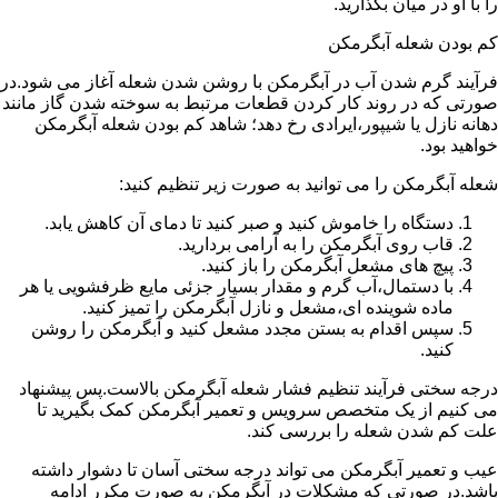
را با او در میان بگذارید.
کم بودن شعله آبگرمکن
فرآیند گرم شدن آب در آبگرمکن با روشن شدن شعله آغاز می شود.در
صورتی که در روند کار کردن قطعات مرتبط به سوخته شدن گاز مانند
دهانه نازل یا شیپور،ایرادی رخ دهد؛ شاهد کم بودن شعله آبگرمکن
خواهید بود.
شعله آبگرمکن را می توانید به صورت زیر تنظیم کنید:
دستگاه را خاموش کنید و صبر کنید تا دمای آن کاهش یابد.
قاب روی آبگرمکن را به آرامی بردارید.
پیچ های مشعل آبگرمکن را باز کنید.
با دستمال،آب گرم و مقدار بسیار جزئی مایع ظرفشویی یا هر
ماده شوینده ای،مشعل و نازل آبگرمکن را تمیز کنید.
سپس اقدام به بستن مجدد مشعل کنید و آبگرمکن را روشن
کنید.
درجه سختی فرآیند تنظیم فشار شعله آبگرمکن بالاست.پس پیشنهاد
می کنیم از یک متخصص سرویس و تعمیر آبگرمکن کمک بگیرید تا
علت کم شدن شعله را بررسی کند.
عیب و تعمیر آبگرمکن می تواند درجه سختی آسان تا دشوار داشته
باشد.در صورتی که مشکلات در آبگرمکن به صورت مکرر ادامه