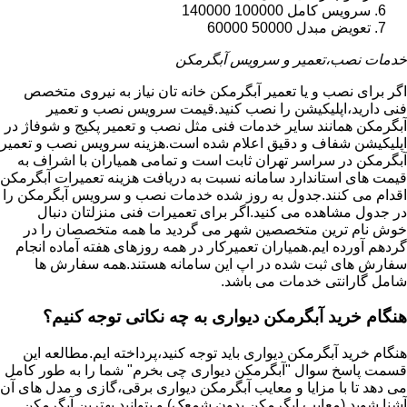
سرویس کامل 100000 140000
تعویض مبدل 50000 60000
خدمات نصب،تعمیر و سرویس آبگرمکن
اگر برای نصب و یا تعمیر آبگرمکن خانه تان نیاز به نیروی متخصص
فنی دارید،اپلیکیشن را نصب کنید.قیمت سرویس نصب و تعمیر
آبگرمکن همانند سایر خدمات فنی مثل نصب و تعمیر پکیج و شوفاژ در
اپلیکیشن شفاف و دقیق اعلام شده است.هزینه سرویس نصب و تعمیر
آبگرمکن در سراسر تهران ثابت است و تمامی همیاران با اشراف به
قیمت های استاندارد سامانه نسبت به دریافت هزینه تعمیرات آبگرمکن
اقدام می کنند.جدول به روز شده خدمات نصب و سرویس آبگرمکن را
در جدول مشاهده می کنید.اگر برای تعمیرات فنی منزلتان دنبال
خوش نام ترین متخصصین شهر می گردید ما همه متخصصان را در
گردهم آورده ایم.همیاران تعمیرکار در همه روزهای هفته آماده انجام
سفارش های ثبت شده در اپ این سامانه هستند.همه سفارش ها
شامل گارانتی خدمات می باشد.
هنگام خرید آبگرمکن دیواری به چه نکاتی توجه کنیم؟
هنگام خرید آبگرمکن دیواری باید توجه کنید،پرداخته ایم.مطالعه این
قسمت پاسخ سوال "آبگرمکن دیواری چی بخرم" شما را به طور کامل
می دهد تا با مزایا و معایب آبگرمکن دیواری برقی،گازی و مدل های آن
آشنا شوید (معایب ابگرمکن بدون شمعک) و بتوانید بهترین آبگرمکن