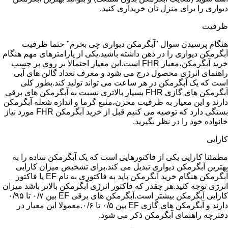
دیواری را برای منزل تان خریداری کنید.
ظرفیت
هنگام پرسیدن سوال "آبگرمکن دیواری چی بخرم" حتما ظرفیت
آبگرمکن دیواری را در ذهن داشته باشید.یکی از پارامترهای مهم هنگام
خرید آبگرمکن،معیار FHR است.این معیار احتمالا بر روی بر چسب
راهنمای انرژی محصول درج می شود و معرف تعداد گالن های آبی
است که یک آبگرمکن در هر ساعت می تواند تولید کند.بطور کلی
آبگرمکن های گازی FHR بسیار بالاتری نسبت به آبگرمکن های برقی
دارند و این معیار به ظرفیت مخزن،منبع گرما و اندازه شعله آبگرمکن
بستگی دارد که توصیه می کنیم قبل از خرید آبگرمکن FHR مورد نیاز
خانواده خود را در نظر بگیرید.
کارایی
مطمئنا کارایی یکی از فاکتورهایی است که یک آبگرمکن ساده را به
بهترین آبگرمکن دیواری تبدیل می کند.برای تشخیص میزان کارایی
آبگرمکن هنگام خرید آبگرمکن باید به فاکتوری به نام EF یا فاکتور
انرژی توجه کنید.هر چقدر که فاکتور انرژی آبگرمکن بالاتر باشد میزان
کارایی آبگرمکن بیشتر است.آبگرمکن های برقی EF بین ۰/۷ تا ۰/۹۵
دارند و آبگرمکن های گازی EF بین ۰/۵ تا ۰/۶.معمولا این معیار در
دفترچه راهنمای آبگرمکن ذکر می شود.