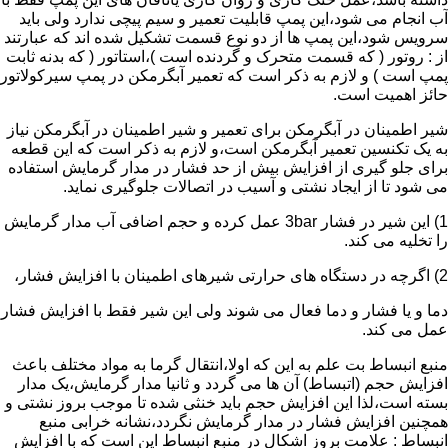
آب انجام می شود،این پمپ قابلیت تعمیر و سیم پیچی ندارد ولی باید
سرویس شود،این پمپ ها از دو نوع قسمت تشکیل شده اند که عبارتند
از : روتور ( که قسمت متحرک و گردنده است )،استاتور ( که بدنه ثابت
پمپ است ) و لازم به ذکر است که تعمیر آبگرمکن در پمپ سیرکولاتور
حائز اهمیت است.
شیر اطمینان در آبگرمکن برای تعمیر و شیر اطمینان در آبگرمکن نیاز
به یک تکنسین تعمیر آبگرمکن است،و لازم به ذکر است که این قطعه
برای جلو گیری از افزایش بیش از حد فشار در مدار گرمایش استفاده
می شود تا از ایجاد نشتی و آسیب در اتصالات جلوگیری نماید.
1) این شیر در فشار 3bar عمل کرده و حجم اضافی آب مدار گرمایش
را تخلیه می کند.
2) اگرچه در دستگاه های حرارتی شیرهای اطمینان با افزایش فشار،
دما و یا فشار و دما فعال می شوند ولی این شیر فقط با افزایش فشار
عمل می کند.
منبع انبساط بت علم به این که اولا،انتقال گرما به مواد مختلف باعث
افزایش حجم (اتبساط) آن ها می گردد و ثانیا مدار گرمایش،یک مدار
بسته است،لذا این افزایش حجم باید خنثی شده تا موجب بروز نشتی و
همچنین افزایش فشار در مدار گرمایش نگردد،نشانه خرابی منبع
انبساط : علامت بروز اشکال در منبع انبساط این است که با افزایش