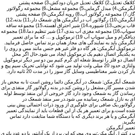
کلاهک تعدیل،2) کلاهک تعدیل جریان دودکش،3) صفحه پشتی
آبگرمکن،4) مبدل گرمایی،5) مجموعه مشعل،6) مجموعه رگولاتور
گاز،7) مجموعه رگولاتور آب،8) رویه آبگرمکن،9) صفحه پشتی
آبگرمکن،10) رگولاتور آب در آبگرمکن های شمعک دار،11) بدنه،12)
قاب برنجی،13) شیپوره،14) شیر احتراق آهسته،15) مجموعه ساقه
سوپاپ،16) مجموعه مغزی آب بندی،17) شیر تنظیم دما،18) مجموعه
دیافگرام و میل سوپاپ آب 19) ترموکوپل و … که ما برای تعمیر
آبگرمکن باید به نمایندگی های مجاز همان برند تماس حاصل فرمایید.
ترموکوپل آبگرمکن: هر گاه دو فلز غیر هم جنس مانند مس و روی را
به یکدیگر اتصال دهیم یک ترموکوپل ایجاد می شود.حال اگر محل
اتصال دو فلز را توسط شعله ای گرم کنیم بین دو سر دیگر ترموکوپل
ولتاژی حدود 20 میلی ولت تولید می شود که توانایی تحریک سیم پیچ و
باز کردن شیر مغناطیسی وسایل گاز سوز را در مدت 20 ثانیه دارد.
شمعک آبگرمکن: شمعک در آبگرمکن دائما روشن است تا به محض باز
شدن مسیر گاز،مشعل را روشن کند.در بدنه رگولاتور گاز منفذی برای
رساندن گاز به شمعک وجود دارد گاز خروجی از این منفذ توسط لوله
ای به نازل شمعک رسانیده می شود.در سر منفذ شمعک در
رگولاتور،یک صافی برای جلوگیری از ورود ذرات احتمالی پیش بینی
شده است.و برای تعمیر هر یک از این قطعات باید از نمایندگی تعمیر
آبگرمکن و یا هر برند دیگری که با دستگاه شما متابقت دارد تماس
بگیرید.
تعمیر آبگرمکن
برد کنترل آبگرمکن:نیروی محرکه این برد از یک آدابتور یا دو عدد باتری