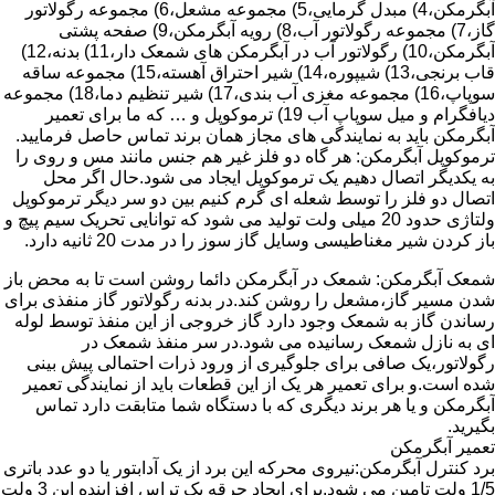
آبگرمکن،4) مبدل گرمایی،5) مجموعه مشعل،6) مجموعه رگولاتور
گاز،7) مجموعه رگولاتور آب،8) رویه آبگرمکن،9) صفحه پشتی
آبگرمکن،10) رگولاتور آب در آبگرمکن های شمعک دار،11) بدنه،12)
قاب برنجی،13) شیپوره،14) شیر احتراق آهسته،15) مجموعه ساقه
سوپاپ،16) مجموعه مغزی آب بندی،17) شیر تنظیم دما،18) مجموعه
دیافگرام و میل سوپاپ آب 19) ترموکوپل و … که ما برای تعمیر
آبگرمکن باید به نمایندگی های مجاز همان برند تماس حاصل فرمایید.
ترموکوپل آبگرمکن: هر گاه دو فلز غیر هم جنس مانند مس و روی را
به یکدیگر اتصال دهیم یک ترموکوپل ایجاد می شود.حال اگر محل
اتصال دو فلز را توسط شعله ای گرم کنیم بین دو سر دیگر ترموکوپل
ولتاژی حدود 20 میلی ولت تولید می شود که توانایی تحریک سیم پیچ و
باز کردن شیر مغناطیسی وسایل گاز سوز را در مدت 20 ثانیه دارد.
شمعک آبگرمکن: شمعک در آبگرمکن دائما روشن است تا به محض باز
شدن مسیر گاز،مشعل را روشن کند.در بدنه رگولاتور گاز منفذی برای
رساندن گاز به شمعک وجود دارد گاز خروجی از این منفذ توسط لوله
ای به نازل شمعک رسانیده می شود.در سر منفذ شمعک در
رگولاتور،یک صافی برای جلوگیری از ورود ذرات احتمالی پیش بینی
شده است.و برای تعمیر هر یک از این قطعات باید از نمایندگی تعمیر
آبگرمکن و یا هر برند دیگری که با دستگاه شما متابقت دارد تماس
بگیرید.
تعمیر آبگرمکن
برد کنترل آبگرمکن:نیروی محرکه این برد از یک آدابتور یا دو عدد باتری
1/5 ولت تامین می شود.برای ایجاد جرقه یک تراس افزاینده این 3 ولت