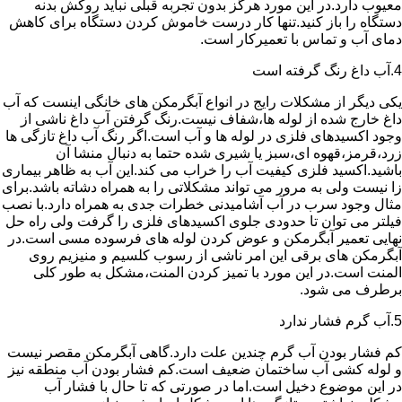
معیوب دارد.در این مورد هرگز بدون تجربه قبلی نباید روکش بدنه
دستگاه را باز کنید.تنها کار درست خاموش کردن دستگاه برای کاهش
دمای آب و تماس با تعمیرکار است.
4.آب داغ رنگ گرفته است
یکی دیگر از مشکلات رایج در انواع آبگرمکن های خانگی اینست که آب
داغ خارج شده از لوله ها،شفاف نیست.رنگ گرفتن آب داغ ناشی از
وجود اکسیدهای فلزی در لوله ها و آب است.اگر رنگ آب داغ تازگی ها
زرد،قرمز،قهوه ای،سبز یا شیری شده حتما به دنبال منشا آن
باشید.اکسید فلزی کیفیت آب را خراب می کند.این آب به ظاهر بیماری
زا نیست ولی به مرور می تواند مشکلاتی را به همراه دشاته باشد.برای
مثال وجود سرب در آب آشامیدنی خطرات جدی به همراه دارد.با نصب
فیلتر می توان تا حدودی جلوی اکسیدهای فلزی را گرفت ولی راه حل
نهایی تعمیر آبگرمکن و عوض کردن لوله های فرسوده مسی است.در
آبگرمکن های برقی این امر ناشی از رسوب کلسیم و منیزیم روی
المنت است.در این مورد با تمیز کردن المنت،مشکل به طور کلی
برطرف می شود.
5.آب گرم فشار ندارد
کم فشار بودن آب گرم چندین علت دارد.گاهی آبگرمکن مقصر نیست
و لوله کشی آب ساختمان ضعیف است.کم فشار بودن آب منطقه نیز
در این موضوع دخیل است.اما در صورتی که تا حال با فشار آب