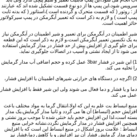
سرویس شود،این پمپ ها از دو نوع قسمت تشکیل شده اند که عبارتند
از : روتور ( که قسمت متحرک و گردنده است )،استاتور ( که بدنه ثابت
پمپ است ) و لازم به ذکر است که تعمیر آبگرمکن در پمپ سیرکولاتور
حائز اهمیت است.
شیر اطمینان در آبگرمکن برای تعمیر و شیر اطمینان در آبگرمکن نیاز
به یک تکنسین تعمیر آبگرمکن است،و لازم به ذکر است که این قطعه
برای جلو گیری از افزایش بیش از حد فشار در مدار گرمایش استفاده
می شود تا از ایجاد نشتی و آسیب در اتصالات جلوگیری نماید.
1) این شیر در فشار 3bar عمل کرده و حجم اضافی آب مدار گرمایش
را تخلیه می کند.
2) اگرچه در دستگاه های حرارتی شیرهای اطمینان با افزایش فشار،
دما و یا فشار و دما فعال می شوند ولی این شیر فقط با افزایش فشار
عمل می کند.
منبع انبساط بت علم به این که اولا،انتقال گرما به مواد مختلف باعث
افزایش حجم (اتبساط) آن ها می گردد و ثانیا مدار گرمایش،یک مدار
بسته است،لذا این افزایش حجم باید خنثی شده تا موجب بروز نشتی و
همچنین افزایش فشار در مدار گرمایش نگردد،نشانه خرابی منبع
انبساط : علامت بروز اشکال در منبع انبساط این است که با افزایش
دمای مدار گرمایش فشار آن نیز افزایش و با کاهش دما،فشار نیز