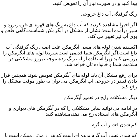
پیدا کنید و در صورت نیاز آن را تعویض کنید.
رنگ گرفتگی آب داغ خروجی
اگر اخیرا مشاهده کردید که آب داغ به رنگ های قهوه ای،قرمز،زرد و
سبز درآمده است؛ نشان از مشکل در آبگرمکن شماست.گاهی طعم و
بوی آب نیز تغییر می کند.
اکسیده شدن لوله های مسی آبگرمکن علت اصلی رنگ گرفتگی آب
داغ است.اگر آبگرمکن شما قدیمی است،سریعا لوله های آبگرمکن را
بررسی کنید.زیرا استفاده از آب زنگ زده،موجب بروز مشکلاتی در
سلامت شما و خانواده تان خواهد شد.
برای رفع مشکل آن باید لوله های آبگرمکن تعویض شوند.همچنین قرار
دادن فیلتر در خروجی آب آبگرمکن می توان به طور موقت مشکل را
رفع کند.
دیگر مشکلات رایج در تعمیر آبگرمکن
در ادامه می توانید سایر مشکلاتی را که در آبگرمکن های دیواری و
آبگرمکن های ایستاده رخ می دهد،مشاهده کنید:
کم شدن فشار آب گرم
کم شدن فشار آب گرم پدیده ای است که هر از مدتی ممکن است با