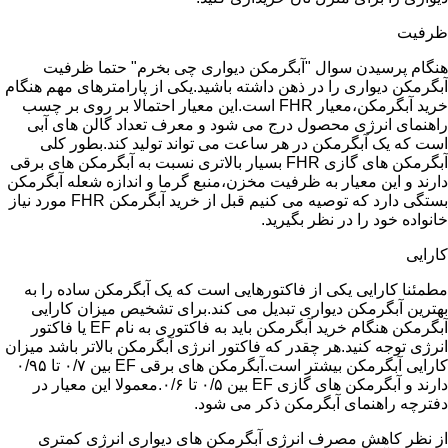
ظرفیت
هنگام پرسیدن سوال "آبگرمکن دیواری چی بخرم" حتما ظرفیت
آبگرمکن دیواری را در ذهن داشته باشید.یکی از پارامترهای مهم هنگام
خرید آبگرمکن،معیار FHR است.این معیار احتمالا بر روی بر چسب
راهنمای انرژی محصول درج می شود و معرف تعداد گالن های آبی
است که یک آبگرمکن در هر ساعت می تواند تولید کند.بطور کلی
آبگرمکن های گازی FHR بسیار بالاتری نسبت به آبگرمکن های برقی
دارند و این معیار به ظرفیت مخزن،منبع گرما و اندازه شعله آبگرمکن
بستگی دارد که توصیه می کنیم قبل از خرید آبگرمکن FHR مورد نیاز
خانواده خود را در نظر بگیرید.
کارایی
مطمئنا کارایی یکی از فاکتورهایی است که یک آبگرمکن ساده را به
بهترین آبگرمکن دیواری تبدیل می کند.برای تشخیص میزان کارایی
آبگرمکن هنگام خرید آبگرمکن باید به فاکتوری به نام EF یا فاکتور
انرژی توجه کنید.هر چقدر که فاکتور انرژی آبگرمکن بالاتر باشد میزان
کارایی آبگرمکن بیشتر است.آبگرمکن های برقی EF بین ۰/۷ تا ۰/۹۵
دارند و آبگرمکن های گازی EF بین ۰/۵ تا ۰/۶.معمولا این معیار در
دفترچه راهنمای آبگرمکن ذکر می شود.
از نظر کاهش مصرف انرژی آبگرمکن های دیواری انرژی کمتری