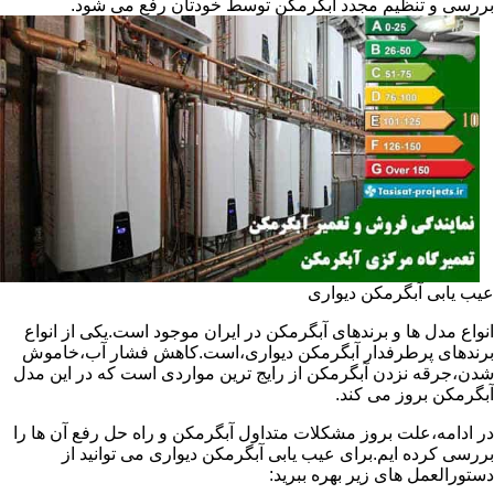
بررسی و تنظیم مجدد آبگرمکن توسط خودتان رفع می شود.
عیب یابی آبگرمکن دیواری
انواع مدل ها و برندهای آبگرمکن در ایران موجود است.یکی از انواع
برندهای پرطرفدار آبگرمکن دیواری،است.کاهش فشار آب،خاموش
شدن،جرقه نزدن آبگرمکن از رایج ترین مواردی است که در این مدل
آبگرمکن بروز می کند.
در ادامه،علت بروز مشکلات متداول آبگرمکن و راه حل رفع آن ها را
بررسی کرده ایم.برای عیب یابی آبگرمکن دیواری می توانید از
دستورالعمل های زیر بهره ببرید: