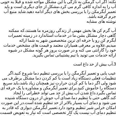
نکته: اگر آب گرمکن به تازگی با این مشکل مواجه شده و قبلا به خوبی
آب را به اندازه کافی گرم می کرد،مشکل از جای دیگری است و باید
تعمیر آبگرمکن را با بررسی بخش های دیگر ادامه دهید.شاید منبع آب
جرم گرفته باشد.
نوشته های مشابه
آب گرم کن ها بخش مهمی از زندگی روزمره ما هستند،که ممکنه
گاهی دچار مشکل بشن.ما در خدمات استاندارد در زمینه تعمیرات
آبگرم کن رو با حرفه ای ترین متخصصین شهر به شما ارائه
میدیم.علاوه بر معرفی همیاران معتمد و قیمت های مشخص خدمات
خود را گارانتی می کنه و در صورت بروز هر گونه مشکل در شیوه
ارائه خدمات می تونید با تیم پشتیبانی تماس بگیرید.
3.آب بیش از حد داغ است
عیب یابی و تعمیر آبگرمگن را با بررسی تنظیم دما شروع کنید.اگر
تنظیمات فعلی دستگاه زیاد است با کم کردن دما مشکل برطرف می
شود ولی اگر دما با کم کردن حرارت نیز همچنان زیاد باشد،باید سریع
دستگاه را خاموش کنید.برای تعمیر آبگرمکن و مشاوره با یک حرفه ای
تماس بگیرد.داغ شدن آب بیش از حد می تواند خطراتی را ایجاد
کند.گاهی حتی با تنظیم دما،صدای آب جوش از درون دستگاه شنیده
می شود و دمای آب بسیار بالاتر از حد تنظیم شده است.در این صورت
امکان خرابی شیر تنظیم وجود دارد.تعمیر آبگرمکن دیواری که قادر به
تنظیم دمای آب نیست یک کار تخصصی است که نیاز به تعویض قسمت