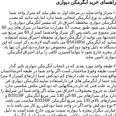
راهنمای خرید آبگرمکن دیواری
۱-متراژ واحد:شاید در مرحله اول به نظر بیاید که متراژ واحد شما
ارتباطی به نوع آبگرمکن انتخابی شما ندارد اما باید بدانید که نصب
آبگرمکن دیواری محفظه احتراق باز که بیشتر آبگرمکن دیواری را
شامل می شود طبق مبحث 17 مقرارت ساختما در متراژ های زیر 60
متر ممنوع می باشد.پس اگر متراژ واحدشما کمتر از 60 متر مربع می
باشدتنها می توانید از آبگرمکن دیواری محفظه احتراق بسته استفاده
نمایید که آبگرمکن B5418Rsi می باشد.البته لازم به ذکر است که این
دستگاه به دلیل وجود دودکش مخصوص دو جداره،دودکش آن تنها باد
از پنجره خارج شود تا بتوانداکسیژن کافی را برای احتراق آبگرمکن
دیواری تامین نماید.
۲-طبقه واحد:مورد بعدی که در انتخاب آبگرمکن دیواری تاثیر گذار
است طبقه وقوع ساختمان است،اگر واحد شما در طبقه آخرساختمان
واقع شده است به علت ارتفاع کم دودکش شما ( ارتفاع کمتراز 4 متر)
باید حتما از آبگرمکن های فن داراستفاده نمایید.آبگرمکن دیواری فن
دار به علت فنی که دارددرمکانهایی که دودکش مکش مناسبی ندارد
کمک به خروج محصولات احتراق می نماید.اگر واحد شما این شرایط را
دارد برای متراژهای بین 60 الی 130 متر مربع آبگرمکن B3315IF و
متراژهای بالای 130 متر مربع آبگرمکن B3318IF مناسب می باشد.
۳-نوع دودکش واحد:اگر در واحد شما دودکش رو کار می باشد یا به
عبارتی دیگراز پنجره یا دیواربه سمت بیرون خارج شده است به دلیل
اینکه این نوع دودکش مکشی نخواهدداشت حتما باید از آبگرمکن