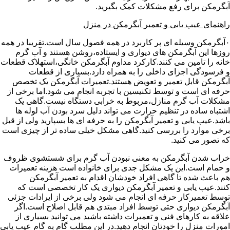
آبگرمکن برای رفع مشکلات کمک بگیرید.
راهنمای عیب یابی و تعمیر آبگرمکن در منزل
۰آبگرمکن وسیله ای پر کاربرد در همه فصول سال است.تقریبا در همه
روزها این آبگرمکن های دیواری و ایستاده،روشن هستند و آب گرم
خانه را تامین می کنند.کارکرد مداوم آبگرمکن خانگی،استهلاک قطعات
و فرسودگی اجزای داخلی را به همراه دارد.بسیاری از قطعات
آبگرمکن قابل تعمیر و تعویض هستند.تعمیرات آبگرمکن یک تخصص
حرفه ای است و توسط تکنیسین با تجربه انجام می شود.اما برخی از
مشکلات آب گرم منازل،مربوط به خرابی دستگاه نیست.گاهی یک
اشتباه ساده در تنظیم حرارت می تواند دلیل سرد بودن آب لوله ها
باشد.عیب یابی و تعمیر آبگرمکن را به حرفه ای ها بسپارید ولی از قبل
برخی موارد را بررسی کنید.گاهی مشکل خیلی ساده تر از چیزی است
که تصور می کنید.
خراب شدن آبگرمکن به معنی نبودن آب گرم برای شستشوی ظروف
و حمام است.این یک مشکل جدی برای خانواده است هزینه تعمیرات
هم باعث شده تا گاهی افراد خودشان اقدام به تعمیر آبگرمکن
کنند.عیب یابی و تعمیر آبگرمکن دیواری یک کار تخصصی است که
توسط تعمیرکار حرفه ای انجام می شود ولی برخی از ایرادات جزئی
آبگرمکن دیواری حتی توسط افراد مبتدی هم قابل اصلاح است.اگر
علاقه به کارهای فنی و تعمیرات داشته باشید می توانید بسیاری از
امورات منزل را خودتان انجام دهید.در این مطلب گام به گام عیب یابی