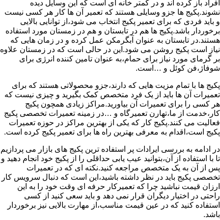
افراد باز کرده اند و در کمتر خانه ای است که این وسایل دیده
نشوند.پکیج ها جزو وسایلی هستند که تعمیر آن ها کار هر کسی نیست
و باید فردی که برای تعمیر پکیج انتخاب می شود،از توانایی بالایی
برخوردار باشد.پکیج ها هم در تابستان و هم در زمستان مورد استفاده
هستند.در تابستان به عنوان آبگرمکن عمل کرده و در زمان هایی که
نیاز است پکیج روشن می شود.این در حالی است که در زمستان علاوه
بر گرمای مورد نیاز برای حمام،به عنوان تامین کننده انرژی برای
شوفاژ،فن کوئل و …است.
پکیج ها با تمام مزیت هایی که دارند،جزو محصولاتی هستند که برای
تعمیرات آن ها باید از یک فرد متخصص کمک بگیرید و چیزی نیست که
هر کسی را برای تعمیرات آن بیاورید.مراکز زیادی همچون پکیج
کار،خدمت از ما،تهارن تعمیرگاه و …در زمینه تعمیرات تخصصی پکیج
فعالیت می کنند.پکیج کار که یکی از بهترین مراکز در حوزه تعمیرات
پکیج است،اقدام به معرفی بهترین راه ها برای تعمیر پکیج کرده است.
در ادامه به بررسی ایرادات پر استفاده ترین پکیج های بازار می پردازیم
تا با استفاده از آن،بتوانید عیب یابی حداقلی را از پکیج خود انجام دهید و
پس از آن به یک متخصص مراجعه کنید.نکته ای که در تعمیرات
تخصصی پکیج باید در نظر داشته باشید،این است که دنبال سرویس کار
ارزان قیمت نباشید چرا که تعمیرکار حرفه ای وقت خود را به این
راحتی در اختیار دیگران قرار نمی دهد و باید سعی کنید از کسی
استفاده کنید که در عین قیمت مناسب،از مهارت بالایی نیز برخوردار
باشد.