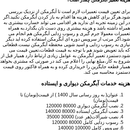
برای تعیین قیمت تعمیرات لازم است تا آبگرمکن از نزدیک بررسی
شود.هرگز برای کاهش هزینه ها اقدام به باز کردن آبگرمکن نکنید.اگر
در این زمینه تجربه ای ندارید هر اقدامی می تواند خسارت بیشتری به
همراه داشته باشد و هزینه بیشتری روی دست تان بگذارد.به همراه
تعمیرات معمولا جرم گیری و رسوب زدایی آبگرمکن هم انجام می
شود.اگر مرتب از سرویس دوره ای آبگرمکن استفاده کرده اید دیگر
نیازی به رسوب زدایی و اسید شویی محفظه آبگرمکن نیست.قطعاتی
که باید تعویض شوند هم با توجه به قیمت قطعات،تعیین قیمت می
شود.دستمزد تعمیر آبگرمکن به عوامل زیادی ارتباط دارد همیار قبل از
شروع به کار،مبلغ نهایی را اعلام می کند در صورتی که مشتری بخواهد
همیار قطعه جایگزین را خریداری کرده و به همراه فاکتور روی قیمت
دستمزد محاسبه می کند.
هزینه خدمات آبگرمکن دیواری و ایستاده
عنوان( به روز رسانی سال 1400 ) از قیمت(تومان) تا
قیمت(تومان)
نصب آبگرمکن دیواری 80000 120000
نصب آبگرمکن ایستاده 80000 140000
نصب شیرآلات(هر عدد) 30000 35000
رسوب زدایی کامل 80000 120000
سرویس کامل 100000 140000