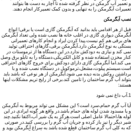
و تعمیر آب گرمکن در نظر گرفته شده تا آچار به دست ها بتوانند
تعمیرات آبگرمکن را به تنهایی و بدون کمک تعمیرکار انجام دهند.
نصب آبگرمکن
قبل از هر اقدامی باید بدانید که آبگرمکن گازی است یا برقی! انواع
آبگرمکن دیواری گازی در اغلب خانه ها نصب شده ولی تعداد آبگرمکن
های برقی هم کم نیست.پیدا کردن ایراد و انجام کارهای تعمیراتی
بستگی به نوع آبگرمکن دارد.آبگرمکن برقی،گازهای احتراقی تولید
نمی کند و نیازی به دودکش ندارد.در این دستگاه ها از ترموستات در
کنار مخزن استفاده شده و کابل الکتریکی،دستگاه را به تابلو برق وصل
می کند.اما آبگرمکن گازی دارای دودکش برای خروج گازهای احتراقی
است.سیستم پیلوت،مشعل،ترموکوبل در دستگاه نصب شده و با
برداشتن روکش بدنه دیده می شود.آبگرمکن از هر نوعی که باشد باید
بتواند آب گرم ساختمان را تامین کند.برخی از رایج تریم مشکلات اینها
هستند:
1.آب داغ نمی شود
آیا آب گرم حمام،سرد است؟ این مشکل می تواند مربوط به آبگرمکن
و یا مسدود شدن لوله های حمام باشد.در واقع هر گونه ایرادی در این
لوله ها،احتمالا عامل اصلی است.هرگز به یک شیر آب،اکتفا نکنید.چند
شیر دیگر را نیز باز کرده و جریان آب گرم را بررسی کنید.در صورتی
که به کلی آب گرم ساختمان قطع شده باشد به سراغ آبگرمکن بوید و