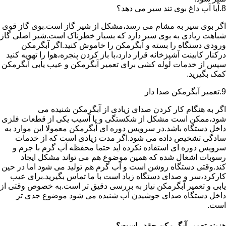
8.آیا آب داغ بوی تند سیر می دهد؟
اگر بوی سیر به مشام می رسد،مشکل از شیر گاز است.بوی گاز قوی
شباهت زیادی به بوی سیر دارد که بسیار خطرناک است.شیر اصلی گاز
ورودی دستگاه را بسته و آبگرمکن را خاموش کنید.اگر آبگرمکن
درکنار کابینت آشپزخانه قرار دارد،با باز کردن پنجره،هوا را تهویه کنید
سپس از خدمات لوله کشی برای تعمیر آبگرمکن و عیب یابی آبگرمکن
کمک بگیرید.
9.تعمیر آبگرمکن صدا دار
اگر به هنگام کار کردن صدای زیادی از آبگرمکن شنیده می
شود،ممکن است مشکل از شکستگی و یا آسیب یکی از قطعات فلزی
داخل دستگاه باشد.در سرویس دوره ای آبگرمکن معمولا این موارد به
سادگی تشخیص داده می شود.اگر مدت زیادی است که از خدمات
سرویس دوره ای استفاده نکرده اید حتما محفظه آب گرم با جرم و
رسوبات اشغال شده که همین موضوع هم می تواند مشکل ایجاد
کند.وقتی دستگاه روشن است و آب گرم هم تولید می شود اما در حین
کارکرد،سر و صدای دستگاه زیاد است با ما تماس بگیرید.برای عیب
یابی و تعمیر آبگرمکن نیاز به بررسی دقیق تر است.به خصوص وقتی از
داخل دستگاه صدای جوشیدن آب شنیده می شود موضوع جدی تر
است.
هزینه تعمیر آبگرمکن چقدر است؟