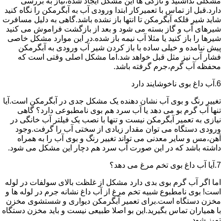
مشکلی نداشتید و تازگی ها این مشکل ایجاد شده،نیاز به بررسی
دارد.قبل از تماس با تعمیرکار ابتدا ورودی آب به آبگرمکن را نگاه کنید
شاید شیر فلکه آبگرمکن تا انتها باز نشده باشد.گاهی به دلیل مسافرت
شیرهای آب و گاز بسته می شود و بعد از بازگشت فراموش می کنید
شیرها را باز کنید یا مثلا آب نیمه باز شده.در این موارد مشکل خاصی
پیش نیامده و خیلی ساده با باز کردن شیر آب ورودی به آبگرمکن
فشار آب نیز مثل قبل خواهد شد.اما مشکل اصلی وقتی است که
محفظه آب گرم،جرم گرفته باشد.
6.آب داغ بوی ناخوشایند دارد
تغییر رنگ و بوی آب نشان دهنده یک مشکل جدی در آبگرمکن است.آیا
تنها آب گرم بو می دهد یا آب سرد هم بوی نامطبوعی دارد؟ گاهی
نیازی به تعمیر آبگرمکن نیست و تنها با نصب یک فیلتر آب خانگی در
ورودی دستگاه می توان مقدار زیادی از سختی آب را گرفت.وجود
آهن،مس و سایر معدنی می تواند تغییر رنگ و بوی آب را به همراه
داشته باشد که در این صورت آب سرد هم دچار این مشکل می شود.
7.آیا آب داغ بوی تخم مرغ می دهد؟
اما اگر آب گرم بوی بدی دارد مشکل از غلظت بالای سولفات در لوله
است! بوی نامطبوع شبیه تخم مرغ از آب داغ نشانه جرم در لوله ها و
مخزن دستگاه است.برای تعمیر آبگرمکن دیواری و شستشوی مخزن
با همیاران تماس بگیرید.این بو اصلا طبیعی نیست و باید مخزن دستگاه
تمیز شود.