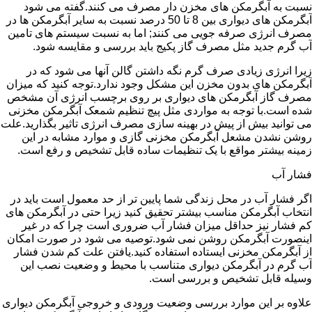
نسبت به آبگرمکن های مخزن دار مصرف می کنند.گفته می شود
آبگرمکن های دیواری بین 8 تا 50 درصد نسبت به سایر آبگرمکن ها در
مصرف انرژی صرفه جویی می کنند; اما به نسبت سیستم های تامین
آب گرم جدید مثل مصرف گاز پکیج باید بررسی و مقایسه شود.
زیرا انرژی زیادی صرف گرم نگه داشتن گالن آنها می شود که در
آبگرمکن های بدون مخزن این مشکل وجود ندارد.توجه کنید که میزان
مصرف گاز آبگرمکن های دیواری بر روی برچسب انرژی آن مشخص
شده است.با توجه به مواردی مثل پیچ تنظیم شمعک آبگرمکن مخزنی
می توانید بیش از پیش در بهینه سازی مصرف انرژی تاثیر بگذارید.علت
روشن نشدن مشعل آبگرمکن مخزنی گازی و موارد مشابه در این
زمینه بیشتر مواقع با یک تنظیمات ساده قابل تشخیص و رفع است.
فشار آب
اگر فشار آب در محل زندگی شما پایین تر از حد معمول است باید در
انتخاب آبگرمکن مناسب بیشتر تحقیق کنید زیرا حتی در آبگرمکن های
کم فشار نیز حداقل میزان فشار آب ضروری است چرا که در غیر
اینصورت آبگرمکن روشن نمی شود.توصیه می شود در صورت امکان
از آبگرمکن مخزنی ایستاده استفاده کنید.یافتن علت کم شدن فشار
آب گرم در آبگرمکن دیواری متناسب با محیط و وضعیت نصب این
وسیله قابل تشخیص و بررسی است.
علاوه بر این موارد بررسی وضعیت ورودی و خروجی آبگرمکن دیواری