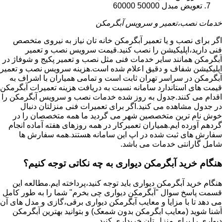
تعویض مبدل 50000 60000
خدمات نصب،تعمیر و سرویس آبگرمکن
اگر برای نصب و یا تعمیر آبگرمکن خانه تان نیاز به نیروی متخصص
فنی دارید،اپلیکیشن را نصب کنید.قیمت سرویس نصب و تعمیر
آبگرمکن همانند سایر خدمات فنی مثل نصب و تعمیر پکیج و شوفاژ در
اپلیکیشن شفاف و دقیق اعلام شده است.هزینه سرویس نصب و تعمیر
آبگرمکن در سراسر تهران ثابت است و تمامی همیاران با اشراف به
قیمت های استاندارد سامانه نسبت به دریافت هزینه تعمیرات آبگرمکن
اقدام می کنند.جدول به روز شده خدمات نصب و سرویس آبگرمکن را
در جدول مشاهده می کنید.اگر برای تعمیرات فنی منزلتان دنبال
خوش نام ترین متخصصین شهر می گردید ما همه متخصصان را در
گردهم آورده ایم.همیاران تعمیرکار در همه روزهای هفته آماده انجام
سفارش های ثبت شده در اپ این سامانه هستند.همه سفارش ها
شامل گارانتی خدمات می باشد.
هنگام خرید آبگرمکن دیواری به چه نکاتی توجه کنیم؟
هنگام خرید آبگرمکن دیواری باید توجه کنید،پرداخته ایم.مطالعه این
قسمت پاسخ سوال "آبگرمکن دیواری چی بخرم" شما را به طور کامل
می دهد تا با مزایا و معایب آبگرمکن دیواری برقی،گازی و مدل های آن
آشنا شوید (معایب ابگرمکن بدون شمعک) و بتوانید بهترین آبگرمکن
دیواری را برای منزل تان خریداری کنید.