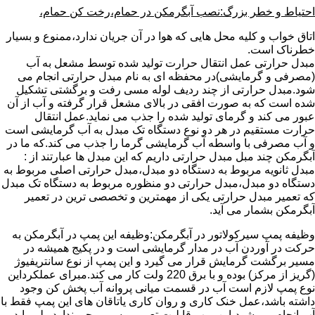
احتیاط و خطر بزرگ:نصب آبگرمکن در حمام،رخت کن حمام،
اتاق خواب و کلیه محل هایی که هوا در آن جریان ندارد،ممنوع و بسیار
خطرناک است.
مبدل حرارتی عمل انتقال حرارت تولید شده توسط مشعل به آب
(مصرفی و گرمایشی)در محفظه ای به نام مبدل حرارتی انجام می
شود.مبدل حرارتی از چند ردیف لوله مسی رفت و برگشتی تشکیل
شده است که به صورت افقی در بالای مشعل قرار گرفته و آب از آن
عبور می کند و گرمای تولید شده را جذب می نماید.عمل انتقال
حرارت مستقیم در هر دو نوع دستگاه تک مبدل به آب گرمایشی است
و آب مصرفی با واسطه آب گرمایشی گرما را جذب می کند.که ما در
آبگرمکن چند مبل مبدل حرارتی داریم که این مبدل ها عبارتند از :
مبدل ثانویه مربوط به دستگاه دو مبدل،مبدل حرارتی اصلی مربوط به
دستگاه دو مبدل،مبدل حرارتی دو منظوره مربوط به دستگاه تک مبدل
که تعمیر مبدل حرارتی یکی از مهمترین و تخصصی ترین در تعمیر
آبگرمکن بشمار می آید.
وظیفه پمپ سیرکولاتور در آبگرمکن:وظیفه این پمپ در آبگرمکن به
حرکت در آوردن آب در مدار گرمایشی است و در پکیج همیشه در
مسیر برگشت گرمایش قرار می گیرد و این پمپ از نوع سانتریفیوژ
(گریز از مرکز) بوده و با برق 220 ولت کار می کند.مبرای عملکرداین
نوع پمپ لازم است آب در قسمت میانی پروانه آب پخش کن وجود
داشته باشد،عمل خنک کاری و روان کاری یاتاقان های این پمپ فقط با
آب انجام می شود،این پمپ قابلیت تعمیر و سیم پیچی ندارد ولی باید