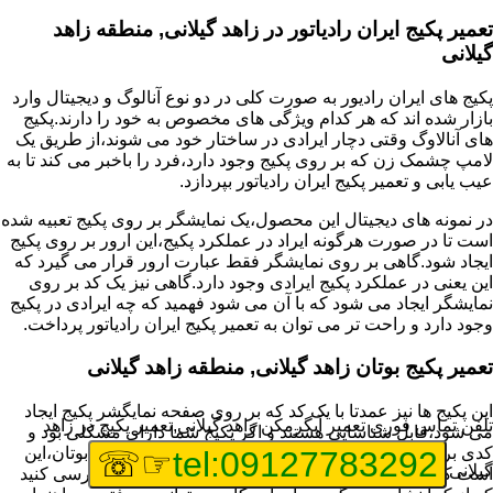
تعمیر پکیج ایران رادیاتور در زاهد گیلانی, منطقه زاهد
گیلانی
پکیج های ایران رادیور به صورت کلی در دو نوع آنالوگ و دیجیتال وارد
بازار شده اند که هر کدام ویژگی های مخصوص به خود را دارند.پکیج
های آنالاوگ وقتی دچار ایرادی در ساختار خود می شوند،از طریق یک
لامپ چشمک زن که بر روی پکیج وجود دارد،فرد را باخبر می کند تا به
عیب یابی و تعمیر پکیج ایران رادیاتور بپردازد.
در نمونه های دیجیتال این محصول،یک نمایشگر بر روی پکیج تعبیه شده
است تا در صورت هرگونه ایراد در عملکرد پکیج،این ارور بر روی پکیج
ایجاد شود.گاهی بر روی نمایشگر فقط عبارت ارور قرار می گیرد که
این یعنی در عملکرد پکیج ایرادی وجود دارد.گاهی نیز یک کد بر روی
نمایشگر ایجاد می شود که با آن می شود فهمید که چه ایرادی در پکیج
وجود دارد و راحت تر می توان به تعمیر پکیج ایران رادیاتور پرداخت.
تعمیر پکیج بوتان زاهد گیلانی, منطقه زاهد گیلانی
این پکیج ها نیز عمدتا با یک کد که بر روی صفحه نمایگشر پکیج ایجاد
تلفن تماس فوری
تعمیر آبگرمکن زاهد گیلانی,تعمیر پکیج در زاهد
می شود،قابل شناسایی هستند و اگر پکیج شما دارای مشکلی بود و
کدی برای شما نمایش داده شد،اولین کار برای تعمیر پکیج بوتان،این
☞☏
tel:09127783292
گیلانی
است که عیب یابی انجام دهید و ایرادی که وجود دارد را بررسی کنید