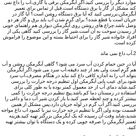
موارد دیگر را بررسی کنید.اگر آبگرمکن برقی یا گازی،آب را داغ نمی
کند مشکل از گاز یا برق دستگاه است.قبل از تماس برای تعمیر
آبگرمکن،بررسی کنید که آیا برق دستگاه روشن است؟ آیا گاز در
جریان است یا قطع شده؟ برای گرم شدن آب باید برق و گاز هر دو
وصل باشد.چراغ های روشن روی آبگرمکن دیواری هم راهنمای خوبی
از رسیدن سوخت به آن است.شیر گاز را بررسی کنید گاهی یکی از
افراد خانواده شیر گاز را برای احتیاط بسته و این موضوع را فراموش
کرده است.
2.آب داغ نمی ماند
آیا در حین حمام کردن آب سرد می شود؟ گاهی آبگرمکن روشن و آب
هم گرم است ولی بعد از چند دقیقه،آب سرد می شود.اگر آبگرمکن
بتواند آب را به اندازه کافی داغ کند نباید در هنگام مصرف،آب سرد
شود.برای عیب یابی آبگرمکن اول تنظیم درجه حرارت را بررسی
کنید.شاید دمای آب از حد معمول کمتر بوده یا به طور کلی برای
استفاده در زمستان دما کم باشد.پیچ تنظیم درجه حرارت را کمی
بیشتر کرده و چند لحظه صبر کنید.با باز کردن شیر آب دما و داغی را
بررسی کنید.اگر آب گرم در لوله جریان دارد،پس مشکل از همین
قسمت بوده ولی اگر با تنظیم درجه حرارت نیز با کمبود اب داغ مواجه
شدید،شاید وقت آن رسیده که یک آبگرمکن بزرگتر تهیه کنید.هزینه
تعمیر آبگرمکن را صرفه جویی کرده و یک دستگاه با توان بیشتر تهیه
کنید.