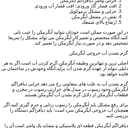
خرابی واشر دیافراگم آبگرمکن
افت فشار گاز ورودی؛ افت فشار آب ورودی
خرابی و مشکل ترموکوپل
نقص در مشعل آبگرمکن
ارتفاع بالای شمعک
در این صورت ممکن است خودتان نتوانید آبگرمکن را عیب یابی
کنید.آنگاه متخصص و تعمیرکار آبگرمکن می تواند مشکل را سریعا
تشخیص دهد و در صورت نیاز آبگرمکن را تعمیر کند.
گرم نشدن آب خروجی آبگرمکن
اصلی ترین و تنهاترین وظیفه آبگرمکن،گرم کردن آب است.اگر به هر
دلیلی نتواند از عهده گرم شدن آب برآید،آنگاه وجودش در ساختمان بی
فایده خواهد بود.
گرم نشدن آب به علت های متفاوتی رخ می دهد.خرابی دیافراگم
آبگرمکن،وجود رسوب در مبدل های حرارتی،رسوب در مخزن و
قطعات آبگرمکن از دلایل گرم نشدن آب آبگرمکن هستند.
برای رفع مشکل باید آبگرمکن را رسوب زدایی و جرم گیری کنید.اگر
همچنان آب خروجی آبگرمکن سرد است؛ باید دیافراگم دستگاه را
بررسی کنید.
دیافراگم آبگرمکن قطعه ای پلاستیکی و مشابه یک واشر است.آن را