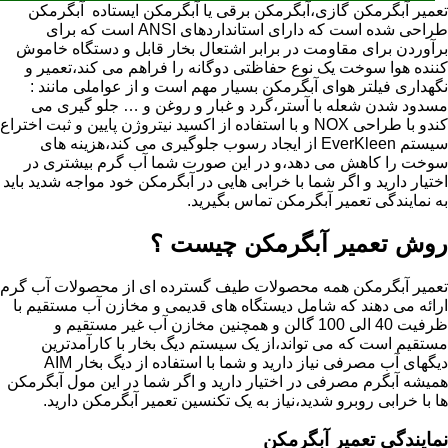
تعمیر آبگرمکن گازی،آبگرمکن برقی یا آبگرمکن ایستاده ​ آبگرمکن
طراحی شده است که دارای استانداردهای ANSI است که برای
برآوردن برای مقاومت در برابر اشتعال بخار قابل و دستگاه خاموش
کننده هوا سوخت یک نوع حفاظتی دوگانه را فراهم می کند،تعمیر و
نگهداری فیلتر هوای آبگرمکن بسیار مهم است و از عواملی مانند :
مسدود شدن شعله با آستر،گرد و غبار و روغن و … جلو گیری می
کندو با طراحی NOX و با استفاده از اکسید نیتروژن پایین و ثبت اختراع
سیستم EverKleen از ایجاد رسوب جلوگیری می کند،هزینه های
سوخت را کاهش می دهد،و در این صورت شما آب گرم بیشتری در
اختیار دارید و اگر شما با خرابی هایی در آبگرمکن خود مواجه شدید باید
به نمایندگی تعمیر آبگرمکن تماس بگیرید.
روش تعمیر آبگرمکن چیست ؟
تعمیر آبگرمکن همه محصولات طیف گسترده ای از محصولات آب گرم
ارائه می دهند که شامل دیستگاه های قدیمی و مخازن آب مستقیم با
ظرفیت 40 الی 100 گالن و همچنین مخازن آب غیر مستقیم و
مستقیم است که می تواند،از یک سیستم دیگ بخار با کارآمدترین
دیگهای آب مصرفی نیاز دارید و شما با استفاده از دیگ بخار AIM
همیشه آبگرم مصرفی در اختیار دارید و اگر شما در این مول آبگرمکن
ها با خرابی روبرو شدید،نیاز به یک تکنسین تعمیر آبگرمکن دارید.
نمایندگی تعمیر آبگرمکن