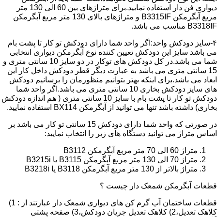
دیواری فن دار استفاده نمایید.برای متراژهای بین 60 الی 130 متر
مربع آبگرمکن B3315IF و متراژهای بالای 130 متر مربع آبگرمکن
B3318IF مناسب می باشد.
۴-سایز دودکش واحد:اگر واحد شما دارای دودکش تو کار تا پشت بام
می باشد سایز این دودکش تعیین کننده نوع آبگرمکن دیواری انتخابی
شما می باشد.در کل دودکش های توکار در دو سایز 10 سانتی متری و
15 سانتی متری می باشد به عبارت دیگر قطر دودکش داخل کار این
ابعاد می باشد.برای اینکه بهتر بتوانیم منظورمان را برسانیم دودکش
های سایز دودکش بخاری 10 سانتی متری می باشد.اگر واحد شما
دودکش تو کار تا پشت بام با سایز 10 سانتی متری ( هم اندازه دودکش
بخاری) داشته باشد تنها می توانید از آبگرمکن BX114 استفاده نمایید.
در صورتی که واحد شما دارای دودکش 15 سانتی تو کار می باشد بر
اساس متراژ می توانید دستگاه های زیر را انتخاب نمایید:
متراژ 60 الی 70 متر مربع آبگرمکن B3112
متراژ 70 الی 130 متر مربع آبگرمکن B3115 یا B3215i
متراژ بالاتر از 130 متر مربع آبگرمکن B3118 یا B3218i
قطعات آبگرمکن شمعک دار چیست ؟
قطعات ساختمان آب گرم کن های دیواری شمعک دار عبارتند از : 1)
کلاهک تعدیل،2) کلاهک تعدیل جریان دودکش،3) صفحه پشتی