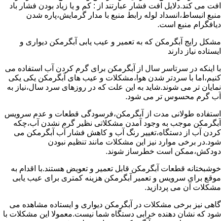
افت می کند.دلایل افت فشار عبارتند از : کم و یا زیاد بودن فشار باد
منبع انبساط،انسداد لوله رابط منبع با مدار گرمایش،پاره شدن
دیافگرام منبع است.
مشکل رایج آبگرمکن که به تعمیر و عیب یابی آبگرمکن دیواری و
ایستاده نیاز دارند
با اینکه در سرتاسر سال از آبگرمکن برای گرم کردن آب استفاده می
کنیم،اما با سردتر شدن هوا،مشکلات و عیب های آبگرمکن یکی یکی
نمایان تر می شوند.شاید به این علت که در روزهای سرد سال،نیاز به
آب گرم محسوس تر می شود.
استفاده طولانی مدت از آبگرمکن،فرسودگی قطعات و عدم سرویس
آبگرمکن موجب به وجود آمدن مشکلاتی نظیر گرم نشدن آب،چکه
کردن آب از دستگاه،تغییر رنگ آب و کاهش فشار آب آبگرمکن می
شود.در برخی موارد نیز این مشکلات مانند تنظیم نبودن
دودکش،ممکن است خطرساز شوند.
خوشبختانه قطعات آبگرمکن قابل تعمیر و تعویض هستند.با اقدام به
موقع برای سرویس و تعمیر آبگرمکن هزینه کمتری برای عیب یابی
مشکلات آن می پردازید.
گاهی نیز برخی مشکلات در آبگرمکن دیواری و ایستاده مشاهده می
شود که نشان دهنده خرابی دستگاه شما نیست.معمولا این مشکلات با