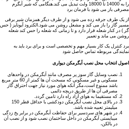
را به 14000 تا 18000 ولت تبدیل می کند.هنگامی که شیر آبگرم
مصرفی باز می شود با فرمان برد
از یک طرف جرقه زده می شود و از طرف دیگر همزمان شیر برقی
مسیر گاز را باز می کند و مشعل روشن می شود.الکترود آیونایز ( حس
گر ) در کنار شعله قرار دارد و تا زمانی که شعله را حس کند شعله
روشن می ماند و تعمیر
برد کنترل یک کار بسیار مهم و تخصصی است و برای برد باید به
نمایندگی مربوطه تماس حاصل شود
اصول انتخاب محل نصب آبگرمکن دیواری
نصب وسایل گاز سوز پر مصرف مانند آبگرمکن در واحدهای
مسکونی و غیر مسکونی که مسحت آن ها کمتر از 60 متر مربع
باشد ممنوع است،مگر آنکه هوای مورد نیاز جهت احتراق گاز
مصرفی آن ها از طریق دریچه دائمی
که مستقیما به هوای آزاد راه دارد تامین گردد.
در بالای محل نصب آبگرمکن دودکشی با حداقل قطر 150
میلیمتر تعبیه شده باشد.
در شهر های سردسیر برای حفاظت آبگرمکن در برابر یخ زدگی
میبایستی آبگرمکن در داخل ساختمان نصب شود و از نصب آن
در بالکن،