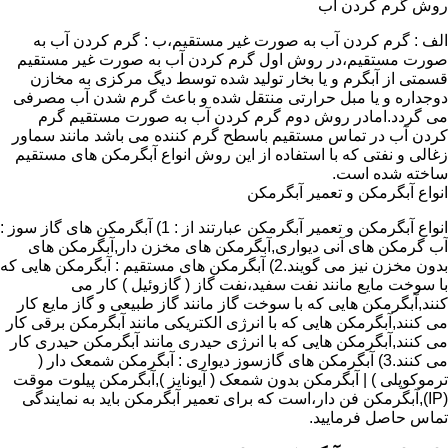
روش گرم کردن آب
الف : گرم کردن آب به صورت غیر مستقیم،ب : گرم کردن آب به
صورت مستقیم،در روش اول گرم کردن آب به صورت غیر مستقیم
قسمتی از آبگرم و یا بخار تولید شده توسط دیگ مرکزی به مخازن
دوجداره و یا مبل حرارتی منتقل شده و باعث گرم شدن آب مصرفی
می گردد.امادر روش دوم گرم کردن آب به صورت مستقیم گرم
کردن آب در تماس مستقیم باسطح گرم کننده می باشد مانند سماور
زغالی و نفتی که با استفاده از این روش انواع آبگرمکن های مستقیم
ساخته شده است.
انواع آبگرمکن و تعمیر آبگرمکن
انواع آبگرمکن و تعمیر آبگرمکن عبارتند از : 1) آبگرمکن های گاز سوز :
آب گرمکن های آنی دیواری,آبگرمکن های مخزن دار,آبگرمکن های
بدون مخزن نیز می گویند.2) آبگرمکن های مستقیم : آبگرمکن هایی که
با سوخت مایع مانند نفت سفید،نفت گاز ( گازوئیل ) کار می
کنند,آبگرمکن هایی که با سوخت گاز مانند گاز طبیعی و گاز مایع کار
می کنند,آبگرمکن هایی که با انرژی الکتریکی مانند آبگرمکن برقی کار
می کنند,آبگرمکن هایی که با انرژی حیدری مانند آبگرمکن حیدری کار
می کنند.3) آبگرمکن های گازسوز دیواری : آبگرمکن شمعک دار (
ترموکوپلی ) | آبگرمکن بدون شمعک ( آیونایز ),آبگرمکن پیلوت موقت
(IP),آبگرمکن فن دار،است که برای تعمیر آبگرمکن باید به نمایندگی
تماس حاصل فرمایید.