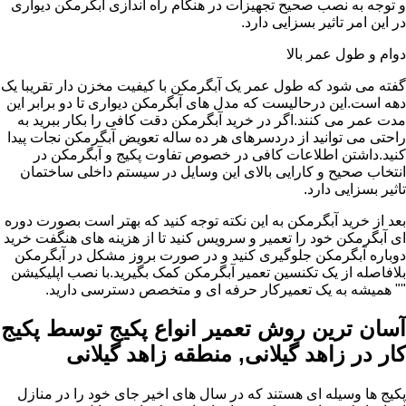
و توجه به نصب صحیح تجهیزات در هنگام راه اندازی آبگرمکن دیواری
در این امر تاثیر بسزایی دارد.
دوام و طول عمر بالا
گفته می شود که طول عمر یک آبگرمکن با کیفیت مخزن دار تقریبا یک
دهه است.این درحالیست که مدل های آبگرمکن دیواری تا دو برابر این
مدت عمر می کنند.اگر در خرید آبگرمکن دقت کافی را بکار ببرید به
راحتی می توانید از دردسرهای هر ده ساله تعویض آبگرمکن نجات پیدا
کنید.داشتن اطلاعات کافی در خصوص تفاوت پکیج و آبگرمکن در
انتخاب صحیح و کارایی بالای این وسایل در سیستم داخلی ساختمان
تاثیر بسزایی دارد.
بعد از خرید آبگرمکن به این نکته توجه کنید که بهتر است بصورت دوره
ای آبگرمکن خود را تعمیر و سرویس کنید تا از هزینه های هنگفت خرید
دوباره آبگرمکن جلوگیری کنید و در صورت بروز مشکل در آبگرمکن
بلافاصله از یک تکنسین تعمیر آبگرمکن کمک بگیرید.با نصب اپلیکیشن
"" همیشه به یک تعمیرکار حرفه ای و متخصص دسترسی دارید.
آسان ترین روش تعمیر انواع پکیج توسط پکیج
کار در زاهد گیلانی, منطقه زاهد گیلانی
پکیج ها وسیله ای هستند که در سال های اخیر جای خود را در منازل