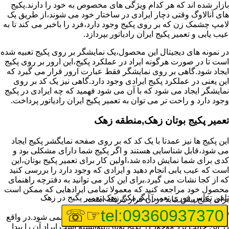
بازار شده اند که هر کدام ویژگی های مخصوص به خود را دارند.پکیج
های آنالاوگ وقتی دچار ایرادی در ساختار خود می شوند،از طریق یک
لامپ چشمک زن که بر روی پکیج وجود دارد،فرد را باخبر می کند تا به
عیب یابی و تعمیر پکیج ایران رادیاتور بپردازد.
در نمونه های دیجیتال این محصول،یک نمایشگر بر روی پکیج تعبیه شده
است تا در صورت هرگونه ایراد در عملکرد پکیج،این ارور بر روی پکیج
ایجاد شود.گاهی بر روی نمایشگر فقط عبارت ارور قرار می گیرد که
این یعنی در عملکرد پکیج ایرادی وجود دارد.گاهی نیز یک کد بر روی
نمایشگر ایجاد می شود که با آن می شود فهمید که چه ایرادی در پکیج
وجود دارد و راحت تر می توان به تعمیر پکیج ایران رادیاتور پرداخت.
تعمیر پکیج بوتان زهک,منطقه زهک
این پکیج ها نیز عمدتا با یک کد که بر روی صفحه نمایگشر پکیج ایجاد
می شود،قابل شناسایی هستند و اگر پکیج شما دارای مشکلی بود و
کدی برای شما نمایش داده شد،اولین کار برای تعمیر پکیج بوتان،این
است که عیب یابی انجام دهید و ایرادی که وجود دارد را بررسی کنید
که از کجا نشات می گیرد.برای این کار می توانید به دفترچه راهنمای
محصول خود مراجعه کنید که معمولا تمامی ایرادهایی که ممکن است
تلفن تماس فوری
تعمیر آبگرمکن زهک,تعمیر پکیج در زهک
برای پکیج پیش بیاید در آن قرار گرفته است.
☞☏
tel:09360937370
گاهی نیز هنگام خرابی پکیج،هیچ اروری نمایش داده نمی شود.در واقع
در این حالت برد موجود در پکیج بوتان،نتوانسته است ایراد آن را پیدا