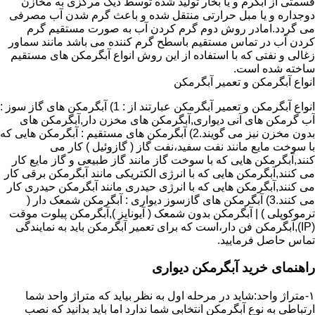
قسمتی از آبگرم و یا بخار تولید شده توسط دیگ مرکزی به مخازن
دوجداره و یا مبل حرارتی منتقل شده و باعث گرم شدن آب مصرفی
می گردد.امادر روش دوم گرم کردن آب به صورت مستقیم گرم
کردن آب در تماس مستقیم باسطح گرم کننده می باشد مانند سماور
زغالی و نفتی که با استفاده از این روش انواع آبگرمکن های مستقیم
ساخته شده است.
انواع آبگرمکن و تعمیر آبگرمکن
انواع آبگرمکن و تعمیر آبگرمکن عبارتند از : 1) آبگرمکن های گاز سوز :
آب گرمکن های آنی دیواری,آبگرمکن های مخزن دار,آبگرمکن های
بدون مخزن نیز می گویند.2) آبگرمکن های مستقیم : آبگرمکن هایی که
با سوخت مایع مانند نفت سفید،نفت گاز ( گازوئیل ) کار می
کنند,آبگرمکن هایی که با سوخت گاز مانند گاز طبیعی و گاز مایع کار
می کنند,آبگرمکن هایی که با انرژی الکتریکی مانند آبگرمکن برقی کار
می کنند,آبگرمکن هایی که با انرژی حیدری مانند آبگرمکن حیدری کار
می کنند.3) آبگرمکن های گازسوز دیواری : آبگرمکن شمعک دار (
ترموکوپلی ) | آبگرمکن بدون شمعک ( آیونایز ),آبگرمکن پیلوت موقت
(IP),آبگرمکن فن دار،است که برای تعمیر آبگرمکن باید به نمایندگی
تماس حاصل فرمایید.
راهنمای خرید آبگرمکن دیواری
۱-متراژ واحد:شاید در مرحله اول به نظر بیاید که متراژ واحد شما
ارتباطی به نوع آبگرمکن انتخابی شما ندارد اما باید بدانید که نصب