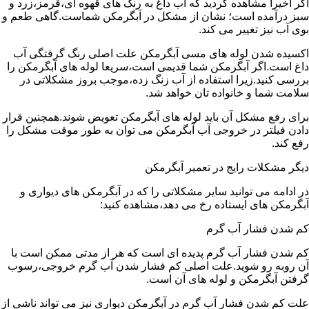
اگر اخیرا مشاهده کردید که آب داغ به رنگ های قهوه ای،قرمز،زرد و
سبز درآمده است؛ نشان از مشکل در آبگرمکن شماست.گاهی طعم و
بوی آب نیز تغییر می کند.
اکسیده شدن لوله های مسی آبگرمکن علت اصلی رنگ گرفتگی آب
داغ است.اگر آبگرمکن شما قدیمی است،سریعا لوله های آبگرمکن را
بررسی کنید.زیرا استفاده از آب زنگ زده،موجب بروز مشکلاتی در
سلامت شما و خانواده تان خواهد شد.
برای رفع مشکل آن باید لوله های آبگرمکن تعویض شوند.همچنین قرار
دادن فیلتر در خروجی آب آبگرمکن می توان به طور موقت مشکل را
رفع کند.
دیگر مشکلات رایج در تعمیر آبگرمکن
در ادامه می توانید سایر مشکلاتی را که در آبگرمکن های دیواری و
آبگرمکن های ایستاده رخ می دهد،مشاهده کنید:
کم شدن فشار آب گرم
کم شدن فشار آب گرم پدیده ای است که هر از مدتی ممکن است با
آن روبه رو شوید.علت اصلی کم فشار شدن آب گرم خروجی،رسوب
گرفتن آبگرمکن و لوله های آن است.
علت کم شدن فشار آب گرم در آبگرمکن دیواری نیز می تواند ناشی از