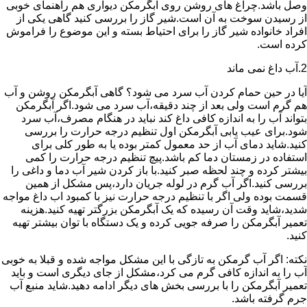
وصل باشد.چراغ های روشن روی آبگرمکن دیواری هم راهنمای خوبی
از رسیدن سوخت به آن است.شیر گاز را بررسی کنید گاهی یکی از
افراد خانواده شیر گاز را برای احتیاط بسته و این موضوع را فراموش
کرده است.
2.آب داغ نمی ماند
آیا در حین حمام کردن آب سرد می شود؟ گاهی آبگرمکن روشن و آب
هم گرم است ولی بعد از چند دقیقه،آب سرد می شود.اگر آبگرمکن
بتواند آب را به اندازه کافی داغ کند نباید در هنگام مصرف،آب سرد
شود.برای عیب یابی آبگرمکن اول تنظیم درجه حرارت را بررسی
کنید.شاید دمای آب از حد معمول کمتر بوده یا به طور کلی برای
استفاده در زمستان دما کم باشد.پیچ تنظیم درجه حرارت را کمی
بیشتر کرده و چند لحظه صبر کنید.با باز کردن شیر آب دما و داغی را
بررسی کنید.اگر آب گرم در لوله جریان دارد،پس مشکل از همین
قسمت بوده ولی اگر با تنظیم درجه حرارت نیز با کمبود اب داغ مواجه
شدید،شاید وقت آن رسیده که یک آبگرمکن بزرگتر تهیه کنید.هزینه
تعمیر آبگرمکن را صرفه جویی کرده و یک دستگاه با توان بیشتر تهیه
کنید.
نکته: اگر آب گرمکن به تازگی با این مشکل مواجه شده و قبلا به خوبی
آب را به اندازه کافی گرم می کرد،مشکل از جای دیگری است و باید
تعمیر آبگرمکن را با بررسی بخش های دیگر ادامه دهید.شاید منبع آب
جرم گرفته باشد.