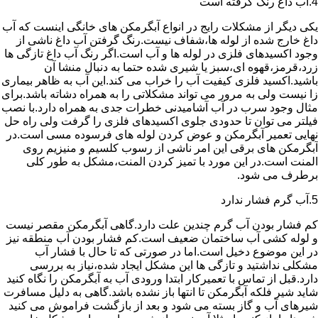
4.آب داغ رنگ گرفته است
یکی دیگر از مشکلات رایج در انواع آبگرمکن های خانگی اینست که آب
داغ خارج شده از لوله ها،شفاف نیست.رنگ گرفتن آب داغ ناشی از
وجود اکسیدهای فلزی در لوله ها و آب است.اگر رنگ آب داغ تازگی ها
زرد،قرمز،قهوه ای،سبز یا شیری شده حتما به دنبال منشا آن
باشید.اکسید فلزی کیفیت آب را خراب می کند.این آب به ظاهر بیماری
زا نیست ولی به مرور می تواند مشکلاتی را به همراه دشاته باشد.برای
مثال وجود سرب در آب آشامیدنی خطرات جدی به همراه دارد.با نصب
فیلتر می توان تا حدودی جلوی اکسیدهای فلزی را گرفت ولی راه حل
نهایی تعمیر آبگرمکن و عوض کردن لوله های فرسوده مسی است.در
آبگرمکن های برقی این امر ناشی از رسوب کلسیم و منیزیم روی
المنت است.در این مورد با تمیز کردن المنت،مشکل به طور کلی
برطرف می شود.
5.آب گرم فشار ندارد
کم فشار بودن آب گرم چندین علت دارد.گاهی آبگرمکن مقصر نیست
و لوله کشی آب ساختمان ضعیف است.کم فشار بودن آب منطقه نیز
در این موضوع دخیل است.اما در صورتی که تا حال با فشار آب
مشکلی نداشتید و تازگی ها این مشکل ایجاد شده،نیاز به بررسی
دارد.قبل از تماس با تعمیرکار ابتدا ورودی آب به آبگرمکن را نگاه کنید
شاید شیر فلکه آبگرمکن تا انتها باز نشده باشد.گاهی به دلیل مسافرت
شیرهای آب و گاز بسته می شود و بعد از بازگشت فراموش می کنید