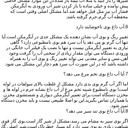
شیرها را باز کنید یا مثلا آب نیمه باز شده.در این موارد مشکل خاصی
پیش نیامده و خیلی ساده با باز کردن شیر آب ورودی به آبگرمکن
فشار آب نیز مثل قبل خواهد شد.اما مشکل اصلی وقتی است که
محفظه آب گرم،جرم گرفته باشد.
6.آب داغ بوی ناخوشایند دارد
تغییر رنگ و بوی آب نشان دهنده یک مشکل جدی در آبگرمکن است.آیا
تنها آب گرم بو می دهد یا آب سرد هم بوی نامطبوعی دارد؟ گاهی
نیازی به تعمیر آبگرمکن نیست و تنها با نصب یک فیلتر آب خانگی در
ورودی دستگاه می توان مقدار زیادی از سختی آب را گرفت.وجود
آهن،مس و سایر معدنی می تواند تغییر رنگ و بوی آب را به همراه
داشته باشد که در این صورت آب سرد هم دچار این مشکل می شود.
7.آیا آب داغ بوی تخم مرغ می دهد؟
اما اگر آب گرم بوی بدی دارد مشکل از غلظت بالای سولفات در لوله
است! بوی نامطبوع شبیه تخم مرغ از آب داغ نشانه جرم در لوله ها و
مخزن دستگاه است.برای تعمیر آبگرمکن دیواری و شستشوی مخزن
با همیاران تماس بگیرید.این بو اصلا طبیعی نیست و باید مخزن دستگاه
تمیز شود.
8.آیا آب داغ بوی تند سیر می دهد؟
اگر بوی سیر به مشام می رسد،مشکل از شیر گاز است.بوی گاز قوی
شباهت زیادی به بوی سیر دارد که بسیار خطرناک است.شیر اصلی گاز