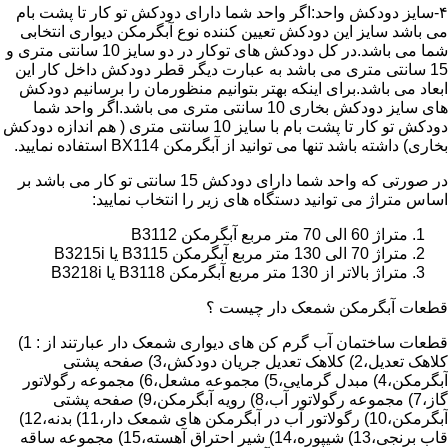
۴-سایز دودکش واحد:اگر واحد شما دارای دودکش تو کار تا پشت بام
می باشد سایز این دودکش تعیین کننده نوع آبگرمکن دیواری انتخابی
شما می باشد.در کل دودکش های توکار در دو سایز 10 سانتی متری و
15 سانتی متری می باشد به عبارت دیگر قطر دودکش داخل کار این
ابعاد می باشد.برای اینکه بهتر بتوانیم منظورمان را برسانیم دودکش
های سایز دودکش بخاری 10 سانتی متری می باشد.اگر واحد شما
دودکش تو کار تا پشت بام با سایز 10 سانتی متری ( هم اندازه دودکش
بخاری) داشته باشد تنها می توانید از آبگرمکن BX114 استفاده نمایید.
در صورتی که واحد شما دارای دودکش 15 سانتی تو کار می باشد بر
اساس متراژ می توانید دستگاه های زیر را انتخاب نمایید:
متراژ 60 الی 70 متر مربع آبگرمکن B3112
متراژ 70 الی 130 متر مربع آبگرمکن B3115 یا B3215i
متراژ بالاتر از 130 متر مربع آبگرمکن B3118 یا B3218i
قطعات آبگرمکن شمعک دار چیست ؟
قطعات ساختمان آب گرم کن های دیواری شمعک دار عبارتند از : 1)
کلاهک تعدیل،2) کلاهک تعدیل جریان دودکش،3) صفحه پشتی
آبگرمکن،4) مبدل گرمایی،5) مجموعه مشعل،6) مجموعه رگولاتور
گاز،7) مجموعه رگولاتور آب،8) رویه آبگرمکن،9) صفحه پشتی
آبگرمکن،10) رگولاتور آب در آبگرمکن های شمعک دار،11) بدنه،12)
قاب برنجی،13) شیپوره،14) شیر احتراق آهسته،15) مجموعه ساقه