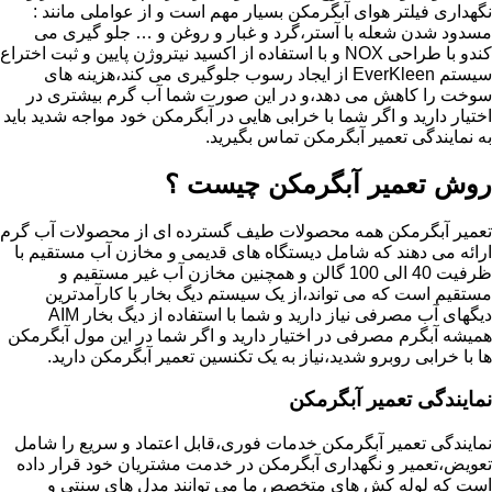
نگهداری فیلتر هوای آبگرمکن بسیار مهم است و از عواملی مانند :
مسدود شدن شعله با آستر،گرد و غبار و روغن و … جلو گیری می
کندو با طراحی NOX و با استفاده از اکسید نیتروژن پایین و ثبت اختراع
سیستم EverKleen از ایجاد رسوب جلوگیری می کند،هزینه های
سوخت را کاهش می دهد،و در این صورت شما آب گرم بیشتری در
اختیار دارید و اگر شما با خرابی هایی در آبگرمکن خود مواجه شدید باید
به نمایندگی تعمیر آبگرمکن تماس بگیرید.
روش تعمیر آبگرمکن چیست ؟
تعمیر آبگرمکن همه محصولات طیف گسترده ای از محصولات آب گرم
ارائه می دهند که شامل دیستگاه های قدیمی و مخازن آب مستقیم با
ظرفیت 40 الی 100 گالن و همچنین مخازن آب غیر مستقیم و
مستقیم است که می تواند،از یک سیستم دیگ بخار با کارآمدترین
دیگهای آب مصرفی نیاز دارید و شما با استفاده از دیگ بخار AIM
همیشه آبگرم مصرفی در اختیار دارید و اگر شما در این مول آبگرمکن
ها با خرابی روبرو شدید،نیاز به یک تکنسین تعمیر آبگرمکن دارید.
نمایندگی تعمیر آبگرمکن
نمایندگی تعمیر آبگرمکن خدمات فوری،قابل اعتماد و سریع را شامل
تعویض،تعمیر و نگهداری آبگرمکن در خدمت مشتریان خود قرار داده
است که لوله کش های متخصص ما می توانند مدل های سنتی و