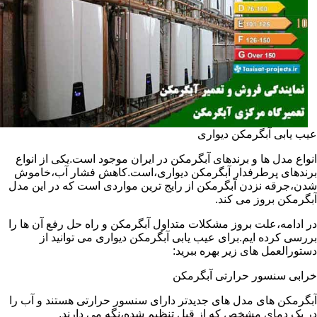
عیب یابی آبگرمکن دیواری
انواع مدل ها و برندهای آبگرمکن در ایران موجود است.یکی از انواع
برندهای پرطرفدار آبگرمکن دیواری،است.کاهش فشار آب،خاموش
شدن،جرقه نزدن آبگرمکن از رایج ترین مواردی است که در این مدل
آبگرمکن بروز می کند.
در ادامه،علت بروز مشکلات متداول آبگرمکن و راه حل رفع آن ها را
بررسی کرده ایم.برای عیب یابی آبگرمکن دیواری می توانید از
دستورالعمل های زیر بهره ببرید:
خرابی سنسور حرارتی آبگرمکن
آبگرمکن های مدل های جدیدتر دارای سنسور حرارتی هستند و آب را
در یک دمای مشخص که از قبل تنظیم شده،نگه می دارند.