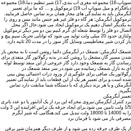
سوپاپ،16) مجموعه مغزی آب بندی،17) شیر تنظیم دما،18) مجموعه
دیافگرام و میل سوپاپ آب 19) ترموکوپل و … که ما برای تعمیر
آبگرمکن باید به نمایندگی های مجاز همان برند تماس حاصل فرمایید.
ترموکوپل آبگرمکن: هر گاه دو فلز غیر هم جنس مانند مس و روی را
به یکدیگر اتصال دهیم یک ترموکوپل ایجاد می شود.حال اگر محل
اتصال دو فلز را توسط شعله ای گرم کنیم بین دو سر دیگر ترموکوپل
ولتاژی حدود 20 میلی ولت تولید می شود که توانایی تحریک سیم پیچ و
باز کردن شیر مغناطیسی وسایل گاز سوز را در مدت 20 ثانیه دارد.
شمعک آبگرمکن: شمعک در آبگرمکن دائما روشن است تا به محض باز
شدن مسیر گاز،مشعل را روشن کند.در بدنه رگولاتور گاز منفذی برای
رساندن گاز به شمعک وجود دارد گاز خروجی از این منفذ توسط لوله
ای به نازل شمعک رسانیده می شود.در سر منفذ شمعک در
رگولاتور،یک صافی برای جلوگیری از ورود ذرات احتمالی پیش بینی
شده است.و برای تعمیر هر یک از این قطعات باید از نمایندگی تعمیر
آبگرمکن و یا هر برند دیگری که با دستگاه شما متابقت دارد تماس
بگیرید.
تعمیر آبگرمکن
برد کنترل آبگرمکن:نیروی محرکه این برد از یک آدابتور یا دو عدد باتری
1/5 ولت تامین می شود.برای ایجاد جرقه یک تراس افزاینده این 3 ولت
را به 14000 تا 18000 ولت تبدیل می کند.هنگامی که شیر آبگرم
مصرفی باز می شود با فرمان برد
از یک طرف جرقه زده می شود و از طرف دیگر همزمان شیر برقی