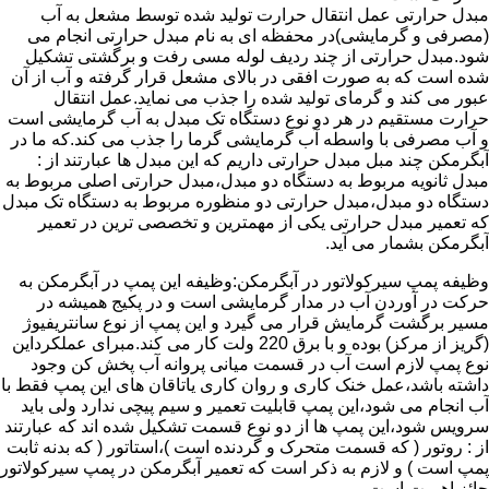
مبدل حرارتی عمل انتقال حرارت تولید شده توسط مشعل به آب
(مصرفی و گرمایشی)در محفظه ای به نام مبدل حرارتی انجام می
شود.مبدل حرارتی از چند ردیف لوله مسی رفت و برگشتی تشکیل
شده است که به صورت افقی در بالای مشعل قرار گرفته و آب از آن
عبور می کند و گرمای تولید شده را جذب می نماید.عمل انتقال
حرارت مستقیم در هر دو نوع دستگاه تک مبدل به آب گرمایشی است
و آب مصرفی با واسطه آب گرمایشی گرما را جذب می کند.که ما در
آبگرمکن چند مبل مبدل حرارتی داریم که این مبدل ها عبارتند از :
مبدل ثانویه مربوط به دستگاه دو مبدل،مبدل حرارتی اصلی مربوط به
دستگاه دو مبدل،مبدل حرارتی دو منظوره مربوط به دستگاه تک مبدل
که تعمیر مبدل حرارتی یکی از مهمترین و تخصصی ترین در تعمیر
آبگرمکن بشمار می آید.
وظیفه پمپ سیرکولاتور در آبگرمکن:وظیفه این پمپ در آبگرمکن به
حرکت در آوردن آب در مدار گرمایشی است و در پکیج همیشه در
مسیر برگشت گرمایش قرار می گیرد و این پمپ از نوع سانتریفیوژ
(گریز از مرکز) بوده و با برق 220 ولت کار می کند.مبرای عملکرداین
نوع پمپ لازم است آب در قسمت میانی پروانه آب پخش کن وجود
داشته باشد،عمل خنک کاری و روان کاری یاتاقان های این پمپ فقط با
آب انجام می شود،این پمپ قابلیت تعمیر و سیم پیچی ندارد ولی باید
سرویس شود،این پمپ ها از دو نوع قسمت تشکیل شده اند که عبارتند
از : روتور ( که قسمت متحرک و گردنده است )،استاتور ( که بدنه ثابت
پمپ است ) و لازم به ذکر است که تعمیر آبگرمکن در پمپ سیرکولاتور
حائز اهمیت است.