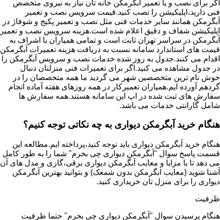
اگر برای نصب و یا تعمیر آبگرمکن خانه تان نیاز به نیروی متخصص
فنی دارید،اپلیکیشن را نصب کنید.قیمت سرویس نصب و تعمیر
آبگرمکن همانند سایر خدمات فنی مثل نصب و تعمیر پکیج و شوفاژ در
اپلیکیشن شفاف و دقیق اعلام شده است.هزینه سرویس نصب و تعمیر
آبگرمکن در سراسر تهران ثابت است و تمامی همیاران با اشراف به
قیمت های استاندارد سامانه نسبت به دریافت هزینه تعمیرات آبگرمکن
اقدام می کنند.جدول به روز شده خدمات نصب و سرویس آبگرمکن را
در جدول مشاهده می کنید.اگر برای تعمیرات فنی منزلتان دنبال
خوش نام ترین متخصصین شهر می گردید ما همه متخصصان را در
گردهم آورده ایم.همیاران تعمیرکار در همه روزهای هفته آماده انجام
سفارش های ثبت شده در اپ این سامانه هستند.همه سفارش ها
شامل گارانتی خدمات می باشد.
هنگام خرید آبگرمکن دیواری به چه نکاتی توجه کنیم؟
هنگام خرید آبگرمکن دیواری باید توجه کنید،پرداخته ایم.مطالعه این
قسمت پاسخ سوال "آبگرمکن دیواری چی بخرم" شما را به طور کامل
می دهد تا با مزایا و معایب آبگرمکن دیواری برقی،گازی و مدل های آن
آشنا شوید (معایب ابگرمکن بدون شمعک) و بتوانید بهترین آبگرمکن
دیواری را برای منزل تان خریداری کنید.
ظرفیت
هنگام پرسیدن سوال "آبگرمکن دیواری چی بخرم" حتما ظرفیت