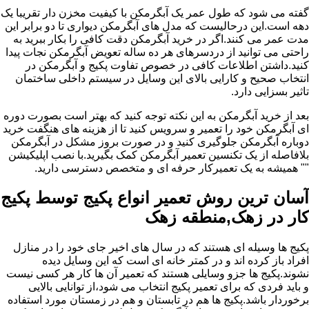
گفته می شود که طول عمر یک آبگرمکن با کیفیت مخزن دار تقریبا یک
دهه است.این درحالیست که مدل های آبگرمکن دیواری تا دو برابر این
مدت عمر می کنند.اگر در خرید آبگرمکن دقت کافی را بکار ببرید به
راحتی می توانید از دردسرهای هر ده ساله تعویض آبگرمکن نجات پیدا
کنید.داشتن اطلاعات کافی در خصوص تفاوت پکیج و آبگرمکن در
انتخاب صحیح و کارایی بالای این وسایل در سیستم داخلی ساختمان
تاثیر بسزایی دارد.
بعد از خرید آبگرمکن به این نکته توجه کنید که بهتر است بصورت دوره
ای آبگرمکن خود را تعمیر و سرویس کنید تا از هزینه های هنگفت خرید
دوباره آبگرمکن جلوگیری کنید و در صورت بروز مشکل در آبگرمکن
بلافاصله از یک تکنسین تعمیر آبگرمکن کمک بگیرید.با نصب اپلیکیشن
"" همیشه به یک تعمیرکار حرفه ای و متخصص دسترسی دارید.
آسان ترین روش تعمیر انواع پکیج توسط پکیج
کار در زهک,منطقه زهک
پکیج ها وسیله ای هستند که در سال های اخیر جای خود را در منازل
افراد باز کرده اند و در کمتر خانه ای است که این وسایل دیده
نشوند.پکیج ها جزو وسایلی هستند که تعمیر آن ها کار هر کسی نیست
و باید فردی که برای تعمیر پکیج انتخاب می شود،از توانایی بالایی
برخوردار باشد.پکیج ها هم در تابستان و هم در زمستان مورد استفاده