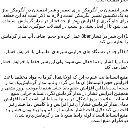
شیر اطمینان در آبگرمکن برای تعمیر و شیر اطمینان در آبگرمکن نیاز
به یک تکنسین تعمیر آبگرمکن است،و لازم به ذکر است که این قطعه
برای جلو گیری از افزایش بیش از حد فشار در مدار گرمایش استفاده
می شود تا از ایجاد نشتی و آسیب در اتصالات جلوگیری نماید.
1) این شیر در فشار 3bar عمل کرده و حجم اضافی آب مدار گرمایش
را تخلیه می کند.
2) اگرچه در دستگاه های حرارتی شیرهای اطمینان با افزایش فشار،
دما و یا فشار و دما فعال می شوند ولی این شیر فقط با افزایش فشار
عمل می کند.
منبع انبساط بت علم به این که اولا،انتقال گرما به مواد مختلف باعث
افزایش حجم (اتبساط) آن ها می گردد و ثانیا مدار گرمایش،یک مدار
بسته است،لذا این افزایش حجم باید خنثی شده تا موجب بروز نشتی و
همچنین افزایش فشار در مدار گرمایش نگردد،نشانه خرابی منبع
انبساط : علامت بروز اشکال در منبع انبساط این است که با افزایش
دمای مدار گرمایش فشار آن نیز افزایش و با کاهش دما،فشار نیز
افت می کند.دلایل افت فشار عبارتند از : کم و یا زیاد بودن فشار باد
منبع انبساط،انسداد لوله رابط منبع با مدار گرمایش،پاره شدن
دیافگرام منبع است.