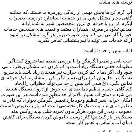
نوشته های مشابه
آب گرم کن ها بخش مهمی از زندگی روزمره ما هستند،که ممکنه
گاهی دچار مشکل بشن.ما در خدمات استاندارد در زمینه تعمیرات
آبگرم کن رو با حرفه ای ترین متخصصین شهر به شما ارائه
میدیم.علاوه بر معرفی همیاران معتمد و قیمت های مشخص خدمات
خود را گارانتی می کنه و در صورت بروز هر گونه مشکل در شیوه
ارائه خدمات می تونید با تیم پشتیبانی تماس بگیرید.
3.آب بیش از حد داغ است
عیب یابی و تعمیر آبگرمگن را با بررسی تنظیم دما شروع کنید.اگر
تنظیمات فعلی دستگاه زیاد است با کم کردن دما مشکل برطرف می
شود ولی اگر دما با کم کردن حرارت نیز همچنان زیاد باشد،باید سریع
دستگاه را خاموش کنید.برای تعمیر آبگرمکن و مشاوره با یک حرفه ای
تماس بگیرد.داغ شدن آب بیش از حد می تواند خطراتی را ایجاد
کند.گاهی حتی با تنظیم دما،صدای آب جوش از درون دستگاه شنیده
می شود و دمای آب بسیار بالاتر از حد تنظیم شده است.در این صورت
امکان خرابی شیر تنظیم وجود دارد.تعمیر آبگرمکن دیواری که قادر به
تنظیم دمای آب نیست یک کار تخصصی است که نیاز به تعویض قسمت
معیوب دارد.در این مورد هرگز بدون تجربه قبلی نباید روکش بدنه
دستگاه را باز کنید.تنها کار درست خاموش کردن دستگاه برای کاهش
دمای آب و تماس با تعمیرکار است.