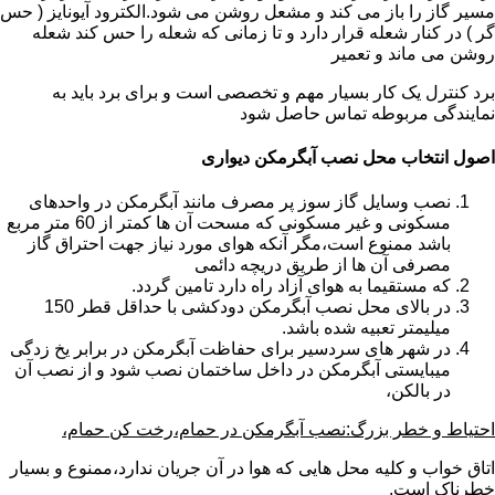
مسیر گاز را باز می کند و مشعل روشن می شود.الکترود آیونایز ( حس
گر ) در کنار شعله قرار دارد و تا زمانی که شعله را حس کند شعله
روشن می ماند و تعمیر
برد کنترل یک کار بسیار مهم و تخصصی است و برای برد باید به
نمایندگی مربوطه تماس حاصل شود
اصول انتخاب محل نصب آبگرمکن دیواری
نصب وسایل گاز سوز پر مصرف مانند آبگرمکن در واحدهای
مسکونی و غیر مسکونی که مسحت آن ها کمتر از 60 متر مربع
باشد ممنوع است،مگر آنکه هوای مورد نیاز جهت احتراق گاز
مصرفی آن ها از طریق دریچه دائمی
که مستقیما به هوای آزاد راه دارد تامین گردد.
در بالای محل نصب آبگرمکن دودکشی با حداقل قطر 150
میلیمتر تعبیه شده باشد.
در شهر های سردسیر برای حفاظت آبگرمکن در برابر یخ زدگی
میبایستی آبگرمکن در داخل ساختمان نصب شود و از نصب آن
در بالکن،
احتیاط و خطر بزرگ:نصب آبگرمکن در حمام،رخت کن حمام،
اتاق خواب و کلیه محل هایی که هوا در آن جریان ندارد،ممنوع و بسیار
خطرناک است.