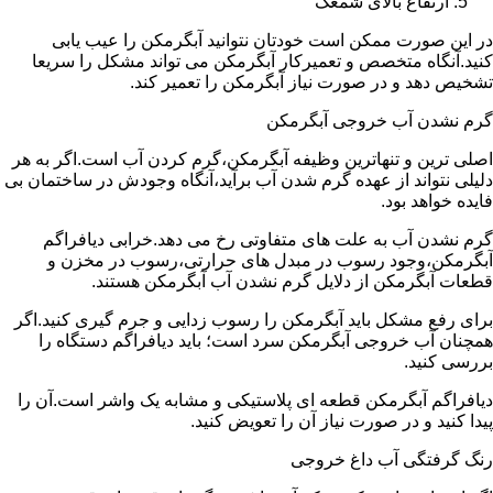
ارتفاع بالای شمعک
در این صورت ممکن است خودتان نتوانید آبگرمکن را عیب یابی
کنید.آنگاه متخصص و تعمیرکار آبگرمکن می تواند مشکل را سریعا
تشخیص دهد و در صورت نیاز آبگرمکن را تعمیر کند.
گرم نشدن آب خروجی آبگرمکن
اصلی ترین و تنهاترین وظیفه آبگرمکن،گرم کردن آب است.اگر به هر
دلیلی نتواند از عهده گرم شدن آب برآید،آنگاه وجودش در ساختمان بی
فایده خواهد بود.
گرم نشدن آب به علت های متفاوتی رخ می دهد.خرابی دیافراگم
آبگرمکن،وجود رسوب در مبدل های حرارتی،رسوب در مخزن و
قطعات آبگرمکن از دلایل گرم نشدن آب آبگرمکن هستند.
برای رفع مشکل باید آبگرمکن را رسوب زدایی و جرم گیری کنید.اگر
همچنان آب خروجی آبگرمکن سرد است؛ باید دیافراگم دستگاه را
بررسی کنید.
دیافراگم آبگرمکن قطعه ای پلاستیکی و مشابه یک واشر است.آن را
پیدا کنید و در صورت نیاز آن را تعویض کنید.
رنگ گرفتگی آب داغ خروجی