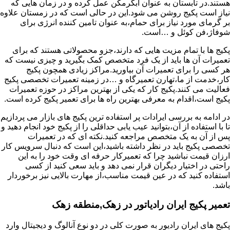
هستند.در تابستان به عنوان آبگرمکن عمل کرده و در زمان هایی که
نیاز است پکیج روشن می شود.این در حالی است که در زمستان علاوه
بر گرمای مورد نیاز برای حمام،به عنوان تامین کننده انرژی برای
شوفاژ،فن کوئل و …است.
پکیج ها با تمام مزیت هایی که دارند،جزو محصولاتی هستند که برای
تعمیرات آن ها باید از یک فرد متخصص کمک بگیرید و چیزی نیست که
هر کسی را برای تعمیرات آن بیاورید.مراکز زیادی همچون پکیج
کار،خدمت از ما،تهارن تعمیرگاه و …در زمینه تعمیرات تخصصی پکیج
فعالیت می کنند.پکیج کار که یکی از بهترین مراکز در حوزه تعمیرات
پکیج است،اقدام به معرفی بهترین راه ها برای تعمیر پکیج کرده است.
در ادامه به بررسی ایرادات پر استفاده ترین پکیج های بازار می پردازیم
تا با استفاده از آن،بتوانید عیب یابی حداقلی را از پکیج خود انجام دهید و
پس از آن به یک متخصص مراجعه کنید.نکته ای که در تعمیرات
تخصصی پکیج باید در نظر داشته باشید،این است که دنبال سرویس کار
ارزان قیمت نباشید چرا که تعمیرکار حرفه ای وقت خود را به این
راحتی در اختیار دیگران قرار نمی دهد و باید سعی کنید از کسی
استفاده کنید که در عین قیمت مناسب،از مهارت بالایی نیز برخوردار
باشد.
تعمیر پکیج ایران رادیاتور در زهک,منطقه زهک
پکیج های ایران رادیور به صورت کلی در دو نوع آنالوگ و دیجیتال وارد