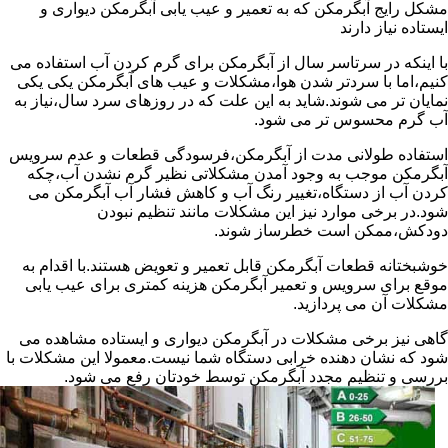
مشکل رایج آبگرمکن که به تعمیر و عیب یابی آبگرمکن دیواری و
ایستاده نیاز دارند
با اینکه در سرتاسر سال از آبگرمکن برای گرم کردن آب استفاده می
کنیم،اما با سردتر شدن هوا،مشکلات و عیب های آبگرمکن یکی یکی
نمایان تر می شوند.شاید به این علت که در روزهای سرد سال،نیاز به
آب گرم محسوس تر می شود.
استفاده طولانی مدت از آبگرمکن،فرسودگی قطعات و عدم سرویس
آبگرمکن موجب به وجود آمدن مشکلاتی نظیر گرم نشدن آب،چکه
کردن آب از دستگاه،تغییر رنگ آب و کاهش فشار آب آبگرمکن می
شود.در برخی موارد نیز این مشکلات مانند تنظیم نبودن
دودکش،ممکن است خطرساز شوند.
خوشبختانه قطعات آبگرمکن قابل تعمیر و تعویض هستند.با اقدام به
موقع برای سرویس و تعمیر آبگرمکن هزینه کمتری برای عیب یابی
مشکلات آن می پردازید.
گاهی نیز برخی مشکلات در آبگرمکن دیواری و ایستاده مشاهده می
شود که نشان دهنده خرابی دستگاه شما نیست.معمولا این مشکلات با
بررسی و تنظیم مجدد آبگرمکن توسط خودتان رفع می شود.