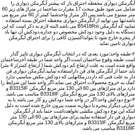
آبگرمکن دیواری محفظه احتراق باز که بیشتر آبگرمکن دیواری را
شامل می شود طبق مبحث 17 مقرارت ساختما در متراژ های زیر 60
متر ممنوع می باشد.پس اگر متراژ واحدشما کمتر از 60 متر مربع می
باشدتنها می توانید از آبگرمکن دیواری محفظه احتراق بسته استفاده
نمایید که آبگرمکن B5418Rsi می باشد.البته لازم به ذکر است که این
دستگاه به دلیل وجود دودکش مخصوص دو جداره،دودکش آن تنها باد
از پنجره خارج شود تا بتوانداکسیژن کافی را برای احتراق آبگرمکن
دیواری تامین نماید.
۲-طبقه واحد:مورد بعدی که در انتخاب آبگرمکن دیواری تاثیر گذار
است طبقه وقوع ساختمان است،اگر واحد شما در طبقه آخرساختمان
واقع شده است به علت ارتفاع کم دودکش شما ( ارتفاع کمتراز 4 متر)
باید حتما از آبگرمکن های فن داراستفاده نمایید.آبگرمکن دیواری فن
دار به علت فنی که دارددرمکانهایی که دودکش مکش مناسبی ندارد
کمک به خروج محصولات احتراق می نماید.اگر واحد شما این شرایط را
دارد برای متراژهای بین 60 الی 130 متر مربع آبگرمکن B3315IF و
متراژهای بالای 130 متر مربع آبگرمکن B3318IF مناسب می باشد.
۳-نوع دودکش واحد:اگر در واحد شما دودکش رو کار می باشد یا به
عبارتی دیگراز پنجره یا دیواربه سمت بیرون خارج شده است به دلیل
اینکه این نوع دودکش مکشی نخواهدداشت حتما باید از آبگرمکن
دیواری فن دار استفاده نمایید.برای متراژهای بین 60 الی 130 متر
مربع آبگرمکن B3315IF و متراژهای بالای 130 متر مربع آبگرمکن
B3318IF مناسب می باشد.