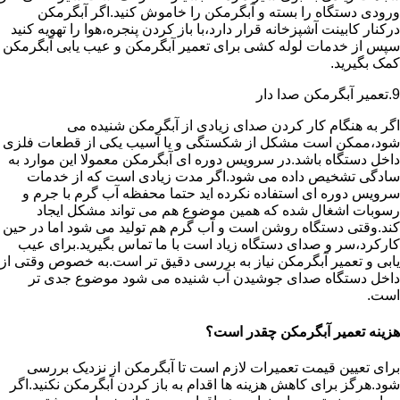
ورودی دستگاه را بسته و آبگرمکن را خاموش کنید.اگر آبگرمکن
درکنار کابینت آشپزخانه قرار دارد،با باز کردن پنجره،هوا را تهویه کنید
سپس از خدمات لوله کشی برای تعمیر آبگرمکن و عیب یابی آبگرمکن
کمک بگیرید.
9.تعمیر آبگرمکن صدا دار
اگر به هنگام کار کردن صدای زیادی از آبگرمکن شنیده می
شود،ممکن است مشکل از شکستگی و یا آسیب یکی از قطعات فلزی
داخل دستگاه باشد.در سرویس دوره ای آبگرمکن معمولا این موارد به
سادگی تشخیص داده می شود.اگر مدت زیادی است که از خدمات
سرویس دوره ای استفاده نکرده اید حتما محفظه آب گرم با جرم و
رسوبات اشغال شده که همین موضوع هم می تواند مشکل ایجاد
کند.وقتی دستگاه روشن است و آب گرم هم تولید می شود اما در حین
کارکرد،سر و صدای دستگاه زیاد است با ما تماس بگیرید.برای عیب
یابی و تعمیر آبگرمکن نیاز به بررسی دقیق تر است.به خصوص وقتی از
داخل دستگاه صدای جوشیدن آب شنیده می شود موضوع جدی تر
است.
هزینه تعمیر آبگرمکن چقدر است؟
برای تعیین قیمت تعمیرات لازم است تا آبگرمکن از نزدیک بررسی
شود.هرگز برای کاهش هزینه ها اقدام به باز کردن آبگرمکن نکنید.اگر