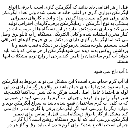
قبل از هر اقدامی باید بدانید که آبگرمکن گازی است یا برقی! انواع
آبگرمکن دیواری گازی در اغلب خانه ها نصب شده ولی تعداد آبگرمکن
های برقی هم کم نیست.پیدا کردن ایراد و انجام کارهای تعمیراتی
بستگی به نوع آبگرمکن دارد.آبگرمکن برقی،گازهای احتراقی تولید
نمی کند و نیازی به دودکش ندارد.در این دستگاه ها از ترموستات در
کنار مخزن استفاده شده و کابل الکتریکی،دستگاه را به تابلو برق وصل
می کند.اما آبگرمکن گازی دارای دودکش برای خروج گازهای احتراقی
است.سیستم پیلوت،مشعل،ترموکوبل در دستگاه نصب شده و با
برداشتن روکش بدنه دیده می شود.آبگرمکن از هر نوعی که باشد باید
بتواند آب گرم ساختمان را تامین کند.برخی از رایج تریم مشکلات اینها
هستند:
1.آب داغ نمی شود
آیا آب گرم حمام،سرد است؟ این مشکل می تواند مربوط به آبگرمکن
و یا مسدود شدن لوله های حمام باشد.در واقع هر گونه ایرادی در این
لوله ها،احتمالا عامل اصلی است.هرگز به یک شیر آب،اکتفا نکنید.چند
شیر دیگر را نیز باز کرده و جریان آب گرم را بررسی کنید.در صورتی
که به کلی آب گرم ساختمان قطع شده باشد به سراغ آبگرمکن بوید و
موارد دیگر را بررسی کنید.اگر آبگرمکن برقی یا گازی،آب را داغ نمی
کند مشکل از گاز یا برق دستگاه است.قبل از تماس برای تعمیر
آبگرمکن،بررسی کنید که آیا برق دستگاه روشن است؟ آیا گاز در
جریان است یا قطع شده؟ برای گرم شدن آب باید برق و گاز هر دو