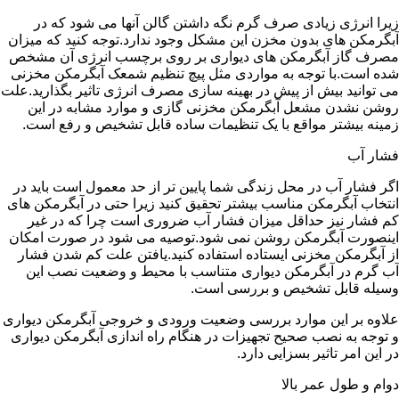
زیرا انرژی زیادی صرف گرم نگه داشتن گالن آنها می شود که در
آبگرمکن های بدون مخزن این مشکل وجود ندارد.توجه کنید که میزان
مصرف گاز آبگرمکن های دیواری بر روی برچسب انرژی آن مشخص
شده است.با توجه به مواردی مثل پیچ تنظیم شمعک آبگرمکن مخزنی
می توانید بیش از پیش در بهینه سازی مصرف انرژی تاثیر بگذارید.علت
روشن نشدن مشعل آبگرمکن مخزنی گازی و موارد مشابه در این
زمینه بیشتر مواقع با یک تنظیمات ساده قابل تشخیص و رفع است.
فشار آب
اگر فشار آب در محل زندگی شما پایین تر از حد معمول است باید در
انتخاب آبگرمکن مناسب بیشتر تحقیق کنید زیرا حتی در آبگرمکن های
کم فشار نیز حداقل میزان فشار آب ضروری است چرا که در غیر
اینصورت آبگرمکن روشن نمی شود.توصیه می شود در صورت امکان
از آبگرمکن مخزنی ایستاده استفاده کنید.یافتن علت کم شدن فشار
آب گرم در آبگرمکن دیواری متناسب با محیط و وضعیت نصب این
وسیله قابل تشخیص و بررسی است.
علاوه بر این موارد بررسی وضعیت ورودی و خروجی آبگرمکن دیواری
و توجه به نصب صحیح تجهیزات در هنگام راه اندازی آبگرمکن دیواری
در این امر تاثیر بسزایی دارد.
دوام و طول عمر بالا