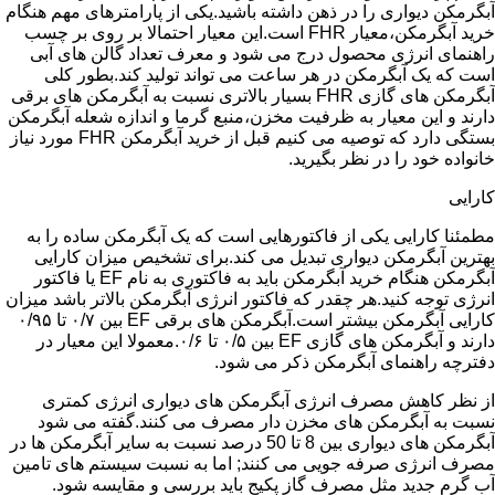
آبگرمکن دیواری را در ذهن داشته باشید.یکی از پارامترهای مهم هنگام
خرید آبگرمکن،معیار FHR است.این معیار احتمالا بر روی بر چسب
راهنمای انرژی محصول درج می شود و معرف تعداد گالن های آبی
است که یک آبگرمکن در هر ساعت می تواند تولید کند.بطور کلی
آبگرمکن های گازی FHR بسیار بالاتری نسبت به آبگرمکن های برقی
دارند و این معیار به ظرفیت مخزن،منبع گرما و اندازه شعله آبگرمکن
بستگی دارد که توصیه می کنیم قبل از خرید آبگرمکن FHR مورد نیاز
خانواده خود را در نظر بگیرید.
کارایی
مطمئنا کارایی یکی از فاکتورهایی است که یک آبگرمکن ساده را به
بهترین آبگرمکن دیواری تبدیل می کند.برای تشخیص میزان کارایی
آبگرمکن هنگام خرید آبگرمکن باید به فاکتوری به نام EF یا فاکتور
انرژی توجه کنید.هر چقدر که فاکتور انرژی آبگرمکن بالاتر باشد میزان
کارایی آبگرمکن بیشتر است.آبگرمکن های برقی EF بین ۰/۷ تا ۰/۹۵
دارند و آبگرمکن های گازی EF بین ۰/۵ تا ۰/۶.معمولا این معیار در
دفترچه راهنمای آبگرمکن ذکر می شود.
از نظر کاهش مصرف انرژی آبگرمکن های دیواری انرژی کمتری
نسبت به آبگرمکن های مخزن دار مصرف می کنند.گفته می شود
آبگرمکن های دیواری بین 8 تا 50 درصد نسبت به سایر آبگرمکن ها در
مصرف انرژی صرفه جویی می کنند; اما به نسبت سیستم های تامین
آب گرم جدید مثل مصرف گاز پکیج باید بررسی و مقایسه شود.