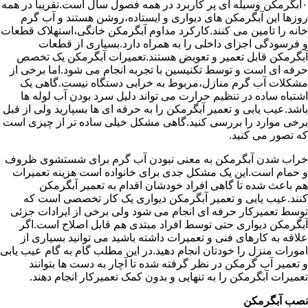
۰آبگرمکن وسیله ای پر کاربرد در همه فصول سال است.تقریبا در همه
روزها این آبگرمکن های دیواری و ایستاده،روشن هستند و آب گرم
خانه را تامین می کنند.کارکرد مداوم آبگرمکن خانگی،استهلاک قطعات
و فرسودگی اجزای داخلی را به همراه دارد.بسیاری از قطعات
آبگرمکن قابل تعمیر و تعویض هستند.تعمیرات آبگرمکن یک تخصص
حرفه ای است و توسط تکنیسین با تجربه انجام می شود.اما برخی از
مشکلات آب گرم منازل،مربوط به خرابی دستگاه نیست.گاهی یک
اشتباه ساده در تنظیم حرارت می تواند دلیل سرد بودن آب لوله ها
باشد.عیب یابی و تعمیر آبگرمکن را به حرفه ای ها بسپارید ولی از قبل
برخی موارد را بررسی کنید.گاهی مشکل خیلی ساده تر از چیزی است
که تصور می کنید.
خراب شدن آبگرمکن به معنی نبودن آب گرم برای شستشوی ظروف
و حمام است.این یک مشکل جدی برای خانواده است هزینه تعمیرات
هم باعث شده تا گاهی افراد خودشان اقدام به تعمیر آبگرمکن
کنند.عیب یابی و تعمیر آبگرمکن دیواری یک کار تخصصی است که
توسط تعمیرکار حرفه ای انجام می شود ولی برخی از ایرادات جزئی
آبگرمکن دیواری حتی توسط افراد مبتدی هم قابل اصلاح است.اگر
علاقه به کارهای فنی و تعمیرات داشته باشید می توانید بسیاری از
امورات منزل را خودتان انجام دهید.در این مطلب گام به گام عیب یابی
و تعمیر آب گرمکن در نظر گرفته شده تا آچار به دست ها بتوانند
تعمیرات آبگرمکن را به تنهایی و بدون کمک تعمیرکار انجام دهند.
نصب آبگرمکن