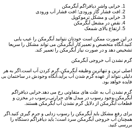
خرابی واشر دیافراگم آبگرمکن
افت فشار گاز ورودی؛ افت فشار آب ورودی
خرابی و مشکل ترموکوپل
نقص در مشعل آبگرمکن
ارتفاع بالای شمعک
در این صورت ممکن است خودتان نتوانید آبگرمکن را عیب یابی
کنید.آنگاه متخصص و تعمیرکار آبگرمکن می تواند مشکل را سریعا
تشخیص دهد و در صورت نیاز آبگرمکن را تعمیر کند.
گرم نشدن آب خروجی آبگرمکن
اصلی ترین و تنهاترین وظیفه آبگرمکن،گرم کردن آب است.اگر به هر
دلیلی نتواند از عهده گرم شدن آب برآید،آنگاه وجودش در ساختمان بی
فایده خواهد بود.
گرم نشدن آب به علت های متفاوتی رخ می دهد.خرابی دیافراگم
آبگرمکن،وجود رسوب در مبدل های حرارتی،رسوب در مخزن و
قطعات آبگرمکن از دلایل گرم نشدن آب آبگرمکن هستند.
برای رفع مشکل باید آبگرمکن را رسوب زدایی و جرم گیری کنید.اگر
همچنان آب خروجی آبگرمکن سرد است؛ باید دیافراگم دستگاه را
بررسی کنید.