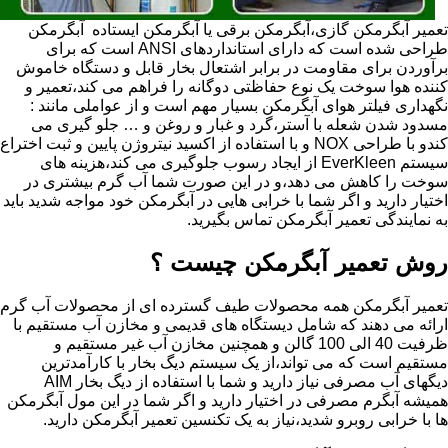
تعمیر آبگرمکن گازی،آبگرمکن برقی یا آبگرمکن ایستاده ​ آبگرمکن
طراحی شده است که دارای استانداردهای ANSI است که برای
برآوردن برای مقاومت در برابر اشتعال بخار قابل و دستگاه خاموش
کننده هوا سوخت یک نوع حفاظتی دوگانه را فراهم می کند،تعمیر و
نگهداری فیلتر هوای آبگرمکن بسیار مهم است و از عواملی مانند :
مسدود شدن شعله با آستر،گرد و غبار و روغن و … جلو گیری می
کندو با طراحی NOX و با استفاده از اکسید نیتروژن پایین و ثبت اختراع
سیستم EverKleen از ایجاد رسوب جلوگیری می کند،هزینه های
سوخت را کاهش می دهد،و در این صورت شما آب گرم بیشتری در
اختیار دارید و اگر شما با خرابی هایی در آبگرمکن خود مواجه شدید باید
به نمایندگی تعمیر آبگرمکن تماس بگیرید.
روش تعمیر آبگرمکن چیست ؟
تعمیر آبگرمکن همه محصولات طیف گسترده ای از محصولات آب گرم
ارائه می دهند که شامل دیستگاه های قدیمی و مخازن آب مستقیم با
ظرفیت 40 الی 100 گالن و همچنین مخازن آب غیر مستقیم و
مستقیم است که می تواند،از یک سیستم دیگ بخار با کارآمدترین
دیگهای آب مصرفی نیاز دارید و شما با استفاده از دیگ بخار AIM
همیشه آبگرم مصرفی در اختیار دارید و اگر شما در این مول آبگرمکن
ها با خرابی روبرو شدید،نیاز به یک تکنسین تعمیر آبگرمکن دارید.