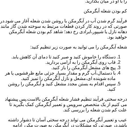
را با او در میان بگذارید.
کم بودن شعله آبگرمکن
فرآیند گرم شدن آب در آبگرمکن با روشن شدن شعله آغاز می شود.در
صورتی که در روند کار کردن قطعات مرتبط به سوخته شدن گاز مانند
دهانه نازل یا شیپور،ایرادی رخ دهد؛ شاهد کم بودن شعله آبگرمکن
خواهید بود.
شعله آبگرمکن را می توانید به صورت زیر تنظیم کنید:
دستگاه را خاموش کنید و صبر کنید تا دمای آن کاهش یابد.
قاب روی آبگرمکن را به آرامی بردارید.
پیچ های مشعل آبگرمکن را باز کنید.
با دستمال،آب گرم و مقدار بسیار جزئی مایع ظرفشویی یا هر
ماده شوینده ای،مشعل و نازل آبگرمکن را تمیز کنید.
سپس اقدام به بستن مجدد مشعل کنید و آبگرمکن را روشن
کنید.
درجه سختی فرآیند تنظیم فشار شعله آبگرمکن بالاست.پس پیشنهاد
می کنیم از یک متخصص سرویس و تعمیر آبگرمکن کمک بگیرید تا
علت کم شدن شعله را بررسی کند.
عیب و تعمیر آبگرمکن می تواند درجه سختی آسان تا دشوار داشته
باشد.در صورتی که مشکلات در آبگرمکن به صورت مکرر ادامه