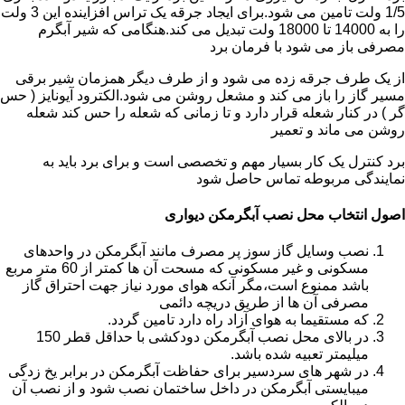
1/5 ولت تامین می شود.برای ایجاد جرقه یک تراس افزاینده این 3 ولت
را به 14000 تا 18000 ولت تبدیل می کند.هنگامی که شیر آبگرم
مصرفی باز می شود با فرمان برد
از یک طرف جرقه زده می شود و از طرف دیگر همزمان شیر برقی
مسیر گاز را باز می کند و مشعل روشن می شود.الکترود آیونایز ( حس
گر ) در کنار شعله قرار دارد و تا زمانی که شعله را حس کند شعله
روشن می ماند و تعمیر
برد کنترل یک کار بسیار مهم و تخصصی است و برای برد باید به
نمایندگی مربوطه تماس حاصل شود
اصول انتخاب محل نصب آبگرمکن دیواری
نصب وسایل گاز سوز پر مصرف مانند آبگرمکن در واحدهای
مسکونی و غیر مسکونی که مسحت آن ها کمتر از 60 متر مربع
باشد ممنوع است،مگر آنکه هوای مورد نیاز جهت احتراق گاز
مصرفی آن ها از طریق دریچه دائمی
که مستقیما به هوای آزاد راه دارد تامین گردد.
در بالای محل نصب آبگرمکن دودکشی با حداقل قطر 150
میلیمتر تعبیه شده باشد.
در شهر های سردسیر برای حفاظت آبگرمکن در برابر یخ زدگی
میبایستی آبگرمکن در داخل ساختمان نصب شود و از نصب آن