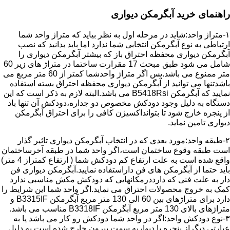
راهنمای خرید آبگرمکن دیواری
۱-متراژ واحد:شاید در مرحله اول به نظر بیاید که متراژ واحد شما
ارتباطی به نوع آبگرمکن انتخابی شما ندارد اما باید بدانید که نصب
آبگرمکن دیواری محفظه احتراق باز که بیشتر آبگرمکن دیواری را
شامل می شود طبق مبحث 17 مقرارت ساختما در متراژ های زیر 60
متر ممنوع می باشد.پس اگر متراژ واحدشما کمتر از 60 متر مربع می
باشدتنها می توانید از آبگرمکن دیواری محفظه احتراق بسته استفاده
نمایید که آبگرمکن B5418Rsi می باشد.البته لازم به ذکر است که این
دستگاه به دلیل وجود دودکش مخصوص دو جداره،دودکش آن تنها باد
از پنجره خارج شود تا بتوانداکسیژن کافی را برای احتراق آبگرمکن
دیواری تامین نماید.
۲-طبقه واحد:مورد بعدی که در انتخاب آبگرمکن دیواری تاثیر گذار
است طبقه وقوع ساختمان است،اگر واحد شما در طبقه آخرساختمان
واقع شده است به علت ارتفاع کم دودکش شما ( ارتفاع کمتراز 4 متر)
باید حتما از آبگرمکن های فن داراستفاده نمایید.آبگرمکن دیواری فن
دار به علت فنی که دارددرمکانهایی که دودکش مکش مناسبی ندارد
کمک به خروج محصولات احتراق می نماید.اگر واحد شما این شرایط را
دارد برای متراژهای بین 60 الی 130 متر مربع آبگرمکن B3315IF و
متراژهای بالای 130 متر مربع آبگرمکن B3318IF مناسب می باشد.
۳-نوع دودکش واحد:اگر در واحد شما دودکش رو کار می باشد یا به
عبارتی دیگراز پنجره یا دیواربه سمت بیرون خارج شده است به دلیل