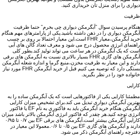
دیواری را برای منزل تان خریداری کنید.
ظرفیت
هنگام پرسیدن سوال "آبگرمکن دیواری چی بخرم" حتما ظرفیت
آبگرمکن دیواری را در ذهن داشته باشید.یکی از پارامترهای مهم هنگام
خرید آبگرمکن،معیار FHR است.این معیار احتمالا بر روی بر چسب
راهنمای انرژی محصول درج می شود و معرف تعداد گالن های آبی
است که یک آبگرمکن در هر ساعت می تواند تولید کند.بطور کلی
آبگرمکن های گازی FHR بسیار بالاتری نسبت به آبگرمکن های برقی
دارند و این معیار به ظرفیت مخزن،منبع گرما و اندازه شعله آبگرمکن
بستگی دارد که توصیه می کنیم قبل از خرید آبگرمکن FHR مورد نیاز
خانواده خود را در نظر بگیرید.
کارایی
مطمئنا کارایی یکی از فاکتورهایی است که یک آبگرمکن ساده را به
بهترین آبگرمکن دیواری تبدیل می کند.برای تشخیص میزان کارایی
آبگرمکن هنگام خرید آبگرمکن باید به فاکتوری به نام EF یا فاکتور
انرژی توجه کنید.هر چقدر که فاکتور انرژی آبگرمکن بالاتر باشد میزان
کارایی آبگرمکن بیشتر است.آبگرمکن های برقی EF بین ۰/۷ تا ۰/۹۵
دارند و آبگرمکن های گازی EF بین ۰/۵ تا ۰/۶.معمولا این معیار در
دفترچه راهنمای آبگرمکن ذکر می شود.