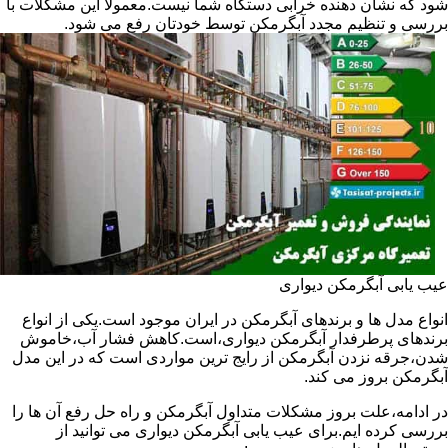
شود که نشان دهنده خرابی دستگاه شما نیست.معمولا این مشکلات با
بررسی و تنظیم مجدد آبگرمکن توسط خودتان رفع می شود.
عیب یابی آبگرمکن دیواری
انواع مدل ها و برندهای آبگرمکن در ایران موجود است.یکی از انواع
برندهای پرطرفدار آبگرمکن دیواری،است.کاهش فشار آب،خاموش
شدن،جرقه نزدن آبگرمکن از رایج ترین مواردی است که در این مدل
آبگرمکن بروز می کند.
در ادامه،علت بروز مشکلات متداول آبگرمکن و راه حل رفع آن ها را
بررسی کرده ایم.برای عیب یابی آبگرمکن دیواری می توانید از