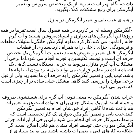
داشت،آنگاه بهتر است سریعا از یک متخصص سرویس و تعمیر
آبگرمکن برای رفع مشکلات کمک بگیرید.
راهنمای عیب یابی و تعمیر آبگرمکن در منزل
۰آبگرمکن وسیله ای پر کاربرد در همه فصول سال است.تقریبا در همه
روزها این آبگرمکن های دیواری و ایستاده،روشن هستند و آب گرم
خانه را تامین می کنند.کارکرد مداوم آبگرمکن خانگی،استهلاک قطعات
و فرسودگی اجزای داخلی را به همراه دارد.بسیاری از قطعات
آبگرمکن قابل تعمیر و تعویض هستند.تعمیرات آبگرمکن یک تخصص
حرفه ای است و توسط تکنیسین با تجربه انجام می شود.اما برخی از
مشکلات آب گرم منازل،مربوط به خرابی دستگاه نیست.گاهی یک
اشتباه ساده در تنظیم حرارت می تواند دلیل سرد بودن آب لوله ها
باشد.عیب یابی و تعمیر آبگرمکن را به حرفه ای ها بسپارید ولی از قبل
برخی موارد را بررسی کنید.گاهی مشکل خیلی ساده تر از چیزی است
که تصور می کنید.
خراب شدن آبگرمکن به معنی نبودن آب گرم برای شستشوی ظروف
و حمام است.این یک مشکل جدی برای خانواده است هزینه تعمیرات
هم باعث شده تا گاهی افراد خودشان اقدام به تعمیر آبگرمکن
کنند.عیب یابی و تعمیر آبگرمکن دیواری یک کار تخصصی است که
توسط تعمیرکار حرفه ای انجام می شود ولی برخی از ایرادات جزئی
آبگرمکن دیواری حتی توسط افراد مبتدی هم قابل اصلاح است.اگر
علاقه به کارهای فنی و تعمیرات داشته باشید می توانید بسیاری از