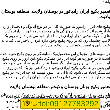
باشد.
تعمیر پکیج ایران رادیاتور در بوستان ولایت, منطقه بوستان
ولایت
پکیج های ایران رادیور به صورت کلی در دو نوع آنالوگ و دیجیتال وارد
بازار شده اند که هر کدام ویژگی های مخصوص به خود را دارند.پکیج
های آنالاوگ وقتی دچار ایرادی در ساختار خود می شوند،از طریق یک
لامپ چشمک زن که بر روی پکیج وجود دارد،فرد را باخبر می کند تا به
عیب یابی و تعمیر پکیج ایران رادیاتور بپردازد.
در نمونه های دیجیتال این محصول،یک نمایشگر بر روی پکیج تعبیه شده
است تا در صورت هرگونه ایراد در عملکرد پکیج،این ارور بر روی پکیج
ایجاد شود.گاهی بر روی نمایشگر فقط عبارت ارور قرار می گیرد که
این یعنی در عملکرد پکیج ایرادی وجود دارد.گاهی نیز یک کد بر روی
نمایشگر ایجاد می شود که با آن می شود فهمید که چه ایرادی در پکیج
وجود دارد و راحت تر می توان به تعمیر پکیج ایران رادیاتور پرداخت.
تعمیر پکیج بوتان بوستان ولایت, منطقه بوستان ولایت
تلفن تماس فوری
تعمیر آبگرمکن بوستان ولایت,تعمیر پکیج در بوستان
این پکیج ها نیز عمدتا با یک کد که بر روی صفحه نمایگشر پکیج ایجاد
می شود،قابل شناسایی هستند و اگر پکیج شما دارای مشکلی بود و
☞☏
tel:09127783292
ولایت
کدی برای شما نمایش داده شد،اولین کار برای تعمیر پکیج بوتان،این