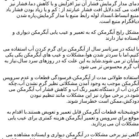
دمای مدار گرمایش فشار آن نیز افزایش و با کاهش دما،فشار نیز
افت می کند.دلایل افت فشار عبارتند از : کم و یا زیاد بودن فشار باد
منبع انبساط،انسداد لوله رابط منبع با مدار گرمایش،پاره شدن
دیافگرام منبع است.
مشکل رایج آبگرمکن که به تعمیر و عیب یابی آبگرمکن دیواری و
ایستاده نیاز دارند
با اینکه در سرتاسر سال از آبگرمکن برای گرم کردن آب استفاده می
کنیم،اما با سردتر شدن هوا،مشکلات و عیب های آبگرمکن یکی یکی
نمایان تر می شوند.شاید به این علت که در روزهای سرد سال،نیاز به
آب گرم محسوس تر می شود.
استفاده طولانی مدت از آبگرمکن،فرسودگی قطعات و عدم سرویس
آبگرمکن موجب به وجود آمدن مشکلاتی نظیر گرم نشدن آب،چکه
کردن آب از دستگاه،تغییر رنگ آب و کاهش فشار آب آبگرمکن می
شود.در برخی موارد نیز این مشکلات مانند تنظیم نبودن
دودکش،ممکن است خطرساز شوند.
خوشبختانه قطعات آبگرمکن قابل تعمیر و تعویض هستند.با اقدام به
موقع برای سرویس و تعمیر آبگرمکن هزینه کمتری برای عیب یابی
مشکلات آن می پردازید.
گاهی نیز برخی مشکلات در آبگرمکن دیواری و ایستاده مشاهده می