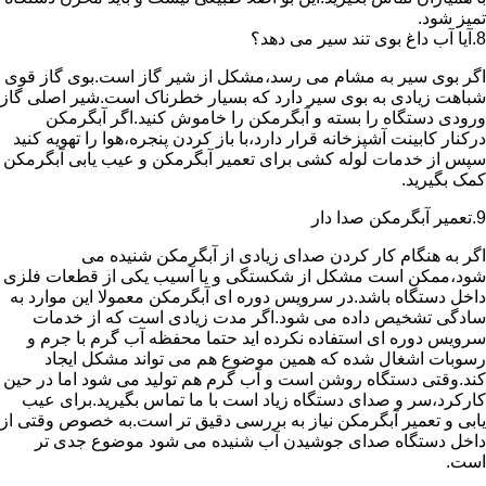
تمیز شود.
8.آیا آب داغ بوی تند سیر می دهد؟
اگر بوی سیر به مشام می رسد،مشکل از شیر گاز است.بوی گاز قوی
شباهت زیادی به بوی سیر دارد که بسیار خطرناک است.شیر اصلی گاز
ورودی دستگاه را بسته و آبگرمکن را خاموش کنید.اگر آبگرمکن
درکنار کابینت آشپزخانه قرار دارد،با باز کردن پنجره،هوا را تهویه کنید
سپس از خدمات لوله کشی برای تعمیر آبگرمکن و عیب یابی آبگرمکن
کمک بگیرید.
9.تعمیر آبگرمکن صدا دار
اگر به هنگام کار کردن صدای زیادی از آبگرمکن شنیده می
شود،ممکن است مشکل از شکستگی و یا آسیب یکی از قطعات فلزی
داخل دستگاه باشد.در سرویس دوره ای آبگرمکن معمولا این موارد به
سادگی تشخیص داده می شود.اگر مدت زیادی است که از خدمات
سرویس دوره ای استفاده نکرده اید حتما محفظه آب گرم با جرم و
رسوبات اشغال شده که همین موضوع هم می تواند مشکل ایجاد
کند.وقتی دستگاه روشن است و آب گرم هم تولید می شود اما در حین
کارکرد،سر و صدای دستگاه زیاد است با ما تماس بگیرید.برای عیب
یابی و تعمیر آبگرمکن نیاز به بررسی دقیق تر است.به خصوص وقتی از
داخل دستگاه صدای جوشیدن آب شنیده می شود موضوع جدی تر
است.