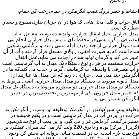
در بالکن،
احتیاط و خطر بزرگ:نصب آبگرمکن در حمام،رخت کن حمام،
اتاق خواب و کلیه محل هایی که هوا در آن جریان ندارد،ممنوع و بسیار
خطرناک است.
مبدل حرارتی عمل انتقال حرارت تولید شده توسط مشعل به آب
(مصرفی و گرمایشی)در محفظه ای به نام مبدل حرارتی انجام می
شود.مبدل حرارتی از چند ردیف لوله مسی رفت و برگشتی تشکیل
شده است که به صورت افقی در بالای مشعل قرار گرفته و آب از آن
عبور می کند و گرمای تولید شده را جذب می نماید.عمل انتقال
حرارت مستقیم در هر دو نوع دستگاه تک مبدل به آب گرمایشی است
و آب مصرفی با واسطه آب گرمایشی گرما را جذب می کند.که ما در
آبگرمکن چند مبل مبدل حرارتی داریم که این مبدل ها عبارتند از :
مبدل ثانویه مربوط به دستگاه دو مبدل،مبدل حرارتی اصلی مربوط به
دستگاه دو مبدل،مبدل حرارتی دو منظوره مربوط به دستگاه تک مبدل
که تعمیر مبدل حرارتی یکی از مهمترین و تخصصی ترین در تعمیر
آبگرمکن بشمار می آید.
وظیفه پمپ سیرکولاتور در آبگرمکن:وظیفه این پمپ در آبگرمکن به
حرکت در آوردن آب در مدار گرمایشی است و در پکیج همیشه در
مسیر برگشت گرمایش قرار می گیرد و این پمپ از نوع سانتریفیوژ
(گریز از مرکز) بوده و با برق 220 ولت کار می کند.مبرای عملکرداین
نوع پمپ لازم است آب در قسمت میانی پروانه آب پخش کن وجود
داشته باشد،عمل خنک کاری و روان کاری یاتاقان های این پمپ فقط با