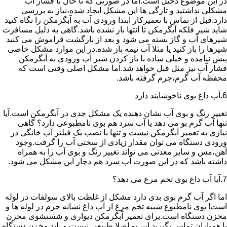
در این موضوع دخیل است.اما در صورتی که تا حال با فشار آب
مشکلی نداشتید و تازگی ها این مشکل ایجاد شده،نیاز به بررسی
دارد.قبل از تماس با تعمیرکار ابتدا ورودی آب به آبگرمکن را نگاه کنید
شاید شیر فلکه آبگرمکن تا انتها باز نشده باشد.گاهی به دلیل مسافرت
شیرهای آب و گاز بسته می شود و بعد از بازگشت فراموش می کنید
شیرها را باز کنید یا مثلا آب نیمه باز شده.در این موارد مشکل خاصی
پیش نیامده و خیلی ساده با باز کردن شیر آب ورودی به آبگرمکن
فشار آب نیز مثل قبل خواهد شد.اما مشکل اصلی وقتی است که
محفظه آب گرم،جرم گرفته باشد.
6.آب داغ بوی ناخوشایند دارد
تغییر رنگ و بوی آب نشان دهنده یک مشکل جدی در آبگرمکن است.آیا
تنها آب گرم بو می دهد یا آب سرد هم بوی نامطبوعی دارد؟ گاهی
نیازی به تعمیر آبگرمکن نیست و تنها با نصب یک فیلتر آب خانگی در
ورودی دستگاه می توان مقدار زیادی از سختی آب را گرفت.وجود
آهن،مس و سایر معدنی می تواند تغییر رنگ و بوی آب را به همراه
داشته باشد که در این صورت آب سرد هم دچار این مشکل می شود.
7.آیا آب داغ بوی تخم مرغ می دهد؟
اما اگر آب گرم بوی بدی دارد مشکل از غلظت بالای سولفات در لوله
است! بوی نامطبوع شبیه تخم مرغ از آب داغ نشانه جرم در لوله ها و
مخزن دستگاه است.برای تعمیر آبگرمکن دیواری و شستشوی مخزن
با همیاران تماس بگیرید.این بو اصلا طبیعی نیست و باید مخزن دستگاه