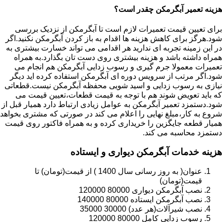
هزینه تعمیر آبگرمکن چقدر است؟
برای تعیین قیمت تعمیرات لازم است تا آبگرمکن از نزدیک بررسی
شود.هرگز برای کاهش هزینه ها اقدام به باز کردن آبگرمکن نکنید.اگر
در این زمینه تجربه ای ندارید هر اقدامی می تواند خسارت بیشتری به
همراه داشته باشد و هزینه بیشتری روی دست تان بگذارد.به همراه
تعمیرات معمولا جرم گیری و رسوب زدایی آبگرمکن هم انجام می
شود.اگر مرتب از سرویس دوره ای آبگرمکن استفاده کرده اید دیگر
نیازی به رسوب زدایی و اسید شویی محفظه آبگرمکن نیست.قطعاتی
که باید تعویض شوند هم با توجه به قیمت قطعات،تعیین قیمت می
شود.دستمزد تعمیر آبگرمکن به عوامل زیادی ارتباط دارد همیار قبل از
شروع به کار،مبلغ نهایی را اعلام می کند در صورتی که مشتری بخواهد
همیار قطعه جایگزین را خریداری کرده و به همراه فاکتور روی قیمت
دستمزد محاسبه می کند.
هزینه خدمات آبگرمکن دیواری و ایستاده
عنوان( به روز رسانی سال 1400 ) از قیمت(تومان) تا
قیمت(تومان)
نصب آبگرمکن دیواری 80000 120000
نصب آبگرمکن ایستاده 80000 140000
نصب شیرآلات(هر عدد) 30000 35000
رسوب زدایی کامل 80000 120000