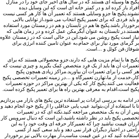
پکیج ها وسیله ای هستند که در سال های اخیر جای خود را در منازل
افراد باز کرده اند و در کمتر خانه ای است که این وسایل دیده
نشوند.پکیج ها جزو وسایلی هستند که تعمیر آن ها کار هر کسی نیست
و باید فردی که برای تعمیر پکیج انتخاب می شود،از توانایی بالایی
برخوردار باشد.پکیج ها هم در تابستان و هم در زمستان مورد استفاده
هستند.در تابستان به عنوان آبگرمکن عمل کرده و در زمان هایی که
نیاز است پکیج روشن می شود.این در حالی است که در زمستان علاوه
بر گرمای مورد نیاز برای حمام،به عنوان تامین کننده انرژی برای
شوفاژ،فن کوئل و …است.
پکیج ها با تمام مزیت هایی که دارند،جزو محصولاتی هستند که برای
تعمیرات آن ها باید از یک فرد متخصص کمک بگیرید و چیزی نیست که
هر کسی را برای تعمیرات آن بیاورید.مراکز زیادی همچون پکیج
کار،خدمت از ما،تهارن تعمیرگاه و …در زمینه تعمیرات تخصصی پکیج
فعالیت می کنند.پکیج کار که یکی از بهترین مراکز در حوزه تعمیرات
پکیج است،اقدام به معرفی بهترین راه ها برای تعمیر پکیج کرده است.
در ادامه به بررسی ایرادات پر استفاده ترین پکیج های بازار می پردازیم
تا با استفاده از آن،بتوانید عیب یابی حداقلی را از پکیج خود انجام دهید و
پس از آن به یک متخصص مراجعه کنید.نکته ای که در تعمیرات
تخصصی پکیج باید در نظر داشته باشید،این است که دنبال سرویس کار
ارزان قیمت نباشید چرا که تعمیرکار حرفه ای وقت خود را به این
راحتی در اختیار دیگران قرار نمی دهد و باید سعی کنید از کسی
استفاده کنید که در عین قیمت مناسب،از مهارت بالایی نیز برخوردار