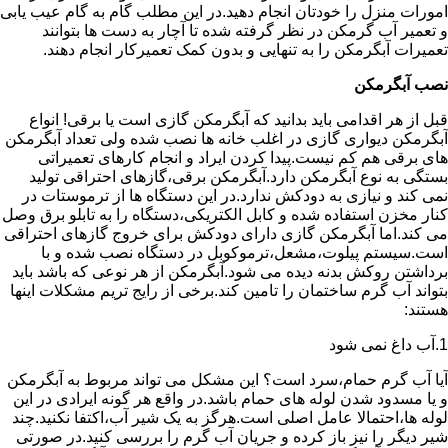
امورات منزل را خودتان انجام دهید.در این مطلب گام به گام عیب یابی
و تعمیر آب گرمکن در نظر گرفته شده تا آچار به دست ها بتوانند
تعمیرات آبگرمکن را به تنهایی و بدون کمک تعمیرکار انجام دهند.
نصب آبگرمکن
قبل از هر اقدامی باید بدانید که آبگرمکن گازی است یا برقی! انواع
آبگرمکن دیواری گازی در اغلب خانه ها نصب شده ولی تعداد آبگرمکن
های برقی هم کم نیست.پیدا کردن ایراد و انجام کارهای تعمیراتی
بستگی به نوع آبگرمکن دارد.آبگرمکن برقی،گازهای احتراقی تولید
نمی کند و نیازی به دودکش ندارد.در این دستگاه ها از ترموستات در
کنار مخزن استفاده شده و کابل الکتریکی،دستگاه را به تابلو برق وصل
می کند.اما آبگرمکن گازی دارای دودکش برای خروج گازهای احتراقی
است.سیستم پیلوت،مشعل،ترموکوبل در دستگاه نصب شده و با
برداشتن روکش بدنه دیده می شود.آبگرمکن از هر نوعی که باشد باید
بتواند آب گرم ساختمان را تامین کند.برخی از رایج تریم مشکلات اینها
هستند:
1.آب داغ نمی شود
آیا آب گرم حمام،سرد است؟ این مشکل می تواند مربوط به آبگرمکن
و یا مسدود شدن لوله های حمام باشد.در واقع هر گونه ایرادی در این
لوله ها،احتمالا عامل اصلی است.هرگز به یک شیر آب،اکتفا نکنید.چند
شیر دیگر را نیز باز کرده و جریان آب گرم را بررسی کنید.در صورتی