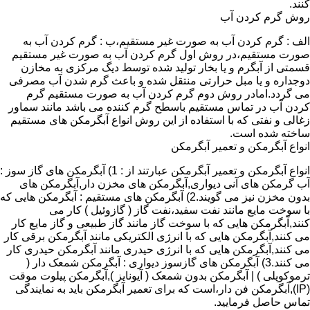
کنند.
روش گرم کردن آب
الف : گرم کردن آب به صورت غیر مستقیم،ب : گرم کردن آب به
صورت مستقیم،در روش اول گرم کردن آب به صورت غیر مستقیم
قسمتی از آبگرم و یا بخار تولید شده توسط دیگ مرکزی به مخازن
دوجداره و یا مبل حرارتی منتقل شده و باعث گرم شدن آب مصرفی
می گردد.امادر روش دوم گرم کردن آب به صورت مستقیم گرم
کردن آب در تماس مستقیم باسطح گرم کننده می باشد مانند سماور
زغالی و نفتی که با استفاده از این روش انواع آبگرمکن های مستقیم
ساخته شده است.
انواع آبگرمکن و تعمیر آبگرمکن
انواع آبگرمکن و تعمیر آبگرمکن عبارتند از : 1) آبگرمکن های گاز سوز :
آب گرمکن های آنی دیواری,آبگرمکن های مخزن دار,آبگرمکن های
بدون مخزن نیز می گویند.2) آبگرمکن های مستقیم : آبگرمکن هایی که
با سوخت مایع مانند نفت سفید،نفت گاز ( گازوئیل ) کار می
کنند,آبگرمکن هایی که با سوخت گاز مانند گاز طبیعی و گاز مایع کار
می کنند,آبگرمکن هایی که با انرژی الکتریکی مانند آبگرمکن برقی کار
می کنند,آبگرمکن هایی که با انرژی حیدری مانند آبگرمکن حیدری کار
می کنند.3) آبگرمکن های گازسوز دیواری : آبگرمکن شمعک دار (
ترموکوپلی ) | آبگرمکن بدون شمعک ( آیونایز ),آبگرمکن پیلوت موقت
(IP),آبگرمکن فن دار،است که برای تعمیر آبگرمکن باید به نمایندگی
تماس حاصل فرمایید.