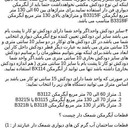
اینکه این نوع دودکش مکشی نخواهدداشت حتما باید از آبگرمکن
دیواری فن دار استفاده نمایید.برای متراژهای بین 60 الی 130 متر
مربع آبگرمکن B3315IF و متراژهای بالای 130 متر مربع آبگرمکن
B3318IF مناسب می باشد.
۴-سایز دودکش واحد:اگر واحد شما دارای دودکش تو کار تا پشت بام
می باشد سایز این دودکش تعیین کننده نوع آبگرمکن دیواری انتخابی
شما می باشد.در کل دودکش های توکار در دو سایز 10 سانتی متری و
15 سانتی متری می باشد به عبارت دیگر قطر دودکش داخل کار این
ابعاد می باشد.برای اینکه بهتر بتوانیم منظورمان را برسانیم دودکش
های سایز دودکش بخاری 10 سانتی متری می باشد.اگر واحد شما
دودکش تو کار تا پشت بام با سایز 10 سانتی متری ( هم اندازه دودکش
بخاری) داشته باشد تنها می توانید از آبگرمکن BX114 استفاده نمایید.
در صورتی که واحد شما دارای دودکش 15 سانتی تو کار می باشد بر
اساس متراژ می توانید دستگاه های زیر را انتخاب نمایید:
متراژ 60 الی 70 متر مربع آبگرمکن B3112
متراژ 70 الی 130 متر مربع آبگرمکن B3115 یا B3215i
متراژ بالاتر از 130 متر مربع آبگرمکن B3118 یا B3218i
قطعات آبگرمکن شمعک دار چیست ؟
قطعات ساختمان آب گرم کن های دیواری شمعک دار عبارتند از : 1)