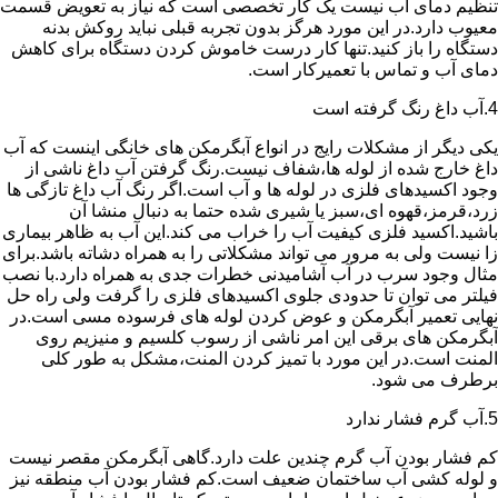
تنظیم دمای آب نیست یک کار تخصصی است که نیاز به تعویض قسمت
معیوب دارد.در این مورد هرگز بدون تجربه قبلی نباید روکش بدنه
دستگاه را باز کنید.تنها کار درست خاموش کردن دستگاه برای کاهش
دمای آب و تماس با تعمیرکار است.
4.آب داغ رنگ گرفته است
یکی دیگر از مشکلات رایج در انواع آبگرمکن های خانگی اینست که آب
داغ خارج شده از لوله ها،شفاف نیست.رنگ گرفتن آب داغ ناشی از
وجود اکسیدهای فلزی در لوله ها و آب است.اگر رنگ آب داغ تازگی ها
زرد،قرمز،قهوه ای،سبز یا شیری شده حتما به دنبال منشا آن
باشید.اکسید فلزی کیفیت آب را خراب می کند.این آب به ظاهر بیماری
زا نیست ولی به مرور می تواند مشکلاتی را به همراه دشاته باشد.برای
مثال وجود سرب در آب آشامیدنی خطرات جدی به همراه دارد.با نصب
فیلتر می توان تا حدودی جلوی اکسیدهای فلزی را گرفت ولی راه حل
نهایی تعمیر آبگرمکن و عوض کردن لوله های فرسوده مسی است.در
آبگرمکن های برقی این امر ناشی از رسوب کلسیم و منیزیم روی
المنت است.در این مورد با تمیز کردن المنت،مشکل به طور کلی
برطرف می شود.
5.آب گرم فشار ندارد
کم فشار بودن آب گرم چندین علت دارد.گاهی آبگرمکن مقصر نیست
و لوله کشی آب ساختمان ضعیف است.کم فشار بودن آب منطقه نیز