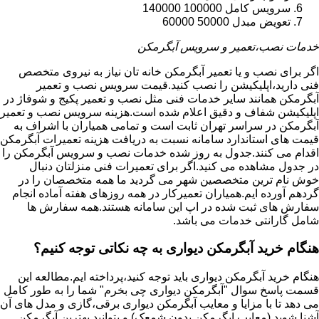
سرویس کامل 100000 140000
تعویض مبدل 50000 60000
خدمات نصب،تعمیر و سرویس آبگرمکن
اگر برای نصب و یا تعمیر آبگرمکن خانه تان نیاز به نیروی متخصص
فنی دارید،اپلیکیشن را نصب کنید.قیمت سرویس نصب و تعمیر
آبگرمکن همانند سایر خدمات فنی مثل نصب و تعمیر پکیج و شوفاژ در
اپلیکیشن شفاف و دقیق اعلام شده است.هزینه سرویس نصب و تعمیر
آبگرمکن در سراسر تهران ثابت است و تمامی همیاران با اشراف به
قیمت های استاندارد سامانه نسبت به دریافت هزینه تعمیرات آبگرمکن
اقدام می کنند.جدول به روز شده خدمات نصب و سرویس آبگرمکن را
در جدول مشاهده می کنید.اگر برای تعمیرات فنی منزلتان دنبال
خوش نام ترین متخصصین شهر می گردید ما همه متخصصان را در
گردهم آورده ایم.همیاران تعمیرکار در همه روزهای هفته آماده انجام
سفارش های ثبت شده در اپ این سامانه هستند.همه سفارش ها
شامل گارانتی خدمات می باشد.
هنگام خرید آبگرمکن دیواری به چه نکاتی توجه کنیم؟
هنگام خرید آبگرمکن دیواری باید توجه کنید،پرداخته ایم.مطالعه این
قسمت پاسخ سوال "آبگرمکن دیواری چی بخرم" شما را به طور کامل
می دهد تا با مزایا و معایب آبگرمکن دیواری برقی،گازی و مدل های آن
آشنا شوید (معایب ابگرمکن بدون شمعک) و بتوانید بهترین آبگرمکن