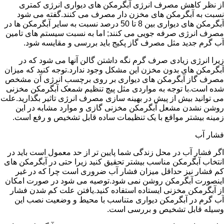
از نظر کاهش مصرف انرژی آبگرمکن های دیواری انرژی کمتری
نسبت به آبگرمکن های مخزن دار مصرف می کنند.گفته می شود
آبگرمکن های دیواری بین 8 تا 50 درصد نسبت به سایر آبگرمکن ها در
مصرف انرژی صرفه جویی می کنند; اما به نسبت سیستم های تامین
آب گرم جدید مثل مصرف گاز پکیج باید بررسی و مقایسه شود.
زیرا انرژی زیادی صرف گرم نگه داشتن گالن آنها می شود که در
آبگرمکن های بدون مخزن این مشکل وجود ندارد.توجه کنید که میزان
مصرف گاز آبگرمکن های دیواری بر روی برچسب انرژی آن مشخص
شده است.با توجه به مواردی مثل پیچ تنظیم شمعک آبگرمکن مخزنی
می توانید بیش از پیش در بهینه سازی مصرف انرژی تاثیر بگذارید.علت
روشن نشدن مشعل آبگرمکن مخزنی گازی و موارد مشابه در این
زمینه بیشتر مواقع با یک تنظیمات ساده قابل تشخیص و رفع است.
فشار آب
اگر فشار آب در محل زندگی شما پایین تر از حد معمول است باید در
انتخاب آبگرمکن مناسب بیشتر تحقیق کنید زیرا حتی در آبگرمکن های
کم فشار نیز حداقل میزان فشار آب ضروری است چرا که در غیر
اینصورت آبگرمکن روشن نمی شود.توصیه می شود در صورت امکان
از آبگرمکن مخزنی ایستاده استفاده کنید.یافتن علت کم شدن فشار
آب گرم در آبگرمکن دیواری متناسب با محیط و وضعیت نصب این
وسیله قابل تشخیص و بررسی است.