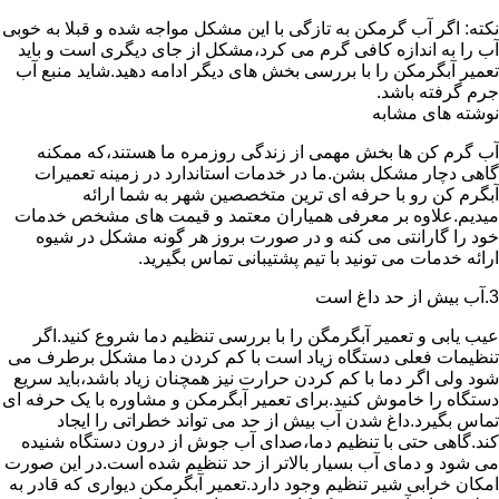
نکته: اگر آب گرمکن به تازگی با این مشکل مواجه شده و قبلا به خوبی
آب را به اندازه کافی گرم می کرد،مشکل از جای دیگری است و باید
تعمیر آبگرمکن را با بررسی بخش های دیگر ادامه دهید.شاید منبع آب
جرم گرفته باشد.
نوشته های مشابه
آب گرم کن ها بخش مهمی از زندگی روزمره ما هستند،که ممکنه
گاهی دچار مشکل بشن.ما در خدمات استاندارد در زمینه تعمیرات
آبگرم کن رو با حرفه ای ترین متخصصین شهر به شما ارائه
میدیم.علاوه بر معرفی همیاران معتمد و قیمت های مشخص خدمات
خود را گارانتی می کنه و در صورت بروز هر گونه مشکل در شیوه
ارائه خدمات می تونید با تیم پشتیبانی تماس بگیرید.
3.آب بیش از حد داغ است
عیب یابی و تعمیر آبگرمگن را با بررسی تنظیم دما شروع کنید.اگر
تنظیمات فعلی دستگاه زیاد است با کم کردن دما مشکل برطرف می
شود ولی اگر دما با کم کردن حرارت نیز همچنان زیاد باشد،باید سریع
دستگاه را خاموش کنید.برای تعمیر آبگرمکن و مشاوره با یک حرفه ای
تماس بگیرد.داغ شدن آب بیش از حد می تواند خطراتی را ایجاد
کند.گاهی حتی با تنظیم دما،صدای آب جوش از درون دستگاه شنیده
می شود و دمای آب بسیار بالاتر از حد تنظیم شده است.در این صورت
امکان خرابی شیر تنظیم وجود دارد.تعمیر آبگرمکن دیواری که قادر به