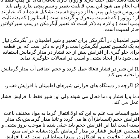
آب انجام می شود،این پمپ قابلیت تعمیر و سیم پیچی ندارد ولی باید
سرویس شود،این پمپ ها از دو نوع قسمت تشکیل شده اند که عبارتند
از : روتور ( که قسمت متحرک و گردنده است )،استاتور ( که بدنه ثابت
پمپ است ) و لازم به ذکر است که تعمیر آبگرمکن در پمپ سیرکولاتور
حائز اهمیت است.
شیر اطمینان در آبگرمکن برای تعمیر و شیر اطمینان در آبگرمکن نیاز
به یک تکنسین تعمیر آبگرمکن است،و لازم به ذکر است که این قطعه
برای جلو گیری از افزایش بیش از حد فشار در مدار گرمایش استفاده
می شود تا از ایجاد نشتی و آسیب در اتصالات جلوگیری نماید.
1) این شیر در فشار 3bar عمل کرده و حجم اضافی آب مدار گرمایش
را تخلیه می کند.
2) اگرچه در دستگاه های حرارتی شیرهای اطمینان با افزایش فشار،
دما و یا فشار و دما فعال می شوند ولی این شیر فقط با افزایش فشار
عمل می کند.
منبع انبساط بت علم به این که اولا،انتقال گرما به مواد مختلف باعث
افزایش حجم (اتبساط) آن ها می گردد و ثانیا مدار گرمایش،یک مدار
بسته است،لذا این افزایش حجم باید خنثی شده تا موجب بروز نشتی و
همچنین افزایش فشار در مدار گرمایش نگردد،نشانه خرابی منبع
انبساط : علامت بروز اشکال در منبع انبساط این است که با افزایش