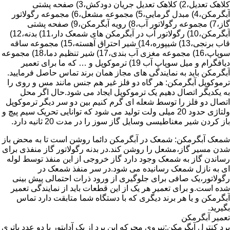
کلاهک تعدیل،2) کلاهک تعدیل جریان دودکش،3) صفحه پشتی
آبگرمکن،4) مبدل گرمایی،5) مجموعه مشعل،6) مجموعه رگولاتور
گاز،7) مجموعه رگولاتور آب،8) رویه آبگرمکن،9) صفحه پشتی
آبگرمکن،10) رگولاتور آب در آبگرمکن های شمعک دار،11) بدنه،12)
قاب برنجی،13) شیپوره،14) شیر احتراق آهسته،15) مجموعه ساقه
سوپاپ،16) مجموعه مغزی آب بندی،17) شیر تنظیم دما،18) مجموعه
دیافگرام و میل سوپاپ آب 19) ترموکوپل و … که ما برای تعمیر
آبگرمکن باید به نمایندگی های مجاز همان برند تماس حاصل فرمایید.
ترموکوپل آبگرمکن: هر گاه دو فلز غیر هم جنس مانند مس و روی را
به یکدیگر اتصال دهیم یک ترموکوپل ایجاد می شود.حال اگر محل
اتصال دو فلز را توسط شعله ای گرم کنیم بین دو سر دیگر ترموکوپل
ولتاژی حدود 20 میلی ولت تولید می شود که توانایی تحریک سیم پیچ و
باز کردن شیر مغناطیسی وسایل گاز سوز را در مدت 20 ثانیه دارد.
شمعک آبگرمکن: شمعک در آبگرمکن دائما روشن است تا به محض باز
شدن مسیر گاز،مشعل را روشن کند.در بدنه رگولاتور گاز منفذی برای
رساندن گاز به شمعک وجود دارد گاز خروجی از این منفذ توسط لوله
ای به نازل شمعک رسانیده می شود.در سر منفذ شمعک در
رگولاتور،یک صافی برای جلوگیری از ورود ذرات احتمالی پیش بینی
شده است.و برای تعمیر هر یک از این قطعات باید از نمایندگی تعمیر
آبگرمکن و یا هر برند دیگری که با دستگاه شما متابقت دارد تماس
بگیرید.
تعمیر آبگرمکن
برد کنترل آبگرمکن:نیروی محرکه این برد از یک آدابتور یا دو عدد باتری