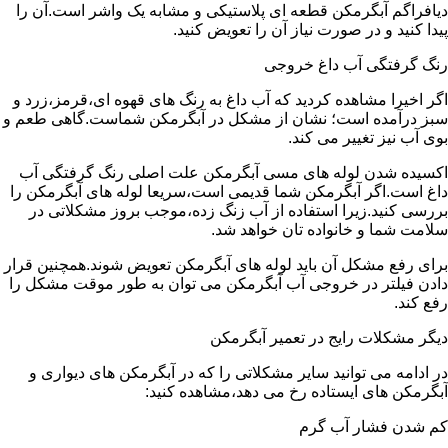
دیافراگم آبگرمکن قطعه ای پلاستیکی و مشابه یک واشر است.آن را
پیدا کنید و در صورت نیاز آن را تعویض کنید.
رنگ گرفتگی آب داغ خروجی
اگر اخیرا مشاهده کردید که آب داغ به رنگ های قهوه ای،قرمز،زرد و
سبز درآمده است؛ نشان از مشکل در آبگرمکن شماست.گاهی طعم و
بوی آب نیز تغییر می کند.
اکسیده شدن لوله های مسی آبگرمکن علت اصلی رنگ گرفتگی آب
داغ است.اگر آبگرمکن شما قدیمی است،سریعا لوله های آبگرمکن را
بررسی کنید.زیرا استفاده از آب زنگ زده،موجب بروز مشکلاتی در
سلامت شما و خانواده تان خواهد شد.
برای رفع مشکل آن باید لوله های آبگرمکن تعویض شوند.همچنین قرار
دادن فیلتر در خروجی آب آبگرمکن می توان به طور موقت مشکل را
رفع کند.
دیگر مشکلات رایج در تعمیر آبگرمکن
در ادامه می توانید سایر مشکلاتی را که در آبگرمکن های دیواری و
آبگرمکن های ایستاده رخ می دهد،مشاهده کنید:
کم شدن فشار آب گرم