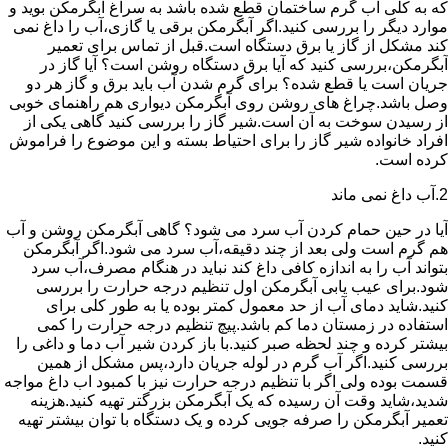
که به کلی آب گرم ساختمان قطع شده باشد به سراغ آبگرمکن بوید و
موارد دیگر را بررسی کنید.اگر آبگرمکن برقی یا گازی،آب را داغ نمی
کند مشکل از گاز یا برق دستگاه است.قبل از تماس برای تعمیر
آبگرمکن،بررسی کنید که آیا برق دستگاه روشن است؟ آیا گاز در
جریان است یا قطع شده؟ برای گرم شدن آب باید برق و گاز هر دو
وصل باشد.چراغ های روشن روی آبگرمکن دیواری هم راهنمای خوبی
از رسیدن سوخت به آن است.شیر گاز را بررسی کنید گاهی یکی از
افراد خانواده شیر گاز را برای احتیاط بسته و این موضوع را فراموش
کرده است.
2.آب داغ نمی ماند
آیا در حین حمام کردن آب سرد می شود؟ گاهی آبگرمکن روشن و آب
هم گرم است ولی بعد از چند دقیقه،آب سرد می شود.اگر آبگرمکن
بتواند آب را به اندازه کافی داغ کند نباید در هنگام مصرف،آب سرد
شود.برای عیب یابی آبگرمکن اول تنظیم درجه حرارت را بررسی
کنید.شاید دمای آب از حد معمول کمتر بوده یا به طور کلی برای
استفاده در زمستان دما کم باشد.پیچ تنظیم درجه حرارت را کمی
بیشتر کرده و چند لحظه صبر کنید.با باز کردن شیر آب دما و داغی را
بررسی کنید.اگر آب گرم در لوله جریان دارد،پس مشکل از همین
قسمت بوده ولی اگر با تنظیم درجه حرارت نیز با کمبود اب داغ مواجه
شدید،شاید وقت آن رسیده که یک آبگرمکن بزرگتر تهیه کنید.هزینه
تعمیر آبگرمکن را صرفه جویی کرده و یک دستگاه با توان بیشتر تهیه
کنید.