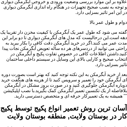
علاوه بر این موارد بررسی وضعیت ورودی و خروجی آبگرمکن دیواری
و توجه به نصب صحیح تجهیزات در هنگام راه اندازی آبگرمکن دیواری
در این امر تاثیر بسزایی دارد.
دوام و طول عمر بالا
گفته می شود که طول عمر یک آبگرمکن با کیفیت مخزن دار تقریبا یک
دهه است.این درحالیست که مدل های آبگرمکن دیواری تا دو برابر این
مدت عمر می کنند.اگر در خرید آبگرمکن دقت کافی را بکار ببرید به
راحتی می توانید از دردسرهای هر ده ساله تعویض آبگرمکن نجات پیدا
کنید.داشتن اطلاعات کافی در خصوص تفاوت پکیج و آبگرمکن در
انتخاب صحیح و کارایی بالای این وسایل در سیستم داخلی ساختمان
تاثیر بسزایی دارد.
بعد از خرید آبگرمکن به این نکته توجه کنید که بهتر است بصورت دوره
ای آبگرمکن خود را تعمیر و سرویس کنید تا از هزینه های هنگفت خرید
دوباره آبگرمکن جلوگیری کنید و در صورت بروز مشکل در آبگرمکن
بلافاصله از یک تکنسین تعمیر آبگرمکن کمک بگیرید.با نصب اپلیکیشن
"" همیشه به یک تعمیرکار حرفه ای و متخصص دسترسی دارید.
آسان ترین روش تعمیر انواع پکیج توسط پکیج
کار در بوستان ولایت, منطقه بوستان ولایت