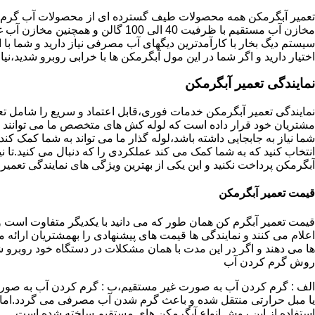
تعمیر آبگرمکن همه محصولات طیف گسترده ای از محصولات آب گرم ار
مخازن آب مستقیم با ظرفیت 40 الی 100 گا
اختیار دارید و اگر شما در این مول آبگرمکن ها با خرابی روبرو شدید،نیا
نمایندگی تعمیر آبگرمکن
نمایندگی تعمیر آبگرمکن خدمات فوری،قابل اعتماد و سریع را شامل ت
مشتریان خود قرار داده است که لوله کش های متخصص ما می توانند مدل
شما نیاز به جابجایی داشته باشد،لوله گذار ما می تواند به شما کمک 
انتخاب کنید که به شما کمک می کند عملکردی را که دنبال می کنید.تا نیا
آبگرمکن پرداخت نکنید و این یکی از بهترین ویژگی های نمایندگی تعمی
قیمت تعمیر آبگرمکن
قیمت تعمیر آبگرم کن همان طور که می دانید با یکدیگر متفاوت است و 
اعلام می کنند و نمایندگی ها قیمت های پیشنهادی را بهمشتریان ارائه 
ها می دهند و اگر در این مدت با همان مشکلات در دستگاه خود روبرو ش
روش گرم کردن آب
الف : گرم کردن آب به صورت غیر مستقیم،ب : گرم کردن آب به صورت
یا مبل حرارتی منتقل شده و باعث گرم شدن آب مصرفی می گردد.اماد
استفاده از این روش انواع آبگرمکن های مستقیم ساخته شده است.