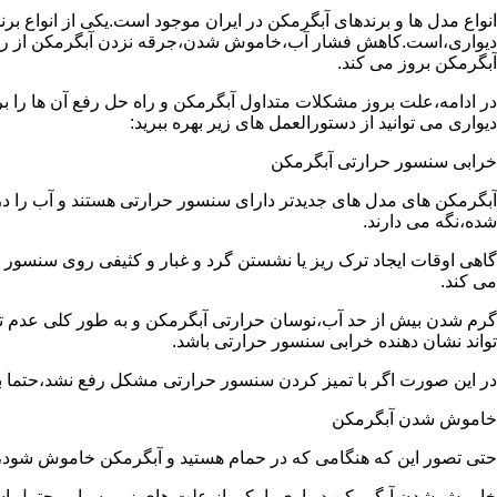
انواع مدل ها و برندهای آبگرمکن در ایران موجود است.یکی از انواع بر
دیواری،است.کاهش فشار آب،خاموش شدن،جرقه نزدن آبگرمکن از رایج
آبگرمکن بروز می کند.
در ادامه،علت بروز مشکلات متداول آبگرمکن و راه حل رفع آن ها را ب
دیواری می توانید از دستورالعمل های زیر بهره ببرید:
خرابی سنسور حرارتی آبگرمکن
آبگرمکن های مدل های جدیدتر دارای سنسور حرارتی هستند و آب را د
شده،نگه می دارند.
گاهی اوقات ایجاد ترک ریز یا نشستن گرد و غبار و کثیفی روی سنسور ح
می کند.
گرم شدن بیش از حد آب،نوسان حرارتی آبگرمکن و به طور کلی عدم 
تواند نشان دهنده خرابی سنسور حرارتی باشد.
در این صورت اگر با تمیز کردن سنسور حرارتی مشکل رفع نشد،حتما ب
خاموش شدن آبگرمکن
حتی تصور این که هنگامی که در حمام هستید و آبگرمکن خاموش شو
خاموش شدن آبگرمکن دیواری با یکی از علت های زیر بسیار محتمل ا