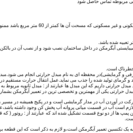
ندگی مربوطه تماس حاصل شود
نصب وسایل گاز سوز پر مصرف مانند آبگرمکن د
یبایستی آبگرمکن در داخل ساختمان نصب شود و از نصب آن در بالکن،
 خطرناک است.
فی و گرمایشی)در محفظه ای به نام مبدل حرارتی انجام می شود.مب
د و گرمای تولید شده را جذب می نماید.عمل انتقال حرارت مستقیم د
دل حرارتی داریم که این مبدل ها عبارتند از : مبدل ثانویه مربوط ب
دل حرارتی یکی از مهمترین و تخصصی ترین در تعمیر آبگرمکن بشمار 
کت در آوردن آب در مدار گرمایشی است و در پکیج همیشه در مسیر بر
ملکرداین نوع پمپ لازم است آب در قسمت میانی پروانه آب پخش کن وجود داشته
 پمپ ها از دو نوع قسمت تشکیل شده اند که عبارتند از : روتور ( که
ست.
 به یک تکنسین تعمیر آبگرمکن است،و لازم به ذکر است که این قطعه ب