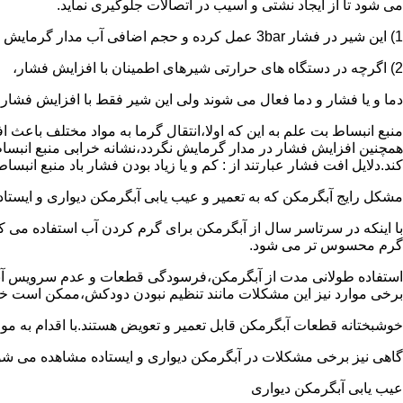
می شود تا از ایجاد نشتی و آسیب در اتصالات جلوگیری نماید.
1) این شیر در فشار 3bar عمل کرده و حجم اضافی آب مدار گرمایش را تخلیه می کند.
2) اگرچه در دستگاه های حرارتی شیرهای اطمینان با افزایش فشار،
دما و یا فشار و دما فعال می شوند ولی این شیر فقط با افزایش فشار
منبع انبساط بت علم به این که اولا،انتقال گرما به مواد مختلف باعث
همچنین افزایش فشار در مدار گرمایش نگردد،نشانه خرابی منبع انبساط
کند.دلایل افت فشار عبارتند از : کم و یا زیاد بودن فشار باد منبع انب
مشکل رایج آبگرمکن که به تعمیر و عیب یابی آبگرمکن دیواری و ایستاده 
با اینکه در سرتاسر سال از آبگرمکن برای گرم کردن آب استفاده می ک
گرم محسوس تر می شود.
استفاده طولانی مدت از آبگرمکن،فرسودگی قطعات و عدم سرویس آبگ
برخی موارد نیز این مشکلات مانند تنظیم نبودن دودکش،ممکن است خ
خوشبختانه قطعات آبگرمکن قابل تعمیر و تعویض هستند.با اقدام به م
گاهی نیز برخی مشکلات در آبگرمکن دیواری و ایستاده مشاهده می شو
عیب یابی آبگرمکن دیواری