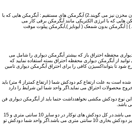
انواع آبگرمکن و تعمیر آبگرمکن عبارتند از : 1) آبگرمکن های گاز سوز : آب گرمکن های آنی دیواری,آبگرمکن های مخزن دار,آبگرمکن های بدون مخزن نیز می گویند.2) آبگرمکن های مستقیم : آبگرمکن هایی که با
ن هایی که با انرژی الکتریکی مانند آبگرمکن برقی کار می
 : آبگرمکن شمعک دار ( ترموکوپلی ) | آبگرمکن بدون شمعک ( آیونایز ),آبگرمکن پیلوت موقت
کن دیواری محفظه احتراق باز که بیشتر آبگرمکن دیواری را شامل می
 ممنوع می باشد.پس اگر متراژ واحدشما کمتر از 60 متر مربع می باشدتنها می توانید از آبگرمکن دیواری محفظه احتراق بسته استفاده نمایید که
ه خارج شود تا بتوانداکسیژن کافی را برای احتراق آبگرمکن دیواری تامین
۲-طبقه واحد:مورد بعدی که در انتخاب آبگرمکن دیواری تاثیر گذار است طبقه وقوع ساختمان است،اگر واحد شما در طبقه آخرساختمان واقع شده است به علت ارتفاع کم دودکش شما ( ارتفاع کمتراز 4 متر) باید
روج محصولات احتراق می نماید.اگر واحد شما این شرایط را دارد
ه این نوع دودکش مکشی نخواهدداشت حتما باید از آبگرمکن دیواری فن
۴-سایز دودکش واحد:اگر واحد شما دارای دودکش تو کار تا پشت بام می باشد سایز این دودکش تعیین کننده نوع آبگرمکن دیواری انتخابی شما می باشد.در کل دودکش های توکار در دو سایز 10 سانتی متری و 15
سانتی متری می باشد به عبارت دیگر قطر دودکش داخل کار این ابعاد می باشد.برای اینکه بهتر بتوانیم منظورمان را برسانیم دودکش های سایز دودکش بخاری 10 سانتی متری می باشد.اگر واحد شما دودکش تو