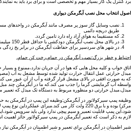
برد کنترل یک کار بسیار مهم و تخصصی است و برای برد باید به نمای
اصول انتخاب محل نصب آبگرمکن دیواری
طریق دریچه دائمی
که مستقیما به هوای آزاد راه دارد تامین گردد.
در بالای محل نصب آبگرمکن دودکشی با حداقل قطر 150 میلیمتر تعبیه شده باشد.
در شهر های سردسیر برای حفاظت آبگرمکن در برابر یخ زدگی م
احتیاط و خطر بزرگ:نصب آبگرمکن در حمام،رخت کن حمام،
اتاق خواب و کلیه محل هایی که هوا در آن جریان ندارد،ممنوع و بسیار
مبدل حرارتی عمل انتقال حرارت تولید شده توسط مشعل به آب (مصر
که به صورت افقی در بالای مشعل قرار گرفته و آب از آن عبور می کن
واسطه آب گرمایشی گرما را جذب می کند.که ما در آبگرمکن چند مبل مب
مبدل،مبدل حرارتی دو منظوره مربوط به دستگاه تک مبدل که تعمیر مب
وظیفه پمپ سیرکولاتور در آبگرمکن:وظیفه این پمپ در آبگرمکن به حر
مرکز) بوده و با برق 220 ولت کار می کند.مبرای ع
شود،این پمپ قابلیت تعمیر و سیم پیچی ندارد ولی باید سرویس شود،این
لازم به ذکر است که تعمیر آبگرمکن در پمپ سیرکولاتور حائز اهمیت ا
شیر اطمینان در آبگرمکن برای تعمیر و شیر اطمینان در آبگرمکن نیاز