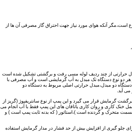
ر واحدهای مسکونی و غیر مسکونی که مسحت آن ها کمتر از 60 متر مربع باشد ممنوع است،مگر آنکه هوای مورد نیاز جهت احتراق گاز مصرفی آن ها از
دل حرارتی از چند ردیف لوله مسی رفت و برگشتی تشکیل شده است
ر هر دو نوع دستگاه تک مبدل به آب گرمایشی است و آب مصرفی با
ه دستگاه دو مبدل،مبدل حرارتی اصلی مربوط به دستگاه دو
می آید.
گشت گرمایش قرار می گیرد و این پمپ از نوع سانتریفیوژ (گریز از
 باشد،عمل خنک کاری و روان کاری یاتاقان های این پمپ فقط با آب انجام می
 قسمت متحرک و گردنده است )،استاتور ( که بدنه ثابت پمپ است ) و
رای جلو گیری از افزایش بیش از حد فشار در مدار گرمایش استفاده