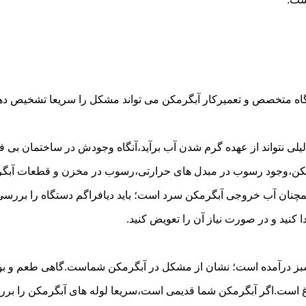
گاه متخصص و تعمیرکار آبگرمکن می تواند مشکل را سریعا تشخیص دهد 
لی نتواند از عهده گرم شدن آب برآید،آنگاه وجودش در ساختمان بی فای
مکن،وجود رسوب در مبدل های حرارتی،رسوب در مخزن و قطعات آبگرم
مچنان آب خروجی آبگرمکن سرد است؛ باید دیافراگم دستگاه را بررسی 
کنید و در صورت نیاز آن را تعویض کنید.
 سبز درآمده است؛ نشان از مشکل در آبگرمکن شماست.گاهی طعم و بوی 
ست.اگر آبگرمکن شما قدیمی است،سریعا لوله های آبگرمکن را بررسی