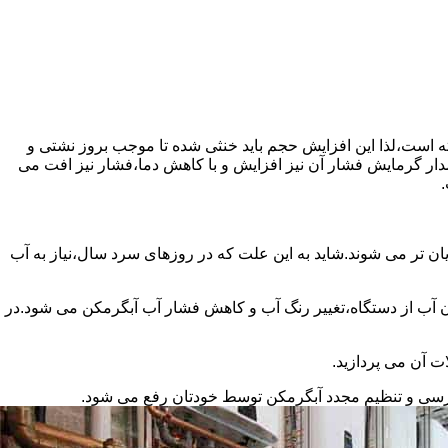
سته است،لذا این افزایش حجم باید خنثی شده تا موجب بروز نشتی و
دار گرمایش فشار آن نیز افزایش و با کاهش دما،فشار نیز افت می
.
ان تر می شوند.شاید به این علت که در روزهای سرد سال،نیاز به آب
ب از دستگاه،تغییر رنگ آب و کاهش فشار آب آبگرمکن می شود.در
ت آن می پردازید.
ررسی و تنظیم مجدد آبگرمکن توسط خودتان رفع می شود.