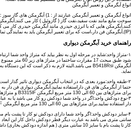
انواع آبگرمکن و تعمیر آبگرمکن
سوخت مایع مانند نفت سفید،نفت گاز ( گازوئیل ) کار می کنند,آبگرمکن 
(IP),آبگرمکن فن دار،است که برای تعمیر آبگرمکن باید به نمایندگی تماس حاصل فرمایید.
راهنمای خرید آبگرمکن دیواری
۱-متراژ واحد:شاید در مرحله اول به نظر بیاید که متراژ واحد شما ارت
آبگرمکن B5418Rsi می باشد.البته لازم به ذکر است که 
نماید.
حتما از آبگرمکن های فن داراستفاده نمایید.آبگرمکن دیواری فن دار 
برای متراژهای بین 60 الی 130 متر مربع آبگرمکن B3315IF و متراژهای بالای 130 متر مربع آبگرمکن B3318IF مناسب می باشد.
۳-نوع دودکش واحد:اگر در واحد شما دودکش رو کار می باشد یا به عبا
دار استفاده نمایید.برای متراژهای بین 60 الی 130 متر مربع آبگرمکن B3315IF و متراژهای بالای 130 متر مربع آبگرمکن B3318IF مناسب می باشد.
کار تا پشت بام با سایز 10 سانتی متری ( هم اندازه دودکش بخاری) داشته باشد تنها می توانید از آبگرمکن BX114 استفاده نمایید.