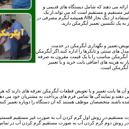
ائه می دهند که شامل دیستگاه های قدیمی و
لن و همچنین مخازن آب غیر مستقیم و مستقیم است که می تواند،از یک
سیستم دیگ بخار با کارآمدترین دیگهای آب مصرفی نیاز دارید و شما با استفاده از دیگ بخار AIM همیشه آبگرم مصرفی در
ز به یک تکنسین تعمیر آبگرمکن دارید.
عویض،تعمیر و نگهداری آبگرمکن در خدمت
 های سنتی و تانکرها را اداره کنند.اگر آبگرمکن
کند آبگرمکن مناسب را با یک قیمت مقرون به صرفه
ز به هزینه های اضافی بابت خرید و یا تعمیر
ر آبگرمکن است.
آن ها بابت تعمیر و یا تعویض قطعات آبگرمکن تعرفه های دارند که هر 
می دهند،و نمایندگی ها تمامی فرم های پرداخت به مشتریان خود می دهند
ده باشند متخصصان موظف هستند که ان دستگاه را دوباره تعمیر کنند و
 مستقیم،در روش اول گرم کردن آب به صورت غیر مستقیم قسمتی از 
ر روش دوم گرم کردن آب به صورت مستقیم گرم کردن آب در تماس مس