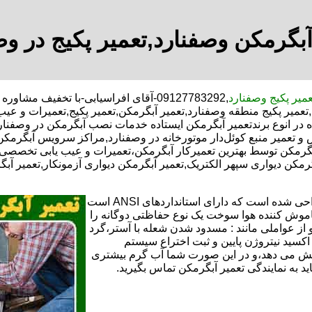
آبگرمکن وصفنارد,تعمیر پکیج در وص
عمیر پکیج وصفنارد
,09127783292-آقای افراسیابی-با تخفیف
,تعمیر پکیج منطقه وصفنارد,تعمیر آبگرمکن,تعمیر پکیج,تعمیرات و عی
در انوع برندتعمیر آبگرمکن ایستاده خدمات نصب آبگرمکن در وصفنارد,
 و تعمیر منبع کوئل‌دار موتورخانه در وصفنارد,مراکز سرویس آبگرمک
رمکن توسط بهترین تعمیرکار آبگرمکن،تعمیرات و عیب یابی تخصصی ت
بگرمکن دیواری سپهر الکتریک,تعمیر آبگرمکن دیواری آزمونکار,تعمیر آب
تعمیر آبگرمکن گازی،آبگرمکن برقی یا آبگرمکن ایستاده ​ آبگرمکن طراحی شده است که دارای استانداردهای ANSI است
خاموش کننده هوا سوخت یک نوع حفاظتی دوگانه را
 از عواملی مانند : مسدود شدن شعله با آستر،گرد
می کندو با طراحی NOX و با استفاده از اکسید نیتروژن پایین و ثبت اختراع سیستم
ا کاهش می دهد،و در این صورت شما آب گرم بیشتری
اید به نمایندگی تعمیر آبگرمکن تماس بگیرید.