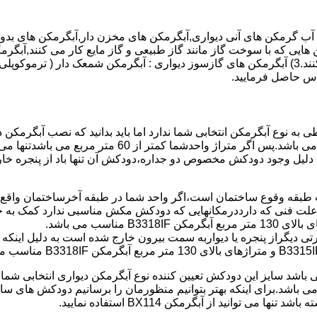
هایی که با سوخت گاز مانند گاز طبیعی و گاز مایع کار می کنند,آبگرمک
کنند,آبگرمکن هایی که با انرژی حیدری مانند آبگرمکن حیدری کار می کنند.3) آبگرمکن های گازسوز دیواری
باطی به نوع آبگرمکن انتخابی شما ندارد اما باید بدانید که نصب آبگرم
شود طبق مبحث 17 مقرارت ساختما در متراژ های زیر 60 متر
این دستگاه به دلیل وجود دودکش مخصوص دو جداره،دودکش آن تنها باد از پنجر
به علت فنی که دارددرمکانهایی که دودکش مکش مناسبی ندارد کمک به خ
رتی دیگراز پنجره یا دیواربه سمت بیرون خارج شده است به دلیل اینک