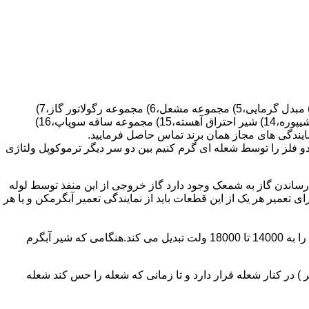
قطعات ساختمان آب گرم کن های دیواری شمعک دار عبارتند از : 1) کلاهک تعدیل،2) کلاهک تعدیل جریان دودکش،3) صفحه پشتی آبگرمکن،4) مبدل گرمایی،5) مجموعه مشعل،6) مجموعه رگولاتور گاز،7)
مجموعه رگولاتور آب،8) رویه آبگرمکن،9) صفحه پشتی آبگرمکن،10) رگولاتور آب در آبگرمکن های شمعک دار،11) بدنه،12) قاب برنجی،13) شیپوره،14) شیر احتراق آهسته،15) مجموعه ساقه سوپاپ،16)
و فلز را توسط شعله ای گرم کنیم بین دو سر دیگر ترموکوپل ولتاژی
ساندن گاز به شمعک وجود دارد گاز خروجی از این منفذ توسط لوله
عمیر هر یک از این قطعات باید از نمایندگی تعمیر آبگرمکن و یا هر
برد کنترل آبگرمکن:نیروی محرکه این برد از یک آدابتور یا دو عدد باتری 1/5 ولت تامین می شود.برای ایجاد جرقه یک تراس افزاینده این 3 ولت را به 14000 تا 18000 ولت تبدیل می کند.هنگامی که شیر آبگرم
در کنار شعله قرار دارد و تا زمانی که شعله را حس کند شعله