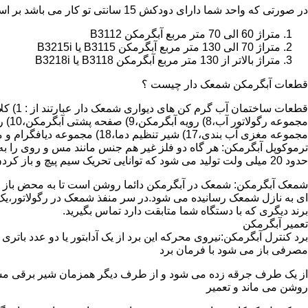
در صورتی که واحد شما دارای دودکش 15 سانتی تو کار می باشد بر اساس متراژ می توانید دستگاه های زیر را انتخاب نمایید:
متراژ 60 الی 70 متر مربع آبگرمکن B3112
متراژ 70 الی 130 متر مربع آبگرمکن B3115 یا B3215i
متراژ بالاتر از 130 متر مربع آبگرمکن B3118 یا B3218i
قطعات آبگرمکن شمعک دار چیست ؟
مجموعه مغزی آب بندی،17) شیر تنظیم دما،18) مجموعه دیافگرام و میل سوپاپ آب 19) ترموکوپل و … که ما برای تعمیر آبگرمکن باید به نمایندگی های مجاز همان برند تماس حاصل فرمایید.
ترموکوپل آبگرمکن: هر گاه دو فلز غیر هم جنس مانند مس و روی را به
حدود 20 میلی ولت تولید می شود که توانایی تحریک سیم پیچ و باز کردن شیر مغناطیسی وسایل گاز سوز را در مدت 20 ثانیه دارد.
شمعک آبگرمکن: شمعک در آبگرمکن دائما روشن است تا به محض باز شد
ای به نازل شمعک رسانیده می شود.در سر منفذ شمعک در رگولاتور،یک ص
برند دیگری که با دستگاه شما متابقت دارد تماس بگیرید.
تعمیر آبگرمکن
مصرفی باز می شود با فرمان برد
از یک طرف جرقه زده می شود و از طرف دیگر همزمان شیر برقی مسیر گ
روشن می ماند و تعمیر