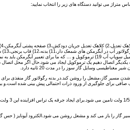
 یکدیگر اتصال دهیم یک ترموکوپل ایجاد می شود.حال اگر محل اتصال د
ن مسیر گاز،مشعل را روشن کند.در بدنه رگولاتور گاز منفذی برای ر
افی برای جلوگیری از ورود ذرات احتمالی پیش بینی شده است.و برای ت
از را باز می کند و مشعل روشن می شود.الکترود آیونایز ( حس گر ) 