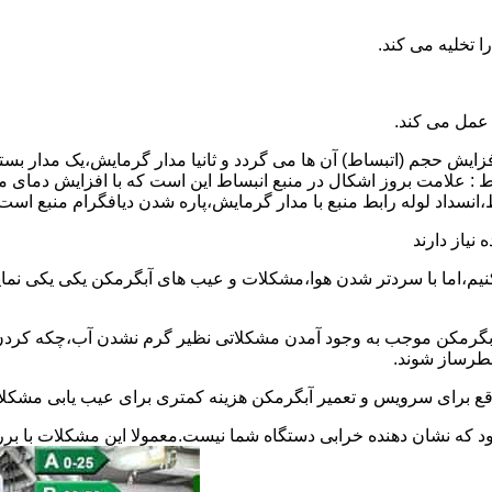
 عمل می کند.
 افزایش حجم (اتبساط) آن ها می گردد و ثانیا مدار گرمایش،یک مدار ب
 : علامت بروز اشکال در منبع انبساط این است که با افزایش دمای م
ساط،انسداد لوله رابط منبع با مدار گرمایش،پاره شدن دیافگرام منبع است
نیاز دارند
نیم،اما با سردتر شدن هوا،مشکلات و عیب های آبگرمکن یکی یکی نمای
رمکن موجب به وجود آمدن مشکلاتی نظیر گرم نشدن آب،چکه کردن آ
طرساز شوند.
وقع برای سرویس و تعمیر آبگرمکن هزینه کمتری برای عیب یابی مشکلا
د که نشان دهنده خرابی دستگاه شما نیست.معمولا این مشکلات با ب