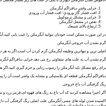
خرابی واشر دیافراگم آبگرمکن
افت فشار گاز ورودی؛ افت فشار آب ورودی
خرابی و مشکل ترموکوپل
نقص در مشعل آبگرمکن
ارتفاع بالای شمعک
در این صورت ممکن است خودتان نتوانید آبگرمکن را عیب یابی کنید.آن
گرم نشدن آب خروجی آبگرمکن
اصلی ترین و تنهاترین وظیفه آبگرمکن،گرم کردن آب است.اگر به هر دلی
گرم نشدن آب به علت های متفاوتی رخ می دهد.خرابی دیافراگم آبگر
برای رفع مشکل باید آبگرمکن را رسوب زدایی و جرم گیری کنید.اگر ه
دیافراگم آبگرمکن قطعه ای پلاستیکی و مشابه یک واشر است.آن را پیدا 
رنگ گرفتگی آب داغ خروجی
اگر اخیرا مشاهده کردید که آب داغ به رنگ های قهوه ای،قرمز،زرد و
اکسیده شدن لوله های مسی آبگرمکن علت اصلی رنگ گرفتگی آب داغ ا
سلامت شما و خانواده تان خواهد شد.