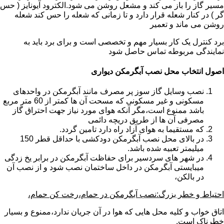
مسیر گاز را باز می کند و مشعل روشن می شود.الکترود آیونایز ( حس
گر ) در کنار شعله قرار دارد و تا زمانی که شعله را حس کند شعله
روشن می ماند و تعمیر
برد کنترل یک کار بسیار مهم و تخصصی است و برای برد باید به
نمایندگی مربوطه تماس حاصل شود
اصول انتخاب محل نصب آبگرمکن دیواری
نصب وسایل گاز سوز پر مصرف مانند آبگرمکن در واحدهای
مسکونی و غیر مسکونی که مسحت آن ها کمتر از 60 متر مربع
باشد ممنوع است،مگر آنکه هوای مورد نیاز جهت احتراق گاز
مصرفی آن ها از طریق دریچه دائمی
که مستقیما به هوای آزاد راه دارد تامین گردد.
در بالای محل نصب آبگرمکن دودکشی با حداقل قطر 150
میلیمتر تعبیه شده باشد.
در شهر های سردسیر برای حفاظت آبگرمکن در برابر یخ زدگی
میبایستی آبگرمکن در داخل ساختمان نصب شود و از نصب آن
در بالکن،
احتیاط و خطر بزرگ:نصب آبگرمکن در حمام،رخت کن حمام،
اتاق خواب و کلیه محل هایی که هوا در آن جریان ندارد،ممنوع و بسیار
خطرناک است.