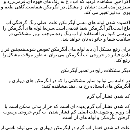
اگر اخیرا مشاهده کردید که آب داغ به رنگ های قهوه ای،قرمز،زرد و
سبز درآمده است؛ نشان از مشکل در آبگرمکن شماست.گاهی طعم و
بوی آب نیز تغییر می کند.
اکسیده شدن لوله های مسی آبگرمکن علت اصلی رنگ گرفتگی آب
داغ است.اگر آبگرمکن شما قدیمی است،سریعا لوله های آبگرمکن را
بررسی کنید.زیرا استفاده از آب زنگ زده،موجب بروز مشکلاتی در
سلامت شما و خانواده تان خواهد شد.
برای رفع مشکل آن باید لوله های آبگرمکن تعویض شوند.همچنین قرار
دادن فیلتر در خروجی آب آبگرمکن می توان به طور موقت مشکل را
رفع کند.
دیگر مشکلات رایج در تعمیر آبگرمکن
در ادامه می توانید سایر مشکلاتی را که در آبگرمکن های دیواری و
آبگرمکن های ایستاده رخ می دهد،مشاهده کنید:
کم شدن فشار آب گرم
کم شدن فشار آب گرم پدیده ای است که هر از مدتی ممکن است با
آن روبه رو شوید.علت اصلی کم فشار شدن آب گرم خروجی،رسوب
گرفتن آبگرمکن و لوله های آن است.
علت کم شدن فشار آب گرم در آبگرمکن دیواری نیز می تواند ناشی از