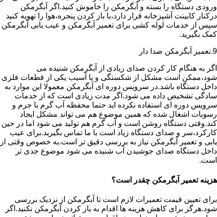
ورودی دستگاه را بسته و آبگرمکن را خاموش کنید.اگر آبگرمکن
درکنار کابینت آشپزخانه قرار دارد،با باز کردن پنجره،هوا را تهویه کنید
سپس از خدمات لوله کشی برای تعمیر آبگرمکن و عیب یابی آبگرمکن
کمک بگیرید.
9.تعمیر آبگرمکن صدا دار
اگر به هنگام کار کردن صدای زیادی از آبگرمکن شنیده می
شود،ممکن است مشکل از شکستگی و یا آسیب یکی از قطعات فلزی
داخل دستگاه باشد.در سرویس دوره ای آبگرمکن معمولا این موارد به
سادگی تشخیص داده می شود.اگر مدت زیادی است که از خدمات
سرویس دوره ای استفاده نکرده اید حتما محفظه آب گرم با جرم و
رسوبات اشغال شده که همین موضوع هم می تواند مشکل ایجاد
کند.وقتی دستگاه روشن است و آب گرم هم تولید می شود اما در حین
کارکرد،سر و صدای دستگاه زیاد است با ما تماس بگیرید.برای عیب
یابی و تعمیر آبگرمکن نیاز به بررسی دقیق تر است.به خصوص وقتی از
داخل دستگاه صدای جوشیدن آب شنیده می شود موضوع جدی تر
است.
هزینه تعمیر آبگرمکن چقدر است؟
برای تعیین قیمت تعمیرات لازم است تا آبگرمکن از نزدیک بررسی
شود.هرگز برای کاهش هزینه ها اقدام به باز کردن آبگرمکن نکنید.اگر