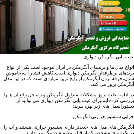
عیب یابی آبگرمکن دیواری
انواع مدل ها و برندهای آبگرمکن در ایران موجود است.یکی از انواع
برندهای پرطرفدار آبگرمکن دیواری،است.کاهش فشار آب،خاموش
شدن،جرقه نزدن آبگرمکن از رایج ترین مواردی است که در این مدل
آبگرمکن بروز می کند.
در ادامه،علت بروز مشکلات متداول آبگرمکن و راه حل رفع آن ها را
بررسی کرده ایم.برای عیب یابی آبگرمکن دیواری می توانید از
دستورالعمل های زیر بهره ببرید:
خرابی سنسور حرارتی آبگرمکن
آبگرمکن های مدل های جدیدتر دارای سنسور حرارتی هستند و آب را
در یک دمای مشخص که از قبل تنظیم شده،نگه می دارند.