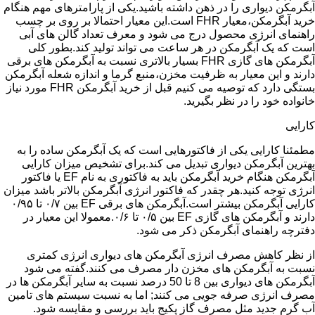
آبگرمکن دیواری را در ذهن داشته باشید.یکی از پارامترهای مهم هنگام
خرید آبگرمکن،معیار FHR است.این معیار احتمالا بر روی بر چسب
راهنمای انرژی محصول درج می شود و معرف تعداد گالن های آبی
است که یک آبگرمکن در هر ساعت می تواند تولید کند.بطور کلی
آبگرمکن های گازی FHR بسیار بالاتری نسبت به آبگرمکن های برقی
دارند و این معیار به ظرفیت مخزن،منبع گرما و اندازه شعله آبگرمکن
بستگی دارد که توصیه می کنیم قبل از خرید آبگرمکن FHR مورد نیاز
خانواده خود را در نظر بگیرید.
کارایی
مطمئنا کارایی یکی از فاکتورهایی است که یک آبگرمکن ساده را به
بهترین آبگرمکن دیواری تبدیل می کند.برای تشخیص میزان کارایی
آبگرمکن هنگام خرید آبگرمکن باید به فاکتوری به نام EF یا فاکتور
انرژی توجه کنید.هر چقدر که فاکتور انرژی آبگرمکن بالاتر باشد میزان
کارایی آبگرمکن بیشتر است.آبگرمکن های برقی EF بین ۰/۷ تا ۰/۹۵
دارند و آبگرمکن های گازی EF بین ۰/۵ تا ۰/۶.معمولا این معیار در
دفترچه راهنمای آبگرمکن ذکر می شود.
از نظر کاهش مصرف انرژی آبگرمکن های دیواری انرژی کمتری
نسبت به آبگرمکن های مخزن دار مصرف می کنند.گفته می شود
آبگرمکن های دیواری بین 8 تا 50 درصد نسبت به سایر آبگرمکن ها در
مصرف انرژی صرفه جویی می کنند; اما به نسبت سیستم های تامین
آب گرم جدید مثل مصرف گاز پکیج باید بررسی و مقایسه شود.