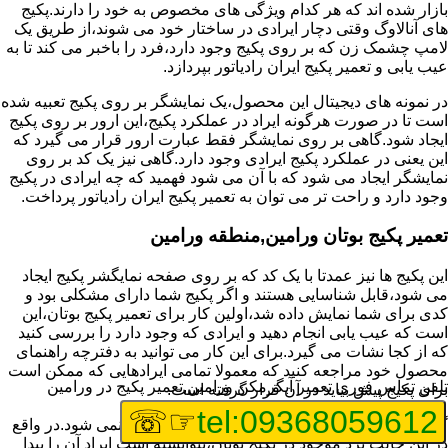
بازار شده اند که هر کدام ویژگی های مخصوص به خود را دارند.پکیج
های آنالاوگ وقتی دچار ایرادی در ساختار خود می شوند،از طریق یک
لامپ چشمک زن که بر روی پکیج وجود دارد،فرد را باخبر می کند تا به
عیب یابی و تعمیر پکیج ایران رادیاتور بپردازد.
در نمونه های دیجیتال این محصول،یک نمایشگر بر روی پکیج تعبیه شده
است تا در صورت هرگونه ایراد در عملکرد پکیج،این ارور بر روی پکیج
ایجاد شود.گاهی بر روی نمایشگر فقط عبارت ارور قرار می گیرد که
این یعنی در عملکرد پکیج ایرادی وجود دارد.گاهی نیز یک کد بر روی
نمایشگر ایجاد می شود که با آن می شود فهمید که چه ایرادی در پکیج
وجود دارد و راحت تر می توان به تعمیر پکیج ایران رادیاتور پرداخت.
تعمیر پکیج بوتان ورامین,منطقه ورامین
این پکیج ها نیز عمدتا با یک کد که بر روی صفحه نمایگشر پکیج ایجاد
می شود،قابل شناسایی هستند و اگر پکیج شما دارای مشکلی بود و
کدی برای شما نمایش داده شد،اولین کار برای تعمیر پکیج بوتان،این
است که عیب یابی انجام دهید و ایرادی که وجود دارد را بررسی کنید
که از کجا نشات می گیرد.برای این کار می توانید به دفترچه راهنمای
محصول خود مراجعه کنید که معمولا تمامی ایرادهایی که ممکن است
تلفن تماس فوری
تعمیر آبگرمکن ورامین,تعمیر پکیج در ورامین
برای پکیج پیش بیاید در آن قرار گرفته است.
☞☏
tel:09368059612
گاهی نیز هنگام خرابی پکیج،هیچ اروری نمایش داده نمی شود.در واقع
در این حالت برد موجود در پکیج بوتان،نتوانسته است ایراد آن را پیدا