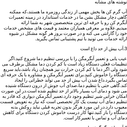
نوشته های مشابه
آب گرم کن ها بخش مهمی از زندگی روزمره ما هستند،که ممکنه
گاهی دچار مشکل بشن.ما در خدمات استاندارد در زمینه تعمیرات
آبگرم کن رو با حرفه ای ترین متخصصین شهر به شما ارائه
میدیم.علاوه بر معرفی همیاران معتمد و قیمت های مشخص خدمات
خود را گارانتی می کنه و در صورت بروز هر گونه مشکل در شیوه
ارائه خدمات می تونید با تیم پشتیبانی تماس بگیرید.
3.آب بیش از حد داغ است
عیب یابی و تعمیر آبگرمگن را با بررسی تنظیم دما شروع کنید.اگر
تنظیمات فعلی دستگاه زیاد است با کم کردن دما مشکل برطرف می
شود ولی اگر دما با کم کردن حرارت نیز همچنان زیاد باشد،باید سریع
دستگاه را خاموش کنید.برای تعمیر آبگرمکن و مشاوره با یک حرفه ای
تماس بگیرد.داغ شدن آب بیش از حد می تواند خطراتی را ایجاد
کند.گاهی حتی با تنظیم دما،صدای آب جوش از درون دستگاه شنیده
می شود و دمای آب بسیار بالاتر از حد تنظیم شده است.در این صورت
امکان خرابی شیر تنظیم وجود دارد.تعمیر آبگرمکن دیواری که قادر به
تنظیم دمای آب نیست یک کار تخصصی است که نیاز به تعویض قسمت
معیوب دارد.در این مورد هرگز بدون تجربه قبلی نباید روکش بدنه
دستگاه را باز کنید.تنها کار درست خاموش کردن دستگاه برای کاهش
دمای آب و تماس با تعمیرکار است.