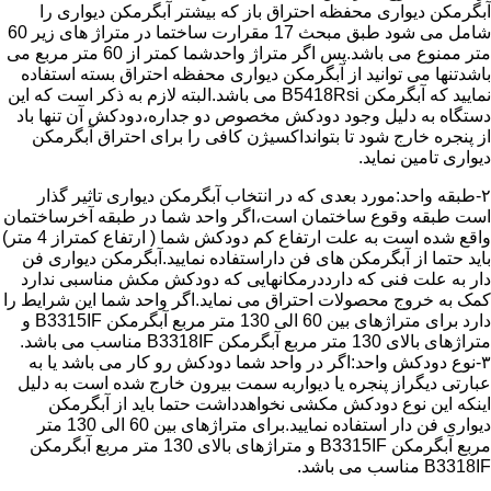
آبگرمکن دیواری محفظه احتراق باز که بیشتر آبگرمکن دیواری را
شامل می شود طبق مبحث 17 مقرارت ساختما در متراژ های زیر 60
متر ممنوع می باشد.پس اگر متراژ واحدشما کمتر از 60 متر مربع می
باشدتنها می توانید از آبگرمکن دیواری محفظه احتراق بسته استفاده
نمایید که آبگرمکن B5418Rsi می باشد.البته لازم به ذکر است که این
دستگاه به دلیل وجود دودکش مخصوص دو جداره،دودکش آن تنها باد
از پنجره خارج شود تا بتوانداکسیژن کافی را برای احتراق آبگرمکن
دیواری تامین نماید.
۲-طبقه واحد:مورد بعدی که در انتخاب آبگرمکن دیواری تاثیر گذار
است طبقه وقوع ساختمان است،اگر واحد شما در طبقه آخرساختمان
واقع شده است به علت ارتفاع کم دودکش شما ( ارتفاع کمتراز 4 متر)
باید حتما از آبگرمکن های فن داراستفاده نمایید.آبگرمکن دیواری فن
دار به علت فنی که دارددرمکانهایی که دودکش مکش مناسبی ندارد
کمک به خروج محصولات احتراق می نماید.اگر واحد شما این شرایط را
دارد برای متراژهای بین 60 الی 130 متر مربع آبگرمکن B3315IF و
متراژهای بالای 130 متر مربع آبگرمکن B3318IF مناسب می باشد.
۳-نوع دودکش واحد:اگر در واحد شما دودکش رو کار می باشد یا به
عبارتی دیگراز پنجره یا دیواربه سمت بیرون خارج شده است به دلیل
اینکه این نوع دودکش مکشی نخواهدداشت حتما باید از آبگرمکن
دیواری فن دار استفاده نمایید.برای متراژهای بین 60 الی 130 متر
مربع آبگرمکن B3315IF و متراژهای بالای 130 متر مربع آبگرمکن
B3318IF مناسب می باشد.