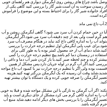
وصل باشد.چراغ های روشن روی آبگرمکن دیواری هم راهنمای خوبی
از رسیدن سوخت به آن است.شیر گاز را بررسی کنید گاهی یکی از
افراد خانواده شیر گاز را برای احتیاط بسته و این موضوع را فراموش
کرده است.
2.آب داغ نمی ماند
آیا در حین حمام کردن آب سرد می شود؟ گاهی آبگرمکن روشن و آب
هم گرم است ولی بعد از چند دقیقه،آب سرد می شود.اگر آبگرمکن
بتواند آب را به اندازه کافی داغ کند نباید در هنگام مصرف،آب سرد
شود.برای عیب یابی آبگرمکن اول تنظیم درجه حرارت را بررسی
کنید.شاید دمای آب از حد معمول کمتر بوده یا به طور کلی برای
استفاده در زمستان دما کم باشد.پیچ تنظیم درجه حرارت را کمی
بیشتر کرده و چند لحظه صبر کنید.با باز کردن شیر آب دما و داغی را
بررسی کنید.اگر آب گرم در لوله جریان دارد،پس مشکل از همین
قسمت بوده ولی اگر با تنظیم درجه حرارت نیز با کمبود اب داغ مواجه
شدید،شاید وقت آن رسیده که یک آبگرمکن بزرگتر تهیه کنید.هزینه
تعمیر آبگرمکن را صرفه جویی کرده و یک دستگاه با توان بیشتر تهیه
کنید.
نکته: اگر آب گرمکن به تازگی با این مشکل مواجه شده و قبلا به خوبی
آب را به اندازه کافی گرم می کرد،مشکل از جای دیگری است و باید
تعمیر آبگرمکن را با بررسی بخش های دیگر ادامه دهید.شاید منبع آب
جرم گرفته باشد.