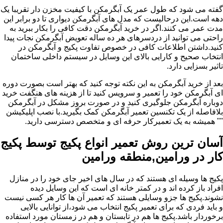
گفته می شود که طول عمر یک آبگرمکن با کیفیت مخزن دار تقریبا یک
دهه است.این درحالیست که مدل های آبگرمکن دیواری تا دو برابر این
مدت عمر می کنند.اگر در خرید آبگرمکن دقت کافی را بکار ببرید به
راحتی می توانید از دردسرهای هر ده ساله تعویض آبگرمکن نجات پیدا
کنید.داشتن اطلاعات کافی در خصوص تفاوت پکیج و آبگرمکن در
انتخاب صحیح و کارایی بالای این وسایل در سیستم داخلی ساختمان
تاثیر بسزایی دارد.
بعد از خرید آبگرمکن به این نکته توجه کنید که بهتر است بصورت دوره
ای آبگرمکن خود را تعمیر و سرویس کنید تا از هزینه های هنگفت خرید
دوباره آبگرمکن جلوگیری کنید و در صورت بروز مشکل در آبگرمکن
بلافاصله از یک تکنسین تعمیر آبگرمکن کمک بگیرید.با نصب اپلیکیشن
"" همیشه به یک تعمیرکار حرفه ای و متخصص دسترسی دارید.
آسان ترین روش تعمیر انواع پکیج توسط پکیج
کار در ورامین,منطقه ورامین
پکیج ها وسیله ای هستند که در سال های اخیر جای خود را در منازل
افراد باز کرده اند و در کمتر خانه ای است که این وسایل دیده
نشوند.پکیج ها جزو وسایلی هستند که تعمیر آن ها کار هر کسی نیست
و باید فردی که برای تعمیر پکیج انتخاب می شود،از توانایی بالایی
برخوردار باشد.پکیج ها هم در تابستان و هم در زمستان مورد استفاده