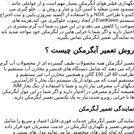
نگهداری فیلتر هوای آبگرمکن بسیار مهم است و از عواملی مانند :
مسدود شدن شعله با آستر،گرد و غبار و روغن و … جلو گیری می
کندو با طراحی NOX و با استفاده از اکسید نیتروژن پایین و ثبت اختراع
سیستم EverKleen از ایجاد رسوب جلوگیری می کند،هزینه های
سوخت را کاهش می دهد،و در این صورت شما آب گرم بیشتری در
اختیار دارید و اگر شما با خرابی هایی در آبگرمکن خود مواجه شدید باید
به نمایندگی تعمیر آبگرمکن تماس بگیرید.
روش تعمیر آبگرمکن چیست ؟
تعمیر آبگرمکن همه محصولات طیف گسترده ای از محصولات آب گرم
ارائه می دهند که شامل دیستگاه های قدیمی و مخازن آب مستقیم با
ظرفیت 40 الی 100 گالن و همچنین مخازن آب غیر مستقیم و
مستقیم است که می تواند،از یک سیستم دیگ بخار با کارآمدترین
دیگهای آب مصرفی نیاز دارید و شما با استفاده از دیگ بخار AIM
همیشه آبگرم مصرفی در اختیار دارید و اگر شما در این مول آبگرمکن
ها با خرابی روبرو شدید،نیاز به یک تکنسین تعمیر آبگرمکن دارید.
نمایندگی تعمیر آبگرمکن
نمایندگی تعمیر آبگرمکن خدمات فوری،قابل اعتماد و سریع را شامل
تعویض،تعمیر و نگهداری آبگرمکن در خدمت مشتریان خود قرار داده
است که لوله کش های متخصص ما می توانند مدل های سنتی و