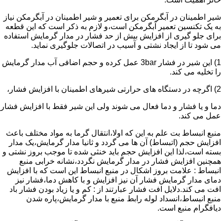
شیر اطمینان در آبگرمکن برای تعمیر و شیر اطمینان در آبگرمکن نیاز
به یک تکنسین تعمیر آبگرمکن است،و لازم به ذکر است که این قطعه
برای جلو گیری از افزایش بیش از حد فشار در مدار گرمایش استفاده
می شود تا از ایجاد نشتی و آسیب در اتصالات جلوگیری نماید.
1) این شیر در فشار 3bar عمل کرده و حجم اضافی آب مدار گرمایش
را تخلیه می کند.
2) اگرچه در دستگاه های حرارتی شیرهای اطمینان با افزایش فشار،
دما و یا فشار و دما فعال می شوند ولی این شیر فقط با افزایش فشار
عمل می کند.
منبع انبساط بت علم به این که اولا،انتقال گرما به مواد مختلف باعث
افزایش حجم (اتبساط) آن ها می گردد و ثانیا مدار گرمایش،یک مدار
بسته است،لذا این افزایش حجم باید خنثی شده تا موجب بروز نشتی و
همچنین افزایش فشار در مدار گرمایش نگردد،نشانه خرابی منبع
انبساط : علامت بروز اشکال در منبع انبساط این است که با افزایش
دمای مدار گرمایش فشار آن نیز افزایش و با کاهش دما،فشار نیز
افت می کند.دلایل افت فشار عبارتند از : کم و یا زیاد بودن فشار باد
منبع انبساط،انسداد لوله رابط منبع با مدار گرمایش،پاره شدن
دیافگرام منبع است.