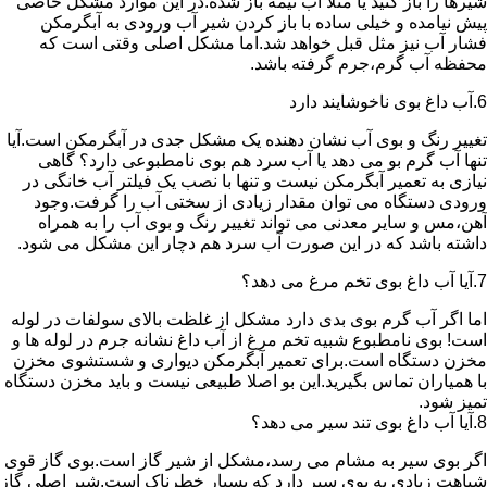
شیرها را باز کنید یا مثلا آب نیمه باز شده.در این موارد مشکل خاصی
پیش نیامده و خیلی ساده با باز کردن شیر آب ورودی به آبگرمکن
فشار آب نیز مثل قبل خواهد شد.اما مشکل اصلی وقتی است که
محفظه آب گرم،جرم گرفته باشد.
6.آب داغ بوی ناخوشایند دارد
تغییر رنگ و بوی آب نشان دهنده یک مشکل جدی در آبگرمکن است.آیا
تنها آب گرم بو می دهد یا آب سرد هم بوی نامطبوعی دارد؟ گاهی
نیازی به تعمیر آبگرمکن نیست و تنها با نصب یک فیلتر آب خانگی در
ورودی دستگاه می توان مقدار زیادی از سختی آب را گرفت.وجود
آهن،مس و سایر معدنی می تواند تغییر رنگ و بوی آب را به همراه
داشته باشد که در این صورت آب سرد هم دچار این مشکل می شود.
7.آیا آب داغ بوی تخم مرغ می دهد؟
اما اگر آب گرم بوی بدی دارد مشکل از غلظت بالای سولفات در لوله
است! بوی نامطبوع شبیه تخم مرغ از آب داغ نشانه جرم در لوله ها و
مخزن دستگاه است.برای تعمیر آبگرمکن دیواری و شستشوی مخزن
با همیاران تماس بگیرید.این بو اصلا طبیعی نیست و باید مخزن دستگاه
تمیز شود.
8.آیا آب داغ بوی تند سیر می دهد؟
اگر بوی سیر به مشام می رسد،مشکل از شیر گاز است.بوی گاز قوی
شباهت زیادی به بوی سیر دارد که بسیار خطرناک است.شیر اصلی گاز