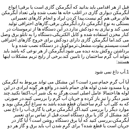
قبل از هر اقدامی باید بدانید که آبگرمکن گازی است یا برقی! انواع
آبگرمکن دیواری گازی در اغلب خانه ها نصب شده ولی تعداد آبگرمکن
های برقی هم کم نیست.پیدا کردن ایراد و انجام کارهای تعمیراتی
بستگی به نوع آبگرمکن دارد.آبگرمکن برقی،گازهای احتراقی تولید
نمی کند و نیازی به دودکش ندارد.در این دستگاه ها از ترموستات در
کنار مخزن استفاده شده و کابل الکتریکی،دستگاه را به تابلو برق وصل
می کند.اما آبگرمکن گازی دارای دودکش برای خروج گازهای احتراقی
است.سیستم پیلوت،مشعل،ترموکوبل در دستگاه نصب شده و با
برداشتن روکش بدنه دیده می شود.آبگرمکن از هر نوعی که باشد باید
بتواند آب گرم ساختمان را تامین کند.برخی از رایج تریم مشکلات اینها
هستند:
1.آب داغ نمی شود
آیا آب گرم حمام،سرد است؟ این مشکل می تواند مربوط به آبگرمکن
و یا مسدود شدن لوله های حمام باشد.در واقع هر گونه ایرادی در این
لوله ها،احتمالا عامل اصلی است.هرگز به یک شیر آب،اکتفا نکنید.چند
شیر دیگر را نیز باز کرده و جریان آب گرم را بررسی کنید.در صورتی
که به کلی آب گرم ساختمان قطع شده باشد به سراغ آبگرمکن بوید و
موارد دیگر را بررسی کنید.اگر آبگرمکن برقی یا گازی،آب را داغ نمی
کند مشکل از گاز یا برق دستگاه است.قبل از تماس برای تعمیر
آبگرمکن،بررسی کنید که آیا برق دستگاه روشن است؟ آیا گاز در
جریان است یا قطع شده؟ برای گرم شدن آب باید برق و گاز هر دو