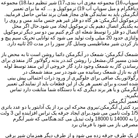
سوپاپ،16) مجموعه مغزی آب بندی،17) شیر تنظیم دما،18) مجموعه
دیافگرام و میل سوپاپ آب 19) ترموکوپل و … که ما برای تعمیر
آبگرمکن باید به نمایندگی های مجاز همان برند تماس حاصل فرمایید.
ترموکوپل آبگرمکن: هر گاه دو فلز غیر هم جنس مانند مس و روی را
به یکدیگر اتصال دهیم یک ترموکوپل ایجاد می شود.حال اگر محل
اتصال دو فلز را توسط شعله ای گرم کنیم بین دو سر دیگر ترموکوپل
ولتاژی حدود 20 میلی ولت تولید می شود که توانایی تحریک سیم پیچ و
باز کردن شیر مغناطیسی وسایل گاز سوز را در مدت 20 ثانیه دارد.
شمعک آبگرمکن: شمعک در آبگرمکن دائما روشن است تا به محض باز
شدن مسیر گاز،مشعل را روشن کند.در بدنه رگولاتور گاز منفذی برای
رساندن گاز به شمعک وجود دارد گاز خروجی از این منفذ توسط لوله
ای به نازل شمعک رسانیده می شود.در سر منفذ شمعک در
رگولاتور،یک صافی برای جلوگیری از ورود ذرات احتمالی پیش بینی
شده است.و برای تعمیر هر یک از این قطعات باید از نمایندگی تعمیر
آبگرمکن و یا هر برند دیگری که با دستگاه شما متابقت دارد تماس
بگیرید.
تعمیر آبگرمکن
برد کنترل آبگرمکن:نیروی محرکه این برد از یک آدابتور یا دو عدد باتری
1/5 ولت تامین می شود.برای ایجاد جرقه یک تراس افزاینده این 3 ولت
را به 14000 تا 18000 ولت تبدیل می کند.هنگامی که شیر آبگرم
مصرفی باز می شود با فرمان برد
از یک طرف جرقه زده می شود و از طرف دیگر همزمان شیر برقی