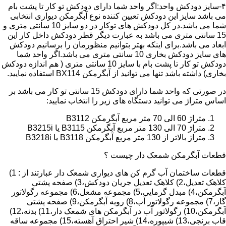
۴-سایز دودکش واحد:اگر واحد شما دارای دودکش تو کار تا پشت بام
می باشد سایز این دودکش تعیین کننده نوع آبگرمکن دیواری انتخابی
شما می باشد.در کل دودکش های توکار در دو سایز 10 سانتی متری و
15 سانتی متری می باشد به عبارت دیگر قطر دودکش داخل کار این
ابعاد می باشد.برای اینکه بهتر بتوانیم منظورمان را برسانیم دودکش
های سایز دودکش بخاری 10 سانتی متری می باشد.اگر واحد شما
دودکش تو کار تا پشت بام با سایز 10 سانتی متری ( هم اندازه دودکش
بخاری) داشته باشد تنها می توانید از آبگرمکن BX114 استفاده نمایید.
در صورتی که واحد شما دارای دودکش 15 سانتی تو کار می باشد بر
اساس متراژ می توانید دستگاه های زیر را انتخاب نمایید:
متراژ 60 الی 70 متر مربع آبگرمکن B3112
متراژ 70 الی 130 متر مربع آبگرمکن B3115 یا B3215i
متراژ بالاتر از 130 متر مربع آبگرمکن B3118 یا B3218i
قطعات آبگرمکن شمعک دار چیست ؟
قطعات ساختمان آب گرم کن های دیواری شمعک دار عبارتند از : 1)
کلاهک تعدیل،2) کلاهک تعدیل جریان دودکش،3) صفحه پشتی
آبگرمکن،4) مبدل گرمایی،5) مجموعه مشعل،6) مجموعه رگولاتور
گاز،7) مجموعه رگولاتور آب،8) رویه آبگرمکن،9) صفحه پشتی
آبگرمکن،10) رگولاتور آب در آبگرمکن های شمعک دار،11) بدنه،12)
قاب برنجی،13) شیپوره،14) شیر احتراق آهسته،15) مجموعه ساقه