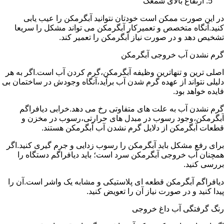
ارتفاع بالای شمعک
در این صورت ممکن است خودتان نتوانید آبگرمکن را عیب یابی
کنید.آنگاه متخصص و تعمیرکار آبگرمکن می تواند مشکل را سریعا
تشخیص دهد و در صورت نیاز آبگرمکن را تعمیر کند.
گرم نشدن آب خروجی آبگرمکن
اصلی ترین و تنهاترین وظیفه آبگرمکن،گرم کردن آب است.اگر به هر
دلیلی نتواند از عهده گرم شدن آب برآید،آنگاه وجودش در ساختمان بی
فایده خواهد بود.
گرم نشدن آب به علت های متفاوتی رخ می دهد.خرابی دیافراگم
آبگرمکن،وجود رسوب در مبدل های حرارتی،رسوب در مخزن و
قطعات آبگرمکن از دلایل گرم نشدن آب آبگرمکن هستند.
برای رفع مشکل باید آبگرمکن را رسوب زدایی و جرم گیری کنید.اگر
همچنان آب خروجی آبگرمکن سرد است؛ باید دیافراگم دستگاه را
بررسی کنید.
دیافراگم آبگرمکن قطعه ای پلاستیکی و مشابه یک واشر است.آن را
پیدا کنید و در صورت نیاز آن را تعویض کنید.
رنگ گرفتگی آب داغ خروجی