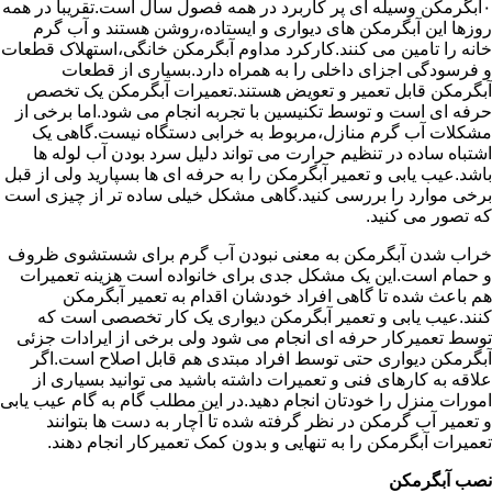
۰آبگرمکن وسیله ای پر کاربرد در همه فصول سال است.تقریبا در همه
روزها این آبگرمکن های دیواری و ایستاده،روشن هستند و آب گرم
خانه را تامین می کنند.کارکرد مداوم آبگرمکن خانگی،استهلاک قطعات
و فرسودگی اجزای داخلی را به همراه دارد.بسیاری از قطعات
آبگرمکن قابل تعمیر و تعویض هستند.تعمیرات آبگرمکن یک تخصص
حرفه ای است و توسط تکنیسین با تجربه انجام می شود.اما برخی از
مشکلات آب گرم منازل،مربوط به خرابی دستگاه نیست.گاهی یک
اشتباه ساده در تنظیم حرارت می تواند دلیل سرد بودن آب لوله ها
باشد.عیب یابی و تعمیر آبگرمکن را به حرفه ای ها بسپارید ولی از قبل
برخی موارد را بررسی کنید.گاهی مشکل خیلی ساده تر از چیزی است
که تصور می کنید.
خراب شدن آبگرمکن به معنی نبودن آب گرم برای شستشوی ظروف
و حمام است.این یک مشکل جدی برای خانواده است هزینه تعمیرات
هم باعث شده تا گاهی افراد خودشان اقدام به تعمیر آبگرمکن
کنند.عیب یابی و تعمیر آبگرمکن دیواری یک کار تخصصی است که
توسط تعمیرکار حرفه ای انجام می شود ولی برخی از ایرادات جزئی
آبگرمکن دیواری حتی توسط افراد مبتدی هم قابل اصلاح است.اگر
علاقه به کارهای فنی و تعمیرات داشته باشید می توانید بسیاری از
امورات منزل را خودتان انجام دهید.در این مطلب گام به گام عیب یابی
و تعمیر آب گرمکن در نظر گرفته شده تا آچار به دست ها بتوانند
تعمیرات آبگرمکن را به تنهایی و بدون کمک تعمیرکار انجام دهند.
نصب آبگرمکن