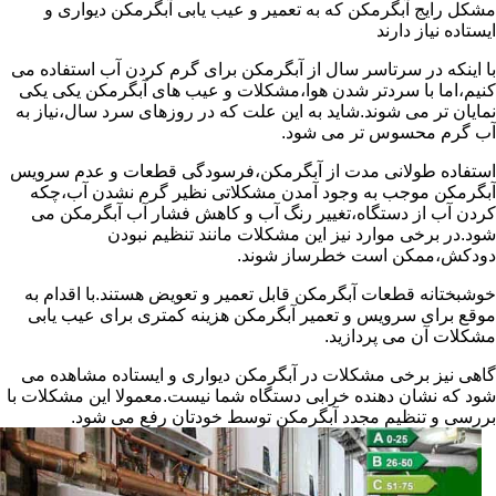
مشکل رایج آبگرمکن که به تعمیر و عیب یابی آبگرمکن دیواری و
ایستاده نیاز دارند
با اینکه در سرتاسر سال از آبگرمکن برای گرم کردن آب استفاده می
کنیم،اما با سردتر شدن هوا،مشکلات و عیب های آبگرمکن یکی یکی
نمایان تر می شوند.شاید به این علت که در روزهای سرد سال،نیاز به
آب گرم محسوس تر می شود.
استفاده طولانی مدت از آبگرمکن،فرسودگی قطعات و عدم سرویس
آبگرمکن موجب به وجود آمدن مشکلاتی نظیر گرم نشدن آب،چکه
کردن آب از دستگاه،تغییر رنگ آب و کاهش فشار آب آبگرمکن می
شود.در برخی موارد نیز این مشکلات مانند تنظیم نبودن
دودکش،ممکن است خطرساز شوند.
خوشبختانه قطعات آبگرمکن قابل تعمیر و تعویض هستند.با اقدام به
موقع برای سرویس و تعمیر آبگرمکن هزینه کمتری برای عیب یابی
مشکلات آن می پردازید.
گاهی نیز برخی مشکلات در آبگرمکن دیواری و ایستاده مشاهده می
شود که نشان دهنده خرابی دستگاه شما نیست.معمولا این مشکلات با
بررسی و تنظیم مجدد آبگرمکن توسط خودتان رفع می شود.