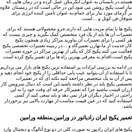
هستند.در تابستان به عنوان آبگرمکن عمل کرده و در زمان هایی که
نیاز است پکیج روشن می شود.این در حالی است که در زمستان علاوه
بر گرمای مورد نیاز برای حمام،به عنوان تامین کننده انرژی برای
شوفاژ،فن کوئل و …است.
پکیج ها با تمام مزیت هایی که دارند،جزو محصولاتی هستند که برای
تعمیرات آن ها باید از یک فرد متخصص کمک بگیرید و چیزی نیست که
هر کسی را برای تعمیرات آن بیاورید.مراکز زیادی همچون پکیج
کار،خدمت از ما،تهارن تعمیرگاه و …در زمینه تعمیرات تخصصی پکیج
فعالیت می کنند.پکیج کار که یکی از بهترین مراکز در حوزه تعمیرات
پکیج است،اقدام به معرفی بهترین راه ها برای تعمیر پکیج کرده است.
در ادامه به بررسی ایرادات پر استفاده ترین پکیج های بازار می پردازیم
تا با استفاده از آن،بتوانید عیب یابی حداقلی را از پکیج خود انجام دهید و
پس از آن به یک متخصص مراجعه کنید.نکته ای که در تعمیرات
تخصصی پکیج باید در نظر داشته باشید،این است که دنبال سرویس کار
ارزان قیمت نباشید چرا که تعمیرکار حرفه ای وقت خود را به این
راحتی در اختیار دیگران قرار نمی دهد و باید سعی کنید از کسی
استفاده کنید که در عین قیمت مناسب،از مهارت بالایی نیز برخوردار
باشد.
تعمیر پکیج ایران رادیاتور در ورامین,منطقه ورامین
پکیج های ایران رادیور به صورت کلی در دو نوع آنالوگ و دیجیتال وارد