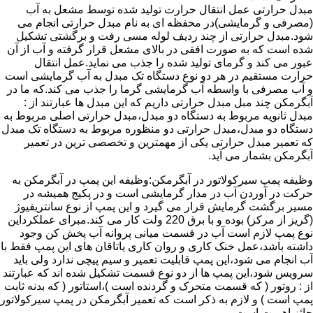
مبدل حرارتی عمل انتقال حرارت تولید شده توسط مشعل به آب
(مصرفی و گرمایشی)در محفظه ای به نام مبدل حرارتی انجام می
شود.مبدل حرارتی از چند ردیف لوله مسی رفت و برگشتی تشکیل
شده است که به صورت افقی در بالای مشعل قرار گرفته و آب از آن
عبور می کند و گرمای تولید شده را جذب می نماید.عمل انتقال
حرارت مستقیم در هر دو نوع دستگاه تک مبدل به آب گرمایشی است
و آب مصرفی با واسطه آب گرمایشی گرما را جذب می کند.که ما در
آبگرمکن چند مبل مبدل حرارتی داریم که این مبدل ها عبارتند از :
مبدل ثانویه مربوط به دستگاه دو مبدل،مبدل حرارتی اصلی مربوط به
دستگاه دو مبدل،مبدل حرارتی دو منظوره مربوط به دستگاه تک مبدل
که تعمیر مبدل حرارتی یکی از مهمترین و تخصصی ترین در تعمیر
آبگرمکن بشمار می آید.
وظیفه پمپ سیرکولاتور در آبگرمکن:وظیفه این پمپ در آبگرمکن به
حرکت در آوردن آب در مدار گرمایشی است و در پکیج همیشه در
مسیر برگشت گرمایش قرار می گیرد و این پمپ از نوع سانتریفیوژ
(گریز از مرکز) بوده و با برق 220 ولت کار می کند.مبرای عملکرداین
نوع پمپ لازم است آب در قسمت میانی پروانه آب پخش کن وجود
داشته باشد،عمل خنک کاری و روان کاری یاتاقان های این پمپ فقط با
آب انجام می شود،این پمپ قابلیت تعمیر و سیم پیچی ندارد ولی باید
سرویس شود،این پمپ ها از دو نوع قسمت تشکیل شده اند که عبارتند
از : روتور ( که قسمت متحرک و گردنده است )،استاتور ( که بدنه ثابت
پمپ است ) و لازم به ذکر است که تعمیر آبگرمکن در پمپ سیرکولاتور
حائز اهمیت است.