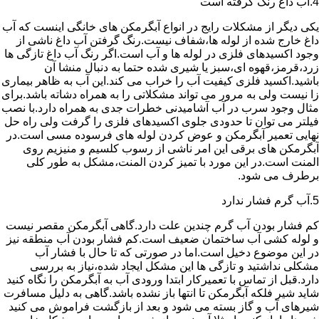
4.آب داغ رنگ گرفته است
یکی دیگر از مشکلات رایج در انواع آبگرمکن های خانگی اینست که آب
داغ خارج شده از لوله ها،شفاف نیست.رنگ گرفتن آب داغ ناشی از
وجود اکسیدهای فلزی در لوله ها و آب است.اگر رنگ آب داغ تازگی ها
زرد،قرمز،قهوه ای،سبز یا شیری شده حتما به دنبال منشا آن
باشید.اکسید فلزی کیفیت آب را خراب می کند.این آب به ظاهر بیماری
زا نیست ولی به مرور می تواند مشکلاتی را به همراه دشاته باشد.برای
مثال وجود سرب در آب آشامیدنی خطرات جدی به همراه دارد.با نصب
فیلتر می توان تا حدودی جلوی اکسیدهای فلزی را گرفت ولی راه حل
نهایی تعمیر آبگرمکن و عوض کردن لوله های فرسوده مسی است.در
آبگرمکن های برقی این امر ناشی از رسوب کلسیم و منیزیم روی
المنت است.در این مورد با تمیز کردن المنت،مشکل به طور کلی
برطرف می شود.
5.آب گرم فشار ندارد
کم فشار بودن آب گرم چندین علت دارد.گاهی آبگرمکن مقصر نیست
و لوله کشی آب ساختمان ضعیف است.کم فشار بودن آب منطقه نیز
در این موضوع دخیل است.اما در صورتی که تا حال با فشار آب
مشکلی نداشتید و تازگی ها این مشکل ایجاد شده،نیاز به بررسی
دارد.قبل از تماس با تعمیرکار ابتدا ورودی آب به آبگرمکن را نگاه کنید
شاید شیر فلکه آبگرمکن تا انتها باز نشده باشد.گاهی به دلیل مسافرت
شیرهای آب و گاز بسته می شود و بعد از بازگشت فراموش می کنید