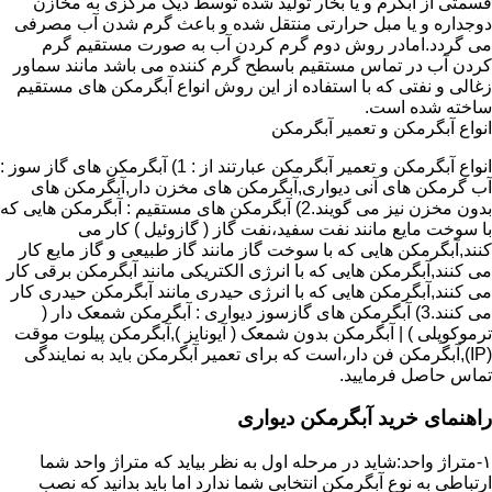
قسمتی از آبگرم و یا بخار تولید شده توسط دیگ مرکزی به مخازن
دوجداره و یا مبل حرارتی منتقل شده و باعث گرم شدن آب مصرفی
می گردد.امادر روش دوم گرم کردن آب به صورت مستقیم گرم
کردن آب در تماس مستقیم باسطح گرم کننده می باشد مانند سماور
زغالی و نفتی که با استفاده از این روش انواع آبگرمکن های مستقیم
ساخته شده است.
انواع آبگرمکن و تعمیر آبگرمکن
انواع آبگرمکن و تعمیر آبگرمکن عبارتند از : 1) آبگرمکن های گاز سوز :
آب گرمکن های آنی دیواری,آبگرمکن های مخزن دار,آبگرمکن های
بدون مخزن نیز می گویند.2) آبگرمکن های مستقیم : آبگرمکن هایی که
با سوخت مایع مانند نفت سفید،نفت گاز ( گازوئیل ) کار می
کنند,آبگرمکن هایی که با سوخت گاز مانند گاز طبیعی و گاز مایع کار
می کنند,آبگرمکن هایی که با انرژی الکتریکی مانند آبگرمکن برقی کار
می کنند,آبگرمکن هایی که با انرژی حیدری مانند آبگرمکن حیدری کار
می کنند.3) آبگرمکن های گازسوز دیواری : آبگرمکن شمعک دار (
ترموکوپلی ) | آبگرمکن بدون شمعک ( آیونایز ),آبگرمکن پیلوت موقت
(IP),آبگرمکن فن دار،است که برای تعمیر آبگرمکن باید به نمایندگی
تماس حاصل فرمایید.
راهنمای خرید آبگرمکن دیواری
۱-متراژ واحد:شاید در مرحله اول به نظر بیاید که متراژ واحد شما
ارتباطی به نوع آبگرمکن انتخابی شما ندارد اما باید بدانید که نصب