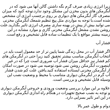
زیرا انرژی زیادی صرف گرم نگه داشتن گالن آنها می شود که در
آبگرمکن های بدون مخزن این مشکل وجود ندارد.توجه کنید که میزان
مصرف گاز آبگرمکن های دیواری بر روی برچسب انرژی آن مشخص
شده است.با توجه به مواردی مثل پیچ تنظیم شمعک آبگرمکن مخزنی
می توانید بیش از پیش در بهینه سازی مصرف انرژی تاثیر بگذارید.علت
روشن نشدن مشعل آبگرمکن مخزنی گازی و موارد مشابه در این
زمینه بیشتر مواقع با یک تنظیمات ساده قابل تشخیص و رفع است.
فشار آب
اگر فشار آب در محل زندگی شما پایین تر از حد معمول است باید در
انتخاب آبگرمکن مناسب بیشتر تحقیق کنید زیرا حتی در آبگرمکن های
کم فشار نیز حداقل میزان فشار آب ضروری است چرا که در غیر
اینصورت آبگرمکن روشن نمی شود.توصیه می شود در صورت امکان
از آبگرمکن مخزنی ایستاده استفاده کنید.یافتن علت کم شدن فشار
آب گرم در آبگرمکن دیواری متناسب با محیط و وضعیت نصب این
وسیله قابل تشخیص و بررسی است.
علاوه بر این موارد بررسی وضعیت ورودی و خروجی آبگرمکن دیواری
و توجه به نصب صحیح تجهیزات در هنگام راه اندازی آبگرمکن دیواری
در این امر تاثیر بسزایی دارد.
دوام و طول عمر بالا