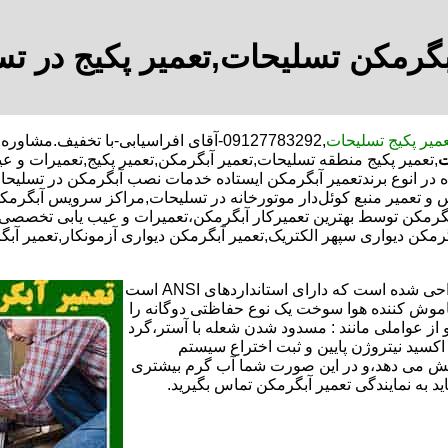
بگرمکن تسلیحات,تعمیر پکیج در ت
عمیر پکیج تسلیحات
,09127783292-آقای افراسیابی-با تخفی
ت
,تعمیر پکیج منطقه تسلیحات,تعمیر آبگرمکن,تعمیر پکیج,تعمیرات و 
در انوع برندتعمیر آبگرمکن ایستاده خدمات نصب آبگرمکن در تسلیحات,
 و تعمیر منبع کوئل‌دار موتورخانه در تسلیحات,مراکز سرویس آبگرمک
رمکن توسط بهترین تعمیرکار آبگرمکن،تعمیرات و عیب یابی تخصصی ت
بگرمکن دیواری سپهر الکتریک,تعمیر آبگرمکن دیواری آزمونکار,تعمیر آب
تعمیر آبگرمکن گازی،آبگرمکن برقی یا آبگرمکن ایستاده ​ آبگرمکن طراحی شده است که دارای استانداردهای ANSI است
خاموش کننده هوا سوخت یک نوع حفاظتی دوگانه را
 از عواملی مانند : مسدود شدن شعله با آستر،گرد
می کندو با طراحی NOX و با استفاده از اکسید نیتروژن پایین و ثبت اختراع سیستم
ا کاهش می دهد،و در این صورت شما آب گرم بیشتری
اید به نمایندگی تعمیر آبگرمکن تماس بگیرید.