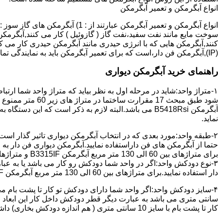
انواع آبگرمکن و تعمیر آبگرمکن
سوخت مایع مانند نفت سفید،نفت گاز ( گازوئیل ) کار می کنند,آبگرمکن 
(IP),آبگرمکن فن دار،است که برای تعمیر آبگرمکن باید به نمایندگی تماس حاصل فرمایید.
راهنمای خرید آبگرمکن دیواری
۱-متراژ واحد:شاید در مرحله اول به نظر بیاید که متراژ واحد شما ارت
آبگرمکن B5418Rsi می باشد.البته لازم به ذکر است که 
نماید.
حتما از آبگرمکن های فن داراستفاده نمایید.آبگرمکن دیواری فن دار 
برای متراژهای بین 60 الی 130 متر مربع آبگرمکن B3315IF و متراژهای بالای 130 متر مربع آبگرمکن B3318IF مناسب می باشد.
۳-نوع دودکش واحد:اگر در واحد شما دودکش رو کار می باشد یا به عبا
دار استفاده نمایید.برای متراژهای بین 60 الی 130 متر مربع آبگرمکن B3315IF و متراژهای بالای 130 متر مربع آبگرمکن B3318IF مناسب می باشد.
کار تا پشت بام با سایز 10 سانتی متری ( هم اندازه دودکش بخاری) داشته باشد تنها می توانید از آبگرمکن BX114 استفاده نمایید.