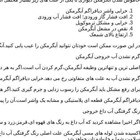
خرابی واشر دیافراگم آبگرمکن
افت فشار گاز ورودی؛ افت فشار آب ورودی
خرابی و مشکل ترموکوپل
نقص در مشعل آبگرمکن
ارتفاع بالای شمعک
در این صورت ممکن است خودتان نتوانید آبگرمکن را عیب یابی کنید.آن
گرم نشدن آب خروجی آبگرمکن
اصلی ترین و تنهاترین وظیفه آبگرمکن،گرم کردن آب است.اگر به هر دلی
گرم نشدن آب به علت های متفاوتی رخ می دهد.خرابی دیافراگم آبگر
برای رفع مشکل باید آبگرمکن را رسوب زدایی و جرم گیری کنید.اگر ه
دیافراگم آبگرمکن قطعه ای پلاستیکی و مشابه یک واشر است.آن را پیدا 
رنگ گرفتگی آب داغ خروجی
اگر اخیرا مشاهده کردید که آب داغ به رنگ های قهوه ای،قرمز،زرد و
اکسیده شدن لوله های مسی آبگرمکن علت اصلی رنگ گرفتگی آب داغ ا
سلامت شما و خانواده تان خواهد شد.