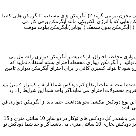
انواع آبگرمکن و تعمیر آبگرمکن عبارتند از : 1) آبگرمکن های گاز سوز : آب گرمکن های آنی دیواری,آبگرمکن های مخزن دار,آبگرمکن های بدون مخزن نیز می گویند.2) آبگرمکن های مستقیم : آبگرمکن هایی که با
ن هایی که با انرژی الکتریکی مانند آبگرمکن برقی کار می
 : آبگرمکن شمعک دار ( ترموکوپلی ) | آبگرمکن بدون شمعک ( آیونایز ),آبگرمکن پیلوت موقت
کن دیواری محفظه احتراق باز که بیشتر آبگرمکن دیواری را شامل می
 ممنوع می باشد.پس اگر متراژ واحدشما کمتر از 60 متر مربع می باشدتنها می توانید از آبگرمکن دیواری محفظه احتراق بسته استفاده نمایید که
ه خارج شود تا بتوانداکسیژن کافی را برای احتراق آبگرمکن دیواری تامین
۲-طبقه واحد:مورد بعدی که در انتخاب آبگرمکن دیواری تاثیر گذار است طبقه وقوع ساختمان است،اگر واحد شما در طبقه آخرساختمان واقع شده است به علت ارتفاع کم دودکش شما ( ارتفاع کمتراز 4 متر) باید
روج محصولات احتراق می نماید.اگر واحد شما این شرایط را دارد
ه این نوع دودکش مکشی نخواهدداشت حتما باید از آبگرمکن دیواری فن
۴-سایز دودکش واحد:اگر واحد شما دارای دودکش تو کار تا پشت بام می باشد سایز این دودکش تعیین کننده نوع آبگرمکن دیواری انتخابی شما می باشد.در کل دودکش های توکار در دو سایز 10 سانتی متری و 15
سانتی متری می باشد به عبارت دیگر قطر دودکش داخل کار این ابعاد می باشد.برای اینکه بهتر بتوانیم منظورمان را برسانیم دودکش های سایز دودکش بخاری 10 سانتی متری می باشد.اگر واحد شما دودکش تو