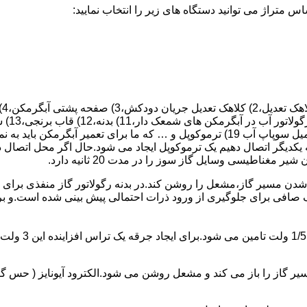
 یکدیگر اتصال دهیم یک ترموکوپل ایجاد می شود.حال اگر محل اتصال د
ن مسیر گاز،مشعل را روشن کند.در بدنه رگولاتور گاز منفذی برای ر
افی برای جلوگیری از ورود ذرات احتمالی پیش بینی شده است.و برای ت
از را باز می کند و مشعل روشن می شود.الکترود آیونایز ( حس گر ) 