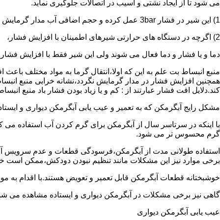
می شود تا از ایجاد نشتی و آسیب در اتصالات جلوگیری نماید.
1) این شیر در فشار 3bar عمل کرده و حجم اضافی آب مدار گرمایش را تخلیه می کند.
2) اگرچه در دستگاه های حرارتی شیرهای اطمینان با افزایش فشار،
دما و یا فشار و دما فعال می شوند ولی این شیر فقط با افزایش فشار
منبع انبساط بت علم به این که اولا،انتقال گرما به مواد مختلف باعث
همچنین افزایش فشار در مدار گرمایش نگردد،نشانه خرابی منبع انبساط
کند.دلایل افت فشار عبارتند از : کم و یا زیاد بودن فشار باد منبع انب
مشکل رایج آبگرمکن که به تعمیر و عیب یابی آبگرمکن دیواری و ایستاده 
با اینکه در سرتاسر سال از آبگرمکن برای گرم کردن آب استفاده می ک
گرم محسوس تر می شود.
استفاده طولانی مدت از آبگرمکن،فرسودگی قطعات و عدم سرویس آبگ
برخی موارد نیز این مشکلات مانند تنظیم نبودن دودکش،ممکن است خ
خوشبختانه قطعات آبگرمکن قابل تعمیر و تعویض هستند.با اقدام به م
گاهی نیز برخی مشکلات در آبگرمکن دیواری و ایستاده مشاهده می شو
عیب یابی آبگرمکن دیواری