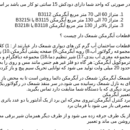
در صورتی که واحد شما دارای دودکش 15 سانتی تو کار می باشد بر اساس متراژ می توانید دستگاه های زیر را انتخاب نمایید:
متراژ 60 الی 70 متر مربع آبگرمکن B3112
متراژ 70 الی 130 متر مربع آبگرمکن B3115 یا B3215i
متراژ بالاتر از 130 متر مربع آبگرمکن B3118 یا B3218i
قطعات آبگرمکن شمعک دار چیست ؟
مجموعه مغزی آب بندی،17) شیر تنظیم دما،18) مجموعه دیافگرام و میل سوپاپ آب 19) ترموکوپل و … که ما برای تعمیر آبگرمکن باید به نمایندگی های مجاز همان برند تماس حاصل فرمایید.
ترموکوپل آبگرمکن: هر گاه دو فلز غیر هم جنس مانند مس و روی را به
حدود 20 میلی ولت تولید می شود که توانایی تحریک سیم پیچ و باز کردن شیر مغناطیسی وسایل گاز سوز را در مدت 20 ثانیه دارد.
شمعک آبگرمکن: شمعک در آبگرمکن دائما روشن است تا به محض باز شد
ای به نازل شمعک رسانیده می شود.در سر منفذ شمعک در رگولاتور،یک ص
برند دیگری که با دستگاه شما متابقت دارد تماس بگیرید.
تعمیر آبگرمکن
مصرفی باز می شود با فرمان برد
از یک طرف جرقه زده می شود و از طرف دیگر همزمان شیر برقی مسیر گ
روشن می ماند و تعمیر