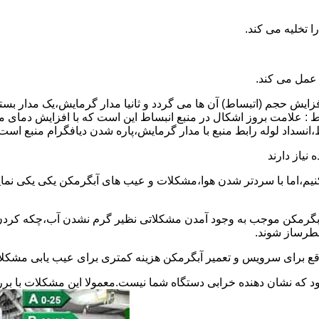
 عمل می کند.
 افزایش حجم (اتبساط) آن ها می گردد و ثانیا مدار گرمایش،یک مدار ب
 : علامت بروز اشکال در منبع انبساط این است که با افزایش دمای م
ساط،انسداد لوله رابط منبع با مدار گرمایش،پاره شدن دیافگرام منبع است
نیاز دارند
نیم،اما با سردتر شدن هوا،مشکلات و عیب های آبگرمکن یکی یکی نمای
رمکن موجب به وجود آمدن مشکلاتی نظیر گرم نشدن آب،چکه کردن آ
طرساز شوند.
وقع برای سرویس و تعمیر آبگرمکن هزینه کمتری برای عیب یابی مشکلا
د که نشان دهنده خرابی دستگاه شما نیست.معمولا این مشکلات با ب