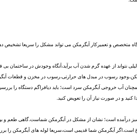
گاه متخصص و تعمیرکار آبگرمکن می تواند مشکل را سریعا تشخیص دهد 
لی نتواند از عهده گرم شدن آب برآید،آنگاه وجودش در ساختمان بی فای
مکن،وجود رسوب در مبدل های حرارتی،رسوب در مخزن و قطعات آبگرم
مچنان آب خروجی آبگرمکن سرد است؛ باید دیافراگم دستگاه را بررسی 
کنید و در صورت نیاز آن را تعویض کنید.
 سبز درآمده است؛ نشان از مشکل در آبگرمکن شماست.گاهی طعم و بوی 
ست.اگر آبگرمکن شما قدیمی است،سریعا لوله های آبگرمکن را بررسی