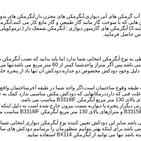
هایی که با سوخت گاز مانند گاز طبیعی و گاز مایع کار می کنند,آبگرمک
کنند,آبگرمکن هایی که با انرژی حیدری مانند آبگرمکن حیدری کار می کنند.3) آبگرمکن های گازسوز دیواری
باطی به نوع آبگرمکن انتخابی شما ندارد اما باید بدانید که نصب آبگرم
شود طبق مبحث 17 مقرارت ساختما در متراژ های زیر 60 متر
این دستگاه به دلیل وجود دودکش مخصوص دو جداره،دودکش آن تنها باد از پنجر
به علت فنی که دارددرمکانهایی که دودکش مکش مناسبی ندارد کمک به خ
رتی دیگراز پنجره یا دیواربه سمت بیرون خارج شده است به دلیل اینک