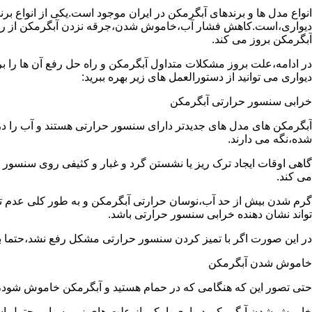
انواع مدل ها و برندهای آبگرمکن در ایران موجود است.یکی از انواع بر
دیواری،است.کاهش فشار آب،خاموش شدن،جرقه نزدن آبگرمکن از رایج
آبگرمکن بروز می کند.
در ادامه،علت بروز مشکلات متداول آبگرمکن و راه حل رفع آن ها را ب
دیواری می توانید از دستورالعمل های زیر بهره ببرید:
خرابی سنسور حرارتی آبگرمکن
آبگرمکن های مدل های جدیدتر دارای سنسور حرارتی هستند و آب را د
شده،نگه می دارند.
گاهی اوقات ایجاد ترک ریز یا نشستن گرد و غبار و کثیفی روی سنسور ح
می کند.
گرم شدن بیش از حد آب،نوسان حرارتی آبگرمکن و به طور کلی عدم 
تواند نشان دهنده خرابی سنسور حرارتی باشد.
در این صورت اگر با تمیز کردن سنسور حرارتی مشکل رفع نشد،حتما ب
خاموش شدن آبگرمکن
حتی تصور این که هنگامی که در حمام هستید و آبگرمکن خاموش شو
خاموش شدن آبگرمکن دیواری با یکی از علت های زیر بسیار محتمل ا