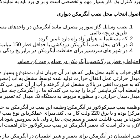
برد کنترل یک کار بسیار مهم و تخصصی است و برای برد باید به نمای
اصول انتخاب محل نصب آبگرمکن دیواری
طریق دریچه دائمی
که مستقیما به هوای آزاد راه دارد تامین گردد.
در بالای محل نصب آبگرمکن دودکشی با حداقل قطر 150 میلیمتر تعبیه شده باشد.
در شهر های سردسیر برای حفاظت آبگرمکن در برابر یخ زدگی م
احتیاط و خطر بزرگ:نصب آبگرمکن در حمام،رخت کن حمام،
اتاق خواب و کلیه محل هایی که هوا در آن جریان ندارد،ممنوع و بسیار
مبدل حرارتی عمل انتقال حرارت تولید شده توسط مشعل به آب (مصر
که به صورت افقی در بالای مشعل قرار گرفته و آب از آن عبور می کن
واسطه آب گرمایشی گرما را جذب می کند.که ما در آبگرمکن چند مبل مب
مبدل،مبدل حرارتی دو منظوره مربوط به دستگاه تک مبدل که تعمیر مب
وظیفه پمپ سیرکولاتور در آبگرمکن:وظیفه این پمپ در آبگرمکن به حر
مرکز) بوده و با برق 220 ولت کار می کند.مبرای ع
شود،این پمپ قابلیت تعمیر و سیم پیچی ندارد ولی باید سرویس شود،این
لازم به ذکر است که تعمیر آبگرمکن در پمپ سیرکولاتور حائز اهمیت ا
شیر اطمینان در آبگرمکن برای تعمیر و شیر اطمینان در آبگرمکن نیاز