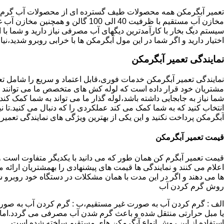
تعمیر آبگرمکن همه محصولات طیف گسترده ای از محصولات آب گرم ار
مخازن آب مستقیم با ظرفیت 40 الی 100 گا
اختیار دارید و اگر شما در این مول آبگرمکن ها با خرابی روبرو شدید،نیا
نمایندگی تعمیر آبگرمکن
نمایندگی تعمیر آبگرمکن خدمات فوری،قابل اعتماد و سریع را شامل ت
مشتریان خود قرار داده است که لوله کش های متخصص ما می توانند مدل
شما نیاز به جابجایی داشته باشد،لوله گذار ما می تواند به شما کمک 
انتخاب کنید که به شما کمک می کند عملکردی را که دنبال می کنید.تا نیا
آبگرمکن پرداخت نکنید و این یکی از بهترین ویژگی های نمایندگی تعمی
قیمت تعمیر آبگرمکن
قیمت تعمیر آبگرم کن همان طور که می دانید با یکدیگر متفاوت است و 
اعلام می کنند و نمایندگی ها قیمت های پیشنهادی را بهمشتریان ارائه 
ها می دهند و اگر در این مدت با همان مشکلات در دستگاه خود روبرو ش
روش گرم کردن آب
الف : گرم کردن آب به صورت غیر مستقیم،ب : گرم کردن آب به صورت
یا مبل حرارتی منتقل شده و باعث گرم شدن آب مصرفی می گردد.اماد
استفاده از این روش انواع آبگرمکن های مستقیم ساخته شده است.