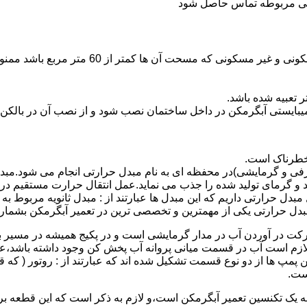
ندگی مربوطه تماس حاصل شود
نصب وسایل گاز سوز پر مصرف مانند آبگرمکن د
یبایستی آبگرمکن در داخل ساختمان نصب شود و از نصب آن در بالکن،
 خطرناک است.
فی و گرمایشی)در محفظه ای به نام مبدل حرارتی انجام می شود.مب
د و گرمای تولید شده را جذب می نماید.عمل انتقال حرارت مستقیم د
دل حرارتی داریم که این مبدل ها عبارتند از : مبدل ثانویه مربوط ب
دل حرارتی یکی از مهمترین و تخصصی ترین در تعمیر آبگرمکن بشمار 
کت در آوردن آب در مدار گرمایشی است و در پکیج همیشه در مسیر بر
ملکرداین نوع پمپ لازم است آب در قسمت میانی پروانه آب پخش کن وجود داشته
 پمپ ها از دو نوع قسمت تشکیل شده اند که عبارتند از : روتور ( که
ست.
 به یک تکنسین تعمیر آبگرمکن است،و لازم به ذکر است که این قطعه ب