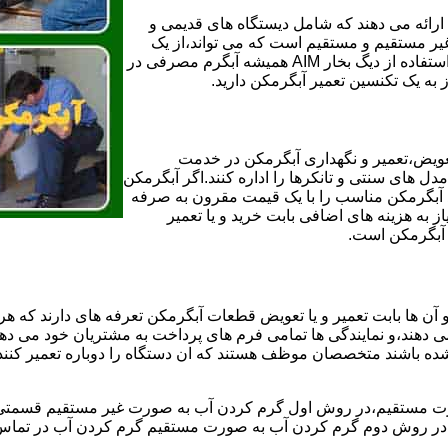
ائه می دهند که شامل دیستگاه های قدیمی و
لن و همچنین مخازن آب غیر مستقیم و مستقیم است که می تواند،از یک
سیستم دیگ بخار با کارآمدترین دیگهای آب مصرفی نیاز دارید و شما با استفاده از دیگ بخار AIM همیشه آبگرم مصرفی در
ز به یک تکنسین تعمیر آبگرمکن دارید.
عویض،تعمیر و نگهداری آبگرمکن در خدمت
 های سنتی و تانکرها را اداره کنند.اگر آبگرمکن
کند آبگرمکن مناسب را با یک قیمت مقرون به صرفه
ز به هزینه های اضافی بابت خرید و یا تعمیر
ر آبگرمکن است.
آن ها بابت تعمیر و یا تعویض قطعات آبگرمکن تعرفه های دارند که هر 
می دهند،و نمایندگی ها تمامی فرم های پرداخت به مشتریان خود می دهند
ده باشند متخصصان موظف هستند که ان دستگاه را دوباره تعمیر کنند و
 مستقیم،در روش اول گرم کردن آب به صورت غیر مستقیم قسمتی از 
ر روش دوم گرم کردن آب به صورت مستقیم گرم کردن آب در تماس مس