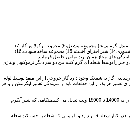
قطعات ساختمان آب گرم کن های دیواری شمعک دار عبارتند از : 1) کلاهک تعدیل،2) کلاهک تعدیل جریان دودکش،3) صفحه پشتی آبگرمکن،4) مبدل گرمایی،5) مجموعه مشعل،6) مجموعه رگولاتور گاز،7)
مجموعه رگولاتور آب،8) رویه آبگرمکن،9) صفحه پشتی آبگرمکن،10) رگولاتور آب در آبگرمکن های شمعک دار،11) بدنه،12) قاب برنجی،13) شیپوره،14) شیر احتراق آهسته،15) مجموعه ساقه سوپاپ،16)
و فلز را توسط شعله ای گرم کنیم بین دو سر دیگر ترموکوپل ولتاژی
ساندن گاز به شمعک وجود دارد گاز خروجی از این منفذ توسط لوله
عمیر هر یک از این قطعات باید از نمایندگی تعمیر آبگرمکن و یا هر
برد کنترل آبگرمکن:نیروی محرکه این برد از یک آدابتور یا دو عدد باتری 1/5 ولت تامین می شود.برای ایجاد جرقه یک تراس افزاینده این 3 ولت را به 14000 تا 18000 ولت تبدیل می کند.هنگامی که شیر آبگرم
در کنار شعله قرار دارد و تا زمانی که شعله را حس کند شعله