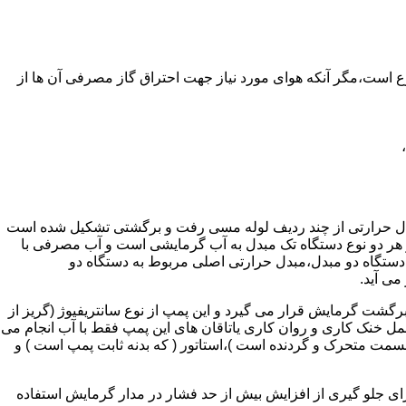
ر واحدهای مسکونی و غیر مسکونی که مسحت آن ها کمتر از 60 متر مربع باشد ممنوع است،مگر آنکه هوای مورد نیاز جهت احتراق گاز مصرفی آن ها از
دل حرارتی از چند ردیف لوله مسی رفت و برگشتی تشکیل شده است
ر هر دو نوع دستگاه تک مبدل به آب گرمایشی است و آب مصرفی با
ه دستگاه دو مبدل،مبدل حرارتی اصلی مربوط به دستگاه دو
می آید.
گشت گرمایش قرار می گیرد و این پمپ از نوع سانتریفیوژ (گریز از
 باشد،عمل خنک کاری و روان کاری یاتاقان های این پمپ فقط با آب انجام می
 قسمت متحرک و گردنده است )،استاتور ( که بدنه ثابت پمپ است ) و
رای جلو گیری از افزایش بیش از حد فشار در مدار گرمایش استفاده