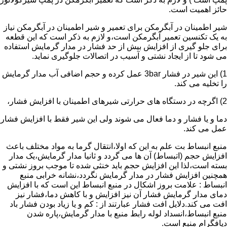
حائز اهمیت است.
شیر اطمینان در آبگرمکن برای تعمیر و شیر اطمینان در آبگرمکن نیاز
به یک تکنسین تعمیر آبگرمکن است،و لازم به ذکر است که این قطعه
برای جلو گیری از افزایش بیش از حد فشار در مدار گرمایش استفاده
می شود تا از ایجاد نشتی و آسیب در اتصالات جلوگیری نماید.
1) این شیر در فشار 3bar عمل کرده و حجم اضافی آب مدار گرمایش
را تخلیه می کند.
2) اگرچه در دستگاه های حرارتی شیرهای اطمینان با افزایش فشار،
دما و یا فشار و دما فعال می شوند ولی این شیر فقط با افزایش فشار
عمل می کند.
منبع انبساط بت علم به این که اولا،انتقال گرما به مواد مختلف باعث
افزایش حجم (اتبساط) آن ها می گردد و ثانیا مدار گرمایش،یک مدار
بسته است،لذا این افزایش حجم باید خنثی شده تا موجب بروز نشتی و
همچنین افزایش فشار در مدار گرمایش نگردد،نشانه خرابی منبع
انبساط : علامت بروز اشکال در منبع انبساط این است که با افزایش
دمای مدار گرمایش فشار آن نیز افزایش و با کاهش دما،فشار نیز
افت می کند.دلایل افت فشار عبارتند از : کم و یا زیاد بودن فشار باد
منبع انبساط،انسداد لوله رابط منبع با مدار گرمایش،پاره شدن
دیافگرام منبع است.