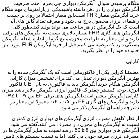
هنگام پرسیدن سوال "آبگرمکن دیواری چی بخرم" حتما ظرفیت
آبگرمکن دیواری را در ذهن داشته باشید.یکی از پارامترهای مهم هنگام
خرید آبگرمکن،معیار FHR است.این معیار احتمالا بر روی بر چسب
راهنمای انرژی محصول درج می شود و معرف تعداد گالن های آبی
است که یک آبگرمکن در هر ساعت می تواند تولید کند.بطور کلی
آبگرمکن های گازی FHR بسیار بالاتری نسبت به آبگرمکن های برقی
دارند و این معیار به ظرفیت مخزن،منبع گرما و اندازه شعله آبگرمکن
بستگی دارد که توصیه می کنیم قبل از خرید آبگرمکن FHR مورد نیاز
خانواده خود را در نظر بگیرید.
کارایی
مطمئنا کارایی یکی از فاکتورهایی است که یک آبگرمکن ساده را به
بهترین آبگرمکن دیواری تبدیل می کند.برای تشخیص میزان کارایی
آبگرمکن هنگام خرید آبگرمکن باید به فاکتوری به نام EF یا فاکتور
انرژی توجه کنید.هر چقدر که فاکتور انرژی آبگرمکن بالاتر باشد میزان
کارایی آبگرمکن بیشتر است.آبگرمکن های برقی EF بین ۰/۷ تا ۰/۹۵
دارند و آبگرمکن های گازی EF بین ۰/۵ تا ۰/۶.معمولا این معیار در
دفترچه راهنمای آبگرمکن ذکر می شود.
از نظر کاهش مصرف انرژی آبگرمکن های دیواری انرژی کمتری
نسبت به آبگرمکن های مخزن دار مصرف می کنند.گفته می شود
آبگرمکن های دیواری بین 8 تا 50 درصد نسبت به سایر آبگرمکن ها در
مصرف انرژی صرفه جویی می کنند; اما به نسبت سیستم های تامین