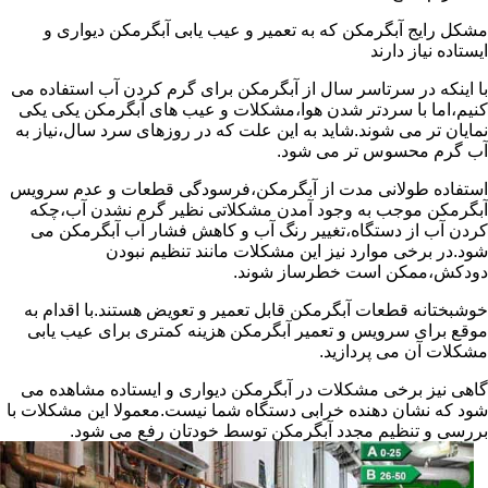
مشکل رایج آبگرمکن که به تعمیر و عیب یابی آبگرمکن دیواری و
ایستاده نیاز دارند
با اینکه در سرتاسر سال از آبگرمکن برای گرم کردن آب استفاده می
کنیم،اما با سردتر شدن هوا،مشکلات و عیب های آبگرمکن یکی یکی
نمایان تر می شوند.شاید به این علت که در روزهای سرد سال،نیاز به
آب گرم محسوس تر می شود.
استفاده طولانی مدت از آبگرمکن،فرسودگی قطعات و عدم سرویس
آبگرمکن موجب به وجود آمدن مشکلاتی نظیر گرم نشدن آب،چکه
کردن آب از دستگاه،تغییر رنگ آب و کاهش فشار آب آبگرمکن می
شود.در برخی موارد نیز این مشکلات مانند تنظیم نبودن
دودکش،ممکن است خطرساز شوند.
خوشبختانه قطعات آبگرمکن قابل تعمیر و تعویض هستند.با اقدام به
موقع برای سرویس و تعمیر آبگرمکن هزینه کمتری برای عیب یابی
مشکلات آن می پردازید.
گاهی نیز برخی مشکلات در آبگرمکن دیواری و ایستاده مشاهده می
شود که نشان دهنده خرابی دستگاه شما نیست.معمولا این مشکلات با
بررسی و تنظیم مجدد آبگرمکن توسط خودتان رفع می شود.