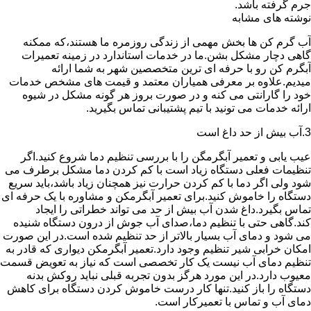
جرم گرفته باشد.
نوشته های مشابه
آب گرم کن ها بخش مهمی از زندگی روزمره ما هستند،که ممکنه
گاهی دچار مشکل بشن.ما در خدمات استاندارد در زمینه تعمیرات
آبگرم کن رو با حرفه ای ترین متخصصین شهر به شما ارائه
میدیم.علاوه بر معرفی همیاران معتمد و قیمت های مشخص خدمات
خود را گارانتی می کنه و در صورت بروز هر گونه مشکل در شیوه
ارائه خدمات می تونید با تیم پشتیبانی تماس بگیرید.
3.آب بیش از حد داغ است
عیب یابی و تعمیر آبگرمگن را با بررسی تنظیم دما شروع کنید.اگر
تنظیمات فعلی دستگاه زیاد است با کم کردن دما مشکل برطرف می
شود ولی اگر دما با کم کردن حرارت نیز همچنان زیاد باشد،باید سریع
دستگاه را خاموش کنید.برای تعمیر آبگرمکن و مشاوره با یک حرفه ای
تماس بگیرد.داغ شدن آب بیش از حد می تواند خطراتی را ایجاد
کند.گاهی حتی با تنظیم دما،صدای آب جوش از درون دستگاه شنیده
می شود و دمای آب بسیار بالاتر از حد تنظیم شده است.در این صورت
امکان خرابی شیر تنظیم وجود دارد.تعمیر آبگرمکن دیواری که قادر به
تنظیم دمای آب نیست یک کار تخصصی است که نیاز به تعویض قسمت
معیوب دارد.در این مورد هرگز بدون تجربه قبلی نباید روکش بدنه
دستگاه را باز کنید.تنها کار درست خاموش کردن دستگاه برای کاهش
دمای آب و تماس با تعمیرکار است.