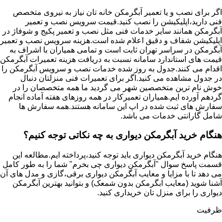
اگر برای نصب و یا تعمیر آبگرمکن خانه تان نیاز به نیروی متخصص
فنی دارید،اپلیکیشن را نصب کنید.قیمت سرویس نصب و تعمیر
آبگرمکن همانند سایر خدمات فنی مثل نصب و تعمیر پکیج و شوفاژ در
اپلیکیشن شفاف و دقیق اعلام شده است.هزینه سرویس نصب و تعمیر
آبگرمکن در سراسر تهران ثابت است و تمامی همیاران با اشراف به
قیمت های استاندارد سامانه نسبت به دریافت هزینه تعمیرات آبگرمکن
اقدام می کنند.جدول به روز شده خدمات نصب و سرویس آبگرمکن را
در جدول مشاهده می کنید.اگر برای تعمیرات فنی منزلتان دنبال
خوش نام ترین متخصصین شهر می گردید ما همه متخصصان را در
گردهم آورده ایم.همیاران تعمیرکار در همه روزهای هفته آماده انجام
سفارش های ثبت شده در اپ این سامانه هستند.همه سفارش ها
شامل گارانتی خدمات می باشد.
هنگام خرید آبگرمکن دیواری به چه نکاتی توجه کنیم؟
هنگام خرید آبگرمکن دیواری باید توجه کنید،پرداخته ایم.مطالعه این
قسمت پاسخ سوال "آبگرمکن دیواری چی بخرم" شما را به طور کامل
می دهد تا با مزایا و معایب آبگرمکن دیواری برقی،گازی و مدل های آن
آشنا شوید (معایب ابگرمکن بدون شمعک) و بتوانید بهترین آبگرمکن
دیواری را برای منزل تان خریداری کنید.
ظرفیت