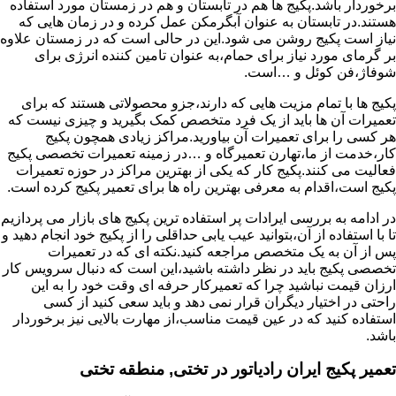
برخوردار باشد.پکیج ها هم در تابستان و هم در زمستان مورد استفاده
هستند.در تابستان به عنوان آبگرمکن عمل کرده و در زمان هایی که
نیاز است پکیج روشن می شود.این در حالی است که در زمستان علاوه
بر گرمای مورد نیاز برای حمام،به عنوان تامین کننده انرژی برای
شوفاژ،فن کوئل و …است.
پکیج ها با تمام مزیت هایی که دارند،جزو محصولاتی هستند که برای
تعمیرات آن ها باید از یک فرد متخصص کمک بگیرید و چیزی نیست که
هر کسی را برای تعمیرات آن بیاورید.مراکز زیادی همچون پکیج
کار،خدمت از ما،تهارن تعمیرگاه و …در زمینه تعمیرات تخصصی پکیج
فعالیت می کنند.پکیج کار که یکی از بهترین مراکز در حوزه تعمیرات
پکیج است،اقدام به معرفی بهترین راه ها برای تعمیر پکیج کرده است.
در ادامه به بررسی ایرادات پر استفاده ترین پکیج های بازار می پردازیم
تا با استفاده از آن،بتوانید عیب یابی حداقلی را از پکیج خود انجام دهید و
پس از آن به یک متخصص مراجعه کنید.نکته ای که در تعمیرات
تخصصی پکیج باید در نظر داشته باشید،این است که دنبال سرویس کار
ارزان قیمت نباشید چرا که تعمیرکار حرفه ای وقت خود را به این
راحتی در اختیار دیگران قرار نمی دهد و باید سعی کنید از کسی
استفاده کنید که در عین قیمت مناسب،از مهارت بالایی نیز برخوردار
باشد.
تعمیر پکیج ایران رادیاتور در تختی, منطقه تختی