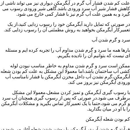
علت کم شدن فشار آب گرم در آبگرمکن دیواری نیز می تواند ناشی از
کاهش فشار شیر آب سرد ورودی باشد.گاهی شیر ورودی رسوب می
گیرد و به همین علت آب گرم نیز با فشار کمی خارج می شود.
در صورتی که تمایل دارید آبگرمکن خود را رسوب زدایی کنید،از یک
تعمیرکار آبگرمکن بخواهید به روش مطمئنی آن را رسوب زدایی کند.
سرد و گرم شدن آب
بارها همه ما سرد و گرم شدن مداوم آب را تجربه کرده ایم و مسئله
ای نیست که بتوانیم آن را نادیده بگیریم.
ممکن است سرد و گرم شدن مداوم به خاطر مناسب نبودن لوله
کشی آب ساختمان باشد،اما معمولا این مشکل به علت کم بودن شعله
آبگرمکن،گرم نشدن آب داخل مخزن آبگرمکن یا فشار نامناسب آب
ورودی آبگرمکن نیز بروز می کند.
با رسوب گیری آبگرمکن و تمیز کردن مشعل،معمولا این مشکل
برطرف می شود.در صورتی که پس از رسوب گیری همچنان آب سرد
و گرم می شود،حتما با یک تعمیرکار تماس بگیرید و مشکلات آبگرمکن
را با او در میان بگذارید.
کم بودن شعله آبگرمکن
فرآیند گرم شدن آب در آبگرمکن با روشن شدن شعله آغاز می شود.در