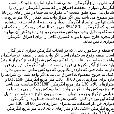
ارتباطی به نوع آبگرمکن انتخابی شما ندارد اما باید بدانید که نصب
آبگرمکن دیواری محفظه احتراق باز که بیشتر آبگرمکن دیواری را
شامل می شود طبق مبحث 17 مقرارت ساختما در متراژ های زیر 60
متر ممنوع می باشد.پس اگر متراژ واحدشما کمتر از 60 متر مربع می
باشدتنها می توانید از آبگرمکن دیواری محفظه احتراق بسته استفاده
نمایید که آبگرمکن B5418Rsi می باشد.البته لازم به ذکر است که این
دستگاه به دلیل وجود دودکش مخصوص دو جداره،دودکش آن تنها باد
از پنجره خارج شود تا بتوانداکسیژن کافی را برای احتراق آبگرمکن
دیواری تامین نماید.
۲-طبقه واحد:مورد بعدی که در انتخاب آبگرمکن دیواری تاثیر گذار
است طبقه وقوع ساختمان است،اگر واحد شما در طبقه آخرساختمان
واقع شده است به علت ارتفاع کم دودکش شما ( ارتفاع کمتراز 4 متر)
باید حتما از آبگرمکن های فن داراستفاده نمایید.آبگرمکن دیواری فن
دار به علت فنی که دارددرمکانهایی که دودکش مکش مناسبی ندارد
کمک به خروج محصولات احتراق می نماید.اگر واحد شما این شرایط را
دارد برای متراژهای بین 60 الی 130 متر مربع آبگرمکن B3315IF و
متراژهای بالای 130 متر مربع آبگرمکن B3318IF مناسب می باشد.
۳-نوع دودکش واحد:اگر در واحد شما دودکش رو کار می باشد یا به
عبارتی دیگراز پنجره یا دیواربه سمت بیرون خارج شده است به دلیل
اینکه این نوع دودکش مکشی نخواهدداشت حتما باید از آبگرمکن
دیواری فن دار استفاده نمایید.برای متراژهای بین 60 الی 130 متر
مربع آبگرمکن B3315IF و متراژهای بالای 130 متر مربع آبگرمکن
B3318IF مناسب می باشد.