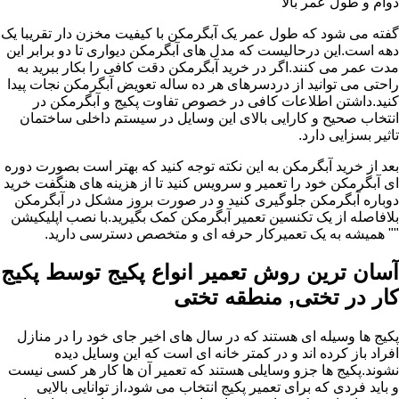
دوام و طول عمر بالا
گفته می شود که طول عمر یک آبگرمکن با کیفیت مخزن دار تقریبا یک
دهه است.این درحالیست که مدل های آبگرمکن دیواری تا دو برابر این
مدت عمر می کنند.اگر در خرید آبگرمکن دقت کافی را بکار ببرید به
راحتی می توانید از دردسرهای هر ده ساله تعویض آبگرمکن نجات پیدا
کنید.داشتن اطلاعات کافی در خصوص تفاوت پکیج و آبگرمکن در
انتخاب صحیح و کارایی بالای این وسایل در سیستم داخلی ساختمان
تاثیر بسزایی دارد.
بعد از خرید آبگرمکن به این نکته توجه کنید که بهتر است بصورت دوره
ای آبگرمکن خود را تعمیر و سرویس کنید تا از هزینه های هنگفت خرید
دوباره آبگرمکن جلوگیری کنید و در صورت بروز مشکل در آبگرمکن
بلافاصله از یک تکنسین تعمیر آبگرمکن کمک بگیرید.با نصب اپلیکیشن
"" همیشه به یک تعمیرکار حرفه ای و متخصص دسترسی دارید.
آسان ترین روش تعمیر انواع پکیج توسط پکیج
کار در تختی, منطقه تختی
پکیج ها وسیله ای هستند که در سال های اخیر جای خود را در منازل
افراد باز کرده اند و در کمتر خانه ای است که این وسایل دیده
نشوند.پکیج ها جزو وسایلی هستند که تعمیر آن ها کار هر کسی نیست
و باید فردی که برای تعمیر پکیج انتخاب می شود،از توانایی بالایی