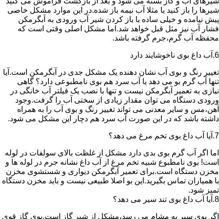
شیرهای آب و گاز بسته می شود و بعد از بازگشت فراموش می کنید
شیرها را باز کنید یا مثلا آب نیمه باز شده.در این موارد مشکل خاصی
پیش نیامده و خیلی ساده با باز کردن شیر آب ورودی به آبگرمکن
فشار آب نیز مثل قبل خواهد شد.اما مشکل اصلی وقتی است که
محفظه آب گرم،جرم گرفته باشد.
6.آب داغ بوی ناخوشایند دارد
تغییر رنگ و بوی آب نشان دهنده یک مشکل جدی در آبگرمکن است.آیا
تنها آب گرم بو می دهد یا آب سرد هم بوی نامطبوعی دارد؟ گاهی
نیازی به تعمیر آبگرمکن نیست و تنها با نصب یک فیلتر آب خانگی در
ورودی دستگاه می توان مقدار زیادی از سختی آب را گرفت.وجود
آهن،مس و سایر معدنی می تواند تغییر رنگ و بوی آب را به همراه
داشته باشد که در این صورت آب سرد هم دچار این مشکل می شود.
7.آیا آب داغ بوی تخم مرغ می دهد؟
اما اگر آب گرم بوی بدی دارد مشکل از غلظت بالای سولفات در لوله
است! بوی نامطبوع شبیه تخم مرغ از آب داغ نشانه جرم در لوله ها و
مخزن دستگاه است.برای تعمیر آبگرمکن دیواری و شستشوی مخزن
با همیاران تماس بگیرید.این بو اصلا طبیعی نیست و باید مخزن دستگاه
تمیز شود.
8.آیا آب داغ بوی تند سیر می دهد؟
اگر بوی سیر به مشام می رسد،مشکل از شیر گاز است.بوی گاز قوی