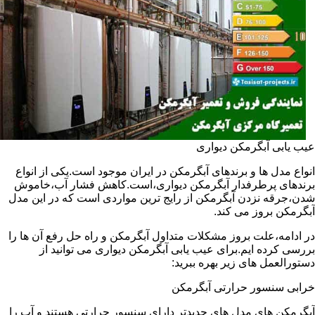
عیب یابی آبگرمکن دیواری
انواع مدل ها و برندهای آبگرمکن در ایران موجود است.یکی از انواع
برندهای پرطرفدار آبگرمکن دیواری،است.کاهش فشار آب،خاموش
شدن،جرقه نزدن آبگرمکن از رایج ترین مواردی است که در این مدل
آبگرمکن بروز می کند.
در ادامه،علت بروز مشکلات متداول آبگرمکن و راه حل رفع آن ها را
بررسی کرده ایم.برای عیب یابی آبگرمکن دیواری می توانید از
دستورالعمل های زیر بهره ببرید:
خرابی سنسور حرارتی آبگرمکن
آبگرمکن های مدل های جدیدتر دارای سنسور حرارتی هستند و آب را