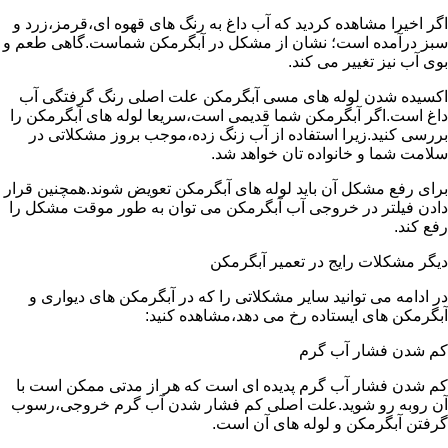
اگر اخیرا مشاهده کردید که آب داغ به رنگ های قهوه ای،قرمز،زرد و
سبز درآمده است؛ نشان از مشکل در آبگرمکن شماست.گاهی طعم و
بوی آب نیز تغییر می کند.
اکسیده شدن لوله های مسی آبگرمکن علت اصلی رنگ گرفتگی آب
داغ است.اگر آبگرمکن شما قدیمی است،سریعا لوله های آبگرمکن را
بررسی کنید.زیرا استفاده از آب زنگ زده،موجب بروز مشکلاتی در
سلامت شما و خانواده تان خواهد شد.
برای رفع مشکل آن باید لوله های آبگرمکن تعویض شوند.همچنین قرار
دادن فیلتر در خروجی آب آبگرمکن می توان به طور موقت مشکل را
رفع کند.
دیگر مشکلات رایج در تعمیر آبگرمکن
در ادامه می توانید سایر مشکلاتی را که در آبگرمکن های دیواری و
آبگرمکن های ایستاده رخ می دهد،مشاهده کنید:
کم شدن فشار آب گرم
کم شدن فشار آب گرم پدیده ای است که هر از مدتی ممکن است با
آن روبه رو شوید.علت اصلی کم فشار شدن آب گرم خروجی،رسوب
گرفتن آبگرمکن و لوله های آن است.