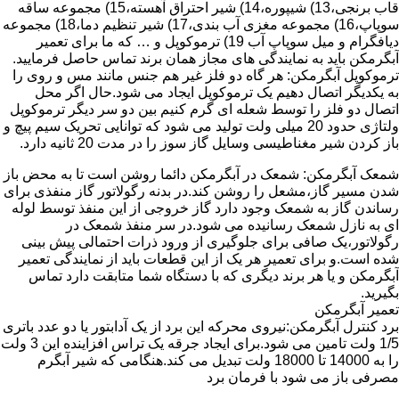
قاب برنجی،13) شیپوره،14) شیر احتراق آهسته،15) مجموعه ساقه
سوپاپ،16) مجموعه مغزی آب بندی،17) شیر تنظیم دما،18) مجموعه
دیافگرام و میل سوپاپ آب 19) ترموکوپل و … که ما برای تعمیر
آبگرمکن باید به نمایندگی های مجاز همان برند تماس حاصل فرمایید.
ترموکوپل آبگرمکن: هر گاه دو فلز غیر هم جنس مانند مس و روی را
به یکدیگر اتصال دهیم یک ترموکوپل ایجاد می شود.حال اگر محل
اتصال دو فلز را توسط شعله ای گرم کنیم بین دو سر دیگر ترموکوپل
ولتاژی حدود 20 میلی ولت تولید می شود که توانایی تحریک سیم پیچ و
باز کردن شیر مغناطیسی وسایل گاز سوز را در مدت 20 ثانیه دارد.
شمعک آبگرمکن: شمعک در آبگرمکن دائما روشن است تا به محض باز
شدن مسیر گاز،مشعل را روشن کند.در بدنه رگولاتور گاز منفذی برای
رساندن گاز به شمعک وجود دارد گاز خروجی از این منفذ توسط لوله
ای به نازل شمعک رسانیده می شود.در سر منفذ شمعک در
رگولاتور،یک صافی برای جلوگیری از ورود ذرات احتمالی پیش بینی
شده است.و برای تعمیر هر یک از این قطعات باید از نمایندگی تعمیر
آبگرمکن و یا هر برند دیگری که با دستگاه شما متابقت دارد تماس
بگیرید.
تعمیر آبگرمکن
برد کنترل آبگرمکن:نیروی محرکه این برد از یک آدابتور یا دو عدد باتری
1/5 ولت تامین می شود.برای ایجاد جرقه یک تراس افزاینده این 3 ولت
را به 14000 تا 18000 ولت تبدیل می کند.هنگامی که شیر آبگرم
مصرفی باز می شود با فرمان برد