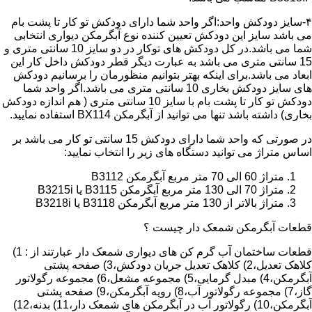
۴-سایز دودکش واحد:اگر واحد شما دارای دودکش تو کار تا پشت بام
می باشد سایز این دودکش تعیین کننده نوع آبگرمکن دیواری انتخابی
شما می باشد.در کل دودکش های توکار در دو سایز 10 سانتی متری و
15 سانتی متری می باشد به عبارت دیگر قطر دودکش داخل کار این
ابعاد می باشد.برای اینکه بهتر بتوانیم منظورمان را برسانیم دودکش
های سایز دودکش بخاری 10 سانتی متری می باشد.اگر واحد شما
دودکش تو کار تا پشت بام با سایز 10 سانتی متری ( هم اندازه دودکش
بخاری) داشته باشد تنها می توانید از آبگرمکن BX114 استفاده نمایید.
در صورتی که واحد شما دارای دودکش 15 سانتی تو کار می باشد بر
اساس متراژ می توانید دستگاه های زیر را انتخاب نمایید:
متراژ 60 الی 70 متر مربع آبگرمکن B3112
متراژ 70 الی 130 متر مربع آبگرمکن B3115 یا B3215i
متراژ بالاتر از 130 متر مربع آبگرمکن B3118 یا B3218i
قطعات آبگرمکن شمعک دار چیست ؟
قطعات ساختمان آب گرم کن های دیواری شمعک دار عبارتند از : 1)
کلاهک تعدیل،2) کلاهک تعدیل جریان دودکش،3) صفحه پشتی
آبگرمکن،4) مبدل گرمایی،5) مجموعه مشعل،6) مجموعه رگولاتور
گاز،7) مجموعه رگولاتور آب،8) رویه آبگرمکن،9) صفحه پشتی
آبگرمکن،10) رگولاتور آب در آبگرمکن های شمعک دار،11) بدنه،12)