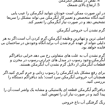
نقص در مشعل آبگرمکن
ارتفاع بالای شمعک
در این صورت ممکن است خودتان نتوانید آبگرمکن را عیب یابی
کنید.آنگاه متخصص و تعمیرکار آبگرمکن می تواند مشکل را سریعا
تشخیص دهد و در صورت نیاز آبگرمکن را تعمیر کند.
گرم نشدن آب خروجی آبگرمکن
اصلی ترین و تنهاترین وظیفه آبگرمکن،گرم کردن آب است.اگر به هر
دلیلی نتواند از عهده گرم شدن آب برآید،آنگاه وجودش در ساختمان بی
فایده خواهد بود.
گرم نشدن آب به علت های متفاوتی رخ می دهد.خرابی دیافراگم
آبگرمکن،وجود رسوب در مبدل های حرارتی،رسوب در مخزن و
قطعات آبگرمکن از دلایل گرم نشدن آب آبگرمکن هستند.
برای رفع مشکل باید آبگرمکن را رسوب زدایی و جرم گیری کنید.اگر
همچنان آب خروجی آبگرمکن سرد است؛ باید دیافراگم دستگاه را
بررسی کنید.
دیافراگم آبگرمکن قطعه ای پلاستیکی و مشابه یک واشر است.آن را
پیدا کنید و در صورت نیاز آن را تعویض کنید.
رنگ گرفتگی آب داغ خروجی