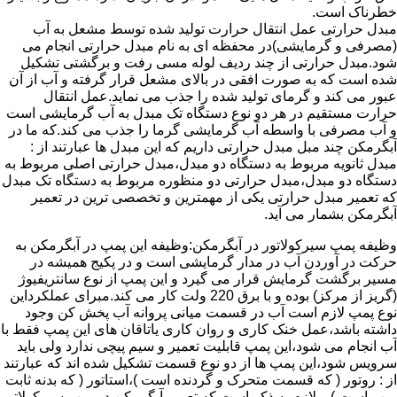
خطرناک است.
مبدل حرارتی عمل انتقال حرارت تولید شده توسط مشعل به آب
(مصرفی و گرمایشی)در محفظه ای به نام مبدل حرارتی انجام می
شود.مبدل حرارتی از چند ردیف لوله مسی رفت و برگشتی تشکیل
شده است که به صورت افقی در بالای مشعل قرار گرفته و آب از آن
عبور می کند و گرمای تولید شده را جذب می نماید.عمل انتقال
حرارت مستقیم در هر دو نوع دستگاه تک مبدل به آب گرمایشی است
و آب مصرفی با واسطه آب گرمایشی گرما را جذب می کند.که ما در
آبگرمکن چند مبل مبدل حرارتی داریم که این مبدل ها عبارتند از :
مبدل ثانویه مربوط به دستگاه دو مبدل،مبدل حرارتی اصلی مربوط به
دستگاه دو مبدل،مبدل حرارتی دو منظوره مربوط به دستگاه تک مبدل
که تعمیر مبدل حرارتی یکی از مهمترین و تخصصی ترین در تعمیر
آبگرمکن بشمار می آید.
وظیفه پمپ سیرکولاتور در آبگرمکن:وظیفه این پمپ در آبگرمکن به
حرکت در آوردن آب در مدار گرمایشی است و در پکیج همیشه در
مسیر برگشت گرمایش قرار می گیرد و این پمپ از نوع سانتریفیوژ
(گریز از مرکز) بوده و با برق 220 ولت کار می کند.مبرای عملکرداین
نوع پمپ لازم است آب در قسمت میانی پروانه آب پخش کن وجود
داشته باشد،عمل خنک کاری و روان کاری یاتاقان های این پمپ فقط با
آب انجام می شود،این پمپ قابلیت تعمیر و سیم پیچی ندارد ولی باید
سرویس شود،این پمپ ها از دو نوع قسمت تشکیل شده اند که عبارتند
از : روتور ( که قسمت متحرک و گردنده است )،استاتور ( که بدنه ثابت
پمپ است ) و لازم به ذکر است که تعمیر آبگرمکن در پمپ سیرکولاتور