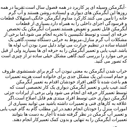
۰آبگرمکن وسیله ای پر کاربرد در همه فصول سال است.تقریبا در همه
روزها این آبگرمکن های دیواری و ایستاده،روشن هستند و آب گرم
خانه را تامین می کنند.کارکرد مداوم آبگرمکن خانگی،استهلاک قطعات
و فرسودگی اجزای داخلی را به همراه دارد.بسیاری از قطعات
آبگرمکن قابل تعمیر و تعویض هستند.تعمیرات آبگرمکن یک تخصص
حرفه ای است و توسط تکنیسین با تجربه انجام می شود.اما برخی از
مشکلات آب گرم منازل،مربوط به خرابی دستگاه نیست.گاهی یک
اشتباه ساده در تنظیم حرارت می تواند دلیل سرد بودن آب لوله ها
باشد.عیب یابی و تعمیر آبگرمکن را به حرفه ای ها بسپارید ولی از قبل
برخی موارد را بررسی کنید.گاهی مشکل خیلی ساده تر از چیزی است
که تصور می کنید.
خراب شدن آبگرمکن به معنی نبودن آب گرم برای شستشوی ظروف
و حمام است.این یک مشکل جدی برای خانواده است هزینه تعمیرات
هم باعث شده تا گاهی افراد خودشان اقدام به تعمیر آبگرمکن
کنند.عیب یابی و تعمیر آبگرمکن دیواری یک کار تخصصی است که
توسط تعمیرکار حرفه ای انجام می شود ولی برخی از ایرادات جزئی
آبگرمکن دیواری حتی توسط افراد مبتدی هم قابل اصلاح است.اگر
علاقه به کارهای فنی و تعمیرات داشته باشید می توانید بسیاری از
امورات منزل را خودتان انجام دهید.در این مطلب گام به گام عیب یابی
و تعمیر آب گرمکن در نظر گرفته شده تا آچار به دست ها بتوانند
تعمیرات آبگرمکن را به تنهایی و بدون کمک تعمیرکار انجام دهند.