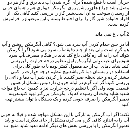
جریان است یا قطع شده؟ برای گرم شدن آب باید برق و گاز هر دو
وصل باشد.چراغ های روشن روی آبگرمکن دیواری هم راهنمای خوبی
از رسیدن سوخت به آن است.شیر گاز را بررسی کنید گاهی یکی از
افراد خانواده شیر گاز را برای احتیاط بسته و این موضوع را فراموش
کرده است.
2.آب داغ نمی ماند
آیا در حین حمام کردن آب سرد می شود؟ گاهی آبگرمکن روشن و آب
هم گرم است ولی بعد از چند دقیقه،آب سرد می شود.اگر آبگرمکن
بتواند آب را به اندازه کافی داغ کند نباید در هنگام مصرف،آب سرد
شود.برای عیب یابی آبگرمکن اول تنظیم درجه حرارت را بررسی
کنید.شاید دمای آب از حد معمول کمتر بوده یا به طور کلی برای
استفاده در زمستان دما کم باشد.پیچ تنظیم درجه حرارت را کمی
بیشتر کرده و چند لحظه صبر کنید.با باز کردن شیر آب دما و داغی را
بررسی کنید.اگر آب گرم در لوله جریان دارد،پس مشکل از همین
قسمت بوده ولی اگر با تنظیم درجه حرارت نیز با کمبود اب داغ مواجه
شدید،شاید وقت آن رسیده که یک آبگرمکن بزرگتر تهیه کنید.هزینه
تعمیر آبگرمکن را صرفه جویی کرده و یک دستگاه با توان بیشتر تهیه
کنید.
نکته: اگر آب گرمکن به تازگی با این مشکل مواجه شده و قبلا به خوبی
آب را به اندازه کافی گرم می کرد،مشکل از جای دیگری است و باید
تعمیر آبگرمکن را با بررسی بخش های دیگر ادامه دهید.شاید منبع آب