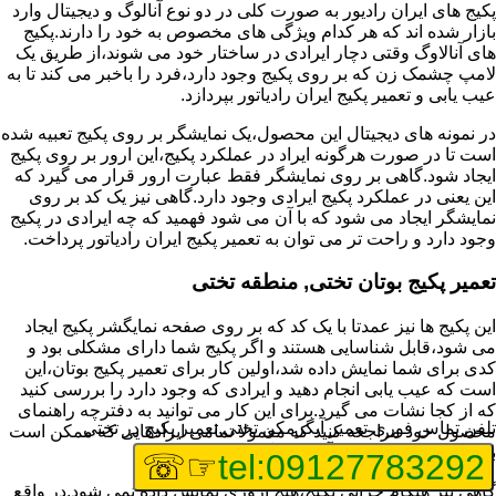
پکیج های ایران رادیور به صورت کلی در دو نوع آنالوگ و دیجیتال وارد
بازار شده اند که هر کدام ویژگی های مخصوص به خود را دارند.پکیج
های آنالاوگ وقتی دچار ایرادی در ساختار خود می شوند،از طریق یک
لامپ چشمک زن که بر روی پکیج وجود دارد،فرد را باخبر می کند تا به
عیب یابی و تعمیر پکیج ایران رادیاتور بپردازد.
در نمونه های دیجیتال این محصول،یک نمایشگر بر روی پکیج تعبیه شده
است تا در صورت هرگونه ایراد در عملکرد پکیج،این ارور بر روی پکیج
ایجاد شود.گاهی بر روی نمایشگر فقط عبارت ارور قرار می گیرد که
این یعنی در عملکرد پکیج ایرادی وجود دارد.گاهی نیز یک کد بر روی
نمایشگر ایجاد می شود که با آن می شود فهمید که چه ایرادی در پکیج
وجود دارد و راحت تر می توان به تعمیر پکیج ایران رادیاتور پرداخت.
تعمیر پکیج بوتان تختی, منطقه تختی
این پکیج ها نیز عمدتا با یک کد که بر روی صفحه نمایگشر پکیج ایجاد
می شود،قابل شناسایی هستند و اگر پکیج شما دارای مشکلی بود و
کدی برای شما نمایش داده شد،اولین کار برای تعمیر پکیج بوتان،این
است که عیب یابی انجام دهید و ایرادی که وجود دارد را بررسی کنید
که از کجا نشات می گیرد.برای این کار می توانید به دفترچه راهنمای
تلفن تماس فوری
تعمیر آبگرمکن تختی,تعمیر پکیج در تختی
محصول خود مراجعه کنید که معمولا تمامی ایرادهایی که ممکن است
برای پکیج پیش بیاید در آن قرار گرفته است.
☞☏
tel:09127783292
گاهی نیز هنگام خرابی پکیج،هیچ اروری نمایش داده نمی شود.در واقع