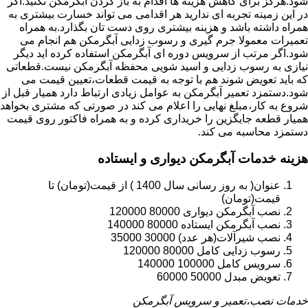
شود.هرگز برای کاهش هزینه ها اقدام به باز کردن آبگرمکن نکنید.اگر
در این زمینه تجربه ای ندارید هر اقدامی می تواند خسارت بیشتری به
همراه داشته باشد و هزینه بیشتری روی دست تان بگذارد.به همراه
تعمیرات معمولا جرم گیری و رسوب زدایی آبگرمکن هم انجام می
شود.اگر مرتب از سرویس دوره ای آبگرمکن استفاده کرده اید دیگر
نیازی به رسوب زدایی و اسید شویی محفظه آبگرمکن نیست.قطعاتی
که باید تعویض شوند هم با توجه به قیمت قطعات،تعیین قیمت می
شود.دستمزد تعمیر آبگرمکن به عوامل زیادی ارتباط دارد همیار قبل از
شروع به کار،مبلغ نهایی را اعلام می کند در صورتی که مشتری بخواهد
همیار قطعه جایگزین را خریداری کرده و به همراه فاکتور روی قیمت
دستمزد محاسبه می کند.
هزینه خدمات آبگرمکن دیواری و ایستاده
عنوان( به روز رسانی سال 1400 ) از قیمت(تومان) تا
قیمت(تومان)
نصب آبگرمکن دیواری 80000 120000
نصب آبگرمکن ایستاده 80000 140000
نصب شیرآلات(هر عدد) 30000 35000
رسوب زدایی کامل 80000 120000
سرویس کامل 100000 140000
تعویض مبدل 50000 60000
خدمات نصب،تعمیر و سرویس آبگرمکن