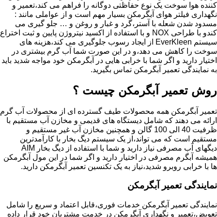
کننده هوا سوخت یک نوع حفاظتی دوگانه را فراهم می کند،تعمیر و
نگهداری فیلتر هوای آبگرمکن بسیار مهم است و از عواملی مانند :
مسدود شدن شعله با آستر،گرد و غبار و روغن و … جلو گیری می
کندو با طراحی NOX و با استفاده از اکسید نیتروژن پایین و ثبت اختراع
سیستم EverKleen از ایجاد رسوب جلوگیری می کند،هزینه های
سوخت را کاهش می دهد،و در این صورت شما آب گرم بیشتری در
اختیار دارید و اگر شما با خرابی هایی در آبگرمکن خود مواجه شدید باید
به نمایندگی تعمیر آبگرمکن تماس بگیرید.
روش تعمیر آبگرمکن چیست ؟
تعمیر آبگرمکن همه محصولات طیف گسترده ای از محصولات آب گرم
ارائه می دهند که شامل دیستگاه های قدیمی و مخازن آب مستقیم با
ظرفیت 40 الی 100 گالن و همچنین مخازن آب غیر مستقیم و
مستقیم است که می تواند،از یک سیستم دیگ بخار با کارآمدترین
دیگهای آب مصرفی نیاز دارید و شما با استفاده از دیگ بخار AIM
همیشه آبگرم مصرفی در اختیار دارید و اگر شما در این مول آبگرمکن
ها با خرابی روبرو شدید،نیاز به یک تکنسین تعمیر آبگرمکن دارید.
نمایندگی تعمیر آبگرمکن
نمایندگی تعمیر آبگرمکن خدمات فوری،قابل اعتماد و سریع را شامل
تعویض،تعمیر و نگهداری آبگرمکن در خدمت مشتریان خود قرار داده