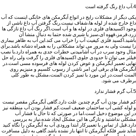
4.آب داغ رنگ گرفته است
یکی دیگر از مشکلات رایج در انواع آبگرمکن های خانگی اینست که آب
داغ خارج شده از لوله ها،شفاف نیست.رنگ گرفتن آب داغ ناشی از
وجود اکسیدهای فلزی در لوله ها و آب است.اگر رنگ آب داغ تازگی ها
زرد،قرمز،قهوه ای،سبز یا شیری شده حتما به دنبال منشا آن
باشید.اکسید فلزی کیفیت آب را خراب می کند.این آب به ظاهر بیماری
زا نیست ولی به مرور می تواند مشکلاتی را به همراه دشاته باشد.برای
مثال وجود سرب در آب آشامیدنی خطرات جدی به همراه دارد.با نصب
فیلتر می توان تا حدودی جلوی اکسیدهای فلزی را گرفت ولی راه حل
نهایی تعمیر آبگرمکن و عوض کردن لوله های فرسوده مسی است.در
آبگرمکن های برقی این امر ناشی از رسوب کلسیم و منیزیم روی
المنت است.در این مورد با تمیز کردن المنت،مشکل به طور کلی
برطرف می شود.
5.آب گرم فشار ندارد
کم فشار بودن آب گرم چندین علت دارد.گاهی آبگرمکن مقصر نیست
و لوله کشی آب ساختمان ضعیف است.کم فشار بودن آب منطقه نیز
در این موضوع دخیل است.اما در صورتی که تا حال با فشار آب
مشکلی نداشتید و تازگی ها این مشکل ایجاد شده،نیاز به بررسی
دارد.قبل از تماس با تعمیرکار ابتدا ورودی آب به آبگرمکن را نگاه کنید
شاید شیر فلکه آبگرمکن تا انتها باز نشده باشد.گاهی به دلیل مسافرت