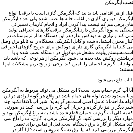
نصب آبگرمکن
قبل از هر اقدامی باید بدانید که آبگرمکن گازی است یا برقی! انواع
آبگرمکن دیواری گازی در اغلب خانه ها نصب شده ولی تعداد آبگرمکن
های برقی هم کم نیست.پیدا کردن ایراد و انجام کارهای تعمیراتی
بستگی به نوع آبگرمکن دارد.آبگرمکن برقی،گازهای احتراقی تولید
نمی کند و نیازی به دودکش ندارد.در این دستگاه ها از ترموستات در
کنار مخزن استفاده شده و کابل الکتریکی،دستگاه را به تابلو برق وصل
می کند.اما آبگرمکن گازی دارای دودکش برای خروج گازهای احتراقی
است.سیستم پیلوت،مشعل،ترموکوبل در دستگاه نصب شده و با
برداشتن روکش بدنه دیده می شود.آبگرمکن از هر نوعی که باشد باید
بتواند آب گرم ساختمان را تامین کند.برخی از رایج تریم مشکلات اینها
هستند:
1.آب داغ نمی شود
آیا آب گرم حمام،سرد است؟ این مشکل می تواند مربوط به آبگرمکن
و یا مسدود شدن لوله های حمام باشد.در واقع هر گونه ایرادی در این
لوله ها،احتمالا عامل اصلی است.هرگز به یک شیر آب،اکتفا نکنید.چند
شیر دیگر را نیز باز کرده و جریان آب گرم را بررسی کنید.در صورتی
که به کلی آب گرم ساختمان قطع شده باشد به سراغ آبگرمکن بوید و
موارد دیگر را بررسی کنید.اگر آبگرمکن برقی یا گازی،آب را داغ نمی
کند مشکل از گاز یا برق دستگاه است.قبل از تماس برای تعمیر
آبگرمکن،بررسی کنید که آیا برق دستگاه روشن است؟ آیا گاز در