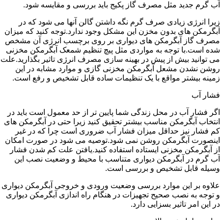
آب گرم جدید مثل مصرف گاز پکیج باید بررسی و مقایسه شود.
زیرا انرژی زیادی صرف گرم نگه داشتن گالن آنها می شود که در
آبگرمکن های بدون مخزن این مشکل وجود ندارد.توجه کنید که میزان
مصرف گاز آبگرمکن های دیواری بر روی برچسب انرژی آن مشخص
شده است.با توجه به مواردی مثل پیچ تنظیم شمعک آبگرمکن مخزنی
می توانید بیش از پیش در بهینه سازی مصرف انرژی تاثیر بگذارید.علت
روشن نشدن مشعل آبگرمکن مخزنی گازی و موارد مشابه در این
زمینه بیشتر مواقع با یک تنظیمات ساده قابل تشخیص و رفع است.
فشار آب
اگر فشار آب در محل زندگی شما پایین تر از حد معمول است باید در
انتخاب آبگرمکن مناسب بیشتر تحقیق کنید زیرا حتی در آبگرمکن های
کم فشار نیز حداقل میزان فشار آب ضروری است چرا که در غیر
اینصورت آبگرمکن روشن نمی شود.توصیه می شود در صورت امکان
از آبگرمکن مخزنی ایستاده استفاده کنید.یافتن علت کم شدن فشار
آب گرم در آبگرمکن دیواری متناسب با محیط و وضعیت نصب این
وسیله قابل تشخیص و بررسی است.
علاوه بر این موارد بررسی وضعیت ورودی و خروجی آبگرمکن دیواری
و توجه به نصب صحیح تجهیزات در هنگام راه اندازی آبگرمکن دیواری
در این امر تاثیر بسزایی دارد.