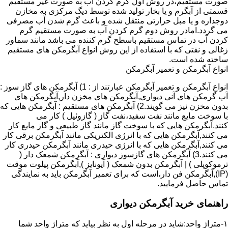
صورت مستقیم،در روش اول گرم کردن آب به صورت غیر مستقیم
قسمتی از آبگرم و یا بخار تولید شده توسط دیگ مرکزی به مخازن
دوجداره و یا مبل حرارتی منتقل شده و باعث گرم شدن آب مصرفی
می گردد.امادر روش دوم گرم کردن آب به صورت مستقیم گرم
کردن آب در تماس مستقیم باسطح گرم کننده می باشد مانند سماور
زغالی و نفتی که با استفاده از این روش انواع آبگرمکن های مستقیم
ساخته شده است.
انواع آبگرمکن و تعمیر آبگرمکن
انواع آبگرمکن و تعمیر آبگرمکن عبارتند از : 1) آبگرمکن های گاز سوز :
آب گرمکن های آنی دیواری,آبگرمکن های مخزن دار,آبگرمکن های
بدون مخزن نیز می گویند.2) آبگرمکن های مستقیم : آبگرمکن هایی که
با سوخت مایع مانند نفت سفید،نفت گاز ( گازوئیل ) کار می
کنند,آبگرمکن هایی که با سوخت گاز مانند گاز طبیعی و گاز مایع کار
می کنند,آبگرمکن هایی که با انرژی الکتریکی مانند آبگرمکن برقی کار
می کنند,آبگرمکن هایی که با انرژی حیدری مانند آبگرمکن حیدری کار
می کنند.3) آبگرمکن های گازسوز دیواری : آبگرمکن شمعک دار (
ترموکوپلی ) | آبگرمکن بدون شمعک ( آیونایز ),آبگرمکن پیلوت موقت
(IP),آبگرمکن فن دار،است که برای تعمیر آبگرمکن باید به نمایندگی
تماس حاصل فرمایید.
راهنمای خرید آبگرمکن دیواری
۱-متراژ واحد:شاید در مرحله اول به نظر بیاید که متراژ واحد شما