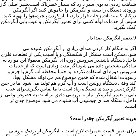
شباهت زیادی به بوی سیر دارد که بسیار خطرناک است.شیر اصلی گاز
ورودی دستگاه را بسته و آبگرمکن را خاموش کنید.اگر آبگرمکن
درکنار کابینت آشپزخانه قرار دارد،با باز کردن پنجره،هوا را تهویه کنید
سپس از خدمات لوله کشی برای تعمیر آبگرمکن و عیب یابی آبگرمکن
کمک بگیرید.
9.تعمیر آبگرمکن صدا دار
اگر به هنگام کار کردن صدای زیادی از آبگرمکن شنیده می
شود،ممکن است مشکل از شکستگی و یا آسیب یکی از قطعات فلزی
داخل دستگاه باشد.در سرویس دوره ای آبگرمکن معمولا این موارد به
سادگی تشخیص داده می شود.اگر مدت زیادی است که از خدمات
سرویس دوره ای استفاده نکرده اید حتما محفظه آب گرم با جرم و
رسوبات اشغال شده که همین موضوع هم می تواند مشکل ایجاد
کند.وقتی دستگاه روشن است و آب گرم هم تولید می شود اما در حین
کارکرد،سر و صدای دستگاه زیاد است با ما تماس بگیرید.برای عیب
یابی و تعمیر آبگرمکن نیاز به بررسی دقیق تر است.به خصوص وقتی از
داخل دستگاه صدای جوشیدن آب شنیده می شود موضوع جدی تر
است.
هزینه تعمیر آبگرمکن چقدر است؟
برای تعیین قیمت تعمیرات لازم است تا آبگرمکن از نزدیک بررسی