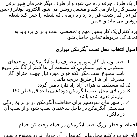
از یک طرف جرقه زده می شود و از طرف دیگر همزمان شیر برقی
مسیر گاز را باز می کند و مشعل روشن می شود.الکترود آیونایز ( حس
گر ) در کنار شعله قرار دارد و تا زمانی که شعله را حس کند شعله
روشن می ماند و تعمیر
برد کنترل یک کار بسیار مهم و تخصصی است و برای برد باید به
نمایندگی مربوطه تماس حاصل شود
اصول انتخاب محل نصب آبگرمکن دیواری
نصب وسایل گاز سوز پر مصرف مانند آبگرمکن در واحدهای
مسکونی و غیر مسکونی که مسحت آن ها کمتر از 60 متر مربع
باشد ممنوع است،مگر آنکه هوای مورد نیاز جهت احتراق گاز
مصرفی آن ها از طریق دریچه دائمی
که مستقیما به هوای آزاد راه دارد تامین گردد.
در بالای محل نصب آبگرمکن دودکشی با حداقل قطر 150
میلیمتر تعبیه شده باشد.
در شهر های سردسیر برای حفاظت آبگرمکن در برابر یخ زدگی
میبایستی آبگرمکن در داخل ساختمان نصب شود و از نصب آن
در بالکن،
احتیاط و خطر بزرگ:نصب آبگرمکن در حمام،رخت کن حمام،
اتاق خواب و کلیه محل هایی که هوا در آن جریان ندارد،ممنوع و بسیار