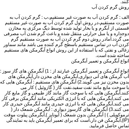
کنند.
روش گرم کردن آب
الف : گرم کردن آب به صورت غیر مستقیم،ب : گرم کردن آب به
صورت مستقیم،در روش اول گرم کردن آب به صورت غیر مستقیم
قسمتی از آبگرم و یا بخار تولید شده توسط دیگ مرکزی به مخازن
دوجداره و یا مبل حرارتی منتقل شده و باعث گرم شدن آب مصرفی
می گردد.امادر روش دوم گرم کردن آب به صورت مستقیم گرم
کردن آب در تماس مستقیم باسطح گرم کننده می باشد مانند سماور
زغالی و نفتی که با استفاده از این روش انواع آبگرمکن های مستقیم
ساخته شده است.
انواع آبگرمکن و تعمیر آبگرمکن
انواع آبگرمکن و تعمیر آبگرمکن عبارتند از : 1) آبگرمکن های گاز سوز :
آب گرمکن های آنی دیواری,آبگرمکن های مخزن دار,آبگرمکن های
بدون مخزن نیز می گویند.2) آبگرمکن های مستقیم : آبگرمکن هایی که
با سوخت مایع مانند نفت سفید،نفت گاز ( گازوئیل ) کار می
کنند,آبگرمکن هایی که با سوخت گاز مانند گاز طبیعی و گاز مایع کار
می کنند,آبگرمکن هایی که با انرژی الکتریکی مانند آبگرمکن برقی کار
می کنند,آبگرمکن هایی که با انرژی حیدری مانند آبگرمکن حیدری کار
می کنند.3) آبگرمکن های گازسوز دیواری : آبگرمکن شمعک دار (
ترموکوپلی ) | آبگرمکن بدون شمعک ( آیونایز ),آبگرمکن پیلوت موقت
(IP),آبگرمکن فن دار،است که برای تعمیر آبگرمکن باید به نمایندگی
تماس حاصل فرمایید.