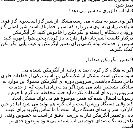
تمیز شود.
8.آیا آب داغ بوی تند سیر می دهد؟
اگر بوی سیر به مشام می رسد،مشکل از شیر گاز است.بوی گاز قوی
شباهت زیادی به بوی سیر دارد که بسیار خطرناک است.شیر اصلی گاز
ورودی دستگاه را بسته و آبگرمکن را خاموش کنید.اگر آبگرمکن
درکنار کابینت آشپزخانه قرار دارد،با باز کردن پنجره،هوا را تهویه کنید
سپس از خدمات لوله کشی برای تعمیر آبگرمکن و عیب یابی آبگرمکن
کمک بگیرید.
9.تعمیر آبگرمکن صدا دار
اگر به هنگام کار کردن صدای زیادی از آبگرمکن شنیده می
شود،ممکن است مشکل از شکستگی و یا آسیب یکی از قطعات فلزی
داخل دستگاه باشد.در سرویس دوره ای آبگرمکن معمولا این موارد به
سادگی تشخیص داده می شود.اگر مدت زیادی است که از خدمات
سرویس دوره ای استفاده نکرده اید حتما محفظه آب گرم با جرم و
رسوبات اشغال شده که همین موضوع هم می تواند مشکل ایجاد
کند.وقتی دستگاه روشن است و آب گرم هم تولید می شود اما در حین
کارکرد،سر و صدای دستگاه زیاد است با ما تماس بگیرید.برای عیب
یابی و تعمیر آبگرمکن نیاز به بررسی دقیق تر است.به خصوص وقتی از
داخل دستگاه صدای جوشیدن آب شنیده می شود موضوع جدی تر
است.