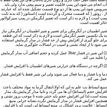
آب انجام می شود،این پمپ قابلیت تعمیر و سیم پیچی ندارد ولی باید
سرویس شود،این پمپ ها از دو نوع قسمت تشکیل شده اند که عبارتند
از : روتور ( که قسمت متحرک و گردنده است )،استاتور ( که بدنه ثابت
پمپ است ) و لازم به ذکر است که تعمیر آبگرمکن در پمپ سیرکولاتور
حائز اهمیت است.
شیر اطمینان در آبگرمکن برای تعمیر و شیر اطمینان در آبگرمکن نیاز
به یک تکنسین تعمیر آبگرمکن است،و لازم به ذکر است که این قطعه
برای جلو گیری از افزایش بیش از حد فشار در مدار گرمایش استفاده
می شود تا از ایجاد نشتی و آسیب در اتصالات جلوگیری نماید.
1) این شیر در فشار 3bar عمل کرده و حجم اضافی آب مدار گرمایش
را تخلیه می کند.
2) اگرچه در دستگاه های حرارتی شیرهای اطمینان با افزایش فشار،
دما و یا فشار و دما فعال می شوند ولی این شیر فقط با افزایش فشار
عمل می کند.
منبع انبساط بت علم به این که اولا،انتقال گرما به مواد مختلف باعث
افزایش حجم (اتبساط) آن ها می گردد و ثانیا مدار گرمایش،یک مدار
بسته است،لذا این افزایش حجم باید خنثی شده تا موجب بروز نشتی و
همچنین افزایش فشار در مدار گرمایش نگردد،نشانه خرابی منبع
انبساط : علامت بروز اشکال در منبع انبساط این است که با افزایش