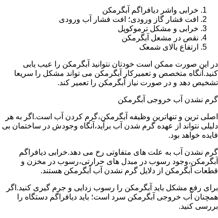
خرابی واشر دیافراگم آبگرمکن
افت فشار گاز ورودی؛ افت فشار آب ورودی
خرابی و مشکل ترموکوپل
نقص در مشعل آبگرمکن
ارتفاع بالای شمعک
در این صورت ممکن است خودتان نتوانید آبگرمکن را عیب یابی
کنید.آنگاه متخصص و تعمیرکار آبگرمکن می تواند مشکل را سریعا
تشخیص دهد و در صورت نیاز آبگرمکن را تعمیر کند.
گرم نشدن آب خروجی آبگرمکن
اصلی ترین و تنهاترین وظیفه آبگرمکن،گرم کردن آب است.اگر به هر
دلیلی نتواند از عهده گرم شدن آب برآید،آنگاه وجودش در ساختمان بی
فایده خواهد بود.
گرم نشدن آب به علت های متفاوتی رخ می دهد.خرابی دیافراگم
آبگرمکن،وجود رسوب در مبدل های حرارتی،رسوب در مخزن و
قطعات آبگرمکن از دلایل گرم نشدن آب آبگرمکن هستند.
برای رفع مشکل باید آبگرمکن را رسوب زدایی و جرم گیری کنید.اگر
همچنان آب خروجی آبگرمکن سرد است؛ باید دیافراگم دستگاه را
بررسی کنید.