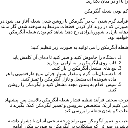
را با او در میان بگذارید.
کم بودن شعله آبگرمکن
فرآیند گرم شدن آب در آبگرمکن با روشن شدن شعله آغاز می شود.در
صورتی که در روند کار کردن قطعات مرتبط به سوخته شدن گاز مانند
دهانه نازل یا شیپور،ایرادی رخ دهد؛ شاهد کم بودن شعله آبگرمکن
خواهید بود.
شعله آبگرمکن را می توانید به صورت زیر تنظیم کنید:
دستگاه را خاموش کنید و صبر کنید تا دمای آن کاهش یابد.
قاب روی آبگرمکن را به آرامی بردارید.
پیچ های مشعل آبگرمکن را باز کنید.
با دستمال،آب گرم و مقدار بسیار جزئی مایع ظرفشویی یا هر
ماده شوینده ای،مشعل و نازل آبگرمکن را تمیز کنید.
سپس اقدام به بستن مجدد مشعل کنید و آبگرمکن را روشن
کنید.
درجه سختی فرآیند تنظیم فشار شعله آبگرمکن بالاست.پس پیشنهاد
می کنیم از یک متخصص سرویس و تعمیر آبگرمکن کمک بگیرید تا
علت کم شدن شعله را بررسی کند.
عیب و تعمیر آبگرمکن می تواند درجه سختی آسان تا دشوار داشته
باشد.در صورتی که مشکلات در آبگرمکن به صورت مکرر ادامه