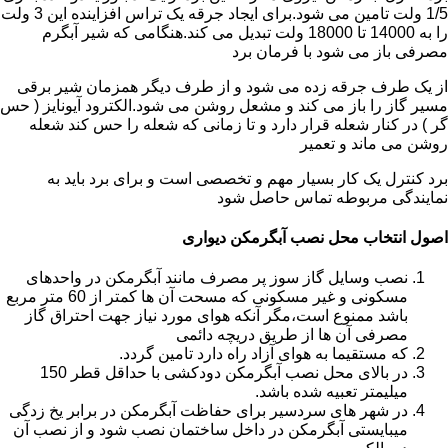
1/5 ولت تامین می شود.برای ایجاد جرقه یک تراس افزاینده این 3 ولت
را به 14000 تا 18000 ولت تبدیل می کند.هنگامی که شیر آبگرم
مصرفی باز می شود با فرمان برد
از یک طرف جرقه زده می شود و از طرف دیگر همزمان شیر برقی
مسیر گاز را باز می کند و مشعل روشن می شود.الکترود آیونایز ( حس
گر ) در کنار شعله قرار دارد و تا زمانی که شعله را حس کند شعله
روشن می ماند و تعمیر
برد کنترل یک کار بسیار مهم و تخصصی است و برای برد باید به
نمایندگی مربوطه تماس حاصل شود
اصول انتخاب محل نصب آبگرمکن دیواری
نصب وسایل گاز سوز پر مصرف مانند آبگرمکن در واحدهای
مسکونی و غیر مسکونی که مسحت آن ها کمتر از 60 متر مربع
باشد ممنوع است،مگر آنکه هوای مورد نیاز جهت احتراق گاز
مصرفی آن ها از طریق دریچه دائمی
که مستقیما به هوای آزاد راه دارد تامین گردد.
در بالای محل نصب آبگرمکن دودکشی با حداقل قطر 150
میلیمتر تعبیه شده باشد.
در شهر های سردسیر برای حفاظت آبگرمکن در برابر یخ زدگی
میبایستی آبگرمکن در داخل ساختمان نصب شود و از نصب آن