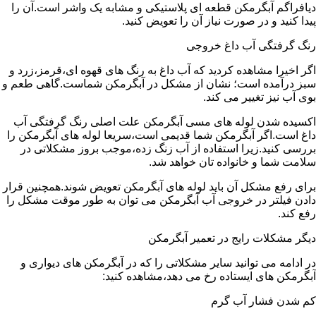
دیافراگم آبگرمکن قطعه ای پلاستیکی و مشابه یک واشر است.آن را
پیدا کنید و در صورت نیاز آن را تعویض کنید.
رنگ گرفتگی آب داغ خروجی
اگر اخیرا مشاهده کردید که آب داغ به رنگ های قهوه ای،قرمز،زرد و
سبز درآمده است؛ نشان از مشکل در آبگرمکن شماست.گاهی طعم و
بوی آب نیز تغییر می کند.
اکسیده شدن لوله های مسی آبگرمکن علت اصلی رنگ گرفتگی آب
داغ است.اگر آبگرمکن شما قدیمی است،سریعا لوله های آبگرمکن را
بررسی کنید.زیرا استفاده از آب زنگ زده،موجب بروز مشکلاتی در
سلامت شما و خانواده تان خواهد شد.
برای رفع مشکل آن باید لوله های آبگرمکن تعویض شوند.همچنین قرار
دادن فیلتر در خروجی آب آبگرمکن می توان به طور موقت مشکل را
رفع کند.
دیگر مشکلات رایج در تعمیر آبگرمکن
در ادامه می توانید سایر مشکلاتی را که در آبگرمکن های دیواری و
آبگرمکن های ایستاده رخ می دهد،مشاهده کنید:
کم شدن فشار آب گرم