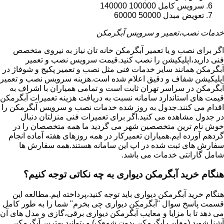
سرویس کامل 100000 140000
تعویض مبدل 50000 60000
خدمات نصب،تعمیر و سرویس آبگرمکن
اگر برای نصب و یا تعمیر آبگرمکن خانه تان نیاز به نیروی متخصص
فنی دارید،اپلیکیشن را نصب کنید.قیمت سرویس نصب و تعمیر
آبگرمکن همانند سایر خدمات فنی مثل نصب و تعمیر پکیج و شوفاژ در
اپلیکیشن شفاف و دقیق اعلام شده است.هزینه سرویس نصب و تعمیر
آبگرمکن در سراسر تهران ثابت است و تمامی همیاران با اشراف به
قیمت های استاندارد سامانه نسبت به دریافت هزینه تعمیرات آبگرمکن
اقدام می کنند.جدول به روز شده خدمات نصب و سرویس آبگرمکن را
در جدول مشاهده می کنید.اگر برای تعمیرات فنی منزلتان دنبال
خوش نام ترین متخصصین شهر می گردید ما همه متخصصان را در
گردهم آورده ایم.همیاران تعمیرکار در همه روزهای هفته آماده انجام
سفارش های ثبت شده در اپ این سامانه هستند.همه سفارش ها
شامل گارانتی خدمات می باشد.
هنگام خرید آبگرمکن دیواری به چه نکاتی توجه کنیم؟
هنگام خرید آبگرمکن دیواری باید توجه کنید،پرداخته ایم.مطالعه این
قسمت پاسخ سوال "آبگرمکن دیواری چی بخرم" شما را به طور کامل
می دهد تا با مزایا و معایب آبگرمکن دیواری برقی،گازی و مدل های آن
آشنا شوید (معایب ابگرمکن بدون شمعک) و بتوانید بهترین آبگرمکن