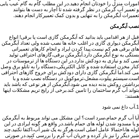
امورات منزل را خودتان انجام دهید.در این مطلب گام به گام عیب یابی
و تعمیر آب گرمکن در نظر گرفته شده تا آچار به دست ها بتوانند
تعمیرات آبگرمکن را به تنهایی و بدون کمک تعمیرکار انجام دهند.
نصب آبگرمکن
قبل از هر اقدامی باید بدانید که آبگرمکن گازی است یا برقی! انواع
آبگرمکن دیواری گازی در اغلب خانه ها نصب شده ولی تعداد آبگرمکن
های برقی هم کم نیست.پیدا کردن ایراد و انجام کارهای تعمیراتی
بستگی به نوع آبگرمکن دارد.آبگرمکن برقی،گازهای احتراقی تولید
نمی کند و نیازی به دودکش ندارد.در این دستگاه ها از ترموستات در
کنار مخزن استفاده شده و کابل الکتریکی،دستگاه را به تابلو برق وصل
می کند.اما آبگرمکن گازی دارای دودکش برای خروج گازهای احتراقی
است.سیستم پیلوت،مشعل،ترموکوبل در دستگاه نصب شده و با
برداشتن روکش بدنه دیده می شود.آبگرمکن از هر نوعی که باشد باید
بتواند آب گرم ساختمان را تامین کند.برخی از رایج تریم مشکلات اینها
هستند:
1.آب داغ نمی شود
آیا آب گرم حمام،سرد است؟ این مشکل می تواند مربوط به آبگرمکن
و یا مسدود شدن لوله های حمام باشد.در واقع هر گونه ایرادی در این
لوله ها،احتمالا عامل اصلی است.هرگز به یک شیر آب،اکتفا نکنید.چند
شیر دیگر را نیز باز کرده و جریان آب گرم را بررسی کنید.در صورتی