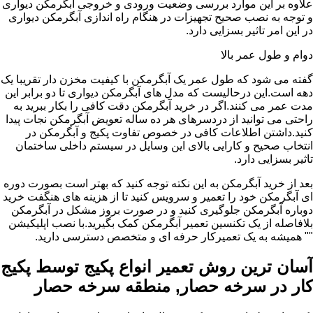
علاوه بر این موارد بررسی وضعیت ورودی و خروجی آبگرمکن دیواری
و توجه به نصب صحیح تجهیزات در هنگام راه اندازی آبگرمکن دیواری
در این امر تاثیر بسزایی دارد.
دوام و طول عمر بالا
گفته می شود که طول عمر یک آبگرمکن با کیفیت مخزن دار تقریبا یک
دهه است.این درحالیست که مدل های آبگرمکن دیواری تا دو برابر این
مدت عمر می کنند.اگر در خرید آبگرمکن دقت کافی را بکار ببرید به
راحتی می توانید از دردسرهای هر ده ساله تعویض آبگرمکن نجات پیدا
کنید.داشتن اطلاعات کافی در خصوص تفاوت پکیج و آبگرمکن در
انتخاب صحیح و کارایی بالای این وسایل در سیستم داخلی ساختمان
تاثیر بسزایی دارد.
بعد از خرید آبگرمکن به این نکته توجه کنید که بهتر است بصورت دوره
ای آبگرمکن خود را تعمیر و سرویس کنید تا از هزینه های هنگفت خرید
دوباره آبگرمکن جلوگیری کنید و در صورت بروز مشکل در آبگرمکن
بلافاصله از یک تکنسین تعمیر آبگرمکن کمک بگیرید.با نصب اپلیکیشن
"" همیشه به یک تعمیرکار حرفه ای و متخصص دسترسی دارید.
آسان ترین روش تعمیر انواع پکیج توسط پکیج
کار در سرخه حصار, منطقه سرخه حصار