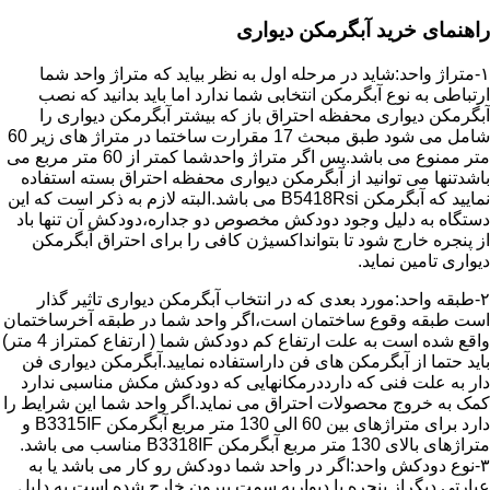
راهنمای خرید آبگرمکن دیواری
۱-متراژ واحد:شاید در مرحله اول به نظر بیاید که متراژ واحد شما
ارتباطی به نوع آبگرمکن انتخابی شما ندارد اما باید بدانید که نصب
آبگرمکن دیواری محفظه احتراق باز که بیشتر آبگرمکن دیواری را
شامل می شود طبق مبحث 17 مقرارت ساختما در متراژ های زیر 60
متر ممنوع می باشد.پس اگر متراژ واحدشما کمتر از 60 متر مربع می
باشدتنها می توانید از آبگرمکن دیواری محفظه احتراق بسته استفاده
نمایید که آبگرمکن B5418Rsi می باشد.البته لازم به ذکر است که این
دستگاه به دلیل وجود دودکش مخصوص دو جداره،دودکش آن تنها باد
از پنجره خارج شود تا بتوانداکسیژن کافی را برای احتراق آبگرمکن
دیواری تامین نماید.
۲-طبقه واحد:مورد بعدی که در انتخاب آبگرمکن دیواری تاثیر گذار
است طبقه وقوع ساختمان است،اگر واحد شما در طبقه آخرساختمان
واقع شده است به علت ارتفاع کم دودکش شما ( ارتفاع کمتراز 4 متر)
باید حتما از آبگرمکن های فن داراستفاده نمایید.آبگرمکن دیواری فن
دار به علت فنی که دارددرمکانهایی که دودکش مکش مناسبی ندارد
کمک به خروج محصولات احتراق می نماید.اگر واحد شما این شرایط را
دارد برای متراژهای بین 60 الی 130 متر مربع آبگرمکن B3315IF و
متراژهای بالای 130 متر مربع آبگرمکن B3318IF مناسب می باشد.
۳-نوع دودکش واحد:اگر در واحد شما دودکش رو کار می باشد یا به
عبارتی دیگراز پنجره یا دیواربه سمت بیرون خارج شده است به دلیل