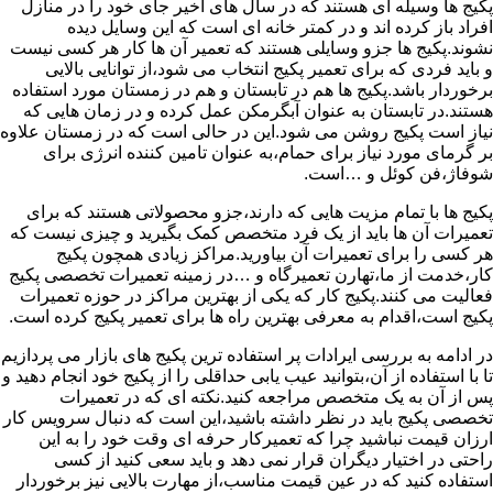
پکیج ها وسیله ای هستند که در سال های اخیر جای خود را در منازل
افراد باز کرده اند و در کمتر خانه ای است که این وسایل دیده
نشوند.پکیج ها جزو وسایلی هستند که تعمیر آن ها کار هر کسی نیست
و باید فردی که برای تعمیر پکیج انتخاب می شود،از توانایی بالایی
برخوردار باشد.پکیج ها هم در تابستان و هم در زمستان مورد استفاده
هستند.در تابستان به عنوان آبگرمکن عمل کرده و در زمان هایی که
نیاز است پکیج روشن می شود.این در حالی است که در زمستان علاوه
بر گرمای مورد نیاز برای حمام،به عنوان تامین کننده انرژی برای
شوفاژ،فن کوئل و …است.
پکیج ها با تمام مزیت هایی که دارند،جزو محصولاتی هستند که برای
تعمیرات آن ها باید از یک فرد متخصص کمک بگیرید و چیزی نیست که
هر کسی را برای تعمیرات آن بیاورید.مراکز زیادی همچون پکیج
کار،خدمت از ما،تهارن تعمیرگاه و …در زمینه تعمیرات تخصصی پکیج
فعالیت می کنند.پکیج کار که یکی از بهترین مراکز در حوزه تعمیرات
پکیج است،اقدام به معرفی بهترین راه ها برای تعمیر پکیج کرده است.
در ادامه به بررسی ایرادات پر استفاده ترین پکیج های بازار می پردازیم
تا با استفاده از آن،بتوانید عیب یابی حداقلی را از پکیج خود انجام دهید و
پس از آن به یک متخصص مراجعه کنید.نکته ای که در تعمیرات
تخصصی پکیج باید در نظر داشته باشید،این است که دنبال سرویس کار
ارزان قیمت نباشید چرا که تعمیرکار حرفه ای وقت خود را به این
راحتی در اختیار دیگران قرار نمی دهد و باید سعی کنید از کسی
استفاده کنید که در عین قیمت مناسب،از مهارت بالایی نیز برخوردار