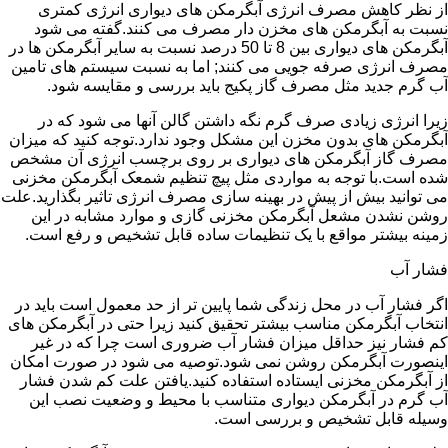
از نظر کاهش مصرف انرژی آبگرمکن های دیواری انرژی کمتری
نسبت به آبگرمکن های مخزن دار مصرف می کنند.گفته می شود
آبگرمکن های دیواری بین 8 تا 50 درصد نسبت به سایر آبگرمکن ها در
مصرف انرژی صرفه جویی می کنند; اما به نسبت سیستم های تامین
آب گرم جدید مثل مصرف گاز پکیج باید بررسی و مقایسه شود.
زیرا انرژی زیادی صرف گرم نگه داشتن گالن آنها می شود که در
آبگرمکن های بدون مخزن این مشکل وجود ندارد.توجه کنید که میزان
مصرف گاز آبگرمکن های دیواری بر روی برچسب انرژی آن مشخص
شده است.با توجه به مواردی مثل پیچ تنظیم شمعک آبگرمکن مخزنی
می توانید بیش از پیش در بهینه سازی مصرف انرژی تاثیر بگذارید.علت
روشن نشدن مشعل آبگرمکن مخزنی گازی و موارد مشابه در این
زمینه بیشتر مواقع با یک تنظیمات ساده قابل تشخیص و رفع است.
فشار آب
اگر فشار آب در محل زندگی شما پایین تر از حد معمول است باید در
انتخاب آبگرمکن مناسب بیشتر تحقیق کنید زیرا حتی در آبگرمکن های
کم فشار نیز حداقل میزان فشار آب ضروری است چرا که در غیر
اینصورت آبگرمکن روشن نمی شود.توصیه می شود در صورت امکان
از آبگرمکن مخزنی ایستاده استفاده کنید.یافتن علت کم شدن فشار
آب گرم در آبگرمکن دیواری متناسب با محیط و وضعیت نصب این
وسیله قابل تشخیص و بررسی است.