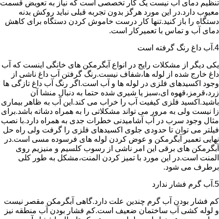
تنظیم دمای آب نیست یک کار تخصصی است که نیاز به تعویض قسمت
معیوب دارد.در این مورد هرگز بدون تجربه قبلی نباید روکش بدنه
دستگاه را باز کنید.تنها کار درست خاموش کردن دستگاه برای کاهش
دمای آب و تماس با تعمیرکار است.
4.آب داغ رنگ گرفته است
یکی دیگر از مشکلات رایج در انواع آبگرمکن های خانگی اینست که آب
داغ خارج شده از لوله ها،شفاف نیست.رنگ گرفتن آب داغ ناشی از
وجود اکسیدهای فلزی در لوله ها و آب است.اگر رنگ آب داغ تازگی ها
زرد،قرمز،قهوه ای،سبز یا شیری شده حتما به دنبال منشا آن
باشید.اکسید فلزی کیفیت آب را خراب می کند.این آب به ظاهر بیماری
زا نیست ولی به مرور می تواند مشکلاتی را به همراه دشاته باشد.برای
مثال وجود سرب در آب آشامیدنی خطرات جدی به همراه دارد.با نصب
فیلتر می توان تا حدودی جلوی اکسیدهای فلزی را گرفت ولی راه حل
نهایی تعمیر آبگرمکن و عوض کردن لوله های فرسوده مسی است.در
آبگرمکن های برقی این امر ناشی از رسوب کلسیم و منیزیم روی
المنت است.در این مورد با تمیز کردن المنت،مشکل به طور کلی
برطرف می شود.
5.آب گرم فشار ندارد
کم فشار بودن آب گرم چندین علت دارد.گاهی آبگرمکن مقصر نیست
و لوله کشی آب ساختمان ضعیف است.کم فشار بودن آب منطقه نیز