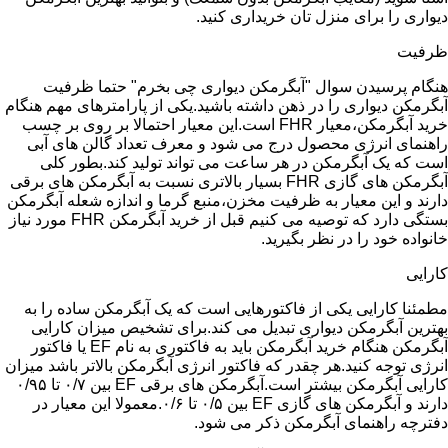
دیواری را برای منزل تان خریداری کنید.
ظرفیت
هنگام پرسیدن سوال "آبگرمکن دیواری چی بخرم" حتما ظرفیت
آبگرمکن دیواری را در ذهن داشته باشید.یکی از پارامترهای مهم هنگام
خرید آبگرمکن،معیار FHR است.این معیار احتمالا بر روی بر چسب
راهنمای انرژی محصول درج می شود و معرف تعداد گالن های آبی
است که یک آبگرمکن در هر ساعت می تواند تولید کند.بطور کلی
آبگرمکن های گازی FHR بسیار بالاتری نسبت به آبگرمکن های برقی
دارند و این معیار به ظرفیت مخزن،منبع گرما و اندازه شعله آبگرمکن
بستگی دارد که توصیه می کنیم قبل از خرید آبگرمکن FHR مورد نیاز
خانواده خود را در نظر بگیرید.
کارایی
مطمئنا کارایی یکی از فاکتورهایی است که یک آبگرمکن ساده را به
بهترین آبگرمکن دیواری تبدیل می کند.برای تشخیص میزان کارایی
آبگرمکن هنگام خرید آبگرمکن باید به فاکتوری به نام EF یا فاکتور
انرژی توجه کنید.هر چقدر که فاکتور انرژی آبگرمکن بالاتر باشد میزان
کارایی آبگرمکن بیشتر است.آبگرمکن های برقی EF بین ۰/۷ تا ۰/۹۵
دارند و آبگرمکن های گازی EF بین ۰/۵ تا ۰/۶.معمولا این معیار در
دفترچه راهنمای آبگرمکن ذکر می شود.