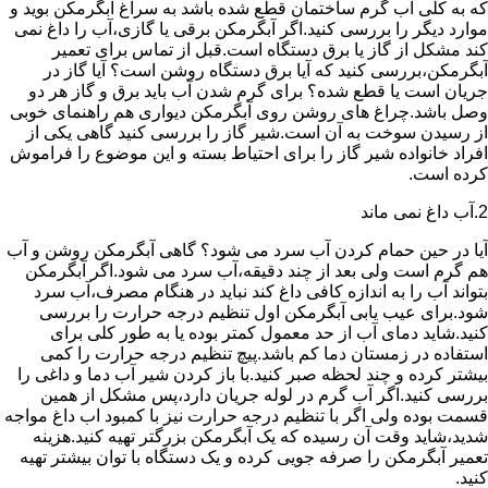
که به کلی آب گرم ساختمان قطع شده باشد به سراغ آبگرمکن بوید و
موارد دیگر را بررسی کنید.اگر آبگرمکن برقی یا گازی،آب را داغ نمی
کند مشکل از گاز یا برق دستگاه است.قبل از تماس برای تعمیر
آبگرمکن،بررسی کنید که آیا برق دستگاه روشن است؟ آیا گاز در
جریان است یا قطع شده؟ برای گرم شدن آب باید برق و گاز هر دو
وصل باشد.چراغ های روشن روی آبگرمکن دیواری هم راهنمای خوبی
از رسیدن سوخت به آن است.شیر گاز را بررسی کنید گاهی یکی از
افراد خانواده شیر گاز را برای احتیاط بسته و این موضوع را فراموش
کرده است.
2.آب داغ نمی ماند
آیا در حین حمام کردن آب سرد می شود؟ گاهی آبگرمکن روشن و آب
هم گرم است ولی بعد از چند دقیقه،آب سرد می شود.اگر آبگرمکن
بتواند آب را به اندازه کافی داغ کند نباید در هنگام مصرف،آب سرد
شود.برای عیب یابی آبگرمکن اول تنظیم درجه حرارت را بررسی
کنید.شاید دمای آب از حد معمول کمتر بوده یا به طور کلی برای
استفاده در زمستان دما کم باشد.پیچ تنظیم درجه حرارت را کمی
بیشتر کرده و چند لحظه صبر کنید.با باز کردن شیر آب دما و داغی را
بررسی کنید.اگر آب گرم در لوله جریان دارد،پس مشکل از همین
قسمت بوده ولی اگر با تنظیم درجه حرارت نیز با کمبود اب داغ مواجه
شدید،شاید وقت آن رسیده که یک آبگرمکن بزرگتر تهیه کنید.هزینه
تعمیر آبگرمکن را صرفه جویی کرده و یک دستگاه با توان بیشتر تهیه
کنید.