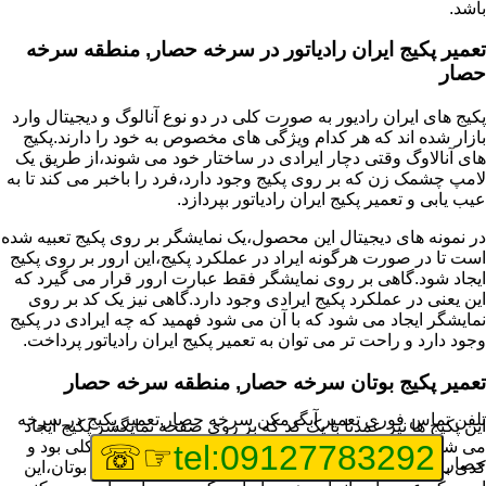
باشد.
تعمیر پکیج ایران رادیاتور در سرخه حصار, منطقه سرخه
حصار
پکیج های ایران رادیور به صورت کلی در دو نوع آنالوگ و دیجیتال وارد
بازار شده اند که هر کدام ویژگی های مخصوص به خود را دارند.پکیج
های آنالاوگ وقتی دچار ایرادی در ساختار خود می شوند،از طریق یک
لامپ چشمک زن که بر روی پکیج وجود دارد،فرد را باخبر می کند تا به
عیب یابی و تعمیر پکیج ایران رادیاتور بپردازد.
در نمونه های دیجیتال این محصول،یک نمایشگر بر روی پکیج تعبیه شده
است تا در صورت هرگونه ایراد در عملکرد پکیج،این ارور بر روی پکیج
ایجاد شود.گاهی بر روی نمایشگر فقط عبارت ارور قرار می گیرد که
این یعنی در عملکرد پکیج ایرادی وجود دارد.گاهی نیز یک کد بر روی
نمایشگر ایجاد می شود که با آن می شود فهمید که چه ایرادی در پکیج
وجود دارد و راحت تر می توان به تعمیر پکیج ایران رادیاتور پرداخت.
تعمیر پکیج بوتان سرخه حصار, منطقه سرخه حصار
تلفن تماس فوری
تعمیر آبگرمکن سرخه حصار,تعمیر پکیج در سرخه
این پکیج ها نیز عمدتا با یک کد که بر روی صفحه نمایگشر پکیج ایجاد
می شود،قابل شناسایی هستند و اگر پکیج شما دارای مشکلی بود و
☞☏
tel:09127783292
حصار
کدی برای شما نمایش داده شد،اولین کار برای تعمیر پکیج بوتان،این