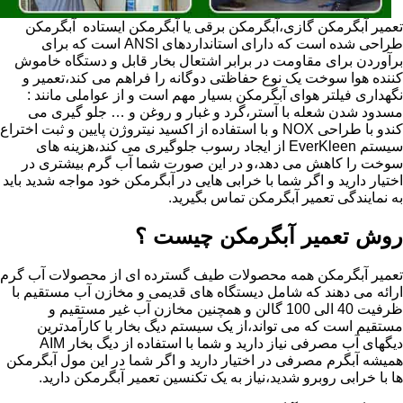
تعمیر آبگرمکن گازی،آبگرمکن برقی یا آبگرمکن ایستاده ​ آبگرمکن
طراحی شده است که دارای استانداردهای ANSI است که برای
برآوردن برای مقاومت در برابر اشتعال بخار قابل و دستگاه خاموش
کننده هوا سوخت یک نوع حفاظتی دوگانه را فراهم می کند،تعمیر و
نگهداری فیلتر هوای آبگرمکن بسیار مهم است و از عواملی مانند :
مسدود شدن شعله با آستر،گرد و غبار و روغن و … جلو گیری می
کندو با طراحی NOX و با استفاده از اکسید نیتروژن پایین و ثبت اختراع
سیستم EverKleen از ایجاد رسوب جلوگیری می کند،هزینه های
سوخت را کاهش می دهد،و در این صورت شما آب گرم بیشتری در
اختیار دارید و اگر شما با خرابی هایی در آبگرمکن خود مواجه شدید باید
به نمایندگی تعمیر آبگرمکن تماس بگیرید.
روش تعمیر آبگرمکن چیست ؟
تعمیر آبگرمکن همه محصولات طیف گسترده ای از محصولات آب گرم
ارائه می دهند که شامل دیستگاه های قدیمی و مخازن آب مستقیم با
ظرفیت 40 الی 100 گالن و همچنین مخازن آب غیر مستقیم و
مستقیم است که می تواند،از یک سیستم دیگ بخار با کارآمدترین
دیگهای آب مصرفی نیاز دارید و شما با استفاده از دیگ بخار AIM
همیشه آبگرم مصرفی در اختیار دارید و اگر شما در این مول آبگرمکن
ها با خرابی روبرو شدید،نیاز به یک تکنسین تعمیر آبگرمکن دارید.