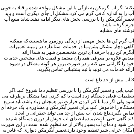
نکته: اگر آب گرمکن به تازگی با این مشکل مواجه شده و قبلا به خوبی
آب را به اندازه کافی گرم می کرد،مشکل از جای دیگری است و باید
تعمیر آبگرمکن را با بررسی بخش های دیگر ادامه دهید.شاید منبع آب
جرم گرفته باشد.
نوشته های مشابه
آب گرم کن ها بخش مهمی از زندگی روزمره ما هستند،که ممکنه
گاهی دچار مشکل بشن.ما در خدمات استاندارد در زمینه تعمیرات
آبگرم کن رو با حرفه ای ترین متخصصین شهر به شما ارائه
میدیم.علاوه بر معرفی همیاران معتمد و قیمت های مشخص خدمات
خود را گارانتی می کنه و در صورت بروز هر گونه مشکل در شیوه
ارائه خدمات می تونید با تیم پشتیبانی تماس بگیرید.
3.آب بیش از حد داغ است
عیب یابی و تعمیر آبگرمگن را با بررسی تنظیم دما شروع کنید.اگر
تنظیمات فعلی دستگاه زیاد است با کم کردن دما مشکل برطرف می
شود ولی اگر دما با کم کردن حرارت نیز همچنان زیاد باشد،باید سریع
دستگاه را خاموش کنید.برای تعمیر آبگرمکن و مشاوره با یک حرفه ای
تماس بگیرد.داغ شدن آب بیش از حد می تواند خطراتی را ایجاد
کند.گاهی حتی با تنظیم دما،صدای آب جوش از درون دستگاه شنیده
می شود و دمای آب بسیار بالاتر از حد تنظیم شده است.در این صورت
امکان خرابی شیر تنظیم وجود دارد.تعمیر آبگرمکن دیواری که قادر به