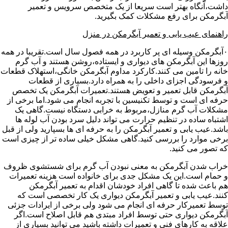
داشت،آنگاه بهتر است سریعا از یک متخصص سرویس و تعمیر
آبگرمکن برای رفع مشکلات کمک بگیرید.
راهنمای عیب یابی و تعمیر آبگرمکن در منزل
۰آبگرمکن وسیله ای پر کاربرد در همه فصول سال است.تقریبا در همه
روزها این آبگرمکن های دیواری و ایستاده،روشن هستند و آب گرم
خانه را تامین می کنند.کارکرد مداوم آبگرمکن خانگی،استهلاک قطعات
و فرسودگی اجزای داخلی را به همراه دارد.بسیاری از قطعات
آبگرمکن قابل تعمیر و تعویض هستند.تعمیرات آبگرمکن یک تخصص
حرفه ای است و توسط تکنیسین با تجربه انجام می شود.اما برخی از
مشکلات آب گرم منازل،مربوط به خرابی دستگاه نیست.گاهی یک
اشتباه ساده در تنظیم حرارت می تواند دلیل سرد بودن آب لوله ها
باشد.عیب یابی و تعمیر آبگرمکن را به حرفه ای ها بسپارید ولی از قبل
برخی موارد را بررسی کنید.گاهی مشکل خیلی ساده تر از چیزی است
که تصور می کنید.
خراب شدن آبگرمکن به معنی نبودن آب گرم برای شستشوی ظروف
و حمام است.این یک مشکل جدی برای خانواده است هزینه تعمیرات
هم باعث شده تا گاهی افراد خودشان اقدام به تعمیر آبگرمکن
کنند.عیب یابی و تعمیر آبگرمکن دیواری یک کار تخصصی است که
توسط تعمیرکار حرفه ای انجام می شود ولی برخی از ایرادات جزئی
آبگرمکن دیواری حتی توسط افراد مبتدی هم قابل اصلاح است.اگر
علاقه به کارهای فنی و تعمیرات داشته باشید می توانید بسیاری از