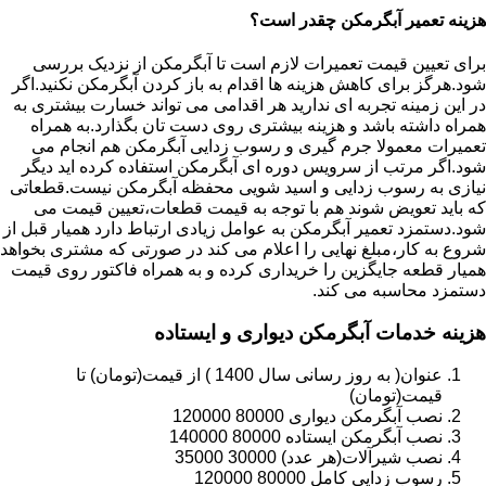
هزینه تعمیر آبگرمکن چقدر است؟
برای تعیین قیمت تعمیرات لازم است تا آبگرمکن از نزدیک بررسی
شود.هرگز برای کاهش هزینه ها اقدام به باز کردن آبگرمکن نکنید.اگر
در این زمینه تجربه ای ندارید هر اقدامی می تواند خسارت بیشتری به
همراه داشته باشد و هزینه بیشتری روی دست تان بگذارد.به همراه
تعمیرات معمولا جرم گیری و رسوب زدایی آبگرمکن هم انجام می
شود.اگر مرتب از سرویس دوره ای آبگرمکن استفاده کرده اید دیگر
نیازی به رسوب زدایی و اسید شویی محفظه آبگرمکن نیست.قطعاتی
که باید تعویض شوند هم با توجه به قیمت قطعات،تعیین قیمت می
شود.دستمزد تعمیر آبگرمکن به عوامل زیادی ارتباط دارد همیار قبل از
شروع به کار،مبلغ نهایی را اعلام می کند در صورتی که مشتری بخواهد
همیار قطعه جایگزین را خریداری کرده و به همراه فاکتور روی قیمت
دستمزد محاسبه می کند.
هزینه خدمات آبگرمکن دیواری و ایستاده
عنوان( به روز رسانی سال 1400 ) از قیمت(تومان) تا
قیمت(تومان)
نصب آبگرمکن دیواری 80000 120000
نصب آبگرمکن ایستاده 80000 140000
نصب شیرآلات(هر عدد) 30000 35000
رسوب زدایی کامل 80000 120000