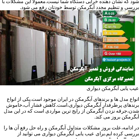
شود که نشان دهنده خرابی دستگاه شما نیست.معمولا این مشکلات با
بررسی و تنظیم مجدد آبگرمکن توسط خودتان رفع می شود.
عیب یابی آبگرمکن دیواری
انواع مدل ها و برندهای آبگرمکن در ایران موجود است.یکی از انواع
برندهای پرطرفدار آبگرمکن دیواری،است.کاهش فشار آب،خاموش
شدن،جرقه نزدن آبگرمکن از رایج ترین مواردی است که در این مدل
آبگرمکن بروز می کند.
در ادامه،علت بروز مشکلات متداول آبگرمکن و راه حل رفع آن ها را
بررسی کرده ایم.برای عیب یابی آبگرمکن دیواری می توانید از