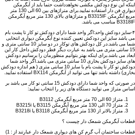
اینکه این نوع دودکش مکشی نخواهدداشت حتما باید از آبگرمکن
دیواری فن دار استفاده نمایید.برای متراژهای بین 60 الی 130 متر
مربع آبگرمکن B3315IF و متراژهای بالای 130 متر مربع آبگرمکن
B3318IF مناسب می باشد.
۴-سایز دودکش واحد:اگر واحد شما دارای دودکش تو کار تا پشت بام
می باشد سایز این دودکش تعیین کننده نوع آبگرمکن دیواری انتخابی
شما می باشد.در کل دودکش های توکار در دو سایز 10 سانتی متری و
15 سانتی متری می باشد به عبارت دیگر قطر دودکش داخل کار این
ابعاد می باشد.برای اینکه بهتر بتوانیم منظورمان را برسانیم دودکش
های سایز دودکش بخاری 10 سانتی متری می باشد.اگر واحد شما
دودکش تو کار تا پشت بام با سایز 10 سانتی متری ( هم اندازه دودکش
بخاری) داشته باشد تنها می توانید از آبگرمکن BX114 استفاده نمایید.
در صورتی که واحد شما دارای دودکش 15 سانتی تو کار می باشد بر
اساس متراژ می توانید دستگاه های زیر را انتخاب نمایید:
متراژ 60 الی 70 متر مربع آبگرمکن B3112
متراژ 70 الی 130 متر مربع آبگرمکن B3115 یا B3215i
متراژ بالاتر از 130 متر مربع آبگرمکن B3118 یا B3218i
قطعات آبگرمکن شمعک دار چیست ؟
قطعات ساختمان آب گرم کن های دیواری شمعک دار عبارتند از : 1)