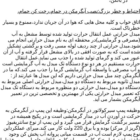
در بالکن،
احتیاط و خطر بزرگ:نصب آبگرمکن در حمام،رخت کن حمام،
اتاق خواب و کلیه محل هایی که هوا در آن جریان ندارد،ممنوع و بسیار
خطرناک است.
مبدل حرارتی عمل انتقال حرارت تولید شده توسط مشعل به آب
(مصرفی و گرمایشی)در محفظه ای به نام مبدل حرارتی انجام می
شود.مبدل حرارتی از چند ردیف لوله مسی رفت و برگشتی تشکیل
شده است که به صورت افقی در بالای مشعل قرار گرفته و آب از آن
عبور می کند و گرمای تولید شده را جذب می نماید.عمل انتقال
حرارت مستقیم در هر دو نوع دستگاه تک مبدل به آب گرمایشی است
و آب مصرفی با واسطه آب گرمایشی گرما را جذب می کند.که ما در
آبگرمکن چند مبل مبدل حرارتی داریم که این مبدل ها عبارتند از :
مبدل ثانویه مربوط به دستگاه دو مبدل،مبدل حرارتی اصلی مربوط به
دستگاه دو مبدل،مبدل حرارتی دو منظوره مربوط به دستگاه تک مبدل
که تعمیر مبدل حرارتی یکی از مهمترین و تخصصی ترین در تعمیر
آبگرمکن بشمار می آید.
وظیفه پمپ سیرکولاتور در آبگرمکن:وظیفه این پمپ در آبگرمکن به
حرکت در آوردن آب در مدار گرمایشی است و در پکیج همیشه در
مسیر برگشت گرمایش قرار می گیرد و این پمپ از نوع سانتریفیوژ
(گریز از مرکز) بوده و با برق 220 ولت کار می کند.مبرای عملکرداین
نوع پمپ لازم است آب در قسمت میانی پروانه آب پخش کن وجود
داشته باشد،عمل خنک کاری و روان کاری یاتاقان های این پمپ فقط با