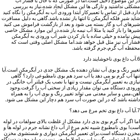
در این موضوع دخیل است.اما در صورتی که تا حال با فشار آب
مشکلی نداشتید و تازگی ها این مشکل ایجاد شده،نیاز به بررسی
دارد.قبل از تماس با تعمیرکار ابتدا ورودی آب به آبگرمکن را نگاه کنید
شاید شیر فلکه آبگرمکن تا انتها باز نشده باشد.گاهی به دلیل مسافرت
شیرهای آب و گاز بسته می شود و بعد از بازگشت فراموش می کنید
شیرها را باز کنید یا مثلا آب نیمه باز شده.در این موارد مشکل خاصی
پیش نیامده و خیلی ساده با باز کردن شیر آب ورودی به آبگرمکن
فشار آب نیز مثل قبل خواهد شد.اما مشکل اصلی وقتی است که
محفظه آب گرم،جرم گرفته باشد.
6.آب داغ بوی ناخوشایند دارد
تغییر رنگ و بوی آب نشان دهنده یک مشکل جدی در آبگرمکن است.آیا
تنها آب گرم بو می دهد یا آب سرد هم بوی نامطبوعی دارد؟ گاهی
نیازی به تعمیر آبگرمکن نیست و تنها با نصب یک فیلتر آب خانگی در
ورودی دستگاه می توان مقدار زیادی از سختی آب را گرفت.وجود
آهن،مس و سایر معدنی می تواند تغییر رنگ و بوی آب را به همراه
داشته باشد که در این صورت آب سرد هم دچار این مشکل می شود.
7.آیا آب داغ بوی تخم مرغ می دهد؟
اما اگر آب گرم بوی بدی دارد مشکل از غلظت بالای سولفات در لوله
است! بوی نامطبوع شبیه تخم مرغ از آب داغ نشانه جرم در لوله ها و
مخزن دستگاه است.برای تعمیر آبگرمکن دیواری و شستشوی مخزن
با همیاران تماس بگیرید.این بو اصلا طبیعی نیست و باید مخزن دستگاه