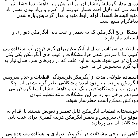
دمای مدار گرمایش فشار آن نیز افزایش و با کاهش دما،فشار نیز
افت می کند.دلایل افت فشار عبارتند از : کم و یا زیاد بودن فشار باد
منبع انبساط،انسداد لوله رابط منبع با مدار گرمایش،پاره شدن
دیافگرام منبع است.
مشکل رایج آبگرمکن که به تعمیر و عیب یابی آبگرمکن دیواری و
ایستاده نیاز دارند
با اینکه در سرتاسر سال از آبگرمکن برای گرم کردن آب استفاده می
کنیم،اما با سردتر شدن هوا،مشکلات و عیب های آبگرمکن یکی یکی
نمایان تر می شوند.شاید به این علت که در روزهای سرد سال،نیاز به
آب گرم محسوس تر می شود.
استفاده طولانی مدت از آبگرمکن،فرسودگی قطعات و عدم سرویس
آبگرمکن موجب به وجود آمدن مشکلاتی نظیر گرم نشدن آب،چکه
کردن آب از دستگاه،تغییر رنگ آب و کاهش فشار آب آبگرمکن می
شود.در برخی موارد نیز این مشکلات مانند تنظیم نبودن
دودکش،ممکن است خطرساز شوند.
خوشبختانه قطعات آبگرمکن قابل تعمیر و تعویض هستند.با اقدام به
موقع برای سرویس و تعمیر آبگرمکن هزینه کمتری برای عیب یابی
مشکلات آن می پردازید.
گاهی نیز برخی مشکلات در آبگرمکن دیواری و ایستاده مشاهده می