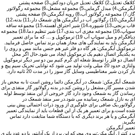
کلاهک تعدیل،2) کلاهک تعدیل جریان دودکش،3) صفحه پشتی
آبگرمکن،4) مبدل گرمایی،5) مجموعه مشعل،6) مجموعه رگولاتور
گاز،7) مجموعه رگولاتور آب،8) رویه آبگرمکن،9) صفحه پشتی
آبگرمکن،10) رگولاتور آب در آبگرمکن های شمعک دار،11) بدنه،12)
قاب برنجی،13) شیپوره،14) شیر احتراق آهسته،15) مجموعه ساقه
سوپاپ،16) مجموعه مغزی آب بندی،17) شیر تنظیم دما،18) مجموعه
دیافگرام و میل سوپاپ آب 19) ترموکوپل و … که ما برای تعمیر
آبگرمکن باید به نمایندگی های مجاز همان برند تماس حاصل فرمایید.
ترموکوپل آبگرمکن: هر گاه دو فلز غیر هم جنس مانند مس و روی را
به یکدیگر اتصال دهیم یک ترموکوپل ایجاد می شود.حال اگر محل
اتصال دو فلز را توسط شعله ای گرم کنیم بین دو سر دیگر ترموکوپل
ولتاژی حدود 20 میلی ولت تولید می شود که توانایی تحریک سیم پیچ و
باز کردن شیر مغناطیسی وسایل گاز سوز را در مدت 20 ثانیه دارد.
شمعک آبگرمکن: شمعک در آبگرمکن دائما روشن است تا به محض باز
شدن مسیر گاز،مشعل را روشن کند.در بدنه رگولاتور گاز منفذی برای
رساندن گاز به شمعک وجود دارد گاز خروجی از این منفذ توسط لوله
ای به نازل شمعک رسانیده می شود.در سر منفذ شمعک در
رگولاتور،یک صافی برای جلوگیری از ورود ذرات احتمالی پیش بینی
شده است.و برای تعمیر هر یک از این قطعات باید از نمایندگی تعمیر
آبگرمکن و یا هر برند دیگری که با دستگاه شما متابقت دارد تماس
بگیرید.
تعمیر آبگرمکن
برد کنترل آبگرمکن:نیروی محرکه این برد از یک آدابتور یا دو عدد باتری