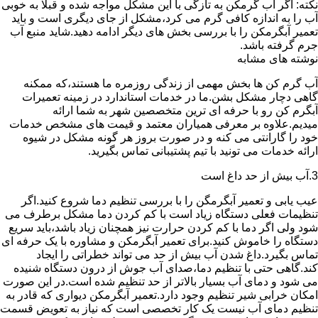
نکته: اگر آب گرمکن به تازگی با این مشکل مواجه شده و قبلا به خوبی
آب را به اندازه کافی گرم می کرد،مشکل از جای دیگری است و باید
تعمیر آبگرمکن را با بررسی بخش های دیگر ادامه دهید.شاید منبع آب
جرم گرفته باشد.
نوشته های مشابه
آب گرم کن ها بخش مهمی از زندگی روزمره ما هستند،که ممکنه
گاهی دچار مشکل بشن.ما در خدمات استاندارد در زمینه تعمیرات
آبگرم کن رو با حرفه ای ترین متخصصین شهر به شما ارائه
میدیم.علاوه بر معرفی همیاران معتمد و قیمت های مشخص خدمات
خود را گارانتی می کنه و در صورت بروز هر گونه مشکل در شیوه
ارائه خدمات می تونید با تیم پشتیبانی تماس بگیرید.
3.آب بیش از حد داغ است
عیب یابی و تعمیر آبگرمگن را با بررسی تنظیم دما شروع کنید.اگر
تنظیمات فعلی دستگاه زیاد است با کم کردن دما مشکل برطرف می
شود ولی اگر دما با کم کردن حرارت نیز همچنان زیاد باشد،باید سریع
دستگاه را خاموش کنید.برای تعمیر آبگرمکن و مشاوره با یک حرفه ای
تماس بگیرد.داغ شدن آب بیش از حد می تواند خطراتی را ایجاد
کند.گاهی حتی با تنظیم دما،صدای آب جوش از درون دستگاه شنیده
می شود و دمای آب بسیار بالاتر از حد تنظیم شده است.در این صورت
امکان خرابی شیر تنظیم وجود دارد.تعمیر آبگرمکن دیواری که قادر به
تنظیم دمای آب نیست یک کار تخصصی است که نیاز به تعویض قسمت