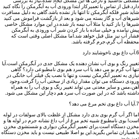
مشکلی نداشتید و تازگی ها این مشکل ایجاد شده،نیاز به بررسی
دارد.قبل از تماس با تعمیرکار ابتدا ورودی آب به آبگرمکن را نگاه کنید
شاید شیر فلکه آبگرمکن تا انتها باز نشده باشد.گاهی به دلیل مسافرت
شیرهای آب و گاز بسته می شود و بعد از بازگشت فراموش می کنید
شیرها را باز کنید یا مثلا آب نیمه باز شده.در این موارد مشکل خاصی
پیش نیامده و خیلی ساده با باز کردن شیر آب ورودی به آبگرمکن
فشار آب نیز مثل قبل خواهد شد.اما مشکل اصلی وقتی است که
محفظه آب گرم،جرم گرفته باشد.
6.آب داغ بوی ناخوشایند دارد
تغییر رنگ و بوی آب نشان دهنده یک مشکل جدی در آبگرمکن است.آیا
تنها آب گرم بو می دهد یا آب سرد هم بوی نامطبوعی دارد؟ گاهی
نیازی به تعمیر آبگرمکن نیست و تنها با نصب یک فیلتر آب خانگی در
ورودی دستگاه می توان مقدار زیادی از سختی آب را گرفت.وجود
آهن،مس و سایر معدنی می تواند تغییر رنگ و بوی آب را به همراه
داشته باشد که در این صورت آب سرد هم دچار این مشکل می شود.
7.آیا آب داغ بوی تخم مرغ می دهد؟
اما اگر آب گرم بوی بدی دارد مشکل از غلظت بالای سولفات در لوله
است! بوی نامطبوع شبیه تخم مرغ از آب داغ نشانه جرم در لوله ها و
مخزن دستگاه است.برای تعمیر آبگرمکن دیواری و شستشوی مخزن
با همیاران تماس بگیرید.این بو اصلا طبیعی نیست و باید مخزن دستگاه
تمیز شود.