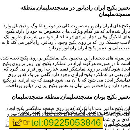
تعمیر پکیج ایران رادیاتور در مسجدسلیمان,منطقه
مسجدسلیمان
پکیج های ایران رادیور به صورت کلی در دو نوع آنالوگ و دیجیتال وارد
بازار شده اند که هر کدام ویژگی های مخصوص به خود را دارند.پکیج
های آنالاوگ وقتی دچار ایرادی در ساختار خود می شوند،از طریق یک
لامپ چشمک زن که بر روی پکیج وجود دارد،فرد را باخبر می کند تا به
عیب یابی و تعمیر پکیج ایران رادیاتور بپردازد.
در نمونه های دیجیتال این محصول،یک نمایشگر بر روی پکیج تعبیه شده
است تا در صورت هرگونه ایراد در عملکرد پکیج،این ارور بر روی پکیج
ایجاد شود.گاهی بر روی نمایشگر فقط عبارت ارور قرار می گیرد که
این یعنی در عملکرد پکیج ایرادی وجود دارد.گاهی نیز یک کد بر روی
نمایشگر ایجاد می شود که با آن می شود فهمید که چه ایرادی در پکیج
وجود دارد و راحت تر می توان به تعمیر پکیج ایران رادیاتور پرداخت.
تعمیر پکیج بوتان مسجدسلیمان,منطقه مسجدسلیمان
این پکیج ها نیز عمدتا با یک کد که بر روی صفحه نمایگشر پکیج ایجاد
تلفن تماس فوری
تعمیر آبگرمکن مسجدسلیمان,تعمیر پکیج در
می شود،قابل شناسایی هستند و اگر پکیج شما دارای مشکلی بود و
کدی برای شما نمایش داده شد،اولین کار برای تعمیر پکیج بوتان،این
☞☏
tel:09225053846
مسجدسلیمان
است که عیب یابی انجام دهید و ایرادی که وجود دارد را بررسی کنید