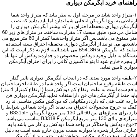
راهنمای خرید آبگرمکن دیواری
۱-متراژ واحد:شاید در مرحله اول به نظر بیاید که متراژ واحد شما
ارتباطی به نوع آبگرمکن انتخابی شما ندارد اما باید بدانید که نصب
آبگرمکن دیواری محفظه احتراق باز که بیشتر آبگرمکن دیواری را
شامل می شود طبق مبحث 17 مقرارت ساختما در متراژ های زیر 60
متر ممنوع می باشد.پس اگر متراژ واحدشما کمتر از 60 متر مربع می
باشدتنها می توانید از آبگرمکن دیواری محفظه احتراق بسته استفاده
نمایید که آبگرمکن B5418Rsi می باشد.البته لازم به ذکر است که این
دستگاه به دلیل وجود دودکش مخصوص دو جداره،دودکش آن تنها باد
از پنجره خارج شود تا بتوانداکسیژن کافی را برای احتراق آبگرمکن
دیواری تامین نماید.
۲-طبقه واحد:مورد بعدی که در انتخاب آبگرمکن دیواری تاثیر گذار
است طبقه وقوع ساختمان است،اگر واحد شما در طبقه آخرساختمان
واقع شده است به علت ارتفاع کم دودکش شما ( ارتفاع کمتراز 4 متر)
باید حتما از آبگرمکن های فن داراستفاده نمایید.آبگرمکن دیواری فن
دار به علت فنی که دارددرمکانهایی که دودکش مکش مناسبی ندارد
کمک به خروج محصولات احتراق می نماید.اگر واحد شما این شرایط را
دارد برای متراژهای بین 60 الی 130 متر مربع آبگرمکن B3315IF و
متراژهای بالای 130 متر مربع آبگرمکن B3318IF مناسب می باشد.
۳-نوع دودکش واحد:اگر در واحد شما دودکش رو کار می باشد یا به
عبارتی دیگراز پنجره یا دیواربه سمت بیرون خارج شده است به دلیل
اینکه این نوع دودکش مکشی نخواهدداشت حتما باید از آبگرمکن