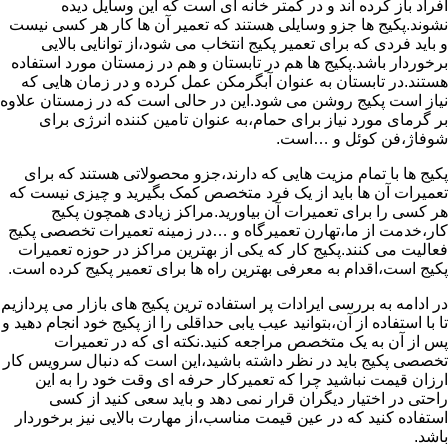
افراد باز کرده اند و در کمتر خانه ای است که این وسایل دیده
نشوند.پکیج ها جزو وسایلی هستند که تعمیر آن ها کار هر کسی نیست
و باید فردی که برای تعمیر پکیج انتخاب می شود،از توانایی بالایی
برخوردار باشد.پکیج ها هم در تابستان و هم در زمستان مورد استفاده
هستند.در تابستان به عنوان آبگرمکن عمل کرده و در زمان هایی که
نیاز است پکیج روشن می شود.این در حالی است که در زمستان علاوه
بر گرمای مورد نیاز برای حمام،به عنوان تامین کننده انرژی برای
شوفاژ،فن کوئل و …است.
پکیج ها با تمام مزیت هایی که دارند،جزو محصولاتی هستند که برای
تعمیرات آن ها باید از یک فرد متخصص کمک بگیرید و چیزی نیست که
هر کسی را برای تعمیرات آن بیاورید.مراکز زیادی همچون پکیج
کار،خدمت از ما،تهارن تعمیرگاه و …در زمینه تعمیرات تخصصی پکیج
فعالیت می کنند.پکیج کار که یکی از بهترین مراکز در حوزه تعمیرات
پکیج است،اقدام به معرفی بهترین راه ها برای تعمیر پکیج کرده است.
در ادامه به بررسی ایرادات پر استفاده ترین پکیج های بازار می پردازیم
تا با استفاده از آن،بتوانید عیب یابی حداقلی را از پکیج خود انجام دهید و
پس از آن به یک متخصص مراجعه کنید.نکته ای که در تعمیرات
تخصصی پکیج باید در نظر داشته باشید،این است که دنبال سرویس کار
ارزان قیمت نباشید چرا که تعمیرکار حرفه ای وقت خود را به این
راحتی در اختیار دیگران قرار نمی دهد و باید سعی کنید از کسی
استفاده کنید که در عین قیمت مناسب،از مهارت بالایی نیز برخوردار
باشد.