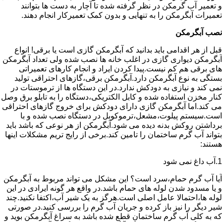
و تعمیر آب گرمکن در نظر گرفته شده تا آچار به دست ها بتوانند
تعمیرات آبگرمکن را به تنهایی و بدون کمک تعمیرکار انجام دهند.
نصب آبگرمکن
قبل از هر اقدامی باید بدانید که آبگرمکن گازی است یا برقی! انواع
آبگرمکن دیواری گازی در اغلب خانه ها نصب شده ولی تعداد آبگرمکن
های برقی هم کم نیست.پیدا کردن ایراد و انجام کارهای تعمیراتی
بستگی به نوع آبگرمکن دارد.آبگرمکن برقی،گازهای احتراقی تولید
نمی کند و نیازی به دودکش ندارد.در این دستگاه ها از ترموستات در
کنار مخزن استفاده شده و کابل الکتریکی،دستگاه را به تابلو برق وصل
می کند.اما آبگرمکن گازی دارای دودکش برای خروج گازهای احتراقی
است.سیستم پیلوت،مشعل،ترموکوبل در دستگاه نصب شده و با
برداشتن روکش بدنه دیده می شود.آبگرمکن از هر نوعی که باشد باید
بتواند آب گرم ساختمان را تامین کند.برخی از رایج تریم مشکلات اینها
هستند:
1.آب داغ نمی شود
آیا آب گرم حمام،سرد است؟ این مشکل می تواند مربوط به آبگرمکن
و یا مسدود شدن لوله های حمام باشد.در واقع هر گونه ایرادی در این
لوله ها،احتمالا عامل اصلی است.هرگز به یک شیر آب،اکتفا نکنید.چند
شیر دیگر را نیز باز کرده و جریان آب گرم را بررسی کنید.در صورتی
که به کلی آب گرم ساختمان قطع شده باشد به سراغ آبگرمکن بوید و