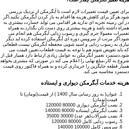
برای تعیین قیمت تعمیرات لازم است تا آبگرمکن از نزدیک بررسی
شود.هرگز برای کاهش هزینه ها اقدام به باز کردن آبگرمکن نکنید.اگر
در این زمینه تجربه ای ندارید هر اقدامی می تواند خسارت بیشتری به
همراه داشته باشد و هزینه بیشتری روی دست تان بگذارد.به همراه
تعمیرات معمولا جرم گیری و رسوب زدایی آبگرمکن هم انجام می
شود.اگر مرتب از سرویس دوره ای آبگرمکن استفاده کرده اید دیگر
نیازی به رسوب زدایی و اسید شویی محفظه آبگرمکن نیست.قطعاتی
که باید تعویض شوند هم با توجه به قیمت قطعات،تعیین قیمت می
شود.دستمزد تعمیر آبگرمکن به عوامل زیادی ارتباط دارد همیار قبل از
شروع به کار،مبلغ نهایی را اعلام می کند در صورتی که مشتری بخواهد
همیار قطعه جایگزین را خریداری کرده و به همراه فاکتور روی قیمت
دستمزد محاسبه می کند.
هزینه خدمات آبگرمکن دیواری و ایستاده
عنوان( به روز رسانی سال 1400 ) از قیمت(تومان) تا
قیمت(تومان)
نصب آبگرمکن دیواری 80000 120000
نصب آبگرمکن ایستاده 80000 140000
نصب شیرآلات(هر عدد) 30000 35000
رسوب زدایی کامل 80000 120000
سرویس کامل 100000 140000