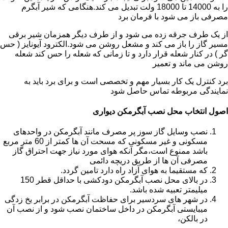
را به 14000 تا 18000 ولت تبدیل می کند.هنگامی که شیر آبگرم
مصرفی باز می شود با فرمان برد
از یک طرف جرقه زده می شود و از طرف دیگر همزمان شیر برقی
مسیر گاز را باز می کند و مشعل روشن می شود.الکترود آیونایز ( حس
گر ) در کنار شعله قرار دارد و تا زمانی که شعله را حس کند شعله
روشن می ماند و تعمیر
برد کنترل یک کار بسیار مهم و تخصصی است و برای برد باید به
نمایندگی مربوطه تماس حاصل شود
اصول انتخاب محل نصب آبگرمکن دیواری
نصب وسایل گاز سوز پر مصرف مانند آبگرمکن در واحدهای
مسکونی و غیر مسکونی که مسحت آن ها کمتر از 60 متر مربع
باشد ممنوع است،مگر آنکه هوای مورد نیاز جهت احتراق گاز
مصرفی آن ها از طریق دریچه دائمی
که مستقیما به هوای آزاد راه دارد تامین گردد.
در بالای محل نصب آبگرمکن دودکشی با حداقل قطر 150
میلیمتر تعبیه شده باشد.
در شهر های سردسیر برای حفاظت آبگرمکن در برابر یخ زدگی
میبایستی آبگرمکن در داخل ساختمان نصب شود و از نصب آن
در بالکن،