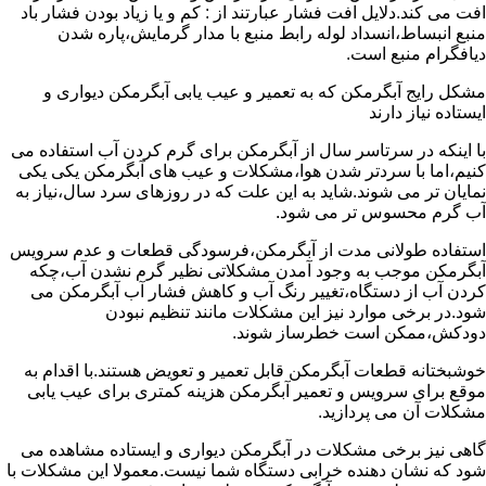
افت می کند.دلایل افت فشار عبارتند از : کم و یا زیاد بودن فشار باد
منبع انبساط،انسداد لوله رابط منبع با مدار گرمایش،پاره شدن
دیافگرام منبع است.
مشکل رایج آبگرمکن که به تعمیر و عیب یابی آبگرمکن دیواری و
ایستاده نیاز دارند
با اینکه در سرتاسر سال از آبگرمکن برای گرم کردن آب استفاده می
کنیم،اما با سردتر شدن هوا،مشکلات و عیب های آبگرمکن یکی یکی
نمایان تر می شوند.شاید به این علت که در روزهای سرد سال،نیاز به
آب گرم محسوس تر می شود.
استفاده طولانی مدت از آبگرمکن،فرسودگی قطعات و عدم سرویس
آبگرمکن موجب به وجود آمدن مشکلاتی نظیر گرم نشدن آب،چکه
کردن آب از دستگاه،تغییر رنگ آب و کاهش فشار آب آبگرمکن می
شود.در برخی موارد نیز این مشکلات مانند تنظیم نبودن
دودکش،ممکن است خطرساز شوند.
خوشبختانه قطعات آبگرمکن قابل تعمیر و تعویض هستند.با اقدام به
موقع برای سرویس و تعمیر آبگرمکن هزینه کمتری برای عیب یابی
مشکلات آن می پردازید.
گاهی نیز برخی مشکلات در آبگرمکن دیواری و ایستاده مشاهده می
شود که نشان دهنده خرابی دستگاه شما نیست.معمولا این مشکلات با