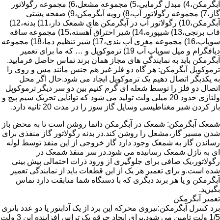
آبگرمکن،4) مبدل گرمایی،5) مجموعه مشعل،6) مجموعه رگولاتور
گاز،7) مجموعه رگولاتور آب،8) رویه آبگرمکن،9) صفحه پشتی
آبگرمکن،10) رگولاتور آب در آبگرمکن های شمعک دار،11) بدنه،12)
قاب برنجی،13) شیپوره،14) شیر احتراق آهسته،15) مجموعه ساقه
سوپاپ،16) مجموعه مغزی آب بندی،17) شیر تنظیم دما،18) مجموعه
دیافگرام و میل سوپاپ آب 19) ترموکوپل و … که ما برای تعمیر
آبگرمکن باید به نمایندگی های مجاز همان برند تماس حاصل فرمایید.
ترموکوپل آبگرمکن: هر گاه دو فلز غیر هم جنس مانند مس و روی را
به یکدیگر اتصال دهیم یک ترموکوپل ایجاد می شود.حال اگر محل
اتصال دو فلز را توسط شعله ای گرم کنیم بین دو سر دیگر ترموکوپل
ولتاژی حدود 20 میلی ولت تولید می شود که توانایی تحریک سیم پیچ و
باز کردن شیر مغناطیسی وسایل گاز سوز را در مدت 20 ثانیه دارد.
شمعک آبگرمکن: شمعک در آبگرمکن دائما روشن است تا به محض باز
شدن مسیر گاز،مشعل را روشن کند.در بدنه رگولاتور گاز منفذی برای
رساندن گاز به شمعک وجود دارد گاز خروجی از این منفذ توسط لوله
ای به نازل شمعک رسانیده می شود.در سر منفذ شمعک در
رگولاتور،یک صافی برای جلوگیری از ورود ذرات احتمالی پیش بینی
شده است.و برای تعمیر هر یک از این قطعات باید از نمایندگی تعمیر
آبگرمکن و یا هر برند دیگری که با دستگاه شما متابقت دارد تماس
بگیرید.
تعمیر آبگرمکن
برد کنترل آبگرمکن:نیروی محرکه این برد از یک آدابتور یا دو عدد باتری
1/5 ولت تامین می شود.برای ایجاد جرقه یک تراس افزاینده این 3 ولت