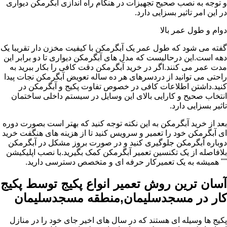
و توجه به نصب صحیح تجهیزات در هنگام راه اندازی آبگرمکن دیواری
در این امر تاثیر بسزایی دارد.
دوام و طول عمر بالا
گفته می شود که طول عمر یک آبگرمکن با کیفیت مخزن دار تقریبا یک
دهه است.این درحالیست که مدل های آبگرمکن دیواری تا دو برابر این
مدت عمر می کنند.اگر در خرید آبگرمکن دقت کافی را بکار ببرید به
راحتی می توانید از دردسرهای هر ده ساله تعویض آبگرمکن نجات پیدا
کنید.داشتن اطلاعات کافی در خصوص تفاوت پکیج و آبگرمکن در
انتخاب صحیح و کارایی بالای این وسایل در سیستم داخلی ساختمان
تاثیر بسزایی دارد.
بعد از خرید آبگرمکن به این نکته توجه کنید که بهتر است بصورت دوره
ای آبگرمکن خود را تعمیر و سرویس کنید تا از هزینه های هنگفت خرید
دوباره آبگرمکن جلوگیری کنید و در صورت بروز مشکل در آبگرمکن
بلافاصله از یک تکنسین تعمیر آبگرمکن کمک بگیرید.با نصب اپلیکیشن
"" همیشه به یک تعمیرکار حرفه ای و متخصص دسترسی دارید.
آسان ترین روش تعمیر انواع پکیج توسط پکیج
کار در مسجدسلیمان,منطقه مسجدسلیمان
پکیج ها وسیله ای هستند که در سال های اخیر جای خود را در منازل