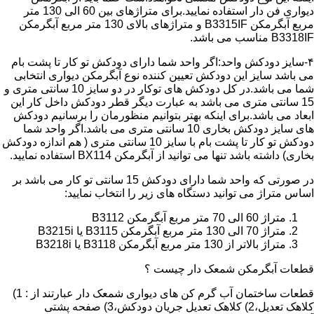
دیواری فن دار استفاده نمایید.برای متراژهای بین 60 الی 130 متر
مربع آبگرمکن B3315IF و متراژهای بالای 130 متر مربع آبگرمکن
B3318IF مناسب می باشد.
۴-سایز دودکش واحد:اگر واحد شما دارای دودکش تو کار تا پشت بام
می باشد سایز این دودکش تعیین کننده نوع آبگرمکن دیواری انتخابی
شما می باشد.در کل دودکش های توکار در دو سایز 10 سانتی متری و
15 سانتی متری می باشد به عبارت دیگر قطر دودکش داخل کار این
ابعاد می باشد.برای اینکه بهتر بتوانیم منظورمان را برسانیم دودکش
های سایز دودکش بخاری 10 سانتی متری می باشد.اگر واحد شما
دودکش تو کار تا پشت بام با سایز 10 سانتی متری ( هم اندازه دودکش
بخاری) داشته باشد تنها می توانید از آبگرمکن BX114 استفاده نمایید.
در صورتی که واحد شما دارای دودکش 15 سانتی تو کار می باشد بر
اساس متراژ می توانید دستگاه های زیر را انتخاب نمایید:
متراژ 60 الی 70 متر مربع آبگرمکن B3112
متراژ 70 الی 130 متر مربع آبگرمکن B3115 یا B3215i
متراژ بالاتر از 130 متر مربع آبگرمکن B3118 یا B3218i
قطعات آبگرمکن شمعک دار چیست ؟
قطعات ساختمان آب گرم کن های دیواری شمعک دار عبارتند از : 1)
کلاهک تعدیل،2) کلاهک تعدیل جریان دودکش،3) صفحه پشتی