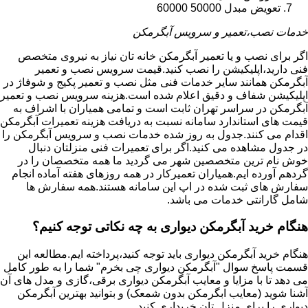
تعویض مبدل 50000 60000
خدمات نصب،تعمیر و سرویس آبگرمکن
اگر برای نصب و یا تعمیر آبگرمکن خانه تان نیاز به نیروی متخصص
فنی دارید،اپلیکیشن را نصب کنید.قیمت سرویس نصب و تعمیر
آبگرمکن همانند سایر خدمات فنی مثل نصب و تعمیر پکیج و شوفاژ در
اپلیکیشن شفاف و دقیق اعلام شده است.هزینه سرویس نصب و تعمیر
آبگرمکن در سراسر تهران ثابت است و تمامی همیاران با اشراف به
قیمت های استاندارد سامانه نسبت به دریافت هزینه تعمیرات آبگرمکن
اقدام می کنند.جدول به روز شده خدمات نصب و سرویس آبگرمکن را
در جدول مشاهده می کنید.اگر برای تعمیرات فنی منزلتان دنبال
خوش نام ترین متخصصین شهر می گردید ما همه متخصصان را در
گردهم آورده ایم.همیاران تعمیرکار در همه روزهای هفته آماده انجام
سفارش های ثبت شده در اپ این سامانه هستند.همه سفارش ها
شامل گارانتی خدمات می باشد.
هنگام خرید آبگرمکن دیواری به چه نکاتی توجه کنیم؟
هنگام خرید آبگرمکن دیواری باید توجه کنید،پرداخته ایم.مطالعه این
قسمت پاسخ سوال "آبگرمکن دیواری چی بخرم" شما را به طور کامل
می دهد تا با مزایا و معایب آبگرمکن دیواری برقی،گازی و مدل های آن
آشنا شوید (معایب ابگرمکن بدون شمعک) و بتوانید بهترین آبگرمکن
دیواری را برای منزل تان خریداری کنید.