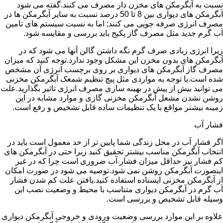
نسبت به آبگرمکن های مخزن دار مصرف می کنند.گفته می شود
آبگرمکن های دیواری بین 8 تا 50 درصد نسبت به سایر آبگرمکن ها در
مصرف انرژی صرفه جویی می کنند; اما به نسبت سیستم های تامین
آب گرم جدید مثل مصرف گاز پکیج باید بررسی و مقایسه شود.
زیرا انرژی زیادی صرف گرم نگه داشتن گالن آنها می شود که در
آبگرمکن های بدون مخزن این مشکل وجود ندارد.توجه کنید که میزان
مصرف گاز آبگرمکن های دیواری بر روی برچسب انرژی آن مشخص
شده است.با توجه به مواردی مثل پیچ تنظیم شمعک آبگرمکن مخزنی
می توانید بیش از پیش در بهینه سازی مصرف انرژی تاثیر بگذارید.علت
روشن نشدن مشعل آبگرمکن مخزنی گازی و موارد مشابه در این
زمینه بیشتر مواقع با یک تنظیمات ساده قابل تشخیص و رفع است.
فشار آب
اگر فشار آب در محل زندگی شما پایین تر از حد معمول است باید در
انتخاب آبگرمکن مناسب بیشتر تحقیق کنید زیرا حتی در آبگرمکن های
کم فشار نیز حداقل میزان فشار آب ضروری است چرا که در غیر
اینصورت آبگرمکن روشن نمی شود.توصیه می شود در صورت امکان
از آبگرمکن مخزنی ایستاده استفاده کنید.یافتن علت کم شدن فشار
آب گرم در آبگرمکن دیواری متناسب با محیط و وضعیت نصب این
وسیله قابل تشخیص و بررسی است.
علاوه بر این موارد بررسی وضعیت ورودی و خروجی آبگرمکن دیواری