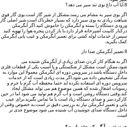
8.آیا آب داغ بوی تند سیر می دهد؟
اگر بوی سیر به مشام می رسد،مشکل از شیر گاز است.بوی گاز قوی
شباهت زیادی به بوی سیر دارد که بسیار خطرناک است.شیر اصلی گاز
ورودی دستگاه را بسته و آبگرمکن را خاموش کنید.اگر آبگرمکن
درکنار کابینت آشپزخانه قرار دارد،با باز کردن پنجره،هوا را تهویه کنید
سپس از خدمات لوله کشی برای تعمیر آبگرمکن و عیب یابی آبگرمکن
کمک بگیرید.
9.تعمیر آبگرمکن صدا دار
اگر به هنگام کار کردن صدای زیادی از آبگرمکن شنیده می
شود،ممکن است مشکل از شکستگی و یا آسیب یکی از قطعات فلزی
داخل دستگاه باشد.در سرویس دوره ای آبگرمکن معمولا این موارد به
سادگی تشخیص داده می شود.اگر مدت زیادی است که از خدمات
سرویس دوره ای استفاده نکرده اید حتما محفظه آب گرم با جرم و
رسوبات اشغال شده که همین موضوع هم می تواند مشکل ایجاد
کند.وقتی دستگاه روشن است و آب گرم هم تولید می شود اما در حین
کارکرد،سر و صدای دستگاه زیاد است با ما تماس بگیرید.برای عیب
یابی و تعمیر آبگرمکن نیاز به بررسی دقیق تر است.به خصوص وقتی از
داخل دستگاه صدای جوشیدن آب شنیده می شود موضوع جدی تر
است.
هزینه تعمیر آبگرمکن چقدر است؟