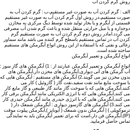
روش گرم کردن آب
الف : گرم کردن آب به صورت غیر مستقیم،ب : گرم کردن آب به
صورت مستقیم،در روش اول گرم کردن آب به صورت غیر مستقیم
قسمتی از آبگرم و یا بخار تولید شده توسط دیگ مرکزی به مخازن
دوجداره و یا مبل حرارتی منتقل شده و باعث گرم شدن آب مصرفی
می گردد.امادر روش دوم گرم کردن آب به صورت مستقیم گرم
کردن آب در تماس مستقیم باسطح گرم کننده می باشد مانند سماور
زغالی و نفتی که با استفاده از این روش انواع آبگرمکن های مستقیم
ساخته شده است.
انواع آبگرمکن و تعمیر آبگرمکن
انواع آبگرمکن و تعمیر آبگرمکن عبارتند از : 1) آبگرمکن های گاز سوز :
آب گرمکن های آنی دیواری,آبگرمکن های مخزن دار,آبگرمکن های
بدون مخزن نیز می گویند.2) آبگرمکن های مستقیم : آبگرمکن هایی که
با سوخت مایع مانند نفت سفید،نفت گاز ( گازوئیل ) کار می
کنند,آبگرمکن هایی که با سوخت گاز مانند گاز طبیعی و گاز مایع کار
می کنند,آبگرمکن هایی که با انرژی الکتریکی مانند آبگرمکن برقی کار
می کنند,آبگرمکن هایی که با انرژی حیدری مانند آبگرمکن حیدری کار
می کنند.3) آبگرمکن های گازسوز دیواری : آبگرمکن شمعک دار (
ترموکوپلی ) | آبگرمکن بدون شمعک ( آیونایز ),آبگرمکن پیلوت موقت
(IP),آبگرمکن فن دار،است که برای تعمیر آبگرمکن باید به نمایندگی
تماس حاصل فرمایید.