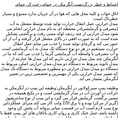
احتیاط و خطر بزرگ:نصب آبگرمکن در حمام،رخت کن حمام،
اتاق خواب و کلیه محل هایی که هوا در آن جریان ندارد،ممنوع و بسیار
خطرناک است.
مبدل حرارتی عمل انتقال حرارت تولید شده توسط مشعل به آب
(مصرفی و گرمایشی)در محفظه ای به نام مبدل حرارتی انجام می
شود.مبدل حرارتی از چند ردیف لوله مسی رفت و برگشتی تشکیل
شده است که به صورت افقی در بالای مشعل قرار گرفته و آب از آن
عبور می کند و گرمای تولید شده را جذب می نماید.عمل انتقال
حرارت مستقیم در هر دو نوع دستگاه تک مبدل به آب گرمایشی است
و آب مصرفی با واسطه آب گرمایشی گرما را جذب می کند.که ما در
آبگرمکن چند مبل مبدل حرارتی داریم که این مبدل ها عبارتند از :
مبدل ثانویه مربوط به دستگاه دو مبدل،مبدل حرارتی اصلی مربوط به
دستگاه دو مبدل،مبدل حرارتی دو منظوره مربوط به دستگاه تک مبدل
که تعمیر مبدل حرارتی یکی از مهمترین و تخصصی ترین در تعمیر
آبگرمکن بشمار می آید.
وظیفه پمپ سیرکولاتور در آبگرمکن:وظیفه این پمپ در آبگرمکن به
حرکت در آوردن آب در مدار گرمایشی است و در پکیج همیشه در
مسیر برگشت گرمایش قرار می گیرد و این پمپ از نوع سانتریفیوژ
(گریز از مرکز) بوده و با برق 220 ولت کار می کند.مبرای عملکرداین
نوع پمپ لازم است آب در قسمت میانی پروانه آب پخش کن وجود
داشته باشد،عمل خنک کاری و روان کاری یاتاقان های این پمپ فقط با
آب انجام می شود،این پمپ قابلیت تعمیر و سیم پیچی ندارد ولی باید