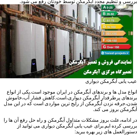
بررسی و تنظیم مجدد آبگرمکن توسط خودتان رفع می شود.
عیب یابی آبگرمکن دیواری
انواع مدل ها و برندهای آبگرمکن در ایران موجود است.یکی از انواع
برندهای پرطرفدار آبگرمکن دیواری،است.کاهش فشار آب،خاموش
شدن،جرقه نزدن آبگرمکن از رایج ترین مواردی است که در این مدل
آبگرمکن بروز می کند.
در ادامه،علت بروز مشکلات متداول آبگرمکن و راه حل رفع آن ها را
بررسی کرده ایم.برای عیب یابی آبگرمکن دیواری می توانید از
دستورالعمل های زیر بهره ببرید: