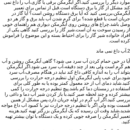
موارد دیگر را بررسی کنید.اگر آبگرمکن برقی یا گازی،آب را داغ نمی
کند مشکل از گاز یا برق دستگاه است.قبل از تماس برای تعمیر
آبگرمکن،بررسی کنید که آیا برق دستگاه روشن است؟ آیا گاز در
جریان است یا قطع شده؟ برای گرم شدن آب باید برق و گاز هر دو
وصل باشد.چراغ های روشن روی آبگرمکن دیواری هم راهنمای خوبی
از رسیدن سوخت به آن است.شیر گاز را بررسی کنید گاهی یکی از
افراد خانواده شیر گاز را برای احتیاط بسته و این موضوع را فراموش
کرده است.
2.آب داغ نمی ماند
آیا در حین حمام کردن آب سرد می شود؟ گاهی آبگرمکن روشن و آب
هم گرم است ولی بعد از چند دقیقه،آب سرد می شود.اگر آبگرمکن
بتواند آب را به اندازه کافی داغ کند نباید در هنگام مصرف،آب سرد
شود.برای عیب یابی آبگرمکن اول تنظیم درجه حرارت را بررسی
کنید.شاید دمای آب از حد معمول کمتر بوده یا به طور کلی برای
استفاده در زمستان دما کم باشد.پیچ تنظیم درجه حرارت را کمی
بیشتر کرده و چند لحظه صبر کنید.با باز کردن شیر آب دما و داغی را
بررسی کنید.اگر آب گرم در لوله جریان دارد،پس مشکل از همین
قسمت بوده ولی اگر با تنظیم درجه حرارت نیز با کمبود اب داغ مواجه
شدید،شاید وقت آن رسیده که یک آبگرمکن بزرگتر تهیه کنید.هزینه
تعمیر آبگرمکن را صرفه جویی کرده و یک دستگاه با توان بیشتر تهیه
کنید.