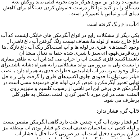
معیوب دارد.در این مورد هرگز بدون تجربه قبلی نباید روکش بدنه
دستگاه را باز کنید.تنها کار درست خاموش کردن دستگاه برای کاهش
دمای آب و تماس با تعمیرکار است.
4.آب داغ رنگ گرفته است
یکی دیگر از مشکلات رایج در انواع آبگرمکن های خانگی اینست که آب
داغ خارج شده از لوله ها،شفاف نیست.رنگ گرفتن آب داغ ناشی از
وجود اکسیدهای فلزی در لوله ها و آب است.اگر رنگ آب داغ تازگی ها
زرد،قرمز،قهوه ای،سبز یا شیری شده حتما به دنبال منشا آن
باشید.اکسید فلزی کیفیت آب را خراب می کند.این آب به ظاهر بیماری
زا نیست ولی به مرور می تواند مشکلاتی را به همراه دشاته باشد.برای
مثال وجود سرب در آب آشامیدنی خطرات جدی به همراه دارد.با نصب
فیلتر می توان تا حدودی جلوی اکسیدهای فلزی را گرفت ولی راه حل
نهایی تعمیر آبگرمکن و عوض کردن لوله های فرسوده مسی است.در
آبگرمکن های برقی این امر ناشی از رسوب کلسیم و منیزیم روی
المنت است.در این مورد با تمیز کردن المنت،مشکل به طور کلی
برطرف می شود.
5.آب گرم فشار ندارد
کم فشار بودن آب گرم چندین علت دارد.گاهی آبگرمکن مقصر نیست
و لوله کشی آب ساختمان ضعیف است.کم فشار بودن آب منطقه نیز
در این موضوع دخیل است.اما در صورتی که تا حال با فشار آب