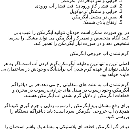
خرابی واشر دیافراگم آبگرمکن
افت فشار گاز ورودی؛ افت فشار آب ورودی
خرابی و مشکل ترموکوپل
نقص در مشعل آبگرمکن
ارتفاع بالای شمعک
در این صورت ممکن است خودتان نتوانید آبگرمکن را عیب یابی
کنید.آنگاه متخصص و تعمیرکار آبگرمکن می تواند مشکل را سریعا
تشخیص دهد و در صورت نیاز آبگرمکن را تعمیر کند.
گرم نشدن آب خروجی آبگرمکن
اصلی ترین و تنهاترین وظیفه آبگرمکن،گرم کردن آب است.اگر به هر
دلیلی نتواند از عهده گرم شدن آب برآید،آنگاه وجودش در ساختمان بی
فایده خواهد بود.
گرم نشدن آب به علت های متفاوتی رخ می دهد.خرابی دیافراگم
آبگرمکن،وجود رسوب در مبدل های حرارتی،رسوب در مخزن و
قطعات آبگرمکن از دلایل گرم نشدن آب آبگرمکن هستند.
برای رفع مشکل باید آبگرمکن را رسوب زدایی و جرم گیری کنید.اگر
همچنان آب خروجی آبگرمکن سرد است؛ باید دیافراگم دستگاه را
بررسی کنید.
دیافراگم آبگرمکن قطعه ای پلاستیکی و مشابه یک واشر است.آن را