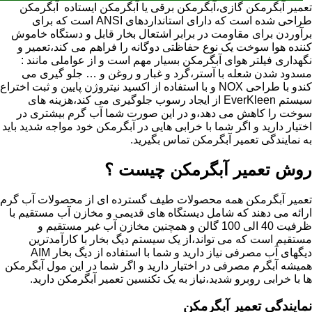
تعمیر آبگرمکن گازی،آبگرمکن برقی یا آبگرمکن ایستاده ​ آبگرمکن
طراحی شده است که دارای استانداردهای ANSI است که برای
برآوردن برای مقاومت در برابر اشتعال بخار قابل و دستگاه خاموش
کننده هوا سوخت یک نوع حفاظتی دوگانه را فراهم می کند،تعمیر و
نگهداری فیلتر هوای آبگرمکن بسیار مهم است و از عواملی مانند :
مسدود شدن شعله با آستر،گرد و غبار و روغن و … جلو گیری می
کندو با طراحی NOX و با استفاده از اکسید نیتروژن پایین و ثبت اختراع
سیستم EverKleen از ایجاد رسوب جلوگیری می کند،هزینه های
سوخت را کاهش می دهد،و در این صورت شما آب گرم بیشتری در
اختیار دارید و اگر شما با خرابی هایی در آبگرمکن خود مواجه شدید باید
به نمایندگی تعمیر آبگرمکن تماس بگیرید.
روش تعمیر آبگرمکن چیست ؟
تعمیر آبگرمکن همه محصولات طیف گسترده ای از محصولات آب گرم
ارائه می دهند که شامل دیستگاه های قدیمی و مخازن آب مستقیم با
ظرفیت 40 الی 100 گالن و همچنین مخازن آب غیر مستقیم و
مستقیم است که می تواند،از یک سیستم دیگ بخار با کارآمدترین
دیگهای آب مصرفی نیاز دارید و شما با استفاده از دیگ بخار AIM
همیشه آبگرم مصرفی در اختیار دارید و اگر شما در این مول آبگرمکن
ها با خرابی روبرو شدید،نیاز به یک تکنسین تعمیر آبگرمکن دارید.
نمایندگی تعمیر آبگرمکن