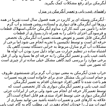
آبگرمکن برای رفع مشکلات کمک بگیرید.
راهنمای عیب یابی و تعمیر آبگرمکن در منزل
۰آبگرمکن وسیله ای پر کاربرد در همه فصول سال است.تقریبا در همه
روزها این آبگرمکن های دیواری و ایستاده،روشن هستند و آب گرم
خانه را تامین می کنند.کارکرد مداوم آبگرمکن خانگی،استهلاک قطعات
و فرسودگی اجزای داخلی را به همراه دارد.بسیاری از قطعات
آبگرمکن قابل تعمیر و تعویض هستند.تعمیرات آبگرمکن یک تخصص
حرفه ای است و توسط تکنیسین با تجربه انجام می شود.اما برخی از
مشکلات آب گرم منازل،مربوط به خرابی دستگاه نیست.گاهی یک
اشتباه ساده در تنظیم حرارت می تواند دلیل سرد بودن آب لوله ها
باشد.عیب یابی و تعمیر آبگرمکن را به حرفه ای ها بسپارید ولی از قبل
برخی موارد را بررسی کنید.گاهی مشکل خیلی ساده تر از چیزی است
که تصور می کنید.
خراب شدن آبگرمکن به معنی نبودن آب گرم برای شستشوی ظروف
و حمام است.این یک مشکل جدی برای خانواده است هزینه تعمیرات
هم باعث شده تا گاهی افراد خودشان اقدام به تعمیر آبگرمکن
کنند.عیب یابی و تعمیر آبگرمکن دیواری یک کار تخصصی است که
توسط تعمیرکار حرفه ای انجام می شود ولی برخی از ایرادات جزئی
آبگرمکن دیواری حتی توسط افراد مبتدی هم قابل اصلاح است.اگر
علاقه به کارهای فنی و تعمیرات داشته باشید می توانید بسیاری از
امورات منزل را خودتان انجام دهید.در این مطلب گام به گام عیب یابی