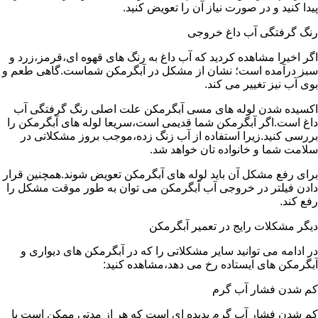
پیدا کنید و در صورت نیاز آن را تعویض کنید.
رنگ گرفتگی آب داغ خروجی
اگر اخیرا مشاهده کردید که آب داغ به رنگ های قهوه ای،قرمز،زرد و
سبز درآمده است؛ نشان از مشکل در آبگرمکن شماست.گاهی طعم و
بوی آب نیز تغییر می کند.
اکسیده شدن لوله های مسی آبگرمکن علت اصلی رنگ گرفتگی آب
داغ است.اگر آبگرمکن شما قدیمی است،سریعا لوله های آبگرمکن را
بررسی کنید.زیرا استفاده از آب زنگ زده،موجب بروز مشکلاتی در
سلامت شما و خانواده تان خواهد شد.
برای رفع مشکل آن باید لوله های آبگرمکن تعویض شوند.همچنین قرار
دادن فیلتر در خروجی آب آبگرمکن می توان به طور موقت مشکل را
رفع کند.
دیگر مشکلات رایج در تعمیر آبگرمکن
در ادامه می توانید سایر مشکلاتی را که در آبگرمکن های دیواری و
آبگرمکن های ایستاده رخ می دهد،مشاهده کنید:
کم شدن فشار آب گرم
کم شدن فشار آب گرم پدیده ای است که هر از مدتی ممکن است با