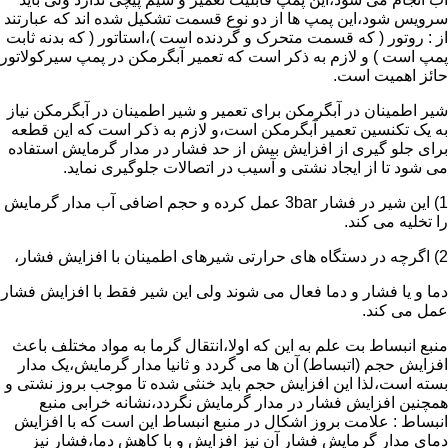
سرویس شود،این پمپ ها از دو نوع قسمت تشکیل شده اند که عبارتند
از : روتور ( که قسمت متحرک و گردنده است )،استاتور ( که بدنه ثابت
پمپ است ) و لازم به ذکر است که تعمیر آبگرمکن در پمپ سیرکولاتور
حائز اهمیت است.
شیر اطمینان در آبگرمکن برای تعمیر و شیر اطمینان در آبگرمکن نیاز
به یک تکنسین تعمیر آبگرمکن است،و لازم به ذکر است که این قطعه
برای جلو گیری از افزایش بیش از حد فشار در مدار گرمایش استفاده
می شود تا از ایجاد نشتی و آسیب در اتصالات جلوگیری نماید.
1) این شیر در فشار 3bar عمل کرده و حجم اضافی آب مدار گرمایش
را تخلیه می کند.
2) اگرچه در دستگاه های حرارتی شیرهای اطمینان با افزایش فشار،
دما و یا فشار و دما فعال می شوند ولی این شیر فقط با افزایش فشار
عمل می کند.
منبع انبساط بت علم به این که اولا،انتقال گرما به مواد مختلف باعث
افزایش حجم (اتبساط) آن ها می گردد و ثانیا مدار گرمایش،یک مدار
بسته است،لذا این افزایش حجم باید خنثی شده تا موجب بروز نشتی و
همچنین افزایش فشار در مدار گرمایش نگردد،نشانه خرابی منبع
انبساط : علامت بروز اشکال در منبع انبساط این است که با افزایش
دمای مدار گرمایش فشار آن نیز افزایش و با کاهش دما،فشار نیز