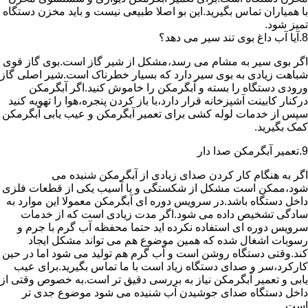
با همیاران تماس بگیرید.این بو اصلا طبیعی نیست و باید مخزن دستگاه
تمیز شود.
8.آیا آب داغ بوی تند سیر می دهد؟
اگر بوی سیر به مشام می رسد،مشکل از شیر گاز است.بوی گاز قوی
شباهت زیادی به بوی سیر دارد که بسیار خطرناک است.شیر اصلی گاز
ورودی دستگاه را بسته و آبگرمکن را خاموش کنید.اگر آبگرمکن
درکنار کابینت آشپزخانه قرار دارد،با باز کردن پنجره،هوا را تهویه کنید
سپس از خدمات لوله کشی برای تعمیر آبگرمکن و عیب یابی آبگرمکن
کمک بگیرید.
9.تعمیر آبگرمکن صدا دار
اگر به هنگام کار کردن صدای زیادی از آبگرمکن شنیده می
شود،ممکن است مشکل از شکستگی و یا آسیب یکی از قطعات فلزی
داخل دستگاه باشد.در سرویس دوره ای آبگرمکن معمولا این موارد به
سادگی تشخیص داده می شود.اگر مدت زیادی است که از خدمات
سرویس دوره ای استفاده نکرده اید حتما محفظه آب گرم با جرم و
رسوبات اشغال شده که همین موضوع هم می تواند مشکل ایجاد
کند.وقتی دستگاه روشن است و آب گرم هم تولید می شود اما در حین
کارکرد،سر و صدای دستگاه زیاد است با ما تماس بگیرید.برای عیب
یابی و تعمیر آبگرمکن نیاز به بررسی دقیق تر است.به خصوص وقتی از
داخل دستگاه صدای جوشیدن آب شنیده می شود موضوع جدی تر
است.