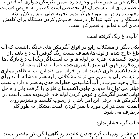
امکان خرابی شیر تنظیم وجود دارد.تعمیر آبگرمکن دیواری که قادر به
تنظیم دمای آب نیست یک کار تخصصی است که نیاز به تعویض قسمت
معیوب دارد.در این مورد هرگز بدون تجربه قبلی نباید روکش بدنه
دستگاه را باز کنید.تنها کار درست خاموش کردن دستگاه برای کاهش
دمای آب و تماس با تعمیرکار است.
4.آب داغ رنگ گرفته است
یکی دیگر از مشکلات رایج در انواع آبگرمکن های خانگی اینست که آب
داغ خارج شده از لوله ها،شفاف نیست.رنگ گرفتن آب داغ ناشی از
وجود اکسیدهای فلزی در لوله ها و آب است.اگر رنگ آب داغ تازگی ها
زرد،قرمز،قهوه ای،سبز یا شیری شده حتما به دنبال منشا آن
باشید.اکسید فلزی کیفیت آب را خراب می کند.این آب به ظاهر بیماری
زا نیست ولی به مرور می تواند مشکلاتی را به همراه دشاته باشد.برای
مثال وجود سرب در آب آشامیدنی خطرات جدی به همراه دارد.با نصب
فیلتر می توان تا حدودی جلوی اکسیدهای فلزی را گرفت ولی راه حل
نهایی تعمیر آبگرمکن و عوض کردن لوله های فرسوده مسی است.در
آبگرمکن های برقی این امر ناشی از رسوب کلسیم و منیزیم روی
المنت است.در این مورد با تمیز کردن المنت،مشکل به طور کلی
برطرف می شود.
5.آب گرم فشار ندارد
کم فشار بودن آب گرم چندین علت دارد.گاهی آبگرمکن مقصر نیست