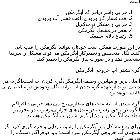
است:
خرابی واشر دیافراگم آبگرمکن
افت فشار گاز ورودی؛ افت فشار آب ورودی
خرابی و مشکل ترموکوپل
نقص در مشعل آبگرمکن
ارتفاع بالای شمعک
در این صورت ممکن است خودتان نتوانید آبگرمکن را عیب یابی
کنید.آنگاه متخصص و تعمیرکار آبگرمکن می تواند مشکل را سریعا
تشخیص دهد و در صورت نیاز آبگرمکن را تعمیر کند.
گرم نشدن آب خروجی آبگرمکن
اصلی ترین و تنهاترین وظیفه آبگرمکن،گرم کردن آب است.اگر به هر
دلیلی نتواند از عهده گرم شدن آب برآید،آنگاه وجودش در ساختمان بی
فایده خواهد بود.
گرم نشدن آب به علت های متفاوتی رخ می دهد.خرابی دیافراگم
آبگرمکن،وجود رسوب در مبدل های حرارتی،رسوب در مخزن و
قطعات آبگرمکن از دلایل گرم نشدن آب آبگرمکن هستند.
برای رفع مشکل باید آبگرمکن را رسوب زدایی و جرم گیری کنید.اگر
همچنان آب خروجی آبگرمکن سرد است؛ باید دیافراگم دستگاه را
بررسی کنید.