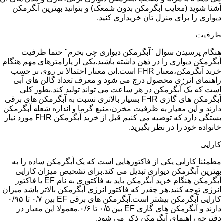
آشنا شوید (معایب ابگرمکن بدون شمعک) و بتوانید بهترین آبگرمکن
دیواری را برای منزل تان خریداری کنید.
ظرفیت
هنگام پرسیدن سوال "آبگرمکن دیواری چی بخرم" حتما ظرفیت
آبگرمکن دیواری را در ذهن داشته باشید.یکی از پارامترهای مهم هنگام
خرید آبگرمکن،معیار FHR است.این معیار احتمالا بر روی بر چسب
راهنمای انرژی محصول درج می شود و معرف تعداد گالن های آبی
است که یک آبگرمکن در هر ساعت می تواند تولید کند.بطور کلی
آبگرمکن های گازی FHR بسیار بالاتری نسبت به آبگرمکن های برقی
دارند و این معیار به ظرفیت مخزن،منبع گرما و اندازه شعله آبگرمکن
بستگی دارد که توصیه می کنیم قبل از خرید آبگرمکن FHR مورد نیاز
خانواده خود را در نظر بگیرید.
کارایی
مطمئنا کارایی یکی از فاکتورهایی است که یک آبگرمکن ساده را به
بهترین آبگرمکن دیواری تبدیل می کند.برای تشخیص میزان کارایی
آبگرمکن هنگام خرید آبگرمکن باید به فاکتوری به نام EF یا فاکتور
انرژی توجه کنید.هر چقدر که فاکتور انرژی آبگرمکن بالاتر باشد میزان
کارایی آبگرمکن بیشتر است.آبگرمکن های برقی EF بین ۰/۷ تا ۰/۹۵
دارند و آبگرمکن های گازی EF بین ۰/۵ تا ۰/۶.معمولا این معیار در
دفترچه راهنمای آبگرمکن ذکر می شود.