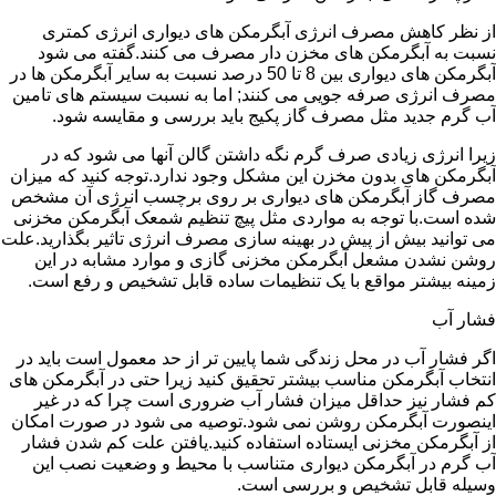
از نظر کاهش مصرف انرژی آبگرمکن های دیواری انرژی کمتری
نسبت به آبگرمکن های مخزن دار مصرف می کنند.گفته می شود
آبگرمکن های دیواری بین 8 تا 50 درصد نسبت به سایر آبگرمکن ها در
مصرف انرژی صرفه جویی می کنند; اما به نسبت سیستم های تامین
آب گرم جدید مثل مصرف گاز پکیج باید بررسی و مقایسه شود.
زیرا انرژی زیادی صرف گرم نگه داشتن گالن آنها می شود که در
آبگرمکن های بدون مخزن این مشکل وجود ندارد.توجه کنید که میزان
مصرف گاز آبگرمکن های دیواری بر روی برچسب انرژی آن مشخص
شده است.با توجه به مواردی مثل پیچ تنظیم شمعک آبگرمکن مخزنی
می توانید بیش از پیش در بهینه سازی مصرف انرژی تاثیر بگذارید.علت
روشن نشدن مشعل آبگرمکن مخزنی گازی و موارد مشابه در این
زمینه بیشتر مواقع با یک تنظیمات ساده قابل تشخیص و رفع است.
فشار آب
اگر فشار آب در محل زندگی شما پایین تر از حد معمول است باید در
انتخاب آبگرمکن مناسب بیشتر تحقیق کنید زیرا حتی در آبگرمکن های
کم فشار نیز حداقل میزان فشار آب ضروری است چرا که در غیر
اینصورت آبگرمکن روشن نمی شود.توصیه می شود در صورت امکان
از آبگرمکن مخزنی ایستاده استفاده کنید.یافتن علت کم شدن فشار
آب گرم در آبگرمکن دیواری متناسب با محیط و وضعیت نصب این
وسیله قابل تشخیص و بررسی است.