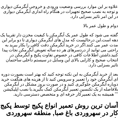
علاوه بر این موارد بررسی وضعیت ورودی و خروجی آبگرمکن دیواری
و توجه به نصب صحیح تجهیزات در هنگام راه اندازی آبگرمکن دیواری
در این امر تاثیر بسزایی دارد.
دوام و طول عمر بالا
گفته می شود که طول عمر یک آبگرمکن با کیفیت مخزن دار تقریبا یک
دهه است.این درحالیست که مدل های آبگرمکن دیواری تا دو برابر این
مدت عمر می کنند.اگر در خرید آبگرمکن دقت کافی را بکار ببرید به
راحتی می توانید از دردسرهای هر ده ساله تعویض آبگرمکن نجات پیدا
کنید.داشتن اطلاعات کافی در خصوص تفاوت پکیج و آبگرمکن در
انتخاب صحیح و کارایی بالای این وسایل در سیستم داخلی ساختمان
تاثیر بسزایی دارد.
بعد از خرید آبگرمکن به این نکته توجه کنید که بهتر است بصورت دوره
ای آبگرمکن خود را تعمیر و سرویس کنید تا از هزینه های هنگفت خرید
دوباره آبگرمکن جلوگیری کنید و در صورت بروز مشکل در آبگرمکن
بلافاصله از یک تکنسین تعمیر آبگرمکن کمک بگیرید.با نصب اپلیکیشن
"" همیشه به یک تعمیرکار حرفه ای و متخصص دسترسی دارید.
آسان ترین روش تعمیر انواع پکیج توسط پکیج
کار در سهروردی باغ صبا, منطقه سهروردی