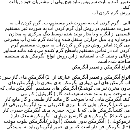
تعمیر کنند و بابت سرویس نباید هیچ پولی از مشتریان خود دریافت
کنند.
روش گرم کردن آب
الف : گرم کردن آب به صورت غیر مستقیم،ب : گرم کردن آب به
صورت مستقیم،در روش اول گرم کردن آب به صورت غیر مستقیم
قسمتی از آبگرم و یا بخار تولید شده توسط دیگ مرکزی به مخازن
دوجداره و یا مبل حرارتی منتقل شده و باعث گرم شدن آب مصرفی
می گردد.امادر روش دوم گرم کردن آب به صورت مستقیم گرم
کردن آب در تماس مستقیم باسطح گرم کننده می باشد مانند سماور
زغالی و نفتی که با استفاده از این روش انواع آبگرمکن های مستقیم
ساخته شده است.
انواع آبگرمکن و تعمیر آبگرمکن
انواع آبگرمکن و تعمیر آبگرمکن عبارتند از : 1) آبگرمکن های گاز سوز :
آب گرمکن های آنی دیواری,آبگرمکن های مخزن دار,آبگرمکن های
بدون مخزن نیز می گویند.2) آبگرمکن های مستقیم : آبگرمکن هایی که
با سوخت مایع مانند نفت سفید،نفت گاز ( گازوئیل ) کار می
کنند,آبگرمکن هایی که با سوخت گاز مانند گاز طبیعی و گاز مایع کار
می کنند,آبگرمکن هایی که با انرژی الکتریکی مانند آبگرمکن برقی کار
می کنند,آبگرمکن هایی که با انرژی حیدری مانند آبگرمکن حیدری کار
می کنند.3) آبگرمکن های گازسوز دیواری : آبگرمکن شمعک دار (
ترموکوپلی ) | آبگرمکن بدون شمعک ( آیونایز ),آبگرمکن پیلوت موقت
(IP),آبگرمکن فن دار،است که برای تعمیر آبگرمکن باید به نمایندگی