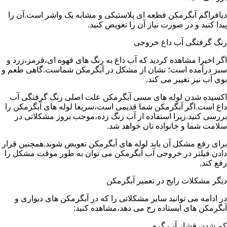
دیافراگم آبگرمکن قطعه ای پلاستیکی و مشابه یک واشر است.آن را
پیدا کنید و در صورت نیاز آن را تعویض کنید.
رنگ گرفتگی آب داغ خروجی
اگر اخیرا مشاهده کردید که آب داغ به رنگ های قهوه ای،قرمز،زرد و
سبز درآمده است؛ نشان از مشکل در آبگرمکن شماست.گاهی طعم و
بوی آب نیز تغییر می کند.
اکسیده شدن لوله های مسی آبگرمکن علت اصلی رنگ گرفتگی آب
داغ است.اگر آبگرمکن شما قدیمی است،سریعا لوله های آبگرمکن را
بررسی کنید.زیرا استفاده از آب زنگ زده،موجب بروز مشکلاتی در
سلامت شما و خانواده تان خواهد شد.
برای رفع مشکل آن باید لوله های آبگرمکن تعویض شوند.همچنین قرار
دادن فیلتر در خروجی آب آبگرمکن می توان به طور موقت مشکل را
رفع کند.
دیگر مشکلات رایج در تعمیر آبگرمکن
در ادامه می توانید سایر مشکلاتی را که در آبگرمکن های دیواری و
آبگرمکن های ایستاده رخ می دهد،مشاهده کنید:
کم شدن فشار آب گرم