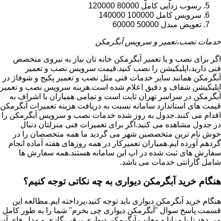
رسوب زدایی کامل 80000 120000
سرویس کامل 100000 140000
تعویض مبدل 50000 60000
خدمات نصب،تعمیر و سرویس آبگرمکن
اگر برای نصب و یا تعمیر آبگرمکن خانه تان نیاز به نیروی متخصص
فنی دارید،اپلیکیشن را نصب کنید.قیمت سرویس نصب و تعمیر
آبگرمکن همانند سایر خدمات فنی مثل نصب و تعمیر پکیج و شوفاژ در
اپلیکیشن شفاف و دقیق اعلام شده است.هزینه سرویس نصب و تعمیر
آبگرمکن در سراسر تهران ثابت است و تمامی همیاران با اشراف به
قیمت های استاندارد سامانه نسبت به دریافت هزینه تعمیرات آبگرمکن
اقدام می کنند.جدول به روز شده خدمات نصب و سرویس آبگرمکن را
در جدول مشاهده می کنید.اگر برای تعمیرات فنی منزلتان دنبال
خوش نام ترین متخصصین شهر می گردید ما همه متخصصان را در
گردهم آورده ایم.همیاران تعمیرکار در همه روزهای هفته آماده انجام
سفارش های ثبت شده در اپ این سامانه هستند.همه سفارش ها
شامل گارانتی خدمات می باشد.
هنگام خرید آبگرمکن دیواری به چه نکاتی توجه کنیم؟
هنگام خرید آبگرمکن دیواری باید توجه کنید،پرداخته ایم.مطالعه این
قسمت پاسخ سوال "آبگرمکن دیواری چی بخرم" شما را به طور کامل
می دهد تا با مزایا و معایب آبگرمکن دیواری برقی،گازی و مدل های آن