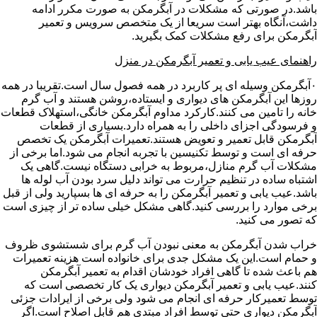
باشد.در صورتی که مشکلات در آبگرمکن به صورت مکرر ادامه
داشت،آنگاه بهتر است سریعا از یک متخصص سرویس و تعمیر
آبگرمکن برای رفع مشکلات کمک بگیرید.
راهنمای عیب یابی و تعمیر آبگرمکن در منزل
۰آبگرمکن وسیله ای پر کاربرد در همه فصول سال است.تقریبا در همه
روزها این آبگرمکن های دیواری و ایستاده،روشن هستند و آب گرم
خانه را تامین می کنند.کارکرد مداوم آبگرمکن خانگی،استهلاک قطعات
و فرسودگی اجزای داخلی را به همراه دارد.بسیاری از قطعات
آبگرمکن قابل تعمیر و تعویض هستند.تعمیرات آبگرمکن یک تخصص
حرفه ای است و توسط تکنیسین با تجربه انجام می شود.اما برخی از
مشکلات آب گرم منازل،مربوط به خرابی دستگاه نیست.گاهی یک
اشتباه ساده در تنظیم حرارت می تواند دلیل سرد بودن آب لوله ها
باشد.عیب یابی و تعمیر آبگرمکن را به حرفه ای ها بسپارید ولی از قبل
برخی موارد را بررسی کنید.گاهی مشکل خیلی ساده تر از چیزی است
که تصور می کنید.
خراب شدن آبگرمکن به معنی نبودن آب گرم برای شستشوی ظروف
و حمام است.این یک مشکل جدی برای خانواده است هزینه تعمیرات
هم باعث شده تا گاهی افراد خودشان اقدام به تعمیر آبگرمکن
کنند.عیب یابی و تعمیر آبگرمکن دیواری یک کار تخصصی است که
توسط تعمیرکار حرفه ای انجام می شود ولی برخی از ایرادات جزئی
آبگرمکن دیواری حتی توسط افراد مبتدی هم قابل اصلاح است.اگر