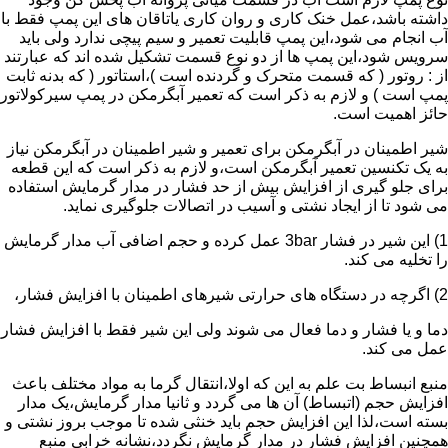
داشته باشد،عمل خنک کاری و روان کاری یاتاقان های این پمپ فقط با
آب انجام می شود،این پمپ قابلیت تعمیر و سیم پیچی ندارد ولی باید
سرویس شود،این پمپ ها از دو نوع قسمت تشکیل شده اند که عبارتند
از : روتور ( که قسمت متحرک و گردنده است )،استاتور ( که بدنه ثابت
پمپ است ) و لازم به ذکر است که تعمیر آبگرمکن در پمپ سیرکولاتور
حائز اهمیت است.
شیر اطمینان در آبگرمکن برای تعمیر و شیر اطمینان در آبگرمکن نیاز
به یک تکنسین تعمیر آبگرمکن است،و لازم به ذکر است که این قطعه
برای جلو گیری از افزایش بیش از حد فشار در مدار گرمایش استفاده
می شود تا از ایجاد نشتی و آسیب در اتصالات جلوگیری نماید.
1) این شیر در فشار 3bar عمل کرده و حجم اضافی آب مدار گرمایش
را تخلیه می کند.
2) اگرچه در دستگاه های حرارتی شیرهای اطمینان با افزایش فشار،
دما و یا فشار و دما فعال می شوند ولی این شیر فقط با افزایش فشار
عمل می کند.
منبع انبساط بت علم به این که اولا،انتقال گرما به مواد مختلف باعث
افزایش حجم (اتبساط) آن ها می گردد و ثانیا مدار گرمایش،یک مدار
بسته است،لذا این افزایش حجم باید خنثی شده تا موجب بروز نشتی و
همچنین افزایش فشار در مدار گرمایش نگردد،نشانه خرابی منبع