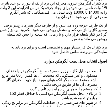
برد کنترل آبگرمکن:نیروی محرکه این برد از یک آدابتور یا دو عدد باتری
1/5 ولت تامین می شود.برای ایجاد جرقه یک تراس افزاینده این 3 ولت
را به 14000 تا 18000 ولت تبدیل می کند.هنگامی که شیر آبگرم
مصرفی باز می شود با فرمان برد
از یک طرف جرقه زده می شود و از طرف دیگر همزمان شیر برقی
مسیر گاز را باز می کند و مشعل روشن می شود.الکترود آیونایز ( حس
گر ) در کنار شعله قرار دارد و تا زمانی که شعله را حس کند شعله
روشن می ماند و تعمیر
برد کنترل یک کار بسیار مهم و تخصصی است و برای برد باید به
نمایندگی مربوطه تماس حاصل شود
اصول انتخاب محل نصب آبگرمکن دیواری
نصب وسایل گاز سوز پر مصرف مانند آبگرمکن در واحدهای
مسکونی و غیر مسکونی که مسحت آن ها کمتر از 60 متر مربع
باشد ممنوع است،مگر آنکه هوای مورد نیاز جهت احتراق گاز
مصرفی آن ها از طریق دریچه دائمی
که مستقیما به هوای آزاد راه دارد تامین گردد.
در بالای محل نصب آبگرمکن دودکشی با حداقل قطر 150
میلیمتر تعبیه شده باشد.
در شهر های سردسیر برای حفاظت آبگرمکن در برابر یخ زدگی