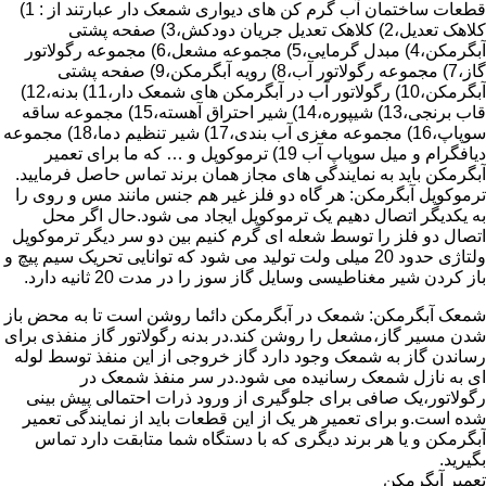
قطعات ساختمان آب گرم کن های دیواری شمعک دار عبارتند از : 1)
کلاهک تعدیل،2) کلاهک تعدیل جریان دودکش،3) صفحه پشتی
آبگرمکن،4) مبدل گرمایی،5) مجموعه مشعل،6) مجموعه رگولاتور
گاز،7) مجموعه رگولاتور آب،8) رویه آبگرمکن،9) صفحه پشتی
آبگرمکن،10) رگولاتور آب در آبگرمکن های شمعک دار،11) بدنه،12)
قاب برنجی،13) شیپوره،14) شیر احتراق آهسته،15) مجموعه ساقه
سوپاپ،16) مجموعه مغزی آب بندی،17) شیر تنظیم دما،18) مجموعه
دیافگرام و میل سوپاپ آب 19) ترموکوپل و … که ما برای تعمیر
آبگرمکن باید به نمایندگی های مجاز همان برند تماس حاصل فرمایید.
ترموکوپل آبگرمکن: هر گاه دو فلز غیر هم جنس مانند مس و روی را
به یکدیگر اتصال دهیم یک ترموکوپل ایجاد می شود.حال اگر محل
اتصال دو فلز را توسط شعله ای گرم کنیم بین دو سر دیگر ترموکوپل
ولتاژی حدود 20 میلی ولت تولید می شود که توانایی تحریک سیم پیچ و
باز کردن شیر مغناطیسی وسایل گاز سوز را در مدت 20 ثانیه دارد.
شمعک آبگرمکن: شمعک در آبگرمکن دائما روشن است تا به محض باز
شدن مسیر گاز،مشعل را روشن کند.در بدنه رگولاتور گاز منفذی برای
رساندن گاز به شمعک وجود دارد گاز خروجی از این منفذ توسط لوله
ای به نازل شمعک رسانیده می شود.در سر منفذ شمعک در
رگولاتور،یک صافی برای جلوگیری از ورود ذرات احتمالی پیش بینی
شده است.و برای تعمیر هر یک از این قطعات باید از نمایندگی تعمیر
آبگرمکن و یا هر برند دیگری که با دستگاه شما متابقت دارد تماس
بگیرید.
تعمیر آبگرمکن