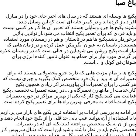
باغ صبا
پکیج ها وسیله ای هستند که در سال های اخیر جای خود را در منازل
افراد باز کرده اند و در کمتر خانه ای است که این وسایل دیده
نشوند.پکیج ها جزو وسایلی هستند که تعمیر آن ها کار هر کسی نیست
و باید فردی که برای تعمیر پکیج انتخاب می شود،از توانایی بالایی
برخوردار باشد.پکیج ها هم در تابستان و هم در زمستان مورد استفاده
هستند.در تابستان به عنوان آبگرمکن عمل کرده و در زمان هایی که
نیاز است پکیج روشن می شود.این در حالی است که در زمستان علاوه
بر گرمای مورد نیاز برای حمام،به عنوان تامین کننده انرژی برای
شوفاژ،فن کوئل و …است.
پکیج ها با تمام مزیت هایی که دارند،جزو محصولاتی هستند که برای
تعمیرات آن ها باید از یک فرد متخصص کمک بگیرید و چیزی نیست که
هر کسی را برای تعمیرات آن بیاورید.مراکز زیادی همچون پکیج
کار،خدمت از ما،تهارن تعمیرگاه و …در زمینه تعمیرات تخصصی پکیج
فعالیت می کنند.پکیج کار که یکی از بهترین مراکز در حوزه تعمیرات
پکیج است،اقدام به معرفی بهترین راه ها برای تعمیر پکیج کرده است.
در ادامه به بررسی ایرادات پر استفاده ترین پکیج های بازار می پردازیم
تا با استفاده از آن،بتوانید عیب یابی حداقلی را از پکیج خود انجام دهید و
پس از آن به یک متخصص مراجعه کنید.نکته ای که در تعمیرات
تخصصی پکیج باید در نظر داشته باشید،این است که دنبال سرویس کار
ارزان قیمت نباشید چرا که تعمیرکار حرفه ای وقت خود را به این