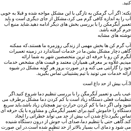
کنید.
نکته: اگر آب گرمکن به تازگی با این مشکل مواجه شده و قبلا به خوبی
آب را به اندازه کافی گرم می کرد،مشکل از جای دیگری است و باید
تعمیر آبگرمکن را با بررسی بخش های دیگر ادامه دهید.شاید منبع آب
جرم گرفته باشد.
نوشته های مشابه
آب گرم کن ها بخش مهمی از زندگی روزمره ما هستند،که ممکنه
گاهی دچار مشکل بشن.ما در خدمات استاندارد در زمینه تعمیرات
آبگرم کن رو با حرفه ای ترین متخصصین شهر به شما ارائه
میدیم.علاوه بر معرفی همیاران معتمد و قیمت های مشخص خدمات
خود را گارانتی می کنه و در صورت بروز هر گونه مشکل در شیوه
ارائه خدمات می تونید با تیم پشتیبانی تماس بگیرید.
3.آب بیش از حد داغ است
عیب یابی و تعمیر آبگرمگن را با بررسی تنظیم دما شروع کنید.اگر
تنظیمات فعلی دستگاه زیاد است با کم کردن دما مشکل برطرف می
شود ولی اگر دما با کم کردن حرارت نیز همچنان زیاد باشد،باید سریع
دستگاه را خاموش کنید.برای تعمیر آبگرمکن و مشاوره با یک حرفه ای
تماس بگیرد.داغ شدن آب بیش از حد می تواند خطراتی را ایجاد
کند.گاهی حتی با تنظیم دما،صدای آب جوش از درون دستگاه شنیده
می شود و دمای آب بسیار بالاتر از حد تنظیم شده است.در این صورت