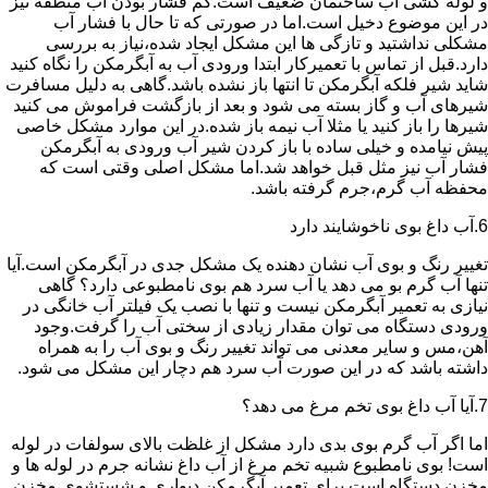
و لوله کشی آب ساختمان ضعیف است.کم فشار بودن آب منطقه نیز
در این موضوع دخیل است.اما در صورتی که تا حال با فشار آب
مشکلی نداشتید و تازگی ها این مشکل ایجاد شده،نیاز به بررسی
دارد.قبل از تماس با تعمیرکار ابتدا ورودی آب به آبگرمکن را نگاه کنید
شاید شیر فلکه آبگرمکن تا انتها باز نشده باشد.گاهی به دلیل مسافرت
شیرهای آب و گاز بسته می شود و بعد از بازگشت فراموش می کنید
شیرها را باز کنید یا مثلا آب نیمه باز شده.در این موارد مشکل خاصی
پیش نیامده و خیلی ساده با باز کردن شیر آب ورودی به آبگرمکن
فشار آب نیز مثل قبل خواهد شد.اما مشکل اصلی وقتی است که
محفظه آب گرم،جرم گرفته باشد.
6.آب داغ بوی ناخوشایند دارد
تغییر رنگ و بوی آب نشان دهنده یک مشکل جدی در آبگرمکن است.آیا
تنها آب گرم بو می دهد یا آب سرد هم بوی نامطبوعی دارد؟ گاهی
نیازی به تعمیر آبگرمکن نیست و تنها با نصب یک فیلتر آب خانگی در
ورودی دستگاه می توان مقدار زیادی از سختی آب را گرفت.وجود
آهن،مس و سایر معدنی می تواند تغییر رنگ و بوی آب را به همراه
داشته باشد که در این صورت آب سرد هم دچار این مشکل می شود.
7.آیا آب داغ بوی تخم مرغ می دهد؟
اما اگر آب گرم بوی بدی دارد مشکل از غلظت بالای سولفات در لوله
است! بوی نامطبوع شبیه تخم مرغ از آب داغ نشانه جرم در لوله ها و
مخزن دستگاه است.برای تعمیر آبگرمکن دیواری و شستشوی مخزن