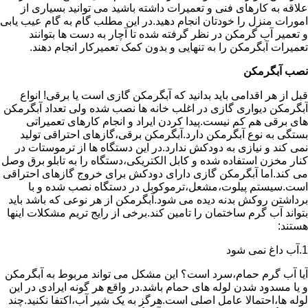
علاقه به کارهای فنی و تعمیرات داشته باشید می توانید بسیاری از
امورات منزل را خودتان انجام دهید.در این مطلب گام به گام عیب یابی
و تعمیر آب گرمکن در نظر گرفته شده تا آچار به دست ها بتوانند
تعمیرات آبگرمکن را به تنهایی و بدون کمک تعمیرکار انجام دهند.
نصب آبگرمکن
قبل از هر اقدامی باید بدانید که آبگرمکن گازی است یا برقی! انواع
آبگرمکن دیواری گازی در اغلب خانه ها نصب شده ولی تعداد آبگرمکن
های برقی هم کم نیست.پیدا کردن ایراد و انجام کارهای تعمیراتی
بستگی به نوع آبگرمکن دارد.آبگرمکن برقی،گازهای احتراقی تولید
نمی کند و نیازی به دودکش ندارد.در این دستگاه ها از ترموستات در
کنار مخزن استفاده شده و کابل الکتریکی،دستگاه را به تابلو برق وصل
می کند.اما آبگرمکن گازی دارای دودکش برای خروج گازهای احتراقی
است.سیستم پیلوت،مشعل،ترموکوبل در دستگاه نصب شده و با
برداشتن روکش بدنه دیده می شود.آبگرمکن از هر نوعی که باشد باید
بتواند آب گرم ساختمان را تامین کند.برخی از رایج تریم مشکلات اینها
هستند:
1.آب داغ نمی شود
آیا آب گرم حمام،سرد است؟ این مشکل می تواند مربوط به آبگرمکن
و یا مسدود شدن لوله های حمام باشد.در واقع هر گونه ایرادی در این
لوله ها،احتمالا عامل اصلی است.هرگز به یک شیر آب،اکتفا نکنید.چند