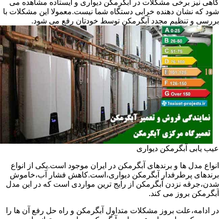
گاهی نیز برخی مشکلات در آبگرمکن دیواری و ایستاده مشاهده می
شود که نشان دهنده خرابی دستگاه شما نیست.معمولا این مشکلات با
بررسی و تنظیم مجدد آبگرمکن توسط خودتان رفع می شود.
عیب یابی آبگرمکن دیواری
انواع مدل ها و برندهای آبگرمکن در ایران موجود است.یکی از انواع
برندهای پرطرفدار آبگرمکن دیواری،است.کاهش فشار آب،خاموش
شدن،جرقه نزدن آبگرمکن از رایج ترین مواردی است که در این مدل
آبگرمکن بروز می کند.
در ادامه،علت بروز مشکلات متداول آبگرمکن و راه حل رفع آن ها را