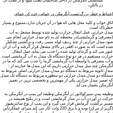
میبایستی آبگرمکن در داخل ساختمان نصب شود و از نصب آن
در بالکن،
احتیاط و خطر بزرگ:نصب آبگرمکن در حمام،رخت کن حمام،
اتاق خواب و کلیه محل هایی که هوا در آن جریان ندارد،ممنوع و بسیار
خطرناک است.
مبدل حرارتی عمل انتقال حرارت تولید شده توسط مشعل به آب
(مصرفی و گرمایشی)در محفظه ای به نام مبدل حرارتی انجام می
شود.مبدل حرارتی از چند ردیف لوله مسی رفت و برگشتی تشکیل
شده است که به صورت افقی در بالای مشعل قرار گرفته و آب از آن
عبور می کند و گرمای تولید شده را جذب می نماید.عمل انتقال
حرارت مستقیم در هر دو نوع دستگاه تک مبدل به آب گرمایشی است
و آب مصرفی با واسطه آب گرمایشی گرما را جذب می کند.که ما در
آبگرمکن چند مبل مبدل حرارتی داریم که این مبدل ها عبارتند از :
مبدل ثانویه مربوط به دستگاه دو مبدل،مبدل حرارتی اصلی مربوط به
دستگاه دو مبدل،مبدل حرارتی دو منظوره مربوط به دستگاه تک مبدل
که تعمیر مبدل حرارتی یکی از مهمترین و تخصصی ترین در تعمیر
آبگرمکن بشمار می آید.
وظیفه پمپ سیرکولاتور در آبگرمکن:وظیفه این پمپ در آبگرمکن به
حرکت در آوردن آب در مدار گرمایشی است و در پکیج همیشه در
مسیر برگشت گرمایش قرار می گیرد و این پمپ از نوع سانتریفیوژ
(گریز از مرکز) بوده و با برق 220 ولت کار می کند.مبرای عملکرداین
نوع پمپ لازم است آب در قسمت میانی پروانه آب پخش کن وجود