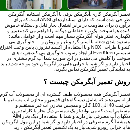
تعمیر آبگرمکن گازی،آبگرمکن برقی یا آبگرمکن ایستاده ​ آبگرمکن
طراحی شده است که دارای استانداردهای ANSI است که برای
برآوردن برای مقاومت در برابر اشتعال بخار قابل و دستگاه خاموش
کننده هوا سوخت یک نوع حفاظتی دوگانه را فراهم می کند،تعمیر و
نگهداری فیلتر هوای آبگرمکن بسیار مهم است و از عواملی مانند :
مسدود شدن شعله با آستر،گرد و غبار و روغن و … جلو گیری می
کندو با طراحی NOX و با استفاده از اکسید نیتروژن پایین و ثبت اختراع
سیستم EverKleen از ایجاد رسوب جلوگیری می کند،هزینه های
سوخت را کاهش می دهد،و در این صورت شما آب گرم بیشتری در
اختیار دارید و اگر شما با خرابی هایی در آبگرمکن خود مواجه شدید باید
به نمایندگی تعمیر آبگرمکن تماس بگیرید.
روش تعمیر آبگرمکن چیست ؟
تعمیر آبگرمکن همه محصولات طیف گسترده ای از محصولات آب گرم
ارائه می دهند که شامل دیستگاه های قدیمی و مخازن آب مستقیم با
ظرفیت 40 الی 100 گالن و همچنین مخازن آب غیر مستقیم و
مستقیم است که می تواند،از یک سیستم دیگ بخار با کارآمدترین
دیگهای آب مصرفی نیاز دارید و شما با استفاده از دیگ بخار AIM
همیشه آبگرم مصرفی در اختیار دارید و اگر شما در این مول آبگرمکن
ها با خرابی روبرو شدید،نیاز به یک تکنسین تعمیر آبگرمکن دارید.