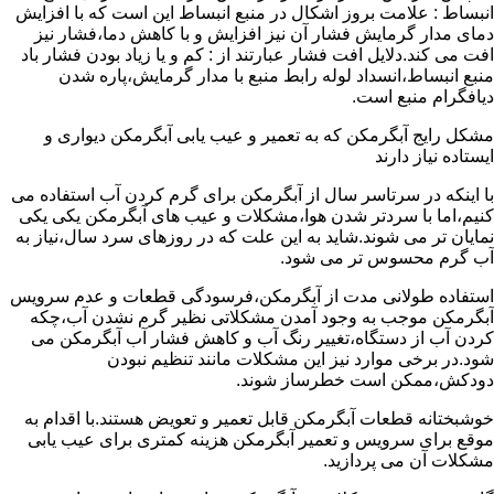
انبساط : علامت بروز اشکال در منبع انبساط این است که با افزایش
دمای مدار گرمایش فشار آن نیز افزایش و با کاهش دما،فشار نیز
افت می کند.دلایل افت فشار عبارتند از : کم و یا زیاد بودن فشار باد
منبع انبساط،انسداد لوله رابط منبع با مدار گرمایش،پاره شدن
دیافگرام منبع است.
مشکل رایج آبگرمکن که به تعمیر و عیب یابی آبگرمکن دیواری و
ایستاده نیاز دارند
با اینکه در سرتاسر سال از آبگرمکن برای گرم کردن آب استفاده می
کنیم،اما با سردتر شدن هوا،مشکلات و عیب های آبگرمکن یکی یکی
نمایان تر می شوند.شاید به این علت که در روزهای سرد سال،نیاز به
آب گرم محسوس تر می شود.
استفاده طولانی مدت از آبگرمکن،فرسودگی قطعات و عدم سرویس
آبگرمکن موجب به وجود آمدن مشکلاتی نظیر گرم نشدن آب،چکه
کردن آب از دستگاه،تغییر رنگ آب و کاهش فشار آب آبگرمکن می
شود.در برخی موارد نیز این مشکلات مانند تنظیم نبودن
دودکش،ممکن است خطرساز شوند.
خوشبختانه قطعات آبگرمکن قابل تعمیر و تعویض هستند.با اقدام به
موقع برای سرویس و تعمیر آبگرمکن هزینه کمتری برای عیب یابی
مشکلات آن می پردازید.