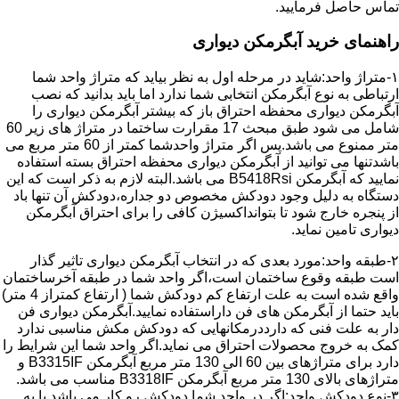
تماس حاصل فرمایید.
راهنمای خرید آبگرمکن دیواری
۱-متراژ واحد:شاید در مرحله اول به نظر بیاید که متراژ واحد شما
ارتباطی به نوع آبگرمکن انتخابی شما ندارد اما باید بدانید که نصب
آبگرمکن دیواری محفظه احتراق باز که بیشتر آبگرمکن دیواری را
شامل می شود طبق مبحث 17 مقرارت ساختما در متراژ های زیر 60
متر ممنوع می باشد.پس اگر متراژ واحدشما کمتر از 60 متر مربع می
باشدتنها می توانید از آبگرمکن دیواری محفظه احتراق بسته استفاده
نمایید که آبگرمکن B5418Rsi می باشد.البته لازم به ذکر است که این
دستگاه به دلیل وجود دودکش مخصوص دو جداره،دودکش آن تنها باد
از پنجره خارج شود تا بتوانداکسیژن کافی را برای احتراق آبگرمکن
دیواری تامین نماید.
۲-طبقه واحد:مورد بعدی که در انتخاب آبگرمکن دیواری تاثیر گذار
است طبقه وقوع ساختمان است،اگر واحد شما در طبقه آخرساختمان
واقع شده است به علت ارتفاع کم دودکش شما ( ارتفاع کمتراز 4 متر)
باید حتما از آبگرمکن های فن داراستفاده نمایید.آبگرمکن دیواری فن
دار به علت فنی که دارددرمکانهایی که دودکش مکش مناسبی ندارد
کمک به خروج محصولات احتراق می نماید.اگر واحد شما این شرایط را
دارد برای متراژهای بین 60 الی 130 متر مربع آبگرمکن B3315IF و
متراژهای بالای 130 متر مربع آبگرمکن B3318IF مناسب می باشد.
۳-نوع دودکش واحد:اگر در واحد شما دودکش رو کار می باشد یا به