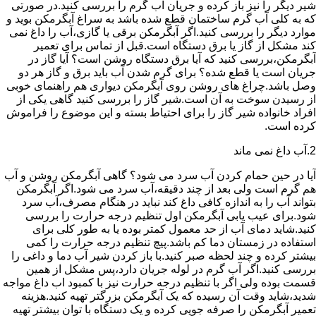
شیر دیگر را نیز باز کرده و جریان آب گرم را بررسی کنید.در صورتی
که به کلی آب گرم ساختمان قطع شده باشد به سراغ آبگرمکن بوید و
موارد دیگر را بررسی کنید.اگر آبگرمکن برقی یا گازی،آب را داغ نمی
کند مشکل از گاز یا برق دستگاه است.قبل از تماس برای تعمیر
آبگرمکن،بررسی کنید که آیا برق دستگاه روشن است؟ آیا گاز در
جریان است یا قطع شده؟ برای گرم شدن آب باید برق و گاز هر دو
وصل باشد.چراغ های روشن روی آبگرمکن دیواری هم راهنمای خوبی
از رسیدن سوخت به آن است.شیر گاز را بررسی کنید گاهی یکی از
افراد خانواده شیر گاز را برای احتیاط بسته و این موضوع را فراموش
کرده است.
2.آب داغ نمی ماند
آیا در حین حمام کردن آب سرد می شود؟ گاهی آبگرمکن روشن و آب
هم گرم است ولی بعد از چند دقیقه،آب سرد می شود.اگر آبگرمکن
بتواند آب را به اندازه کافی داغ کند نباید در هنگام مصرف،آب سرد
شود.برای عیب یابی آبگرمکن اول تنظیم درجه حرارت را بررسی
کنید.شاید دمای آب از حد معمول کمتر بوده یا به طور کلی برای
استفاده در زمستان دما کم باشد.پیچ تنظیم درجه حرارت را کمی
بیشتر کرده و چند لحظه صبر کنید.با باز کردن شیر آب دما و داغی را
بررسی کنید.اگر آب گرم در لوله جریان دارد،پس مشکل از همین
قسمت بوده ولی اگر با تنظیم درجه حرارت نیز با کمبود اب داغ مواجه
شدید،شاید وقت آن رسیده که یک آبگرمکن بزرگتر تهیه کنید.هزینه
تعمیر آبگرمکن را صرفه جویی کرده و یک دستگاه با توان بیشتر تهیه