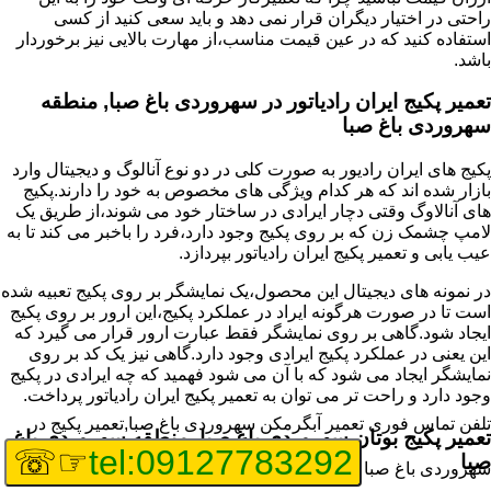
راحتی در اختیار دیگران قرار نمی دهد و باید سعی کنید از کسی
استفاده کنید که در عین قیمت مناسب،از مهارت بالایی نیز برخوردار
باشد.
تعمیر پکیج ایران رادیاتور در سهروردی باغ صبا, منطقه
سهروردی باغ صبا
پکیج های ایران رادیور به صورت کلی در دو نوع آنالوگ و دیجیتال وارد
بازار شده اند که هر کدام ویژگی های مخصوص به خود را دارند.پکیج
های آنالاوگ وقتی دچار ایرادی در ساختار خود می شوند،از طریق یک
لامپ چشمک زن که بر روی پکیج وجود دارد،فرد را باخبر می کند تا به
عیب یابی و تعمیر پکیج ایران رادیاتور بپردازد.
در نمونه های دیجیتال این محصول،یک نمایشگر بر روی پکیج تعبیه شده
است تا در صورت هرگونه ایراد در عملکرد پکیج،این ارور بر روی پکیج
ایجاد شود.گاهی بر روی نمایشگر فقط عبارت ارور قرار می گیرد که
این یعنی در عملکرد پکیج ایرادی وجود دارد.گاهی نیز یک کد بر روی
نمایشگر ایجاد می شود که با آن می شود فهمید که چه ایرادی در پکیج
وجود دارد و راحت تر می توان به تعمیر پکیج ایران رادیاتور پرداخت.
تلفن تماس فوری
تعمیر آبگرمکن سهروردی باغ صبا,تعمیر پکیج در
تعمیر پکیج بوتان سهروردی باغ صبا, منطقه سهروردی باغ
☞☏
tel:09127783292
صبا
سهروردی باغ صبا