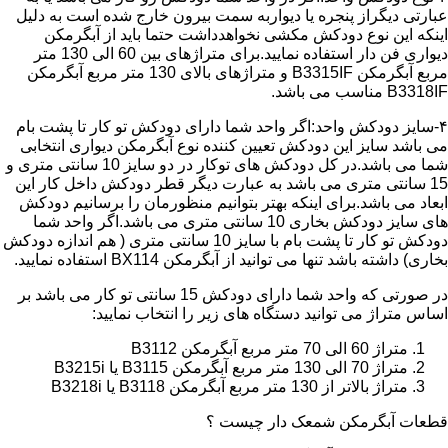
عبارتی دیگراز پنجره یا دیواربه سمت بیرون خارج شده است به دلیل
اینکه این نوع دودکش مکشی نخواهدداشت حتما باید از آبگرمکن
دیواری فن دار استفاده نمایید.برای متراژهای بین 60 الی 130 متر
مربع آبگرمکن B3315IF و متراژهای بالای 130 متر مربع آبگرمکن
B3318IF مناسب می باشد.
۴-سایز دودکش واحد:اگر واحد شما دارای دودکش تو کار تا پشت بام
می باشد سایز این دودکش تعیین کننده نوع آبگرمکن دیواری انتخابی
شما می باشد.در کل دودکش های توکار در دو سایز 10 سانتی متری و
15 سانتی متری می باشد به عبارت دیگر قطر دودکش داخل کار این
ابعاد می باشد.برای اینکه بهتر بتوانیم منظورمان را برسانیم دودکش
های سایز دودکش بخاری 10 سانتی متری می باشد.اگر واحد شما
دودکش تو کار تا پشت بام با سایز 10 سانتی متری ( هم اندازه دودکش
بخاری) داشته باشد تنها می توانید از آبگرمکن BX114 استفاده نمایید.
در صورتی که واحد شما دارای دودکش 15 سانتی تو کار می باشد بر
اساس متراژ می توانید دستگاه های زیر را انتخاب نمایید:
متراژ 60 الی 70 متر مربع آبگرمکن B3112
متراژ 70 الی 130 متر مربع آبگرمکن B3115 یا B3215i
متراژ بالاتر از 130 متر مربع آبگرمکن B3118 یا B3218i
قطعات آبگرمکن شمعک دار چیست ؟