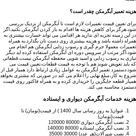
هزینه تعمیر آبگرمکن چقدر است؟
برای تعیین قیمت تعمیرات لازم است تا آبگرمکن از نزدیک بررسی
شود.هرگز برای کاهش هزینه ها اقدام به باز کردن آبگرمکن نکنید.اگر
در این زمینه تجربه ای ندارید هر اقدامی می تواند خسارت بیشتری به
همراه داشته باشد و هزینه بیشتری روی دست تان بگذارد.به همراه
تعمیرات معمولا جرم گیری و رسوب زدایی آبگرمکن هم انجام می
شود.اگر مرتب از سرویس دوره ای آبگرمکن استفاده کرده اید دیگر
نیازی به رسوب زدایی و اسید شویی محفظه آبگرمکن نیست.قطعاتی
که باید تعویض شوند هم با توجه به قیمت قطعات،تعیین قیمت می
شود.دستمزد تعمیر آبگرمکن به عوامل زیادی ارتباط دارد همیار قبل از
شروع به کار،مبلغ نهایی را اعلام می کند در صورتی که مشتری بخواهد
همیار قطعه جایگزین را خریداری کرده و به همراه فاکتور روی قیمت
دستمزد محاسبه می کند.
هزینه خدمات آبگرمکن دیواری و ایستاده
عنوان( به روز رسانی سال 1400 ) از قیمت(تومان) تا
قیمت(تومان)
نصب آبگرمکن دیواری 80000 120000
نصب آبگرمکن ایستاده 80000 140000
نصب شیرآلات(هر عدد) 30000 35000