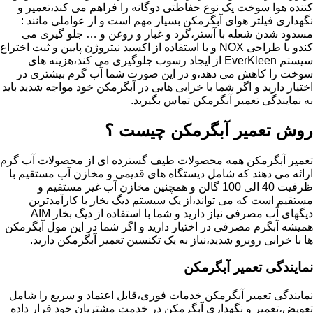
کننده هوا سوخت یک نوع حفاظتی دوگانه را فراهم می کند،تعمیر و
نگهداری فیلتر هوای آبگرمکن بسیار مهم است و از عواملی مانند :
مسدود شدن شعله با آستر،گرد و غبار و روغن و … جلو گیری می
کندو با طراحی NOX و با استفاده از اکسید نیتروژن پایین و ثبت اختراع
سیستم EverKleen از ایجاد رسوب جلوگیری می کند،هزینه های
سوخت را کاهش می دهد،و در این صورت شما آب گرم بیشتری در
اختیار دارید و اگر شما با خرابی هایی در آبگرمکن خود مواجه شدید باید
به نمایندگی تعمیر آبگرمکن تماس بگیرید.
روش تعمیر آبگرمکن چیست ؟
تعمیر آبگرمکن همه محصولات طیف گسترده ای از محصولات آب گرم
ارائه می دهند که شامل دیستگاه های قدیمی و مخازن آب مستقیم با
ظرفیت 40 الی 100 گالن و همچنین مخازن آب غیر مستقیم و
مستقیم است که می تواند،از یک سیستم دیگ بخار با کارآمدترین
دیگهای آب مصرفی نیاز دارید و شما با استفاده از دیگ بخار AIM
همیشه آبگرم مصرفی در اختیار دارید و اگر شما در این مول آبگرمکن
ها با خرابی روبرو شدید،نیاز به یک تکنسین تعمیر آبگرمکن دارید.
نمایندگی تعمیر آبگرمکن
نمایندگی تعمیر آبگرمکن خدمات فوری،قابل اعتماد و سریع را شامل
تعویض،تعمیر و نگهداری آبگرمکن در خدمت مشتریان خود قرار داده