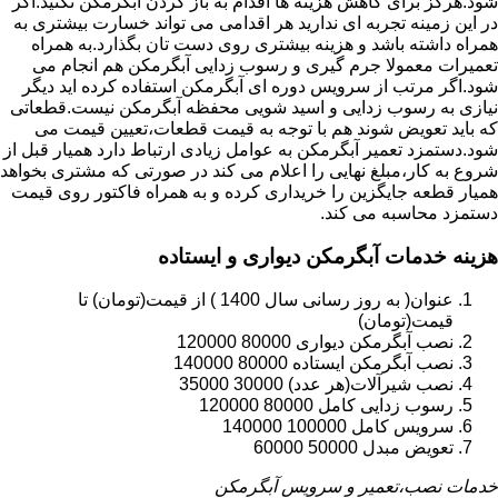
شود.هرگز برای کاهش هزینه ها اقدام به باز کردن آبگرمکن نکنید.اگر
در این زمینه تجربه ای ندارید هر اقدامی می تواند خسارت بیشتری به
همراه داشته باشد و هزینه بیشتری روی دست تان بگذارد.به همراه
تعمیرات معمولا جرم گیری و رسوب زدایی آبگرمکن هم انجام می
شود.اگر مرتب از سرویس دوره ای آبگرمکن استفاده کرده اید دیگر
نیازی به رسوب زدایی و اسید شویی محفظه آبگرمکن نیست.قطعاتی
که باید تعویض شوند هم با توجه به قیمت قطعات،تعیین قیمت می
شود.دستمزد تعمیر آبگرمکن به عوامل زیادی ارتباط دارد همیار قبل از
شروع به کار،مبلغ نهایی را اعلام می کند در صورتی که مشتری بخواهد
همیار قطعه جایگزین را خریداری کرده و به همراه فاکتور روی قیمت
دستمزد محاسبه می کند.
هزینه خدمات آبگرمکن دیواری و ایستاده
عنوان( به روز رسانی سال 1400 ) از قیمت(تومان) تا
قیمت(تومان)
نصب آبگرمکن دیواری 80000 120000
نصب آبگرمکن ایستاده 80000 140000
نصب شیرآلات(هر عدد) 30000 35000
رسوب زدایی کامل 80000 120000
سرویس کامل 100000 140000
تعویض مبدل 50000 60000
خدمات نصب،تعمیر و سرویس آبگرمکن