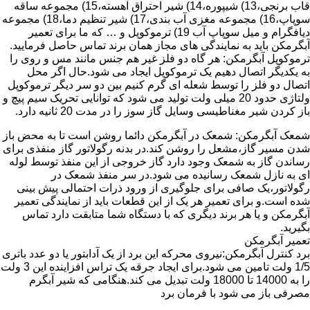
قاب برنجی،13) شیپوره،14) شیر احتراق آهسته،15) مجموعه ساقه
سوپاپ،16) مجموعه مغزی آب بندی،17) شیر تنظیم دما،18) مجموعه
دیافگرام و میل سوپاپ آب 19) ترموکوپل و … که ما برای تعمیر
آبگرمکن باید به نمایندگی های مجاز همان برند تماس حاصل فرمایید.
ترموکوپل آبگرمکن: هر گاه دو فلز غیر هم جنس مانند مس و روی را
به یکدیگر اتصال دهیم یک ترموکوپل ایجاد می شود.حال اگر محل
اتصال دو فلز را توسط شعله ای گرم کنیم بین دو سر دیگر ترموکوپل
ولتاژی حدود 20 میلی ولت تولید می شود که توانایی تحریک سیم پیچ و
باز کردن شیر مغناطیسی وسایل گاز سوز را در مدت 20 ثانیه دارد.
شمعک آبگرمکن: شمعک در آبگرمکن دائما روشن است تا به محض باز
شدن مسیر گاز،مشعل را روشن کند.در بدنه رگولاتور گاز منفذی برای
رساندن گاز به شمعک وجود دارد گاز خروجی از این منفذ توسط لوله
ای به نازل شمعک رسانیده می شود.در سر منفذ شمعک در
رگولاتور،یک صافی برای جلوگیری از ورود ذرات احتمالی پیش بینی
شده است.و برای تعمیر هر یک از این قطعات باید از نمایندگی تعمیر
آبگرمکن و یا هر برند دیگری که با دستگاه شما متابقت دارد تماس
بگیرید.
تعمیر آبگرمکن
برد کنترل آبگرمکن:نیروی محرکه این برد از یک آدابتور یا دو عدد باتری
1/5 ولت تامین می شود.برای ایجاد جرقه یک تراس افزاینده این 3 ولت
را به 14000 تا 18000 ولت تبدیل می کند.هنگامی که شیر آبگرم
مصرفی باز می شود با فرمان برد