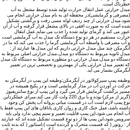
خطرناک است.
مبدل حرارتی عمل انتقال حرارت تولید شده توسط مشعل به آب
(مصرفی و گرمایشی)در محفظه ای به نام مبدل حرارتی انجام می
شود.مبدل حرارتی از چند ردیف لوله مسی رفت و برگشتی تشکیل
شده است که به صورت افقی در بالای مشعل قرار گرفته و آب از آن
عبور می کند و گرمای تولید شده را جذب می نماید.عمل انتقال
حرارت مستقیم در هر دو نوع دستگاه تک مبدل به آب گرمایشی است
و آب مصرفی با واسطه آب گرمایشی گرما را جذب می کند.که ما در
آبگرمکن چند مبل مبدل حرارتی داریم که این مبدل ها عبارتند از :
مبدل ثانویه مربوط به دستگاه دو مبدل،مبدل حرارتی اصلی مربوط به
دستگاه دو مبدل،مبدل حرارتی دو منظوره مربوط به دستگاه تک مبدل
که تعمیر مبدل حرارتی یکی از مهمترین و تخصصی ترین در تعمیر
آبگرمکن بشمار می آید.
وظیفه پمپ سیرکولاتور در آبگرمکن:وظیفه این پمپ در آبگرمکن به
حرکت در آوردن آب در مدار گرمایشی است و در پکیج همیشه در
مسیر برگشت گرمایش قرار می گیرد و این پمپ از نوع سانتریفیوژ
(گریز از مرکز) بوده و با برق 220 ولت کار می کند.مبرای عملکرداین
نوع پمپ لازم است آب در قسمت میانی پروانه آب پخش کن وجود
داشته باشد،عمل خنک کاری و روان کاری یاتاقان های این پمپ فقط با
آب انجام می شود،این پمپ قابلیت تعمیر و سیم پیچی ندارد ولی باید
سرویس شود،این پمپ ها از دو نوع قسمت تشکیل شده اند که عبارتند
از : روتور ( که قسمت متحرک و گردنده است )،استاتور ( که بدنه ثابت
پمپ است ) و لازم به ذکر است که تعمیر آبگرمکن در پمپ سیرکولاتور