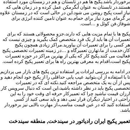
برخوردار باشد.پکیج ها هم در تابستان و هم در زمستان مورد استفاده
هستند.در تابستان به عنوان آبگرمکن عمل کرده و در زمان هایی که
نیاز است پکیج روشن می شود.این در حالی است که در زمستان علاوه
بر گرمای مورد نیاز برای حمام،به عنوان تامین کننده انرژی برای
شوفاژ،فن کوئل و …است.
پکیج ها با تمام مزیت هایی که دارند،جزو محصولاتی هستند که برای
تعمیرات آن ها باید از یک فرد متخصص کمک بگیرید و چیزی نیست که
هر کسی را برای تعمیرات آن بیاورید.مراکز زیادی همچون پکیج
کار،خدمت از ما،تهارن تعمیرگاه و …در زمینه تعمیرات تخصصی پکیج
فعالیت می کنند.پکیج کار که یکی از بهترین مراکز در حوزه تعمیرات
پکیج است،اقدام به معرفی بهترین راه ها برای تعمیر پکیج کرده است.
در ادامه به بررسی ایرادات پر استفاده ترین پکیج های بازار می پردازیم
تا با استفاده از آن،بتوانید عیب یابی حداقلی را از پکیج خود انجام دهید و
پس از آن به یک متخصص مراجعه کنید.نکته ای که در تعمیرات
تخصصی پکیج باید در نظر داشته باشید،این است که دنبال سرویس کار
ارزان قیمت نباشید چرا که تعمیرکار حرفه ای وقت خود را به این
راحتی در اختیار دیگران قرار نمی دهد و باید سعی کنید از کسی
استفاده کنید که در عین قیمت مناسب،از مهارت بالایی نیز برخوردار
باشد.
تعمیر پکیج ایران رادیاتور در سیندخت, منطقه سیندخت