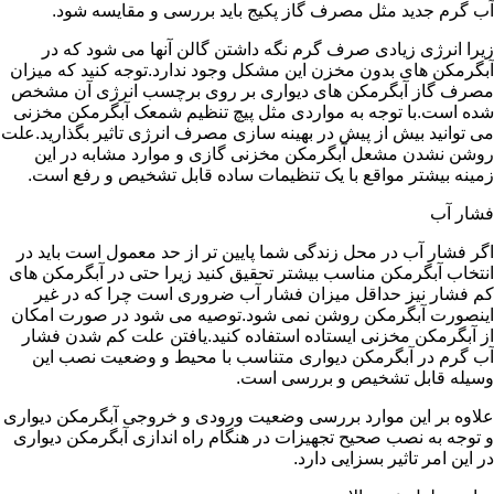
آب گرم جدید مثل مصرف گاز پکیج باید بررسی و مقایسه شود.
زیرا انرژی زیادی صرف گرم نگه داشتن گالن آنها می شود که در
آبگرمکن های بدون مخزن این مشکل وجود ندارد.توجه کنید که میزان
مصرف گاز آبگرمکن های دیواری بر روی برچسب انرژی آن مشخص
شده است.با توجه به مواردی مثل پیچ تنظیم شمعک آبگرمکن مخزنی
می توانید بیش از پیش در بهینه سازی مصرف انرژی تاثیر بگذارید.علت
روشن نشدن مشعل آبگرمکن مخزنی گازی و موارد مشابه در این
زمینه بیشتر مواقع با یک تنظیمات ساده قابل تشخیص و رفع است.
فشار آب
اگر فشار آب در محل زندگی شما پایین تر از حد معمول است باید در
انتخاب آبگرمکن مناسب بیشتر تحقیق کنید زیرا حتی در آبگرمکن های
کم فشار نیز حداقل میزان فشار آب ضروری است چرا که در غیر
اینصورت آبگرمکن روشن نمی شود.توصیه می شود در صورت امکان
از آبگرمکن مخزنی ایستاده استفاده کنید.یافتن علت کم شدن فشار
آب گرم در آبگرمکن دیواری متناسب با محیط و وضعیت نصب این
وسیله قابل تشخیص و بررسی است.
علاوه بر این موارد بررسی وضعیت ورودی و خروجی آبگرمکن دیواری
و توجه به نصب صحیح تجهیزات در هنگام راه اندازی آبگرمکن دیواری
در این امر تاثیر بسزایی دارد.