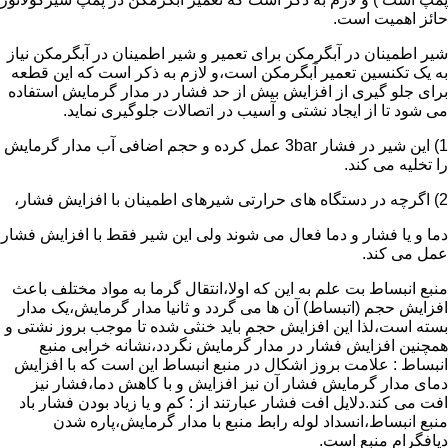
حائز اهمیت است.
شیر اطمینان در آبگرمکن برای تعمیر و شیر اطمینان در آبگرمکن نیاز
به یک تکنسین تعمیر آبگرمکن است،و لازم به ذکر است که این قطعه
برای جلو گیری از افزایش بیش از حد فشار در مدار گرمایش استفاده
می شود تا از ایجاد نشتی و آسیب در اتصالات جلوگیری نماید.
1) این شیر در فشار 3bar عمل کرده و حجم اضافی آب مدار گرمایش
را تخلیه می کند.
2) اگرچه در دستگاه های حرارتی شیرهای اطمینان با افزایش فشار،
دما و یا فشار و دما فعال می شوند ولی این شیر فقط با افزایش فشار
عمل می کند.
منبع انبساط بت علم به این که اولا،انتقال گرما به مواد مختلف باعث
افزایش حجم (اتبساط) آن ها می گردد و ثانیا مدار گرمایش،یک مدار
بسته است،لذا این افزایش حجم باید خنثی شده تا موجب بروز نشتی و
همچنین افزایش فشار در مدار گرمایش نگردد،نشانه خرابی منبع
انبساط : علامت بروز اشکال در منبع انبساط این است که با افزایش
دمای مدار گرمایش فشار آن نیز افزایش و با کاهش دما،فشار نیز
افت می کند.دلایل افت فشار عبارتند از : کم و یا زیاد بودن فشار باد
منبع انبساط،انسداد لوله رابط منبع با مدار گرمایش،پاره شدن
دیافگرام منبع است.