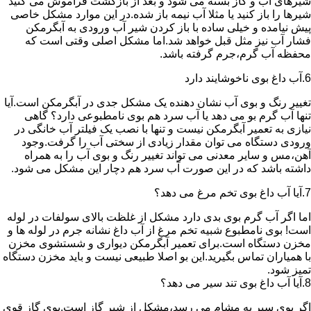
شیرهای آب و گاز بسته می شود و بعد از بازگشت فراموش می کنید
شیرها را باز کنید یا مثلا آب نیمه باز شده.در این موارد مشکل خاصی
پیش نیامده و خیلی ساده با باز کردن شیر آب ورودی به آبگرمکن
فشار آب نیز مثل قبل خواهد شد.اما مشکل اصلی وقتی است که
محفظه آب گرم،جرم گرفته باشد.
6.آب داغ بوی ناخوشایند دارد
تغییر رنگ و بوی آب نشان دهنده یک مشکل جدی در آبگرمکن است.آیا
تنها آب گرم بو می دهد یا آب سرد هم بوی نامطبوعی دارد؟ گاهی
نیازی به تعمیر آبگرمکن نیست و تنها با نصب یک فیلتر آب خانگی در
ورودی دستگاه می توان مقدار زیادی از سختی آب را گرفت.وجود
آهن،مس و سایر معدنی می تواند تغییر رنگ و بوی آب را به همراه
داشته باشد که در این صورت آب سرد هم دچار این مشکل می شود.
7.آیا آب داغ بوی تخم مرغ می دهد؟
اما اگر آب گرم بوی بدی دارد مشکل از غلظت بالای سولفات در لوله
است! بوی نامطبوع شبیه تخم مرغ از آب داغ نشانه جرم در لوله ها و
مخزن دستگاه است.برای تعمیر آبگرمکن دیواری و شستشوی مخزن
با همیاران تماس بگیرید.این بو اصلا طبیعی نیست و باید مخزن دستگاه
تمیز شود.
8.آیا آب داغ بوی تند سیر می دهد؟
اگر بوی سیر به مشام می رسد،مشکل از شیر گاز است.بوی گاز قوی