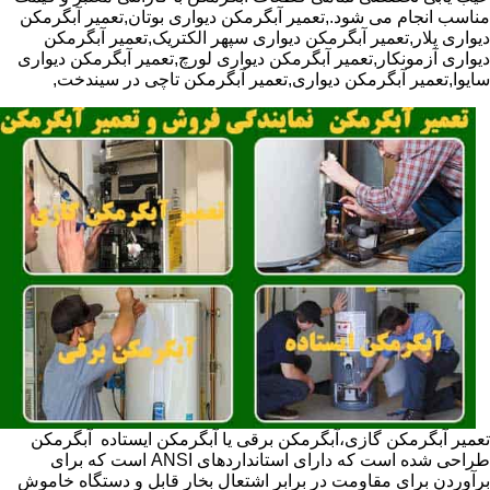
مناسب انجام می شود.,تعمیر آبگرمکن دیواری بوتان,تعمیر آبگرمکن
دیواری پلار,تعمیر آبگرمکن دیواری سپهر الکتریک,تعمیر آبگرمکن
دیواری آزمونکار,تعمیر آبگرمکن دیواری لورچ,تعمیر آبگرمکن دیواری
سایوا,تعمیر آبگرمکن دیواری,تعمیر آبگرمکن تاچی در سیندخت,
تعمیر آبگرمکن گازی،آبگرمکن برقی یا آبگرمکن ایستاده ​ آبگرمکن
طراحی شده است که دارای استانداردهای ANSI است که برای
برآوردن برای مقاومت در برابر اشتعال بخار قابل و دستگاه خاموش