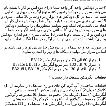
۴-سایز دودکش واحد:اگر واحد شما دارای دودکش تو کار تا پشت بام
می باشد سایز این دودکش تعیین کننده نوع آبگرمکن دیواری انتخابی
شما می باشد.در کل دودکش های توکار در دو سایز 10 سانتی متری و
15 سانتی متری می باشد به عبارت دیگر قطر دودکش داخل کار این
ابعاد می باشد.برای اینکه بهتر بتوانیم منظورمان را برسانیم دودکش
های سایز دودکش بخاری 10 سانتی متری می باشد.اگر واحد شما
دودکش تو کار تا پشت بام با سایز 10 سانتی متری ( هم اندازه دودکش
بخاری) داشته باشد تنها می توانید از آبگرمکن BX114 استفاده نمایید.
در صورتی که واحد شما دارای دودکش 15 سانتی تو کار می باشد بر
اساس متراژ می توانید دستگاه های زیر را انتخاب نمایید:
متراژ 60 الی 70 متر مربع آبگرمکن B3112
متراژ 70 الی 130 متر مربع آبگرمکن B3115 یا B3215i
متراژ بالاتر از 130 متر مربع آبگرمکن B3118 یا B3218i
قطعات آبگرمکن شمعک دار چیست ؟
قطعات ساختمان آب گرم کن های دیواری شمعک دار عبارتند از : 1)
کلاهک تعدیل،2) کلاهک تعدیل جریان دودکش،3) صفحه پشتی
آبگرمکن،4) مبدل گرمایی،5) مجموعه مشعل،6) مجموعه رگولاتور
گاز،7) مجموعه رگولاتور آب،8) رویه آبگرمکن،9) صفحه پشتی
آبگرمکن،10) رگولاتور آب در آبگرمکن های شمعک دار،11) بدنه،12)