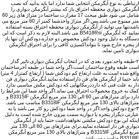
ارتباطی به نوع آبگرمکن انتخابی شما ندارد اما باید بدانید که نصب
آبگرمکن دیواری محفظه احتراق باز که بیشتر آبگرمکن دیواری را
شامل می شود طبق مبحث 17 مقرارت ساختما در متراژ های زیر 60
متر ممنوع می باشد.پس اگر متراژ واحدشما کمتر از 60 متر مربع می
باشدتنها می توانید از آبگرمکن دیواری محفظه احتراق بسته استفاده
نمایید که آبگرمکن B5418Rsi می باشد.البته لازم به ذکر است که این
دستگاه به دلیل وجود دودکش مخصوص دو جداره،دودکش آن تنها باد
از پنجره خارج شود تا بتوانداکسیژن کافی را برای احتراق آبگرمکن
دیواری تامین نماید.
۲-طبقه واحد:مورد بعدی که در انتخاب آبگرمکن دیواری تاثیر گذار
است طبقه وقوع ساختمان است،اگر واحد شما در طبقه آخرساختمان
واقع شده است به علت ارتفاع کم دودکش شما ( ارتفاع کمتراز 4 متر)
باید حتما از آبگرمکن های فن داراستفاده نمایید.آبگرمکن دیواری فن
دار به علت فنی که دارددرمکانهایی که دودکش مکش مناسبی ندارد
کمک به خروج محصولات احتراق می نماید.اگر واحد شما این شرایط را
دارد برای متراژهای بین 60 الی 130 متر مربع آبگرمکن B3315IF و
متراژهای بالای 130 متر مربع آبگرمکن B3318IF مناسب می باشد.
۳-نوع دودکش واحد:اگر در واحد شما دودکش رو کار می باشد یا به
عبارتی دیگراز پنجره یا دیواربه سمت بیرون خارج شده است به دلیل
اینکه این نوع دودکش مکشی نخواهدداشت حتما باید از آبگرمکن
دیواری فن دار استفاده نمایید.برای متراژهای بین 60 الی 130 متر
مربع آبگرمکن B3315IF و متراژهای بالای 130 متر مربع آبگرمکن
B3318IF مناسب می باشد.