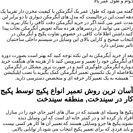
دوام و طول عمر بالا
گفته می شود که طول عمر یک آبگرمکن با کیفیت مخزن دار تقریبا یک
دهه است.این درحالیست که مدل های آبگرمکن دیواری تا دو برابر این
مدت عمر می کنند.اگر در خرید آبگرمکن دقت کافی را بکار ببرید به
راحتی می توانید از دردسرهای هر ده ساله تعویض آبگرمکن نجات پیدا
کنید.داشتن اطلاعات کافی در خصوص تفاوت پکیج و آبگرمکن در
انتخاب صحیح و کارایی بالای این وسایل در سیستم داخلی ساختمان
تاثیر بسزایی دارد.
بعد از خرید آبگرمکن به این نکته توجه کنید که بهتر است بصورت دوره
ای آبگرمکن خود را تعمیر و سرویس کنید تا از هزینه های هنگفت خرید
دوباره آبگرمکن جلوگیری کنید و در صورت بروز مشکل در آبگرمکن
بلافاصله از یک تکنسین تعمیر آبگرمکن کمک بگیرید.با نصب اپلیکیشن
"" همیشه به یک تعمیرکار حرفه ای و متخصص دسترسی دارید.
آسان ترین روش تعمیر انواع پکیج توسط پکیج
کار در سیندخت, منطقه سیندخت
پکیج ها وسیله ای هستند که در سال های اخیر جای خود را در منازل
افراد باز کرده اند و در کمتر خانه ای است که این وسایل دیده
نشوند.پکیج ها جزو وسایلی هستند که تعمیر آن ها کار هر کسی نیست
و باید فردی که برای تعمیر پکیج انتخاب می شود،از توانایی بالایی