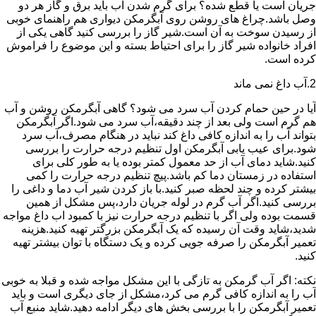
جریان است یا قطع شده؟ برای گرم شدن آب باید برق و گاز هر دو
وصل باشد.چراغ های روشن روی آبگرمکن دیواری هم راهنمای خوبی
از رسیدن سوخت به آن است.شیر گاز را بررسی کنید گاهی یکی از
افراد خانواده شیر گاز را برای احتیاط بسته و این موضوع را فراموش
کرده است.
2.آب داغ نمی ماند
آیا در حین حمام کردن آب سرد می شود؟ گاهی آبگرمکن روشن و آب
هم گرم است ولی بعد از چند دقیقه،آب سرد می شود.اگر آبگرمکن
بتواند آب را به اندازه کافی داغ کند نباید در هنگام مصرف،آب سرد
شود.برای عیب یابی آبگرمکن اول تنظیم درجه حرارت را بررسی
کنید.شاید دمای آب از حد معمول کمتر بوده یا به طور کلی برای
استفاده در زمستان دما کم باشد.پیچ تنظیم درجه حرارت را کمی
بیشتر کرده و چند لحظه صبر کنید.با باز کردن شیر آب دما و داغی را
بررسی کنید.اگر آب گرم در لوله جریان دارد،پس مشکل از همین
قسمت بوده ولی اگر با تنظیم درجه حرارت نیز با کمبود اب داغ مواجه
شدید،شاید وقت آن رسیده که یک آبگرمکن بزرگتر تهیه کنید.هزینه
تعمیر آبگرمکن را صرفه جویی کرده و یک دستگاه با توان بیشتر تهیه
کنید.
نکته: اگر آب گرمکن به تازگی با این مشکل مواجه شده و قبلا به خوبی
آب را به اندازه کافی گرم می کرد،مشکل از جای دیگری است و باید
تعمیر آبگرمکن را با بررسی بخش های دیگر ادامه دهید.شاید منبع آب