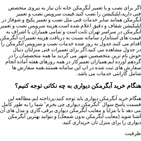
اگر برای نصب و یا تعمیر آبگرمکن خانه تان نیاز به نیروی متخصص
فنی دارید،اپلیکیشن را نصب کنید.قیمت سرویس نصب و تعمیر
آبگرمکن همانند سایر خدمات فنی مثل نصب و تعمیر پکیج و شوفاژ در
اپلیکیشن شفاف و دقیق اعلام شده است.هزینه سرویس نصب و تعمیر
آبگرمکن در سراسر تهران ثابت است و تمامی همیاران با اشراف به
قیمت های استاندارد سامانه نسبت به دریافت هزینه تعمیرات آبگرمکن
اقدام می کنند.جدول به روز شده خدمات نصب و سرویس آبگرمکن را
در جدول مشاهده می کنید.اگر برای تعمیرات فنی منزلتان دنبال
خوش نام ترین متخصصین شهر می گردید ما همه متخصصان را در
گردهم آورده ایم.همیاران تعمیرکار در همه روزهای هفته آماده انجام
سفارش های ثبت شده در اپ این سامانه هستند.همه سفارش ها
شامل گارانتی خدمات می باشد.
هنگام خرید آبگرمکن دیواری به چه نکاتی توجه کنیم؟
هنگام خرید آبگرمکن دیواری باید توجه کنید،پرداخته ایم.مطالعه این
قسمت پاسخ سوال "آبگرمکن دیواری چی بخرم" شما را به طور کامل
می دهد تا با مزایا و معایب آبگرمکن دیواری برقی،گازی و مدل های آن
آشنا شوید (معایب ابگرمکن بدون شمعک) و بتوانید بهترین آبگرمکن
دیواری را برای منزل تان خریداری کنید.
ظرفیت