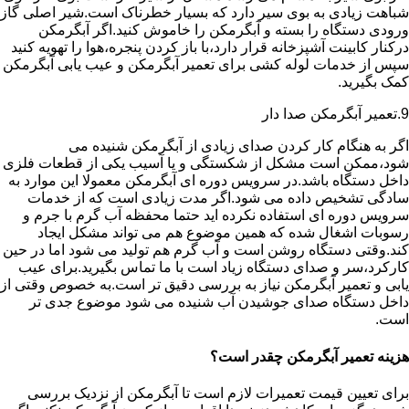
شباهت زیادی به بوی سیر دارد که بسیار خطرناک است.شیر اصلی گاز
ورودی دستگاه را بسته و آبگرمکن را خاموش کنید.اگر آبگرمکن
درکنار کابینت آشپزخانه قرار دارد،با باز کردن پنجره،هوا را تهویه کنید
سپس از خدمات لوله کشی برای تعمیر آبگرمکن و عیب یابی آبگرمکن
کمک بگیرید.
9.تعمیر آبگرمکن صدا دار
اگر به هنگام کار کردن صدای زیادی از آبگرمکن شنیده می
شود،ممکن است مشکل از شکستگی و یا آسیب یکی از قطعات فلزی
داخل دستگاه باشد.در سرویس دوره ای آبگرمکن معمولا این موارد به
سادگی تشخیص داده می شود.اگر مدت زیادی است که از خدمات
سرویس دوره ای استفاده نکرده اید حتما محفظه آب گرم با جرم و
رسوبات اشغال شده که همین موضوع هم می تواند مشکل ایجاد
کند.وقتی دستگاه روشن است و آب گرم هم تولید می شود اما در حین
کارکرد،سر و صدای دستگاه زیاد است با ما تماس بگیرید.برای عیب
یابی و تعمیر آبگرمکن نیاز به بررسی دقیق تر است.به خصوص وقتی از
داخل دستگاه صدای جوشیدن آب شنیده می شود موضوع جدی تر
است.
هزینه تعمیر آبگرمکن چقدر است؟
برای تعیین قیمت تعمیرات لازم است تا آبگرمکن از نزدیک بررسی