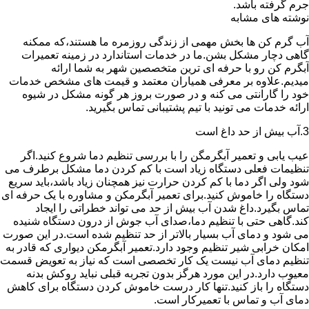
جرم گرفته باشد.
نوشته های مشابه
آب گرم کن ها بخش مهمی از زندگی روزمره ما هستند،که ممکنه
گاهی دچار مشکل بشن.ما در خدمات استاندارد در زمینه تعمیرات
آبگرم کن رو با حرفه ای ترین متخصصین شهر به شما ارائه
میدیم.علاوه بر معرفی همیاران معتمد و قیمت های مشخص خدمات
خود را گارانتی می کنه و در صورت بروز هر گونه مشکل در شیوه
ارائه خدمات می تونید با تیم پشتیبانی تماس بگیرید.
3.آب بیش از حد داغ است
عیب یابی و تعمیر آبگرمگن را با بررسی تنظیم دما شروع کنید.اگر
تنظیمات فعلی دستگاه زیاد است با کم کردن دما مشکل برطرف می
شود ولی اگر دما با کم کردن حرارت نیز همچنان زیاد باشد،باید سریع
دستگاه را خاموش کنید.برای تعمیر آبگرمکن و مشاوره با یک حرفه ای
تماس بگیرد.داغ شدن آب بیش از حد می تواند خطراتی را ایجاد
کند.گاهی حتی با تنظیم دما،صدای آب جوش از درون دستگاه شنیده
می شود و دمای آب بسیار بالاتر از حد تنظیم شده است.در این صورت
امکان خرابی شیر تنظیم وجود دارد.تعمیر آبگرمکن دیواری که قادر به
تنظیم دمای آب نیست یک کار تخصصی است که نیاز به تعویض قسمت
معیوب دارد.در این مورد هرگز بدون تجربه قبلی نباید روکش بدنه
دستگاه را باز کنید.تنها کار درست خاموش کردن دستگاه برای کاهش
دمای آب و تماس با تعمیرکار است.