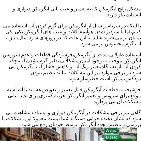
مشکل رایج آبگرمکن که به تعمیر و عیب یابی آبگرمکن دیواری و
ایستاده نیاز دارند
با اینکه در سرتاسر سال از آبگرمکن برای گرم کردن آب استفاده می
کنیم،اما با سردتر شدن هوا،مشکلات و عیب های آبگرمکن یکی یکی
نمایان تر می شوند.شاید به این علت که در روزهای سرد سال،نیاز به
آب گرم محسوس تر می شود.
استفاده طولانی مدت از آبگرمکن،فرسودگی قطعات و عدم سرویس
آبگرمکن موجب به وجود آمدن مشکلاتی نظیر گرم نشدن آب،چکه
کردن آب از دستگاه،تغییر رنگ آب و کاهش فشار آب آبگرمکن می
شود.در برخی موارد نیز این مشکلات مانند تنظیم نبودن
دودکش،ممکن است خطرساز شوند.
خوشبختانه قطعات آبگرمکن قابل تعمیر و تعویض هستند.با اقدام به
موقع برای سرویس و تعمیر آبگرمکن هزینه کمتری برای عیب یابی
مشکلات آن می پردازید.
گاهی نیز برخی مشکلات در آبگرمکن دیواری و ایستاده مشاهده می
شود که نشان دهنده خرابی دستگاه شما نیست.معمولا این مشکلات با
بررسی و تنظیم مجدد آبگرمکن توسط خودتان رفع می شود.