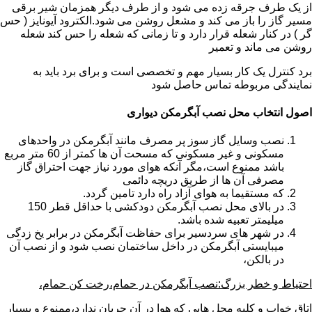
از یک طرف جرقه زده می شود و از طرف دیگر همزمان شیر برقی
مسیر گاز را باز می کند و مشعل روشن می شود.الکترود آیونایز ( حس
گر ) در کنار شعله قرار دارد و تا زمانی که شعله را حس کند شعله
روشن می ماند و تعمیر
برد کنترل یک کار بسیار مهم و تخصصی است و برای برد باید به
نمایندگی مربوطه تماس حاصل شود
اصول انتخاب محل نصب آبگرمکن دیواری
نصب وسایل گاز سوز پر مصرف مانند آبگرمکن در واحدهای
مسکونی و غیر مسکونی که مسحت آن ها کمتر از 60 متر مربع
باشد ممنوع است،مگر آنکه هوای مورد نیاز جهت احتراق گاز
مصرفی آن ها از طریق دریچه دائمی
که مستقیما به هوای آزاد راه دارد تامین گردد.
در بالای محل نصب آبگرمکن دودکشی با حداقل قطر 150
میلیمتر تعبیه شده باشد.
در شهر های سردسیر برای حفاظت آبگرمکن در برابر یخ زدگی
میبایستی آبگرمکن در داخل ساختمان نصب شود و از نصب آن
در بالکن،
احتیاط و خطر بزرگ:نصب آبگرمکن در حمام،رخت کن حمام،
اتاق خواب و کلیه محل هایی که هوا در آن جریان ندارد،ممنوع و بسیار