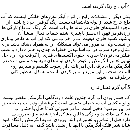
4.آب داغ رنگ گرفته است
یکی دیگر از مشکلات رایج در انواع آبگرمکن های خانگی اینست که آب
داغ خارج شده از لوله ها،شفاف نیست.رنگ گرفتن آب داغ ناشی از
وجود اکسیدهای فلزی در لوله ها و آب است.اگر رنگ آب داغ تازگی ها
زرد،قرمز،قهوه ای،سبز یا شیری شده حتما به دنبال منشا آن
باشید.اکسید فلزی کیفیت آب را خراب می کند.این آب به ظاهر بیماری
زا نیست ولی به مرور می تواند مشکلاتی را به همراه دشاته باشد.برای
مثال وجود سرب در آب آشامیدنی خطرات جدی به همراه دارد.با نصب
فیلتر می توان تا حدودی جلوی اکسیدهای فلزی را گرفت ولی راه حل
نهایی تعمیر آبگرمکن و عوض کردن لوله های فرسوده مسی است.در
آبگرمکن های برقی این امر ناشی از رسوب کلسیم و منیزیم روی
المنت است.در این مورد با تمیز کردن المنت،مشکل به طور کلی
برطرف می شود.
5.آب گرم فشار ندارد
کم فشار بودن آب گرم چندین علت دارد.گاهی آبگرمکن مقصر نیست
و لوله کشی آب ساختمان ضعیف است.کم فشار بودن آب منطقه نیز
در این موضوع دخیل است.اما در صورتی که تا حال با فشار آب
مشکلی نداشتید و تازگی ها این مشکل ایجاد شده،نیاز به بررسی
دارد.قبل از تماس با تعمیرکار ابتدا ورودی آب به آبگرمکن را نگاه کنید
شاید شیر فلکه آبگرمکن تا انتها باز نشده باشد.گاهی به دلیل مسافرت