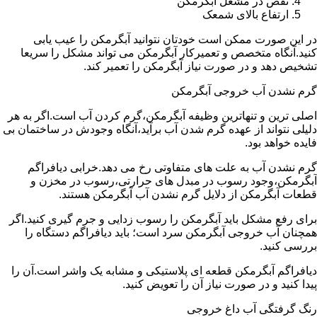
نقص در مشعل آبگرمکن
ارتفاع بالای شمعک
در این صورت ممکن است خودتان نتوانید آبگرمکن را عیب یابی
کنید.آنگاه متخصص و تعمیرکار آبگرمکن می تواند مشکل را سریعا
تشخیص دهد و در صورت نیاز آبگرمکن را تعمیر کند.
گرم نشدن آب خروجی آبگرمکن
اصلی ترین و تنهاترین وظیفه آبگرمکن،گرم کردن آب است.اگر به هر
دلیلی نتواند از عهده گرم شدن آب برآید،آنگاه وجودش در ساختمان بی
فایده خواهد بود.
گرم نشدن آب به علت های متفاوتی رخ می دهد.خرابی دیافراگم
آبگرمکن،وجود رسوب در مبدل های حرارتی،رسوب در مخزن و
قطعات آبگرمکن از دلایل گرم نشدن آب آبگرمکن هستند.
برای رفع مشکل باید آبگرمکن را رسوب زدایی و جرم گیری کنید.اگر
همچنان آب خروجی آبگرمکن سرد است؛ باید دیافراگم دستگاه را
بررسی کنید.
دیافراگم آبگرمکن قطعه ای پلاستیکی و مشابه یک واشر است.آن را
پیدا کنید و در صورت نیاز آن را تعویض کنید.
رنگ گرفتگی آب داغ خروجی