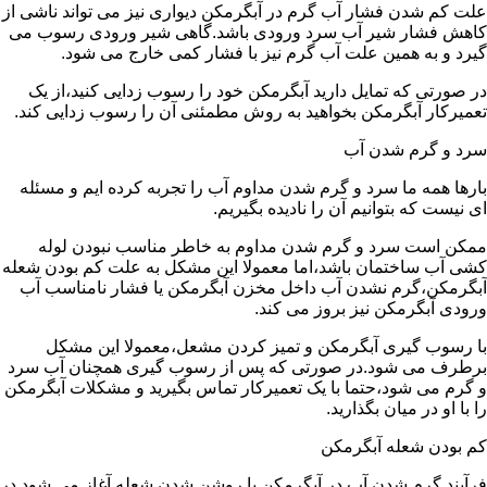
علت کم شدن فشار آب گرم در آبگرمکن دیواری نیز می تواند ناشی از
کاهش فشار شیر آب سرد ورودی باشد.گاهی شیر ورودی رسوب می
گیرد و به همین علت آب گرم نیز با فشار کمی خارج می شود.
در صورتی که تمایل دارید آبگرمکن خود را رسوب زدایی کنید،از یک
تعمیرکار آبگرمکن بخواهید به روش مطمئنی آن را رسوب زدایی کند.
سرد و گرم شدن آب
بارها همه ما سرد و گرم شدن مداوم آب را تجربه کرده ایم و مسئله
ای نیست که بتوانیم آن را نادیده بگیریم.
ممکن است سرد و گرم شدن مداوم به خاطر مناسب نبودن لوله
کشی آب ساختمان باشد،اما معمولا این مشکل به علت کم بودن شعله
آبگرمکن،گرم نشدن آب داخل مخزن آبگرمکن یا فشار نامناسب آب
ورودی آبگرمکن نیز بروز می کند.
با رسوب گیری آبگرمکن و تمیز کردن مشعل،معمولا این مشکل
برطرف می شود.در صورتی که پس از رسوب گیری همچنان آب سرد
و گرم می شود،حتما با یک تعمیرکار تماس بگیرید و مشکلات آبگرمکن
را با او در میان بگذارید.
کم بودن شعله آبگرمکن
فرآیند گرم شدن آب در آبگرمکن با روشن شدن شعله آغاز می شود.در