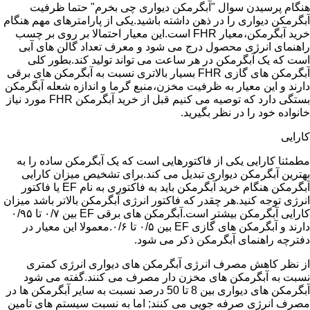
هنگام پرسیدن سوال "آبگرمکن دیواری چی بخرم" حتما ظرفیت
آبگرمکن دیواری را در ذهن داشته باشید.یکی از پارامترهای مهم هنگام
خرید آبگرمکن،معیار FHR است.این معیار احتمالا بر روی بر چسب
راهنمای انرژی محصول درج می شود و معرف تعداد گالن های آبی
است که یک آبگرمکن در هر ساعت می تواند تولید کند.بطور کلی
آبگرمکن های گازی FHR بسیار بالاتری نسبت به آبگرمکن های برقی
دارند و این معیار به ظرفیت مخزن،منبع گرما و اندازه شعله آبگرمکن
بستگی دارد که توصیه می کنیم قبل از خرید آبگرمکن FHR مورد نیاز
خانواده خود را در نظر بگیرید.
کارایی
مطمئنا کارایی یکی از فاکتورهایی است که یک آبگرمکن ساده را به
بهترین آبگرمکن دیواری تبدیل می کند.برای تشخیص میزان کارایی
آبگرمکن هنگام خرید آبگرمکن باید به فاکتوری به نام EF یا فاکتور
انرژی توجه کنید.هر چقدر که فاکتور انرژی آبگرمکن بالاتر باشد میزان
کارایی آبگرمکن بیشتر است.آبگرمکن های برقی EF بین ۰/۷ تا ۰/۹۵
دارند و آبگرمکن های گازی EF بین ۰/۵ تا ۰/۶.معمولا این معیار در
دفترچه راهنمای آبگرمکن ذکر می شود.
از نظر کاهش مصرف انرژی آبگرمکن های دیواری انرژی کمتری
نسبت به آبگرمکن های مخزن دار مصرف می کنند.گفته می شود
آبگرمکن های دیواری بین 8 تا 50 درصد نسبت به سایر آبگرمکن ها در
مصرف انرژی صرفه جویی می کنند; اما به نسبت سیستم های تامین