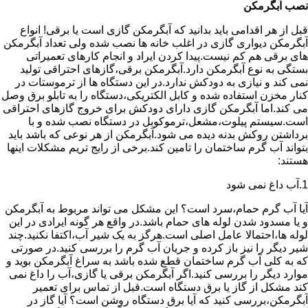
نصب آبگرمکن
قبل از هر اقدامی باید بدانید که آبگرمکن گازی است یا برقی! انواع
آبگرمکن دیواری گازی در اغلب خانه ها نصب شده ولی تعداد آبگرمکن
های برقی هم کم نیست.پیدا کردن ایراد و انجام کارهای تعمیراتی
بستگی به نوع آبگرمکن دارد.آبگرمکن برقی،گازهای احتراقی تولید
نمی کند و نیازی به دودکش ندارد.در این دستگاه ها از ترموستات در
کنار مخزن استفاده شده و کابل الکتریکی،دستگاه را به تابلو برق وصل
می کند.اما آبگرمکن گازی دارای دودکش برای خروج گازهای احتراقی
است.سیستم پیلوت،مشعل،ترموکوبل در دستگاه نصب شده و با
برداشتن روکش بدنه دیده می شود.آبگرمکن از هر نوعی که باشد باید
بتواند آب گرم ساختمان را تامین کند.برخی از رایج تریم مشکلات اینها
هستند:
1.آب داغ نمی شود
آیا آب گرم حمام،سرد است؟ این مشکل می تواند مربوط به آبگرمکن
و یا مسدود شدن لوله های حمام باشد.در واقع هر گونه ایرادی در این
لوله ها،احتمالا عامل اصلی است.هرگز به یک شیر آب،اکتفا نکنید.چند
شیر دیگر را نیز باز کرده و جریان آب گرم را بررسی کنید.در صورتی
که به کلی آب گرم ساختمان قطع شده باشد به سراغ آبگرمکن بوید و
موارد دیگر را بررسی کنید.اگر آبگرمکن برقی یا گازی،آب را داغ نمی
کند مشکل از گاز یا برق دستگاه است.قبل از تماس برای تعمیر
آبگرمکن،بررسی کنید که آیا برق دستگاه روشن است؟ آیا گاز در