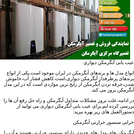
عیب یابی آبگرمکن دیواری
انواع مدل ها و برندهای آبگرمکن در ایران موجود است.یکی از انواع
برندهای پرطرفدار آبگرمکن دیواری،است.کاهش فشار آب،خاموش
شدن،جرقه نزدن آبگرمکن از رایج ترین مواردی است که در این مدل
آبگرمکن بروز می کند.
در ادامه،علت بروز مشکلات متداول آبگرمکن و راه حل رفع آن ها را
بررسی کرده ایم.برای عیب یابی آبگرمکن دیواری می توانید از
دستورالعمل های زیر بهره ببرید:
خرابی سنسور حرارتی آبگرمکن
آبگرمکن های مدل های جدیدتر دارای سنسور حرارتی هستند و آب را