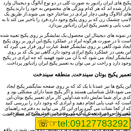
پکیج های ایران رادیور به صورت کلی در دو نوع آنالوگ و دیجیتال وارد
بازار شده اند که هر کدام ویژگی های مخصوص به خود را دارند.پکیج
های آنالاوگ وقتی دچار ایرادی در ساختار خود می شوند،از طریق یک
لامپ چشمک زن که بر روی پکیج وجود دارد،فرد را باخبر می کند تا به
عیب یابی و تعمیر پکیج ایران رادیاتور بپردازد.
در نمونه های دیجیتال این محصول،یک نمایشگر بر روی پکیج تعبیه شده
است تا در صورت هرگونه ایراد در عملکرد پکیج،این ارور بر روی پکیج
ایجاد شود.گاهی بر روی نمایشگر فقط عبارت ارور قرار می گیرد که
این یعنی در عملکرد پکیج ایرادی وجود دارد.گاهی نیز یک کد بر روی
نمایشگر ایجاد می شود که با آن می شود فهمید که چه ایرادی در پکیج
وجود دارد و راحت تر می توان به تعمیر پکیج ایران رادیاتور پرداخت.
تعمیر پکیج بوتان سیندخت, منطقه سیندخت
این پکیج ها نیز عمدتا با یک کد که بر روی صفحه نمایگشر پکیج ایجاد
می شود،قابل شناسایی هستند و اگر پکیج شما دارای مشکلی بود و
کدی برای شما نمایش داده شد،اولین کار برای تعمیر پکیج بوتان،این
است که عیب یابی انجام دهید و ایرادی که وجود دارد را بررسی کنید
که از کجا نشات می گیرد.برای این کار می توانید به دفترچه راهنمای
تلفن تماس فوری
تعمیر آبگرمکن سیندخت,تعمیر پکیج در سیندخت
محصول خود مراجعه کنید که معمولا تمامی ایرادهایی که ممکن است
برای پکیج پیش بیاید در آن قرار گرفته است.
☞☏
tel:09127783292
گاهی نیز هنگام خرابی پکیج،هیچ اروری نمایش داده نمی شود.در واقع