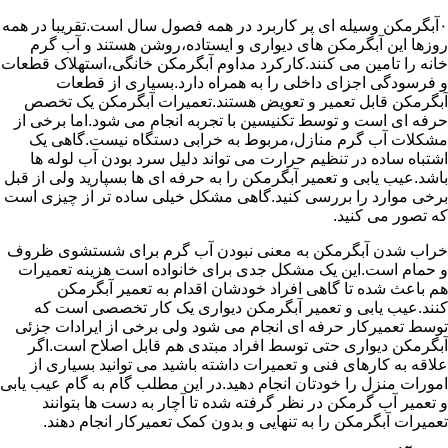
۰آبگرمکن وسیله ای پر کاربرد در همه فصول سال است.تقریبا در همه
روزها این آبگرمکن های دیواری و ایستاده،روشن هستند و آب گرم
خانه را تامین می کنند.کارکرد مداوم آبگرمکن خانگی،استهلاک قطعات
و فرسودگی اجزای داخلی را به همراه دارد.بسیاری از قطعات
آبگرمکن قابل تعمیر و تعویض هستند.تعمیرات آبگرمکن یک تخصص
حرفه ای است و توسط تکنیسین با تجربه انجام می شود.اما برخی از
مشکلات آب گرم منازل،مربوط به خرابی دستگاه نیست.گاهی یک
اشتباه ساده در تنظیم حرارت می تواند دلیل سرد بودن آب لوله ها
باشد.عیب یابی و تعمیر آبگرمکن را به حرفه ای ها بسپارید ولی از قبل
برخی موارد را بررسی کنید.گاهی مشکل خیلی ساده تر از چیزی است
که تصور می کنید.
خراب شدن آبگرمکن به معنی نبودن آب گرم برای شستشوی ظروف
و حمام است.این یک مشکل جدی برای خانواده است هزینه تعمیرات
هم باعث شده تا گاهی افراد خودشان اقدام به تعمیر آبگرمکن
کنند.عیب یابی و تعمیر آبگرمکن دیواری یک کار تخصصی است که
توسط تعمیرکار حرفه ای انجام می شود ولی برخی از ایرادات جزئی
آبگرمکن دیواری حتی توسط افراد مبتدی هم قابل اصلاح است.اگر
علاقه به کارهای فنی و تعمیرات داشته باشید می توانید بسیاری از
امورات منزل را خودتان انجام دهید.در این مطلب گام به گام عیب یابی
و تعمیر آب گرمکن در نظر گرفته شده تا آچار به دست ها بتوانند
تعمیرات آبگرمکن را به تنهایی و بدون کمک تعمیرکار انجام دهند.