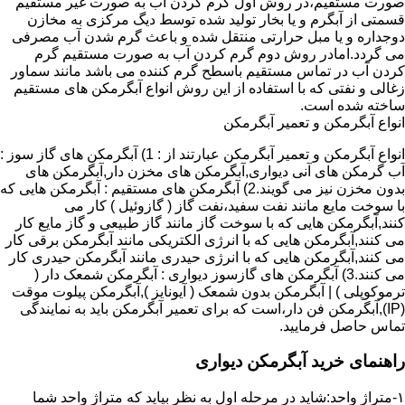
صورت مستقیم،در روش اول گرم کردن آب به صورت غیر مستقیم
قسمتی از آبگرم و یا بخار تولید شده توسط دیگ مرکزی به مخازن
دوجداره و یا مبل حرارتی منتقل شده و باعث گرم شدن آب مصرفی
می گردد.امادر روش دوم گرم کردن آب به صورت مستقیم گرم
کردن آب در تماس مستقیم باسطح گرم کننده می باشد مانند سماور
زغالی و نفتی که با استفاده از این روش انواع آبگرمکن های مستقیم
ساخته شده است.
انواع آبگرمکن و تعمیر آبگرمکن
انواع آبگرمکن و تعمیر آبگرمکن عبارتند از : 1) آبگرمکن های گاز سوز :
آب گرمکن های آنی دیواری,آبگرمکن های مخزن دار,آبگرمکن های
بدون مخزن نیز می گویند.2) آبگرمکن های مستقیم : آبگرمکن هایی که
با سوخت مایع مانند نفت سفید،نفت گاز ( گازوئیل ) کار می
کنند,آبگرمکن هایی که با سوخت گاز مانند گاز طبیعی و گاز مایع کار
می کنند,آبگرمکن هایی که با انرژی الکتریکی مانند آبگرمکن برقی کار
می کنند,آبگرمکن هایی که با انرژی حیدری مانند آبگرمکن حیدری کار
می کنند.3) آبگرمکن های گازسوز دیواری : آبگرمکن شمعک دار (
ترموکوپلی ) | آبگرمکن بدون شمعک ( آیونایز ),آبگرمکن پیلوت موقت
(IP),آبگرمکن فن دار،است که برای تعمیر آبگرمکن باید به نمایندگی
تماس حاصل فرمایید.
راهنمای خرید آبگرمکن دیواری
۱-متراژ واحد:شاید در مرحله اول به نظر بیاید که متراژ واحد شما