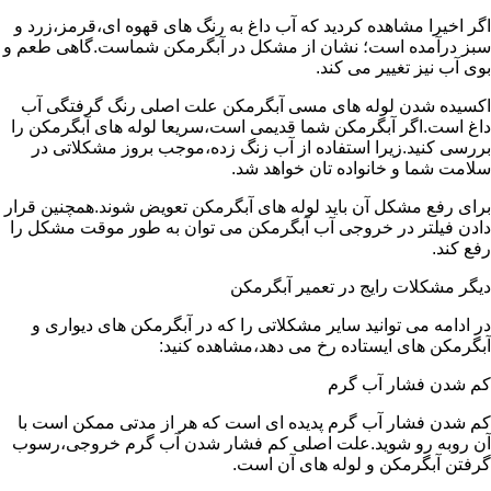
اگر اخیرا مشاهده کردید که آب داغ به رنگ های قهوه ای،قرمز،زرد و
سبز درآمده است؛ نشان از مشکل در آبگرمکن شماست.گاهی طعم و
بوی آب نیز تغییر می کند.
اکسیده شدن لوله های مسی آبگرمکن علت اصلی رنگ گرفتگی آب
داغ است.اگر آبگرمکن شما قدیمی است،سریعا لوله های آبگرمکن را
بررسی کنید.زیرا استفاده از آب زنگ زده،موجب بروز مشکلاتی در
سلامت شما و خانواده تان خواهد شد.
برای رفع مشکل آن باید لوله های آبگرمکن تعویض شوند.همچنین قرار
دادن فیلتر در خروجی آب آبگرمکن می توان به طور موقت مشکل را
رفع کند.
دیگر مشکلات رایج در تعمیر آبگرمکن
در ادامه می توانید سایر مشکلاتی را که در آبگرمکن های دیواری و
آبگرمکن های ایستاده رخ می دهد،مشاهده کنید:
کم شدن فشار آب گرم
کم شدن فشار آب گرم پدیده ای است که هر از مدتی ممکن است با
آن روبه رو شوید.علت اصلی کم فشار شدن آب گرم خروجی،رسوب
گرفتن آبگرمکن و لوله های آن است.