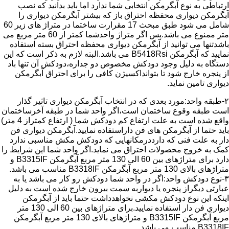
ارتباطی به نوع آبگرمکن انتخابی شما ندارد اما باید بدانید که نصب
آبگرمکن دیواری محفظه احتراق باز که بیشتر آبگرمکن دیواری را
شامل می شود طبق مبحث 17 مقرارت ساختما در متراژ های زیر 60
متر ممنوع می باشد.پس اگر متراژ واحدشما کمتر از 60 متر مربع می
باشدتنها می توانید از آبگرمکن دیواری محفظه احتراق بسته استفاده
نمایید که آبگرمکن B5418Rsi می باشد.البته لازم به ذکر است که این
دستگاه به دلیل وجود دودکش مخصوص دو جداره،دودکش آن تنها باد
از پنجره خارج شود تا بتوانداکسیژن کافی را برای احتراق آبگرمکن
دیواری تامین نماید.
۲-طبقه واحد:مورد بعدی که در انتخاب آبگرمکن دیواری تاثیر گذار
است طبقه وقوع ساختمان است،اگر واحد شما در طبقه آخرساختمان
واقع شده است به علت ارتفاع کم دودکش شما ( ارتفاع کمتراز 4 متر)
باید حتما از آبگرمکن های فن داراستفاده نمایید.آبگرمکن دیواری فن
دار به علت فنی که دارددرمکانهایی که دودکش مکش مناسبی ندارد
کمک به خروج محصولات احتراق می نماید.اگر واحد شما این شرایط را
دارد برای متراژهای بین 60 الی 130 متر مربع آبگرمکن B3315IF و
متراژهای بالای 130 متر مربع آبگرمکن B3318IF مناسب می باشد.
۳-نوع دودکش واحد:اگر در واحد شما دودکش رو کار می باشد یا به
عبارتی دیگراز پنجره یا دیواربه سمت بیرون خارج شده است به دلیل
اینکه این نوع دودکش مکشی نخواهدداشت حتما باید از آبگرمکن
دیواری فن دار استفاده نمایید.برای متراژهای بین 60 الی 130 متر
مربع آبگرمکن B3315IF و متراژهای بالای 130 متر مربع آبگرمکن
B3318IF مناسب می باشد.