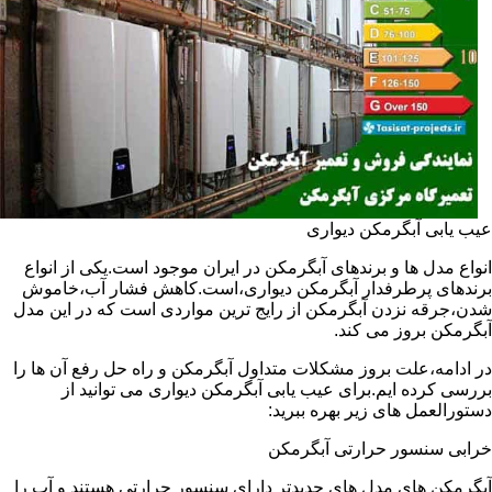
عیب یابی آبگرمکن دیواری
انواع مدل ها و برندهای آبگرمکن در ایران موجود است.یکی از انواع
برندهای پرطرفدار آبگرمکن دیواری،است.کاهش فشار آب،خاموش
شدن،جرقه نزدن آبگرمکن از رایج ترین مواردی است که در این مدل
آبگرمکن بروز می کند.
در ادامه،علت بروز مشکلات متداول آبگرمکن و راه حل رفع آن ها را
بررسی کرده ایم.برای عیب یابی آبگرمکن دیواری می توانید از
دستورالعمل های زیر بهره ببرید:
خرابی سنسور حرارتی آبگرمکن
آبگرمکن های مدل های جدیدتر دارای سنسور حرارتی هستند و آب را