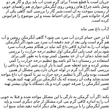
جریان است یا قطع شده؟ برای گرم شدن آب باید برق و گاز هر دو
وصل باشد.چراغ های روشن روی آبگرمکن دیواری هم راهنمای خوبی
از رسیدن سوخت به آن است.شیر گاز را بررسی کنید گاهی یکی از
افراد خانواده شیر گاز را برای احتیاط بسته و این موضوع را فراموش
کرده است.
2.آب داغ نمی ماند
آیا در حین حمام کردن آب سرد می شود؟ گاهی آبگرمکن روشن و آب
هم گرم است ولی بعد از چند دقیقه،آب سرد می شود.اگر آبگرمکن
بتواند آب را به اندازه کافی داغ کند نباید در هنگام مصرف،آب سرد
شود.برای عیب یابی آبگرمکن اول تنظیم درجه حرارت را بررسی
کنید.شاید دمای آب از حد معمول کمتر بوده یا به طور کلی برای
استفاده در زمستان دما کم باشد.پیچ تنظیم درجه حرارت را کمی
بیشتر کرده و چند لحظه صبر کنید.با باز کردن شیر آب دما و داغی را
بررسی کنید.اگر آب گرم در لوله جریان دارد،پس مشکل از همین
قسمت بوده ولی اگر با تنظیم درجه حرارت نیز با کمبود اب داغ مواجه
شدید،شاید وقت آن رسیده که یک آبگرمکن بزرگتر تهیه کنید.هزینه
تعمیر آبگرمکن را صرفه جویی کرده و یک دستگاه با توان بیشتر تهیه
کنید.
نکته: اگر آب گرمکن به تازگی با این مشکل مواجه شده و قبلا به خوبی
آب را به اندازه کافی گرم می کرد،مشکل از جای دیگری است و باید
تعمیر آبگرمکن را با بررسی بخش های دیگر ادامه دهید.شاید منبع آب