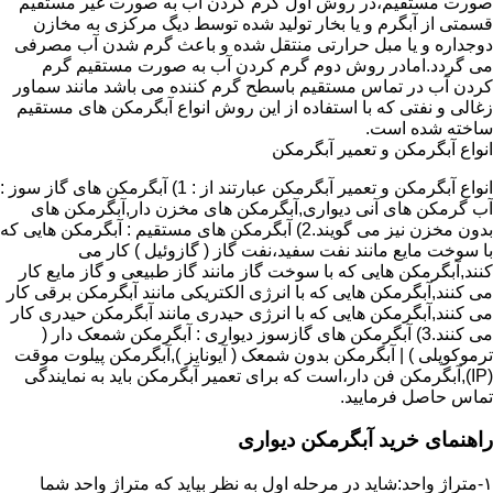
صورت مستقیم،در روش اول گرم کردن آب به صورت غیر مستقیم
قسمتی از آبگرم و یا بخار تولید شده توسط دیگ مرکزی به مخازن
دوجداره و یا مبل حرارتی منتقل شده و باعث گرم شدن آب مصرفی
می گردد.امادر روش دوم گرم کردن آب به صورت مستقیم گرم
کردن آب در تماس مستقیم باسطح گرم کننده می باشد مانند سماور
زغالی و نفتی که با استفاده از این روش انواع آبگرمکن های مستقیم
ساخته شده است.
انواع آبگرمکن و تعمیر آبگرمکن
انواع آبگرمکن و تعمیر آبگرمکن عبارتند از : 1) آبگرمکن های گاز سوز :
آب گرمکن های آنی دیواری,آبگرمکن های مخزن دار,آبگرمکن های
بدون مخزن نیز می گویند.2) آبگرمکن های مستقیم : آبگرمکن هایی که
با سوخت مایع مانند نفت سفید،نفت گاز ( گازوئیل ) کار می
کنند,آبگرمکن هایی که با سوخت گاز مانند گاز طبیعی و گاز مایع کار
می کنند,آبگرمکن هایی که با انرژی الکتریکی مانند آبگرمکن برقی کار
می کنند,آبگرمکن هایی که با انرژی حیدری مانند آبگرمکن حیدری کار
می کنند.3) آبگرمکن های گازسوز دیواری : آبگرمکن شمعک دار (
ترموکوپلی ) | آبگرمکن بدون شمعک ( آیونایز ),آبگرمکن پیلوت موقت
(IP),آبگرمکن فن دار،است که برای تعمیر آبگرمکن باید به نمایندگی
تماس حاصل فرمایید.
راهنمای خرید آبگرمکن دیواری
۱-متراژ واحد:شاید در مرحله اول به نظر بیاید که متراژ واحد شما