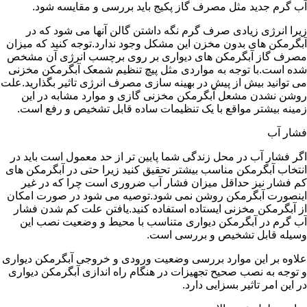
آب گرم جدید مثل مصرف گاز پکیج باید بررسی و مقایسه شود.
زیرا انرژی زیادی صرف گرم نگه داشتن گالن آنها می شود که در
آبگرمکن های بدون مخزن این مشکل وجود ندارد.توجه کنید که میزان
مصرف گاز آبگرمکن های دیواری بر روی برچسب انرژی آن مشخص
شده است.با توجه به مواردی مثل پیچ تنظیم شمعک آبگرمکن مخزنی
می توانید بیش از پیش در بهینه سازی مصرف انرژی تاثیر بگذارید.علت
روشن نشدن مشعل آبگرمکن مخزنی گازی و موارد مشابه در این
زمینه بیشتر مواقع با یک تنظیمات ساده قابل تشخیص و رفع است.
فشار آب
اگر فشار آب در محل زندگی شما پایین تر از حد معمول است باید در
انتخاب آبگرمکن مناسب بیشتر تحقیق کنید زیرا حتی در آبگرمکن های
کم فشار نیز حداقل میزان فشار آب ضروری است چرا که در غیر
اینصورت آبگرمکن روشن نمی شود.توصیه می شود در صورت امکان
از آبگرمکن مخزنی ایستاده استفاده کنید.یافتن علت کم شدن فشار
آب گرم در آبگرمکن دیواری متناسب با محیط و وضعیت نصب این
وسیله قابل تشخیص و بررسی است.
علاوه بر این موارد بررسی وضعیت ورودی و خروجی آبگرمکن دیواری
و توجه به نصب صحیح تجهیزات در هنگام راه اندازی آبگرمکن دیواری
در این امر تاثیر بسزایی دارد.