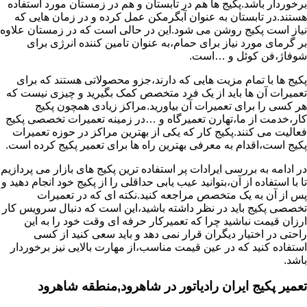
برخوردار باشد.پکیج ها هم در تابستان و هم در زمستان مورد استفاده
هستند.در تابستان به عنوان آبگرمکن عمل کرده و در زمان هایی که
نیاز است پکیج روشن می شود.این در حالی است که در زمستان علاوه
بر گرمای مورد نیاز برای حمام،به عنوان تامین کننده انرژی برای
شوفاژ،فن کوئل و …است.
پکیج ها با تمام مزیت هایی که دارند،جزو محصولاتی هستند که برای
تعمیرات آن ها باید از یک فرد متخصص کمک بگیرید و چیزی نیست که
هر کسی را برای تعمیرات آن بیاورید.مراکز زیادی همچون پکیج
کار،خدمت از ما،تهارن تعمیرگاه و …در زمینه تعمیرات تخصصی پکیج
فعالیت می کنند.پکیج کار که یکی از بهترین مراکز در حوزه تعمیرات
پکیج است،اقدام به معرفی بهترین راه ها برای تعمیر پکیج کرده است.
در ادامه به بررسی ایرادات پر استفاده ترین پکیج های بازار می پردازیم
تا با استفاده از آن،بتوانید عیب یابی حداقلی را از پکیج خود انجام دهید و
پس از آن به یک متخصص مراجعه کنید.نکته ای که در تعمیرات
تخصصی پکیج باید در نظر داشته باشید،این است که دنبال سرویس کار
ارزان قیمت نباشید چرا که تعمیرکار حرفه ای وقت خود را به این
راحتی در اختیار دیگران قرار نمی دهد و باید سعی کنید از کسی
استفاده کنید که در عین قیمت مناسب،از مهارت بالایی نیز برخوردار
باشد.
تعمیر پکیج ایران رادیاتور در شاهرود,منطقه شاهرود