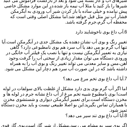
شیرهای آب و گاز بسته می شود و بعد از بازگشت فراموش می کنید
شیرها را باز کنید یا مثلا آب نیمه باز شده.در این موارد مشکل خاصی
پیش نیامده و خیلی ساده با باز کردن شیر آب ورودی به آبگرمکن
فشار آب نیز مثل قبل خواهد شد.اما مشکل اصلی وقتی است که
محفظه آب گرم،جرم گرفته باشد.
6.آب داغ بوی ناخوشایند دارد
تغییر رنگ و بوی آب نشان دهنده یک مشکل جدی در آبگرمکن است.آیا
تنها آب گرم بو می دهد یا آب سرد هم بوی نامطبوعی دارد؟ گاهی
نیازی به تعمیر آبگرمکن نیست و تنها با نصب یک فیلتر آب خانگی در
ورودی دستگاه می توان مقدار زیادی از سختی آب را گرفت.وجود
آهن،مس و سایر معدنی می تواند تغییر رنگ و بوی آب را به همراه
داشته باشد که در این صورت آب سرد هم دچار این مشکل می شود.
7.آیا آب داغ بوی تخم مرغ می دهد؟
اما اگر آب گرم بوی بدی دارد مشکل از غلظت بالای سولفات در لوله
است! بوی نامطبوع شبیه تخم مرغ از آب داغ نشانه جرم در لوله ها و
مخزن دستگاه است.برای تعمیر آبگرمکن دیواری و شستشوی مخزن
با همیاران تماس بگیرید.این بو اصلا طبیعی نیست و باید مخزن دستگاه
تمیز شود.
8.آیا آب داغ بوی تند سیر می دهد؟
اگر بوی سیر به مشام می رسد،مشکل از شیر گاز است.بوی گاز قوی