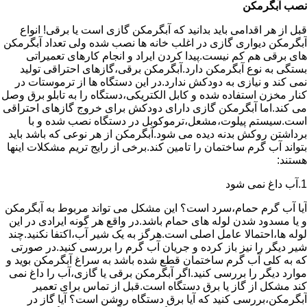
نصب آبگرمکن
قبل از هر اقدامی باید بدانید که آبگرمکن گازی است یا برقی! انواع
آبگرمکن دیواری گازی در اغلب خانه ها نصب شده ولی تعداد آبگرمکن
های برقی هم کم نیست.پیدا کردن ایراد و انجام کارهای تعمیراتی
بستگی به نوع آبگرمکن دارد.آبگرمکن برقی،گازهای احتراقی تولید
نمی کند و نیازی به دودکش ندارد.در این دستگاه ها از ترموستات در
کنار مخزن استفاده شده و کابل الکتریکی،دستگاه را به تابلو برق وصل
می کند.اما آبگرمکن گازی دارای دودکش برای خروج گازهای احتراقی
است.سیستم پیلوت،مشعل،ترموکوبل در دستگاه نصب شده و با
برداشتن روکش بدنه دیده می شود.آبگرمکن از هر نوعی که باشد باید
بتواند آب گرم ساختمان را تامین کند.برخی از رایج تریم مشکلات اینها
هستند:
1.آب داغ نمی شود
آیا آب گرم حمام،سرد است؟ این مشکل می تواند مربوط به آبگرمکن
و یا مسدود شدن لوله های حمام باشد.در واقع هر گونه ایرادی در این
لوله ها،احتمالا عامل اصلی است.هرگز به یک شیر آب،اکتفا نکنید.چند
شیر دیگر را نیز باز کرده و جریان آب گرم را بررسی کنید.در صورتی
که به کلی آب گرم ساختمان قطع شده باشد به سراغ آبگرمکن بوید و
موارد دیگر را بررسی کنید.اگر آبگرمکن برقی یا گازی،آب را داغ نمی
کند مشکل از گاز یا برق دستگاه است.قبل از تماس برای تعمیر
آبگرمکن،بررسی کنید که آیا برق دستگاه روشن است؟ آیا گاز در