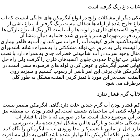
4.آب داغ رنگ گرفته است
یکی دیگر از مشکلات رایج در انواع آبگرمکن های خانگی اینست که آب
داغ خارج شده از لوله ها،شفاف نیست.رنگ گرفتن آب داغ ناشی از
وجود اکسیدهای فلزی در لوله ها و آب است.اگر رنگ آب داغ تازگی ها
زرد،قرمز،قهوه ای،سبز یا شیری شده حتما به دنبال منشا آن
باشید.اکسید فلزی کیفیت آب را خراب می کند.این آب به ظاهر بیماری
زا نیست ولی به مرور می تواند مشکلاتی را به همراه دشاته باشد.برای
مثال وجود سرب در آب آشامیدنی خطرات جدی به همراه دارد.با نصب
فیلتر می توان تا حدودی جلوی اکسیدهای فلزی را گرفت ولی راه حل
نهایی تعمیر آبگرمکن و عوض کردن لوله های فرسوده مسی است.در
آبگرمکن های برقی این امر ناشی از رسوب کلسیم و منیزیم روی
المنت است.در این مورد با تمیز کردن المنت،مشکل به طور کلی
برطرف می شود.
5.آب گرم فشار ندارد
کم فشار بودن آب گرم چندین علت دارد.گاهی آبگرمکن مقصر نیست
و لوله کشی آب ساختمان ضعیف است.کم فشار بودن آب منطقه نیز
در این موضوع دخیل است.اما در صورتی که تا حال با فشار آب
مشکلی نداشتید و تازگی ها این مشکل ایجاد شده،نیاز به بررسی
دارد.قبل از تماس با تعمیرکار ابتدا ورودی آب به آبگرمکن را نگاه کنید
شاید شیر فلکه آبگرمکن تا انتها باز نشده باشد.گاهی به دلیل مسافرت