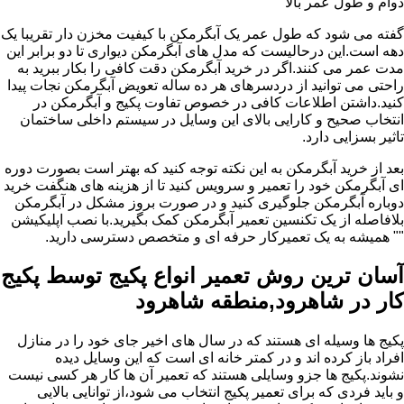
دوام و طول عمر بالا
گفته می شود که طول عمر یک آبگرمکن با کیفیت مخزن دار تقریبا یک
دهه است.این درحالیست که مدل های آبگرمکن دیواری تا دو برابر این
مدت عمر می کنند.اگر در خرید آبگرمکن دقت کافی را بکار ببرید به
راحتی می توانید از دردسرهای هر ده ساله تعویض آبگرمکن نجات پیدا
کنید.داشتن اطلاعات کافی در خصوص تفاوت پکیج و آبگرمکن در
انتخاب صحیح و کارایی بالای این وسایل در سیستم داخلی ساختمان
تاثیر بسزایی دارد.
بعد از خرید آبگرمکن به این نکته توجه کنید که بهتر است بصورت دوره
ای آبگرمکن خود را تعمیر و سرویس کنید تا از هزینه های هنگفت خرید
دوباره آبگرمکن جلوگیری کنید و در صورت بروز مشکل در آبگرمکن
بلافاصله از یک تکنسین تعمیر آبگرمکن کمک بگیرید.با نصب اپلیکیشن
"" همیشه به یک تعمیرکار حرفه ای و متخصص دسترسی دارید.
آسان ترین روش تعمیر انواع پکیج توسط پکیج
کار در شاهرود,منطقه شاهرود
پکیج ها وسیله ای هستند که در سال های اخیر جای خود را در منازل
افراد باز کرده اند و در کمتر خانه ای است که این وسایل دیده
نشوند.پکیج ها جزو وسایلی هستند که تعمیر آن ها کار هر کسی نیست
و باید فردی که برای تعمیر پکیج انتخاب می شود،از توانایی بالایی