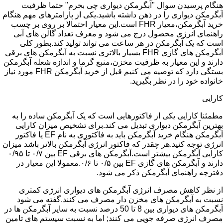
هنگام پرسیدن سوال "آبگرمکن دیواری چی بخرم" حتما ظرفیت
آبگرمکن دیواری را در ذهن داشته باشید.یکی از پارامترهای مهم هنگام
خرید آبگرمکن،معیار FHR است.این معیار احتمالا بر روی بر چسب
راهنمای انرژی محصول درج می شود و معرف تعداد گالن های آبی
است که یک آبگرمکن در هر ساعت می تواند تولید کند.بطور کلی
آبگرمکن های گازی FHR بسیار بالاتری نسبت به آبگرمکن های برقی
دارند و این معیار به ظرفیت مخزن،منبع گرما و اندازه شعله آبگرمکن
بستگی دارد که توصیه می کنیم قبل از خرید آبگرمکن FHR مورد نیاز
خانواده خود را در نظر بگیرید.
کارایی
مطمئنا کارایی یکی از فاکتورهایی است که یک آبگرمکن ساده را به
بهترین آبگرمکن دیواری تبدیل می کند.برای تشخیص میزان کارایی
آبگرمکن هنگام خرید آبگرمکن باید به فاکتوری به نام EF یا فاکتور
انرژی توجه کنید.هر چقدر که فاکتور انرژی آبگرمکن بالاتر باشد میزان
کارایی آبگرمکن بیشتر است.آبگرمکن های برقی EF بین ۰/۷ تا ۰/۹۵
دارند و آبگرمکن های گازی EF بین ۰/۵ تا ۰/۶.معمولا این معیار در
دفترچه راهنمای آبگرمکن ذکر می شود.
از نظر کاهش مصرف انرژی آبگرمکن های دیواری انرژی کمتری
نسبت به آبگرمکن های مخزن دار مصرف می کنند.گفته می شود
آبگرمکن های دیواری بین 8 تا 50 درصد نسبت به سایر آبگرمکن ها در
مصرف انرژی صرفه جویی می کنند; اما به نسبت سیستم های تامین