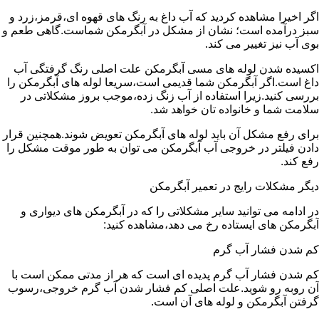
اگر اخیرا مشاهده کردید که آب داغ به رنگ های قهوه ای،قرمز،زرد و
سبز درآمده است؛ نشان از مشکل در آبگرمکن شماست.گاهی طعم و
بوی آب نیز تغییر می کند.
اکسیده شدن لوله های مسی آبگرمکن علت اصلی رنگ گرفتگی آب
داغ است.اگر آبگرمکن شما قدیمی است،سریعا لوله های آبگرمکن را
بررسی کنید.زیرا استفاده از آب زنگ زده،موجب بروز مشکلاتی در
سلامت شما و خانواده تان خواهد شد.
برای رفع مشکل آن باید لوله های آبگرمکن تعویض شوند.همچنین قرار
دادن فیلتر در خروجی آب آبگرمکن می توان به طور موقت مشکل را
رفع کند.
دیگر مشکلات رایج در تعمیر آبگرمکن
در ادامه می توانید سایر مشکلاتی را که در آبگرمکن های دیواری و
آبگرمکن های ایستاده رخ می دهد،مشاهده کنید:
کم شدن فشار آب گرم
کم شدن فشار آب گرم پدیده ای است که هر از مدتی ممکن است با
آن روبه رو شوید.علت اصلی کم فشار شدن آب گرم خروجی،رسوب
گرفتن آبگرمکن و لوله های آن است.