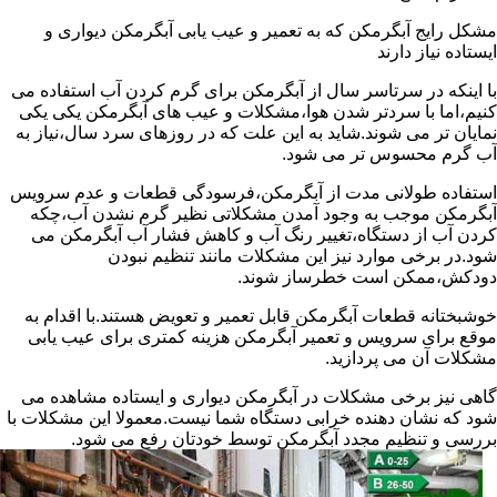
مشکل رایج آبگرمکن که به تعمیر و عیب یابی آبگرمکن دیواری و
ایستاده نیاز دارند
با اینکه در سرتاسر سال از آبگرمکن برای گرم کردن آب استفاده می
کنیم،اما با سردتر شدن هوا،مشکلات و عیب های آبگرمکن یکی یکی
نمایان تر می شوند.شاید به این علت که در روزهای سرد سال،نیاز به
آب گرم محسوس تر می شود.
استفاده طولانی مدت از آبگرمکن،فرسودگی قطعات و عدم سرویس
آبگرمکن موجب به وجود آمدن مشکلاتی نظیر گرم نشدن آب،چکه
کردن آب از دستگاه،تغییر رنگ آب و کاهش فشار آب آبگرمکن می
شود.در برخی موارد نیز این مشکلات مانند تنظیم نبودن
دودکش،ممکن است خطرساز شوند.
خوشبختانه قطعات آبگرمکن قابل تعمیر و تعویض هستند.با اقدام به
موقع برای سرویس و تعمیر آبگرمکن هزینه کمتری برای عیب یابی
مشکلات آن می پردازید.
گاهی نیز برخی مشکلات در آبگرمکن دیواری و ایستاده مشاهده می
شود که نشان دهنده خرابی دستگاه شما نیست.معمولا این مشکلات با
بررسی و تنظیم مجدد آبگرمکن توسط خودتان رفع می شود.