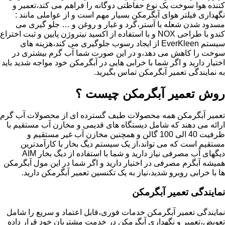
کننده هوا سوخت یک نوع حفاظتی دوگانه را فراهم می کند،تعمیر و
نگهداری فیلتر هوای آبگرمکن بسیار مهم است و از عواملی مانند :
مسدود شدن شعله با آستر،گرد و غبار و روغن و … جلو گیری می
کندو با طراحی NOX و با استفاده از اکسید نیتروژن پایین و ثبت اختراع
سیستم EverKleen از ایجاد رسوب جلوگیری می کند،هزینه های
سوخت را کاهش می دهد،و در این صورت شما آب گرم بیشتری در
اختیار دارید و اگر شما با خرابی هایی در آبگرمکن خود مواجه شدید باید
به نمایندگی تعمیر آبگرمکن تماس بگیرید.
روش تعمیر آبگرمکن چیست ؟
تعمیر آبگرمکن همه محصولات طیف گسترده ای از محصولات آب گرم
ارائه می دهند که شامل دیستگاه های قدیمی و مخازن آب مستقیم با
ظرفیت 40 الی 100 گالن و همچنین مخازن آب غیر مستقیم و
مستقیم است که می تواند،از یک سیستم دیگ بخار با کارآمدترین
دیگهای آب مصرفی نیاز دارید و شما با استفاده از دیگ بخار AIM
همیشه آبگرم مصرفی در اختیار دارید و اگر شما در این مول آبگرمکن
ها با خرابی روبرو شدید،نیاز به یک تکنسین تعمیر آبگرمکن دارید.
نمایندگی تعمیر آبگرمکن
نمایندگی تعمیر آبگرمکن خدمات فوری،قابل اعتماد و سریع را شامل
تعویض،تعمیر و نگهداری آبگرمکن در خدمت مشتریان خود قرار داده