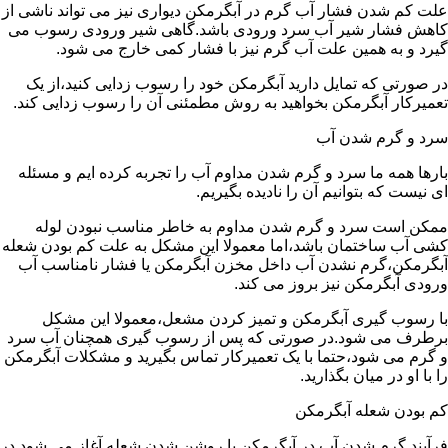
علت کم شدن فشار آب گرم در آبگرمکن دیواری نیز می تواند ناشی از
کاهش فشار شیر آب سرد ورودی باشد.گاهی شیر ورودی رسوب می
گیرد و به همین علت آب گرم نیز با فشار کمی خارج می شود.
در صورتی که تمایل دارید آبگرمکن خود را رسوب زدایی کنید،از یک
تعمیرکار آبگرمکن بخواهید به روش مطمئنی آن را رسوب زدایی کند.
سرد و گرم شدن آب
بارها همه ما سرد و گرم شدن مداوم آب را تجربه کرده ایم و مسئله
ای نیست که بتوانیم آن را نادیده بگیریم.
ممکن است سرد و گرم شدن مداوم به خاطر مناسب نبودن لوله
کشی آب ساختمان باشد،اما معمولا این مشکل به علت کم بودن شعله
آبگرمکن،گرم نشدن آب داخل مخزن آبگرمکن یا فشار نامناسب آب
ورودی آبگرمکن نیز بروز می کند.
با رسوب گیری آبگرمکن و تمیز کردن مشعل،معمولا این مشکل
برطرف می شود.در صورتی که پس از رسوب گیری همچنان آب سرد
و گرم می شود،حتما با یک تعمیرکار تماس بگیرید و مشکلات آبگرمکن
را با او در میان بگذارید.
کم بودن شعله آبگرمکن
فرآیند گرم شدن آب در آبگرمکن با روشن شدن شعله آغاز می شود.در