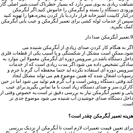
شباهت زیادی به بوی سیر دارد که بسیار خطرناک است.شیر اصلی گاز
ورودی دستگاه را بسته و آبگرمکن را خاموش کنید.اگر آبگرمکن
درکنار کابینت آشپزخانه قرار دارد،با باز کردن پنجره،هوا را تهویه کنید
سپس از خدمات لوله کشی برای تعمیر آبگرمکن و عیب یابی آبگرمکن
کمک بگیرید.
9.تعمیر آبگرمکن صدا دار
اگر به هنگام کار کردن صدای زیادی از آبگرمکن شنیده می
شود،ممکن است مشکل از شکستگی و یا آسیب یکی از قطعات فلزی
داخل دستگاه باشد.در سرویس دوره ای آبگرمکن معمولا این موارد به
سادگی تشخیص داده می شود.اگر مدت زیادی است که از خدمات
سرویس دوره ای استفاده نکرده اید حتما محفظه آب گرم با جرم و
رسوبات اشغال شده که همین موضوع هم می تواند مشکل ایجاد
کند.وقتی دستگاه روشن است و آب گرم هم تولید می شود اما در حین
کارکرد،سر و صدای دستگاه زیاد است با ما تماس بگیرید.برای عیب
یابی و تعمیر آبگرمکن نیاز به بررسی دقیق تر است.به خصوص وقتی از
داخل دستگاه صدای جوشیدن آب شنیده می شود موضوع جدی تر
است.
هزینه تعمیر آبگرمکن چقدر است؟
برای تعیین قیمت تعمیرات لازم است تا آبگرمکن از نزدیک بررسی