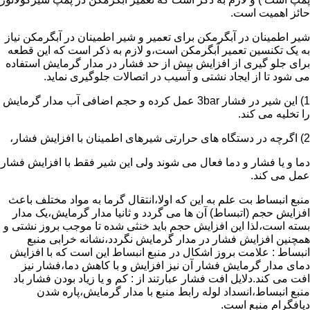
حائز اهمیت است.
شیر اطمینان در آبگرمکن برای تعمیر و شیر اطمینان در آبگرمکن نیاز
به یک تکنسین تعمیر آبگرمکن است،و لازم به ذکر است که این قطعه
برای جلو گیری از افزایش بیش از حد فشار در مدار گرمایش استفاده
می شود تا از ایجاد نشتی و آسیب در اتصالات جلوگیری نماید.
1) این شیر در فشار 3bar عمل کرده و حجم اضافی آب مدار گرمایش
را تخلیه می کند.
2) اگرچه در دستگاه های حرارتی شیرهای اطمینان با افزایش فشار،
دما و یا فشار و دما فعال می شوند ولی این شیر فقط با افزایش فشار
عمل می کند.
منبع انبساط بت علم به این که اولا،انتقال گرما به مواد مختلف باعث
افزایش حجم (اتبساط) آن ها می گردد و ثانیا مدار گرمایش،یک مدار
بسته است،لذا این افزایش حجم باید خنثی شده تا موجب بروز نشتی و
همچنین افزایش فشار در مدار گرمایش نگردد،نشانه خرابی منبع
انبساط : علامت بروز اشکال در منبع انبساط این است که با افزایش
دمای مدار گرمایش فشار آن نیز افزایش و با کاهش دما،فشار نیز
افت می کند.دلایل افت فشار عبارتند از : کم و یا زیاد بودن فشار باد
منبع انبساط،انسداد لوله رابط منبع با مدار گرمایش،پاره شدن
دیافگرام منبع است.