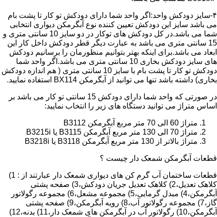
۴-سایز دودکش واحد:اگر واحد شما دارای دودکش تو کار تا پشت بام
می باشد سایز این دودکش تعیین کننده نوع آبگرمکن دیواری انتخابی
شما می باشد.در کل دودکش های توکار در دو سایز 10 سانتی متری و
15 سانتی متری می باشد به عبارت دیگر قطر دودکش داخل کار این
ابعاد می باشد.برای اینکه بهتر بتوانیم منظورمان را برسانیم دودکش
های سایز دودکش بخاری 10 سانتی متری می باشد.اگر واحد شما
دودکش تو کار تا پشت بام با سایز 10 سانتی متری ( هم اندازه دودکش
بخاری) داشته باشد تنها می توانید از آبگرمکن BX114 استفاده نمایید.
در صورتی که واحد شما دارای دودکش 15 سانتی تو کار می باشد بر
اساس متراژ می توانید دستگاه های زیر را انتخاب نمایید:
متراژ 60 الی 70 متر مربع آبگرمکن B3112
متراژ 70 الی 130 متر مربع آبگرمکن B3115 یا B3215i
متراژ بالاتر از 130 متر مربع آبگرمکن B3118 یا B3218i
قطعات آبگرمکن شمعک دار چیست ؟
قطعات ساختمان آب گرم کن های دیواری شمعک دار عبارتند از : 1)
کلاهک تعدیل،2) کلاهک تعدیل جریان دودکش،3) صفحه پشتی
آبگرمکن،4) مبدل گرمایی،5) مجموعه مشعل،6) مجموعه رگولاتور
گاز،7) مجموعه رگولاتور آب،8) رویه آبگرمکن،9) صفحه پشتی
آبگرمکن،10) رگولاتور آب در آبگرمکن های شمعک دار،11) بدنه،12)