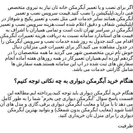
اگر برای نصب و یا تعمیر آبگرمکن خانه تان نیاز به نیروی متخصص
فنی دارید،اپلیکیشن را نصب کنید.قیمت سرویس نصب و تعمیر
آبگرمکن همانند سایر خدمات فنی مثل نصب و تعمیر پکیج و شوفاژ در
اپلیکیشن شفاف و دقیق اعلام شده است.هزینه سرویس نصب و تعمیر
آبگرمکن در سراسر تهران ثابت است و تمامی همیاران با اشراف به
قیمت های استاندارد سامانه نسبت به دریافت هزینه تعمیرات آبگرمکن
اقدام می کنند.جدول به روز شده خدمات نصب و سرویس آبگرمکن را
در جدول مشاهده می کنید.اگر برای تعمیرات فنی منزلتان دنبال
خوش نام ترین متخصصین شهر می گردید ما همه متخصصان را در
گردهم آورده ایم.همیاران تعمیرکار در همه روزهای هفته آماده انجام
سفارش های ثبت شده در اپ این سامانه هستند.همه سفارش ها
شامل گارانتی خدمات می باشد.
هنگام خرید آبگرمکن دیواری به چه نکاتی توجه کنیم؟
هنگام خرید آبگرمکن دیواری باید توجه کنید،پرداخته ایم.مطالعه این
قسمت پاسخ سوال "آبگرمکن دیواری چی بخرم" شما را به طور کامل
می دهد تا با مزایا و معایب آبگرمکن دیواری برقی،گازی و مدل های آن
آشنا شوید (معایب ابگرمکن بدون شمعک) و بتوانید بهترین آبگرمکن
دیواری را برای منزل تان خریداری کنید.
ظرفیت