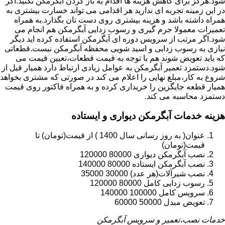
شود.هرگز برای کاهش هزینه ها اقدام به باز کردن آبگرمکن نکنید.اگر
در این زمینه تجربه ای ندارید هر اقدامی می تواند خسارت بیشتری به
همراه داشته باشد و هزینه بیشتری روی دست تان بگذارد.به همراه
تعمیرات معمولا جرم گیری و رسوب زدایی آبگرمکن هم انجام می
شود.اگر مرتب از سرویس دوره ای آبگرمکن استفاده کرده اید دیگر
نیازی به رسوب زدایی و اسید شویی محفظه آبگرمکن نیست.قطعاتی
که باید تعویض شوند هم با توجه به قیمت قطعات،تعیین قیمت می
شود.دستمزد تعمیر آبگرمکن به عوامل زیادی ارتباط دارد همیار قبل از
شروع به کار،مبلغ نهایی را اعلام می کند در صورتی که مشتری بخواهد
همیار قطعه جایگزین را خریداری کرده و به همراه فاکتور روی قیمت
دستمزد محاسبه می کند.
هزینه خدمات آبگرمکن دیواری و ایستاده
عنوان( به روز رسانی سال 1400 ) از قیمت(تومان) تا
قیمت(تومان)
نصب آبگرمکن دیواری 80000 120000
نصب آبگرمکن ایستاده 80000 140000
نصب شیرآلات(هر عدد) 30000 35000
رسوب زدایی کامل 80000 120000
سرویس کامل 100000 140000
تعویض مبدل 50000 60000
خدمات نصب،تعمیر و سرویس آبگرمکن