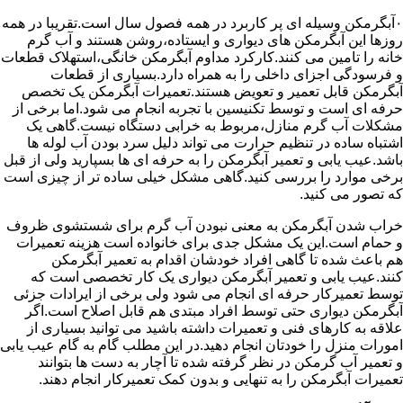
۰آبگرمکن وسیله ای پر کاربرد در همه فصول سال است.تقریبا در همه
روزها این آبگرمکن های دیواری و ایستاده،روشن هستند و آب گرم
خانه را تامین می کنند.کارکرد مداوم آبگرمکن خانگی،استهلاک قطعات
و فرسودگی اجزای داخلی را به همراه دارد.بسیاری از قطعات
آبگرمکن قابل تعمیر و تعویض هستند.تعمیرات آبگرمکن یک تخصص
حرفه ای است و توسط تکنیسین با تجربه انجام می شود.اما برخی از
مشکلات آب گرم منازل،مربوط به خرابی دستگاه نیست.گاهی یک
اشتباه ساده در تنظیم حرارت می تواند دلیل سرد بودن آب لوله ها
باشد.عیب یابی و تعمیر آبگرمکن را به حرفه ای ها بسپارید ولی از قبل
برخی موارد را بررسی کنید.گاهی مشکل خیلی ساده تر از چیزی است
که تصور می کنید.
خراب شدن آبگرمکن به معنی نبودن آب گرم برای شستشوی ظروف
و حمام است.این یک مشکل جدی برای خانواده است هزینه تعمیرات
هم باعث شده تا گاهی افراد خودشان اقدام به تعمیر آبگرمکن
کنند.عیب یابی و تعمیر آبگرمکن دیواری یک کار تخصصی است که
توسط تعمیرکار حرفه ای انجام می شود ولی برخی از ایرادات جزئی
آبگرمکن دیواری حتی توسط افراد مبتدی هم قابل اصلاح است.اگر
علاقه به کارهای فنی و تعمیرات داشته باشید می توانید بسیاری از
امورات منزل را خودتان انجام دهید.در این مطلب گام به گام عیب یابی
و تعمیر آب گرمکن در نظر گرفته شده تا آچار به دست ها بتوانند
تعمیرات آبگرمکن را به تنهایی و بدون کمک تعمیرکار انجام دهند.