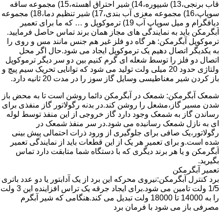
قاب برنجی،13) شیپوره،14) شیر احتراق آهسته،15) مجموعه ساقه
سوپاپ،16) مجموعه مغزی آب بندی،17) شیر تنظیم دما،18) مجموعه
دیافگرام و میل سوپاپ آب 19) ترموکوپل و … که ما برای تعمیر
آبگرمکن باید به نمایندگی های مجاز همان برند تماس حاصل فرمایید.
ترموکوپل آبگرمکن: هر گاه دو فلز غیر هم جنس مانند مس و روی را
به یکدیگر اتصال دهیم یک ترموکوپل ایجاد می شود.حال اگر محل
اتصال دو فلز را توسط شعله ای گرم کنیم بین دو سر دیگر ترموکوپل
ولتاژی حدود 20 میلی ولت تولید می شود که توانایی تحریک سیم پیچ و
باز کردن شیر مغناطیسی وسایل گاز سوز را در مدت 20 ثانیه دارد.
شمعک آبگرمکن: شمعک در آبگرمکن دائما روشن است تا به محض باز
شدن مسیر گاز،مشعل را روشن کند.در بدنه رگولاتور گاز منفذی برای
رساندن گاز به شمعک وجود دارد گاز خروجی از این منفذ توسط لوله
ای به نازل شمعک رسانیده می شود.در سر منفذ شمعک در
رگولاتور،یک صافی برای جلوگیری از ورود ذرات احتمالی پیش بینی
شده است.و برای تعمیر هر یک از این قطعات باید از نمایندگی تعمیر
آبگرمکن و یا هر برند دیگری که با دستگاه شما متابقت دارد تماس
بگیرید.
تعمیر آبگرمکن
برد کنترل آبگرمکن:نیروی محرکه این برد از یک آدابتور یا دو عدد باتری
1/5 ولت تامین می شود.برای ایجاد جرقه یک تراس افزاینده این 3 ولت
را به 14000 تا 18000 ولت تبدیل می کند.هنگامی که شیر آبگرم
مصرفی باز می شود با فرمان برد