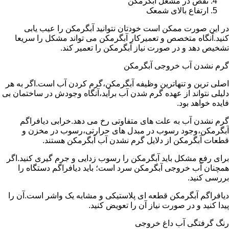
نقص در مشعل آبگرمکن
ارتفاع بالای شمعک
در این صورت ممکن است خودتان نتوانید آبگرمکن را عیب یابی
کنید.آنگاه متخصص و تعمیرکار آبگرمکن می تواند مشکل را سریعا
تشخیص دهد و در صورت نیاز آبگرمکن را تعمیر کند.
گرم نشدن آب خروجی آبگرمکن
اصلی ترین و تنهاترین وظیفه آبگرمکن،گرم کردن آب است.اگر به هر
دلیلی نتواند از عهده گرم شدن آب برآید،آنگاه وجودش در ساختمان بی
فایده خواهد بود.
گرم نشدن آب به علت های متفاوتی رخ می دهد.خرابی دیافراگم
آبگرمکن،وجود رسوب در مبدل های حرارتی،رسوب در مخزن و
قطعات آبگرمکن از دلایل گرم نشدن آب آبگرمکن هستند.
برای رفع مشکل باید آبگرمکن را رسوب زدایی و جرم گیری کنید.اگر
همچنان آب خروجی آبگرمکن سرد است؛ باید دیافراگم دستگاه را
بررسی کنید.
دیافراگم آبگرمکن قطعه ای پلاستیکی و مشابه یک واشر است.آن را
پیدا کنید و در صورت نیاز آن را تعویض کنید.
رنگ گرفتگی آب داغ خروجی