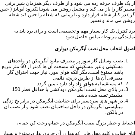
از یک طرف جرقه زده می شود و از طرف دیگر همزمان شیر برقی
مسیر گاز را باز می کند و مشعل روشن می شود.الکترود آیونایز ( حس
گر ) در کنار شعله قرار دارد و تا زمانی که شعله را حس کند شعله
روشن می ماند و تعمیر
برد کنترل یک کار بسیار مهم و تخصصی است و برای برد باید به
نمایندگی مربوطه تماس حاصل شود
اصول انتخاب محل نصب آبگرمکن دیواری
نصب وسایل گاز سوز پر مصرف مانند آبگرمکن در واحدهای
مسکونی و غیر مسکونی که مسحت آن ها کمتر از 60 متر مربع
باشد ممنوع است،مگر آنکه هوای مورد نیاز جهت احتراق گاز
مصرفی آن ها از طریق دریچه دائمی
که مستقیما به هوای آزاد راه دارد تامین گردد.
در بالای محل نصب آبگرمکن دودکشی با حداقل قطر 150
میلیمتر تعبیه شده باشد.
در شهر های سردسیر برای حفاظت آبگرمکن در برابر یخ زدگی
میبایستی آبگرمکن در داخل ساختمان نصب شود و از نصب آن
در بالکن،
احتیاط و خطر بزرگ:نصب آبگرمکن در حمام،رخت کن حمام،
اتاق خواب و کلیه محل هایی که هوا در آن جریان ندارد،ممنوع و بسیار