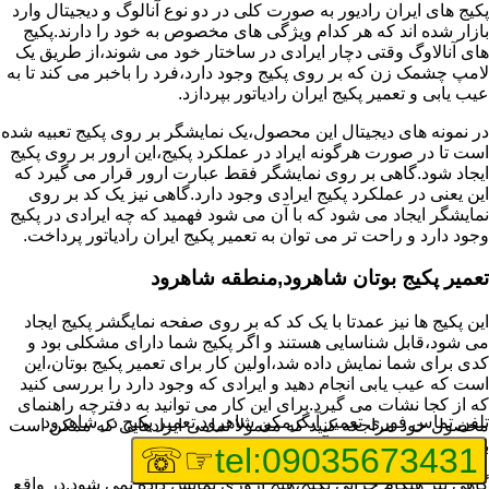
پکیج های ایران رادیور به صورت کلی در دو نوع آنالوگ و دیجیتال وارد
بازار شده اند که هر کدام ویژگی های مخصوص به خود را دارند.پکیج
های آنالاوگ وقتی دچار ایرادی در ساختار خود می شوند،از طریق یک
لامپ چشمک زن که بر روی پکیج وجود دارد،فرد را باخبر می کند تا به
عیب یابی و تعمیر پکیج ایران رادیاتور بپردازد.
در نمونه های دیجیتال این محصول،یک نمایشگر بر روی پکیج تعبیه شده
است تا در صورت هرگونه ایراد در عملکرد پکیج،این ارور بر روی پکیج
ایجاد شود.گاهی بر روی نمایشگر فقط عبارت ارور قرار می گیرد که
این یعنی در عملکرد پکیج ایرادی وجود دارد.گاهی نیز یک کد بر روی
نمایشگر ایجاد می شود که با آن می شود فهمید که چه ایرادی در پکیج
وجود دارد و راحت تر می توان به تعمیر پکیج ایران رادیاتور پرداخت.
تعمیر پکیج بوتان شاهرود,منطقه شاهرود
این پکیج ها نیز عمدتا با یک کد که بر روی صفحه نمایگشر پکیج ایجاد
می شود،قابل شناسایی هستند و اگر پکیج شما دارای مشکلی بود و
کدی برای شما نمایش داده شد،اولین کار برای تعمیر پکیج بوتان،این
است که عیب یابی انجام دهید و ایرادی که وجود دارد را بررسی کنید
که از کجا نشات می گیرد.برای این کار می توانید به دفترچه راهنمای
تلفن تماس فوری
تعمیر آبگرمکن شاهرود,تعمیر پکیج در شاهرود
محصول خود مراجعه کنید که معمولا تمامی ایرادهایی که ممکن است
برای پکیج پیش بیاید در آن قرار گرفته است.
☞☏
tel:09035673431
گاهی نیز هنگام خرابی پکیج،هیچ اروری نمایش داده نمی شود.در واقع