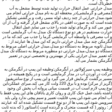
خطرناک است.
مبدل حرارتی عمل انتقال حرارت تولید شده توسط مشعل به آب
(مصرفی و گرمایشی)در محفظه ای به نام مبدل حرارتی انجام می
شود.مبدل حرارتی از چند ردیف لوله مسی رفت و برگشتی تشکیل
شده است که به صورت افقی در بالای مشعل قرار گرفته و آب از آن
عبور می کند و گرمای تولید شده را جذب می نماید.عمل انتقال
حرارت مستقیم در هر دو نوع دستگاه تک مبدل به آب گرمایشی است
و آب مصرفی با واسطه آب گرمایشی گرما را جذب می کند.که ما در
آبگرمکن چند مبل مبدل حرارتی داریم که این مبدل ها عبارتند از :
مبدل ثانویه مربوط به دستگاه دو مبدل،مبدل حرارتی اصلی مربوط به
دستگاه دو مبدل،مبدل حرارتی دو منظوره مربوط به دستگاه تک مبدل
که تعمیر مبدل حرارتی یکی از مهمترین و تخصصی ترین در تعمیر
آبگرمکن بشمار می آید.
وظیفه پمپ سیرکولاتور در آبگرمکن:وظیفه این پمپ در آبگرمکن به
حرکت در آوردن آب در مدار گرمایشی است و در پکیج همیشه در
مسیر برگشت گرمایش قرار می گیرد و این پمپ از نوع سانتریفیوژ
(گریز از مرکز) بوده و با برق 220 ولت کار می کند.مبرای عملکرداین
نوع پمپ لازم است آب در قسمت میانی پروانه آب پخش کن وجود
داشته باشد،عمل خنک کاری و روان کاری یاتاقان های این پمپ فقط با
آب انجام می شود،این پمپ قابلیت تعمیر و سیم پیچی ندارد ولی باید
سرویس شود،این پمپ ها از دو نوع قسمت تشکیل شده اند که عبارتند
از : روتور ( که قسمت متحرک و گردنده است )،استاتور ( که بدنه ثابت
پمپ است ) و لازم به ذکر است که تعمیر آبگرمکن در پمپ سیرکولاتور