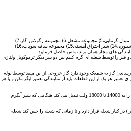
قطعات ساختمان آب گرم کن های دیواری شمعک دار عبارتند از : 1) کلاهک تعدیل،2) کلاهک تعدیل جریان دودکش،3) صفحه پشتی آبگرمکن،4) مبدل گرمایی،5) مجموعه مشعل،6) مجموعه رگولاتور گاز،7)
مجموعه رگولاتور آب،8) رویه آبگرمکن،9) صفحه پشتی آبگرمکن،10) رگولاتور آب در آبگرمکن های شمعک دار،11) بدنه،12) قاب برنجی،13) شیپوره،14) شیر احتراق آهسته،15) مجموعه ساقه سوپاپ،16)
و فلز را توسط شعله ای گرم کنیم بین دو سر دیگر ترموکوپل ولتاژی
ساندن گاز به شمعک وجود دارد گاز خروجی از این منفذ توسط لوله
عمیر هر یک از این قطعات باید از نمایندگی تعمیر آبگرمکن و یا هر
برد کنترل آبگرمکن:نیروی محرکه این برد از یک آدابتور یا دو عدد باتری 1/5 ولت تامین می شود.برای ایجاد جرقه یک تراس افزاینده این 3 ولت را به 14000 تا 18000 ولت تبدیل می کند.هنگامی که شیر آبگرم
در کنار شعله قرار دارد و تا زمانی که شعله را حس کند شعله