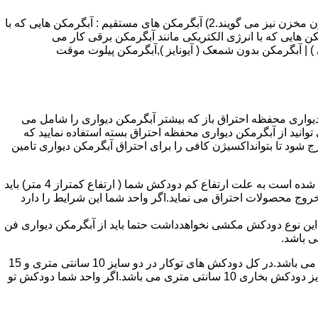
انواع آبگرمکن و تعمیر آبگرمکن عبارتند از : 1) آبگرمکن های گاز سوز : آب گرمکن های آنی دیواری,آبگرمکن های مخزن دار,آبگرمکن های بدون مخزن نیز می گویند.2) آبگرمکن های مستقیم : آبگرمکن هایی که با
ن هایی که با انرژی الکتریکی مانند آبگرمکن برقی کار می
 : آبگرمکن شمعک دار ( ترموکوپلی ) | آبگرمکن بدون شمعک ( آیونایز ),آبگرمکن پیلوت موقت
کن دیواری محفظه احتراق باز که بیشتر آبگرمکن دیواری را شامل می
 ممنوع می باشد.پس اگر متراژ واحدشما کمتر از 60 متر مربع می باشدتنها می توانید از آبگرمکن دیواری محفظه احتراق بسته استفاده نمایید که
ه خارج شود تا بتوانداکسیژن کافی را برای احتراق آبگرمکن دیواری تامین
۲-طبقه واحد:مورد بعدی که در انتخاب آبگرمکن دیواری تاثیر گذار است طبقه وقوع ساختمان است،اگر واحد شما در طبقه آخرساختمان واقع شده است به علت ارتفاع کم دودکش شما ( ارتفاع کمتراز 4 متر) باید
روج محصولات احتراق می نماید.اگر واحد شما این شرایط را دارد
ه این نوع دودکش مکشی نخواهدداشت حتما باید از آبگرمکن دیواری فن
۴-سایز دودکش واحد:اگر واحد شما دارای دودکش تو کار تا پشت بام می باشد سایز این دودکش تعیین کننده نوع آبگرمکن دیواری انتخابی شما می باشد.در کل دودکش های توکار در دو سایز 10 سانتی متری و 15
سانتی متری می باشد به عبارت دیگر قطر دودکش داخل کار این ابعاد می باشد.برای اینکه بهتر بتوانیم منظورمان را برسانیم دودکش های سایز دودکش بخاری 10 سانتی متری می باشد.اگر واحد شما دودکش تو