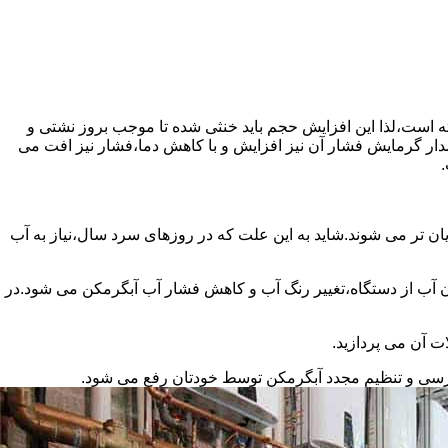
سته است،لذا این افزایش حجم باید خنثی شده تا موجب بروز نشتی و
دار گرمایش فشار آن نیز افزایش و با کاهش دما،فشار نیز افت می
.
ان تر می شوند.شاید به این علت که در روزهای سرد سال،نیاز به آب
ب از دستگاه،تغییر رنگ آب و کاهش فشار آب آبگرمکن می شود.در
ت آن می پردازید.
ررسی و تنظیم مجدد آبگرمکن توسط خودتان رفع می شود.