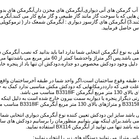
هایی که با سوخت گاز مانند گاز طبیعی و گاز مایع کار می کنند,آبگرمک
کنند,آبگرمکن هایی که با انرژی حیدری مانند آبگرمکن حیدری کار می کنند.3) آبگرمکن های گازسوز دیواری
باطی به نوع آبگرمکن انتخابی شما ندارد اما باید بدانید که نصب آبگرم
شود طبق مبحث 17 مقرارت ساختما در متراژ های زیر 60 متر
این دستگاه به دلیل وجود دودکش مخصوص دو جداره،دودکش آن تنها باد از پنجر
به علت فنی که دارددرمکانهایی که دودکش مکش مناسبی ندارد کمک به خ
رتی دیگراز پنجره یا دیواربه سمت بیرون خارج شده است به دلیل اینک