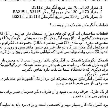
متراژ 60 الی 70 متر مربع آبگرمکن B3112
متراژ 70 الی 130 متر مربع آبگرمکن B3115 یا B3215i
متراژ بالاتر از 130 متر مربع آبگرمکن B3118 یا B3218i
قطعات آبگرمکن شمعک دار چیست ؟
مجموعه مغزی آب بندی،17) شیر تنظیم دما،18) مجموعه دیافگرام و میل سوپاپ آب 19) ترموکوپل و … که ما برای تعمیر آبگرمکن باید به نمایندگی های مجاز همان برند تماس حاصل فرمایید.
ترموکوپل آبگرمکن: هر گاه دو فلز غیر هم جنس مانند مس و روی را به
حدود 20 میلی ولت تولید می شود که توانایی تحریک سیم پیچ و باز کردن شیر مغناطیسی وسایل گاز سوز را در مدت 20 ثانیه دارد.
شمعک آبگرمکن: شمعک در آبگرمکن دائما روشن است تا به محض باز شد
ای به نازل شمعک رسانیده می شود.در سر منفذ شمعک در رگولاتور،یک ص
برند دیگری که با دستگاه شما متابقت دارد تماس بگیرید.
تعمیر آبگرمکن
مصرفی باز می شود با فرمان برد
از یک طرف جرقه زده می شود و از طرف دیگر همزمان شیر برقی مسیر گ
روشن می ماند و تعمیر
برد کنترل یک کار بسیار مهم و تخصصی است و برای برد باید به نمای