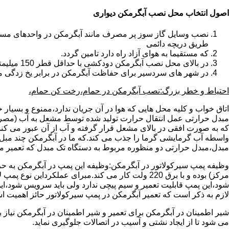
اصول انتخاب محل نصب آبگرمکن دیواری
طریق دریچه دائمی
که مستقیما به هوای آزاد راه دارد تامین گردد.
در بالای محل نصب آبگرمکن دودکشی با حداقل قطر 150 میلیمتر تعبیه شده باشد.
در شهر های سردسیر برای حفاظت آبگرمکن در برابر یخ زدگی م
احتیاط و خطر بزرگ:نصب آبگرمکن در حمام،رخت کن حمام،
اتاق خواب و کلیه محل هایی که هوا در آن جریان ندارد،ممنوع و بسیار
مبدل حرارتی عمل انتقال حرارت تولید شده توسط مشعل به آب (مصر
که به صورت افقی در بالای مشعل قرار گرفته و آب از آن عبور می کن
واسطه آب گرمایشی گرما را جذب می کند.که ما در آبگرمکن چند مبل مب
مبدل،مبدل حرارتی دو منظوره مربوط به دستگاه تک مبدل که تعمیر مب
وظیفه پمپ سیرکولاتور در آبگرمکن:وظیفه این پمپ در آبگرمکن به حر
مرکز) بوده و با برق 220 ولت کار می کند.مبرای ع
شود،این پمپ قابلیت تعمیر و سیم پیچی ندارد ولی باید سرویس شود،این
لازم به ذکر است که تعمیر آبگرمکن در پمپ سیرکولاتور حائز اهمیت ا
شیر اطمینان در آبگرمکن برای تعمیر و شیر اطمینان در آبگرمکن نیاز
می شود تا از ایجاد نشتی و آسیب در اتصالات جلوگیری نماید.