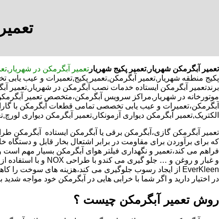
تعمیر
تعمیر آبگرمکن شهریار
,
تعمیر پکیج شهریار
تعمیر آبگرمکن در شهریار
,
تعم
پکیج منطقه شهریار,تعمیر آبگرمکن,تعمیر پکیج,تعمیرات و عیب یابی ت
برندتعمیر آبگرمکن ایستاده خدمات نصب آبگرمکن در شهریار,تعمیر آبگر
موتورخانه در شهریار,مراکز سرویس آبگرمکن،متخصص تعمیر آبگرمکن،
آبگرمکن،تعمیرات و عیب یابی تخصصی تمامی قطعات آبگرمکن با گارانتی
الکتریک,تعمیر آبگرمکن دیواری آزمونکار,تعمیر آبگرمکن دیواری لورچ,ت
که برای برآوردن برای مقاومت در برابر اشتعال بخار قابل و دستگاه 
فراهم می کند،تعمیر و نگهداری فیلتر هوای آبگرمکن بسیار مهم است و
و غبار و روغن و … جلو گیری 
EverKleen از ایجاد رسوب جلوگیری می کند،هزینه های سوخت ر
در اختیار دارید و اگر شما با خرابی هایی در آبگرمکن خود مواجه شدید ب
روش تعمیر آبگرمکن چیست ؟