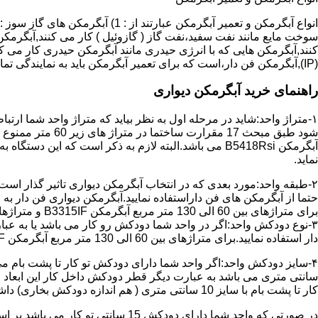
سوخت مایع مانند نفت سفید،نفت گاز ( گازوئیل ) کار می کنند,آبگرمکن 
(IP),آبگرمکن فن دار،است که برای تعمیر آبگرمکن باید به نمایندگی تماس حاصل فرمایید.
راهنمای خرید آبگرمکن دیواری
۱-متراژ واحد:شاید در مرحله اول به نظر بیاید که متراژ واحد شما ارت
آبگرمکن B5418Rsi می باشد.البته لازم به ذکر است که 
نماید.
حتما از آبگرمکن های فن داراستفاده نمایید.آبگرمکن دیواری فن دار 
برای متراژهای بین 60 الی 130 متر مربع آبگرمکن B3315IF و متراژهای بالای 130 متر مربع آبگرمکن B3318IF مناسب می باشد.
۳-نوع دودکش واحد:اگر در واحد شما دودکش رو کار می باشد یا به عبا
دار استفاده نمایید.برای متراژهای بین 60 الی 130 متر مربع آبگرمکن B3315IF و متراژهای بالای 130 متر مربع آبگرمکن B3318IF مناسب می باشد.
کار تا پشت بام با سایز 10 سانتی متری ( هم اندازه دودکش بخاری) داشته باشد تنها می توانید از آبگرمکن BX114 استفاده نمایید.
در صورتی که واحد شما دارای دودکش 15 سانتی تو کار می باشد بر اساس متراژ می توانید دستگاه های زیر را انتخاب نمایید: