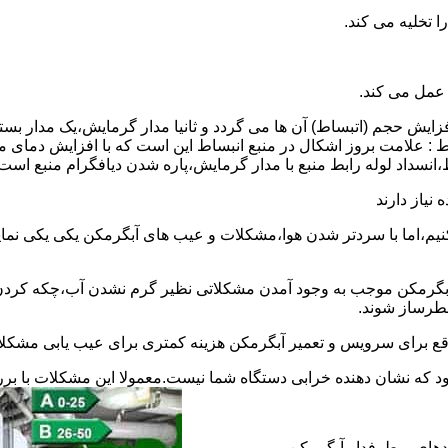
 عمل می کند.
 افزایش حجم (اتبساط) آن ها می گردد و ثانیا مدار گرمایش،یک مدار ب
 : علامت بروز اشکال در منبع انبساط این است که با افزایش دمای م
ساط،انسداد لوله رابط منبع با مدار گرمایش،پاره شدن دیافگرام منبع است
نیاز دارند
نیم،اما با سردتر شدن هوا،مشکلات و عیب های آبگرمکن یکی یکی نمای
رمکن موجب به وجود آمدن مشکلاتی نظیر گرم نشدن آب،چکه کردن آ
طرساز شوند.
وقع برای سرویس و تعمیر آبگرمکن هزینه کمتری برای عیب یابی مشکلا
د که نشان دهنده خرابی دستگاه شما نیست.معمولا این مشکلات با ب
ندهای پرطرفدار آبگرمکن