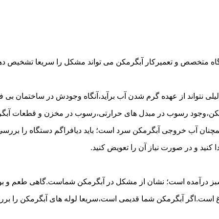
گاه متخصص و تعمیرکار آبگرمکن می تواند مشکل را سریعا تشخیص دهد 
لی نتواند از عهده گرم شدن آب برآید،آنگاه وجودش در ساختمان بی فای
مکن،وجود رسوب در مبدل های حرارتی،رسوب در مخزن و قطعات آبگرم
مچنان آب خروجی آبگرمکن سرد است؛ باید دیافراگم دستگاه را بررسی 
کنید و در صورت نیاز آن را تعویض کنید.
 سبز درآمده است؛ نشان از مشکل در آبگرمکن شماست.گاهی طعم و بوی 
ست.اگر آبگرمکن شما قدیمی است،سریعا لوله های آبگرمکن را بررسی