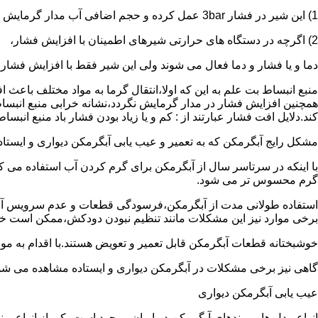
1) این شیر در فشار 3bar عمل کرده و حجم اضافی آب مدار گرمایش را تخلیه می کند.
2) اگرچه در دستگاه های حرارتی شیرهای اطمینان با افزایش فشار،
دما و یا فشار و دما فعال می شوند ولی این شیر فقط با افزایش فشار
منبع انبساط بت علم به این که اولا،انتقال گرما به مواد مختلف باعث
همچنین افزایش فشار در مدار گرمایش نگردد،نشانه خرابی منبع انبساط
کند.دلایل افت فشار عبارتند از : کم و یا زیاد بودن فشار باد منبع انب
مشکل رایج آبگرمکن که به تعمیر و عیب یابی آبگرمکن دیواری و ایستاده 
با اینکه در سرتاسر سال از آبگرمکن برای گرم کردن آب استفاده می ک
گرم محسوس تر می شود.
استفاده طولانی مدت از آبگرمکن،فرسودگی قطعات و عدم سرویس آبگ
برخی موارد نیز این مشکلات مانند تنظیم نبودن دودکش،ممکن است خ
خوشبختانه قطعات آبگرمکن قابل تعمیر و تعویض هستند.با اقدام به م
گاهی نیز برخی مشکلات در آبگرمکن دیواری و ایستاده مشاهده می شو
عیب یابی آبگرمکن دیواری
انواع مدل ها و برندهای آبگرمکن در ایران موجود است.یکی از انواع بر