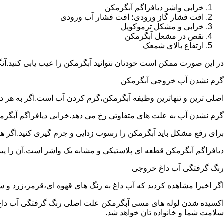
خرابی واشر دیافراگم آبگرمکن
افت فشار گاز ورودی؛ افت فشار آب ورودی
خرابی و مشکل ترموکوپل
نقص در مشعل آبگرمکن
ارتفاع بالای شمعک
در این صورت ممکن است خودتان نتوانید آبگرمکن را عیب یابی کنید.آن
گرم نشدن آب خروجی آبگرمکن
اصلی ترین و تنهاترین وظیفه آبگرمکن،گرم کردن آب است.اگر به هر دلی
گرم نشدن آب به علت های متفاوتی رخ می دهد.خرابی دیافراگم آبگر
برای رفع مشکل باید آبگرمکن را رسوب زدایی و جرم گیری کنید.اگر ه
دیافراگم آبگرمکن قطعه ای پلاستیکی و مشابه یک واشر است.آن را پیدا 
رنگ گرفتگی آب داغ خروجی
اگر اخیرا مشاهده کردید که آب داغ به رنگ های قهوه ای،قرمز،زرد و
اکسیده شدن لوله های مسی آبگرمکن علت اصلی رنگ گرفتگی آب داغ ا
سلامت شما و خانواده تان خواهد شد.