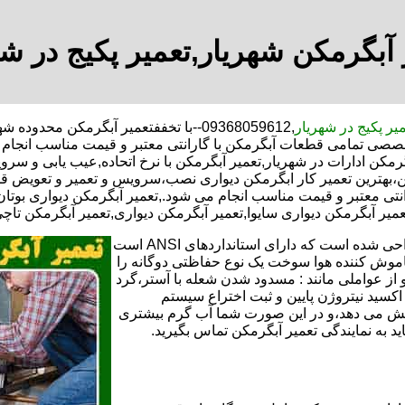
 آبگرمکن شهریار,تعمیر پکیج در شه
یر پکیج در شهریار
,09368059612--با تخففتعمیر آبگرمکن م
خصصی تمامی قطعات آبگرمکن با گارانتی معتبر و قیمت مناسب انجام م
مکن ادارات در شهریار,تعمیر آبگرمکن با نرخ اتحاده,عیب یابی و سروی
بهترین تعمیر کار ابگرمکن دیواری نصب،سرویس و تعمیر و تعویض قط
 معتبر و قیمت مناسب انجام می شود.,تعمیر آبگرمکن دیواری بوتان,ت
عمیر آبگرمکن دیواری سایوا,تعمیر آبگرمکن دیواری,تعمیر آبگرمکن تاچی
تعمیر آبگرمکن گازی،آبگرمکن برقی یا آبگرمکن ایستاده ​ آبگرمکن طراحی شده است که دارای استانداردهای ANSI است
خاموش کننده هوا سوخت یک نوع حفاظتی دوگانه را
 از عواملی مانند : مسدود شدن شعله با آستر،گرد
می کندو با طراحی NOX و با استفاده از اکسید نیتروژن پایین و ثبت اختراع سیستم
ا کاهش می دهد،و در این صورت شما آب گرم بیشتری
اید به نمایندگی تعمیر آبگرمکن تماس بگیرید.