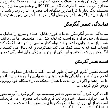
تعمیر آبگرمکن همه محصولات طیف گسترده ای از محصولات آب گرم ار
مخازن آب مستقیم با ظرفیت 40 الی 100 گا
اختیار دارید و اگر شما در این مول آبگرمکن ها با خرابی روبرو شدید،نیا
نمایندگی تعمیر آبگرمکن
نمایندگی تعمیر آبگرمکن خدمات فوری،قابل اعتماد و سریع را شامل ت
مشتریان خود قرار داده است که لوله کش های متخصص ما می توانند مدل
شما نیاز به جابجایی داشته باشد،لوله گذار ما می تواند به شما کمک 
انتخاب کنید که به شما کمک می کند عملکردی را که دنبال می کنید.تا نیا
آبگرمکن پرداخت نکنید و این یکی از بهترین ویژگی های نمایندگی تعمی
قیمت تعمیر آبگرمکن
قیمت تعمیر آبگرم کن همان طور که می دانید با یکدیگر متفاوت است و 
اعلام می کنند و نمایندگی ها قیمت های پیشنهادی را بهمشتریان ارائه 
ها می دهند و اگر در این مدت با همان مشکلات در دستگاه خود روبرو ش
روش گرم کردن آب
الف : گرم کردن آب به صورت غیر مستقیم،ب : گرم کردن آب به صورت
یا مبل حرارتی منتقل شده و باعث گرم شدن آب مصرفی می گردد.اماد
استفاده از این روش انواع آبگرمکن های مستقیم ساخته شده است.
انواع آبگرمکن و تعمیر آبگرمکن