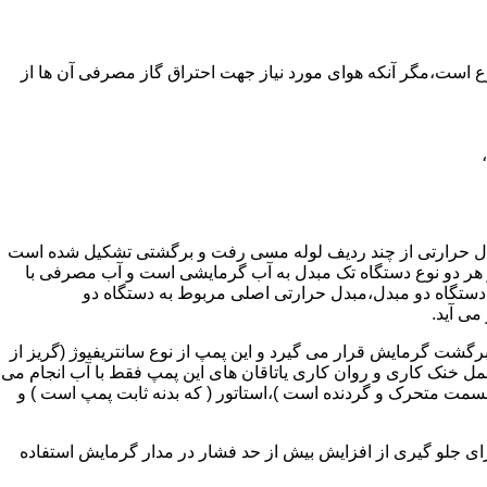
ر واحدهای مسکونی و غیر مسکونی که مسحت آن ها کمتر از 60 متر مربع باشد ممنوع است،مگر آنکه هوای مورد نیاز جهت احتراق گاز مصرفی آن ها از
دل حرارتی از چند ردیف لوله مسی رفت و برگشتی تشکیل شده است
ر هر دو نوع دستگاه تک مبدل به آب گرمایشی است و آب مصرفی با
ه دستگاه دو مبدل،مبدل حرارتی اصلی مربوط به دستگاه دو
می آید.
گشت گرمایش قرار می گیرد و این پمپ از نوع سانتریفیوژ (گریز از
 باشد،عمل خنک کاری و روان کاری یاتاقان های این پمپ فقط با آب انجام می
 قسمت متحرک و گردنده است )،استاتور ( که بدنه ثابت پمپ است ) و
رای جلو گیری از افزایش بیش از حد فشار در مدار گرمایش استفاده