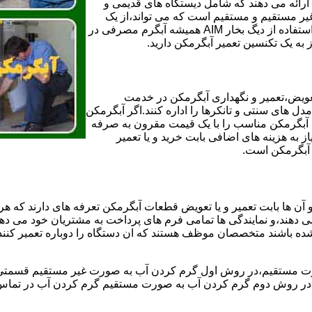
ائه می دهند که شامل دیستگاه های قدیمی و
لن و همچنین مخازن آب غیر مستقیم و مستقیم است که می تواند،از یک
سیستم دیگ بخار با کارآمدترین دیگهای آب مصرفی نیاز دارید و شما با استفاده از دیگ بخار AIM همیشه آبگرم مصرفی در
ز به یک تکنسین تعمیر آبگرمکن دارید.
عویض،تعمیر و نگهداری آبگرمکن در خدمت
 های سنتی و تانکرها را اداره کنند.اگر آبگرمکن
کند آبگرمکن مناسب را با یک قیمت مقرون به صرفه
ز به هزینه های اضافی بابت خرید و یا تعمیر
ر آبگرمکن است.
آن ها بابت تعمیر و یا تعویض قطعات آبگرمکن تعرفه های دارند که هر 
می دهند،و نمایندگی ها تمامی فرم های پرداخت به مشتریان خود می دهند
ده باشند متخصصان موظف هستند که ان دستگاه را دوباره تعمیر کنند و
 مستقیم،در روش اول گرم کردن آب به صورت غیر مستقیم قسمتی از 
ر روش دوم گرم کردن آب به صورت مستقیم گرم کردن آب در تماس مس