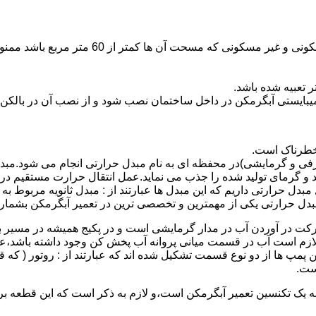
نصب وسایل گاز سوز پر مصرف مانند آبگرمکن د
یبایستی آبگرمکن در داخل ساختمان نصب شود و از نصب آن در بالکن،
 خطرناک است.
فی و گرمایشی)در محفظه ای به نام مبدل حرارتی انجام می شود.مب
د و گرمای تولید شده را جذب می نماید.عمل انتقال حرارت مستقیم د
دل حرارتی داریم که این مبدل ها عبارتند از : مبدل ثانویه مربوط ب
دل حرارتی یکی از مهمترین و تخصصی ترین در تعمیر آبگرمکن بشمار 
کت در آوردن آب در مدار گرمایشی است و در پکیج همیشه در مسیر بر
ملکرداین نوع پمپ لازم است آب در قسمت میانی پروانه آب پخش کن وجود داشته
 پمپ ها از دو نوع قسمت تشکیل شده اند که عبارتند از : روتور ( که
ست.
 به یک تکنسین تعمیر آبگرمکن است،و لازم به ذکر است که این قطعه ب