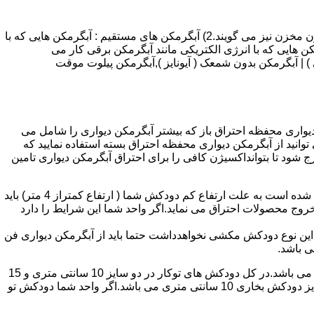
انواع آبگرمکن و تعمیر آبگرمکن عبارتند از : 1) آبگرمکن های گاز سوز : آب گرمکن های آنی دیواری,آبگرمکن های مخزن دار,آبگرمکن های بدون مخزن نیز می گویند.2) آبگرمکن های مستقیم : آبگرمکن هایی که با
ن هایی که با انرژی الکتریکی مانند آبگرمکن برقی کار می
 : آبگرمکن شمعک دار ( ترموکوپلی ) | آبگرمکن بدون شمعک ( آیونایز ),آبگرمکن پیلوت موقت
کن دیواری محفظه احتراق باز که بیشتر آبگرمکن دیواری را شامل می
 ممنوع می باشد.پس اگر متراژ واحدشما کمتر از 60 متر مربع می باشدتنها می توانید از آبگرمکن دیواری محفظه احتراق بسته استفاده نمایید که
ه خارج شود تا بتوانداکسیژن کافی را برای احتراق آبگرمکن دیواری تامین
۲-طبقه واحد:مورد بعدی که در انتخاب آبگرمکن دیواری تاثیر گذار است طبقه وقوع ساختمان است،اگر واحد شما در طبقه آخرساختمان واقع شده است به علت ارتفاع کم دودکش شما ( ارتفاع کمتراز 4 متر) باید
روج محصولات احتراق می نماید.اگر واحد شما این شرایط را دارد
ه این نوع دودکش مکشی نخواهدداشت حتما باید از آبگرمکن دیواری فن
۴-سایز دودکش واحد:اگر واحد شما دارای دودکش تو کار تا پشت بام می باشد سایز این دودکش تعیین کننده نوع آبگرمکن دیواری انتخابی شما می باشد.در کل دودکش های توکار در دو سایز 10 سانتی متری و 15
سانتی متری می باشد به عبارت دیگر قطر دودکش داخل کار این ابعاد می باشد.برای اینکه بهتر بتوانیم منظورمان را برسانیم دودکش های سایز دودکش بخاری 10 سانتی متری می باشد.اگر واحد شما دودکش تو