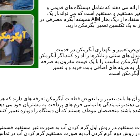
ائه می دهند که شامل دیستگاه های قدیمی و
لن و همچنین مخازن آب غیر مستقیم و مستقیم است که می تواند،از یک
سیستم دیگ بخار با کارآمدترین دیگهای آب مصرفی نیاز دارید و شما با استفاده از دیگ بخار AIM همیشه آبگرم مصرفی در
ز به یک تکنسین تعمیر آبگرمکن دارید.
عویض،تعمیر و نگهداری آبگرمکن در خدمت
 های سنتی و تانکرها را اداره کنند.اگر آبگرمکن
کند آبگرمکن مناسب را با یک قیمت مقرون به صرفه
ز به هزینه های اضافی بابت خرید و یا تعمیر
ر آبگرمکن است.
آن ها بابت تعمیر و یا تعویض قطعات آبگرمکن تعرفه های دارند که هر 
می دهند،و نمایندگی ها تمامی فرم های پرداخت به مشتریان خود می دهند
ده باشند متخصصان موظف هستند که ان دستگاه را دوباره تعمیر کنند و
 مستقیم،در روش اول گرم کردن آب به صورت غیر مستقیم قسمتی از 
ر روش دوم گرم کردن آب به صورت مستقیم گرم کردن آب در تماس مس