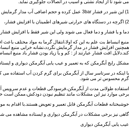
می شود تا از ایجاد نشتی و آسیب در اتصالات جلوگیری نماید.
1) این شیر در فشار 3bar عمل کرده و حجم اضافی آب مدار گرمایش را تخلیه می کند.
2) اگرچه در دستگاه های حرارتی شیرهای اطمینان با افزایش فشار،
دما و یا فشار و دما فعال می شوند ولی این شیر فقط با افزایش فشار
منبع انبساط بت علم به این که اولا،انتقال گرما به مواد مختلف باعث
همچنین افزایش فشار در مدار گرمایش نگردد،نشانه خرابی منبع انبساط
کند.دلایل افت فشار عبارتند از : کم و یا زیاد بودن فشار باد منبع انب
مشکل رایج آبگرمکن که به تعمیر و عیب یابی آبگرمکن دیواری و ایستاده 
با اینکه در سرتاسر سال از آبگرمکن برای گرم کردن آب استفاده می ک
گرم محسوس تر می شود.
استفاده طولانی مدت از آبگرمکن،فرسودگی قطعات و عدم سرویس آبگ
برخی موارد نیز این مشکلات مانند تنظیم نبودن دودکش،ممکن است خ
خوشبختانه قطعات آبگرمکن قابل تعمیر و تعویض هستند.با اقدام به م
گاهی نیز برخی مشکلات در آبگرمکن دیواری و ایستاده مشاهده می شو
عیب یابی آبگرمکن دیواری