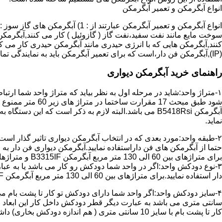
انواع آبگرمکن و تعمیر آبگرمکن
سوخت مایع مانند نفت سفید،نفت گاز ( گازوئیل ) کار می کنند,آبگرمکن 
(IP),آبگرمکن فن دار،است که برای تعمیر آبگرمکن باید به نمایندگی تماس حاصل فرمایید.
راهنمای خرید آبگرمکن دیواری
۱-متراژ واحد:شاید در مرحله اول به نظر بیاید که متراژ واحد شما ارت
آبگرمکن B5418Rsi می باشد.البته لازم به ذکر است که 
نماید.
حتما از آبگرمکن های فن داراستفاده نمایید.آبگرمکن دیواری فن دار 
برای متراژهای بین 60 الی 130 متر مربع آبگرمکن B3315IF و متراژهای بالای 130 متر مربع آبگرمکن B3318IF مناسب می باشد.
۳-نوع دودکش واحد:اگر در واحد شما دودکش رو کار می باشد یا به عبا
دار استفاده نمایید.برای متراژهای بین 60 الی 130 متر مربع آبگرمکن B3315IF و متراژهای بالای 130 متر مربع آبگرمکن B3318IF مناسب می باشد.
کار تا پشت بام با سایز 10 سانتی متری ( هم اندازه دودکش بخاری) داشته باشد تنها می توانید از آبگرمکن BX114 استفاده نمایید.