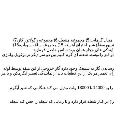
قطعات ساختمان آب گرم کن های دیواری شمعک دار عبارتند از : 1) کلاهک تعدیل،2) کلاهک تعدیل جریان دودکش،3) صفحه پشتی آبگرمکن،4) مبدل گرمایی،5) مجموعه مشعل،6) مجموعه رگولاتور گاز،7)
مجموعه رگولاتور آب،8) رویه آبگرمکن،9) صفحه پشتی آبگرمکن،10) رگولاتور آب در آبگرمکن های شمعک دار،11) بدنه،12) قاب برنجی،13) شیپوره،14) شیر احتراق آهسته،15) مجموعه ساقه سوپاپ،16)
و فلز را توسط شعله ای گرم کنیم بین دو سر دیگر ترموکوپل ولتاژی
ساندن گاز به شمعک وجود دارد گاز خروجی از این منفذ توسط لوله
عمیر هر یک از این قطعات باید از نمایندگی تعمیر آبگرمکن و یا هر
برد کنترل آبگرمکن:نیروی محرکه این برد از یک آدابتور یا دو عدد باتری 1/5 ولت تامین می شود.برای ایجاد جرقه یک تراس افزاینده این 3 ولت را به 14000 تا 18000 ولت تبدیل می کند.هنگامی که شیر آبگرم
در کنار شعله قرار دارد و تا زمانی که شعله را حس کند شعله