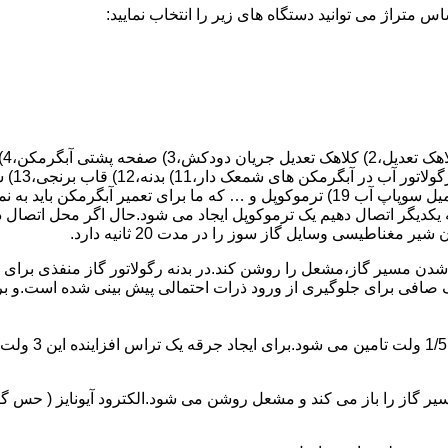
 یکدیگر اتصال دهیم یک ترموکوپل ایجاد می شود.حال اگر محل اتصال د
ن مسیر گاز،مشعل را روشن کند.در بدنه رگولاتور گاز منفذی برای ر
افی برای جلوگیری از ورود ذرات احتمالی پیش بینی شده است.و برای ت
از را باز می کند و مشعل روشن می شود.الکترود آیونایز ( حس گر ) 