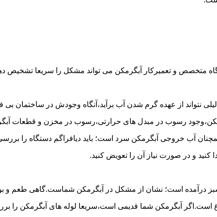
گاه متخصص و تعمیرکار آبگرمکن می تواند مشکل را سریعا تشخیص دهد 
لی نتواند از عهده گرم شدن آب برآید،آنگاه وجودش در ساختمان بی فای
مکن،وجود رسوب در مبدل های حرارتی،رسوب در مخزن و قطعات آبگرم
مچنان آب خروجی آبگرمکن سرد است؛ باید دیافراگم دستگاه را بررسی 
کنید و در صورت نیاز آن را تعویض کنید.
 سبز درآمده است؛ نشان از مشکل در آبگرمکن شماست.گاهی طعم و بوی 
ست.اگر آبگرمکن شما قدیمی است،سریعا لوله های آبگرمکن را بررسی