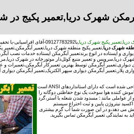
رمکن شهرک دریا,تعمیر پکیج در ش
 دریا
,
تعمیر پکیج شهرک دریا
,با
09127783292-آقای افراسیابی-با تخفیف مشاوره رایگان شبانه روزی کارگران مجرب
طقه شهرک دریا
,تعمیر پکیج منطقه شهرک دریا,تعمیر آبگرمکن,تعمیر 
ری و ایستاده در انوع برندتعمیر آبگرمکن ایستاده خدمات نصب آبگرم
 شهرک دریا,سرویس و تعمیر منبع کوئل‌دار موتورخانه در شهرک دریا,
واری,تعمیر آبگرمکن توسط بهترین تعمیرکار آبگرمکن،تعمیرات و عی
ری پلار,تعمیر آبگرمکن دیواری سپهر الکتریک,تعمیر آبگرمکن دیواری آ
تعمیر آبگرمکن گازی،آبگرمکن برقی یا آبگرمکن ایستاده ​ آبگرمکن طراحی شده است که دارای استانداردهای ANSI است
خاموش کننده هوا سوخت یک نوع حفاظتی دوگانه را
 از عواملی مانند : مسدود شدن شعله با آستر،گرد
می کندو با طراحی NOX و با استفاده از اکسید نیتروژن پایین و ثبت اختراع سیستم
ا کاهش می دهد،و در این صورت شما آب گرم بیشتری
اید به نمایندگی تعمیر آبگرمکن تماس بگیرید.