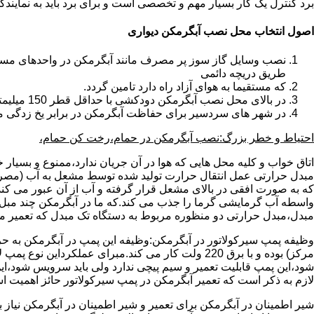
برد کنترل یک کار بسیار مهم و تخصصی است و برای برد باید به نمای
اصول انتخاب محل نصب آبگرمکن دیواری
طریق دریچه دائمی
که مستقیما به هوای آزاد راه دارد تامین گردد.
در بالای محل نصب آبگرمکن دودکشی با حداقل قطر 150 میلیمتر تعبیه شده باشد.
در شهر های سردسیر برای حفاظت آبگرمکن در برابر یخ زدگی م
احتیاط و خطر بزرگ:نصب آبگرمکن در حمام،رخت کن حمام،
اتاق خواب و کلیه محل هایی که هوا در آن جریان ندارد،ممنوع و بسیار
مبدل حرارتی عمل انتقال حرارت تولید شده توسط مشعل به آب (مصر
که به صورت افقی در بالای مشعل قرار گرفته و آب از آن عبور می کن
واسطه آب گرمایشی گرما را جذب می کند.که ما در آبگرمکن چند مبل مب
مبدل،مبدل حرارتی دو منظوره مربوط به دستگاه تک مبدل که تعمیر مب
وظیفه پمپ سیرکولاتور در آبگرمکن:وظیفه این پمپ در آبگرمکن به حر
مرکز) بوده و با برق 220 ولت کار می کند.مبرای ع
شود،این پمپ قابلیت تعمیر و سیم پیچی ندارد ولی باید سرویس شود،این
لازم به ذکر است که تعمیر آبگرمکن در پمپ سیرکولاتور حائز اهمیت ا
شیر اطمینان در آبگرمکن برای تعمیر و شیر اطمینان در آبگرمکن نیاز