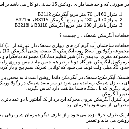
در صورتی که واحد شما دارای دودکش 15 سانتی تو کار می باشد بر اساس متراژ می توانید دستگاه های زیر را انتخاب نمایید:
متراژ 60 الی 70 متر مربع آبگرمکن B3112
متراژ 70 الی 130 متر مربع آبگرمکن B3115 یا B3215i
متراژ بالاتر از 130 متر مربع آبگرمکن B3118 یا B3218i
قطعات آبگرمکن شمعک دار چیست ؟
مجموعه مغزی آب بندی،17) شیر تنظیم دما،18) مجموعه دیافگرام و میل سوپاپ آب 19) ترموکوپل و … که ما برای تعمیر آبگرمکن باید به نمایندگی های مجاز همان برند تماس حاصل فرمایید.
ترموکوپل آبگرمکن: هر گاه دو فلز غیر هم جنس مانند مس و روی را به
حدود 20 میلی ولت تولید می شود که توانایی تحریک سیم پیچ و باز کردن شیر مغناطیسی وسایل گاز سوز را در مدت 20 ثانیه دارد.
شمعک آبگرمکن: شمعک در آبگرمکن دائما روشن است تا به محض باز شد
ای به نازل شمعک رسانیده می شود.در سر منفذ شمعک در رگولاتور،یک ص
برند دیگری که با دستگاه شما متابقت دارد تماس بگیرید.
تعمیر آبگرمکن
مصرفی باز می شود با فرمان برد
از یک طرف جرقه زده می شود و از طرف دیگر همزمان شیر برقی مسیر گ
روشن می ماند و تعمیر