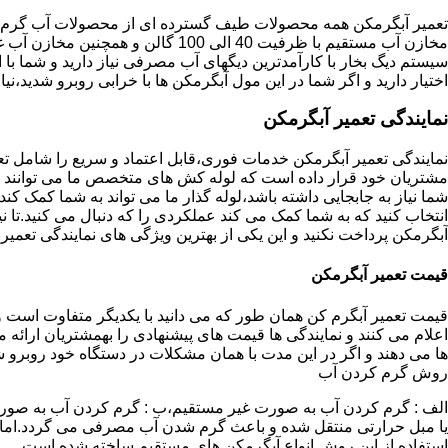
تعمیر آبگرمکن همه محصولات طیف گسترده ای از محصولات آب گرم ار
مخازن آب مستقیم با ظرفیت 40 الی 100 گا
اختیار دارید و اگر شما در این مول آبگرمکن ها با خرابی روبرو شدید،نیا
نمایندگی تعمیر آبگرمکن
نمایندگی تعمیر آبگرمکن خدمات فوری،قابل اعتماد و سریع را شامل ت
مشتریان خود قرار داده است که لوله کش های متخصص ما می توانند مدل
شما نیاز به جابجایی داشته باشد،لوله گذار ما می تواند به شما کمک 
انتخاب کنید که به شما کمک می کند عملکردی را که دنبال می کنید.تا نیا
آبگرمکن پرداخت نکنید و این یکی از بهترین ویژگی های نمایندگی تعمی
قیمت تعمیر آبگرمکن
قیمت تعمیر آبگرم کن همان طور که می دانید با یکدیگر متفاوت است و 
اعلام می کنند و نمایندگی ها قیمت های پیشنهادی را بهمشتریان ارائه 
ها می دهند و اگر در این مدت با همان مشکلات در دستگاه خود روبرو ش
روش گرم کردن آب
الف : گرم کردن آب به صورت غیر مستقیم،ب : گرم کردن آب به صورت
یا مبل حرارتی منتقل شده و باعث گرم شدن آب مصرفی می گردد.اماد
استفاده از این روش انواع آبگرمکن های مستقیم ساخته شده است.