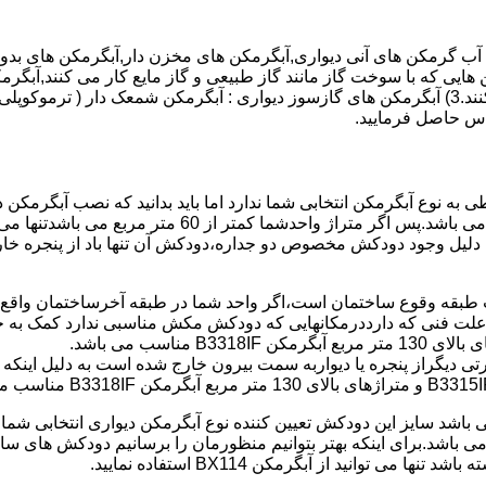
هایی که با سوخت گاز مانند گاز طبیعی و گاز مایع کار می کنند,آبگرمک
کنند,آبگرمکن هایی که با انرژی حیدری مانند آبگرمکن حیدری کار می کنند.3) آبگرمکن های گازسوز دیواری
باطی به نوع آبگرمکن انتخابی شما ندارد اما باید بدانید که نصب آبگرم
شود طبق مبحث 17 مقرارت ساختما در متراژ های زیر 60 متر
این دستگاه به دلیل وجود دودکش مخصوص دو جداره،دودکش آن تنها باد از پنجر
به علت فنی که دارددرمکانهایی که دودکش مکش مناسبی ندارد کمک به خ
رتی دیگراز پنجره یا دیواربه سمت بیرون خارج شده است به دلیل اینک