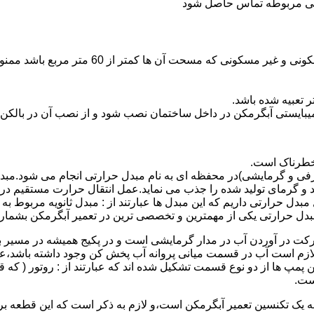
ندگی مربوطه تماس حاصل شود
نصب وسایل گاز سوز پر مصرف مانند آبگرمکن د
یبایستی آبگرمکن در داخل ساختمان نصب شود و از نصب آن در بالکن،
 خطرناک است.
فی و گرمایشی)در محفظه ای به نام مبدل حرارتی انجام می شود.مب
د و گرمای تولید شده را جذب می نماید.عمل انتقال حرارت مستقیم د
دل حرارتی داریم که این مبدل ها عبارتند از : مبدل ثانویه مربوط ب
دل حرارتی یکی از مهمترین و تخصصی ترین در تعمیر آبگرمکن بشمار 
کت در آوردن آب در مدار گرمایشی است و در پکیج همیشه در مسیر بر
ملکرداین نوع پمپ لازم است آب در قسمت میانی پروانه آب پخش کن وجود داشته
 پمپ ها از دو نوع قسمت تشکیل شده اند که عبارتند از : روتور ( که
ست.
 به یک تکنسین تعمیر آبگرمکن است،و لازم به ذکر است که این قطعه ب