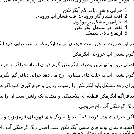
خرابی واشر دیافراگم آبگرمکن
افت فشار گاز ورودی؛ افت فشار آب ورودی
خرابی و مشکل ترموکوپل
نقص در مشعل آبگرمکن
ارتفاع بالای شمعک
در این صورت ممکن است خودتان نتوانید آبگرمکن را عیب یابی کنید.آن
گرم نشدن آب خروجی آبگرمکن
اصلی ترین و تنهاترین وظیفه آبگرمکن،گرم کردن آب است.اگر به هر دلی
گرم نشدن آب به علت های متفاوتی رخ می دهد.خرابی دیافراگم آبگر
برای رفع مشکل باید آبگرمکن را رسوب زدایی و جرم گیری کنید.اگر ه
دیافراگم آبگرمکن قطعه ای پلاستیکی و مشابه یک واشر است.آن را پیدا 
رنگ گرفتگی آب داغ خروجی
اگر اخیرا مشاهده کردید که آب داغ به رنگ های قهوه ای،قرمز،زرد و
اکسیده شدن لوله های مسی آبگرمکن علت اصلی رنگ گرفتگی آب داغ ا
سلامت شما و خانواده تان خواهد شد.