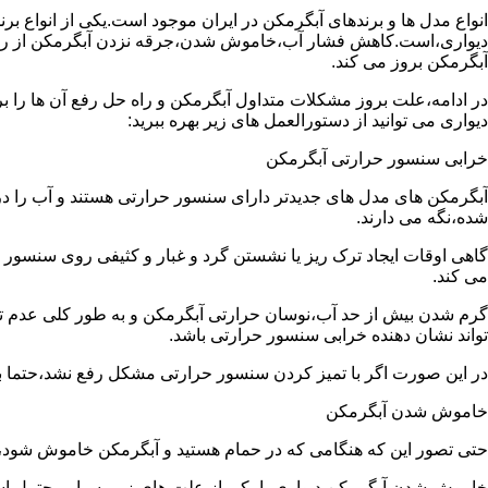
انواع مدل ها و برندهای آبگرمکن در ایران موجود است.یکی از انواع بر
دیواری،است.کاهش فشار آب،خاموش شدن،جرقه نزدن آبگرمکن از رایج
آبگرمکن بروز می کند.
در ادامه،علت بروز مشکلات متداول آبگرمکن و راه حل رفع آن ها را ب
دیواری می توانید از دستورالعمل های زیر بهره ببرید:
خرابی سنسور حرارتی آبگرمکن
آبگرمکن های مدل های جدیدتر دارای سنسور حرارتی هستند و آب را د
شده،نگه می دارند.
گاهی اوقات ایجاد ترک ریز یا نشستن گرد و غبار و کثیفی روی سنسور ح
می کند.
گرم شدن بیش از حد آب،نوسان حرارتی آبگرمکن و به طور کلی عدم 
تواند نشان دهنده خرابی سنسور حرارتی باشد.
در این صورت اگر با تمیز کردن سنسور حرارتی مشکل رفع نشد،حتما ب
خاموش شدن آبگرمکن
حتی تصور این که هنگامی که در حمام هستید و آبگرمکن خاموش شو
خاموش شدن آبگرمکن دیواری با یکی از علت های زیر بسیار محتمل ا