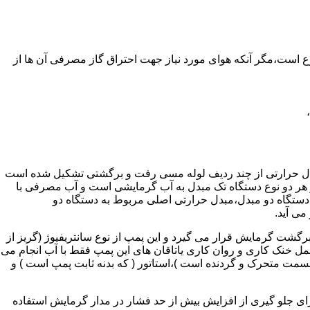
ر واحدهای مسکونی و غیر مسکونی که مسحت آن ها کمتر از 60 متر مربع باشد ممنوع است،مگر آنکه هوای مورد نیاز جهت احتراق گاز مصرفی آن ها از
دل حرارتی از چند ردیف لوله مسی رفت و برگشتی تشکیل شده است
ر هر دو نوع دستگاه تک مبدل به آب گرمایشی است و آب مصرفی با
ه دستگاه دو مبدل،مبدل حرارتی اصلی مربوط به دستگاه دو
می آید.
گشت گرمایش قرار می گیرد و این پمپ از نوع سانتریفیوژ (گریز از
 باشد،عمل خنک کاری و روان کاری یاتاقان های این پمپ فقط با آب انجام می
 قسمت متحرک و گردنده است )،استاتور ( که بدنه ثابت پمپ است ) و
رای جلو گیری از افزایش بیش از حد فشار در مدار گرمایش استفاده