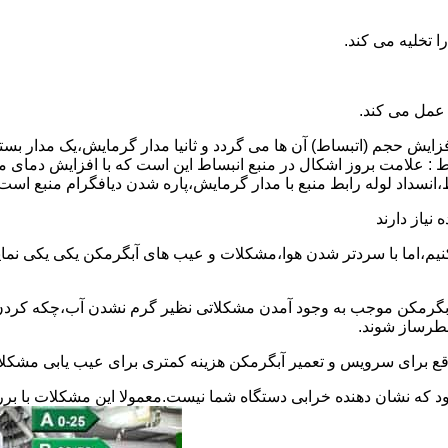
 عمل می کند.
 افزایش حجم (اتبساط) آن ها می گردد و ثانیا مدار گرمایش،یک مدار ب
 : علامت بروز اشکال در منبع انبساط این است که با افزایش دمای م
ساط،انسداد لوله رابط منبع با مدار گرمایش،پاره شدن دیافگرام منبع است
نیاز دارند
نیم،اما با سردتر شدن هوا،مشکلات و عیب های آبگرمکن یکی یکی نمای
رمکن موجب به وجود آمدن مشکلاتی نظیر گرم نشدن آب،چکه کردن آ
طرساز شوند.
وقع برای سرویس و تعمیر آبگرمکن هزینه کمتری برای عیب یابی مشکلا
د که نشان دهنده خرابی دستگاه شما نیست.معمولا این مشکلات با ب