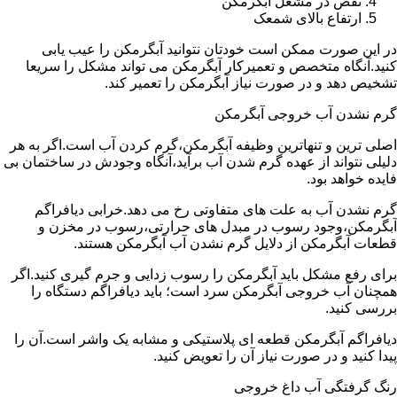
نقص در مشعل آبگرمکن
ارتفاع بالای شمعک
در این صورت ممکن است خودتان نتوانید آبگرمکن را عیب یابی
کنید.آنگاه متخصص و تعمیرکار آبگرمکن می تواند مشکل را سریعا
تشخیص دهد و در صورت نیاز آبگرمکن را تعمیر کند.
گرم نشدن آب خروجی آبگرمکن
اصلی ترین و تنهاترین وظیفه آبگرمکن،گرم کردن آب است.اگر به هر
دلیلی نتواند از عهده گرم شدن آب برآید،آنگاه وجودش در ساختمان بی
فایده خواهد بود.
گرم نشدن آب به علت های متفاوتی رخ می دهد.خرابی دیافراگم
آبگرمکن،وجود رسوب در مبدل های حرارتی،رسوب در مخزن و
قطعات آبگرمکن از دلایل گرم نشدن آب آبگرمکن هستند.
برای رفع مشکل باید آبگرمکن را رسوب زدایی و جرم گیری کنید.اگر
همچنان آب خروجی آبگرمکن سرد است؛ باید دیافراگم دستگاه را
بررسی کنید.
دیافراگم آبگرمکن قطعه ای پلاستیکی و مشابه یک واشر است.آن را
پیدا کنید و در صورت نیاز آن را تعویض کنید.
رنگ گرفتگی آب داغ خروجی