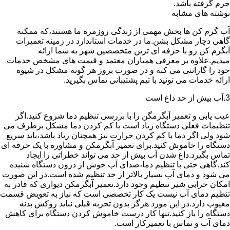
جرم گرفته باشد.
نوشته های مشابه
آب گرم کن ها بخش مهمی از زندگی روزمره ما هستند،که ممکنه
گاهی دچار مشکل بشن.ما در خدمات استاندارد در زمینه تعمیرات
آبگرم کن رو با حرفه ای ترین متخصصین شهر به شما ارائه
میدیم.علاوه بر معرفی همیاران معتمد و قیمت های مشخص خدمات
خود را گارانتی می کنه و در صورت بروز هر گونه مشکل در شیوه
ارائه خدمات می تونید با تیم پشتیبانی تماس بگیرید.
3.آب بیش از حد داغ است
عیب یابی و تعمیر آبگرمگن را با بررسی تنظیم دما شروع کنید.اگر
تنظیمات فعلی دستگاه زیاد است با کم کردن دما مشکل برطرف می
شود ولی اگر دما با کم کردن حرارت نیز همچنان زیاد باشد،باید سریع
دستگاه را خاموش کنید.برای تعمیر آبگرمکن و مشاوره با یک حرفه ای
تماس بگیرد.داغ شدن آب بیش از حد می تواند خطراتی را ایجاد
کند.گاهی حتی با تنظیم دما،صدای آب جوش از درون دستگاه شنیده
می شود و دمای آب بسیار بالاتر از حد تنظیم شده است.در این صورت
امکان خرابی شیر تنظیم وجود دارد.تعمیر آبگرمکن دیواری که قادر به
تنظیم دمای آب نیست یک کار تخصصی است که نیاز به تعویض قسمت
معیوب دارد.در این مورد هرگز بدون تجربه قبلی نباید روکش بدنه
دستگاه را باز کنید.تنها کار درست خاموش کردن دستگاه برای کاهش
دمای آب و تماس با تعمیرکار است.