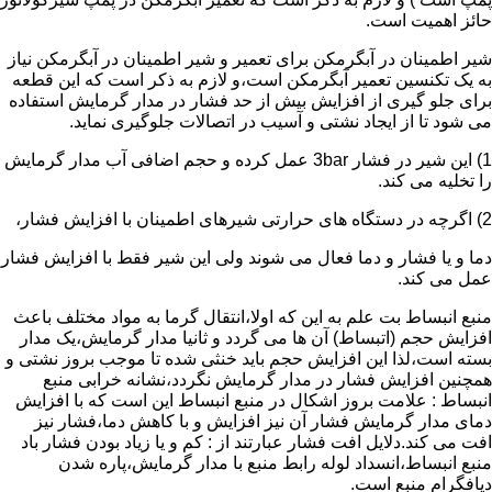
حائز اهمیت است.
شیر اطمینان در آبگرمکن برای تعمیر و شیر اطمینان در آبگرمکن نیاز
به یک تکنسین تعمیر آبگرمکن است،و لازم به ذکر است که این قطعه
برای جلو گیری از افزایش بیش از حد فشار در مدار گرمایش استفاده
می شود تا از ایجاد نشتی و آسیب در اتصالات جلوگیری نماید.
1) این شیر در فشار 3bar عمل کرده و حجم اضافی آب مدار گرمایش
را تخلیه می کند.
2) اگرچه در دستگاه های حرارتی شیرهای اطمینان با افزایش فشار،
دما و یا فشار و دما فعال می شوند ولی این شیر فقط با افزایش فشار
عمل می کند.
منبع انبساط بت علم به این که اولا،انتقال گرما به مواد مختلف باعث
افزایش حجم (اتبساط) آن ها می گردد و ثانیا مدار گرمایش،یک مدار
بسته است،لذا این افزایش حجم باید خنثی شده تا موجب بروز نشتی و
همچنین افزایش فشار در مدار گرمایش نگردد،نشانه خرابی منبع
انبساط : علامت بروز اشکال در منبع انبساط این است که با افزایش
دمای مدار گرمایش فشار آن نیز افزایش و با کاهش دما،فشار نیز
افت می کند.دلایل افت فشار عبارتند از : کم و یا زیاد بودن فشار باد
منبع انبساط،انسداد لوله رابط منبع با مدار گرمایش،پاره شدن
دیافگرام منبع است.