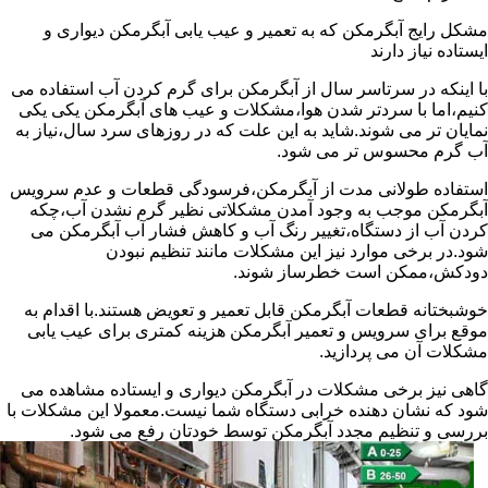
مشکل رایج آبگرمکن که به تعمیر و عیب یابی آبگرمکن دیواری و
ایستاده نیاز دارند
با اینکه در سرتاسر سال از آبگرمکن برای گرم کردن آب استفاده می
کنیم،اما با سردتر شدن هوا،مشکلات و عیب های آبگرمکن یکی یکی
نمایان تر می شوند.شاید به این علت که در روزهای سرد سال،نیاز به
آب گرم محسوس تر می شود.
استفاده طولانی مدت از آبگرمکن،فرسودگی قطعات و عدم سرویس
آبگرمکن موجب به وجود آمدن مشکلاتی نظیر گرم نشدن آب،چکه
کردن آب از دستگاه،تغییر رنگ آب و کاهش فشار آب آبگرمکن می
شود.در برخی موارد نیز این مشکلات مانند تنظیم نبودن
دودکش،ممکن است خطرساز شوند.
خوشبختانه قطعات آبگرمکن قابل تعمیر و تعویض هستند.با اقدام به
موقع برای سرویس و تعمیر آبگرمکن هزینه کمتری برای عیب یابی
مشکلات آن می پردازید.
گاهی نیز برخی مشکلات در آبگرمکن دیواری و ایستاده مشاهده می
شود که نشان دهنده خرابی دستگاه شما نیست.معمولا این مشکلات با
بررسی و تنظیم مجدد آبگرمکن توسط خودتان رفع می شود.