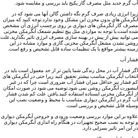
آب گرم جدید مثل مصرف گاز پکیج باید بررسی و مقایسه شود.
زیرا انرژی زیادی صرف گرم نگه داشتن گالن آنها می شود که در
آبگرمکن های بدون مخزن این مشکل وجود ندارد.توجه کنید که میزان
مصرف گاز آبگرمکن های دیواری بر روی برچسب انرژی آن مشخص
شده است.با توجه به مواردی مثل پیچ تنظیم شمعک آبگرمکن مخزنی
می توانید بیش از پیش در بهینه سازی مصرف انرژی تاثیر بگذارید.علت
روشن نشدن مشعل آبگرمکن مخزنی گازی و موارد مشابه در این
زمینه بیشتر مواقع با یک تنظیمات ساده قابل تشخیص و رفع است.
فشار آب
اگر فشار آب در محل زندگی شما پایین تر از حد معمول است باید در
انتخاب آبگرمکن مناسب بیشتر تحقیق کنید زیرا حتی در آبگرمکن های
کم فشار نیز حداقل میزان فشار آب ضروری است چرا که در غیر
اینصورت آبگرمکن روشن نمی شود.توصیه می شود در صورت امکان
از آبگرمکن مخزنی ایستاده استفاده کنید.یافتن علت کم شدن فشار
آب گرم در آبگرمکن دیواری متناسب با محیط و وضعیت نصب این
وسیله قابل تشخیص و بررسی است.
علاوه بر این موارد بررسی وضعیت ورودی و خروجی آبگرمکن دیواری
و توجه به نصب صحیح تجهیزات در هنگام راه اندازی آبگرمکن دیواری
در این امر تاثیر بسزایی دارد.