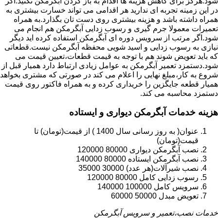
شود.هرگز برای کاهش هزینه ها اقدام به باز کردن آبگرمکن نکنید.اگر
در این زمینه تجربه ای ندارید هر اقدامی می تواند خسارت بیشتری به
همراه داشته باشد و هزینه بیشتری روی دست تان بگذارد.به همراه
تعمیرات معمولا جرم گیری و رسوب زدایی آبگرمکن هم انجام می
شود.اگر مرتب از سرویس دوره ای آبگرمکن استفاده کرده اید دیگر
نیازی به رسوب زدایی و اسید شویی محفظه آبگرمکن نیست.قطعاتی
که باید تعویض شوند هم با توجه به قیمت قطعات،تعیین قیمت می
شود.دستمزد تعمیر آبگرمکن به عوامل زیادی ارتباط دارد همیار قبل از
شروع به کار،مبلغ نهایی را اعلام می کند در صورتی که مشتری بخواهد
همیار قطعه جایگزین را خریداری کرده و به همراه فاکتور روی قیمت
دستمزد محاسبه می کند.
هزینه خدمات آبگرمکن دیواری و ایستاده
عنوان( به روز رسانی سال 1400 ) از قیمت(تومان) تا
قیمت(تومان)
نصب آبگرمکن دیواری 80000 120000
نصب آبگرمکن ایستاده 80000 140000
نصب شیرآلات(هر عدد) 30000 35000
رسوب زدایی کامل 80000 120000
سرویس کامل 100000 140000
تعویض مبدل 50000 60000
خدمات نصب،تعمیر و سرویس آبگرمکن