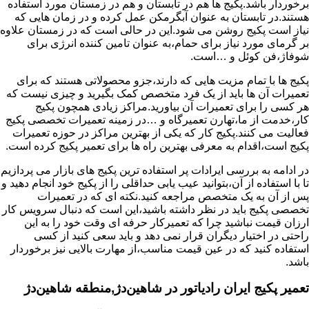
برخوردار باشد.پکیج ها هم در تابستان و هم در زمستان مورد استفاده
هستند.در تابستان به عنوان آبگرمکن عمل کرده و در زمان هایی که
نیاز است پکیج روشن می شود.این در حالی است که در زمستان علاوه
بر گرمای مورد نیاز برای حمام،به عنوان تامین کننده انرژی برای
شوفاژ،فن کوئل و …است.
پکیج ها با تمام مزیت هایی که دارند،جزو محصولاتی هستند که برای
تعمیرات آن ها باید از یک فرد متخصص کمک بگیرید و چیزی نیست که
هر کسی را برای تعمیرات آن بیاورید.مراکز زیادی همچون پکیج
کار،خدمت از ما،تهارن تعمیرگاه و …در زمینه تعمیرات تخصصی پکیج
فعالیت می کنند.پکیج کار که یکی از بهترین مراکز در حوزه تعمیرات
پکیج است،اقدام به معرفی بهترین راه ها برای تعمیر پکیج کرده است.
در ادامه به بررسی ایرادات پر استفاده ترین پکیج های بازار می پردازیم
تا با استفاده از آن،بتوانید عیب یابی حداقلی را از پکیج خود انجام دهید و
پس از آن به یک متخصص مراجعه کنید.نکته ای که در تعمیرات
تخصصی پکیج باید در نظر داشته باشید،این است که دنبال سرویس کار
ارزان قیمت نباشید چرا که تعمیرکار حرفه ای وقت خود را به این
راحتی در اختیار دیگران قرار نمی دهد و باید سعی کنید از کسی
استفاده کنید که در عین قیمت مناسب،از مهارت بالایی نیز برخوردار
باشد.
تعمیر پکیج ایران رادیاتور در شاهین‌دژ,منطقه شاهین‌دژ