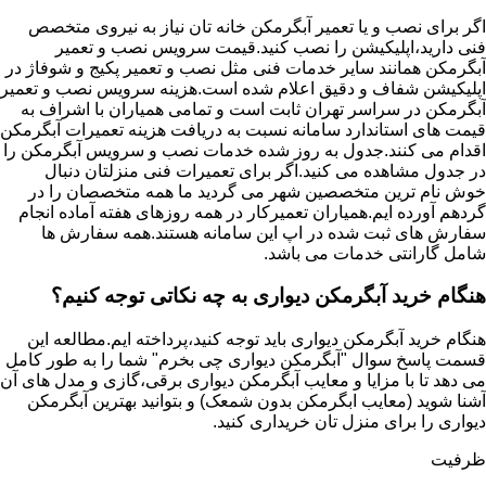
اگر برای نصب و یا تعمیر آبگرمکن خانه تان نیاز به نیروی متخصص
فنی دارید،اپلیکیشن را نصب کنید.قیمت سرویس نصب و تعمیر
آبگرمکن همانند سایر خدمات فنی مثل نصب و تعمیر پکیج و شوفاژ در
اپلیکیشن شفاف و دقیق اعلام شده است.هزینه سرویس نصب و تعمیر
آبگرمکن در سراسر تهران ثابت است و تمامی همیاران با اشراف به
قیمت های استاندارد سامانه نسبت به دریافت هزینه تعمیرات آبگرمکن
اقدام می کنند.جدول به روز شده خدمات نصب و سرویس آبگرمکن را
در جدول مشاهده می کنید.اگر برای تعمیرات فنی منزلتان دنبال
خوش نام ترین متخصصین شهر می گردید ما همه متخصصان را در
گردهم آورده ایم.همیاران تعمیرکار در همه روزهای هفته آماده انجام
سفارش های ثبت شده در اپ این سامانه هستند.همه سفارش ها
شامل گارانتی خدمات می باشد.
هنگام خرید آبگرمکن دیواری به چه نکاتی توجه کنیم؟
هنگام خرید آبگرمکن دیواری باید توجه کنید،پرداخته ایم.مطالعه این
قسمت پاسخ سوال "آبگرمکن دیواری چی بخرم" شما را به طور کامل
می دهد تا با مزایا و معایب آبگرمکن دیواری برقی،گازی و مدل های آن
آشنا شوید (معایب ابگرمکن بدون شمعک) و بتوانید بهترین آبگرمکن
دیواری را برای منزل تان خریداری کنید.
ظرفیت