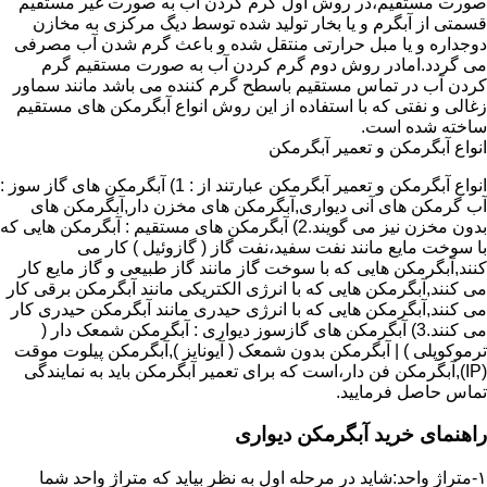
صورت مستقیم،در روش اول گرم کردن آب به صورت غیر مستقیم
قسمتی از آبگرم و یا بخار تولید شده توسط دیگ مرکزی به مخازن
دوجداره و یا مبل حرارتی منتقل شده و باعث گرم شدن آب مصرفی
می گردد.امادر روش دوم گرم کردن آب به صورت مستقیم گرم
کردن آب در تماس مستقیم باسطح گرم کننده می باشد مانند سماور
زغالی و نفتی که با استفاده از این روش انواع آبگرمکن های مستقیم
ساخته شده است.
انواع آبگرمکن و تعمیر آبگرمکن
انواع آبگرمکن و تعمیر آبگرمکن عبارتند از : 1) آبگرمکن های گاز سوز :
آب گرمکن های آنی دیواری,آبگرمکن های مخزن دار,آبگرمکن های
بدون مخزن نیز می گویند.2) آبگرمکن های مستقیم : آبگرمکن هایی که
با سوخت مایع مانند نفت سفید،نفت گاز ( گازوئیل ) کار می
کنند,آبگرمکن هایی که با سوخت گاز مانند گاز طبیعی و گاز مایع کار
می کنند,آبگرمکن هایی که با انرژی الکتریکی مانند آبگرمکن برقی کار
می کنند,آبگرمکن هایی که با انرژی حیدری مانند آبگرمکن حیدری کار
می کنند.3) آبگرمکن های گازسوز دیواری : آبگرمکن شمعک دار (
ترموکوپلی ) | آبگرمکن بدون شمعک ( آیونایز ),آبگرمکن پیلوت موقت
(IP),آبگرمکن فن دار،است که برای تعمیر آبگرمکن باید به نمایندگی
تماس حاصل فرمایید.
راهنمای خرید آبگرمکن دیواری
۱-متراژ واحد:شاید در مرحله اول به نظر بیاید که متراژ واحد شما