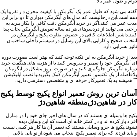
دوام و طول عمر بالا
گفته می شود که طول عمر یک آبگرمکن با کیفیت مخزن دار تقریبا یک
دهه است.این درحالیست که مدل های آبگرمکن دیواری تا دو برابر این
مدت عمر می کنند.اگر در خرید آبگرمکن دقت کافی را بکار ببرید به
راحتی می توانید از دردسرهای هر ده ساله تعویض آبگرمکن نجات پیدا
کنید.داشتن اطلاعات کافی در خصوص تفاوت پکیج و آبگرمکن در
انتخاب صحیح و کارایی بالای این وسایل در سیستم داخلی ساختمان
تاثیر بسزایی دارد.
بعد از خرید آبگرمکن به این نکته توجه کنید که بهتر است بصورت دوره
ای آبگرمکن خود را تعمیر و سرویس کنید تا از هزینه های هنگفت خرید
دوباره آبگرمکن جلوگیری کنید و در صورت بروز مشکل در آبگرمکن
بلافاصله از یک تکنسین تعمیر آبگرمکن کمک بگیرید.با نصب اپلیکیشن
"" همیشه به یک تعمیرکار حرفه ای و متخصص دسترسی دارید.
آسان ترین روش تعمیر انواع پکیج توسط پکیج
کار در شاهین‌دژ,منطقه شاهین‌دژ
پکیج ها وسیله ای هستند که در سال های اخیر جای خود را در منازل
افراد باز کرده اند و در کمتر خانه ای است که این وسایل دیده
نشوند.پکیج ها جزو وسایلی هستند که تعمیر آن ها کار هر کسی نیست
و باید فردی که برای تعمیر پکیج انتخاب می شود،از توانایی بالایی