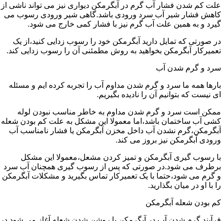
علت کم شدن فشار آب گرم در آبگرمکن دیواری نیز می تواند ناشی از
کاهش فشار شیر آب سرد ورودی باشد.گاهی شیر ورودی رسوب می
گیرد و به همین علت آب گرم نیز با فشار کمی خارج می شود.
در صورتی که تمایل دارید آبگرمکن خود را رسوب زدایی کنید،از یک
تعمیرکار آبگرمکن بخواهید به روش مطمئنی آن را رسوب زدایی کند.
سرد و گرم شدن آب
بارها همه ما سرد و گرم شدن مداوم آب را تجربه کرده ایم و مسئله
ای نیست که بتوانیم آن را نادیده بگیریم.
ممکن است سرد و گرم شدن مداوم به خاطر مناسب نبودن لوله
کشی آب ساختمان باشد،اما معمولا این مشکل به علت کم بودن شعله
آبگرمکن،گرم نشدن آب داخل مخزن آبگرمکن یا فشار نامناسب آب
ورودی آبگرمکن نیز بروز می کند.
با رسوب گیری آبگرمکن و تمیز کردن مشعل،معمولا این مشکل
برطرف می شود.در صورتی که پس از رسوب گیری همچنان آب سرد
و گرم می شود،حتما با یک تعمیرکار تماس بگیرید و مشکلات آبگرمکن
را با او در میان بگذارید.
کم بودن شعله آبگرمکن
فرآیند گرم شدن آب در آبگرمکن با روشن شدن شعله آغاز می شود.در