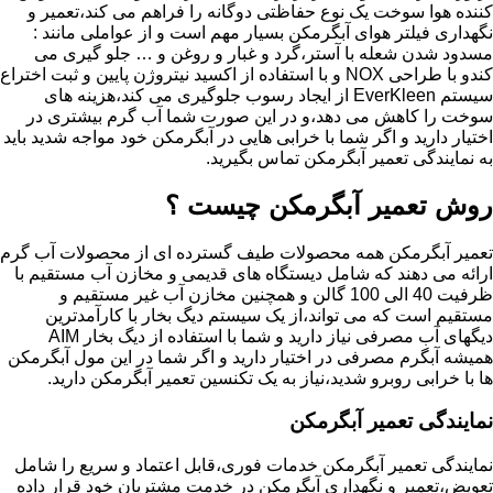
کننده هوا سوخت یک نوع حفاظتی دوگانه را فراهم می کند،تعمیر و
نگهداری فیلتر هوای آبگرمکن بسیار مهم است و از عواملی مانند :
مسدود شدن شعله با آستر،گرد و غبار و روغن و … جلو گیری می
کندو با طراحی NOX و با استفاده از اکسید نیتروژن پایین و ثبت اختراع
سیستم EverKleen از ایجاد رسوب جلوگیری می کند،هزینه های
سوخت را کاهش می دهد،و در این صورت شما آب گرم بیشتری در
اختیار دارید و اگر شما با خرابی هایی در آبگرمکن خود مواجه شدید باید
به نمایندگی تعمیر آبگرمکن تماس بگیرید.
روش تعمیر آبگرمکن چیست ؟
تعمیر آبگرمکن همه محصولات طیف گسترده ای از محصولات آب گرم
ارائه می دهند که شامل دیستگاه های قدیمی و مخازن آب مستقیم با
ظرفیت 40 الی 100 گالن و همچنین مخازن آب غیر مستقیم و
مستقیم است که می تواند،از یک سیستم دیگ بخار با کارآمدترین
دیگهای آب مصرفی نیاز دارید و شما با استفاده از دیگ بخار AIM
همیشه آبگرم مصرفی در اختیار دارید و اگر شما در این مول آبگرمکن
ها با خرابی روبرو شدید،نیاز به یک تکنسین تعمیر آبگرمکن دارید.
نمایندگی تعمیر آبگرمکن
نمایندگی تعمیر آبگرمکن خدمات فوری،قابل اعتماد و سریع را شامل
تعویض،تعمیر و نگهداری آبگرمکن در خدمت مشتریان خود قرار داده