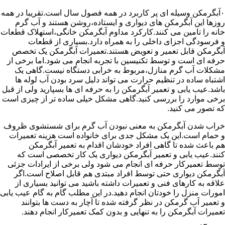
۰آبگرمکن وسیله ای پر کاربرد در همه فصول سال است.تقریبا در همه
روزها این آبگرمکن های دیواری و ایستاده،روشن هستند و آب گرم
خانه را تامین می کنند.کارکرد مداوم آبگرمکن خانگی،استهلاک قطعات
و فرسودگی اجزای داخلی را به همراه دارد.بسیاری از قطعات
آبگرمکن قابل تعمیر و تعویض هستند.تعمیرات آبگرمکن یک تخصص
حرفه ای است و توسط تکنیسین با تجربه انجام می شود.اما برخی از
مشکلات آب گرم منازل،مربوط به خرابی دستگاه نیست.گاهی یک
اشتباه ساده در تنظیم حرارت می تواند دلیل سرد بودن آب لوله ها
باشد.عیب یابی و تعمیر آبگرمکن را به حرفه ای ها بسپارید ولی از قبل
برخی موارد را بررسی کنید.گاهی مشکل خیلی ساده تر از چیزی است
که تصور می کنید.
خراب شدن آبگرمکن به معنی نبودن آب گرم برای شستشوی ظروف
و حمام است.این یک مشکل جدی برای خانواده است هزینه تعمیرات
هم باعث شده تا گاهی افراد خودشان اقدام به تعمیر آبگرمکن
کنند.عیب یابی و تعمیر آبگرمکن دیواری یک کار تخصصی است که
توسط تعمیرکار حرفه ای انجام می شود ولی برخی از ایرادات جزئی
آبگرمکن دیواری حتی توسط افراد مبتدی هم قابل اصلاح است.اگر
علاقه به کارهای فنی و تعمیرات داشته باشید می توانید بسیاری از
امورات منزل را خودتان انجام دهید.در این مطلب گام به گام عیب یابی
و تعمیر آب گرمکن در نظر گرفته شده تا آچار به دست ها بتوانند
تعمیرات آبگرمکن را به تنهایی و بدون کمک تعمیرکار انجام دهند.