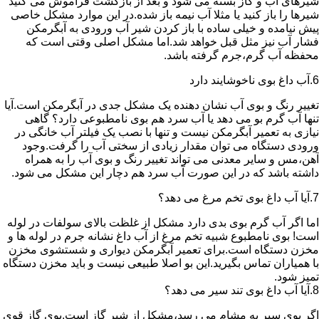
شیرهای آب و گاز بسته می شود و بعد از بازگشت فراموش می کنید
شیرها را باز کنید یا مثلا آب نیمه باز شده.در این موارد مشکل خاصی
پیش نیامده و خیلی ساده با باز کردن شیر آب ورودی به آبگرمکن
فشار آب نیز مثل قبل خواهد شد.اما مشکل اصلی وقتی است که
محفظه آب گرم،جرم گرفته باشد.
6.آب داغ بوی ناخوشایند دارد
تغییر رنگ و بوی آب نشان دهنده یک مشکل جدی در آبگرمکن است.آیا
تنها آب گرم بو می دهد یا آب سرد هم بوی نامطبوعی دارد؟ گاهی
نیازی به تعمیر آبگرمکن نیست و تنها با نصب یک فیلتر آب خانگی در
ورودی دستگاه می توان مقدار زیادی از سختی آب را گرفت.وجود
آهن،مس و سایر معدنی می تواند تغییر رنگ و بوی آب را به همراه
داشته باشد که در این صورت آب سرد هم دچار این مشکل می شود.
7.آیا آب داغ بوی تخم مرغ می دهد؟
اما اگر آب گرم بوی بدی دارد مشکل از غلظت بالای سولفات در لوله
است! بوی نامطبوع شبیه تخم مرغ از آب داغ نشانه جرم در لوله ها و
مخزن دستگاه است.برای تعمیر آبگرمکن دیواری و شستشوی مخزن
با همیاران تماس بگیرید.این بو اصلا طبیعی نیست و باید مخزن دستگاه
تمیز شود.
8.آیا آب داغ بوی تند سیر می دهد؟
اگر بوی سیر به مشام می رسد،مشکل از شیر گاز است.بوی گاز قوی