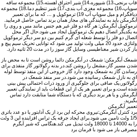
قاب برنجی،13) شیپوره،14) شیر احتراق آهسته،15) مجموعه ساقه
سوپاپ،16) مجموعه مغزی آب بندی،17) شیر تنظیم دما،18) مجموعه
دیافگرام و میل سوپاپ آب 19) ترموکوپل و … که ما برای تعمیر
آبگرمکن باید به نمایندگی های مجاز همان برند تماس حاصل فرمایید.
ترموکوپل آبگرمکن: هر گاه دو فلز غیر هم جنس مانند مس و روی را
به یکدیگر اتصال دهیم یک ترموکوپل ایجاد می شود.حال اگر محل
اتصال دو فلز را توسط شعله ای گرم کنیم بین دو سر دیگر ترموکوپل
ولتاژی حدود 20 میلی ولت تولید می شود که توانایی تحریک سیم پیچ و
باز کردن شیر مغناطیسی وسایل گاز سوز را در مدت 20 ثانیه دارد.
شمعک آبگرمکن: شمعک در آبگرمکن دائما روشن است تا به محض باز
شدن مسیر گاز،مشعل را روشن کند.در بدنه رگولاتور گاز منفذی برای
رساندن گاز به شمعک وجود دارد گاز خروجی از این منفذ توسط لوله
ای به نازل شمعک رسانیده می شود.در سر منفذ شمعک در
رگولاتور،یک صافی برای جلوگیری از ورود ذرات احتمالی پیش بینی
شده است.و برای تعمیر هر یک از این قطعات باید از نمایندگی تعمیر
آبگرمکن و یا هر برند دیگری که با دستگاه شما متابقت دارد تماس
بگیرید.
تعمیر آبگرمکن
برد کنترل آبگرمکن:نیروی محرکه این برد از یک آدابتور یا دو عدد باتری
1/5 ولت تامین می شود.برای ایجاد جرقه یک تراس افزاینده این 3 ولت
را به 14000 تا 18000 ولت تبدیل می کند.هنگامی که شیر آبگرم
مصرفی باز می شود با فرمان برد