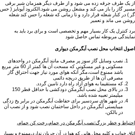
از یک طرف جرقه زده می شود و از طرف دیگر همزمان شیر برقی
مسیر گاز را باز می کند و مشعل روشن می شود.الکترود آیونایز ( حس
گر ) در کنار شعله قرار دارد و تا زمانی که شعله را حس کند شعله
روشن می ماند و تعمیر
برد کنترل یک کار بسیار مهم و تخصصی است و برای برد باید به
نمایندگی مربوطه تماس حاصل شود
اصول انتخاب محل نصب آبگرمکن دیواری
نصب وسایل گاز سوز پر مصرف مانند آبگرمکن در واحدهای
مسکونی و غیر مسکونی که مسحت آن ها کمتر از 60 متر مربع
باشد ممنوع است،مگر آنکه هوای مورد نیاز جهت احتراق گاز
مصرفی آن ها از طریق دریچه دائمی
که مستقیما به هوای آزاد راه دارد تامین گردد.
در بالای محل نصب آبگرمکن دودکشی با حداقل قطر 150
میلیمتر تعبیه شده باشد.
در شهر های سردسیر برای حفاظت آبگرمکن در برابر یخ زدگی
میبایستی آبگرمکن در داخل ساختمان نصب شود و از نصب آن
در بالکن،
احتیاط و خطر بزرگ:نصب آبگرمکن در حمام،رخت کن حمام،
اتاق خواب و کلیه محل هایی که هوا در آن جریان ندارد،ممنوع و بسیار