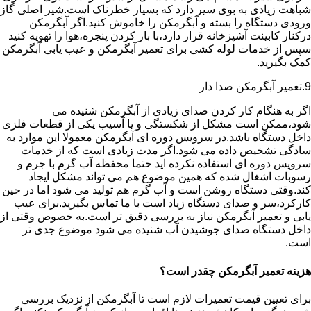
شباهت زیادی به بوی سیر دارد که بسیار خطرناک است.شیر اصلی گاز
ورودی دستگاه را بسته و آبگرمکن را خاموش کنید.اگر آبگرمکن
درکنار کابینت آشپزخانه قرار دارد،با باز کردن پنجره،هوا را تهویه کنید
سپس از خدمات لوله کشی برای تعمیر آبگرمکن و عیب یابی آبگرمکن
کمک بگیرید.
9.تعمیر آبگرمکن صدا دار
اگر به هنگام کار کردن صدای زیادی از آبگرمکن شنیده می
شود،ممکن است مشکل از شکستگی و یا آسیب یکی از قطعات فلزی
داخل دستگاه باشد.در سرویس دوره ای آبگرمکن معمولا این موارد به
سادگی تشخیص داده می شود.اگر مدت زیادی است که از خدمات
سرویس دوره ای استفاده نکرده اید حتما محفظه آب گرم با جرم و
رسوبات اشغال شده که همین موضوع هم می تواند مشکل ایجاد
کند.وقتی دستگاه روشن است و آب گرم هم تولید می شود اما در حین
کارکرد،سر و صدای دستگاه زیاد است با ما تماس بگیرید.برای عیب
یابی و تعمیر آبگرمکن نیاز به بررسی دقیق تر است.به خصوص وقتی از
داخل دستگاه صدای جوشیدن آب شنیده می شود موضوع جدی تر
است.
هزینه تعمیر آبگرمکن چقدر است؟
برای تعیین قیمت تعمیرات لازم است تا آبگرمکن از نزدیک بررسی