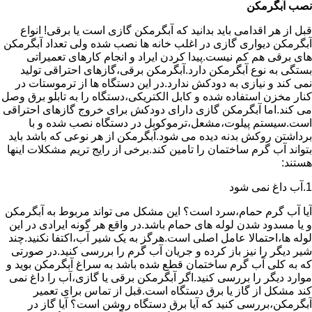
نصب آبگرمکن
قبل از هر اقدامی باید بدانید که آبگرمکن گازی است یا برقی! انواع
آبگرمکن دیواری گازی در اغلب خانه ها نصب شده ولی تعداد آبگرمکن
های برقی هم کم نیست.پیدا کردن ایراد و انجام کارهای تعمیراتی
بستگی به نوع آبگرمکن دارد.آبگرمکن برقی،گازهای احتراقی تولید
نمی کند و نیازی به دودکش ندارد.در این دستگاه ها از ترموستات در
کنار مخزن استفاده شده و کابل الکتریکی،دستگاه را به تابلو برق وصل
می کند.اما آبگرمکن گازی دارای دودکش برای خروج گازهای احتراقی
است.سیستم پیلوت،مشعل،ترموکوبل در دستگاه نصب شده و با
برداشتن روکش بدنه دیده می شود.آبگرمکن از هر نوعی که باشد باید
بتواند آب گرم ساختمان را تامین کند.برخی از رایج تریم مشکلات اینها
هستند:
1.آب داغ نمی شود
آیا آب گرم حمام،سرد است؟ این مشکل می تواند مربوط به آبگرمکن
و یا مسدود شدن لوله های حمام باشد.در واقع هر گونه ایرادی در این
لوله ها،احتمالا عامل اصلی است.هرگز به یک شیر آب،اکتفا نکنید.چند
شیر دیگر را نیز باز کرده و جریان آب گرم را بررسی کنید.در صورتی
که به کلی آب گرم ساختمان قطع شده باشد به سراغ آبگرمکن بوید و
موارد دیگر را بررسی کنید.اگر آبگرمکن برقی یا گازی،آب را داغ نمی
کند مشکل از گاز یا برق دستگاه است.قبل از تماس برای تعمیر
آبگرمکن،بررسی کنید که آیا برق دستگاه روشن است؟ آیا گاز در