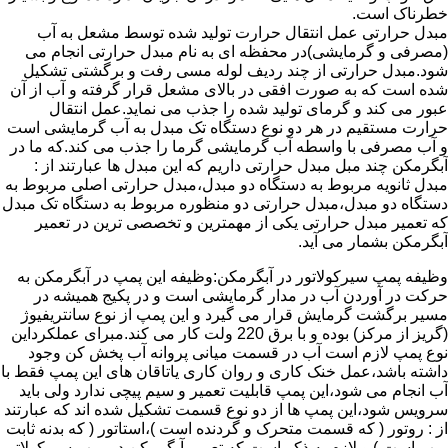
خطرناک است.
مبدل حرارتی عمل انتقال حرارت تولید شده توسط مشعل به آب
(مصرفی و گرمایشی)در محفظه ای به نام مبدل حرارتی انجام می
شود.مبدل حرارتی از چند ردیف لوله مسی رفت و برگشتی تشکیل
شده است که به صورت افقی در بالای مشعل قرار گرفته و آب از آن
عبور می کند و گرمای تولید شده را جذب می نماید.عمل انتقال
حرارت مستقیم در هر دو نوع دستگاه تک مبدل به آب گرمایشی است
و آب مصرفی با واسطه آب گرمایشی گرما را جذب می کند.که ما در
آبگرمکن چند مبل مبدل حرارتی داریم که این مبدل ها عبارتند از :
مبدل ثانویه مربوط به دستگاه دو مبدل،مبدل حرارتی اصلی مربوط به
دستگاه دو مبدل،مبدل حرارتی دو منظوره مربوط به دستگاه تک مبدل
که تعمیر مبدل حرارتی یکی از مهمترین و تخصصی ترین در تعمیر
آبگرمکن بشمار می آید.
وظیفه پمپ سیرکولاتور در آبگرمکن:وظیفه این پمپ در آبگرمکن به
حرکت در آوردن آب در مدار گرمایشی است و در پکیج همیشه در
مسیر برگشت گرمایش قرار می گیرد و این پمپ از نوع سانتریفیوژ
(گریز از مرکز) بوده و با برق 220 ولت کار می کند.مبرای عملکرداین
نوع پمپ لازم است آب در قسمت میانی پروانه آب پخش کن وجود
داشته باشد،عمل خنک کاری و روان کاری یاتاقان های این پمپ فقط با
آب انجام می شود،این پمپ قابلیت تعمیر و سیم پیچی ندارد ولی باید
سرویس شود،این پمپ ها از دو نوع قسمت تشکیل شده اند که عبارتند
از : روتور ( که قسمت متحرک و گردنده است )،استاتور ( که بدنه ثابت
پمپ است ) و لازم به ذکر است که تعمیر آبگرمکن در پمپ سیرکولاتور