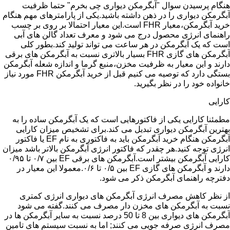
هنگام پرسیدن سوال "آبگرمکن دیواری چی بخرم" حتما ظرفیت
آبگرمکن دیواری را در ذهن داشته باشید.یکی از پارامترهای مهم هنگام
خرید آبگرمکن،معیار FHR است.این معیار احتمالا بر روی بر چسب
راهنمای انرژی محصول درج می شود و معرف تعداد گالن های آبی
است که یک آبگرمکن در هر ساعت می تواند تولید کند.بطور کلی
آبگرمکن های گازی FHR بسیار بالاتری نسبت به آبگرمکن های برقی
دارند و این معیار به ظرفیت مخزن،منبع گرما و اندازه شعله آبگرمکن
بستگی دارد که توصیه می کنیم قبل از خرید آبگرمکن FHR مورد نیاز
خانواده خود را در نظر بگیرید.
کارایی
مطمئنا کارایی یکی از فاکتورهایی است که یک آبگرمکن ساده را به
بهترین آبگرمکن دیواری تبدیل می کند.برای تشخیص میزان کارایی
آبگرمکن هنگام خرید آبگرمکن باید به فاکتوری به نام EF یا فاکتور
انرژی توجه کنید.هر چقدر که فاکتور انرژی آبگرمکن بالاتر باشد میزان
کارایی آبگرمکن بیشتر است.آبگرمکن های برقی EF بین ۰/۷ تا ۰/۹۵
دارند و آبگرمکن های گازی EF بین ۰/۵ تا ۰/۶.معمولا این معیار در
دفترچه راهنمای آبگرمکن ذکر می شود.
از نظر کاهش مصرف انرژی آبگرمکن های دیواری انرژی کمتری
نسبت به آبگرمکن های مخزن دار مصرف می کنند.گفته می شود
آبگرمکن های دیواری بین 8 تا 50 درصد نسبت به سایر آبگرمکن ها در
مصرف انرژی صرفه جویی می کنند; اما به نسبت سیستم های تامین