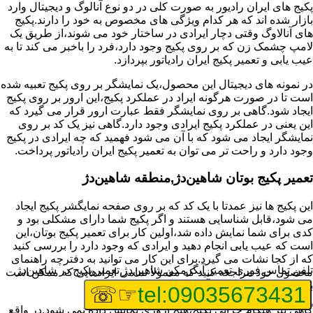
پکیج های ایران رادیور به صورت کلی در دو نوع آنالوگ و دیجیتال وارد
بازار شده اند که هر کدام ویژگی های مخصوص به خود را دارند.پکیج
های آنالاوگ وقتی دچار ایرادی در ساختار خود می شوند،از طریق یک
لامپ چشمک زن که بر روی پکیج وجود دارد،فرد را باخبر می کند تا به
عیب یابی و تعمیر پکیج ایران رادیاتور بپردازد.
در نمونه های دیجیتال این محصول،یک نمایشگر بر روی پکیج تعبیه شده
است تا در صورت هرگونه ایراد در عملکرد پکیج،این ارور بر روی پکیج
ایجاد شود.گاهی بر روی نمایشگر فقط عبارت ارور قرار می گیرد که
این یعنی در عملکرد پکیج ایرادی وجود دارد.گاهی نیز یک کد بر روی
نمایشگر ایجاد می شود که با آن می شود فهمید که چه ایرادی در پکیج
وجود دارد و راحت تر می توان به تعمیر پکیج ایران رادیاتور پرداخت.
تعمیر پکیج بوتان شاهین‌دژ,منطقه شاهین‌دژ
این پکیج ها نیز عمدتا با یک کد که بر روی صفحه نمایگشر پکیج ایجاد
می شود،قابل شناسایی هستند و اگر پکیج شما دارای مشکلی بود و
کدی برای شما نمایش داده شد،اولین کار برای تعمیر پکیج بوتان،این
است که عیب یابی انجام دهید و ایرادی که وجود دارد را بررسی کنید
که از کجا نشات می گیرد.برای این کار می توانید به دفترچه راهنمای
تلفن تماس فوری
تعمیر آبگرمکن شاهین‌دژ,تعمیر پکیج در شاهین‌دژ
محصول خود مراجعه کنید که معمولا تمامی ایرادهایی که ممکن است
برای پکیج پیش بیاید در آن قرار گرفته است.
☞☏
tel:09035673431
گاهی نیز هنگام خرابی پکیج،هیچ اروری نمایش داده نمی شود.در واقع