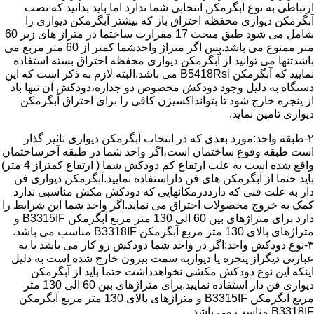
ارتباطی به نوع آبگرمکن انتخابی شما ندارد اما باید بدانید که نصب
آبگرمکن دیواری محفظه احتراق باز که بیشتر آبگرمکن دیواری را
شامل می شود طبق مبحث 17 مقرارت ساختما در متراژ های زیر 60
متر ممنوع می باشد.پس اگر متراژ واحدشما کمتر از 60 متر مربع می
باشدتنها می توانید از آبگرمکن دیواری محفظه احتراق بسته استفاده
نمایید که آبگرمکن B5418Rsi می باشد.البته لازم به ذکر است که این
دستگاه به دلیل وجود دودکش مخصوص دو جداره،دودکش آن تنها باد
از پنجره خارج شود تا بتوانداکسیژن کافی را برای احتراق آبگرمکن
دیواری تامین نماید.
۲-طبقه واحد:مورد بعدی که در انتخاب آبگرمکن دیواری تاثیر گذار
است طبقه وقوع ساختمان است،اگر واحد شما در طبقه آخرساختمان
واقع شده است به علت ارتفاع کم دودکش شما ( ارتفاع کمتراز 4 متر)
باید حتما از آبگرمکن های فن داراستفاده نمایید.آبگرمکن دیواری فن
دار به علت فنی که دارددرمکانهایی که دودکش مکش مناسبی ندارد
کمک به خروج محصولات احتراق می نماید.اگر واحد شما این شرایط را
دارد برای متراژهای بین 60 الی 130 متر مربع آبگرمکن B3315IF و
متراژهای بالای 130 متر مربع آبگرمکن B3318IF مناسب می باشد.
۳-نوع دودکش واحد:اگر در واحد شما دودکش رو کار می باشد یا به
عبارتی دیگراز پنجره یا دیواربه سمت بیرون خارج شده است به دلیل
اینکه این نوع دودکش مکشی نخواهدداشت حتما باید از آبگرمکن
دیواری فن دار استفاده نمایید.برای متراژهای بین 60 الی 130 متر
مربع آبگرمکن B3315IF و متراژهای بالای 130 متر مربع آبگرمکن
B3318IF مناسب می باشد.