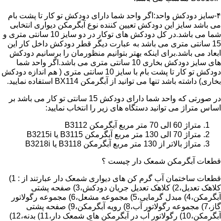
۴-سایز دودکش واحد:اگر واحد شما دارای دودکش تو کار تا پشت بام
می باشد سایز این دودکش تعیین کننده نوع آبگرمکن دیواری انتخابی
شما می باشد.در کل دودکش های توکار در دو سایز 10 سانتی متری و
15 سانتی متری می باشد به عبارت دیگر قطر دودکش داخل کار این
ابعاد می باشد.برای اینکه بهتر بتوانیم منظورمان را برسانیم دودکش
های سایز دودکش بخاری 10 سانتی متری می باشد.اگر واحد شما
دودکش تو کار تا پشت بام با سایز 10 سانتی متری ( هم اندازه دودکش
بخاری) داشته باشد تنها می توانید از آبگرمکن BX114 استفاده نمایید.
در صورتی که واحد شما دارای دودکش 15 سانتی تو کار می باشد بر
اساس متراژ می توانید دستگاه های زیر را انتخاب نمایید:
متراژ 60 الی 70 متر مربع آبگرمکن B3112
متراژ 70 الی 130 متر مربع آبگرمکن B3115 یا B3215i
متراژ بالاتر از 130 متر مربع آبگرمکن B3118 یا B3218i
قطعات آبگرمکن شمعک دار چیست ؟
قطعات ساختمان آب گرم کن های دیواری شمعک دار عبارتند از : 1)
کلاهک تعدیل،2) کلاهک تعدیل جریان دودکش،3) صفحه پشتی
آبگرمکن،4) مبدل گرمایی،5) مجموعه مشعل،6) مجموعه رگولاتور
گاز،7) مجموعه رگولاتور آب،8) رویه آبگرمکن،9) صفحه پشتی
آبگرمکن،10) رگولاتور آب در آبگرمکن های شمعک دار،11) بدنه،12)