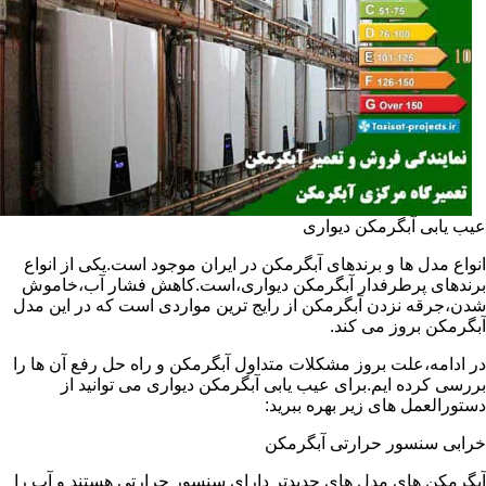
عیب یابی آبگرمکن دیواری
انواع مدل ها و برندهای آبگرمکن در ایران موجود است.یکی از انواع
برندهای پرطرفدار آبگرمکن دیواری،است.کاهش فشار آب،خاموش
شدن،جرقه نزدن آبگرمکن از رایج ترین مواردی است که در این مدل
آبگرمکن بروز می کند.
در ادامه،علت بروز مشکلات متداول آبگرمکن و راه حل رفع آن ها را
بررسی کرده ایم.برای عیب یابی آبگرمکن دیواری می توانید از
دستورالعمل های زیر بهره ببرید:
خرابی سنسور حرارتی آبگرمکن
آبگرمکن های مدل های جدیدتر دارای سنسور حرارتی هستند و آب را