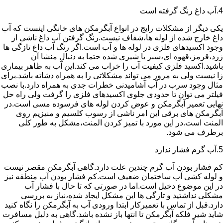
4.آب داغ رنگ گرفته است
یکی دیگر از مشکلات رایج در انواع آبگرمکن های خانگی اینست که آب
داغ خارج شده از لوله ها،شفاف نیست.رنگ گرفتن آب داغ ناشی از
وجود اکسیدهای فلزی در لوله ها و آب است.اگر رنگ آب داغ تازگی ها
زرد،قرمز،قهوه ای،سبز یا شیری شده حتما به دنبال منشا آن
باشید.اکسید فلزی کیفیت آب را خراب می کند.این آب به ظاهر بیماری
زا نیست ولی به مرور می تواند مشکلاتی را به همراه دشاته باشد.برای
مثال وجود سرب در آب آشامیدنی خطرات جدی به همراه دارد.با نصب
فیلتر می توان تا حدودی جلوی اکسیدهای فلزی را گرفت ولی راه حل
نهایی تعمیر آبگرمکن و عوض کردن لوله های فرسوده مسی است.در
آبگرمکن های برقی این امر ناشی از رسوب کلسیم و منیزیم روی
المنت است.در این مورد با تمیز کردن المنت،مشکل به طور کلی
برطرف می شود.
5.آب گرم فشار ندارد
کم فشار بودن آب گرم چندین علت دارد.گاهی آبگرمکن مقصر نیست
و لوله کشی آب ساختمان ضعیف است.کم فشار بودن آب منطقه نیز
در این موضوع دخیل است.اما در صورتی که تا حال با فشار آب
مشکلی نداشتید و تازگی ها این مشکل ایجاد شده،نیاز به بررسی
دارد.قبل از تماس با تعمیرکار ابتدا ورودی آب به آبگرمکن را نگاه کنید
شاید شیر فلکه آبگرمکن تا انتها باز نشده باشد.گاهی به دلیل مسافرت