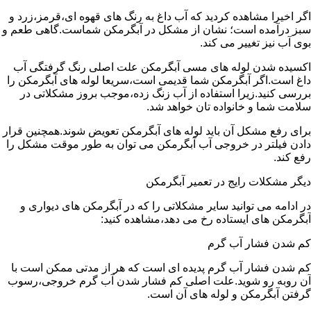
اگر اخیرا مشاهده کردید که آب داغ به رنگ های قهوه ای،قرمز،زرد و
سبز درآمده است؛ نشان از مشکل در آبگرمکن شماست.گاهی طعم و
بوی آب نیز تغییر می کند.
اکسیده شدن لوله های مسی آبگرمکن علت اصلی رنگ گرفتگی آب
داغ است.اگر آبگرمکن شما قدیمی است،سریعا لوله های آبگرمکن را
بررسی کنید.زیرا استفاده از آب زنگ زده،موجب بروز مشکلاتی در
سلامت شما و خانواده تان خواهد شد.
برای رفع مشکل آن باید لوله های آبگرمکن تعویض شوند.همچنین قرار
دادن فیلتر در خروجی آب آبگرمکن می توان به طور موقت مشکل را
رفع کند.
دیگر مشکلات رایج در تعمیر آبگرمکن
در ادامه می توانید سایر مشکلاتی را که در آبگرمکن های دیواری و
آبگرمکن های ایستاده رخ می دهد،مشاهده کنید:
کم شدن فشار آب گرم
کم شدن فشار آب گرم پدیده ای است که هر از مدتی ممکن است با
آن روبه رو شوید.علت اصلی کم فشار شدن آب گرم خروجی،رسوب
گرفتن آبگرمکن و لوله های آن است.