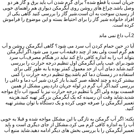
جریان است یا قطع شده؟ برای گرم شدن آب باید برق و گاز هر دو
وصل باشد.چراغ های روشن روی آبگرمکن دیواری هم راهنمای خوبی
از رسیدن سوخت به آن است.شیر گاز را بررسی کنید گاهی یکی از
افراد خانواده شیر گاز را برای احتیاط بسته و این موضوع را فراموش
کرده است.
2.آب داغ نمی ماند
آیا در حین حمام کردن آب سرد می شود؟ گاهی آبگرمکن روشن و آب
هم گرم است ولی بعد از چند دقیقه،آب سرد می شود.اگر آبگرمکن
بتواند آب را به اندازه کافی داغ کند نباید در هنگام مصرف،آب سرد
شود.برای عیب یابی آبگرمکن اول تنظیم درجه حرارت را بررسی
کنید.شاید دمای آب از حد معمول کمتر بوده یا به طور کلی برای
استفاده در زمستان دما کم باشد.پیچ تنظیم درجه حرارت را کمی
بیشتر کرده و چند لحظه صبر کنید.با باز کردن شیر آب دما و داغی را
بررسی کنید.اگر آب گرم در لوله جریان دارد،پس مشکل از همین
قسمت بوده ولی اگر با تنظیم درجه حرارت نیز با کمبود اب داغ مواجه
شدید،شاید وقت آن رسیده که یک آبگرمکن بزرگتر تهیه کنید.هزینه
تعمیر آبگرمکن را صرفه جویی کرده و یک دستگاه با توان بیشتر تهیه
کنید.
نکته: اگر آب گرمکن به تازگی با این مشکل مواجه شده و قبلا به خوبی
آب را به اندازه کافی گرم می کرد،مشکل از جای دیگری است و باید
تعمیر آبگرمکن را با بررسی بخش های دیگر ادامه دهید.شاید منبع آب