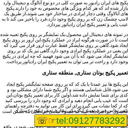
پکیج های ایران رادیور به صورت کلی در دو نوع آنالوگ و دیجیتال وارد
بازار شده اند که هر کدام ویژگی های مخصوص به خود را دارند.پکیج
های آنالاوگ وقتی دچار ایرادی در ساختار خود می شوند،از طریق یک
لامپ چشمک زن که بر روی پکیج وجود دارد،فرد را باخبر می کند تا به
عیب یابی و تعمیر پکیج ایران رادیاتور بپردازد.
در نمونه های دیجیتال این محصول،یک نمایشگر بر روی پکیج تعبیه شده
است تا در صورت هرگونه ایراد در عملکرد پکیج،این ارور بر روی پکیج
ایجاد شود.گاهی بر روی نمایشگر فقط عبارت ارور قرار می گیرد که
این یعنی در عملکرد پکیج ایرادی وجود دارد.گاهی نیز یک کد بر روی
نمایشگر ایجاد می شود که با آن می شود فهمید که چه ایرادی در پکیج
وجود دارد و راحت تر می توان به تعمیر پکیج ایران رادیاتور پرداخت.
تعمیر پکیج بوتان ستاری, منطقه ستاری
این پکیج ها نیز عمدتا با یک کد که بر روی صفحه نمایگشر پکیج ایجاد
می شود،قابل شناسایی هستند و اگر پکیج شما دارای مشکلی بود و
کدی برای شما نمایش داده شد،اولین کار برای تعمیر پکیج بوتان،این
است که عیب یابی انجام دهید و ایرادی که وجود دارد را بررسی کنید
که از کجا نشات می گیرد.برای این کار می توانید به دفترچه راهنمای
تلفن تماس فوری
تعمیر آبگرمکن ستاری,تعمیر پکیج در ستاری
محصول خود مراجعه کنید که معمولا تمامی ایرادهایی که ممکن است
برای پکیج پیش بیاید در آن قرار گرفته است.
☞☏
tel:09127783292
گاهی نیز هنگام خرابی پکیج،هیچ اروری نمایش داده نمی شود.در واقع