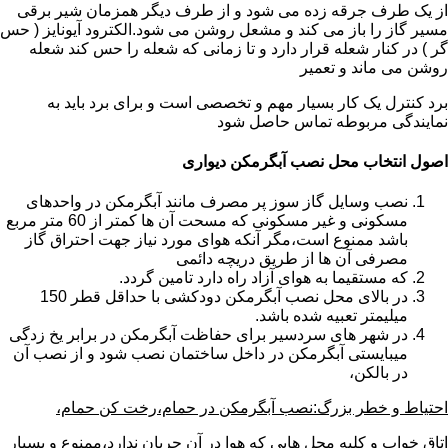
از یک طرف جرقه زده می شود و از طرف دیگر همزمان شیر برقی
مسیر گاز را باز می کند و مشعل روشن می شود.الکترود آیونایز ( حس
گر ) در کنار شعله قرار دارد و تا زمانی که شعله را حس کند شعله
روشن می ماند و تعمیر
برد کنترل یک کار بسیار مهم و تخصصی است و برای برد باید به
نمایندگی مربوطه تماس حاصل شود
اصول انتخاب محل نصب آبگرمکن دیواری
نصب وسایل گاز سوز پر مصرف مانند آبگرمکن در واحدهای
مسکونی و غیر مسکونی که مسحت آن ها کمتر از 60 متر مربع
باشد ممنوع است،مگر آنکه هوای مورد نیاز جهت احتراق گاز
مصرفی آن ها از طریق دریچه دائمی
که مستقیما به هوای آزاد راه دارد تامین گردد.
در بالای محل نصب آبگرمکن دودکشی با حداقل قطر 150
میلیمتر تعبیه شده باشد.
در شهر های سردسیر برای حفاظت آبگرمکن در برابر یخ زدگی
میبایستی آبگرمکن در داخل ساختمان نصب شود و از نصب آن
در بالکن،
احتیاط و خطر بزرگ:نصب آبگرمکن در حمام،رخت کن حمام،
اتاق خواب و کلیه محل هایی که هوا در آن جریان ندارد،ممنوع و بسیار