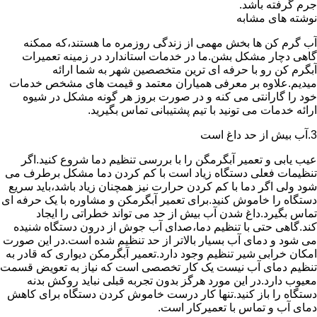
جرم گرفته باشد.
نوشته های مشابه
آب گرم کن ها بخش مهمی از زندگی روزمره ما هستند،که ممکنه
گاهی دچار مشکل بشن.ما در خدمات استاندارد در زمینه تعمیرات
آبگرم کن رو با حرفه ای ترین متخصصین شهر به شما ارائه
میدیم.علاوه بر معرفی همیاران معتمد و قیمت های مشخص خدمات
خود را گارانتی می کنه و در صورت بروز هر گونه مشکل در شیوه
ارائه خدمات می تونید با تیم پشتیبانی تماس بگیرید.
3.آب بیش از حد داغ است
عیب یابی و تعمیر آبگرمگن را با بررسی تنظیم دما شروع کنید.اگر
تنظیمات فعلی دستگاه زیاد است با کم کردن دما مشکل برطرف می
شود ولی اگر دما با کم کردن حرارت نیز همچنان زیاد باشد،باید سریع
دستگاه را خاموش کنید.برای تعمیر آبگرمکن و مشاوره با یک حرفه ای
تماس بگیرد.داغ شدن آب بیش از حد می تواند خطراتی را ایجاد
کند.گاهی حتی با تنظیم دما،صدای آب جوش از درون دستگاه شنیده
می شود و دمای آب بسیار بالاتر از حد تنظیم شده است.در این صورت
امکان خرابی شیر تنظیم وجود دارد.تعمیر آبگرمکن دیواری که قادر به
تنظیم دمای آب نیست یک کار تخصصی است که نیاز به تعویض قسمت
معیوب دارد.در این مورد هرگز بدون تجربه قبلی نباید روکش بدنه
دستگاه را باز کنید.تنها کار درست خاموش کردن دستگاه برای کاهش
دمای آب و تماس با تعمیرکار است.