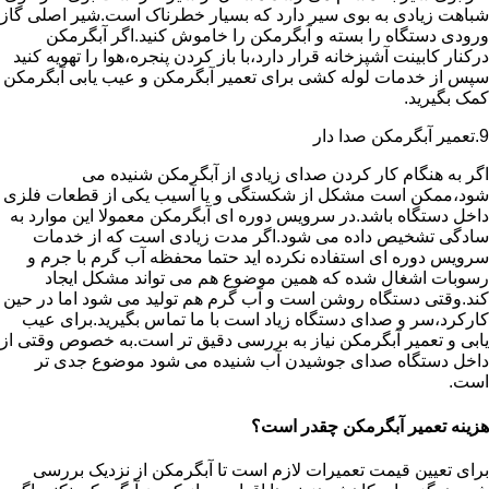
شباهت زیادی به بوی سیر دارد که بسیار خطرناک است.شیر اصلی گاز
ورودی دستگاه را بسته و آبگرمکن را خاموش کنید.اگر آبگرمکن
درکنار کابینت آشپزخانه قرار دارد،با باز کردن پنجره،هوا را تهویه کنید
سپس از خدمات لوله کشی برای تعمیر آبگرمکن و عیب یابی آبگرمکن
کمک بگیرید.
9.تعمیر آبگرمکن صدا دار
اگر به هنگام کار کردن صدای زیادی از آبگرمکن شنیده می
شود،ممکن است مشکل از شکستگی و یا آسیب یکی از قطعات فلزی
داخل دستگاه باشد.در سرویس دوره ای آبگرمکن معمولا این موارد به
سادگی تشخیص داده می شود.اگر مدت زیادی است که از خدمات
سرویس دوره ای استفاده نکرده اید حتما محفظه آب گرم با جرم و
رسوبات اشغال شده که همین موضوع هم می تواند مشکل ایجاد
کند.وقتی دستگاه روشن است و آب گرم هم تولید می شود اما در حین
کارکرد،سر و صدای دستگاه زیاد است با ما تماس بگیرید.برای عیب
یابی و تعمیر آبگرمکن نیاز به بررسی دقیق تر است.به خصوص وقتی از
داخل دستگاه صدای جوشیدن آب شنیده می شود موضوع جدی تر
است.
هزینه تعمیر آبگرمکن چقدر است؟
برای تعیین قیمت تعمیرات لازم است تا آبگرمکن از نزدیک بررسی