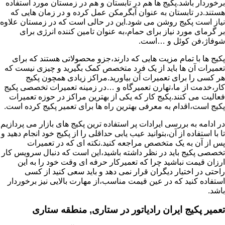
برخوردار باشد.پکیج ها هم در تابستان و هم در زمستان مورد استفاده
هستند.در تابستان به عنوان آبگرمکن عمل کرده و در زمان هایی که
نیاز است پکیج روشن می شود.این در حالی است که در زمستان علاوه
بر گرمای مورد نیاز برای حمام،به عنوان تامین کننده انرژی برای
شوفاژ،فن کوئل و …است.
پکیج ها با تمام مزیت هایی که دارند،جزو محصولاتی هستند که برای
تعمیرات آن ها باید از یک فرد متخصص کمک بگیرید و چیزی نیست که
هر کسی را برای تعمیرات آن بیاورید.مراکز زیادی همچون پکیج
کار،خدمت از ما،تهارن تعمیرگاه و …در زمینه تعمیرات تخصصی پکیج
فعالیت می کنند.پکیج کار که یکی از بهترین مراکز در حوزه تعمیرات
پکیج است،اقدام به معرفی بهترین راه ها برای تعمیر پکیج کرده است.
در ادامه به بررسی ایرادات پر استفاده ترین پکیج های بازار می پردازیم
تا با استفاده از آن،بتوانید عیب یابی حداقلی را از پکیج خود انجام دهید و
پس از آن به یک متخصص مراجعه کنید.نکته ای که در تعمیرات
تخصصی پکیج باید در نظر داشته باشید،این است که دنبال سرویس کار
ارزان قیمت نباشید چرا که تعمیرکار حرفه ای وقت خود را به این
راحتی در اختیار دیگران قرار نمی دهد و باید سعی کنید از کسی
استفاده کنید که در عین قیمت مناسب،از مهارت بالایی نیز برخوردار
باشد.
تعمیر پکیج ایران رادیاتور در ستاری, منطقه ستاری