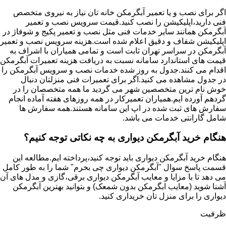
اگر برای نصب و یا تعمیر آبگرمکن خانه تان نیاز به نیروی متخصص
فنی دارید،اپلیکیشن را نصب کنید.قیمت سرویس نصب و تعمیر
آبگرمکن همانند سایر خدمات فنی مثل نصب و تعمیر پکیج و شوفاژ در
اپلیکیشن شفاف و دقیق اعلام شده است.هزینه سرویس نصب و تعمیر
آبگرمکن در سراسر تهران ثابت است و تمامی همیاران با اشراف به
قیمت های استاندارد سامانه نسبت به دریافت هزینه تعمیرات آبگرمکن
اقدام می کنند.جدول به روز شده خدمات نصب و سرویس آبگرمکن را
در جدول مشاهده می کنید.اگر برای تعمیرات فنی منزلتان دنبال
خوش نام ترین متخصصین شهر می گردید ما همه متخصصان را در
گردهم آورده ایم.همیاران تعمیرکار در همه روزهای هفته آماده انجام
سفارش های ثبت شده در اپ این سامانه هستند.همه سفارش ها
شامل گارانتی خدمات می باشد.
هنگام خرید آبگرمکن دیواری به چه نکاتی توجه کنیم؟
هنگام خرید آبگرمکن دیواری باید توجه کنید،پرداخته ایم.مطالعه این
قسمت پاسخ سوال "آبگرمکن دیواری چی بخرم" شما را به طور کامل
می دهد تا با مزایا و معایب آبگرمکن دیواری برقی،گازی و مدل های آن
آشنا شوید (معایب ابگرمکن بدون شمعک) و بتوانید بهترین آبگرمکن
دیواری را برای منزل تان خریداری کنید.
ظرفیت