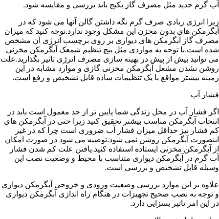
آب گرم جدید مثل مصرف گاز پکیج باید بررسی و مقایسه شود.
زیرا انرژی زیادی صرف گرم نگه داشتن گالن آنها می شود که در
آبگرمکن های بدون مخزن این مشکل وجود ندارد.توجه کنید که میزان
مصرف گاز آبگرمکن های دیواری بر روی برچسب انرژی آن مشخص
شده است.با توجه به مواردی مثل پیچ تنظیم شمعک آبگرمکن مخزنی
می توانید بیش از پیش در بهینه سازی مصرف انرژی تاثیر بگذارید.علت
روشن نشدن مشعل آبگرمکن مخزنی گازی و موارد مشابه در این
زمینه بیشتر مواقع با یک تنظیمات ساده قابل تشخیص و رفع است.
فشار آب
اگر فشار آب در محل زندگی شما پایین تر از حد معمول است باید در
انتخاب آبگرمکن مناسب بیشتر تحقیق کنید زیرا حتی در آبگرمکن های
کم فشار نیز حداقل میزان فشار آب ضروری است چرا که در غیر
اینصورت آبگرمکن روشن نمی شود.توصیه می شود در صورت امکان
از آبگرمکن مخزنی ایستاده استفاده کنید.یافتن علت کم شدن فشار
آب گرم در آبگرمکن دیواری متناسب با محیط و وضعیت نصب این
وسیله قابل تشخیص و بررسی است.
علاوه بر این موارد بررسی وضعیت ورودی و خروجی آبگرمکن دیواری
و توجه به نصب صحیح تجهیزات در هنگام راه اندازی آبگرمکن دیواری
در این امر تاثیر بسزایی دارد.