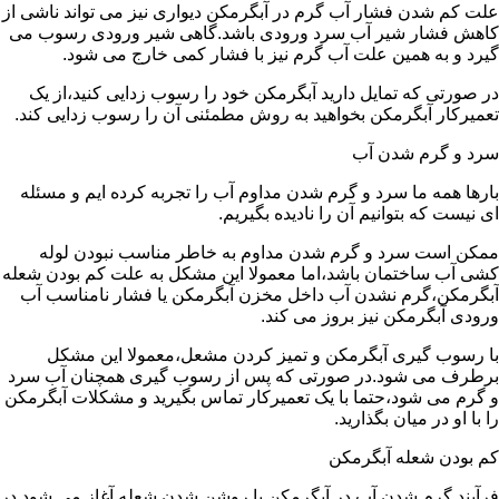
علت کم شدن فشار آب گرم در آبگرمکن دیواری نیز می تواند ناشی از
کاهش فشار شیر آب سرد ورودی باشد.گاهی شیر ورودی رسوب می
گیرد و به همین علت آب گرم نیز با فشار کمی خارج می شود.
در صورتی که تمایل دارید آبگرمکن خود را رسوب زدایی کنید،از یک
تعمیرکار آبگرمکن بخواهید به روش مطمئنی آن را رسوب زدایی کند.
سرد و گرم شدن آب
بارها همه ما سرد و گرم شدن مداوم آب را تجربه کرده ایم و مسئله
ای نیست که بتوانیم آن را نادیده بگیریم.
ممکن است سرد و گرم شدن مداوم به خاطر مناسب نبودن لوله
کشی آب ساختمان باشد،اما معمولا این مشکل به علت کم بودن شعله
آبگرمکن،گرم نشدن آب داخل مخزن آبگرمکن یا فشار نامناسب آب
ورودی آبگرمکن نیز بروز می کند.
با رسوب گیری آبگرمکن و تمیز کردن مشعل،معمولا این مشکل
برطرف می شود.در صورتی که پس از رسوب گیری همچنان آب سرد
و گرم می شود،حتما با یک تعمیرکار تماس بگیرید و مشکلات آبگرمکن
را با او در میان بگذارید.
کم بودن شعله آبگرمکن
فرآیند گرم شدن آب در آبگرمکن با روشن شدن شعله آغاز می شود.در