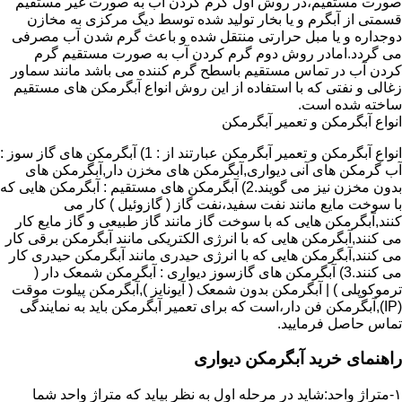
صورت مستقیم،در روش اول گرم کردن آب به صورت غیر مستقیم
قسمتی از آبگرم و یا بخار تولید شده توسط دیگ مرکزی به مخازن
دوجداره و یا مبل حرارتی منتقل شده و باعث گرم شدن آب مصرفی
می گردد.امادر روش دوم گرم کردن آب به صورت مستقیم گرم
کردن آب در تماس مستقیم باسطح گرم کننده می باشد مانند سماور
زغالی و نفتی که با استفاده از این روش انواع آبگرمکن های مستقیم
ساخته شده است.
انواع آبگرمکن و تعمیر آبگرمکن
انواع آبگرمکن و تعمیر آبگرمکن عبارتند از : 1) آبگرمکن های گاز سوز :
آب گرمکن های آنی دیواری,آبگرمکن های مخزن دار,آبگرمکن های
بدون مخزن نیز می گویند.2) آبگرمکن های مستقیم : آبگرمکن هایی که
با سوخت مایع مانند نفت سفید،نفت گاز ( گازوئیل ) کار می
کنند,آبگرمکن هایی که با سوخت گاز مانند گاز طبیعی و گاز مایع کار
می کنند,آبگرمکن هایی که با انرژی الکتریکی مانند آبگرمکن برقی کار
می کنند,آبگرمکن هایی که با انرژی حیدری مانند آبگرمکن حیدری کار
می کنند.3) آبگرمکن های گازسوز دیواری : آبگرمکن شمعک دار (
ترموکوپلی ) | آبگرمکن بدون شمعک ( آیونایز ),آبگرمکن پیلوت موقت
(IP),آبگرمکن فن دار،است که برای تعمیر آبگرمکن باید به نمایندگی
تماس حاصل فرمایید.
راهنمای خرید آبگرمکن دیواری
۱-متراژ واحد:شاید در مرحله اول به نظر بیاید که متراژ واحد شما