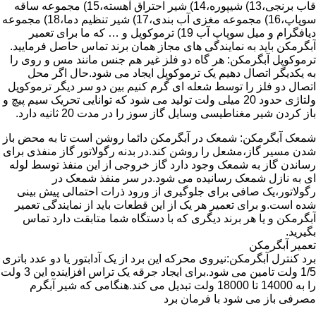
قاب برنجی،13) شیپوره،14) شیر احتراق آهسته،15) مجموعه ساقه
سوپاپ،16) مجموعه مغزی آب بندی،17) شیر تنظیم دما،18) مجموعه
دیافگرام و میل سوپاپ آب 19) ترموکوپل و … که ما برای تعمیر
آبگرمکن باید به نمایندگی های مجاز همان برند تماس حاصل فرمایید.
ترموکوپل آبگرمکن: هر گاه دو فلز غیر هم جنس مانند مس و روی را
به یکدیگر اتصال دهیم یک ترموکوپل ایجاد می شود.حال اگر محل
اتصال دو فلز را توسط شعله ای گرم کنیم بین دو سر دیگر ترموکوپل
ولتاژی حدود 20 میلی ولت تولید می شود که توانایی تحریک سیم پیچ و
باز کردن شیر مغناطیسی وسایل گاز سوز را در مدت 20 ثانیه دارد.
شمعک آبگرمکن: شمعک در آبگرمکن دائما روشن است تا به محض باز
شدن مسیر گاز،مشعل را روشن کند.در بدنه رگولاتور گاز منفذی برای
رساندن گاز به شمعک وجود دارد گاز خروجی از این منفذ توسط لوله
ای به نازل شمعک رسانیده می شود.در سر منفذ شمعک در
رگولاتور،یک صافی برای جلوگیری از ورود ذرات احتمالی پیش بینی
شده است.و برای تعمیر هر یک از این قطعات باید از نمایندگی تعمیر
آبگرمکن و یا هر برند دیگری که با دستگاه شما متابقت دارد تماس
بگیرید.
تعمیر آبگرمکن
برد کنترل آبگرمکن:نیروی محرکه این برد از یک آدابتور یا دو عدد باتری
1/5 ولت تامین می شود.برای ایجاد جرقه یک تراس افزاینده این 3 ولت
را به 14000 تا 18000 ولت تبدیل می کند.هنگامی که شیر آبگرم
مصرفی باز می شود با فرمان برد