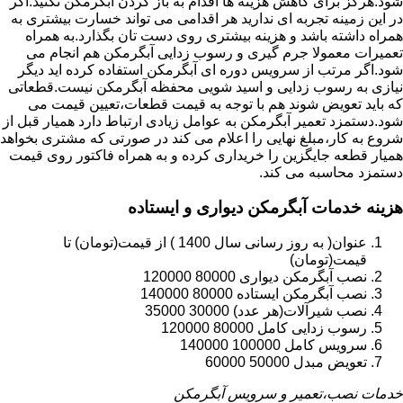
شود.هرگز برای کاهش هزینه ها اقدام به باز کردن آبگرمکن نکنید.اگر
در این زمینه تجربه ای ندارید هر اقدامی می تواند خسارت بیشتری به
همراه داشته باشد و هزینه بیشتری روی دست تان بگذارد.به همراه
تعمیرات معمولا جرم گیری و رسوب زدایی آبگرمکن هم انجام می
شود.اگر مرتب از سرویس دوره ای آبگرمکن استفاده کرده اید دیگر
نیازی به رسوب زدایی و اسید شویی محفظه آبگرمکن نیست.قطعاتی
که باید تعویض شوند هم با توجه به قیمت قطعات،تعیین قیمت می
شود.دستمزد تعمیر آبگرمکن به عوامل زیادی ارتباط دارد همیار قبل از
شروع به کار،مبلغ نهایی را اعلام می کند در صورتی که مشتری بخواهد
همیار قطعه جایگزین را خریداری کرده و به همراه فاکتور روی قیمت
دستمزد محاسبه می کند.
هزینه خدمات آبگرمکن دیواری و ایستاده
عنوان( به روز رسانی سال 1400 ) از قیمت(تومان) تا
قیمت(تومان)
نصب آبگرمکن دیواری 80000 120000
نصب آبگرمکن ایستاده 80000 140000
نصب شیرآلات(هر عدد) 30000 35000
رسوب زدایی کامل 80000 120000
سرویس کامل 100000 140000
تعویض مبدل 50000 60000
خدمات نصب،تعمیر و سرویس آبگرمکن