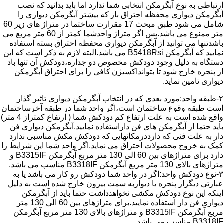
ارتباطی به نوع آبگرمکن انتخابی شما ندارد اما باید بدانید که نصب
آبگرمکن دیواری محفظه احتراق باز که بیشتر آبگرمکن دیواری را
شامل می شود طبق مبحث 17 مقرارت ساختما در متراژ های زیر 60
متر ممنوع می باشد.پس اگر متراژ واحدشما کمتر از 60 متر مربع می
باشدتنها می توانید از آبگرمکن دیواری محفظه احتراق بسته استفاده
نمایید که آبگرمکن B5418Rsi می باشد.البته لازم به ذکر است که این
دستگاه به دلیل وجود دودکش مخصوص دو جداره،دودکش آن تنها باد
از پنجره خارج شود تا بتوانداکسیژن کافی را برای احتراق آبگرمکن
دیواری تامین نماید.
۲-طبقه واحد:مورد بعدی که در انتخاب آبگرمکن دیواری تاثیر گذار
است طبقه وقوع ساختمان است،اگر واحد شما در طبقه آخرساختمان
واقع شده است به علت ارتفاع کم دودکش شما ( ارتفاع کمتراز 4 متر)
باید حتما از آبگرمکن های فن داراستفاده نمایید.آبگرمکن دیواری فن
دار به علت فنی که دارددرمکانهایی که دودکش مکش مناسبی ندارد
کمک به خروج محصولات احتراق می نماید.اگر واحد شما این شرایط را
دارد برای متراژهای بین 60 الی 130 متر مربع آبگرمکن B3315IF و
متراژهای بالای 130 متر مربع آبگرمکن B3318IF مناسب می باشد.
۳-نوع دودکش واحد:اگر در واحد شما دودکش رو کار می باشد یا به
عبارتی دیگراز پنجره یا دیواربه سمت بیرون خارج شده است به دلیل
اینکه این نوع دودکش مکشی نخواهدداشت حتما باید از آبگرمکن
دیواری فن دار استفاده نمایید.برای متراژهای بین 60 الی 130 متر
مربع آبگرمکن B3315IF و متراژهای بالای 130 متر مربع آبگرمکن
B3318IF مناسب می باشد.