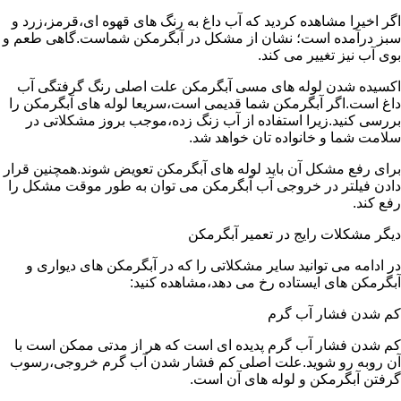
اگر اخیرا مشاهده کردید که آب داغ به رنگ های قهوه ای،قرمز،زرد و
سبز درآمده است؛ نشان از مشکل در آبگرمکن شماست.گاهی طعم و
بوی آب نیز تغییر می کند.
اکسیده شدن لوله های مسی آبگرمکن علت اصلی رنگ گرفتگی آب
داغ است.اگر آبگرمکن شما قدیمی است،سریعا لوله های آبگرمکن را
بررسی کنید.زیرا استفاده از آب زنگ زده،موجب بروز مشکلاتی در
سلامت شما و خانواده تان خواهد شد.
برای رفع مشکل آن باید لوله های آبگرمکن تعویض شوند.همچنین قرار
دادن فیلتر در خروجی آب آبگرمکن می توان به طور موقت مشکل را
رفع کند.
دیگر مشکلات رایج در تعمیر آبگرمکن
در ادامه می توانید سایر مشکلاتی را که در آبگرمکن های دیواری و
آبگرمکن های ایستاده رخ می دهد،مشاهده کنید:
کم شدن فشار آب گرم
کم شدن فشار آب گرم پدیده ای است که هر از مدتی ممکن است با
آن روبه رو شوید.علت اصلی کم فشار شدن آب گرم خروجی،رسوب
گرفتن آبگرمکن و لوله های آن است.