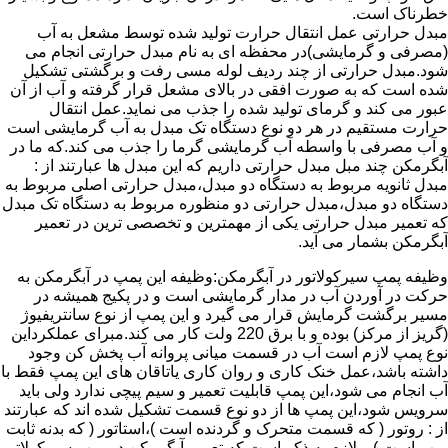
خطرناک است.
مبدل حرارتی عمل انتقال حرارت تولید شده توسط مشعل به آب
(مصرفی و گرمایشی)در محفظه ای به نام مبدل حرارتی انجام می
شود.مبدل حرارتی از چند ردیف لوله مسی رفت و برگشتی تشکیل
شده است که به صورت افقی در بالای مشعل قرار گرفته و آب از آن
عبور می کند و گرمای تولید شده را جذب می نماید.عمل انتقال
حرارت مستقیم در هر دو نوع دستگاه تک مبدل به آب گرمایشی است
و آب مصرفی با واسطه آب گرمایشی گرما را جذب می کند.که ما در
آبگرمکن چند مبل مبدل حرارتی داریم که این مبدل ها عبارتند از :
مبدل ثانویه مربوط به دستگاه دو مبدل،مبدل حرارتی اصلی مربوط به
دستگاه دو مبدل،مبدل حرارتی دو منظوره مربوط به دستگاه تک مبدل
که تعمیر مبدل حرارتی یکی از مهمترین و تخصصی ترین در تعمیر
آبگرمکن بشمار می آید.
وظیفه پمپ سیرکولاتور در آبگرمکن:وظیفه این پمپ در آبگرمکن به
حرکت در آوردن آب در مدار گرمایشی است و در پکیج همیشه در
مسیر برگشت گرمایش قرار می گیرد و این پمپ از نوع سانتریفیوژ
(گریز از مرکز) بوده و با برق 220 ولت کار می کند.مبرای عملکرداین
نوع پمپ لازم است آب در قسمت میانی پروانه آب پخش کن وجود
داشته باشد،عمل خنک کاری و روان کاری یاتاقان های این پمپ فقط با
آب انجام می شود،این پمپ قابلیت تعمیر و سیم پیچی ندارد ولی باید
سرویس شود،این پمپ ها از دو نوع قسمت تشکیل شده اند که عبارتند
از : روتور ( که قسمت متحرک و گردنده است )،استاتور ( که بدنه ثابت
پمپ است ) و لازم به ذکر است که تعمیر آبگرمکن در پمپ سیرکولاتور