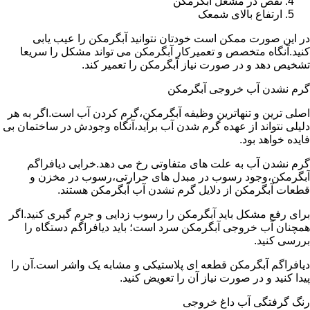
نقص در مشعل آبگرمکن
ارتفاع بالای شمعک
در این صورت ممکن است خودتان نتوانید آبگرمکن را عیب یابی
کنید.آنگاه متخصص و تعمیرکار آبگرمکن می تواند مشکل را سریعا
تشخیص دهد و در صورت نیاز آبگرمکن را تعمیر کند.
گرم نشدن آب خروجی آبگرمکن
اصلی ترین و تنهاترین وظیفه آبگرمکن،گرم کردن آب است.اگر به هر
دلیلی نتواند از عهده گرم شدن آب برآید،آنگاه وجودش در ساختمان بی
فایده خواهد بود.
گرم نشدن آب به علت های متفاوتی رخ می دهد.خرابی دیافراگم
آبگرمکن،وجود رسوب در مبدل های حرارتی،رسوب در مخزن و
قطعات آبگرمکن از دلایل گرم نشدن آب آبگرمکن هستند.
برای رفع مشکل باید آبگرمکن را رسوب زدایی و جرم گیری کنید.اگر
همچنان آب خروجی آبگرمکن سرد است؛ باید دیافراگم دستگاه را
بررسی کنید.
دیافراگم آبگرمکن قطعه ای پلاستیکی و مشابه یک واشر است.آن را
پیدا کنید و در صورت نیاز آن را تعویض کنید.
رنگ گرفتگی آب داغ خروجی