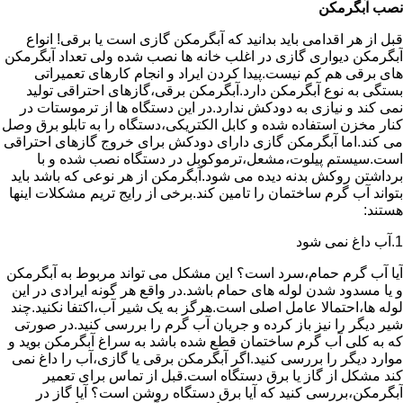
نصب آبگرمکن
قبل از هر اقدامی باید بدانید که آبگرمکن گازی است یا برقی! انواع
آبگرمکن دیواری گازی در اغلب خانه ها نصب شده ولی تعداد آبگرمکن
های برقی هم کم نیست.پیدا کردن ایراد و انجام کارهای تعمیراتی
بستگی به نوع آبگرمکن دارد.آبگرمکن برقی،گازهای احتراقی تولید
نمی کند و نیازی به دودکش ندارد.در این دستگاه ها از ترموستات در
کنار مخزن استفاده شده و کابل الکتریکی،دستگاه را به تابلو برق وصل
می کند.اما آبگرمکن گازی دارای دودکش برای خروج گازهای احتراقی
است.سیستم پیلوت،مشعل،ترموکوبل در دستگاه نصب شده و با
برداشتن روکش بدنه دیده می شود.آبگرمکن از هر نوعی که باشد باید
بتواند آب گرم ساختمان را تامین کند.برخی از رایج تریم مشکلات اینها
هستند:
1.آب داغ نمی شود
آیا آب گرم حمام،سرد است؟ این مشکل می تواند مربوط به آبگرمکن
و یا مسدود شدن لوله های حمام باشد.در واقع هر گونه ایرادی در این
لوله ها،احتمالا عامل اصلی است.هرگز به یک شیر آب،اکتفا نکنید.چند
شیر دیگر را نیز باز کرده و جریان آب گرم را بررسی کنید.در صورتی
که به کلی آب گرم ساختمان قطع شده باشد به سراغ آبگرمکن بوید و
موارد دیگر را بررسی کنید.اگر آبگرمکن برقی یا گازی،آب را داغ نمی
کند مشکل از گاز یا برق دستگاه است.قبل از تماس برای تعمیر
آبگرمکن،بررسی کنید که آیا برق دستگاه روشن است؟ آیا گاز در