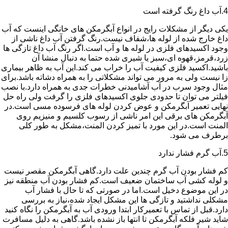
4.آب داغ رنگ گرفته است
یکی دیگر از مشکلات رایج در انواع آبگرمکن های خانگی اینست که آب
داغ خارج شده از لوله ها،شفاف نیست.رنگ گرفتن آب داغ ناشی از
وجود اکسیدهای فلزی در لوله ها و آب است.اگر رنگ آب داغ تازگی ها
زرد،قرمز،قهوه ای،سبز یا شیری شده حتما به دنبال منشا آن
باشید.اکسید فلزی کیفیت آب را خراب می کند.این آب به ظاهر بیماری
زا نیست ولی به مرور می تواند مشکلاتی را به همراه دشاته باشد.برای
مثال وجود سرب در آب آشامیدنی خطرات جدی به همراه دارد.با نصب
فیلتر می توان تا حدودی جلوی اکسیدهای فلزی را گرفت ولی راه حل
نهایی تعمیر آبگرمکن و عوض کردن لوله های فرسوده مسی است.در
آبگرمکن های برقی این امر ناشی از رسوب کلسیم و منیزیم روی
المنت است.در این مورد با تمیز کردن المنت،مشکل به طور کلی
برطرف می شود.
5.آب گرم فشار ندارد
کم فشار بودن آب گرم چندین علت دارد.گاهی آبگرمکن مقصر نیست
و لوله کشی آب ساختمان ضعیف است.کم فشار بودن آب منطقه نیز
در این موضوع دخیل است.اما در صورتی که تا حال با فشار آب
مشکلی نداشتید و تازگی ها این مشکل ایجاد شده،نیاز به بررسی
دارد.قبل از تماس با تعمیرکار ابتدا ورودی آب به آبگرمکن را نگاه کنید
شاید شیر فلکه آبگرمکن تا انتها باز نشده باشد.گاهی به دلیل مسافرت