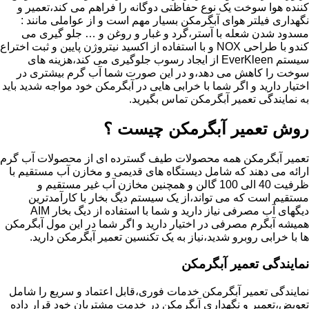
کننده هوا سوخت یک نوع حفاظتی دوگانه را فراهم می کند،تعمیر و
نگهداری فیلتر هوای آبگرمکن بسیار مهم است و از عواملی مانند :
مسدود شدن شعله با آستر،گرد و غبار و روغن و … جلو گیری می
کندو با طراحی NOX و با استفاده از اکسید نیتروژن پایین و ثبت اختراع
سیستم EverKleen از ایجاد رسوب جلوگیری می کند،هزینه های
سوخت را کاهش می دهد،و در این صورت شما آب گرم بیشتری در
اختیار دارید و اگر شما با خرابی هایی در آبگرمکن خود مواجه شدید باید
به نمایندگی تعمیر آبگرمکن تماس بگیرید.
روش تعمیر آبگرمکن چیست ؟
تعمیر آبگرمکن همه محصولات طیف گسترده ای از محصولات آب گرم
ارائه می دهند که شامل دیستگاه های قدیمی و مخازن آب مستقیم با
ظرفیت 40 الی 100 گالن و همچنین مخازن آب غیر مستقیم و
مستقیم است که می تواند،از یک سیستم دیگ بخار با کارآمدترین
دیگهای آب مصرفی نیاز دارید و شما با استفاده از دیگ بخار AIM
همیشه آبگرم مصرفی در اختیار دارید و اگر شما در این مول آبگرمکن
ها با خرابی روبرو شدید،نیاز به یک تکنسین تعمیر آبگرمکن دارید.
نمایندگی تعمیر آبگرمکن
نمایندگی تعمیر آبگرمکن خدمات فوری،قابل اعتماد و سریع را شامل
تعویض،تعمیر و نگهداری آبگرمکن در خدمت مشتریان خود قرار داده