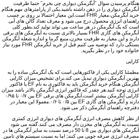
هنگام پرسیدن سوال "آبگرمکن دیواری چی بخرم" حتما ظرفیت
آبگرمکن دیواری را در ذهن داشته باشید.یکی از پارامترهای مهم هنگام
خرید آبگرمکن،معیار FHR است.این معیار احتمالا بر روی بر چسب
راهنمای انرژی محصول درج می شود و معرف تعداد گالن های آبی
است که یک آبگرمکن در هر ساعت می تواند تولید کند.بطور کلی
آبگرمکن های گازی FHR بسیار بالاتری نسبت به آبگرمکن های برقی
دارند و این معیار به ظرفیت مخزن،منبع گرما و اندازه شعله آبگرمکن
بستگی دارد که توصیه می کنیم قبل از خرید آبگرمکن FHR مورد نیاز
خانواده خود را در نظر بگیرید.
کارایی
مطمئنا کارایی یکی از فاکتورهایی است که یک آبگرمکن ساده را به
بهترین آبگرمکن دیواری تبدیل می کند.برای تشخیص میزان کارایی
آبگرمکن هنگام خرید آبگرمکن باید به فاکتوری به نام EF یا فاکتور
انرژی توجه کنید.هر چقدر که فاکتور انرژی آبگرمکن بالاتر باشد میزان
کارایی آبگرمکن بیشتر است.آبگرمکن های برقی EF بین ۰/۷ تا ۰/۹۵
دارند و آبگرمکن های گازی EF بین ۰/۵ تا ۰/۶.معمولا این معیار در
دفترچه راهنمای آبگرمکن ذکر می شود.
از نظر کاهش مصرف انرژی آبگرمکن های دیواری انرژی کمتری
نسبت به آبگرمکن های مخزن دار مصرف می کنند.گفته می شود
آبگرمکن های دیواری بین 8 تا 50 درصد نسبت به سایر آبگرمکن ها در
مصرف انرژی صرفه جویی می کنند; اما به نسبت سیستم های تامین