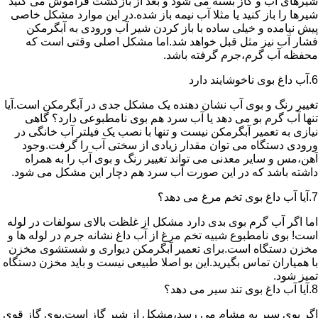
شیرهای آب و گاز بسته می شود و بعد از بازگشت فراموش می کنید
شیرها را باز کنید یا مثلا آب نیمه باز شده.در این موارد مشکل خاصی
پیش نیامده و خیلی ساده با باز کردن شیر آب ورودی به آبگرمکن
فشار آب نیز مثل قبل خواهد شد.اما مشکل اصلی وقتی است که
محفظه آب گرم،جرم گرفته باشد.
6.آب داغ بوی ناخوشایند دارد
تغییر رنگ و بوی آب نشان دهنده یک مشکل جدی در آبگرمکن است.آیا
تنها آب گرم بو می دهد یا آب سرد هم بوی نامطبوعی دارد؟ گاهی
نیازی به تعمیر آبگرمکن نیست و تنها با نصب یک فیلتر آب خانگی در
ورودی دستگاه می توان مقدار زیادی از سختی آب را گرفت.وجود
آهن،مس و سایر معدنی می تواند تغییر رنگ و بوی آب را به همراه
داشته باشد که در این صورت آب سرد هم دچار این مشکل می شود.
7.آیا آب داغ بوی تخم مرغ می دهد؟
اما اگر آب گرم بوی بدی دارد مشکل از غلظت بالای سولفات در لوله
است! بوی نامطبوع شبیه تخم مرغ از آب داغ نشانه جرم در لوله ها و
مخزن دستگاه است.برای تعمیر آبگرمکن دیواری و شستشوی مخزن
با همیاران تماس بگیرید.این بو اصلا طبیعی نیست و باید مخزن دستگاه
تمیز شود.
8.آیا آب داغ بوی تند سیر می دهد؟
اگر بوی سیر به مشام می رسد،مشکل از شیر گاز است.بوی گاز قوی