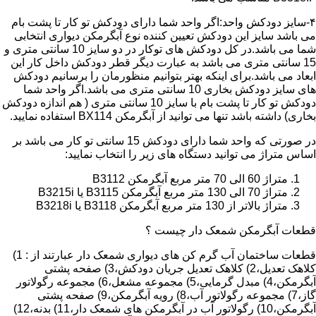
۴-سایز دودکش واحد:اگر واحد شما دارای دودکش تو کار تا پشت بام
می باشد سایز این دودکش تعیین کننده نوع آبگرمکن دیواری انتخابی
شما می باشد.در کل دودکش های توکار در دو سایز 10 سانتی متری و
15 سانتی متری می باشد به عبارت دیگر قطر دودکش داخل کار این
ابعاد می باشد.برای اینکه بهتر بتوانیم منظورمان را برسانیم دودکش
های سایز دودکش بخاری 10 سانتی متری می باشد.اگر واحد شما
دودکش تو کار تا پشت بام با سایز 10 سانتی متری ( هم اندازه دودکش
بخاری) داشته باشد تنها می توانید از آبگرمکن BX114 استفاده نمایید.
در صورتی که واحد شما دارای دودکش 15 سانتی تو کار می باشد بر
اساس متراژ می توانید دستگاه های زیر را انتخاب نمایید:
متراژ 60 الی 70 متر مربع آبگرمکن B3112
متراژ 70 الی 130 متر مربع آبگرمکن B3115 یا B3215i
متراژ بالاتر از 130 متر مربع آبگرمکن B3118 یا B3218i
قطعات آبگرمکن شمعک دار چیست ؟
قطعات ساختمان آب گرم کن های دیواری شمعک دار عبارتند از : 1)
کلاهک تعدیل،2) کلاهک تعدیل جریان دودکش،3) صفحه پشتی
آبگرمکن،4) مبدل گرمایی،5) مجموعه مشعل،6) مجموعه رگولاتور
گاز،7) مجموعه رگولاتور آب،8) رویه آبگرمکن،9) صفحه پشتی
آبگرمکن،10) رگولاتور آب در آبگرمکن های شمعک دار،11) بدنه،12)