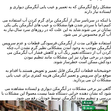
مشکل رایج آبگرمکن که به تعمیر و عیب یابی آبگرمکن دیواری و
ایستاده نیاز دارند
با اینکه در سرتاسر سال از آبگرمکن برای گرم کردن آب استفاده می
کنیم،اما با سردتر شدن هوا،مشکلات و عیب های آبگرمکن یکی یکی
نمایان تر می شوند.شاید به این علت که در روزهای سرد سال،نیاز به
آب گرم محسوس تر می شود.
استفاده طولانی مدت از آبگرمکن،فرسودگی قطعات و عدم سرویس
آبگرمکن موجب به وجود آمدن مشکلاتی نظیر گرم نشدن آب،چکه
کردن آب از دستگاه،تغییر رنگ آب و کاهش فشار آب آبگرمکن می
شود.در برخی موارد نیز این مشکلات مانند تنظیم نبودن
دودکش،ممکن است خطرساز شوند.
خوشبختانه قطعات آبگرمکن قابل تعمیر و تعویض هستند.با اقدام به
موقع برای سرویس و تعمیر آبگرمکن هزینه کمتری برای عیب یابی
مشکلات آن می پردازید.
گاهی نیز برخی مشکلات در آبگرمکن دیواری و ایستاده مشاهده می
شود که نشان دهنده خرابی دستگاه شما نیست.معمولا این مشکلات با
بررسی و تنظیم مجدد آبگرمکن توسط خودتان رفع می شود.