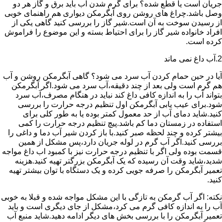
جریان است یا قطع شده؟ برای گرم شدن آب باید برق و گاز هر دو
وصل باشد.چراغ های روشن روی آبگرمکن دیواری هم راهنمای خوبی
از رسیدن سوخت به آن است.شیر گاز را بررسی کنید گاهی یکی از
افراد خانواده شیر گاز را برای احتیاط بسته و این موضوع را فراموش
کرده است.
2.آب داغ نمی ماند
آیا در حین حمام کردن آب سرد می شود؟ گاهی آبگرمکن روشن و آب
هم گرم است ولی بعد از چند دقیقه،آب سرد می شود.اگر آبگرمکن
بتواند آب را به اندازه کافی داغ کند نباید در هنگام مصرف،آب سرد
شود.برای عیب یابی آبگرمکن اول تنظیم درجه حرارت را بررسی
کنید.شاید دمای آب از حد معمول کمتر بوده یا به طور کلی برای
استفاده در زمستان دما کم باشد.پیچ تنظیم درجه حرارت را کمی
بیشتر کرده و چند لحظه صبر کنید.با باز کردن شیر آب دما و داغی را
بررسی کنید.اگر آب گرم در لوله جریان دارد،پس مشکل از همین
قسمت بوده ولی اگر با تنظیم درجه حرارت نیز با کمبود اب داغ مواجه
شدید،شاید وقت آن رسیده که یک آبگرمکن بزرگتر تهیه کنید.هزینه
تعمیر آبگرمکن را صرفه جویی کرده و یک دستگاه با توان بیشتر تهیه
کنید.
نکته: اگر آب گرمکن به تازگی با این مشکل مواجه شده و قبلا به خوبی
آب را به اندازه کافی گرم می کرد،مشکل از جای دیگری است و باید
تعمیر آبگرمکن را با بررسی بخش های دیگر ادامه دهید.شاید منبع آب