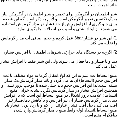
حائز اهمیت است.
شیر اطمینان در آبگرمکن برای تعمیر و شیر اطمینان در آبگرمکن نیاز
به یک تکنسین تعمیر آبگرمکن است،و لازم به ذکر است که این قطعه
برای جلو گیری از افزایش بیش از حد فشار در مدار گرمایش استفاده
می شود تا از ایجاد نشتی و آسیب در اتصالات جلوگیری نماید.
1) این شیر در فشار 3bar عمل کرده و حجم اضافی آب مدار گرمایش
را تخلیه می کند.
2) اگرچه در دستگاه های حرارتی شیرهای اطمینان با افزایش فشار،
دما و یا فشار و دما فعال می شوند ولی این شیر فقط با افزایش فشار
عمل می کند.
منبع انبساط بت علم به این که اولا،انتقال گرما به مواد مختلف باعث
افزایش حجم (اتبساط) آن ها می گردد و ثانیا مدار گرمایش،یک مدار
بسته است،لذا این افزایش حجم باید خنثی شده تا موجب بروز نشتی و
همچنین افزایش فشار در مدار گرمایش نگردد،نشانه خرابی منبع
انبساط : علامت بروز اشکال در منبع انبساط این است که با افزایش
دمای مدار گرمایش فشار آن نیز افزایش و با کاهش دما،فشار نیز
افت می کند.دلایل افت فشار عبارتند از : کم و یا زیاد بودن فشار باد
منبع انبساط،انسداد لوله رابط منبع با مدار گرمایش،پاره شدن
دیافگرام منبع است.