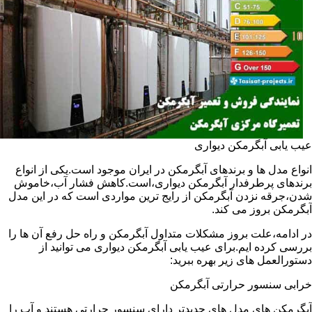
عیب یابی آبگرمکن دیواری
انواع مدل ها و برندهای آبگرمکن در ایران موجود است.یکی از انواع
برندهای پرطرفدار آبگرمکن دیواری،است.کاهش فشار آب،خاموش
شدن،جرقه نزدن آبگرمکن از رایج ترین مواردی است که در این مدل
آبگرمکن بروز می کند.
در ادامه،علت بروز مشکلات متداول آبگرمکن و راه حل رفع آن ها را
بررسی کرده ایم.برای عیب یابی آبگرمکن دیواری می توانید از
دستورالعمل های زیر بهره ببرید:
خرابی سنسور حرارتی آبگرمکن
آبگرمکن های مدل های جدیدتر دارای سنسور حرارتی هستند و آب را