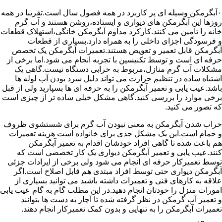
۰آبگرمکن وسیله ای پر کاربرد در همه فصول سال است.تقریبا در همه
روزها این آبگرمکن های دیواری و ایستاده،روشن هستند و آب گرم
خانه را تامین می کنند.کارکرد مداوم آبگرمکن خانگی،استهلاک قطعات
و فرسودگی اجزای داخلی را به همراه دارد.بسیاری از قطعات
آبگرمکن قابل تعمیر و تعویض هستند.تعمیرات آبگرمکن یک تخصص
حرفه ای است و توسط تکنیسین با تجربه انجام می شود.اما برخی از
مشکلات آب گرم منازل،مربوط به خرابی دستگاه نیست.گاهی یک
اشتباه ساده در تنظیم حرارت می تواند دلیل سرد بودن آب لوله ها
باشد.عیب یابی و تعمیر آبگرمکن را به حرفه ای ها بسپارید ولی از قبل
برخی موارد را بررسی کنید.گاهی مشکل خیلی ساده تر از چیزی است
که تصور می کنید.
خراب شدن آبگرمکن به معنی نبودن آب گرم برای شستشوی ظروف
و حمام است.این یک مشکل جدی برای خانواده است هزینه تعمیرات
هم باعث شده تا گاهی افراد خودشان اقدام به تعمیر آبگرمکن
کنند.عیب یابی و تعمیر آبگرمکن دیواری یک کار تخصصی است که
توسط تعمیرکار حرفه ای انجام می شود ولی برخی از ایرادات جزئی
آبگرمکن دیواری حتی توسط افراد مبتدی هم قابل اصلاح است.اگر
علاقه به کارهای فنی و تعمیرات داشته باشید می توانید بسیاری از
امورات منزل را خودتان انجام دهید.در این مطلب گام به گام عیب یابی
و تعمیر آب گرمکن در نظر گرفته شده تا آچار به دست ها بتوانند
تعمیرات آبگرمکن را به تنهایی و بدون کمک تعمیرکار انجام دهند.