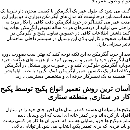
دوام و طول عمر بالا
گفته می شود که طول عمر یک آبگرمکن با کیفیت مخزن دار تقریبا یک
دهه است.این درحالیست که مدل های آبگرمکن دیواری تا دو برابر این
مدت عمر می کنند.اگر در خرید آبگرمکن دقت کافی را بکار ببرید به
راحتی می توانید از دردسرهای هر ده ساله تعویض آبگرمکن نجات پیدا
کنید.داشتن اطلاعات کافی در خصوص تفاوت پکیج و آبگرمکن در
انتخاب صحیح و کارایی بالای این وسایل در سیستم داخلی ساختمان
تاثیر بسزایی دارد.
بعد از خرید آبگرمکن به این نکته توجه کنید که بهتر است بصورت دوره
ای آبگرمکن خود را تعمیر و سرویس کنید تا از هزینه های هنگفت خرید
دوباره آبگرمکن جلوگیری کنید و در صورت بروز مشکل در آبگرمکن
بلافاصله از یک تکنسین تعمیر آبگرمکن کمک بگیرید.با نصب اپلیکیشن
"" همیشه به یک تعمیرکار حرفه ای و متخصص دسترسی دارید.
آسان ترین روش تعمیر انواع پکیج توسط پکیج
کار در ستاری, منطقه ستاری
پکیج ها وسیله ای هستند که در سال های اخیر جای خود را در منازل
افراد باز کرده اند و در کمتر خانه ای است که این وسایل دیده
نشوند.پکیج ها جزو وسایلی هستند که تعمیر آن ها کار هر کسی نیست
و باید فردی که برای تعمیر پکیج انتخاب می شود،از توانایی بالایی