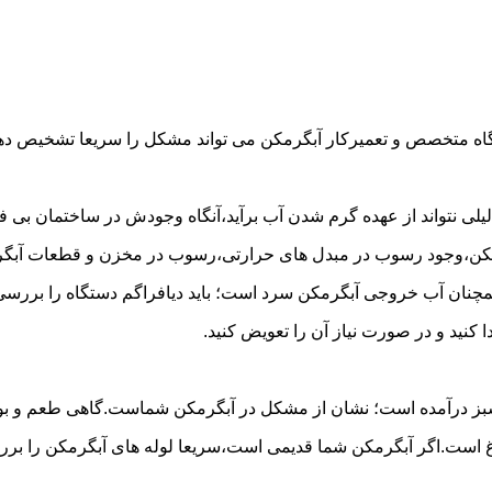
گاه متخصص و تعمیرکار آبگرمکن می تواند مشکل را سریعا تشخیص دهد 
لی نتواند از عهده گرم شدن آب برآید،آنگاه وجودش در ساختمان بی فای
مکن،وجود رسوب در مبدل های حرارتی،رسوب در مخزن و قطعات آبگرم
مچنان آب خروجی آبگرمکن سرد است؛ باید دیافراگم دستگاه را بررسی 
کنید و در صورت نیاز آن را تعویض کنید.
 سبز درآمده است؛ نشان از مشکل در آبگرمکن شماست.گاهی طعم و بوی 
ست.اگر آبگرمکن شما قدیمی است،سریعا لوله های آبگرمکن را بررسی