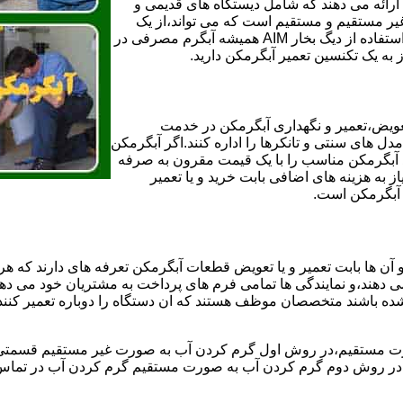
ائه می دهند که شامل دیستگاه های قدیمی و
لن و همچنین مخازن آب غیر مستقیم و مستقیم است که می تواند،از یک
سیستم دیگ بخار با کارآمدترین دیگهای آب مصرفی نیاز دارید و شما با استفاده از دیگ بخار AIM همیشه آبگرم مصرفی در
ز به یک تکنسین تعمیر آبگرمکن دارید.
عویض،تعمیر و نگهداری آبگرمکن در خدمت
 های سنتی و تانکرها را اداره کنند.اگر آبگرمکن
کند آبگرمکن مناسب را با یک قیمت مقرون به صرفه
ز به هزینه های اضافی بابت خرید و یا تعمیر
ر آبگرمکن است.
آن ها بابت تعمیر و یا تعویض قطعات آبگرمکن تعرفه های دارند که هر 
می دهند،و نمایندگی ها تمامی فرم های پرداخت به مشتریان خود می دهند
ده باشند متخصصان موظف هستند که ان دستگاه را دوباره تعمیر کنند و
 مستقیم،در روش اول گرم کردن آب به صورت غیر مستقیم قسمتی از 
ر روش دوم گرم کردن آب به صورت مستقیم گرم کردن آب در تماس مس