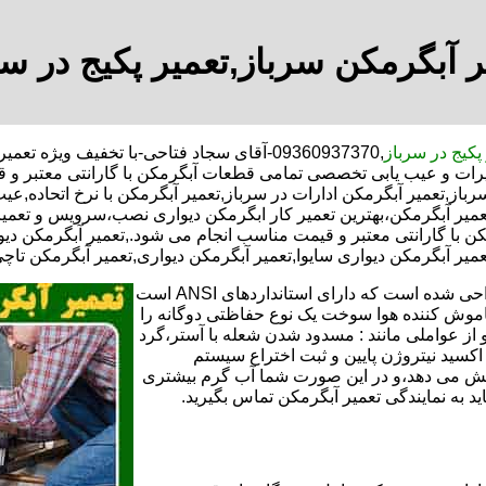
ر آبگرمکن سرباز,تعمیر پکیج در سر
پکیج در سرباز
,09360937370-آقای سجاد فتاحی-با تخفیف وی
میرات و عیب یابی تخصصی تمامی قطعات آبگرمکن با گارانتی معتبر و
رباز,تعمیر آبگرمکن ادارات در سرباز,تعمیر آبگرمکن با نرخ اتحاده,ع
میر آبگرمکن،بهترین تعمیر کار ابگرمکن دیواری نصب،سرویس و تعمی
ا گارانتی معتبر و قیمت مناسب انجام می شود.,تعمیر آبگرمکن دیوار
عمیر آبگرمکن دیواری سایوا,تعمیر آبگرمکن دیواری,تعمیر آبگرمکن تاچی
تعمیر آبگرمکن گازی،آبگرمکن برقی یا آبگرمکن ایستاده ​ آبگرمکن طراحی شده است که دارای استانداردهای ANSI است
خاموش کننده هوا سوخت یک نوع حفاظتی دوگانه را
 از عواملی مانند : مسدود شدن شعله با آستر،گرد
می کندو با طراحی NOX و با استفاده از اکسید نیتروژن پایین و ثبت اختراع سیستم
ا کاهش می دهد،و در این صورت شما آب گرم بیشتری
اید به نمایندگی تعمیر آبگرمکن تماس بگیرید.