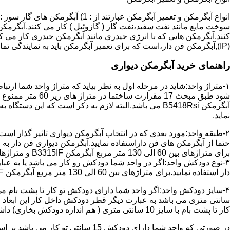
سوخت مایع مانند نفت سفید،نفت گاز ( گازوئیل ) کار می کنند,آبگرمکن 
(IP),آبگرمکن فن دار،است که برای تعمیر آبگرمکن باید به نمایندگی تماس حاصل فرمایید.
راهنمای خرید آبگرمکن دیواری
۱-متراژ واحد:شاید در مرحله اول به نظر بیاید که متراژ واحد شما ارت
آبگرمکن B5418Rsi می باشد.البته لازم به ذکر است که 
نماید.
حتما از آبگرمکن های فن داراستفاده نمایید.آبگرمکن دیواری فن دار 
برای متراژهای بین 60 الی 130 متر مربع آبگرمکن B3315IF و متراژهای بالای 130 متر مربع آبگرمکن B3318IF مناسب می باشد.
۳-نوع دودکش واحد:اگر در واحد شما دودکش رو کار می باشد یا به عبا
دار استفاده نمایید.برای متراژهای بین 60 الی 130 متر مربع آبگرمکن B3315IF و متراژهای بالای 130 متر مربع آبگرمکن B3318IF مناسب می باشد.
کار تا پشت بام با سایز 10 سانتی متری ( هم اندازه دودکش بخاری) داشته باشد تنها می توانید از آبگرمکن BX114 استفاده نمایید.
در صورتی که واحد شما دارای دودکش 15 سانتی تو کار می باشد بر اساس متراژ می توانید دستگاه های زیر را انتخاب نمایید: