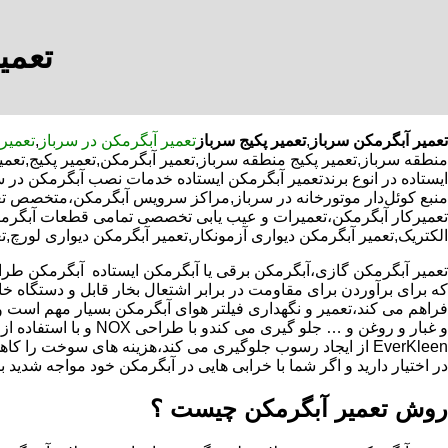
تعمی
تعمیر آبگرمکن سرباز
,
تعمیر پکیج سرباز
تعمیر آبگرمکن در سرباز
,
تعمیر 
منطقه سرباز,تعمیر پکیج منطقه سرباز,تعمیر آبگرمکن,تعمیر پکیج,تع
ایستاده در انوع برندتعمیر آبگرمکن ایستاده خدمات نصب آبگرمکن در س
منبع کوئل‌دار موتورخانه در سرباز,مراکز سرویس آبگرمکن،متخصص تع
تعمیرکار آبگرمکن،تعمیرات و عیب یابی تخصصی تمامی قطعات آبگرمکن ب
الکتریک,تعمیر آبگرمکن دیواری آزمونکار,تعمیر آبگرمکن دیواری لورچ,ت
که برای برآوردن برای مقاومت در برابر اشتعال بخار قابل و دستگاه 
فراهم می کند،تعمیر و نگهداری فیلتر هوای آبگرمکن بسیار مهم است و
و غبار و روغن و … جلو گیری 
EverKleen از ایجاد رسوب جلوگیری می کند،هزینه های سوخت ر
در اختیار دارید و اگر شما با خرابی هایی در آبگرمکن خود مواجه شدید ب
روش تعمیر آبگرمکن چیست ؟