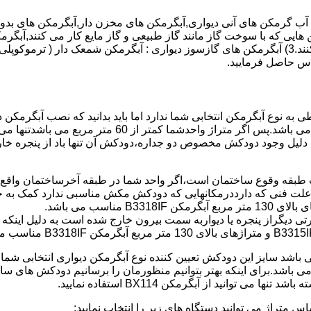
هایی که با سوخت گاز مانند گاز طبیعی و گاز مایع کار می کنند,آبگرمک
کنند,آبگرمکن هایی که با انرژی حیدری مانند آبگرمکن حیدری کار می کنند.3) آبگرمکن های گازسوز دیواری
باطی به نوع آبگرمکن انتخابی شما ندارد اما باید بدانید که نصب آبگرم
شود طبق مبحث 17 مقرارت ساختما در متراژ های زیر 60 متر
این دستگاه به دلیل وجود دودکش مخصوص دو جداره،دودکش آن تنها باد از پنجر
به علت فنی که دارددرمکانهایی که دودکش مکش مناسبی ندارد کمک به خ
رتی دیگراز پنجره یا دیواربه سمت بیرون خارج شده است به دلیل اینک