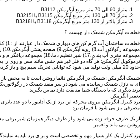
متراژ 60 الی 70 متر مربع آبگرمکن B3112
متراژ 70 الی 130 متر مربع آبگرمکن B3115 یا B3215i
متراژ بالاتر از 130 متر مربع آبگرمکن B3118 یا B3218i
قطعات آبگرمکن شمعک دار چیست ؟
مجموعه مغزی آب بندی،17) شیر تنظیم دما،18) مجموعه دیافگرام و میل سوپاپ آب 19) ترموکوپل و … که ما برای تعمیر آبگرمکن باید به نمایندگی های مجاز همان برند تماس حاصل فرمایید.
ترموکوپل آبگرمکن: هر گاه دو فلز غیر هم جنس مانند مس و روی را به
حدود 20 میلی ولت تولید می شود که توانایی تحریک سیم پیچ و باز کردن شیر مغناطیسی وسایل گاز سوز را در مدت 20 ثانیه دارد.
شمعک آبگرمکن: شمعک در آبگرمکن دائما روشن است تا به محض باز شد
ای به نازل شمعک رسانیده می شود.در سر منفذ شمعک در رگولاتور،یک ص
برند دیگری که با دستگاه شما متابقت دارد تماس بگیرید.
تعمیر آبگرمکن
مصرفی باز می شود با فرمان برد
از یک طرف جرقه زده می شود و از طرف دیگر همزمان شیر برقی مسیر گ
روشن می ماند و تعمیر
برد کنترل یک کار بسیار مهم و تخصصی است و برای برد باید به نمای