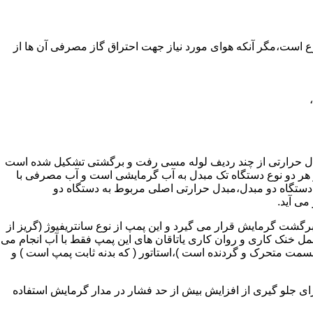
ر واحدهای مسکونی و غیر مسکونی که مسحت آن ها کمتر از 60 متر مربع باشد ممنوع است،مگر آنکه هوای مورد نیاز جهت احتراق گاز مصرفی آن ها از
دل حرارتی از چند ردیف لوله مسی رفت و برگشتی تشکیل شده است
ر هر دو نوع دستگاه تک مبدل به آب گرمایشی است و آب مصرفی با
ه دستگاه دو مبدل،مبدل حرارتی اصلی مربوط به دستگاه دو
می آید.
گشت گرمایش قرار می گیرد و این پمپ از نوع سانتریفیوژ (گریز از
 باشد،عمل خنک کاری و روان کاری یاتاقان های این پمپ فقط با آب انجام می
 قسمت متحرک و گردنده است )،استاتور ( که بدنه ثابت پمپ است ) و
رای جلو گیری از افزایش بیش از حد فشار در مدار گرمایش استفاده