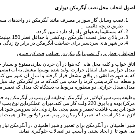
اصول انتخاب محل نصب آبگرمکن دیواری
طریق دریچه دائمی
که مستقیما به هوای آزاد راه دارد تامین گردد.
در بالای محل نصب آبگرمکن دودکشی با حداقل قطر 150 میلیمتر تعبیه شده باشد.
در شهر های سردسیر برای حفاظت آبگرمکن در برابر یخ زدگی م
احتیاط و خطر بزرگ:نصب آبگرمکن در حمام،رخت کن حمام،
اتاق خواب و کلیه محل هایی که هوا در آن جریان ندارد،ممنوع و بسیار
مبدل حرارتی عمل انتقال حرارت تولید شده توسط مشعل به آب (مصر
که به صورت افقی در بالای مشعل قرار گرفته و آب از آن عبور می کن
واسطه آب گرمایشی گرما را جذب می کند.که ما در آبگرمکن چند مبل مب
مبدل،مبدل حرارتی دو منظوره مربوط به دستگاه تک مبدل که تعمیر مب
وظیفه پمپ سیرکولاتور در آبگرمکن:وظیفه این پمپ در آبگرمکن به حر
مرکز) بوده و با برق 220 ولت کار می کند.مبرای ع
شود،این پمپ قابلیت تعمیر و سیم پیچی ندارد ولی باید سرویس شود،این
لازم به ذکر است که تعمیر آبگرمکن در پمپ سیرکولاتور حائز اهمیت ا
شیر اطمینان در آبگرمکن برای تعمیر و شیر اطمینان در آبگرمکن نیاز
می شود تا از ایجاد نشتی و آسیب در اتصالات جلوگیری نماید.