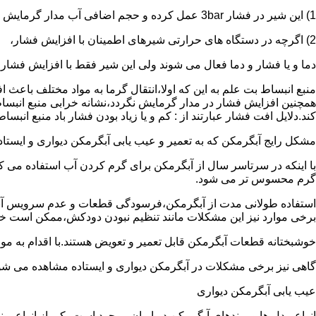
1) این شیر در فشار 3bar عمل کرده و حجم اضافی آب مدار گرمایش را تخلیه می کند.
2) اگرچه در دستگاه های حرارتی شیرهای اطمینان با افزایش فشار،
دما و یا فشار و دما فعال می شوند ولی این شیر فقط با افزایش فشار
منبع انبساط بت علم به این که اولا،انتقال گرما به مواد مختلف باعث
همچنین افزایش فشار در مدار گرمایش نگردد،نشانه خرابی منبع انبساط
کند.دلایل افت فشار عبارتند از : کم و یا زیاد بودن فشار باد منبع انب
مشکل رایج آبگرمکن که به تعمیر و عیب یابی آبگرمکن دیواری و ایستاده 
با اینکه در سرتاسر سال از آبگرمکن برای گرم کردن آب استفاده می ک
گرم محسوس تر می شود.
استفاده طولانی مدت از آبگرمکن،فرسودگی قطعات و عدم سرویس آبگ
برخی موارد نیز این مشکلات مانند تنظیم نبودن دودکش،ممکن است خ
خوشبختانه قطعات آبگرمکن قابل تعمیر و تعویض هستند.با اقدام به م
گاهی نیز برخی مشکلات در آبگرمکن دیواری و ایستاده مشاهده می شو
عیب یابی آبگرمکن دیواری
انواع مدل ها و برندهای آبگرمکن در ایران موجود است.یکی از انواع بر