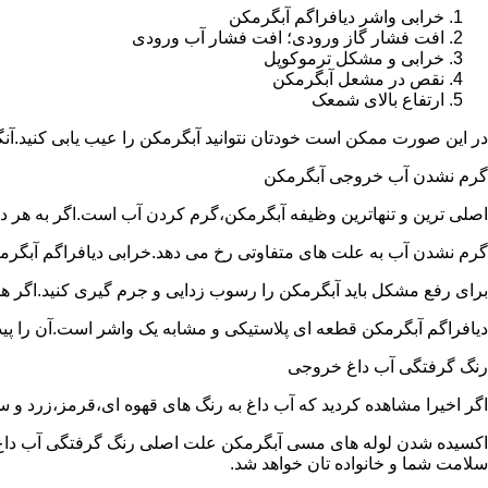
خرابی واشر دیافراگم آبگرمکن
افت فشار گاز ورودی؛ افت فشار آب ورودی
خرابی و مشکل ترموکوپل
نقص در مشعل آبگرمکن
ارتفاع بالای شمعک
در این صورت ممکن است خودتان نتوانید آبگرمکن را عیب یابی کنید.آن
گرم نشدن آب خروجی آبگرمکن
اصلی ترین و تنهاترین وظیفه آبگرمکن،گرم کردن آب است.اگر به هر دلی
گرم نشدن آب به علت های متفاوتی رخ می دهد.خرابی دیافراگم آبگر
برای رفع مشکل باید آبگرمکن را رسوب زدایی و جرم گیری کنید.اگر ه
دیافراگم آبگرمکن قطعه ای پلاستیکی و مشابه یک واشر است.آن را پیدا 
رنگ گرفتگی آب داغ خروجی
اگر اخیرا مشاهده کردید که آب داغ به رنگ های قهوه ای،قرمز،زرد و
اکسیده شدن لوله های مسی آبگرمکن علت اصلی رنگ گرفتگی آب داغ ا
سلامت شما و خانواده تان خواهد شد.