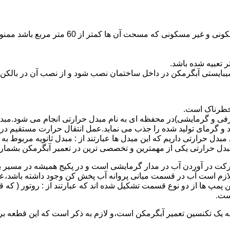
نصب وسایل گاز سوز پر مصرف مانند آبگرمکن د
یبایستی آبگرمکن در داخل ساختمان نصب شود و از نصب آن در بالکن،
 خطرناک است.
فی و گرمایشی)در محفظه ای به نام مبدل حرارتی انجام می شود.مب
د و گرمای تولید شده را جذب می نماید.عمل انتقال حرارت مستقیم د
دل حرارتی داریم که این مبدل ها عبارتند از : مبدل ثانویه مربوط ب
دل حرارتی یکی از مهمترین و تخصصی ترین در تعمیر آبگرمکن بشمار 
کت در آوردن آب در مدار گرمایشی است و در پکیج همیشه در مسیر بر
ملکرداین نوع پمپ لازم است آب در قسمت میانی پروانه آب پخش کن وجود داشته
 پمپ ها از دو نوع قسمت تشکیل شده اند که عبارتند از : روتور ( که
ست.
 به یک تکنسین تعمیر آبگرمکن است،و لازم به ذکر است که این قطعه ب