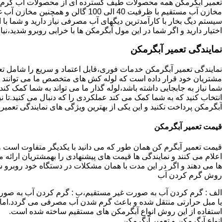
تعمیر آبگرمکن همه محصولات طیف گسترده ای از محصولات آب گرم ار
مخازن آب مستقیم با ظرفیت 40 الی 100 گا
اختیار دارید و اگر شما در این مول آبگرمکن ها با خرابی روبرو شدید،نیا
نمایندگی تعمیر آبگرمکن
نمایندگی تعمیر آبگرمکن خدمات فوری،قابل اعتماد و سریع را شامل ت
مشتریان خود قرار داده است که لوله کش های متخصص ما می توانند مدل
شما نیاز به جابجایی داشته باشد،لوله گذار ما می تواند به شما کمک 
انتخاب کنید که به شما کمک می کند عملکردی را که دنبال می کنید.تا نیا
آبگرمکن پرداخت نکنید و این یکی از بهترین ویژگی های نمایندگی تعمی
قیمت تعمیر آبگرمکن
قیمت تعمیر آبگرم کن همان طور که می دانید با یکدیگر متفاوت است و 
اعلام می کنند و نمایندگی ها قیمت های پیشنهادی را بهمشتریان ارائه 
ها می دهند و اگر در این مدت با همان مشکلات در دستگاه خود روبرو ش
روش گرم کردن آب
الف : گرم کردن آب به صورت غیر مستقیم،ب : گرم کردن آب به صورت
یا مبل حرارتی منتقل شده و باعث گرم شدن آب مصرفی می گردد.اماد
استفاده از این روش انواع آبگرمکن های مستقیم ساخته شده است.
انواع آبگرمکن و تعمیر آبگرمکن