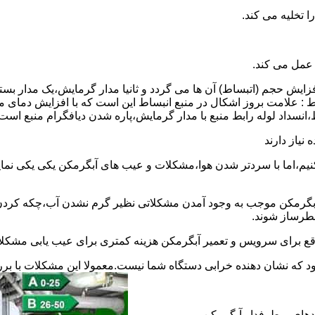
 عمل می کند.
 افزایش حجم (اتبساط) آن ها می گردد و ثانیا مدار گرمایش،یک مدار ب
 : علامت بروز اشکال در منبع انبساط این است که با افزایش دمای م
ساط،انسداد لوله رابط منبع با مدار گرمایش،پاره شدن دیافگرام منبع است
نیاز دارند
نیم،اما با سردتر شدن هوا،مشکلات و عیب های آبگرمکن یکی یکی نمای
رمکن موجب به وجود آمدن مشکلاتی نظیر گرم نشدن آب،چکه کردن آ
طرساز شوند.
وقع برای سرویس و تعمیر آبگرمکن هزینه کمتری برای عیب یابی مشکلا
د که نشان دهنده خرابی دستگاه شما نیست.معمولا این مشکلات با ب
ندهای پرطرفدار آبگرمکن