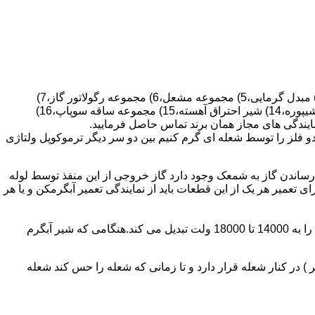
قطعات ساختمان آب گرم کن های دیواری شمعک دار عبارتند از : 1) کلاهک تعدیل،2) کلاهک تعدیل جریان دودکش،3) صفحه پشتی آبگرمکن،4) مبدل گرمایی،5) مجموعه مشعل،6) مجموعه رگولاتور گاز،7)
مجموعه رگولاتور آب،8) رویه آبگرمکن،9) صفحه پشتی آبگرمکن،10) رگولاتور آب در آبگرمکن های شمعک دار،11) بدنه،12) قاب برنجی،13) شیپوره،14) شیر احتراق آهسته،15) مجموعه ساقه سوپاپ،16)
و فلز را توسط شعله ای گرم کنیم بین دو سر دیگر ترموکوپل ولتاژی
ساندن گاز به شمعک وجود دارد گاز خروجی از این منفذ توسط لوله
عمیر هر یک از این قطعات باید از نمایندگی تعمیر آبگرمکن و یا هر
برد کنترل آبگرمکن:نیروی محرکه این برد از یک آدابتور یا دو عدد باتری 1/5 ولت تامین می شود.برای ایجاد جرقه یک تراس افزاینده این 3 ولت را به 14000 تا 18000 ولت تبدیل می کند.هنگامی که شیر آبگرم
در کنار شعله قرار دارد و تا زمانی که شعله را حس کند شعله