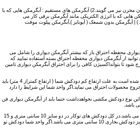
انواع آبگرمکن و تعمیر آبگرمکن عبارتند از : 1) آبگرمکن های گاز سوز : آب گرمکن های آنی دیواری,آبگرمکن های مخزن دار,آبگرمکن های بدون مخزن نیز می گویند.2) آبگرمکن های مستقیم : آبگرمکن هایی که با
ن هایی که با انرژی الکتریکی مانند آبگرمکن برقی کار می
 : آبگرمکن شمعک دار ( ترموکوپلی ) | آبگرمکن بدون شمعک ( آیونایز ),آبگرمکن پیلوت موقت
کن دیواری محفظه احتراق باز که بیشتر آبگرمکن دیواری را شامل می
 ممنوع می باشد.پس اگر متراژ واحدشما کمتر از 60 متر مربع می باشدتنها می توانید از آبگرمکن دیواری محفظه احتراق بسته استفاده نمایید که
ه خارج شود تا بتوانداکسیژن کافی را برای احتراق آبگرمکن دیواری تامین
۲-طبقه واحد:مورد بعدی که در انتخاب آبگرمکن دیواری تاثیر گذار است طبقه وقوع ساختمان است،اگر واحد شما در طبقه آخرساختمان واقع شده است به علت ارتفاع کم دودکش شما ( ارتفاع کمتراز 4 متر) باید
روج محصولات احتراق می نماید.اگر واحد شما این شرایط را دارد
ه این نوع دودکش مکشی نخواهدداشت حتما باید از آبگرمکن دیواری فن
۴-سایز دودکش واحد:اگر واحد شما دارای دودکش تو کار تا پشت بام می باشد سایز این دودکش تعیین کننده نوع آبگرمکن دیواری انتخابی شما می باشد.در کل دودکش های توکار در دو سایز 10 سانتی متری و 15
سانتی متری می باشد به عبارت دیگر قطر دودکش داخل کار این ابعاد می باشد.برای اینکه بهتر بتوانیم منظورمان را برسانیم دودکش های سایز دودکش بخاری 10 سانتی متری می باشد.اگر واحد شما دودکش تو