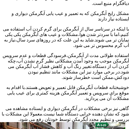
دیافگرام منبع است.
مشکل رایج آبگرمکن که به تعمیر و عیب یابی آبگرمکن دیواری و
ایستاده نیاز دارند
با اینکه در سرتاسر سال از آبگرمکن برای گرم کردن آب استفاده می
کنیم،اما با سردتر شدن هوا،مشکلات و عیب های آبگرمکن یکی یکی
نمایان تر می شوند.شاید به این علت که در روزهای سرد سال،نیاز به
آب گرم محسوس تر می شود.
استفاده طولانی مدت از آبگرمکن،فرسودگی قطعات و عدم سرویس
آبگرمکن موجب به وجود آمدن مشکلاتی نظیر گرم نشدن آب،چکه
کردن آب از دستگاه،تغییر رنگ آب و کاهش فشار آب آبگرمکن می
شود.در برخی موارد نیز این مشکلات مانند تنظیم نبودن
دودکش،ممکن است خطرساز شوند.
خوشبختانه قطعات آبگرمکن قابل تعمیر و تعویض هستند.با اقدام به
موقع برای سرویس و تعمیر آبگرمکن هزینه کمتری برای عیب یابی
مشکلات آن می پردازید.
گاهی نیز برخی مشکلات در آبگرمکن دیواری و ایستاده مشاهده می
شود که نشان دهنده خرابی دستگاه شما نیست.معمولا این مشکلات با
بررسی و تنظیم مجدد آبگرمکن توسط خودتان رفع می شود.