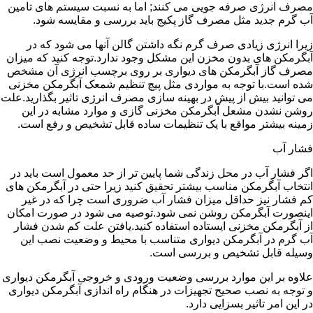
مصرف انرژی صرفه جویی می کنند; اما به نسبت سیستم های تامین
آب گرم جدید مثل مصرف گاز پکیج باید بررسی و مقایسه شود.
زیرا انرژی زیادی صرف گرم نگه داشتن گالن آنها می شود که در
آبگرمکن های بدون مخزن این مشکل وجود ندارد.توجه کنید که میزان
مصرف گاز آبگرمکن های دیواری بر روی برچسب انرژی آن مشخص
شده است.با توجه به مواردی مثل پیچ تنظیم شمعک آبگرمکن مخزنی
می توانید بیش از پیش در بهینه سازی مصرف انرژی تاثیر بگذارید.علت
روشن نشدن مشعل آبگرمکن مخزنی گازی و موارد مشابه در این
زمینه بیشتر مواقع با یک تنظیمات ساده قابل تشخیص و رفع است.
فشار آب
اگر فشار آب در محل زندگی شما پایین تر از حد معمول است باید در
انتخاب آبگرمکن مناسب بیشتر تحقیق کنید زیرا حتی در آبگرمکن های
کم فشار نیز حداقل میزان فشار آب ضروری است چرا که در غیر
اینصورت آبگرمکن روشن نمی شود.توصیه می شود در صورت امکان
از آبگرمکن مخزنی ایستاده استفاده کنید.یافتن علت کم شدن فشار
آب گرم در آبگرمکن دیواری متناسب با محیط و وضعیت نصب این
وسیله قابل تشخیص و بررسی است.
علاوه بر این موارد بررسی وضعیت ورودی و خروجی آبگرمکن دیواری
و توجه به نصب صحیح تجهیزات در هنگام راه اندازی آبگرمکن دیواری
در این امر تاثیر بسزایی دارد.