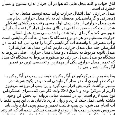
اتاق خواب و کلیه محل هایی که هوا در آن جریان ندارد،ممنوع و بسیار
خطرناک است.
مبدل حرارتی عمل انتقال حرارت تولید شده توسط مشعل به آب
(مصرفی و گرمایشی)در محفظه ای به نام مبدل حرارتی انجام می
شود.مبدل حرارتی از چند ردیف لوله مسی رفت و برگشتی تشکیل
شده است که به صورت افقی در بالای مشعل قرار گرفته و آب از آن
عبور می کند و گرمای تولید شده را جذب می نماید.عمل انتقال
حرارت مستقیم در هر دو نوع دستگاه تک مبدل به آب گرمایشی است
و آب مصرفی با واسطه آب گرمایشی گرما را جذب می کند.که ما در
آبگرمکن چند مبل مبدل حرارتی داریم که این مبدل ها عبارتند از :
مبدل ثانویه مربوط به دستگاه دو مبدل،مبدل حرارتی اصلی مربوط به
دستگاه دو مبدل،مبدل حرارتی دو منظوره مربوط به دستگاه تک مبدل
که تعمیر مبدل حرارتی یکی از مهمترین و تخصصی ترین در تعمیر
آبگرمکن بشمار می آید.
وظیفه پمپ سیرکولاتور در آبگرمکن:وظیفه این پمپ در آبگرمکن به
حرکت در آوردن آب در مدار گرمایشی است و در پکیج همیشه در
مسیر برگشت گرمایش قرار می گیرد و این پمپ از نوع سانتریفیوژ
(گریز از مرکز) بوده و با برق 220 ولت کار می کند.مبرای عملکرداین
نوع پمپ لازم است آب در قسمت میانی پروانه آب پخش کن وجود
داشته باشد،عمل خنک کاری و روان کاری یاتاقان های این پمپ فقط با
آب انجام می شود،این پمپ قابلیت تعمیر و سیم پیچی ندارد ولی باید
سرویس شود،این پمپ ها از دو نوع قسمت تشکیل شده اند که عبارتند
از : روتور ( که قسمت متحرک و گردنده است )،استاتور ( که بدنه ثابت