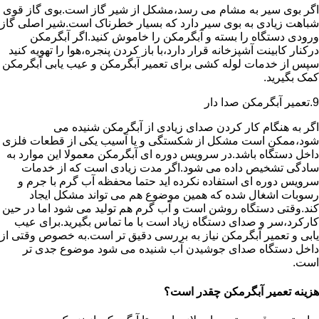
اگر بوی سیر به مشام می رسد،مشکل از شیر گاز است.بوی گاز قوی
شباهت زیادی به بوی سیر دارد که بسیار خطرناک است.شیر اصلی گاز
ورودی دستگاه را بسته و آبگرمکن را خاموش کنید.اگر آبگرمکن
درکنار کابینت آشپزخانه قرار دارد،با باز کردن پنجره،هوا را تهویه کنید
سپس از خدمات لوله کشی برای تعمیر آبگرمکن و عیب یابی آبگرمکن
کمک بگیرید.
9.تعمیر آبگرمکن صدا دار
اگر به هنگام کار کردن صدای زیادی از آبگرمکن شنیده می
شود،ممکن است مشکل از شکستگی و یا آسیب یکی از قطعات فلزی
داخل دستگاه باشد.در سرویس دوره ای آبگرمکن معمولا این موارد به
سادگی تشخیص داده می شود.اگر مدت زیادی است که از خدمات
سرویس دوره ای استفاده نکرده اید حتما محفظه آب گرم با جرم و
رسوبات اشغال شده که همین موضوع هم می تواند مشکل ایجاد
کند.وقتی دستگاه روشن است و آب گرم هم تولید می شود اما در حین
کارکرد،سر و صدای دستگاه زیاد است با ما تماس بگیرید.برای عیب
یابی و تعمیر آبگرمکن نیاز به بررسی دقیق تر است.به خصوص وقتی از
داخل دستگاه صدای جوشیدن آب شنیده می شود موضوع جدی تر
است.
هزینه تعمیر آبگرمکن چقدر است؟