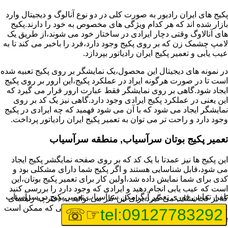
پکیج های ایران رادیور به صورت کلی در دو نوع آنالوگ و دیجیتال وارد
بازار شده اند که هر کدام ویژگی های مخصوص به خود را دارند.پکیج
های آنالاوگ وقتی دچار ایرادی در ساختار خود می شوند،از طریق یک
لامپ چشمک زن که بر روی پکیج وجود دارد،فرد را باخبر می کند تا به
عیب یابی و تعمیر پکیج ایران رادیاتور بپردازد.
در نمونه های دیجیتال این محصول،یک نمایشگر بر روی پکیج تعبیه شده
است تا در صورت هرگونه ایراد در عملکرد پکیج،این ارور بر روی پکیج
ایجاد شود.گاهی بر روی نمایشگر فقط عبارت ارور قرار می گیرد که
این یعنی در عملکرد پکیج ایرادی وجود دارد.گاهی نیز یک کد بر روی
نمایشگر ایجاد می شود که با آن می شود فهمید که چه ایرادی در پکیج
وجود دارد و راحت تر می توان به تعمیر پکیج ایران رادیاتور پرداخت.
تعمیر پکیج بوتان سرآسیاب, منطقه سرآسیاب
این پکیج ها نیز عمدتا با یک کد که بر روی صفحه نمایگشر پکیج ایجاد
می شود،قابل شناسایی هستند و اگر پکیج شما دارای مشکلی بود و
کدی برای شما نمایش داده شد،اولین کار برای تعمیر پکیج بوتان،این
است که عیب یابی انجام دهید و ایرادی که وجود دارد را بررسی کنید
تلفن تماس فوری
تعمیر آبگرمکن سرآسیاب,تعمیر پکیج در سرآسیاب
که از کجا نشات می گیرد.برای این کار می توانید به دفترچه راهنمای
محصول خود مراجعه کنید که معمولا تمامی ایرادهایی که ممکن است
☞☏
tel:09127783292
برای پکیج پیش بیاید در آن قرار گرفته است.