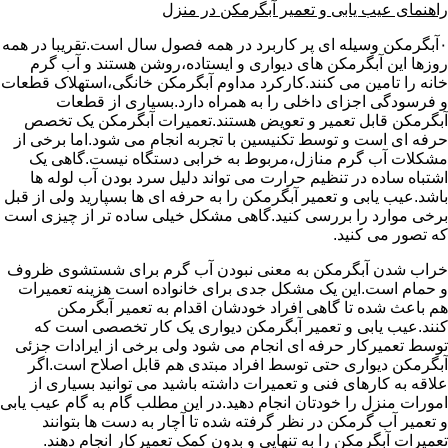
راهنمای عیب یابی و تعمیر آبگرمکن در منزل
۰آبگرمکن وسیله ای پر کاربرد در همه فصول سال است.تقریبا در همه
روزها این آبگرمکن های دیواری و ایستاده،روشن هستند و آب گرم
خانه را تامین می کنند.کارکرد مداوم آبگرمکن خانگی،استهلاک قطعات
و فرسودگی اجزای داخلی را به همراه دارد.بسیاری از قطعات
آبگرمکن قابل تعمیر و تعویض هستند.تعمیرات آبگرمکن یک تخصص
حرفه ای است و توسط تکنیسین با تجربه انجام می شود.اما برخی از
مشکلات آب گرم منازل،مربوط به خرابی دستگاه نیست.گاهی یک
اشتباه ساده در تنظیم حرارت می تواند دلیل سرد بودن آب لوله ها
باشد.عیب یابی و تعمیر آبگرمکن را به حرفه ای ها بسپارید ولی از قبل
برخی موارد را بررسی کنید.گاهی مشکل خیلی ساده تر از چیزی است
که تصور می کنید.
خراب شدن آبگرمکن به معنی نبودن آب گرم برای شستشوی ظروف
و حمام است.این یک مشکل جدی برای خانواده است هزینه تعمیرات
هم باعث شده تا گاهی افراد خودشان اقدام به تعمیر آبگرمکن
کنند.عیب یابی و تعمیر آبگرمکن دیواری یک کار تخصصی است که
توسط تعمیرکار حرفه ای انجام می شود ولی برخی از ایرادات جزئی
آبگرمکن دیواری حتی توسط افراد مبتدی هم قابل اصلاح است.اگر
علاقه به کارهای فنی و تعمیرات داشته باشید می توانید بسیاری از
امورات منزل را خودتان انجام دهید.در این مطلب گام به گام عیب یابی
و تعمیر آب گرمکن در نظر گرفته شده تا آچار به دست ها بتوانند
تعمیرات آبگرمکن را به تنهایی و بدون کمک تعمیرکار انجام دهند.