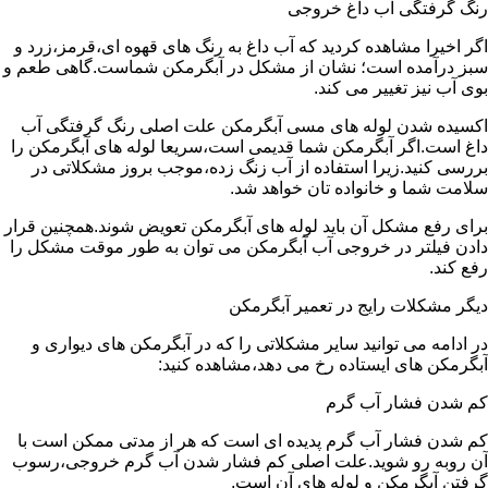
رنگ گرفتگی آب داغ خروجی
اگر اخیرا مشاهده کردید که آب داغ به رنگ های قهوه ای،قرمز،زرد و
سبز درآمده است؛ نشان از مشکل در آبگرمکن شماست.گاهی طعم و
بوی آب نیز تغییر می کند.
اکسیده شدن لوله های مسی آبگرمکن علت اصلی رنگ گرفتگی آب
داغ است.اگر آبگرمکن شما قدیمی است،سریعا لوله های آبگرمکن را
بررسی کنید.زیرا استفاده از آب زنگ زده،موجب بروز مشکلاتی در
سلامت شما و خانواده تان خواهد شد.
برای رفع مشکل آن باید لوله های آبگرمکن تعویض شوند.همچنین قرار
دادن فیلتر در خروجی آب آبگرمکن می توان به طور موقت مشکل را
رفع کند.
دیگر مشکلات رایج در تعمیر آبگرمکن
در ادامه می توانید سایر مشکلاتی را که در آبگرمکن های دیواری و
آبگرمکن های ایستاده رخ می دهد،مشاهده کنید:
کم شدن فشار آب گرم
کم شدن فشار آب گرم پدیده ای است که هر از مدتی ممکن است با
آن روبه رو شوید.علت اصلی کم فشار شدن آب گرم خروجی،رسوب
گرفتن آبگرمکن و لوله های آن است.