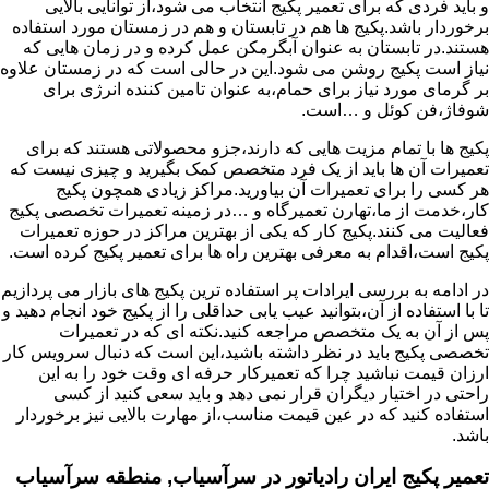
و باید فردی که برای تعمیر پکیج انتخاب می شود،از توانایی بالایی
برخوردار باشد.پکیج ها هم در تابستان و هم در زمستان مورد استفاده
هستند.در تابستان به عنوان آبگرمکن عمل کرده و در زمان هایی که
نیاز است پکیج روشن می شود.این در حالی است که در زمستان علاوه
بر گرمای مورد نیاز برای حمام،به عنوان تامین کننده انرژی برای
شوفاژ،فن کوئل و …است.
پکیج ها با تمام مزیت هایی که دارند،جزو محصولاتی هستند که برای
تعمیرات آن ها باید از یک فرد متخصص کمک بگیرید و چیزی نیست که
هر کسی را برای تعمیرات آن بیاورید.مراکز زیادی همچون پکیج
کار،خدمت از ما،تهارن تعمیرگاه و …در زمینه تعمیرات تخصصی پکیج
فعالیت می کنند.پکیج کار که یکی از بهترین مراکز در حوزه تعمیرات
پکیج است،اقدام به معرفی بهترین راه ها برای تعمیر پکیج کرده است.
در ادامه به بررسی ایرادات پر استفاده ترین پکیج های بازار می پردازیم
تا با استفاده از آن،بتوانید عیب یابی حداقلی را از پکیج خود انجام دهید و
پس از آن به یک متخصص مراجعه کنید.نکته ای که در تعمیرات
تخصصی پکیج باید در نظر داشته باشید،این است که دنبال سرویس کار
ارزان قیمت نباشید چرا که تعمیرکار حرفه ای وقت خود را به این
راحتی در اختیار دیگران قرار نمی دهد و باید سعی کنید از کسی
استفاده کنید که در عین قیمت مناسب،از مهارت بالایی نیز برخوردار
باشد.
تعمیر پکیج ایران رادیاتور در سرآسیاب, منطقه سرآسیاب