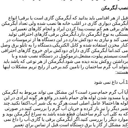
نصب آبگرمکن
قبل از هر اقدامی باید بدانید که آبگرمکن گازی است یا برقی! انواع
آبگرمکن دیواری گازی در اغلب خانه ها نصب شده ولی تعداد آبگرمکن
های برقی هم کم نیست.پیدا کردن ایراد و انجام کارهای تعمیراتی
بستگی به نوع آبگرمکن دارد.آبگرمکن برقی،گازهای احتراقی تولید
نمی کند و نیازی به دودکش ندارد.در این دستگاه ها از ترموستات در
کنار مخزن استفاده شده و کابل الکتریکی،دستگاه را به تابلو برق وصل
می کند.اما آبگرمکن گازی دارای دودکش برای خروج گازهای احتراقی
است.سیستم پیلوت،مشعل،ترموکوبل در دستگاه نصب شده و با
برداشتن روکش بدنه دیده می شود.آبگرمکن از هر نوعی که باشد باید
بتواند آب گرم ساختمان را تامین کند.برخی از رایج تریم مشکلات اینها
هستند:
1.آب داغ نمی شود
آیا آب گرم حمام،سرد است؟ این مشکل می تواند مربوط به آبگرمکن
و یا مسدود شدن لوله های حمام باشد.در واقع هر گونه ایرادی در این
لوله ها،احتمالا عامل اصلی است.هرگز به یک شیر آب،اکتفا نکنید.چند
شیر دیگر را نیز باز کرده و جریان آب گرم را بررسی کنید.در صورتی
که به کلی آب گرم ساختمان قطع شده باشد به سراغ آبگرمکن بوید و
موارد دیگر را بررسی کنید.اگر آبگرمکن برقی یا گازی،آب را داغ نمی
کند مشکل از گاز یا برق دستگاه است.قبل از تماس برای تعمیر