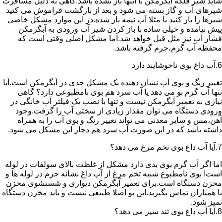
شاید شیر فلکه آبگرمکن تا انتها باز نشده باشد.گاهی به دلیل مسافرت
شیرهای آب و گاز بسته می شود و بعد از بازگشت فراموش می کنید
شیرها را باز کنید یا مثلا آب نیمه باز شده.در این موارد مشکل خاصی
پیش نیامده و خیلی ساده با باز کردن شیر آب ورودی به آبگرمکن
فشار آب نیز مثل قبل خواهد شد.اما مشکل اصلی وقتی است که
محفظه آب گرم،جرم گرفته باشد.
6.آب داغ بوی ناخوشایند دارد
تغییر رنگ و بوی آب نشان دهنده یک مشکل جدی در آبگرمکن است.آیا
تنها آب گرم بو می دهد یا آب سرد هم بوی نامطبوعی دارد؟ گاهی
نیازی به تعمیر آبگرمکن نیست و تنها با نصب یک فیلتر آب خانگی در
ورودی دستگاه می توان مقدار زیادی از سختی آب را گرفت.وجود
آهن،مس و سایر معدنی می تواند تغییر رنگ و بوی آب را به همراه
داشته باشد که در این صورت آب سرد هم دچار این مشکل می شود.
7.آیا آب داغ بوی تخم مرغ می دهد؟
اما اگر آب گرم بوی بدی دارد مشکل از غلظت بالای سولفات در لوله
است! بوی نامطبوع شبیه تخم مرغ از آب داغ نشانه جرم در لوله ها و
مخزن دستگاه است.برای تعمیر آبگرمکن دیواری و شستشوی مخزن
با همیاران تماس بگیرید.این بو اصلا طبیعی نیست و باید مخزن دستگاه
تمیز شود.
8.آیا آب داغ بوی تند سیر می دهد؟