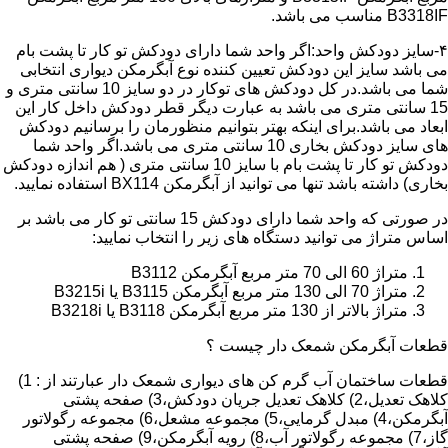
B3318IF مناسب می باشد.
۴-سایز دودکش واحد:اگر واحد شما دارای دودکش تو کار تا پشت بام
می باشد سایز این دودکش تعیین کننده نوع آبگرمکن دیواری انتخابی
شما می باشد.در کل دودکش های توکار در دو سایز 10 سانتی متری و
15 سانتی متری می باشد به عبارت دیگر قطر دودکش داخل کار این
ابعاد می باشد.برای اینکه بهتر بتوانیم منظورمان را برسانیم دودکش
های سایز دودکش بخاری 10 سانتی متری می باشد.اگر واحد شما
دودکش تو کار تا پشت بام با سایز 10 سانتی متری ( هم اندازه دودکش
بخاری) داشته باشد تنها می توانید از آبگرمکن BX114 استفاده نمایید.
در صورتی که واحد شما دارای دودکش 15 سانتی تو کار می باشد بر
اساس متراژ می توانید دستگاه های زیر را انتخاب نمایید:
متراژ 60 الی 70 متر مربع آبگرمکن B3112
متراژ 70 الی 130 متر مربع آبگرمکن B3115 یا B3215i
متراژ بالاتر از 130 متر مربع آبگرمکن B3118 یا B3218i
قطعات آبگرمکن شمعک دار چیست ؟
قطعات ساختمان آب گرم کن های دیواری شمعک دار عبارتند از : 1)
کلاهک تعدیل،2) کلاهک تعدیل جریان دودکش،3) صفحه پشتی
آبگرمکن،4) مبدل گرمایی،5) مجموعه مشعل،6) مجموعه رگولاتور
گاز،7) مجموعه رگولاتور آب،8) رویه آبگرمکن،9) صفحه پشتی