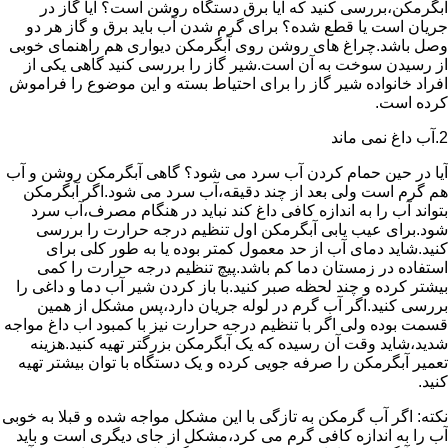
آبگرمکن،بررسی کنید که آیا برق دستگاه روشن است؟ آیا گاز در
جریان است یا قطع شده؟ برای گرم شدن آب باید برق و گاز هر دو
وصل باشد.چراغ های روشن روی آبگرمکن دیواری هم راهنمای خوبی
از رسیدن سوخت به آن است.شیر گاز را بررسی کنید گاهی یکی از
افراد خانواده شیر گاز را برای احتیاط بسته و این موضوع را فراموش
کرده است.
2.آب داغ نمی ماند
آیا در حین حمام کردن آب سرد می شود؟ گاهی آبگرمکن روشن و آب
هم گرم است ولی بعد از چند دقیقه،آب سرد می شود.اگر آبگرمکن
بتواند آب را به اندازه کافی داغ کند نباید در هنگام مصرف،آب سرد
شود.برای عیب یابی آبگرمکن اول تنظیم درجه حرارت را بررسی
کنید.شاید دمای آب از حد معمول کمتر بوده یا به طور کلی برای
استفاده در زمستان دما کم باشد.پیچ تنظیم درجه حرارت را کمی
بیشتر کرده و چند لحظه صبر کنید.با باز کردن شیر آب دما و داغی را
بررسی کنید.اگر آب گرم در لوله جریان دارد،پس مشکل از همین
قسمت بوده ولی اگر با تنظیم درجه حرارت نیز با کمبود اب داغ مواجه
شدید،شاید وقت آن رسیده که یک آبگرمکن بزرگتر تهیه کنید.هزینه
تعمیر آبگرمکن را صرفه جویی کرده و یک دستگاه با توان بیشتر تهیه
کنید.
نکته: اگر آب گرمکن به تازگی با این مشکل مواجه شده و قبلا به خوبی
آب را به اندازه کافی گرم می کرد،مشکل از جای دیگری است و باید