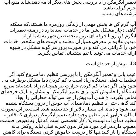
تعمیر آبگرمکن را با بررسی بخش های دیگر ادامه دهید.شاید منبع آب
جرم گرفته باشد.
نوشته های مشابه
آب گرم کن ها بخش مهمی از زندگی روزمره ما هستند،که ممکنه
گاهی دچار مشکل بشن.ما در خدمات استاندارد در زمینه تعمیرات
آبگرم کن رو با حرفه ای ترین متخصصین شهر به شما ارائه
میدیم.علاوه بر معرفی همیاران معتمد و قیمت های مشخص خدمات
خود را گارانتی می کنه و در صورت بروز هر گونه مشکل در شیوه
ارائه خدمات می تونید با تیم پشتیبانی تماس بگیرید.
3.آب بیش از حد داغ است
عیب یابی و تعمیر آبگرمگن را با بررسی تنظیم دما شروع کنید.اگر
تنظیمات فعلی دستگاه زیاد است با کم کردن دما مشکل برطرف می
شود ولی اگر دما با کم کردن حرارت نیز همچنان زیاد باشد،باید سریع
دستگاه را خاموش کنید.برای تعمیر آبگرمکن و مشاوره با یک حرفه ای
تماس بگیرد.داغ شدن آب بیش از حد می تواند خطراتی را ایجاد
کند.گاهی حتی با تنظیم دما،صدای آب جوش از درون دستگاه شنیده
می شود و دمای آب بسیار بالاتر از حد تنظیم شده است.در این صورت
امکان خرابی شیر تنظیم وجود دارد.تعمیر آبگرمکن دیواری که قادر به
تنظیم دمای آب نیست یک کار تخصصی است که نیاز به تعویض قسمت
معیوب دارد.در این مورد هرگز بدون تجربه قبلی نباید روکش بدنه
دستگاه را باز کنید.تنها کار درست خاموش کردن دستگاه برای کاهش