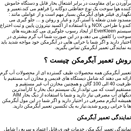
برآوردن برای مقاومت در برابر اشتعال بخار قابل و دستگاه خاموش
کننده هوا سوخت یک نوع حفاظتی دوگانه را فراهم می کند،تعمیر و
نگهداری فیلتر هوای آبگرمکن بسیار مهم است و از عواملی مانند :
مسدود شدن شعله با آستر،گرد و غبار و روغن و … جلو گیری می
کندو با طراحی NOX و با استفاده از اکسید نیتروژن پایین و ثبت اختراع
سیستم EverKleen از ایجاد رسوب جلوگیری می کند،هزینه های
سوخت را کاهش می دهد،و در این صورت شما آب گرم بیشتری در
اختیار دارید و اگر شما با خرابی هایی در آبگرمکن خود مواجه شدید باید
به نمایندگی تعمیر آبگرمکن تماس بگیرید.
روش تعمیر آبگرمکن چیست ؟
تعمیر آبگرمکن همه محصولات طیف گسترده ای از محصولات آب گرم
ارائه می دهند که شامل دیستگاه های قدیمی و مخازن آب مستقیم با
ظرفیت 40 الی 100 گالن و همچنین مخازن آب غیر مستقیم و
مستقیم است که می تواند،از یک سیستم دیگ بخار با کارآمدترین
دیگهای آب مصرفی نیاز دارید و شما با استفاده از دیگ بخار AIM
همیشه آبگرم مصرفی در اختیار دارید و اگر شما در این مول آبگرمکن
ها با خرابی روبرو شدید،نیاز به یک تکنسین تعمیر آبگرمکن دارید.
نمایندگی تعمیر آبگرمکن
نمایندگی تعمیر آبگرمکن خدمات فوری،قابل اعتماد و سریع را شامل