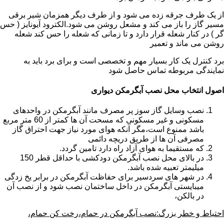
از یک طرف جرقه زده می شود و از طرف دیگر همزمان شیر برقی
مسیر گاز را باز می کند و مشعل روشن می شود.الکترود آیونایز ( حس
گر ) در کنار شعله قرار دارد و تا زمانی که شعله را حس کند شعله
روشن می ماند و تعمیر
برد کنترل یک کار بسیار مهم و تخصصی است و برای برد باید به
نمایندگی مربوطه تماس حاصل شود
اصول انتخاب محل نصب آبگرمکن دیواری
نصب وسایل گاز سوز پر مصرف مانند آبگرمکن در واحدهای
مسکونی و غیر مسکونی که مسحت آن ها کمتر از 60 متر مربع
باشد ممنوع است،مگر آنکه هوای مورد نیاز جهت احتراق گاز
مصرفی آن ها از طریق دریچه دائمی
که مستقیما به هوای آزاد راه دارد تامین گردد.
در بالای محل نصب آبگرمکن دودکشی با حداقل قطر 150
میلیمتر تعبیه شده باشد.
در شهر های سردسیر برای حفاظت آبگرمکن در برابر یخ زدگی
میبایستی آبگرمکن در داخل ساختمان نصب شود و از نصب آن
در بالکن،
احتیاط و خطر بزرگ:نصب آبگرمکن در حمام،رخت کن حمام،