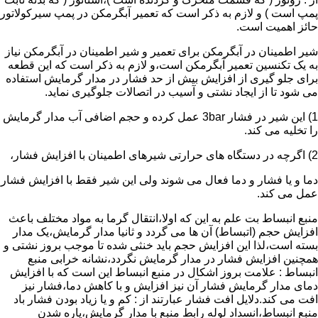
پمپ است ) و لازم به ذکر است که تعمیر آبگرمکن در پمپ سیرکولاتور
حائز اهمیت است.
شیر اطمینان در آبگرمکن برای تعمیر و شیر اطمینان در آبگرمکن نیاز
به یک تکنسین تعمیر آبگرمکن است،و لازم به ذکر است که این قطعه
برای جلو گیری از افزایش بیش از حد فشار در مدار گرمایش استفاده
می شود تا از ایجاد نشتی و آسیب در اتصالات جلوگیری نماید.
1) این شیر در فشار 3bar عمل کرده و حجم اضافی آب مدار گرمایش
را تخلیه می کند.
2) اگرچه در دستگاه های حرارتی شیرهای اطمینان با افزایش فشار،
دما و یا فشار و دما فعال می شوند ولی این شیر فقط با افزایش فشار
عمل می کند.
منبع انبساط بت علم به این که اولا،انتقال گرما به مواد مختلف باعث
افزایش حجم (اتبساط) آن ها می گردد و ثانیا مدار گرمایش،یک مدار
بسته است،لذا این افزایش حجم باید خنثی شده تا موجب بروز نشتی و
همچنین افزایش فشار در مدار گرمایش نگردد،نشانه خرابی منبع
انبساط : علامت بروز اشکال در منبع انبساط این است که با افزایش
دمای مدار گرمایش فشار آن نیز افزایش و با کاهش دما،فشار نیز
افت می کند.دلایل افت فشار عبارتند از : کم و یا زیاد بودن فشار باد
منبع انبساط،انسداد لوله رابط منبع با مدار گرمایش،پاره شدن