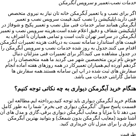
خدمات نصب،تعمیر و سرویس آبگرمکن
اگر برای نصب و یا تعمیر آبگرمکن خانه تان نیاز به نیروی متخصص
فنی دارید،اپلیکیشن را نصب کنید.قیمت سرویس نصب و تعمیر
آبگرمکن همانند سایر خدمات فنی مثل نصب و تعمیر پکیج و شوفاژ در
اپلیکیشن شفاف و دقیق اعلام شده است.هزینه سرویس نصب و تعمیر
آبگرمکن در سراسر تهران ثابت است و تمامی همیاران با اشراف به
قیمت های استاندارد سامانه نسبت به دریافت هزینه تعمیرات آبگرمکن
اقدام می کنند.جدول به روز شده خدمات نصب و سرویس آبگرمکن را
در جدول مشاهده می کنید.اگر برای تعمیرات فنی منزلتان دنبال
خوش نام ترین متخصصین شهر می گردید ما همه متخصصان را در
گردهم آورده ایم.همیاران تعمیرکار در همه روزهای هفته آماده انجام
سفارش های ثبت شده در اپ این سامانه هستند.همه سفارش ها
شامل گارانتی خدمات می باشد.
هنگام خرید آبگرمکن دیواری به چه نکاتی توجه کنیم؟
هنگام خرید آبگرمکن دیواری باید توجه کنید،پرداخته ایم.مطالعه این
قسمت پاسخ سوال "آبگرمکن دیواری چی بخرم" شما را به طور کامل
می دهد تا با مزایا و معایب آبگرمکن دیواری برقی،گازی و مدل های آن
آشنا شوید (معایب ابگرمکن بدون شمعک) و بتوانید بهترین آبگرمکن
دیواری را برای منزل تان خریداری کنید.
ظرفیت