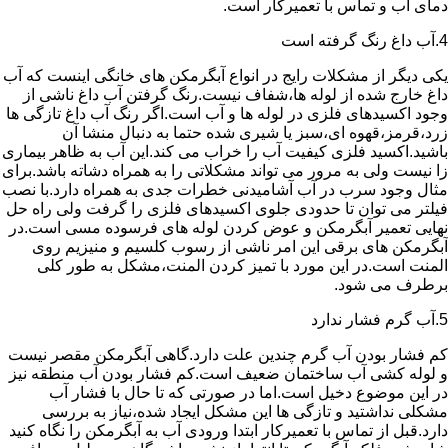
دمای آب و تماس با تعمیرکار است.
4.آب داغ رنگ گرفته است
یکی دیگر از مشکلات رایج در انواع آبگرمکن های خانگی اینست که آب
داغ خارج شده از لوله ها،شفاف نیست.رنگ گرفتن آب داغ ناشی از
وجود اکسیدهای فلزی در لوله ها و آب است.اگر رنگ آب داغ تازگی ها
زرد،قرمز،قهوه ای،سبز یا شیری شده حتما به دنبال منشا آن
باشید.اکسید فلزی کیفیت آب را خراب می کند.این آب به ظاهر بیماری
زا نیست ولی به مرور می تواند مشکلاتی را به همراه دشاته باشد.برای
مثال وجود سرب در آب آشامیدنی خطرات جدی به همراه دارد.با نصب
فیلتر می توان تا حدودی جلوی اکسیدهای فلزی را گرفت ولی راه حل
نهایی تعمیر آبگرمکن و عوض کردن لوله های فرسوده مسی است.در
آبگرمکن های برقی این امر ناشی از رسوب کلسیم و منیزیم روی
المنت است.در این مورد با تمیز کردن المنت،مشکل به طور کلی
برطرف می شود.
5.آب گرم فشار ندارد
کم فشار بودن آب گرم چندین علت دارد.گاهی آبگرمکن مقصر نیست
و لوله کشی آب ساختمان ضعیف است.کم فشار بودن آب منطقه نیز
در این موضوع دخیل است.اما در صورتی که تا حال با فشار آب
مشکلی نداشتید و تازگی ها این مشکل ایجاد شده،نیاز به بررسی
دارد.قبل از تماس با تعمیرکار ابتدا ورودی آب به آبگرمکن را نگاه کنید