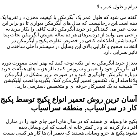
دوام و طول عمر بالا
گفته می شود که طول عمر یک آبگرمکن با کیفیت مخزن دار تقریبا یک
دهه است.این درحالیست که مدل های آبگرمکن دیواری تا دو برابر این
مدت عمر می کنند.اگر در خرید آبگرمکن دقت کافی را بکار ببرید به
راحتی می توانید از دردسرهای هر ده ساله تعویض آبگرمکن نجات پیدا
کنید.داشتن اطلاعات کافی در خصوص تفاوت پکیج و آبگرمکن در
انتخاب صحیح و کارایی بالای این وسایل در سیستم داخلی ساختمان
تاثیر بسزایی دارد.
بعد از خرید آبگرمکن به این نکته توجه کنید که بهتر است بصورت دوره
ای آبگرمکن خود را تعمیر و سرویس کنید تا از هزینه های هنگفت خرید
دوباره آبگرمکن جلوگیری کنید و در صورت بروز مشکل در آبگرمکن
بلافاصله از یک تکنسین تعمیر آبگرمکن کمک بگیرید.با نصب اپلیکیشن
"" همیشه به یک تعمیرکار حرفه ای و متخصص دسترسی دارید.
آسان ترین روش تعمیر انواع پکیج توسط پکیج
کار در سرآسیاب, منطقه سرآسیاب
پکیج ها وسیله ای هستند که در سال های اخیر جای خود را در منازل
افراد باز کرده اند و در کمتر خانه ای است که این وسایل دیده
نشوند.پکیج ها جزو وسایلی هستند که تعمیر آن ها کار هر کسی نیست