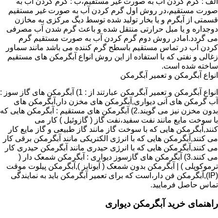
الف : گرم کردن آب به صورت غیر مستقیم،ب : گرم کردن آب به
صورت مستقیم،در روش اول گرم کردن آب به صورت غیر مستقیم
قسمتی از آبگرم و یا بخار تولید شده توسط دیگ مرکزی به مخازن
دوجداره و یا مبل حرارتی منتقل شده و باعث گرم شدن آب مصرفی
می گردد.امادر روش دوم گرم کردن آب به صورت مستقیم گرم
کردن آب در تماس مستقیم باسطح گرم کننده می باشد مانند سماور
زغالی و نفتی که با استفاده از این روش انواع آبگرمکن های مستقیم
ساخته شده است.
انواع آبگرمکن و تعمیر آبگرمکن
انواع آبگرمکن و تعمیر آبگرمکن عبارتند از : 1) آبگرمکن های گاز سوز :
آب گرمکن های آنی دیواری,آبگرمکن های مخزن دار,آبگرمکن های
بدون مخزن نیز می گویند.2) آبگرمکن های مستقیم : آبگرمکن هایی که
با سوخت مایع مانند نفت سفید،نفت گاز ( گازوئیل ) کار می
کنند,آبگرمکن هایی که با سوخت گاز مانند گاز طبیعی و گاز مایع کار
می کنند,آبگرمکن هایی که با انرژی الکتریکی مانند آبگرمکن برقی کار
می کنند,آبگرمکن هایی که با انرژی حیدری مانند آبگرمکن حیدری کار
می کنند.3) آبگرمکن های گازسوز دیواری : آبگرمکن شمعک دار (
ترموکوپلی ) | آبگرمکن بدون شمعک ( آیونایز ),آبگرمکن پیلوت موقت
(IP),آبگرمکن فن دار،است که برای تعمیر آبگرمکن باید به نمایندگی
تماس حاصل فرمایید.
راهنمای خرید آبگرمکن دیواری