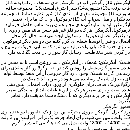
آبگرمکن،10) رگولاتور آب در آبگرمکن های شمعک دار،11) بدنه،12)
قاب برنجی،13) شیپوره،14) شیر احتراق آهسته،15) مجموعه ساقه
سوپاپ،16) مجموعه مغزی آب بندی،17) شیر تنظیم دما،18) مجموعه
دیافگرام و میل سوپاپ آب 19) ترموکوپل و … که ما برای تعمیر
آبگرمکن باید به نمایندگی های مجاز همان برند تماس حاصل فرمایید.
ترموکوپل آبگرمکن: هر گاه دو فلز غیر هم جنس مانند مس و روی را
به یکدیگر اتصال دهیم یک ترموکوپل ایجاد می شود.حال اگر محل
اتصال دو فلز را توسط شعله ای گرم کنیم بین دو سر دیگر ترموکوپل
ولتاژی حدود 20 میلی ولت تولید می شود که توانایی تحریک سیم پیچ و
باز کردن شیر مغناطیسی وسایل گاز سوز را در مدت 20 ثانیه دارد.
شمعک آبگرمکن: شمعک در آبگرمکن دائما روشن است تا به محض باز
شدن مسیر گاز،مشعل را روشن کند.در بدنه رگولاتور گاز منفذی برای
رساندن گاز به شمعک وجود دارد گاز خروجی از این منفذ توسط لوله
ای به نازل شمعک رسانیده می شود.در سر منفذ شمعک در
رگولاتور،یک صافی برای جلوگیری از ورود ذرات احتمالی پیش بینی
شده است.و برای تعمیر هر یک از این قطعات باید از نمایندگی تعمیر
آبگرمکن و یا هر برند دیگری که با دستگاه شما متابقت دارد تماس
بگیرید.
تعمیر آبگرمکن
برد کنترل آبگرمکن:نیروی محرکه این برد از یک آدابتور یا دو عدد باتری
1/5 ولت تامین می شود.برای ایجاد جرقه یک تراس افزاینده این 3 ولت
را به 14000 تا 18000 ولت تبدیل می کند.هنگامی که شیر آبگرم
مصرفی باز می شود با فرمان برد