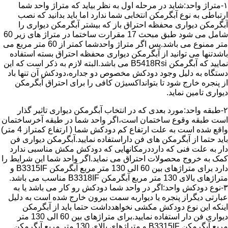
۱-متراژ واحد:شاید در مرحله اول به نظر بیاید که متراژ واحد شما
ارتباطی به نوع آبگرمکن انتخابی شما ندارد اما باید بدانید که نصب
آبگرمکن دیواری محفظه احتراق باز که بیشتر آبگرمکن دیواری را
شامل می شود طبق مبحث 17 مقرارت ساختما در متراژ های زیر 60
متر ممنوع می باشد.پس اگر متراژ واحدشما کمتر از 60 متر مربع می
باشدتنها می توانید از آبگرمکن دیواری محفظه احتراق بسته استفاده
نمایید که آبگرمکن B5418Rsi می باشد.البته لازم به ذکر است که این
دستگاه به دلیل وجود دودکش مخصوص دو جداره،دودکش آن تنها باد
از پنجره خارج شود تا بتوانداکسیژن کافی را برای احتراق آبگرمکن
دیواری تامین نماید.
۲-طبقه واحد:مورد بعدی که در انتخاب آبگرمکن دیواری تاثیر گذار
است طبقه وقوع ساختمان است،اگر واحد شما در طبقه آخرساختمان
واقع شده است به علت ارتفاع کم دودکش شما ( ارتفاع کمتراز 4 متر)
باید حتما از آبگرمکن های فن داراستفاده نمایید.آبگرمکن دیواری فن
دار به علت فنی که دارددرمکانهایی که دودکش مکش مناسبی ندارد
کمک به خروج محصولات احتراق می نماید.اگر واحد شما این شرایط را
دارد برای متراژهای بین 60 الی 130 متر مربع آبگرمکن B3315IF و
متراژهای بالای 130 متر مربع آبگرمکن B3318IF مناسب می باشد.
۳-نوع دودکش واحد:اگر در واحد شما دودکش رو کار می باشد یا به
عبارتی دیگراز پنجره یا دیواربه سمت بیرون خارج شده است به دلیل
اینکه این نوع دودکش مکشی نخواهدداشت حتما باید از آبگرمکن
دیواری فن دار استفاده نمایید.برای متراژهای بین 60 الی 130 متر
مربع آبگرمکن B3315IF و متراژهای بالای 130 متر مربع آبگرمکن