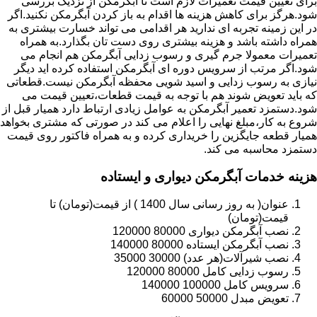
برای تعیین قیمت تعمیرات لازم است تا آبگرمکن از نزدیک بررسی
شود.هرگز برای کاهش هزینه ها اقدام به باز کردن آبگرمکن نکنید.اگر
در این زمینه تجربه ای ندارید هر اقدامی می تواند خسارت بیشتری به
همراه داشته باشد و هزینه بیشتری روی دست تان بگذارد.به همراه
تعمیرات معمولا جرم گیری و رسوب زدایی آبگرمکن هم انجام می
شود.اگر مرتب از سرویس دوره ای آبگرمکن استفاده کرده اید دیگر
نیازی به رسوب زدایی و اسید شویی محفظه آبگرمکن نیست.قطعاتی
که باید تعویض شوند هم با توجه به قیمت قطعات،تعیین قیمت می
شود.دستمزد تعمیر آبگرمکن به عوامل زیادی ارتباط دارد همیار قبل از
شروع به کار،مبلغ نهایی را اعلام می کند در صورتی که مشتری بخواهد
همیار قطعه جایگزین را خریداری کرده و به همراه فاکتور روی قیمت
دستمزد محاسبه می کند.
هزینه خدمات آبگرمکن دیواری و ایستاده
عنوان( به روز رسانی سال 1400 ) از قیمت(تومان) تا
قیمت(تومان)
نصب آبگرمکن دیواری 80000 120000
نصب آبگرمکن ایستاده 80000 140000
نصب شیرآلات(هر عدد) 30000 35000
رسوب زدایی کامل 80000 120000
سرویس کامل 100000 140000
تعویض مبدل 50000 60000