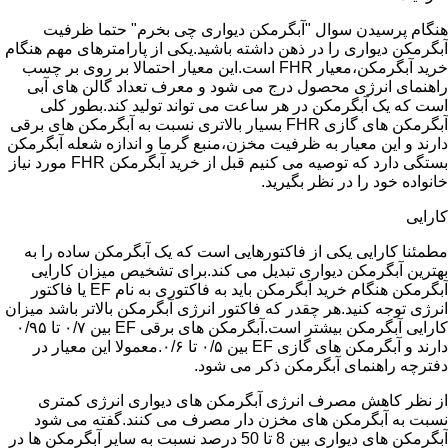
هنگام پرسیدن سوال "آبگرمکن دیواری چی بخرم" حتما ظرفیت
آبگرمکن دیواری را در ذهن داشته باشید.یکی از پارامترهای مهم هنگام
خرید آبگرمکن،معیار FHR است.این معیار احتمالا بر روی بر چسب
راهنمای انرژی محصول درج می شود و معرف تعداد گالن های آبی
است که یک آبگرمکن در هر ساعت می تواند تولید کند.بطور کلی
آبگرمکن های گازی FHR بسیار بالاتری نسبت به آبگرمکن های برقی
دارند و این معیار به ظرفیت مخزن،منبع گرما و اندازه شعله آبگرمکن
بستگی دارد که توصیه می کنیم قبل از خرید آبگرمکن FHR مورد نیاز
خانواده خود را در نظر بگیرید.
کارایی
مطمئنا کارایی یکی از فاکتورهایی است که یک آبگرمکن ساده را به
بهترین آبگرمکن دیواری تبدیل می کند.برای تشخیص میزان کارایی
آبگرمکن هنگام خرید آبگرمکن باید به فاکتوری به نام EF یا فاکتور
انرژی توجه کنید.هر چقدر که فاکتور انرژی آبگرمکن بالاتر باشد میزان
کارایی آبگرمکن بیشتر است.آبگرمکن های برقی EF بین ۰/۷ تا ۰/۹۵
دارند و آبگرمکن های گازی EF بین ۰/۵ تا ۰/۶.معمولا این معیار در
دفترچه راهنمای آبگرمکن ذکر می شود.
از نظر کاهش مصرف انرژی آبگرمکن های دیواری انرژی کمتری
نسبت به آبگرمکن های مخزن دار مصرف می کنند.گفته می شود
آبگرمکن های دیواری بین 8 تا 50 درصد نسبت به سایر آبگرمکن ها در