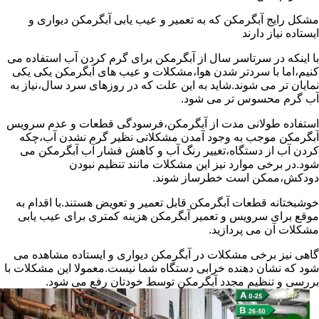
مشکل رایج آبگرمکن که به تعمیر و عیب یابی آبگرمکن دیواری و
ایستاده نیاز دارند
با اینکه در سرتاسر سال از آبگرمکن برای گرم کردن آب استفاده می
کنیم،اما با سردتر شدن هوا،مشکلات و عیب های آبگرمکن یکی یکی
نمایان تر می شوند.شاید به این علت که در روزهای سرد سال،نیاز به
آب گرم محسوس تر می شود.
استفاده طولانی مدت از آبگرمکن،فرسودگی قطعات و عدم سرویس
آبگرمکن موجب به وجود آمدن مشکلاتی نظیر گرم نشدن آب،چکه
کردن آب از دستگاه،تغییر رنگ آب و کاهش فشار آب آبگرمکن می
شود.در برخی موارد نیز این مشکلات مانند تنظیم نبودن
دودکش،ممکن است خطرساز شوند.
خوشبختانه قطعات آبگرمکن قابل تعمیر و تعویض هستند.با اقدام به
موقع برای سرویس و تعمیر آبگرمکن هزینه کمتری برای عیب یابی
مشکلات آن می پردازید.
گاهی نیز برخی مشکلات در آبگرمکن دیواری و ایستاده مشاهده می
شود که نشان دهنده خرابی دستگاه شما نیست.معمولا این مشکلات با
بررسی و تنظیم مجدد آبگرمکن توسط خودتان رفع می شود.