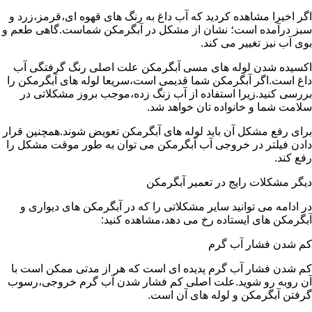
اگر اخیرا مشاهده کردید که آب داغ به رنگ های قهوه ای،قرمز،زرد و
سبز درآمده است؛ نشان از مشکل در آبگرمکن شماست.گاهی طعم و
بوی آب نیز تغییر می کند.
اکسیده شدن لوله های مسی آبگرمکن علت اصلی رنگ گرفتگی آب
داغ است.اگر آبگرمکن شما قدیمی است،سریعا لوله های آبگرمکن را
بررسی کنید.زیرا استفاده از آب زنگ زده،موجب بروز مشکلاتی در
سلامت شما و خانواده تان خواهد شد.
برای رفع مشکل آن باید لوله های آبگرمکن تعویض شوند.همچنین قرار
دادن فیلتر در خروجی آب آبگرمکن می توان به طور موقت مشکل را
رفع کند.
دیگر مشکلات رایج در تعمیر آبگرمکن
در ادامه می توانید سایر مشکلاتی را که در آبگرمکن های دیواری و
آبگرمکن های ایستاده رخ می دهد،مشاهده کنید:
کم شدن فشار آب گرم
کم شدن فشار آب گرم پدیده ای است که هر از مدتی ممکن است با
آن روبه رو شوید.علت اصلی کم فشار شدن آب گرم خروجی،رسوب
گرفتن آبگرمکن و لوله های آن است.