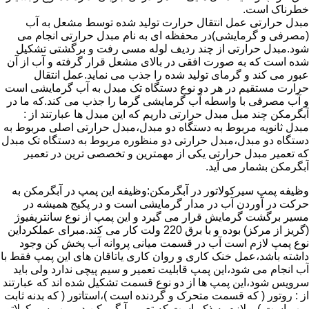
خطرناک است.
مبدل حرارتی عمل انتقال حرارت تولید شده توسط مشعل به آب
(مصرفی و گرمایشی)در محفظه ای به نام مبدل حرارتی انجام می
شود.مبدل حرارتی از چند ردیف لوله مسی رفت و برگشتی تشکیل
شده است که به صورت افقی در بالای مشعل قرار گرفته و آب از آن
عبور می کند و گرمای تولید شده را جذب می نماید.عمل انتقال
حرارت مستقیم در هر دو نوع دستگاه تک مبدل به آب گرمایشی است
و آب مصرفی با واسطه آب گرمایشی گرما را جذب می کند.که ما در
آبگرمکن چند مبل مبدل حرارتی داریم که این مبدل ها عبارتند از :
مبدل ثانویه مربوط به دستگاه دو مبدل،مبدل حرارتی اصلی مربوط به
دستگاه دو مبدل،مبدل حرارتی دو منظوره مربوط به دستگاه تک مبدل
که تعمیر مبدل حرارتی یکی از مهمترین و تخصصی ترین در تعمیر
آبگرمکن بشمار می آید.
وظیفه پمپ سیرکولاتور در آبگرمکن:وظیفه این پمپ در آبگرمکن به
حرکت در آوردن آب در مدار گرمایشی است و در پکیج همیشه در
مسیر برگشت گرمایش قرار می گیرد و این پمپ از نوع سانتریفیوژ
(گریز از مرکز) بوده و با برق 220 ولت کار می کند.مبرای عملکرداین
نوع پمپ لازم است آب در قسمت میانی پروانه آب پخش کن وجود
داشته باشد،عمل خنک کاری و روان کاری یاتاقان های این پمپ فقط با
آب انجام می شود،این پمپ قابلیت تعمیر و سیم پیچی ندارد ولی باید
سرویس شود،این پمپ ها از دو نوع قسمت تشکیل شده اند که عبارتند
از : روتور ( که قسمت متحرک و گردنده است )،استاتور ( که بدنه ثابت
پمپ است ) و لازم به ذکر است که تعمیر آبگرمکن در پمپ سیرکولاتور