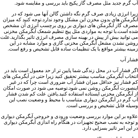
آب گرم جدید مثل مصرف گاز پکیج باید بررسی و مقایسه شود.
زیرا انرژی زیادی صرف گرم نگه داشتن گالن آنها می شود که در
آبگرمکن های بدون مخزن این مشکل وجود ندارد.توجه کنید که میزان
مصرف گاز آبگرمکن های دیواری بر روی برچسب انرژی آن مشخص
شده است.با توجه به مواردی مثل پیچ تنظیم شمعک آبگرمکن مخزنی
می توانید بیش از پیش در بهینه سازی مصرف انرژی تاثیر بگذارید.علت
روشن نشدن مشعل آبگرمکن مخزنی گازی و موارد مشابه در این
زمینه بیشتر مواقع با یک تنظیمات ساده قابل تشخیص و رفع است.
فشار آب
اگر فشار آب در محل زندگی شما پایین تر از حد معمول است باید در
انتخاب آبگرمکن مناسب بیشتر تحقیق کنید زیرا حتی در آبگرمکن های
کم فشار نیز حداقل میزان فشار آب ضروری است چرا که در غیر
اینصورت آبگرمکن روشن نمی شود.توصیه می شود در صورت امکان
از آبگرمکن مخزنی ایستاده استفاده کنید.یافتن علت کم شدن فشار
آب گرم در آبگرمکن دیواری متناسب با محیط و وضعیت نصب این
وسیله قابل تشخیص و بررسی است.
علاوه بر این موارد بررسی وضعیت ورودی و خروجی آبگرمکن دیواری
و توجه به نصب صحیح تجهیزات در هنگام راه اندازی آبگرمکن دیواری
در این امر تاثیر بسزایی دارد.