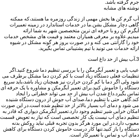
جرم گرفته باشد.
نوشته های مشابه
آب گرم کن ها بخش مهمی از زندگی روزمره ما هستند،که ممکنه
گاهی دچار مشکل بشن.ما در خدمات استاندارد در زمینه تعمیرات
آبگرم کن رو با حرفه ای ترین متخصصین شهر به شما ارائه
میدیم.علاوه بر معرفی همیاران معتمد و قیمت های مشخص خدمات
خود را گارانتی می کنه و در صورت بروز هر گونه مشکل در شیوه
ارائه خدمات می تونید با تیم پشتیبانی تماس بگیرید.
3.آب بیش از حد داغ است
عیب یابی و تعمیر آبگرمگن را با بررسی تنظیم دما شروع کنید.اگر
تنظیمات فعلی دستگاه زیاد است با کم کردن دما مشکل برطرف می
شود ولی اگر دما با کم کردن حرارت نیز همچنان زیاد باشد،باید سریع
دستگاه را خاموش کنید.برای تعمیر آبگرمکن و مشاوره با یک حرفه ای
تماس بگیرد.داغ شدن آب بیش از حد می تواند خطراتی را ایجاد
کند.گاهی حتی با تنظیم دما،صدای آب جوش از درون دستگاه شنیده
می شود و دمای آب بسیار بالاتر از حد تنظیم شده است.در این صورت
امکان خرابی شیر تنظیم وجود دارد.تعمیر آبگرمکن دیواری که قادر به
تنظیم دمای آب نیست یک کار تخصصی است که نیاز به تعویض قسمت
معیوب دارد.در این مورد هرگز بدون تجربه قبلی نباید روکش بدنه
دستگاه را باز کنید.تنها کار درست خاموش کردن دستگاه برای کاهش
دمای آب و تماس با تعمیرکار است.