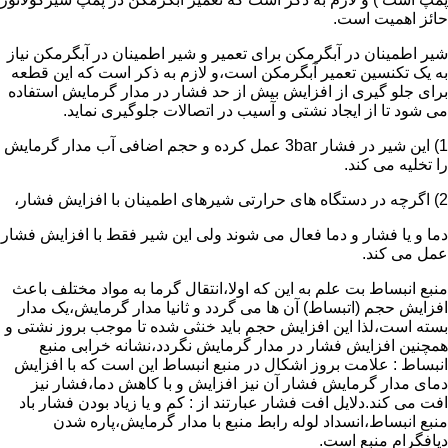
حائز اهمیت است.
شیر اطمینان در آبگرمکن برای تعمیر و شیر اطمینان در آبگرمکن نیاز
به یک تکنسین تعمیر آبگرمکن است،و لازم به ذکر است که این قطعه
برای جلو گیری از افزایش بیش از حد فشار در مدار گرمایش استفاده
می شود تا از ایجاد نشتی و آسیب در اتصالات جلوگیری نماید.
1) این شیر در فشار 3bar عمل کرده و حجم اضافی آب مدار گرمایش
را تخلیه می کند.
2) اگرچه در دستگاه های حرارتی شیرهای اطمینان با افزایش فشار،
دما و یا فشار و دما فعال می شوند ولی این شیر فقط با افزایش فشار
عمل می کند.
منبع انبساط بت علم به این که اولا،انتقال گرما به مواد مختلف باعث
افزایش حجم (اتبساط) آن ها می گردد و ثانیا مدار گرمایش،یک مدار
بسته است،لذا این افزایش حجم باید خنثی شده تا موجب بروز نشتی و
همچنین افزایش فشار در مدار گرمایش نگردد،نشانه خرابی منبع
انبساط : علامت بروز اشکال در منبع انبساط این است که با افزایش
دمای مدار گرمایش فشار آن نیز افزایش و با کاهش دما،فشار نیز
افت می کند.دلایل افت فشار عبارتند از : کم و یا زیاد بودن فشار باد
منبع انبساط،انسداد لوله رابط منبع با مدار گرمایش،پاره شدن
دیافگرام منبع است.