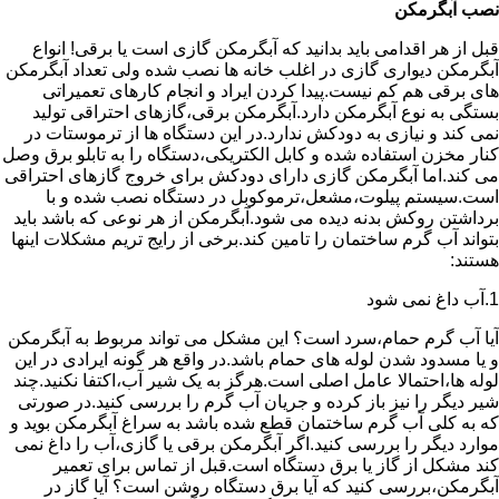
نصب آبگرمکن
قبل از هر اقدامی باید بدانید که آبگرمکن گازی است یا برقی! انواع
آبگرمکن دیواری گازی در اغلب خانه ها نصب شده ولی تعداد آبگرمکن
های برقی هم کم نیست.پیدا کردن ایراد و انجام کارهای تعمیراتی
بستگی به نوع آبگرمکن دارد.آبگرمکن برقی،گازهای احتراقی تولید
نمی کند و نیازی به دودکش ندارد.در این دستگاه ها از ترموستات در
کنار مخزن استفاده شده و کابل الکتریکی،دستگاه را به تابلو برق وصل
می کند.اما آبگرمکن گازی دارای دودکش برای خروج گازهای احتراقی
است.سیستم پیلوت،مشعل،ترموکوبل در دستگاه نصب شده و با
برداشتن روکش بدنه دیده می شود.آبگرمکن از هر نوعی که باشد باید
بتواند آب گرم ساختمان را تامین کند.برخی از رایج تریم مشکلات اینها
هستند:
1.آب داغ نمی شود
آیا آب گرم حمام،سرد است؟ این مشکل می تواند مربوط به آبگرمکن
و یا مسدود شدن لوله های حمام باشد.در واقع هر گونه ایرادی در این
لوله ها،احتمالا عامل اصلی است.هرگز به یک شیر آب،اکتفا نکنید.چند
شیر دیگر را نیز باز کرده و جریان آب گرم را بررسی کنید.در صورتی
که به کلی آب گرم ساختمان قطع شده باشد به سراغ آبگرمکن بوید و
موارد دیگر را بررسی کنید.اگر آبگرمکن برقی یا گازی،آب را داغ نمی
کند مشکل از گاز یا برق دستگاه است.قبل از تماس برای تعمیر
آبگرمکن،بررسی کنید که آیا برق دستگاه روشن است؟ آیا گاز در