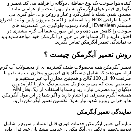
کننده هوا سوخت یک نوع حفاظتی دوگانه را فراهم می کند،تعمیر و
نگهداری فیلتر هوای آبگرمکن بسیار مهم است و از عواملی مانند :
مسدود شدن شعله با آستر،گرد و غبار و روغن و … جلو گیری می
کندو با طراحی NOX و با استفاده از اکسید نیتروژن پایین و ثبت اختراع
سیستم EverKleen از ایجاد رسوب جلوگیری می کند،هزینه های
سوخت را کاهش می دهد،و در این صورت شما آب گرم بیشتری در
اختیار دارید و اگر شما با خرابی هایی در آبگرمکن خود مواجه شدید باید
به نمایندگی تعمیر آبگرمکن تماس بگیرید.
روش تعمیر آبگرمکن چیست ؟
تعمیر آبگرمکن همه محصولات طیف گسترده ای از محصولات آب گرم
ارائه می دهند که شامل دیستگاه های قدیمی و مخازن آب مستقیم با
ظرفیت 40 الی 100 گالن و همچنین مخازن آب غیر مستقیم و
مستقیم است که می تواند،از یک سیستم دیگ بخار با کارآمدترین
دیگهای آب مصرفی نیاز دارید و شما با استفاده از دیگ بخار AIM
همیشه آبگرم مصرفی در اختیار دارید و اگر شما در این مول آبگرمکن
ها با خرابی روبرو شدید،نیاز به یک تکنسین تعمیر آبگرمکن دارید.
نمایندگی تعمیر آبگرمکن
نمایندگی تعمیر آبگرمکن خدمات فوری،قابل اعتماد و سریع را شامل
تعویض،تعمیر و نگهداری آبگرمکن در خدمت مشتریان خود قرار داده