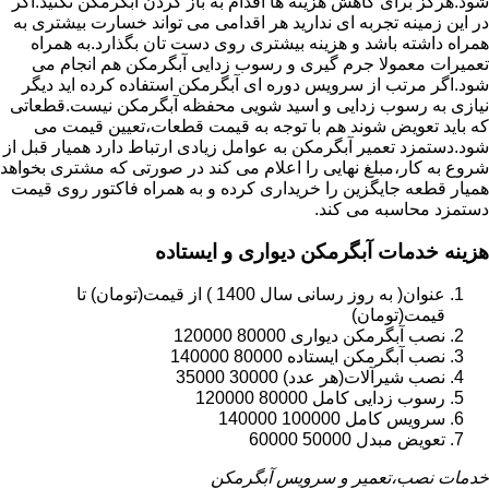
شود.هرگز برای کاهش هزینه ها اقدام به باز کردن آبگرمکن نکنید.اگر
در این زمینه تجربه ای ندارید هر اقدامی می تواند خسارت بیشتری به
همراه داشته باشد و هزینه بیشتری روی دست تان بگذارد.به همراه
تعمیرات معمولا جرم گیری و رسوب زدایی آبگرمکن هم انجام می
شود.اگر مرتب از سرویس دوره ای آبگرمکن استفاده کرده اید دیگر
نیازی به رسوب زدایی و اسید شویی محفظه آبگرمکن نیست.قطعاتی
که باید تعویض شوند هم با توجه به قیمت قطعات،تعیین قیمت می
شود.دستمزد تعمیر آبگرمکن به عوامل زیادی ارتباط دارد همیار قبل از
شروع به کار،مبلغ نهایی را اعلام می کند در صورتی که مشتری بخواهد
همیار قطعه جایگزین را خریداری کرده و به همراه فاکتور روی قیمت
دستمزد محاسبه می کند.
هزینه خدمات آبگرمکن دیواری و ایستاده
عنوان( به روز رسانی سال 1400 ) از قیمت(تومان) تا
قیمت(تومان)
نصب آبگرمکن دیواری 80000 120000
نصب آبگرمکن ایستاده 80000 140000
نصب شیرآلات(هر عدد) 30000 35000
رسوب زدایی کامل 80000 120000
سرویس کامل 100000 140000
تعویض مبدل 50000 60000
خدمات نصب،تعمیر و سرویس آبگرمکن