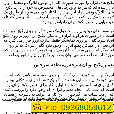
پکیج های ایران رادیور به صورت کلی در دو نوع آنالوگ و دیجیتال وارد
بازار شده اند که هر کدام ویژگی های مخصوص به خود را دارند.پکیج
های آنالاوگ وقتی دچار ایرادی در ساختار خود می شوند،از طریق یک
لامپ چشمک زن که بر روی پکیج وجود دارد،فرد را باخبر می کند تا به
عیب یابی و تعمیر پکیج ایران رادیاتور بپردازد.
در نمونه های دیجیتال این محصول،یک نمایشگر بر روی پکیج تعبیه شده
است تا در صورت هرگونه ایراد در عملکرد پکیج،این ارور بر روی پکیج
ایجاد شود.گاهی بر روی نمایشگر فقط عبارت ارور قرار می گیرد که
این یعنی در عملکرد پکیج ایرادی وجود دارد.گاهی نیز یک کد بر روی
نمایشگر ایجاد می شود که با آن می شود فهمید که چه ایرادی در پکیج
وجود دارد و راحت تر می توان به تعمیر پکیج ایران رادیاتور پرداخت.
تعمیر پکیج بوتان سرخس,منطقه سرخس
این پکیج ها نیز عمدتا با یک کد که بر روی صفحه نمایگشر پکیج ایجاد
می شود،قابل شناسایی هستند و اگر پکیج شما دارای مشکلی بود و
کدی برای شما نمایش داده شد،اولین کار برای تعمیر پکیج بوتان،این
است که عیب یابی انجام دهید و ایرادی که وجود دارد را بررسی کنید
که از کجا نشات می گیرد.برای این کار می توانید به دفترچه راهنمای
تلفن تماس فوری
تعمیر آبگرمکن سرخس,تعمیر پکیج در سرخس
محصول خود مراجعه کنید که معمولا تمامی ایرادهایی که ممکن است
برای پکیج پیش بیاید در آن قرار گرفته است.
☞☏
tel:09368059612
گاهی نیز هنگام خرابی پکیج،هیچ اروری نمایش داده نمی شود.در واقع