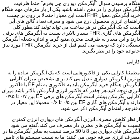
هنگام پرسیدن سوال "آبگرمکن دیواری چی بخرم" حتما ظرفیت
آبگرمکن دیواری را در ذهن داشته باشید.یکی از پارامترهای مهم هنگام
خرید آبگرمکن،معیار FHR است.این معیار احتمالا بر روی بر چسب
راهنمای انرژی محصول درج می شود و معرف تعداد گالن های آبی
است که یک آبگرمکن در هر ساعت می تواند تولید کند.بطور کلی
آبگرمکن های گازی FHR بسیار بالاتری نسبت به آبگرمکن های برقی
دارند و این معیار به ظرفیت مخزن،منبع گرما و اندازه شعله آبگرمکن
بستگی دارد که توصیه می کنیم قبل از خرید آبگرمکن FHR مورد نیاز
خانواده خود را در نظر بگیرید.
کارایی
مطمئنا کارایی یکی از فاکتورهایی است که یک آبگرمکن ساده را به
بهترین آبگرمکن دیواری تبدیل می کند.برای تشخیص میزان کارایی
آبگرمکن هنگام خرید آبگرمکن باید به فاکتوری به نام EF یا فاکتور
انرژی توجه کنید.هر چقدر که فاکتور انرژی آبگرمکن بالاتر باشد میزان
کارایی آبگرمکن بیشتر است.آبگرمکن های برقی EF بین ۰/۷ تا ۰/۹۵
دارند و آبگرمکن های گازی EF بین ۰/۵ تا ۰/۶.معمولا این معیار در
دفترچه راهنمای آبگرمکن ذکر می شود.
از نظر کاهش مصرف انرژی آبگرمکن های دیواری انرژی کمتری
نسبت به آبگرمکن های مخزن دار مصرف می کنند.گفته می شود
آبگرمکن های دیواری بین 8 تا 50 درصد نسبت به سایر آبگرمکن ها در
مصرف انرژی صرفه جویی می کنند; اما به نسبت سیستم های تامین