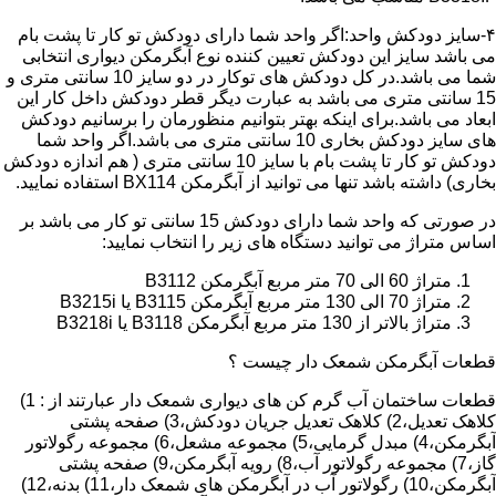
۴-سایز دودکش واحد:اگر واحد شما دارای دودکش تو کار تا پشت بام
می باشد سایز این دودکش تعیین کننده نوع آبگرمکن دیواری انتخابی
شما می باشد.در کل دودکش های توکار در دو سایز 10 سانتی متری و
15 سانتی متری می باشد به عبارت دیگر قطر دودکش داخل کار این
ابعاد می باشد.برای اینکه بهتر بتوانیم منظورمان را برسانیم دودکش
های سایز دودکش بخاری 10 سانتی متری می باشد.اگر واحد شما
دودکش تو کار تا پشت بام با سایز 10 سانتی متری ( هم اندازه دودکش
بخاری) داشته باشد تنها می توانید از آبگرمکن BX114 استفاده نمایید.
در صورتی که واحد شما دارای دودکش 15 سانتی تو کار می باشد بر
اساس متراژ می توانید دستگاه های زیر را انتخاب نمایید:
متراژ 60 الی 70 متر مربع آبگرمکن B3112
متراژ 70 الی 130 متر مربع آبگرمکن B3115 یا B3215i
متراژ بالاتر از 130 متر مربع آبگرمکن B3118 یا B3218i
قطعات آبگرمکن شمعک دار چیست ؟
قطعات ساختمان آب گرم کن های دیواری شمعک دار عبارتند از : 1)
کلاهک تعدیل،2) کلاهک تعدیل جریان دودکش،3) صفحه پشتی
آبگرمکن،4) مبدل گرمایی،5) مجموعه مشعل،6) مجموعه رگولاتور
گاز،7) مجموعه رگولاتور آب،8) رویه آبگرمکن،9) صفحه پشتی
آبگرمکن،10) رگولاتور آب در آبگرمکن های شمعک دار،11) بدنه،12)