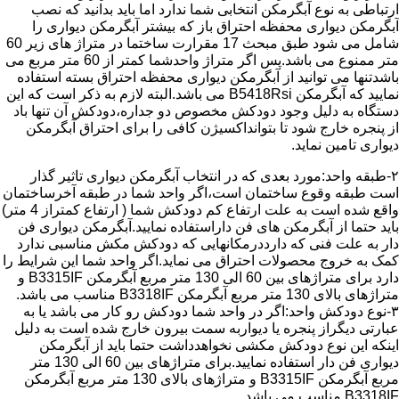
ارتباطی به نوع آبگرمکن انتخابی شما ندارد اما باید بدانید که نصب
آبگرمکن دیواری محفظه احتراق باز که بیشتر آبگرمکن دیواری را
شامل می شود طبق مبحث 17 مقرارت ساختما در متراژ های زیر 60
متر ممنوع می باشد.پس اگر متراژ واحدشما کمتر از 60 متر مربع می
باشدتنها می توانید از آبگرمکن دیواری محفظه احتراق بسته استفاده
نمایید که آبگرمکن B5418Rsi می باشد.البته لازم به ذکر است که این
دستگاه به دلیل وجود دودکش مخصوص دو جداره،دودکش آن تنها باد
از پنجره خارج شود تا بتوانداکسیژن کافی را برای احتراق آبگرمکن
دیواری تامین نماید.
۲-طبقه واحد:مورد بعدی که در انتخاب آبگرمکن دیواری تاثیر گذار
است طبقه وقوع ساختمان است،اگر واحد شما در طبقه آخرساختمان
واقع شده است به علت ارتفاع کم دودکش شما ( ارتفاع کمتراز 4 متر)
باید حتما از آبگرمکن های فن داراستفاده نمایید.آبگرمکن دیواری فن
دار به علت فنی که دارددرمکانهایی که دودکش مکش مناسبی ندارد
کمک به خروج محصولات احتراق می نماید.اگر واحد شما این شرایط را
دارد برای متراژهای بین 60 الی 130 متر مربع آبگرمکن B3315IF و
متراژهای بالای 130 متر مربع آبگرمکن B3318IF مناسب می باشد.
۳-نوع دودکش واحد:اگر در واحد شما دودکش رو کار می باشد یا به
عبارتی دیگراز پنجره یا دیواربه سمت بیرون خارج شده است به دلیل
اینکه این نوع دودکش مکشی نخواهدداشت حتما باید از آبگرمکن
دیواری فن دار استفاده نمایید.برای متراژهای بین 60 الی 130 متر
مربع آبگرمکن B3315IF و متراژهای بالای 130 متر مربع آبگرمکن
B3318IF مناسب می باشد.