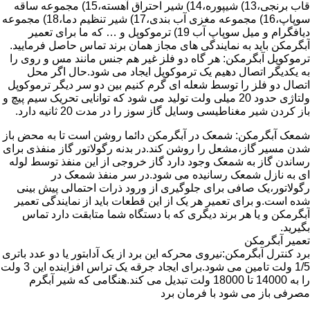
قاب برنجی،13) شیپوره،14) شیر احتراق آهسته،15) مجموعه ساقه
سوپاپ،16) مجموعه مغزی آب بندی،17) شیر تنظیم دما،18) مجموعه
دیافگرام و میل سوپاپ آب 19) ترموکوپل و … که ما برای تعمیر
آبگرمکن باید به نمایندگی های مجاز همان برند تماس حاصل فرمایید.
ترموکوپل آبگرمکن: هر گاه دو فلز غیر هم جنس مانند مس و روی را
به یکدیگر اتصال دهیم یک ترموکوپل ایجاد می شود.حال اگر محل
اتصال دو فلز را توسط شعله ای گرم کنیم بین دو سر دیگر ترموکوپل
ولتاژی حدود 20 میلی ولت تولید می شود که توانایی تحریک سیم پیچ و
باز کردن شیر مغناطیسی وسایل گاز سوز را در مدت 20 ثانیه دارد.
شمعک آبگرمکن: شمعک در آبگرمکن دائما روشن است تا به محض باز
شدن مسیر گاز،مشعل را روشن کند.در بدنه رگولاتور گاز منفذی برای
رساندن گاز به شمعک وجود دارد گاز خروجی از این منفذ توسط لوله
ای به نازل شمعک رسانیده می شود.در سر منفذ شمعک در
رگولاتور،یک صافی برای جلوگیری از ورود ذرات احتمالی پیش بینی
شده است.و برای تعمیر هر یک از این قطعات باید از نمایندگی تعمیر
آبگرمکن و یا هر برند دیگری که با دستگاه شما متابقت دارد تماس
بگیرید.
تعمیر آبگرمکن
برد کنترل آبگرمکن:نیروی محرکه این برد از یک آدابتور یا دو عدد باتری
1/5 ولت تامین می شود.برای ایجاد جرقه یک تراس افزاینده این 3 ولت
را به 14000 تا 18000 ولت تبدیل می کند.هنگامی که شیر آبگرم
مصرفی باز می شود با فرمان برد