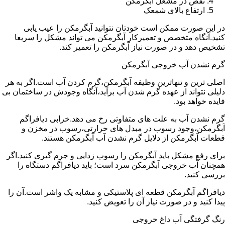
نقص در مشعل آبگرمکن
ارتفاع بالای شمعک
در این صورت ممکن است خودتان نتوانید آبگرمکن را عیب یابی
کنید.آنگاه متخصص و تعمیرکار آبگرمکن می تواند مشکل را سریعا
تشخیص دهد و در صورت نیاز آبگرمکن را تعمیر کند.
گرم نشدن آب خروجی آبگرمکن
اصلی ترین و تنهاترین وظیفه آبگرمکن،گرم کردن آب است.اگر به هر
دلیلی نتواند از عهده گرم شدن آب برآید،آنگاه وجودش در ساختمان بی
فایده خواهد بود.
گرم نشدن آب به علت های متفاوتی رخ می دهد.خرابی دیافراگم
آبگرمکن،وجود رسوب در مبدل های حرارتی،رسوب در مخزن و
قطعات آبگرمکن از دلایل گرم نشدن آب آبگرمکن هستند.
برای رفع مشکل باید آبگرمکن را رسوب زدایی و جرم گیری کنید.اگر
همچنان آب خروجی آبگرمکن سرد است؛ باید دیافراگم دستگاه را
بررسی کنید.
دیافراگم آبگرمکن قطعه ای پلاستیکی و مشابه یک واشر است.آن را
پیدا کنید و در صورت نیاز آن را تعویض کنید.
رنگ گرفتگی آب داغ خروجی