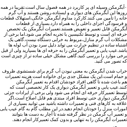
۰آبگرمکن وسیله ای پر کاربرد در همه فصول سال است.تقریبا در همه
روزها این آبگرمکن های دیواری و ایستاده،روشن هستند و آب گرم
خانه را تامین می کنند.کارکرد مداوم آبگرمکن خانگی،استهلاک قطعات
و فرسودگی اجزای داخلی را به همراه دارد.بسیاری از قطعات
آبگرمکن قابل تعمیر و تعویض هستند.تعمیرات آبگرمکن یک تخصص
حرفه ای است و توسط تکنیسین با تجربه انجام می شود.اما برخی از
مشکلات آب گرم منازل،مربوط به خرابی دستگاه نیست.گاهی یک
اشتباه ساده در تنظیم حرارت می تواند دلیل سرد بودن آب لوله ها
باشد.عیب یابی و تعمیر آبگرمکن را به حرفه ای ها بسپارید ولی از قبل
برخی موارد را بررسی کنید.گاهی مشکل خیلی ساده تر از چیزی است
که تصور می کنید.
خراب شدن آبگرمکن به معنی نبودن آب گرم برای شستشوی ظروف
و حمام است.این یک مشکل جدی برای خانواده است هزینه تعمیرات
هم باعث شده تا گاهی افراد خودشان اقدام به تعمیر آبگرمکن
کنند.عیب یابی و تعمیر آبگرمکن دیواری یک کار تخصصی است که
توسط تعمیرکار حرفه ای انجام می شود ولی برخی از ایرادات جزئی
آبگرمکن دیواری حتی توسط افراد مبتدی هم قابل اصلاح است.اگر
علاقه به کارهای فنی و تعمیرات داشته باشید می توانید بسیاری از
امورات منزل را خودتان انجام دهید.در این مطلب گام به گام عیب یابی
و تعمیر آب گرمکن در نظر گرفته شده تا آچار به دست ها بتوانند
تعمیرات آبگرمکن را به تنهایی و بدون کمک تعمیرکار انجام دهند.