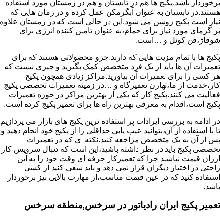
برخوردار باشد.پکیج ها هم در تابستان و هم در زمستان مورد استفاده
هستند.در تابستان به عنوان آبگرمکن عمل کرده و در زمان هایی که
نیاز است پکیج روشن می شود.این در حالی است که در زمستان علاوه
بر گرمای مورد نیاز برای حمام،به عنوان تامین کننده انرژی برای
شوفاژ،فن کوئل و …است.
پکیج ها با تمام مزیت هایی که دارند،جزو محصولاتی هستند که برای
تعمیرات آن ها باید از یک فرد متخصص کمک بگیرید و چیزی نیست که
هر کسی را برای تعمیرات آن بیاورید.مراکز زیادی همچون پکیج
کار،خدمت از ما،تهارن تعمیرگاه و …در زمینه تعمیرات تخصصی پکیج
فعالیت می کنند.پکیج کار که یکی از بهترین مراکز در حوزه تعمیرات
پکیج است،اقدام به معرفی بهترین راه ها برای تعمیر پکیج کرده است.
در ادامه به بررسی ایرادات پر استفاده ترین پکیج های بازار می پردازیم
تا با استفاده از آن،بتوانید عیب یابی حداقلی را از پکیج خود انجام دهید و
پس از آن به یک متخصص مراجعه کنید.نکته ای که در تعمیرات
تخصصی پکیج باید در نظر داشته باشید،این است که دنبال سرویس کار
ارزان قیمت نباشید چرا که تعمیرکار حرفه ای وقت خود را به این
راحتی در اختیار دیگران قرار نمی دهد و باید سعی کنید از کسی
استفاده کنید که در عین قیمت مناسب،از مهارت بالایی نیز برخوردار
باشد.
تعمیر پکیج ایران رادیاتور در سرخس,منطقه سرخس