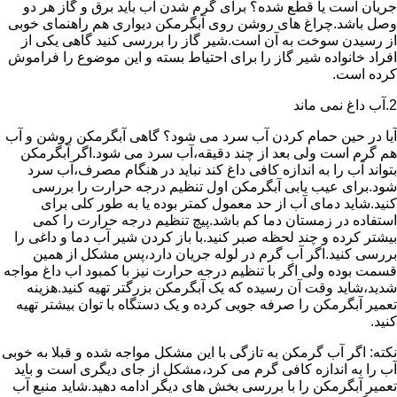
جریان است یا قطع شده؟ برای گرم شدن آب باید برق و گاز هر دو
وصل باشد.چراغ های روشن روی آبگرمکن دیواری هم راهنمای خوبی
از رسیدن سوخت به آن است.شیر گاز را بررسی کنید گاهی یکی از
افراد خانواده شیر گاز را برای احتیاط بسته و این موضوع را فراموش
کرده است.
2.آب داغ نمی ماند
آیا در حین حمام کردن آب سرد می شود؟ گاهی آبگرمکن روشن و آب
هم گرم است ولی بعد از چند دقیقه،آب سرد می شود.اگر آبگرمکن
بتواند آب را به اندازه کافی داغ کند نباید در هنگام مصرف،آب سرد
شود.برای عیب یابی آبگرمکن اول تنظیم درجه حرارت را بررسی
کنید.شاید دمای آب از حد معمول کمتر بوده یا به طور کلی برای
استفاده در زمستان دما کم باشد.پیچ تنظیم درجه حرارت را کمی
بیشتر کرده و چند لحظه صبر کنید.با باز کردن شیر آب دما و داغی را
بررسی کنید.اگر آب گرم در لوله جریان دارد،پس مشکل از همین
قسمت بوده ولی اگر با تنظیم درجه حرارت نیز با کمبود اب داغ مواجه
شدید،شاید وقت آن رسیده که یک آبگرمکن بزرگتر تهیه کنید.هزینه
تعمیر آبگرمکن را صرفه جویی کرده و یک دستگاه با توان بیشتر تهیه
کنید.
نکته: اگر آب گرمکن به تازگی با این مشکل مواجه شده و قبلا به خوبی
آب را به اندازه کافی گرم می کرد،مشکل از جای دیگری است و باید
تعمیر آبگرمکن را با بررسی بخش های دیگر ادامه دهید.شاید منبع آب