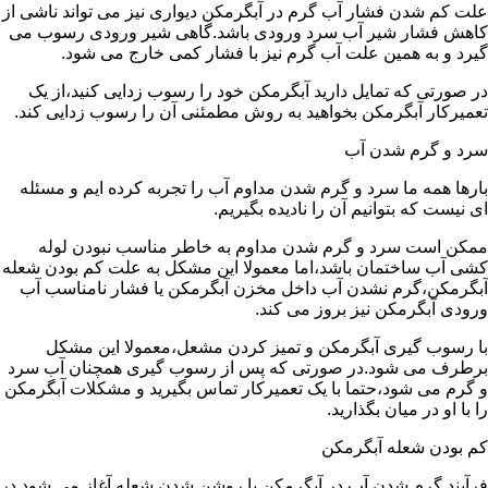
علت کم شدن فشار آب گرم در آبگرمکن دیواری نیز می تواند ناشی از
کاهش فشار شیر آب سرد ورودی باشد.گاهی شیر ورودی رسوب می
گیرد و به همین علت آب گرم نیز با فشار کمی خارج می شود.
در صورتی که تمایل دارید آبگرمکن خود را رسوب زدایی کنید،از یک
تعمیرکار آبگرمکن بخواهید به روش مطمئنی آن را رسوب زدایی کند.
سرد و گرم شدن آب
بارها همه ما سرد و گرم شدن مداوم آب را تجربه کرده ایم و مسئله
ای نیست که بتوانیم آن را نادیده بگیریم.
ممکن است سرد و گرم شدن مداوم به خاطر مناسب نبودن لوله
کشی آب ساختمان باشد،اما معمولا این مشکل به علت کم بودن شعله
آبگرمکن،گرم نشدن آب داخل مخزن آبگرمکن یا فشار نامناسب آب
ورودی آبگرمکن نیز بروز می کند.
با رسوب گیری آبگرمکن و تمیز کردن مشعل،معمولا این مشکل
برطرف می شود.در صورتی که پس از رسوب گیری همچنان آب سرد
و گرم می شود،حتما با یک تعمیرکار تماس بگیرید و مشکلات آبگرمکن
را با او در میان بگذارید.
کم بودن شعله آبگرمکن
فرآیند گرم شدن آب در آبگرمکن با روشن شدن شعله آغاز می شود.در