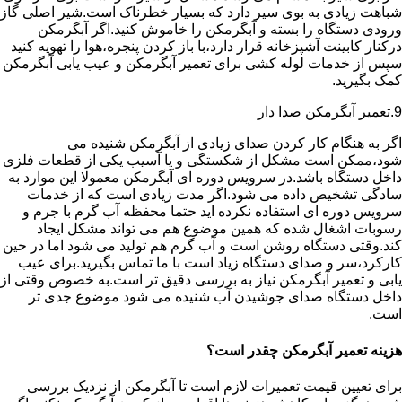
شباهت زیادی به بوی سیر دارد که بسیار خطرناک است.شیر اصلی گاز
ورودی دستگاه را بسته و آبگرمکن را خاموش کنید.اگر آبگرمکن
درکنار کابینت آشپزخانه قرار دارد،با باز کردن پنجره،هوا را تهویه کنید
سپس از خدمات لوله کشی برای تعمیر آبگرمکن و عیب یابی آبگرمکن
کمک بگیرید.
9.تعمیر آبگرمکن صدا دار
اگر به هنگام کار کردن صدای زیادی از آبگرمکن شنیده می
شود،ممکن است مشکل از شکستگی و یا آسیب یکی از قطعات فلزی
داخل دستگاه باشد.در سرویس دوره ای آبگرمکن معمولا این موارد به
سادگی تشخیص داده می شود.اگر مدت زیادی است که از خدمات
سرویس دوره ای استفاده نکرده اید حتما محفظه آب گرم با جرم و
رسوبات اشغال شده که همین موضوع هم می تواند مشکل ایجاد
کند.وقتی دستگاه روشن است و آب گرم هم تولید می شود اما در حین
کارکرد،سر و صدای دستگاه زیاد است با ما تماس بگیرید.برای عیب
یابی و تعمیر آبگرمکن نیاز به بررسی دقیق تر است.به خصوص وقتی از
داخل دستگاه صدای جوشیدن آب شنیده می شود موضوع جدی تر
است.
هزینه تعمیر آبگرمکن چقدر است؟
برای تعیین قیمت تعمیرات لازم است تا آبگرمکن از نزدیک بررسی