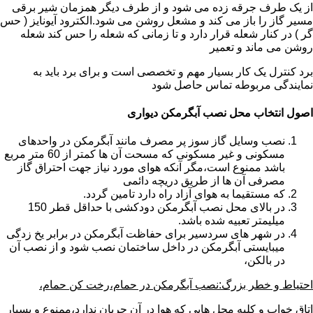
از یک طرف جرقه زده می شود و از طرف دیگر همزمان شیر برقی
مسیر گاز را باز می کند و مشعل روشن می شود.الکترود آیونایز ( حس
گر ) در کنار شعله قرار دارد و تا زمانی که شعله را حس کند شعله
روشن می ماند و تعمیر
برد کنترل یک کار بسیار مهم و تخصصی است و برای برد باید به
نمایندگی مربوطه تماس حاصل شود
اصول انتخاب محل نصب آبگرمکن دیواری
نصب وسایل گاز سوز پر مصرف مانند آبگرمکن در واحدهای
مسکونی و غیر مسکونی که مسحت آن ها کمتر از 60 متر مربع
باشد ممنوع است،مگر آنکه هوای مورد نیاز جهت احتراق گاز
مصرفی آن ها از طریق دریچه دائمی
که مستقیما به هوای آزاد راه دارد تامین گردد.
در بالای محل نصب آبگرمکن دودکشی با حداقل قطر 150
میلیمتر تعبیه شده باشد.
در شهر های سردسیر برای حفاظت آبگرمکن در برابر یخ زدگی
میبایستی آبگرمکن در داخل ساختمان نصب شود و از نصب آن
در بالکن،
احتیاط و خطر بزرگ:نصب آبگرمکن در حمام،رخت کن حمام،
اتاق خواب و کلیه محل هایی که هوا در آن جریان ندارد،ممنوع و بسیار