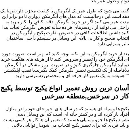
دوام و طول عمر بالا
گفته می شود که طول عمر یک آبگرمکن با کیفیت مخزن دار تقریبا یک
دهه است.این درحالیست که مدل های آبگرمکن دیواری تا دو برابر این
مدت عمر می کنند.اگر در خرید آبگرمکن دقت کافی را بکار ببرید به
راحتی می توانید از دردسرهای هر ده ساله تعویض آبگرمکن نجات پیدا
کنید.داشتن اطلاعات کافی در خصوص تفاوت پکیج و آبگرمکن در
انتخاب صحیح و کارایی بالای این وسایل در سیستم داخلی ساختمان
تاثیر بسزایی دارد.
بعد از خرید آبگرمکن به این نکته توجه کنید که بهتر است بصورت دوره
ای آبگرمکن خود را تعمیر و سرویس کنید تا از هزینه های هنگفت خرید
دوباره آبگرمکن جلوگیری کنید و در صورت بروز مشکل در آبگرمکن
بلافاصله از یک تکنسین تعمیر آبگرمکن کمک بگیرید.با نصب اپلیکیشن
"" همیشه به یک تعمیرکار حرفه ای و متخصص دسترسی دارید.
آسان ترین روش تعمیر انواع پکیج توسط پکیج
کار در سرخس,منطقه سرخس
پکیج ها وسیله ای هستند که در سال های اخیر جای خود را در منازل
افراد باز کرده اند و در کمتر خانه ای است که این وسایل دیده
نشوند.پکیج ها جزو وسایلی هستند که تعمیر آن ها کار هر کسی نیست
و باید فردی که برای تعمیر پکیج انتخاب می شود،از توانایی بالایی