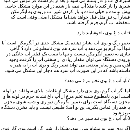
شیرهای آب و گاز بسته می شود و بعد از بازگشت فراموش می کنید
شیرها را باز کنید یا مثلا آب نیمه باز شده.در این موارد مشکل خاصی
پیش نیامده و خیلی ساده با باز کردن شیر آب ورودی به آبگرمکن
فشار آب نیز مثل قبل خواهد شد.اما مشکل اصلی وقتی است که
محفظه آب گرم،جرم گرفته باشد.
6.آب داغ بوی ناخوشایند دارد
تغییر رنگ و بوی آب نشان دهنده یک مشکل جدی در آبگرمکن است.آیا
تنها آب گرم بو می دهد یا آب سرد هم بوی نامطبوعی دارد؟ گاهی
نیازی به تعمیر آبگرمکن نیست و تنها با نصب یک فیلتر آب خانگی در
ورودی دستگاه می توان مقدار زیادی از سختی آب را گرفت.وجود
آهن،مس و سایر معدنی می تواند تغییر رنگ و بوی آب را به همراه
داشته باشد که در این صورت آب سرد هم دچار این مشکل می شود.
7.آیا آب داغ بوی تخم مرغ می دهد؟
اما اگر آب گرم بوی بدی دارد مشکل از غلظت بالای سولفات در لوله
است! بوی نامطبوع شبیه تخم مرغ از آب داغ نشانه جرم در لوله ها و
مخزن دستگاه است.برای تعمیر آبگرمکن دیواری و شستشوی مخزن
با همیاران تماس بگیرید.این بو اصلا طبیعی نیست و باید مخزن دستگاه
تمیز شود.
8.آیا آب داغ بوی تند سیر می دهد؟
اگر بوی سیر به مشام می رسد،مشکل از شیر گاز است.بوی گاز قوی