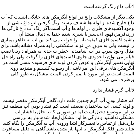
4.آب داغ رنگ گرفته است
یکی دیگر از مشکلات رایج در انواع آبگرمکن های خانگی اینست که آب
داغ خارج شده از لوله ها،شفاف نیست.رنگ گرفتن آب داغ ناشی از
وجود اکسیدهای فلزی در لوله ها و آب است.اگر رنگ آب داغ تازگی ها
زرد،قرمز،قهوه ای،سبز یا شیری شده حتما به دنبال منشا آن
باشید.اکسید فلزی کیفیت آب را خراب می کند.این آب به ظاهر بیماری
زا نیست ولی به مرور می تواند مشکلاتی را به همراه دشاته باشد.برای
مثال وجود سرب در آب آشامیدنی خطرات جدی به همراه دارد.با نصب
فیلتر می توان تا حدودی جلوی اکسیدهای فلزی را گرفت ولی راه حل
نهایی تعمیر آبگرمکن و عوض کردن لوله های فرسوده مسی است.در
آبگرمکن های برقی این امر ناشی از رسوب کلسیم و منیزیم روی
المنت است.در این مورد با تمیز کردن المنت،مشکل به طور کلی
برطرف می شود.
5.آب گرم فشار ندارد
کم فشار بودن آب گرم چندین علت دارد.گاهی آبگرمکن مقصر نیست
و لوله کشی آب ساختمان ضعیف است.کم فشار بودن آب منطقه نیز
در این موضوع دخیل است.اما در صورتی که تا حال با فشار آب
مشکلی نداشتید و تازگی ها این مشکل ایجاد شده،نیاز به بررسی
دارد.قبل از تماس با تعمیرکار ابتدا ورودی آب به آبگرمکن را نگاه کنید
شاید شیر فلکه آبگرمکن تا انتها باز نشده باشد.گاهی به دلیل مسافرت