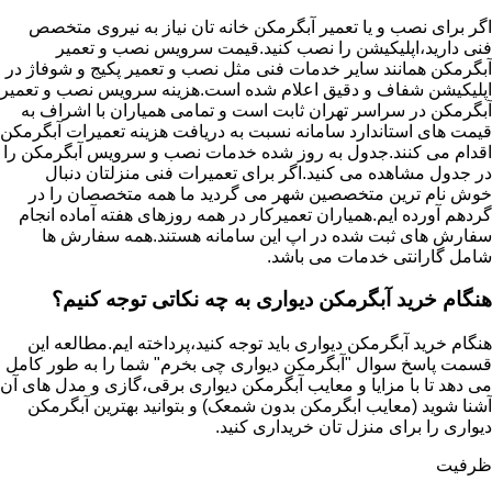
اگر برای نصب و یا تعمیر آبگرمکن خانه تان نیاز به نیروی متخصص
فنی دارید،اپلیکیشن را نصب کنید.قیمت سرویس نصب و تعمیر
آبگرمکن همانند سایر خدمات فنی مثل نصب و تعمیر پکیج و شوفاژ در
اپلیکیشن شفاف و دقیق اعلام شده است.هزینه سرویس نصب و تعمیر
آبگرمکن در سراسر تهران ثابت است و تمامی همیاران با اشراف به
قیمت های استاندارد سامانه نسبت به دریافت هزینه تعمیرات آبگرمکن
اقدام می کنند.جدول به روز شده خدمات نصب و سرویس آبگرمکن را
در جدول مشاهده می کنید.اگر برای تعمیرات فنی منزلتان دنبال
خوش نام ترین متخصصین شهر می گردید ما همه متخصصان را در
گردهم آورده ایم.همیاران تعمیرکار در همه روزهای هفته آماده انجام
سفارش های ثبت شده در اپ این سامانه هستند.همه سفارش ها
شامل گارانتی خدمات می باشد.
هنگام خرید آبگرمکن دیواری به چه نکاتی توجه کنیم؟
هنگام خرید آبگرمکن دیواری باید توجه کنید،پرداخته ایم.مطالعه این
قسمت پاسخ سوال "آبگرمکن دیواری چی بخرم" شما را به طور کامل
می دهد تا با مزایا و معایب آبگرمکن دیواری برقی،گازی و مدل های آن
آشنا شوید (معایب ابگرمکن بدون شمعک) و بتوانید بهترین آبگرمکن
دیواری را برای منزل تان خریداری کنید.
ظرفیت