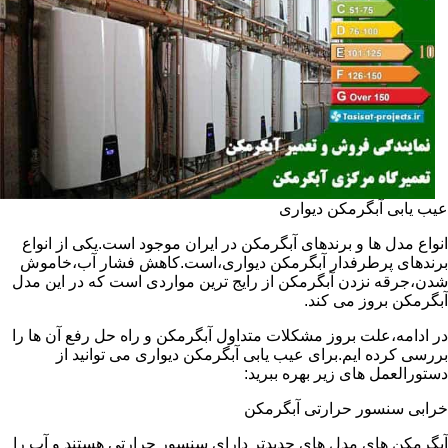
عیب یابی آبگرمکن دیواری
انواع مدل ها و برندهای آبگرمکن در ایران موجود است.یکی از انواع
برندهای پرطرفدار آبگرمکن دیواری،است.کاهش فشار آب،خاموش
شدن،جرقه نزدن آبگرمکن از رایج ترین مواردی است که در این مدل
آبگرمکن بروز می کند.
در ادامه،علت بروز مشکلات متداول آبگرمکن و راه حل رفع آن ها را
بررسی کرده ایم.برای عیب یابی آبگرمکن دیواری می توانید از
دستورالعمل های زیر بهره ببرید:
خرابی سنسور حرارتی آبگرمکن
آبگرمکن های مدل های جدیدتر دارای سنسور حرارتی هستند و آب را