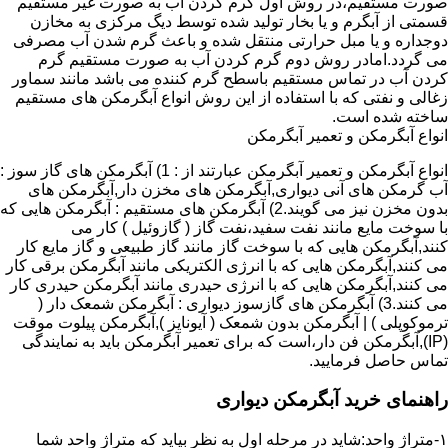
صورت مستقیم،در روش اول گرم کردن آب به صورت غیر مستقیم
قسمتی از آبگرم و یا بخار تولید شده توسط دیگ مرکزی به مخازن
دوجداره و یا مبل حرارتی منتقل شده و باعث گرم شدن آب مصرفی
می گردد.امادر روش دوم گرم کردن آب به صورت مستقیم گرم
کردن آب در تماس مستقیم باسطح گرم کننده می باشد مانند سماور
زغالی و نفتی که با استفاده از این روش انواع آبگرمکن های مستقیم
ساخته شده است.
انواع آبگرمکن و تعمیر آبگرمکن
انواع آبگرمکن و تعمیر آبگرمکن عبارتند از : 1) آبگرمکن های گاز سوز :
آب گرمکن های آنی دیواری,آبگرمکن های مخزن دار,آبگرمکن های
بدون مخزن نیز می گویند.2) آبگرمکن های مستقیم : آبگرمکن هایی که
با سوخت مایع مانند نفت سفید،نفت گاز ( گازوئیل ) کار می
کنند,آبگرمکن هایی که با سوخت گاز مانند گاز طبیعی و گاز مایع کار
می کنند,آبگرمکن هایی که با انرژی الکتریکی مانند آبگرمکن برقی کار
می کنند,آبگرمکن هایی که با انرژی حیدری مانند آبگرمکن حیدری کار
می کنند.3) آبگرمکن های گازسوز دیواری : آبگرمکن شمعک دار (
ترموکوپلی ) | آبگرمکن بدون شمعک ( آیونایز ),آبگرمکن پیلوت موقت
(IP),آبگرمکن فن دار،است که برای تعمیر آبگرمکن باید به نمایندگی
تماس حاصل فرمایید.
راهنمای خرید آبگرمکن دیواری
۱-متراژ واحد:شاید در مرحله اول به نظر بیاید که متراژ واحد شما