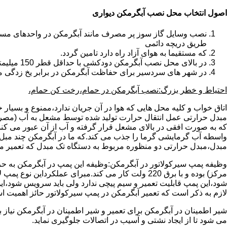
اصول انتخاب محل نصب آبگرمکن دیواری
طریق دریچه دائمی
که مستقیما به هوای آزاد راه دارد تامین گردد.
در بالای محل نصب آبگرمکن دودکشی با حداقل قطر 150 میلیمتر تعبیه شده باشد.
در شهر های سردسیر برای حفاظت آبگرمکن در برابر یخ زدگی م
احتیاط و خطر بزرگ:نصب آبگرمکن در حمام،رخت کن حمام،
اتاق خواب و کلیه محل هایی که هوا در آن جریان ندارد،ممنوع و بسیار
مبدل حرارتی عمل انتقال حرارت تولید شده توسط مشعل به آب (مصر
که به صورت افقی در بالای مشعل قرار گرفته و آب از آن عبور می کن
واسطه آب گرمایشی گرما را جذب می کند.که ما در آبگرمکن چند مبل مب
مبدل،مبدل حرارتی دو منظوره مربوط به دستگاه تک مبدل که تعمیر مب
وظیفه پمپ سیرکولاتور در آبگرمکن:وظیفه این پمپ در آبگرمکن به حر
مرکز) بوده و با برق 220 ولت کار می کند.مبرای ع
شود،این پمپ قابلیت تعمیر و سیم پیچی ندارد ولی باید سرویس شود،این
لازم به ذکر است که تعمیر آبگرمکن در پمپ سیرکولاتور حائز اهمیت ا
شیر اطمینان در آبگرمکن برای تعمیر و شیر اطمینان در آبگرمکن نیاز
می شود تا از ایجاد نشتی و آسیب در اتصالات جلوگیری نماید.