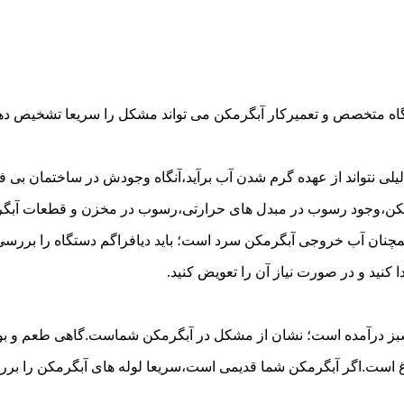
گاه متخصص و تعمیرکار آبگرمکن می تواند مشکل را سریعا تشخیص دهد 
لی نتواند از عهده گرم شدن آب برآید،آنگاه وجودش در ساختمان بی فای
مکن،وجود رسوب در مبدل های حرارتی،رسوب در مخزن و قطعات آبگرم
مچنان آب خروجی آبگرمکن سرد است؛ باید دیافراگم دستگاه را بررسی 
کنید و در صورت نیاز آن را تعویض کنید.
 سبز درآمده است؛ نشان از مشکل در آبگرمکن شماست.گاهی طعم و بوی 
ست.اگر آبگرمکن شما قدیمی است،سریعا لوله های آبگرمکن را بررسی