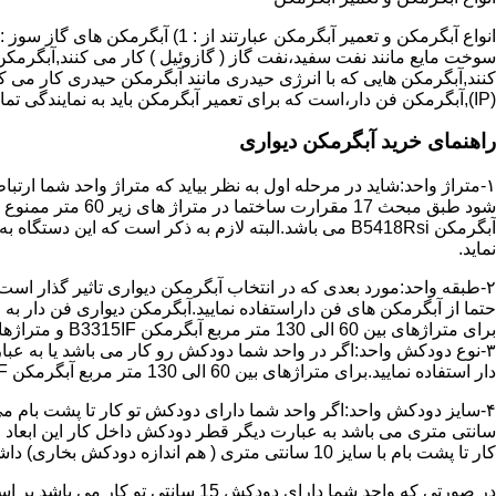
سوخت مایع مانند نفت سفید،نفت گاز ( گازوئیل ) کار می کنند,آبگرمکن 
(IP),آبگرمکن فن دار،است که برای تعمیر آبگرمکن باید به نمایندگی تماس حاصل فرمایید.
راهنمای خرید آبگرمکن دیواری
۱-متراژ واحد:شاید در مرحله اول به نظر بیاید که متراژ واحد شما ارت
آبگرمکن B5418Rsi می باشد.البته لازم به ذکر است که 
نماید.
حتما از آبگرمکن های فن داراستفاده نمایید.آبگرمکن دیواری فن دار 
برای متراژهای بین 60 الی 130 متر مربع آبگرمکن B3315IF و متراژهای بالای 130 متر مربع آبگرمکن B3318IF مناسب می باشد.
۳-نوع دودکش واحد:اگر در واحد شما دودکش رو کار می باشد یا به عبا
دار استفاده نمایید.برای متراژهای بین 60 الی 130 متر مربع آبگرمکن B3315IF و متراژهای بالای 130 متر مربع آبگرمکن B3318IF مناسب می باشد.
کار تا پشت بام با سایز 10 سانتی متری ( هم اندازه دودکش بخاری) داشته باشد تنها می توانید از آبگرمکن BX114 استفاده نمایید.
در صورتی که واحد شما دارای دودکش 15 سانتی تو کار می باشد بر اساس متراژ می توانید دستگاه های زیر را انتخاب نمایید: