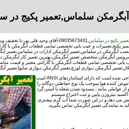
آبگرمکن سلماس,تعمیر پکیج در 
عمیر پکیج در سلماس
,09035673431-آقای وحید قلی پور-ب
یر پکیج,تعمیرات و عیب یابی تخصصی تمامی قطعات آبگرمکن با گارا
ت نصب آبگرمکن در سلماس,تعمیر آبگرمکن ادارات در سلماس,تعمیر آبگر
سرویس آبگرمکن،متخصص تعمیر آبگرمکن،بهترین تعمیر کار ابگرمکن 
ب یابی تخصصی تمامی قطعات آبگرمکن با گارانتی معتبر و قیمت مناسب
کار,تعمیر آبگرمکن دیواری لورچ,تعمیر آبگرمکن دیواری سایوا,تعمیر آ
تعمیر آبگرمکن گازی،آبگرمکن برقی یا آبگرمکن ایستاده ​ آبگرمکن طراحی شده است که دارای استانداردهای ANSI است
خاموش کننده هوا سوخت یک نوع حفاظتی دوگانه را
 از عواملی مانند : مسدود شدن شعله با آستر،گرد
می کندو با طراحی NOX و با استفاده از اکسید نیتروژن پایین و ثبت اختراع سیستم
ا کاهش می دهد،و در این صورت شما آب گرم بیشتری
اید به نمایندگی تعمیر آبگرمکن تماس بگیرید.