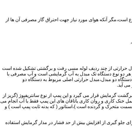
ر واحدهای مسکونی و غیر مسکونی که مسحت آن ها کمتر از 60 متر مربع باشد ممنوع است،مگر آنکه هوای مورد نیاز جهت احتراق گاز مصرفی آن ها از
دل حرارتی از چند ردیف لوله مسی رفت و برگشتی تشکیل شده است
ر هر دو نوع دستگاه تک مبدل به آب گرمایشی است و آب مصرفی با
ه دستگاه دو مبدل،مبدل حرارتی اصلی مربوط به دستگاه دو
می آید.
گشت گرمایش قرار می گیرد و این پمپ از نوع سانتریفیوژ (گریز از
 باشد،عمل خنک کاری و روان کاری یاتاقان های این پمپ فقط با آب انجام می
 قسمت متحرک و گردنده است )،استاتور ( که بدنه ثابت پمپ است ) و
رای جلو گیری از افزایش بیش از حد فشار در مدار گرمایش استفاده