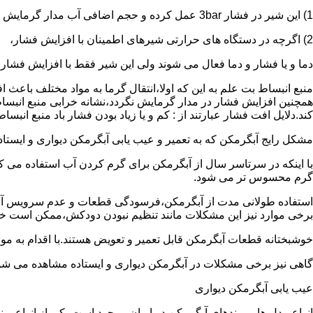
1) این شیر در فشار 3bar عمل کرده و حجم اضافی آب مدار گرمایش را تخلیه می کند.
2) اگرچه در دستگاه های حرارتی شیرهای اطمینان با افزایش فشار،
دما و یا فشار و دما فعال می شوند ولی این شیر فقط با افزایش فشار
منبع انبساط بت علم به این که اولا،انتقال گرما به مواد مختلف باعث
همچنین افزایش فشار در مدار گرمایش نگردد،نشانه خرابی منبع انبساط
کند.دلایل افت فشار عبارتند از : کم و یا زیاد بودن فشار باد منبع انب
مشکل رایج آبگرمکن که به تعمیر و عیب یابی آبگرمکن دیواری و ایستاده 
با اینکه در سرتاسر سال از آبگرمکن برای گرم کردن آب استفاده می ک
گرم محسوس تر می شود.
استفاده طولانی مدت از آبگرمکن،فرسودگی قطعات و عدم سرویس آبگ
برخی موارد نیز این مشکلات مانند تنظیم نبودن دودکش،ممکن است خ
خوشبختانه قطعات آبگرمکن قابل تعمیر و تعویض هستند.با اقدام به م
گاهی نیز برخی مشکلات در آبگرمکن دیواری و ایستاده مشاهده می شو
عیب یابی آبگرمکن دیواری
انواع مدل ها و برندهای آبگرمکن در ایران موجود است.یکی از انواع بر