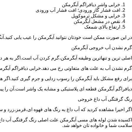
خرابی واشر دیافراگم آبگرمکن
افت فشار گاز ورودی؛ افت فشار آب ورودی
خرابی و مشکل ترموکوپل
نقص در مشعل آبگرمکن
ارتفاع بالای شمعک
در این صورت ممکن است خودتان نتوانید آبگرمکن را عیب یابی کنید.آن
گرم نشدن آب خروجی آبگرمکن
اصلی ترین و تنهاترین وظیفه آبگرمکن،گرم کردن آب است.اگر به هر دلی
گرم نشدن آب به علت های متفاوتی رخ می دهد.خرابی دیافراگم آبگر
برای رفع مشکل باید آبگرمکن را رسوب زدایی و جرم گیری کنید.اگر ه
دیافراگم آبگرمکن قطعه ای پلاستیکی و مشابه یک واشر است.آن را پیدا 
رنگ گرفتگی آب داغ خروجی
اگر اخیرا مشاهده کردید که آب داغ به رنگ های قهوه ای،قرمز،زرد و
اکسیده شدن لوله های مسی آبگرمکن علت اصلی رنگ گرفتگی آب داغ ا
سلامت شما و خانواده تان خواهد شد.