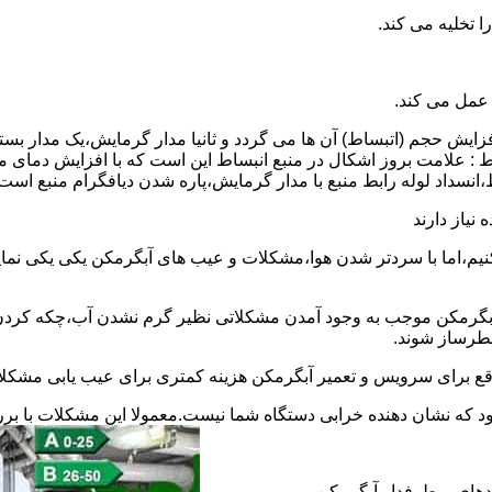
 عمل می کند.
 افزایش حجم (اتبساط) آن ها می گردد و ثانیا مدار گرمایش،یک مدار ب
 : علامت بروز اشکال در منبع انبساط این است که با افزایش دمای م
ساط،انسداد لوله رابط منبع با مدار گرمایش،پاره شدن دیافگرام منبع است
نیاز دارند
نیم،اما با سردتر شدن هوا،مشکلات و عیب های آبگرمکن یکی یکی نمای
رمکن موجب به وجود آمدن مشکلاتی نظیر گرم نشدن آب،چکه کردن آ
طرساز شوند.
وقع برای سرویس و تعمیر آبگرمکن هزینه کمتری برای عیب یابی مشکلا
د که نشان دهنده خرابی دستگاه شما نیست.معمولا این مشکلات با ب
ندهای پرطرفدار آبگرمکن