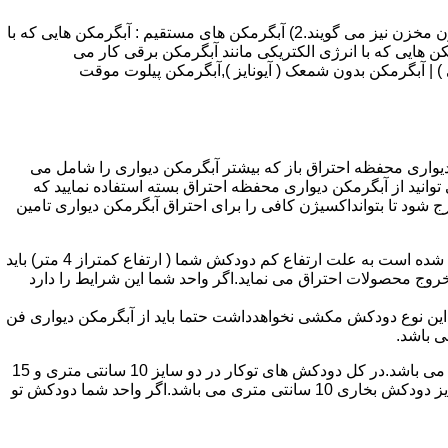
انواع آبگرمکن و تعمیر آبگرمکن عبارتند از : 1) آبگرمکن های گاز سوز : آب گرمکن های آنی دیواری,آبگرمکن های مخزن دار,آبگرمکن های بدون مخزن نیز می گویند.2) آبگرمکن های مستقیم : آبگرمکن هایی که با
ن هایی که با انرژی الکتریکی مانند آبگرمکن برقی کار می
 : آبگرمکن شمعک دار ( ترموکوپلی ) | آبگرمکن بدون شمعک ( آیونایز ),آبگرمکن پیلوت موقت
کن دیواری محفظه احتراق باز که بیشتر آبگرمکن دیواری را شامل می
 ممنوع می باشد.پس اگر متراژ واحدشما کمتر از 60 متر مربع می باشدتنها می توانید از آبگرمکن دیواری محفظه احتراق بسته استفاده نمایید که
ه خارج شود تا بتوانداکسیژن کافی را برای احتراق آبگرمکن دیواری تامین
۲-طبقه واحد:مورد بعدی که در انتخاب آبگرمکن دیواری تاثیر گذار است طبقه وقوع ساختمان است،اگر واحد شما در طبقه آخرساختمان واقع شده است به علت ارتفاع کم دودکش شما ( ارتفاع کمتراز 4 متر) باید
روج محصولات احتراق می نماید.اگر واحد شما این شرایط را دارد
ه این نوع دودکش مکشی نخواهدداشت حتما باید از آبگرمکن دیواری فن
۴-سایز دودکش واحد:اگر واحد شما دارای دودکش تو کار تا پشت بام می باشد سایز این دودکش تعیین کننده نوع آبگرمکن دیواری انتخابی شما می باشد.در کل دودکش های توکار در دو سایز 10 سانتی متری و 15
سانتی متری می باشد به عبارت دیگر قطر دودکش داخل کار این ابعاد می باشد.برای اینکه بهتر بتوانیم منظورمان را برسانیم دودکش های سایز دودکش بخاری 10 سانتی متری می باشد.اگر واحد شما دودکش تو