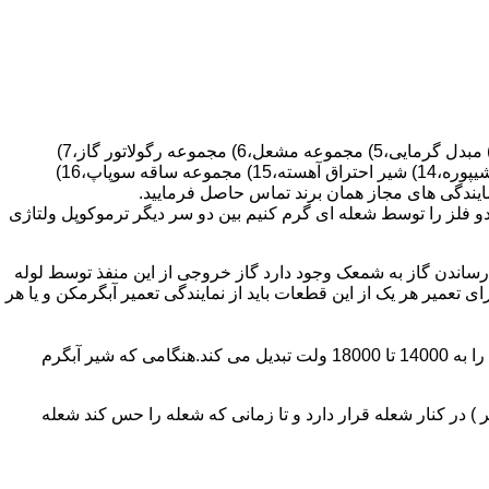
قطعات ساختمان آب گرم کن های دیواری شمعک دار عبارتند از : 1) کلاهک تعدیل،2) کلاهک تعدیل جریان دودکش،3) صفحه پشتی آبگرمکن،4) مبدل گرمایی،5) مجموعه مشعل،6) مجموعه رگولاتور گاز،7)
مجموعه رگولاتور آب،8) رویه آبگرمکن،9) صفحه پشتی آبگرمکن،10) رگولاتور آب در آبگرمکن های شمعک دار،11) بدنه،12) قاب برنجی،13) شیپوره،14) شیر احتراق آهسته،15) مجموعه ساقه سوپاپ،16)
و فلز را توسط شعله ای گرم کنیم بین دو سر دیگر ترموکوپل ولتاژی
ساندن گاز به شمعک وجود دارد گاز خروجی از این منفذ توسط لوله
عمیر هر یک از این قطعات باید از نمایندگی تعمیر آبگرمکن و یا هر
برد کنترل آبگرمکن:نیروی محرکه این برد از یک آدابتور یا دو عدد باتری 1/5 ولت تامین می شود.برای ایجاد جرقه یک تراس افزاینده این 3 ولت را به 14000 تا 18000 ولت تبدیل می کند.هنگامی که شیر آبگرم
در کنار شعله قرار دارد و تا زمانی که شعله را حس کند شعله