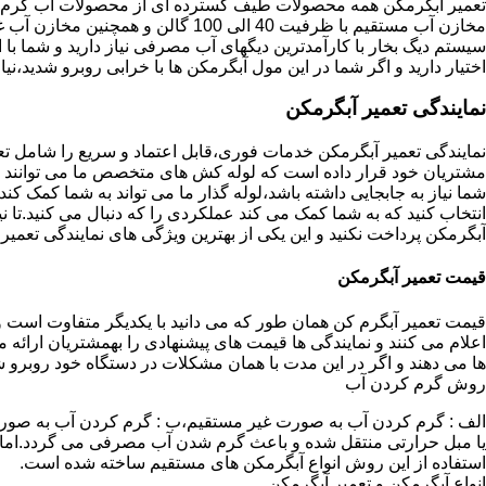
تعمیر آبگرمکن همه محصولات طیف گسترده ای از محصولات آب گرم ار
مخازن آب مستقیم با ظرفیت 40 الی 100 گا
اختیار دارید و اگر شما در این مول آبگرمکن ها با خرابی روبرو شدید،نیا
نمایندگی تعمیر آبگرمکن
نمایندگی تعمیر آبگرمکن خدمات فوری،قابل اعتماد و سریع را شامل ت
مشتریان خود قرار داده است که لوله کش های متخصص ما می توانند مدل
شما نیاز به جابجایی داشته باشد،لوله گذار ما می تواند به شما کمک 
انتخاب کنید که به شما کمک می کند عملکردی را که دنبال می کنید.تا نیا
آبگرمکن پرداخت نکنید و این یکی از بهترین ویژگی های نمایندگی تعمی
قیمت تعمیر آبگرمکن
قیمت تعمیر آبگرم کن همان طور که می دانید با یکدیگر متفاوت است و 
اعلام می کنند و نمایندگی ها قیمت های پیشنهادی را بهمشتریان ارائه 
ها می دهند و اگر در این مدت با همان مشکلات در دستگاه خود روبرو ش
روش گرم کردن آب
الف : گرم کردن آب به صورت غیر مستقیم،ب : گرم کردن آب به صورت
یا مبل حرارتی منتقل شده و باعث گرم شدن آب مصرفی می گردد.اماد
استفاده از این روش انواع آبگرمکن های مستقیم ساخته شده است.
انواع آبگرمکن و تعمیر آبگرمکن