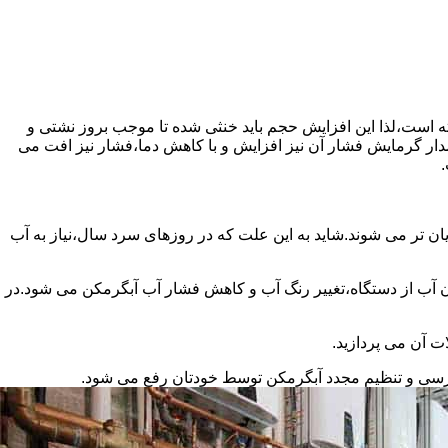
سته است،لذا این افزایش حجم باید خنثی شده تا موجب بروز نشتی و
دار گرمایش فشار آن نیز افزایش و با کاهش دما،فشار نیز افت می
.
ان تر می شوند.شاید به این علت که در روزهای سرد سال،نیاز به آب
ب از دستگاه،تغییر رنگ آب و کاهش فشار آب آبگرمکن می شود.در
ت آن می پردازید.
ررسی و تنظیم مجدد آبگرمکن توسط خودتان رفع می شود.