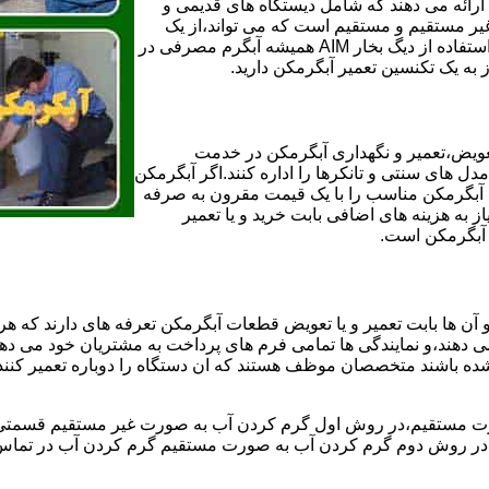
ائه می دهند که شامل دیستگاه های قدیمی و
لن و همچنین مخازن آب غیر مستقیم و مستقیم است که می تواند،از یک
سیستم دیگ بخار با کارآمدترین دیگهای آب مصرفی نیاز دارید و شما با استفاده از دیگ بخار AIM همیشه آبگرم مصرفی در
ز به یک تکنسین تعمیر آبگرمکن دارید.
عویض،تعمیر و نگهداری آبگرمکن در خدمت
 های سنتی و تانکرها را اداره کنند.اگر آبگرمکن
کند آبگرمکن مناسب را با یک قیمت مقرون به صرفه
ز به هزینه های اضافی بابت خرید و یا تعمیر
ر آبگرمکن است.
آن ها بابت تعمیر و یا تعویض قطعات آبگرمکن تعرفه های دارند که هر 
می دهند،و نمایندگی ها تمامی فرم های پرداخت به مشتریان خود می دهند
ده باشند متخصصان موظف هستند که ان دستگاه را دوباره تعمیر کنند و
 مستقیم،در روش اول گرم کردن آب به صورت غیر مستقیم قسمتی از 
ر روش دوم گرم کردن آب به صورت مستقیم گرم کردن آب در تماس مس