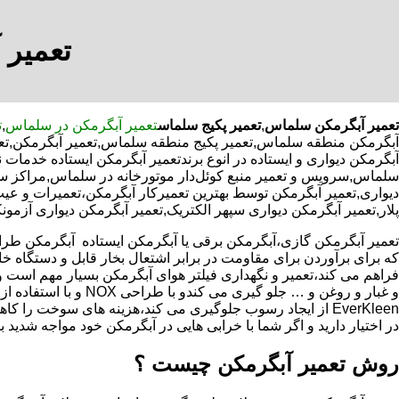
تعمیر 
تعمیر آبگرمکن سلماس
,
تعمیر پکیج سلماس
تعمیر آبگرمکن در سلماس
,
ت
آبگرمکن منطقه سلماس,تعمیر پکیج منطقه سلماس,تعمیر آبگرمکن,تعم
آبگرمکن دیواری و ایستاده در انوع برندتعمیر آبگرمکن ایستاده خدما
سلماس,سرویس و تعمیر منبع کوئل‌دار موتورخانه در سلماس,مراکز 
دیواری,تعمیر آبگرمکن توسط بهترین تعمیرکار آبگرمکن،تعمیرات و عی
پلار,تعمیر آبگرمکن دیواری سپهر الکتریک,تعمیر آبگرمکن دیواری آزمون
که برای برآوردن برای مقاومت در برابر اشتعال بخار قابل و دستگاه 
فراهم می کند،تعمیر و نگهداری فیلتر هوای آبگرمکن بسیار مهم است و
و غبار و روغن و … جلو گیری 
EverKleen از ایجاد رسوب جلوگیری می کند،هزینه های سوخت ر
در اختیار دارید و اگر شما با خرابی هایی در آبگرمکن خود مواجه شدید ب
روش تعمیر آبگرمکن چیست ؟