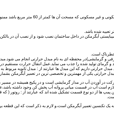
نصب وسایل گاز سوز پر مصرف مانند آبگرمکن د
یبایستی آبگرمکن در داخل ساختمان نصب شود و از نصب آن در بالکن،
 خطرناک است.
فی و گرمایشی)در محفظه ای به نام مبدل حرارتی انجام می شود.مب
د و گرمای تولید شده را جذب می نماید.عمل انتقال حرارت مستقیم د
دل حرارتی داریم که این مبدل ها عبارتند از : مبدل ثانویه مربوط ب
دل حرارتی یکی از مهمترین و تخصصی ترین در تعمیر آبگرمکن بشمار 
کت در آوردن آب در مدار گرمایشی است و در پکیج همیشه در مسیر بر
ملکرداین نوع پمپ لازم است آب در قسمت میانی پروانه آب پخش کن وجود داشته
 پمپ ها از دو نوع قسمت تشکیل شده اند که عبارتند از : روتور ( که
ست.
 به یک تکنسین تعمیر آبگرمکن است،و لازم به ذکر است که این قطعه ب