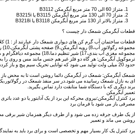
متراژ 60 الی 70 متر مربع آبگرمکن B3112
متراژ 70 الی 130 متر مربع آبگرمکن B3115 یا B3215i
متراژ بالاتر از 130 متر مربع آبگرمکن B3118 یا B3218i
قطعات آبگرمکن شمعک دار چیست ؟
مجموعه مغزی آب بندی،17) شیر تنظیم دما،18) مجموعه دیافگرام و میل سوپاپ آب 19) ترموکوپل و … که ما برای تعمیر آبگرمکن باید به نمایندگی های مجاز همان برند تماس حاصل فرمایید.
ترموکوپل آبگرمکن: هر گاه دو فلز غیر هم جنس مانند مس و روی را به
حدود 20 میلی ولت تولید می شود که توانایی تحریک سیم پیچ و باز کردن شیر مغناطیسی وسایل گاز سوز را در مدت 20 ثانیه دارد.
شمعک آبگرمکن: شمعک در آبگرمکن دائما روشن است تا به محض باز شد
ای به نازل شمعک رسانیده می شود.در سر منفذ شمعک در رگولاتور،یک ص
برند دیگری که با دستگاه شما متابقت دارد تماس بگیرید.
تعمیر آبگرمکن
مصرفی باز می شود با فرمان برد
از یک طرف جرقه زده می شود و از طرف دیگر همزمان شیر برقی مسیر گ
روشن می ماند و تعمیر
برد کنترل یک کار بسیار مهم و تخصصی است و برای برد باید به نمای