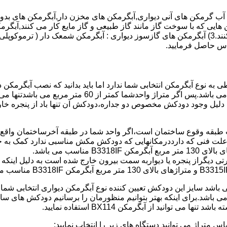
هایی که با سوخت گاز مانند گاز طبیعی و گاز مایع کار می کنند,آبگرمک
کنند,آبگرمکن هایی که با انرژی حیدری مانند آبگرمکن حیدری کار می کنند.3) آبگرمکن های گازسوز دیواری
باطی به نوع آبگرمکن انتخابی شما ندارد اما باید بدانید که نصب آبگرم
شود طبق مبحث 17 مقرارت ساختما در متراژ های زیر 60 متر
این دستگاه به دلیل وجود دودکش مخصوص دو جداره،دودکش آن تنها باد از پنجر
به علت فنی که دارددرمکانهایی که دودکش مکش مناسبی ندارد کمک به خ
رتی دیگراز پنجره یا دیواربه سمت بیرون خارج شده است به دلیل اینک