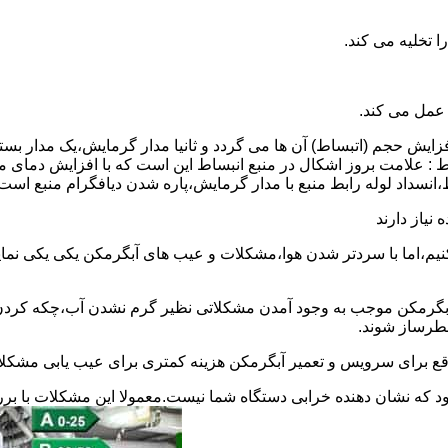
 عمل می کند.
 افزایش حجم (اتبساط) آن ها می گردد و ثانیا مدار گرمایش،یک مدار ب
 : علامت بروز اشکال در منبع انبساط این است که با افزایش دمای م
ساط،انسداد لوله رابط منبع با مدار گرمایش،پاره شدن دیافگرام منبع است
نیاز دارند
نیم،اما با سردتر شدن هوا،مشکلات و عیب های آبگرمکن یکی یکی نمای
رمکن موجب به وجود آمدن مشکلاتی نظیر گرم نشدن آب،چکه کردن آ
طرساز شوند.
وقع برای سرویس و تعمیر آبگرمکن هزینه کمتری برای عیب یابی مشکلا
د که نشان دهنده خرابی دستگاه شما نیست.معمولا این مشکلات با ب