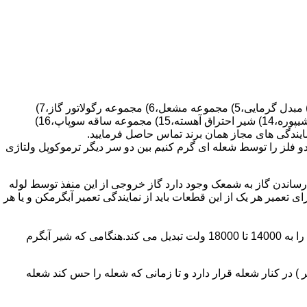
قطعات ساختمان آب گرم کن های دیواری شمعک دار عبارتند از : 1) کلاهک تعدیل،2) کلاهک تعدیل جریان دودکش،3) صفحه پشتی آبگرمکن،4) مبدل گرمایی،5) مجموعه مشعل،6) مجموعه رگولاتور گاز،7)
مجموعه رگولاتور آب،8) رویه آبگرمکن،9) صفحه پشتی آبگرمکن،10) رگولاتور آب در آبگرمکن های شمعک دار،11) بدنه،12) قاب برنجی،13) شیپوره،14) شیر احتراق آهسته،15) مجموعه ساقه سوپاپ،16)
و فلز را توسط شعله ای گرم کنیم بین دو سر دیگر ترموکوپل ولتاژی
ساندن گاز به شمعک وجود دارد گاز خروجی از این منفذ توسط لوله
عمیر هر یک از این قطعات باید از نمایندگی تعمیر آبگرمکن و یا هر
برد کنترل آبگرمکن:نیروی محرکه این برد از یک آدابتور یا دو عدد باتری 1/5 ولت تامین می شود.برای ایجاد جرقه یک تراس افزاینده این 3 ولت را به 14000 تا 18000 ولت تبدیل می کند.هنگامی که شیر آبگرم
در کنار شعله قرار دارد و تا زمانی که شعله را حس کند شعله