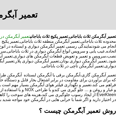
تعمیر آبگرم
تعمیر آبگرمکن ثلاث باباجانی
,
تعمیر پکیج ثلاث باباجانی
تعمیر آبگرمکن در ث
محدوده ثلاث باباجانی,تعمیر آبگرمکن منطقه ثلاث باباجانی,تعمیر پکی
انجام می شودنمایندگی رسمی تعمیر آبگرمکن دیواری و ایستاده در انوع 
اتحاده,عیب یابی و سرویس انواع آبگرمکن دیواری در ثلاث باباجانی,سر
نصب،سرویس و تعمیر و تعویض قطعات آبگرمکن های دیواری,تعمیر آبگ
شود.,تعمیر آبگرمکن دیواری بوتان,تعمیر آبگرمکن دیواری پلار,تعمیر آ
دیواری,تعمیر آبگرمکن تاچی در ثلاث باباجانی,
که برای برآوردن برای مقاومت در برابر اشتعال بخار قابل و دستگاه 
فراهم می کند،تعمیر و نگهداری فیلتر هوای آبگرمکن بسیار مهم است و
و غبار و روغن و … جلو گیری 
EverKleen از ایجاد رسوب جلوگیری می کند،هزینه های سوخت ر
در اختیار دارید و اگر شما با خرابی هایی در آبگرمکن خود مواجه شدید ب
روش تعمیر آبگرمکن چیست ؟