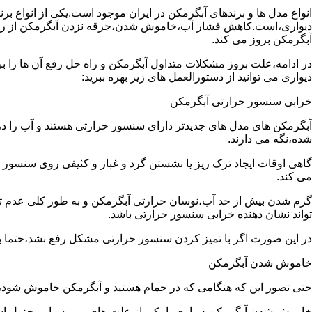
انواع مدل ها و برندهای آبگرمکن در ایران موجود است.یکی از انواع بر
دیواری،است.کاهش فشار آب،خاموش شدن،جرقه نزدن آبگرمکن از رایج
آبگرمکن بروز می کند.
در ادامه،علت بروز مشکلات متداول آبگرمکن و راه حل رفع آن ها را ب
دیواری می توانید از دستورالعمل های زیر بهره ببرید:
خرابی سنسور حرارتی آبگرمکن
آبگرمکن های مدل های جدیدتر دارای سنسور حرارتی هستند و آب را د
شده،نگه می دارند.
گاهی اوقات ایجاد ترک ریز یا نشستن گرد و غبار و کثیفی روی سنسور ح
می کند.
گرم شدن بیش از حد آب،نوسان حرارتی آبگرمکن و به طور کلی عدم 
تواند نشان دهنده خرابی سنسور حرارتی باشد.
در این صورت اگر با تمیز کردن سنسور حرارتی مشکل رفع نشد،حتما ب
خاموش شدن آبگرمکن
حتی تصور این که هنگامی که در حمام هستید و آبگرمکن خاموش شو
خاموش شدن آبگرمکن دیواری با یکی از علت های زیر بسیار محتمل ا