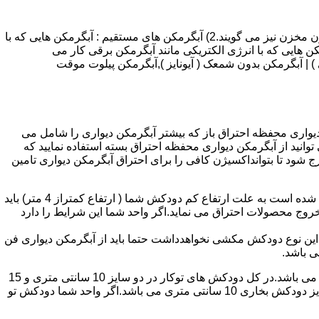
انواع آبگرمکن و تعمیر آبگرمکن عبارتند از : 1) آبگرمکن های گاز سوز : آب گرمکن های آنی دیواری,آبگرمکن های مخزن دار,آبگرمکن های بدون مخزن نیز می گویند.2) آبگرمکن های مستقیم : آبگرمکن هایی که با
ن هایی که با انرژی الکتریکی مانند آبگرمکن برقی کار می
 : آبگرمکن شمعک دار ( ترموکوپلی ) | آبگرمکن بدون شمعک ( آیونایز ),آبگرمکن پیلوت موقت
کن دیواری محفظه احتراق باز که بیشتر آبگرمکن دیواری را شامل می
 ممنوع می باشد.پس اگر متراژ واحدشما کمتر از 60 متر مربع می باشدتنها می توانید از آبگرمکن دیواری محفظه احتراق بسته استفاده نمایید که
ه خارج شود تا بتوانداکسیژن کافی را برای احتراق آبگرمکن دیواری تامین
۲-طبقه واحد:مورد بعدی که در انتخاب آبگرمکن دیواری تاثیر گذار است طبقه وقوع ساختمان است،اگر واحد شما در طبقه آخرساختمان واقع شده است به علت ارتفاع کم دودکش شما ( ارتفاع کمتراز 4 متر) باید
روج محصولات احتراق می نماید.اگر واحد شما این شرایط را دارد
ه این نوع دودکش مکشی نخواهدداشت حتما باید از آبگرمکن دیواری فن
۴-سایز دودکش واحد:اگر واحد شما دارای دودکش تو کار تا پشت بام می باشد سایز این دودکش تعیین کننده نوع آبگرمکن دیواری انتخابی شما می باشد.در کل دودکش های توکار در دو سایز 10 سانتی متری و 15
سانتی متری می باشد به عبارت دیگر قطر دودکش داخل کار این ابعاد می باشد.برای اینکه بهتر بتوانیم منظورمان را برسانیم دودکش های سایز دودکش بخاری 10 سانتی متری می باشد.اگر واحد شما دودکش تو