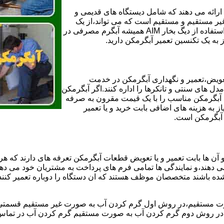
ائه می دهند که شامل دیستگاه های قدیمی و
لن و همچنین مخازن آب غیر مستقیم و مستقیم است که می تواند،از یک
سیستم دیگ بخار با کارآمدترین دیگهای آب مصرفی نیاز دارید و شما با استفاده از دیگ بخار AIM همیشه آبگرم مصرفی در
ز به یک تکنسین تعمیر آبگرمکن دارید.
عویض،تعمیر و نگهداری آبگرمکن در خدمت
 های سنتی و تانکرها را اداره کنند.اگر آبگرمکن
کند آبگرمکن مناسب را با یک قیمت مقرون به صرفه
ز به هزینه های اضافی بابت خرید و یا تعمیر
ر آبگرمکن است.
آن ها بابت تعمیر و یا تعویض قطعات آبگرمکن تعرفه های دارند که هر 
می دهند،و نمایندگی ها تمامی فرم های پرداخت به مشتریان خود می دهند
ده باشند متخصصان موظف هستند که ان دستگاه را دوباره تعمیر کنند و
 مستقیم،در روش اول گرم کردن آب به صورت غیر مستقیم قسمتی از 
ر روش دوم گرم کردن آب به صورت مستقیم گرم کردن آب در تماس مس