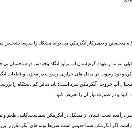
گاه متخصص و تعمیرکار آبگرمکن می تواند مشکل را سریعا تشخیص دهد 
لی نتواند از عهده گرم شدن آب برآید،آنگاه وجودش در ساختمان بی فای
مکن،وجود رسوب در مبدل های حرارتی،رسوب در مخزن و قطعات آبگرم
مچنان آب خروجی آبگرمکن سرد است؛ باید دیافراگم دستگاه را بررسی 
کنید و در صورت نیاز آن را تعویض کنید.
 سبز درآمده است؛ نشان از مشکل در آبگرمکن شماست.گاهی طعم و بوی 
ست.اگر آبگرمکن شما قدیمی است،سریعا لوله های آبگرمکن را بررسی