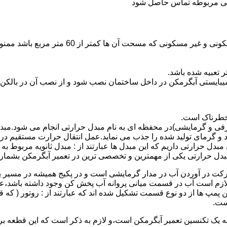
ندگی مربوطه تماس حاصل شود
نصب وسایل گاز سوز پر مصرف مانند آبگرمکن د
یبایستی آبگرمکن در داخل ساختمان نصب شود و از نصب آن در بالکن،
 خطرناک است.
فی و گرمایشی)در محفظه ای به نام مبدل حرارتی انجام می شود.مب
د و گرمای تولید شده را جذب می نماید.عمل انتقال حرارت مستقیم د
دل حرارتی داریم که این مبدل ها عبارتند از : مبدل ثانویه مربوط ب
دل حرارتی یکی از مهمترین و تخصصی ترین در تعمیر آبگرمکن بشمار 
کت در آوردن آب در مدار گرمایشی است و در پکیج همیشه در مسیر بر
ملکرداین نوع پمپ لازم است آب در قسمت میانی پروانه آب پخش کن وجود داشته
 پمپ ها از دو نوع قسمت تشکیل شده اند که عبارتند از : روتور ( که
ست.
 به یک تکنسین تعمیر آبگرمکن است،و لازم به ذکر است که این قطعه ب