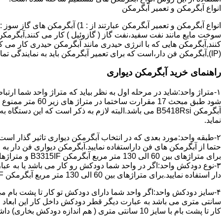
انواع آبگرمکن و تعمیر آبگرمکن
سوخت مایع مانند نفت سفید،نفت گاز ( گازوئیل ) کار می کنند,آبگرمکن 
(IP),آبگرمکن فن دار،است که برای تعمیر آبگرمکن باید به نمایندگی تماس حاصل فرمایید.
راهنمای خرید آبگرمکن دیواری
۱-متراژ واحد:شاید در مرحله اول به نظر بیاید که متراژ واحد شما ارت
آبگرمکن B5418Rsi می باشد.البته لازم به ذکر است که 
نماید.
حتما از آبگرمکن های فن داراستفاده نمایید.آبگرمکن دیواری فن دار 
برای متراژهای بین 60 الی 130 متر مربع آبگرمکن B3315IF و متراژهای بالای 130 متر مربع آبگرمکن B3318IF مناسب می باشد.
۳-نوع دودکش واحد:اگر در واحد شما دودکش رو کار می باشد یا به عبا
دار استفاده نمایید.برای متراژهای بین 60 الی 130 متر مربع آبگرمکن B3315IF و متراژهای بالای 130 متر مربع آبگرمکن B3318IF مناسب می باشد.
کار تا پشت بام با سایز 10 سانتی متری ( هم اندازه دودکش بخاری) داشته باشد تنها می توانید از آبگرمکن BX114 استفاده نمایید.