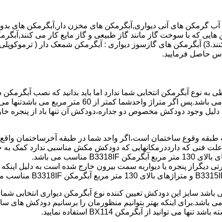
هایی که با سوخت گاز مانند گاز طبیعی و گاز مایع کار می کنند,آبگرمک
کنند,آبگرمکن هایی که با انرژی حیدری مانند آبگرمکن حیدری کار می کنند.3) آبگرمکن های گازسوز دیواری
باطی به نوع آبگرمکن انتخابی شما ندارد اما باید بدانید که نصب آبگرم
شود طبق مبحث 17 مقرارت ساختما در متراژ های زیر 60 متر
این دستگاه به دلیل وجود دودکش مخصوص دو جداره،دودکش آن تنها باد از پنجر
به علت فنی که دارددرمکانهایی که دودکش مکش مناسبی ندارد کمک به خ
رتی دیگراز پنجره یا دیواربه سمت بیرون خارج شده است به دلیل اینک