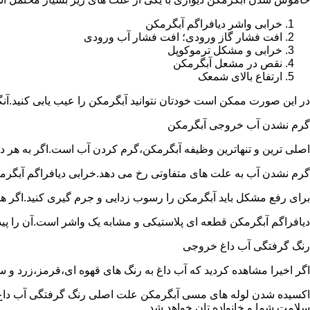
خرابی واشر دیافراگم آبگرمکن
افت فشار گاز ورودی؛ افت فشار آب ورودی
خرابی و مشکل ترموکوپل
نقص در مشعل آبگرمکن
ارتفاع بالای شمعک
در این صورت ممکن است خودتان نتوانید آبگرمکن را عیب یابی کنید.آن
گرم نشدن آب خروجی آبگرمکن
اصلی ترین و تنهاترین وظیفه آبگرمکن،گرم کردن آب است.اگر به هر دلی
گرم نشدن آب به علت های متفاوتی رخ می دهد.خرابی دیافراگم آبگر
برای رفع مشکل باید آبگرمکن را رسوب زدایی و جرم گیری کنید.اگر ه
دیافراگم آبگرمکن قطعه ای پلاستیکی و مشابه یک واشر است.آن را پیدا 
رنگ گرفتگی آب داغ خروجی
اگر اخیرا مشاهده کردید که آب داغ به رنگ های قهوه ای،قرمز،زرد و
اکسیده شدن لوله های مسی آبگرمکن علت اصلی رنگ گرفتگی آب داغ ا
سلامت شما و خانواده تان خواهد شد.