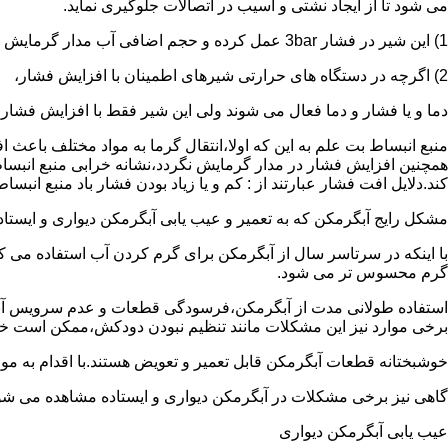
می شود تا از ایجاد نشتی و آسیب در اتصالات جلوگیری نماید.
1) این شیر در فشار 3bar عمل کرده و حجم اضافی آب مدار گرمایش را تخلیه می کند.
2) اگرچه در دستگاه های حرارتی شیرهای اطمینان با افزایش فشار،
دما و یا فشار و دما فعال می شوند ولی این شیر فقط با افزایش فشار
منبع انبساط بت علم به این که اولا،انتقال گرما به مواد مختلف باعث
همچنین افزایش فشار در مدار گرمایش نگردد،نشانه خرابی منبع انبساط
کند.دلایل افت فشار عبارتند از : کم و یا زیاد بودن فشار باد منبع انب
مشکل رایج آبگرمکن که به تعمیر و عیب یابی آبگرمکن دیواری و ایستاده 
با اینکه در سرتاسر سال از آبگرمکن برای گرم کردن آب استفاده می ک
گرم محسوس تر می شود.
استفاده طولانی مدت از آبگرمکن،فرسودگی قطعات و عدم سرویس آبگ
برخی موارد نیز این مشکلات مانند تنظیم نبودن دودکش،ممکن است خ
خوشبختانه قطعات آبگرمکن قابل تعمیر و تعویض هستند.با اقدام به م
گاهی نیز برخی مشکلات در آبگرمکن دیواری و ایستاده مشاهده می شو
عیب یابی آبگرمکن دیواری