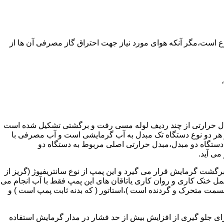
ر واحدهای مسکونی و غیر مسکونی که مسحت آن ها کمتر از 60 متر مربع باشد ممنوع است،مگر آنکه هوای مورد نیاز جهت احتراق گاز مصرفی آن ها از
دل حرارتی از چند ردیف لوله مسی رفت و برگشتی تشکیل شده است
ر هر دو نوع دستگاه تک مبدل به آب گرمایشی است و آب مصرفی با
ه دستگاه دو مبدل،مبدل حرارتی اصلی مربوط به دستگاه دو
می آید.
گشت گرمایش قرار می گیرد و این پمپ از نوع سانتریفیوژ (گریز از
 باشد،عمل خنک کاری و روان کاری یاتاقان های این پمپ فقط با آب انجام می
 قسمت متحرک و گردنده است )،استاتور ( که بدنه ثابت پمپ است ) و
رای جلو گیری از افزایش بیش از حد فشار در مدار گرمایش استفاده