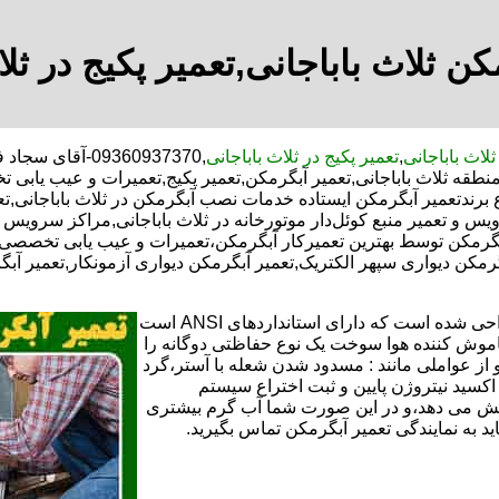
کن ثلاث باباجانی,تعمیر پکیج در ثلا
لاث باباجانی
,
تعمیر پکیج در ثلاث باباجانی
,09360937370-آ
ج منطقه ثلاث باباجانی,تعمیر آبگرمکن,تعمیر پکیج,تعمیرات و عیب یا
برندتعمیر آبگرمکن ایستاده خدمات نصب آبگرمکن در ثلاث باباجانی,تعمی
ویس و تعمیر منبع کوئل‌دار موتورخانه در ثلاث باباجانی,مراکز سروی
رمکن توسط بهترین تعمیرکار آبگرمکن،تعمیرات و عیب یابی تخصصی ت
بگرمکن دیواری سپهر الکتریک,تعمیر آبگرمکن دیواری آزمونکار,تعمیر آب
تعمیر آبگرمکن گازی،آبگرمکن برقی یا آبگرمکن ایستاده ​ آبگرمکن طراحی شده است که دارای استانداردهای ANSI است
خاموش کننده هوا سوخت یک نوع حفاظتی دوگانه را
 از عواملی مانند : مسدود شدن شعله با آستر،گرد
می کندو با طراحی NOX و با استفاده از اکسید نیتروژن پایین و ثبت اختراع سیستم
ا کاهش می دهد،و در این صورت شما آب گرم بیشتری
اید به نمایندگی تعمیر آبگرمکن تماس بگیرید.