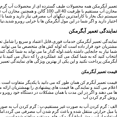
تعمیر آبگرمکن همه محصولات طیف گسترده ای از محصولات آب گرم ار
مخازن آب مستقیم با ظرفیت 40 الی 100 گا
اختیار دارید و اگر شما در این مول آبگرمکن ها با خرابی روبرو شدید،نیا
نمایندگی تعمیر آبگرمکن
نمایندگی تعمیر آبگرمکن خدمات فوری،قابل اعتماد و سریع را شامل ت
مشتریان خود قرار داده است که لوله کش های متخصص ما می توانند مدل
شما نیاز به جابجایی داشته باشد،لوله گذار ما می تواند به شما کمک 
انتخاب کنید که به شما کمک می کند عملکردی را که دنبال می کنید.تا نیا
آبگرمکن پرداخت نکنید و این یکی از بهترین ویژگی های نمایندگی تعمی
قیمت تعمیر آبگرمکن
قیمت تعمیر آبگرم کن همان طور که می دانید با یکدیگر متفاوت است و 
اعلام می کنند و نمایندگی ها قیمت های پیشنهادی را بهمشتریان ارائه 
ها می دهند و اگر در این مدت با همان مشکلات در دستگاه خود روبرو ش
روش گرم کردن آب
الف : گرم کردن آب به صورت غیر مستقیم،ب : گرم کردن آب به صورت
یا مبل حرارتی منتقل شده و باعث گرم شدن آب مصرفی می گردد.اماد
استفاده از این روش انواع آبگرمکن های مستقیم ساخته شده است.