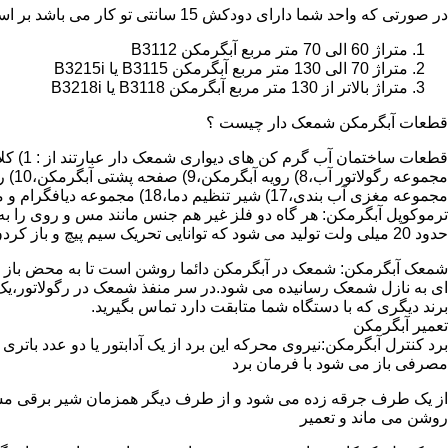
در صورتی که واحد شما دارای دودکش 15 سانتی تو کار می باشد بر اساس متراژ می توانید دستگاه های زیر را انتخاب نمایید:
متراژ 60 الی 70 متر مربع آبگرمکن B3112
متراژ 70 الی 130 متر مربع آبگرمکن B3115 یا B3215i
متراژ بالاتر از 130 متر مربع آبگرمکن B3118 یا B3218i
قطعات آبگرمکن شمعک دار چیست ؟
مجموعه مغزی آب بندی،17) شیر تنظیم دما،18) مجموعه دیافگرام و میل سوپاپ آب 19) ترموکوپل و … که ما برای تعمیر آبگرمکن باید به نمایندگی های مجاز همان برند تماس حاصل فرمایید.
ترموکوپل آبگرمکن: هر گاه دو فلز غیر هم جنس مانند مس و روی را به
حدود 20 میلی ولت تولید می شود که توانایی تحریک سیم پیچ و باز کردن شیر مغناطیسی وسایل گاز سوز را در مدت 20 ثانیه دارد.
شمعک آبگرمکن: شمعک در آبگرمکن دائما روشن است تا به محض باز شد
ای به نازل شمعک رسانیده می شود.در سر منفذ شمعک در رگولاتور،یک ص
برند دیگری که با دستگاه شما متابقت دارد تماس بگیرید.
تعمیر آبگرمکن
مصرفی باز می شود با فرمان برد
از یک طرف جرقه زده می شود و از طرف دیگر همزمان شیر برقی مسیر گ
روشن می ماند و تعمیر