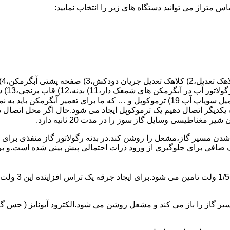
 یکدیگر اتصال دهیم یک ترموکوپل ایجاد می شود.حال اگر محل اتصال د
ن مسیر گاز،مشعل را روشن کند.در بدنه رگولاتور گاز منفذی برای ر
افی برای جلوگیری از ورود ذرات احتمالی پیش بینی شده است.و برای ت
از را باز می کند و مشعل روشن می شود.الکترود آیونایز ( حس گر ) 