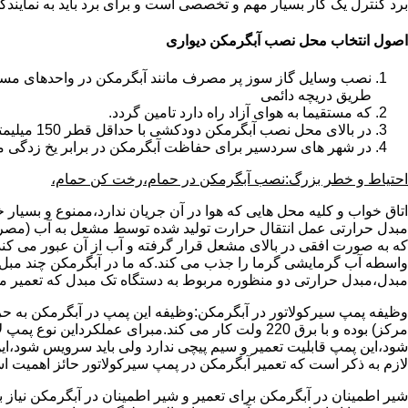
برد کنترل یک کار بسیار مهم و تخصصی است و برای برد باید به نمای
اصول انتخاب محل نصب آبگرمکن دیواری
طریق دریچه دائمی
که مستقیما به هوای آزاد راه دارد تامین گردد.
در بالای محل نصب آبگرمکن دودکشی با حداقل قطر 150 میلیمتر تعبیه شده باشد.
در شهر های سردسیر برای حفاظت آبگرمکن در برابر یخ زدگی م
احتیاط و خطر بزرگ:نصب آبگرمکن در حمام،رخت کن حمام،
اتاق خواب و کلیه محل هایی که هوا در آن جریان ندارد،ممنوع و بسیار
مبدل حرارتی عمل انتقال حرارت تولید شده توسط مشعل به آب (مصر
که به صورت افقی در بالای مشعل قرار گرفته و آب از آن عبور می کن
واسطه آب گرمایشی گرما را جذب می کند.که ما در آبگرمکن چند مبل مب
مبدل،مبدل حرارتی دو منظوره مربوط به دستگاه تک مبدل که تعمیر مب
وظیفه پمپ سیرکولاتور در آبگرمکن:وظیفه این پمپ در آبگرمکن به حر
مرکز) بوده و با برق 220 ولت کار می کند.مبرای ع
شود،این پمپ قابلیت تعمیر و سیم پیچی ندارد ولی باید سرویس شود،این
لازم به ذکر است که تعمیر آبگرمکن در پمپ سیرکولاتور حائز اهمیت ا
شیر اطمینان در آبگرمکن برای تعمیر و شیر اطمینان در آبگرمکن نیاز