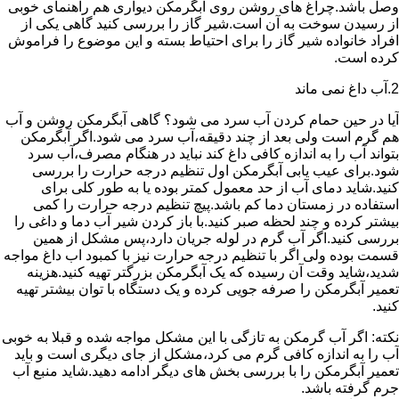
وصل باشد.چراغ های روشن روی آبگرمکن دیواری هم راهنمای خوبی
از رسیدن سوخت به آن است.شیر گاز را بررسی کنید گاهی یکی از
افراد خانواده شیر گاز را برای احتیاط بسته و این موضوع را فراموش
کرده است.
2.آب داغ نمی ماند
آیا در حین حمام کردن آب سرد می شود؟ گاهی آبگرمکن روشن و آب
هم گرم است ولی بعد از چند دقیقه،آب سرد می شود.اگر آبگرمکن
بتواند آب را به اندازه کافی داغ کند نباید در هنگام مصرف،آب سرد
شود.برای عیب یابی آبگرمکن اول تنظیم درجه حرارت را بررسی
کنید.شاید دمای آب از حد معمول کمتر بوده یا به طور کلی برای
استفاده در زمستان دما کم باشد.پیچ تنظیم درجه حرارت را کمی
بیشتر کرده و چند لحظه صبر کنید.با باز کردن شیر آب دما و داغی را
بررسی کنید.اگر آب گرم در لوله جریان دارد،پس مشکل از همین
قسمت بوده ولی اگر با تنظیم درجه حرارت نیز با کمبود اب داغ مواجه
شدید،شاید وقت آن رسیده که یک آبگرمکن بزرگتر تهیه کنید.هزینه
تعمیر آبگرمکن را صرفه جویی کرده و یک دستگاه با توان بیشتر تهیه
کنید.
نکته: اگر آب گرمکن به تازگی با این مشکل مواجه شده و قبلا به خوبی
آب را به اندازه کافی گرم می کرد،مشکل از جای دیگری است و باید
تعمیر آبگرمکن را با بررسی بخش های دیگر ادامه دهید.شاید منبع آب
جرم گرفته باشد.