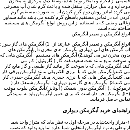
قسمتی از آبگرم و یا بخار تولید شده توسط دیگ مرکزی به مخازن
دوجداره و یا مبل حرارتی منتقل شده و باعث گرم شدن آب مصرفی
می گردد.امادر روش دوم گرم کردن آب به صورت مستقیم گرم
کردن آب در تماس مستقیم باسطح گرم کننده می باشد مانند سماور
زغالی و نفتی که با استفاده از این روش انواع آبگرمکن های مستقیم
ساخته شده است.
انواع آبگرمکن و تعمیر آبگرمکن
انواع آبگرمکن و تعمیر آبگرمکن عبارتند از : 1) آبگرمکن های گاز سوز :
آب گرمکن های آنی دیواری,آبگرمکن های مخزن دار,آبگرمکن های
بدون مخزن نیز می گویند.2) آبگرمکن های مستقیم : آبگرمکن هایی که
با سوخت مایع مانند نفت سفید،نفت گاز ( گازوئیل ) کار می
کنند,آبگرمکن هایی که با سوخت گاز مانند گاز طبیعی و گاز مایع کار
می کنند,آبگرمکن هایی که با انرژی الکتریکی مانند آبگرمکن برقی کار
می کنند,آبگرمکن هایی که با انرژی حیدری مانند آبگرمکن حیدری کار
می کنند.3) آبگرمکن های گازسوز دیواری : آبگرمکن شمعک دار (
ترموکوپلی ) | آبگرمکن بدون شمعک ( آیونایز ),آبگرمکن پیلوت موقت
(IP),آبگرمکن فن دار،است که برای تعمیر آبگرمکن باید به نمایندگی
تماس حاصل فرمایید.
راهنمای خرید آبگرمکن دیواری
۱-متراژ واحد:شاید در مرحله اول به نظر بیاید که متراژ واحد شما
ارتباطی به نوع آبگرمکن انتخابی شما ندارد اما باید بدانید که نصب