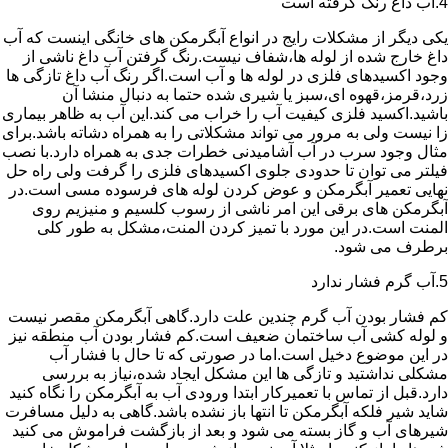
4.آب داغ رنگ گرفته است
یکی دیگر از مشکلات رایج در انواع آبگرمکن های خانگی اینست که آب
داغ خارج شده از لوله ها،شفاف نیست.رنگ گرفتن آب داغ ناشی از
وجود اکسیدهای فلزی در لوله ها و آب است.اگر رنگ آب داغ تازگی ها
زرد،قرمز،قهوه ای،سبز یا شیری شده حتما به دنبال منشا آن
باشید.اکسید فلزی کیفیت آب را خراب می کند.این آب به ظاهر بیماری
زا نیست ولی به مرور می تواند مشکلاتی را به همراه دشاته باشد.برای
مثال وجود سرب در آب آشامیدنی خطرات جدی به همراه دارد.با نصب
فیلتر می توان تا حدودی جلوی اکسیدهای فلزی را گرفت ولی راه حل
نهایی تعمیر آبگرمکن و عوض کردن لوله های فرسوده مسی است.در
آبگرمکن های برقی این امر ناشی از رسوب کلسیم و منیزیم روی
المنت است.در این مورد با تمیز کردن المنت،مشکل به طور کلی
برطرف می شود.
5.آب گرم فشار ندارد
کم فشار بودن آب گرم چندین علت دارد.گاهی آبگرمکن مقصر نیست
و لوله کشی آب ساختمان ضعیف است.کم فشار بودن آب منطقه نیز
در این موضوع دخیل است.اما در صورتی که تا حال با فشار آب
مشکلی نداشتید و تازگی ها این مشکل ایجاد شده،نیاز به بررسی
دارد.قبل از تماس با تعمیرکار ابتدا ورودی آب به آبگرمکن را نگاه کنید
شاید شیر فلکه آبگرمکن تا انتها باز نشده باشد.گاهی به دلیل مسافرت
شیرهای آب و گاز بسته می شود و بعد از بازگشت فراموش می کنید