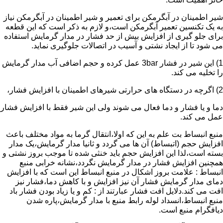
شیر اطمینان در آبگرمکن برای تعمیر و شیر اطمینان در آبگرمکن نیاز
به یک تکنسین تعمیر آبگرمکن است،و لازم به ذکر است که این قطعه
برای جلو گیری از افزایش بیش از حد فشار در مدار گرمایش استفاده
می شود تا از ایجاد نشتی و آسیب در اتصالات جلوگیری نماید.
1) این شیر در فشار 3bar عمل کرده و حجم اضافی آب مدار گرمایش
را تخلیه می کند.
2) اگرچه در دستگاه های حرارتی شیرهای اطمینان با افزایش فشار،
دما و یا فشار و دما فعال می شوند ولی این شیر فقط با افزایش فشار
عمل می کند.
منبع انبساط بت علم به این که اولا،انتقال گرما به مواد مختلف باعث
افزایش حجم (اتبساط) آن ها می گردد و ثانیا مدار گرمایش،یک مدار
بسته است،لذا این افزایش حجم باید خنثی شده تا موجب بروز نشتی و
همچنین افزایش فشار در مدار گرمایش نگردد،نشانه خرابی منبع
انبساط : علامت بروز اشکال در منبع انبساط این است که با افزایش
دمای مدار گرمایش فشار آن نیز افزایش و با کاهش دما،فشار نیز
افت می کند.دلایل افت فشار عبارتند از : کم و یا زیاد بودن فشار باد
منبع انبساط،انسداد لوله رابط منبع با مدار گرمایش،پاره شدن
دیافگرام منبع است.