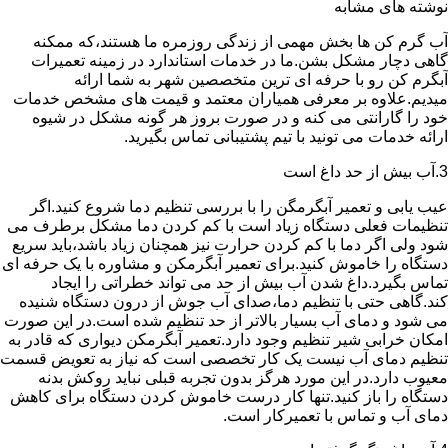
نوشته های مشابه
آب گرم کن ها بخش مهمی از زندگی روزمره ما هستند،که ممکنه
گاهی دچار مشکل بشن.ما در خدمات استاندارد در زمینه تعمیرات
آبگرم کن رو با حرفه ای ترین متخصصین شهر به شما ارائه
میدیم.علاوه بر معرفی همیاران معتمد و قیمت های مشخص خدمات
خود را گارانتی می کنه و در صورت بروز هر گونه مشکل در شیوه
ارائه خدمات می تونید با تیم پشتیبانی تماس بگیرید.
3.آب بیش از حد داغ است
عیب یابی و تعمیر آبگرمگن را با بررسی تنظیم دما شروع کنید.اگر
تنظیمات فعلی دستگاه زیاد است با کم کردن دما مشکل برطرف می
شود ولی اگر دما با کم کردن حرارت نیز همچنان زیاد باشد،باید سریع
دستگاه را خاموش کنید.برای تعمیر آبگرمکن و مشاوره با یک حرفه ای
تماس بگیرد.داغ شدن آب بیش از حد می تواند خطراتی را ایجاد
کند.گاهی حتی با تنظیم دما،صدای آب جوش از درون دستگاه شنیده
می شود و دمای آب بسیار بالاتر از حد تنظیم شده است.در این صورت
امکان خرابی شیر تنظیم وجود دارد.تعمیر آبگرمکن دیواری که قادر به
تنظیم دمای آب نیست یک کار تخصصی است که نیاز به تعویض قسمت
معیوب دارد.در این مورد هرگز بدون تجربه قبلی نباید روکش بدنه
دستگاه را باز کنید.تنها کار درست خاموش کردن دستگاه برای کاهش
دمای آب و تماس با تعمیرکار است.