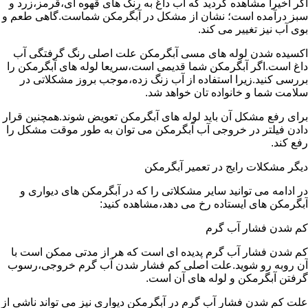
اگر اخیرا مشاهده کردید که آب داغ به رنگ های قهوه ای،قرمز،زرد و
سبز درآمده است؛ نشان از مشکل در آبگرمکن شماست.گاهی طعم و
بوی آب نیز تغییر می کند.
اکسیده شدن لوله های مسی آبگرمکن علت اصلی رنگ گرفتگی آب
داغ است.اگر آبگرمکن شما قدیمی است،سریعا لوله های آبگرمکن را
بررسی کنید.زیرا استفاده از آب زنگ زده،موجب بروز مشکلاتی در
سلامت شما و خانواده تان خواهد شد.
برای رفع مشکل آن باید لوله های آبگرمکن تعویض شوند.همچنین قرار
دادن فیلتر در خروجی آب آبگرمکن می توان به طور موقت مشکل را
رفع کند.
دیگر مشکلات رایج در تعمیر آبگرمکن
در ادامه می توانید سایر مشکلاتی را که در آبگرمکن های دیواری و
آبگرمکن های ایستاده رخ می دهد،مشاهده کنید:
کم شدن فشار آب گرم
کم شدن فشار آب گرم پدیده ای است که هر از مدتی ممکن است با
آن روبه رو شوید.علت اصلی کم فشار شدن آب گرم خروجی،رسوب
گرفتن آبگرمکن و لوله های آن است.
علت کم شدن فشار آب گرم در آبگرمکن دیواری نیز می تواند ناشی از