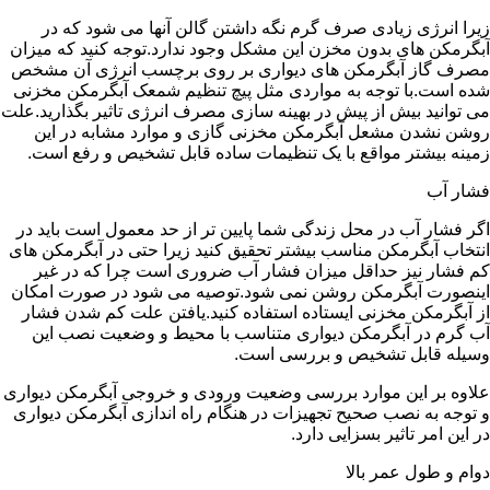
زیرا انرژی زیادی صرف گرم نگه داشتن گالن آنها می شود که در
آبگرمکن های بدون مخزن این مشکل وجود ندارد.توجه کنید که میزان
مصرف گاز آبگرمکن های دیواری بر روی برچسب انرژی آن مشخص
شده است.با توجه به مواردی مثل پیچ تنظیم شمعک آبگرمکن مخزنی
می توانید بیش از پیش در بهینه سازی مصرف انرژی تاثیر بگذارید.علت
روشن نشدن مشعل آبگرمکن مخزنی گازی و موارد مشابه در این
زمینه بیشتر مواقع با یک تنظیمات ساده قابل تشخیص و رفع است.
فشار آب
اگر فشار آب در محل زندگی شما پایین تر از حد معمول است باید در
انتخاب آبگرمکن مناسب بیشتر تحقیق کنید زیرا حتی در آبگرمکن های
کم فشار نیز حداقل میزان فشار آب ضروری است چرا که در غیر
اینصورت آبگرمکن روشن نمی شود.توصیه می شود در صورت امکان
از آبگرمکن مخزنی ایستاده استفاده کنید.یافتن علت کم شدن فشار
آب گرم در آبگرمکن دیواری متناسب با محیط و وضعیت نصب این
وسیله قابل تشخیص و بررسی است.
علاوه بر این موارد بررسی وضعیت ورودی و خروجی آبگرمکن دیواری
و توجه به نصب صحیح تجهیزات در هنگام راه اندازی آبگرمکن دیواری
در این امر تاثیر بسزایی دارد.
دوام و طول عمر بالا