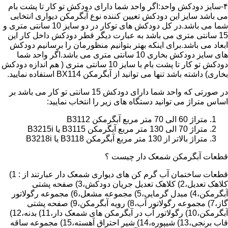
۴-سایز دودکش واحد:اگر واحد شما دارای دودکش تو کار تا پشت بام
می باشد سایز این دودکش تعیین کننده نوع آبگرمکن دیواری انتخابی
شما می باشد.در کل دودکش های توکار در دو سایز 10 سانتی متری و
15 سانتی متری می باشد به عبارت دیگر قطر دودکش داخل کار این
ابعاد می باشد.برای اینکه بهتر بتوانیم منظورمان را برسانیم دودکش
های سایز دودکش بخاری 10 سانتی متری می باشد.اگر واحد شما
دودکش تو کار تا پشت بام با سایز 10 سانتی متری ( هم اندازه دودکش
بخاری) داشته باشد تنها می توانید از آبگرمکن BX114 استفاده نمایید.
در صورتی که واحد شما دارای دودکش 15 سانتی تو کار می باشد بر
اساس متراژ می توانید دستگاه های زیر را انتخاب نمایید:
متراژ 60 الی 70 متر مربع آبگرمکن B3112
متراژ 70 الی 130 متر مربع آبگرمکن B3115 یا B3215i
متراژ بالاتر از 130 متر مربع آبگرمکن B3118 یا B3218i
قطعات آبگرمکن شمعک دار چیست ؟
قطعات ساختمان آب گرم کن های دیواری شمعک دار عبارتند از : 1)
کلاهک تعدیل،2) کلاهک تعدیل جریان دودکش،3) صفحه پشتی
آبگرمکن،4) مبدل گرمایی،5) مجموعه مشعل،6) مجموعه رگولاتور
گاز،7) مجموعه رگولاتور آب،8) رویه آبگرمکن،9) صفحه پشتی
آبگرمکن،10) رگولاتور آب در آبگرمکن های شمعک دار،11) بدنه،12)
قاب برنجی،13) شیپوره،14) شیر احتراق آهسته،15) مجموعه ساقه