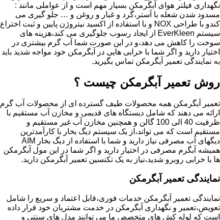
نگهداری فیلتر هوای آبگرمکن بسیار مهم است و از عواملی مانند :
مسدود شدن شعله با آستر،گرد و غبار و روغن و … جلو گیری می
کندو با طراحی NOX و با استفاده از اکسید نیتروژن پایین و ثبت اختراع
سیستم EverKleen از ایجاد رسوب جلوگیری می کند،هزینه های
سوخت را کاهش می دهد،و در این صورت شما آب گرم بیشتری در
اختیار دارید و اگر شما با خرابی هایی در آبگرمکن خود مواجه شدید باید
به نمایندگی تعمیر آبگرمکن تماس بگیرید.
روش تعمیر آبگرمکن چیست ؟
تعمیر آبگرمکن همه محصولات طیف گسترده ای از محصولات آب گرم
ارائه می دهند که شامل دیستگاه های قدیمی و مخازن آب مستقیم با
ظرفیت 40 الی 100 گالن و همچنین مخازن آب غیر مستقیم و
مستقیم است که می تواند،از یک سیستم دیگ بخار با کارآمدترین
دیگهای آب مصرفی نیاز دارید و شما با استفاده از دیگ بخار AIM
همیشه آبگرم مصرفی در اختیار دارید و اگر شما در این مول آبگرمکن
ها با خرابی روبرو شدید،نیاز به یک تکنسین تعمیر آبگرمکن دارید.
نمایندگی تعمیر آبگرمکن
نمایندگی تعمیر آبگرمکن خدمات فوری،قابل اعتماد و سریع را شامل
تعویض،تعمیر و نگهداری آبگرمکن در خدمت مشتریان خود قرار داده
است که لوله کش های متخصص ما می توانند مدل های سنتی و