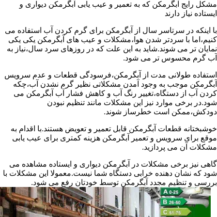
مشکل رایج آبگرمکن که به تعمیر و عیب یابی آبگرمکن دیواری و
ایستاده نیاز دارند
با اینکه در سرتاسر سال از آبگرمکن برای گرم کردن آب استفاده می
کنیم،اما با سردتر شدن هوا،مشکلات و عیب های آبگرمکن یکی یکی
نمایان تر می شوند.شاید به این علت که در روزهای سرد سال،نیاز به
آب گرم محسوس تر می شود.
استفاده طولانی مدت از آبگرمکن،فرسودگی قطعات و عدم سرویس
آبگرمکن موجب به وجود آمدن مشکلاتی نظیر گرم نشدن آب،چکه
کردن آب از دستگاه،تغییر رنگ آب و کاهش فشار آب آبگرمکن می
شود.در برخی موارد نیز این مشکلات مانند تنظیم نبودن
دودکش،ممکن است خطرساز شوند.
خوشبختانه قطعات آبگرمکن قابل تعمیر و تعویض هستند.با اقدام به
موقع برای سرویس و تعمیر آبگرمکن هزینه کمتری برای عیب یابی
مشکلات آن می پردازید.
گاهی نیز برخی مشکلات در آبگرمکن دیواری و ایستاده مشاهده می
شود که نشان دهنده خرابی دستگاه شما نیست.معمولا این مشکلات با
بررسی و تنظیم مجدد آبگرمکن توسط خودتان رفع می شود.