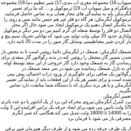
سوپاپ،16) مجموعه مغزی آب بندی،17) شیر تنظیم دما،18) مجموعه
دیافگرام و میل سوپاپ آب 19) ترموکوپل و … که ما برای تعمیر
آبگرمکن باید به نمایندگی های مجاز همان برند تماس حاصل فرمایید.
ترموکوپل آبگرمکن: هر گاه دو فلز غیر هم جنس مانند مس و روی را
به یکدیگر اتصال دهیم یک ترموکوپل ایجاد می شود.حال اگر محل
اتصال دو فلز را توسط شعله ای گرم کنیم بین دو سر دیگر ترموکوپل
ولتاژی حدود 20 میلی ولت تولید می شود که توانایی تحریک سیم پیچ و
باز کردن شیر مغناطیسی وسایل گاز سوز را در مدت 20 ثانیه دارد.
شمعک آبگرمکن: شمعک در آبگرمکن دائما روشن است تا به محض باز
شدن مسیر گاز،مشعل را روشن کند.در بدنه رگولاتور گاز منفذی برای
رساندن گاز به شمعک وجود دارد گاز خروجی از این منفذ توسط لوله
ای به نازل شمعک رسانیده می شود.در سر منفذ شمعک در
رگولاتور،یک صافی برای جلوگیری از ورود ذرات احتمالی پیش بینی
شده است.و برای تعمیر هر یک از این قطعات باید از نمایندگی تعمیر
آبگرمکن و یا هر برند دیگری که با دستگاه شما متابقت دارد تماس
بگیرید.
تعمیر آبگرمکن
برد کنترل آبگرمکن:نیروی محرکه این برد از یک آدابتور یا دو عدد باتری
1/5 ولت تامین می شود.برای ایجاد جرقه یک تراس افزاینده این 3 ولت
را به 14000 تا 18000 ولت تبدیل می کند.هنگامی که شیر آبگرم
مصرفی باز می شود با فرمان برد
از یک طرف جرقه زده می شود و از طرف دیگر همزمان شیر برقی