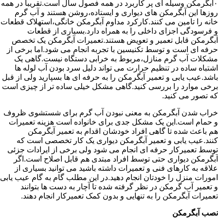
۰آبگرمکن وسیله ای پر کاربرد در همه فصول سال است.تقریبا در همه
روزها این آبگرمکن های دیواری و ایستاده،روشن هستند و آب گرم
خانه را تامین می کنند.کارکرد مداوم آبگرمکن خانگی،استهلاک قطعات
و فرسودگی اجزای داخلی را به همراه دارد.بسیاری از قطعات
آبگرمکن قابل تعمیر و تعویض هستند.تعمیرات آبگرمکن یک تخصص
حرفه ای است و توسط تکنیسین با تجربه انجام می شود.اما برخی از
مشکلات آب گرم منازل،مربوط به خرابی دستگاه نیست.گاهی یک
اشتباه ساده در تنظیم حرارت می تواند دلیل سرد بودن آب لوله ها
باشد.عیب یابی و تعمیر آبگرمکن را به حرفه ای ها بسپارید ولی از قبل
برخی موارد را بررسی کنید.گاهی مشکل خیلی ساده تر از چیزی است
که تصور می کنید.
خراب شدن آبگرمکن به معنی نبودن آب گرم برای شستشوی ظروف
و حمام است.این یک مشکل جدی برای خانواده است هزینه تعمیرات
هم باعث شده تا گاهی افراد خودشان اقدام به تعمیر آبگرمکن
کنند.عیب یابی و تعمیر آبگرمکن دیواری یک کار تخصصی است که
توسط تعمیرکار حرفه ای انجام می شود ولی برخی از ایرادات جزئی
آبگرمکن دیواری حتی توسط افراد مبتدی هم قابل اصلاح است.اگر
علاقه به کارهای فنی و تعمیرات داشته باشید می توانید بسیاری از
امورات منزل را خودتان انجام دهید.در این مطلب گام به گام عیب یابی
و تعمیر آب گرمکن در نظر گرفته شده تا آچار به دست ها بتوانند
تعمیرات آبگرمکن را به تنهایی و بدون کمک تعمیرکار انجام دهند.
نصب آبگرمکن