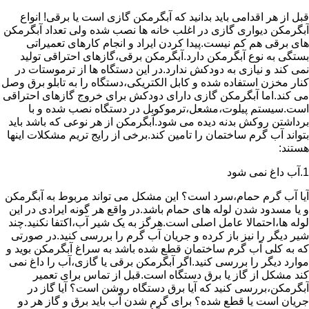
قبل از هر اقدامی باید بدانید که آبگرمکن گازی است یا برقی! انواع
آبگرمکن دیواری گازی در اغلب خانه ها نصب شده ولی تعداد آبگرمکن
های برقی هم کم نیست.پیدا کردن ایراد و انجام کارهای تعمیراتی
بستگی به نوع آبگرمکن دارد.آبگرمکن برقی،گازهای احتراقی تولید
نمی کند و نیازی به دودکش ندارد.در این دستگاه ها از ترموستات در
کنار مخزن استفاده شده و کابل الکتریکی،دستگاه را به تابلو برق وصل
می کند.اما آبگرمکن گازی دارای دودکش برای خروج گازهای احتراقی
است.سیستم پیلوت،مشعل،ترموکوبل در دستگاه نصب شده و با
برداشتن روکش بدنه دیده می شود.آبگرمکن از هر نوعی که باشد باید
بتواند آب گرم ساختمان را تامین کند.برخی از رایج تریم مشکلات اینها
هستند:
1.آب داغ نمی شود
آیا آب گرم حمام،سرد است؟ این مشکل می تواند مربوط به آبگرمکن
و یا مسدود شدن لوله های حمام باشد.در واقع هر گونه ایرادی در این
لوله ها،احتمالا عامل اصلی است.هرگز به یک شیر آب،اکتفا نکنید.چند
شیر دیگر را نیز باز کرده و جریان آب گرم را بررسی کنید.در صورتی
که به کلی آب گرم ساختمان قطع شده باشد به سراغ آبگرمکن بوید و
موارد دیگر را بررسی کنید.اگر آبگرمکن برقی یا گازی،آب را داغ نمی
کند مشکل از گاز یا برق دستگاه است.قبل از تماس برای تعمیر
آبگرمکن،بررسی کنید که آیا برق دستگاه روشن است؟ آیا گاز در
جریان است یا قطع شده؟ برای گرم شدن آب باید برق و گاز هر دو