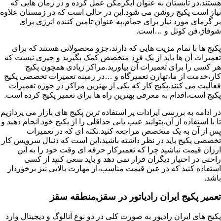
هستند.در تابستان به عنوان آبگرمکن عمل کرده و در زمان هایی که
نیاز است پکیج روشن می شود.این در حالی است که در زمستان علاوه
بر گرمای مورد نیاز برای حمام،به عنوان تامین کننده انرژی برای
شوفاژ،فن کوئل و …است.
پکیج ها با تمام مزیت هایی که دارند،جزو محصولاتی هستند که برای
تعمیرات آن ها باید از یک فرد متخصص کمک بگیرید و چیزی نیست که
هر کسی را برای تعمیرات آن بیاورید.مراکز زیادی همچون پکیج
کار،خدمت از ما،تهارن تعمیرگاه و …در زمینه تعمیرات تخصصی پکیج
فعالیت می کنند.پکیج کار که یکی از بهترین مراکز در حوزه تعمیرات
پکیج است،اقدام به معرفی بهترین راه ها برای تعمیر پکیج کرده است.
در ادامه به بررسی ایرادات پر استفاده ترین پکیج های بازار می پردازیم
تا با استفاده از آن،بتوانید عیب یابی حداقلی را از پکیج خود انجام دهید و
پس از آن به یک متخصص مراجعه کنید.نکته ای که در تعمیرات
تخصصی پکیج باید در نظر داشته باشید،این است که دنبال سرویس کار
ارزان قیمت نباشید چرا که تعمیرکار حرفه ای وقت خود را به این
راحتی در اختیار دیگران قرار نمی دهد و باید سعی کنید از کسی
استفاده کنید که در عین قیمت مناسب،از مهارت بالایی نیز برخوردار
باشد.
تعمیر پکیج ایران رادیاتور در سقز,منطقه سقز
پکیج های ایران رادیور به صورت کلی در دو نوع آنالوگ و دیجیتال وارد