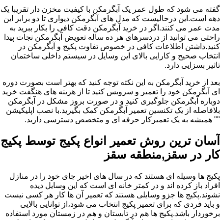
گفته می شود که طول عمر یک آبگرمکن با کیفیت مخزن دار تقریبا یک
دهه است.این درحالیست که مدل های آبگرمکن دیواری تا دو برابر این
مدت عمر می کنند.اگر در خرید آبگرمکن دقت کافی را بکار ببرید به
راحتی می توانید از دردسرهای هر ده ساله تعویض آبگرمکن نجات پیدا
کنید.داشتن اطلاعات کافی در خصوص تفاوت پکیج و آبگرمکن در
انتخاب صحیح و کارایی بالای این وسایل در سیستم داخلی ساختمان
تاثیر بسزایی دارد.
بعد از خرید آبگرمکن به این نکته توجه کنید که بهتر است بصورت دوره
ای آبگرمکن خود را تعمیر و سرویس کنید تا از هزینه های هنگفت خرید
دوباره آبگرمکن جلوگیری کنید و در صورت بروز مشکل در آبگرمکن
بلافاصله از یک تکنسین تعمیر آبگرمکن کمک بگیرید.با نصب اپلیکیشن
"" همیشه به یک تعمیرکار حرفه ای و متخصص دسترسی دارید.
آسان ترین روش تعمیر انواع پکیج توسط پکیج
کار در سقز,منطقه سقز
پکیج ها وسیله ای هستند که در سال های اخیر جای خود را در منازل
افراد باز کرده اند و در کمتر خانه ای است که این وسایل دیده
نشوند.پکیج ها جزو وسایلی هستند که تعمیر آن ها کار هر کسی نیست
و باید فردی که برای تعمیر پکیج انتخاب می شود،از توانایی بالایی
برخوردار باشد.پکیج ها هم در تابستان و هم در زمستان مورد استفاده