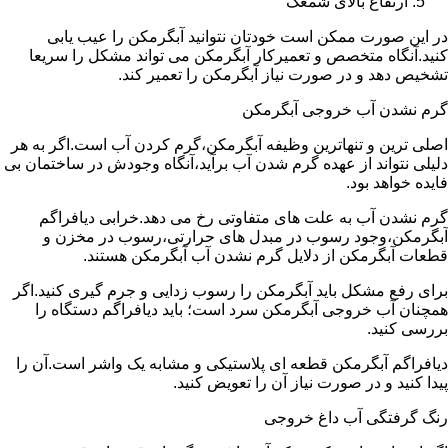
ارتفاع بالای شمعک
در این صورت ممکن است خودتان نتوانید آبگرمکن را عیب یابی
کنید.آنگاه متخصص و تعمیرکار آبگرمکن می تواند مشکل را سریعا
تشخیص دهد و در صورت نیاز آبگرمکن را تعمیر کند.
گرم نشدن آب خروجی آبگرمکن
اصلی ترین و تنهاترین وظیفه آبگرمکن،گرم کردن آب است.اگر به هر
دلیلی نتواند از عهده گرم شدن آب برآید،آنگاه وجودش در ساختمان بی
فایده خواهد بود.
گرم نشدن آب به علت های متفاوتی رخ می دهد.خرابی دیافراگم
آبگرمکن،وجود رسوب در مبدل های حرارتی،رسوب در مخزن و
قطعات آبگرمکن از دلایل گرم نشدن آب آبگرمکن هستند.
برای رفع مشکل باید آبگرمکن را رسوب زدایی و جرم گیری کنید.اگر
همچنان آب خروجی آبگرمکن سرد است؛ باید دیافراگم دستگاه را
بررسی کنید.
دیافراگم آبگرمکن قطعه ای پلاستیکی و مشابه یک واشر است.آن را
پیدا کنید و در صورت نیاز آن را تعویض کنید.
رنگ گرفتگی آب داغ خروجی