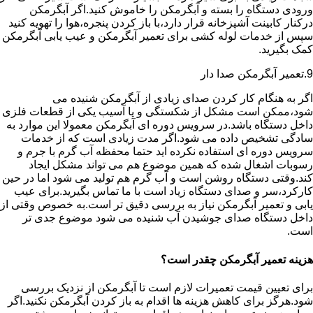
ورودی دستگاه را بسته و آبگرمکن را خاموش کنید.اگر آبگرمکن
درکنار کابینت آشپزخانه قرار دارد،با باز کردن پنجره،هوا را تهویه کنید
سپس از خدمات لوله کشی برای تعمیر آبگرمکن و عیب یابی آبگرمکن
کمک بگیرید.
9.تعمیر آبگرمکن صدا دار
اگر به هنگام کار کردن صدای زیادی از آبگرمکن شنیده می
شود،ممکن است مشکل از شکستگی و یا آسیب یکی از قطعات فلزی
داخل دستگاه باشد.در سرویس دوره ای آبگرمکن معمولا این موارد به
سادگی تشخیص داده می شود.اگر مدت زیادی است که از خدمات
سرویس دوره ای استفاده نکرده اید حتما محفظه آب گرم با جرم و
رسوبات اشغال شده که همین موضوع هم می تواند مشکل ایجاد
کند.وقتی دستگاه روشن است و آب گرم هم تولید می شود اما در حین
کارکرد،سر و صدای دستگاه زیاد است با ما تماس بگیرید.برای عیب
یابی و تعمیر آبگرمکن نیاز به بررسی دقیق تر است.به خصوص وقتی از
داخل دستگاه صدای جوشیدن آب شنیده می شود موضوع جدی تر
است.
هزینه تعمیر آبگرمکن چقدر است؟
برای تعیین قیمت تعمیرات لازم است تا آبگرمکن از نزدیک بررسی
شود.هرگز برای کاهش هزینه ها اقدام به باز کردن آبگرمکن نکنید.اگر