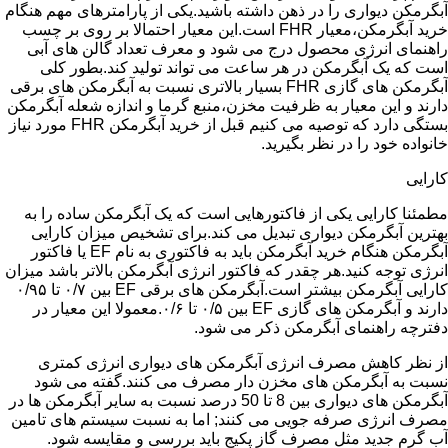
آبگرمکن دیواری را در ذهن داشته باشید.یکی از پارامترهای مهم هنگام
خرید آبگرمکن،معیار FHR است.این معیار احتمالا بر روی بر چسب
راهنمای انرژی محصول درج می شود و معرف تعداد گالن های آبی
است که یک آبگرمکن در هر ساعت می تواند تولید کند.بطور کلی
آبگرمکن های گازی FHR بسیار بالاتری نسبت به آبگرمکن های برقی
دارند و این معیار به ظرفیت مخزن،منبع گرما و اندازه شعله آبگرمکن
بستگی دارد که توصیه می کنیم قبل از خرید آبگرمکن FHR مورد نیاز
خانواده خود را در نظر بگیرید.
کارایی
مطمئنا کارایی یکی از فاکتورهایی است که یک آبگرمکن ساده را به
بهترین آبگرمکن دیواری تبدیل می کند.برای تشخیص میزان کارایی
آبگرمکن هنگام خرید آبگرمکن باید به فاکتوری به نام EF یا فاکتور
انرژی توجه کنید.هر چقدر که فاکتور انرژی آبگرمکن بالاتر باشد میزان
کارایی آبگرمکن بیشتر است.آبگرمکن های برقی EF بین ۰/۷ تا ۰/۹۵
دارند و آبگرمکن های گازی EF بین ۰/۵ تا ۰/۶.معمولا این معیار در
دفترچه راهنمای آبگرمکن ذکر می شود.
از نظر کاهش مصرف انرژی آبگرمکن های دیواری انرژی کمتری
نسبت به آبگرمکن های مخزن دار مصرف می کنند.گفته می شود
آبگرمکن های دیواری بین 8 تا 50 درصد نسبت به سایر آبگرمکن ها در
مصرف انرژی صرفه جویی می کنند; اما به نسبت سیستم های تامین
آب گرم جدید مثل مصرف گاز پکیج باید بررسی و مقایسه شود.