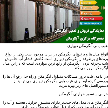
عیب یابی آبگرمکن دیواری
انواع مدل ها و برندهای آبگرمکن در ایران موجود است.یکی از انواع
برندهای پرطرفدار آبگرمکن دیواری،است.کاهش فشار آب،خاموش
شدن،جرقه نزدن آبگرمکن از رایج ترین مواردی است که در این مدل
آبگرمکن بروز می کند.
در ادامه،علت بروز مشکلات متداول آبگرمکن و راه حل رفع آن ها را
بررسی کرده ایم.برای عیب یابی آبگرمکن دیواری می توانید از
دستورالعمل های زیر بهره ببرید:
خرابی سنسور حرارتی آبگرمکن
آبگرمکن های مدل های جدیدتر دارای سنسور حرارتی هستند و آب را
در یک دمای مشخص که از قبل تنظیم شده،نگه می دارند.