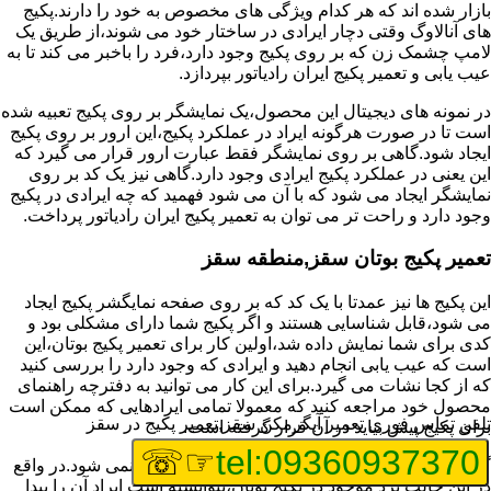
بازار شده اند که هر کدام ویژگی های مخصوص به خود را دارند.پکیج
های آنالاوگ وقتی دچار ایرادی در ساختار خود می شوند،از طریق یک
لامپ چشمک زن که بر روی پکیج وجود دارد،فرد را باخبر می کند تا به
عیب یابی و تعمیر پکیج ایران رادیاتور بپردازد.
در نمونه های دیجیتال این محصول،یک نمایشگر بر روی پکیج تعبیه شده
است تا در صورت هرگونه ایراد در عملکرد پکیج،این ارور بر روی پکیج
ایجاد شود.گاهی بر روی نمایشگر فقط عبارت ارور قرار می گیرد که
این یعنی در عملکرد پکیج ایرادی وجود دارد.گاهی نیز یک کد بر روی
نمایشگر ایجاد می شود که با آن می شود فهمید که چه ایرادی در پکیج
وجود دارد و راحت تر می توان به تعمیر پکیج ایران رادیاتور پرداخت.
تعمیر پکیج بوتان سقز,منطقه سقز
این پکیج ها نیز عمدتا با یک کد که بر روی صفحه نمایگشر پکیج ایجاد
می شود،قابل شناسایی هستند و اگر پکیج شما دارای مشکلی بود و
کدی برای شما نمایش داده شد،اولین کار برای تعمیر پکیج بوتان،این
است که عیب یابی انجام دهید و ایرادی که وجود دارد را بررسی کنید
که از کجا نشات می گیرد.برای این کار می توانید به دفترچه راهنمای
محصول خود مراجعه کنید که معمولا تمامی ایرادهایی که ممکن است
تلفن تماس فوری
تعمیر آبگرمکن سقز,تعمیر پکیج در سقز
برای پکیج پیش بیاید در آن قرار گرفته است.
☞☏
tel:09360937370
گاهی نیز هنگام خرابی پکیج،هیچ اروری نمایش داده نمی شود.در واقع
در این حالت برد موجود در پکیج بوتان،نتوانسته است ایراد آن را پیدا