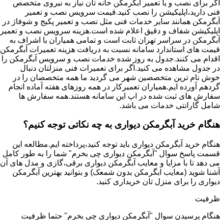
اگر برای نصب و یا تعمیر آبگرمکن خانه تان نیاز به نیروی متخصص
فنی دارید،اپلیکیشن را نصب کنید.قیمت سرویس نصب و تعمیر
آبگرمکن همانند سایر خدمات فنی مثل نصب و تعمیر پکیج و شوفاژ در
اپلیکیشن شفاف و دقیق اعلام شده است.هزینه سرویس نصب و تعمیر
آبگرمکن در سراسر تهران ثابت است و تمامی همیاران با اشراف به
قیمت های استاندارد سامانه نسبت به دریافت هزینه تعمیرات آبگرمکن
اقدام می کنند.جدول به روز شده خدمات نصب و سرویس آبگرمکن را
در جدول مشاهده می کنید.اگر برای تعمیرات فنی منزلتان دنبال
خوش نام ترین متخصصین شهر می گردید ما همه متخصصان را در
گردهم آورده ایم.همیاران تعمیرکار در همه روزهای هفته آماده انجام
سفارش های ثبت شده در اپ این سامانه هستند.همه سفارش ها
شامل گارانتی خدمات می باشد.
هنگام خرید آبگرمکن دیواری به چه نکاتی توجه کنیم؟
هنگام خرید آبگرمکن دیواری باید توجه کنید،پرداخته ایم.مطالعه این
قسمت پاسخ سوال "آبگرمکن دیواری چی بخرم" شما را به طور کامل
می دهد تا با مزایا و معایب آبگرمکن دیواری برقی،گازی و مدل های آن
آشنا شوید (معایب ابگرمکن بدون شمعک) و بتوانید بهترین آبگرمکن
دیواری را برای منزل تان خریداری کنید.
ظرفیت
هنگام پرسیدن سوال "آبگرمکن دیواری چی بخرم" حتما ظرفیت