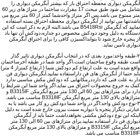
آبگرمکن دیواری محفظه احتراق باز که بیشتر آبگرمکن دیواری را
شامل می شود طبق مبحث 17 مقرارت ساختما در متراژ های زیر 60
متر ممنوع می باشد.پس اگر متراژ واحدشما کمتر از 60 متر مربع می
باشدتنها می توانید از آبگرمکن دیواری محفظه احتراق بسته استفاده
نمایید که آبگرمکن B5418Rsi می باشد.البته لازم به ذکر است که این
دستگاه به دلیل وجود دودکش مخصوص دو جداره،دودکش آن تنها باد
از پنجره خارج شود تا بتوانداکسیژن کافی را برای احتراق آبگرمکن
دیواری تامین نماید.
۲-طبقه واحد:مورد بعدی که در انتخاب آبگرمکن دیواری تاثیر گذار
است طبقه وقوع ساختمان است،اگر واحد شما در طبقه آخرساختمان
واقع شده است به علت ارتفاع کم دودکش شما ( ارتفاع کمتراز 4 متر)
باید حتما از آبگرمکن های فن داراستفاده نمایید.آبگرمکن دیواری فن
دار به علت فنی که دارددرمکانهایی که دودکش مکش مناسبی ندارد
کمک به خروج محصولات احتراق می نماید.اگر واحد شما این شرایط را
دارد برای متراژهای بین 60 الی 130 متر مربع آبگرمکن B3315IF و
متراژهای بالای 130 متر مربع آبگرمکن B3318IF مناسب می باشد.
۳-نوع دودکش واحد:اگر در واحد شما دودکش رو کار می باشد یا به
عبارتی دیگراز پنجره یا دیواربه سمت بیرون خارج شده است به دلیل
اینکه این نوع دودکش مکشی نخواهدداشت حتما باید از آبگرمکن
دیواری فن دار استفاده نمایید.برای متراژهای بین 60 الی 130 متر
مربع آبگرمکن B3315IF و متراژهای بالای 130 متر مربع آبگرمکن
B3318IF مناسب می باشد.