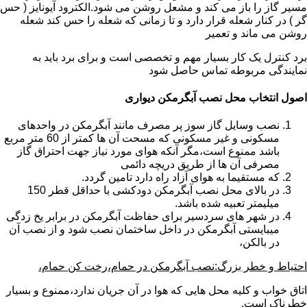
مسیر گاز را باز می کند و مشعل روشن می شود.الکترود آیونایز ( حس
گر ) در کنار شعله قرار دارد و تا زمانی که شعله را حس کند شعله
روشن می ماند و تعمیر
برد کنترل یک کار بسیار مهم و تخصصی است و برای برد باید به
نمایندگی مربوطه تماس حاصل شود
اصول انتخاب محل نصب آبگرمکن دیواری
نصب وسایل گاز سوز پر مصرف مانند آبگرمکن در واحدهای
مسکونی و غیر مسکونی که مسحت آن ها کمتر از 60 متر مربع
باشد ممنوع است،مگر آنکه هوای مورد نیاز جهت احتراق گاز
مصرفی آن ها از طریق دریچه دائمی
که مستقیما به هوای آزاد راه دارد تامین گردد.
در بالای محل نصب آبگرمکن دودکشی با حداقل قطر 150
میلیمتر تعبیه شده باشد.
در شهر های سردسیر برای حفاظت آبگرمکن در برابر یخ زدگی
میبایستی آبگرمکن در داخل ساختمان نصب شود و از نصب آن
در بالکن،
احتیاط و خطر بزرگ:نصب آبگرمکن در حمام،رخت کن حمام،
اتاق خواب و کلیه محل هایی که هوا در آن جریان ندارد،ممنوع و بسیار
خطرناک است.