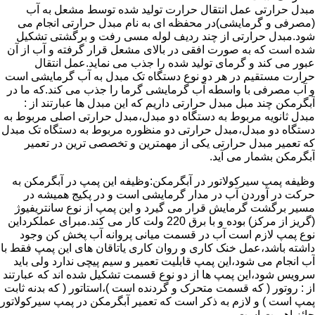
مبدل حرارتی عمل انتقال حرارت تولید شده توسط مشعل به آب
(مصرفی و گرمایشی)در محفظه ای به نام مبدل حرارتی انجام می
شود.مبدل حرارتی از چند ردیف لوله مسی رفت و برگشتی تشکیل
شده است که به صورت افقی در بالای مشعل قرار گرفته و آب از آن
عبور می کند و گرمای تولید شده را جذب می نماید.عمل انتقال
حرارت مستقیم در هر دو نوع دستگاه تک مبدل به آب گرمایشی است
و آب مصرفی با واسطه آب گرمایشی گرما را جذب می کند.که ما در
آبگرمکن چند مبل مبدل حرارتی داریم که این مبدل ها عبارتند از :
مبدل ثانویه مربوط به دستگاه دو مبدل،مبدل حرارتی اصلی مربوط به
دستگاه دو مبدل،مبدل حرارتی دو منظوره مربوط به دستگاه تک مبدل
که تعمیر مبدل حرارتی یکی از مهمترین و تخصصی ترین در تعمیر
آبگرمکن بشمار می آید.
وظیفه پمپ سیرکولاتور در آبگرمکن:وظیفه این پمپ در آبگرمکن به
حرکت در آوردن آب در مدار گرمایشی است و در پکیج همیشه در
مسیر برگشت گرمایش قرار می گیرد و این پمپ از نوع سانتریفیوژ
(گریز از مرکز) بوده و با برق 220 ولت کار می کند.مبرای عملکرداین
نوع پمپ لازم است آب در قسمت میانی پروانه آب پخش کن وجود
داشته باشد،عمل خنک کاری و روان کاری یاتاقان های این پمپ فقط با
آب انجام می شود،این پمپ قابلیت تعمیر و سیم پیچی ندارد ولی باید
سرویس شود،این پمپ ها از دو نوع قسمت تشکیل شده اند که عبارتند
از : روتور ( که قسمت متحرک و گردنده است )،استاتور ( که بدنه ثابت
پمپ است ) و لازم به ذکر است که تعمیر آبگرمکن در پمپ سیرکولاتور
حائز اهمیت است.