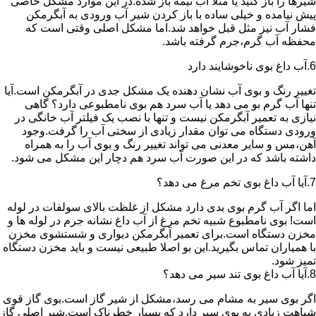
شیرها را باز کنید یا مثلا آب نیمه باز شده.در این موارد مشکل خاصی
پیش نیامده و خیلی ساده با باز کردن شیر آب ورودی به آبگرمکن
فشار آب نیز مثل قبل خواهد شد.اما مشکل اصلی وقتی است که
محفظه آب گرم،جرم گرفته باشد.
6.آب داغ بوی ناخوشایند دارد
تغییر رنگ و بوی آب نشان دهنده یک مشکل جدی در آبگرمکن است.آیا
تنها آب گرم بو می دهد یا آب سرد هم بوی نامطبوعی دارد؟ گاهی
نیازی به تعمیر آبگرمکن نیست و تنها با نصب یک فیلتر آب خانگی در
ورودی دستگاه می توان مقدار زیادی از سختی آب را گرفت.وجود
آهن،مس و سایر معدنی می تواند تغییر رنگ و بوی آب را به همراه
داشته باشد که در این صورت آب سرد هم دچار این مشکل می شود.
7.آیا آب داغ بوی تخم مرغ می دهد؟
اما اگر آب گرم بوی بدی دارد مشکل از غلظت بالای سولفات در لوله
است! بوی نامطبوع شبیه تخم مرغ از آب داغ نشانه جرم در لوله ها و
مخزن دستگاه است.برای تعمیر آبگرمکن دیواری و شستشوی مخزن
با همیاران تماس بگیرید.این بو اصلا طبیعی نیست و باید مخزن دستگاه
تمیز شود.
8.آیا آب داغ بوی تند سیر می دهد؟
اگر بوی سیر به مشام می رسد،مشکل از شیر گاز است.بوی گاز قوی
شباهت زیادی به بوی سیر دارد که بسیار خطرناک است.شیر اصلی گاز