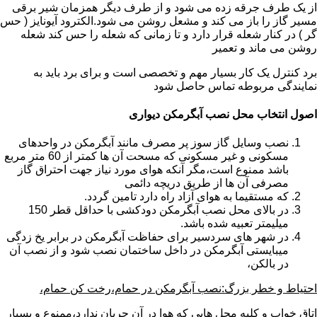
از یک طرف جرقه زده می شود و از طرف دیگر همزمان شیر برقی
مسیر گاز را باز می کند و مشعل روشن می شود.الکترود آیونایز ( حس
گر ) در کنار شعله قرار دارد و تا زمانی که شعله را حس کند شعله
روشن می ماند و تعمیر
برد کنترل یک کار بسیار مهم و تخصصی است و برای برد باید به
نمایندگی مربوطه تماس حاصل شود
اصول انتخاب محل نصب آبگرمکن دیواری
نصب وسایل گاز سوز پر مصرف مانند آبگرمکن در واحدهای
مسکونی و غیر مسکونی که مسحت آن ها کمتر از 60 متر مربع
باشد ممنوع است،مگر آنکه هوای مورد نیاز جهت احتراق گاز
مصرفی آن ها از طریق دریچه دائمی
که مستقیما به هوای آزاد راه دارد تامین گردد.
در بالای محل نصب آبگرمکن دودکشی با حداقل قطر 150
میلیمتر تعبیه شده باشد.
در شهر های سردسیر برای حفاظت آبگرمکن در برابر یخ زدگی
میبایستی آبگرمکن در داخل ساختمان نصب شود و از نصب آن
در بالکن،
احتیاط و خطر بزرگ:نصب آبگرمکن در حمام،رخت کن حمام،
اتاق خواب و کلیه محل هایی که هوا در آن جریان ندارد،ممنوع و بسیار