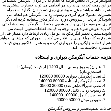
شود.هرگز برای کاهش هزینه ها اقدام به باز کردن آبگرمکن نکنید.اگر
در این زمینه تجربه ای ندارید هر اقدامی می تواند خسارت بیشتری به
همراه داشته باشد و هزینه بیشتری روی دست تان بگذارد.به همراه
تعمیرات معمولا جرم گیری و رسوب زدایی آبگرمکن هم انجام می
شود.اگر مرتب از سرویس دوره ای آبگرمکن استفاده کرده اید دیگر
نیازی به رسوب زدایی و اسید شویی محفظه آبگرمکن نیست.قطعاتی
که باید تعویض شوند هم با توجه به قیمت قطعات،تعیین قیمت می
شود.دستمزد تعمیر آبگرمکن به عوامل زیادی ارتباط دارد همیار قبل از
شروع به کار،مبلغ نهایی را اعلام می کند در صورتی که مشتری بخواهد
همیار قطعه جایگزین را خریداری کرده و به همراه فاکتور روی قیمت
دستمزد محاسبه می کند.
هزینه خدمات آبگرمکن دیواری و ایستاده
عنوان( به روز رسانی سال 1400 ) از قیمت(تومان) تا
قیمت(تومان)
نصب آبگرمکن دیواری 80000 120000
نصب آبگرمکن ایستاده 80000 140000
نصب شیرآلات(هر عدد) 30000 35000
رسوب زدایی کامل 80000 120000
سرویس کامل 100000 140000
تعویض مبدل 50000 60000
خدمات نصب،تعمیر و سرویس آبگرمکن