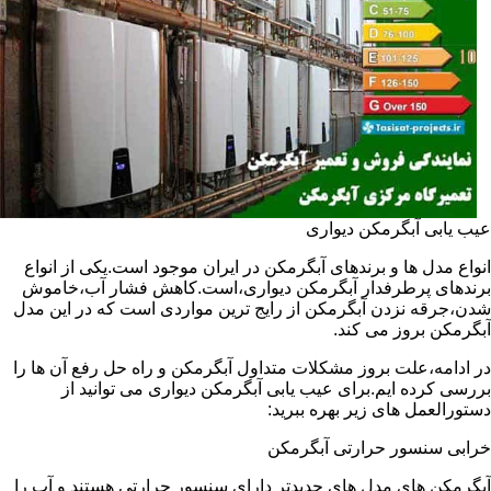
عیب یابی آبگرمکن دیواری
انواع مدل ها و برندهای آبگرمکن در ایران موجود است.یکی از انواع
برندهای پرطرفدار آبگرمکن دیواری،است.کاهش فشار آب،خاموش
شدن،جرقه نزدن آبگرمکن از رایج ترین مواردی است که در این مدل
آبگرمکن بروز می کند.
در ادامه،علت بروز مشکلات متداول آبگرمکن و راه حل رفع آن ها را
بررسی کرده ایم.برای عیب یابی آبگرمکن دیواری می توانید از
دستورالعمل های زیر بهره ببرید:
خرابی سنسور حرارتی آبگرمکن
آبگرمکن های مدل های جدیدتر دارای سنسور حرارتی هستند و آب را