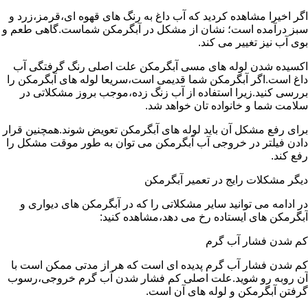
اگر اخیرا مشاهده کردید که آب داغ به رنگ های قهوه ای،قرمز،زرد و
سبز درآمده است؛ نشان از مشکل در آبگرمکن شماست.گاهی طعم و
بوی آب نیز تغییر می کند.
اکسیده شدن لوله های مسی آبگرمکن علت اصلی رنگ گرفتگی آب
داغ است.اگر آبگرمکن شما قدیمی است،سریعا لوله های آبگرمکن را
بررسی کنید.زیرا استفاده از آب زنگ زده،موجب بروز مشکلاتی در
سلامت شما و خانواده تان خواهد شد.
برای رفع مشکل آن باید لوله های آبگرمکن تعویض شوند.همچنین قرار
دادن فیلتر در خروجی آب آبگرمکن می توان به طور موقت مشکل را
رفع کند.
دیگر مشکلات رایج در تعمیر آبگرمکن
در ادامه می توانید سایر مشکلاتی را که در آبگرمکن های دیواری و
آبگرمکن های ایستاده رخ می دهد،مشاهده کنید:
کم شدن فشار آب گرم
کم شدن فشار آب گرم پدیده ای است که هر از مدتی ممکن است با
آن روبه رو شوید.علت اصلی کم فشار شدن آب گرم خروجی،رسوب
گرفتن آبگرمکن و لوله های آن است.