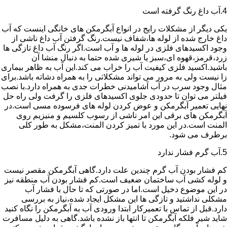
4.آب داغ رنگ گرفته است
یکی دیگر از مشکلات رایج در انواع آبگرمکن های خانگی اینست که آب
داغ خارج شده از لوله ها،شفاف نیست.رنگ گرفتن آب داغ ناشی از
وجود اکسیدهای فلزی در لوله ها و آب است.اگر رنگ آب داغ تازگی ها
زرد،قرمز،قهوه ای،سبز یا شیری شده حتما به دنبال منشا آن
باشید.اکسید فلزی کیفیت آب را خراب می کند.این آب به ظاهر بیماری
زا نیست ولی به مرور می تواند مشکلاتی را به همراه دشاته باشد.برای
مثال وجود سرب در آب آشامیدنی خطرات جدی به همراه دارد.با نصب
فیلتر می توان تا حدودی جلوی اکسیدهای فلزی را گرفت ولی راه حل
نهایی تعمیر آبگرمکن و عوض کردن لوله های فرسوده مسی است.در
آبگرمکن های برقی این امر ناشی از رسوب کلسیم و منیزیم روی
المنت است.در این مورد با تمیز کردن المنت،مشکل به طور کلی
برطرف می شود.
5.آب گرم فشار ندارد
کم فشار بودن آب گرم چندین علت دارد.گاهی آبگرمکن مقصر نیست
و لوله کشی آب ساختمان ضعیف است.کم فشار بودن آب منطقه نیز
در این موضوع دخیل است.اما در صورتی که تا حال با فشار آب
مشکلی نداشتید و تازگی ها این مشکل ایجاد شده،نیاز به بررسی
دارد.قبل از تماس با تعمیرکار ابتدا ورودی آب به آبگرمکن را نگاه کنید
شاید شیر فلکه آبگرمکن تا انتها باز نشده باشد.گاهی به دلیل مسافرت