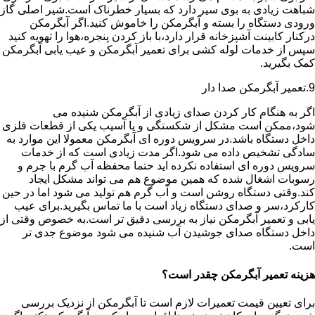
شباهت زیادی به بوی سیر دارد که بسیار خطرناک است.شیر اصلی گاز
ورودی دستگاه را بسته و آبگرمکن را خاموش کنید.اگر آبگرمکن
درکنار کابینت آشپزخانه قرار دارد،با باز کردن پنجره،هوا را تهویه کنید
سپس از خدمات لوله کشی برای تعمیر آبگرمکن و عیب یابی آبگرمکن
کمک بگیرید.
9.تعمیر آبگرمکن صدا دار
اگر به هنگام کار کردن صدای زیادی از آبگرمکن شنیده می
شود،ممکن است مشکل از شکستگی و یا آسیب یکی از قطعات فلزی
داخل دستگاه باشد.در سرویس دوره ای آبگرمکن معمولا این موارد به
سادگی تشخیص داده می شود.اگر مدت زیادی است که از خدمات
سرویس دوره ای استفاده نکرده اید حتما محفظه آب گرم با جرم و
رسوبات اشغال شده که همین موضوع هم می تواند مشکل ایجاد
کند.وقتی دستگاه روشن است و آب گرم هم تولید می شود اما در حین
کارکرد،سر و صدای دستگاه زیاد است با ما تماس بگیرید.برای عیب
یابی و تعمیر آبگرمکن نیاز به بررسی دقیق تر است.به خصوص وقتی از
داخل دستگاه صدای جوشیدن آب شنیده می شود موضوع جدی تر
است.
هزینه تعمیر آبگرمکن چقدر است؟
برای تعیین قیمت تعمیرات لازم است تا آبگرمکن از نزدیک بررسی