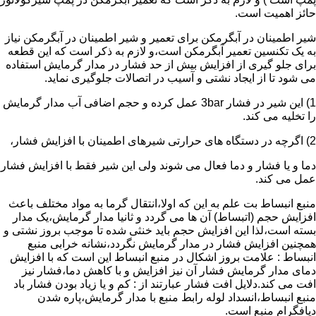
حائز اهمیت است.
شیر اطمینان در آبگرمکن برای تعمیر و شیر اطمینان در آبگرمکن نیاز
به یک تکنسین تعمیر آبگرمکن است،و لازم به ذکر است که این قطعه
برای جلو گیری از افزایش بیش از حد فشار در مدار گرمایش استفاده
می شود تا از ایجاد نشتی و آسیب در اتصالات جلوگیری نماید.
1) این شیر در فشار 3bar عمل کرده و حجم اضافی آب مدار گرمایش
را تخلیه می کند.
2) اگرچه در دستگاه های حرارتی شیرهای اطمینان با افزایش فشار،
دما و یا فشار و دما فعال می شوند ولی این شیر فقط با افزایش فشار
عمل می کند.
منبع انبساط بت علم به این که اولا،انتقال گرما به مواد مختلف باعث
افزایش حجم (اتبساط) آن ها می گردد و ثانیا مدار گرمایش،یک مدار
بسته است،لذا این افزایش حجم باید خنثی شده تا موجب بروز نشتی و
همچنین افزایش فشار در مدار گرمایش نگردد،نشانه خرابی منبع
انبساط : علامت بروز اشکال در منبع انبساط این است که با افزایش
دمای مدار گرمایش فشار آن نیز افزایش و با کاهش دما،فشار نیز
افت می کند.دلایل افت فشار عبارتند از : کم و یا زیاد بودن فشار باد
منبع انبساط،انسداد لوله رابط منبع با مدار گرمایش،پاره شدن
دیافگرام منبع است.