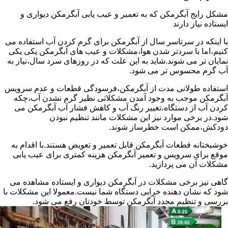
مشکل رایج آبگرمکن که به تعمیر و عیب یابی آبگرمکن دیواری و
ایستاده نیاز دارند
با اینکه در سرتاسر سال از آبگرمکن برای گرم کردن آب استفاده می
کنیم،اما با سردتر شدن هوا،مشکلات و عیب های آبگرمکن یکی یکی
نمایان تر می شوند.شاید به این علت که در روزهای سرد سال،نیاز به
آب گرم محسوس تر می شود.
استفاده طولانی مدت از آبگرمکن،فرسودگی قطعات و عدم سرویس
آبگرمکن موجب به وجود آمدن مشکلاتی نظیر گرم نشدن آب،چکه
کردن آب از دستگاه،تغییر رنگ آب و کاهش فشار آب آبگرمکن می
شود.در برخی موارد نیز این مشکلات مانند تنظیم نبودن
دودکش،ممکن است خطرساز شوند.
خوشبختانه قطعات آبگرمکن قابل تعمیر و تعویض هستند.با اقدام به
موقع برای سرویس و تعمیر آبگرمکن هزینه کمتری برای عیب یابی
مشکلات آن می پردازید.
گاهی نیز برخی مشکلات در آبگرمکن دیواری و ایستاده مشاهده می
شود که نشان دهنده خرابی دستگاه شما نیست.معمولا این مشکلات با
بررسی و تنظیم مجدد آبگرمکن توسط خودتان رفع می شود.