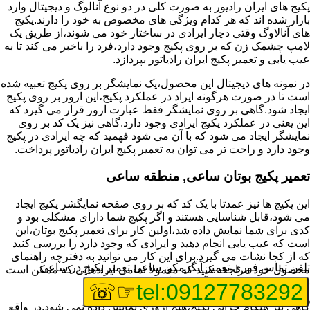
پکیج های ایران رادیور به صورت کلی در دو نوع آنالوگ و دیجیتال وارد
بازار شده اند که هر کدام ویژگی های مخصوص به خود را دارند.پکیج
های آنالاوگ وقتی دچار ایرادی در ساختار خود می شوند،از طریق یک
لامپ چشمک زن که بر روی پکیج وجود دارد،فرد را باخبر می کند تا به
عیب یابی و تعمیر پکیج ایران رادیاتور بپردازد.
در نمونه های دیجیتال این محصول،یک نمایشگر بر روی پکیج تعبیه شده
است تا در صورت هرگونه ایراد در عملکرد پکیج،این ارور بر روی پکیج
ایجاد شود.گاهی بر روی نمایشگر فقط عبارت ارور قرار می گیرد که
این یعنی در عملکرد پکیج ایرادی وجود دارد.گاهی نیز یک کد بر روی
نمایشگر ایجاد می شود که با آن می شود فهمید که چه ایرادی در پکیج
وجود دارد و راحت تر می توان به تعمیر پکیج ایران رادیاتور پرداخت.
تعمیر پکیج بوتان ساعی, منطقه ساعی
این پکیج ها نیز عمدتا با یک کد که بر روی صفحه نمایگشر پکیج ایجاد
می شود،قابل شناسایی هستند و اگر پکیج شما دارای مشکلی بود و
کدی برای شما نمایش داده شد،اولین کار برای تعمیر پکیج بوتان،این
است که عیب یابی انجام دهید و ایرادی که وجود دارد را بررسی کنید
که از کجا نشات می گیرد.برای این کار می توانید به دفترچه راهنمای
تلفن تماس فوری
تعمیر آبگرمکن ساعی,تعمیر پکیج در ساعی
محصول خود مراجعه کنید که معمولا تمامی ایرادهایی که ممکن است
برای پکیج پیش بیاید در آن قرار گرفته است.
☞☏
tel:09127783292
گاهی نیز هنگام خرابی پکیج،هیچ اروری نمایش داده نمی شود.در واقع