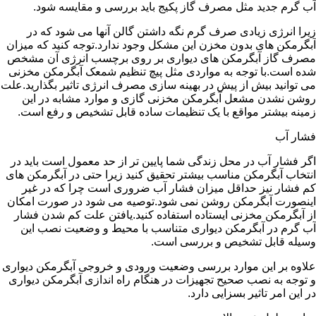
آب گرم جدید مثل مصرف گاز پکیج باید بررسی و مقایسه شود.
زیرا انرژی زیادی صرف گرم نگه داشتن گالن آنها می شود که در
آبگرمکن های بدون مخزن این مشکل وجود ندارد.توجه کنید که میزان
مصرف گاز آبگرمکن های دیواری بر روی برچسب انرژی آن مشخص
شده است.با توجه به مواردی مثل پیچ تنظیم شمعک آبگرمکن مخزنی
می توانید بیش از پیش در بهینه سازی مصرف انرژی تاثیر بگذارید.علت
روشن نشدن مشعل آبگرمکن مخزنی گازی و موارد مشابه در این
زمینه بیشتر مواقع با یک تنظیمات ساده قابل تشخیص و رفع است.
فشار آب
اگر فشار آب در محل زندگی شما پایین تر از حد معمول است باید در
انتخاب آبگرمکن مناسب بیشتر تحقیق کنید زیرا حتی در آبگرمکن های
کم فشار نیز حداقل میزان فشار آب ضروری است چرا که در غیر
اینصورت آبگرمکن روشن نمی شود.توصیه می شود در صورت امکان
از آبگرمکن مخزنی ایستاده استفاده کنید.یافتن علت کم شدن فشار
آب گرم در آبگرمکن دیواری متناسب با محیط و وضعیت نصب این
وسیله قابل تشخیص و بررسی است.
علاوه بر این موارد بررسی وضعیت ورودی و خروجی آبگرمکن دیواری
و توجه به نصب صحیح تجهیزات در هنگام راه اندازی آبگرمکن دیواری
در این امر تاثیر بسزایی دارد.