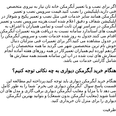
اگر برای نصب و یا تعمیر آبگرمکن خانه تان نیاز به نیروی متخصص
فنی دارید،اپلیکیشن را نصب کنید.قیمت سرویس نصب و تعمیر
آبگرمکن همانند سایر خدمات فنی مثل نصب و تعمیر پکیج و شوفاژ در
اپلیکیشن شفاف و دقیق اعلام شده است.هزینه سرویس نصب و تعمیر
آبگرمکن در سراسر تهران ثابت است و تمامی همیاران با اشراف به
قیمت های استاندارد سامانه نسبت به دریافت هزینه تعمیرات آبگرمکن
اقدام می کنند.جدول به روز شده خدمات نصب و سرویس آبگرمکن را
در جدول مشاهده می کنید.اگر برای تعمیرات فنی منزلتان دنبال
خوش نام ترین متخصصین شهر می گردید ما همه متخصصان را در
گردهم آورده ایم.همیاران تعمیرکار در همه روزهای هفته آماده انجام
سفارش های ثبت شده در اپ این سامانه هستند.همه سفارش ها
شامل گارانتی خدمات می باشد.
هنگام خرید آبگرمکن دیواری به چه نکاتی توجه کنیم؟
هنگام خرید آبگرمکن دیواری باید توجه کنید،پرداخته ایم.مطالعه این
قسمت پاسخ سوال "آبگرمکن دیواری چی بخرم" شما را به طور کامل
می دهد تا با مزایا و معایب آبگرمکن دیواری برقی،گازی و مدل های آن
آشنا شوید (معایب ابگرمکن بدون شمعک) و بتوانید بهترین آبگرمکن
دیواری را برای منزل تان خریداری کنید.
ظرفیت