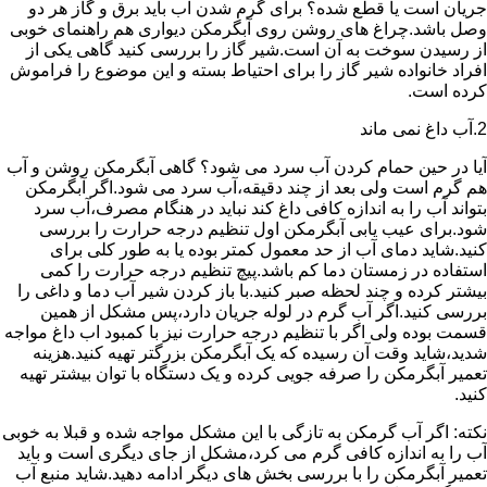
جریان است یا قطع شده؟ برای گرم شدن آب باید برق و گاز هر دو
وصل باشد.چراغ های روشن روی آبگرمکن دیواری هم راهنمای خوبی
از رسیدن سوخت به آن است.شیر گاز را بررسی کنید گاهی یکی از
افراد خانواده شیر گاز را برای احتیاط بسته و این موضوع را فراموش
کرده است.
2.آب داغ نمی ماند
آیا در حین حمام کردن آب سرد می شود؟ گاهی آبگرمکن روشن و آب
هم گرم است ولی بعد از چند دقیقه،آب سرد می شود.اگر آبگرمکن
بتواند آب را به اندازه کافی داغ کند نباید در هنگام مصرف،آب سرد
شود.برای عیب یابی آبگرمکن اول تنظیم درجه حرارت را بررسی
کنید.شاید دمای آب از حد معمول کمتر بوده یا به طور کلی برای
استفاده در زمستان دما کم باشد.پیچ تنظیم درجه حرارت را کمی
بیشتر کرده و چند لحظه صبر کنید.با باز کردن شیر آب دما و داغی را
بررسی کنید.اگر آب گرم در لوله جریان دارد،پس مشکل از همین
قسمت بوده ولی اگر با تنظیم درجه حرارت نیز با کمبود اب داغ مواجه
شدید،شاید وقت آن رسیده که یک آبگرمکن بزرگتر تهیه کنید.هزینه
تعمیر آبگرمکن را صرفه جویی کرده و یک دستگاه با توان بیشتر تهیه
کنید.
نکته: اگر آب گرمکن به تازگی با این مشکل مواجه شده و قبلا به خوبی
آب را به اندازه کافی گرم می کرد،مشکل از جای دیگری است و باید
تعمیر آبگرمکن را با بررسی بخش های دیگر ادامه دهید.شاید منبع آب