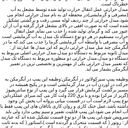
خطرناک است.
مبدل حرارتی عمل انتقال حرارت تولید شده توسط مشعل به آب
(مصرفی و گرمایشی)در محفظه ای به نام مبدل حرارتی انجام می
شود.مبدل حرارتی از چند ردیف لوله مسی رفت و برگشتی تشکیل
شده است که به صورت افقی در بالای مشعل قرار گرفته و آب از آن
عبور می کند و گرمای تولید شده را جذب می نماید.عمل انتقال
حرارت مستقیم در هر دو نوع دستگاه تک مبدل به آب گرمایشی است
و آب مصرفی با واسطه آب گرمایشی گرما را جذب می کند.که ما در
آبگرمکن چند مبل مبدل حرارتی داریم که این مبدل ها عبارتند از :
مبدل ثانویه مربوط به دستگاه دو مبدل،مبدل حرارتی اصلی مربوط به
دستگاه دو مبدل،مبدل حرارتی دو منظوره مربوط به دستگاه تک مبدل
که تعمیر مبدل حرارتی یکی از مهمترین و تخصصی ترین در تعمیر
آبگرمکن بشمار می آید.
وظیفه پمپ سیرکولاتور در آبگرمکن:وظیفه این پمپ در آبگرمکن به
حرکت در آوردن آب در مدار گرمایشی است و در پکیج همیشه در
مسیر برگشت گرمایش قرار می گیرد و این پمپ از نوع سانتریفیوژ
(گریز از مرکز) بوده و با برق 220 ولت کار می کند.مبرای عملکرداین
نوع پمپ لازم است آب در قسمت میانی پروانه آب پخش کن وجود
داشته باشد،عمل خنک کاری و روان کاری یاتاقان های این پمپ فقط با
آب انجام می شود،این پمپ قابلیت تعمیر و سیم پیچی ندارد ولی باید
سرویس شود،این پمپ ها از دو نوع قسمت تشکیل شده اند که عبارتند
از : روتور ( که قسمت متحرک و گردنده است )،استاتور ( که بدنه ثابت
پمپ است ) و لازم به ذکر است که تعمیر آبگرمکن در پمپ سیرکولاتور