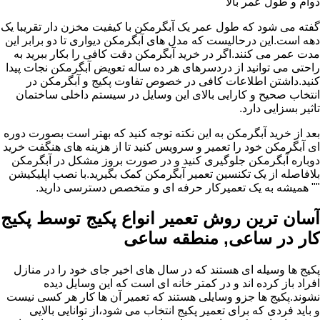
دوام و طول عمر بالا
گفته می شود که طول عمر یک آبگرمکن با کیفیت مخزن دار تقریبا یک
دهه است.این درحالیست که مدل های آبگرمکن دیواری تا دو برابر این
مدت عمر می کنند.اگر در خرید آبگرمکن دقت کافی را بکار ببرید به
راحتی می توانید از دردسرهای هر ده ساله تعویض آبگرمکن نجات پیدا
کنید.داشتن اطلاعات کافی در خصوص تفاوت پکیج و آبگرمکن در
انتخاب صحیح و کارایی بالای این وسایل در سیستم داخلی ساختمان
تاثیر بسزایی دارد.
بعد از خرید آبگرمکن به این نکته توجه کنید که بهتر است بصورت دوره
ای آبگرمکن خود را تعمیر و سرویس کنید تا از هزینه های هنگفت خرید
دوباره آبگرمکن جلوگیری کنید و در صورت بروز مشکل در آبگرمکن
بلافاصله از یک تکنسین تعمیر آبگرمکن کمک بگیرید.با نصب اپلیکیشن
"" همیشه به یک تعمیرکار حرفه ای و متخصص دسترسی دارید.
آسان ترین روش تعمیر انواع پکیج توسط پکیج
کار در ساعی, منطقه ساعی
پکیج ها وسیله ای هستند که در سال های اخیر جای خود را در منازل
افراد باز کرده اند و در کمتر خانه ای است که این وسایل دیده
نشوند.پکیج ها جزو وسایلی هستند که تعمیر آن ها کار هر کسی نیست
و باید فردی که برای تعمیر پکیج انتخاب می شود،از توانایی بالایی