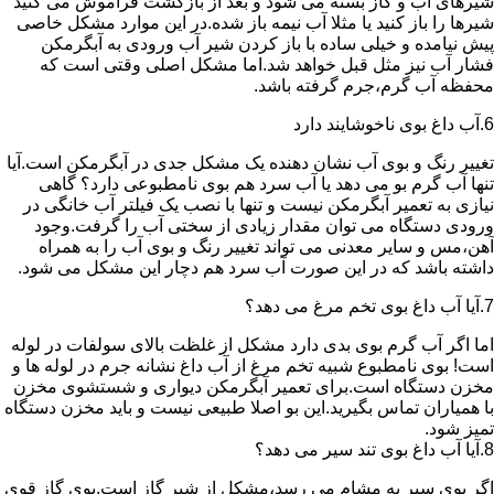
شیرهای آب و گاز بسته می شود و بعد از بازگشت فراموش می کنید
شیرها را باز کنید یا مثلا آب نیمه باز شده.در این موارد مشکل خاصی
پیش نیامده و خیلی ساده با باز کردن شیر آب ورودی به آبگرمکن
فشار آب نیز مثل قبل خواهد شد.اما مشکل اصلی وقتی است که
محفظه آب گرم،جرم گرفته باشد.
6.آب داغ بوی ناخوشایند دارد
تغییر رنگ و بوی آب نشان دهنده یک مشکل جدی در آبگرمکن است.آیا
تنها آب گرم بو می دهد یا آب سرد هم بوی نامطبوعی دارد؟ گاهی
نیازی به تعمیر آبگرمکن نیست و تنها با نصب یک فیلتر آب خانگی در
ورودی دستگاه می توان مقدار زیادی از سختی آب را گرفت.وجود
آهن،مس و سایر معدنی می تواند تغییر رنگ و بوی آب را به همراه
داشته باشد که در این صورت آب سرد هم دچار این مشکل می شود.
7.آیا آب داغ بوی تخم مرغ می دهد؟
اما اگر آب گرم بوی بدی دارد مشکل از غلظت بالای سولفات در لوله
است! بوی نامطبوع شبیه تخم مرغ از آب داغ نشانه جرم در لوله ها و
مخزن دستگاه است.برای تعمیر آبگرمکن دیواری و شستشوی مخزن
با همیاران تماس بگیرید.این بو اصلا طبیعی نیست و باید مخزن دستگاه
تمیز شود.
8.آیا آب داغ بوی تند سیر می دهد؟
اگر بوی سیر به مشام می رسد،مشکل از شیر گاز است.بوی گاز قوی