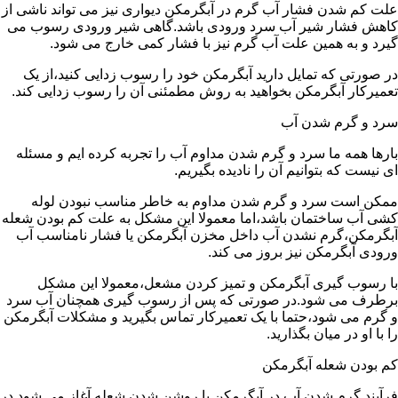
علت کم شدن فشار آب گرم در آبگرمکن دیواری نیز می تواند ناشی از
کاهش فشار شیر آب سرد ورودی باشد.گاهی شیر ورودی رسوب می
گیرد و به همین علت آب گرم نیز با فشار کمی خارج می شود.
در صورتی که تمایل دارید آبگرمکن خود را رسوب زدایی کنید،از یک
تعمیرکار آبگرمکن بخواهید به روش مطمئنی آن را رسوب زدایی کند.
سرد و گرم شدن آب
بارها همه ما سرد و گرم شدن مداوم آب را تجربه کرده ایم و مسئله
ای نیست که بتوانیم آن را نادیده بگیریم.
ممکن است سرد و گرم شدن مداوم به خاطر مناسب نبودن لوله
کشی آب ساختمان باشد،اما معمولا این مشکل به علت کم بودن شعله
آبگرمکن،گرم نشدن آب داخل مخزن آبگرمکن یا فشار نامناسب آب
ورودی آبگرمکن نیز بروز می کند.
با رسوب گیری آبگرمکن و تمیز کردن مشعل،معمولا این مشکل
برطرف می شود.در صورتی که پس از رسوب گیری همچنان آب سرد
و گرم می شود،حتما با یک تعمیرکار تماس بگیرید و مشکلات آبگرمکن
را با او در میان بگذارید.
کم بودن شعله آبگرمکن
فرآیند گرم شدن آب در آبگرمکن با روشن شدن شعله آغاز می شود.در