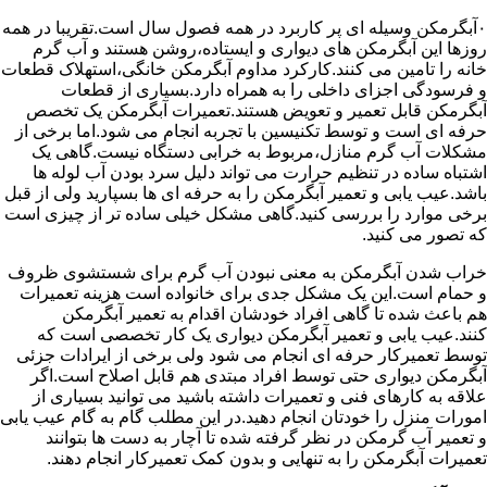
۰آبگرمکن وسیله ای پر کاربرد در همه فصول سال است.تقریبا در همه
روزها این آبگرمکن های دیواری و ایستاده،روشن هستند و آب گرم
خانه را تامین می کنند.کارکرد مداوم آبگرمکن خانگی،استهلاک قطعات
و فرسودگی اجزای داخلی را به همراه دارد.بسیاری از قطعات
آبگرمکن قابل تعمیر و تعویض هستند.تعمیرات آبگرمکن یک تخصص
حرفه ای است و توسط تکنیسین با تجربه انجام می شود.اما برخی از
مشکلات آب گرم منازل،مربوط به خرابی دستگاه نیست.گاهی یک
اشتباه ساده در تنظیم حرارت می تواند دلیل سرد بودن آب لوله ها
باشد.عیب یابی و تعمیر آبگرمکن را به حرفه ای ها بسپارید ولی از قبل
برخی موارد را بررسی کنید.گاهی مشکل خیلی ساده تر از چیزی است
که تصور می کنید.
خراب شدن آبگرمکن به معنی نبودن آب گرم برای شستشوی ظروف
و حمام است.این یک مشکل جدی برای خانواده است هزینه تعمیرات
هم باعث شده تا گاهی افراد خودشان اقدام به تعمیر آبگرمکن
کنند.عیب یابی و تعمیر آبگرمکن دیواری یک کار تخصصی است که
توسط تعمیرکار حرفه ای انجام می شود ولی برخی از ایرادات جزئی
آبگرمکن دیواری حتی توسط افراد مبتدی هم قابل اصلاح است.اگر
علاقه به کارهای فنی و تعمیرات داشته باشید می توانید بسیاری از
امورات منزل را خودتان انجام دهید.در این مطلب گام به گام عیب یابی
و تعمیر آب گرمکن در نظر گرفته شده تا آچار به دست ها بتوانند
تعمیرات آبگرمکن را به تنهایی و بدون کمک تعمیرکار انجام دهند.