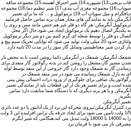
قاب برنجی،13) شیپوره،14) شیر احتراق آهسته،15) مجموعه ساقه
سوپاپ،16) مجموعه مغزی آب بندی،17) شیر تنظیم دما،18) مجموعه
دیافگرام و میل سوپاپ آب 19) ترموکوپل و … که ما برای تعمیر
آبگرمکن باید به نمایندگی های مجاز همان برند تماس حاصل فرمایید.
ترموکوپل آبگرمکن: هر گاه دو فلز غیر هم جنس مانند مس و روی را
به یکدیگر اتصال دهیم یک ترموکوپل ایجاد می شود.حال اگر محل
اتصال دو فلز را توسط شعله ای گرم کنیم بین دو سر دیگر ترموکوپل
ولتاژی حدود 20 میلی ولت تولید می شود که توانایی تحریک سیم پیچ و
باز کردن شیر مغناطیسی وسایل گاز سوز را در مدت 20 ثانیه دارد.
شمعک آبگرمکن: شمعک در آبگرمکن دائما روشن است تا به محض باز
شدن مسیر گاز،مشعل را روشن کند.در بدنه رگولاتور گاز منفذی برای
رساندن گاز به شمعک وجود دارد گاز خروجی از این منفذ توسط لوله
ای به نازل شمعک رسانیده می شود.در سر منفذ شمعک در
رگولاتور،یک صافی برای جلوگیری از ورود ذرات احتمالی پیش بینی
شده است.و برای تعمیر هر یک از این قطعات باید از نمایندگی تعمیر
آبگرمکن و یا هر برند دیگری که با دستگاه شما متابقت دارد تماس
بگیرید.
تعمیر آبگرمکن
برد کنترل آبگرمکن:نیروی محرکه این برد از یک آدابتور یا دو عدد باتری
1/5 ولت تامین می شود.برای ایجاد جرقه یک تراس افزاینده این 3 ولت
را به 14000 تا 18000 ولت تبدیل می کند.هنگامی که شیر آبگرم
مصرفی باز می شود با فرمان برد