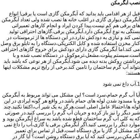
نصب آبگرمکن
قبل از هر اقدامی باید بدانید که آبگرمکن گازی است یا برقی! انواع
آبگرمکن دیواری گازی در اغلب خانه ها نصب شده ولی تعداد آبگرمکن
های برقی هم کم نیست.پیدا کردن ایراد و انجام کارهای تعمیراتی
بستگی به نوع آبگرمکن دارد.آبگرمکن برقی،گازهای احتراقی تولید
نمی کند و نیازی به دودکش ندارد.در این دستگاه ها از ترموستات در
کنار مخزن استفاده شده و کابل الکتریکی،دستگاه را به تابلو برق وصل
می کند.اما آبگرمکن گازی دارای دودکش برای خروج گازهای احتراقی
است.سیستم پیلوت،مشعل،ترموکوبل در دستگاه نصب شده و با
برداشتن روکش بدنه دیده می شود.آبگرمکن از هر نوعی که باشد باید
بتواند آب گرم ساختمان را تامین کند.برخی از رایج تریم مشکلات اینها
هستند:
1.آب داغ نمی شود
آیا آب گرم حمام،سرد است؟ این مشکل می تواند مربوط به آبگرمکن
و یا مسدود شدن لوله های حمام باشد.در واقع هر گونه ایرادی در این
لوله ها،احتمالا عامل اصلی است.هرگز به یک شیر آب،اکتفا نکنید.چند
شیر دیگر را نیز باز کرده و جریان آب گرم را بررسی کنید.در صورتی
که به کلی آب گرم ساختمان قطع شده باشد به سراغ آبگرمکن بوید و
موارد دیگر را بررسی کنید.اگر آبگرمکن برقی یا گازی،آب را داغ نمی
کند مشکل از گاز یا برق دستگاه است.قبل از تماس برای تعمیر
آبگرمکن،بررسی کنید که آیا برق دستگاه روشن است؟ آیا گاز در