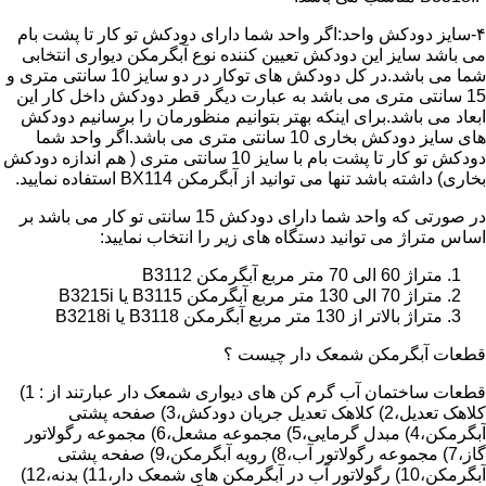
۴-سایز دودکش واحد:اگر واحد شما دارای دودکش تو کار تا پشت بام
می باشد سایز این دودکش تعیین کننده نوع آبگرمکن دیواری انتخابی
شما می باشد.در کل دودکش های توکار در دو سایز 10 سانتی متری و
15 سانتی متری می باشد به عبارت دیگر قطر دودکش داخل کار این
ابعاد می باشد.برای اینکه بهتر بتوانیم منظورمان را برسانیم دودکش
های سایز دودکش بخاری 10 سانتی متری می باشد.اگر واحد شما
دودکش تو کار تا پشت بام با سایز 10 سانتی متری ( هم اندازه دودکش
بخاری) داشته باشد تنها می توانید از آبگرمکن BX114 استفاده نمایید.
در صورتی که واحد شما دارای دودکش 15 سانتی تو کار می باشد بر
اساس متراژ می توانید دستگاه های زیر را انتخاب نمایید:
متراژ 60 الی 70 متر مربع آبگرمکن B3112
متراژ 70 الی 130 متر مربع آبگرمکن B3115 یا B3215i
متراژ بالاتر از 130 متر مربع آبگرمکن B3118 یا B3218i
قطعات آبگرمکن شمعک دار چیست ؟
قطعات ساختمان آب گرم کن های دیواری شمعک دار عبارتند از : 1)
کلاهک تعدیل،2) کلاهک تعدیل جریان دودکش،3) صفحه پشتی
آبگرمکن،4) مبدل گرمایی،5) مجموعه مشعل،6) مجموعه رگولاتور
گاز،7) مجموعه رگولاتور آب،8) رویه آبگرمکن،9) صفحه پشتی
آبگرمکن،10) رگولاتور آب در آبگرمکن های شمعک دار،11) بدنه،12)