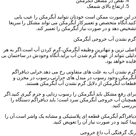
نقص در مشعل آبگرمکن
ارتفاع بالای شمعک
در این صورت ممکن است خودتان نتوانید آبگرمکن را عیب یابی
کنید.آنگاه متخصص و تعمیرکار آبگرمکن می تواند مشکل را سریعا
تشخیص دهد و در صورت نیاز آبگرمکن را تعمیر کند.
گرم نشدن آب خروجی آبگرمکن
اصلی ترین و تنهاترین وظیفه آبگرمکن،گرم کردن آب است.اگر به هر
دلیلی نتواند از عهده گرم شدن آب برآید،آنگاه وجودش در ساختمان بی
فایده خواهد بود.
گرم نشدن آب به علت های متفاوتی رخ می دهد.خرابی دیافراگم
آبگرمکن،وجود رسوب در مبدل های حرارتی،رسوب در مخزن و
قطعات آبگرمکن از دلایل گرم نشدن آب آبگرمکن هستند.
برای رفع مشکل باید آبگرمکن را رسوب زدایی و جرم گیری کنید.اگر
همچنان آب خروجی آبگرمکن سرد است؛ باید دیافراگم دستگاه را
بررسی کنید.
دیافراگم آبگرمکن قطعه ای پلاستیکی و مشابه یک واشر است.آن را
پیدا کنید و در صورت نیاز آن را تعویض کنید.
رنگ گرفتگی آب داغ خروجی