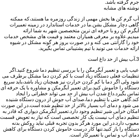
جرم گرفته باشد.
نوشته های مشابه
آب گرم کن ها بخش مهمی از زندگی روزمره ما هستند،که ممکنه
گاهی دچار مشکل بشن.ما در خدمات استاندارد در زمینه تعمیرات
آبگرم کن رو با حرفه ای ترین متخصصین شهر به شما ارائه
میدیم.علاوه بر معرفی همیاران معتمد و قیمت های مشخص خدمات
خود را گارانتی می کنه و در صورت بروز هر گونه مشکل در شیوه
ارائه خدمات می تونید با تیم پشتیبانی تماس بگیرید.
3.آب بیش از حد داغ است
عیب یابی و تعمیر آبگرمگن را با بررسی تنظیم دما شروع کنید.اگر
تنظیمات فعلی دستگاه زیاد است با کم کردن دما مشکل برطرف می
شود ولی اگر دما با کم کردن حرارت نیز همچنان زیاد باشد،باید سریع
دستگاه را خاموش کنید.برای تعمیر آبگرمکن و مشاوره با یک حرفه ای
تماس بگیرد.داغ شدن آب بیش از حد می تواند خطراتی را ایجاد
کند.گاهی حتی با تنظیم دما،صدای آب جوش از درون دستگاه شنیده
می شود و دمای آب بسیار بالاتر از حد تنظیم شده است.در این صورت
امکان خرابی شیر تنظیم وجود دارد.تعمیر آبگرمکن دیواری که قادر به
تنظیم دمای آب نیست یک کار تخصصی است که نیاز به تعویض قسمت
معیوب دارد.در این مورد هرگز بدون تجربه قبلی نباید روکش بدنه
دستگاه را باز کنید.تنها کار درست خاموش کردن دستگاه برای کاهش
دمای آب و تماس با تعمیرکار است.