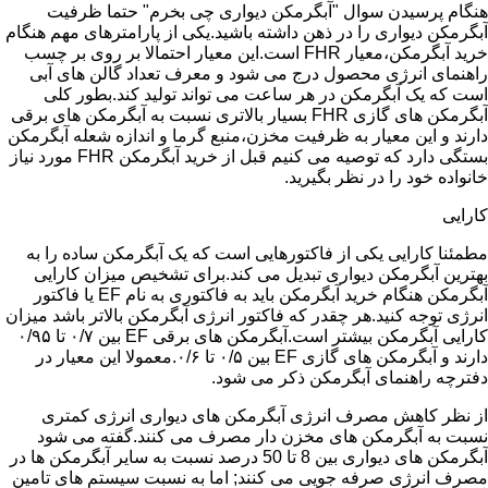
هنگام پرسیدن سوال "آبگرمکن دیواری چی بخرم" حتما ظرفیت
آبگرمکن دیواری را در ذهن داشته باشید.یکی از پارامترهای مهم هنگام
خرید آبگرمکن،معیار FHR است.این معیار احتمالا بر روی بر چسب
راهنمای انرژی محصول درج می شود و معرف تعداد گالن های آبی
است که یک آبگرمکن در هر ساعت می تواند تولید کند.بطور کلی
آبگرمکن های گازی FHR بسیار بالاتری نسبت به آبگرمکن های برقی
دارند و این معیار به ظرفیت مخزن،منبع گرما و اندازه شعله آبگرمکن
بستگی دارد که توصیه می کنیم قبل از خرید آبگرمکن FHR مورد نیاز
خانواده خود را در نظر بگیرید.
کارایی
مطمئنا کارایی یکی از فاکتورهایی است که یک آبگرمکن ساده را به
بهترین آبگرمکن دیواری تبدیل می کند.برای تشخیص میزان کارایی
آبگرمکن هنگام خرید آبگرمکن باید به فاکتوری به نام EF یا فاکتور
انرژی توجه کنید.هر چقدر که فاکتور انرژی آبگرمکن بالاتر باشد میزان
کارایی آبگرمکن بیشتر است.آبگرمکن های برقی EF بین ۰/۷ تا ۰/۹۵
دارند و آبگرمکن های گازی EF بین ۰/۵ تا ۰/۶.معمولا این معیار در
دفترچه راهنمای آبگرمکن ذکر می شود.
از نظر کاهش مصرف انرژی آبگرمکن های دیواری انرژی کمتری
نسبت به آبگرمکن های مخزن دار مصرف می کنند.گفته می شود
آبگرمکن های دیواری بین 8 تا 50 درصد نسبت به سایر آبگرمکن ها در
مصرف انرژی صرفه جویی می کنند; اما به نسبت سیستم های تامین