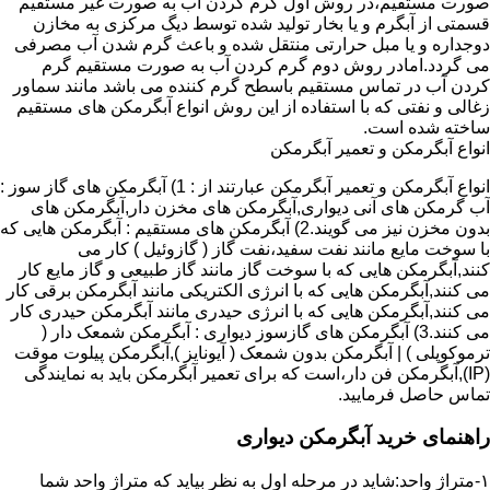
صورت مستقیم،در روش اول گرم کردن آب به صورت غیر مستقیم
قسمتی از آبگرم و یا بخار تولید شده توسط دیگ مرکزی به مخازن
دوجداره و یا مبل حرارتی منتقل شده و باعث گرم شدن آب مصرفی
می گردد.امادر روش دوم گرم کردن آب به صورت مستقیم گرم
کردن آب در تماس مستقیم باسطح گرم کننده می باشد مانند سماور
زغالی و نفتی که با استفاده از این روش انواع آبگرمکن های مستقیم
ساخته شده است.
انواع آبگرمکن و تعمیر آبگرمکن
انواع آبگرمکن و تعمیر آبگرمکن عبارتند از : 1) آبگرمکن های گاز سوز :
آب گرمکن های آنی دیواری,آبگرمکن های مخزن دار,آبگرمکن های
بدون مخزن نیز می گویند.2) آبگرمکن های مستقیم : آبگرمکن هایی که
با سوخت مایع مانند نفت سفید،نفت گاز ( گازوئیل ) کار می
کنند,آبگرمکن هایی که با سوخت گاز مانند گاز طبیعی و گاز مایع کار
می کنند,آبگرمکن هایی که با انرژی الکتریکی مانند آبگرمکن برقی کار
می کنند,آبگرمکن هایی که با انرژی حیدری مانند آبگرمکن حیدری کار
می کنند.3) آبگرمکن های گازسوز دیواری : آبگرمکن شمعک دار (
ترموکوپلی ) | آبگرمکن بدون شمعک ( آیونایز ),آبگرمکن پیلوت موقت
(IP),آبگرمکن فن دار،است که برای تعمیر آبگرمکن باید به نمایندگی
تماس حاصل فرمایید.
راهنمای خرید آبگرمکن دیواری
۱-متراژ واحد:شاید در مرحله اول به نظر بیاید که متراژ واحد شما