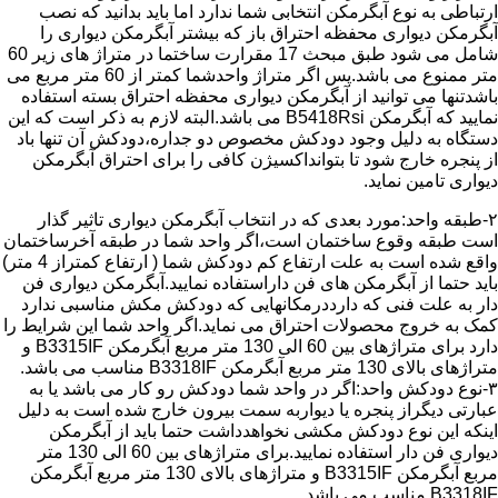
ارتباطی به نوع آبگرمکن انتخابی شما ندارد اما باید بدانید که نصب
آبگرمکن دیواری محفظه احتراق باز که بیشتر آبگرمکن دیواری را
شامل می شود طبق مبحث 17 مقرارت ساختما در متراژ های زیر 60
متر ممنوع می باشد.پس اگر متراژ واحدشما کمتر از 60 متر مربع می
باشدتنها می توانید از آبگرمکن دیواری محفظه احتراق بسته استفاده
نمایید که آبگرمکن B5418Rsi می باشد.البته لازم به ذکر است که این
دستگاه به دلیل وجود دودکش مخصوص دو جداره،دودکش آن تنها باد
از پنجره خارج شود تا بتوانداکسیژن کافی را برای احتراق آبگرمکن
دیواری تامین نماید.
۲-طبقه واحد:مورد بعدی که در انتخاب آبگرمکن دیواری تاثیر گذار
است طبقه وقوع ساختمان است،اگر واحد شما در طبقه آخرساختمان
واقع شده است به علت ارتفاع کم دودکش شما ( ارتفاع کمتراز 4 متر)
باید حتما از آبگرمکن های فن داراستفاده نمایید.آبگرمکن دیواری فن
دار به علت فنی که دارددرمکانهایی که دودکش مکش مناسبی ندارد
کمک به خروج محصولات احتراق می نماید.اگر واحد شما این شرایط را
دارد برای متراژهای بین 60 الی 130 متر مربع آبگرمکن B3315IF و
متراژهای بالای 130 متر مربع آبگرمکن B3318IF مناسب می باشد.
۳-نوع دودکش واحد:اگر در واحد شما دودکش رو کار می باشد یا به
عبارتی دیگراز پنجره یا دیواربه سمت بیرون خارج شده است به دلیل
اینکه این نوع دودکش مکشی نخواهدداشت حتما باید از آبگرمکن
دیواری فن دار استفاده نمایید.برای متراژهای بین 60 الی 130 متر
مربع آبگرمکن B3315IF و متراژهای بالای 130 متر مربع آبگرمکن
B3318IF مناسب می باشد.