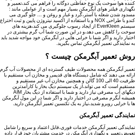
کننده هوا سوخت یک نوع حفاظتی دوگانه را فراهم می کند،تعمیر و
نگهداری فیلتر هوای آبگرمکن بسیار مهم است و از عواملی مانند :
مسدود شدن شعله با آستر،گرد و غبار و روغن و … جلو گیری می
کندو با طراحی NOX و با استفاده از اکسید نیتروژن پایین و ثبت اختراع
سیستم EverKleen از ایجاد رسوب جلوگیری می کند،هزینه های
سوخت را کاهش می دهد،و در این صورت شما آب گرم بیشتری در
اختیار دارید و اگر شما با خرابی هایی در آبگرمکن خود مواجه شدید باید
به نمایندگی تعمیر آبگرمکن تماس بگیرید.
روش تعمیر آبگرمکن چیست ؟
تعمیر آبگرمکن همه محصولات طیف گسترده ای از محصولات آب گرم
ارائه می دهند که شامل دیستگاه های قدیمی و مخازن آب مستقیم با
ظرفیت 40 الی 100 گالن و همچنین مخازن آب غیر مستقیم و
مستقیم است که می تواند،از یک سیستم دیگ بخار با کارآمدترین
دیگهای آب مصرفی نیاز دارید و شما با استفاده از دیگ بخار AIM
همیشه آبگرم مصرفی در اختیار دارید و اگر شما در این مول آبگرمکن
ها با خرابی روبرو شدید،نیاز به یک تکنسین تعمیر آبگرمکن دارید.
نمایندگی تعمیر آبگرمکن
نمایندگی تعمیر آبگرمکن خدمات فوری،قابل اعتماد و سریع را شامل
تعویض،تعمیر و نگهداری آبگرمکن در خدمت مشتریان خود قرار داده