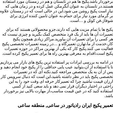
برخوردار باشد.پکیج ها هم در تابستان و هم در زمستان مورد استفاده
هستند.در تابستان به عنوان آبگرمکن عمل کرده و در زمان هایی که
نیاز است پکیج روشن می شود.این در حالی است که در زمستان علاوه
بر گرمای مورد نیاز برای حمام،به عنوان تامین کننده انرژی برای
شوفاژ،فن کوئل و …است.
پکیج ها با تمام مزیت هایی که دارند،جزو محصولاتی هستند که برای
تعمیرات آن ها باید از یک فرد متخصص کمک بگیرید و چیزی نیست که
هر کسی را برای تعمیرات آن بیاورید.مراکز زیادی همچون پکیج
کار،خدمت از ما،تهارن تعمیرگاه و …در زمینه تعمیرات تخصصی پکیج
فعالیت می کنند.پکیج کار که یکی از بهترین مراکز در حوزه تعمیرات
پکیج است،اقدام به معرفی بهترین راه ها برای تعمیر پکیج کرده است.
در ادامه به بررسی ایرادات پر استفاده ترین پکیج های بازار می پردازیم
تا با استفاده از آن،بتوانید عیب یابی حداقلی را از پکیج خود انجام دهید و
پس از آن به یک متخصص مراجعه کنید.نکته ای که در تعمیرات
تخصصی پکیج باید در نظر داشته باشید،این است که دنبال سرویس کار
ارزان قیمت نباشید چرا که تعمیرکار حرفه ای وقت خود را به این
راحتی در اختیار دیگران قرار نمی دهد و باید سعی کنید از کسی
استفاده کنید که در عین قیمت مناسب،از مهارت بالایی نیز برخوردار
باشد.
تعمیر پکیج ایران رادیاتور در ساعی, منطقه ساعی