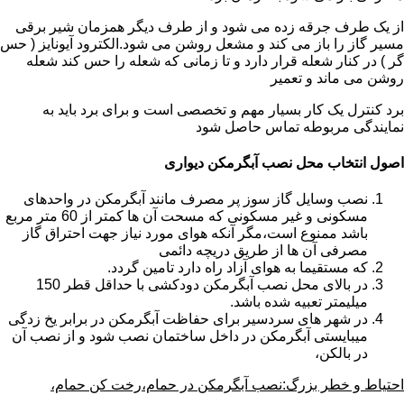
از یک طرف جرقه زده می شود و از طرف دیگر همزمان شیر برقی
مسیر گاز را باز می کند و مشعل روشن می شود.الکترود آیونایز ( حس
گر ) در کنار شعله قرار دارد و تا زمانی که شعله را حس کند شعله
روشن می ماند و تعمیر
برد کنترل یک کار بسیار مهم و تخصصی است و برای برد باید به
نمایندگی مربوطه تماس حاصل شود
اصول انتخاب محل نصب آبگرمکن دیواری
نصب وسایل گاز سوز پر مصرف مانند آبگرمکن در واحدهای
مسکونی و غیر مسکونی که مسحت آن ها کمتر از 60 متر مربع
باشد ممنوع است،مگر آنکه هوای مورد نیاز جهت احتراق گاز
مصرفی آن ها از طریق دریچه دائمی
که مستقیما به هوای آزاد راه دارد تامین گردد.
در بالای محل نصب آبگرمکن دودکشی با حداقل قطر 150
میلیمتر تعبیه شده باشد.
در شهر های سردسیر برای حفاظت آبگرمکن در برابر یخ زدگی
میبایستی آبگرمکن در داخل ساختمان نصب شود و از نصب آن
در بالکن،
احتیاط و خطر بزرگ:نصب آبگرمکن در حمام،رخت کن حمام،