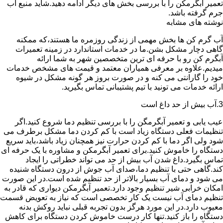
تعمیر آبگرمکن را با بررسی بخش های دیگر ادامه دهید.شاید منبع آب
جرم گرفته باشد.
نوشته های مشابه
آب گرم کن ها بخش مهمی از زندگی روزمره ما هستند،که ممکنه
گاهی دچار مشکل بشن.ما در خدمات استاندارد در زمینه تعمیرات
آبگرم کن رو با حرفه ای ترین متخصصین شهر به شما ارائه
میدیم.علاوه بر معرفی همیاران معتمد و قیمت های مشخص خدمات
خود را گارانتی می کنه و در صورت بروز هر گونه مشکل در شیوه
ارائه خدمات می تونید با تیم پشتیبانی تماس بگیرید.
3.آب بیش از حد داغ است
عیب یابی و تعمیر آبگرمگن را با بررسی تنظیم دما شروع کنید.اگر
تنظیمات فعلی دستگاه زیاد است با کم کردن دما مشکل برطرف می
شود ولی اگر دما با کم کردن حرارت نیز همچنان زیاد باشد،باید سریع
دستگاه را خاموش کنید.برای تعمیر آبگرمکن و مشاوره با یک حرفه ای
تماس بگیرد.داغ شدن آب بیش از حد می تواند خطراتی را ایجاد
کند.گاهی حتی با تنظیم دما،صدای آب جوش از درون دستگاه شنیده
می شود و دمای آب بسیار بالاتر از حد تنظیم شده است.در این صورت
امکان خرابی شیر تنظیم وجود دارد.تعمیر آبگرمکن دیواری که قادر به
تنظیم دمای آب نیست یک کار تخصصی است که نیاز به تعویض قسمت
معیوب دارد.در این مورد هرگز بدون تجربه قبلی نباید روکش بدنه
دستگاه را باز کنید.تنها کار درست خاموش کردن دستگاه برای کاهش