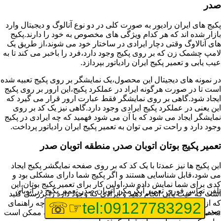
صدر
پکیج های ایران رادیور به صورت کلی در دو نوع آنالوگ و دیجیتال وارد
بازار شده اند که هر کدام ویژگی های مخصوص به خود را دارند.پکیج
های آنالاوگ وقتی دچار ایرادی در ساختار خود می شوند،از طریق یک
لامپ چشمک زن که بر روی پکیج وجود دارد،فرد را باخبر می کند تا به
عیب یابی و تعمیر پکیج ایران رادیاتور بپردازد.
در نمونه های دیجیتال این محصول،یک نمایشگر بر روی پکیج تعبیه شده
است تا در صورت هرگونه ایراد در عملکرد پکیج،این ارور بر روی پکیج
ایجاد شود.گاهی بر روی نمایشگر فقط عبارت ارور قرار می گیرد که
این یعنی در عملکرد پکیج ایرادی وجود دارد.گاهی نیز یک کد بر روی
نمایشگر ایجاد می شود که با آن می شود فهمید که چه ایرادی در پکیج
وجود دارد و راحت تر می توان به تعمیر پکیج ایران رادیاتور پرداخت.
تعمیر پکیج بوتان اتوبان صدر, منطقه اتوبان صدر
این پکیج ها نیز عمدتا با یک کد که بر روی صفحه نمایگشر پکیج ایجاد
می شود،قابل شناسایی هستند و اگر پکیج شما دارای مشکلی بود و
کدی برای شما نمایش داده شد،اولین کار برای تعمیر پکیج بوتان،این
تلفن تماس فوری
تعمیر آبگرمکن اتوبان صدر,تعمیر پکیج در اتوبان
است که عیب یابی انجام دهید و ایرادی که وجود دارد را بررسی کنید
که از کجا نشات می گیرد.برای این کار می توانید به دفترچه راهنمای
☞☏
tel:09127783292
صدر
محصول خود مراجعه کنید که معمولا تمامی ایرادهایی که ممکن است