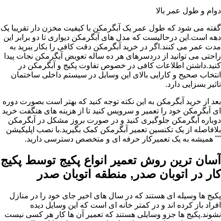
دوام و طول عمر بالا
گفته می شود که طول عمر یک آبگرمکن با کیفیت مخزن دار تقریبا یک
دهه است.این درحالیست که مدل های آبگرمکن دیواری تا دو برابر این
مدت عمر می کنند.اگر در خرید آبگرمکن دقت کافی را بکار ببرید به
راحتی می توانید از دردسرهای هر ده ساله تعویض آبگرمکن نجات پیدا
کنید.داشتن اطلاعات کافی در خصوص تفاوت پکیج و آبگرمکن در
انتخاب صحیح و کارایی بالای این وسایل در سیستم داخلی ساختمان
تاثیر بسزایی دارد.
بعد از خرید آبگرمکن به این نکته توجه کنید که بهتر است بصورت دوره
ای آبگرمکن خود را تعمیر و سرویس کنید تا از هزینه های هنگفت خرید
دوباره آبگرمکن جلوگیری کنید و در صورت بروز مشکل در آبگرمکن
بلافاصله از یک تکنسین تعمیر آبگرمکن کمک بگیرید.با نصب اپلیکیشن
"" همیشه به یک تعمیرکار حرفه ای و متخصص دسترسی دارید.
آسان ترین روش تعمیر انواع پکیج توسط پکیج
کار در اتوبان صدر, منطقه اتوبان صدر
پکیج ها وسیله ای هستند که در سال های اخیر جای خود را در منازل
افراد باز کرده اند و در کمتر خانه ای است که این وسایل دیده
نشوند.پکیج ها جزو وسایلی هستند که تعمیر آن ها کار هر کسی نیست