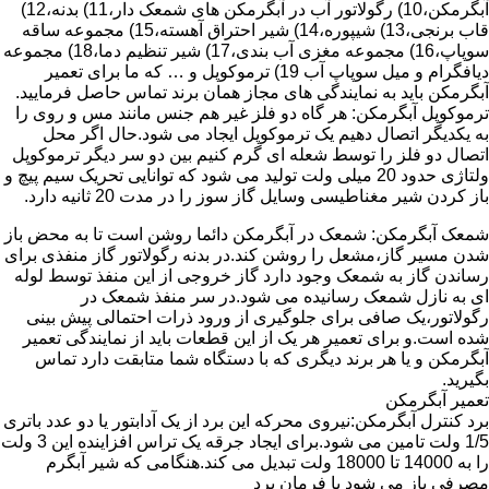
آبگرمکن،10) رگولاتور آب در آبگرمکن های شمعک دار،11) بدنه،12)
قاب برنجی،13) شیپوره،14) شیر احتراق آهسته،15) مجموعه ساقه
سوپاپ،16) مجموعه مغزی آب بندی،17) شیر تنظیم دما،18) مجموعه
دیافگرام و میل سوپاپ آب 19) ترموکوپل و … که ما برای تعمیر
آبگرمکن باید به نمایندگی های مجاز همان برند تماس حاصل فرمایید.
ترموکوپل آبگرمکن: هر گاه دو فلز غیر هم جنس مانند مس و روی را
به یکدیگر اتصال دهیم یک ترموکوپل ایجاد می شود.حال اگر محل
اتصال دو فلز را توسط شعله ای گرم کنیم بین دو سر دیگر ترموکوپل
ولتاژی حدود 20 میلی ولت تولید می شود که توانایی تحریک سیم پیچ و
باز کردن شیر مغناطیسی وسایل گاز سوز را در مدت 20 ثانیه دارد.
شمعک آبگرمکن: شمعک در آبگرمکن دائما روشن است تا به محض باز
شدن مسیر گاز،مشعل را روشن کند.در بدنه رگولاتور گاز منفذی برای
رساندن گاز به شمعک وجود دارد گاز خروجی از این منفذ توسط لوله
ای به نازل شمعک رسانیده می شود.در سر منفذ شمعک در
رگولاتور،یک صافی برای جلوگیری از ورود ذرات احتمالی پیش بینی
شده است.و برای تعمیر هر یک از این قطعات باید از نمایندگی تعمیر
آبگرمکن و یا هر برند دیگری که با دستگاه شما متابقت دارد تماس
بگیرید.
تعمیر آبگرمکن
برد کنترل آبگرمکن:نیروی محرکه این برد از یک آدابتور یا دو عدد باتری
1/5 ولت تامین می شود.برای ایجاد جرقه یک تراس افزاینده این 3 ولت
را به 14000 تا 18000 ولت تبدیل می کند.هنگامی که شیر آبگرم
مصرفی باز می شود با فرمان برد