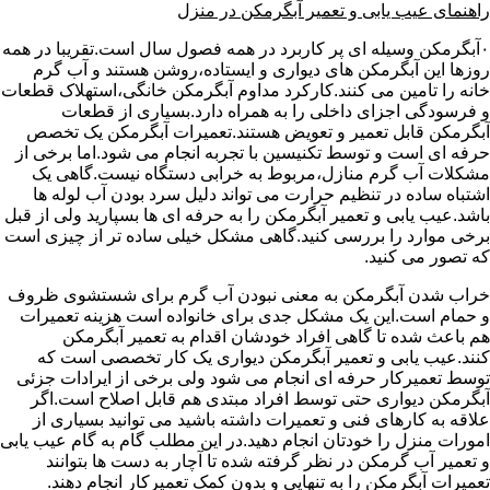
راهنمای عیب یابی و تعمیر آبگرمکن در منزل
۰آبگرمکن وسیله ای پر کاربرد در همه فصول سال است.تقریبا در همه
روزها این آبگرمکن های دیواری و ایستاده،روشن هستند و آب گرم
خانه را تامین می کنند.کارکرد مداوم آبگرمکن خانگی،استهلاک قطعات
و فرسودگی اجزای داخلی را به همراه دارد.بسیاری از قطعات
آبگرمکن قابل تعمیر و تعویض هستند.تعمیرات آبگرمکن یک تخصص
حرفه ای است و توسط تکنیسین با تجربه انجام می شود.اما برخی از
مشکلات آب گرم منازل،مربوط به خرابی دستگاه نیست.گاهی یک
اشتباه ساده در تنظیم حرارت می تواند دلیل سرد بودن آب لوله ها
باشد.عیب یابی و تعمیر آبگرمکن را به حرفه ای ها بسپارید ولی از قبل
برخی موارد را بررسی کنید.گاهی مشکل خیلی ساده تر از چیزی است
که تصور می کنید.
خراب شدن آبگرمکن به معنی نبودن آب گرم برای شستشوی ظروف
و حمام است.این یک مشکل جدی برای خانواده است هزینه تعمیرات
هم باعث شده تا گاهی افراد خودشان اقدام به تعمیر آبگرمکن
کنند.عیب یابی و تعمیر آبگرمکن دیواری یک کار تخصصی است که
توسط تعمیرکار حرفه ای انجام می شود ولی برخی از ایرادات جزئی
آبگرمکن دیواری حتی توسط افراد مبتدی هم قابل اصلاح است.اگر
علاقه به کارهای فنی و تعمیرات داشته باشید می توانید بسیاری از
امورات منزل را خودتان انجام دهید.در این مطلب گام به گام عیب یابی
و تعمیر آب گرمکن در نظر گرفته شده تا آچار به دست ها بتوانند
تعمیرات آبگرمکن را به تنهایی و بدون کمک تعمیرکار انجام دهند.