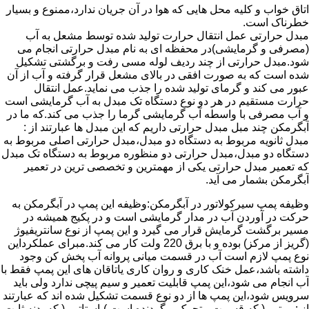
اتاق خواب و کلیه محل هایی که هوا در آن جریان ندارد،ممنوع و بسیار
خطرناک است.
مبدل حرارتی عمل انتقال حرارت تولید شده توسط مشعل به آب
(مصرفی و گرمایشی)در محفظه ای به نام مبدل حرارتی انجام می
شود.مبدل حرارتی از چند ردیف لوله مسی رفت و برگشتی تشکیل
شده است که به صورت افقی در بالای مشعل قرار گرفته و آب از آن
عبور می کند و گرمای تولید شده را جذب می نماید.عمل انتقال
حرارت مستقیم در هر دو نوع دستگاه تک مبدل به آب گرمایشی است
و آب مصرفی با واسطه آب گرمایشی گرما را جذب می کند.که ما در
آبگرمکن چند مبل مبدل حرارتی داریم که این مبدل ها عبارتند از :
مبدل ثانویه مربوط به دستگاه دو مبدل،مبدل حرارتی اصلی مربوط به
دستگاه دو مبدل،مبدل حرارتی دو منظوره مربوط به دستگاه تک مبدل
که تعمیر مبدل حرارتی یکی از مهمترین و تخصصی ترین در تعمیر
آبگرمکن بشمار می آید.
وظیفه پمپ سیرکولاتور در آبگرمکن:وظیفه این پمپ در آبگرمکن به
حرکت در آوردن آب در مدار گرمایشی است و در پکیج همیشه در
مسیر برگشت گرمایش قرار می گیرد و این پمپ از نوع سانتریفیوژ
(گریز از مرکز) بوده و با برق 220 ولت کار می کند.مبرای عملکرداین
نوع پمپ لازم است آب در قسمت میانی پروانه آب پخش کن وجود
داشته باشد،عمل خنک کاری و روان کاری یاتاقان های این پمپ فقط با
آب انجام می شود،این پمپ قابلیت تعمیر و سیم پیچی ندارد ولی باید
سرویس شود،این پمپ ها از دو نوع قسمت تشکیل شده اند که عبارتند
از : روتور ( که قسمت متحرک و گردنده است )،استاتور ( که بدنه ثابت