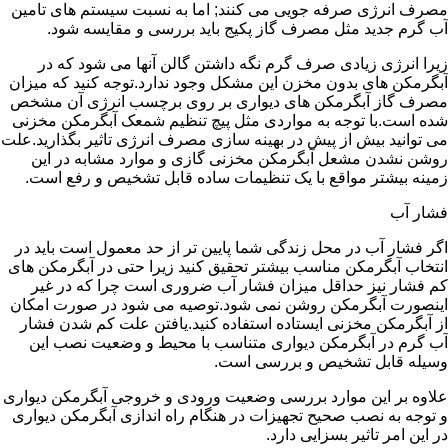
مصرف انرژی صرفه جویی می کنند; اما به نسبت سیستم های تامین
آب گرم جدید مثل مصرف گاز پکیج باید بررسی و مقایسه شود.
زیرا انرژی زیادی صرف گرم نگه داشتن گالن آنها می شود که در
آبگرمکن های بدون مخزن این مشکل وجود ندارد.توجه کنید که میزان
مصرف گاز آبگرمکن های دیواری بر روی برچسب انرژی آن مشخص
شده است.با توجه به مواردی مثل پیچ تنظیم شمعک آبگرمکن مخزنی
می توانید بیش از پیش در بهینه سازی مصرف انرژی تاثیر بگذارید.علت
روشن نشدن مشعل آبگرمکن مخزنی گازی و موارد مشابه در این
زمینه بیشتر مواقع با یک تنظیمات ساده قابل تشخیص و رفع است.
فشار آب
اگر فشار آب در محل زندگی شما پایین تر از حد معمول است باید در
انتخاب آبگرمکن مناسب بیشتر تحقیق کنید زیرا حتی در آبگرمکن های
کم فشار نیز حداقل میزان فشار آب ضروری است چرا که در غیر
اینصورت آبگرمکن روشن نمی شود.توصیه می شود در صورت امکان
از آبگرمکن مخزنی ایستاده استفاده کنید.یافتن علت کم شدن فشار
آب گرم در آبگرمکن دیواری متناسب با محیط و وضعیت نصب این
وسیله قابل تشخیص و بررسی است.
علاوه بر این موارد بررسی وضعیت ورودی و خروجی آبگرمکن دیواری
و توجه به نصب صحیح تجهیزات در هنگام راه اندازی آبگرمکن دیواری
در این امر تاثیر بسزایی دارد.