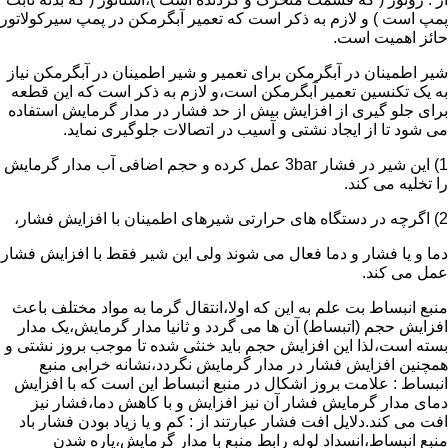
پمپ است ) و لازم به ذکر است که تعمیر آبگرمکن در پمپ سیرکولاتور
حائز اهمیت است.
شیر اطمینان در آبگرمکن برای تعمیر و شیر اطمینان در آبگرمکن نیاز
به یک تکنسین تعمیر آبگرمکن است،و لازم به ذکر است که این قطعه
برای جلو گیری از افزایش بیش از حد فشار در مدار گرمایش استفاده
می شود تا از ایجاد نشتی و آسیب در اتصالات جلوگیری نماید.
1) این شیر در فشار 3bar عمل کرده و حجم اضافی آب مدار گرمایش
را تخلیه می کند.
2) اگرچه در دستگاه های حرارتی شیرهای اطمینان با افزایش فشار،
دما و یا فشار و دما فعال می شوند ولی این شیر فقط با افزایش فشار
عمل می کند.
منبع انبساط بت علم به این که اولا،انتقال گرما به مواد مختلف باعث
افزایش حجم (اتبساط) آن ها می گردد و ثانیا مدار گرمایش،یک مدار
بسته است،لذا این افزایش حجم باید خنثی شده تا موجب بروز نشتی و
همچنین افزایش فشار در مدار گرمایش نگردد،نشانه خرابی منبع
انبساط : علامت بروز اشکال در منبع انبساط این است که با افزایش
دمای مدار گرمایش فشار آن نیز افزایش و با کاهش دما،فشار نیز
افت می کند.دلایل افت فشار عبارتند از : کم و یا زیاد بودن فشار باد
منبع انبساط،انسداد لوله رابط منبع با مدار گرمایش،پاره شدن