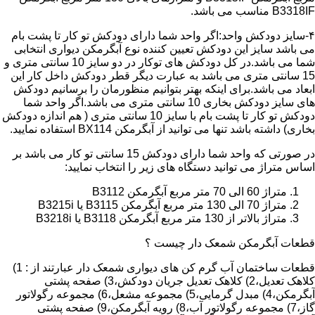
B3318IF مناسب می باشد.
۴-سایز دودکش واحد:اگر واحد شما دارای دودکش تو کار تا پشت بام
می باشد سایز این دودکش تعیین کننده نوع آبگرمکن دیواری انتخابی
شما می باشد.در کل دودکش های توکار در دو سایز 10 سانتی متری و
15 سانتی متری می باشد به عبارت دیگر قطر دودکش داخل کار این
ابعاد می باشد.برای اینکه بهتر بتوانیم منظورمان را برسانیم دودکش
های سایز دودکش بخاری 10 سانتی متری می باشد.اگر واحد شما
دودکش تو کار تا پشت بام با سایز 10 سانتی متری ( هم اندازه دودکش
بخاری) داشته باشد تنها می توانید از آبگرمکن BX114 استفاده نمایید.
در صورتی که واحد شما دارای دودکش 15 سانتی تو کار می باشد بر
اساس متراژ می توانید دستگاه های زیر را انتخاب نمایید:
متراژ 60 الی 70 متر مربع آبگرمکن B3112
متراژ 70 الی 130 متر مربع آبگرمکن B3115 یا B3215i
متراژ بالاتر از 130 متر مربع آبگرمکن B3118 یا B3218i
قطعات آبگرمکن شمعک دار چیست ؟
قطعات ساختمان آب گرم کن های دیواری شمعک دار عبارتند از : 1)
کلاهک تعدیل،2) کلاهک تعدیل جریان دودکش،3) صفحه پشتی
آبگرمکن،4) مبدل گرمایی،5) مجموعه مشعل،6) مجموعه رگولاتور
گاز،7) مجموعه رگولاتور آب،8) رویه آبگرمکن،9) صفحه پشتی