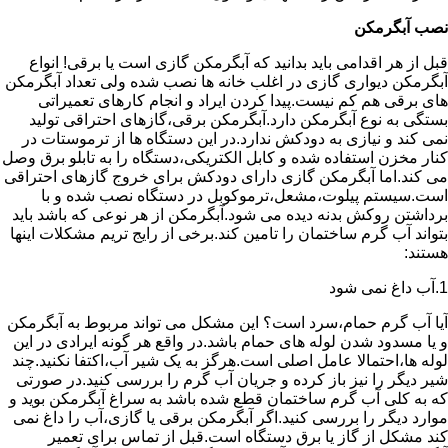
نصب آبگرمکن
قبل از هر اقدامی باید بدانید که آبگرمکن گازی است یا برقی! انواع
آبگرمکن دیواری گازی در اغلب خانه ها نصب شده ولی تعداد آبگرمکن
های برقی هم کم نیست.پیدا کردن ایراد و انجام کارهای تعمیراتی
بستگی به نوع آبگرمکن دارد.آبگرمکن برقی،گازهای احتراقی تولید
نمی کند و نیازی به دودکش ندارد.در این دستگاه ها از ترموستات در
کنار مخزن استفاده شده و کابل الکتریکی،دستگاه را به تابلو برق وصل
می کند.اما آبگرمکن گازی دارای دودکش برای خروج گازهای احتراقی
است.سیستم پیلوت،مشعل،ترموکوبل در دستگاه نصب شده و با
برداشتن روکش بدنه دیده می شود.آبگرمکن از هر نوعی که باشد باید
بتواند آب گرم ساختمان را تامین کند.برخی از رایج تریم مشکلات اینها
هستند:
1.آب داغ نمی شود
آیا آب گرم حمام،سرد است؟ این مشکل می تواند مربوط به آبگرمکن
و یا مسدود شدن لوله های حمام باشد.در واقع هر گونه ایرادی در این
لوله ها،احتمالا عامل اصلی است.هرگز به یک شیر آب،اکتفا نکنید.چند
شیر دیگر را نیز باز کرده و جریان آب گرم را بررسی کنید.در صورتی
که به کلی آب گرم ساختمان قطع شده باشد به سراغ آبگرمکن بوید و
موارد دیگر را بررسی کنید.اگر آبگرمکن برقی یا گازی،آب را داغ نمی
کند مشکل از گاز یا برق دستگاه است.قبل از تماس برای تعمیر