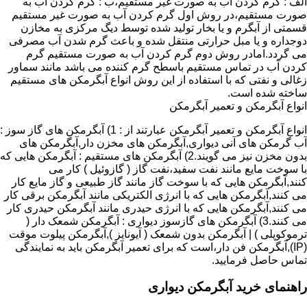
الف : گرم کردن آب به صورت غیر مستقیم،ب : گرم کردن آب به
صورت مستقیم،در روش اول گرم کردن آب به صورت غیر مستقیم
قسمتی از آبگرم و یا بخار تولید شده توسط دیگ مرکزی به مخازن
دوجداره و یا مبل حرارتی منتقل شده و باعث گرم شدن آب مصرفی
می گردد.امادر روش دوم گرم کردن آب به صورت مستقیم گرم
کردن آب در تماس مستقیم باسطح گرم کننده می باشد مانند سماور
زغالی و نفتی که با استفاده از این روش انواع آبگرمکن های مستقیم
ساخته شده است.
انواع آبگرمکن و تعمیر آبگرمکن
انواع آبگرمکن و تعمیر آبگرمکن عبارتند از : 1) آبگرمکن های گاز سوز :
آب گرمکن های آنی دیواری,آبگرمکن های مخزن دار,آبگرمکن های
بدون مخزن نیز می گویند.2) آبگرمکن های مستقیم : آبگرمکن هایی که
با سوخت مایع مانند نفت سفید،نفت گاز ( گازوئیل ) کار می
کنند,آبگرمکن هایی که با سوخت گاز مانند گاز طبیعی و گاز مایع کار
می کنند,آبگرمکن هایی که با انرژی الکتریکی مانند آبگرمکن برقی کار
می کنند,آبگرمکن هایی که با انرژی حیدری مانند آبگرمکن حیدری کار
می کنند.3) آبگرمکن های گازسوز دیواری : آبگرمکن شمعک دار (
ترموکوپلی ) | آبگرمکن بدون شمعک ( آیونایز ),آبگرمکن پیلوت موقت
(IP),آبگرمکن فن دار،است که برای تعمیر آبگرمکن باید به نمایندگی
تماس حاصل فرمایید.
راهنمای خرید آبگرمکن دیواری