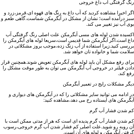
رنگ گرفتگی آب داغ خروجی
اگر اخیرا مشاهده کردید که آب داغ به رنگ های قهوه ای،قرمز،زرد و
سبز درآمده است؛ نشان از مشکل در آبگرمکن شماست.گاهی طعم و
بوی آب نیز تغییر می کند.
اکسیده شدن لوله های مسی آبگرمکن علت اصلی رنگ گرفتگی آب
داغ است.اگر آبگرمکن شما قدیمی است،سریعا لوله های آبگرمکن را
بررسی کنید.زیرا استفاده از آب زنگ زده،موجب بروز مشکلاتی در
سلامت شما و خانواده تان خواهد شد.
برای رفع مشکل آن باید لوله های آبگرمکن تعویض شوند.همچنین قرار
دادن فیلتر در خروجی آب آبگرمکن می توان به طور موقت مشکل را
رفع کند.
دیگر مشکلات رایج در تعمیر آبگرمکن
در ادامه می توانید سایر مشکلاتی را که در آبگرمکن های دیواری و
آبگرمکن های ایستاده رخ می دهد،مشاهده کنید:
کم شدن فشار آب گرم
کم شدن فشار آب گرم پدیده ای است که هر از مدتی ممکن است با
آن روبه رو شوید.علت اصلی کم فشار شدن آب گرم خروجی،رسوب
گرفتن آبگرمکن و لوله های آن است.