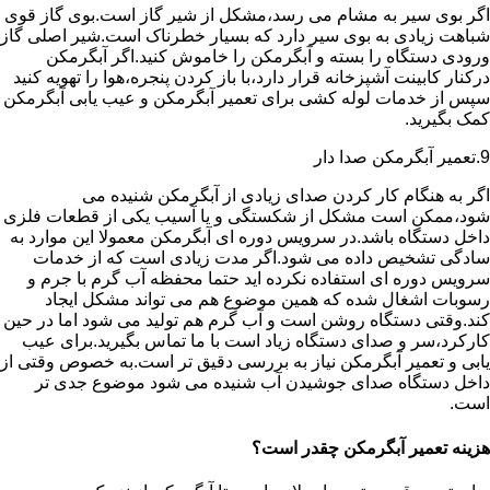
اگر بوی سیر به مشام می رسد،مشکل از شیر گاز است.بوی گاز قوی
شباهت زیادی به بوی سیر دارد که بسیار خطرناک است.شیر اصلی گاز
ورودی دستگاه را بسته و آبگرمکن را خاموش کنید.اگر آبگرمکن
درکنار کابینت آشپزخانه قرار دارد،با باز کردن پنجره،هوا را تهویه کنید
سپس از خدمات لوله کشی برای تعمیر آبگرمکن و عیب یابی آبگرمکن
کمک بگیرید.
9.تعمیر آبگرمکن صدا دار
اگر به هنگام کار کردن صدای زیادی از آبگرمکن شنیده می
شود،ممکن است مشکل از شکستگی و یا آسیب یکی از قطعات فلزی
داخل دستگاه باشد.در سرویس دوره ای آبگرمکن معمولا این موارد به
سادگی تشخیص داده می شود.اگر مدت زیادی است که از خدمات
سرویس دوره ای استفاده نکرده اید حتما محفظه آب گرم با جرم و
رسوبات اشغال شده که همین موضوع هم می تواند مشکل ایجاد
کند.وقتی دستگاه روشن است و آب گرم هم تولید می شود اما در حین
کارکرد،سر و صدای دستگاه زیاد است با ما تماس بگیرید.برای عیب
یابی و تعمیر آبگرمکن نیاز به بررسی دقیق تر است.به خصوص وقتی از
داخل دستگاه صدای جوشیدن آب شنیده می شود موضوع جدی تر
است.
هزینه تعمیر آبگرمکن چقدر است؟