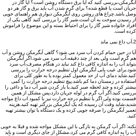
آبگرمکن،بررسی کنید که آیا برق دستگاه روشن است؟ آیا گاز در
جریان است یا قطع شده؟ برای گرم شدن آب باید برق و گاز هر دو
وصل باشد.چراغ های روشن روی آبگرمکن دیواری هم راهنمای خوبی
از رسیدن سوخت به آن است.شیر گاز را بررسی کنید گاهی یکی از
افراد خانواده شیر گاز را برای احتیاط بسته و این موضوع را فراموش
کرده است.
2.آب داغ نمی ماند
آیا در حین حمام کردن آب سرد می شود؟ گاهی آبگرمکن روشن و آب
هم گرم است ولی بعد از چند دقیقه،آب سرد می شود.اگر آبگرمکن
بتواند آب را به اندازه کافی داغ کند نباید در هنگام مصرف،آب سرد
شود.برای عیب یابی آبگرمکن اول تنظیم درجه حرارت را بررسی
کنید.شاید دمای آب از حد معمول کمتر بوده یا به طور کلی برای
استفاده در زمستان دما کم باشد.پیچ تنظیم درجه حرارت را کمی
بیشتر کرده و چند لحظه صبر کنید.با باز کردن شیر آب دما و داغی را
بررسی کنید.اگر آب گرم در لوله جریان دارد،پس مشکل از همین
قسمت بوده ولی اگر با تنظیم درجه حرارت نیز با کمبود اب داغ مواجه
شدید،شاید وقت آن رسیده که یک آبگرمکن بزرگتر تهیه کنید.هزینه
تعمیر آبگرمکن را صرفه جویی کرده و یک دستگاه با توان بیشتر تهیه
کنید.
نکته: اگر آب گرمکن به تازگی با این مشکل مواجه شده و قبلا به خوبی
آب را به اندازه کافی گرم می کرد،مشکل از جای دیگری است و باید