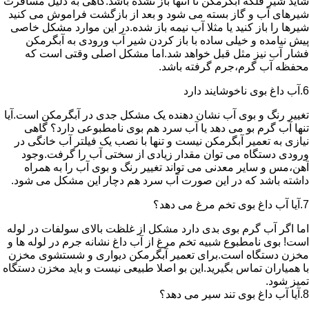
شاید شیر فلکه آبگرمکن تا انتها باز نشده باشد.گاهی به دلیل مسافرت
شیرهای آب و گاز بسته می شود و بعد از بازگشت فراموش می کنید
شیرها را باز کنید یا مثلا آب نیمه باز شده.در این موارد مشکل خاصی
پیش نیامده و خیلی ساده با باز کردن شیر آب ورودی به آبگرمکن
فشار آب نیز مثل قبل خواهد شد.اما مشکل اصلی وقتی است که
محفظه آب گرم،جرم گرفته باشد.
6.آب داغ بوی ناخوشایند دارد
تغییر رنگ و بوی آب نشان دهنده یک مشکل جدی در آبگرمکن است.آیا
تنها آب گرم بو می دهد یا آب سرد هم بوی نامطبوعی دارد؟ گاهی
نیازی به تعمیر آبگرمکن نیست و تنها با نصب یک فیلتر آب خانگی در
ورودی دستگاه می توان مقدار زیادی از سختی آب را گرفت.وجود
آهن،مس و سایر معدنی می تواند تغییر رنگ و بوی آب را به همراه
داشته باشد که در این صورت آب سرد هم دچار این مشکل می شود.
7.آیا آب داغ بوی تخم مرغ می دهد؟
اما اگر آب گرم بوی بدی دارد مشکل از غلظت بالای سولفات در لوله
است! بوی نامطبوع شبیه تخم مرغ از آب داغ نشانه جرم در لوله ها و
مخزن دستگاه است.برای تعمیر آبگرمکن دیواری و شستشوی مخزن
با همیاران تماس بگیرید.این بو اصلا طبیعی نیست و باید مخزن دستگاه
تمیز شود.
8.آیا آب داغ بوی تند سیر می دهد؟