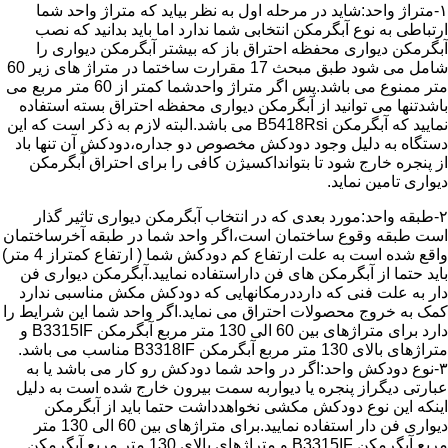
۱-متراژ واحد:شاید در مرحله اول به نظر بیاید که متراژ واحد شما
ارتباطی به نوع آبگرمکن انتخابی شما ندارد اما باید بدانید که نصب
آبگرمکن دیواری محفظه احتراق باز که بیشتر آبگرمکن دیواری را
شامل می شود طبق مبحث 17 مقرارت ساختما در متراژ های زیر 60
متر ممنوع می باشد.پس اگر متراژ واحدشما کمتر از 60 متر مربع می
باشدتنها می توانید از آبگرمکن دیواری محفظه احتراق بسته استفاده
نمایید که آبگرمکن B5418Rsi می باشد.البته لازم به ذکر است که این
دستگاه به دلیل وجود دودکش مخصوص دو جداره،دودکش آن تنها باد
از پنجره خارج شود تا بتوانداکسیژن کافی را برای احتراق آبگرمکن
دیواری تامین نماید.
۲-طبقه واحد:مورد بعدی که در انتخاب آبگرمکن دیواری تاثیر گذار
است طبقه وقوع ساختمان است،اگر واحد شما در طبقه آخرساختمان
واقع شده است به علت ارتفاع کم دودکش شما ( ارتفاع کمتراز 4 متر)
باید حتما از آبگرمکن های فن داراستفاده نمایید.آبگرمکن دیواری فن
دار به علت فنی که دارددرمکانهایی که دودکش مکش مناسبی ندارد
کمک به خروج محصولات احتراق می نماید.اگر واحد شما این شرایط را
دارد برای متراژهای بین 60 الی 130 متر مربع آبگرمکن B3315IF و
متراژهای بالای 130 متر مربع آبگرمکن B3318IF مناسب می باشد.
۳-نوع دودکش واحد:اگر در واحد شما دودکش رو کار می باشد یا به
عبارتی دیگراز پنجره یا دیواربه سمت بیرون خارج شده است به دلیل
اینکه این نوع دودکش مکشی نخواهدداشت حتما باید از آبگرمکن
دیواری فن دار استفاده نمایید.برای متراژهای بین 60 الی 130 متر
مربع آبگرمکن B3315IF و متراژهای بالای 130 متر مربع آبگرمکن