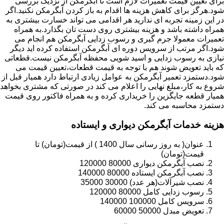
برای تعیین قیمت تعمیرات لازم است تا آبگرمکن از نزدیک بررسی
شود.هرگز برای کاهش هزینه ها اقدام به باز کردن آبگرمکن نکنید.اگر
در این زمینه تجربه ای ندارید هر اقدامی می تواند خسارت بیشتری به
همراه داشته باشد و هزینه بیشتری روی دست تان بگذارد.به همراه
تعمیرات معمولا جرم گیری و رسوب زدایی آبگرمکن هم انجام می
شود.اگر مرتب از سرویس دوره ای آبگرمکن استفاده کرده اید دیگر
نیازی به رسوب زدایی و اسید شویی محفظه آبگرمکن نیست.قطعاتی
که باید تعویض شوند هم با توجه به قیمت قطعات،تعیین قیمت می
شود.دستمزد تعمیر آبگرمکن به عوامل زیادی ارتباط دارد همیار قبل از
شروع به کار،مبلغ نهایی را اعلام می کند در صورتی که مشتری بخواهد
همیار قطعه جایگزین را خریداری کرده و به همراه فاکتور روی قیمت
دستمزد محاسبه می کند.
هزینه خدمات آبگرمکن دیواری و ایستاده
عنوان( به روز رسانی سال 1400 ) از قیمت(تومان) تا
قیمت(تومان)
نصب آبگرمکن دیواری 80000 120000
نصب آبگرمکن ایستاده 80000 140000
نصب شیرآلات(هر عدد) 30000 35000
رسوب زدایی کامل 80000 120000
سرویس کامل 100000 140000
تعویض مبدل 50000 60000