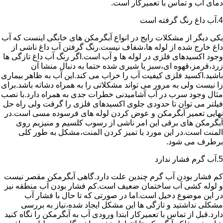
دمای آب و تماس با تعمیرکار است.
4.آب داغ رنگ گرفته است
یکی دیگر از مشکلات رایج در انواع آبگرمکن های خانگی اینست که آب
داغ خارج شده از لوله ها،شفاف نیست.رنگ گرفتن آب داغ ناشی از
وجود اکسیدهای فلزی در لوله ها و آب است.اگر رنگ آب داغ تازگی ها
زرد،قرمز،قهوه ای،سبز یا شیری شده حتما به دنبال منشا آن
باشید.اکسید فلزی کیفیت آب را خراب می کند.این آب به ظاهر بیماری
زا نیست ولی به مرور می تواند مشکلاتی را به همراه دشاته باشد.برای
مثال وجود سرب در آب آشامیدنی خطرات جدی به همراه دارد.با نصب
فیلتر می توان تا حدودی جلوی اکسیدهای فلزی را گرفت ولی راه حل
نهایی تعمیر آبگرمکن و عوض کردن لوله های فرسوده مسی است.در
آبگرمکن های برقی این امر ناشی از رسوب کلسیم و منیزیم روی
المنت است.در این مورد با تمیز کردن المنت،مشکل به طور کلی
برطرف می شود.
5.آب گرم فشار ندارد
کم فشار بودن آب گرم چندین علت دارد.گاهی آبگرمکن مقصر نیست
و لوله کشی آب ساختمان ضعیف است.کم فشار بودن آب منطقه نیز
در این موضوع دخیل است.اما در صورتی که تا حال با فشار آب
مشکلی نداشتید و تازگی ها این مشکل ایجاد شده،نیاز به بررسی
دارد.قبل از تماس با تعمیرکار ابتدا ورودی آب به آبگرمکن را نگاه کنید