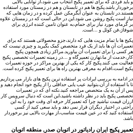
و باید فردی که برای تعمیر پکیج انتخاب می شود،از توانایی بالایی
برخوردار باشد.پکیج ها هم در تابستان و هم در زمستان مورد استفاده
هستند.در تابستان به عنوان آبگرمکن عمل کرده و در زمان هایی که
نیاز است پکیج روشن می شود.این در حالی است که در زمستان علاوه
بر گرمای مورد نیاز برای حمام،به عنوان تامین کننده انرژی برای
شوفاژ،فن کوئل و …است.
پکیج ها با تمام مزیت هایی که دارند،جزو محصولاتی هستند که برای
تعمیرات آن ها باید از یک فرد متخصص کمک بگیرید و چیزی نیست که
هر کسی را برای تعمیرات آن بیاورید.مراکز زیادی همچون پکیج
کار،خدمت از ما،تهارن تعمیرگاه و …در زمینه تعمیرات تخصصی پکیج
فعالیت می کنند.پکیج کار که یکی از بهترین مراکز در حوزه تعمیرات
پکیج است،اقدام به معرفی بهترین راه ها برای تعمیر پکیج کرده است.
در ادامه به بررسی ایرادات پر استفاده ترین پکیج های بازار می پردازیم
تا با استفاده از آن،بتوانید عیب یابی حداقلی را از پکیج خود انجام دهید و
پس از آن به یک متخصص مراجعه کنید.نکته ای که در تعمیرات
تخصصی پکیج باید در نظر داشته باشید،این است که دنبال سرویس کار
ارزان قیمت نباشید چرا که تعمیرکار حرفه ای وقت خود را به این
راحتی در اختیار دیگران قرار نمی دهد و باید سعی کنید از کسی
استفاده کنید که در عین قیمت مناسب،از مهارت بالایی نیز برخوردار
باشد.
تعمیر پکیج ایران رادیاتور در اتوبان صدر, منطقه اتوبان