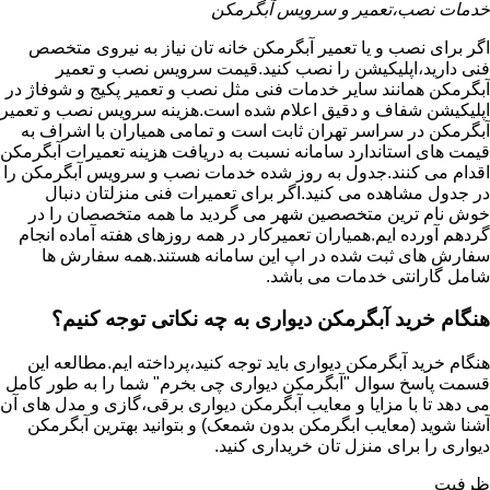
خدمات نصب،تعمیر و سرویس آبگرمکن
اگر برای نصب و یا تعمیر آبگرمکن خانه تان نیاز به نیروی متخصص
فنی دارید،اپلیکیشن را نصب کنید.قیمت سرویس نصب و تعمیر
آبگرمکن همانند سایر خدمات فنی مثل نصب و تعمیر پکیج و شوفاژ در
اپلیکیشن شفاف و دقیق اعلام شده است.هزینه سرویس نصب و تعمیر
آبگرمکن در سراسر تهران ثابت است و تمامی همیاران با اشراف به
قیمت های استاندارد سامانه نسبت به دریافت هزینه تعمیرات آبگرمکن
اقدام می کنند.جدول به روز شده خدمات نصب و سرویس آبگرمکن را
در جدول مشاهده می کنید.اگر برای تعمیرات فنی منزلتان دنبال
خوش نام ترین متخصصین شهر می گردید ما همه متخصصان را در
گردهم آورده ایم.همیاران تعمیرکار در همه روزهای هفته آماده انجام
سفارش های ثبت شده در اپ این سامانه هستند.همه سفارش ها
شامل گارانتی خدمات می باشد.
هنگام خرید آبگرمکن دیواری به چه نکاتی توجه کنیم؟
هنگام خرید آبگرمکن دیواری باید توجه کنید،پرداخته ایم.مطالعه این
قسمت پاسخ سوال "آبگرمکن دیواری چی بخرم" شما را به طور کامل
می دهد تا با مزایا و معایب آبگرمکن دیواری برقی،گازی و مدل های آن
آشنا شوید (معایب ابگرمکن بدون شمعک) و بتوانید بهترین آبگرمکن
دیواری را برای منزل تان خریداری کنید.
ظرفیت