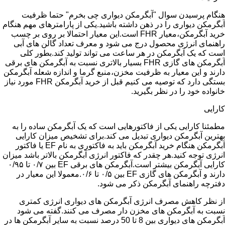
هنگام پرسیدن سوال "آبگرمکن دیواری چی بخرم" حتما ظرفیت
آبگرمکن دیواری را در ذهن داشته باشید.یکی از پارامترهای مهم هنگام
خرید آبگرمکن،معیار FHR است.این معیار احتمالا بر روی بر چسب
راهنمای انرژی محصول درج می شود و معرف تعداد گالن های آبی
است که یک آبگرمکن در هر ساعت می تواند تولید کند.بطور کلی
آبگرمکن های گازی FHR بسیار بالاتری نسبت به آبگرمکن های برقی
دارند و این معیار به ظرفیت مخزن،منبع گرما و اندازه شعله آبگرمکن
بستگی دارد که توصیه می کنیم قبل از خرید آبگرمکن FHR مورد نیاز
خانواده خود را در نظر بگیرید.
کارایی
مطمئنا کارایی یکی از فاکتورهایی است که یک آبگرمکن ساده را به
بهترین آبگرمکن دیواری تبدیل می کند.برای تشخیص میزان کارایی
آبگرمکن هنگام خرید آبگرمکن باید به فاکتوری به نام EF یا فاکتور
انرژی توجه کنید.هر چقدر که فاکتور انرژی آبگرمکن بالاتر باشد میزان
کارایی آبگرمکن بیشتر است.آبگرمکن های برقی EF بین ۰/۷ تا ۰/۹۵
دارند و آبگرمکن های گازی EF بین ۰/۵ تا ۰/۶.معمولا این معیار در
دفترچه راهنمای آبگرمکن ذکر می شود.
از نظر کاهش مصرف انرژی آبگرمکن های دیواری انرژی کمتری
نسبت به آبگرمکن های مخزن دار مصرف می کنند.گفته می شود
آبگرمکن های دیواری بین 8 تا 50 درصد نسبت به سایر آبگرمکن ها در