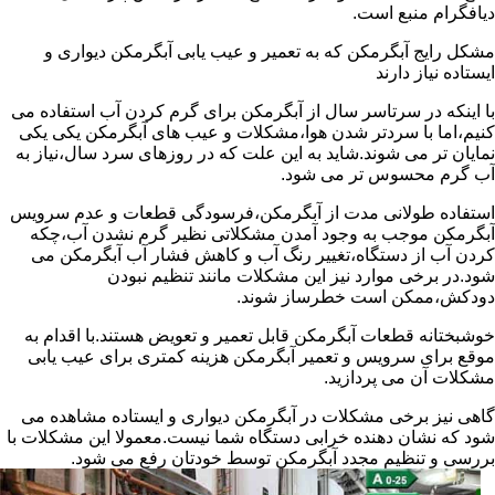
دیافگرام منبع است.
مشکل رایج آبگرمکن که به تعمیر و عیب یابی آبگرمکن دیواری و
ایستاده نیاز دارند
با اینکه در سرتاسر سال از آبگرمکن برای گرم کردن آب استفاده می
کنیم،اما با سردتر شدن هوا،مشکلات و عیب های آبگرمکن یکی یکی
نمایان تر می شوند.شاید به این علت که در روزهای سرد سال،نیاز به
آب گرم محسوس تر می شود.
استفاده طولانی مدت از آبگرمکن،فرسودگی قطعات و عدم سرویس
آبگرمکن موجب به وجود آمدن مشکلاتی نظیر گرم نشدن آب،چکه
کردن آب از دستگاه،تغییر رنگ آب و کاهش فشار آب آبگرمکن می
شود.در برخی موارد نیز این مشکلات مانند تنظیم نبودن
دودکش،ممکن است خطرساز شوند.
خوشبختانه قطعات آبگرمکن قابل تعمیر و تعویض هستند.با اقدام به
موقع برای سرویس و تعمیر آبگرمکن هزینه کمتری برای عیب یابی
مشکلات آن می پردازید.
گاهی نیز برخی مشکلات در آبگرمکن دیواری و ایستاده مشاهده می
شود که نشان دهنده خرابی دستگاه شما نیست.معمولا این مشکلات با
بررسی و تنظیم مجدد آبگرمکن توسط خودتان رفع می شود.