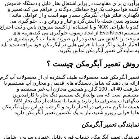
برآوردن برای مقاومت در برابر اشتعال بخار قابل و دستگاه خاموش
کننده هوا سوخت یک نوع حفاظتی دوگانه را فراهم می کند،تعمیر و
نگهداری فیلتر هوای آبگرمکن بسیار مهم است و از عواملی مانند :
مسدود شدن شعله با آستر،گرد و غبار و روغن و … جلو گیری می
کندو با طراحی NOX و با استفاده از اکسید نیتروژن پایین و ثبت اختراع
سیستم EverKleen از ایجاد رسوب جلوگیری می کند،هزینه های
سوخت را کاهش می دهد،و در این صورت شما آب گرم بیشتری در
اختیار دارید و اگر شما با خرابی هایی در آبگرمکن خود مواجه شدید باید
به نمایندگی تعمیر آبگرمکن تماس بگیرید.
روش تعمیر آبگرمکن چیست ؟
تعمیر آبگرمکن همه محصولات طیف گسترده ای از محصولات آب گرم
ارائه می دهند که شامل دیستگاه های قدیمی و مخازن آب مستقیم با
ظرفیت 40 الی 100 گالن و همچنین مخازن آب غیر مستقیم و
مستقیم است که می تواند،از یک سیستم دیگ بخار با کارآمدترین
دیگهای آب مصرفی نیاز دارید و شما با استفاده از دیگ بخار AIM
همیشه آبگرم مصرفی در اختیار دارید و اگر شما در این مول آبگرمکن
ها با خرابی روبرو شدید،نیاز به یک تکنسین تعمیر آبگرمکن دارید.
نمایندگی تعمیر آبگرمکن
نمایندگی تعمیر آبگرمکن خدمات فوری،قابل اعتماد و سریع را شامل