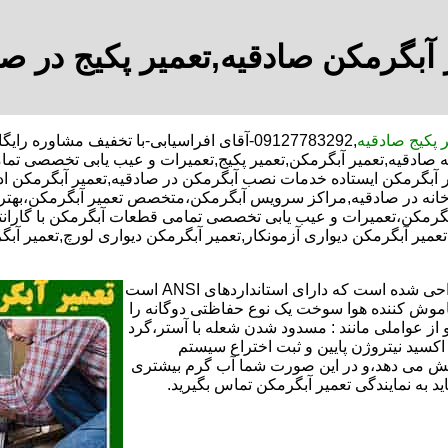
 آبگرمکن صادقیه,تعمیر پکیج در صا
ر پکیج صادقیه
,09127783292-آقای افراسیابی-با تخفیف مشاوره رایگان شبانه روزی کارگران مجرب تعمیر آبگرمکن محدوده صادقیه,
ه صادقیه,تعمیر آبگرمکن,تعمیر پکیج,تعمیرات و عیب یابی تخصصی تما
ر آبگرمکن ایستاده خدمات نصب آبگرمکن در صادقیه,تعمیر آبگرمکن ادا
تورخانه در صادقیه,مراکز سرویس آبگرمکن،متخصص تعمیر آبگرمکن،بهت
بگرمکن،تعمیرات و عیب یابی تخصصی تمامی قطعات آبگرمکن با گارانت
,تعمیر آبگرمکن دیواری آزمونکار,تعمیر آبگرمکن دیواری لورچ,تعمیر آب
تعمیر آبگرمکن گازی،آبگرمکن برقی یا آبگرمکن ایستاده ​ آبگرمکن طراحی شده است که دارای استانداردهای ANSI است
خاموش کننده هوا سوخت یک نوع حفاظتی دوگانه را
 از عواملی مانند : مسدود شدن شعله با آستر،گرد
می کندو با طراحی NOX و با استفاده از اکسید نیتروژن پایین و ثبت اختراع سیستم
ا کاهش می دهد،و در این صورت شما آب گرم بیشتری
اید به نمایندگی تعمیر آبگرمکن تماس بگیرید.