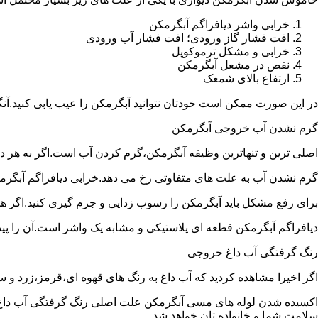
خرابی واشر دیافراگم آبگرمکن
افت فشار گاز ورودی؛ افت فشار آب ورودی
خرابی و مشکل ترموکوپل
نقص در مشعل آبگرمکن
ارتفاع بالای شمعک
در این صورت ممکن است خودتان نتوانید آبگرمکن را عیب یابی کنید.آن
گرم نشدن آب خروجی آبگرمکن
اصلی ترین و تنهاترین وظیفه آبگرمکن،گرم کردن آب است.اگر به هر دلی
گرم نشدن آب به علت های متفاوتی رخ می دهد.خرابی دیافراگم آبگر
برای رفع مشکل باید آبگرمکن را رسوب زدایی و جرم گیری کنید.اگر ه
دیافراگم آبگرمکن قطعه ای پلاستیکی و مشابه یک واشر است.آن را پیدا 
رنگ گرفتگی آب داغ خروجی
اگر اخیرا مشاهده کردید که آب داغ به رنگ های قهوه ای،قرمز،زرد و
اکسیده شدن لوله های مسی آبگرمکن علت اصلی رنگ گرفتگی آب داغ ا
سلامت شما و خانواده تان خواهد شد.