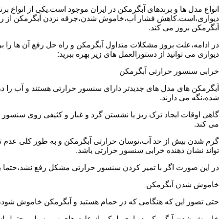
انواع مدل ها و برندهای آبگرمکن در ایران موجود است.یکی از انواع بر
دیواری،است.کاهش فشار آب،خاموش شدن،جرقه نزدن آبگرمکن از رایج
آبگرمکن بروز می کند.
در ادامه،علت بروز مشکلات متداول آبگرمکن و راه حل رفع آن ها را ب
دیواری می توانید از دستورالعمل های زیر بهره ببرید:
خرابی سنسور حرارتی آبگرمکن
آبگرمکن های مدل های جدیدتر دارای سنسور حرارتی هستند و آب را د
شده،نگه می دارند.
گاهی اوقات ایجاد ترک ریز یا نشستن گرد و غبار و کثیفی روی سنسور ح
می کند.
گرم شدن بیش از حد آب،نوسان حرارتی آبگرمکن و به طور کلی عدم 
تواند نشان دهنده خرابی سنسور حرارتی باشد.
در این صورت اگر با تمیز کردن سنسور حرارتی مشکل رفع نشد،حتما ب
خاموش شدن آبگرمکن
حتی تصور این که هنگامی که در حمام هستید و آبگرمکن خاموش شو
خاموش شدن آبگرمکن دیواری با یکی از علت های زیر بسیار محتمل ا