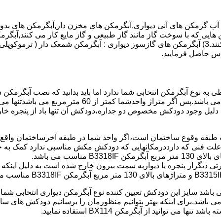
هایی که با سوخت گاز مانند گاز طبیعی و گاز مایع کار می کنند,آبگرمک
کنند,آبگرمکن هایی که با انرژی حیدری مانند آبگرمکن حیدری کار می کنند.3) آبگرمکن های گازسوز دیواری
باطی به نوع آبگرمکن انتخابی شما ندارد اما باید بدانید که نصب آبگرم
شود طبق مبحث 17 مقرارت ساختما در متراژ های زیر 60 متر
این دستگاه به دلیل وجود دودکش مخصوص دو جداره،دودکش آن تنها باد از پنجر
به علت فنی که دارددرمکانهایی که دودکش مکش مناسبی ندارد کمک به خ
رتی دیگراز پنجره یا دیواربه سمت بیرون خارج شده است به دلیل اینک