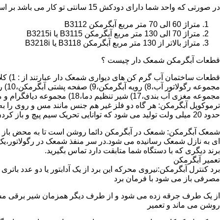
در صورتی که واحد شما دارای دودکش 15 سانتی تو کار می باشد بر اساس متراژ می توانید دستگاه های زیر را انتخاب نمایید:
متراژ 60 الی 70 متر مربع آبگرمکن B3112
متراژ 70 الی 130 متر مربع آبگرمکن B3115 یا B3215i
متراژ بالاتر از 130 متر مربع آبگرمکن B3118 یا B3218i
قطعات آبگرمکن شمعک دار چیست ؟
مجموعه مغزی آب بندی،17) شیر تنظیم دما،18) مجموعه دیافگرام و میل سوپاپ آب 19) ترموکوپل و … که ما برای تعمیر آبگرمکن باید به نمایندگی های مجاز همان برند تماس حاصل فرمایید.
ترموکوپل آبگرمکن: هر گاه دو فلز غیر هم جنس مانند مس و روی را به
حدود 20 میلی ولت تولید می شود که توانایی تحریک سیم پیچ و باز کردن شیر مغناطیسی وسایل گاز سوز را در مدت 20 ثانیه دارد.
شمعک آبگرمکن: شمعک در آبگرمکن دائما روشن است تا به محض باز شد
ای به نازل شمعک رسانیده می شود.در سر منفذ شمعک در رگولاتور،یک ص
برند دیگری که با دستگاه شما متابقت دارد تماس بگیرید.
تعمیر آبگرمکن
مصرفی باز می شود با فرمان برد
از یک طرف جرقه زده می شود و از طرف دیگر همزمان شیر برقی مسیر گ
روشن می ماند و تعمیر