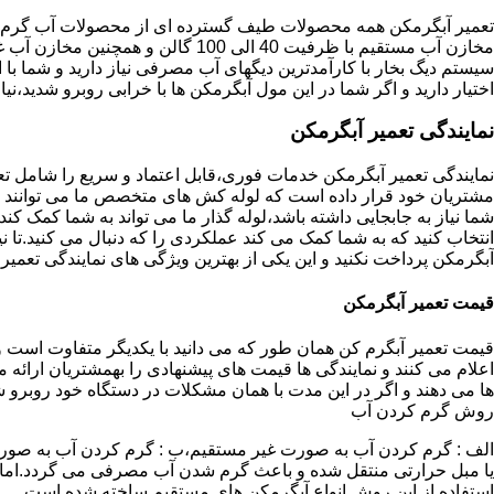
تعمیر آبگرمکن همه محصولات طیف گسترده ای از محصولات آب گرم ار
مخازن آب مستقیم با ظرفیت 40 الی 100 گا
اختیار دارید و اگر شما در این مول آبگرمکن ها با خرابی روبرو شدید،نیا
نمایندگی تعمیر آبگرمکن
نمایندگی تعمیر آبگرمکن خدمات فوری،قابل اعتماد و سریع را شامل ت
مشتریان خود قرار داده است که لوله کش های متخصص ما می توانند مدل
شما نیاز به جابجایی داشته باشد،لوله گذار ما می تواند به شما کمک 
انتخاب کنید که به شما کمک می کند عملکردی را که دنبال می کنید.تا نیا
آبگرمکن پرداخت نکنید و این یکی از بهترین ویژگی های نمایندگی تعمی
قیمت تعمیر آبگرمکن
قیمت تعمیر آبگرم کن همان طور که می دانید با یکدیگر متفاوت است و 
اعلام می کنند و نمایندگی ها قیمت های پیشنهادی را بهمشتریان ارائه 
ها می دهند و اگر در این مدت با همان مشکلات در دستگاه خود روبرو ش
روش گرم کردن آب
الف : گرم کردن آب به صورت غیر مستقیم،ب : گرم کردن آب به صورت
یا مبل حرارتی منتقل شده و باعث گرم شدن آب مصرفی می گردد.اماد
استفاده از این روش انواع آبگرمکن های مستقیم ساخته شده است.