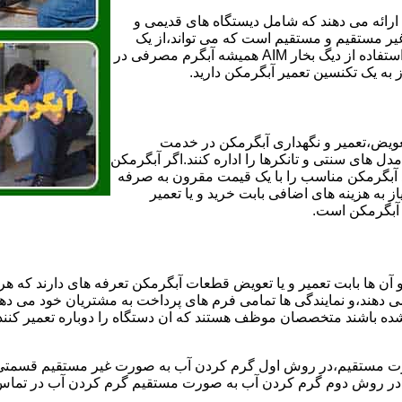
ائه می دهند که شامل دیستگاه های قدیمی و
لن و همچنین مخازن آب غیر مستقیم و مستقیم است که می تواند،از یک
سیستم دیگ بخار با کارآمدترین دیگهای آب مصرفی نیاز دارید و شما با استفاده از دیگ بخار AIM همیشه آبگرم مصرفی در
ز به یک تکنسین تعمیر آبگرمکن دارید.
عویض،تعمیر و نگهداری آبگرمکن در خدمت
 های سنتی و تانکرها را اداره کنند.اگر آبگرمکن
کند آبگرمکن مناسب را با یک قیمت مقرون به صرفه
ز به هزینه های اضافی بابت خرید و یا تعمیر
ر آبگرمکن است.
آن ها بابت تعمیر و یا تعویض قطعات آبگرمکن تعرفه های دارند که هر 
می دهند،و نمایندگی ها تمامی فرم های پرداخت به مشتریان خود می دهند
ده باشند متخصصان موظف هستند که ان دستگاه را دوباره تعمیر کنند و
 مستقیم،در روش اول گرم کردن آب به صورت غیر مستقیم قسمتی از 
ر روش دوم گرم کردن آب به صورت مستقیم گرم کردن آب در تماس مس