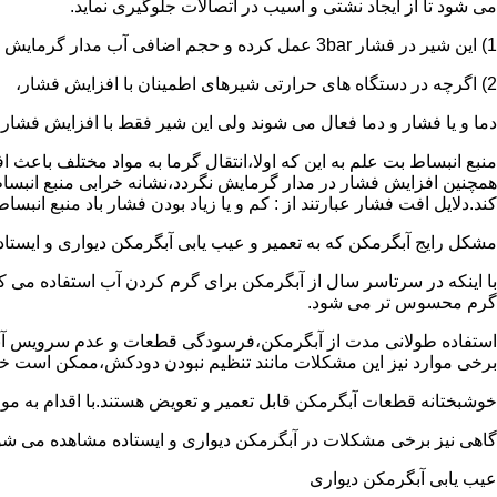
می شود تا از ایجاد نشتی و آسیب در اتصالات جلوگیری نماید.
1) این شیر در فشار 3bar عمل کرده و حجم اضافی آب مدار گرمایش را تخلیه می کند.
2) اگرچه در دستگاه های حرارتی شیرهای اطمینان با افزایش فشار،
دما و یا فشار و دما فعال می شوند ولی این شیر فقط با افزایش فشار
منبع انبساط بت علم به این که اولا،انتقال گرما به مواد مختلف باعث
همچنین افزایش فشار در مدار گرمایش نگردد،نشانه خرابی منبع انبساط
کند.دلایل افت فشار عبارتند از : کم و یا زیاد بودن فشار باد منبع انب
مشکل رایج آبگرمکن که به تعمیر و عیب یابی آبگرمکن دیواری و ایستاده 
با اینکه در سرتاسر سال از آبگرمکن برای گرم کردن آب استفاده می ک
گرم محسوس تر می شود.
استفاده طولانی مدت از آبگرمکن،فرسودگی قطعات و عدم سرویس آبگ
برخی موارد نیز این مشکلات مانند تنظیم نبودن دودکش،ممکن است خ
خوشبختانه قطعات آبگرمکن قابل تعمیر و تعویض هستند.با اقدام به م
گاهی نیز برخی مشکلات در آبگرمکن دیواری و ایستاده مشاهده می شو
عیب یابی آبگرمکن دیواری