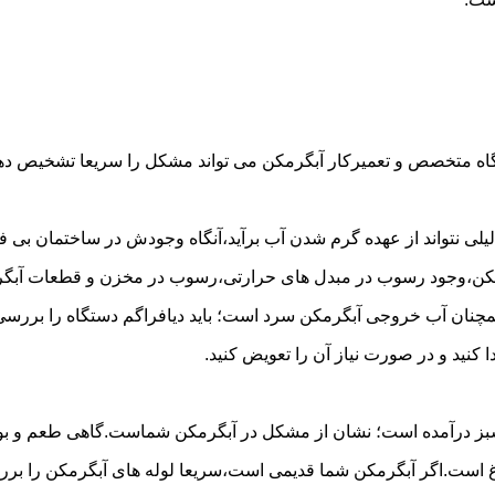
گاه متخصص و تعمیرکار آبگرمکن می تواند مشکل را سریعا تشخیص دهد 
لی نتواند از عهده گرم شدن آب برآید،آنگاه وجودش در ساختمان بی فای
مکن،وجود رسوب در مبدل های حرارتی،رسوب در مخزن و قطعات آبگرم
مچنان آب خروجی آبگرمکن سرد است؛ باید دیافراگم دستگاه را بررسی 
کنید و در صورت نیاز آن را تعویض کنید.
 سبز درآمده است؛ نشان از مشکل در آبگرمکن شماست.گاهی طعم و بوی 
ست.اگر آبگرمکن شما قدیمی است،سریعا لوله های آبگرمکن را بررسی