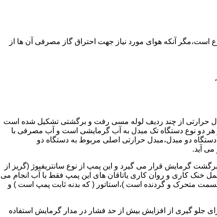
ر واحدهای مسکونی و غیر مسکونی که مسحت آن ها کمتر از 60 متر مربع باشد ممنوع است،مگر آنکه هوای مورد نیاز جهت احتراق گاز مصرفی آن ها از
دل حرارتی از چند ردیف لوله مسی رفت و برگشتی تشکیل شده است
ر هر دو نوع دستگاه تک مبدل به آب گرمایشی است و آب مصرفی با
ه دستگاه دو مبدل،مبدل حرارتی اصلی مربوط به دستگاه دو
می آید.
گشت گرمایش قرار می گیرد و این پمپ از نوع سانتریفیوژ (گریز از
 باشد،عمل خنک کاری و روان کاری یاتاقان های این پمپ فقط با آب انجام می
 قسمت متحرک و گردنده است )،استاتور ( که بدنه ثابت پمپ است ) و
رای جلو گیری از افزایش بیش از حد فشار در مدار گرمایش استفاده