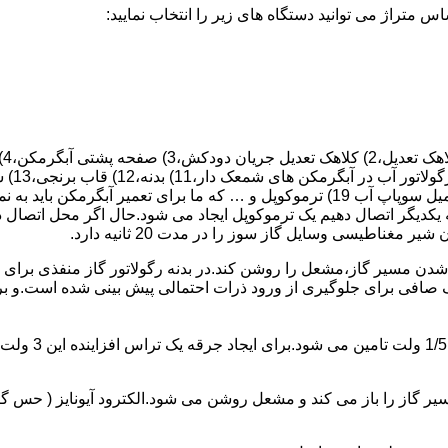
 یکدیگر اتصال دهیم یک ترموکوپل ایجاد می شود.حال اگر محل اتصال د
ن مسیر گاز،مشعل را روشن کند.در بدنه رگولاتور گاز منفذی برای ر
افی برای جلوگیری از ورود ذرات احتمالی پیش بینی شده است.و برای ت
از را باز می کند و مشعل روشن می شود.الکترود آیونایز ( حس گر ) 