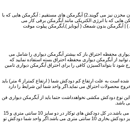
انواع آبگرمکن و تعمیر آبگرمکن عبارتند از : 1) آبگرمکن های گاز سوز : آب گرمکن های آنی دیواری,آبگرمکن های مخزن دار,آبگرمکن های بدون مخزن نیز می گویند.2) آبگرمکن های مستقیم : آبگرمکن هایی که با
ن هایی که با انرژی الکتریکی مانند آبگرمکن برقی کار می
 : آبگرمکن شمعک دار ( ترموکوپلی ) | آبگرمکن بدون شمعک ( آیونایز ),آبگرمکن پیلوت موقت
کن دیواری محفظه احتراق باز که بیشتر آبگرمکن دیواری را شامل می
 ممنوع می باشد.پس اگر متراژ واحدشما کمتر از 60 متر مربع می باشدتنها می توانید از آبگرمکن دیواری محفظه احتراق بسته استفاده نمایید که
ه خارج شود تا بتوانداکسیژن کافی را برای احتراق آبگرمکن دیواری تامین
۲-طبقه واحد:مورد بعدی که در انتخاب آبگرمکن دیواری تاثیر گذار است طبقه وقوع ساختمان است،اگر واحد شما در طبقه آخرساختمان واقع شده است به علت ارتفاع کم دودکش شما ( ارتفاع کمتراز 4 متر) باید
روج محصولات احتراق می نماید.اگر واحد شما این شرایط را دارد
ه این نوع دودکش مکشی نخواهدداشت حتما باید از آبگرمکن دیواری فن
۴-سایز دودکش واحد:اگر واحد شما دارای دودکش تو کار تا پشت بام می باشد سایز این دودکش تعیین کننده نوع آبگرمکن دیواری انتخابی شما می باشد.در کل دودکش های توکار در دو سایز 10 سانتی متری و 15
سانتی متری می باشد به عبارت دیگر قطر دودکش داخل کار این ابعاد می باشد.برای اینکه بهتر بتوانیم منظورمان را برسانیم دودکش های سایز دودکش بخاری 10 سانتی متری می باشد.اگر واحد شما دودکش تو