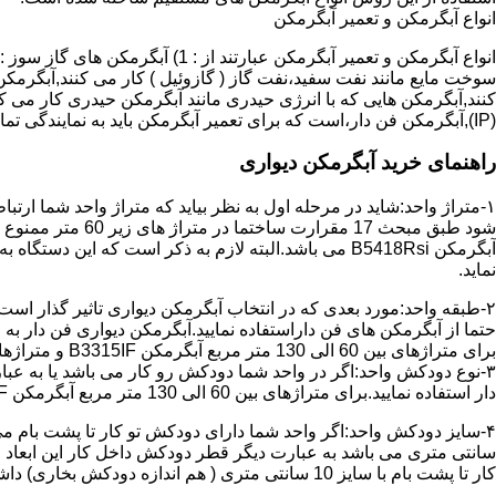
انواع آبگرمکن و تعمیر آبگرمکن
سوخت مایع مانند نفت سفید،نفت گاز ( گازوئیل ) کار می کنند,آبگرمکن 
(IP),آبگرمکن فن دار،است که برای تعمیر آبگرمکن باید به نمایندگی تماس حاصل فرمایید.
راهنمای خرید آبگرمکن دیواری
۱-متراژ واحد:شاید در مرحله اول به نظر بیاید که متراژ واحد شما ارت
آبگرمکن B5418Rsi می باشد.البته لازم به ذکر است که 
نماید.
حتما از آبگرمکن های فن داراستفاده نمایید.آبگرمکن دیواری فن دار 
برای متراژهای بین 60 الی 130 متر مربع آبگرمکن B3315IF و متراژهای بالای 130 متر مربع آبگرمکن B3318IF مناسب می باشد.
۳-نوع دودکش واحد:اگر در واحد شما دودکش رو کار می باشد یا به عبا
دار استفاده نمایید.برای متراژهای بین 60 الی 130 متر مربع آبگرمکن B3315IF و متراژهای بالای 130 متر مربع آبگرمکن B3318IF مناسب می باشد.
کار تا پشت بام با سایز 10 سانتی متری ( هم اندازه دودکش بخاری) داشته باشد تنها می توانید از آبگرمکن BX114 استفاده نمایید.