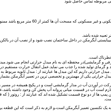
ندگی مربوطه تماس حاصل شود
نصب وسایل گاز سوز پر مصرف مانند آبگرمکن د
یبایستی آبگرمکن در داخل ساختمان نصب شود و از نصب آن در بالکن،
 خطرناک است.
فی و گرمایشی)در محفظه ای به نام مبدل حرارتی انجام می شود.مب
د و گرمای تولید شده را جذب می نماید.عمل انتقال حرارت مستقیم د
دل حرارتی داریم که این مبدل ها عبارتند از : مبدل ثانویه مربوط ب
دل حرارتی یکی از مهمترین و تخصصی ترین در تعمیر آبگرمکن بشمار 
کت در آوردن آب در مدار گرمایشی است و در پکیج همیشه در مسیر بر
ملکرداین نوع پمپ لازم است آب در قسمت میانی پروانه آب پخش کن وجود داشته
 پمپ ها از دو نوع قسمت تشکیل شده اند که عبارتند از : روتور ( که
ست.
 به یک تکنسین تعمیر آبگرمکن است،و لازم به ذکر است که این قطعه ب