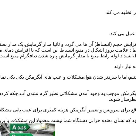
 عمل می کند.
 افزایش حجم (اتبساط) آن ها می گردد و ثانیا مدار گرمایش،یک مدار ب
 : علامت بروز اشکال در منبع انبساط این است که با افزایش دمای م
ساط،انسداد لوله رابط منبع با مدار گرمایش،پاره شدن دیافگرام منبع است
نیاز دارند
نیم،اما با سردتر شدن هوا،مشکلات و عیب های آبگرمکن یکی یکی نمای
رمکن موجب به وجود آمدن مشکلاتی نظیر گرم نشدن آب،چکه کردن آ
طرساز شوند.
وقع برای سرویس و تعمیر آبگرمکن هزینه کمتری برای عیب یابی مشکلا
د که نشان دهنده خرابی دستگاه شما نیست.معمولا این مشکلات با ب