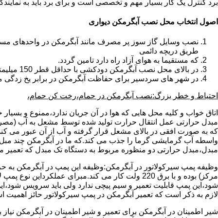
برد کنترل یک کار بسیار مهم و تخصصی است و برای برد باید به نمای
اصول انتخاب محل نصب آبگرمکن دیواری
طریق دریچه دائمی
که مستقیما به هوای آزاد راه دارد تامین گردد.
در بالای محل نصب آبگرمکن دودکشی با حداقل قطر 150 میلیمتر تعبیه شده باشد.
در شهر های سردسیر برای حفاظت آبگرمکن در برابر یخ زدگی م
احتیاط و خطر بزرگ:نصب آبگرمکن در حمام،رخت کن حمام،
اتاق خواب و کلیه محل هایی که هوا در آن جریان ندارد،ممنوع و بسیار
مبدل حرارتی عمل انتقال حرارت تولید شده توسط مشعل به آب (مصر
که به صورت افقی در بالای مشعل قرار گرفته و آب از آن عبور می کن
واسطه آب گرمایشی گرما را جذب می کند.که ما در آبگرمکن چند مبل مب
مبدل،مبدل حرارتی دو منظوره مربوط به دستگاه تک مبدل که تعمیر مب
وظیفه پمپ سیرکولاتور در آبگرمکن:وظیفه این پمپ در آبگرمکن به حر
مرکز) بوده و با برق 220 ولت کار می کند.مبرای ع
شود،این پمپ قابلیت تعمیر و سیم پیچی ندارد ولی باید سرویس شود،این
لازم به ذکر است که تعمیر آبگرمکن در پمپ سیرکولاتور حائز اهمیت ا
شیر اطمینان در آبگرمکن برای تعمیر و شیر اطمینان در آبگرمکن نیاز