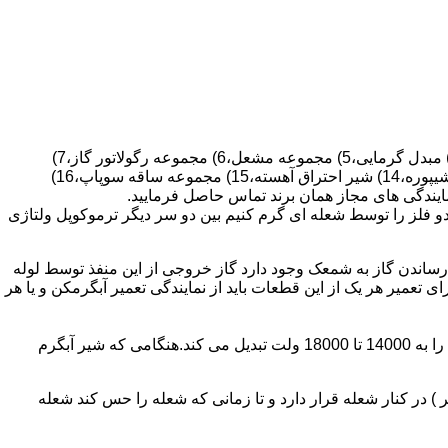
قطعات ساختمان آب گرم کن های دیواری شمعک دار عبارتند از : 1) کلاهک تعدیل،2) کلاهک تعدیل جریان دودکش،3) صفحه پشتی آبگرمکن،4) مبدل گرمایی،5) مجموعه مشعل،6) مجموعه رگولاتور گاز،7)
مجموعه رگولاتور آب،8) رویه آبگرمکن،9) صفحه پشتی آبگرمکن،10) رگولاتور آب در آبگرمکن های شمعک دار،11) بدنه،12) قاب برنجی،13) شیپوره،14) شیر احتراق آهسته،15) مجموعه ساقه سوپاپ،16)
و فلز را توسط شعله ای گرم کنیم بین دو سر دیگر ترموکوپل ولتاژی
ساندن گاز به شمعک وجود دارد گاز خروجی از این منفذ توسط لوله
عمیر هر یک از این قطعات باید از نمایندگی تعمیر آبگرمکن و یا هر
برد کنترل آبگرمکن:نیروی محرکه این برد از یک آدابتور یا دو عدد باتری 1/5 ولت تامین می شود.برای ایجاد جرقه یک تراس افزاینده این 3 ولت را به 14000 تا 18000 ولت تبدیل می کند.هنگامی که شیر آبگرم
در کنار شعله قرار دارد و تا زمانی که شعله را حس کند شعله