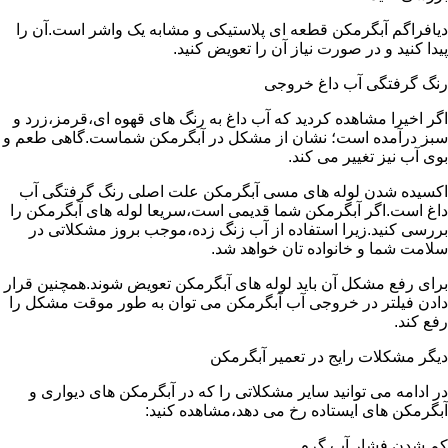
دیافراگم آبگرمکن قطعه ای پلاستیکی و مشابه یک واشر است.آن را
پیدا کنید و در صورت نیاز آن را تعویض کنید.
رنگ گرفتگی آب داغ خروجی
اگر اخیرا مشاهده کردید که آب داغ به رنگ های قهوه ای،قرمز،زرد و
سبز درآمده است؛ نشان از مشکل در آبگرمکن شماست.گاهی طعم و
بوی آب نیز تغییر می کند.
اکسیده شدن لوله های مسی آبگرمکن علت اصلی رنگ گرفتگی آب
داغ است.اگر آبگرمکن شما قدیمی است،سریعا لوله های آبگرمکن را
بررسی کنید.زیرا استفاده از آب زنگ زده،موجب بروز مشکلاتی در
سلامت شما و خانواده تان خواهد شد.
برای رفع مشکل آن باید لوله های آبگرمکن تعویض شوند.همچنین قرار
دادن فیلتر در خروجی آب آبگرمکن می توان به طور موقت مشکل را
رفع کند.
دیگر مشکلات رایج در تعمیر آبگرمکن
در ادامه می توانید سایر مشکلاتی را که در آبگرمکن های دیواری و
آبگرمکن های ایستاده رخ می دهد،مشاهده کنید:
کم شدن فشار آب گرم