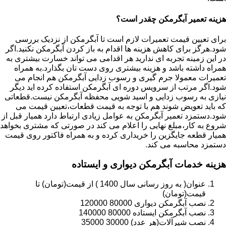
هزینه تعمیر آبگرمکن چقدر است؟
برای تعیین قیمت تعمیرات لازم است تا آبگرمکن از نزدیک بررسی
شود.هرگز برای کاهش هزینه ها اقدام به باز کردن آبگرمکن نکنید.اگر
در این زمینه تجربه ای ندارید هر اقدامی می تواند خسارت بیشتری به
همراه داشته باشد و هزینه بیشتری روی دست تان بگذارد.به همراه
تعمیرات معمولا جرم گیری و رسوب زدایی آبگرمکن هم انجام می
شود.اگر مرتب از سرویس دوره ای آبگرمکن استفاده کرده اید دیگر
نیازی به رسوب زدایی و اسید شویی محفظه آبگرمکن نیست.قطعاتی
که باید تعویض شوند هم با توجه به قیمت قطعات،تعیین قیمت می
شود.دستمزد تعمیر آبگرمکن به عوامل زیادی ارتباط دارد همیار قبل از
شروع به کار،مبلغ نهایی را اعلام می کند در صورتی که مشتری بخواهد
همیار قطعه جایگزین را خریداری کرده و به همراه فاکتور روی قیمت
دستمزد محاسبه می کند.
هزینه خدمات آبگرمکن دیواری و ایستاده
عنوان( به روز رسانی سال 1400 ) از قیمت(تومان) تا
قیمت(تومان)
نصب آبگرمکن دیواری 80000 120000
نصب آبگرمکن ایستاده 80000 140000
نصب شیرآلات(هر عدد) 30000 35000