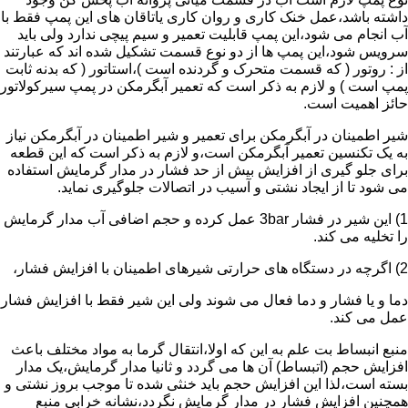
داشته باشد،عمل خنک کاری و روان کاری یاتاقان های این پمپ فقط با
آب انجام می شود،این پمپ قابلیت تعمیر و سیم پیچی ندارد ولی باید
سرویس شود،این پمپ ها از دو نوع قسمت تشکیل شده اند که عبارتند
از : روتور ( که قسمت متحرک و گردنده است )،استاتور ( که بدنه ثابت
پمپ است ) و لازم به ذکر است که تعمیر آبگرمکن در پمپ سیرکولاتور
حائز اهمیت است.
شیر اطمینان در آبگرمکن برای تعمیر و شیر اطمینان در آبگرمکن نیاز
به یک تکنسین تعمیر آبگرمکن است،و لازم به ذکر است که این قطعه
برای جلو گیری از افزایش بیش از حد فشار در مدار گرمایش استفاده
می شود تا از ایجاد نشتی و آسیب در اتصالات جلوگیری نماید.
1) این شیر در فشار 3bar عمل کرده و حجم اضافی آب مدار گرمایش
را تخلیه می کند.
2) اگرچه در دستگاه های حرارتی شیرهای اطمینان با افزایش فشار،
دما و یا فشار و دما فعال می شوند ولی این شیر فقط با افزایش فشار
عمل می کند.
منبع انبساط بت علم به این که اولا،انتقال گرما به مواد مختلف باعث
افزایش حجم (اتبساط) آن ها می گردد و ثانیا مدار گرمایش،یک مدار
بسته است،لذا این افزایش حجم باید خنثی شده تا موجب بروز نشتی و
همچنین افزایش فشار در مدار گرمایش نگردد،نشانه خرابی منبع