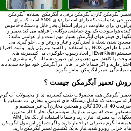
تعمیر آبگرمکن گازی،آبگرمکن برقی یا آبگرمکن ایستاده ​ آبگرمکن
طراحی شده است که دارای استانداردهای ANSI است که برای
برآوردن برای مقاومت در برابر اشتعال بخار قابل و دستگاه خاموش
کننده هوا سوخت یک نوع حفاظتی دوگانه را فراهم می کند،تعمیر و
نگهداری فیلتر هوای آبگرمکن بسیار مهم است و از عواملی مانند :
مسدود شدن شعله با آستر،گرد و غبار و روغن و … جلو گیری می
کندو با طراحی NOX و با استفاده از اکسید نیتروژن پایین و ثبت اختراع
سیستم EverKleen از ایجاد رسوب جلوگیری می کند،هزینه های
سوخت را کاهش می دهد،و در این صورت شما آب گرم بیشتری در
اختیار دارید و اگر شما با خرابی هایی در آبگرمکن خود مواجه شدید باید
به نمایندگی تعمیر آبگرمکن تماس بگیرید.
روش تعمیر آبگرمکن چیست ؟
تعمیر آبگرمکن همه محصولات طیف گسترده ای از محصولات آب گرم
ارائه می دهند که شامل دیستگاه های قدیمی و مخازن آب مستقیم با
ظرفیت 40 الی 100 گالن و همچنین مخازن آب غیر مستقیم و
مستقیم است که می تواند،از یک سیستم دیگ بخار با کارآمدترین
دیگهای آب مصرفی نیاز دارید و شما با استفاده از دیگ بخار AIM
همیشه آبگرم مصرفی در اختیار دارید و اگر شما در این مول آبگرمکن
ها با خرابی روبرو شدید،نیاز به یک تکنسین تعمیر آبگرمکن دارید.