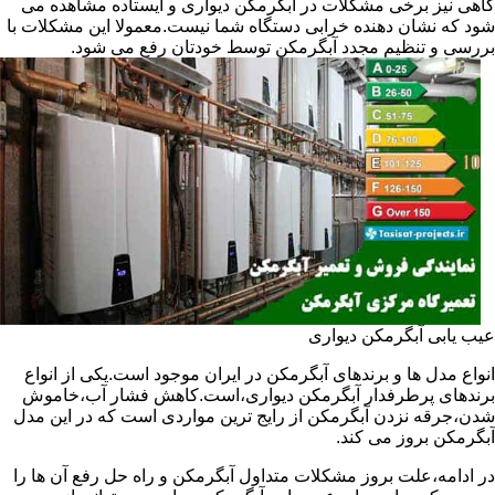
گاهی نیز برخی مشکلات در آبگرمکن دیواری و ایستاده مشاهده می
شود که نشان دهنده خرابی دستگاه شما نیست.معمولا این مشکلات با
بررسی و تنظیم مجدد آبگرمکن توسط خودتان رفع می شود.
عیب یابی آبگرمکن دیواری
انواع مدل ها و برندهای آبگرمکن در ایران موجود است.یکی از انواع
برندهای پرطرفدار آبگرمکن دیواری،است.کاهش فشار آب،خاموش
شدن،جرقه نزدن آبگرمکن از رایج ترین مواردی است که در این مدل
آبگرمکن بروز می کند.
در ادامه،علت بروز مشکلات متداول آبگرمکن و راه حل رفع آن ها را