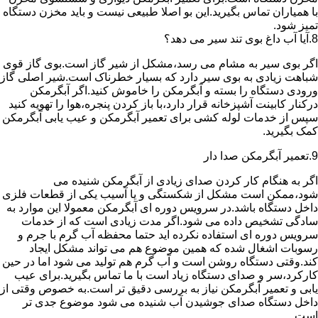
با همیاران تماس بگیرید.این بو اصلا طبیعی نیست و باید مخزن دستگاه
تمیز شود.
8.آیا آب داغ بوی تند سیر می دهد؟
اگر بوی سیر به مشام می رسد،مشکل از شیر گاز است.بوی گاز قوی
شباهت زیادی به بوی سیر دارد که بسیار خطرناک است.شیر اصلی گاز
ورودی دستگاه را بسته و آبگرمکن را خاموش کنید.اگر آبگرمکن
درکنار کابینت آشپزخانه قرار دارد،با باز کردن پنجره،هوا را تهویه کنید
سپس از خدمات لوله کشی برای تعمیر آبگرمکن و عیب یابی آبگرمکن
کمک بگیرید.
9.تعمیر آبگرمکن صدا دار
اگر به هنگام کار کردن صدای زیادی از آبگرمکن شنیده می
شود،ممکن است مشکل از شکستگی و یا آسیب یکی از قطعات فلزی
داخل دستگاه باشد.در سرویس دوره ای آبگرمکن معمولا این موارد به
سادگی تشخیص داده می شود.اگر مدت زیادی است که از خدمات
سرویس دوره ای استفاده نکرده اید حتما محفظه آب گرم با جرم و
رسوبات اشغال شده که همین موضوع هم می تواند مشکل ایجاد
کند.وقتی دستگاه روشن است و آب گرم هم تولید می شود اما در حین
کارکرد،سر و صدای دستگاه زیاد است با ما تماس بگیرید.برای عیب
یابی و تعمیر آبگرمکن نیاز به بررسی دقیق تر است.به خصوص وقتی از
داخل دستگاه صدای جوشیدن آب شنیده می شود موضوع جدی تر
است.