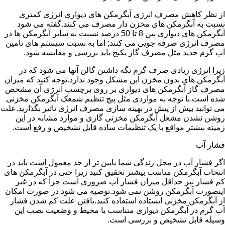
از نظر کاهش مصرف انرژی آبگرمکن های دیواری انرژی کمتری
نسبت به آبگرمکن های مخزن دار مصرف می کنند.گفته می شود
آبگرمکن های دیواری بین 8 تا 50 درصد نسبت به سایر آبگرمکن ها در
مصرف انرژی صرفه جویی می کنند; اما به نسبت سیستم های تامین
آب گرم جدید مثل مصرف گاز پکیج باید بررسی و مقایسه شود.
زیرا انرژی زیادی صرف گرم نگه داشتن گالن آنها می شود که در
آبگرمکن های بدون مخزن این مشکل وجود ندارد.توجه کنید که میزان
مصرف گاز آبگرمکن های دیواری بر روی برچسب انرژی آن مشخص
شده است.با توجه به مواردی مثل پیچ تنظیم شمعک آبگرمکن مخزنی
می توانید بیش از پیش در بهینه سازی مصرف انرژی تاثیر بگذارید.علت
روشن نشدن مشعل آبگرمکن مخزنی گازی و موارد مشابه در این
زمینه بیشتر مواقع با یک تنظیمات ساده قابل تشخیص و رفع است.
فشار آب
اگر فشار آب در محل زندگی شما پایین تر از حد معمول است باید در
انتخاب آبگرمکن مناسب بیشتر تحقیق کنید زیرا حتی در آبگرمکن های
کم فشار نیز حداقل میزان فشار آب ضروری است چرا که در غیر
اینصورت آبگرمکن روشن نمی شود.توصیه می شود در صورت امکان
از آبگرمکن مخزنی ایستاده استفاده کنید.یافتن علت کم شدن فشار
آب گرم در آبگرمکن دیواری متناسب با محیط و وضعیت نصب این
وسیله قابل تشخیص و بررسی است.