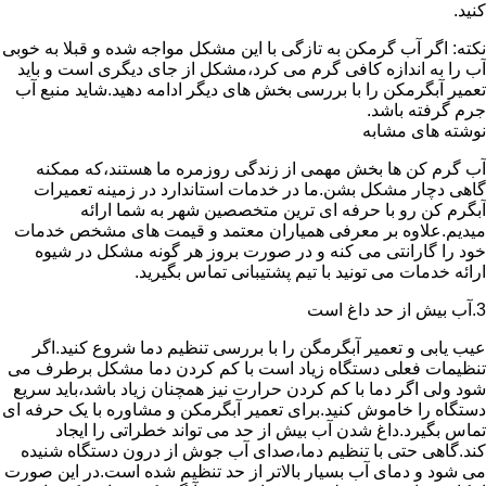
کنید.
نکته: اگر آب گرمکن به تازگی با این مشکل مواجه شده و قبلا به خوبی
آب را به اندازه کافی گرم می کرد،مشکل از جای دیگری است و باید
تعمیر آبگرمکن را با بررسی بخش های دیگر ادامه دهید.شاید منبع آب
جرم گرفته باشد.
نوشته های مشابه
آب گرم کن ها بخش مهمی از زندگی روزمره ما هستند،که ممکنه
گاهی دچار مشکل بشن.ما در خدمات استاندارد در زمینه تعمیرات
آبگرم کن رو با حرفه ای ترین متخصصین شهر به شما ارائه
میدیم.علاوه بر معرفی همیاران معتمد و قیمت های مشخص خدمات
خود را گارانتی می کنه و در صورت بروز هر گونه مشکل در شیوه
ارائه خدمات می تونید با تیم پشتیبانی تماس بگیرید.
3.آب بیش از حد داغ است
عیب یابی و تعمیر آبگرمگن را با بررسی تنظیم دما شروع کنید.اگر
تنظیمات فعلی دستگاه زیاد است با کم کردن دما مشکل برطرف می
شود ولی اگر دما با کم کردن حرارت نیز همچنان زیاد باشد،باید سریع
دستگاه را خاموش کنید.برای تعمیر آبگرمکن و مشاوره با یک حرفه ای
تماس بگیرد.داغ شدن آب بیش از حد می تواند خطراتی را ایجاد
کند.گاهی حتی با تنظیم دما،صدای آب جوش از درون دستگاه شنیده
می شود و دمای آب بسیار بالاتر از حد تنظیم شده است.در این صورت