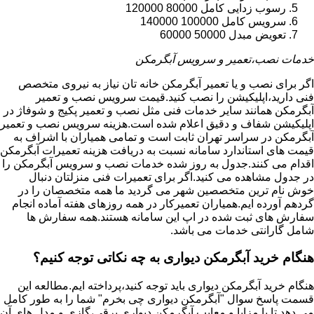
رسوب زدایی کامل 80000 120000
سرویس کامل 100000 140000
تعویض مبدل 50000 60000
خدمات نصب،تعمیر و سرویس آبگرمکن
اگر برای نصب و یا تعمیر آبگرمکن خانه تان نیاز به نیروی متخصص
فنی دارید،اپلیکیشن را نصب کنید.قیمت سرویس نصب و تعمیر
آبگرمکن همانند سایر خدمات فنی مثل نصب و تعمیر پکیج و شوفاژ در
اپلیکیشن شفاف و دقیق اعلام شده است.هزینه سرویس نصب و تعمیر
آبگرمکن در سراسر تهران ثابت است و تمامی همیاران با اشراف به
قیمت های استاندارد سامانه نسبت به دریافت هزینه تعمیرات آبگرمکن
اقدام می کنند.جدول به روز شده خدمات نصب و سرویس آبگرمکن را
در جدول مشاهده می کنید.اگر برای تعمیرات فنی منزلتان دنبال
خوش نام ترین متخصصین شهر می گردید ما همه متخصصان را در
گردهم آورده ایم.همیاران تعمیرکار در همه روزهای هفته آماده انجام
سفارش های ثبت شده در اپ این سامانه هستند.همه سفارش ها
شامل گارانتی خدمات می باشد.
هنگام خرید آبگرمکن دیواری به چه نکاتی توجه کنیم؟
هنگام خرید آبگرمکن دیواری باید توجه کنید،پرداخته ایم.مطالعه این
قسمت پاسخ سوال "آبگرمکن دیواری چی بخرم" شما را به طور کامل
می دهد تا با مزایا و معایب آبگرمکن دیواری برقی،گازی و مدل های آن