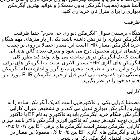
آشنا شوید (معایب ابگرمکن بدون شمعک) و بتوانید بهترین آبگرمکن
دیواری را برای منزل تان خریداری کنید.
ظرفیت
هنگام پرسیدن سوال "آبگرمکن دیواری چی بخرم" حتما ظرفیت
آبگرمکن دیواری را در ذهن داشته باشید.یکی از پارامترهای مهم هنگام
خرید آبگرمکن،معیار FHR است.این معیار احتمالا بر روی بر چسب
راهنمای انرژی محصول درج می شود و معرف تعداد گالن های آبی
است که یک آبگرمکن در هر ساعت می تواند تولید کند.بطور کلی
آبگرمکن های گازی FHR بسیار بالاتری نسبت به آبگرمکن های برقی
دارند و این معیار به ظرفیت مخزن،منبع گرما و اندازه شعله آبگرمکن
بستگی دارد که توصیه می کنیم قبل از خرید آبگرمکن FHR مورد نیاز
خانواده خود را در نظر بگیرید.
کارایی
مطمئنا کارایی یکی از فاکتورهایی است که یک آبگرمکن ساده را به
بهترین آبگرمکن دیواری تبدیل می کند.برای تشخیص میزان کارایی
آبگرمکن هنگام خرید آبگرمکن باید به فاکتوری به نام EF یا فاکتور
انرژی توجه کنید.هر چقدر که فاکتور انرژی آبگرمکن بالاتر باشد میزان
کارایی آبگرمکن بیشتر است.آبگرمکن های برقی EF بین ۰/۷ تا ۰/۹۵
دارند و آبگرمکن های گازی EF بین ۰/۵ تا ۰/۶.معمولا این معیار در
دفترچه راهنمای آبگرمکن ذکر می شود.