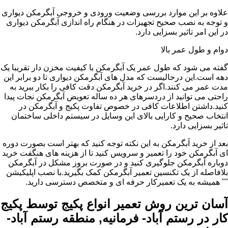
علاوه بر این موارد بررسی وضعیت ورودی و خروجی آبگرمکن دیواری
و توجه به نصب صحیح تجهیزات در هنگام راه اندازی آبگرمکن دیواری
در این امر تاثیر بسزایی دارد.
دوام و طول عمر بالا
گفته می شود که طول عمر یک آبگرمکن با کیفیت مخزن دار تقریبا یک
دهه است.این درحالیست که مدل های آبگرمکن دیواری تا دو برابر این
مدت عمر می کنند.اگر در خرید آبگرمکن دقت کافی را بکار ببرید به
راحتی می توانید از دردسرهای هر ده ساله تعویض آبگرمکن نجات پیدا
کنید.داشتن اطلاعات کافی در خصوص تفاوت پکیج و آبگرمکن در
انتخاب صحیح و کارایی بالای این وسایل در سیستم داخلی ساختمان
تاثیر بسزایی دارد.
بعد از خرید آبگرمکن به این نکته توجه کنید که بهتر است بصورت دوره
ای آبگرمکن خود را تعمیر و سرویس کنید تا از هزینه های هنگفت خرید
دوباره آبگرمکن جلوگیری کنید و در صورت بروز مشکل در آبگرمکن
بلافاصله از یک تکنسین تعمیر آبگرمکن کمک بگیرید.با نصب اپلیکیشن
"" همیشه به یک تعمیرکار حرفه ای و متخصص دسترسی دارید.
آسان ترین روش تعمیر انواع پکیج توسط پکیج
کار در رستم آباد- فرمانیه, منطقه رستم آباد-