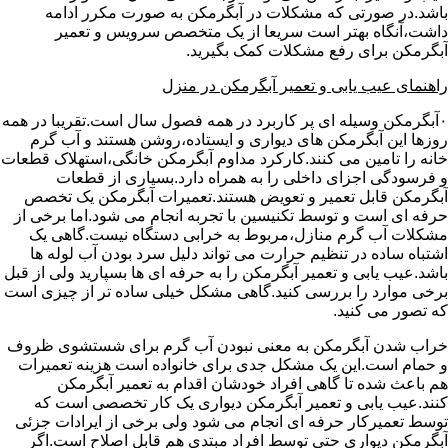
باشد.در صورتی که مشکلات در آبگرمکن به صورت مکرر ادامه
داشت،آنگاه بهتر است سریعا از یک متخصص سرویس و تعمیر
آبگرمکن برای رفع مشکلات کمک بگیرید.
راهنمای عیب یابی و تعمیر آبگرمکن در منزل
۰آبگرمکن وسیله ای پر کاربرد در همه فصول سال است.تقریبا در همه
روزها این آبگرمکن های دیواری و ایستاده،روشن هستند و آب گرم
خانه را تامین می کنند.کارکرد مداوم آبگرمکن خانگی،استهلاک قطعات
و فرسودگی اجزای داخلی را به همراه دارد.بسیاری از قطعات
آبگرمکن قابل تعمیر و تعویض هستند.تعمیرات آبگرمکن یک تخصص
حرفه ای است و توسط تکنیسین با تجربه انجام می شود.اما برخی از
مشکلات آب گرم منازل،مربوط به خرابی دستگاه نیست.گاهی یک
اشتباه ساده در تنظیم حرارت می تواند دلیل سرد بودن آب لوله ها
باشد.عیب یابی و تعمیر آبگرمکن را به حرفه ای ها بسپارید ولی از قبل
برخی موارد را بررسی کنید.گاهی مشکل خیلی ساده تر از چیزی است
که تصور می کنید.
خراب شدن آبگرمکن به معنی نبودن آب گرم برای شستشوی ظروف
و حمام است.این یک مشکل جدی برای خانواده است هزینه تعمیرات
هم باعث شده تا گاهی افراد خودشان اقدام به تعمیر آبگرمکن
کنند.عیب یابی و تعمیر آبگرمکن دیواری یک کار تخصصی است که
توسط تعمیرکار حرفه ای انجام می شود ولی برخی از ایرادات جزئی
آبگرمکن دیواری حتی توسط افراد مبتدی هم قابل اصلاح است.اگر