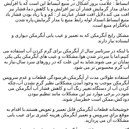
انبساط : علامت بروز اشکال در منبع انبساط این است که با افزایش
دمای مدار گرمایش فشار آن نیز افزایش و با کاهش دما،فشار نیز
افت می کند.دلایل افت فشار عبارتند از : کم و یا زیاد بودن فشار باد
منبع انبساط،انسداد لوله رابط منبع با مدار گرمایش،پاره شدن
دیافگرام منبع است.
مشکل رایج آبگرمکن که به تعمیر و عیب یابی آبگرمکن دیواری و
ایستاده نیاز دارند
با اینکه در سرتاسر سال از آبگرمکن برای گرم کردن آب استفاده می
کنیم،اما با سردتر شدن هوا،مشکلات و عیب های آبگرمکن یکی یکی
نمایان تر می شوند.شاید به این علت که در روزهای سرد سال،نیاز به
آب گرم محسوس تر می شود.
استفاده طولانی مدت از آبگرمکن،فرسودگی قطعات و عدم سرویس
آبگرمکن موجب به وجود آمدن مشکلاتی نظیر گرم نشدن آب،چکه
کردن آب از دستگاه،تغییر رنگ آب و کاهش فشار آب آبگرمکن می
شود.در برخی موارد نیز این مشکلات مانند تنظیم نبودن
دودکش،ممکن است خطرساز شوند.
خوشبختانه قطعات آبگرمکن قابل تعمیر و تعویض هستند.با اقدام به
موقع برای سرویس و تعمیر آبگرمکن هزینه کمتری برای عیب یابی
مشکلات آن می پردازید.