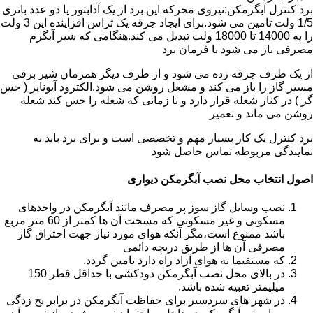
برد کنترل آبگرمکن:نیروی محرکه این برد از یک آدابتور یا دو عدد باتری
1/5 ولت تامین می شود.برای ایجاد جرقه یک تراس افزاینده این 3 ولت
را به 14000 تا 18000 ولت تبدیل می کند.هنگامی که شیر آبگرم
مصرفی باز می شود با فرمان برد
از یک طرف جرقه زده می شود و از طرف دیگر همزمان شیر برقی
مسیر گاز را باز می کند و مشعل روشن می شود.الکترود آیونایز ( حس
گر ) در کنار شعله قرار دارد و تا زمانی که شعله را حس کند شعله
روشن می ماند و تعمیر
برد کنترل یک کار بسیار مهم و تخصصی است و برای برد باید به
نمایندگی مربوطه تماس حاصل شود
اصول انتخاب محل نصب آبگرمکن دیواری
نصب وسایل گاز سوز پر مصرف مانند آبگرمکن در واحدهای
مسکونی و غیر مسکونی که مسحت آن ها کمتر از 60 متر مربع
باشد ممنوع است،مگر آنکه هوای مورد نیاز جهت احتراق گاز
مصرفی آن ها از طریق دریچه دائمی
که مستقیما به هوای آزاد راه دارد تامین گردد.
در بالای محل نصب آبگرمکن دودکشی با حداقل قطر 150
میلیمتر تعبیه شده باشد.
در شهر های سردسیر برای حفاظت آبگرمکن در برابر یخ زدگی