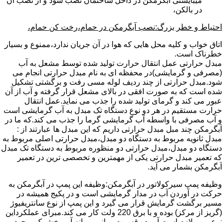
میبایستی آبگرمکن در داخل ساختمان نصب شود و از نصب آن
در بالکن،
احتیاط و خطر بزرگ:نصب آبگرمکن در حمام،رخت کن حمام،
اتاق خواب و کلیه محل هایی که هوا در آن جریان ندارد،ممنوع و بسیار
خطرناک است.
مبدل حرارتی عمل انتقال حرارت تولید شده توسط مشعل به آب
(مصرفی و گرمایشی)در محفظه ای به نام مبدل حرارتی انجام می
شود.مبدل حرارتی از چند ردیف لوله مسی رفت و برگشتی تشکیل
شده است که به صورت افقی در بالای مشعل قرار گرفته و آب از آن
عبور می کند و گرمای تولید شده را جذب می نماید.عمل انتقال
حرارت مستقیم در هر دو نوع دستگاه تک مبدل به آب گرمایشی است
و آب مصرفی با واسطه آب گرمایشی گرما را جذب می کند.که ما در
آبگرمکن چند مبل مبدل حرارتی داریم که این مبدل ها عبارتند از :
مبدل ثانویه مربوط به دستگاه دو مبدل،مبدل حرارتی اصلی مربوط به
دستگاه دو مبدل،مبدل حرارتی دو منظوره مربوط به دستگاه تک مبدل
که تعمیر مبدل حرارتی یکی از مهمترین و تخصصی ترین در تعمیر
آبگرمکن بشمار می آید.
وظیفه پمپ سیرکولاتور در آبگرمکن:وظیفه این پمپ در آبگرمکن به
حرکت در آوردن آب در مدار گرمایشی است و در پکیج همیشه در
مسیر برگشت گرمایش قرار می گیرد و این پمپ از نوع سانتریفیوژ
(گریز از مرکز) بوده و با برق 220 ولت کار می کند.مبرای عملکرداین
نوع پمپ لازم است آب در قسمت میانی پروانه آب پخش کن وجود