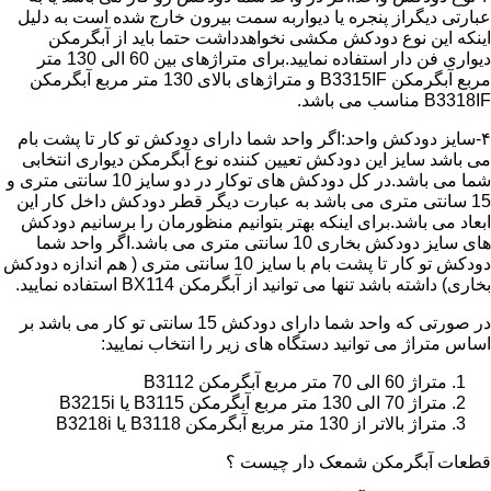
عبارتی دیگراز پنجره یا دیواربه سمت بیرون خارج شده است به دلیل
اینکه این نوع دودکش مکشی نخواهدداشت حتما باید از آبگرمکن
دیواری فن دار استفاده نمایید.برای متراژهای بین 60 الی 130 متر
مربع آبگرمکن B3315IF و متراژهای بالای 130 متر مربع آبگرمکن
B3318IF مناسب می باشد.
۴-سایز دودکش واحد:اگر واحد شما دارای دودکش تو کار تا پشت بام
می باشد سایز این دودکش تعیین کننده نوع آبگرمکن دیواری انتخابی
شما می باشد.در کل دودکش های توکار در دو سایز 10 سانتی متری و
15 سانتی متری می باشد به عبارت دیگر قطر دودکش داخل کار این
ابعاد می باشد.برای اینکه بهتر بتوانیم منظورمان را برسانیم دودکش
های سایز دودکش بخاری 10 سانتی متری می باشد.اگر واحد شما
دودکش تو کار تا پشت بام با سایز 10 سانتی متری ( هم اندازه دودکش
بخاری) داشته باشد تنها می توانید از آبگرمکن BX114 استفاده نمایید.
در صورتی که واحد شما دارای دودکش 15 سانتی تو کار می باشد بر
اساس متراژ می توانید دستگاه های زیر را انتخاب نمایید:
متراژ 60 الی 70 متر مربع آبگرمکن B3112
متراژ 70 الی 130 متر مربع آبگرمکن B3115 یا B3215i
متراژ بالاتر از 130 متر مربع آبگرمکن B3118 یا B3218i
قطعات آبگرمکن شمعک دار چیست ؟