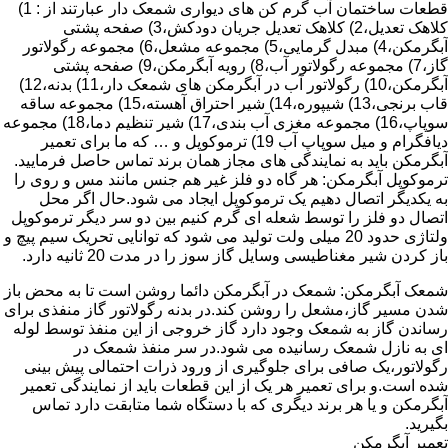
قطعات ساختمان آب گرم کن های دیواری شمعک دار عبارتند از : 1)
کلاهک تعدیل،2) کلاهک تعدیل جریان دودکش،3) صفحه پشتی
آبگرمکن،4) مبدل گرمایی،5) مجموعه مشعل،6) مجموعه رگولاتور
گاز،7) مجموعه رگولاتور آب،8) رویه آبگرمکن،9) صفحه پشتی
آبگرمکن،10) رگولاتور آب در آبگرمکن های شمعک دار،11) بدنه،12)
قاب برنجی،13) شیپوره،14) شیر احتراق آهسته،15) مجموعه ساقه
سوپاپ،16) مجموعه مغزی آب بندی،17) شیر تنظیم دما،18) مجموعه
دیافگرام و میل سوپاپ آب 19) ترموکوپل و … که ما برای تعمیر
آبگرمکن باید به نمایندگی های مجاز همان برند تماس حاصل فرمایید.
ترموکوپل آبگرمکن: هر گاه دو فلز غیر هم جنس مانند مس و روی را
به یکدیگر اتصال دهیم یک ترموکوپل ایجاد می شود.حال اگر محل
اتصال دو فلز را توسط شعله ای گرم کنیم بین دو سر دیگر ترموکوپل
ولتاژی حدود 20 میلی ولت تولید می شود که توانایی تحریک سیم پیچ و
باز کردن شیر مغناطیسی وسایل گاز سوز را در مدت 20 ثانیه دارد.
شمعک آبگرمکن: شمعک در آبگرمکن دائما روشن است تا به محض باز
شدن مسیر گاز،مشعل را روشن کند.در بدنه رگولاتور گاز منفذی برای
رساندن گاز به شمعک وجود دارد گاز خروجی از این منفذ توسط لوله
ای به نازل شمعک رسانیده می شود.در سر منفذ شمعک در
رگولاتور،یک صافی برای جلوگیری از ورود ذرات احتمالی پیش بینی
شده است.و برای تعمیر هر یک از این قطعات باید از نمایندگی تعمیر
آبگرمکن و یا هر برند دیگری که با دستگاه شما متابقت دارد تماس
بگیرید.
تعمیر آبگرمکن