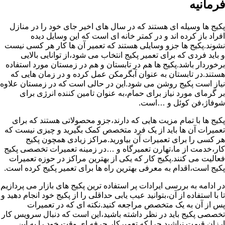
فرمانیه
پکیج ها وسیله ای هستند که در سال های اخیر جای خود را در منازل
افراد باز کرده اند و در کمتر خانه ای است که این وسایل دیده
نشوند.پکیج ها جزو وسایلی هستند که تعمیر آن ها کار هر کسی نیست
و باید فردی که برای تعمیر پکیج انتخاب می شود،از توانایی بالایی
برخوردار باشد.پکیج ها هم در تابستان و هم در زمستان مورد استفاده
هستند.در تابستان به عنوان آبگرمکن عمل کرده و در زمان هایی که
نیاز است پکیج روشن می شود.این در حالی است که در زمستان علاوه
بر گرمای مورد نیاز برای حمام،به عنوان تامین کننده انرژی برای
شوفاژ،فن کوئل و …است.
پکیج ها با تمام مزیت هایی که دارند،جزو محصولاتی هستند که برای
تعمیرات آن ها باید از یک فرد متخصص کمک بگیرید و چیزی نیست که
هر کسی را برای تعمیرات آن بیاورید.مراکز زیادی همچون پکیج
کار،خدمت از ما،تهارن تعمیرگاه و …در زمینه تعمیرات تخصصی پکیج
فعالیت می کنند.پکیج کار که یکی از بهترین مراکز در حوزه تعمیرات
پکیج است،اقدام به معرفی بهترین راه ها برای تعمیر پکیج کرده است.
در ادامه به بررسی ایرادات پر استفاده ترین پکیج های بازار می پردازیم
تا با استفاده از آن،بتوانید عیب یابی حداقلی را از پکیج خود انجام دهید و
پس از آن به یک متخصص مراجعه کنید.نکته ای که در تعمیرات
تخصصی پکیج باید در نظر داشته باشید،این است که دنبال سرویس کار
ارزان قیمت نباشید چرا که تعمیرکار حرفه ای وقت خود را به این