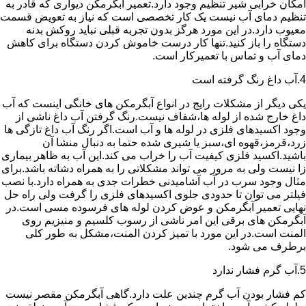
امکان خرابی شیر تنظیم وجود دارد.تعمیر آبگرمکن دیواری که قادر به
تنظیم دمای آب نیست یک کار تخصصی است که نیاز به تعویض قسمت
معیوب دارد.در این مورد هرگز بدون تجربه قبلی نباید روکش بدنه
دستگاه را باز کنید.تنها کار درست خاموش کردن دستگاه برای کاهش
دمای آب و تماس با تعمیرکار است.
4.آب داغ رنگ گرفته است
یکی دیگر از مشکلات رایج در انواع آبگرمکن های خانگی اینست که آب
داغ خارج شده از لوله ها،شفاف نیست.رنگ گرفتن آب داغ ناشی از
وجود اکسیدهای فلزی در لوله ها و آب است.اگر رنگ آب داغ تازگی ها
زرد،قرمز،قهوه ای،سبز یا شیری شده حتما به دنبال منشا آن
باشید.اکسید فلزی کیفیت آب را خراب می کند.این آب به ظاهر بیماری
زا نیست ولی به مرور می تواند مشکلاتی را به همراه دشاته باشد.برای
مثال وجود سرب در آب آشامیدنی خطرات جدی به همراه دارد.با نصب
فیلتر می توان تا حدودی جلوی اکسیدهای فلزی را گرفت ولی راه حل
نهایی تعمیر آبگرمکن و عوض کردن لوله های فرسوده مسی است.در
آبگرمکن های برقی این امر ناشی از رسوب کلسیم و منیزیم روی
المنت است.در این مورد با تمیز کردن المنت،مشکل به طور کلی
برطرف می شود.
5.آب گرم فشار ندارد
کم فشار بودن آب گرم چندین علت دارد.گاهی آبگرمکن مقصر نیست