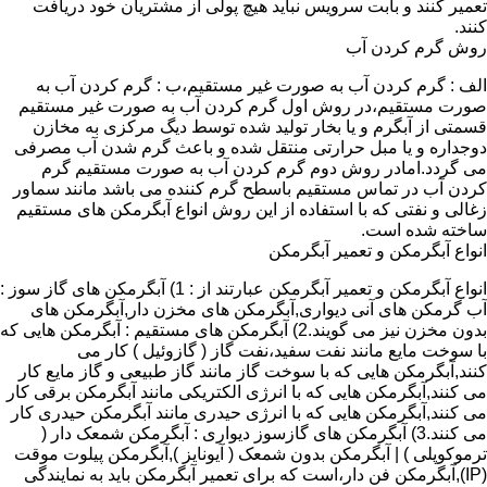
تعمیر کنند و بابت سرویس نباید هیچ پولی از مشتریان خود دریافت
کنند.
روش گرم کردن آب
الف : گرم کردن آب به صورت غیر مستقیم،ب : گرم کردن آب به
صورت مستقیم،در روش اول گرم کردن آب به صورت غیر مستقیم
قسمتی از آبگرم و یا بخار تولید شده توسط دیگ مرکزی به مخازن
دوجداره و یا مبل حرارتی منتقل شده و باعث گرم شدن آب مصرفی
می گردد.امادر روش دوم گرم کردن آب به صورت مستقیم گرم
کردن آب در تماس مستقیم باسطح گرم کننده می باشد مانند سماور
زغالی و نفتی که با استفاده از این روش انواع آبگرمکن های مستقیم
ساخته شده است.
انواع آبگرمکن و تعمیر آبگرمکن
انواع آبگرمکن و تعمیر آبگرمکن عبارتند از : 1) آبگرمکن های گاز سوز :
آب گرمکن های آنی دیواری,آبگرمکن های مخزن دار,آبگرمکن های
بدون مخزن نیز می گویند.2) آبگرمکن های مستقیم : آبگرمکن هایی که
با سوخت مایع مانند نفت سفید،نفت گاز ( گازوئیل ) کار می
کنند,آبگرمکن هایی که با سوخت گاز مانند گاز طبیعی و گاز مایع کار
می کنند,آبگرمکن هایی که با انرژی الکتریکی مانند آبگرمکن برقی کار
می کنند,آبگرمکن هایی که با انرژی حیدری مانند آبگرمکن حیدری کار
می کنند.3) آبگرمکن های گازسوز دیواری : آبگرمکن شمعک دار (
ترموکوپلی ) | آبگرمکن بدون شمعک ( آیونایز ),آبگرمکن پیلوت موقت
(IP),آبگرمکن فن دار،است که برای تعمیر آبگرمکن باید به نمایندگی