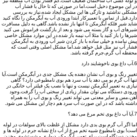
و لوله کشی آب ساختمان ضعیف است.کم فشار بودن آب منطقه نیز
در این موضوع دخیل است.اما در صورتی که تا حال با فشار آب
مشکلی نداشتید و تازگی ها این مشکل ایجاد شده،نیاز به بررسی
دارد.قبل از تماس با تعمیرکار ابتدا ورودی آب به آبگرمکن را نگاه کنید
شاید شیر فلکه آبگرمکن تا انتها باز نشده باشد.گاهی به دلیل مسافرت
شیرهای آب و گاز بسته می شود و بعد از بازگشت فراموش می کنید
شیرها را باز کنید یا مثلا آب نیمه باز شده.در این موارد مشکل خاصی
پیش نیامده و خیلی ساده با باز کردن شیر آب ورودی به آبگرمکن
فشار آب نیز مثل قبل خواهد شد.اما مشکل اصلی وقتی است که
محفظه آب گرم،جرم گرفته باشد.
6.آب داغ بوی ناخوشایند دارد
تغییر رنگ و بوی آب نشان دهنده یک مشکل جدی در آبگرمکن است.آیا
تنها آب گرم بو می دهد یا آب سرد هم بوی نامطبوعی دارد؟ گاهی
نیازی به تعمیر آبگرمکن نیست و تنها با نصب یک فیلتر آب خانگی در
ورودی دستگاه می توان مقدار زیادی از سختی آب را گرفت.وجود
آهن،مس و سایر معدنی می تواند تغییر رنگ و بوی آب را به همراه
داشته باشد که در این صورت آب سرد هم دچار این مشکل می شود.
7.آیا آب داغ بوی تخم مرغ می دهد؟
اما اگر آب گرم بوی بدی دارد مشکل از غلظت بالای سولفات در لوله
است! بوی نامطبوع شبیه تخم مرغ از آب داغ نشانه جرم در لوله ها و
مخزن دستگاه است.برای تعمیر آبگرمکن دیواری و شستشوی مخزن