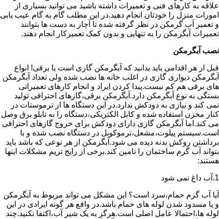
علاقه به کارهای فنی و تعمیرات داشته باشید می توانید بسیاری از
امورات منزل را خودتان انجام دهید.در این مطلب گام به گام عیب یابی
و تعمیر آب گرمکن در نظر گرفته شده تا آچار به دست ها بتوانند
تعمیرات آبگرمکن را به تنهایی و بدون کمک تعمیرکار انجام دهند.
نصب آبگرمکن
قبل از هر اقدامی باید بدانید که آبگرمکن گازی است یا برقی! انواع
آبگرمکن دیواری گازی در اغلب خانه ها نصب شده ولی تعداد آبگرمکن
های برقی هم کم نیست.پیدا کردن ایراد و انجام کارهای تعمیراتی
بستگی به نوع آبگرمکن دارد.آبگرمکن برقی،گازهای احتراقی تولید
نمی کند و نیازی به دودکش ندارد.در این دستگاه ها از ترموستات در
کنار مخزن استفاده شده و کابل الکتریکی،دستگاه را به تابلو برق وصل
می کند.اما آبگرمکن گازی دارای دودکش برای خروج گازهای احتراقی
است.سیستم پیلوت،مشعل،ترموکوبل در دستگاه نصب شده و با
برداشتن روکش بدنه دیده می شود.آبگرمکن از هر نوعی که باشد باید
بتواند آب گرم ساختمان را تامین کند.برخی از رایج تریم مشکلات اینها
هستند:
1.آب داغ نمی شود
آیا آب گرم حمام،سرد است؟ این مشکل می تواند مربوط به آبگرمکن
و یا مسدود شدن لوله های حمام باشد.در واقع هر گونه ایرادی در این
لوله ها،احتمالا عامل اصلی است.هرگز به یک شیر آب،اکتفا نکنید.چند