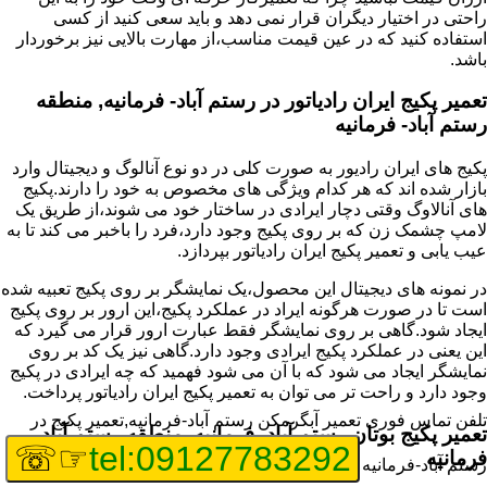
راحتی در اختیار دیگران قرار نمی دهد و باید سعی کنید از کسی
استفاده کنید که در عین قیمت مناسب،از مهارت بالایی نیز برخوردار
باشد.
تعمیر پکیج ایران رادیاتور در رستم آباد- فرمانیه, منطقه
رستم آباد- فرمانیه
پکیج های ایران رادیور به صورت کلی در دو نوع آنالوگ و دیجیتال وارد
بازار شده اند که هر کدام ویژگی های مخصوص به خود را دارند.پکیج
های آنالاوگ وقتی دچار ایرادی در ساختار خود می شوند،از طریق یک
لامپ چشمک زن که بر روی پکیج وجود دارد،فرد را باخبر می کند تا به
عیب یابی و تعمیر پکیج ایران رادیاتور بپردازد.
در نمونه های دیجیتال این محصول،یک نمایشگر بر روی پکیج تعبیه شده
است تا در صورت هرگونه ایراد در عملکرد پکیج،این ارور بر روی پکیج
ایجاد شود.گاهی بر روی نمایشگر فقط عبارت ارور قرار می گیرد که
این یعنی در عملکرد پکیج ایرادی وجود دارد.گاهی نیز یک کد بر روی
نمایشگر ایجاد می شود که با آن می شود فهمید که چه ایرادی در پکیج
وجود دارد و راحت تر می توان به تعمیر پکیج ایران رادیاتور پرداخت.
تلفن تماس فوری
تعمیر آبگرمکن رستم آباد-فرمانیه,تعمیر پکیج در
تعمیر پکیج بوتان رستم آباد- فرمانیه, منطقه رستم آباد-
☞☏
tel:09127783292
فرمانیه
رستم آباد-فرمانیه