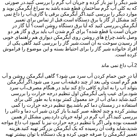
شیر دیگر را نیز باز کرده و جریان آب گرم را بررسی کنید.در صورتی
که به کلی آب گرم ساختمان قطع شده باشد به سراغ آبگرمکن بوید و
موارد دیگر را بررسی کنید.اگر آبگرمکن برقی یا گازی،آب را داغ نمی
کند مشکل از گاز یا برق دستگاه است.قبل از تماس برای تعمیر
آبگرمکن،بررسی کنید که آیا برق دستگاه روشن است؟ آیا گاز در
جریان است یا قطع شده؟ برای گرم شدن آب باید برق و گاز هر دو
وصل باشد.چراغ های روشن روی آبگرمکن دیواری هم راهنمای خوبی
از رسیدن سوخت به آن است.شیر گاز را بررسی کنید گاهی یکی از
افراد خانواده شیر گاز را برای احتیاط بسته و این موضوع را فراموش
کرده است.
2.آب داغ نمی ماند
آیا در حین حمام کردن آب سرد می شود؟ گاهی آبگرمکن روشن و آب
هم گرم است ولی بعد از چند دقیقه،آب سرد می شود.اگر آبگرمکن
بتواند آب را به اندازه کافی داغ کند نباید در هنگام مصرف،آب سرد
شود.برای عیب یابی آبگرمکن اول تنظیم درجه حرارت را بررسی
کنید.شاید دمای آب از حد معمول کمتر بوده یا به طور کلی برای
استفاده در زمستان دما کم باشد.پیچ تنظیم درجه حرارت را کمی
بیشتر کرده و چند لحظه صبر کنید.با باز کردن شیر آب دما و داغی را
بررسی کنید.اگر آب گرم در لوله جریان دارد،پس مشکل از همین
قسمت بوده ولی اگر با تنظیم درجه حرارت نیز با کمبود اب داغ مواجه
شدید،شاید وقت آن رسیده که یک آبگرمکن بزرگتر تهیه کنید.هزینه
تعمیر آبگرمکن را صرفه جویی کرده و یک دستگاه با توان بیشتر تهیه