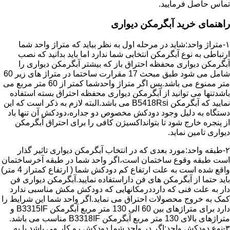
تماس حاصل فرمایید.
راهنمای خرید آبگرمکن دیواری
۱-متراژ واحد:شاید در مرحله اول به نظر بیاید که متراژ واحد شما
ارتباطی به نوع آبگرمکن انتخابی شما ندارد اما باید بدانید که نصب
آبگرمکن دیواری محفظه احتراق باز که بیشتر آبگرمکن دیواری را
شامل می شود طبق مبحث 17 مقرارت ساختما در متراژ های زیر 60
متر ممنوع می باشد.پس اگر متراژ واحدشما کمتر از 60 متر مربع می
باشدتنها می توانید از آبگرمکن دیواری محفظه احتراق بسته استفاده
نمایید که آبگرمکن B5418Rsi می باشد.البته لازم به ذکر است که این
دستگاه به دلیل وجود دودکش مخصوص دو جداره،دودکش آن تنها باد
از پنجره خارج شود تا بتوانداکسیژن کافی را برای احتراق آبگرمکن
دیواری تامین نماید.
۲-طبقه واحد:مورد بعدی که در انتخاب آبگرمکن دیواری تاثیر گذار
است طبقه وقوع ساختمان است،اگر واحد شما در طبقه آخرساختمان
واقع شده است به علت ارتفاع کم دودکش شما ( ارتفاع کمتراز 4 متر)
باید حتما از آبگرمکن های فن داراستفاده نمایید.آبگرمکن دیواری فن
دار به علت فنی که دارددرمکانهایی که دودکش مکش مناسبی ندارد
کمک به خروج محصولات احتراق می نماید.اگر واحد شما این شرایط را
دارد برای متراژهای بین 60 الی 130 متر مربع آبگرمکن B3315IF و
متراژهای بالای 130 متر مربع آبگرمکن B3318IF مناسب می باشد.
۳-نوع دودکش واحد:اگر در واحد شما دودکش رو کار می باشد یا به