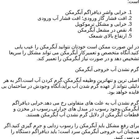
است:
خرابی واشر دیافراگم آبگرمکن
افت فشار گاز ورودی؛ افت فشار آب ورودی
خرابی و مشکل ترموکوپل
نقص در مشعل آبگرمکن
ارتفاع بالای شمعک
در این صورت ممکن است خودتان نتوانید آبگرمکن را عیب یابی
کنید.آنگاه متخصص و تعمیرکار آبگرمکن می تواند مشکل را سریعا
تشخیص دهد و در صورت نیاز آبگرمکن را تعمیر کند.
گرم نشدن آب خروجی آبگرمکن
اصلی ترین و تنهاترین وظیفه آبگرمکن،گرم کردن آب است.اگر به هر
دلیلی نتواند از عهده گرم شدن آب برآید،آنگاه وجودش در ساختمان بی
فایده خواهد بود.
گرم نشدن آب به علت های متفاوتی رخ می دهد.خرابی دیافراگم
آبگرمکن،وجود رسوب در مبدل های حرارتی،رسوب در مخزن و
قطعات آبگرمکن از دلایل گرم نشدن آب آبگرمکن هستند.
برای رفع مشکل باید آبگرمکن را رسوب زدایی و جرم گیری کنید.اگر
همچنان آب خروجی آبگرمکن سرد است؛ باید دیافراگم دستگاه را
بررسی کنید.