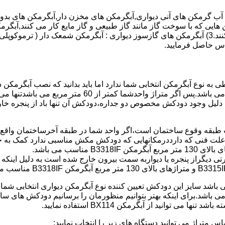
هایی که با سوخت گاز مانند گاز طبیعی و گاز مایع کار می کنند,آبگرمک
کنند,آبگرمکن هایی که با انرژی حیدری مانند آبگرمکن حیدری کار می کنند.3) آبگرمکن های گازسوز دیواری
باطی به نوع آبگرمکن انتخابی شما ندارد اما باید بدانید که نصب آبگرم
شود طبق مبحث 17 مقرارت ساختما در متراژ های زیر 60 متر
این دستگاه به دلیل وجود دودکش مخصوص دو جداره،دودکش آن تنها باد از پنجر
به علت فنی که دارددرمکانهایی که دودکش مکش مناسبی ندارد کمک به خ
رتی دیگراز پنجره یا دیواربه سمت بیرون خارج شده است به دلیل اینک