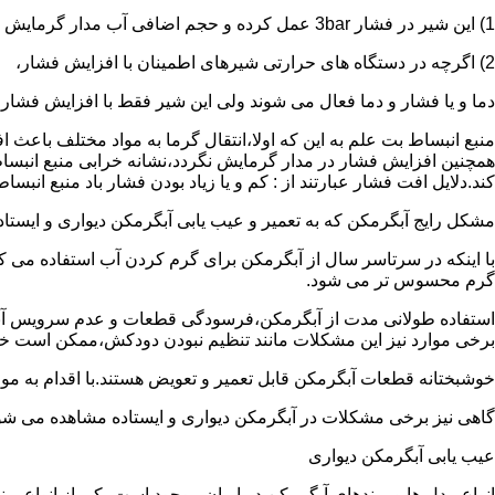
1) این شیر در فشار 3bar عمل کرده و حجم اضافی آب مدار گرمایش را تخلیه می کند.
2) اگرچه در دستگاه های حرارتی شیرهای اطمینان با افزایش فشار،
دما و یا فشار و دما فعال می شوند ولی این شیر فقط با افزایش فشار
منبع انبساط بت علم به این که اولا،انتقال گرما به مواد مختلف باعث
همچنین افزایش فشار در مدار گرمایش نگردد،نشانه خرابی منبع انبساط
کند.دلایل افت فشار عبارتند از : کم و یا زیاد بودن فشار باد منبع انب
مشکل رایج آبگرمکن که به تعمیر و عیب یابی آبگرمکن دیواری و ایستاده 
با اینکه در سرتاسر سال از آبگرمکن برای گرم کردن آب استفاده می ک
گرم محسوس تر می شود.
استفاده طولانی مدت از آبگرمکن،فرسودگی قطعات و عدم سرویس آبگ
برخی موارد نیز این مشکلات مانند تنظیم نبودن دودکش،ممکن است خ
خوشبختانه قطعات آبگرمکن قابل تعمیر و تعویض هستند.با اقدام به م
گاهی نیز برخی مشکلات در آبگرمکن دیواری و ایستاده مشاهده می شو
عیب یابی آبگرمکن دیواری
انواع مدل ها و برندهای آبگرمکن در ایران موجود است.یکی از انواع بر