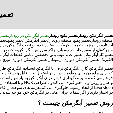
تعمی
تعمیر آبگرمکن رودبار
,
تعمیر پکیج رودبار
تعمیر آبگرمکن در رودبار
,
تعمیر
منطقه رودبار,تعمیر پکیج منطقه رودبار,تعمیر آبگرمکن,تعمیر پکیج,
ایستاده در انوع برندتعمیر آبگرمکن ایستاده خدمات نصب آبگرمکن در رو
منبع کوئل‌دار موتورخانه در رودبار,مراکز سرویس آبگرمکن،متخصص ت
تعمیرکار آبگرمکن،تعمیرات و عیب یابی تخصصی تمامی قطعات آبگرمکن ب
الکتریک,تعمیر آبگرمکن دیواری آزمونکار,تعمیر آبگرمکن دیواری لورچ,ت
که برای برآوردن برای مقاومت در برابر اشتعال بخار قابل و دستگاه 
فراهم می کند،تعمیر و نگهداری فیلتر هوای آبگرمکن بسیار مهم است و
و غبار و روغن و … جلو گیری 
EverKleen از ایجاد رسوب جلوگیری می کند،هزینه های سوخت ر
در اختیار دارید و اگر شما با خرابی هایی در آبگرمکن خود مواجه شدید ب
روش تعمیر آبگرمکن چیست ؟