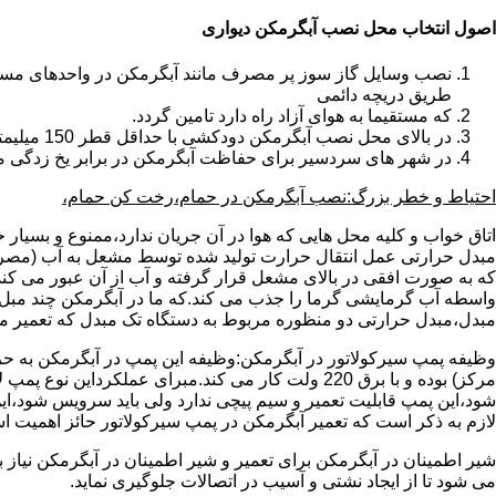
اصول انتخاب محل نصب آبگرمکن دیواری
طریق دریچه دائمی
که مستقیما به هوای آزاد راه دارد تامین گردد.
در بالای محل نصب آبگرمکن دودکشی با حداقل قطر 150 میلیمتر تعبیه شده باشد.
در شهر های سردسیر برای حفاظت آبگرمکن در برابر یخ زدگی م
احتیاط و خطر بزرگ:نصب آبگرمکن در حمام،رخت کن حمام،
اتاق خواب و کلیه محل هایی که هوا در آن جریان ندارد،ممنوع و بسیار
مبدل حرارتی عمل انتقال حرارت تولید شده توسط مشعل به آب (مصر
که به صورت افقی در بالای مشعل قرار گرفته و آب از آن عبور می کن
واسطه آب گرمایشی گرما را جذب می کند.که ما در آبگرمکن چند مبل مب
مبدل،مبدل حرارتی دو منظوره مربوط به دستگاه تک مبدل که تعمیر مب
وظیفه پمپ سیرکولاتور در آبگرمکن:وظیفه این پمپ در آبگرمکن به حر
مرکز) بوده و با برق 220 ولت کار می کند.مبرای ع
شود،این پمپ قابلیت تعمیر و سیم پیچی ندارد ولی باید سرویس شود،این
لازم به ذکر است که تعمیر آبگرمکن در پمپ سیرکولاتور حائز اهمیت ا
شیر اطمینان در آبگرمکن برای تعمیر و شیر اطمینان در آبگرمکن نیاز
می شود تا از ایجاد نشتی و آسیب در اتصالات جلوگیری نماید.