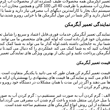
تعمیر آبگرمکن همه محصولات طیف گسترده ای از محصولات آب گرم ار
مخازن آب مستقیم با ظرفیت 40 الی 100 گا
اختیار دارید و اگر شما در این مول آبگرمکن ها با خرابی روبرو شدید،نیا
نمایندگی تعمیر آبگرمکن
نمایندگی تعمیر آبگرمکن خدمات فوری،قابل اعتماد و سریع را شامل ت
مشتریان خود قرار داده است که لوله کش های متخصص ما می توانند مدل
شما نیاز به جابجایی داشته باشد،لوله گذار ما می تواند به شما کمک 
انتخاب کنید که به شما کمک می کند عملکردی را که دنبال می کنید.تا نیا
آبگرمکن پرداخت نکنید و این یکی از بهترین ویژگی های نمایندگی تعمی
قیمت تعمیر آبگرمکن
قیمت تعمیر آبگرم کن همان طور که می دانید با یکدیگر متفاوت است و 
اعلام می کنند و نمایندگی ها قیمت های پیشنهادی را بهمشتریان ارائه 
ها می دهند و اگر در این مدت با همان مشکلات در دستگاه خود روبرو ش
روش گرم کردن آب
الف : گرم کردن آب به صورت غیر مستقیم،ب : گرم کردن آب به صورت
یا مبل حرارتی منتقل شده و باعث گرم شدن آب مصرفی می گردد.اماد
استفاده از این روش انواع آبگرمکن های مستقیم ساخته شده است.
انواع آبگرمکن و تعمیر آبگرمکن