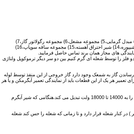
قطعات ساختمان آب گرم کن های دیواری شمعک دار عبارتند از : 1) کلاهک تعدیل،2) کلاهک تعدیل جریان دودکش،3) صفحه پشتی آبگرمکن،4) مبدل گرمایی،5) مجموعه مشعل،6) مجموعه رگولاتور گاز،7)
مجموعه رگولاتور آب،8) رویه آبگرمکن،9) صفحه پشتی آبگرمکن،10) رگولاتور آب در آبگرمکن های شمعک دار،11) بدنه،12) قاب برنجی،13) شیپوره،14) شیر احتراق آهسته،15) مجموعه ساقه سوپاپ،16)
و فلز را توسط شعله ای گرم کنیم بین دو سر دیگر ترموکوپل ولتاژی
ساندن گاز به شمعک وجود دارد گاز خروجی از این منفذ توسط لوله
عمیر هر یک از این قطعات باید از نمایندگی تعمیر آبگرمکن و یا هر
برد کنترل آبگرمکن:نیروی محرکه این برد از یک آدابتور یا دو عدد باتری 1/5 ولت تامین می شود.برای ایجاد جرقه یک تراس افزاینده این 3 ولت را به 14000 تا 18000 ولت تبدیل می کند.هنگامی که شیر آبگرم
در کنار شعله قرار دارد و تا زمانی که شعله را حس کند شعله