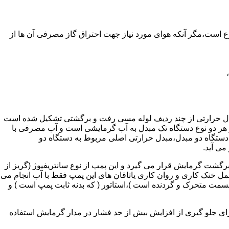
ر واحدهای مسکونی و غیر مسکونی که مسحت آن ها کمتر از 60 متر مربع باشد ممنوع است،مگر آنکه هوای مورد نیاز جهت احتراق گاز مصرفی آن ها از
دل حرارتی از چند ردیف لوله مسی رفت و برگشتی تشکیل شده است
ر هر دو نوع دستگاه تک مبدل به آب گرمایشی است و آب مصرفی با
ه دستگاه دو مبدل،مبدل حرارتی اصلی مربوط به دستگاه دو
می آید.
گشت گرمایش قرار می گیرد و این پمپ از نوع سانتریفیوژ (گریز از
 باشد،عمل خنک کاری و روان کاری یاتاقان های این پمپ فقط با آب انجام می
 قسمت متحرک و گردنده است )،استاتور ( که بدنه ثابت پمپ است ) و
رای جلو گیری از افزایش بیش از حد فشار در مدار گرمایش استفاده