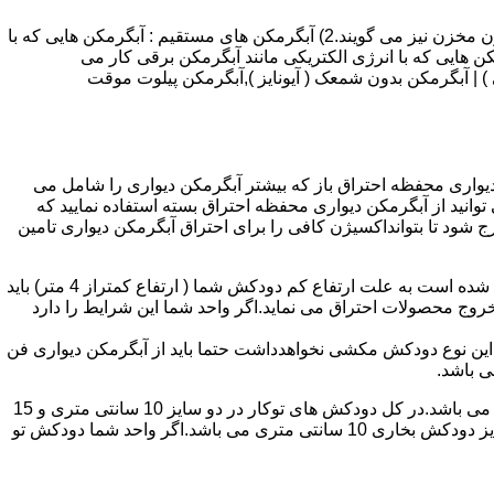
انواع آبگرمکن و تعمیر آبگرمکن عبارتند از : 1) آبگرمکن های گاز سوز : آب گرمکن های آنی دیواری,آبگرمکن های مخزن دار,آبگرمکن های بدون مخزن نیز می گویند.2) آبگرمکن های مستقیم : آبگرمکن هایی که با
ن هایی که با انرژی الکتریکی مانند آبگرمکن برقی کار می
 : آبگرمکن شمعک دار ( ترموکوپلی ) | آبگرمکن بدون شمعک ( آیونایز ),آبگرمکن پیلوت موقت
کن دیواری محفظه احتراق باز که بیشتر آبگرمکن دیواری را شامل می
 ممنوع می باشد.پس اگر متراژ واحدشما کمتر از 60 متر مربع می باشدتنها می توانید از آبگرمکن دیواری محفظه احتراق بسته استفاده نمایید که
ه خارج شود تا بتوانداکسیژن کافی را برای احتراق آبگرمکن دیواری تامین
۲-طبقه واحد:مورد بعدی که در انتخاب آبگرمکن دیواری تاثیر گذار است طبقه وقوع ساختمان است،اگر واحد شما در طبقه آخرساختمان واقع شده است به علت ارتفاع کم دودکش شما ( ارتفاع کمتراز 4 متر) باید
روج محصولات احتراق می نماید.اگر واحد شما این شرایط را دارد
ه این نوع دودکش مکشی نخواهدداشت حتما باید از آبگرمکن دیواری فن
۴-سایز دودکش واحد:اگر واحد شما دارای دودکش تو کار تا پشت بام می باشد سایز این دودکش تعیین کننده نوع آبگرمکن دیواری انتخابی شما می باشد.در کل دودکش های توکار در دو سایز 10 سانتی متری و 15
سانتی متری می باشد به عبارت دیگر قطر دودکش داخل کار این ابعاد می باشد.برای اینکه بهتر بتوانیم منظورمان را برسانیم دودکش های سایز دودکش بخاری 10 سانتی متری می باشد.اگر واحد شما دودکش تو