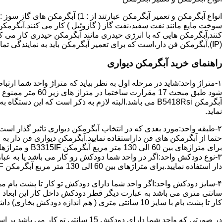
سوخت مایع مانند نفت سفید،نفت گاز ( گازوئیل ) کار می کنند,آبگرمکن 
(IP),آبگرمکن فن دار،است که برای تعمیر آبگرمکن باید به نمایندگی تماس حاصل فرمایید.
راهنمای خرید آبگرمکن دیواری
۱-متراژ واحد:شاید در مرحله اول به نظر بیاید که متراژ واحد شما ارت
آبگرمکن B5418Rsi می باشد.البته لازم به ذکر است که 
نماید.
حتما از آبگرمکن های فن داراستفاده نمایید.آبگرمکن دیواری فن دار 
برای متراژهای بین 60 الی 130 متر مربع آبگرمکن B3315IF و متراژهای بالای 130 متر مربع آبگرمکن B3318IF مناسب می باشد.
۳-نوع دودکش واحد:اگر در واحد شما دودکش رو کار می باشد یا به عبا
دار استفاده نمایید.برای متراژهای بین 60 الی 130 متر مربع آبگرمکن B3315IF و متراژهای بالای 130 متر مربع آبگرمکن B3318IF مناسب می باشد.
کار تا پشت بام با سایز 10 سانتی متری ( هم اندازه دودکش بخاری) داشته باشد تنها می توانید از آبگرمکن BX114 استفاده نمایید.
در صورتی که واحد شما دارای دودکش 15 سانتی تو کار می باشد بر اساس متراژ می توانید دستگاه های زیر را انتخاب نمایید: