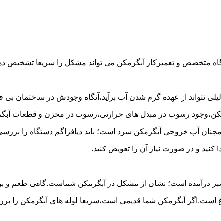
گاه متخصص و تعمیرکار آبگرمکن می تواند مشکل را سریعا تشخیص دهد 
لی نتواند از عهده گرم شدن آب برآید،آنگاه وجودش در ساختمان بی فای
مکن،وجود رسوب در مبدل های حرارتی،رسوب در مخزن و قطعات آبگرم
مچنان آب خروجی آبگرمکن سرد است؛ باید دیافراگم دستگاه را بررسی 
کنید و در صورت نیاز آن را تعویض کنید.
 سبز درآمده است؛ نشان از مشکل در آبگرمکن شماست.گاهی طعم و بوی 
ست.اگر آبگرمکن شما قدیمی است،سریعا لوله های آبگرمکن را بررسی