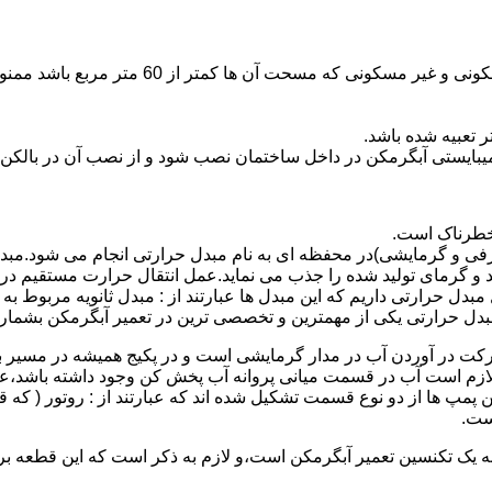
نصب وسایل گاز سوز پر مصرف مانند آبگرمکن د
یبایستی آبگرمکن در داخل ساختمان نصب شود و از نصب آن در بالکن،
 خطرناک است.
فی و گرمایشی)در محفظه ای به نام مبدل حرارتی انجام می شود.مب
د و گرمای تولید شده را جذب می نماید.عمل انتقال حرارت مستقیم د
دل حرارتی داریم که این مبدل ها عبارتند از : مبدل ثانویه مربوط ب
دل حرارتی یکی از مهمترین و تخصصی ترین در تعمیر آبگرمکن بشمار 
کت در آوردن آب در مدار گرمایشی است و در پکیج همیشه در مسیر بر
ملکرداین نوع پمپ لازم است آب در قسمت میانی پروانه آب پخش کن وجود داشته
 پمپ ها از دو نوع قسمت تشکیل شده اند که عبارتند از : روتور ( که
ست.
 به یک تکنسین تعمیر آبگرمکن است،و لازم به ذکر است که این قطعه ب