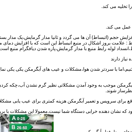
 عمل می کند.
 افزایش حجم (اتبساط) آن ها می گردد و ثانیا مدار گرمایش،یک مدار ب
 : علامت بروز اشکال در منبع انبساط این است که با افزایش دمای م
ساط،انسداد لوله رابط منبع با مدار گرمایش،پاره شدن دیافگرام منبع است
نیاز دارند
نیم،اما با سردتر شدن هوا،مشکلات و عیب های آبگرمکن یکی یکی نمای
رمکن موجب به وجود آمدن مشکلاتی نظیر گرم نشدن آب،چکه کردن آ
طرساز شوند.
وقع برای سرویس و تعمیر آبگرمکن هزینه کمتری برای عیب یابی مشکلا
د که نشان دهنده خرابی دستگاه شما نیست.معمولا این مشکلات با ب
ندهای پرطرفدار آبگرمکن