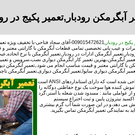
ر آبگرمکن رودبار,تعمیر پکیج در رود
 پکیج در رودبار
,009015472621-آقای سجاد فتاحی-با تخفیف 
تعمیرات و عیب یابی تخصصی تمامی قطعات آبگرمکن با گارانتی معتبر 
دبار,تعمیر آبگرمکن ادارات در رودبار,تعمیر آبگرمکن با نرخ اتحاده,
عمیر آبگرمکن،بهترین تعمیر کار ابگرمکن دیواری نصب،سرویس و تعمی
ا گارانتی معتبر و قیمت مناسب انجام می شود.,تعمیر آبگرمکن دیوار
عمیر آبگرمکن دیواری سایوا,تعمیر آبگرمکن دیواری,تعمیر آبگرمکن تاچی
تعمیر آبگرمکن گازی،آبگرمکن برقی یا آبگرمکن ایستاده ​ آبگرمکن طراحی شده است که دارای استانداردهای ANSI است
خاموش کننده هوا سوخت یک نوع حفاظتی دوگانه را
 از عواملی مانند : مسدود شدن شعله با آستر،گرد
می کندو با طراحی NOX و با استفاده از اکسید نیتروژن پایین و ثبت اختراع سیستم
ا کاهش می دهد،و در این صورت شما آب گرم بیشتری
اید به نمایندگی تعمیر آبگرمکن تماس بگیرید.