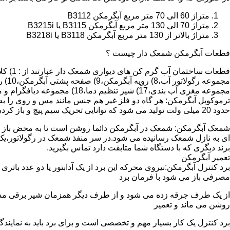
متراژ 60 الی 70 متر مربع آبگرمکن B3112
متراژ 70 الی 130 متر مربع آبگرمکن B3115 یا B3215i
متراژ بالاتر از 130 متر مربع آبگرمکن B3118 یا B3218i
قطعات آبگرمکن شمعک دار چیست ؟
مجموعه مغزی آب بندی،17) شیر تنظیم دما،18) مجموعه دیافگرام و میل سوپاپ آب 19) ترموکوپل و … که ما برای تعمیر آبگرمکن باید به نمایندگی های مجاز همان برند تماس حاصل فرمایید.
ترموکوپل آبگرمکن: هر گاه دو فلز غیر هم جنس مانند مس و روی را به
حدود 20 میلی ولت تولید می شود که توانایی تحریک سیم پیچ و باز کردن شیر مغناطیسی وسایل گاز سوز را در مدت 20 ثانیه دارد.
شمعک آبگرمکن: شمعک در آبگرمکن دائما روشن است تا به محض باز شد
ای به نازل شمعک رسانیده می شود.در سر منفذ شمعک در رگولاتور،یک ص
برند دیگری که با دستگاه شما متابقت دارد تماس بگیرید.
تعمیر آبگرمکن
مصرفی باز می شود با فرمان برد
از یک طرف جرقه زده می شود و از طرف دیگر همزمان شیر برقی مسیر گ
روشن می ماند و تعمیر
برد کنترل یک کار بسیار مهم و تخصصی است و برای برد باید به نمای