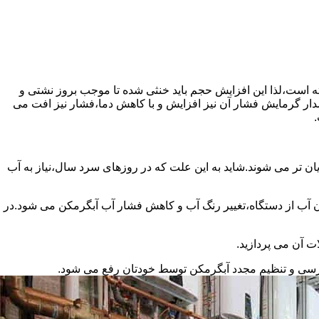
سته است،لذا این افزایش حجم باید خنثی شده تا موجب بروز نشتی و
دار گرمایش فشار آن نیز افزایش و با کاهش دما،فشار نیز افت می
.
ان تر می شوند.شاید به این علت که در روزهای سرد سال،نیاز به آب
ب از دستگاه،تغییر رنگ آب و کاهش فشار آب آبگرمکن می شود.در
ت آن می پردازید.
ررسی و تنظیم مجدد آبگرمکن توسط خودتان رفع می شود.