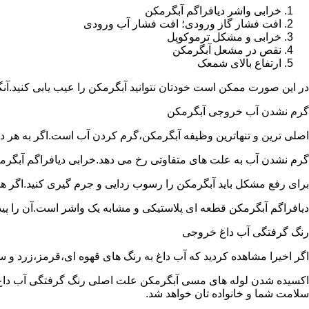
خرابی واشر دیافراگم آبگرمکن
افت فشار گاز ورودی؛ افت فشار آب ورودی
خرابی و مشکل ترموکوپل
نقص در مشعل آبگرمکن
ارتفاع بالای شمعک
در این صورت ممکن است خودتان نتوانید آبگرمکن را عیب یابی کنید.آن
گرم نشدن آب خروجی آبگرمکن
اصلی ترین و تنهاترین وظیفه آبگرمکن،گرم کردن آب است.اگر به هر دلی
گرم نشدن آب به علت های متفاوتی رخ می دهد.خرابی دیافراگم آبگر
برای رفع مشکل باید آبگرمکن را رسوب زدایی و جرم گیری کنید.اگر ه
دیافراگم آبگرمکن قطعه ای پلاستیکی و مشابه یک واشر است.آن را پیدا 
رنگ گرفتگی آب داغ خروجی
اگر اخیرا مشاهده کردید که آب داغ به رنگ های قهوه ای،قرمز،زرد و
اکسیده شدن لوله های مسی آبگرمکن علت اصلی رنگ گرفتگی آب داغ ا
سلامت شما و خانواده تان خواهد شد.