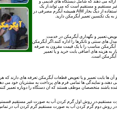
ائه می دهند که شامل دیستگاه های قدیمی و
لن و همچنین مخازن آب غیر مستقیم و مستقیم است که می تواند،از یک
سیستم دیگ بخار با کارآمدترین دیگهای آب مصرفی نیاز دارید و شما با استفاده از دیگ بخار AIM همیشه آبگرم مصرفی در
ز به یک تکنسین تعمیر آبگرمکن دارید.
عویض،تعمیر و نگهداری آبگرمکن در خدمت
 های سنتی و تانکرها را اداره کنند.اگر آبگرمکن
کند آبگرمکن مناسب را با یک قیمت مقرون به صرفه
ز به هزینه های اضافی بابت خرید و یا تعمیر
ر آبگرمکن است.
آن ها بابت تعمیر و یا تعویض قطعات آبگرمکن تعرفه های دارند که هر 
می دهند،و نمایندگی ها تمامی فرم های پرداخت به مشتریان خود می دهند
ده باشند متخصصان موظف هستند که ان دستگاه را دوباره تعمیر کنند و
 مستقیم،در روش اول گرم کردن آب به صورت غیر مستقیم قسمتی از 
ر روش دوم گرم کردن آب به صورت مستقیم گرم کردن آب در تماس مس