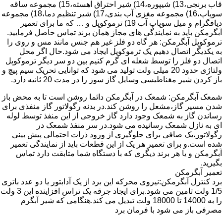
قاب برنجی،13) شیپوره،14) شیر احتراق آهسته،15) مجموعه ساقه
سوپاپ،16) مجموعه مغزی آب بندی،17) شیر تنظیم دما،18) مجموعه
دیافگرام و میل سوپاپ آب 19) ترموکوپل و … که ما برای تعمیر
آبگرمکن باید به نمایندگی های مجاز همان برند تماس حاصل فرمایید.
ترموکوپل آبگرمکن: هر گاه دو فلز غیر هم جنس مانند مس و روی را
به یکدیگر اتصال دهیم یک ترموکوپل ایجاد می شود.حال اگر محل
اتصال دو فلز را توسط شعله ای گرم کنیم بین دو سر دیگر ترموکوپل
ولتاژی حدود 20 میلی ولت تولید می شود که توانایی تحریک سیم پیچ و
باز کردن شیر مغناطیسی وسایل گاز سوز را در مدت 20 ثانیه دارد.
شمعک آبگرمکن: شمعک در آبگرمکن دائما روشن است تا به محض باز
شدن مسیر گاز،مشعل را روشن کند.در بدنه رگولاتور گاز منفذی برای
رساندن گاز به شمعک وجود دارد گاز خروجی از این منفذ توسط لوله
ای به نازل شمعک رسانیده می شود.در سر منفذ شمعک در
رگولاتور،یک صافی برای جلوگیری از ورود ذرات احتمالی پیش بینی
شده است.و برای تعمیر هر یک از این قطعات باید از نمایندگی تعمیر
آبگرمکن و یا هر برند دیگری که با دستگاه شما متابقت دارد تماس
بگیرید.
تعمیر آبگرمکن
برد کنترل آبگرمکن:نیروی محرکه این برد از یک آدابتور یا دو عدد باتری
1/5 ولت تامین می شود.برای ایجاد جرقه یک تراس افزاینده این 3 ولت
را به 14000 تا 18000 ولت تبدیل می کند.هنگامی که شیر آبگرم
مصرفی باز می شود با فرمان برد