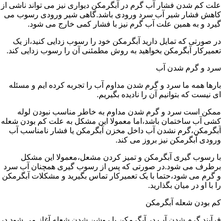
علت کم شدن فشار آب گرم در آبگرمکن دیواری نیز می تواند ناشی از
کاهش فشار شیر آب سرد ورودی باشد.گاهی شیر ورودی رسوب می
گیرد و به همین علت آب گرم نیز با فشار کمی خارج می شود.
در صورتی که تمایل دارید آبگرمکن خود را رسوب زدایی کنید،از یک
تعمیرکار آبگرمکن بخواهید به روش مطمئنی آن را رسوب زدایی کند.
سرد و گرم شدن آب
بارها همه ما سرد و گرم شدن مداوم آب را تجربه کرده ایم و مسئله
ای نیست که بتوانیم آن را نادیده بگیریم.
ممکن است سرد و گرم شدن مداوم به خاطر مناسب نبودن لوله
کشی آب ساختمان باشد،اما معمولا این مشکل به علت کم بودن شعله
آبگرمکن،گرم نشدن آب داخل مخزن آبگرمکن یا فشار نامناسب آب
ورودی آبگرمکن نیز بروز می کند.
با رسوب گیری آبگرمکن و تمیز کردن مشعل،معمولا این مشکل
برطرف می شود.در صورتی که پس از رسوب گیری همچنان آب سرد
و گرم می شود،حتما با یک تعمیرکار تماس بگیرید و مشکلات آبگرمکن
را با او در میان بگذارید.
کم بودن شعله آبگرمکن
فرآیند گرم شدن آب در آبگرمکن با روشن شدن شعله آغاز می شود.در