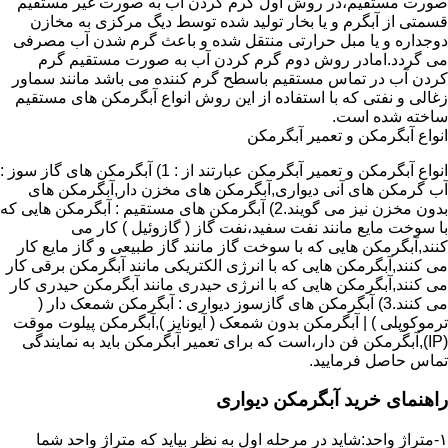
صورت مستقیم،در روش اول گرم کردن آب به صورت غیر مستقیم
قسمتی از آبگرم و یا بخار تولید شده توسط دیگ مرکزی به مخازن
دوجداره و یا مبل حرارتی منتقل شده و باعث گرم شدن آب مصرفی
می گردد.امادر روش دوم گرم کردن آب به صورت مستقیم گرم
کردن آب در تماس مستقیم باسطح گرم کننده می باشد مانند سماور
زغالی و نفتی که با استفاده از این روش انواع آبگرمکن های مستقیم
ساخته شده است.
انواع آبگرمکن و تعمیر آبگرمکن
انواع آبگرمکن و تعمیر آبگرمکن عبارتند از : 1) آبگرمکن های گاز سوز :
آب گرمکن های آنی دیواری,آبگرمکن های مخزن دار,آبگرمکن های
بدون مخزن نیز می گویند.2) آبگرمکن های مستقیم : آبگرمکن هایی که
با سوخت مایع مانند نفت سفید،نفت گاز ( گازوئیل ) کار می
کنند,آبگرمکن هایی که با سوخت گاز مانند گاز طبیعی و گاز مایع کار
می کنند,آبگرمکن هایی که با انرژی الکتریکی مانند آبگرمکن برقی کار
می کنند,آبگرمکن هایی که با انرژی حیدری مانند آبگرمکن حیدری کار
می کنند.3) آبگرمکن های گازسوز دیواری : آبگرمکن شمعک دار (
ترموکوپلی ) | آبگرمکن بدون شمعک ( آیونایز ),آبگرمکن پیلوت موقت
(IP),آبگرمکن فن دار،است که برای تعمیر آبگرمکن باید به نمایندگی
تماس حاصل فرمایید.
راهنمای خرید آبگرمکن دیواری
۱-متراژ واحد:شاید در مرحله اول به نظر بیاید که متراژ واحد شما