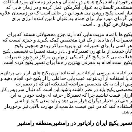
برخوردار باشد.پکیج ها هم در تابستان و هم در زمستان مورد استفاده
هستند.در تابستان به عنوان آبگرمکن عمل کرده و در زمان هایی که
نیاز است پکیج روشن می شود.این در حالی است که در زمستان علاوه
بر گرمای مورد نیاز برای حمام،به عنوان تامین کننده انرژی برای
شوفاژ،فن کوئل و …است.
پکیج ها با تمام مزیت هایی که دارند،جزو محصولاتی هستند که برای
تعمیرات آن ها باید از یک فرد متخصص کمک بگیرید و چیزی نیست که
هر کسی را برای تعمیرات آن بیاورید.مراکز زیادی همچون پکیج
کار،خدمت از ما،تهارن تعمیرگاه و …در زمینه تعمیرات تخصصی پکیج
فعالیت می کنند.پکیج کار که یکی از بهترین مراکز در حوزه تعمیرات
پکیج است،اقدام به معرفی بهترین راه ها برای تعمیر پکیج کرده است.
در ادامه به بررسی ایرادات پر استفاده ترین پکیج های بازار می پردازیم
تا با استفاده از آن،بتوانید عیب یابی حداقلی را از پکیج خود انجام دهید و
پس از آن به یک متخصص مراجعه کنید.نکته ای که در تعمیرات
تخصصی پکیج باید در نظر داشته باشید،این است که دنبال سرویس کار
ارزان قیمت نباشید چرا که تعمیرکار حرفه ای وقت خود را به این
راحتی در اختیار دیگران قرار نمی دهد و باید سعی کنید از کسی
استفاده کنید که در عین قیمت مناسب،از مهارت بالایی نیز برخوردار
باشد.
تعمیر پکیج ایران رادیاتور در رامشیر,منطقه رامشیر