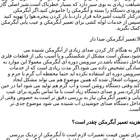
شباهت زیادی به بوی سیر دارد که بسیار خطرناک است.شیر اصلی گاز
ورودی دستگاه را بسته و آبگرمکن را خاموش کنید.اگر آبگرمکن
درکنار کابینت آشپزخانه قرار دارد،با باز کردن پنجره،هوا را تهویه کنید
سپس از خدمات لوله کشی برای تعمیر آبگرمکن و عیب یابی آبگرمکن
کمک بگیرید.
9.تعمیر آبگرمکن صدا دار
اگر به هنگام کار کردن صدای زیادی از آبگرمکن شنیده می
شود،ممکن است مشکل از شکستگی و یا آسیب یکی از قطعات فلزی
داخل دستگاه باشد.در سرویس دوره ای آبگرمکن معمولا این موارد به
سادگی تشخیص داده می شود.اگر مدت زیادی است که از خدمات
سرویس دوره ای استفاده نکرده اید حتما محفظه آب گرم با جرم و
رسوبات اشغال شده که همین موضوع هم می تواند مشکل ایجاد
کند.وقتی دستگاه روشن است و آب گرم هم تولید می شود اما در حین
کارکرد،سر و صدای دستگاه زیاد است با ما تماس بگیرید.برای عیب
یابی و تعمیر آبگرمکن نیاز به بررسی دقیق تر است.به خصوص وقتی از
داخل دستگاه صدای جوشیدن آب شنیده می شود موضوع جدی تر
است.
هزینه تعمیر آبگرمکن چقدر است؟
برای تعیین قیمت تعمیرات لازم است تا آبگرمکن از نزدیک بررسی