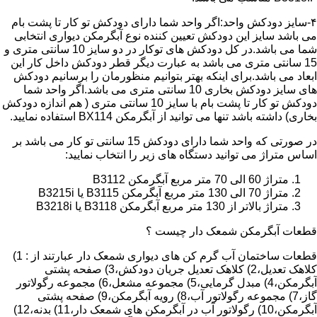
۴-سایز دودکش واحد:اگر واحد شما دارای دودکش تو کار تا پشت بام
می باشد سایز این دودکش تعیین کننده نوع آبگرمکن دیواری انتخابی
شما می باشد.در کل دودکش های توکار در دو سایز 10 سانتی متری و
15 سانتی متری می باشد به عبارت دیگر قطر دودکش داخل کار این
ابعاد می باشد.برای اینکه بهتر بتوانیم منظورمان را برسانیم دودکش
های سایز دودکش بخاری 10 سانتی متری می باشد.اگر واحد شما
دودکش تو کار تا پشت بام با سایز 10 سانتی متری ( هم اندازه دودکش
بخاری) داشته باشد تنها می توانید از آبگرمکن BX114 استفاده نمایید.
در صورتی که واحد شما دارای دودکش 15 سانتی تو کار می باشد بر
اساس متراژ می توانید دستگاه های زیر را انتخاب نمایید:
متراژ 60 الی 70 متر مربع آبگرمکن B3112
متراژ 70 الی 130 متر مربع آبگرمکن B3115 یا B3215i
متراژ بالاتر از 130 متر مربع آبگرمکن B3118 یا B3218i
قطعات آبگرمکن شمعک دار چیست ؟
قطعات ساختمان آب گرم کن های دیواری شمعک دار عبارتند از : 1)
کلاهک تعدیل،2) کلاهک تعدیل جریان دودکش،3) صفحه پشتی
آبگرمکن،4) مبدل گرمایی،5) مجموعه مشعل،6) مجموعه رگولاتور
گاز،7) مجموعه رگولاتور آب،8) رویه آبگرمکن،9) صفحه پشتی
آبگرمکن،10) رگولاتور آب در آبگرمکن های شمعک دار،11) بدنه،12)