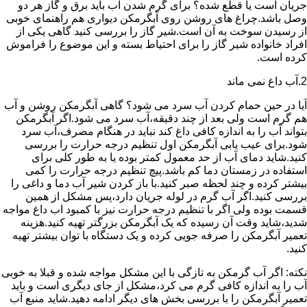
جریان است یا قطع شده؟ برای گرم شدن آب باید برق و گاز هر دو
وصل باشد.چراغ های روشن روی آبگرمکن دیواری هم راهنمای خوبی
از رسیدن سوخت به آن است.شیر گاز را بررسی کنید گاهی یکی از
افراد خانواده شیر گاز را برای احتیاط بسته و این موضوع را فراموش
کرده است.
2.آب داغ نمی ماند
آیا در حین حمام کردن آب سرد می شود؟ گاهی آبگرمکن روشن و آب
هم گرم است ولی بعد از چند دقیقه،آب سرد می شود.اگر آبگرمکن
بتواند آب را به اندازه کافی داغ کند نباید در هنگام مصرف،آب سرد
شود.برای عیب یابی آبگرمکن اول تنظیم درجه حرارت را بررسی
کنید.شاید دمای آب از حد معمول کمتر بوده یا به طور کلی برای
استفاده در زمستان دما کم باشد.پیچ تنظیم درجه حرارت را کمی
بیشتر کرده و چند لحظه صبر کنید.با باز کردن شیر آب دما و داغی را
بررسی کنید.اگر آب گرم در لوله جریان دارد،پس مشکل از همین
قسمت بوده ولی اگر با تنظیم درجه حرارت نیز با کمبود اب داغ مواجه
شدید،شاید وقت آن رسیده که یک آبگرمکن بزرگتر تهیه کنید.هزینه
تعمیر آبگرمکن را صرفه جویی کرده و یک دستگاه با توان بیشتر تهیه
کنید.
نکته: اگر آب گرمکن به تازگی با این مشکل مواجه شده و قبلا به خوبی
آب را به اندازه کافی گرم می کرد،مشکل از جای دیگری است و باید
تعمیر آبگرمکن را با بررسی بخش های دیگر ادامه دهید.شاید منبع آب