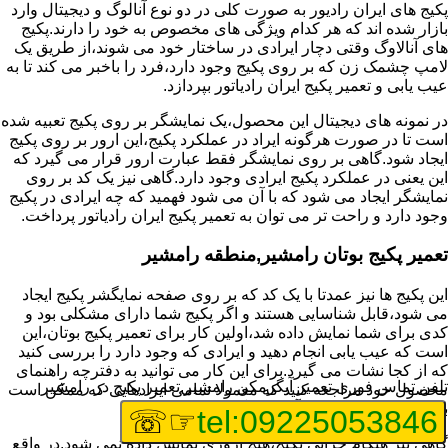
پکیج های ایران رادیور به صورت کلی در دو نوع آنالوگ و دیجیتال وارد
بازار شده اند که هر کدام ویژگی های مخصوص به خود را دارند.پکیج
های آنالاوگ وقتی دچار ایرادی در ساختار خود می شوند،از طریق یک
لامپ چشمک زن که بر روی پکیج وجود دارد،فرد را باخبر می کند تا به
عیب یابی و تعمیر پکیج ایران رادیاتور بپردازد.
در نمونه های دیجیتال این محصول،یک نمایشگر بر روی پکیج تعبیه شده
است تا در صورت هرگونه ایراد در عملکرد پکیج،این ارور بر روی پکیج
ایجاد شود.گاهی بر روی نمایشگر فقط عبارت ارور قرار می گیرد که
این یعنی در عملکرد پکیج ایرادی وجود دارد.گاهی نیز یک کد بر روی
نمایشگر ایجاد می شود که با آن می شود فهمید که چه ایرادی در پکیج
وجود دارد و راحت تر می توان به تعمیر پکیج ایران رادیاتور پرداخت.
تعمیر پکیج بوتان رامشیر,منطقه رامشیر
این پکیج ها نیز عمدتا با یک کد که بر روی صفحه نمایگشر پکیج ایجاد
می شود،قابل شناسایی هستند و اگر پکیج شما دارای مشکلی بود و
کدی برای شما نمایش داده شد،اولین کار برای تعمیر پکیج بوتان،این
است که عیب یابی انجام دهید و ایرادی که وجود دارد را بررسی کنید
که از کجا نشات می گیرد.برای این کار می توانید به دفترچه راهنمای
تلفن تماس فوری
تعمیر آبگرمکن رامشیر,تعمیر پکیج در رامشیر
محصول خود مراجعه کنید که معمولا تمامی ایرادهایی که ممکن است
برای پکیج پیش بیاید در آن قرار گرفته است.
☞☏
tel:09225053846
گاهی نیز هنگام خرابی پکیج،هیچ اروری نمایش داده نمی شود.در واقع