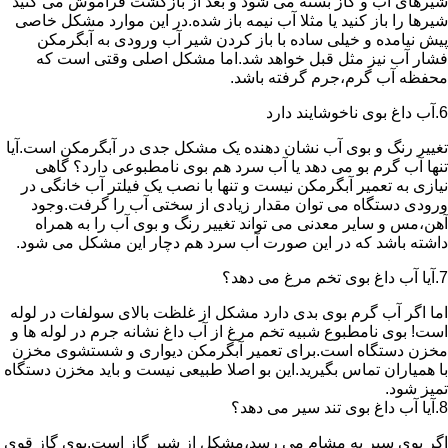
شیرهای آب و گاز بسته می شود و بعد از بازگشت فراموش می کنید
شیرها را باز کنید یا مثلا آب نیمه باز شده.در این موارد مشکل خاصی
پیش نیامده و خیلی ساده با باز کردن شیر آب ورودی به آبگرمکن
فشار آب نیز مثل قبل خواهد شد.اما مشکل اصلی وقتی است که
محفظه آب گرم،جرم گرفته باشد.
6.آب داغ بوی ناخوشایند دارد
تغییر رنگ و بوی آب نشان دهنده یک مشکل جدی در آبگرمکن است.آیا
تنها آب گرم بو می دهد یا آب سرد هم بوی نامطبوعی دارد؟ گاهی
نیازی به تعمیر آبگرمکن نیست و تنها با نصب یک فیلتر آب خانگی در
ورودی دستگاه می توان مقدار زیادی از سختی آب را گرفت.وجود
آهن،مس و سایر معدنی می تواند تغییر رنگ و بوی آب را به همراه
داشته باشد که در این صورت آب سرد هم دچار این مشکل می شود.
7.آیا آب داغ بوی تخم مرغ می دهد؟
اما اگر آب گرم بوی بدی دارد مشکل از غلظت بالای سولفات در لوله
است! بوی نامطبوع شبیه تخم مرغ از آب داغ نشانه جرم در لوله ها و
مخزن دستگاه است.برای تعمیر آبگرمکن دیواری و شستشوی مخزن
با همیاران تماس بگیرید.این بو اصلا طبیعی نیست و باید مخزن دستگاه
تمیز شود.
8.آیا آب داغ بوی تند سیر می دهد؟
اگر بوی سیر به مشام می رسد،مشکل از شیر گاز است.بوی گاز قوی