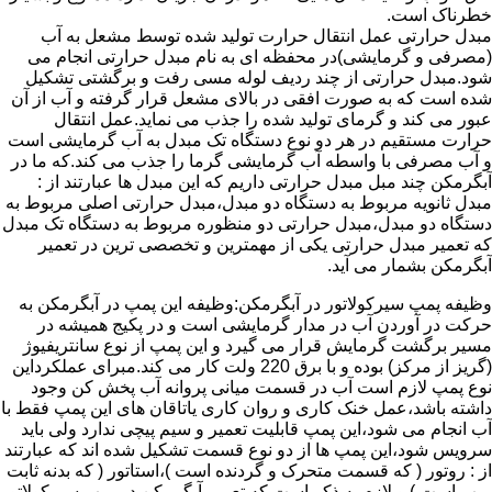
خطرناک است.
مبدل حرارتی عمل انتقال حرارت تولید شده توسط مشعل به آب
(مصرفی و گرمایشی)در محفظه ای به نام مبدل حرارتی انجام می
شود.مبدل حرارتی از چند ردیف لوله مسی رفت و برگشتی تشکیل
شده است که به صورت افقی در بالای مشعل قرار گرفته و آب از آن
عبور می کند و گرمای تولید شده را جذب می نماید.عمل انتقال
حرارت مستقیم در هر دو نوع دستگاه تک مبدل به آب گرمایشی است
و آب مصرفی با واسطه آب گرمایشی گرما را جذب می کند.که ما در
آبگرمکن چند مبل مبدل حرارتی داریم که این مبدل ها عبارتند از :
مبدل ثانویه مربوط به دستگاه دو مبدل،مبدل حرارتی اصلی مربوط به
دستگاه دو مبدل،مبدل حرارتی دو منظوره مربوط به دستگاه تک مبدل
که تعمیر مبدل حرارتی یکی از مهمترین و تخصصی ترین در تعمیر
آبگرمکن بشمار می آید.
وظیفه پمپ سیرکولاتور در آبگرمکن:وظیفه این پمپ در آبگرمکن به
حرکت در آوردن آب در مدار گرمایشی است و در پکیج همیشه در
مسیر برگشت گرمایش قرار می گیرد و این پمپ از نوع سانتریفیوژ
(گریز از مرکز) بوده و با برق 220 ولت کار می کند.مبرای عملکرداین
نوع پمپ لازم است آب در قسمت میانی پروانه آب پخش کن وجود
داشته باشد،عمل خنک کاری و روان کاری یاتاقان های این پمپ فقط با
آب انجام می شود،این پمپ قابلیت تعمیر و سیم پیچی ندارد ولی باید
سرویس شود،این پمپ ها از دو نوع قسمت تشکیل شده اند که عبارتند
از : روتور ( که قسمت متحرک و گردنده است )،استاتور ( که بدنه ثابت
پمپ است ) و لازم به ذکر است که تعمیر آبگرمکن در پمپ سیرکولاتور