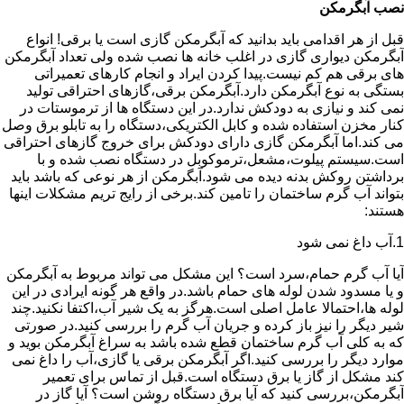
نصب آبگرمکن
قبل از هر اقدامی باید بدانید که آبگرمکن گازی است یا برقی! انواع
آبگرمکن دیواری گازی در اغلب خانه ها نصب شده ولی تعداد آبگرمکن
های برقی هم کم نیست.پیدا کردن ایراد و انجام کارهای تعمیراتی
بستگی به نوع آبگرمکن دارد.آبگرمکن برقی،گازهای احتراقی تولید
نمی کند و نیازی به دودکش ندارد.در این دستگاه ها از ترموستات در
کنار مخزن استفاده شده و کابل الکتریکی،دستگاه را به تابلو برق وصل
می کند.اما آبگرمکن گازی دارای دودکش برای خروج گازهای احتراقی
است.سیستم پیلوت،مشعل،ترموکوبل در دستگاه نصب شده و با
برداشتن روکش بدنه دیده می شود.آبگرمکن از هر نوعی که باشد باید
بتواند آب گرم ساختمان را تامین کند.برخی از رایج تریم مشکلات اینها
هستند:
1.آب داغ نمی شود
آیا آب گرم حمام،سرد است؟ این مشکل می تواند مربوط به آبگرمکن
و یا مسدود شدن لوله های حمام باشد.در واقع هر گونه ایرادی در این
لوله ها،احتمالا عامل اصلی است.هرگز به یک شیر آب،اکتفا نکنید.چند
شیر دیگر را نیز باز کرده و جریان آب گرم را بررسی کنید.در صورتی
که به کلی آب گرم ساختمان قطع شده باشد به سراغ آبگرمکن بوید و
موارد دیگر را بررسی کنید.اگر آبگرمکن برقی یا گازی،آب را داغ نمی
کند مشکل از گاز یا برق دستگاه است.قبل از تماس برای تعمیر
آبگرمکن،بررسی کنید که آیا برق دستگاه روشن است؟ آیا گاز در