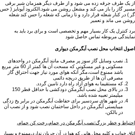
از یک طرف جرقه زده می شود و از طرف دیگر همزمان شیر برقی
مسیر گاز را باز می کند و مشعل روشن می شود.الکترود آیونایز ( حس
گر ) در کنار شعله قرار دارد و تا زمانی که شعله را حس کند شعله
روشن می ماند و تعمیر
برد کنترل یک کار بسیار مهم و تخصصی است و برای برد باید به
نمایندگی مربوطه تماس حاصل شود
اصول انتخاب محل نصب آبگرمکن دیواری
نصب وسایل گاز سوز پر مصرف مانند آبگرمکن در واحدهای
مسکونی و غیر مسکونی که مسحت آن ها کمتر از 60 متر مربع
باشد ممنوع است،مگر آنکه هوای مورد نیاز جهت احتراق گاز
مصرفی آن ها از طریق دریچه دائمی
که مستقیما به هوای آزاد راه دارد تامین گردد.
در بالای محل نصب آبگرمکن دودکشی با حداقل قطر 150
میلیمتر تعبیه شده باشد.
در شهر های سردسیر برای حفاظت آبگرمکن در برابر یخ زدگی
میبایستی آبگرمکن در داخل ساختمان نصب شود و از نصب آن
در بالکن،
احتیاط و خطر بزرگ:نصب آبگرمکن در حمام،رخت کن حمام،
اتاق خواب و کلیه محل هایی که هوا در آن جریان ندارد،ممنوع و بسیار