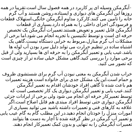
۰آبگرمکن وسیله ای پر کاربرد در همه فصول سال است.تقریبا در همه
روزها این آبگرمکن های دیواری و ایستاده،روشن هستند و آب گرم
خانه را تامین می کنند.کارکرد مداوم آبگرمکن خانگی،استهلاک قطعات
و فرسودگی اجزای داخلی را به همراه دارد.بسیاری از قطعات
آبگرمکن قابل تعمیر و تعویض هستند.تعمیرات آبگرمکن یک تخصص
حرفه ای است و توسط تکنیسین با تجربه انجام می شود.اما برخی از
مشکلات آب گرم منازل،مربوط به خرابی دستگاه نیست.گاهی یک
اشتباه ساده در تنظیم حرارت می تواند دلیل سرد بودن آب لوله ها
باشد.عیب یابی و تعمیر آبگرمکن را به حرفه ای ها بسپارید ولی از قبل
برخی موارد را بررسی کنید.گاهی مشکل خیلی ساده تر از چیزی است
که تصور می کنید.
خراب شدن آبگرمکن به معنی نبودن آب گرم برای شستشوی ظروف
و حمام است.این یک مشکل جدی برای خانواده است هزینه تعمیرات
هم باعث شده تا گاهی افراد خودشان اقدام به تعمیر آبگرمکن
کنند.عیب یابی و تعمیر آبگرمکن دیواری یک کار تخصصی است که
توسط تعمیرکار حرفه ای انجام می شود ولی برخی از ایرادات جزئی
آبگرمکن دیواری حتی توسط افراد مبتدی هم قابل اصلاح است.اگر
علاقه به کارهای فنی و تعمیرات داشته باشید می توانید بسیاری از
امورات منزل را خودتان انجام دهید.در این مطلب گام به گام عیب یابی
و تعمیر آب گرمکن در نظر گرفته شده تا آچار به دست ها بتوانند
تعمیرات آبگرمکن را به تنهایی و بدون کمک تعمیرکار انجام دهند.