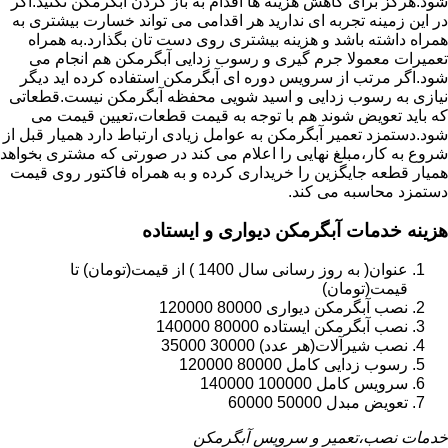
شود.هرگز برای کاهش هزینه ها اقدام به باز کردن آبگرمکن نکنید.اگر
در این زمینه تجربه ای ندارید هر اقدامی می تواند خسارت بیشتری به
همراه داشته باشد و هزینه بیشتری روی دست تان بگذارد.به همراه
تعمیرات معمولا جرم گیری و رسوب زدایی آبگرمکن هم انجام می
شود.اگر مرتب از سرویس دوره ای آبگرمکن استفاده کرده اید دیگر
نیازی به رسوب زدایی و اسید شویی محفظه آبگرمکن نیست.قطعاتی
که باید تعویض شوند هم با توجه به قیمت قطعات،تعیین قیمت می
شود.دستمزد تعمیر آبگرمکن به عوامل زیادی ارتباط دارد همیار قبل از
شروع به کار،مبلغ نهایی را اعلام می کند در صورتی که مشتری بخواهد
همیار قطعه جایگزین را خریداری کرده و به همراه فاکتور روی قیمت
دستمزد محاسبه می کند.
هزینه خدمات آبگرمکن دیواری و ایستاده
عنوان( به روز رسانی سال 1400 ) از قیمت(تومان) تا
قیمت(تومان)
نصب آبگرمکن دیواری 80000 120000
نصب آبگرمکن ایستاده 80000 140000
نصب شیرآلات(هر عدد) 30000 35000
رسوب زدایی کامل 80000 120000
سرویس کامل 100000 140000
تعویض مبدل 50000 60000
خدمات نصب،تعمیر و سرویس آبگرمکن