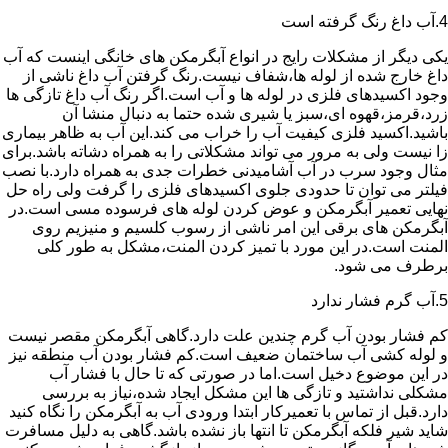
4.آب داغ رنگ گرفته است
یکی دیگر از مشکلات رایج در انواع آبگرمکن های خانگی اینست که آب
داغ خارج شده از لوله ها،شفاف نیست.رنگ گرفتن آب داغ ناشی از
وجود اکسیدهای فلزی در لوله ها و آب است.اگر رنگ آب داغ تازگی ها
زرد،قرمز،قهوه ای،سبز یا شیری شده حتما به دنبال منشا آن
باشید.اکسید فلزی کیفیت آب را خراب می کند.این آب به ظاهر بیماری
زا نیست ولی به مرور می تواند مشکلاتی را به همراه دشاته باشد.برای
مثال وجود سرب در آب آشامیدنی خطرات جدی به همراه دارد.با نصب
فیلتر می توان تا حدودی جلوی اکسیدهای فلزی را گرفت ولی راه حل
نهایی تعمیر آبگرمکن و عوض کردن لوله های فرسوده مسی است.در
آبگرمکن های برقی این امر ناشی از رسوب کلسیم و منیزیم روی
المنت است.در این مورد با تمیز کردن المنت،مشکل به طور کلی
برطرف می شود.
5.آب گرم فشار ندارد
کم فشار بودن آب گرم چندین علت دارد.گاهی آبگرمکن مقصر نیست
و لوله کشی آب ساختمان ضعیف است.کم فشار بودن آب منطقه نیز
در این موضوع دخیل است.اما در صورتی که تا حال با فشار آب
مشکلی نداشتید و تازگی ها این مشکل ایجاد شده،نیاز به بررسی
دارد.قبل از تماس با تعمیرکار ابتدا ورودی آب به آبگرمکن را نگاه کنید
شاید شیر فلکه آبگرمکن تا انتها باز نشده باشد.گاهی به دلیل مسافرت