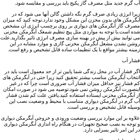
آب گرم جدید مثل مصرف گاز پکیج باید بررسی و مقایسه شود.
زیرا انرژی زیادی صرف گرم نگه داشتن گالن آنها می شود که در
آبگرمکن های بدون مخزن این مشکل وجود ندارد.توجه کنید که میزان
مصرف گاز آبگرمکن های دیواری بر روی برچسب انرژی آن مشخص
شده است.با توجه به مواردی مثل پیچ تنظیم شمعک آبگرمکن مخزنی
می توانید بیش از پیش در بهینه سازی مصرف انرژی تاثیر بگذارید.علت
روشن نشدن مشعل آبگرمکن مخزنی گازی و موارد مشابه در این
زمینه بیشتر مواقع با یک تنظیمات ساده قابل تشخیص و رفع است.
فشار آب
اگر فشار آب در محل زندگی شما پایین تر از حد معمول است باید در
انتخاب آبگرمکن مناسب بیشتر تحقیق کنید زیرا حتی در آبگرمکن های
کم فشار نیز حداقل میزان فشار آب ضروری است چرا که در غیر
اینصورت آبگرمکن روشن نمی شود.توصیه می شود در صورت امکان
از آبگرمکن مخزنی ایستاده استفاده کنید.یافتن علت کم شدن فشار
آب گرم در آبگرمکن دیواری متناسب با محیط و وضعیت نصب این
وسیله قابل تشخیص و بررسی است.
علاوه بر این موارد بررسی وضعیت ورودی و خروجی آبگرمکن دیواری
و توجه به نصب صحیح تجهیزات در هنگام راه اندازی آبگرمکن دیواری
در این امر تاثیر بسزایی دارد.