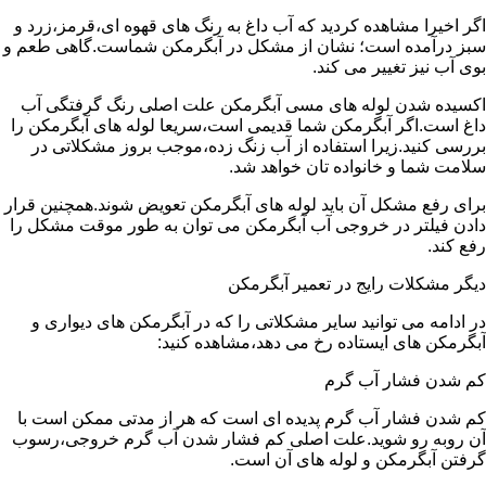
اگر اخیرا مشاهده کردید که آب داغ به رنگ های قهوه ای،قرمز،زرد و
سبز درآمده است؛ نشان از مشکل در آبگرمکن شماست.گاهی طعم و
بوی آب نیز تغییر می کند.
اکسیده شدن لوله های مسی آبگرمکن علت اصلی رنگ گرفتگی آب
داغ است.اگر آبگرمکن شما قدیمی است،سریعا لوله های آبگرمکن را
بررسی کنید.زیرا استفاده از آب زنگ زده،موجب بروز مشکلاتی در
سلامت شما و خانواده تان خواهد شد.
برای رفع مشکل آن باید لوله های آبگرمکن تعویض شوند.همچنین قرار
دادن فیلتر در خروجی آب آبگرمکن می توان به طور موقت مشکل را
رفع کند.
دیگر مشکلات رایج در تعمیر آبگرمکن
در ادامه می توانید سایر مشکلاتی را که در آبگرمکن های دیواری و
آبگرمکن های ایستاده رخ می دهد،مشاهده کنید:
کم شدن فشار آب گرم
کم شدن فشار آب گرم پدیده ای است که هر از مدتی ممکن است با
آن روبه رو شوید.علت اصلی کم فشار شدن آب گرم خروجی،رسوب
گرفتن آبگرمکن و لوله های آن است.