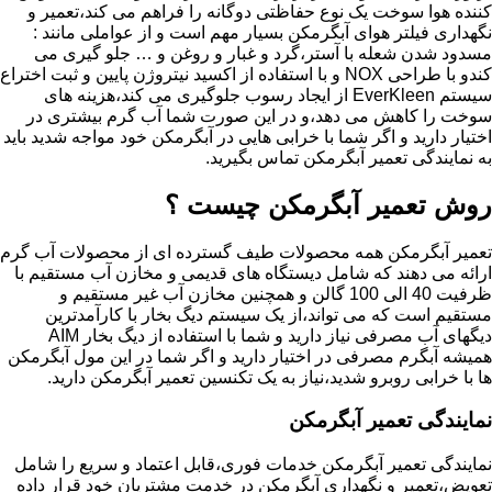
کننده هوا سوخت یک نوع حفاظتی دوگانه را فراهم می کند،تعمیر و
نگهداری فیلتر هوای آبگرمکن بسیار مهم است و از عواملی مانند :
مسدود شدن شعله با آستر،گرد و غبار و روغن و … جلو گیری می
کندو با طراحی NOX و با استفاده از اکسید نیتروژن پایین و ثبت اختراع
سیستم EverKleen از ایجاد رسوب جلوگیری می کند،هزینه های
سوخت را کاهش می دهد،و در این صورت شما آب گرم بیشتری در
اختیار دارید و اگر شما با خرابی هایی در آبگرمکن خود مواجه شدید باید
به نمایندگی تعمیر آبگرمکن تماس بگیرید.
روش تعمیر آبگرمکن چیست ؟
تعمیر آبگرمکن همه محصولات طیف گسترده ای از محصولات آب گرم
ارائه می دهند که شامل دیستگاه های قدیمی و مخازن آب مستقیم با
ظرفیت 40 الی 100 گالن و همچنین مخازن آب غیر مستقیم و
مستقیم است که می تواند،از یک سیستم دیگ بخار با کارآمدترین
دیگهای آب مصرفی نیاز دارید و شما با استفاده از دیگ بخار AIM
همیشه آبگرم مصرفی در اختیار دارید و اگر شما در این مول آبگرمکن
ها با خرابی روبرو شدید،نیاز به یک تکنسین تعمیر آبگرمکن دارید.
نمایندگی تعمیر آبگرمکن
نمایندگی تعمیر آبگرمکن خدمات فوری،قابل اعتماد و سریع را شامل
تعویض،تعمیر و نگهداری آبگرمکن در خدمت مشتریان خود قرار داده