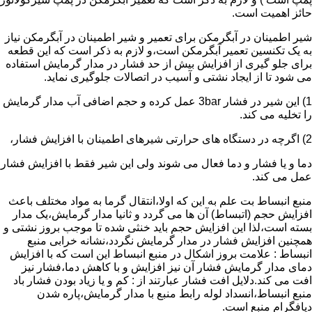
حائز اهمیت است.
شیر اطمینان در آبگرمکن برای تعمیر و شیر اطمینان در آبگرمکن نیاز
به یک تکنسین تعمیر آبگرمکن است،و لازم به ذکر است که این قطعه
برای جلو گیری از افزایش بیش از حد فشار در مدار گرمایش استفاده
می شود تا از ایجاد نشتی و آسیب در اتصالات جلوگیری نماید.
1) این شیر در فشار 3bar عمل کرده و حجم اضافی آب مدار گرمایش
را تخلیه می کند.
2) اگرچه در دستگاه های حرارتی شیرهای اطمینان با افزایش فشار،
دما و یا فشار و دما فعال می شوند ولی این شیر فقط با افزایش فشار
عمل می کند.
منبع انبساط بت علم به این که اولا،انتقال گرما به مواد مختلف باعث
افزایش حجم (اتبساط) آن ها می گردد و ثانیا مدار گرمایش،یک مدار
بسته است،لذا این افزایش حجم باید خنثی شده تا موجب بروز نشتی و
همچنین افزایش فشار در مدار گرمایش نگردد،نشانه خرابی منبع
انبساط : علامت بروز اشکال در منبع انبساط این است که با افزایش
دمای مدار گرمایش فشار آن نیز افزایش و با کاهش دما،فشار نیز
افت می کند.دلایل افت فشار عبارتند از : کم و یا زیاد بودن فشار باد
منبع انبساط،انسداد لوله رابط منبع با مدار گرمایش،پاره شدن
دیافگرام منبع است.