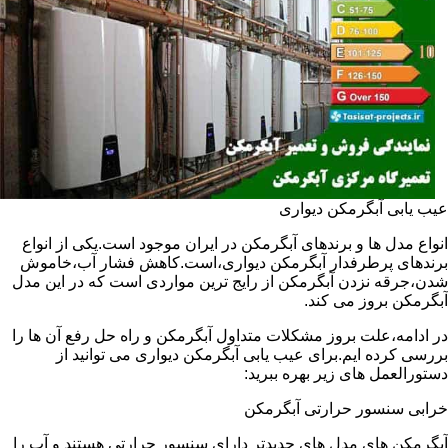
عیب یابی آبگرمکن دیواری
انواع مدل ها و برندهای آبگرمکن در ایران موجود است.یکی از انواع
برندهای پرطرفدار آبگرمکن دیواری،است.کاهش فشار آب،خاموش
شدن،جرقه نزدن آبگرمکن از رایج ترین مواردی است که در این مدل
آبگرمکن بروز می کند.
در ادامه،علت بروز مشکلات متداول آبگرمکن و راه حل رفع آن ها را
بررسی کرده ایم.برای عیب یابی آبگرمکن دیواری می توانید از
دستورالعمل های زیر بهره ببرید:
خرابی سنسور حرارتی آبگرمکن
آبگرمکن های مدل های جدیدتر دارای سنسور حرارتی هستند و آب را