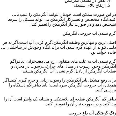
نقص در مشعل آبگرمکن
ارتفاع بالای شمعک
در این صورت ممکن است خودتان نتوانید آبگرمکن را عیب یابی
کنید.آنگاه متخصص و تعمیرکار آبگرمکن می تواند مشکل را سریعا
تشخیص دهد و در صورت نیاز آبگرمکن را تعمیر کند.
گرم نشدن آب خروجی آبگرمکن
اصلی ترین و تنهاترین وظیفه آبگرمکن،گرم کردن آب است.اگر به هر
دلیلی نتواند از عهده گرم شدن آب برآید،آنگاه وجودش در ساختمان بی
فایده خواهد بود.
گرم نشدن آب به علت های متفاوتی رخ می دهد.خرابی دیافراگم
آبگرمکن،وجود رسوب در مبدل های حرارتی،رسوب در مخزن و
قطعات آبگرمکن از دلایل گرم نشدن آب آبگرمکن هستند.
برای رفع مشکل باید آبگرمکن را رسوب زدایی و جرم گیری کنید.اگر
همچنان آب خروجی آبگرمکن سرد است؛ باید دیافراگم دستگاه را
بررسی کنید.
دیافراگم آبگرمکن قطعه ای پلاستیکی و مشابه یک واشر است.آن را
پیدا کنید و در صورت نیاز آن را تعویض کنید.
رنگ گرفتگی آب داغ خروجی