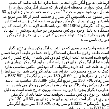
ارتباطی به نوع آبگرمکن انتخابی شما ندارد اما باید بدانید که نصب
آبگرمکن دیواری محفظه احتراق باز که بیشتر آبگرمکن دیواری را
شامل می شود طبق مبحث 17 مقرارت ساختما در متراژ های زیر 60
متر ممنوع می باشد.پس اگر متراژ واحدشما کمتر از 60 متر مربع می
باشدتنها می توانید از آبگرمکن دیواری محفظه احتراق بسته استفاده
نمایید که آبگرمکن B5418Rsi می باشد.البته لازم به ذکر است که این
دستگاه به دلیل وجود دودکش مخصوص دو جداره،دودکش آن تنها باد
از پنجره خارج شود تا بتوانداکسیژن کافی را برای احتراق آبگرمکن
دیواری تامین نماید.
۲-طبقه واحد:مورد بعدی که در انتخاب آبگرمکن دیواری تاثیر گذار
است طبقه وقوع ساختمان است،اگر واحد شما در طبقه آخرساختمان
واقع شده است به علت ارتفاع کم دودکش شما ( ارتفاع کمتراز 4 متر)
باید حتما از آبگرمکن های فن داراستفاده نمایید.آبگرمکن دیواری فن
دار به علت فنی که دارددرمکانهایی که دودکش مکش مناسبی ندارد
کمک به خروج محصولات احتراق می نماید.اگر واحد شما این شرایط را
دارد برای متراژهای بین 60 الی 130 متر مربع آبگرمکن B3315IF و
متراژهای بالای 130 متر مربع آبگرمکن B3318IF مناسب می باشد.
۳-نوع دودکش واحد:اگر در واحد شما دودکش رو کار می باشد یا به
عبارتی دیگراز پنجره یا دیواربه سمت بیرون خارج شده است به دلیل
اینکه این نوع دودکش مکشی نخواهدداشت حتما باید از آبگرمکن
دیواری فن دار استفاده نمایید.برای متراژهای بین 60 الی 130 متر
مربع آبگرمکن B3315IF و متراژهای بالای 130 متر مربع آبگرمکن
B3318IF مناسب می باشد.