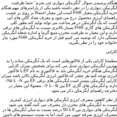
هنگام پرسیدن سوال "آبگرمکن دیواری چی بخرم" حتما ظرفیت
آبگرمکن دیواری را در ذهن داشته باشید.یکی از پارامترهای مهم هنگام
خرید آبگرمکن،معیار FHR است.این معیار احتمالا بر روی بر چسب
راهنمای انرژی محصول درج می شود و معرف تعداد گالن های آبی
است که یک آبگرمکن در هر ساعت می تواند تولید کند.بطور کلی
آبگرمکن های گازی FHR بسیار بالاتری نسبت به آبگرمکن های برقی
دارند و این معیار به ظرفیت مخزن،منبع گرما و اندازه شعله آبگرمکن
بستگی دارد که توصیه می کنیم قبل از خرید آبگرمکن FHR مورد نیاز
خانواده خود را در نظر بگیرید.
کارایی
مطمئنا کارایی یکی از فاکتورهایی است که یک آبگرمکن ساده را به
بهترین آبگرمکن دیواری تبدیل می کند.برای تشخیص میزان کارایی
آبگرمکن هنگام خرید آبگرمکن باید به فاکتوری به نام EF یا فاکتور
انرژی توجه کنید.هر چقدر که فاکتور انرژی آبگرمکن بالاتر باشد میزان
کارایی آبگرمکن بیشتر است.آبگرمکن های برقی EF بین ۰/۷ تا ۰/۹۵
دارند و آبگرمکن های گازی EF بین ۰/۵ تا ۰/۶.معمولا این معیار در
دفترچه راهنمای آبگرمکن ذکر می شود.
از نظر کاهش مصرف انرژی آبگرمکن های دیواری انرژی کمتری
نسبت به آبگرمکن های مخزن دار مصرف می کنند.گفته می شود
آبگرمکن های دیواری بین 8 تا 50 درصد نسبت به سایر آبگرمکن ها در
مصرف انرژی صرفه جویی می کنند; اما به نسبت سیستم های تامین