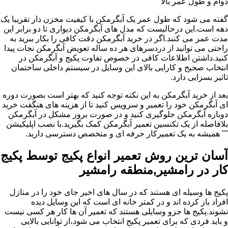
دوام و طول عمر بالا
گفته می شود که طول عمر یک آبگرمکن با کیفیت مخزن دار تقریبا یک
دهه است.این درحالیست که مدل های آبگرمکن دیواری تا دو برابر این
مدت عمر می کنند.اگر در خرید آبگرمکن دقت کافی را بکار ببرید به
راحتی می توانید از دردسرهای هر ده ساله تعویض آبگرمکن نجات پیدا
کنید.داشتن اطلاعات کافی در خصوص تفاوت پکیج و آبگرمکن در
انتخاب صحیح و کارایی بالای این وسایل در سیستم داخلی ساختمان
تاثیر بسزایی دارد.
بعد از خرید آبگرمکن به این نکته توجه کنید که بهتر است بصورت دوره
ای آبگرمکن خود را تعمیر و سرویس کنید تا از هزینه های هنگفت خرید
دوباره آبگرمکن جلوگیری کنید و در صورت بروز مشکل در آبگرمکن
بلافاصله از یک تکنسین تعمیر آبگرمکن کمک بگیرید.با نصب اپلیکیشن
"" همیشه به یک تعمیرکار حرفه ای و متخصص دسترسی دارید.
آسان ترین روش تعمیر انواع پکیج توسط پکیج
کار در رامشیر,منطقه رامشیر
پکیج ها وسیله ای هستند که در سال های اخیر جای خود را در منازل
افراد باز کرده اند و در کمتر خانه ای است که این وسایل دیده
نشوند.پکیج ها جزو وسایلی هستند که تعمیر آن ها کار هر کسی نیست
و باید فردی که برای تعمیر پکیج انتخاب می شود،از توانایی بالایی