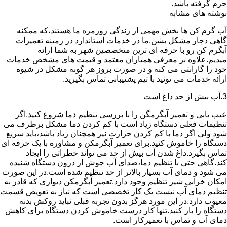
جرم گرفته باشد.
نوشته های مشابه
آب گرم کن ها بخش مهمی از زندگی روزمره ما هستند،که ممکنه
گاهی دچار مشکل بشن.ما در خدمات استاندارد در زمینه تعمیرات
آبگرم کن رو با حرفه ای ترین متخصصین شهر به شما ارائه
میدیم.علاوه بر معرفی همیاران معتمد و قیمت های مشخص خدمات
خود را گارانتی می کنه و در صورت بروز هر گونه مشکل در شیوه
ارائه خدمات می تونید با تیم پشتیبانی تماس بگیرید.
3.آب بیش از حد داغ است
عیب یابی و تعمیر آبگرمگن را با بررسی تنظیم دما شروع کنید.اگر
تنظیمات فعلی دستگاه زیاد است با کم کردن دما مشکل برطرف می
شود ولی اگر دما با کم کردن حرارت نیز همچنان زیاد باشد،باید سریع
دستگاه را خاموش کنید.برای تعمیر آبگرمکن و مشاوره با یک حرفه ای
تماس بگیرد.داغ شدن آب بیش از حد می تواند خطراتی را ایجاد
کند.گاهی حتی با تنظیم دما،صدای آب جوش از درون دستگاه شنیده
می شود و دمای آب بسیار بالاتر از حد تنظیم شده است.در این صورت
امکان خرابی شیر تنظیم وجود دارد.تعمیر آبگرمکن دیواری که قادر به
تنظیم دمای آب نیست یک کار تخصصی است که نیاز به تعویض قسمت
معیوب دارد.در این مورد هرگز بدون تجربه قبلی نباید روکش بدنه
دستگاه را باز کنید.تنها کار درست خاموش کردن دستگاه برای کاهش
دمای آب و تماس با تعمیرکار است.