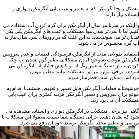
مشکل رایج آبگرمکن که به تعمیر و عیب یابی آبگرمکن دیواری و
ایستاده نیاز دارند
با اینکه در سرتاسر سال از آبگرمکن برای گرم کردن آب استفاده می
کنیم،اما با سردتر شدن هوا،مشکلات و عیب های آبگرمکن یکی یکی
نمایان تر می شوند.شاید به این علت که در روزهای سرد سال،نیاز به
آب گرم محسوس تر می شود.
استفاده طولانی مدت از آبگرمکن،فرسودگی قطعات و عدم سرویس
آبگرمکن موجب به وجود آمدن مشکلاتی نظیر گرم نشدن آب،چکه
کردن آب از دستگاه،تغییر رنگ آب و کاهش فشار آب آبگرمکن می
شود.در برخی موارد نیز این مشکلات مانند تنظیم نبودن
دودکش،ممکن است خطرساز شوند.
خوشبختانه قطعات آبگرمکن قابل تعمیر و تعویض هستند.با اقدام به
موقع برای سرویس و تعمیر آبگرمکن هزینه کمتری برای عیب یابی
مشکلات آن می پردازید.
گاهی نیز برخی مشکلات در آبگرمکن دیواری و ایستاده مشاهده می
شود که نشان دهنده خرابی دستگاه شما نیست.معمولا این مشکلات با
بررسی و تنظیم مجدد آبگرمکن توسط خودتان رفع می شود.