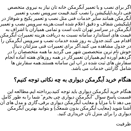
اگر برای نصب و یا تعمیر آبگرمکن خانه تان نیاز به نیروی متخصص
فنی دارید،اپلیکیشن را نصب کنید.قیمت سرویس نصب و تعمیر
آبگرمکن همانند سایر خدمات فنی مثل نصب و تعمیر پکیج و شوفاژ در
اپلیکیشن شفاف و دقیق اعلام شده است.هزینه سرویس نصب و تعمیر
آبگرمکن در سراسر تهران ثابت است و تمامی همیاران با اشراف به
قیمت های استاندارد سامانه نسبت به دریافت هزینه تعمیرات آبگرمکن
اقدام می کنند.جدول به روز شده خدمات نصب و سرویس آبگرمکن را
در جدول مشاهده می کنید.اگر برای تعمیرات فنی منزلتان دنبال
خوش نام ترین متخصصین شهر می گردید ما همه متخصصان را در
گردهم آورده ایم.همیاران تعمیرکار در همه روزهای هفته آماده انجام
سفارش های ثبت شده در اپ این سامانه هستند.همه سفارش ها
شامل گارانتی خدمات می باشد.
هنگام خرید آبگرمکن دیواری به چه نکاتی توجه کنیم؟
هنگام خرید آبگرمکن دیواری باید توجه کنید،پرداخته ایم.مطالعه این
قسمت پاسخ سوال "آبگرمکن دیواری چی بخرم" شما را به طور کامل
می دهد تا با مزایا و معایب آبگرمکن دیواری برقی،گازی و مدل های آن
آشنا شوید (معایب ابگرمکن بدون شمعک) و بتوانید بهترین آبگرمکن
دیواری را برای منزل تان خریداری کنید.
ظرفیت