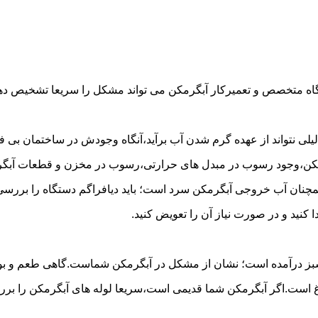
گاه متخصص و تعمیرکار آبگرمکن می تواند مشکل را سریعا تشخیص دهد 
لی نتواند از عهده گرم شدن آب برآید،آنگاه وجودش در ساختمان بی فای
مکن،وجود رسوب در مبدل های حرارتی،رسوب در مخزن و قطعات آبگرم
مچنان آب خروجی آبگرمکن سرد است؛ باید دیافراگم دستگاه را بررسی 
کنید و در صورت نیاز آن را تعویض کنید.
 سبز درآمده است؛ نشان از مشکل در آبگرمکن شماست.گاهی طعم و بوی 
ست.اگر آبگرمکن شما قدیمی است،سریعا لوله های آبگرمکن را بررسی