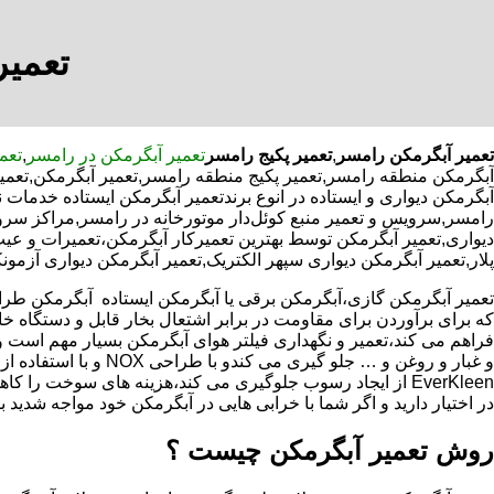
تعمیر
تعمیر آبگرمکن رامسر
,
تعمیر پکیج رامسر
تعمیر آبگرمکن در رامسر
,
تعم
آبگرمکن منطقه رامسر,تعمیر پکیج منطقه رامسر,تعمیر آبگرمکن,تعمی
آبگرمکن دیواری و ایستاده در انوع برندتعمیر آبگرمکن ایستاده خدمات
رامسر,سرویس و تعمیر منبع کوئل‌دار موتورخانه در رامسر,مراکز س
دیواری,تعمیر آبگرمکن توسط بهترین تعمیرکار آبگرمکن،تعمیرات و عی
پلار,تعمیر آبگرمکن دیواری سپهر الکتریک,تعمیر آبگرمکن دیواری آزمون
که برای برآوردن برای مقاومت در برابر اشتعال بخار قابل و دستگاه 
فراهم می کند،تعمیر و نگهداری فیلتر هوای آبگرمکن بسیار مهم است و
و غبار و روغن و … جلو گیری 
EverKleen از ایجاد رسوب جلوگیری می کند،هزینه های سوخت ر
در اختیار دارید و اگر شما با خرابی هایی در آبگرمکن خود مواجه شدید ب
روش تعمیر آبگرمکن چیست ؟