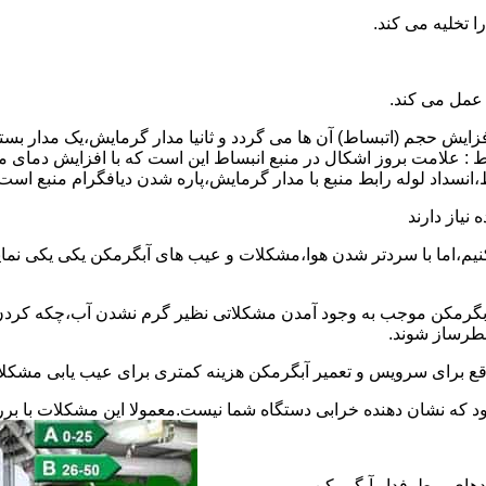
 عمل می کند.
 افزایش حجم (اتبساط) آن ها می گردد و ثانیا مدار گرمایش،یک مدار ب
 : علامت بروز اشکال در منبع انبساط این است که با افزایش دمای م
ساط،انسداد لوله رابط منبع با مدار گرمایش،پاره شدن دیافگرام منبع است
نیاز دارند
نیم،اما با سردتر شدن هوا،مشکلات و عیب های آبگرمکن یکی یکی نمای
رمکن موجب به وجود آمدن مشکلاتی نظیر گرم نشدن آب،چکه کردن آ
طرساز شوند.
وقع برای سرویس و تعمیر آبگرمکن هزینه کمتری برای عیب یابی مشکلا
د که نشان دهنده خرابی دستگاه شما نیست.معمولا این مشکلات با ب
ندهای پرطرفدار آبگرمکن