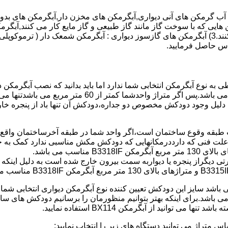
هایی که با سوخت گاز مانند گاز طبیعی و گاز مایع کار می کنند,آبگرمک
کنند,آبگرمکن هایی که با انرژی حیدری مانند آبگرمکن حیدری کار می کنند.3) آبگرمکن های گازسوز دیواری
باطی به نوع آبگرمکن انتخابی شما ندارد اما باید بدانید که نصب آبگرم
شود طبق مبحث 17 مقرارت ساختما در متراژ های زیر 60 متر
این دستگاه به دلیل وجود دودکش مخصوص دو جداره،دودکش آن تنها باد از پنجر
به علت فنی که دارددرمکانهایی که دودکش مکش مناسبی ندارد کمک به خ
رتی دیگراز پنجره یا دیواربه سمت بیرون خارج شده است به دلیل اینک