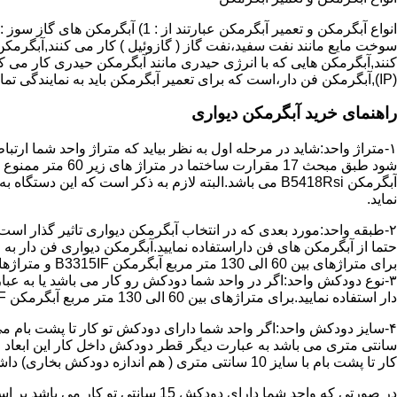
سوخت مایع مانند نفت سفید،نفت گاز ( گازوئیل ) کار می کنند,آبگرمکن 
(IP),آبگرمکن فن دار،است که برای تعمیر آبگرمکن باید به نمایندگی تماس حاصل فرمایید.
راهنمای خرید آبگرمکن دیواری
۱-متراژ واحد:شاید در مرحله اول به نظر بیاید که متراژ واحد شما ارت
آبگرمکن B5418Rsi می باشد.البته لازم به ذکر است که 
نماید.
حتما از آبگرمکن های فن داراستفاده نمایید.آبگرمکن دیواری فن دار 
برای متراژهای بین 60 الی 130 متر مربع آبگرمکن B3315IF و متراژهای بالای 130 متر مربع آبگرمکن B3318IF مناسب می باشد.
۳-نوع دودکش واحد:اگر در واحد شما دودکش رو کار می باشد یا به عبا
دار استفاده نمایید.برای متراژهای بین 60 الی 130 متر مربع آبگرمکن B3315IF و متراژهای بالای 130 متر مربع آبگرمکن B3318IF مناسب می باشد.
کار تا پشت بام با سایز 10 سانتی متری ( هم اندازه دودکش بخاری) داشته باشد تنها می توانید از آبگرمکن BX114 استفاده نمایید.
در صورتی که واحد شما دارای دودکش 15 سانتی تو کار می باشد بر اساس متراژ می توانید دستگاه های زیر را انتخاب نمایید: