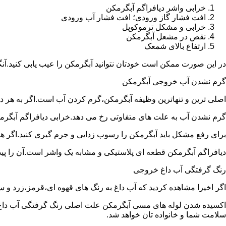
خرابی واشر دیافراگم آبگرمکن
افت فشار گاز ورودی؛ افت فشار آب ورودی
خرابی و مشکل ترموکوپل
نقص در مشعل آبگرمکن
ارتفاع بالای شمعک
در این صورت ممکن است خودتان نتوانید آبگرمکن را عیب یابی کنید.آن
گرم نشدن آب خروجی آبگرمکن
اصلی ترین و تنهاترین وظیفه آبگرمکن،گرم کردن آب است.اگر به هر دلی
گرم نشدن آب به علت های متفاوتی رخ می دهد.خرابی دیافراگم آبگر
برای رفع مشکل باید آبگرمکن را رسوب زدایی و جرم گیری کنید.اگر ه
دیافراگم آبگرمکن قطعه ای پلاستیکی و مشابه یک واشر است.آن را پیدا 
رنگ گرفتگی آب داغ خروجی
اگر اخیرا مشاهده کردید که آب داغ به رنگ های قهوه ای،قرمز،زرد و
اکسیده شدن لوله های مسی آبگرمکن علت اصلی رنگ گرفتگی آب داغ ا
سلامت شما و خانواده تان خواهد شد.