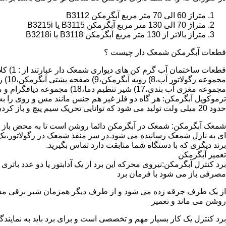
متراژ 60 الی 70 متر مربع آبگرمکن B3112
متراژ 70 الی 130 متر مربع آبگرمکن B3115 یا B3215i
متراژ بالاتر از 130 متر مربع آبگرمکن B3118 یا B3218i
قطعات آبگرمکن شمعک دار چیست ؟
مجموعه مغزی آب بندی،17) شیر تنظیم دما،18) مجموعه دیافگرام و میل سوپاپ آب 19) ترموکوپل و … که ما برای تعمیر آبگرمکن باید به نمایندگی های مجاز همان برند تماس حاصل فرمایید.
ترموکوپل آبگرمکن: هر گاه دو فلز غیر هم جنس مانند مس و روی را به
حدود 20 میلی ولت تولید می شود که توانایی تحریک سیم پیچ و باز کردن شیر مغناطیسی وسایل گاز سوز را در مدت 20 ثانیه دارد.
شمعک آبگرمکن: شمعک در آبگرمکن دائما روشن است تا به محض باز شد
ای به نازل شمعک رسانیده می شود.در سر منفذ شمعک در رگولاتور،یک ص
برند دیگری که با دستگاه شما متابقت دارد تماس بگیرید.
تعمیر آبگرمکن
مصرفی باز می شود با فرمان برد
از یک طرف جرقه زده می شود و از طرف دیگر همزمان شیر برقی مسیر گ
روشن می ماند و تعمیر
برد کنترل یک کار بسیار مهم و تخصصی است و برای برد باید به نمای