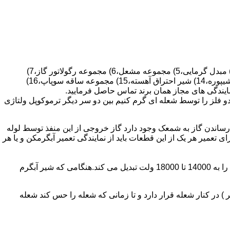
قطعات ساختمان آب گرم کن های دیواری شمعک دار عبارتند از : 1) کلاهک تعدیل،2) کلاهک تعدیل جریان دودکش،3) صفحه پشتی آبگرمکن،4) مبدل گرمایی،5) مجموعه مشعل،6) مجموعه رگولاتور گاز،7)
مجموعه رگولاتور آب،8) رویه آبگرمکن،9) صفحه پشتی آبگرمکن،10) رگولاتور آب در آبگرمکن های شمعک دار،11) بدنه،12) قاب برنجی،13) شیپوره،14) شیر احتراق آهسته،15) مجموعه ساقه سوپاپ،16)
و فلز را توسط شعله ای گرم کنیم بین دو سر دیگر ترموکوپل ولتاژی
ساندن گاز به شمعک وجود دارد گاز خروجی از این منفذ توسط لوله
عمیر هر یک از این قطعات باید از نمایندگی تعمیر آبگرمکن و یا هر
برد کنترل آبگرمکن:نیروی محرکه این برد از یک آدابتور یا دو عدد باتری 1/5 ولت تامین می شود.برای ایجاد جرقه یک تراس افزاینده این 3 ولت را به 14000 تا 18000 ولت تبدیل می کند.هنگامی که شیر آبگرم
در کنار شعله قرار دارد و تا زمانی که شعله را حس کند شعله