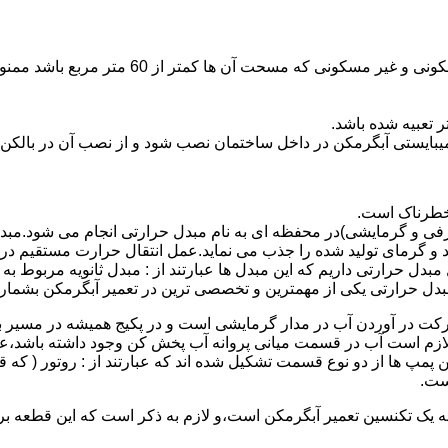
نصب وسایل گاز سوز پر مصرف مانند آبگرمکن د
یبایستی آبگرمکن در داخل ساختمان نصب شود و از نصب آن در بالکن،
 خطرناک است.
فی و گرمایشی)در محفظه ای به نام مبدل حرارتی انجام می شود.مب
د و گرمای تولید شده را جذب می نماید.عمل انتقال حرارت مستقیم د
دل حرارتی داریم که این مبدل ها عبارتند از : مبدل ثانویه مربوط ب
دل حرارتی یکی از مهمترین و تخصصی ترین در تعمیر آبگرمکن بشمار 
کت در آوردن آب در مدار گرمایشی است و در پکیج همیشه در مسیر بر
ملکرداین نوع پمپ لازم است آب در قسمت میانی پروانه آب پخش کن وجود داشته
 پمپ ها از دو نوع قسمت تشکیل شده اند که عبارتند از : روتور ( که
ست.
 به یک تکنسین تعمیر آبگرمکن است،و لازم به ذکر است که این قطعه ب