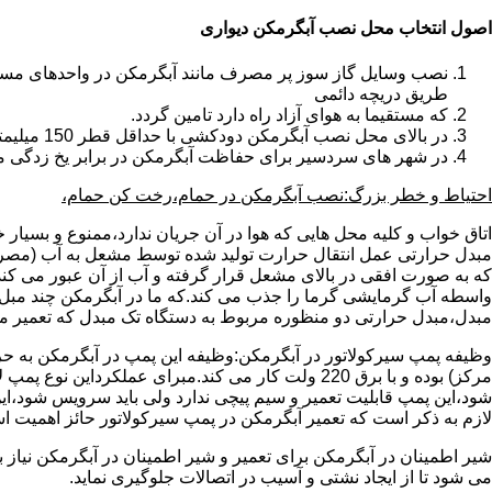
اصول انتخاب محل نصب آبگرمکن دیواری
طریق دریچه دائمی
که مستقیما به هوای آزاد راه دارد تامین گردد.
در بالای محل نصب آبگرمکن دودکشی با حداقل قطر 150 میلیمتر تعبیه شده باشد.
در شهر های سردسیر برای حفاظت آبگرمکن در برابر یخ زدگی م
احتیاط و خطر بزرگ:نصب آبگرمکن در حمام،رخت کن حمام،
اتاق خواب و کلیه محل هایی که هوا در آن جریان ندارد،ممنوع و بسیار
مبدل حرارتی عمل انتقال حرارت تولید شده توسط مشعل به آب (مصر
که به صورت افقی در بالای مشعل قرار گرفته و آب از آن عبور می کن
واسطه آب گرمایشی گرما را جذب می کند.که ما در آبگرمکن چند مبل مب
مبدل،مبدل حرارتی دو منظوره مربوط به دستگاه تک مبدل که تعمیر مب
وظیفه پمپ سیرکولاتور در آبگرمکن:وظیفه این پمپ در آبگرمکن به حر
مرکز) بوده و با برق 220 ولت کار می کند.مبرای ع
شود،این پمپ قابلیت تعمیر و سیم پیچی ندارد ولی باید سرویس شود،این
لازم به ذکر است که تعمیر آبگرمکن در پمپ سیرکولاتور حائز اهمیت ا
شیر اطمینان در آبگرمکن برای تعمیر و شیر اطمینان در آبگرمکن نیاز
می شود تا از ایجاد نشتی و آسیب در اتصالات جلوگیری نماید.