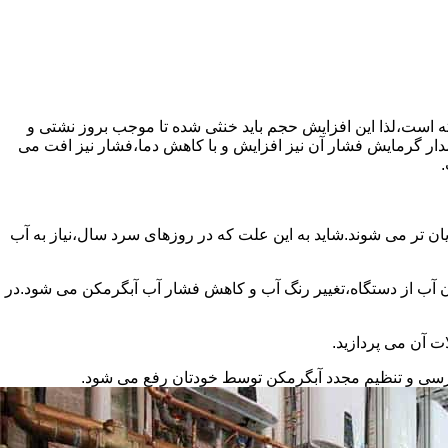
سته است،لذا این افزایش حجم باید خنثی شده تا موجب بروز نشتی و
دار گرمایش فشار آن نیز افزایش و با کاهش دما،فشار نیز افت می
.
ان تر می شوند.شاید به این علت که در روزهای سرد سال،نیاز به آب
ب از دستگاه،تغییر رنگ آب و کاهش فشار آب آبگرمکن می شود.در
ت آن می پردازید.
ررسی و تنظیم مجدد آبگرمکن توسط خودتان رفع می شود.