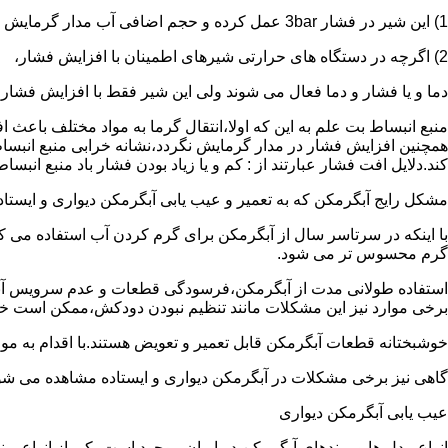
1) این شیر در فشار 3bar عمل کرده و حجم اضافی آب مدار گرمایش را تخلیه می کند.
2) اگرچه در دستگاه های حرارتی شیرهای اطمینان با افزایش فشار،
دما و یا فشار و دما فعال می شوند ولی این شیر فقط با افزایش فشار
منبع انبساط بت علم به این که اولا،انتقال گرما به مواد مختلف باعث
همچنین افزایش فشار در مدار گرمایش نگردد،نشانه خرابی منبع انبساط
کند.دلایل افت فشار عبارتند از : کم و یا زیاد بودن فشار باد منبع انب
مشکل رایج آبگرمکن که به تعمیر و عیب یابی آبگرمکن دیواری و ایستاده 
با اینکه در سرتاسر سال از آبگرمکن برای گرم کردن آب استفاده می ک
گرم محسوس تر می شود.
استفاده طولانی مدت از آبگرمکن،فرسودگی قطعات و عدم سرویس آبگ
برخی موارد نیز این مشکلات مانند تنظیم نبودن دودکش،ممکن است خ
خوشبختانه قطعات آبگرمکن قابل تعمیر و تعویض هستند.با اقدام به م
گاهی نیز برخی مشکلات در آبگرمکن دیواری و ایستاده مشاهده می شو
عیب یابی آبگرمکن دیواری
انواع مدل ها و برندهای آبگرمکن در ایران موجود است.یکی از انواع بر