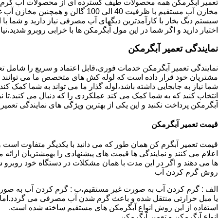
تعمیر آبگرمکن همه محصولات طیف گسترده ای از محصولات آب گرم ار
مخازن آب مستقیم با ظرفیت 40 الی 100 گا
اختیار دارید و اگر شما در این مول آبگرمکن ها با خرابی روبرو شدید،نیا
نمایندگی تعمیر آبگرمکن
نمایندگی تعمیر آبگرمکن خدمات فوری،قابل اعتماد و سریع را شامل ت
مشتریان خود قرار داده است که لوله کش های متخصص ما می توانند مدل
شما نیاز به جابجایی داشته باشد،لوله گذار ما می تواند به شما کمک 
انتخاب کنید که به شما کمک می کند عملکردی را که دنبال می کنید.تا نیا
آبگرمکن پرداخت نکنید و این یکی از بهترین ویژگی های نمایندگی تعمی
قیمت تعمیر آبگرمکن
قیمت تعمیر آبگرم کن همان طور که می دانید با یکدیگر متفاوت است و 
اعلام می کنند و نمایندگی ها قیمت های پیشنهادی را بهمشتریان ارائه 
ها می دهند و اگر در این مدت با همان مشکلات در دستگاه خود روبرو ش
روش گرم کردن آب
الف : گرم کردن آب به صورت غیر مستقیم،ب : گرم کردن آب به صورت
یا مبل حرارتی منتقل شده و باعث گرم شدن آب مصرفی می گردد.اماد
استفاده از این روش انواع آبگرمکن های مستقیم ساخته شده است.
انواع آبگرمکن و تعمیر آبگرمکن