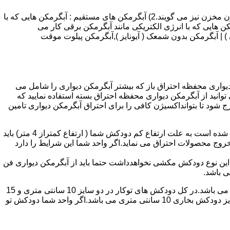
انواع آبگرمکن و تعمیر آبگرمکن عبارتند از : 1) آبگرمکن های گاز سوز : آب گرمکن های آنی دیواری,آبگرمکن های مخزن دار,آبگرمکن های بدون مخزن نیز می گویند.2) آبگرمکن های مستقیم : آبگرمکن هایی که با
ن هایی که با انرژی الکتریکی مانند آبگرمکن برقی کار می
 : آبگرمکن شمعک دار ( ترموکوپلی ) | آبگرمکن بدون شمعک ( آیونایز ),آبگرمکن پیلوت موقت
کن دیواری محفظه احتراق باز که بیشتر آبگرمکن دیواری را شامل می
 ممنوع می باشد.پس اگر متراژ واحدشما کمتر از 60 متر مربع می باشدتنها می توانید از آبگرمکن دیواری محفظه احتراق بسته استفاده نمایید که
ه خارج شود تا بتوانداکسیژن کافی را برای احتراق آبگرمکن دیواری تامین
۲-طبقه واحد:مورد بعدی که در انتخاب آبگرمکن دیواری تاثیر گذار است طبقه وقوع ساختمان است،اگر واحد شما در طبقه آخرساختمان واقع شده است به علت ارتفاع کم دودکش شما ( ارتفاع کمتراز 4 متر) باید
روج محصولات احتراق می نماید.اگر واحد شما این شرایط را دارد
ه این نوع دودکش مکشی نخواهدداشت حتما باید از آبگرمکن دیواری فن
۴-سایز دودکش واحد:اگر واحد شما دارای دودکش تو کار تا پشت بام می باشد سایز این دودکش تعیین کننده نوع آبگرمکن دیواری انتخابی شما می باشد.در کل دودکش های توکار در دو سایز 10 سانتی متری و 15
سانتی متری می باشد به عبارت دیگر قطر دودکش داخل کار این ابعاد می باشد.برای اینکه بهتر بتوانیم منظورمان را برسانیم دودکش های سایز دودکش بخاری 10 سانتی متری می باشد.اگر واحد شما دودکش تو