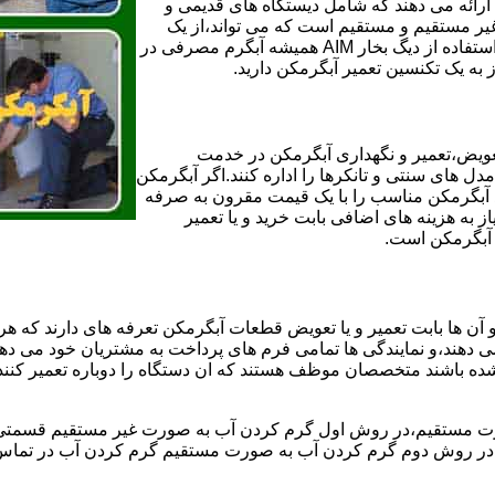
ائه می دهند که شامل دیستگاه های قدیمی و
لن و همچنین مخازن آب غیر مستقیم و مستقیم است که می تواند،از یک
سیستم دیگ بخار با کارآمدترین دیگهای آب مصرفی نیاز دارید و شما با استفاده از دیگ بخار AIM همیشه آبگرم مصرفی در
ز به یک تکنسین تعمیر آبگرمکن دارید.
عویض،تعمیر و نگهداری آبگرمکن در خدمت
 های سنتی و تانکرها را اداره کنند.اگر آبگرمکن
کند آبگرمکن مناسب را با یک قیمت مقرون به صرفه
ز به هزینه های اضافی بابت خرید و یا تعمیر
ر آبگرمکن است.
آن ها بابت تعمیر و یا تعویض قطعات آبگرمکن تعرفه های دارند که هر 
می دهند،و نمایندگی ها تمامی فرم های پرداخت به مشتریان خود می دهند
ده باشند متخصصان موظف هستند که ان دستگاه را دوباره تعمیر کنند و
 مستقیم،در روش اول گرم کردن آب به صورت غیر مستقیم قسمتی از 
ر روش دوم گرم کردن آب به صورت مستقیم گرم کردن آب در تماس مس