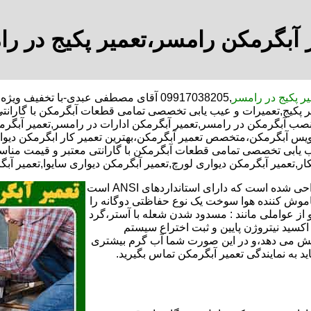
 آبگرمکن رامسر،تعمیر پکیج در ر
یر پکیج در رامسر
,09917038205 آقای مصطفی عبدی-با تخفی
ر پکیج,تعمیرات و عیب یابی تخصصی تمامی قطعات آبگرمکن با گارانت
 نصب آبگرمکن در رامسر,تعمیر آبگرمکن ادارات در رامسر,تعمیر آبگرمک
رویس آبگرمکن،متخصص تعمیر آبگرمکن،بهترین تعمیر کار ابگرمکن د
ب یابی تخصصی تمامی قطعات آبگرمکن با گارانتی معتبر و قیمت مناسب
کار,تعمیر آبگرمکن دیواری لورچ,تعمیر آبگرمکن دیواری سایوا,تعمیر آب
تعمیر آبگرمکن گازی،آبگرمکن برقی یا آبگرمکن ایستاده ​ آبگرمکن طراحی شده است که دارای استانداردهای ANSI است
خاموش کننده هوا سوخت یک نوع حفاظتی دوگانه را
 از عواملی مانند : مسدود شدن شعله با آستر،گرد
می کندو با طراحی NOX و با استفاده از اکسید نیتروژن پایین و ثبت اختراع سیستم
ا کاهش می دهد،و در این صورت شما آب گرم بیشتری
اید به نمایندگی تعمیر آبگرمکن تماس بگیرید.