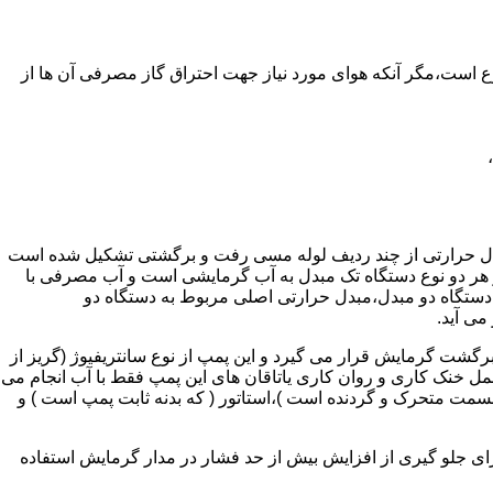
ر واحدهای مسکونی و غیر مسکونی که مسحت آن ها کمتر از 60 متر مربع باشد ممنوع است،مگر آنکه هوای مورد نیاز جهت احتراق گاز مصرفی آن ها از
دل حرارتی از چند ردیف لوله مسی رفت و برگشتی تشکیل شده است
ر هر دو نوع دستگاه تک مبدل به آب گرمایشی است و آب مصرفی با
ه دستگاه دو مبدل،مبدل حرارتی اصلی مربوط به دستگاه دو
می آید.
گشت گرمایش قرار می گیرد و این پمپ از نوع سانتریفیوژ (گریز از
 باشد،عمل خنک کاری و روان کاری یاتاقان های این پمپ فقط با آب انجام می
 قسمت متحرک و گردنده است )،استاتور ( که بدنه ثابت پمپ است ) و
رای جلو گیری از افزایش بیش از حد فشار در مدار گرمایش استفاده