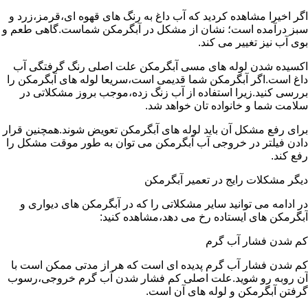
اگر اخیرا مشاهده کردید که آب داغ به رنگ های قهوه ای،قرمز،زرد و
سبز درآمده است؛ نشان از مشکل در آبگرمکن شماست.گاهی طعم و
بوی آب نیز تغییر می کند.
اکسیده شدن لوله های مسی آبگرمکن علت اصلی رنگ گرفتگی آب
داغ است.اگر آبگرمکن شما قدیمی است،سریعا لوله های آبگرمکن را
بررسی کنید.زیرا استفاده از آب زنگ زده،موجب بروز مشکلاتی در
سلامت شما و خانواده تان خواهد شد.
برای رفع مشکل آن باید لوله های آبگرمکن تعویض شوند.همچنین قرار
دادن فیلتر در خروجی آب آبگرمکن می توان به طور موقت مشکل را
رفع کند.
دیگر مشکلات رایج در تعمیر آبگرمکن
در ادامه می توانید سایر مشکلاتی را که در آبگرمکن های دیواری و
آبگرمکن های ایستاده رخ می دهد،مشاهده کنید:
کم شدن فشار آب گرم
کم شدن فشار آب گرم پدیده ای است که هر از مدتی ممکن است با
آن روبه رو شوید.علت اصلی کم فشار شدن آب گرم خروجی،رسوب
گرفتن آبگرمکن و لوله های آن است.