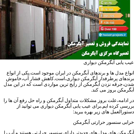
عیب یابی آبگرمکن دیواری
انواع مدل ها و برندهای آبگرمکن در ایران موجود است.یکی از انواع
برندهای پرطرفدار آبگرمکن دیواری،است.کاهش فشار آب،خاموش
شدن،جرقه نزدن آبگرمکن از رایج ترین مواردی است که در این مدل
آبگرمکن بروز می کند.
در ادامه،علت بروز مشکلات متداول آبگرمکن و راه حل رفع آن ها را
بررسی کرده ایم.برای عیب یابی آبگرمکن دیواری می توانید از
دستورالعمل های زیر بهره ببرید:
خرابی سنسور حرارتی آبگرمکن
آبگرمکن های مدل های جدیدتر دارای سنسور حرارتی هستند و آب را