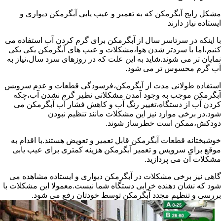
مشکل رایج آبگرمکن که به تعمیر و عیب یابی آبگرمکن دیواری و
ایستاده نیاز دارند
با اینکه در سرتاسر سال از آبگرمکن برای گرم کردن آب استفاده می
کنیم،اما با سردتر شدن هوا،مشکلات و عیب های آبگرمکن یکی یکی
نمایان تر می شوند.شاید به این علت که در روزهای سرد سال،نیاز به
آب گرم محسوس تر می شود.
استفاده طولانی مدت از آبگرمکن،فرسودگی قطعات و عدم سرویس
آبگرمکن موجب به وجود آمدن مشکلاتی نظیر گرم نشدن آب،چکه
کردن آب از دستگاه،تغییر رنگ آب و کاهش فشار آب آبگرمکن می
شود.در برخی موارد نیز این مشکلات مانند تنظیم نبودن
دودکش،ممکن است خطرساز شوند.
خوشبختانه قطعات آبگرمکن قابل تعمیر و تعویض هستند.با اقدام به
موقع برای سرویس و تعمیر آبگرمکن هزینه کمتری برای عیب یابی
مشکلات آن می پردازید.
گاهی نیز برخی مشکلات در آبگرمکن دیواری و ایستاده مشاهده می
شود که نشان دهنده خرابی دستگاه شما نیست.معمولا این مشکلات با
بررسی و تنظیم مجدد آبگرمکن توسط خودتان رفع می شود.