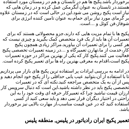
برخوردار باشد.پکیج ها هم در تابستان و هم در زمستان مورد استفاده
هستند.در تابستان به عنوان آبگرمکن عمل کرده و در زمان هایی که
نیاز است پکیج روشن می شود.این در حالی است که در زمستان علاوه
بر گرمای مورد نیاز برای حمام،به عنوان تامین کننده انرژی برای
شوفاژ،فن کوئل و …است.
پکیج ها با تمام مزیت هایی که دارند،جزو محصولاتی هستند که برای
تعمیرات آن ها باید از یک فرد متخصص کمک بگیرید و چیزی نیست که
هر کسی را برای تعمیرات آن بیاورید.مراکز زیادی همچون پکیج
کار،خدمت از ما،تهارن تعمیرگاه و …در زمینه تعمیرات تخصصی پکیج
فعالیت می کنند.پکیج کار که یکی از بهترین مراکز در حوزه تعمیرات
پکیج است،اقدام به معرفی بهترین راه ها برای تعمیر پکیج کرده است.
در ادامه به بررسی ایرادات پر استفاده ترین پکیج های بازار می پردازیم
تا با استفاده از آن،بتوانید عیب یابی حداقلی را از پکیج خود انجام دهید و
پس از آن به یک متخصص مراجعه کنید.نکته ای که در تعمیرات
تخصصی پکیج باید در نظر داشته باشید،این است که دنبال سرویس کار
ارزان قیمت نباشید چرا که تعمیرکار حرفه ای وقت خود را به این
راحتی در اختیار دیگران قرار نمی دهد و باید سعی کنید از کسی
استفاده کنید که در عین قیمت مناسب،از مهارت بالایی نیز برخوردار
باشد.
تعمیر پکیج ایران رادیاتور در پلیس, منطقه پلیس