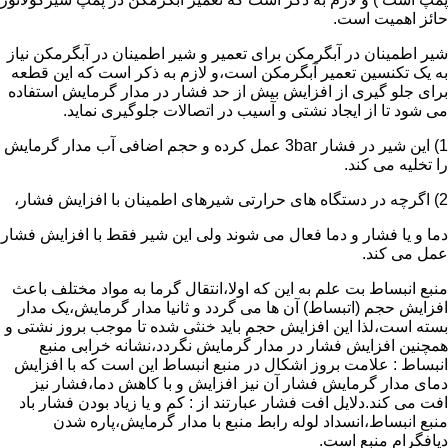
حائز اهمیت است.
شیر اطمینان در آبگرمکن برای تعمیر و شیر اطمینان در آبگرمکن نیاز
به یک تکنسین تعمیر آبگرمکن است،و لازم به ذکر است که این قطعه
برای جلو گیری از افزایش بیش از حد فشار در مدار گرمایش استفاده
می شود تا از ایجاد نشتی و آسیب در اتصالات جلوگیری نماید.
1) این شیر در فشار 3bar عمل کرده و حجم اضافی آب مدار گرمایش
را تخلیه می کند.
2) اگرچه در دستگاه های حرارتی شیرهای اطمینان با افزایش فشار،
دما و یا فشار و دما فعال می شوند ولی این شیر فقط با افزایش فشار
عمل می کند.
منبع انبساط بت علم به این که اولا،انتقال گرما به مواد مختلف باعث
افزایش حجم (اتبساط) آن ها می گردد و ثانیا مدار گرمایش،یک مدار
بسته است،لذا این افزایش حجم باید خنثی شده تا موجب بروز نشتی و
همچنین افزایش فشار در مدار گرمایش نگردد،نشانه خرابی منبع
انبساط : علامت بروز اشکال در منبع انبساط این است که با افزایش
دمای مدار گرمایش فشار آن نیز افزایش و با کاهش دما،فشار نیز
افت می کند.دلایل افت فشار عبارتند از : کم و یا زیاد بودن فشار باد
منبع انبساط،انسداد لوله رابط منبع با مدار گرمایش،پاره شدن
دیافگرام منبع است.