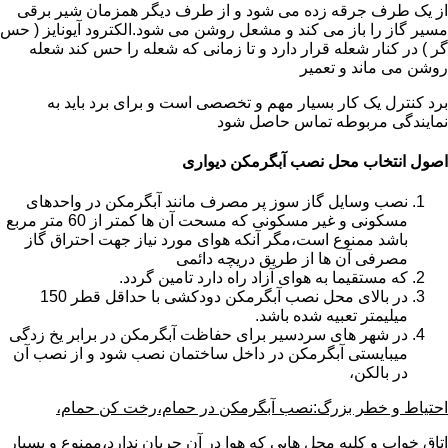
از یک طرف جرقه زده می شود و از طرف دیگر همزمان شیر برقی
مسیر گاز را باز می کند و مشعل روشن می شود.الکترود آیونایز ( حس
گر ) در کنار شعله قرار دارد و تا زمانی که شعله را حس کند شعله
روشن می ماند و تعمیر
برد کنترل یک کار بسیار مهم و تخصصی است و برای برد باید به
نمایندگی مربوطه تماس حاصل شود
اصول انتخاب محل نصب آبگرمکن دیواری
نصب وسایل گاز سوز پر مصرف مانند آبگرمکن در واحدهای
مسکونی و غیر مسکونی که مسحت آن ها کمتر از 60 متر مربع
باشد ممنوع است،مگر آنکه هوای مورد نیاز جهت احتراق گاز
مصرفی آن ها از طریق دریچه دائمی
که مستقیما به هوای آزاد راه دارد تامین گردد.
در بالای محل نصب آبگرمکن دودکشی با حداقل قطر 150
میلیمتر تعبیه شده باشد.
در شهر های سردسیر برای حفاظت آبگرمکن در برابر یخ زدگی
میبایستی آبگرمکن در داخل ساختمان نصب شود و از نصب آن
در بالکن،
احتیاط و خطر بزرگ:نصب آبگرمکن در حمام،رخت کن حمام،
اتاق خواب و کلیه محل هایی که هوا در آن جریان ندارد،ممنوع و بسیار