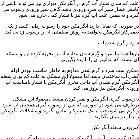
علت کم شدن فشار آب گرم در آبگرمکن دیواری نیز می تواند ناشی از
کاهش فشار شیر آب سرد ورودی باشد.گاهی شیر ورودی رسوب می
گیرد و به همین علت آب گرم نیز با فشار کمی خارج می شود.
در صورتی که تمایل دارید آبگرمکن خود را رسوب زدایی کنید،از یک
تعمیرکار آبگرمکن بخواهید به روش مطمئنی آن را رسوب زدایی کند.
سرد و گرم شدن آب
بارها همه ما سرد و گرم شدن مداوم آب را تجربه کرده ایم و مسئله
ای نیست که بتوانیم آن را نادیده بگیریم.
ممکن است سرد و گرم شدن مداوم به خاطر مناسب نبودن لوله
کشی آب ساختمان باشد،اما معمولا این مشکل به علت کم بودن شعله
آبگرمکن،گرم نشدن آب داخل مخزن آبگرمکن یا فشار نامناسب آب
ورودی آبگرمکن نیز بروز می کند.
با رسوب گیری آبگرمکن و تمیز کردن مشعل،معمولا این مشکل
برطرف می شود.در صورتی که پس از رسوب گیری همچنان آب سرد
و گرم می شود،حتما با یک تعمیرکار تماس بگیرید و مشکلات آبگرمکن
را با او در میان بگذارید.
کم بودن شعله آبگرمکن
فرآیند گرم شدن آب در آبگرمکن با روشن شدن شعله آغاز می شود.در