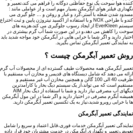
کننده هوا سوخت یک نوع حفاظتی دوگانه را فراهم می کند،تعمیر و
نگهداری فیلتر هوای آبگرمکن بسیار مهم است و از عواملی مانند :
مسدود شدن شعله با آستر،گرد و غبار و روغن و … جلو گیری می
کندو با طراحی NOX و با استفاده از اکسید نیتروژن پایین و ثبت اختراع
سیستم EverKleen از ایجاد رسوب جلوگیری می کند،هزینه های
سوخت را کاهش می دهد،و در این صورت شما آب گرم بیشتری در
اختیار دارید و اگر شما با خرابی هایی در آبگرمکن خود مواجه شدید باید
به نمایندگی تعمیر آبگرمکن تماس بگیرید.
روش تعمیر آبگرمکن چیست ؟
تعمیر آبگرمکن همه محصولات طیف گسترده ای از محصولات آب گرم
ارائه می دهند که شامل دیستگاه های قدیمی و مخازن آب مستقیم با
ظرفیت 40 الی 100 گالن و همچنین مخازن آب غیر مستقیم و
مستقیم است که می تواند،از یک سیستم دیگ بخار با کارآمدترین
دیگهای آب مصرفی نیاز دارید و شما با استفاده از دیگ بخار AIM
همیشه آبگرم مصرفی در اختیار دارید و اگر شما در این مول آبگرمکن
ها با خرابی روبرو شدید،نیاز به یک تکنسین تعمیر آبگرمکن دارید.
نمایندگی تعمیر آبگرمکن
نمایندگی تعمیر آبگرمکن خدمات فوری،قابل اعتماد و سریع را شامل
تعویض،تعمیر و نگهداری آبگرمکن در خدمت مشتریان خود قرار داده