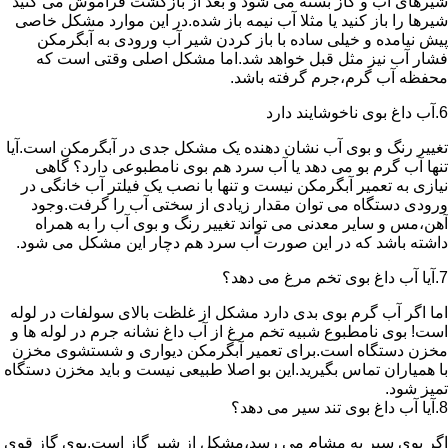
شیرهای آب و گاز بسته می شود و بعد از بازگشت فراموش می کنید
شیرها را باز کنید یا مثلا آب نیمه باز شده.در این موارد مشکل خاصی
پیش نیامده و خیلی ساده با باز کردن شیر آب ورودی به آبگرمکن
فشار آب نیز مثل قبل خواهد شد.اما مشکل اصلی وقتی است که
محفظه آب گرم،جرم گرفته باشد.
6.آب داغ بوی ناخوشایند دارد
تغییر رنگ و بوی آب نشان دهنده یک مشکل جدی در آبگرمکن است.آیا
تنها آب گرم بو می دهد یا آب سرد هم بوی نامطبوعی دارد؟ گاهی
نیازی به تعمیر آبگرمکن نیست و تنها با نصب یک فیلتر آب خانگی در
ورودی دستگاه می توان مقدار زیادی از سختی آب را گرفت.وجود
آهن،مس و سایر معدنی می تواند تغییر رنگ و بوی آب را به همراه
داشته باشد که در این صورت آب سرد هم دچار این مشکل می شود.
7.آیا آب داغ بوی تخم مرغ می دهد؟
اما اگر آب گرم بوی بدی دارد مشکل از غلظت بالای سولفات در لوله
است! بوی نامطبوع شبیه تخم مرغ از آب داغ نشانه جرم در لوله ها و
مخزن دستگاه است.برای تعمیر آبگرمکن دیواری و شستشوی مخزن
با همیاران تماس بگیرید.این بو اصلا طبیعی نیست و باید مخزن دستگاه
تمیز شود.
8.آیا آب داغ بوی تند سیر می دهد؟
اگر بوی سیر به مشام می رسد،مشکل از شیر گاز است.بوی گاز قوی