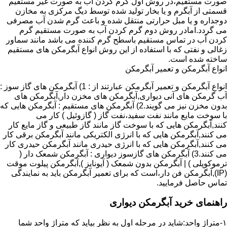
صورت مستقیم،در روش اول گرم کردن آب به صورت غیر مستقیم
قسمتی از آبگرم و یا بخار تولید شده توسط دیگ مرکزی به مخازن
دوجداره و یا مبل حرارتی منتقل شده و باعث گرم شدن آب مصرفی
می گردد.امادر روش دوم گرم کردن آب به صورت مستقیم گرم
کردن آب در تماس مستقیم باسطح گرم کننده می باشد مانند سماور
زغالی و نفتی که با استفاده از این روش انواع آبگرمکن های مستقیم
ساخته شده است.
انواع آبگرمکن و تعمیر آبگرمکن
انواع آبگرمکن و تعمیر آبگرمکن عبارتند از : 1) آبگرمکن های گاز سوز :
آب گرمکن های آنی دیواری,آبگرمکن های مخزن دار,آبگرمکن های
بدون مخزن نیز می گویند.2) آبگرمکن های مستقیم : آبگرمکن هایی که
با سوخت مایع مانند نفت سفید،نفت گاز ( گازوئیل ) کار می
کنند,آبگرمکن هایی که با سوخت گاز مانند گاز طبیعی و گاز مایع کار
می کنند,آبگرمکن هایی که با انرژی الکتریکی مانند آبگرمکن برقی کار
می کنند,آبگرمکن هایی که با انرژی حیدری مانند آبگرمکن حیدری کار
می کنند.3) آبگرمکن های گازسوز دیواری : آبگرمکن شمعک دار (
ترموکوپلی ) | آبگرمکن بدون شمعک ( آیونایز ),آبگرمکن پیلوت موقت
(IP),آبگرمکن فن دار،است که برای تعمیر آبگرمکن باید به نمایندگی
تماس حاصل فرمایید.
راهنمای خرید آبگرمکن دیواری
۱-متراژ واحد:شاید در مرحله اول به نظر بیاید که متراژ واحد شما