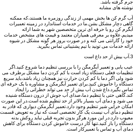
جرم گرفته باشد.
نوشته های مشابه
آب گرم کن ها بخش مهمی از زندگی روزمره ما هستند،که ممکنه
گاهی دچار مشکل بشن.ما در خدمات استاندارد در زمینه تعمیرات
آبگرم کن رو با حرفه ای ترین متخصصین شهر به شما ارائه
میدیم.علاوه بر معرفی همیاران معتمد و قیمت های مشخص خدمات
خود را گارانتی می کنه و در صورت بروز هر گونه مشکل در شیوه
ارائه خدمات می تونید با تیم پشتیبانی تماس بگیرید.
3.آب بیش از حد داغ است
عیب یابی و تعمیر آبگرمگن را با بررسی تنظیم دما شروع کنید.اگر
تنظیمات فعلی دستگاه زیاد است با کم کردن دما مشکل برطرف می
شود ولی اگر دما با کم کردن حرارت نیز همچنان زیاد باشد،باید سریع
دستگاه را خاموش کنید.برای تعمیر آبگرمکن و مشاوره با یک حرفه ای
تماس بگیرد.داغ شدن آب بیش از حد می تواند خطراتی را ایجاد
کند.گاهی حتی با تنظیم دما،صدای آب جوش از درون دستگاه شنیده
می شود و دمای آب بسیار بالاتر از حد تنظیم شده است.در این صورت
امکان خرابی شیر تنظیم وجود دارد.تعمیر آبگرمکن دیواری که قادر به
تنظیم دمای آب نیست یک کار تخصصی است که نیاز به تعویض قسمت
معیوب دارد.در این مورد هرگز بدون تجربه قبلی نباید روکش بدنه
دستگاه را باز کنید.تنها کار درست خاموش کردن دستگاه برای کاهش
دمای آب و تماس با تعمیرکار است.