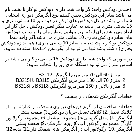
۴-سایز دودکش واحد:اگر واحد شما دارای دودکش تو کار تا پشت بام
می باشد سایز این دودکش تعیین کننده نوع آبگرمکن دیواری انتخابی
شما می باشد.در کل دودکش های توکار در دو سایز 10 سانتی متری و
15 سانتی متری می باشد به عبارت دیگر قطر دودکش داخل کار این
ابعاد می باشد.برای اینکه بهتر بتوانیم منظورمان را برسانیم دودکش
های سایز دودکش بخاری 10 سانتی متری می باشد.اگر واحد شما
دودکش تو کار تا پشت بام با سایز 10 سانتی متری ( هم اندازه دودکش
بخاری) داشته باشد تنها می توانید از آبگرمکن BX114 استفاده نمایید.
در صورتی که واحد شما دارای دودکش 15 سانتی تو کار می باشد بر
اساس متراژ می توانید دستگاه های زیر را انتخاب نمایید:
متراژ 60 الی 70 متر مربع آبگرمکن B3112
متراژ 70 الی 130 متر مربع آبگرمکن B3115 یا B3215i
متراژ بالاتر از 130 متر مربع آبگرمکن B3118 یا B3218i
قطعات آبگرمکن شمعک دار چیست ؟
قطعات ساختمان آب گرم کن های دیواری شمعک دار عبارتند از : 1)
کلاهک تعدیل،2) کلاهک تعدیل جریان دودکش،3) صفحه پشتی
آبگرمکن،4) مبدل گرمایی،5) مجموعه مشعل،6) مجموعه رگولاتور
گاز،7) مجموعه رگولاتور آب،8) رویه آبگرمکن،9) صفحه پشتی
آبگرمکن،10) رگولاتور آب در آبگرمکن های شمعک دار،11) بدنه،12)