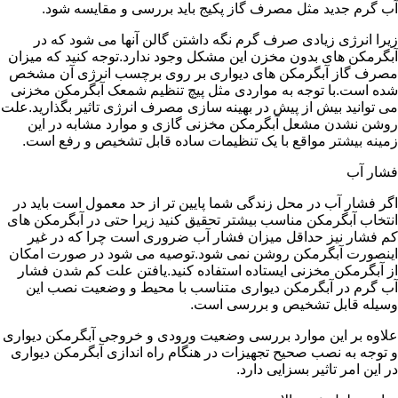
آب گرم جدید مثل مصرف گاز پکیج باید بررسی و مقایسه شود.
زیرا انرژی زیادی صرف گرم نگه داشتن گالن آنها می شود که در
آبگرمکن های بدون مخزن این مشکل وجود ندارد.توجه کنید که میزان
مصرف گاز آبگرمکن های دیواری بر روی برچسب انرژی آن مشخص
شده است.با توجه به مواردی مثل پیچ تنظیم شمعک آبگرمکن مخزنی
می توانید بیش از پیش در بهینه سازی مصرف انرژی تاثیر بگذارید.علت
روشن نشدن مشعل آبگرمکن مخزنی گازی و موارد مشابه در این
زمینه بیشتر مواقع با یک تنظیمات ساده قابل تشخیص و رفع است.
فشار آب
اگر فشار آب در محل زندگی شما پایین تر از حد معمول است باید در
انتخاب آبگرمکن مناسب بیشتر تحقیق کنید زیرا حتی در آبگرمکن های
کم فشار نیز حداقل میزان فشار آب ضروری است چرا که در غیر
اینصورت آبگرمکن روشن نمی شود.توصیه می شود در صورت امکان
از آبگرمکن مخزنی ایستاده استفاده کنید.یافتن علت کم شدن فشار
آب گرم در آبگرمکن دیواری متناسب با محیط و وضعیت نصب این
وسیله قابل تشخیص و بررسی است.
علاوه بر این موارد بررسی وضعیت ورودی و خروجی آبگرمکن دیواری
و توجه به نصب صحیح تجهیزات در هنگام راه اندازی آبگرمکن دیواری
در این امر تاثیر بسزایی دارد.