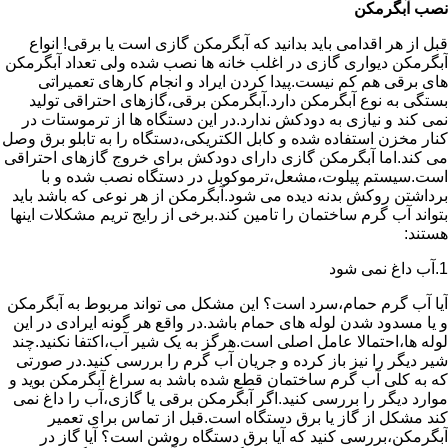
نصب آبگرمکن
قبل از هر اقدامی باید بدانید که آبگرمکن گازی است یا برقی! انواع
آبگرمکن دیواری گازی در اغلب خانه ها نصب شده ولی تعداد آبگرمکن
های برقی هم کم نیست.پیدا کردن ایراد و انجام کارهای تعمیراتی
بستگی به نوع آبگرمکن دارد.آبگرمکن برقی،گازهای احتراقی تولید
نمی کند و نیازی به دودکش ندارد.در این دستگاه ها از ترموستات در
کنار مخزن استفاده شده و کابل الکتریکی،دستگاه را به تابلو برق وصل
می کند.اما آبگرمکن گازی دارای دودکش برای خروج گازهای احتراقی
است.سیستم پیلوت،مشعل،ترموکوبل در دستگاه نصب شده و با
برداشتن روکش بدنه دیده می شود.آبگرمکن از هر نوعی که باشد باید
بتواند آب گرم ساختمان را تامین کند.برخی از رایج تریم مشکلات اینها
هستند:
1.آب داغ نمی شود
آیا آب گرم حمام،سرد است؟ این مشکل می تواند مربوط به آبگرمکن
و یا مسدود شدن لوله های حمام باشد.در واقع هر گونه ایرادی در این
لوله ها،احتمالا عامل اصلی است.هرگز به یک شیر آب،اکتفا نکنید.چند
شیر دیگر را نیز باز کرده و جریان آب گرم را بررسی کنید.در صورتی
که به کلی آب گرم ساختمان قطع شده باشد به سراغ آبگرمکن بوید و
موارد دیگر را بررسی کنید.اگر آبگرمکن برقی یا گازی،آب را داغ نمی
کند مشکل از گاز یا برق دستگاه است.قبل از تماس برای تعمیر
آبگرمکن،بررسی کنید که آیا برق دستگاه روشن است؟ آیا گاز در