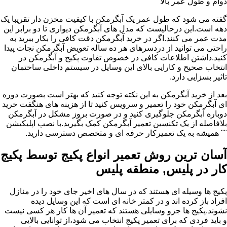
دوام و طول عمر بالا
گفته می شود که طول عمر یک آبگرمکن با کیفیت مخزن دار تقریبا یک
دهه است.این درحالیست که مدل های آبگرمکن دیواری تا دو برابر این
مدت عمر می کنند.اگر در خرید آبگرمکن دقت کافی را بکار ببرید به
راحتی می توانید از دردسرهای هر ده ساله تعویض آبگرمکن نجات پیدا
کنید.داشتن اطلاعات کافی در خصوص تفاوت پکیج و آبگرمکن در
انتخاب صحیح و کارایی بالای این وسایل در سیستم داخلی ساختمان
تاثیر بسزایی دارد.
بعد از خرید آبگرمکن به این نکته توجه کنید که بهتر است بصورت دوره
ای آبگرمکن خود را تعمیر و سرویس کنید تا از هزینه های هنگفت خرید
دوباره آبگرمکن جلوگیری کنید و در صورت بروز مشکل در آبگرمکن
بلافاصله از یک تکنسین تعمیر آبگرمکن کمک بگیرید.با نصب اپلیکیشن
"" همیشه به یک تعمیرکار حرفه ای و متخصص دسترسی دارید.
آسان ترین روش تعمیر انواع پکیج توسط پکیج
کار در پلیس, منطقه پلیس
پکیج ها وسیله ای هستند که در سال های اخیر جای خود را در منازل
افراد باز کرده اند و در کمتر خانه ای است که این وسایل دیده
نشوند.پکیج ها جزو وسایلی هستند که تعمیر آن ها کار هر کسی نیست
و باید فردی که برای تعمیر پکیج انتخاب می شود،از توانایی بالایی