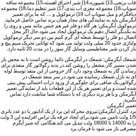
قاب برنجی،13) شیپوره،14) شیر احتراق آهسته،15) مجموعه ساقه
سوپاپ،16) مجموعه مغزی آب بندی،17) شیر تنظیم دما،18) مجموعه
دیافگرام و میل سوپاپ آب 19) ترموکوپل و … که ما برای تعمیر
آبگرمکن باید به نمایندگی های مجاز همان برند تماس حاصل فرمایید.
ترموکوپل آبگرمکن: هر گاه دو فلز غیر هم جنس مانند مس و روی را
به یکدیگر اتصال دهیم یک ترموکوپل ایجاد می شود.حال اگر محل
اتصال دو فلز را توسط شعله ای گرم کنیم بین دو سر دیگر ترموکوپل
ولتاژی حدود 20 میلی ولت تولید می شود که توانایی تحریک سیم پیچ و
باز کردن شیر مغناطیسی وسایل گاز سوز را در مدت 20 ثانیه دارد.
شمعک آبگرمکن: شمعک در آبگرمکن دائما روشن است تا به محض باز
شدن مسیر گاز،مشعل را روشن کند.در بدنه رگولاتور گاز منفذی برای
رساندن گاز به شمعک وجود دارد گاز خروجی از این منفذ توسط لوله
ای به نازل شمعک رسانیده می شود.در سر منفذ شمعک در
رگولاتور،یک صافی برای جلوگیری از ورود ذرات احتمالی پیش بینی
شده است.و برای تعمیر هر یک از این قطعات باید از نمایندگی تعمیر
آبگرمکن و یا هر برند دیگری که با دستگاه شما متابقت دارد تماس
بگیرید.
تعمیر آبگرمکن
برد کنترل آبگرمکن:نیروی محرکه این برد از یک آدابتور یا دو عدد باتری
1/5 ولت تامین می شود.برای ایجاد جرقه یک تراس افزاینده این 3 ولت
را به 14000 تا 18000 ولت تبدیل می کند.هنگامی که شیر آبگرم
مصرفی باز می شود با فرمان برد