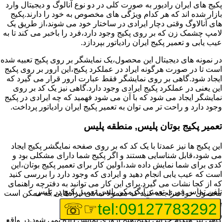
پکیج های ایران رادیور به صورت کلی در دو نوع آنالوگ و دیجیتال وارد
بازار شده اند که هر کدام ویژگی های مخصوص به خود را دارند.پکیج
های آنالاوگ وقتی دچار ایرادی در ساختار خود می شوند،از طریق یک
لامپ چشمک زن که بر روی پکیج وجود دارد،فرد را باخبر می کند تا به
عیب یابی و تعمیر پکیج ایران رادیاتور بپردازد.
در نمونه های دیجیتال این محصول،یک نمایشگر بر روی پکیج تعبیه شده
است تا در صورت هرگونه ایراد در عملکرد پکیج،این ارور بر روی پکیج
ایجاد شود.گاهی بر روی نمایشگر فقط عبارت ارور قرار می گیرد که
این یعنی در عملکرد پکیج ایرادی وجود دارد.گاهی نیز یک کد بر روی
نمایشگر ایجاد می شود که با آن می شود فهمید که چه ایرادی در پکیج
وجود دارد و راحت تر می توان به تعمیر پکیج ایران رادیاتور پرداخت.
تعمیر پکیج بوتان پلیس, منطقه پلیس
این پکیج ها نیز عمدتا با یک کد که بر روی صفحه نمایگشر پکیج ایجاد
می شود،قابل شناسایی هستند و اگر پکیج شما دارای مشکلی بود و
کدی برای شما نمایش داده شد،اولین کار برای تعمیر پکیج بوتان،این
است که عیب یابی انجام دهید و ایرادی که وجود دارد را بررسی کنید
که از کجا نشات می گیرد.برای این کار می توانید به دفترچه راهنمای
تلفن تماس فوری
تعمیر آبگرمکن پلیس,تعمیر پکیج در پلیس
محصول خود مراجعه کنید که معمولا تمامی ایرادهایی که ممکن است
برای پکیج پیش بیاید در آن قرار گرفته است.
☞☏
tel:09127783292
گاهی نیز هنگام خرابی پکیج،هیچ اروری نمایش داده نمی شود.در واقع