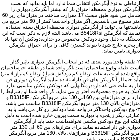
ارتباطی به نوع آبگرمکن انتخابی شما ندارد اما باید بدانید که نصب
آبگرمکن دیواری محفظه احتراق باز که بیشتر آبگرمکن دیواری را
شامل می شود طبق مبحث 17 مقرارت ساختما در متراژ های زیر 60
متر ممنوع می باشد.پس اگر متراژ واحدشما کمتر از 60 متر مربع می
باشدتنها می توانید از آبگرمکن دیواری محفظه احتراق بسته استفاده
نمایید که آبگرمکن B5418Rsi می باشد.البته لازم به ذکر است که این
دستگاه به دلیل وجود دودکش مخصوص دو جداره،دودکش آن تنها باد
از پنجره خارج شود تا بتوانداکسیژن کافی را برای احتراق آبگرمکن
دیواری تامین نماید.
۲-طبقه واحد:مورد بعدی که در انتخاب آبگرمکن دیواری تاثیر گذار
است طبقه وقوع ساختمان است،اگر واحد شما در طبقه آخرساختمان
واقع شده است به علت ارتفاع کم دودکش شما ( ارتفاع کمتراز 4 متر)
باید حتما از آبگرمکن های فن داراستفاده نمایید.آبگرمکن دیواری فن
دار به علت فنی که دارددرمکانهایی که دودکش مکش مناسبی ندارد
کمک به خروج محصولات احتراق می نماید.اگر واحد شما این شرایط را
دارد برای متراژهای بین 60 الی 130 متر مربع آبگرمکن B3315IF و
متراژهای بالای 130 متر مربع آبگرمکن B3318IF مناسب می باشد.
۳-نوع دودکش واحد:اگر در واحد شما دودکش رو کار می باشد یا به
عبارتی دیگراز پنجره یا دیواربه سمت بیرون خارج شده است به دلیل
اینکه این نوع دودکش مکشی نخواهدداشت حتما باید از آبگرمکن
دیواری فن دار استفاده نمایید.برای متراژهای بین 60 الی 130 متر
مربع آبگرمکن B3315IF و متراژهای بالای 130 متر مربع آبگرمکن
B3318IF مناسب می باشد.