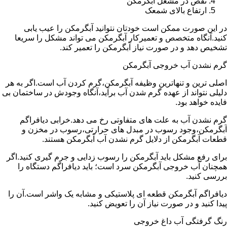
نقص در مشعل آبگرمکن
ارتفاع بالای شمعک
در این صورت ممکن است خودتان نتوانید آبگرمکن را عیب یابی
کنید.آنگاه متخصص و تعمیرکار آبگرمکن می تواند مشکل را سریعا
تشخیص دهد و در صورت نیاز آبگرمکن را تعمیر کند.
گرم نشدن آب خروجی آبگرمکن
اصلی ترین و تنهاترین وظیفه آبگرمکن،گرم کردن آب است.اگر به هر
دلیلی نتواند از عهده گرم شدن آب برآید،آنگاه وجودش در ساختمان بی
فایده خواهد بود.
گرم نشدن آب به علت های متفاوتی رخ می دهد.خرابی دیافراگم
آبگرمکن،وجود رسوب در مبدل های حرارتی،رسوب در مخزن و
قطعات آبگرمکن از دلایل گرم نشدن آب آبگرمکن هستند.
برای رفع مشکل باید آبگرمکن را رسوب زدایی و جرم گیری کنید.اگر
همچنان آب خروجی آبگرمکن سرد است؛ باید دیافراگم دستگاه را
بررسی کنید.
دیافراگم آبگرمکن قطعه ای پلاستیکی و مشابه یک واشر است.آن را
پیدا کنید و در صورت نیاز آن را تعویض کنید.
رنگ گرفتگی آب داغ خروجی