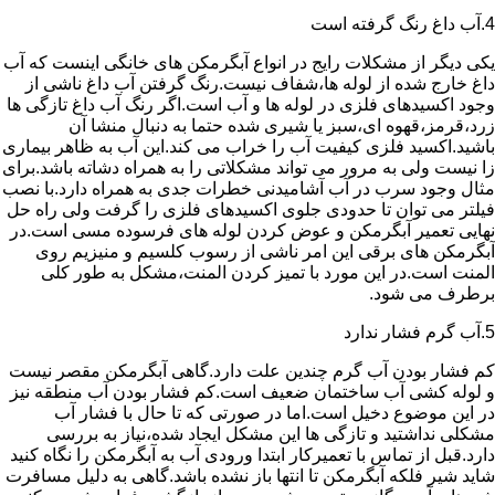
4.آب داغ رنگ گرفته است
یکی دیگر از مشکلات رایج در انواع آبگرمکن های خانگی اینست که آب
داغ خارج شده از لوله ها،شفاف نیست.رنگ گرفتن آب داغ ناشی از
وجود اکسیدهای فلزی در لوله ها و آب است.اگر رنگ آب داغ تازگی ها
زرد،قرمز،قهوه ای،سبز یا شیری شده حتما به دنبال منشا آن
باشید.اکسید فلزی کیفیت آب را خراب می کند.این آب به ظاهر بیماری
زا نیست ولی به مرور می تواند مشکلاتی را به همراه دشاته باشد.برای
مثال وجود سرب در آب آشامیدنی خطرات جدی به همراه دارد.با نصب
فیلتر می توان تا حدودی جلوی اکسیدهای فلزی را گرفت ولی راه حل
نهایی تعمیر آبگرمکن و عوض کردن لوله های فرسوده مسی است.در
آبگرمکن های برقی این امر ناشی از رسوب کلسیم و منیزیم روی
المنت است.در این مورد با تمیز کردن المنت،مشکل به طور کلی
برطرف می شود.
5.آب گرم فشار ندارد
کم فشار بودن آب گرم چندین علت دارد.گاهی آبگرمکن مقصر نیست
و لوله کشی آب ساختمان ضعیف است.کم فشار بودن آب منطقه نیز
در این موضوع دخیل است.اما در صورتی که تا حال با فشار آب
مشکلی نداشتید و تازگی ها این مشکل ایجاد شده،نیاز به بررسی
دارد.قبل از تماس با تعمیرکار ابتدا ورودی آب به آبگرمکن را نگاه کنید
شاید شیر فلکه آبگرمکن تا انتها باز نشده باشد.گاهی به دلیل مسافرت