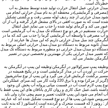
خطرناک است.
مبدل حرارتی عمل انتقال حرارت تولید شده توسط مشعل به آب
(مصرفی و گرمایشی)در محفظه ای به نام مبدل حرارتی انجام می
شود.مبدل حرارتی از چند ردیف لوله مسی رفت و برگشتی تشکیل
شده است که به صورت افقی در بالای مشعل قرار گرفته و آب از آن
عبور می کند و گرمای تولید شده را جذب می نماید.عمل انتقال
حرارت مستقیم در هر دو نوع دستگاه تک مبدل به آب گرمایشی است
و آب مصرفی با واسطه آب گرمایشی گرما را جذب می کند.که ما در
آبگرمکن چند مبل مبدل حرارتی داریم که این مبدل ها عبارتند از :
مبدل ثانویه مربوط به دستگاه دو مبدل،مبدل حرارتی اصلی مربوط به
دستگاه دو مبدل،مبدل حرارتی دو منظوره مربوط به دستگاه تک مبدل
که تعمیر مبدل حرارتی یکی از مهمترین و تخصصی ترین در تعمیر
آبگرمکن بشمار می آید.
وظیفه پمپ سیرکولاتور در آبگرمکن:وظیفه این پمپ در آبگرمکن به
حرکت در آوردن آب در مدار گرمایشی است و در پکیج همیشه در
مسیر برگشت گرمایش قرار می گیرد و این پمپ از نوع سانتریفیوژ
(گریز از مرکز) بوده و با برق 220 ولت کار می کند.مبرای عملکرداین
نوع پمپ لازم است آب در قسمت میانی پروانه آب پخش کن وجود
داشته باشد،عمل خنک کاری و روان کاری یاتاقان های این پمپ فقط با
آب انجام می شود،این پمپ قابلیت تعمیر و سیم پیچی ندارد ولی باید
سرویس شود،این پمپ ها از دو نوع قسمت تشکیل شده اند که عبارتند
از : روتور ( که قسمت متحرک و گردنده است )،استاتور ( که بدنه ثابت
پمپ است ) و لازم به ذکر است که تعمیر آبگرمکن در پمپ سیرکولاتور