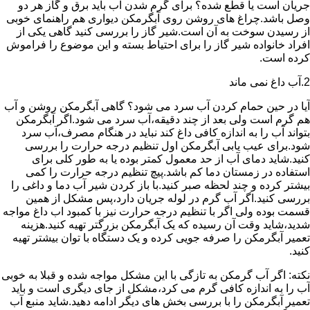
جریان است یا قطع شده؟ برای گرم شدن آب باید برق و گاز هر دو
وصل باشد.چراغ های روشن روی آبگرمکن دیواری هم راهنمای خوبی
از رسیدن سوخت به آن است.شیر گاز را بررسی کنید گاهی یکی از
افراد خانواده شیر گاز را برای احتیاط بسته و این موضوع را فراموش
کرده است.
2.آب داغ نمی ماند
آیا در حین حمام کردن آب سرد می شود؟ گاهی آبگرمکن روشن و آب
هم گرم است ولی بعد از چند دقیقه،آب سرد می شود.اگر آبگرمکن
بتواند آب را به اندازه کافی داغ کند نباید در هنگام مصرف،آب سرد
شود.برای عیب یابی آبگرمکن اول تنظیم درجه حرارت را بررسی
کنید.شاید دمای آب از حد معمول کمتر بوده یا به طور کلی برای
استفاده در زمستان دما کم باشد.پیچ تنظیم درجه حرارت را کمی
بیشتر کرده و چند لحظه صبر کنید.با باز کردن شیر آب دما و داغی را
بررسی کنید.اگر آب گرم در لوله جریان دارد،پس مشکل از همین
قسمت بوده ولی اگر با تنظیم درجه حرارت نیز با کمبود اب داغ مواجه
شدید،شاید وقت آن رسیده که یک آبگرمکن بزرگتر تهیه کنید.هزینه
تعمیر آبگرمکن را صرفه جویی کرده و یک دستگاه با توان بیشتر تهیه
کنید.
نکته: اگر آب گرمکن به تازگی با این مشکل مواجه شده و قبلا به خوبی
آب را به اندازه کافی گرم می کرد،مشکل از جای دیگری است و باید
تعمیر آبگرمکن را با بررسی بخش های دیگر ادامه دهید.شاید منبع آب