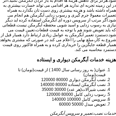
شود.هرگز برای کاهش هزینه ها اقدام به باز کردن آبگرمکن نکنید.اگر
در این زمینه تجربه ای ندارید هر اقدامی می تواند خسارت بیشتری به
همراه داشته باشد و هزینه بیشتری روی دست تان بگذارد.به همراه
تعمیرات معمولا جرم گیری و رسوب زدایی آبگرمکن هم انجام می
شود.اگر مرتب از سرویس دوره ای آبگرمکن استفاده کرده اید دیگر
نیازی به رسوب زدایی و اسید شویی محفظه آبگرمکن نیست.قطعاتی
که باید تعویض شوند هم با توجه به قیمت قطعات،تعیین قیمت می
شود.دستمزد تعمیر آبگرمکن به عوامل زیادی ارتباط دارد همیار قبل از
شروع به کار،مبلغ نهایی را اعلام می کند در صورتی که مشتری بخواهد
همیار قطعه جایگزین را خریداری کرده و به همراه فاکتور روی قیمت
دستمزد محاسبه می کند.
هزینه خدمات آبگرمکن دیواری و ایستاده
عنوان( به روز رسانی سال 1400 ) از قیمت(تومان) تا
قیمت(تومان)
نصب آبگرمکن دیواری 80000 120000
نصب آبگرمکن ایستاده 80000 140000
نصب شیرآلات(هر عدد) 30000 35000
رسوب زدایی کامل 80000 120000
سرویس کامل 100000 140000
تعویض مبدل 50000 60000
خدمات نصب،تعمیر و سرویس آبگرمکن