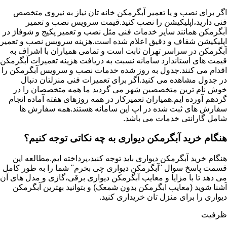
اگر برای نصب و یا تعمیر آبگرمکن خانه تان نیاز به نیروی متخصص
فنی دارید،اپلیکیشن را نصب کنید.قیمت سرویس نصب و تعمیر
آبگرمکن همانند سایر خدمات فنی مثل نصب و تعمیر پکیج و شوفاژ در
اپلیکیشن شفاف و دقیق اعلام شده است.هزینه سرویس نصب و تعمیر
آبگرمکن در سراسر تهران ثابت است و تمامی همیاران با اشراف به
قیمت های استاندارد سامانه نسبت به دریافت هزینه تعمیرات آبگرمکن
اقدام می کنند.جدول به روز شده خدمات نصب و سرویس آبگرمکن را
در جدول مشاهده می کنید.اگر برای تعمیرات فنی منزلتان دنبال
خوش نام ترین متخصصین شهر می گردید ما همه متخصصان را در
گردهم آورده ایم.همیاران تعمیرکار در همه روزهای هفته آماده انجام
سفارش های ثبت شده در اپ این سامانه هستند.همه سفارش ها
شامل گارانتی خدمات می باشد.
هنگام خرید آبگرمکن دیواری به چه نکاتی توجه کنیم؟
هنگام خرید آبگرمکن دیواری باید توجه کنید،پرداخته ایم.مطالعه این
قسمت پاسخ سوال "آبگرمکن دیواری چی بخرم" شما را به طور کامل
می دهد تا با مزایا و معایب آبگرمکن دیواری برقی،گازی و مدل های آن
آشنا شوید (معایب ابگرمکن بدون شمعک) و بتوانید بهترین آبگرمکن
دیواری را برای منزل تان خریداری کنید.
ظرفیت