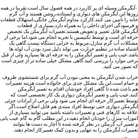
۰آبگرمکن وسیله ای پر کاربرد در همه فصول سال است.تقریبا در همه
روزها این آبگرمکن های دیواری و ایستاده،روشن هستند و آب گرم
خانه را تامین می کنند.کارکرد مداوم آبگرمکن خانگی،استهلاک قطعات
و فرسودگی اجزای داخلی را به همراه دارد.بسیاری از قطعات
آبگرمکن قابل تعمیر و تعویض هستند.تعمیرات آبگرمکن یک تخصص
حرفه ای است و توسط تکنیسین با تجربه انجام می شود.اما برخی از
مشکلات آب گرم منازل،مربوط به خرابی دستگاه نیست.گاهی یک
اشتباه ساده در تنظیم حرارت می تواند دلیل سرد بودن آب لوله ها
باشد.عیب یابی و تعمیر آبگرمکن را به حرفه ای ها بسپارید ولی از قبل
برخی موارد را بررسی کنید.گاهی مشکل خیلی ساده تر از چیزی است
که تصور می کنید.
خراب شدن آبگرمکن به معنی نبودن آب گرم برای شستشوی ظروف
و حمام است.این یک مشکل جدی برای خانواده است هزینه تعمیرات
هم باعث شده تا گاهی افراد خودشان اقدام به تعمیر آبگرمکن
کنند.عیب یابی و تعمیر آبگرمکن دیواری یک کار تخصصی است که
توسط تعمیرکار حرفه ای انجام می شود ولی برخی از ایرادات جزئی
آبگرمکن دیواری حتی توسط افراد مبتدی هم قابل اصلاح است.اگر
علاقه به کارهای فنی و تعمیرات داشته باشید می توانید بسیاری از
امورات منزل را خودتان انجام دهید.در این مطلب گام به گام عیب یابی
و تعمیر آب گرمکن در نظر گرفته شده تا آچار به دست ها بتوانند
تعمیرات آبگرمکن را به تنهایی و بدون کمک تعمیرکار انجام دهند.