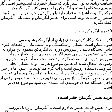
شباهت زیادی به بوی سیر دارد که بسیار خطرناک است.شیر اصلی گاز
ورودی دستگاه را بسته و آبگرمکن را خاموش کنید.اگر آبگرمکن
درکنار کابینت آشپزخانه قرار دارد،با باز کردن پنجره،هوا را تهویه کنید
سپس از خدمات لوله کشی برای تعمیر آبگرمکن و عیب یابی آبگرمکن
کمک بگیرید.
9.تعمیر آبگرمکن صدا دار
اگر به هنگام کار کردن صدای زیادی از آبگرمکن شنیده می
شود،ممکن است مشکل از شکستگی و یا آسیب یکی از قطعات فلزی
داخل دستگاه باشد.در سرویس دوره ای آبگرمکن معمولا این موارد به
سادگی تشخیص داده می شود.اگر مدت زیادی است که از خدمات
سرویس دوره ای استفاده نکرده اید حتما محفظه آب گرم با جرم و
رسوبات اشغال شده که همین موضوع هم می تواند مشکل ایجاد
کند.وقتی دستگاه روشن است و آب گرم هم تولید می شود اما در حین
کارکرد،سر و صدای دستگاه زیاد است با ما تماس بگیرید.برای عیب
یابی و تعمیر آبگرمکن نیاز به بررسی دقیق تر است.به خصوص وقتی از
داخل دستگاه صدای جوشیدن آب شنیده می شود موضوع جدی تر
است.
هزینه تعمیر آبگرمکن چقدر است؟
برای تعیین قیمت تعمیرات لازم است تا آبگرمکن از نزدیک بررسی