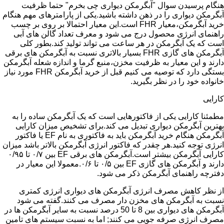
هنگام پرسیدن سوال "آبگرمکن دیواری چی بخرم" حتما ظرفیت
آبگرمکن دیواری را در ذهن داشته باشید.یکی از پارامترهای مهم هنگام
خرید آبگرمکن،معیار FHR است.این معیار احتمالا بر روی بر چسب
راهنمای انرژی محصول درج می شود و معرف تعداد گالن های آبی
است که یک آبگرمکن در هر ساعت می تواند تولید کند.بطور کلی
آبگرمکن های گازی FHR بسیار بالاتری نسبت به آبگرمکن های برقی
دارند و این معیار به ظرفیت مخزن،منبع گرما و اندازه شعله آبگرمکن
بستگی دارد که توصیه می کنیم قبل از خرید آبگرمکن FHR مورد نیاز
خانواده خود را در نظر بگیرید.
کارایی
مطمئنا کارایی یکی از فاکتورهایی است که یک آبگرمکن ساده را به
بهترین آبگرمکن دیواری تبدیل می کند.برای تشخیص میزان کارایی
آبگرمکن هنگام خرید آبگرمکن باید به فاکتوری به نام EF یا فاکتور
انرژی توجه کنید.هر چقدر که فاکتور انرژی آبگرمکن بالاتر باشد میزان
کارایی آبگرمکن بیشتر است.آبگرمکن های برقی EF بین ۰/۷ تا ۰/۹۵
دارند و آبگرمکن های گازی EF بین ۰/۵ تا ۰/۶.معمولا این معیار در
دفترچه راهنمای آبگرمکن ذکر می شود.
از نظر کاهش مصرف انرژی آبگرمکن های دیواری انرژی کمتری
نسبت به آبگرمکن های مخزن دار مصرف می کنند.گفته می شود
آبگرمکن های دیواری بین 8 تا 50 درصد نسبت به سایر آبگرمکن ها در
مصرف انرژی صرفه جویی می کنند; اما به نسبت سیستم های تامین