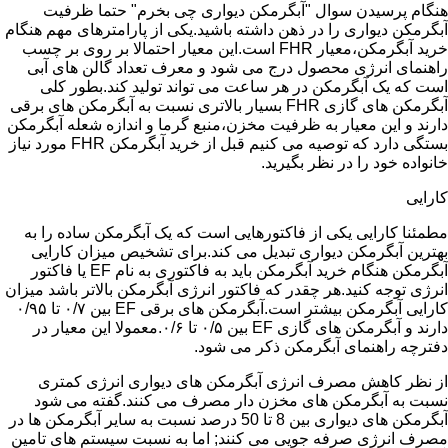
هنگام پرسیدن سوال "آبگرمکن دیواری چی بخرم" حتما ظرفیت
آبگرمکن دیواری را در ذهن داشته باشید.یکی از پارامترهای مهم هنگام
خرید آبگرمکن،معیار FHR است.این معیار احتمالا بر روی بر چسب
راهنمای انرژی محصول درج می شود و معرف تعداد گالن های آبی
است که یک آبگرمکن در هر ساعت می تواند تولید کند.بطور کلی
آبگرمکن های گازی FHR بسیار بالاتری نسبت به آبگرمکن های برقی
دارند و این معیار به ظرفیت مخزن،منبع گرما و اندازه شعله آبگرمکن
بستگی دارد که توصیه می کنیم قبل از خرید آبگرمکن FHR مورد نیاز
خانواده خود را در نظر بگیرید.
کارایی
مطمئنا کارایی یکی از فاکتورهایی است که یک آبگرمکن ساده را به
بهترین آبگرمکن دیواری تبدیل می کند.برای تشخیص میزان کارایی
آبگرمکن هنگام خرید آبگرمکن باید به فاکتوری به نام EF یا فاکتور
انرژی توجه کنید.هر چقدر که فاکتور انرژی آبگرمکن بالاتر باشد میزان
کارایی آبگرمکن بیشتر است.آبگرمکن های برقی EF بین ۰/۷ تا ۰/۹۵
دارند و آبگرمکن های گازی EF بین ۰/۵ تا ۰/۶.معمولا این معیار در
دفترچه راهنمای آبگرمکن ذکر می شود.
از نظر کاهش مصرف انرژی آبگرمکن های دیواری انرژی کمتری
نسبت به آبگرمکن های مخزن دار مصرف می کنند.گفته می شود
آبگرمکن های دیواری بین 8 تا 50 درصد نسبت به سایر آبگرمکن ها در
مصرف انرژی صرفه جویی می کنند; اما به نسبت سیستم های تامین