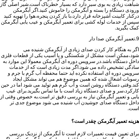
شباهت زیادی به بوی سیر دارد که بسیار خطرناک است.شیر اصلی گاز
ورودی دستگاه را بسته و آبگرمکن را خاموش کنید.اگر آبگرمکن
درکنار کابینت آشپزخانه قرار دارد،با باز کردن پنجره،هوا را تهویه کنید
سپس از خدمات لوله کشی برای تعمیر آبگرمکن و عیب یابی آبگرمکن
کمک بگیرید.
9.تعمیر آبگرمکن صدا دار
اگر به هنگام کار کردن صدای زیادی از آبگرمکن شنیده می
شود،ممکن است مشکل از شکستگی و یا آسیب یکی از قطعات فلزی
داخل دستگاه باشد.در سرویس دوره ای آبگرمکن معمولا این موارد به
سادگی تشخیص داده می شود.اگر مدت زیادی است که از خدمات
سرویس دوره ای استفاده نکرده اید حتما محفظه آب گرم با جرم و
رسوبات اشغال شده که همین موضوع هم می تواند مشکل ایجاد
کند.وقتی دستگاه روشن است و آب گرم هم تولید می شود اما در حین
کارکرد،سر و صدای دستگاه زیاد است با ما تماس بگیرید.برای عیب
یابی و تعمیر آبگرمکن نیاز به بررسی دقیق تر است.به خصوص وقتی از
داخل دستگاه صدای جوشیدن آب شنیده می شود موضوع جدی تر
است.
هزینه تعمیر آبگرمکن چقدر است؟
برای تعیین قیمت تعمیرات لازم است تا آبگرمکن از نزدیک بررسی