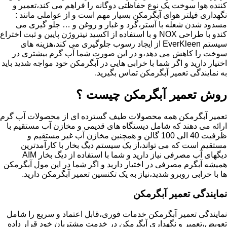
کننده هوا سوخت یک نوع حفاظتی دوگانه را فراهم می کند،تعمیر و
نگهداری فیلتر هوای آبگرمکن بسیار مهم است و از عواملی مانند :
مسدود شدن شعله با آستر،گرد و غبار و روغن و … جلو گیری می
کندو با طراحی NOX و با استفاده از اکسید نیتروژن پایین و ثبت اختراع
سیستم EverKleen از ایجاد رسوب جلوگیری می کند،هزینه های
سوخت را کاهش می دهد،و در این صورت شما آب گرم بیشتری در
اختیار دارید و اگر شما با خرابی هایی در آبگرمکن خود مواجه شدید باید
به نمایندگی تعمیر آبگرمکن تماس بگیرید.
روش تعمیر آبگرمکن چیست ؟
تعمیر آبگرمکن همه محصولات طیف گسترده ای از محصولات آب گرم
ارائه می دهند که شامل دیستگاه های قدیمی و مخازن آب مستقیم با
ظرفیت 40 الی 100 گالن و همچنین مخازن آب غیر مستقیم و
مستقیم است که می تواند،از یک سیستم دیگ بخار با کارآمدترین
دیگهای آب مصرفی نیاز دارید و شما با استفاده از دیگ بخار AIM
همیشه آبگرم مصرفی در اختیار دارید و اگر شما در این مول آبگرمکن
ها با خرابی روبرو شدید،نیاز به یک تکنسین تعمیر آبگرمکن دارید.
نمایندگی تعمیر آبگرمکن
نمایندگی تعمیر آبگرمکن خدمات فوری،قابل اعتماد و سریع را شامل
تعویض،تعمیر و نگهداری آبگرمکن در خدمت مشتریان خود قرار داده