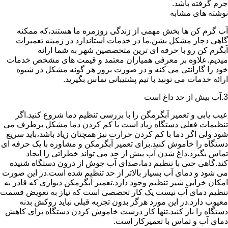
جرم گرفته باشد.
نوشته های مشابه
آب گرم کن ها بخش مهمی از زندگی روزمره ما هستند،که ممکنه
گاهی دچار مشکل بشن.ما در خدمات استاندارد در زمینه تعمیرات
آبگرم کن رو با حرفه ای ترین متخصصین شهر به شما ارائه
میدیم.علاوه بر معرفی همیاران معتمد و قیمت های مشخص خدمات
خود را گارانتی می کنه و در صورت بروز هر گونه مشکل در شیوه
ارائه خدمات می تونید با تیم پشتیبانی تماس بگیرید.
3.آب بیش از حد داغ است
عیب یابی و تعمیر آبگرمگن را با بررسی تنظیم دما شروع کنید.اگر
تنظیمات فعلی دستگاه زیاد است با کم کردن دما مشکل برطرف می
شود ولی اگر دما با کم کردن حرارت نیز همچنان زیاد باشد،باید سریع
دستگاه را خاموش کنید.برای تعمیر آبگرمکن و مشاوره با یک حرفه ای
تماس بگیرد.داغ شدن آب بیش از حد می تواند خطراتی را ایجاد
کند.گاهی حتی با تنظیم دما،صدای آب جوش از درون دستگاه شنیده
می شود و دمای آب بسیار بالاتر از حد تنظیم شده است.در این صورت
امکان خرابی شیر تنظیم وجود دارد.تعمیر آبگرمکن دیواری که قادر به
تنظیم دمای آب نیست یک کار تخصصی است که نیاز به تعویض قسمت
معیوب دارد.در این مورد هرگز بدون تجربه قبلی نباید روکش بدنه
دستگاه را باز کنید.تنها کار درست خاموش کردن دستگاه برای کاهش
دمای آب و تماس با تعمیرکار است.