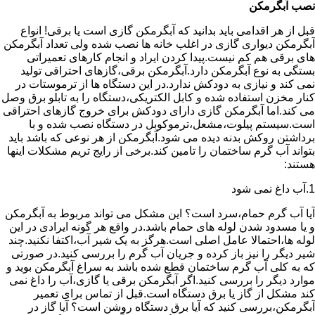
نصب آبگرمکن
قبل از هر اقدامی باید بدانید که آبگرمکن گازی است یا برقی! انواع
آبگرمکن دیواری گازی در اغلب خانه ها نصب شده ولی تعداد آبگرمکن
های برقی هم کم نیست.پیدا کردن ایراد و انجام کارهای تعمیراتی
بستگی به نوع آبگرمکن دارد.آبگرمکن برقی،گازهای احتراقی تولید
نمی کند و نیازی به دودکش ندارد.در این دستگاه ها از ترموستات در
کنار مخزن استفاده شده و کابل الکتریکی،دستگاه را به تابلو برق وصل
می کند.اما آبگرمکن گازی دارای دودکش برای خروج گازهای احتراقی
است.سیستم پیلوت،مشعل،ترموکوبل در دستگاه نصب شده و با
برداشتن روکش بدنه دیده می شود.آبگرمکن از هر نوعی که باشد باید
بتواند آب گرم ساختمان را تامین کند.برخی از رایج تریم مشکلات اینها
هستند:
1.آب داغ نمی شود
آیا آب گرم حمام،سرد است؟ این مشکل می تواند مربوط به آبگرمکن
و یا مسدود شدن لوله های حمام باشد.در واقع هر گونه ایرادی در این
لوله ها،احتمالا عامل اصلی است.هرگز به یک شیر آب،اکتفا نکنید.چند
شیر دیگر را نیز باز کرده و جریان آب گرم را بررسی کنید.در صورتی
که به کلی آب گرم ساختمان قطع شده باشد به سراغ آبگرمکن بوید و
موارد دیگر را بررسی کنید.اگر آبگرمکن برقی یا گازی،آب را داغ نمی
کند مشکل از گاز یا برق دستگاه است.قبل از تماس برای تعمیر
آبگرمکن،بررسی کنید که آیا برق دستگاه روشن است؟ آیا گاز در