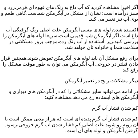
اگر اخیرا مشاهده کردید که آب داغ به رنگ های قهوه ای،قرمز،زرد و
سبز درآمده است؛ نشان از مشکل در آبگرمکن شماست.گاهی طعم و
بوی آب نیز تغییر می کند.
اکسیده شدن لوله های مسی آبگرمکن علت اصلی رنگ گرفتگی آب
داغ است.اگر آبگرمکن شما قدیمی است،سریعا لوله های آبگرمکن را
بررسی کنید.زیرا استفاده از آب زنگ زده،موجب بروز مشکلاتی در
سلامت شما و خانواده تان خواهد شد.
برای رفع مشکل آن باید لوله های آبگرمکن تعویض شوند.همچنین قرار
دادن فیلتر در خروجی آب آبگرمکن می توان به طور موقت مشکل را
رفع کند.
دیگر مشکلات رایج در تعمیر آبگرمکن
در ادامه می توانید سایر مشکلاتی را که در آبگرمکن های دیواری و
آبگرمکن های ایستاده رخ می دهد،مشاهده کنید:
کم شدن فشار آب گرم
کم شدن فشار آب گرم پدیده ای است که هر از مدتی ممکن است با
آن روبه رو شوید.علت اصلی کم فشار شدن آب گرم خروجی،رسوب
گرفتن آبگرمکن و لوله های آن است.