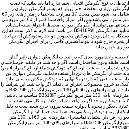
ارتباطی به نوع آبگرمکن انتخابی شما ندارد اما باید بدانید که نصب
آبگرمکن دیواری محفظه احتراق باز که بیشتر آبگرمکن دیواری را
شامل می شود طبق مبحث 17 مقرارت ساختما در متراژ های زیر 60
متر ممنوع می باشد.پس اگر متراژ واحدشما کمتر از 60 متر مربع می
باشدتنها می توانید از آبگرمکن دیواری محفظه احتراق بسته استفاده
نمایید که آبگرمکن B5418Rsi می باشد.البته لازم به ذکر است که این
دستگاه به دلیل وجود دودکش مخصوص دو جداره،دودکش آن تنها باد
از پنجره خارج شود تا بتوانداکسیژن کافی را برای احتراق آبگرمکن
دیواری تامین نماید.
۲-طبقه واحد:مورد بعدی که در انتخاب آبگرمکن دیواری تاثیر گذار
است طبقه وقوع ساختمان است،اگر واحد شما در طبقه آخرساختمان
واقع شده است به علت ارتفاع کم دودکش شما ( ارتفاع کمتراز 4 متر)
باید حتما از آبگرمکن های فن داراستفاده نمایید.آبگرمکن دیواری فن
دار به علت فنی که دارددرمکانهایی که دودکش مکش مناسبی ندارد
کمک به خروج محصولات احتراق می نماید.اگر واحد شما این شرایط را
دارد برای متراژهای بین 60 الی 130 متر مربع آبگرمکن B3315IF و
متراژهای بالای 130 متر مربع آبگرمکن B3318IF مناسب می باشد.
۳-نوع دودکش واحد:اگر در واحد شما دودکش رو کار می باشد یا به
عبارتی دیگراز پنجره یا دیواربه سمت بیرون خارج شده است به دلیل
اینکه این نوع دودکش مکشی نخواهدداشت حتما باید از آبگرمکن
دیواری فن دار استفاده نمایید.برای متراژهای بین 60 الی 130 متر
مربع آبگرمکن B3315IF و متراژهای بالای 130 متر مربع آبگرمکن
B3318IF مناسب می باشد.