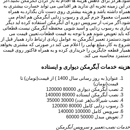
شود.هرگز برای کاهش هزینه ها اقدام به باز کردن آبگرمکن نکنید.اگر
در این زمینه تجربه ای ندارید هر اقدامی می تواند خسارت بیشتری به
همراه داشته باشد و هزینه بیشتری روی دست تان بگذارد.به همراه
تعمیرات معمولا جرم گیری و رسوب زدایی آبگرمکن هم انجام می
شود.اگر مرتب از سرویس دوره ای آبگرمکن استفاده کرده اید دیگر
نیازی به رسوب زدایی و اسید شویی محفظه آبگرمکن نیست.قطعاتی
که باید تعویض شوند هم با توجه به قیمت قطعات،تعیین قیمت می
شود.دستمزد تعمیر آبگرمکن به عوامل زیادی ارتباط دارد همیار قبل از
شروع به کار،مبلغ نهایی را اعلام می کند در صورتی که مشتری بخواهد
همیار قطعه جایگزین را خریداری کرده و به همراه فاکتور روی قیمت
دستمزد محاسبه می کند.
هزینه خدمات آبگرمکن دیواری و ایستاده
عنوان( به روز رسانی سال 1400 ) از قیمت(تومان) تا
قیمت(تومان)
نصب آبگرمکن دیواری 80000 120000
نصب آبگرمکن ایستاده 80000 140000
نصب شیرآلات(هر عدد) 30000 35000
رسوب زدایی کامل 80000 120000
سرویس کامل 100000 140000
تعویض مبدل 50000 60000
خدمات نصب،تعمیر و سرویس آبگرمکن