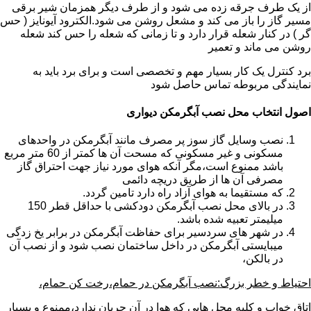
از یک طرف جرقه زده می شود و از طرف دیگر همزمان شیر برقی
مسیر گاز را باز می کند و مشعل روشن می شود.الکترود آیونایز ( حس
گر ) در کنار شعله قرار دارد و تا زمانی که شعله را حس کند شعله
روشن می ماند و تعمیر
برد کنترل یک کار بسیار مهم و تخصصی است و برای برد باید به
نمایندگی مربوطه تماس حاصل شود
اصول انتخاب محل نصب آبگرمکن دیواری
نصب وسایل گاز سوز پر مصرف مانند آبگرمکن در واحدهای
مسکونی و غیر مسکونی که مسحت آن ها کمتر از 60 متر مربع
باشد ممنوع است،مگر آنکه هوای مورد نیاز جهت احتراق گاز
مصرفی آن ها از طریق دریچه دائمی
که مستقیما به هوای آزاد راه دارد تامین گردد.
در بالای محل نصب آبگرمکن دودکشی با حداقل قطر 150
میلیمتر تعبیه شده باشد.
در شهر های سردسیر برای حفاظت آبگرمکن در برابر یخ زدگی
میبایستی آبگرمکن در داخل ساختمان نصب شود و از نصب آن
در بالکن،
احتیاط و خطر بزرگ:نصب آبگرمکن در حمام،رخت کن حمام،
اتاق خواب و کلیه محل هایی که هوا در آن جریان ندارد،ممنوع و بسیار