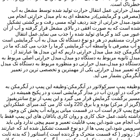
خطرناک است.
مبدل حرارتی عمل انتقال حرارت تولید شده توسط مشعل به آب
(مصرفی و گرمایشی)در محفظه ای به نام مبدل حرارتی انجام می
شود.مبدل حرارتی از چند ردیف لوله مسی رفت و برگشتی تشکیل
شده است که به صورت افقی در بالای مشعل قرار گرفته و آب از آن
عبور می کند و گرمای تولید شده را جذب می نماید.عمل انتقال
حرارت مستقیم در هر دو نوع دستگاه تک مبدل به آب گرمایشی است
و آب مصرفی با واسطه آب گرمایشی گرما را جذب می کند.که ما در
آبگرمکن چند مبل مبدل حرارتی داریم که این مبدل ها عبارتند از :
مبدل ثانویه مربوط به دستگاه دو مبدل،مبدل حرارتی اصلی مربوط به
دستگاه دو مبدل،مبدل حرارتی دو منظوره مربوط به دستگاه تک مبدل
که تعمیر مبدل حرارتی یکی از مهمترین و تخصصی ترین در تعمیر
آبگرمکن بشمار می آید.
وظیفه پمپ سیرکولاتور در آبگرمکن:وظیفه این پمپ در آبگرمکن به
حرکت در آوردن آب در مدار گرمایشی است و در پکیج همیشه در
مسیر برگشت گرمایش قرار می گیرد و این پمپ از نوع سانتریفیوژ
(گریز از مرکز) بوده و با برق 220 ولت کار می کند.مبرای عملکرداین
نوع پمپ لازم است آب در قسمت میانی پروانه آب پخش کن وجود
داشته باشد،عمل خنک کاری و روان کاری یاتاقان های این پمپ فقط با
آب انجام می شود،این پمپ قابلیت تعمیر و سیم پیچی ندارد ولی باید
سرویس شود،این پمپ ها از دو نوع قسمت تشکیل شده اند که عبارتند
از : روتور ( که قسمت متحرک و گردنده است )،استاتور ( که بدنه ثابت
پمپ است ) و لازم به ذکر است که تعمیر آبگرمکن در پمپ سیرکولاتور