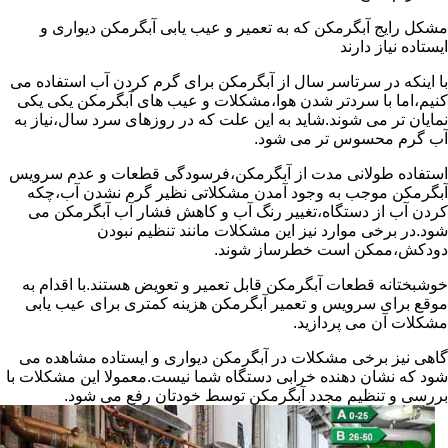
مشکل رایج آبگرمکن که به تعمیر و عیب یابی آبگرمکن دیواری و
ایستاده نیاز دارند
با اینکه در سرتاسر سال از آبگرمکن برای گرم کردن آب استفاده می
کنیم،اما با سردتر شدن هوا،مشکلات و عیب های آبگرمکن یکی یکی
نمایان تر می شوند.شاید به این علت که در روزهای سرد سال،نیاز به
آب گرم محسوس تر می شود.
استفاده طولانی مدت از آبگرمکن،فرسودگی قطعات و عدم سرویس
آبگرمکن موجب به وجود آمدن مشکلاتی نظیر گرم نشدن آب،چکه
کردن آب از دستگاه،تغییر رنگ آب و کاهش فشار آب آبگرمکن می
شود.در برخی موارد نیز این مشکلات مانند تنظیم نبودن
دودکش،ممکن است خطرساز شوند.
خوشبختانه قطعات آبگرمکن قابل تعمیر و تعویض هستند.با اقدام به
موقع برای سرویس و تعمیر آبگرمکن هزینه کمتری برای عیب یابی
مشکلات آن می پردازید.
گاهی نیز برخی مشکلات در آبگرمکن دیواری و ایستاده مشاهده می
شود که نشان دهنده خرابی دستگاه شما نیست.معمولا این مشکلات با
بررسی و تنظیم مجدد آبگرمکن توسط خودتان رفع می شود.