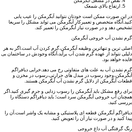
نقص در مشعل آبگرمکن
ارتفاع بالای شمعک
در این صورت ممکن است خودتان نتوانید آبگرمکن را عیب یابی
کنید.آنگاه متخصص و تعمیرکار آبگرمکن می تواند مشکل را سریعا
تشخیص دهد و در صورت نیاز آبگرمکن را تعمیر کند.
گرم نشدن آب خروجی آبگرمکن
اصلی ترین و تنهاترین وظیفه آبگرمکن،گرم کردن آب است.اگر به هر
دلیلی نتواند از عهده گرم شدن آب برآید،آنگاه وجودش در ساختمان بی
فایده خواهد بود.
گرم نشدن آب به علت های متفاوتی رخ می دهد.خرابی دیافراگم
آبگرمکن،وجود رسوب در مبدل های حرارتی،رسوب در مخزن و
قطعات آبگرمکن از دلایل گرم نشدن آب آبگرمکن هستند.
برای رفع مشکل باید آبگرمکن را رسوب زدایی و جرم گیری کنید.اگر
همچنان آب خروجی آبگرمکن سرد است؛ باید دیافراگم دستگاه را
بررسی کنید.
دیافراگم آبگرمکن قطعه ای پلاستیکی و مشابه یک واشر است.آن را
پیدا کنید و در صورت نیاز آن را تعویض کنید.
رنگ گرفتگی آب داغ خروجی