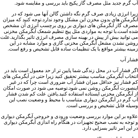
آب گرم جدید مثل مصرف گاز پکیج باید بررسی و مقایسه شود.
زیرا انرژی زیادی صرف گرم نگه داشتن گالن آنها می شود که در
آبگرمکن های بدون مخزن این مشکل وجود ندارد.توجه کنید که میزان
مصرف گاز آبگرمکن های دیواری بر روی برچسب انرژی آن مشخص
شده است.با توجه به مواردی مثل پیچ تنظیم شمعک آبگرمکن مخزنی
می توانید بیش از پیش در بهینه سازی مصرف انرژی تاثیر بگذارید.علت
روشن نشدن مشعل آبگرمکن مخزنی گازی و موارد مشابه در این
زمینه بیشتر مواقع با یک تنظیمات ساده قابل تشخیص و رفع است.
فشار آب
اگر فشار آب در محل زندگی شما پایین تر از حد معمول است باید در
انتخاب آبگرمکن مناسب بیشتر تحقیق کنید زیرا حتی در آبگرمکن های
کم فشار نیز حداقل میزان فشار آب ضروری است چرا که در غیر
اینصورت آبگرمکن روشن نمی شود.توصیه می شود در صورت امکان
از آبگرمکن مخزنی ایستاده استفاده کنید.یافتن علت کم شدن فشار
آب گرم در آبگرمکن دیواری متناسب با محیط و وضعیت نصب این
وسیله قابل تشخیص و بررسی است.
علاوه بر این موارد بررسی وضعیت ورودی و خروجی آبگرمکن دیواری
و توجه به نصب صحیح تجهیزات در هنگام راه اندازی آبگرمکن دیواری
در این امر تاثیر بسزایی دارد.