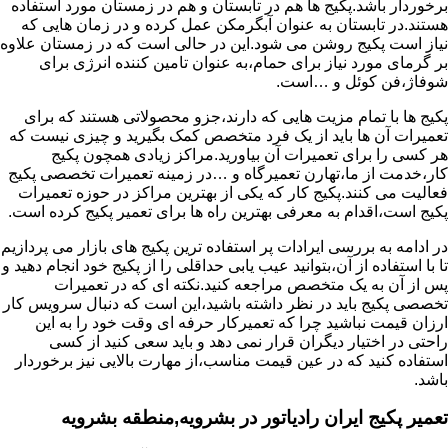
برخوردار باشد.پکیج ها هم در تابستان و هم در زمستان مورد استفاده
هستند.در تابستان به عنوان آبگرمکن عمل کرده و در زمان هایی که
نیاز است پکیج روشن می شود.این در حالی است که در زمستان علاوه
بر گرمای مورد نیاز برای حمام،به عنوان تامین کننده انرژی برای
شوفاژ،فن کوئل و …است.
پکیج ها با تمام مزیت هایی که دارند،جزو محصولاتی هستند که برای
تعمیرات آن ها باید از یک فرد متخصص کمک بگیرید و چیزی نیست که
هر کسی را برای تعمیرات آن بیاورید.مراکز زیادی همچون پکیج
کار،خدمت از ما،تهارن تعمیرگاه و …در زمینه تعمیرات تخصصی پکیج
فعالیت می کنند.پکیج کار که یکی از بهترین مراکز در حوزه تعمیرات
پکیج است،اقدام به معرفی بهترین راه ها برای تعمیر پکیج کرده است.
در ادامه به بررسی ایرادات پر استفاده ترین پکیج های بازار می پردازیم
تا با استفاده از آن،بتوانید عیب یابی حداقلی را از پکیج خود انجام دهید و
پس از آن به یک متخصص مراجعه کنید.نکته ای که در تعمیرات
تخصصی پکیج باید در نظر داشته باشید،این است که دنبال سرویس کار
ارزان قیمت نباشید چرا که تعمیرکار حرفه ای وقت خود را به این
راحتی در اختیار دیگران قرار نمی دهد و باید سعی کنید از کسی
استفاده کنید که در عین قیمت مناسب،از مهارت بالایی نیز برخوردار
باشد.
تعمیر پکیج ایران رادیاتور در بشرویه,منطقه بشرویه