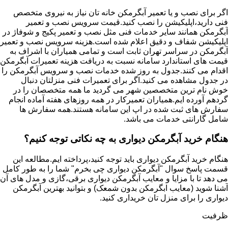
اگر برای نصب و یا تعمیر آبگرمکن خانه تان نیاز به نیروی متخصص
فنی دارید،اپلیکیشن را نصب کنید.قیمت سرویس نصب و تعمیر
آبگرمکن همانند سایر خدمات فنی مثل نصب و تعمیر پکیج و شوفاژ در
اپلیکیشن شفاف و دقیق اعلام شده است.هزینه سرویس نصب و تعمیر
آبگرمکن در سراسر تهران ثابت است و تمامی همیاران با اشراف به
قیمت های استاندارد سامانه نسبت به دریافت هزینه تعمیرات آبگرمکن
اقدام می کنند.جدول به روز شده خدمات نصب و سرویس آبگرمکن را
در جدول مشاهده می کنید.اگر برای تعمیرات فنی منزلتان دنبال
خوش نام ترین متخصصین شهر می گردید ما همه متخصصان را در
گردهم آورده ایم.همیاران تعمیرکار در همه روزهای هفته آماده انجام
سفارش های ثبت شده در اپ این سامانه هستند.همه سفارش ها
شامل گارانتی خدمات می باشد.
هنگام خرید آبگرمکن دیواری به چه نکاتی توجه کنیم؟
هنگام خرید آبگرمکن دیواری باید توجه کنید،پرداخته ایم.مطالعه این
قسمت پاسخ سوال "آبگرمکن دیواری چی بخرم" شما را به طور کامل
می دهد تا با مزایا و معایب آبگرمکن دیواری برقی،گازی و مدل های آن
آشنا شوید (معایب ابگرمکن بدون شمعک) و بتوانید بهترین آبگرمکن
دیواری را برای منزل تان خریداری کنید.
ظرفیت