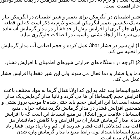
حائز اهمیت است.
شیر اطمینان در آبگرمکن برای تعمیر و شیر اطمینان در آبگرمکن نیاز
به یک تکنسین تعمیر آبگرمکن است،و لازم به ذکر است که این قطعه
برای جلو گیری از افزایش بیش از حد فشار در مدار گرمایش استفاده
می شود تا از ایجاد نشتی و آسیب در اتصالات جلوگیری نماید.
1) این شیر در فشار 3bar عمل کرده و حجم اضافی آب مدار گرمایش
را تخلیه می کند.
2) اگرچه در دستگاه های حرارتی شیرهای اطمینان با افزایش فشار،
دما و یا فشار و دما فعال می شوند ولی این شیر فقط با افزایش فشار
عمل می کند.
منبع انبساط بت علم به این که اولا،انتقال گرما به مواد مختلف باعث
افزایش حجم (اتبساط) آن ها می گردد و ثانیا مدار گرمایش،یک مدار
بسته است،لذا این افزایش حجم باید خنثی شده تا موجب بروز نشتی و
همچنین افزایش فشار در مدار گرمایش نگردد،نشانه خرابی منبع
انبساط : علامت بروز اشکال در منبع انبساط این است که با افزایش
دمای مدار گرمایش فشار آن نیز افزایش و با کاهش دما،فشار نیز
افت می کند.دلایل افت فشار عبارتند از : کم و یا زیاد بودن فشار باد
منبع انبساط،انسداد لوله رابط منبع با مدار گرمایش،پاره شدن
دیافگرام منبع است.