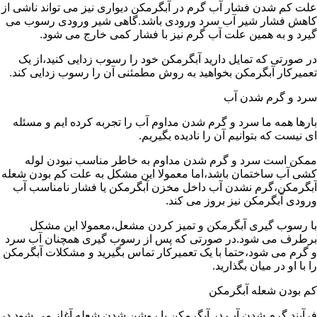
علت کم شدن فشار آب گرم در آبگرمکن دیواری نیز می تواند ناشی از
کاهش فشار شیر آب سرد ورودی باشد.گاهی شیر ورودی رسوب می
گیرد و به همین علت آب گرم نیز با فشار کمی خارج می شود.
در صورتی که تمایل دارید آبگرمکن خود را رسوب زدایی کنید،از یک
تعمیرکار آبگرمکن بخواهید به روش مطمئنی آن را رسوب زدایی کند.
سرد و گرم شدن آب
بارها همه ما سرد و گرم شدن مداوم آب را تجربه کرده ایم و مسئله
ای نیست که بتوانیم آن را نادیده بگیریم.
ممکن است سرد و گرم شدن مداوم به خاطر مناسب نبودن لوله
کشی آب ساختمان باشد،اما معمولا این مشکل به علت کم بودن شعله
آبگرمکن،گرم نشدن آب داخل مخزن آبگرمکن یا فشار نامناسب آب
ورودی آبگرمکن نیز بروز می کند.
با رسوب گیری آبگرمکن و تمیز کردن مشعل،معمولا این مشکل
برطرف می شود.در صورتی که پس از رسوب گیری همچنان آب سرد
و گرم می شود،حتما با یک تعمیرکار تماس بگیرید و مشکلات آبگرمکن
را با او در میان بگذارید.
کم بودن شعله آبگرمکن
فرآیند گرم شدن آب در آبگرمکن با روشن شدن شعله آغاز می شود.در