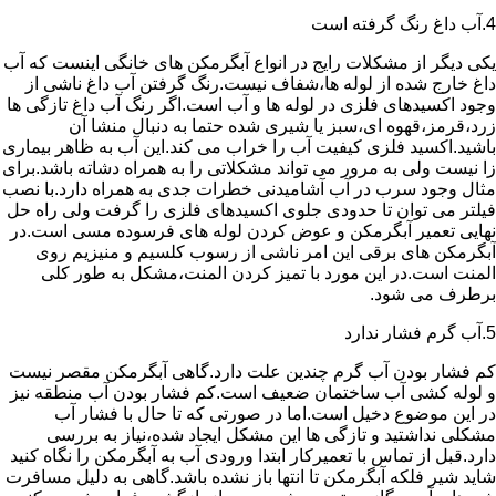
4.آب داغ رنگ گرفته است
یکی دیگر از مشکلات رایج در انواع آبگرمکن های خانگی اینست که آب
داغ خارج شده از لوله ها،شفاف نیست.رنگ گرفتن آب داغ ناشی از
وجود اکسیدهای فلزی در لوله ها و آب است.اگر رنگ آب داغ تازگی ها
زرد،قرمز،قهوه ای،سبز یا شیری شده حتما به دنبال منشا آن
باشید.اکسید فلزی کیفیت آب را خراب می کند.این آب به ظاهر بیماری
زا نیست ولی به مرور می تواند مشکلاتی را به همراه دشاته باشد.برای
مثال وجود سرب در آب آشامیدنی خطرات جدی به همراه دارد.با نصب
فیلتر می توان تا حدودی جلوی اکسیدهای فلزی را گرفت ولی راه حل
نهایی تعمیر آبگرمکن و عوض کردن لوله های فرسوده مسی است.در
آبگرمکن های برقی این امر ناشی از رسوب کلسیم و منیزیم روی
المنت است.در این مورد با تمیز کردن المنت،مشکل به طور کلی
برطرف می شود.
5.آب گرم فشار ندارد
کم فشار بودن آب گرم چندین علت دارد.گاهی آبگرمکن مقصر نیست
و لوله کشی آب ساختمان ضعیف است.کم فشار بودن آب منطقه نیز
در این موضوع دخیل است.اما در صورتی که تا حال با فشار آب
مشکلی نداشتید و تازگی ها این مشکل ایجاد شده،نیاز به بررسی
دارد.قبل از تماس با تعمیرکار ابتدا ورودی آب به آبگرمکن را نگاه کنید
شاید شیر فلکه آبگرمکن تا انتها باز نشده باشد.گاهی به دلیل مسافرت