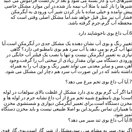
شیرهای آب و گاز بسته می شود و بعد از بازگشت فراموش می کنید
شیرها را باز کنید یا مثلا آب نیمه باز شده.در این موارد مشکل خاصی
پیش نیامده و خیلی ساده با باز کردن شیر آب ورودی به آبگرمکن
فشار آب نیز مثل قبل خواهد شد.اما مشکل اصلی وقتی است که
محفظه آب گرم،جرم گرفته باشد.
6.آب داغ بوی ناخوشایند دارد
تغییر رنگ و بوی آب نشان دهنده یک مشکل جدی در آبگرمکن است.آیا
تنها آب گرم بو می دهد یا آب سرد هم بوی نامطبوعی دارد؟ گاهی
نیازی به تعمیر آبگرمکن نیست و تنها با نصب یک فیلتر آب خانگی در
ورودی دستگاه می توان مقدار زیادی از سختی آب را گرفت.وجود
آهن،مس و سایر معدنی می تواند تغییر رنگ و بوی آب را به همراه
داشته باشد که در این صورت آب سرد هم دچار این مشکل می شود.
7.آیا آب داغ بوی تخم مرغ می دهد؟
اما اگر آب گرم بوی بدی دارد مشکل از غلظت بالای سولفات در لوله
است! بوی نامطبوع شبیه تخم مرغ از آب داغ نشانه جرم در لوله ها و
مخزن دستگاه است.برای تعمیر آبگرمکن دیواری و شستشوی مخزن
با همیاران تماس بگیرید.این بو اصلا طبیعی نیست و باید مخزن دستگاه
تمیز شود.
8.آیا آب داغ بوی تند سیر می دهد؟
اگر بوی سیر به مشام می رسد،مشکل از شیر گاز است.بوی گاز قوی