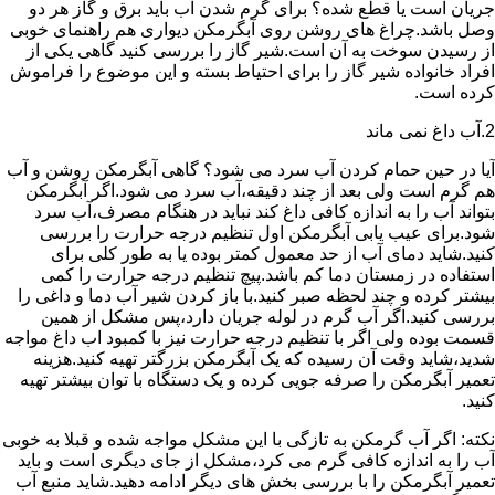
جریان است یا قطع شده؟ برای گرم شدن آب باید برق و گاز هر دو
وصل باشد.چراغ های روشن روی آبگرمکن دیواری هم راهنمای خوبی
از رسیدن سوخت به آن است.شیر گاز را بررسی کنید گاهی یکی از
افراد خانواده شیر گاز را برای احتیاط بسته و این موضوع را فراموش
کرده است.
2.آب داغ نمی ماند
آیا در حین حمام کردن آب سرد می شود؟ گاهی آبگرمکن روشن و آب
هم گرم است ولی بعد از چند دقیقه،آب سرد می شود.اگر آبگرمکن
بتواند آب را به اندازه کافی داغ کند نباید در هنگام مصرف،آب سرد
شود.برای عیب یابی آبگرمکن اول تنظیم درجه حرارت را بررسی
کنید.شاید دمای آب از حد معمول کمتر بوده یا به طور کلی برای
استفاده در زمستان دما کم باشد.پیچ تنظیم درجه حرارت را کمی
بیشتر کرده و چند لحظه صبر کنید.با باز کردن شیر آب دما و داغی را
بررسی کنید.اگر آب گرم در لوله جریان دارد،پس مشکل از همین
قسمت بوده ولی اگر با تنظیم درجه حرارت نیز با کمبود اب داغ مواجه
شدید،شاید وقت آن رسیده که یک آبگرمکن بزرگتر تهیه کنید.هزینه
تعمیر آبگرمکن را صرفه جویی کرده و یک دستگاه با توان بیشتر تهیه
کنید.
نکته: اگر آب گرمکن به تازگی با این مشکل مواجه شده و قبلا به خوبی
آب را به اندازه کافی گرم می کرد،مشکل از جای دیگری است و باید
تعمیر آبگرمکن را با بررسی بخش های دیگر ادامه دهید.شاید منبع آب