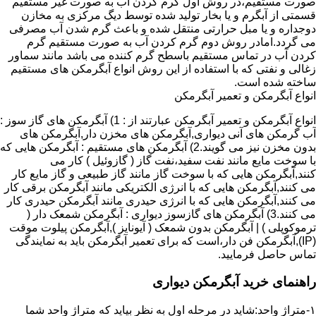
صورت مستقیم،در روش اول گرم کردن آب به صورت غیر مستقیم
قسمتی از آبگرم و یا بخار تولید شده توسط دیگ مرکزی به مخازن
دوجداره و یا مبل حرارتی منتقل شده و باعث گرم شدن آب مصرفی
می گردد.امادر روش دوم گرم کردن آب به صورت مستقیم گرم
کردن آب در تماس مستقیم باسطح گرم کننده می باشد مانند سماور
زغالی و نفتی که با استفاده از این روش انواع آبگرمکن های مستقیم
ساخته شده است.
انواع آبگرمکن و تعمیر آبگرمکن
انواع آبگرمکن و تعمیر آبگرمکن عبارتند از : 1) آبگرمکن های گاز سوز :
آب گرمکن های آنی دیواری,آبگرمکن های مخزن دار,آبگرمکن های
بدون مخزن نیز می گویند.2) آبگرمکن های مستقیم : آبگرمکن هایی که
با سوخت مایع مانند نفت سفید،نفت گاز ( گازوئیل ) کار می
کنند,آبگرمکن هایی که با سوخت گاز مانند گاز طبیعی و گاز مایع کار
می کنند,آبگرمکن هایی که با انرژی الکتریکی مانند آبگرمکن برقی کار
می کنند,آبگرمکن هایی که با انرژی حیدری مانند آبگرمکن حیدری کار
می کنند.3) آبگرمکن های گازسوز دیواری : آبگرمکن شمعک دار (
ترموکوپلی ) | آبگرمکن بدون شمعک ( آیونایز ),آبگرمکن پیلوت موقت
(IP),آبگرمکن فن دار،است که برای تعمیر آبگرمکن باید به نمایندگی
تماس حاصل فرمایید.
راهنمای خرید آبگرمکن دیواری
۱-متراژ واحد:شاید در مرحله اول به نظر بیاید که متراژ واحد شما