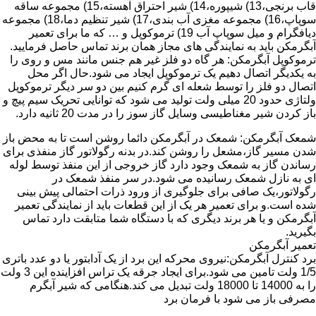
قاب برنجی،13) شیپوره،14) شیر احتراق آهسته،15) مجموعه ساقه
سوپاپ،16) مجموعه مغزی آب بندی،17) شیر تنظیم دما،18) مجموعه
دیافگرام و میل سوپاپ آب 19) ترموکوپل و … که ما برای تعمیر
آبگرمکن باید به نمایندگی های مجاز همان برند تماس حاصل فرمایید.
ترموکوپل آبگرمکن: هر گاه دو فلز غیر هم جنس مانند مس و روی را
به یکدیگر اتصال دهیم یک ترموکوپل ایجاد می شود.حال اگر محل
اتصال دو فلز را توسط شعله ای گرم کنیم بین دو سر دیگر ترموکوپل
ولتاژی حدود 20 میلی ولت تولید می شود که توانایی تحریک سیم پیچ و
باز کردن شیر مغناطیسی وسایل گاز سوز را در مدت 20 ثانیه دارد.
شمعک آبگرمکن: شمعک در آبگرمکن دائما روشن است تا به محض باز
شدن مسیر گاز،مشعل را روشن کند.در بدنه رگولاتور گاز منفذی برای
رساندن گاز به شمعک وجود دارد گاز خروجی از این منفذ توسط لوله
ای به نازل شمعک رسانیده می شود.در سر منفذ شمعک در
رگولاتور،یک صافی برای جلوگیری از ورود ذرات احتمالی پیش بینی
شده است.و برای تعمیر هر یک از این قطعات باید از نمایندگی تعمیر
آبگرمکن و یا هر برند دیگری که با دستگاه شما متابقت دارد تماس
بگیرید.
تعمیر آبگرمکن
برد کنترل آبگرمکن:نیروی محرکه این برد از یک آدابتور یا دو عدد باتری
1/5 ولت تامین می شود.برای ایجاد جرقه یک تراس افزاینده این 3 ولت
را به 14000 تا 18000 ولت تبدیل می کند.هنگامی که شیر آبگرم
مصرفی باز می شود با فرمان برد