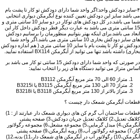
۴-سایز دودکش واحد:اگر واحد شما دارای دودکش تو کار تا پشت بام
می باشد سایز این دودکش تعیین کننده نوع آبگرمکن دیواری انتخابی
شما می باشد.در کل دودکش های توکار در دو سایز 10 سانتی متری و
15 سانتی متری می باشد به عبارت دیگر قطر دودکش داخل کار این
ابعاد می باشد.برای اینکه بهتر بتوانیم منظورمان را برسانیم دودکش
های سایز دودکش بخاری 10 سانتی متری می باشد.اگر واحد شما
دودکش تو کار تا پشت بام با سایز 10 سانتی متری ( هم اندازه دودکش
بخاری) داشته باشد تنها می توانید از آبگرمکن BX114 استفاده نمایید.
در صورتی که واحد شما دارای دودکش 15 سانتی تو کار می باشد بر
اساس متراژ می توانید دستگاه های زیر را انتخاب نمایید:
متراژ 60 الی 70 متر مربع آبگرمکن B3112
متراژ 70 الی 130 متر مربع آبگرمکن B3115 یا B3215i
متراژ بالاتر از 130 متر مربع آبگرمکن B3118 یا B3218i
قطعات آبگرمکن شمعک دار چیست ؟
قطعات ساختمان آب گرم کن های دیواری شمعک دار عبارتند از : 1)
کلاهک تعدیل،2) کلاهک تعدیل جریان دودکش،3) صفحه پشتی
آبگرمکن،4) مبدل گرمایی،5) مجموعه مشعل،6) مجموعه رگولاتور
گاز،7) مجموعه رگولاتور آب،8) رویه آبگرمکن،9) صفحه پشتی
آبگرمکن،10) رگولاتور آب در آبگرمکن های شمعک دار،11) بدنه،12)