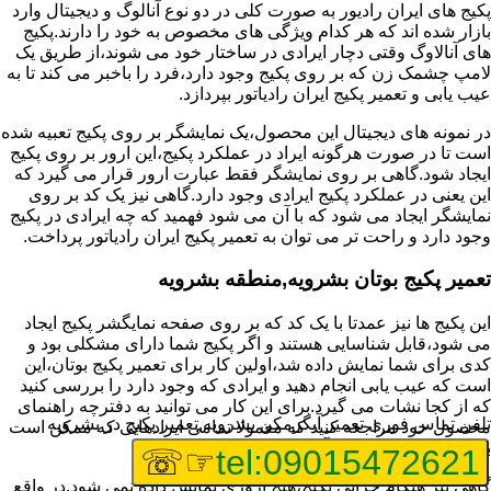
پکیج های ایران رادیور به صورت کلی در دو نوع آنالوگ و دیجیتال وارد
بازار شده اند که هر کدام ویژگی های مخصوص به خود را دارند.پکیج
های آنالاوگ وقتی دچار ایرادی در ساختار خود می شوند،از طریق یک
لامپ چشمک زن که بر روی پکیج وجود دارد،فرد را باخبر می کند تا به
عیب یابی و تعمیر پکیج ایران رادیاتور بپردازد.
در نمونه های دیجیتال این محصول،یک نمایشگر بر روی پکیج تعبیه شده
است تا در صورت هرگونه ایراد در عملکرد پکیج،این ارور بر روی پکیج
ایجاد شود.گاهی بر روی نمایشگر فقط عبارت ارور قرار می گیرد که
این یعنی در عملکرد پکیج ایرادی وجود دارد.گاهی نیز یک کد بر روی
نمایشگر ایجاد می شود که با آن می شود فهمید که چه ایرادی در پکیج
وجود دارد و راحت تر می توان به تعمیر پکیج ایران رادیاتور پرداخت.
تعمیر پکیج بوتان بشرویه,منطقه بشرویه
این پکیج ها نیز عمدتا با یک کد که بر روی صفحه نمایگشر پکیج ایجاد
می شود،قابل شناسایی هستند و اگر پکیج شما دارای مشکلی بود و
کدی برای شما نمایش داده شد،اولین کار برای تعمیر پکیج بوتان،این
است که عیب یابی انجام دهید و ایرادی که وجود دارد را بررسی کنید
که از کجا نشات می گیرد.برای این کار می توانید به دفترچه راهنمای
تلفن تماس فوری
تعمیر آبگرمکن بشرویه,تعمیر پکیج در بشرویه
محصول خود مراجعه کنید که معمولا تمامی ایرادهایی که ممکن است
برای پکیج پیش بیاید در آن قرار گرفته است.
☞☏
tel:09015472621
گاهی نیز هنگام خرابی پکیج،هیچ اروری نمایش داده نمی شود.در واقع