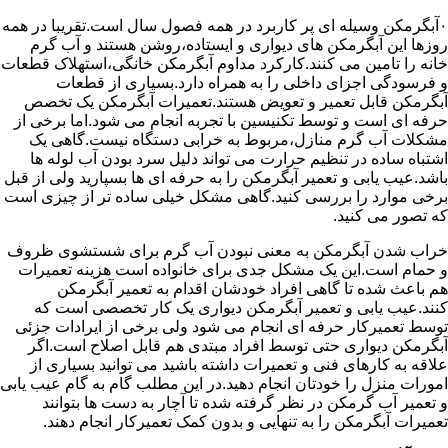
۰آبگرمکن وسیله ای پر کاربرد در همه فصول سال است.تقریبا در همه
روزها این آبگرمکن های دیواری و ایستاده،روشن هستند و آب گرم
خانه را تامین می کنند.کارکرد مداوم آبگرمکن خانگی،استهلاک قطعات
و فرسودگی اجزای داخلی را به همراه دارد.بسیاری از قطعات
آبگرمکن قابل تعمیر و تعویض هستند.تعمیرات آبگرمکن یک تخصص
حرفه ای است و توسط تکنیسین با تجربه انجام می شود.اما برخی از
مشکلات آب گرم منازل،مربوط به خرابی دستگاه نیست.گاهی یک
اشتباه ساده در تنظیم حرارت می تواند دلیل سرد بودن آب لوله ها
باشد.عیب یابی و تعمیر آبگرمکن را به حرفه ای ها بسپارید ولی از قبل
برخی موارد را بررسی کنید.گاهی مشکل خیلی ساده تر از چیزی است
که تصور می کنید.
خراب شدن آبگرمکن به معنی نبودن آب گرم برای شستشوی ظروف
و حمام است.این یک مشکل جدی برای خانواده است هزینه تعمیرات
هم باعث شده تا گاهی افراد خودشان اقدام به تعمیر آبگرمکن
کنند.عیب یابی و تعمیر آبگرمکن دیواری یک کار تخصصی است که
توسط تعمیرکار حرفه ای انجام می شود ولی برخی از ایرادات جزئی
آبگرمکن دیواری حتی توسط افراد مبتدی هم قابل اصلاح است.اگر
علاقه به کارهای فنی و تعمیرات داشته باشید می توانید بسیاری از
امورات منزل را خودتان انجام دهید.در این مطلب گام به گام عیب یابی
و تعمیر آب گرمکن در نظر گرفته شده تا آچار به دست ها بتوانند
تعمیرات آبگرمکن را به تنهایی و بدون کمک تعمیرکار انجام دهند.