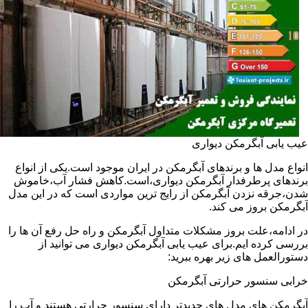
عیب یابی آبگرمکن دیواری
انواع مدل ها و برندهای آبگرمکن در ایران موجود است.یکی از انواع
برندهای پرطرفدار آبگرمکن دیواری،است.کاهش فشار آب،خاموش
شدن،جرقه نزدن آبگرمکن از رایج ترین مواردی است که در این مدل
آبگرمکن بروز می کند.
در ادامه،علت بروز مشکلات متداول آبگرمکن و راه حل رفع آن ها را
بررسی کرده ایم.برای عیب یابی آبگرمکن دیواری می توانید از
دستورالعمل های زیر بهره ببرید:
خرابی سنسور حرارتی آبگرمکن
آبگرمکن های مدل های جدیدتر دارای سنسور حرارتی هستند و آب را