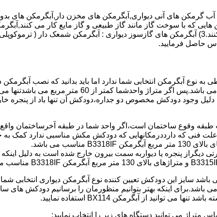
هایی که با سوخت گاز مانند گاز طبیعی و گاز مایع کار می کنند,آبگرمک
کنند,آبگرمکن هایی که با انرژی حیدری مانند آبگرمکن حیدری کار می کنند.3) آبگرمکن های گازسوز دیواری
باطی به نوع آبگرمکن انتخابی شما ندارد اما باید بدانید که نصب آبگرم
شود طبق مبحث 17 مقرارت ساختما در متراژ های زیر 60 متر
این دستگاه به دلیل وجود دودکش مخصوص دو جداره،دودکش آن تنها باد از پنجر
به علت فنی که دارددرمکانهایی که دودکش مکش مناسبی ندارد کمک به خ
رتی دیگراز پنجره یا دیواربه سمت بیرون خارج شده است به دلیل اینک