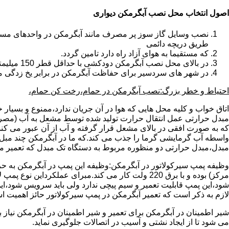
اصول انتخاب محل نصب آبگرمکن دیواری
طریق دریچه دائمی
که مستقیما به هوای آزاد راه دارد تامین گردد.
در بالای محل نصب آبگرمکن دودکشی با حداقل قطر 150 میلیمتر تعبیه شده باشد.
در شهر های سردسیر برای حفاظت آبگرمکن در برابر یخ زدگی م
احتیاط و خطر بزرگ:نصب آبگرمکن در حمام،رخت کن حمام،
اتاق خواب و کلیه محل هایی که هوا در آن جریان ندارد،ممنوع و بسیار
مبدل حرارتی عمل انتقال حرارت تولید شده توسط مشعل به آب (مصر
که به صورت افقی در بالای مشعل قرار گرفته و آب از آن عبور می کن
واسطه آب گرمایشی گرما را جذب می کند.که ما در آبگرمکن چند مبل مب
مبدل،مبدل حرارتی دو منظوره مربوط به دستگاه تک مبدل که تعمیر مب
وظیفه پمپ سیرکولاتور در آبگرمکن:وظیفه این پمپ در آبگرمکن به حر
مرکز) بوده و با برق 220 ولت کار می کند.مبرای ع
شود،این پمپ قابلیت تعمیر و سیم پیچی ندارد ولی باید سرویس شود،این
لازم به ذکر است که تعمیر آبگرمکن در پمپ سیرکولاتور حائز اهمیت ا
شیر اطمینان در آبگرمکن برای تعمیر و شیر اطمینان در آبگرمکن نیاز
می شود تا از ایجاد نشتی و آسیب در اتصالات جلوگیری نماید.