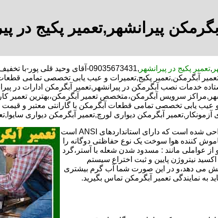
بگرمکن پیرانشهر,تعمیر پکیج در پی
ر
,
تعمیر پکیج در پیرانشهر
,09035673431-آقای وحید قلی پور-
,تعمیر آبگرمکن,تعمیر پکیج,تعمیرات و عیب یابی تخصصی تمامی قطعات
ستاده خدمات نصب آبگرمکن در پیرانشهر,تعمیر آبگرمکن ادارات در پیرا
یرانشهر,مراکز سرویس آبگرمکن،متخصص تعمیر آبگرمکن،بهترین تعمیر 
و عیب یابی تخصصی تمامی قطعات آبگرمکن با گارانتی معتبر و قیمت م
 آزمونکار,تعمیر آبگرمکن دیواری لورچ,تعمیر آبگرمکن دیواری سایوا,تع
تعمیر آبگرمکن گازی،آبگرمکن برقی یا آبگرمکن ایستاده ​ آبگرمکن طراحی شده است که دارای استانداردهای ANSI است
خاموش کننده هوا سوخت یک نوع حفاظتی دوگانه را
 از عواملی مانند : مسدود شدن شعله با آستر،گرد
می کندو با طراحی NOX و با استفاده از اکسید نیتروژن پایین و ثبت اختراع سیستم
ا کاهش می دهد،و در این صورت شما آب گرم بیشتری
اید به نمایندگی تعمیر آبگرمکن تماس بگیرید.