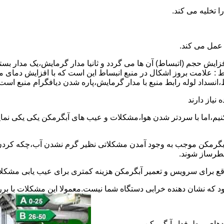
 عمل می کند.
 افزایش حجم (اتبساط) آن ها می گردد و ثانیا مدار گرمایش،یک مدار ب
 : علامت بروز اشکال در منبع انبساط این است که با افزایش دمای م
ساط،انسداد لوله رابط منبع با مدار گرمایش،پاره شدن دیافگرام منبع است
نیاز دارند
نیم،اما با سردتر شدن هوا،مشکلات و عیب های آبگرمکن یکی یکی نمای
رمکن موجب به وجود آمدن مشکلاتی نظیر گرم نشدن آب،چکه کردن آ
طرساز شوند.
وقع برای سرویس و تعمیر آبگرمکن هزینه کمتری برای عیب یابی مشکلا
د که نشان دهنده خرابی دستگاه شما نیست.معمولا این مشکلات با ب
ندهای پرطرفدار آبگرمکن