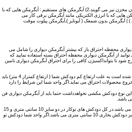
انواع آبگرمکن و تعمیر آبگرمکن عبارتند از : 1) آبگرمکن های گاز سوز : آب گرمکن های آنی دیواری,آبگرمکن های مخزن دار,آبگرمکن های بدون مخزن نیز می گویند.2) آبگرمکن های مستقیم : آبگرمکن هایی که با
ن هایی که با انرژی الکتریکی مانند آبگرمکن برقی کار می
 : آبگرمکن شمعک دار ( ترموکوپلی ) | آبگرمکن بدون شمعک ( آیونایز ),آبگرمکن پیلوت موقت
کن دیواری محفظه احتراق باز که بیشتر آبگرمکن دیواری را شامل می
 ممنوع می باشد.پس اگر متراژ واحدشما کمتر از 60 متر مربع می باشدتنها می توانید از آبگرمکن دیواری محفظه احتراق بسته استفاده نمایید که
ه خارج شود تا بتوانداکسیژن کافی را برای احتراق آبگرمکن دیواری تامین
۲-طبقه واحد:مورد بعدی که در انتخاب آبگرمکن دیواری تاثیر گذار است طبقه وقوع ساختمان است،اگر واحد شما در طبقه آخرساختمان واقع شده است به علت ارتفاع کم دودکش شما ( ارتفاع کمتراز 4 متر) باید
روج محصولات احتراق می نماید.اگر واحد شما این شرایط را دارد
ه این نوع دودکش مکشی نخواهدداشت حتما باید از آبگرمکن دیواری فن
۴-سایز دودکش واحد:اگر واحد شما دارای دودکش تو کار تا پشت بام می باشد سایز این دودکش تعیین کننده نوع آبگرمکن دیواری انتخابی شما می باشد.در کل دودکش های توکار در دو سایز 10 سانتی متری و 15
سانتی متری می باشد به عبارت دیگر قطر دودکش داخل کار این ابعاد می باشد.برای اینکه بهتر بتوانیم منظورمان را برسانیم دودکش های سایز دودکش بخاری 10 سانتی متری می باشد.اگر واحد شما دودکش تو