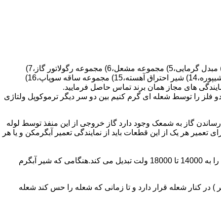
قطعات ساختمان آب گرم کن های دیواری شمعک دار عبارتند از : 1) کلاهک تعدیل،2) کلاهک تعدیل جریان دودکش،3) صفحه پشتی آبگرمکن،4) مبدل گرمایی،5) مجموعه مشعل،6) مجموعه رگولاتور گاز،7)
مجموعه رگولاتور آب،8) رویه آبگرمکن،9) صفحه پشتی آبگرمکن،10) رگولاتور آب در آبگرمکن های شمعک دار،11) بدنه،12) قاب برنجی،13) شیپوره،14) شیر احتراق آهسته،15) مجموعه ساقه سوپاپ،16)
و فلز را توسط شعله ای گرم کنیم بین دو سر دیگر ترموکوپل ولتاژی
ساندن گاز به شمعک وجود دارد گاز خروجی از این منفذ توسط لوله
عمیر هر یک از این قطعات باید از نمایندگی تعمیر آبگرمکن و یا هر
برد کنترل آبگرمکن:نیروی محرکه این برد از یک آدابتور یا دو عدد باتری 1/5 ولت تامین می شود.برای ایجاد جرقه یک تراس افزاینده این 3 ولت را به 14000 تا 18000 ولت تبدیل می کند.هنگامی که شیر آبگرم
در کنار شعله قرار دارد و تا زمانی که شعله را حس کند شعله