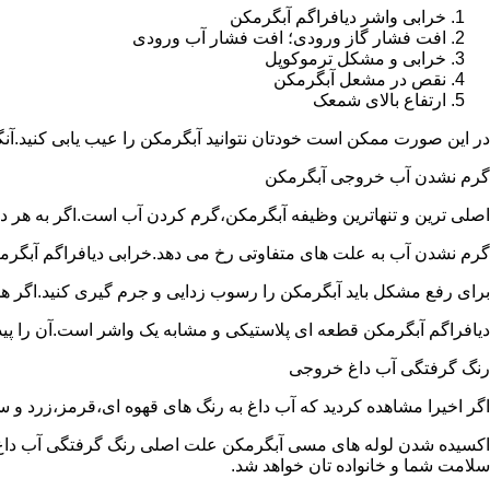
خرابی واشر دیافراگم آبگرمکن
افت فشار گاز ورودی؛ افت فشار آب ورودی
خرابی و مشکل ترموکوپل
نقص در مشعل آبگرمکن
ارتفاع بالای شمعک
در این صورت ممکن است خودتان نتوانید آبگرمکن را عیب یابی کنید.آن
گرم نشدن آب خروجی آبگرمکن
اصلی ترین و تنهاترین وظیفه آبگرمکن،گرم کردن آب است.اگر به هر دلی
گرم نشدن آب به علت های متفاوتی رخ می دهد.خرابی دیافراگم آبگر
برای رفع مشکل باید آبگرمکن را رسوب زدایی و جرم گیری کنید.اگر ه
دیافراگم آبگرمکن قطعه ای پلاستیکی و مشابه یک واشر است.آن را پیدا 
رنگ گرفتگی آب داغ خروجی
اگر اخیرا مشاهده کردید که آب داغ به رنگ های قهوه ای،قرمز،زرد و
اکسیده شدن لوله های مسی آبگرمکن علت اصلی رنگ گرفتگی آب داغ ا
سلامت شما و خانواده تان خواهد شد.