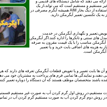
ائه می دهند که شامل دیستگاه های قدیمی و
لن و همچنین مخازن آب غیر مستقیم و مستقیم است که می تواند،از یک
سیستم دیگ بخار با کارآمدترین دیگهای آب مصرفی نیاز دارید و شما با استفاده از دیگ بخار AIM همیشه آبگرم مصرفی در
ز به یک تکنسین تعمیر آبگرمکن دارید.
عویض،تعمیر و نگهداری آبگرمکن در خدمت
 های سنتی و تانکرها را اداره کنند.اگر آبگرمکن
کند آبگرمکن مناسب را با یک قیمت مقرون به صرفه
ز به هزینه های اضافی بابت خرید و یا تعمیر
ر آبگرمکن است.
آن ها بابت تعمیر و یا تعویض قطعات آبگرمکن تعرفه های دارند که هر 
می دهند،و نمایندگی ها تمامی فرم های پرداخت به مشتریان خود می دهند
ده باشند متخصصان موظف هستند که ان دستگاه را دوباره تعمیر کنند و
 مستقیم،در روش اول گرم کردن آب به صورت غیر مستقیم قسمتی از 
ر روش دوم گرم کردن آب به صورت مستقیم گرم کردن آب در تماس مس