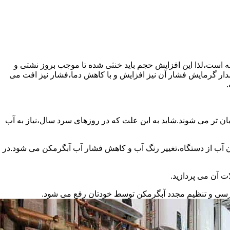
سته است،لذا این افزایش حجم باید خنثی شده تا موجب بروز نشتی و
دار گرمایش فشار آن نیز افزایش و با کاهش دما،فشار نیز افت می
.
ان تر می شوند.شاید به این علت که در روزهای سرد سال،نیاز به آب
ب از دستگاه،تغییر رنگ آب و کاهش فشار آب آبگرمکن می شود.در
ت آن می پردازید.
ررسی و تنظیم مجدد آبگرمکن توسط خودتان رفع می شود.