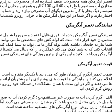
تعمیر آبگرمکن همه محصولات طیف گسترده ای از محصولات آب گرم ار
مخازن آب مستقیم با ظرفیت 40 الی 100 گا
اختیار دارید و اگر شما در این مول آبگرمکن ها با خرابی روبرو شدید،نیا
نمایندگی تعمیر آبگرمکن
نمایندگی تعمیر آبگرمکن خدمات فوری،قابل اعتماد و سریع را شامل ت
مشتریان خود قرار داده است که لوله کش های متخصص ما می توانند مدل
شما نیاز به جابجایی داشته باشد،لوله گذار ما می تواند به شما کمک 
انتخاب کنید که به شما کمک می کند عملکردی را که دنبال می کنید.تا نیا
آبگرمکن پرداخت نکنید و این یکی از بهترین ویژگی های نمایندگی تعمی
قیمت تعمیر آبگرمکن
قیمت تعمیر آبگرم کن همان طور که می دانید با یکدیگر متفاوت است و 
اعلام می کنند و نمایندگی ها قیمت های پیشنهادی را بهمشتریان ارائه 
ها می دهند و اگر در این مدت با همان مشکلات در دستگاه خود روبرو ش
روش گرم کردن آب
الف : گرم کردن آب به صورت غیر مستقیم،ب : گرم کردن آب به صورت
یا مبل حرارتی منتقل شده و باعث گرم شدن آب مصرفی می گردد.اماد
استفاده از این روش انواع آبگرمکن های مستقیم ساخته شده است.
انواع آبگرمکن و تعمیر آبگرمکن