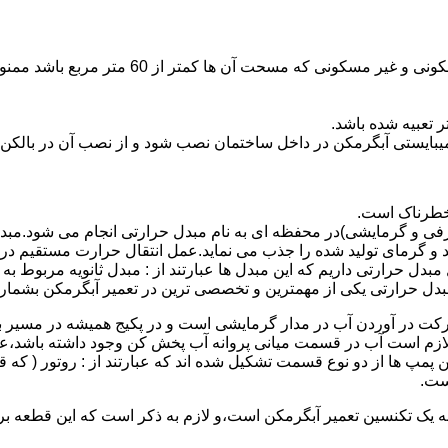
نصب وسایل گاز سوز پر مصرف مانند آبگرمکن د
یبایستی آبگرمکن در داخل ساختمان نصب شود و از نصب آن در بالکن،
 خطرناک است.
فی و گرمایشی)در محفظه ای به نام مبدل حرارتی انجام می شود.مب
د و گرمای تولید شده را جذب می نماید.عمل انتقال حرارت مستقیم د
دل حرارتی داریم که این مبدل ها عبارتند از : مبدل ثانویه مربوط ب
دل حرارتی یکی از مهمترین و تخصصی ترین در تعمیر آبگرمکن بشمار 
کت در آوردن آب در مدار گرمایشی است و در پکیج همیشه در مسیر بر
ملکرداین نوع پمپ لازم است آب در قسمت میانی پروانه آب پخش کن وجود داشته
 پمپ ها از دو نوع قسمت تشکیل شده اند که عبارتند از : روتور ( که
ست.
 به یک تکنسین تعمیر آبگرمکن است،و لازم به ذکر است که این قطعه ب