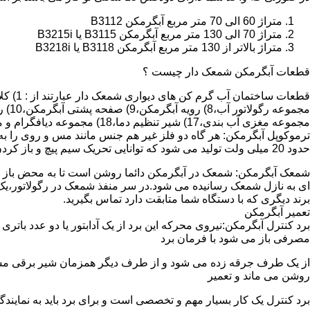
متراژ 60 الی 70 متر مربع آبگرمکن B3112
متراژ 70 الی 130 متر مربع آبگرمکن B3115 یا B3215i
متراژ بالاتر از 130 متر مربع آبگرمکن B3118 یا B3218i
قطعات آبگرمکن شمعک دار چیست ؟
مجموعه مغزی آب بندی،17) شیر تنظیم دما،18) مجموعه دیافگرام و میل سوپاپ آب 19) ترموکوپل و … که ما برای تعمیر آبگرمکن باید به نمایندگی های مجاز همان برند تماس حاصل فرمایید.
ترموکوپل آبگرمکن: هر گاه دو فلز غیر هم جنس مانند مس و روی را به
حدود 20 میلی ولت تولید می شود که توانایی تحریک سیم پیچ و باز کردن شیر مغناطیسی وسایل گاز سوز را در مدت 20 ثانیه دارد.
شمعک آبگرمکن: شمعک در آبگرمکن دائما روشن است تا به محض باز شد
ای به نازل شمعک رسانیده می شود.در سر منفذ شمعک در رگولاتور،یک ص
برند دیگری که با دستگاه شما متابقت دارد تماس بگیرید.
تعمیر آبگرمکن
مصرفی باز می شود با فرمان برد
از یک طرف جرقه زده می شود و از طرف دیگر همزمان شیر برقی مسیر گ
روشن می ماند و تعمیر
برد کنترل یک کار بسیار مهم و تخصصی است و برای برد باید به نمای