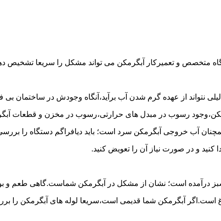
گاه متخصص و تعمیرکار آبگرمکن می تواند مشکل را سریعا تشخیص دهد 
لی نتواند از عهده گرم شدن آب برآید،آنگاه وجودش در ساختمان بی فای
مکن،وجود رسوب در مبدل های حرارتی،رسوب در مخزن و قطعات آبگرم
مچنان آب خروجی آبگرمکن سرد است؛ باید دیافراگم دستگاه را بررسی 
کنید و در صورت نیاز آن را تعویض کنید.
 سبز درآمده است؛ نشان از مشکل در آبگرمکن شماست.گاهی طعم و بوی 
ست.اگر آبگرمکن شما قدیمی است،سریعا لوله های آبگرمکن را بررسی