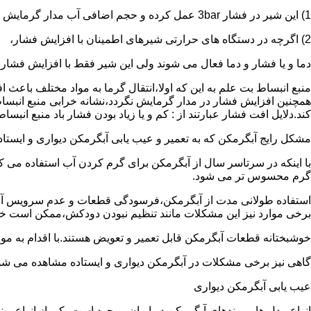
1) این شیر در فشار 3bar عمل کرده و حجم اضافی آب مدار گرمایش را تخلیه می کند.
2) اگرچه در دستگاه های حرارتی شیرهای اطمینان با افزایش فشار،
دما و یا فشار و دما فعال می شوند ولی این شیر فقط با افزایش فشار
منبع انبساط بت علم به این که اولا،انتقال گرما به مواد مختلف باعث
همچنین افزایش فشار در مدار گرمایش نگردد،نشانه خرابی منبع انبساط
کند.دلایل افت فشار عبارتند از : کم و یا زیاد بودن فشار باد منبع انب
مشکل رایج آبگرمکن که به تعمیر و عیب یابی آبگرمکن دیواری و ایستاده 
با اینکه در سرتاسر سال از آبگرمکن برای گرم کردن آب استفاده می ک
گرم محسوس تر می شود.
استفاده طولانی مدت از آبگرمکن،فرسودگی قطعات و عدم سرویس آبگ
برخی موارد نیز این مشکلات مانند تنظیم نبودن دودکش،ممکن است خ
خوشبختانه قطعات آبگرمکن قابل تعمیر و تعویض هستند.با اقدام به م
گاهی نیز برخی مشکلات در آبگرمکن دیواری و ایستاده مشاهده می شو
عیب یابی آبگرمکن دیواری
انواع مدل ها و برندهای آبگرمکن در ایران موجود است.یکی از انواع بر