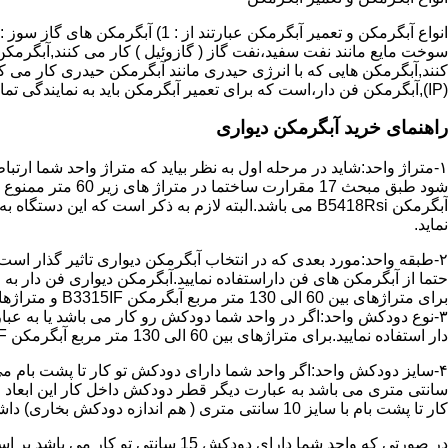
سوخت مایع مانند نفت سفید،نفت گاز ( گازوئیل ) کار می کنند,آبگرمکن 
(IP),آبگرمکن فن دار،است که برای تعمیر آبگرمکن باید به نمایندگی تماس حاصل فرمایید.
راهنمای خرید آبگرمکن دیواری
۱-متراژ واحد:شاید در مرحله اول به نظر بیاید که متراژ واحد شما ارت
آبگرمکن B5418Rsi می باشد.البته لازم به ذکر است که 
نماید.
حتما از آبگرمکن های فن داراستفاده نمایید.آبگرمکن دیواری فن دار 
برای متراژهای بین 60 الی 130 متر مربع آبگرمکن B3315IF و متراژهای بالای 130 متر مربع آبگرمکن B3318IF مناسب می باشد.
۳-نوع دودکش واحد:اگر در واحد شما دودکش رو کار می باشد یا به عبا
دار استفاده نمایید.برای متراژهای بین 60 الی 130 متر مربع آبگرمکن B3315IF و متراژهای بالای 130 متر مربع آبگرمکن B3318IF مناسب می باشد.
کار تا پشت بام با سایز 10 سانتی متری ( هم اندازه دودکش بخاری) داشته باشد تنها می توانید از آبگرمکن BX114 استفاده نمایید.
در صورتی که واحد شما دارای دودکش 15 سانتی تو کار می باشد بر اساس متراژ می توانید دستگاه های زیر را انتخاب نمایید: