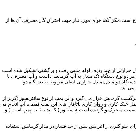
ر واحدهای مسکونی و غیر مسکونی که مسحت آن ها کمتر از 60 متر مربع باشد ممنوع است،مگر آنکه هوای مورد نیاز جهت احتراق گاز مصرفی آن ها از
دل حرارتی از چند ردیف لوله مسی رفت و برگشتی تشکیل شده است
ر هر دو نوع دستگاه تک مبدل به آب گرمایشی است و آب مصرفی با
ه دستگاه دو مبدل،مبدل حرارتی اصلی مربوط به دستگاه دو
می آید.
گشت گرمایش قرار می گیرد و این پمپ از نوع سانتریفیوژ (گریز از
 باشد،عمل خنک کاری و روان کاری یاتاقان های این پمپ فقط با آب انجام می
 قسمت متحرک و گردنده است )،استاتور ( که بدنه ثابت پمپ است ) و
رای جلو گیری از افزایش بیش از حد فشار در مدار گرمایش استفاده