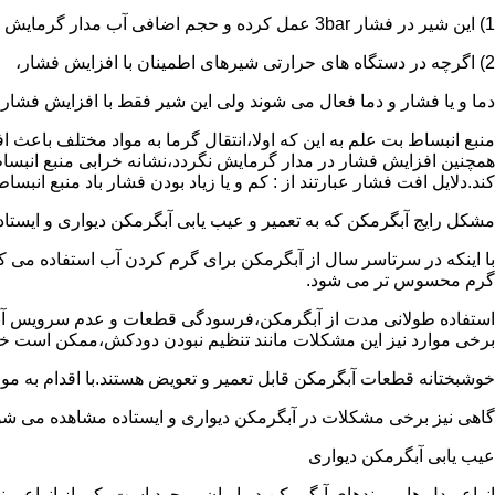
1) این شیر در فشار 3bar عمل کرده و حجم اضافی آب مدار گرمایش را تخلیه می کند.
2) اگرچه در دستگاه های حرارتی شیرهای اطمینان با افزایش فشار،
دما و یا فشار و دما فعال می شوند ولی این شیر فقط با افزایش فشار
منبع انبساط بت علم به این که اولا،انتقال گرما به مواد مختلف باعث
همچنین افزایش فشار در مدار گرمایش نگردد،نشانه خرابی منبع انبساط
کند.دلایل افت فشار عبارتند از : کم و یا زیاد بودن فشار باد منبع انب
مشکل رایج آبگرمکن که به تعمیر و عیب یابی آبگرمکن دیواری و ایستاده 
با اینکه در سرتاسر سال از آبگرمکن برای گرم کردن آب استفاده می ک
گرم محسوس تر می شود.
استفاده طولانی مدت از آبگرمکن،فرسودگی قطعات و عدم سرویس آبگ
برخی موارد نیز این مشکلات مانند تنظیم نبودن دودکش،ممکن است خ
خوشبختانه قطعات آبگرمکن قابل تعمیر و تعویض هستند.با اقدام به م
گاهی نیز برخی مشکلات در آبگرمکن دیواری و ایستاده مشاهده می شو
عیب یابی آبگرمکن دیواری
انواع مدل ها و برندهای آبگرمکن در ایران موجود است.یکی از انواع بر