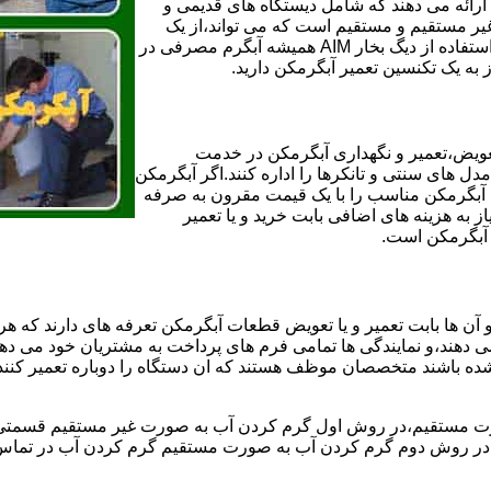
ائه می دهند که شامل دیستگاه های قدیمی و
لن و همچنین مخازن آب غیر مستقیم و مستقیم است که می تواند،از یک
سیستم دیگ بخار با کارآمدترین دیگهای آب مصرفی نیاز دارید و شما با استفاده از دیگ بخار AIM همیشه آبگرم مصرفی در
ز به یک تکنسین تعمیر آبگرمکن دارید.
عویض،تعمیر و نگهداری آبگرمکن در خدمت
 های سنتی و تانکرها را اداره کنند.اگر آبگرمکن
کند آبگرمکن مناسب را با یک قیمت مقرون به صرفه
ز به هزینه های اضافی بابت خرید و یا تعمیر
ر آبگرمکن است.
آن ها بابت تعمیر و یا تعویض قطعات آبگرمکن تعرفه های دارند که هر 
می دهند،و نمایندگی ها تمامی فرم های پرداخت به مشتریان خود می دهند
ده باشند متخصصان موظف هستند که ان دستگاه را دوباره تعمیر کنند و
 مستقیم،در روش اول گرم کردن آب به صورت غیر مستقیم قسمتی از 
ر روش دوم گرم کردن آب به صورت مستقیم گرم کردن آب در تماس مس