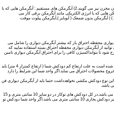
انواع آبگرمکن و تعمیر آبگرمکن عبارتند از : 1) آبگرمکن های گاز سوز : آب گرمکن های آنی دیواری,آبگرمکن های مخزن دار,آبگرمکن های بدون مخزن نیز می گویند.2) آبگرمکن های مستقیم : آبگرمکن هایی که با
ن هایی که با انرژی الکتریکی مانند آبگرمکن برقی کار می
 : آبگرمکن شمعک دار ( ترموکوپلی ) | آبگرمکن بدون شمعک ( آیونایز ),آبگرمکن پیلوت موقت
کن دیواری محفظه احتراق باز که بیشتر آبگرمکن دیواری را شامل می
 ممنوع می باشد.پس اگر متراژ واحدشما کمتر از 60 متر مربع می باشدتنها می توانید از آبگرمکن دیواری محفظه احتراق بسته استفاده نمایید که
ه خارج شود تا بتوانداکسیژن کافی را برای احتراق آبگرمکن دیواری تامین
۲-طبقه واحد:مورد بعدی که در انتخاب آبگرمکن دیواری تاثیر گذار است طبقه وقوع ساختمان است،اگر واحد شما در طبقه آخرساختمان واقع شده است به علت ارتفاع کم دودکش شما ( ارتفاع کمتراز 4 متر) باید
روج محصولات احتراق می نماید.اگر واحد شما این شرایط را دارد
ه این نوع دودکش مکشی نخواهدداشت حتما باید از آبگرمکن دیواری فن
۴-سایز دودکش واحد:اگر واحد شما دارای دودکش تو کار تا پشت بام می باشد سایز این دودکش تعیین کننده نوع آبگرمکن دیواری انتخابی شما می باشد.در کل دودکش های توکار در دو سایز 10 سانتی متری و 15
سانتی متری می باشد به عبارت دیگر قطر دودکش داخل کار این ابعاد می باشد.برای اینکه بهتر بتوانیم منظورمان را برسانیم دودکش های سایز دودکش بخاری 10 سانتی متری می باشد.اگر واحد شما دودکش تو