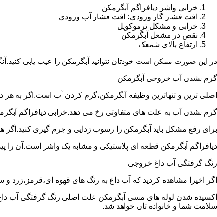
خرابی واشر دیافراگم آبگرمکن
افت فشار گاز ورودی؛ افت فشار آب ورودی
خرابی و مشکل ترموکوپل
نقص در مشعل آبگرمکن
ارتفاع بالای شمعک
در این صورت ممکن است خودتان نتوانید آبگرمکن را عیب یابی کنید.آن
گرم نشدن آب خروجی آبگرمکن
اصلی ترین و تنهاترین وظیفه آبگرمکن،گرم کردن آب است.اگر به هر دلی
گرم نشدن آب به علت های متفاوتی رخ می دهد.خرابی دیافراگم آبگر
برای رفع مشکل باید آبگرمکن را رسوب زدایی و جرم گیری کنید.اگر ه
دیافراگم آبگرمکن قطعه ای پلاستیکی و مشابه یک واشر است.آن را پیدا 
رنگ گرفتگی آب داغ خروجی
اگر اخیرا مشاهده کردید که آب داغ به رنگ های قهوه ای،قرمز،زرد و
اکسیده شدن لوله های مسی آبگرمکن علت اصلی رنگ گرفتگی آب داغ ا
سلامت شما و خانواده تان خواهد شد.