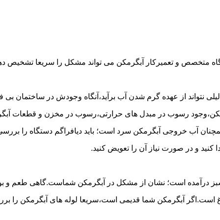
گاه متخصص و تعمیرکار آبگرمکن می تواند مشکل را سریعا تشخیص دهد 
لی نتواند از عهده گرم شدن آب برآید،آنگاه وجودش در ساختمان بی فای
مکن،وجود رسوب در مبدل های حرارتی،رسوب در مخزن و قطعات آبگرم
مچنان آب خروجی آبگرمکن سرد است؛ باید دیافراگم دستگاه را بررسی 
کنید و در صورت نیاز آن را تعویض کنید.
 سبز درآمده است؛ نشان از مشکل در آبگرمکن شماست.گاهی طعم و بوی 
ست.اگر آبگرمکن شما قدیمی است،سریعا لوله های آبگرمکن را بررسی