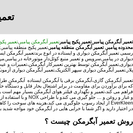
تعمی
تعمیر آبگرمکن پیامبر
,
تعمیر پکیج پیامبر
تعمیر آبگرمکن پیامبر
,
تعمیر پکیج
محدوده پیامبر
,
تعمیر آبگرمکن منطقه پیامبر
,تعمیر پکیج منطقه پیامب
رسمی تعمیر آبگرمکن دیواری و ایستاده در انوع برندتعمیر آبگرمکن ایس
دیواری در پیامبر,سرویس و تعمیر منبع کوئل‌دار موتورخانه در پیام
دیواری,تعمیر آبگرمکن توسط بهترین تعمیرکار آبگرمکن،تعمیرات و عی
پلار,تعمیر آبگرمکن دیواری سپهر الکتریک,تعمیر آبگرمکن دیواری آزمونک
که برای برآوردن برای مقاومت در برابر اشتعال بخار قابل و دستگاه 
فراهم می کند،تعمیر و نگهداری فیلتر هوای آبگرمکن بسیار مهم است و
و غبار و روغن و … جلو گیری 
EverKleen از ایجاد رسوب جلوگیری می کند،هزینه های سوخت ر
در اختیار دارید و اگر شما با خرابی هایی در آبگرمکن خود مواجه شدید ب
روش تعمیر آبگرمکن چیست ؟