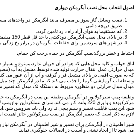
اصول انتخاب محل نصب آبگرمکن دیواری
طریق دریچه دائمی
که مستقیما به هوای آزاد راه دارد تامین گردد.
در بالای محل نصب آبگرمکن دودکشی با حداقل قطر 150 میلیمتر تعبیه شده باشد.
در شهر های سردسیر برای حفاظت آبگرمکن در برابر یخ زدگی م
احتیاط و خطر بزرگ:نصب آبگرمکن در حمام،رخت کن حمام،
اتاق خواب و کلیه محل هایی که هوا در آن جریان ندارد،ممنوع و بسیار
مبدل حرارتی عمل انتقال حرارت تولید شده توسط مشعل به آب (مصر
که به صورت افقی در بالای مشعل قرار گرفته و آب از آن عبور می کن
واسطه آب گرمایشی گرما را جذب می کند.که ما در آبگرمکن چند مبل مب
مبدل،مبدل حرارتی دو منظوره مربوط به دستگاه تک مبدل که تعمیر مب
وظیفه پمپ سیرکولاتور در آبگرمکن:وظیفه این پمپ در آبگرمکن به حر
مرکز) بوده و با برق 220 ولت کار می کند.مبرای ع
شود،این پمپ قابلیت تعمیر و سیم پیچی ندارد ولی باید سرویس شود،این
لازم به ذکر است که تعمیر آبگرمکن در پمپ سیرکولاتور حائز اهمیت ا
شیر اطمینان در آبگرمکن برای تعمیر و شیر اطمینان در آبگرمکن نیاز
می شود تا از ایجاد نشتی و آسیب در اتصالات جلوگیری نماید.