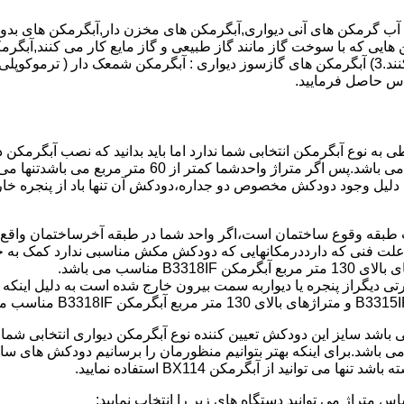
هایی که با سوخت گاز مانند گاز طبیعی و گاز مایع کار می کنند,آبگرمک
کنند,آبگرمکن هایی که با انرژی حیدری مانند آبگرمکن حیدری کار می کنند.3) آبگرمکن های گازسوز دیواری
باطی به نوع آبگرمکن انتخابی شما ندارد اما باید بدانید که نصب آبگرم
شود طبق مبحث 17 مقرارت ساختما در متراژ های زیر 60 متر
این دستگاه به دلیل وجود دودکش مخصوص دو جداره،دودکش آن تنها باد از پنجر
به علت فنی که دارددرمکانهایی که دودکش مکش مناسبی ندارد کمک به خ
رتی دیگراز پنجره یا دیواربه سمت بیرون خارج شده است به دلیل اینک