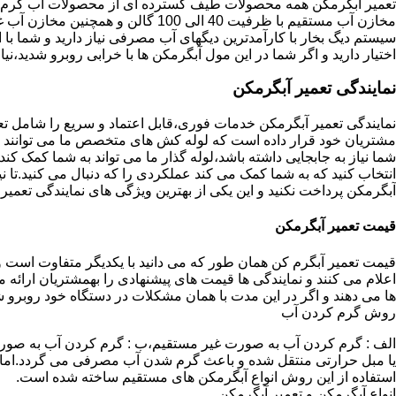
تعمیر آبگرمکن همه محصولات طیف گسترده ای از محصولات آب گرم ار
مخازن آب مستقیم با ظرفیت 40 الی 100 گا
اختیار دارید و اگر شما در این مول آبگرمکن ها با خرابی روبرو شدید،نیا
نمایندگی تعمیر آبگرمکن
نمایندگی تعمیر آبگرمکن خدمات فوری،قابل اعتماد و سریع را شامل ت
مشتریان خود قرار داده است که لوله کش های متخصص ما می توانند مدل
شما نیاز به جابجایی داشته باشد،لوله گذار ما می تواند به شما کمک 
انتخاب کنید که به شما کمک می کند عملکردی را که دنبال می کنید.تا نیا
آبگرمکن پرداخت نکنید و این یکی از بهترین ویژگی های نمایندگی تعمی
قیمت تعمیر آبگرمکن
قیمت تعمیر آبگرم کن همان طور که می دانید با یکدیگر متفاوت است و 
اعلام می کنند و نمایندگی ها قیمت های پیشنهادی را بهمشتریان ارائه 
ها می دهند و اگر در این مدت با همان مشکلات در دستگاه خود روبرو ش
روش گرم کردن آب
الف : گرم کردن آب به صورت غیر مستقیم،ب : گرم کردن آب به صورت
یا مبل حرارتی منتقل شده و باعث گرم شدن آب مصرفی می گردد.اماد
استفاده از این روش انواع آبگرمکن های مستقیم ساخته شده است.
انواع آبگرمکن و تعمیر آبگرمکن