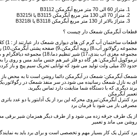
متراژ 60 الی 70 متر مربع آبگرمکن B3112
متراژ 70 الی 130 متر مربع آبگرمکن B3115 یا B3215i
متراژ بالاتر از 130 متر مربع آبگرمکن B3118 یا B3218i
قطعات آبگرمکن شمعک دار چیست ؟
مجموعه مغزی آب بندی،17) شیر تنظیم دما،18) مجموعه دیافگرام و میل سوپاپ آب 19) ترموکوپل و … که ما برای تعمیر آبگرمکن باید به نمایندگی های مجاز همان برند تماس حاصل فرمایید.
ترموکوپل آبگرمکن: هر گاه دو فلز غیر هم جنس مانند مس و روی را به
حدود 20 میلی ولت تولید می شود که توانایی تحریک سیم پیچ و باز کردن شیر مغناطیسی وسایل گاز سوز را در مدت 20 ثانیه دارد.
شمعک آبگرمکن: شمعک در آبگرمکن دائما روشن است تا به محض باز شد
ای به نازل شمعک رسانیده می شود.در سر منفذ شمعک در رگولاتور،یک ص
برند دیگری که با دستگاه شما متابقت دارد تماس بگیرید.
تعمیر آبگرمکن
مصرفی باز می شود با فرمان برد
از یک طرف جرقه زده می شود و از طرف دیگر همزمان شیر برقی مسیر گ
روشن می ماند و تعمیر
برد کنترل یک کار بسیار مهم و تخصصی است و برای برد باید به نمای