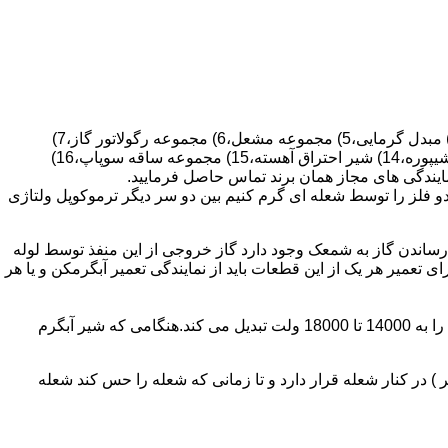
قطعات ساختمان آب گرم کن های دیواری شمعک دار عبارتند از : 1) کلاهک تعدیل،2) کلاهک تعدیل جریان دودکش،3) صفحه پشتی آبگرمکن،4) مبدل گرمایی،5) مجموعه مشعل،6) مجموعه رگولاتور گاز،7)
مجموعه رگولاتور آب،8) رویه آبگرمکن،9) صفحه پشتی آبگرمکن،10) رگولاتور آب در آبگرمکن های شمعک دار،11) بدنه،12) قاب برنجی،13) شیپوره،14) شیر احتراق آهسته،15) مجموعه ساقه سوپاپ،16)
و فلز را توسط شعله ای گرم کنیم بین دو سر دیگر ترموکوپل ولتاژی
ساندن گاز به شمعک وجود دارد گاز خروجی از این منفذ توسط لوله
عمیر هر یک از این قطعات باید از نمایندگی تعمیر آبگرمکن و یا هر
برد کنترل آبگرمکن:نیروی محرکه این برد از یک آدابتور یا دو عدد باتری 1/5 ولت تامین می شود.برای ایجاد جرقه یک تراس افزاینده این 3 ولت را به 14000 تا 18000 ولت تبدیل می کند.هنگامی که شیر آبگرم
در کنار شعله قرار دارد و تا زمانی که شعله را حس کند شعله