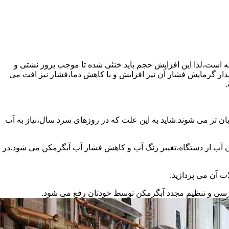
سته است،لذا این افزایش حجم باید خنثی شده تا موجب بروز نشتی و
دار گرمایش فشار آن نیز افزایش و با کاهش دما،فشار نیز افت می
.
ان تر می شوند.شاید به این علت که در روزهای سرد سال،نیاز به آب
ب از دستگاه،تغییر رنگ آب و کاهش فشار آب آبگرمکن می شود.در
ت آن می پردازید.
ررسی و تنظیم مجدد آبگرمکن توسط خودتان رفع می شود.