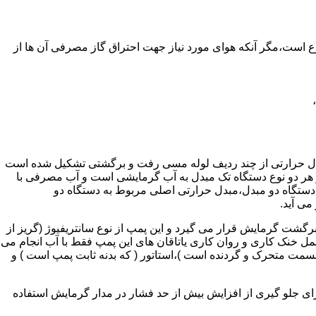
ر واحدهای مسکونی و غیر مسکونی که مسحت آن ها کمتر از 60 متر مربع باشد ممنوع است،مگر آنکه هوای مورد نیاز جهت احتراق گاز مصرفی آن ها از
دل حرارتی از چند ردیف لوله مسی رفت و برگشتی تشکیل شده است
ر هر دو نوع دستگاه تک مبدل به آب گرمایشی است و آب مصرفی با
ه دستگاه دو مبدل،مبدل حرارتی اصلی مربوط به دستگاه دو
می آید.
گشت گرمایش قرار می گیرد و این پمپ از نوع سانتریفیوژ (گریز از
 باشد،عمل خنک کاری و روان کاری یاتاقان های این پمپ فقط با آب انجام می
 قسمت متحرک و گردنده است )،استاتور ( که بدنه ثابت پمپ است ) و
رای جلو گیری از افزایش بیش از حد فشار در مدار گرمایش استفاده