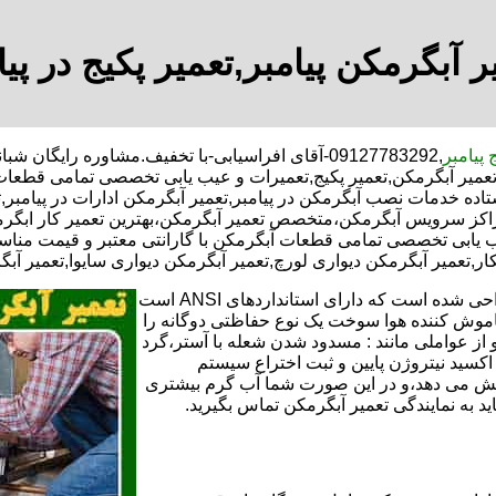
ر آبگرمکن پیامبر,تعمیر پکیج در پیا
 پیامبر
,09127783292-آقای افراسیابی-با تخفیف.مشاوره رایگان شبانه روزی کارگران مجرب تعمیر آبگرمکن محدوده پیامبر,
ر,تعمیر آبگرمکن,تعمیر پکیج,تعمیرات و عیب یابی تخصصی تمامی قطعات
تاده خدمات نصب آبگرمکن در پیامبر,تعمیر آبگرمکن ادارات در پیامبر,
بر,مراکز سرویس آبگرمکن،متخصص تعمیر آبگرمکن،بهترین تعمیر کار ا
ب یابی تخصصی تمامی قطعات آبگرمکن با گارانتی معتبر و قیمت مناسب
ار,تعمیر آبگرمکن دیواری لورچ,تعمیر آبگرمکن دیواری سایوا,تعمیر آبگ
تعمیر آبگرمکن گازی،آبگرمکن برقی یا آبگرمکن ایستاده ​ آبگرمکن طراحی شده است که دارای استانداردهای ANSI است
خاموش کننده هوا سوخت یک نوع حفاظتی دوگانه را
 از عواملی مانند : مسدود شدن شعله با آستر،گرد
می کندو با طراحی NOX و با استفاده از اکسید نیتروژن پایین و ثبت اختراع سیستم
ا کاهش می دهد،و در این صورت شما آب گرم بیشتری
اید به نمایندگی تعمیر آبگرمکن تماس بگیرید.