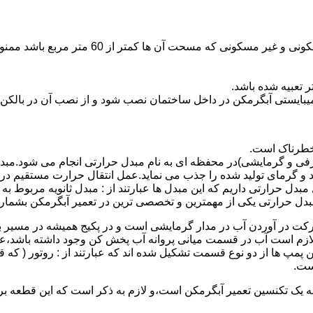
نصب وسایل گاز سوز پر مصرف مانند آبگرمکن د
یبایستی آبگرمکن در داخل ساختمان نصب شود و از نصب آن در بالکن،
 خطرناک است.
فی و گرمایشی)در محفظه ای به نام مبدل حرارتی انجام می شود.مب
د و گرمای تولید شده را جذب می نماید.عمل انتقال حرارت مستقیم د
دل حرارتی داریم که این مبدل ها عبارتند از : مبدل ثانویه مربوط ب
دل حرارتی یکی از مهمترین و تخصصی ترین در تعمیر آبگرمکن بشمار 
کت در آوردن آب در مدار گرمایشی است و در پکیج همیشه در مسیر بر
ملکرداین نوع پمپ لازم است آب در قسمت میانی پروانه آب پخش کن وجود داشته
 پمپ ها از دو نوع قسمت تشکیل شده اند که عبارتند از : روتور ( که
ست.
 به یک تکنسین تعمیر آبگرمکن است،و لازم به ذکر است که این قطعه ب