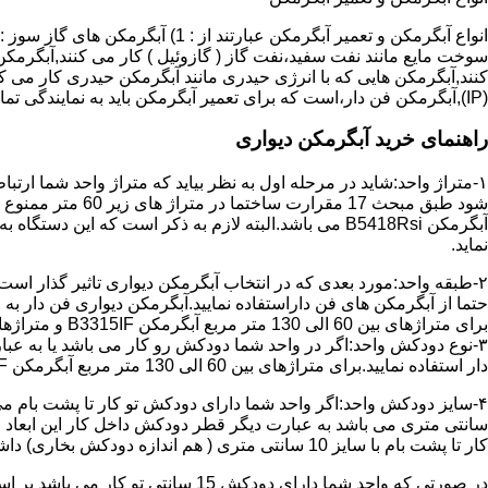
سوخت مایع مانند نفت سفید،نفت گاز ( گازوئیل ) کار می کنند,آبگرمکن 
(IP),آبگرمکن فن دار،است که برای تعمیر آبگرمکن باید به نمایندگی تماس حاصل فرمایید.
راهنمای خرید آبگرمکن دیواری
۱-متراژ واحد:شاید در مرحله اول به نظر بیاید که متراژ واحد شما ارت
آبگرمکن B5418Rsi می باشد.البته لازم به ذکر است که 
نماید.
حتما از آبگرمکن های فن داراستفاده نمایید.آبگرمکن دیواری فن دار 
برای متراژهای بین 60 الی 130 متر مربع آبگرمکن B3315IF و متراژهای بالای 130 متر مربع آبگرمکن B3318IF مناسب می باشد.
۳-نوع دودکش واحد:اگر در واحد شما دودکش رو کار می باشد یا به عبا
دار استفاده نمایید.برای متراژهای بین 60 الی 130 متر مربع آبگرمکن B3315IF و متراژهای بالای 130 متر مربع آبگرمکن B3318IF مناسب می باشد.
کار تا پشت بام با سایز 10 سانتی متری ( هم اندازه دودکش بخاری) داشته باشد تنها می توانید از آبگرمکن BX114 استفاده نمایید.
در صورتی که واحد شما دارای دودکش 15 سانتی تو کار می باشد بر اساس متراژ می توانید دستگاه های زیر را انتخاب نمایید: