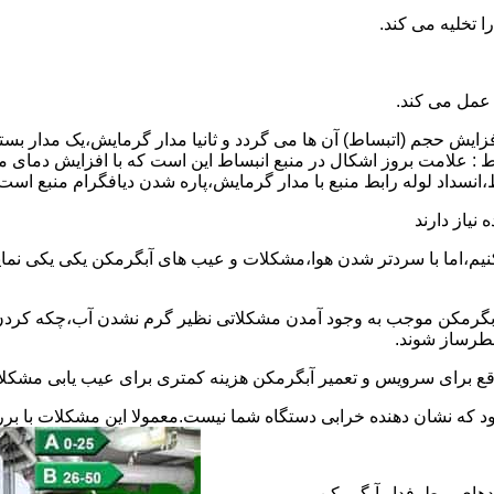
 عمل می کند.
 افزایش حجم (اتبساط) آن ها می گردد و ثانیا مدار گرمایش،یک مدار ب
 : علامت بروز اشکال در منبع انبساط این است که با افزایش دمای م
ساط،انسداد لوله رابط منبع با مدار گرمایش،پاره شدن دیافگرام منبع است
نیاز دارند
نیم،اما با سردتر شدن هوا،مشکلات و عیب های آبگرمکن یکی یکی نمای
رمکن موجب به وجود آمدن مشکلاتی نظیر گرم نشدن آب،چکه کردن آ
طرساز شوند.
وقع برای سرویس و تعمیر آبگرمکن هزینه کمتری برای عیب یابی مشکلا
د که نشان دهنده خرابی دستگاه شما نیست.معمولا این مشکلات با ب
ندهای پرطرفدار آبگرمکن