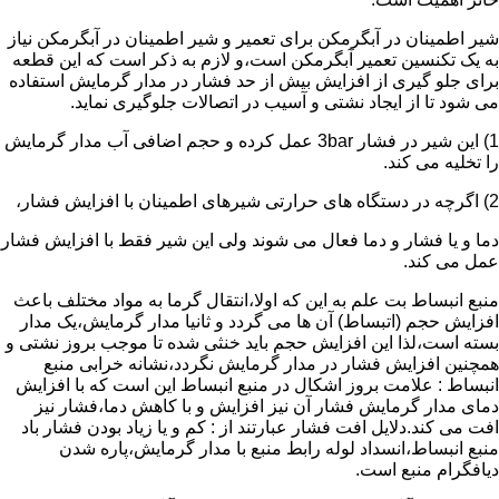
شیر اطمینان در آبگرمکن برای تعمیر و شیر اطمینان در آبگرمکن نیاز
به یک تکنسین تعمیر آبگرمکن است،و لازم به ذکر است که این قطعه
برای جلو گیری از افزایش بیش از حد فشار در مدار گرمایش استفاده
می شود تا از ایجاد نشتی و آسیب در اتصالات جلوگیری نماید.
1) این شیر در فشار 3bar عمل کرده و حجم اضافی آب مدار گرمایش
را تخلیه می کند.
2) اگرچه در دستگاه های حرارتی شیرهای اطمینان با افزایش فشار،
دما و یا فشار و دما فعال می شوند ولی این شیر فقط با افزایش فشار
عمل می کند.
منبع انبساط بت علم به این که اولا،انتقال گرما به مواد مختلف باعث
افزایش حجم (اتبساط) آن ها می گردد و ثانیا مدار گرمایش،یک مدار
بسته است،لذا این افزایش حجم باید خنثی شده تا موجب بروز نشتی و
همچنین افزایش فشار در مدار گرمایش نگردد،نشانه خرابی منبع
انبساط : علامت بروز اشکال در منبع انبساط این است که با افزایش
دمای مدار گرمایش فشار آن نیز افزایش و با کاهش دما،فشار نیز
افت می کند.دلایل افت فشار عبارتند از : کم و یا زیاد بودن فشار باد
منبع انبساط،انسداد لوله رابط منبع با مدار گرمایش،پاره شدن
دیافگرام منبع است.