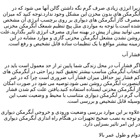
زیرا انرژی زیادی صرف گرم نگه داشتن گالن آنها می شود که در
آبگرمکن های بدون مخزن این مشکل وجود ندارد.توجه کنید که میزان
مصرف گاز آبگرمکن های دیواری بر روی برچسب انرژی آن مشخص
شده است.با توجه به مواردی مثل پیچ تنظیم شمعک آبگرمکن مخزنی
می توانید بیش از پیش در بهینه سازی مصرف انرژی تاثیر بگذارید.علت
روشن نشدن مشعل آبگرمکن مخزنی گازی و موارد مشابه در این
زمینه بیشتر مواقع با یک تنظیمات ساده قابل تشخیص و رفع است.
فشار آب
اگر فشار آب در محل زندگی شما پایین تر از حد معمول است باید در
انتخاب آبگرمکن مناسب بیشتر تحقیق کنید زیرا حتی در آبگرمکن های
کم فشار نیز حداقل میزان فشار آب ضروری است چرا که در غیر
اینصورت آبگرمکن روشن نمی شود.توصیه می شود در صورت امکان
از آبگرمکن مخزنی ایستاده استفاده کنید.یافتن علت کم شدن فشار
آب گرم در آبگرمکن دیواری متناسب با محیط و وضعیت نصب این
وسیله قابل تشخیص و بررسی است.
علاوه بر این موارد بررسی وضعیت ورودی و خروجی آبگرمکن دیواری
و توجه به نصب صحیح تجهیزات در هنگام راه اندازی آبگرمکن دیواری
در این امر تاثیر بسزایی دارد.
دوام و طول عمر بالا