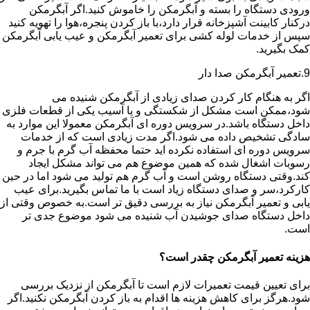
ورودی دستگاه را بسته و آبگرمکن را خاموش کنید.اگر آبگرمکن
درکنار کابینت آشپزخانه قرار دارد،با باز کردن پنجره،هوا را تهویه کنید
سپس از خدمات لوله کشی برای تعمیر آبگرمکن و عیب یابی آبگرمکن
کمک بگیرید.
9.تعمیر آبگرمکن صدا دار
اگر به هنگام کار کردن صدای زیادی از آبگرمکن شنیده می
شود،ممکن است مشکل از شکستگی و یا آسیب یکی از قطعات فلزی
داخل دستگاه باشد.در سرویس دوره ای آبگرمکن معمولا این موارد به
سادگی تشخیص داده می شود.اگر مدت زیادی است که از خدمات
سرویس دوره ای استفاده نکرده اید حتما محفظه آب گرم با جرم و
رسوبات اشغال شده که همین موضوع هم می تواند مشکل ایجاد
کند.وقتی دستگاه روشن است و آب گرم هم تولید می شود اما در حین
کارکرد،سر و صدای دستگاه زیاد است با ما تماس بگیرید.برای عیب
یابی و تعمیر آبگرمکن نیاز به بررسی دقیق تر است.به خصوص وقتی از
داخل دستگاه صدای جوشیدن آب شنیده می شود موضوع جدی تر
است.
هزینه تعمیر آبگرمکن چقدر است؟
برای تعیین قیمت تعمیرات لازم است تا آبگرمکن از نزدیک بررسی
شود.هرگز برای کاهش هزینه ها اقدام به باز کردن آبگرمکن نکنید.اگر