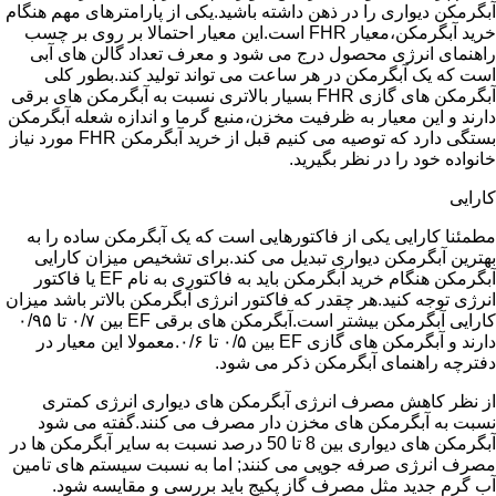
آبگرمکن دیواری را در ذهن داشته باشید.یکی از پارامترهای مهم هنگام
خرید آبگرمکن،معیار FHR است.این معیار احتمالا بر روی بر چسب
راهنمای انرژی محصول درج می شود و معرف تعداد گالن های آبی
است که یک آبگرمکن در هر ساعت می تواند تولید کند.بطور کلی
آبگرمکن های گازی FHR بسیار بالاتری نسبت به آبگرمکن های برقی
دارند و این معیار به ظرفیت مخزن،منبع گرما و اندازه شعله آبگرمکن
بستگی دارد که توصیه می کنیم قبل از خرید آبگرمکن FHR مورد نیاز
خانواده خود را در نظر بگیرید.
کارایی
مطمئنا کارایی یکی از فاکتورهایی است که یک آبگرمکن ساده را به
بهترین آبگرمکن دیواری تبدیل می کند.برای تشخیص میزان کارایی
آبگرمکن هنگام خرید آبگرمکن باید به فاکتوری به نام EF یا فاکتور
انرژی توجه کنید.هر چقدر که فاکتور انرژی آبگرمکن بالاتر باشد میزان
کارایی آبگرمکن بیشتر است.آبگرمکن های برقی EF بین ۰/۷ تا ۰/۹۵
دارند و آبگرمکن های گازی EF بین ۰/۵ تا ۰/۶.معمولا این معیار در
دفترچه راهنمای آبگرمکن ذکر می شود.
از نظر کاهش مصرف انرژی آبگرمکن های دیواری انرژی کمتری
نسبت به آبگرمکن های مخزن دار مصرف می کنند.گفته می شود
آبگرمکن های دیواری بین 8 تا 50 درصد نسبت به سایر آبگرمکن ها در
مصرف انرژی صرفه جویی می کنند; اما به نسبت سیستم های تامین
آب گرم جدید مثل مصرف گاز پکیج باید بررسی و مقایسه شود.