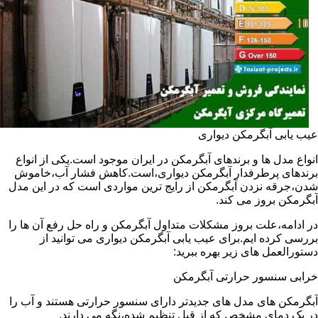
عیب یابی آبگرمکن دیواری
انواع مدل ها و برندهای آبگرمکن در ایران موجود است.یکی از انواع
برندهای پرطرفدار آبگرمکن دیواری،است.کاهش فشار آب،خاموش
شدن،جرقه نزدن آبگرمکن از رایج ترین مواردی است که در این مدل
آبگرمکن بروز می کند.
در ادامه،علت بروز مشکلات متداول آبگرمکن و راه حل رفع آن ها را
بررسی کرده ایم.برای عیب یابی آبگرمکن دیواری می توانید از
دستورالعمل های زیر بهره ببرید:
خرابی سنسور حرارتی آبگرمکن
آبگرمکن های مدل های جدیدتر دارای سنسور حرارتی هستند و آب را
در یک دمای مشخص که از قبل تنظیم شده،نگه می دارند.