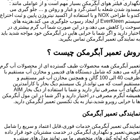
نگهداری فیلتر هوای آبگرمکن بسیار مهم است و از عواملی مانند :
مسدود شدن شعله با آستر،گرد و غبار و روغن و … جلو گیری می
کندو با طراحی NOX و با استفاده از اکسید نیتروژن پایین و ثبت اختراع
سیستم EverKleen از ایجاد رسوب جلوگیری می کند،هزینه های
سوخت را کاهش می دهد،و در این صورت شما آب گرم بیشتری در
اختیار دارید و اگر شما با خرابی هایی در آبگرمکن خود مواجه شدید باید
به نمایندگی تعمیر آبگرمکن تماس بگیرید.
روش تعمیر آبگرمکن چیست ؟
تعمیر آبگرمکن همه محصولات طیف گسترده ای از محصولات آب گرم
ارائه می دهند که شامل دیستگاه های قدیمی و مخازن آب مستقیم با
ظرفیت 40 الی 100 گالن و همچنین مخازن آب غیر مستقیم و
مستقیم است که می تواند،از یک سیستم دیگ بخار با کارآمدترین
دیگهای آب مصرفی نیاز دارید و شما با استفاده از دیگ بخار AIM
همیشه آبگرم مصرفی در اختیار دارید و اگر شما در این مول آبگرمکن
ها با خرابی روبرو شدید،نیاز به یک تکنسین تعمیر آبگرمکن دارید.
نمایندگی تعمیر آبگرمکن
نمایندگی تعمیر آبگرمکن خدمات فوری،قابل اعتماد و سریع را شامل
تعویض،تعمیر و نگهداری آبگرمکن در خدمت مشتریان خود قرار داده
است که لوله کش های متخصص ما می توانند مدل های سنتی و