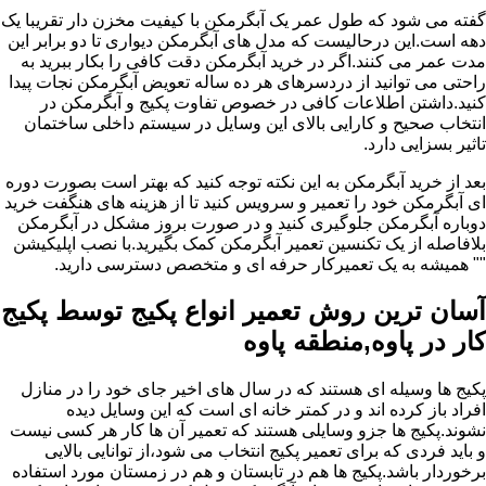
گفته می شود که طول عمر یک آبگرمکن با کیفیت مخزن دار تقریبا یک
دهه است.این درحالیست که مدل های آبگرمکن دیواری تا دو برابر این
مدت عمر می کنند.اگر در خرید آبگرمکن دقت کافی را بکار ببرید به
راحتی می توانید از دردسرهای هر ده ساله تعویض آبگرمکن نجات پیدا
کنید.داشتن اطلاعات کافی در خصوص تفاوت پکیج و آبگرمکن در
انتخاب صحیح و کارایی بالای این وسایل در سیستم داخلی ساختمان
تاثیر بسزایی دارد.
بعد از خرید آبگرمکن به این نکته توجه کنید که بهتر است بصورت دوره
ای آبگرمکن خود را تعمیر و سرویس کنید تا از هزینه های هنگفت خرید
دوباره آبگرمکن جلوگیری کنید و در صورت بروز مشکل در آبگرمکن
بلافاصله از یک تکنسین تعمیر آبگرمکن کمک بگیرید.با نصب اپلیکیشن
"" همیشه به یک تعمیرکار حرفه ای و متخصص دسترسی دارید.
آسان ترین روش تعمیر انواع پکیج توسط پکیج
کار در پاوه,منطقه پاوه
پکیج ها وسیله ای هستند که در سال های اخیر جای خود را در منازل
افراد باز کرده اند و در کمتر خانه ای است که این وسایل دیده
نشوند.پکیج ها جزو وسایلی هستند که تعمیر آن ها کار هر کسی نیست
و باید فردی که برای تعمیر پکیج انتخاب می شود،از توانایی بالایی
برخوردار باشد.پکیج ها هم در تابستان و هم در زمستان مورد استفاده