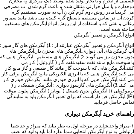
قسمتی از آبگرم و یا بخار تولید شده توسط دیگ مرکزی به مخازن
دوجداره و یا مبل حرارتی منتقل شده و باعث گرم شدن آب مصرفی
می گردد.امادر روش دوم گرم کردن آب به صورت مستقیم گرم
کردن آب در تماس مستقیم باسطح گرم کننده می باشد مانند سماور
زغالی و نفتی که با استفاده از این روش انواع آبگرمکن های مستقیم
ساخته شده است.
انواع آبگرمکن و تعمیر آبگرمکن
انواع آبگرمکن و تعمیر آبگرمکن عبارتند از : 1) آبگرمکن های گاز سوز :
آب گرمکن های آنی دیواری,آبگرمکن های مخزن دار,آبگرمکن های
بدون مخزن نیز می گویند.2) آبگرمکن های مستقیم : آبگرمکن هایی که
با سوخت مایع مانند نفت سفید،نفت گاز ( گازوئیل ) کار می
کنند,آبگرمکن هایی که با سوخت گاز مانند گاز طبیعی و گاز مایع کار
می کنند,آبگرمکن هایی که با انرژی الکتریکی مانند آبگرمکن برقی کار
می کنند,آبگرمکن هایی که با انرژی حیدری مانند آبگرمکن حیدری کار
می کنند.3) آبگرمکن های گازسوز دیواری : آبگرمکن شمعک دار (
ترموکوپلی ) | آبگرمکن بدون شمعک ( آیونایز ),آبگرمکن پیلوت موقت
(IP),آبگرمکن فن دار،است که برای تعمیر آبگرمکن باید به نمایندگی
تماس حاصل فرمایید.
راهنمای خرید آبگرمکن دیواری
۱-متراژ واحد:شاید در مرحله اول به نظر بیاید که متراژ واحد شما
ارتباطی به نوع آبگرمکن انتخابی شما ندارد اما باید بدانید که نصب