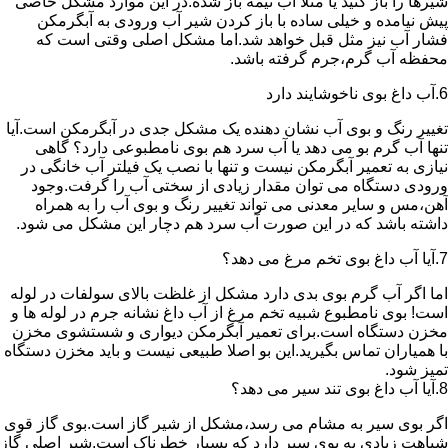
شیرها را باز کنید یا مثلا آب نیمه باز شده.در این موارد مشکل خاصی
پیش نیامده و خیلی ساده با باز کردن شیر آب ورودی به آبگرمکن
فشار آب نیز مثل قبل خواهد شد.اما مشکل اصلی وقتی است که
محفظه آب گرم،جرم گرفته باشد.
6.آب داغ بوی ناخوشایند دارد
تغییر رنگ و بوی آب نشان دهنده یک مشکل جدی در آبگرمکن است.آیا
تنها آب گرم بو می دهد یا آب سرد هم بوی نامطبوعی دارد؟ گاهی
نیازی به تعمیر آبگرمکن نیست و تنها با نصب یک فیلتر آب خانگی در
ورودی دستگاه می توان مقدار زیادی از سختی آب را گرفت.وجود
آهن،مس و سایر معدنی می تواند تغییر رنگ و بوی آب را به همراه
داشته باشد که در این صورت آب سرد هم دچار این مشکل می شود.
7.آیا آب داغ بوی تخم مرغ می دهد؟
اما اگر آب گرم بوی بدی دارد مشکل از غلظت بالای سولفات در لوله
است! بوی نامطبوع شبیه تخم مرغ از آب داغ نشانه جرم در لوله ها و
مخزن دستگاه است.برای تعمیر آبگرمکن دیواری و شستشوی مخزن
با همیاران تماس بگیرید.این بو اصلا طبیعی نیست و باید مخزن دستگاه
تمیز شود.
8.آیا آب داغ بوی تند سیر می دهد؟
اگر بوی سیر به مشام می رسد،مشکل از شیر گاز است.بوی گاز قوی
شباهت زیادی به بوی سیر دارد که بسیار خطرناک است.شیر اصلی گاز