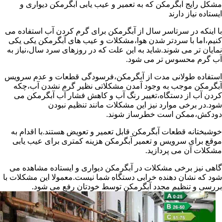
مشکل رایج آبگرمکن که به تعمیر و عیب یابی آبگرمکن دیواری و
ایستاده نیاز دارند
با اینکه در سرتاسر سال از آبگرمکن برای گرم کردن آب استفاده می
کنیم،اما با سردتر شدن هوا،مشکلات و عیب های آبگرمکن یکی یکی
نمایان تر می شوند.شاید به این علت که در روزهای سرد سال،نیاز به
آب گرم محسوس تر می شود.
استفاده طولانی مدت از آبگرمکن،فرسودگی قطعات و عدم سرویس
آبگرمکن موجب به وجود آمدن مشکلاتی نظیر گرم نشدن آب،چکه
کردن آب از دستگاه،تغییر رنگ آب و کاهش فشار آب آبگرمکن می
شود.در برخی موارد نیز این مشکلات مانند تنظیم نبودن
دودکش،ممکن است خطرساز شوند.
خوشبختانه قطعات آبگرمکن قابل تعمیر و تعویض هستند.با اقدام به
موقع برای سرویس و تعمیر آبگرمکن هزینه کمتری برای عیب یابی
مشکلات آن می پردازید.
گاهی نیز برخی مشکلات در آبگرمکن دیواری و ایستاده مشاهده می
شود که نشان دهنده خرابی دستگاه شما نیست.معمولا این مشکلات با
بررسی و تنظیم مجدد آبگرمکن توسط خودتان رفع می شود.