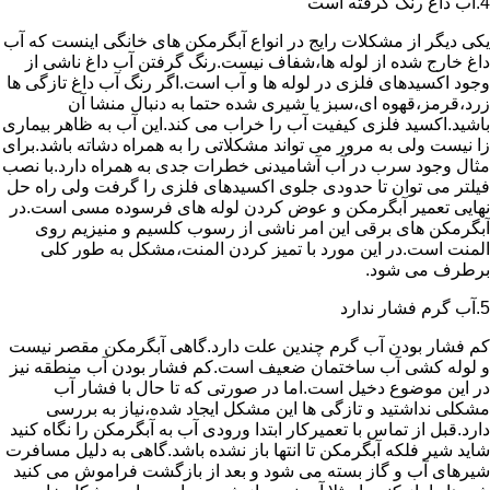
4.آب داغ رنگ گرفته است
یکی دیگر از مشکلات رایج در انواع آبگرمکن های خانگی اینست که آب
داغ خارج شده از لوله ها،شفاف نیست.رنگ گرفتن آب داغ ناشی از
وجود اکسیدهای فلزی در لوله ها و آب است.اگر رنگ آب داغ تازگی ها
زرد،قرمز،قهوه ای،سبز یا شیری شده حتما به دنبال منشا آن
باشید.اکسید فلزی کیفیت آب را خراب می کند.این آب به ظاهر بیماری
زا نیست ولی به مرور می تواند مشکلاتی را به همراه دشاته باشد.برای
مثال وجود سرب در آب آشامیدنی خطرات جدی به همراه دارد.با نصب
فیلتر می توان تا حدودی جلوی اکسیدهای فلزی را گرفت ولی راه حل
نهایی تعمیر آبگرمکن و عوض کردن لوله های فرسوده مسی است.در
آبگرمکن های برقی این امر ناشی از رسوب کلسیم و منیزیم روی
المنت است.در این مورد با تمیز کردن المنت،مشکل به طور کلی
برطرف می شود.
5.آب گرم فشار ندارد
کم فشار بودن آب گرم چندین علت دارد.گاهی آبگرمکن مقصر نیست
و لوله کشی آب ساختمان ضعیف است.کم فشار بودن آب منطقه نیز
در این موضوع دخیل است.اما در صورتی که تا حال با فشار آب
مشکلی نداشتید و تازگی ها این مشکل ایجاد شده،نیاز به بررسی
دارد.قبل از تماس با تعمیرکار ابتدا ورودی آب به آبگرمکن را نگاه کنید
شاید شیر فلکه آبگرمکن تا انتها باز نشده باشد.گاهی به دلیل مسافرت
شیرهای آب و گاز بسته می شود و بعد از بازگشت فراموش می کنید