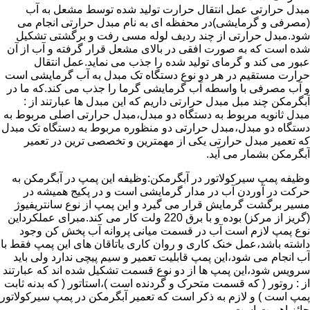
مبدل حرارتی عمل انتقال حرارت تولید شده توسط مشعل به آب
(مصرفی و گرمایشی)در محفظه ای به نام مبدل حرارتی انجام می
شود.مبدل حرارتی از چند ردیف لوله مسی رفت و برگشتی تشکیل
شده است که به صورت افقی در بالای مشعل قرار گرفته و آب از آن
عبور می کند و گرمای تولید شده را جذب می نماید.عمل انتقال
حرارت مستقیم در هر دو نوع دستگاه تک مبدل به آب گرمایشی است
و آب مصرفی با واسطه آب گرمایشی گرما را جذب می کند.که ما در
آبگرمکن چند مبل مبدل حرارتی داریم که این مبدل ها عبارتند از :
مبدل ثانویه مربوط به دستگاه دو مبدل،مبدل حرارتی اصلی مربوط به
دستگاه دو مبدل،مبدل حرارتی دو منظوره مربوط به دستگاه تک مبدل
که تعمیر مبدل حرارتی یکی از مهمترین و تخصصی ترین در تعمیر
آبگرمکن بشمار می آید.
وظیفه پمپ سیرکولاتور در آبگرمکن:وظیفه این پمپ در آبگرمکن به
حرکت در آوردن آب در مدار گرمایشی است و در پکیج همیشه در
مسیر برگشت گرمایش قرار می گیرد و این پمپ از نوع سانتریفیوژ
(گریز از مرکز) بوده و با برق 220 ولت کار می کند.مبرای عملکرداین
نوع پمپ لازم است آب در قسمت میانی پروانه آب پخش کن وجود
داشته باشد،عمل خنک کاری و روان کاری یاتاقان های این پمپ فقط با
آب انجام می شود،این پمپ قابلیت تعمیر و سیم پیچی ندارد ولی باید
سرویس شود،این پمپ ها از دو نوع قسمت تشکیل شده اند که عبارتند
از : روتور ( که قسمت متحرک و گردنده است )،استاتور ( که بدنه ثابت
پمپ است ) و لازم به ذکر است که تعمیر آبگرمکن در پمپ سیرکولاتور
حائز اهمیت است.