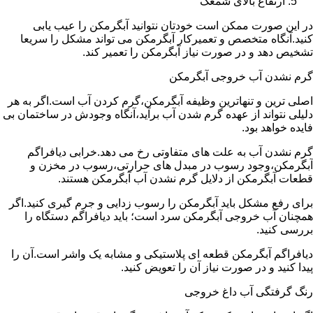
ارتفاع بالای شمعک
در این صورت ممکن است خودتان نتوانید آبگرمکن را عیب یابی
کنید.آنگاه متخصص و تعمیرکار آبگرمکن می تواند مشکل را سریعا
تشخیص دهد و در صورت نیاز آبگرمکن را تعمیر کند.
گرم نشدن آب خروجی آبگرمکن
اصلی ترین و تنهاترین وظیفه آبگرمکن،گرم کردن آب است.اگر به هر
دلیلی نتواند از عهده گرم شدن آب برآید،آنگاه وجودش در ساختمان بی
فایده خواهد بود.
گرم نشدن آب به علت های متفاوتی رخ می دهد.خرابی دیافراگم
آبگرمکن،وجود رسوب در مبدل های حرارتی،رسوب در مخزن و
قطعات آبگرمکن از دلایل گرم نشدن آب آبگرمکن هستند.
برای رفع مشکل باید آبگرمکن را رسوب زدایی و جرم گیری کنید.اگر
همچنان آب خروجی آبگرمکن سرد است؛ باید دیافراگم دستگاه را
بررسی کنید.
دیافراگم آبگرمکن قطعه ای پلاستیکی و مشابه یک واشر است.آن را
پیدا کنید و در صورت نیاز آن را تعویض کنید.
رنگ گرفتگی آب داغ خروجی