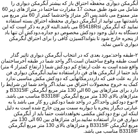
آبگرمکن دیواری محفظه احتراق باز که بیشتر آبگرمکن دیواری را
شامل می شود طبق مبحث 17 مقرارت ساختما در متراژ های زیر 60
متر ممنوع می باشد.پس اگر متراژ واحدشما کمتر از 60 متر مربع می
باشدتنها می توانید از آبگرمکن دیواری محفظه احتراق بسته استفاده
نمایید که آبگرمکن B5418Rsi می باشد.البته لازم به ذکر است که این
دستگاه به دلیل وجود دودکش مخصوص دو جداره،دودکش آن تنها باد
از پنجره خارج شود تا بتوانداکسیژن کافی را برای احتراق آبگرمکن
دیواری تامین نماید.
۲-طبقه واحد:مورد بعدی که در انتخاب آبگرمکن دیواری تاثیر گذار
است طبقه وقوع ساختمان است،اگر واحد شما در طبقه آخرساختمان
واقع شده است به علت ارتفاع کم دودکش شما ( ارتفاع کمتراز 4 متر)
باید حتما از آبگرمکن های فن داراستفاده نمایید.آبگرمکن دیواری فن
دار به علت فنی که دارددرمکانهایی که دودکش مکش مناسبی ندارد
کمک به خروج محصولات احتراق می نماید.اگر واحد شما این شرایط را
دارد برای متراژهای بین 60 الی 130 متر مربع آبگرمکن B3315IF و
متراژهای بالای 130 متر مربع آبگرمکن B3318IF مناسب می باشد.
۳-نوع دودکش واحد:اگر در واحد شما دودکش رو کار می باشد یا به
عبارتی دیگراز پنجره یا دیواربه سمت بیرون خارج شده است به دلیل
اینکه این نوع دودکش مکشی نخواهدداشت حتما باید از آبگرمکن
دیواری فن دار استفاده نمایید.برای متراژهای بین 60 الی 130 متر
مربع آبگرمکن B3315IF و متراژهای بالای 130 متر مربع آبگرمکن
B3318IF مناسب می باشد.