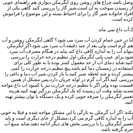
وصل باشد.چراغ های روشن روی آبگرمکن دیواری هم راهنمای خوبی
از رسیدن سوخت به آن است.شیر گاز را بررسی کنید گاهی یکی از
افراد خانواده شیر گاز را برای احتیاط بسته و این موضوع را فراموش
کرده است.
2.آب داغ نمی ماند
آیا در حین حمام کردن آب سرد می شود؟ گاهی آبگرمکن روشن و آب
هم گرم است ولی بعد از چند دقیقه،آب سرد می شود.اگر آبگرمکن
بتواند آب را به اندازه کافی داغ کند نباید در هنگام مصرف،آب سرد
شود.برای عیب یابی آبگرمکن اول تنظیم درجه حرارت را بررسی
کنید.شاید دمای آب از حد معمول کمتر بوده یا به طور کلی برای
استفاده در زمستان دما کم باشد.پیچ تنظیم درجه حرارت را کمی
بیشتر کرده و چند لحظه صبر کنید.با باز کردن شیر آب دما و داغی را
بررسی کنید.اگر آب گرم در لوله جریان دارد،پس مشکل از همین
قسمت بوده ولی اگر با تنظیم درجه حرارت نیز با کمبود اب داغ مواجه
شدید،شاید وقت آن رسیده که یک آبگرمکن بزرگتر تهیه کنید.هزینه
تعمیر آبگرمکن را صرفه جویی کرده و یک دستگاه با توان بیشتر تهیه
کنید.
نکته: اگر آب گرمکن به تازگی با این مشکل مواجه شده و قبلا به خوبی
آب را به اندازه کافی گرم می کرد،مشکل از جای دیگری است و باید
تعمیر آبگرمکن را با بررسی بخش های دیگر ادامه دهید.شاید منبع آب
جرم گرفته باشد.