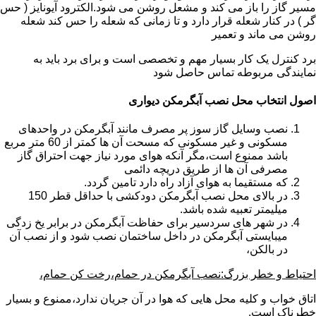
مسیر گاز را باز می کند و مشعل روشن می شود.الکترود آیونایز ( حس
گر ) در کنار شعله قرار دارد و تا زمانی که شعله را حس کند شعله
روشن می ماند و تعمیر
برد کنترل یک کار بسیار مهم و تخصصی است و برای برد باید به
نمایندگی مربوطه تماس حاصل شود
اصول انتخاب محل نصب آبگرمکن دیواری
نصب وسایل گاز سوز پر مصرف مانند آبگرمکن در واحدهای
مسکونی و غیر مسکونی که مسحت آن ها کمتر از 60 متر مربع
باشد ممنوع است،مگر آنکه هوای مورد نیاز جهت احتراق گاز
مصرفی آن ها از طریق دریچه دائمی
که مستقیما به هوای آزاد راه دارد تامین گردد.
در بالای محل نصب آبگرمکن دودکشی با حداقل قطر 150
میلیمتر تعبیه شده باشد.
در شهر های سردسیر برای حفاظت آبگرمکن در برابر یخ زدگی
میبایستی آبگرمکن در داخل ساختمان نصب شود و از نصب آن
در بالکن،
احتیاط و خطر بزرگ:نصب آبگرمکن در حمام،رخت کن حمام،
اتاق خواب و کلیه محل هایی که هوا در آن جریان ندارد،ممنوع و بسیار
خطرناک است.