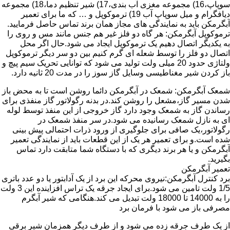
سوپاپ،16) مجموعه مغزی آب بندی،17) شیر تنظیم دما،18) مجموعه
دیافگرام و میل سوپاپ آب 19) ترموکوپل و … که ما برای تعمیر
آبگرمکن باید به نمایندگی های مجاز همان برند تماس حاصل فرمایید.
ترموکوپل آبگرمکن: هر گاه دو فلز غیر هم جنس مانند مس و روی را
به یکدیگر اتصال دهیم یک ترموکوپل ایجاد می شود.حال اگر محل
اتصال دو فلز را توسط شعله ای گرم کنیم بین دو سر دیگر ترموکوپل
ولتاژی حدود 20 میلی ولت تولید می شود که توانایی تحریک سیم پیچ و
باز کردن شیر مغناطیسی وسایل گاز سوز را در مدت 20 ثانیه دارد.
شمعک آبگرمکن: شمعک در آبگرمکن دائما روشن است تا به محض باز
شدن مسیر گاز،مشعل را روشن کند.در بدنه رگولاتور گاز منفذی برای
رساندن گاز به شمعک وجود دارد گاز خروجی از این منفذ توسط لوله
ای به نازل شمعک رسانیده می شود.در سر منفذ شمعک در
رگولاتور،یک صافی برای جلوگیری از ورود ذرات احتمالی پیش بینی
شده است.و برای تعمیر هر یک از این قطعات باید از نمایندگی تعمیر
آبگرمکن و یا هر برند دیگری که با دستگاه شما متابقت دارد تماس
بگیرید.
تعمیر آبگرمکن
برد کنترل آبگرمکن:نیروی محرکه این برد از یک آدابتور یا دو عدد باتری
1/5 ولت تامین می شود.برای ایجاد جرقه یک تراس افزاینده این 3 ولت
را به 14000 تا 18000 ولت تبدیل می کند.هنگامی که شیر آبگرم
مصرفی باز می شود با فرمان برد
از یک طرف جرقه زده می شود و از طرف دیگر همزمان شیر برقی