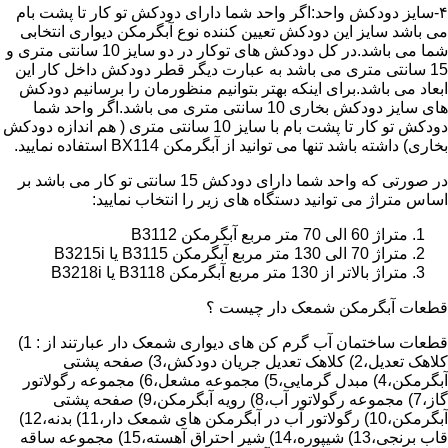
۴-سایز دودکش واحد:اگر واحد شما دارای دودکش تو کار تا پشت بام
می باشد سایز این دودکش تعیین کننده نوع آبگرمکن دیواری انتخابی
شما می باشد.در کل دودکش های توکار در دو سایز 10 سانتی متری و
15 سانتی متری می باشد به عبارت دیگر قطر دودکش داخل کار این
ابعاد می باشد.برای اینکه بهتر بتوانیم منظورمان را برسانیم دودکش
های سایز دودکش بخاری 10 سانتی متری می باشد.اگر واحد شما
دودکش تو کار تا پشت بام با سایز 10 سانتی متری ( هم اندازه دودکش
بخاری) داشته باشد تنها می توانید از آبگرمکن BX114 استفاده نمایید.
در صورتی که واحد شما دارای دودکش 15 سانتی تو کار می باشد بر
اساس متراژ می توانید دستگاه های زیر را انتخاب نمایید:
متراژ 60 الی 70 متر مربع آبگرمکن B3112
متراژ 70 الی 130 متر مربع آبگرمکن B3115 یا B3215i
متراژ بالاتر از 130 متر مربع آبگرمکن B3118 یا B3218i
قطعات آبگرمکن شمعک دار چیست ؟
قطعات ساختمان آب گرم کن های دیواری شمعک دار عبارتند از : 1)
کلاهک تعدیل،2) کلاهک تعدیل جریان دودکش،3) صفحه پشتی
آبگرمکن،4) مبدل گرمایی،5) مجموعه مشعل،6) مجموعه رگولاتور
گاز،7) مجموعه رگولاتور آب،8) رویه آبگرمکن،9) صفحه پشتی
آبگرمکن،10) رگولاتور آب در آبگرمکن های شمعک دار،11) بدنه،12)
قاب برنجی،13) شیپوره،14) شیر احتراق آهسته،15) مجموعه ساقه