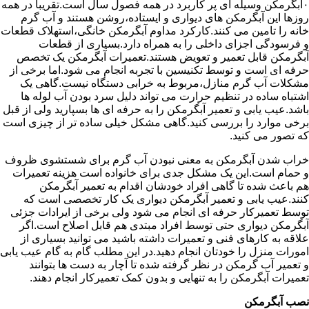
۰آبگرمکن وسیله ای پر کاربرد در همه فصول سال است.تقریبا در همه
روزها این آبگرمکن های دیواری و ایستاده،روشن هستند و آب گرم
خانه را تامین می کنند.کارکرد مداوم آبگرمکن خانگی،استهلاک قطعات
و فرسودگی اجزای داخلی را به همراه دارد.بسیاری از قطعات
آبگرمکن قابل تعمیر و تعویض هستند.تعمیرات آبگرمکن یک تخصص
حرفه ای است و توسط تکنیسین با تجربه انجام می شود.اما برخی از
مشکلات آب گرم منازل،مربوط به خرابی دستگاه نیست.گاهی یک
اشتباه ساده در تنظیم حرارت می تواند دلیل سرد بودن آب لوله ها
باشد.عیب یابی و تعمیر آبگرمکن را به حرفه ای ها بسپارید ولی از قبل
برخی موارد را بررسی کنید.گاهی مشکل خیلی ساده تر از چیزی است
که تصور می کنید.
خراب شدن آبگرمکن به معنی نبودن آب گرم برای شستشوی ظروف
و حمام است.این یک مشکل جدی برای خانواده است هزینه تعمیرات
هم باعث شده تا گاهی افراد خودشان اقدام به تعمیر آبگرمکن
کنند.عیب یابی و تعمیر آبگرمکن دیواری یک کار تخصصی است که
توسط تعمیرکار حرفه ای انجام می شود ولی برخی از ایرادات جزئی
آبگرمکن دیواری حتی توسط افراد مبتدی هم قابل اصلاح است.اگر
علاقه به کارهای فنی و تعمیرات داشته باشید می توانید بسیاری از
امورات منزل را خودتان انجام دهید.در این مطلب گام به گام عیب یابی
و تعمیر آب گرمکن در نظر گرفته شده تا آچار به دست ها بتوانند
تعمیرات آبگرمکن را به تنهایی و بدون کمک تعمیرکار انجام دهند.
نصب آبگرمکن