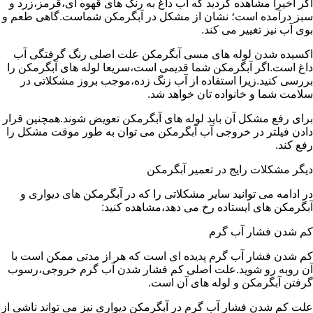
اگر اخیرا مشاهده کردید که آب داغ به رنگ های قهوه ای،قرمز،زرد و
سبز درآمده است؛ نشان از مشکل در آبگرمکن شماست.گاهی طعم و
بوی آب نیز تغییر می کند.
اکسیده شدن لوله های مسی آبگرمکن علت اصلی رنگ گرفتگی آب
داغ است.اگر آبگرمکن شما قدیمی است،سریعا لوله های آبگرمکن را
بررسی کنید.زیرا استفاده از آب زنگ زده،موجب بروز مشکلاتی در
سلامت شما و خانواده تان خواهد شد.
برای رفع مشکل آن باید لوله های آبگرمکن تعویض شوند.همچنین قرار
دادن فیلتر در خروجی آب آبگرمکن می توان به طور موقت مشکل را
رفع کند.
دیگر مشکلات رایج در تعمیر آبگرمکن
در ادامه می توانید سایر مشکلاتی را که در آبگرمکن های دیواری و
آبگرمکن های ایستاده رخ می دهد،مشاهده کنید:
کم شدن فشار آب گرم
کم شدن فشار آب گرم پدیده ای است که هر از مدتی ممکن است با
آن روبه رو شوید.علت اصلی کم فشار شدن آب گرم خروجی،رسوب
گرفتن آبگرمکن و لوله های آن است.
علت کم شدن فشار آب گرم در آبگرمکن دیواری نیز می تواند ناشی از