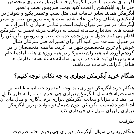
اگر برای نصب و یا تعمیر آبگرمکن خانه تان نیاز به نیروی متخصص
فنی دارید،اپلیکیشن را نصب کنید.قیمت سرویس نصب و تعمیر
آبگرمکن همانند سایر خدمات فنی مثل نصب و تعمیر پکیج و شوفاژ در
اپلیکیشن شفاف و دقیق اعلام شده است.هزینه سرویس نصب و تعمیر
آبگرمکن در سراسر تهران ثابت است و تمامی همیاران با اشراف به
قیمت های استاندارد سامانه نسبت به دریافت هزینه تعمیرات آبگرمکن
اقدام می کنند.جدول به روز شده خدمات نصب و سرویس آبگرمکن را
در جدول مشاهده می کنید.اگر برای تعمیرات فنی منزلتان دنبال
خوش نام ترین متخصصین شهر می گردید ما همه متخصصان را در
گردهم آورده ایم.همیاران تعمیرکار در همه روزهای هفته آماده انجام
سفارش های ثبت شده در اپ این سامانه هستند.همه سفارش ها
شامل گارانتی خدمات می باشد.
هنگام خرید آبگرمکن دیواری به چه نکاتی توجه کنیم؟
هنگام خرید آبگرمکن دیواری باید توجه کنید،پرداخته ایم.مطالعه این
قسمت پاسخ سوال "آبگرمکن دیواری چی بخرم" شما را به طور کامل
می دهد تا با مزایا و معایب آبگرمکن دیواری برقی،گازی و مدل های آن
آشنا شوید (معایب ابگرمکن بدون شمعک) و بتوانید بهترین آبگرمکن
دیواری را برای منزل تان خریداری کنید.
ظرفیت
هنگام پرسیدن سوال "آبگرمکن دیواری چی بخرم" حتما ظرفیت