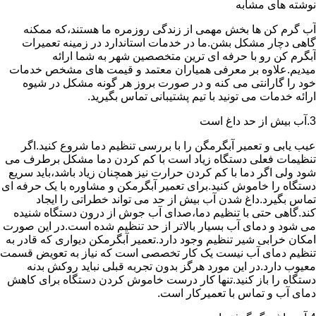
نوشته های مشابه
آب گرم کن ها بخش مهمی از زندگی روزمره ما هستند،که ممکنه
گاهی دچار مشکل بشن.ما در خدمات استاندارد در زمینه تعمیرات
آبگرم کن رو با حرفه ای ترین متخصصین شهر به شما ارائه
میدیم.علاوه بر معرفی همیاران معتمد و قیمت های مشخص خدمات
خود را گارانتی می کنه و در صورت بروز هر گونه مشکل در شیوه
ارائه خدمات می تونید با تیم پشتیبانی تماس بگیرید.
3.آب بیش از حد داغ است
عیب یابی و تعمیر آبگرمگن را با بررسی تنظیم دما شروع کنید.اگر
تنظیمات فعلی دستگاه زیاد است با کم کردن دما مشکل برطرف می
شود ولی اگر دما با کم کردن حرارت نیز همچنان زیاد باشد،باید سریع
دستگاه را خاموش کنید.برای تعمیر آبگرمکن و مشاوره با یک حرفه ای
تماس بگیرد.داغ شدن آب بیش از حد می تواند خطراتی را ایجاد
کند.گاهی حتی با تنظیم دما،صدای آب جوش از درون دستگاه شنیده
می شود و دمای آب بسیار بالاتر از حد تنظیم شده است.در این صورت
امکان خرابی شیر تنظیم وجود دارد.تعمیر آبگرمکن دیواری که قادر به
تنظیم دمای آب نیست یک کار تخصصی است که نیاز به تعویض قسمت
معیوب دارد.در این مورد هرگز بدون تجربه قبلی نباید روکش بدنه
دستگاه را باز کنید.تنها کار درست خاموش کردن دستگاه برای کاهش
دمای آب و تماس با تعمیرکار است.