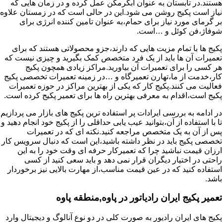
هستند.در تابستان به عنوان آبگرمکن عمل کرده و در زمان هایی که
نیاز است پکیج روشن می شود.این در حالی است که در زمستان علاوه
بر گرمای مورد نیاز برای حمام،به عنوان تامین کننده انرژی برای
شوفاژ،فن کوئل و …است.
پکیج ها با تمام مزیت هایی که دارند،جزو محصولاتی هستند که برای
تعمیرات آن ها باید از یک فرد متخصص کمک بگیرید و چیزی نیست که
هر کسی را برای تعمیرات آن بیاورید.مراکز زیادی همچون پکیج
کار،خدمت از ما،تهارن تعمیرگاه و …در زمینه تعمیرات تخصصی پکیج
فعالیت می کنند.پکیج کار که یکی از بهترین مراکز در حوزه تعمیرات
پکیج است،اقدام به معرفی بهترین راه ها برای تعمیر پکیج کرده است.
در ادامه به بررسی ایرادات پر استفاده ترین پکیج های بازار می پردازیم
تا با استفاده از آن،بتوانید عیب یابی حداقلی را از پکیج خود انجام دهید و
پس از آن به یک متخصص مراجعه کنید.نکته ای که در تعمیرات
تخصصی پکیج باید در نظر داشته باشید،این است که دنبال سرویس کار
ارزان قیمت نباشید چرا که تعمیرکار حرفه ای وقت خود را به این
راحتی در اختیار دیگران قرار نمی دهد و باید سعی کنید از کسی
استفاده کنید که در عین قیمت مناسب،از مهارت بالایی نیز برخوردار
باشد.
تعمیر پکیج ایران رادیاتور در پاوه,منطقه پاوه
پکیج های ایران رادیور به صورت کلی در دو نوع آنالوگ و دیجیتال وارد