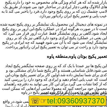
بازار شده اند که هر کدام ویژگی های مخصوص به خود را دارند.پکیج
های آنالاوگ وقتی دچار ایرادی در ساختار خود می شوند،از طریق یک
لامپ چشمک زن که بر روی پکیج وجود دارد،فرد را باخبر می کند تا به
عیب یابی و تعمیر پکیج ایران رادیاتور بپردازد.
در نمونه های دیجیتال این محصول،یک نمایشگر بر روی پکیج تعبیه شده
است تا در صورت هرگونه ایراد در عملکرد پکیج،این ارور بر روی پکیج
ایجاد شود.گاهی بر روی نمایشگر فقط عبارت ارور قرار می گیرد که
این یعنی در عملکرد پکیج ایرادی وجود دارد.گاهی نیز یک کد بر روی
نمایشگر ایجاد می شود که با آن می شود فهمید که چه ایرادی در پکیج
وجود دارد و راحت تر می توان به تعمیر پکیج ایران رادیاتور پرداخت.
تعمیر پکیج بوتان پاوه,منطقه پاوه
این پکیج ها نیز عمدتا با یک کد که بر روی صفحه نمایگشر پکیج ایجاد
می شود،قابل شناسایی هستند و اگر پکیج شما دارای مشکلی بود و
کدی برای شما نمایش داده شد،اولین کار برای تعمیر پکیج بوتان،این
است که عیب یابی انجام دهید و ایرادی که وجود دارد را بررسی کنید
که از کجا نشات می گیرد.برای این کار می توانید به دفترچه راهنمای
محصول خود مراجعه کنید که معمولا تمامی ایرادهایی که ممکن است
تلفن تماس فوری
تعمیر آبگرمکن پاوه,تعمیر پکیج در پاوه
برای پکیج پیش بیاید در آن قرار گرفته است.
☞☏
tel:09360937370
گاهی نیز هنگام خرابی پکیج،هیچ اروری نمایش داده نمی شود.در واقع
در این حالت برد موجود در پکیج بوتان،نتوانسته است ایراد آن را پیدا