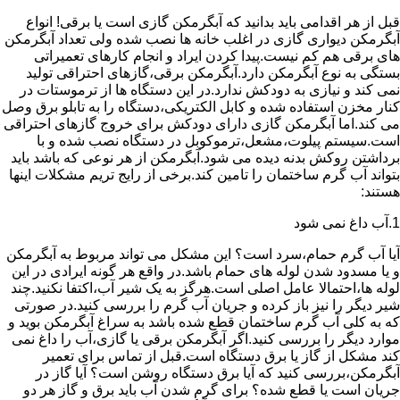
قبل از هر اقدامی باید بدانید که آبگرمکن گازی است یا برقی! انواع
آبگرمکن دیواری گازی در اغلب خانه ها نصب شده ولی تعداد آبگرمکن
های برقی هم کم نیست.پیدا کردن ایراد و انجام کارهای تعمیراتی
بستگی به نوع آبگرمکن دارد.آبگرمکن برقی،گازهای احتراقی تولید
نمی کند و نیازی به دودکش ندارد.در این دستگاه ها از ترموستات در
کنار مخزن استفاده شده و کابل الکتریکی،دستگاه را به تابلو برق وصل
می کند.اما آبگرمکن گازی دارای دودکش برای خروج گازهای احتراقی
است.سیستم پیلوت،مشعل،ترموکوبل در دستگاه نصب شده و با
برداشتن روکش بدنه دیده می شود.آبگرمکن از هر نوعی که باشد باید
بتواند آب گرم ساختمان را تامین کند.برخی از رایج تریم مشکلات اینها
هستند:
1.آب داغ نمی شود
آیا آب گرم حمام،سرد است؟ این مشکل می تواند مربوط به آبگرمکن
و یا مسدود شدن لوله های حمام باشد.در واقع هر گونه ایرادی در این
لوله ها،احتمالا عامل اصلی است.هرگز به یک شیر آب،اکتفا نکنید.چند
شیر دیگر را نیز باز کرده و جریان آب گرم را بررسی کنید.در صورتی
که به کلی آب گرم ساختمان قطع شده باشد به سراغ آبگرمکن بوید و
موارد دیگر را بررسی کنید.اگر آبگرمکن برقی یا گازی،آب را داغ نمی
کند مشکل از گاز یا برق دستگاه است.قبل از تماس برای تعمیر
آبگرمکن،بررسی کنید که آیا برق دستگاه روشن است؟ آیا گاز در
جریان است یا قطع شده؟ برای گرم شدن آب باید برق و گاز هر دو