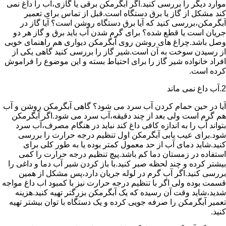
موارد دیگر را بررسی کنید.اگر آبگرمکن برقی یا گازی،آب را داغ نمی
کند مشکل از گاز یا برق دستگاه است.قبل از تماس برای تعمیر
آبگرمکن،بررسی کنید که آیا برق دستگاه روشن است؟ آیا گاز در
جریان است یا قطع شده؟ برای گرم شدن آب باید برق و گاز هر دو
وصل باشد.چراغ های روشن روی آبگرمکن دیواری هم راهنمای خوبی
از رسیدن سوخت به آن است.شیر گاز را بررسی کنید گاهی یکی از
افراد خانواده شیر گاز را برای احتیاط بسته و این موضوع را فراموش
کرده است.
2.آب داغ نمی ماند
آیا در حین حمام کردن آب سرد می شود؟ گاهی آبگرمکن روشن و آب
هم گرم است ولی بعد از چند دقیقه،آب سرد می شود.اگر آبگرمکن
بتواند آب را به اندازه کافی داغ کند نباید در هنگام مصرف،آب سرد
شود.برای عیب یابی آبگرمکن اول تنظیم درجه حرارت را بررسی
کنید.شاید دمای آب از حد معمول کمتر بوده یا به طور کلی برای
استفاده در زمستان دما کم باشد.پیچ تنظیم درجه حرارت را کمی
بیشتر کرده و چند لحظه صبر کنید.با باز کردن شیر آب دما و داغی را
بررسی کنید.اگر آب گرم در لوله جریان دارد،پس مشکل از همین
قسمت بوده ولی اگر با تنظیم درجه حرارت نیز با کمبود اب داغ مواجه
شدید،شاید وقت آن رسیده که یک آبگرمکن بزرگتر تهیه کنید.هزینه
تعمیر آبگرمکن را صرفه جویی کرده و یک دستگاه با توان بیشتر تهیه
کنید.