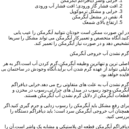
خرابی واشر دیافراگم آبگرمکن
افت فشار گاز ورودی؛ افت فشار آب ورودی
خرابی و مشکل ترموکوپل
نقص در مشعل آبگرمکن
ارتفاع بالای شمعک
در این صورت ممکن است خودتان نتوانید آبگرمکن را عیب یابی
کنید.آنگاه متخصص و تعمیرکار آبگرمکن می تواند مشکل را سریعا
تشخیص دهد و در صورت نیاز آبگرمکن را تعمیر کند.
گرم نشدن آب خروجی آبگرمکن
اصلی ترین و تنهاترین وظیفه آبگرمکن،گرم کردن آب است.اگر به هر
دلیلی نتواند از عهده گرم شدن آب برآید،آنگاه وجودش در ساختمان بی
فایده خواهد بود.
گرم نشدن آب به علت های متفاوتی رخ می دهد.خرابی دیافراگم
آبگرمکن،وجود رسوب در مبدل های حرارتی،رسوب در مخزن و
قطعات آبگرمکن از دلایل گرم نشدن آب آبگرمکن هستند.
برای رفع مشکل باید آبگرمکن را رسوب زدایی و جرم گیری کنید.اگر
همچنان آب خروجی آبگرمکن سرد است؛ باید دیافراگم دستگاه را
بررسی کنید.
دیافراگم آبگرمکن قطعه ای پلاستیکی و مشابه یک واشر است.آن را