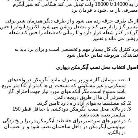
را به 14000 تا 18000 ولت تبدیل می کند.هنگامی که شیر آبگرم
مصرفی باز می شود با فرمان برد
از یک طرف جرقه زده می شود و از طرف دیگر همزمان شیر برقی
مسیر گاز را باز می کند و مشعل روشن می شود.الکترود آیونایز ( حس
گر ) در کنار شعله قرار دارد و تا زمانی که شعله را حس کند شعله
روشن می ماند و تعمیر
برد کنترل یک کار بسیار مهم و تخصصی است و برای برد باید به
نمایندگی مربوطه تماس حاصل شود
اصول انتخاب محل نصب آبگرمکن دیواری
نصب وسایل گاز سوز پر مصرف مانند آبگرمکن در واحدهای
مسکونی و غیر مسکونی که مسحت آن ها کمتر از 60 متر مربع
باشد ممنوع است،مگر آنکه هوای مورد نیاز جهت احتراق گاز
مصرفی آن ها از طریق دریچه دائمی
که مستقیما به هوای آزاد راه دارد تامین گردد.
در بالای محل نصب آبگرمکن دودکشی با حداقل قطر 150
میلیمتر تعبیه شده باشد.
در شهر های سردسیر برای حفاظت آبگرمکن در برابر یخ زدگی
میبایستی آبگرمکن در داخل ساختمان نصب شود و از نصب آن
در بالکن،