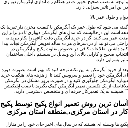
و توجه به نصب صحیح تجهیزات در هنگام راه اندازی آبگرمکن دیواری
در این امر تاثیر بسزایی دارد.
دوام و طول عمر بالا
گفته می شود که طول عمر یک آبگرمکن با کیفیت مخزن دار تقریبا یک
دهه است.این درحالیست که مدل های آبگرمکن دیواری تا دو برابر این
مدت عمر می کنند.اگر در خرید آبگرمکن دقت کافی را بکار ببرید به
راحتی می توانید از دردسرهای هر ده ساله تعویض آبگرمکن نجات پیدا
کنید.داشتن اطلاعات کافی در خصوص تفاوت پکیج و آبگرمکن در
انتخاب صحیح و کارایی بالای این وسایل در سیستم داخلی ساختمان
تاثیر بسزایی دارد.
بعد از خرید آبگرمکن به این نکته توجه کنید که بهتر است بصورت دوره
ای آبگرمکن خود را تعمیر و سرویس کنید تا از هزینه های هنگفت خرید
دوباره آبگرمکن جلوگیری کنید و در صورت بروز مشکل در آبگرمکن
بلافاصله از یک تکنسین تعمیر آبگرمکن کمک بگیرید.با نصب اپلیکیشن
"" همیشه به یک تعمیرکار حرفه ای و متخصص دسترسی دارید.
آسان ترین روش تعمیر انواع پکیج توسط پکیج
کار در استان مرکزی،,منطقه استان مرکزی
پکیج ها وسیله ای هستند که در سال های اخیر جای خود را در منازل