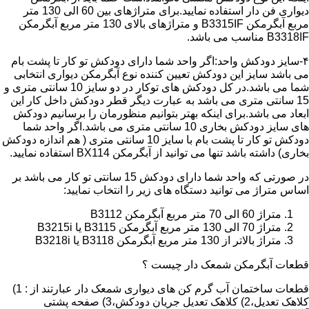
دیواری فن دار استفاده نمایید.برای متراژهای بین 60 الی 130 متر
مربع آبگرمکن B3315IF و متراژهای بالای 130 متر مربع آبگرمکن
B3318IF مناسب می باشد.
۴-سایز دودکش واحد:اگر واحد شما دارای دودکش تو کار تا پشت بام
می باشد سایز این دودکش تعیین کننده نوع آبگرمکن دیواری انتخابی
شما می باشد.در کل دودکش های توکار در دو سایز 10 سانتی متری و
15 سانتی متری می باشد به عبارت دیگر قطر دودکش داخل کار این
ابعاد می باشد.برای اینکه بهتر بتوانیم منظورمان را برسانیم دودکش
های سایز دودکش بخاری 10 سانتی متری می باشد.اگر واحد شما
دودکش تو کار تا پشت بام با سایز 10 سانتی متری ( هم اندازه دودکش
بخاری) داشته باشد تنها می توانید از آبگرمکن BX114 استفاده نمایید.
در صورتی که واحد شما دارای دودکش 15 سانتی تو کار می باشد بر
اساس متراژ می توانید دستگاه های زیر را انتخاب نمایید:
متراژ 60 الی 70 متر مربع آبگرمکن B3112
متراژ 70 الی 130 متر مربع آبگرمکن B3115 یا B3215i
متراژ بالاتر از 130 متر مربع آبگرمکن B3118 یا B3218i
قطعات آبگرمکن شمعک دار چیست ؟
قطعات ساختمان آب گرم کن های دیواری شمعک دار عبارتند از : 1)
کلاهک تعدیل،2) کلاهک تعدیل جریان دودکش،3) صفحه پشتی