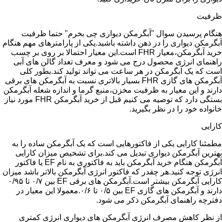
ظرفیت
هنگام پرسیدن سوال "آبگرمکن دیواری چی بخرم" حتما ظرفیت
آبگرمکن دیواری را در ذهن داشته باشید.یکی از پارامترهای مهم هنگام
خرید آبگرمکن،معیار FHR است.این معیار احتمالا بر روی بر چسب
راهنمای انرژی محصول درج می شود و معرف تعداد گالن های آبی
است که یک آبگرمکن در هر ساعت می تواند تولید کند.بطور کلی
آبگرمکن های گازی FHR بسیار بالاتری نسبت به آبگرمکن های برقی
دارند و این معیار به ظرفیت مخزن،منبع گرما و اندازه شعله آبگرمکن
بستگی دارد که توصیه می کنیم قبل از خرید آبگرمکن FHR مورد نیاز
خانواده خود را در نظر بگیرید.
کارایی
مطمئنا کارایی یکی از فاکتورهایی است که یک آبگرمکن ساده را به
بهترین آبگرمکن دیواری تبدیل می کند.برای تشخیص میزان کارایی
آبگرمکن هنگام خرید آبگرمکن باید به فاکتوری به نام EF یا فاکتور
انرژی توجه کنید.هر چقدر که فاکتور انرژی آبگرمکن بالاتر باشد میزان
کارایی آبگرمکن بیشتر است.آبگرمکن های برقی EF بین ۰/۷ تا ۰/۹۵
دارند و آبگرمکن های گازی EF بین ۰/۵ تا ۰/۶.معمولا این معیار در
دفترچه راهنمای آبگرمکن ذکر می شود.
از نظر کاهش مصرف انرژی آبگرمکن های دیواری انرژی کمتری