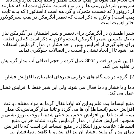
سرویس شود،این پمپ ها از دو نوع قسمت تشکیل شده اند که عبارتند
از : روتور ( که قسمت متحرک و گردنده است )،استاتور ( که بدنه ثابت
پمپ است ) و لازم به ذکر است که تعمیر آبگرمکن در پمپ سیرکولاتور
حائز اهمیت است.
شیر اطمینان در آبگرمکن برای تعمیر و شیر اطمینان در آبگرمکن نیاز
به یک تکنسین تعمیر آبگرمکن است،و لازم به ذکر است که این قطعه
برای جلو گیری از افزایش بیش از حد فشار در مدار گرمایش استفاده
می شود تا از ایجاد نشتی و آسیب در اتصالات جلوگیری نماید.
1) این شیر در فشار 3bar عمل کرده و حجم اضافی آب مدار گرمایش
را تخلیه می کند.
2) اگرچه در دستگاه های حرارتی شیرهای اطمینان با افزایش فشار،
دما و یا فشار و دما فعال می شوند ولی این شیر فقط با افزایش فشار
عمل می کند.
منبع انبساط بت علم به این که اولا،انتقال گرما به مواد مختلف باعث
افزایش حجم (اتبساط) آن ها می گردد و ثانیا مدار گرمایش،یک مدار
بسته است،لذا این افزایش حجم باید خنثی شده تا موجب بروز نشتی و
همچنین افزایش فشار در مدار گرمایش نگردد،نشانه خرابی منبع
انبساط : علامت بروز اشکال در منبع انبساط این است که با افزایش
دمای مدار گرمایش فشار آن نیز افزایش و با کاهش دما،فشار نیز