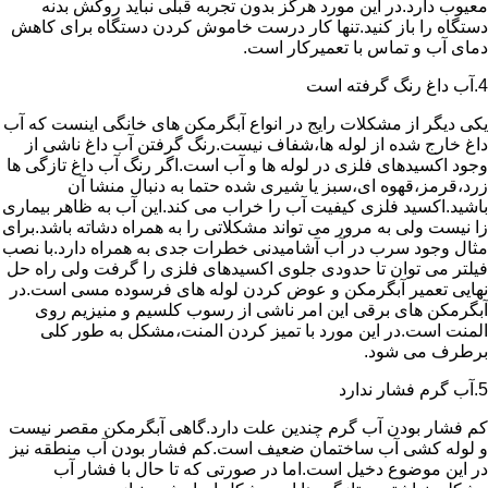
معیوب دارد.در این مورد هرگز بدون تجربه قبلی نباید روکش بدنه
دستگاه را باز کنید.تنها کار درست خاموش کردن دستگاه برای کاهش
دمای آب و تماس با تعمیرکار است.
4.آب داغ رنگ گرفته است
یکی دیگر از مشکلات رایج در انواع آبگرمکن های خانگی اینست که آب
داغ خارج شده از لوله ها،شفاف نیست.رنگ گرفتن آب داغ ناشی از
وجود اکسیدهای فلزی در لوله ها و آب است.اگر رنگ آب داغ تازگی ها
زرد،قرمز،قهوه ای،سبز یا شیری شده حتما به دنبال منشا آن
باشید.اکسید فلزی کیفیت آب را خراب می کند.این آب به ظاهر بیماری
زا نیست ولی به مرور می تواند مشکلاتی را به همراه دشاته باشد.برای
مثال وجود سرب در آب آشامیدنی خطرات جدی به همراه دارد.با نصب
فیلتر می توان تا حدودی جلوی اکسیدهای فلزی را گرفت ولی راه حل
نهایی تعمیر آبگرمکن و عوض کردن لوله های فرسوده مسی است.در
آبگرمکن های برقی این امر ناشی از رسوب کلسیم و منیزیم روی
المنت است.در این مورد با تمیز کردن المنت،مشکل به طور کلی
برطرف می شود.
5.آب گرم فشار ندارد
کم فشار بودن آب گرم چندین علت دارد.گاهی آبگرمکن مقصر نیست
و لوله کشی آب ساختمان ضعیف است.کم فشار بودن آب منطقه نیز
در این موضوع دخیل است.اما در صورتی که تا حال با فشار آب