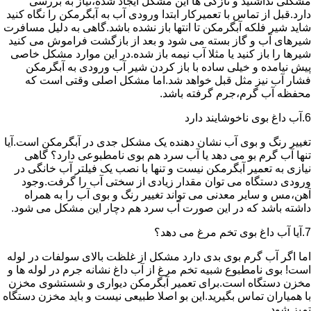
مشکلی نداشتید و تازگی ها این مشکل ایجاد شده،نیاز به بررسی
دارد.قبل از تماس با تعمیرکار ابتدا ورودی آب به آبگرمکن را نگاه کنید
شاید شیر فلکه آبگرمکن تا انتها باز نشده باشد.گاهی به دلیل مسافرت
شیرهای آب و گاز بسته می شود و بعد از بازگشت فراموش می کنید
شیرها را باز کنید یا مثلا آب نیمه باز شده.در این موارد مشکل خاصی
پیش نیامده و خیلی ساده با باز کردن شیر آب ورودی به آبگرمکن
فشار آب نیز مثل قبل خواهد شد.اما مشکل اصلی وقتی است که
محفظه آب گرم،جرم گرفته باشد.
6.آب داغ بوی ناخوشایند دارد
تغییر رنگ و بوی آب نشان دهنده یک مشکل جدی در آبگرمکن است.آیا
تنها آب گرم بو می دهد یا آب سرد هم بوی نامطبوعی دارد؟ گاهی
نیازی به تعمیر آبگرمکن نیست و تنها با نصب یک فیلتر آب خانگی در
ورودی دستگاه می توان مقدار زیادی از سختی آب را گرفت.وجود
آهن،مس و سایر معدنی می تواند تغییر رنگ و بوی آب را به همراه
داشته باشد که در این صورت آب سرد هم دچار این مشکل می شود.
7.آیا آب داغ بوی تخم مرغ می دهد؟
اما اگر آب گرم بوی بدی دارد مشکل از غلظت بالای سولفات در لوله
است! بوی نامطبوع شبیه تخم مرغ از آب داغ نشانه جرم در لوله ها و
مخزن دستگاه است.برای تعمیر آبگرمکن دیواری و شستشوی مخزن
با همیاران تماس بگیرید.این بو اصلا طبیعی نیست و باید مخزن دستگاه
تمیز شود.