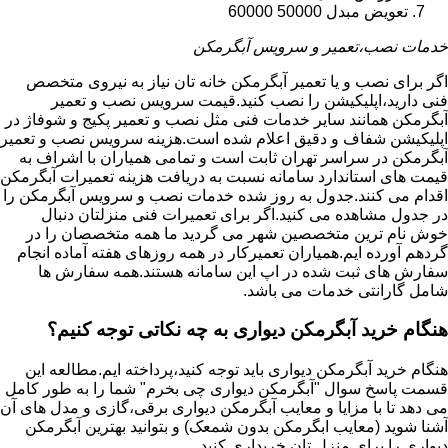
تعویض مبدل 50000 60000
خدمات نصب،تعمیر و سرویس آبگرمکن
اگر برای نصب و یا تعمیر آبگرمکن خانه تان نیاز به نیروی متخصص
فنی دارید،اپلیکیشن را نصب کنید.قیمت سرویس نصب و تعمیر
آبگرمکن همانند سایر خدمات فنی مثل نصب و تعمیر پکیج و شوفاژ در
اپلیکیشن شفاف و دقیق اعلام شده است.هزینه سرویس نصب و تعمیر
آبگرمکن در سراسر تهران ثابت است و تمامی همیاران با اشراف به
قیمت های استاندارد سامانه نسبت به دریافت هزینه تعمیرات آبگرمکن
اقدام می کنند.جدول به روز شده خدمات نصب و سرویس آبگرمکن را
در جدول مشاهده می کنید.اگر برای تعمیرات فنی منزلتان دنبال
خوش نام ترین متخصصین شهر می گردید ما همه متخصصان را در
گردهم آورده ایم.همیاران تعمیرکار در همه روزهای هفته آماده انجام
سفارش های ثبت شده در اپ این سامانه هستند.همه سفارش ها
شامل گارانتی خدمات می باشد.
هنگام خرید آبگرمکن دیواری به چه نکاتی توجه کنیم؟
هنگام خرید آبگرمکن دیواری باید توجه کنید،پرداخته ایم.مطالعه این
قسمت پاسخ سوال "آبگرمکن دیواری چی بخرم" شما را به طور کامل
می دهد تا با مزایا و معایب آبگرمکن دیواری برقی،گازی و مدل های آن
آشنا شوید (معایب ابگرمکن بدون شمعک) و بتوانید بهترین آبگرمکن
دیواری را برای منزل تان خریداری کنید.