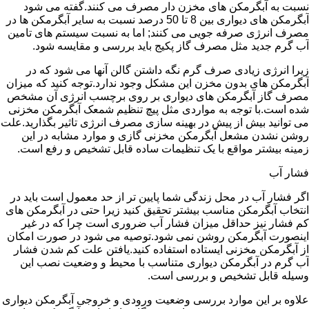
نسبت به آبگرمکن های مخزن دار مصرف می کنند.گفته می شود
آبگرمکن های دیواری بین 8 تا 50 درصد نسبت به سایر آبگرمکن ها در
مصرف انرژی صرفه جویی می کنند; اما به نسبت سیستم های تامین
آب گرم جدید مثل مصرف گاز پکیج باید بررسی و مقایسه شود.
زیرا انرژی زیادی صرف گرم نگه داشتن گالن آنها می شود که در
آبگرمکن های بدون مخزن این مشکل وجود ندارد.توجه کنید که میزان
مصرف گاز آبگرمکن های دیواری بر روی برچسب انرژی آن مشخص
شده است.با توجه به مواردی مثل پیچ تنظیم شمعک آبگرمکن مخزنی
می توانید بیش از پیش در بهینه سازی مصرف انرژی تاثیر بگذارید.علت
روشن نشدن مشعل آبگرمکن مخزنی گازی و موارد مشابه در این
زمینه بیشتر مواقع با یک تنظیمات ساده قابل تشخیص و رفع است.
فشار آب
اگر فشار آب در محل زندگی شما پایین تر از حد معمول است باید در
انتخاب آبگرمکن مناسب بیشتر تحقیق کنید زیرا حتی در آبگرمکن های
کم فشار نیز حداقل میزان فشار آب ضروری است چرا که در غیر
اینصورت آبگرمکن روشن نمی شود.توصیه می شود در صورت امکان
از آبگرمکن مخزنی ایستاده استفاده کنید.یافتن علت کم شدن فشار
آب گرم در آبگرمکن دیواری متناسب با محیط و وضعیت نصب این
وسیله قابل تشخیص و بررسی است.
علاوه بر این موارد بررسی وضعیت ورودی و خروجی آبگرمکن دیواری