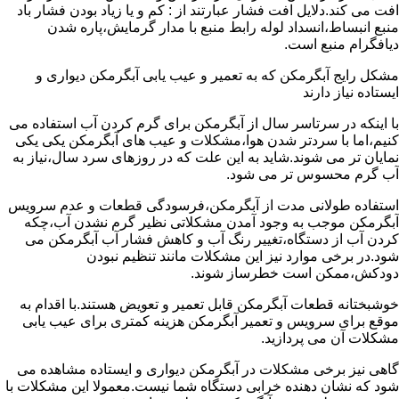
افت می کند.دلایل افت فشار عبارتند از : کم و یا زیاد بودن فشار باد
منبع انبساط،انسداد لوله رابط منبع با مدار گرمایش،پاره شدن
دیافگرام منبع است.
مشکل رایج آبگرمکن که به تعمیر و عیب یابی آبگرمکن دیواری و
ایستاده نیاز دارند
با اینکه در سرتاسر سال از آبگرمکن برای گرم کردن آب استفاده می
کنیم،اما با سردتر شدن هوا،مشکلات و عیب های آبگرمکن یکی یکی
نمایان تر می شوند.شاید به این علت که در روزهای سرد سال،نیاز به
آب گرم محسوس تر می شود.
استفاده طولانی مدت از آبگرمکن،فرسودگی قطعات و عدم سرویس
آبگرمکن موجب به وجود آمدن مشکلاتی نظیر گرم نشدن آب،چکه
کردن آب از دستگاه،تغییر رنگ آب و کاهش فشار آب آبگرمکن می
شود.در برخی موارد نیز این مشکلات مانند تنظیم نبودن
دودکش،ممکن است خطرساز شوند.
خوشبختانه قطعات آبگرمکن قابل تعمیر و تعویض هستند.با اقدام به
موقع برای سرویس و تعمیر آبگرمکن هزینه کمتری برای عیب یابی
مشکلات آن می پردازید.
گاهی نیز برخی مشکلات در آبگرمکن دیواری و ایستاده مشاهده می
شود که نشان دهنده خرابی دستگاه شما نیست.معمولا این مشکلات با