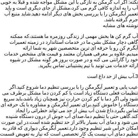
نکته: اگر آب گرمکن به تازگی با این مشکل مواجه شده و قبلا به خوبی
آب را به اندازه کافی گرم می کرد،مشکل از جای دیگری است و باید
تعمیر آبگرمکن را با بررسی بخش های دیگر ادامه دهید.شاید منبع آب
جرم گرفته باشد.
نوشته های مشابه
آب گرم کن ها بخش مهمی از زندگی روزمره ما هستند،که ممکنه
گاهی دچار مشکل بشن.ما در خدمات استاندارد در زمینه تعمیرات
آبگرم کن رو با حرفه ای ترین متخصصین شهر به شما ارائه
میدیم.علاوه بر معرفی همیاران معتمد و قیمت های مشخص خدمات
خود را گارانتی می کنه و در صورت بروز هر گونه مشکل در شیوه
ارائه خدمات می تونید با تیم پشتیبانی تماس بگیرید.
3.آب بیش از حد داغ است
عیب یابی و تعمیر آبگرمگن را با بررسی تنظیم دما شروع کنید.اگر
تنظیمات فعلی دستگاه زیاد است با کم کردن دما مشکل برطرف می
شود ولی اگر دما با کم کردن حرارت نیز همچنان زیاد باشد،باید سریع
دستگاه را خاموش کنید.برای تعمیر آبگرمکن و مشاوره با یک حرفه ای
تماس بگیرد.داغ شدن آب بیش از حد می تواند خطراتی را ایجاد
کند.گاهی حتی با تنظیم دما،صدای آب جوش از درون دستگاه شنیده
می شود و دمای آب بسیار بالاتر از حد تنظیم شده است.در این صورت
امکان خرابی شیر تنظیم وجود دارد.تعمیر آبگرمکن دیواری که قادر به
تنظیم دمای آب نیست یک کار تخصصی است که نیاز به تعویض قسمت