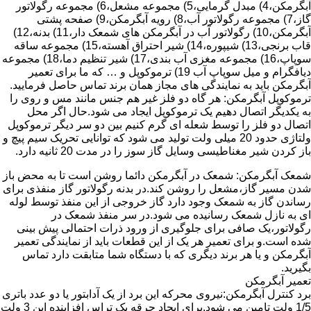
آبگرمکن،4) مبدل گرمایی،5) مجموعه مشعل،6) مجموعه رگولاتور
گاز،7) مجموعه رگولاتور آب،8) رویه آبگرمکن،9) صفحه پشتی
آبگرمکن،10) رگولاتور آب در آبگرمکن های شمعک دار،11) بدنه،12)
قاب برنجی،13) شیپوره،14) شیر احتراق آهسته،15) مجموعه ساقه
سوپاپ،16) مجموعه مغزی آب بندی،17) شیر تنظیم دما،18) مجموعه
دیافگرام و میل سوپاپ آب 19) ترموکوپل و … که ما برای تعمیر
آبگرمکن باید به نمایندگی های مجاز همان برند تماس حاصل فرمایید.
ترموکوپل آبگرمکن: هر گاه دو فلز غیر هم جنس مانند مس و روی را
به یکدیگر اتصال دهیم یک ترموکوپل ایجاد می شود.حال اگر محل
اتصال دو فلز را توسط شعله ای گرم کنیم بین دو سر دیگر ترموکوپل
ولتاژی حدود 20 میلی ولت تولید می شود که توانایی تحریک سیم پیچ و
باز کردن شیر مغناطیسی وسایل گاز سوز را در مدت 20 ثانیه دارد.
شمعک آبگرمکن: شمعک در آبگرمکن دائما روشن است تا به محض باز
شدن مسیر گاز،مشعل را روشن کند.در بدنه رگولاتور گاز منفذی برای
رساندن گاز به شمعک وجود دارد گاز خروجی از این منفذ توسط لوله
ای به نازل شمعک رسانیده می شود.در سر منفذ شمعک در
رگولاتور،یک صافی برای جلوگیری از ورود ذرات احتمالی پیش بینی
شده است.و برای تعمیر هر یک از این قطعات باید از نمایندگی تعمیر
آبگرمکن و یا هر برند دیگری که با دستگاه شما متابقت دارد تماس
بگیرید.
تعمیر آبگرمکن
برد کنترل آبگرمکن:نیروی محرکه این برد از یک آدابتور یا دو عدد باتری
1/5 ولت تامین می شود.برای ایجاد جرقه یک تراس افزاینده این 3 ولت