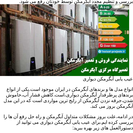
بررسی و تنظیم مجدد آبگرمکن توسط خودتان رفع می شود.
عیب یابی آبگرمکن دیواری
انواع مدل ها و برندهای آبگرمکن در ایران موجود است.یکی از انواع
برندهای پرطرفدار آبگرمکن دیواری،است.کاهش فشار آب،خاموش
شدن،جرقه نزدن آبگرمکن از رایج ترین مواردی است که در این مدل
آبگرمکن بروز می کند.
در ادامه،علت بروز مشکلات متداول آبگرمکن و راه حل رفع آن ها را
بررسی کرده ایم.برای عیب یابی آبگرمکن دیواری می توانید از
دستورالعمل های زیر بهره ببرید: