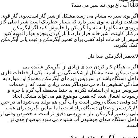
8.آیا آب داغ بوی تند سیر می دهد؟
اگر بوی سیر به مشام می رسد،مشکل از شیر گاز است.بوی گاز قوی
شباهت زیادی به بوی سیر دارد که بسیار خطرناک است.شیر اصلی گاز
ورودی دستگاه را بسته و آبگرمکن را خاموش کنید.اگر آبگرمکن
درکنار کابینت آشپزخانه قرار دارد،با باز کردن پنجره،هوا را تهویه کنید
سپس از خدمات لوله کشی برای تعمیر آبگرمکن و عیب یابی آبگرمکن
کمک بگیرید.
9.تعمیر آبگرمکن صدا دار
اگر به هنگام کار کردن صدای زیادی از آبگرمکن شنیده می
شود،ممکن است مشکل از شکستگی و یا آسیب یکی از قطعات فلزی
داخل دستگاه باشد.در سرویس دوره ای آبگرمکن معمولا این موارد به
سادگی تشخیص داده می شود.اگر مدت زیادی است که از خدمات
سرویس دوره ای استفاده نکرده اید حتما محفظه آب گرم با جرم و
رسوبات اشغال شده که همین موضوع هم می تواند مشکل ایجاد
کند.وقتی دستگاه روشن است و آب گرم هم تولید می شود اما در حین
کارکرد،سر و صدای دستگاه زیاد است با ما تماس بگیرید.برای عیب
یابی و تعمیر آبگرمکن نیاز به بررسی دقیق تر است.به خصوص وقتی از
داخل دستگاه صدای جوشیدن آب شنیده می شود موضوع جدی تر
است.
هزینه تعمیر آبگرمکن چقدر است؟