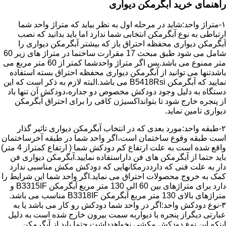
راهنمای خرید آبگرمکن دیواری
۱-متراژ واحد:شاید در مرحله اول به نظر بیاید که متراژ واحد شما
ارتباطی به نوع آبگرمکن انتخابی شما ندارد اما باید بدانید که نصب
آبگرمکن دیواری محفظه احتراق باز که بیشتر آبگرمکن دیواری را
شامل می شود طبق مبحث 17 مقرارت ساختما در متراژ های زیر 60
متر ممنوع می باشد.پس اگر متراژ واحدشما کمتر از 60 متر مربع می
باشدتنها می توانید از آبگرمکن دیواری محفظه احتراق بسته استفاده
نمایید که آبگرمکن B5418Rsi می باشد.البته لازم به ذکر است که این
دستگاه به دلیل وجود دودکش مخصوص دو جداره،دودکش آن تنها باد
از پنجره خارج شود تا بتوانداکسیژن کافی را برای احتراق آبگرمکن
دیواری تامین نماید.
۲-طبقه واحد:مورد بعدی که در انتخاب آبگرمکن دیواری تاثیر گذار
است طبقه وقوع ساختمان است،اگر واحد شما در طبقه آخرساختمان
واقع شده است به علت ارتفاع کم دودکش شما ( ارتفاع کمتراز 4 متر)
باید حتما از آبگرمکن های فن داراستفاده نمایید.آبگرمکن دیواری فن
دار به علت فنی که دارددرمکانهایی که دودکش مکش مناسبی ندارد
کمک به خروج محصولات احتراق می نماید.اگر واحد شما این شرایط را
دارد برای متراژهای بین 60 الی 130 متر مربع آبگرمکن B3315IF و
متراژهای بالای 130 متر مربع آبگرمکن B3318IF مناسب می باشد.
۳-نوع دودکش واحد:اگر در واحد شما دودکش رو کار می باشد یا به
عبارتی دیگراز پنجره یا دیواربه سمت بیرون خارج شده است به دلیل
اینکه این نوع دودکش مکشی نخواهدداشت حتما باید از آبگرمکن