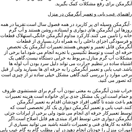
آبگرمکن برای رفع مشکلات کمک بگیرید.
راهنمای عیب یابی و تعمیر آبگرمکن در منزل
۰آبگرمکن وسیله ای پر کاربرد در همه فصول سال است.تقریبا در همه
روزها این آبگرمکن های دیواری و ایستاده،روشن هستند و آب گرم
خانه را تامین می کنند.کارکرد مداوم آبگرمکن خانگی،استهلاک قطعات
و فرسودگی اجزای داخلی را به همراه دارد.بسیاری از قطعات
آبگرمکن قابل تعمیر و تعویض هستند.تعمیرات آبگرمکن یک تخصص
حرفه ای است و توسط تکنیسین با تجربه انجام می شود.اما برخی از
مشکلات آب گرم منازل،مربوط به خرابی دستگاه نیست.گاهی یک
اشتباه ساده در تنظیم حرارت می تواند دلیل سرد بودن آب لوله ها
باشد.عیب یابی و تعمیر آبگرمکن را به حرفه ای ها بسپارید ولی از قبل
برخی موارد را بررسی کنید.گاهی مشکل خیلی ساده تر از چیزی است
که تصور می کنید.
خراب شدن آبگرمکن به معنی نبودن آب گرم برای شستشوی ظروف
و حمام است.این یک مشکل جدی برای خانواده است هزینه تعمیرات
هم باعث شده تا گاهی افراد خودشان اقدام به تعمیر آبگرمکن
کنند.عیب یابی و تعمیر آبگرمکن دیواری یک کار تخصصی است که
توسط تعمیرکار حرفه ای انجام می شود ولی برخی از ایرادات جزئی
آبگرمکن دیواری حتی توسط افراد مبتدی هم قابل اصلاح است.اگر
علاقه به کارهای فنی و تعمیرات داشته باشید می توانید بسیاری از
امورات منزل را خودتان انجام دهید.در این مطلب گام به گام عیب یابی