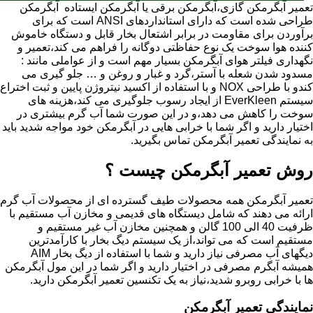
تعمیر آبگرمکن گازی،آبگرمکن برقی یا آبگرمکن ایستاده ​ آبگرمکن
طراحی شده است که دارای استانداردهای ANSI است که برای
برآوردن برای مقاومت در برابر اشتعال بخار قابل و دستگاه خاموش
کننده هوا سوخت یک نوع حفاظتی دوگانه را فراهم می کند،تعمیر و
نگهداری فیلتر هوای آبگرمکن بسیار مهم است و از عواملی مانند :
مسدود شدن شعله با آستر،گرد و غبار و روغن و … جلو گیری می
کندو با طراحی NOX و با استفاده از اکسید نیتروژن پایین و ثبت اختراع
سیستم EverKleen از ایجاد رسوب جلوگیری می کند،هزینه های
سوخت را کاهش می دهد،و در این صورت شما آب گرم بیشتری در
اختیار دارید و اگر شما با خرابی هایی در آبگرمکن خود مواجه شدید باید
به نمایندگی تعمیر آبگرمکن تماس بگیرید.
روش تعمیر آبگرمکن چیست ؟
تعمیر آبگرمکن همه محصولات طیف گسترده ای از محصولات آب گرم
ارائه می دهند که شامل دیستگاه های قدیمی و مخازن آب مستقیم با
ظرفیت 40 الی 100 گالن و همچنین مخازن آب غیر مستقیم و
مستقیم است که می تواند،از یک سیستم دیگ بخار با کارآمدترین
دیگهای آب مصرفی نیاز دارید و شما با استفاده از دیگ بخار AIM
همیشه آبگرم مصرفی در اختیار دارید و اگر شما در این مول آبگرمکن
ها با خرابی روبرو شدید،نیاز به یک تکنسین تعمیر آبگرمکن دارید.
نمایندگی تعمیر آبگرمکن