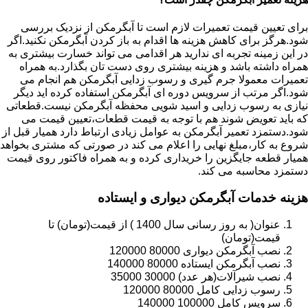
برای تعیین قیمت تعمیرات لازم است تا آبگرمکن از نزدیک بررسی
شود.هرگز برای کاهش هزینه ها اقدام به باز کردن آبگرمکن نکنید.اگر
در این زمینه تجربه ای ندارید هر اقدامی می تواند خسارت بیشتری به
همراه داشته باشد و هزینه بیشتری روی دست تان بگذارد.به همراه
تعمیرات معمولا جرم گیری و رسوب زدایی آبگرمکن هم انجام می
شود.اگر مرتب از سرویس دوره ای آبگرمکن استفاده کرده اید دیگر
نیازی به رسوب زدایی و اسید شویی محفظه آبگرمکن نیست.قطعاتی
که باید تعویض شوند هم با توجه به قیمت قطعات،تعیین قیمت می
شود.دستمزد تعمیر آبگرمکن به عوامل زیادی ارتباط دارد همیار قبل از
شروع به کار،مبلغ نهایی را اعلام می کند در صورتی که مشتری بخواهد
همیار قطعه جایگزین را خریداری کرده و به همراه فاکتور روی قیمت
دستمزد محاسبه می کند.
هزینه خدمات آبگرمکن دیواری و ایستاده
عنوان( به روز رسانی سال 1400 ) از قیمت(تومان) تا
قیمت(تومان)
نصب آبگرمکن دیواری 80000 120000
نصب آبگرمکن ایستاده 80000 140000
نصب شیرآلات(هر عدد) 30000 35000
رسوب زدایی کامل 80000 120000
سرویس کامل 100000 140000