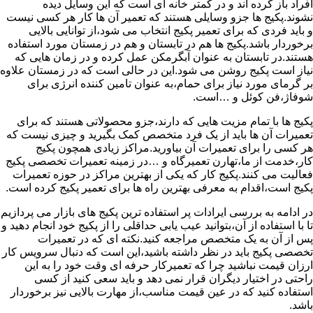
افراد باز کرده اند و در کمتر خانه ای است که این وسایل دیده
نشوند.پکیج ها جزو وسایلی هستند که تعمیر آن ها کار هر کسی نیست
و باید فردی که برای تعمیر پکیج انتخاب می شود،از توانایی بالایی
برخوردار باشد.پکیج ها هم در تابستان و هم در زمستان مورد استفاده
هستند.در تابستان به عنوان آبگرمکن عمل کرده و در زمان هایی که
نیاز است پکیج روشن می شود.این در حالی است که در زمستان علاوه
بر گرمای مورد نیاز برای حمام،به عنوان تامین کننده انرژی برای
شوفاژ،فن کوئل و …است.
پکیج ها با تمام مزیت هایی که دارند،جزو محصولاتی هستند که برای
تعمیرات آن ها باید از یک فرد متخصص کمک بگیرید و چیزی نیست که
هر کسی را برای تعمیرات آن بیاورید.مراکز زیادی همچون پکیج
کار،خدمت از ما،تهارن تعمیرگاه و …در زمینه تعمیرات تخصصی پکیج
فعالیت می کنند.پکیج کار که یکی از بهترین مراکز در حوزه تعمیرات
پکیج است،اقدام به معرفی بهترین راه ها برای تعمیر پکیج کرده است.
در ادامه به بررسی ایرادات پر استفاده ترین پکیج های بازار می پردازیم
تا با استفاده از آن،بتوانید عیب یابی حداقلی را از پکیج خود انجام دهید و
پس از آن به یک متخصص مراجعه کنید.نکته ای که در تعمیرات
تخصصی پکیج باید در نظر داشته باشید،این است که دنبال سرویس کار
ارزان قیمت نباشید چرا که تعمیرکار حرفه ای وقت خود را به این
راحتی در اختیار دیگران قرار نمی دهد و باید سعی کنید از کسی
استفاده کنید که در عین قیمت مناسب،از مهارت بالایی نیز برخوردار
باشد.