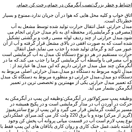
احتیاط و خطر بزرگ:نصب آبگرمکن در حمام،رخت کن حمام،
اتاق خواب و کلیه محل هایی که هوا در آن جریان ندارد،ممنوع و بسیار
خطرناک است.
مبدل حرارتی عمل انتقال حرارت تولید شده توسط مشعل به آب
(مصرفی و گرمایشی)در محفظه ای به نام مبدل حرارتی انجام می
شود.مبدل حرارتی از چند ردیف لوله مسی رفت و برگشتی تشکیل
شده است که به صورت افقی در بالای مشعل قرار گرفته و آب از آن
عبور می کند و گرمای تولید شده را جذب می نماید.عمل انتقال
حرارت مستقیم در هر دو نوع دستگاه تک مبدل به آب گرمایشی است
و آب مصرفی با واسطه آب گرمایشی گرما را جذب می کند.که ما در
آبگرمکن چند مبل مبدل حرارتی داریم که این مبدل ها عبارتند از :
مبدل ثانویه مربوط به دستگاه دو مبدل،مبدل حرارتی اصلی مربوط به
دستگاه دو مبدل،مبدل حرارتی دو منظوره مربوط به دستگاه تک مبدل
که تعمیر مبدل حرارتی یکی از مهمترین و تخصصی ترین در تعمیر
آبگرمکن بشمار می آید.
وظیفه پمپ سیرکولاتور در آبگرمکن:وظیفه این پمپ در آبگرمکن به
حرکت در آوردن آب در مدار گرمایشی است و در پکیج همیشه در
مسیر برگشت گرمایش قرار می گیرد و این پمپ از نوع سانتریفیوژ
(گریز از مرکز) بوده و با برق 220 ولت کار می کند.مبرای عملکرداین
نوع پمپ لازم است آب در قسمت میانی پروانه آب پخش کن وجود
داشته باشد،عمل خنک کاری و روان کاری یاتاقان های این پمپ فقط با
آب انجام می شود،این پمپ قابلیت تعمیر و سیم پیچی ندارد ولی باید