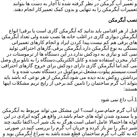
و تعمیر آب گرمکن در نظر گرفته شده تا آچار به دست ها بتوانند
تعمیرات آبگرمکن را به تنهایی و بدون کمک تعمیرکار انجام دهند.
نصب آبگرمکن
قبل از هر اقدامی باید بدانید که آبگرمکن گازی است یا برقی! انواع
آبگرمکن دیواری گازی در اغلب خانه ها نصب شده ولی تعداد آبگرمکن
های برقی هم کم نیست.پیدا کردن ایراد و انجام کارهای تعمیراتی
بستگی به نوع آبگرمکن دارد.آبگرمکن برقی،گازهای احتراقی تولید
نمی کند و نیازی به دودکش ندارد.در این دستگاه ها از ترموستات در
کنار مخزن استفاده شده و کابل الکتریکی،دستگاه را به تابلو برق وصل
می کند.اما آبگرمکن گازی دارای دودکش برای خروج گازهای احتراقی
است.سیستم پیلوت،مشعل،ترموکوبل در دستگاه نصب شده و با
برداشتن روکش بدنه دیده می شود.آبگرمکن از هر نوعی که باشد باید
بتواند آب گرم ساختمان را تامین کند.برخی از رایج تریم مشکلات اینها
هستند:
1.آب داغ نمی شود
آیا آب گرم حمام،سرد است؟ این مشکل می تواند مربوط به آبگرمکن
و یا مسدود شدن لوله های حمام باشد.در واقع هر گونه ایرادی در این
لوله ها،احتمالا عامل اصلی است.هرگز به یک شیر آب،اکتفا نکنید.چند
شیر دیگر را نیز باز کرده و جریان آب گرم را بررسی کنید.در صورتی
که به کلی آب گرم ساختمان قطع شده باشد به سراغ آبگرمکن بوید و