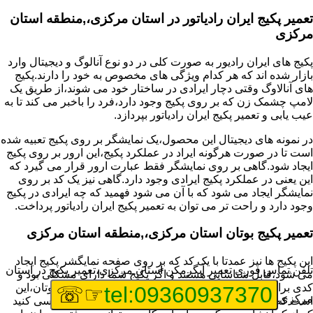
تعمیر پکیج ایران رادیاتور در استان مرکزی،,منطقه استان
مرکزی
پکیج های ایران رادیور به صورت کلی در دو نوع آنالوگ و دیجیتال وارد
بازار شده اند که هر کدام ویژگی های مخصوص به خود را دارند.پکیج
های آنالاوگ وقتی دچار ایرادی در ساختار خود می شوند،از طریق یک
لامپ چشمک زن که بر روی پکیج وجود دارد،فرد را باخبر می کند تا به
عیب یابی و تعمیر پکیج ایران رادیاتور بپردازد.
در نمونه های دیجیتال این محصول،یک نمایشگر بر روی پکیج تعبیه شده
است تا در صورت هرگونه ایراد در عملکرد پکیج،این ارور بر روی پکیج
ایجاد شود.گاهی بر روی نمایشگر فقط عبارت ارور قرار می گیرد که
این یعنی در عملکرد پکیج ایرادی وجود دارد.گاهی نیز یک کد بر روی
نمایشگر ایجاد می شود که با آن می شود فهمید که چه ایرادی در پکیج
وجود دارد و راحت تر می توان به تعمیر پکیج ایران رادیاتور پرداخت.
تعمیر پکیج بوتان استان مرکزی،,منطقه استان مرکزی
این پکیج ها نیز عمدتا با یک کد که بر روی صفحه نمایگشر پکیج ایجاد
تلفن تماس فوری
تعمیر آبگرمکن استان مرکزی،تعمیر پکیج در استان
می شود،قابل شناسایی هستند و اگر پکیج شما دارای مشکلی بود و
کدی برای شما نمایش داده شد،اولین کار برای تعمیر پکیج بوتان،این
☞☏
tel:09360937370
مرکزی
است که عیب یابی انجام دهید و ایرادی که وجود دارد را بررسی کنید