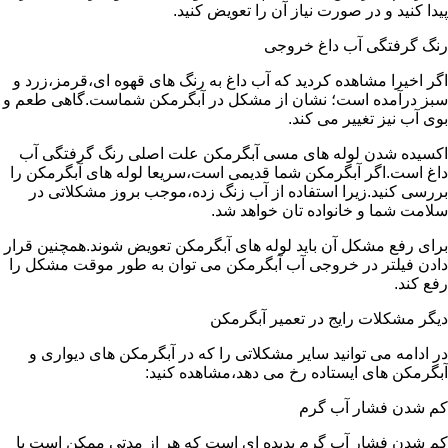
پیدا کنید و در صورت نیاز آن را تعویض کنید.
رنگ گرفتگی آب داغ خروجی
اگر اخیرا مشاهده کردید که آب داغ به رنگ های قهوه ای،قرمز،زرد و
سبز درآمده است؛ نشان از مشکل در آبگرمکن شماست.گاهی طعم و
بوی آب نیز تغییر می کند.
اکسیده شدن لوله های مسی آبگرمکن علت اصلی رنگ گرفتگی آب
داغ است.اگر آبگرمکن شما قدیمی است،سریعا لوله های آبگرمکن را
بررسی کنید.زیرا استفاده از آب زنگ زده،موجب بروز مشکلاتی در
سلامت شما و خانواده تان خواهد شد.
برای رفع مشکل آن باید لوله های آبگرمکن تعویض شوند.همچنین قرار
دادن فیلتر در خروجی آب آبگرمکن می توان به طور موقت مشکل را
رفع کند.
دیگر مشکلات رایج در تعمیر آبگرمکن
در ادامه می توانید سایر مشکلاتی را که در آبگرمکن های دیواری و
آبگرمکن های ایستاده رخ می دهد،مشاهده کنید:
کم شدن فشار آب گرم
کم شدن فشار آب گرم پدیده ای است که هر از مدتی ممکن است با