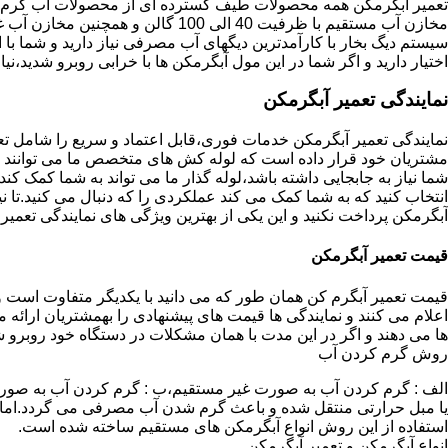
تعمیر آبگرمکن همه محصولات طیف گسترده ای از محصولات آب گرم ار
مخازن آب مستقیم با ظرفیت 40 الی 100 گا
اختیار دارید و اگر شما در این مول آبگرمکن ها با خرابی روبرو شدید،نیا
نمایندگی تعمیر آبگرمکن
نمایندگی تعمیر آبگرمکن خدمات فوری،قابل اعتماد و سریع را شامل ت
مشتریان خود قرار داده است که لوله کش های متخصص ما می توانند مدل
شما نیاز به جابجایی داشته باشد،لوله گذار ما می تواند به شما کمک 
انتخاب کنید که به شما کمک می کند عملکردی را که دنبال می کنید.تا نیا
آبگرمکن پرداخت نکنید و این یکی از بهترین ویژگی های نمایندگی تعمی
قیمت تعمیر آبگرمکن
قیمت تعمیر آبگرم کن همان طور که می دانید با یکدیگر متفاوت است و 
اعلام می کنند و نمایندگی ها قیمت های پیشنهادی را بهمشتریان ارائه 
ها می دهند و اگر در این مدت با همان مشکلات در دستگاه خود روبرو ش
روش گرم کردن آب
الف : گرم کردن آب به صورت غیر مستقیم،ب : گرم کردن آب به صورت
یا مبل حرارتی منتقل شده و باعث گرم شدن آب مصرفی می گردد.اماد
استفاده از این روش انواع آبگرمکن های مستقیم ساخته شده است.
انواع آبگرمکن و تعمیر آبگرمکن