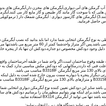
هایی که با سوخت گاز مانند گاز طبیعی و گاز مایع کار می کنند,آبگرمک
کنند,آبگرمکن هایی که با انرژی حیدری مانند آبگرمکن حیدری کار می کنند.3) آبگرمکن های گازسوز دیواری
باطی به نوع آبگرمکن انتخابی شما ندارد اما باید بدانید که نصب آبگرم
شود طبق مبحث 17 مقرارت ساختما در متراژ های زیر 60 متر
این دستگاه به دلیل وجود دودکش مخصوص دو جداره،دودکش آن تنها باد از پنجر
به علت فنی که دارددرمکانهایی که دودکش مکش مناسبی ندارد کمک به خ
رتی دیگراز پنجره یا دیواربه سمت بیرون خارج شده است به دلیل اینک