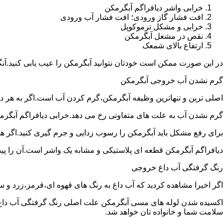
خرابی واشر دیافراگم آبگرمکن
افت فشار گاز ورودی؛ افت فشار آب ورودی
خرابی و مشکل ترموکوپل
نقص در مشعل آبگرمکن
ارتفاع بالای شمعک
در این صورت ممکن است خودتان نتوانید آبگرمکن را عیب یابی کنید.آن
گرم نشدن آب خروجی آبگرمکن
اصلی ترین و تنهاترین وظیفه آبگرمکن،گرم کردن آب است.اگر به هر دلی
گرم نشدن آب به علت های متفاوتی رخ می دهد.خرابی دیافراگم آبگر
برای رفع مشکل باید آبگرمکن را رسوب زدایی و جرم گیری کنید.اگر ه
دیافراگم آبگرمکن قطعه ای پلاستیکی و مشابه یک واشر است.آن را پیدا 
رنگ گرفتگی آب داغ خروجی
اگر اخیرا مشاهده کردید که آب داغ به رنگ های قهوه ای،قرمز،زرد و
اکسیده شدن لوله های مسی آبگرمکن علت اصلی رنگ گرفتگی آب داغ ا
سلامت شما و خانواده تان خواهد شد.