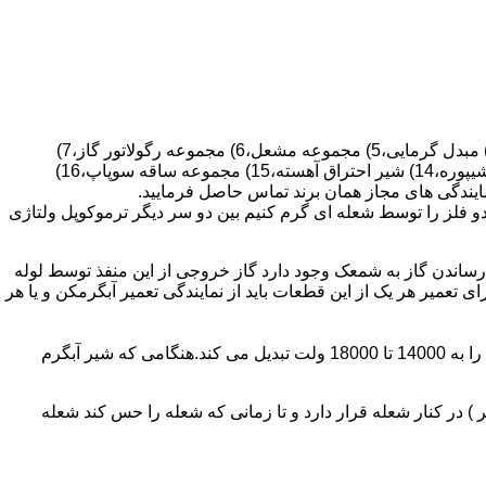
قطعات ساختمان آب گرم کن های دیواری شمعک دار عبارتند از : 1) کلاهک تعدیل،2) کلاهک تعدیل جریان دودکش،3) صفحه پشتی آبگرمکن،4) مبدل گرمایی،5) مجموعه مشعل،6) مجموعه رگولاتور گاز،7)
مجموعه رگولاتور آب،8) رویه آبگرمکن،9) صفحه پشتی آبگرمکن،10) رگولاتور آب در آبگرمکن های شمعک دار،11) بدنه،12) قاب برنجی،13) شیپوره،14) شیر احتراق آهسته،15) مجموعه ساقه سوپاپ،16)
و فلز را توسط شعله ای گرم کنیم بین دو سر دیگر ترموکوپل ولتاژی
ساندن گاز به شمعک وجود دارد گاز خروجی از این منفذ توسط لوله
عمیر هر یک از این قطعات باید از نمایندگی تعمیر آبگرمکن و یا هر
برد کنترل آبگرمکن:نیروی محرکه این برد از یک آدابتور یا دو عدد باتری 1/5 ولت تامین می شود.برای ایجاد جرقه یک تراس افزاینده این 3 ولت را به 14000 تا 18000 ولت تبدیل می کند.هنگامی که شیر آبگرم
در کنار شعله قرار دارد و تا زمانی که شعله را حس کند شعله