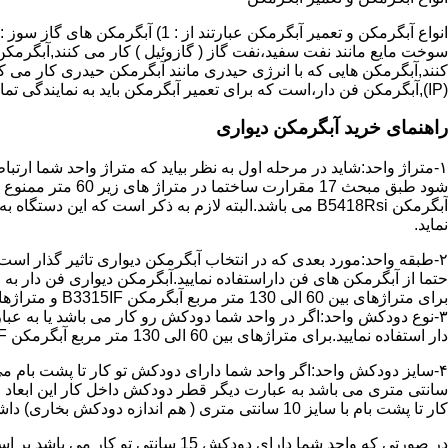
سوخت مایع مانند نفت سفید،نفت گاز ( گازوئیل ) کار می کنند,آبگرمکن 
(IP),آبگرمکن فن دار،است که برای تعمیر آبگرمکن باید به نمایندگی تماس حاصل فرمایید.
راهنمای خرید آبگرمکن دیواری
۱-متراژ واحد:شاید در مرحله اول به نظر بیاید که متراژ واحد شما ارت
آبگرمکن B5418Rsi می باشد.البته لازم به ذکر است که 
نماید.
حتما از آبگرمکن های فن داراستفاده نمایید.آبگرمکن دیواری فن دار 
برای متراژهای بین 60 الی 130 متر مربع آبگرمکن B3315IF و متراژهای بالای 130 متر مربع آبگرمکن B3318IF مناسب می باشد.
۳-نوع دودکش واحد:اگر در واحد شما دودکش رو کار می باشد یا به عبا
دار استفاده نمایید.برای متراژهای بین 60 الی 130 متر مربع آبگرمکن B3315IF و متراژهای بالای 130 متر مربع آبگرمکن B3318IF مناسب می باشد.
کار تا پشت بام با سایز 10 سانتی متری ( هم اندازه دودکش بخاری) داشته باشد تنها می توانید از آبگرمکن BX114 استفاده نمایید.
در صورتی که واحد شما دارای دودکش 15 سانتی تو کار می باشد بر اساس متراژ می توانید دستگاه های زیر را انتخاب نمایید: