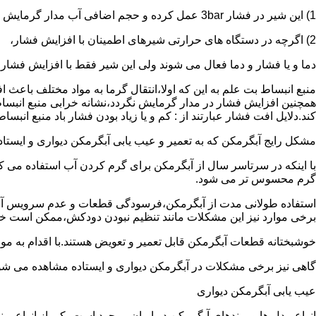
1) این شیر در فشار 3bar عمل کرده و حجم اضافی آب مدار گرمایش را تخلیه می کند.
2) اگرچه در دستگاه های حرارتی شیرهای اطمینان با افزایش فشار،
دما و یا فشار و دما فعال می شوند ولی این شیر فقط با افزایش فشار
منبع انبساط بت علم به این که اولا،انتقال گرما به مواد مختلف باعث
همچنین افزایش فشار در مدار گرمایش نگردد،نشانه خرابی منبع انبساط
کند.دلایل افت فشار عبارتند از : کم و یا زیاد بودن فشار باد منبع انب
مشکل رایج آبگرمکن که به تعمیر و عیب یابی آبگرمکن دیواری و ایستاده 
با اینکه در سرتاسر سال از آبگرمکن برای گرم کردن آب استفاده می ک
گرم محسوس تر می شود.
استفاده طولانی مدت از آبگرمکن،فرسودگی قطعات و عدم سرویس آبگ
برخی موارد نیز این مشکلات مانند تنظیم نبودن دودکش،ممکن است خ
خوشبختانه قطعات آبگرمکن قابل تعمیر و تعویض هستند.با اقدام به م
گاهی نیز برخی مشکلات در آبگرمکن دیواری و ایستاده مشاهده می شو
عیب یابی آبگرمکن دیواری
انواع مدل ها و برندهای آبگرمکن در ایران موجود است.یکی از انواع بر