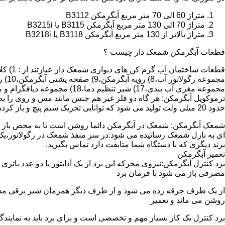
متراژ 60 الی 70 متر مربع آبگرمکن B3112
متراژ 70 الی 130 متر مربع آبگرمکن B3115 یا B3215i
متراژ بالاتر از 130 متر مربع آبگرمکن B3118 یا B3218i
قطعات آبگرمکن شمعک دار چیست ؟
مجموعه مغزی آب بندی،17) شیر تنظیم دما،18) مجموعه دیافگرام و میل سوپاپ آب 19) ترموکوپل و … که ما برای تعمیر آبگرمکن باید به نمایندگی های مجاز همان برند تماس حاصل فرمایید.
ترموکوپل آبگرمکن: هر گاه دو فلز غیر هم جنس مانند مس و روی را به
حدود 20 میلی ولت تولید می شود که توانایی تحریک سیم پیچ و باز کردن شیر مغناطیسی وسایل گاز سوز را در مدت 20 ثانیه دارد.
شمعک آبگرمکن: شمعک در آبگرمکن دائما روشن است تا به محض باز شد
ای به نازل شمعک رسانیده می شود.در سر منفذ شمعک در رگولاتور،یک ص
برند دیگری که با دستگاه شما متابقت دارد تماس بگیرید.
تعمیر آبگرمکن
مصرفی باز می شود با فرمان برد
از یک طرف جرقه زده می شود و از طرف دیگر همزمان شیر برقی مسیر گ
روشن می ماند و تعمیر
برد کنترل یک کار بسیار مهم و تخصصی است و برای برد باید به نمای