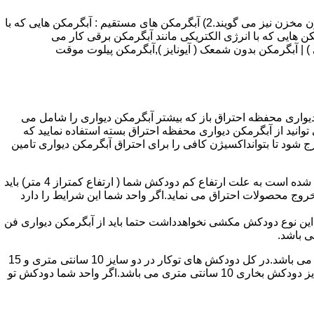
انواع آبگرمکن و تعمیر آبگرمکن عبارتند از : 1) آبگرمکن های گاز سوز : آب گرمکن های آنی دیواری,آبگرمکن های مخزن دار,آبگرمکن های بدون مخزن نیز می گویند.2) آبگرمکن های مستقیم : آبگرمکن هایی که با
ن هایی که با انرژی الکتریکی مانند آبگرمکن برقی کار می
 : آبگرمکن شمعک دار ( ترموکوپلی ) | آبگرمکن بدون شمعک ( آیونایز ),آبگرمکن پیلوت موقت
کن دیواری محفظه احتراق باز که بیشتر آبگرمکن دیواری را شامل می
 ممنوع می باشد.پس اگر متراژ واحدشما کمتر از 60 متر مربع می باشدتنها می توانید از آبگرمکن دیواری محفظه احتراق بسته استفاده نمایید که
ه خارج شود تا بتوانداکسیژن کافی را برای احتراق آبگرمکن دیواری تامین
۲-طبقه واحد:مورد بعدی که در انتخاب آبگرمکن دیواری تاثیر گذار است طبقه وقوع ساختمان است،اگر واحد شما در طبقه آخرساختمان واقع شده است به علت ارتفاع کم دودکش شما ( ارتفاع کمتراز 4 متر) باید
روج محصولات احتراق می نماید.اگر واحد شما این شرایط را دارد
ه این نوع دودکش مکشی نخواهدداشت حتما باید از آبگرمکن دیواری فن
۴-سایز دودکش واحد:اگر واحد شما دارای دودکش تو کار تا پشت بام می باشد سایز این دودکش تعیین کننده نوع آبگرمکن دیواری انتخابی شما می باشد.در کل دودکش های توکار در دو سایز 10 سانتی متری و 15
سانتی متری می باشد به عبارت دیگر قطر دودکش داخل کار این ابعاد می باشد.برای اینکه بهتر بتوانیم منظورمان را برسانیم دودکش های سایز دودکش بخاری 10 سانتی متری می باشد.اگر واحد شما دودکش تو