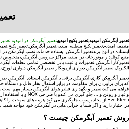
تعمی
تعمیر آبگرمکن امیدیه
,
تعمیر پکیج امیدیه
تعمیر آبگرمکن در امیدیه
,
تعمیر 
منطقه امیدیه,تعمیر پکیج منطقه امیدیه,تعمیر آبگرمکن,تعمیر پکیج,
ایستاده در انوع برندتعمیر آبگرمکن ایستاده خدمات نصب آبگرمکن در ام
منبع کوئل‌دار موتورخانه در امیدیه,مراکز سرویس آبگرمکن،متخصص ت
تعمیرکار آبگرمکن،تعمیرات و عیب یابی تخصصی تمامی قطعات آبگرمکن ب
الکتریک,تعمیر آبگرمکن دیواری آزمونکار,تعمیر آبگرمکن دیواری لورچ,تع
که برای برآوردن برای مقاومت در برابر اشتعال بخار قابل و دستگاه 
فراهم می کند،تعمیر و نگهداری فیلتر هوای آبگرمکن بسیار مهم است و
و غبار و روغن و … جلو گیری 
EverKleen از ایجاد رسوب جلوگیری می کند،هزینه های سوخت ر
در اختیار دارید و اگر شما با خرابی هایی در آبگرمکن خود مواجه شدید ب
روش تعمیر آبگرمکن چیست ؟