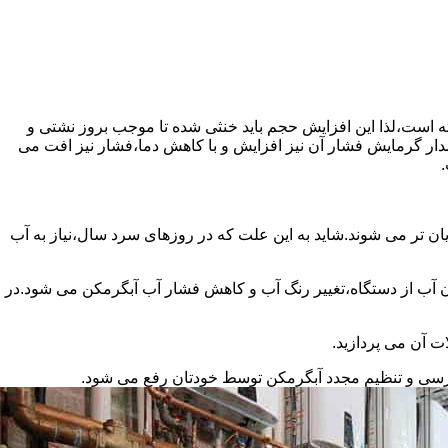
سته است،لذا این افزایش حجم باید خنثی شده تا موجب بروز نشتی و
دار گرمایش فشار آن نیز افزایش و با کاهش دما،فشار نیز افت می
.
ان تر می شوند.شاید به این علت که در روزهای سرد سال،نیاز به آب
ب از دستگاه،تغییر رنگ آب و کاهش فشار آب آبگرمکن می شود.در
ت آن می پردازید.
ررسی و تنظیم مجدد آبگرمکن توسط خودتان رفع می شود.