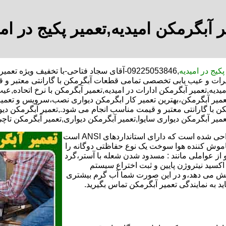
ر آبگرمکن امیدیه,تعمیر پکیج در امی
پکیج در امیدیه
,09225053846-آقای سجاد فتاحی-با تخفیف ویژ
تعمیرات و عیب یابی تخصصی تمامی قطعات آبگرمکن با گارانتی معتبر 
یدیه,تعمیر آبگرمکن ادارات در امیدیه,تعمیر آبگرمکن با نرخ اتحاده,ع
عمیر آبگرمکن،بهترین تعمیر کار ابگرمکن دیواری نصب،سرویس و تعمی
ا گارانتی معتبر و قیمت مناسب انجام می شود.,تعمیر آبگرمکن دیوار
میر آبگرمکن دیواری سایوا,تعمیر آبگرمکن دیواری,تعمیر آبگرمکن تاچی 
تعمیر آبگرمکن گازی،آبگرمکن برقی یا آبگرمکن ایستاده ​ آبگرمکن طراحی شده است که دارای استانداردهای ANSI است
خاموش کننده هوا سوخت یک نوع حفاظتی دوگانه را
 از عواملی مانند : مسدود شدن شعله با آستر،گرد
می کندو با طراحی NOX و با استفاده از اکسید نیتروژن پایین و ثبت اختراع سیستم
ا کاهش می دهد،و در این صورت شما آب گرم بیشتری
اید به نمایندگی تعمیر آبگرمکن تماس بگیرید.