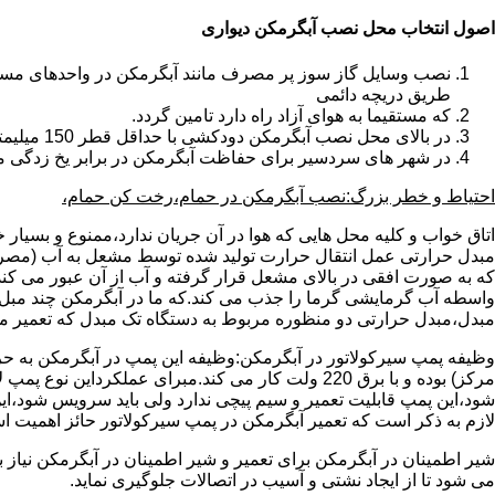
اصول انتخاب محل نصب آبگرمکن دیواری
طریق دریچه دائمی
که مستقیما به هوای آزاد راه دارد تامین گردد.
در بالای محل نصب آبگرمکن دودکشی با حداقل قطر 150 میلیمتر تعبیه شده باشد.
در شهر های سردسیر برای حفاظت آبگرمکن در برابر یخ زدگی م
احتیاط و خطر بزرگ:نصب آبگرمکن در حمام،رخت کن حمام،
اتاق خواب و کلیه محل هایی که هوا در آن جریان ندارد،ممنوع و بسیار
مبدل حرارتی عمل انتقال حرارت تولید شده توسط مشعل به آب (مصر
که به صورت افقی در بالای مشعل قرار گرفته و آب از آن عبور می کن
واسطه آب گرمایشی گرما را جذب می کند.که ما در آبگرمکن چند مبل مب
مبدل،مبدل حرارتی دو منظوره مربوط به دستگاه تک مبدل که تعمیر مب
وظیفه پمپ سیرکولاتور در آبگرمکن:وظیفه این پمپ در آبگرمکن به حر
مرکز) بوده و با برق 220 ولت کار می کند.مبرای ع
شود،این پمپ قابلیت تعمیر و سیم پیچی ندارد ولی باید سرویس شود،این
لازم به ذکر است که تعمیر آبگرمکن در پمپ سیرکولاتور حائز اهمیت ا
شیر اطمینان در آبگرمکن برای تعمیر و شیر اطمینان در آبگرمکن نیاز
می شود تا از ایجاد نشتی و آسیب در اتصالات جلوگیری نماید.