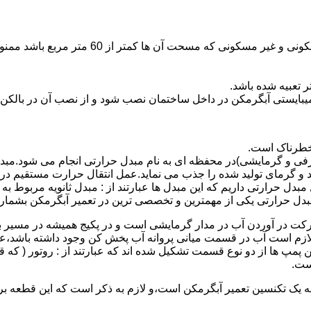
نصب وسایل گاز سوز پر مصرف مانند آبگرمکن د
یبایستی آبگرمکن در داخل ساختمان نصب شود و از نصب آن در بالکن،
 خطرناک است.
فی و گرمایشی)در محفظه ای به نام مبدل حرارتی انجام می شود.مب
د و گرمای تولید شده را جذب می نماید.عمل انتقال حرارت مستقیم د
دل حرارتی داریم که این مبدل ها عبارتند از : مبدل ثانویه مربوط ب
دل حرارتی یکی از مهمترین و تخصصی ترین در تعمیر آبگرمکن بشمار 
کت در آوردن آب در مدار گرمایشی است و در پکیج همیشه در مسیر بر
ملکرداین نوع پمپ لازم است آب در قسمت میانی پروانه آب پخش کن وجود داشته
 پمپ ها از دو نوع قسمت تشکیل شده اند که عبارتند از : روتور ( که
ست.
 به یک تکنسین تعمیر آبگرمکن است،و لازم به ذکر است که این قطعه ب