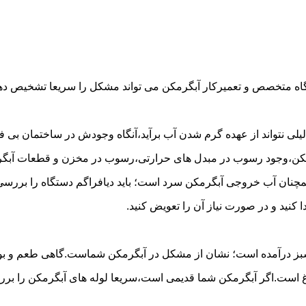
گاه متخصص و تعمیرکار آبگرمکن می تواند مشکل را سریعا تشخیص دهد 
لی نتواند از عهده گرم شدن آب برآید،آنگاه وجودش در ساختمان بی فای
مکن،وجود رسوب در مبدل های حرارتی،رسوب در مخزن و قطعات آبگرم
مچنان آب خروجی آبگرمکن سرد است؛ باید دیافراگم دستگاه را بررسی 
کنید و در صورت نیاز آن را تعویض کنید.
 سبز درآمده است؛ نشان از مشکل در آبگرمکن شماست.گاهی طعم و بوی 
ست.اگر آبگرمکن شما قدیمی است،سریعا لوله های آبگرمکن را بررسی