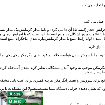
 عمل می کند.
 افزایش حجم (اتبساط) آن ها می گردد و ثانیا مدار گرمایش،یک مدار ب
 : علامت بروز اشکال در منبع انبساط این است که با افزایش دمای م
ساط،انسداد لوله رابط منبع با مدار گرمایش،پاره شدن دیافگرام منبع است
نیاز دارند
نیم،اما با سردتر شدن هوا،مشکلات و عیب های آبگرمکن یکی یکی نمای
رمکن موجب به وجود آمدن مشکلاتی نظیر گرم نشدن آب،چکه کردن آ
طرساز شوند.
وقع برای سرویس و تعمیر آبگرمکن هزینه کمتری برای عیب یابی مشکلا
د که نشان دهنده خرابی دستگاه شما نیست.معمولا این مشکلات با ب
ندهای پرطرفدار آبگرمکن