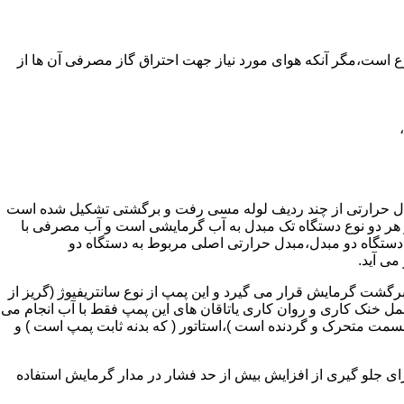
ر واحدهای مسکونی و غیر مسکونی که مسحت آن ها کمتر از 60 متر مربع باشد ممنوع است،مگر آنکه هوای مورد نیاز جهت احتراق گاز مصرفی آن ها از
دل حرارتی از چند ردیف لوله مسی رفت و برگشتی تشکیل شده است
ر هر دو نوع دستگاه تک مبدل به آب گرمایشی است و آب مصرفی با
ه دستگاه دو مبدل،مبدل حرارتی اصلی مربوط به دستگاه دو
می آید.
گشت گرمایش قرار می گیرد و این پمپ از نوع سانتریفیوژ (گریز از
 باشد،عمل خنک کاری و روان کاری یاتاقان های این پمپ فقط با آب انجام می
 قسمت متحرک و گردنده است )،استاتور ( که بدنه ثابت پمپ است ) و
رای جلو گیری از افزایش بیش از حد فشار در مدار گرمایش استفاده