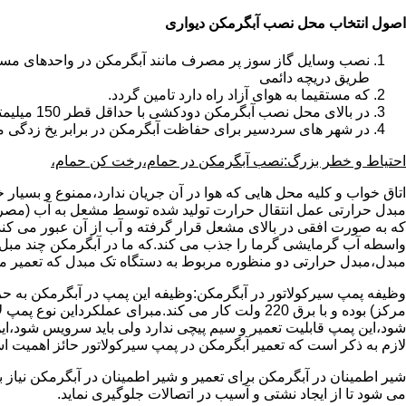
اصول انتخاب محل نصب آبگرمکن دیواری
طریق دریچه دائمی
که مستقیما به هوای آزاد راه دارد تامین گردد.
در بالای محل نصب آبگرمکن دودکشی با حداقل قطر 150 میلیمتر تعبیه شده باشد.
در شهر های سردسیر برای حفاظت آبگرمکن در برابر یخ زدگی م
احتیاط و خطر بزرگ:نصب آبگرمکن در حمام،رخت کن حمام،
اتاق خواب و کلیه محل هایی که هوا در آن جریان ندارد،ممنوع و بسیار
مبدل حرارتی عمل انتقال حرارت تولید شده توسط مشعل به آب (مصر
که به صورت افقی در بالای مشعل قرار گرفته و آب از آن عبور می کن
واسطه آب گرمایشی گرما را جذب می کند.که ما در آبگرمکن چند مبل مب
مبدل،مبدل حرارتی دو منظوره مربوط به دستگاه تک مبدل که تعمیر مب
وظیفه پمپ سیرکولاتور در آبگرمکن:وظیفه این پمپ در آبگرمکن به حر
مرکز) بوده و با برق 220 ولت کار می کند.مبرای ع
شود،این پمپ قابلیت تعمیر و سیم پیچی ندارد ولی باید سرویس شود،این
لازم به ذکر است که تعمیر آبگرمکن در پمپ سیرکولاتور حائز اهمیت ا
شیر اطمینان در آبگرمکن برای تعمیر و شیر اطمینان در آبگرمکن نیاز
می شود تا از ایجاد نشتی و آسیب در اتصالات جلوگیری نماید.