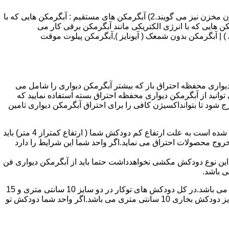
انواع آبگرمکن و تعمیر آبگرمکن عبارتند از : 1) آبگرمکن های گاز سوز : آب گرمکن های آنی دیواری,آبگرمکن های مخزن دار,آبگرمکن های بدون مخزن نیز می گویند.2) آبگرمکن های مستقیم : آبگرمکن هایی که با
ن هایی که با انرژی الکتریکی مانند آبگرمکن برقی کار می
 : آبگرمکن شمعک دار ( ترموکوپلی ) | آبگرمکن بدون شمعک ( آیونایز ),آبگرمکن پیلوت موقت
کن دیواری محفظه احتراق باز که بیشتر آبگرمکن دیواری را شامل می
 ممنوع می باشد.پس اگر متراژ واحدشما کمتر از 60 متر مربع می باشدتنها می توانید از آبگرمکن دیواری محفظه احتراق بسته استفاده نمایید که
ه خارج شود تا بتوانداکسیژن کافی را برای احتراق آبگرمکن دیواری تامین
۲-طبقه واحد:مورد بعدی که در انتخاب آبگرمکن دیواری تاثیر گذار است طبقه وقوع ساختمان است،اگر واحد شما در طبقه آخرساختمان واقع شده است به علت ارتفاع کم دودکش شما ( ارتفاع کمتراز 4 متر) باید
روج محصولات احتراق می نماید.اگر واحد شما این شرایط را دارد
ه این نوع دودکش مکشی نخواهدداشت حتما باید از آبگرمکن دیواری فن
۴-سایز دودکش واحد:اگر واحد شما دارای دودکش تو کار تا پشت بام می باشد سایز این دودکش تعیین کننده نوع آبگرمکن دیواری انتخابی شما می باشد.در کل دودکش های توکار در دو سایز 10 سانتی متری و 15
سانتی متری می باشد به عبارت دیگر قطر دودکش داخل کار این ابعاد می باشد.برای اینکه بهتر بتوانیم منظورمان را برسانیم دودکش های سایز دودکش بخاری 10 سانتی متری می باشد.اگر واحد شما دودکش تو