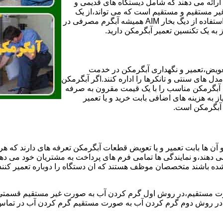
ائه می دهند که شامل دیستگاه های قدیمی و
لن و همچنین مخازن آب غیر مستقیم و مستقیم است که می تواند،از یک
سیستم دیگ بخار با کارآمدترین دیگهای آب مصرفی نیاز دارید و شما با استفاده از دیگ بخار AIM همیشه آبگرم مصرفی در
ز به یک تکنسین تعمیر آبگرمکن دارید.
عویض،تعمیر و نگهداری آبگرمکن در خدمت
 های سنتی و تانکرها را اداره کنند.اگر آبگرمکن
کند آبگرمکن مناسب را با یک قیمت مقرون به صرفه
ز به هزینه های اضافی بابت خرید و یا تعمیر
ر آبگرمکن است.
آن ها بابت تعمیر و یا تعویض قطعات آبگرمکن تعرفه های دارند که هر 
می دهند،و نمایندگی ها تمامی فرم های پرداخت به مشتریان خود می دهند
ده باشند متخصصان موظف هستند که ان دستگاه را دوباره تعمیر کنند و
 مستقیم،در روش اول گرم کردن آب به صورت غیر مستقیم قسمتی از 
ر روش دوم گرم کردن آب به صورت مستقیم گرم کردن آب در تماس مس