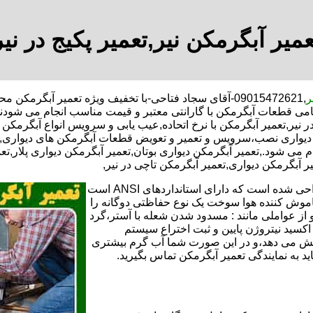
عمیر آبگرمکن نیر,تعمیر پکیج در نیر
ر
,09015472621-آقای سجاد فتاحی-با تخفیف ویژه تعمیر آبگرم
می قطعات آبگرمکن با گارانتی معتبر و قیمت مناسب انجام می شودنمای
نیر,تعمیر آبگرمکن با نرخ اتحاده,عیب یابی و سرویس انواع آبگرمکن دی
یواری نصب،سرویس و تعمیر و تعویض قطعات آبگرمکن های دیواری,تعم
ی شود.,تعمیر آبگرمکن دیواری بوتان,تعمیر آبگرمکن دیواری پلار,تعم
ر آبگرمکن دیواری,تعمیر آبگرمکن تاچی در نیر,
تعمیر آبگرمکن گازی،آبگرمکن برقی یا آبگرمکن ایستاده ​ آبگرمکن طراحی شده است که دارای استانداردهای ANSI است
خاموش کننده هوا سوخت یک نوع حفاظتی دوگانه را
 از عواملی مانند : مسدود شدن شعله با آستر،گرد
می کندو با طراحی NOX و با استفاده از اکسید نیتروژن پایین و ثبت اختراع سیستم
ا کاهش می دهد،و در این صورت شما آب گرم بیشتری
اید به نمایندگی تعمیر آبگرمکن تماس بگیرید.