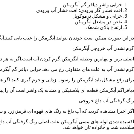
خرابی واشر دیافراگم آبگرمکن
افت فشار گاز ورودی؛ افت فشار آب ورودی
خرابی و مشکل ترموکوپل
نقص در مشعل آبگرمکن
ارتفاع بالای شمعک
در این صورت ممکن است خودتان نتوانید آبگرمکن را عیب یابی کنید.آن
گرم نشدن آب خروجی آبگرمکن
اصلی ترین و تنهاترین وظیفه آبگرمکن،گرم کردن آب است.اگر به هر دلی
گرم نشدن آب به علت های متفاوتی رخ می دهد.خرابی دیافراگم آبگر
برای رفع مشکل باید آبگرمکن را رسوب زدایی و جرم گیری کنید.اگر ه
دیافراگم آبگرمکن قطعه ای پلاستیکی و مشابه یک واشر است.آن را پیدا 
رنگ گرفتگی آب داغ خروجی
اگر اخیرا مشاهده کردید که آب داغ به رنگ های قهوه ای،قرمز،زرد و
اکسیده شدن لوله های مسی آبگرمکن علت اصلی رنگ گرفتگی آب داغ ا
سلامت شما و خانواده تان خواهد شد.