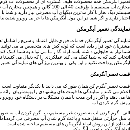
تعمیر آبگرمکن همه محصولات طیف گسترده ای از محصولات آب گرم ار
مخازن آب مستقیم با ظرفیت 40 الی 100 گا
اختیار دارید و اگر شما در این مول آبگرمکن ها با خرابی روبرو شدید،نیا
نمایندگی تعمیر آبگرمکن
نمایندگی تعمیر آبگرمکن خدمات فوری،قابل اعتماد و سریع را شامل ت
مشتریان خود قرار داده است که لوله کش های متخصص ما می توانند مدل
شما نیاز به جابجایی داشته باشد،لوله گذار ما می تواند به شما کمک 
انتخاب کنید که به شما کمک می کند عملکردی را که دنبال می کنید.تا نیا
آبگرمکن پرداخت نکنید و این یکی از بهترین ویژگی های نمایندگی تعمی
قیمت تعمیر آبگرمکن
قیمت تعمیر آبگرم کن همان طور که می دانید با یکدیگر متفاوت است و 
اعلام می کنند و نمایندگی ها قیمت های پیشنهادی را بهمشتریان ارائه 
ها می دهند و اگر در این مدت با همان مشکلات در دستگاه خود روبرو ش
روش گرم کردن آب
الف : گرم کردن آب به صورت غیر مستقیم،ب : گرم کردن آب به صورت
یا مبل حرارتی منتقل شده و باعث گرم شدن آب مصرفی می گردد.اماد
استفاده از این روش انواع آبگرمکن های مستقیم ساخته شده است.
انواع آبگرمکن و تعمیر آبگرمکن