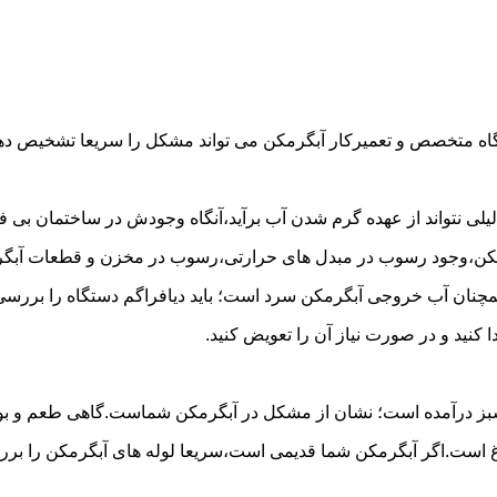
گاه متخصص و تعمیرکار آبگرمکن می تواند مشکل را سریعا تشخیص دهد 
لی نتواند از عهده گرم شدن آب برآید،آنگاه وجودش در ساختمان بی فای
مکن،وجود رسوب در مبدل های حرارتی،رسوب در مخزن و قطعات آبگرم
مچنان آب خروجی آبگرمکن سرد است؛ باید دیافراگم دستگاه را بررسی 
کنید و در صورت نیاز آن را تعویض کنید.
 سبز درآمده است؛ نشان از مشکل در آبگرمکن شماست.گاهی طعم و بوی 
ست.اگر آبگرمکن شما قدیمی است،سریعا لوله های آبگرمکن را بررسی