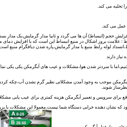
 عمل می کند.
 افزایش حجم (اتبساط) آن ها می گردد و ثانیا مدار گرمایش،یک مدار ب
 : علامت بروز اشکال در منبع انبساط این است که با افزایش دمای م
ساط،انسداد لوله رابط منبع با مدار گرمایش،پاره شدن دیافگرام منبع است
نیاز دارند
نیم،اما با سردتر شدن هوا،مشکلات و عیب های آبگرمکن یکی یکی نمای
رمکن موجب به وجود آمدن مشکلاتی نظیر گرم نشدن آب،چکه کردن آ
طرساز شوند.
وقع برای سرویس و تعمیر آبگرمکن هزینه کمتری برای عیب یابی مشکلا
د که نشان دهنده خرابی دستگاه شما نیست.معمولا این مشکلات با ب
ندهای پرطرفدار آبگرمکن