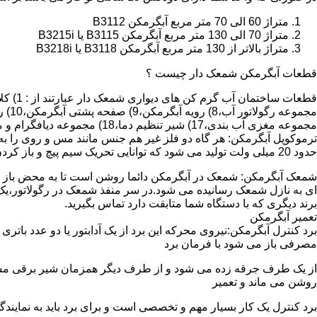
متراژ 60 الی 70 متر مربع آبگرمکن B3112
متراژ 70 الی 130 متر مربع آبگرمکن B3115 یا B3215i
متراژ بالاتر از 130 متر مربع آبگرمکن B3118 یا B3218i
قطعات آبگرمکن شمعک دار چیست ؟
مجموعه مغزی آب بندی،17) شیر تنظیم دما،18) مجموعه دیافگرام و میل سوپاپ آب 19) ترموکوپل و … که ما برای تعمیر آبگرمکن باید به نمایندگی های مجاز همان برند تماس حاصل فرمایید.
ترموکوپل آبگرمکن: هر گاه دو فلز غیر هم جنس مانند مس و روی را به
حدود 20 میلی ولت تولید می شود که توانایی تحریک سیم پیچ و باز کردن شیر مغناطیسی وسایل گاز سوز را در مدت 20 ثانیه دارد.
شمعک آبگرمکن: شمعک در آبگرمکن دائما روشن است تا به محض باز شد
ای به نازل شمعک رسانیده می شود.در سر منفذ شمعک در رگولاتور،یک ص
برند دیگری که با دستگاه شما متابقت دارد تماس بگیرید.
تعمیر آبگرمکن
مصرفی باز می شود با فرمان برد
از یک طرف جرقه زده می شود و از طرف دیگر همزمان شیر برقی مسیر گ
روشن می ماند و تعمیر
برد کنترل یک کار بسیار مهم و تخصصی است و برای برد باید به نمای