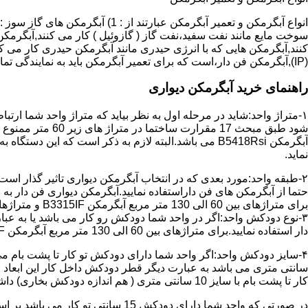
سوخت مایع مانند نفت سفید،نفت گاز ( گازوئیل ) کار می کنند,آبگرمکن 
(IP),آبگرمکن فن دار،است که برای تعمیر آبگرمکن باید به نمایندگی تماس حاصل فرمایید.
راهنمای خرید آبگرمکن دیواری
۱-متراژ واحد:شاید در مرحله اول به نظر بیاید که متراژ واحد شما ارت
آبگرمکن B5418Rsi می باشد.البته لازم به ذکر است که 
نماید.
حتما از آبگرمکن های فن داراستفاده نمایید.آبگرمکن دیواری فن دار 
برای متراژهای بین 60 الی 130 متر مربع آبگرمکن B3315IF و متراژهای بالای 130 متر مربع آبگرمکن B3318IF مناسب می باشد.
۳-نوع دودکش واحد:اگر در واحد شما دودکش رو کار می باشد یا به عبا
دار استفاده نمایید.برای متراژهای بین 60 الی 130 متر مربع آبگرمکن B3315IF و متراژهای بالای 130 متر مربع آبگرمکن B3318IF مناسب می باشد.
کار تا پشت بام با سایز 10 سانتی متری ( هم اندازه دودکش بخاری) داشته باشد تنها می توانید از آبگرمکن BX114 استفاده نمایید.
در صورتی که واحد شما دارای دودکش 15 سانتی تو کار می باشد بر اساس متراژ می توانید دستگاه های زیر را انتخاب نمایید: