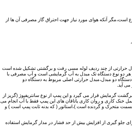
ر واحدهای مسکونی و غیر مسکونی که مسحت آن ها کمتر از 60 متر مربع باشد ممنوع است،مگر آنکه هوای مورد نیاز جهت احتراق گاز مصرفی آن ها از
دل حرارتی از چند ردیف لوله مسی رفت و برگشتی تشکیل شده است
ر هر دو نوع دستگاه تک مبدل به آب گرمایشی است و آب مصرفی با
ه دستگاه دو مبدل،مبدل حرارتی اصلی مربوط به دستگاه دو
می آید.
گشت گرمایش قرار می گیرد و این پمپ از نوع سانتریفیوژ (گریز از
 باشد،عمل خنک کاری و روان کاری یاتاقان های این پمپ فقط با آب انجام می
 قسمت متحرک و گردنده است )،استاتور ( که بدنه ثابت پمپ است ) و
رای جلو گیری از افزایش بیش از حد فشار در مدار گرمایش استفاده