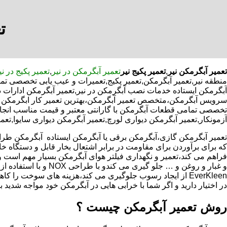
ت
تعمیر آبگرمکن نیر
,
تعمیر پکیج نیر
تعمیر آبگرمکن در نیر
,
تعمیر پکیج در نی
منطقه نیر,تعمیر آبگرمکن,تعمیر پکیج,تعمیرات و عیب یابی تخصصی تما
آبگرمکن ایستاده خدمات نصب آبگرمکن در نیر,تعمیر آبگرمکن ادارات در 
سرویس آبگرمکن،متخصص تعمیر آبگرمکن،بهترین تعمیر کار ابگرمکن د
تخصصی تمامی قطعات آبگرمکن با گارانتی معتبر و قیمت مناسب انجام م
آزمونکار,تعمیر آبگرمکن دیواری لورچ,تعمیر آبگرمکن دیواری سایوا,تعمی
که برای برآوردن برای مقاومت در برابر اشتعال بخار قابل و دستگاه 
فراهم می کند،تعمیر و نگهداری فیلتر هوای آبگرمکن بسیار مهم است و
و غبار و روغن و … جلو گیری 
EverKleen از ایجاد رسوب جلوگیری می کند،هزینه های سوخت ر
در اختیار دارید و اگر شما با خرابی هایی در آبگرمکن خود مواجه شدید ب
روش تعمیر آبگرمکن چیست ؟