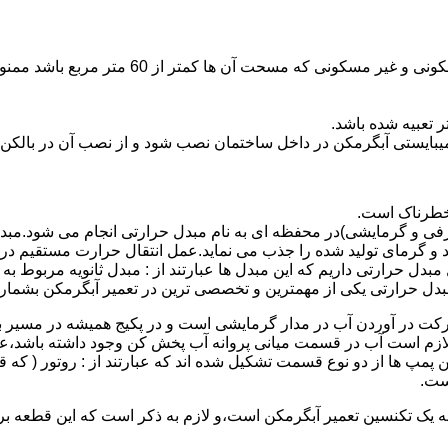
نصب وسایل گاز سوز پر مصرف مانند آبگرمکن د
یبایستی آبگرمکن در داخل ساختمان نصب شود و از نصب آن در بالکن،
 خطرناک است.
فی و گرمایشی)در محفظه ای به نام مبدل حرارتی انجام می شود.مب
د و گرمای تولید شده را جذب می نماید.عمل انتقال حرارت مستقیم د
دل حرارتی داریم که این مبدل ها عبارتند از : مبدل ثانویه مربوط ب
دل حرارتی یکی از مهمترین و تخصصی ترین در تعمیر آبگرمکن بشمار 
کت در آوردن آب در مدار گرمایشی است و در پکیج همیشه در مسیر بر
ملکرداین نوع پمپ لازم است آب در قسمت میانی پروانه آب پخش کن وجود داشته
 پمپ ها از دو نوع قسمت تشکیل شده اند که عبارتند از : روتور ( که
ست.
 به یک تکنسین تعمیر آبگرمکن است،و لازم به ذکر است که این قطعه ب