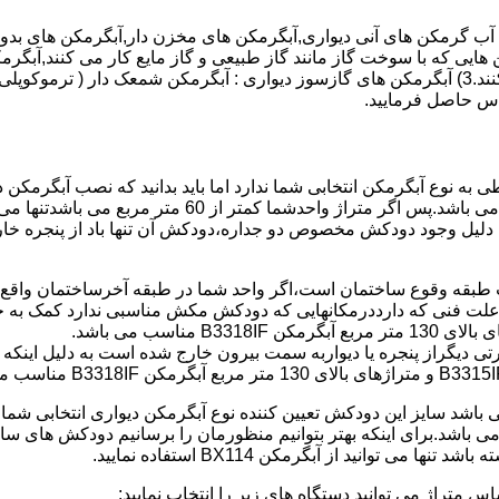
هایی که با سوخت گاز مانند گاز طبیعی و گاز مایع کار می کنند,آبگرمک
کنند,آبگرمکن هایی که با انرژی حیدری مانند آبگرمکن حیدری کار می کنند.3) آبگرمکن های گازسوز دیواری
باطی به نوع آبگرمکن انتخابی شما ندارد اما باید بدانید که نصب آبگرم
شود طبق مبحث 17 مقرارت ساختما در متراژ های زیر 60 متر
این دستگاه به دلیل وجود دودکش مخصوص دو جداره،دودکش آن تنها باد از پنجر
به علت فنی که دارددرمکانهایی که دودکش مکش مناسبی ندارد کمک به خ
رتی دیگراز پنجره یا دیواربه سمت بیرون خارج شده است به دلیل اینک