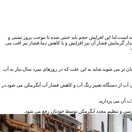
سته است،لذا این افزایش حجم باید خنثی شده تا موجب بروز نشتی و
دار گرمایش فشار آن نیز افزایش و با کاهش دما،فشار نیز افت می
.
ان تر می شوند.شاید به این علت که در روزهای سرد سال،نیاز به آب
ب از دستگاه،تغییر رنگ آب و کاهش فشار آب آبگرمکن می شود.در
ت آن می پردازید.
ررسی و تنظیم مجدد آبگرمکن توسط خودتان رفع می شود.