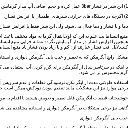
1) این شیر در فشار 3bar عمل کرده و حجم اضافی آب مدار گرمایش را تخلیه می کند.
2) اگرچه در دستگاه های حرارتی شیرهای اطمینان با افزایش فشار،
دما و یا فشار و دما فعال می شوند ولی این شیر فقط با افزایش فشار
منبع انبساط بت علم به این که اولا،انتقال گرما به مواد مختلف باعث
همچنین افزایش فشار در مدار گرمایش نگردد،نشانه خرابی منبع انبساط
کند.دلایل افت فشار عبارتند از : کم و یا زیاد بودن فشار باد منبع انب
مشکل رایج آبگرمکن که به تعمیر و عیب یابی آبگرمکن دیواری و ایستاده 
با اینکه در سرتاسر سال از آبگرمکن برای گرم کردن آب استفاده می ک
گرم محسوس تر می شود.
استفاده طولانی مدت از آبگرمکن،فرسودگی قطعات و عدم سرویس آبگ
برخی موارد نیز این مشکلات مانند تنظیم نبودن دودکش،ممکن است خ
خوشبختانه قطعات آبگرمکن قابل تعمیر و تعویض هستند.با اقدام به م
گاهی نیز برخی مشکلات در آبگرمکن دیواری و ایستاده مشاهده می شو
عیب یابی آبگرمکن دیواری
انواع مدل ها و برندهای آبگرمکن در ایران موجود است.یکی از انواع بر