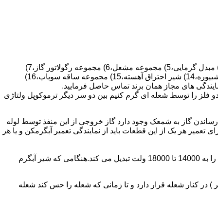
قطعات ساختمان آب گرم کن های دیواری شمعک دار عبارتند از : 1) کلاهک تعدیل،2) کلاهک تعدیل جریان دودکش،3) صفحه پشتی آبگرمکن،4) مبدل گرمایی،5) مجموعه مشعل،6) مجموعه رگولاتور گاز،7)
مجموعه رگولاتور آب،8) رویه آبگرمکن،9) صفحه پشتی آبگرمکن،10) رگولاتور آب در آبگرمکن های شمعک دار،11) بدنه،12) قاب برنجی،13) شیپوره،14) شیر احتراق آهسته،15) مجموعه ساقه سوپاپ،16)
و فلز را توسط شعله ای گرم کنیم بین دو سر دیگر ترموکوپل ولتاژی
ساندن گاز به شمعک وجود دارد گاز خروجی از این منفذ توسط لوله
عمیر هر یک از این قطعات باید از نمایندگی تعمیر آبگرمکن و یا هر
برد کنترل آبگرمکن:نیروی محرکه این برد از یک آدابتور یا دو عدد باتری 1/5 ولت تامین می شود.برای ایجاد جرقه یک تراس افزاینده این 3 ولت را به 14000 تا 18000 ولت تبدیل می کند.هنگامی که شیر آبگرم
در کنار شعله قرار دارد و تا زمانی که شعله را حس کند شعله