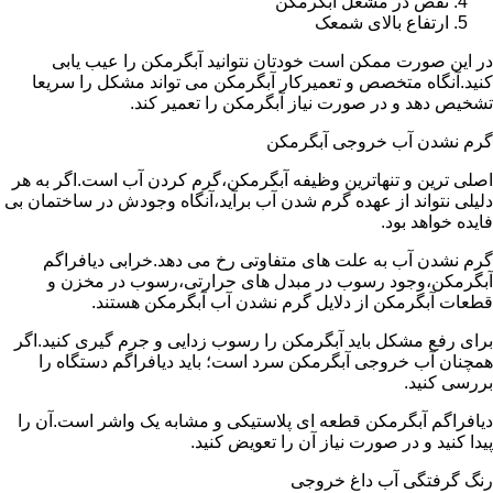
نقص در مشعل آبگرمکن
ارتفاع بالای شمعک
در این صورت ممکن است خودتان نتوانید آبگرمکن را عیب یابی
کنید.آنگاه متخصص و تعمیرکار آبگرمکن می تواند مشکل را سریعا
تشخیص دهد و در صورت نیاز آبگرمکن را تعمیر کند.
گرم نشدن آب خروجی آبگرمکن
اصلی ترین و تنهاترین وظیفه آبگرمکن،گرم کردن آب است.اگر به هر
دلیلی نتواند از عهده گرم شدن آب برآید،آنگاه وجودش در ساختمان بی
فایده خواهد بود.
گرم نشدن آب به علت های متفاوتی رخ می دهد.خرابی دیافراگم
آبگرمکن،وجود رسوب در مبدل های حرارتی،رسوب در مخزن و
قطعات آبگرمکن از دلایل گرم نشدن آب آبگرمکن هستند.
برای رفع مشکل باید آبگرمکن را رسوب زدایی و جرم گیری کنید.اگر
همچنان آب خروجی آبگرمکن سرد است؛ باید دیافراگم دستگاه را
بررسی کنید.
دیافراگم آبگرمکن قطعه ای پلاستیکی و مشابه یک واشر است.آن را
پیدا کنید و در صورت نیاز آن را تعویض کنید.
رنگ گرفتگی آب داغ خروجی