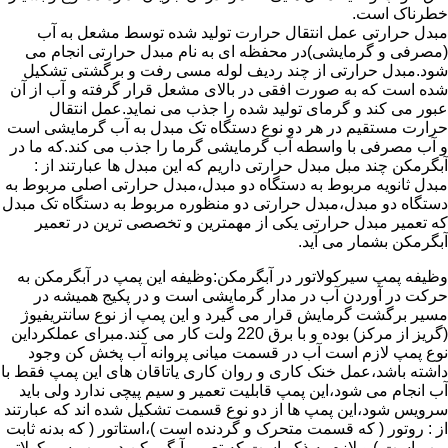
خطرناک است.
مبدل حرارتی عمل انتقال حرارت تولید شده توسط مشعل به آب
(مصرفی و گرمایشی)در محفظه ای به نام مبدل حرارتی انجام می
شود.مبدل حرارتی از چند ردیف لوله مسی رفت و برگشتی تشکیل
شده است که به صورت افقی در بالای مشعل قرار گرفته و آب از آن
عبور می کند و گرمای تولید شده را جذب می نماید.عمل انتقال
حرارت مستقیم در هر دو نوع دستگاه تک مبدل به آب گرمایشی است
و آب مصرفی با واسطه آب گرمایشی گرما را جذب می کند.که ما در
آبگرمکن چند مبل مبدل حرارتی داریم که این مبدل ها عبارتند از :
مبدل ثانویه مربوط به دستگاه دو مبدل،مبدل حرارتی اصلی مربوط به
دستگاه دو مبدل،مبدل حرارتی دو منظوره مربوط به دستگاه تک مبدل
که تعمیر مبدل حرارتی یکی از مهمترین و تخصصی ترین در تعمیر
آبگرمکن بشمار می آید.
وظیفه پمپ سیرکولاتور در آبگرمکن:وظیفه این پمپ در آبگرمکن به
حرکت در آوردن آب در مدار گرمایشی است و در پکیج همیشه در
مسیر برگشت گرمایش قرار می گیرد و این پمپ از نوع سانتریفیوژ
(گریز از مرکز) بوده و با برق 220 ولت کار می کند.مبرای عملکرداین
نوع پمپ لازم است آب در قسمت میانی پروانه آب پخش کن وجود
داشته باشد،عمل خنک کاری و روان کاری یاتاقان های این پمپ فقط با
آب انجام می شود،این پمپ قابلیت تعمیر و سیم پیچی ندارد ولی باید
سرویس شود،این پمپ ها از دو نوع قسمت تشکیل شده اند که عبارتند
از : روتور ( که قسمت متحرک و گردنده است )،استاتور ( که بدنه ثابت
پمپ است ) و لازم به ذکر است که تعمیر آبگرمکن در پمپ سیرکولاتور