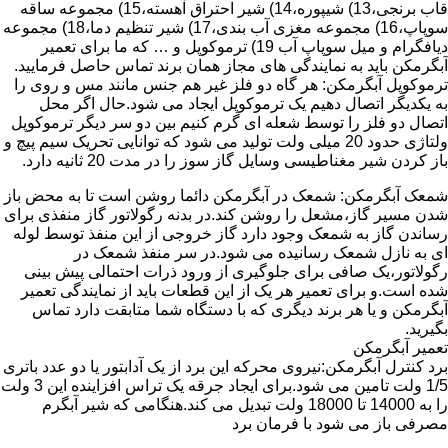
قاب برنجی،13) شیپوره،14) شیر احتراق آهسته،15) مجموعه ساقه
سوپاپ،16) مجموعه مغزی آب بندی،17) شیر تنظیم دما،18) مجموعه
دیافگرام و میل سوپاپ آب 19) ترموکوپل و … که ما برای تعمیر
آبگرمکن باید به نمایندگی های مجاز همان برند تماس حاصل فرمایید.
ترموکوپل آبگرمکن: هر گاه دو فلز غیر هم جنس مانند مس و روی را
به یکدیگر اتصال دهیم یک ترموکوپل ایجاد می شود.حال اگر محل
اتصال دو فلز را توسط شعله ای گرم کنیم بین دو سر دیگر ترموکوپل
ولتاژی حدود 20 میلی ولت تولید می شود که توانایی تحریک سیم پیچ و
باز کردن شیر مغناطیسی وسایل گاز سوز را در مدت 20 ثانیه دارد.
شمعک آبگرمکن: شمعک در آبگرمکن دائما روشن است تا به محض باز
شدن مسیر گاز،مشعل را روشن کند.در بدنه رگولاتور گاز منفذی برای
رساندن گاز به شمعک وجود دارد گاز خروجی از این منفذ توسط لوله
ای به نازل شمعک رسانیده می شود.در سر منفذ شمعک در
رگولاتور،یک صافی برای جلوگیری از ورود ذرات احتمالی پیش بینی
شده است.و برای تعمیر هر یک از این قطعات باید از نمایندگی تعمیر
آبگرمکن و یا هر برند دیگری که با دستگاه شما متابقت دارد تماس
بگیرید.
تعمیر آبگرمکن
برد کنترل آبگرمکن:نیروی محرکه این برد از یک آدابتور یا دو عدد باتری
1/5 ولت تامین می شود.برای ایجاد جرقه یک تراس افزاینده این 3 ولت
را به 14000 تا 18000 ولت تبدیل می کند.هنگامی که شیر آبگرم
مصرفی باز می شود با فرمان برد