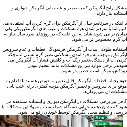
مشکل رایج آبگرمکن که به تعمیر و عیب یابی آبگرمکن دیواری و
ایستاده نیاز دارند
با اینکه در سرتاسر سال از آبگرمکن برای گرم کردن آب استفاده می
کنیم،اما با سردتر شدن هوا،مشکلات و عیب های آبگرمکن یکی یکی
نمایان تر می شوند.شاید به این علت که در روزهای سرد سال،نیاز به
آب گرم محسوس تر می شود.
استفاده طولانی مدت از آبگرمکن،فرسودگی قطعات و عدم سرویس
آبگرمکن موجب به وجود آمدن مشکلاتی نظیر گرم نشدن آب،چکه
کردن آب از دستگاه،تغییر رنگ آب و کاهش فشار آب آبگرمکن می
شود.در برخی موارد نیز این مشکلات مانند تنظیم نبودن
دودکش،ممکن است خطرساز شوند.
خوشبختانه قطعات آبگرمکن قابل تعمیر و تعویض هستند.با اقدام به
موقع برای سرویس و تعمیر آبگرمکن هزینه کمتری برای عیب یابی
مشکلات آن می پردازید.
گاهی نیز برخی مشکلات در آبگرمکن دیواری و ایستاده مشاهده می
شود که نشان دهنده خرابی دستگاه شما نیست.معمولا این مشکلات با
بررسی و تنظیم مجدد آبگرمکن توسط خودتان رفع می شود.