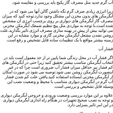
آب گرم جدید مثل مصرف گاز پکیج باید بررسی و مقایسه شود.
زیرا انرژی زیادی صرف گرم نگه داشتن گالن آنها می شود که در
آبگرمکن های بدون مخزن این مشکل وجود ندارد.توجه کنید که میزان
مصرف گاز آبگرمکن های دیواری بر روی برچسب انرژی آن مشخص
شده است.با توجه به مواردی مثل پیچ تنظیم شمعک آبگرمکن مخزنی
می توانید بیش از پیش در بهینه سازی مصرف انرژی تاثیر بگذارید.علت
روشن نشدن مشعل آبگرمکن مخزنی گازی و موارد مشابه در این
زمینه بیشتر مواقع با یک تنظیمات ساده قابل تشخیص و رفع است.
فشار آب
اگر فشار آب در محل زندگی شما پایین تر از حد معمول است باید در
انتخاب آبگرمکن مناسب بیشتر تحقیق کنید زیرا حتی در آبگرمکن های
کم فشار نیز حداقل میزان فشار آب ضروری است چرا که در غیر
اینصورت آبگرمکن روشن نمی شود.توصیه می شود در صورت امکان
از آبگرمکن مخزنی ایستاده استفاده کنید.یافتن علت کم شدن فشار
آب گرم در آبگرمکن دیواری متناسب با محیط و وضعیت نصب این
وسیله قابل تشخیص و بررسی است.
علاوه بر این موارد بررسی وضعیت ورودی و خروجی آبگرمکن دیواری
و توجه به نصب صحیح تجهیزات در هنگام راه اندازی آبگرمکن دیواری
در این امر تاثیر بسزایی دارد.