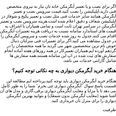
اگر برای نصب و یا تعمیر آبگرمکن خانه تان نیاز به نیروی متخصص
فنی دارید،اپلیکیشن را نصب کنید.قیمت سرویس نصب و تعمیر
آبگرمکن همانند سایر خدمات فنی مثل نصب و تعمیر پکیج و شوفاژ در
اپلیکیشن شفاف و دقیق اعلام شده است.هزینه سرویس نصب و تعمیر
آبگرمکن در سراسر تهران ثابت است و تمامی همیاران با اشراف به
قیمت های استاندارد سامانه نسبت به دریافت هزینه تعمیرات آبگرمکن
اقدام می کنند.جدول به روز شده خدمات نصب و سرویس آبگرمکن را
در جدول مشاهده می کنید.اگر برای تعمیرات فنی منزلتان دنبال
خوش نام ترین متخصصین شهر می گردید ما همه متخصصان را در
گردهم آورده ایم.همیاران تعمیرکار در همه روزهای هفته آماده انجام
سفارش های ثبت شده در اپ این سامانه هستند.همه سفارش ها
شامل گارانتی خدمات می باشد.
هنگام خرید آبگرمکن دیواری به چه نکاتی توجه کنیم؟
هنگام خرید آبگرمکن دیواری باید توجه کنید،پرداخته ایم.مطالعه این
قسمت پاسخ سوال "آبگرمکن دیواری چی بخرم" شما را به طور کامل
می دهد تا با مزایا و معایب آبگرمکن دیواری برقی،گازی و مدل های آن
آشنا شوید (معایب ابگرمکن بدون شمعک) و بتوانید بهترین آبگرمکن
دیواری را برای منزل تان خریداری کنید.
ظرفیت