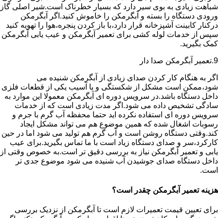
شباهت زیادی به بوی سیر دارد که بسیار خطرناک است.شیر اصلی گاز
ورودی دستگاه را بسته و آبگرمکن را خاموش کنید.اگر آبگرمکن
درکنار کابینت آشپزخانه قرار دارد،با باز کردن پنجره،هوا را تهویه کنید
سپس از خدمات لوله کشی برای تعمیر آبگرمکن و عیب یابی آبگرمکن
کمک بگیرید.
9.تعمیر آبگرمکن صدا دار
اگر به هنگام کار کردن صدای زیادی از آبگرمکن شنیده می
شود،ممکن است مشکل از شکستگی و یا آسیب یکی از قطعات فلزی
داخل دستگاه باشد.در سرویس دوره ای آبگرمکن معمولا این موارد به
سادگی تشخیص داده می شود.اگر مدت زیادی است که از خدمات
سرویس دوره ای استفاده نکرده اید حتما محفظه آب گرم با جرم و
رسوبات اشغال شده که همین موضوع هم می تواند مشکل ایجاد
کند.وقتی دستگاه روشن است و آب گرم هم تولید می شود اما در حین
کارکرد،سر و صدای دستگاه زیاد است با ما تماس بگیرید.برای عیب
یابی و تعمیر آبگرمکن نیاز به بررسی دقیق تر است.به خصوص وقتی از
داخل دستگاه صدای جوشیدن آب شنیده می شود موضوع جدی تر
است.
هزینه تعمیر آبگرمکن چقدر است؟
برای تعیین قیمت تعمیرات لازم است تا آبگرمکن از نزدیک بررسی