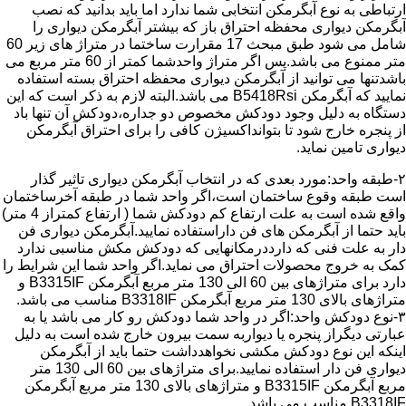
ارتباطی به نوع آبگرمکن انتخابی شما ندارد اما باید بدانید که نصب
آبگرمکن دیواری محفظه احتراق باز که بیشتر آبگرمکن دیواری را
شامل می شود طبق مبحث 17 مقرارت ساختما در متراژ های زیر 60
متر ممنوع می باشد.پس اگر متراژ واحدشما کمتر از 60 متر مربع می
باشدتنها می توانید از آبگرمکن دیواری محفظه احتراق بسته استفاده
نمایید که آبگرمکن B5418Rsi می باشد.البته لازم به ذکر است که این
دستگاه به دلیل وجود دودکش مخصوص دو جداره،دودکش آن تنها باد
از پنجره خارج شود تا بتوانداکسیژن کافی را برای احتراق آبگرمکن
دیواری تامین نماید.
۲-طبقه واحد:مورد بعدی که در انتخاب آبگرمکن دیواری تاثیر گذار
است طبقه وقوع ساختمان است،اگر واحد شما در طبقه آخرساختمان
واقع شده است به علت ارتفاع کم دودکش شما ( ارتفاع کمتراز 4 متر)
باید حتما از آبگرمکن های فن داراستفاده نمایید.آبگرمکن دیواری فن
دار به علت فنی که دارددرمکانهایی که دودکش مکش مناسبی ندارد
کمک به خروج محصولات احتراق می نماید.اگر واحد شما این شرایط را
دارد برای متراژهای بین 60 الی 130 متر مربع آبگرمکن B3315IF و
متراژهای بالای 130 متر مربع آبگرمکن B3318IF مناسب می باشد.
۳-نوع دودکش واحد:اگر در واحد شما دودکش رو کار می باشد یا به
عبارتی دیگراز پنجره یا دیواربه سمت بیرون خارج شده است به دلیل
اینکه این نوع دودکش مکشی نخواهدداشت حتما باید از آبگرمکن
دیواری فن دار استفاده نمایید.برای متراژهای بین 60 الی 130 متر
مربع آبگرمکن B3315IF و متراژهای بالای 130 متر مربع آبگرمکن
B3318IF مناسب می باشد.