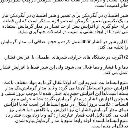
حائز اهمیت است.
شیر اطمینان در آبگرمکن برای تعمیر و شیر اطمینان در آبگرمکن نیاز
به یک تکنسین تعمیر آبگرمکن است،و لازم به ذکر است که این قطعه
برای جلو گیری از افزایش بیش از حد فشار در مدار گرمایش استفاده
می شود تا از ایجاد نشتی و آسیب در اتصالات جلوگیری نماید.
1) این شیر در فشار 3bar عمل کرده و حجم اضافی آب مدار گرمایش
را تخلیه می کند.
2) اگرچه در دستگاه های حرارتی شیرهای اطمینان با افزایش فشار،
دما و یا فشار و دما فعال می شوند ولی این شیر فقط با افزایش فشار
عمل می کند.
منبع انبساط بت علم به این که اولا،انتقال گرما به مواد مختلف باعث
افزایش حجم (اتبساط) آن ها می گردد و ثانیا مدار گرمایش،یک مدار
بسته است،لذا این افزایش حجم باید خنثی شده تا موجب بروز نشتی و
همچنین افزایش فشار در مدار گرمایش نگردد،نشانه خرابی منبع
انبساط : علامت بروز اشکال در منبع انبساط این است که با افزایش
دمای مدار گرمایش فشار آن نیز افزایش و با کاهش دما،فشار نیز
افت می کند.دلایل افت فشار عبارتند از : کم و یا زیاد بودن فشار باد
منبع انبساط،انسداد لوله رابط منبع با مدار گرمایش،پاره شدن
دیافگرام منبع است.