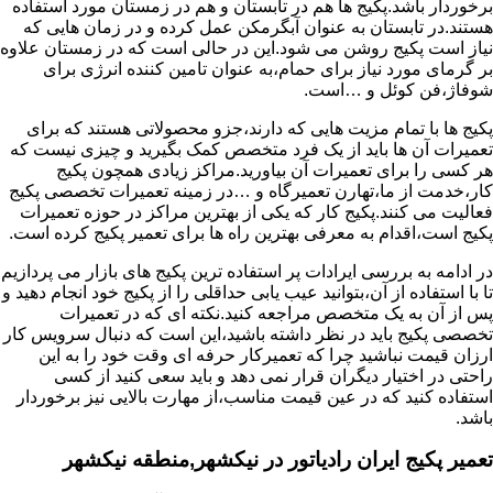
برخوردار باشد.پکیج ها هم در تابستان و هم در زمستان مورد استفاده
هستند.در تابستان به عنوان آبگرمکن عمل کرده و در زمان هایی که
نیاز است پکیج روشن می شود.این در حالی است که در زمستان علاوه
بر گرمای مورد نیاز برای حمام،به عنوان تامین کننده انرژی برای
شوفاژ،فن کوئل و …است.
پکیج ها با تمام مزیت هایی که دارند،جزو محصولاتی هستند که برای
تعمیرات آن ها باید از یک فرد متخصص کمک بگیرید و چیزی نیست که
هر کسی را برای تعمیرات آن بیاورید.مراکز زیادی همچون پکیج
کار،خدمت از ما،تهارن تعمیرگاه و …در زمینه تعمیرات تخصصی پکیج
فعالیت می کنند.پکیج کار که یکی از بهترین مراکز در حوزه تعمیرات
پکیج است،اقدام به معرفی بهترین راه ها برای تعمیر پکیج کرده است.
در ادامه به بررسی ایرادات پر استفاده ترین پکیج های بازار می پردازیم
تا با استفاده از آن،بتوانید عیب یابی حداقلی را از پکیج خود انجام دهید و
پس از آن به یک متخصص مراجعه کنید.نکته ای که در تعمیرات
تخصصی پکیج باید در نظر داشته باشید،این است که دنبال سرویس کار
ارزان قیمت نباشید چرا که تعمیرکار حرفه ای وقت خود را به این
راحتی در اختیار دیگران قرار نمی دهد و باید سعی کنید از کسی
استفاده کنید که در عین قیمت مناسب،از مهارت بالایی نیز برخوردار
باشد.
تعمیر پکیج ایران رادیاتور در نیکشهر,منطقه نیکشهر