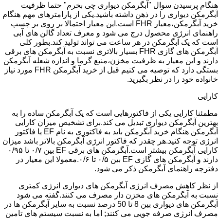
هنگام پرسیدن سوال "آبگرمکن دیواری چی بخرم" حتما ظرفیت
آبگرمکن دیواری را در ذهن داشته باشید.یکی از پارامترهای مهم هنگام
خرید آبگرمکن،معیار FHR است.این معیار احتمالا بر روی بر چسب
راهنمای انرژی محصول درج می شود و معرف تعداد گالن های آبی
است که یک آبگرمکن در هر ساعت می تواند تولید کند.بطور کلی
آبگرمکن های گازی FHR بسیار بالاتری نسبت به آبگرمکن های برقی
دارند و این معیار به ظرفیت مخزن،منبع گرما و اندازه شعله آبگرمکن
بستگی دارد که توصیه می کنیم قبل از خرید آبگرمکن FHR مورد نیاز
خانواده خود را در نظر بگیرید.
کارایی
مطمئنا کارایی یکی از فاکتورهایی است که یک آبگرمکن ساده را به
بهترین آبگرمکن دیواری تبدیل می کند.برای تشخیص میزان کارایی
آبگرمکن هنگام خرید آبگرمکن باید به فاکتوری به نام EF یا فاکتور
انرژی توجه کنید.هر چقدر که فاکتور انرژی آبگرمکن بالاتر باشد میزان
کارایی آبگرمکن بیشتر است.آبگرمکن های برقی EF بین ۰/۷ تا ۰/۹۵
دارند و آبگرمکن های گازی EF بین ۰/۵ تا ۰/۶.معمولا این معیار در
دفترچه راهنمای آبگرمکن ذکر می شود.
از نظر کاهش مصرف انرژی آبگرمکن های دیواری انرژی کمتری
نسبت به آبگرمکن های مخزن دار مصرف می کنند.گفته می شود
آبگرمکن های دیواری بین 8 تا 50 درصد نسبت به سایر آبگرمکن ها در
مصرف انرژی صرفه جویی می کنند; اما به نسبت سیستم های تامین