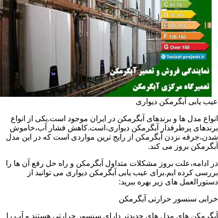
عیب یابی آبگرمکن دیواری
انواع مدل ها و برندهای آبگرمکن در ایران موجود است.یکی از انواع
برندهای پرطرفدار آبگرمکن دیواری،است.کاهش فشار آب،خاموش
شدن،جرقه نزدن آبگرمکن از رایج ترین مواردی است که در این مدل
آبگرمکن بروز می کند.
در ادامه،علت بروز مشکلات متداول آبگرمکن و راه حل رفع آن ها را
بررسی کرده ایم.برای عیب یابی آبگرمکن دیواری می توانید از
دستورالعمل های زیر بهره ببرید:
خرابی سنسور حرارتی آبگرمکن
آبگرمکن های مدل های جدیدتر دارای سنسور حرارتی هستند و آب را