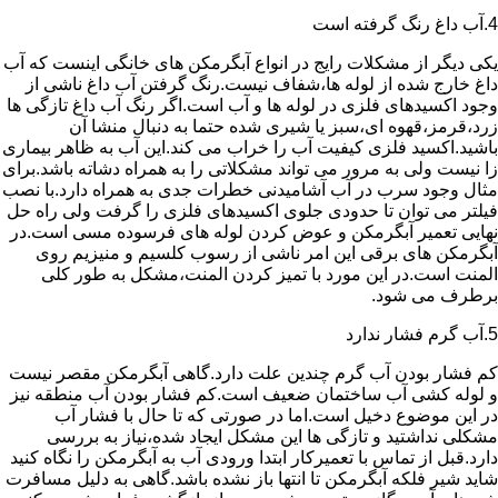
4.آب داغ رنگ گرفته است
یکی دیگر از مشکلات رایج در انواع آبگرمکن های خانگی اینست که آب
داغ خارج شده از لوله ها،شفاف نیست.رنگ گرفتن آب داغ ناشی از
وجود اکسیدهای فلزی در لوله ها و آب است.اگر رنگ آب داغ تازگی ها
زرد،قرمز،قهوه ای،سبز یا شیری شده حتما به دنبال منشا آن
باشید.اکسید فلزی کیفیت آب را خراب می کند.این آب به ظاهر بیماری
زا نیست ولی به مرور می تواند مشکلاتی را به همراه دشاته باشد.برای
مثال وجود سرب در آب آشامیدنی خطرات جدی به همراه دارد.با نصب
فیلتر می توان تا حدودی جلوی اکسیدهای فلزی را گرفت ولی راه حل
نهایی تعمیر آبگرمکن و عوض کردن لوله های فرسوده مسی است.در
آبگرمکن های برقی این امر ناشی از رسوب کلسیم و منیزیم روی
المنت است.در این مورد با تمیز کردن المنت،مشکل به طور کلی
برطرف می شود.
5.آب گرم فشار ندارد
کم فشار بودن آب گرم چندین علت دارد.گاهی آبگرمکن مقصر نیست
و لوله کشی آب ساختمان ضعیف است.کم فشار بودن آب منطقه نیز
در این موضوع دخیل است.اما در صورتی که تا حال با فشار آب
مشکلی نداشتید و تازگی ها این مشکل ایجاد شده،نیاز به بررسی
دارد.قبل از تماس با تعمیرکار ابتدا ورودی آب به آبگرمکن را نگاه کنید
شاید شیر فلکه آبگرمکن تا انتها باز نشده باشد.گاهی به دلیل مسافرت