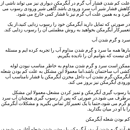
علت کم شدن فشار آب گرم در آبگرمکن دیواری نیز می تواند ناشی از
کاهش فشار شیر آب سرد ورودی باشد.گاهی شیر ورودی رسوب می
گیرد و به همین علت آب گرم نیز با فشار کمی خارج می شود.
در صورتی که تمایل دارید آبگرمکن خود را رسوب زدایی کنید،از یک
تعمیرکار آبگرمکن بخواهید به روش مطمئنی آن را رسوب زدایی کند.
سرد و گرم شدن آب
بارها همه ما سرد و گرم شدن مداوم آب را تجربه کرده ایم و مسئله
ای نیست که بتوانیم آن را نادیده بگیریم.
ممکن است سرد و گرم شدن مداوم به خاطر مناسب نبودن لوله
کشی آب ساختمان باشد،اما معمولا این مشکل به علت کم بودن شعله
آبگرمکن،گرم نشدن آب داخل مخزن آبگرمکن یا فشار نامناسب آب
ورودی آبگرمکن نیز بروز می کند.
با رسوب گیری آبگرمکن و تمیز کردن مشعل،معمولا این مشکل
برطرف می شود.در صورتی که پس از رسوب گیری همچنان آب سرد
و گرم می شود،حتما با یک تعمیرکار تماس بگیرید و مشکلات آبگرمکن
را با او در میان بگذارید.
کم بودن شعله آبگرمکن
فرآیند گرم شدن آب در آبگرمکن با روشن شدن شعله آغاز می شود.در