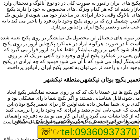
پکیج های ایران رادیور به صورت کلی در دو نوع آنالوگ و دیجیتال وارد
بازار شده اند که هر کدام ویژگی های مخصوص به خود را دارند.پکیج
های آنالاوگ وقتی دچار ایرادی در ساختار خود می شوند،از طریق یک
لامپ چشمک زن که بر روی پکیج وجود دارد،فرد را باخبر می کند تا به
عیب یابی و تعمیر پکیج ایران رادیاتور بپردازد.
در نمونه های دیجیتال این محصول،یک نمایشگر بر روی پکیج تعبیه شده
است تا در صورت هرگونه ایراد در عملکرد پکیج،این ارور بر روی پکیج
ایجاد شود.گاهی بر روی نمایشگر فقط عبارت ارور قرار می گیرد که
این یعنی در عملکرد پکیج ایرادی وجود دارد.گاهی نیز یک کد بر روی
نمایشگر ایجاد می شود که با آن می شود فهمید که چه ایرادی در پکیج
وجود دارد و راحت تر می توان به تعمیر پکیج ایران رادیاتور پرداخت.
تعمیر پکیج بوتان نیکشهر,منطقه نیکشهر
این پکیج ها نیز عمدتا با یک کد که بر روی صفحه نمایگشر پکیج ایجاد
می شود،قابل شناسایی هستند و اگر پکیج شما دارای مشکلی بود و
کدی برای شما نمایش داده شد،اولین کار برای تعمیر پکیج بوتان،این
است که عیب یابی انجام دهید و ایرادی که وجود دارد را بررسی کنید
که از کجا نشات می گیرد.برای این کار می توانید به دفترچه راهنمای
تلفن تماس فوری
تعمیر آبگرمکن نیکشهر,تعمیر پکیج در نیکشهر
محصول خود مراجعه کنید که معمولا تمامی ایرادهایی که ممکن است
برای پکیج پیش بیاید در آن قرار گرفته است.
☞☏
tel:09360937370
گاهی نیز هنگام خرابی پکیج،هیچ اروری نمایش داده نمی شود.در واقع