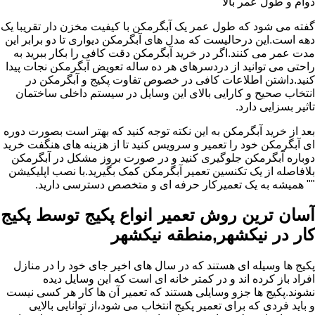
دوام و طول عمر بالا
گفته می شود که طول عمر یک آبگرمکن با کیفیت مخزن دار تقریبا یک
دهه است.این درحالیست که مدل های آبگرمکن دیواری تا دو برابر این
مدت عمر می کنند.اگر در خرید آبگرمکن دقت کافی را بکار ببرید به
راحتی می توانید از دردسرهای هر ده ساله تعویض آبگرمکن نجات پیدا
کنید.داشتن اطلاعات کافی در خصوص تفاوت پکیج و آبگرمکن در
انتخاب صحیح و کارایی بالای این وسایل در سیستم داخلی ساختمان
تاثیر بسزایی دارد.
بعد از خرید آبگرمکن به این نکته توجه کنید که بهتر است بصورت دوره
ای آبگرمکن خود را تعمیر و سرویس کنید تا از هزینه های هنگفت خرید
دوباره آبگرمکن جلوگیری کنید و در صورت بروز مشکل در آبگرمکن
بلافاصله از یک تکنسین تعمیر آبگرمکن کمک بگیرید.با نصب اپلیکیشن
"" همیشه به یک تعمیرکار حرفه ای و متخصص دسترسی دارید.
آسان ترین روش تعمیر انواع پکیج توسط پکیج
کار در نیکشهر,منطقه نیکشهر
پکیج ها وسیله ای هستند که در سال های اخیر جای خود را در منازل
افراد باز کرده اند و در کمتر خانه ای است که این وسایل دیده
نشوند.پکیج ها جزو وسایلی هستند که تعمیر آن ها کار هر کسی نیست
و باید فردی که برای تعمیر پکیج انتخاب می شود،از توانایی بالایی