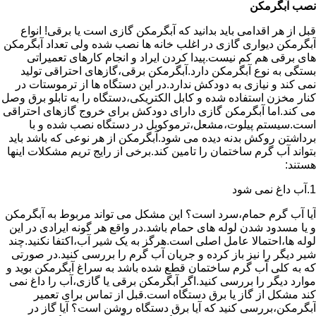
نصب آبگرمکن
قبل از هر اقدامی باید بدانید که آبگرمکن گازی است یا برقی! انواع
آبگرمکن دیواری گازی در اغلب خانه ها نصب شده ولی تعداد آبگرمکن
های برقی هم کم نیست.پیدا کردن ایراد و انجام کارهای تعمیراتی
بستگی به نوع آبگرمکن دارد.آبگرمکن برقی،گازهای احتراقی تولید
نمی کند و نیازی به دودکش ندارد.در این دستگاه ها از ترموستات در
کنار مخزن استفاده شده و کابل الکتریکی،دستگاه را به تابلو برق وصل
می کند.اما آبگرمکن گازی دارای دودکش برای خروج گازهای احتراقی
است.سیستم پیلوت،مشعل،ترموکوبل در دستگاه نصب شده و با
برداشتن روکش بدنه دیده می شود.آبگرمکن از هر نوعی که باشد باید
بتواند آب گرم ساختمان را تامین کند.برخی از رایج تریم مشکلات اینها
هستند:
1.آب داغ نمی شود
آیا آب گرم حمام،سرد است؟ این مشکل می تواند مربوط به آبگرمکن
و یا مسدود شدن لوله های حمام باشد.در واقع هر گونه ایرادی در این
لوله ها،احتمالا عامل اصلی است.هرگز به یک شیر آب،اکتفا نکنید.چند
شیر دیگر را نیز باز کرده و جریان آب گرم را بررسی کنید.در صورتی
که به کلی آب گرم ساختمان قطع شده باشد به سراغ آبگرمکن بوید و
موارد دیگر را بررسی کنید.اگر آبگرمکن برقی یا گازی،آب را داغ نمی
کند مشکل از گاز یا برق دستگاه است.قبل از تماس برای تعمیر
آبگرمکن،بررسی کنید که آیا برق دستگاه روشن است؟ آیا گاز در