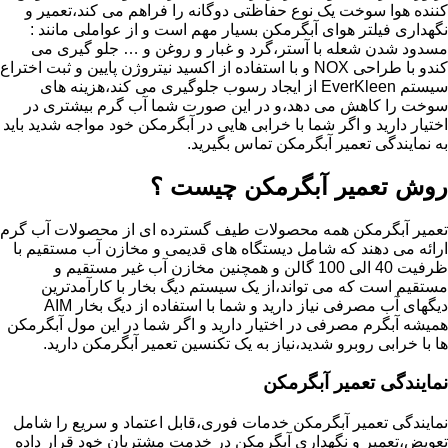
کننده هوا سوخت یک نوع حفاظتی دوگانه را فراهم می کند،تعمیر و
نگهداری فیلتر هوای آبگرمکن بسیار مهم است و از عواملی مانند :
مسدود شدن شعله با آستر،گرد و غبار و روغن و … جلو گیری می
کندو با طراحی NOX و با استفاده از اکسید نیتروژن پایین و ثبت اختراع
سیستم EverKleen از ایجاد رسوب جلوگیری می کند،هزینه های
سوخت را کاهش می دهد،و در این صورت شما آب گرم بیشتری در
اختیار دارید و اگر شما با خرابی هایی در آبگرمکن خود مواجه شدید باید
به نمایندگی تعمیر آبگرمکن تماس بگیرید.
روش تعمیر آبگرمکن چیست ؟
تعمیر آبگرمکن همه محصولات طیف گسترده ای از محصولات آب گرم
ارائه می دهند که شامل دیستگاه های قدیمی و مخازن آب مستقیم با
ظرفیت 40 الی 100 گالن و همچنین مخازن آب غیر مستقیم و
مستقیم است که می تواند،از یک سیستم دیگ بخار با کارآمدترین
دیگهای آب مصرفی نیاز دارید و شما با استفاده از دیگ بخار AIM
همیشه آبگرم مصرفی در اختیار دارید و اگر شما در این مول آبگرمکن
ها با خرابی روبرو شدید،نیاز به یک تکنسین تعمیر آبگرمکن دارید.
نمایندگی تعمیر آبگرمکن
نمایندگی تعمیر آبگرمکن خدمات فوری،قابل اعتماد و سریع را شامل
تعویض،تعمیر و نگهداری آبگرمکن در خدمت مشتریان خود قرار داده