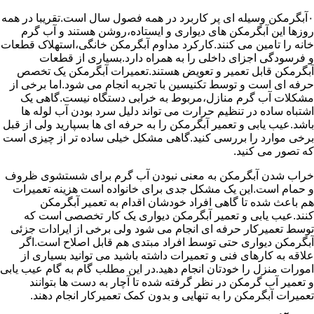
۰آبگرمکن وسیله ای پر کاربرد در همه فصول سال است.تقریبا در همه
روزها این آبگرمکن های دیواری و ایستاده،روشن هستند و آب گرم
خانه را تامین می کنند.کارکرد مداوم آبگرمکن خانگی،استهلاک قطعات
و فرسودگی اجزای داخلی را به همراه دارد.بسیاری از قطعات
آبگرمکن قابل تعمیر و تعویض هستند.تعمیرات آبگرمکن یک تخصص
حرفه ای است و توسط تکنیسین با تجربه انجام می شود.اما برخی از
مشکلات آب گرم منازل،مربوط به خرابی دستگاه نیست.گاهی یک
اشتباه ساده در تنظیم حرارت می تواند دلیل سرد بودن آب لوله ها
باشد.عیب یابی و تعمیر آبگرمکن را به حرفه ای ها بسپارید ولی از قبل
برخی موارد را بررسی کنید.گاهی مشکل خیلی ساده تر از چیزی است
که تصور می کنید.
خراب شدن آبگرمکن به معنی نبودن آب گرم برای شستشوی ظروف
و حمام است.این یک مشکل جدی برای خانواده است هزینه تعمیرات
هم باعث شده تا گاهی افراد خودشان اقدام به تعمیر آبگرمکن
کنند.عیب یابی و تعمیر آبگرمکن دیواری یک کار تخصصی است که
توسط تعمیرکار حرفه ای انجام می شود ولی برخی از ایرادات جزئی
آبگرمکن دیواری حتی توسط افراد مبتدی هم قابل اصلاح است.اگر
علاقه به کارهای فنی و تعمیرات داشته باشید می توانید بسیاری از
امورات منزل را خودتان انجام دهید.در این مطلب گام به گام عیب یابی
و تعمیر آب گرمکن در نظر گرفته شده تا آچار به دست ها بتوانند
تعمیرات آبگرمکن را به تنهایی و بدون کمک تعمیرکار انجام دهند.