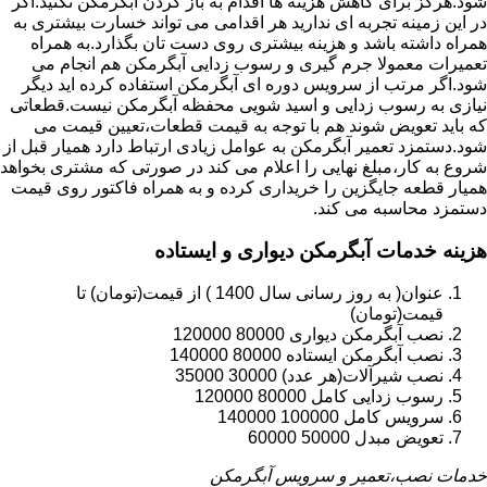
شود.هرگز برای کاهش هزینه ها اقدام به باز کردن آبگرمکن نکنید.اگر
در این زمینه تجربه ای ندارید هر اقدامی می تواند خسارت بیشتری به
همراه داشته باشد و هزینه بیشتری روی دست تان بگذارد.به همراه
تعمیرات معمولا جرم گیری و رسوب زدایی آبگرمکن هم انجام می
شود.اگر مرتب از سرویس دوره ای آبگرمکن استفاده کرده اید دیگر
نیازی به رسوب زدایی و اسید شویی محفظه آبگرمکن نیست.قطعاتی
که باید تعویض شوند هم با توجه به قیمت قطعات،تعیین قیمت می
شود.دستمزد تعمیر آبگرمکن به عوامل زیادی ارتباط دارد همیار قبل از
شروع به کار،مبلغ نهایی را اعلام می کند در صورتی که مشتری بخواهد
همیار قطعه جایگزین را خریداری کرده و به همراه فاکتور روی قیمت
دستمزد محاسبه می کند.
هزینه خدمات آبگرمکن دیواری و ایستاده
عنوان( به روز رسانی سال 1400 ) از قیمت(تومان) تا
قیمت(تومان)
نصب آبگرمکن دیواری 80000 120000
نصب آبگرمکن ایستاده 80000 140000
نصب شیرآلات(هر عدد) 30000 35000
رسوب زدایی کامل 80000 120000
سرویس کامل 100000 140000
تعویض مبدل 50000 60000
خدمات نصب،تعمیر و سرویس آبگرمکن