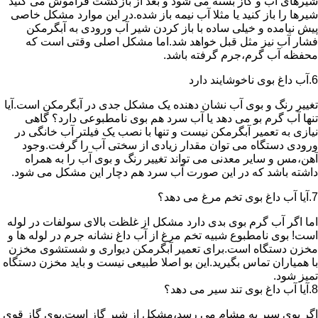
شیرهای آب و گاز بسته می شود و بعد از بازگشت فراموش می کنید
شیرها را باز کنید یا مثلا آب نیمه باز شده.در این موارد مشکل خاصی
پیش نیامده و خیلی ساده با باز کردن شیر آب ورودی به آبگرمکن
فشار آب نیز مثل قبل خواهد شد.اما مشکل اصلی وقتی است که
محفظه آب گرم،جرم گرفته باشد.
6.آب داغ بوی ناخوشایند دارد
تغییر رنگ و بوی آب نشان دهنده یک مشکل جدی در آبگرمکن است.آیا
تنها آب گرم بو می دهد یا آب سرد هم بوی نامطبوعی دارد؟ گاهی
نیازی به تعمیر آبگرمکن نیست و تنها با نصب یک فیلتر آب خانگی در
ورودی دستگاه می توان مقدار زیادی از سختی آب را گرفت.وجود
آهن،مس و سایر معدنی می تواند تغییر رنگ و بوی آب را به همراه
داشته باشد که در این صورت آب سرد هم دچار این مشکل می شود.
7.آیا آب داغ بوی تخم مرغ می دهد؟
اما اگر آب گرم بوی بدی دارد مشکل از غلظت بالای سولفات در لوله
است! بوی نامطبوع شبیه تخم مرغ از آب داغ نشانه جرم در لوله ها و
مخزن دستگاه است.برای تعمیر آبگرمکن دیواری و شستشوی مخزن
با همیاران تماس بگیرید.این بو اصلا طبیعی نیست و باید مخزن دستگاه
تمیز شود.
8.آیا آب داغ بوی تند سیر می دهد؟
اگر بوی سیر به مشام می رسد،مشکل از شیر گاز است.بوی گاز قوی