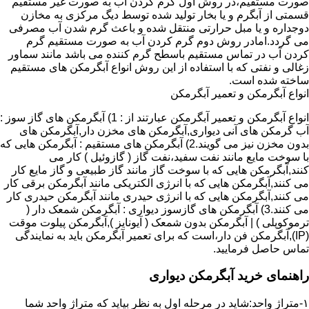
صورت مستقیم،در روش اول گرم کردن آب به صورت غیر مستقیم
قسمتی از آبگرم و یا بخار تولید شده توسط دیگ مرکزی به مخازن
دوجداره و یا مبل حرارتی منتقل شده و باعث گرم شدن آب مصرفی
می گردد.امادر روش دوم گرم کردن آب به صورت مستقیم گرم
کردن آب در تماس مستقیم باسطح گرم کننده می باشد مانند سماور
زغالی و نفتی که با استفاده از این روش انواع آبگرمکن های مستقیم
ساخته شده است.
انواع آبگرمکن و تعمیر آبگرمکن
انواع آبگرمکن و تعمیر آبگرمکن عبارتند از : 1) آبگرمکن های گاز سوز :
آب گرمکن های آنی دیواری,آبگرمکن های مخزن دار,آبگرمکن های
بدون مخزن نیز می گویند.2) آبگرمکن های مستقیم : آبگرمکن هایی که
با سوخت مایع مانند نفت سفید،نفت گاز ( گازوئیل ) کار می
کنند,آبگرمکن هایی که با سوخت گاز مانند گاز طبیعی و گاز مایع کار
می کنند,آبگرمکن هایی که با انرژی الکتریکی مانند آبگرمکن برقی کار
می کنند,آبگرمکن هایی که با انرژی حیدری مانند آبگرمکن حیدری کار
می کنند.3) آبگرمکن های گازسوز دیواری : آبگرمکن شمعک دار (
ترموکوپلی ) | آبگرمکن بدون شمعک ( آیونایز ),آبگرمکن پیلوت موقت
(IP),آبگرمکن فن دار،است که برای تعمیر آبگرمکن باید به نمایندگی
تماس حاصل فرمایید.
راهنمای خرید آبگرمکن دیواری
۱-متراژ واحد:شاید در مرحله اول به نظر بیاید که متراژ واحد شما