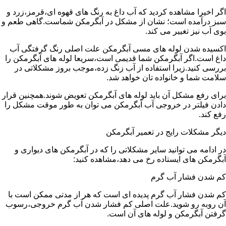
اگر اخیرا مشاهده کردید که آب داغ به رنگ های قهوه ای،قرمز،زرد و
سبز درآمده است؛ نشان از مشکل در آبگرمکن شماست.گاهی طعم و
بوی آب نیز تغییر می کند.
اکسیده شدن لوله های مسی آبگرمکن علت اصلی رنگ گرفتگی آب
داغ است.اگر آبگرمکن شما قدیمی است،سریعا لوله های آبگرمکن را
بررسی کنید.زیرا استفاده از آب زنگ زده،موجب بروز مشکلاتی در
سلامت شما و خانواده تان خواهد شد.
برای رفع مشکل آن باید لوله های آبگرمکن تعویض شوند.همچنین قرار
دادن فیلتر در خروجی آب آبگرمکن می توان به طور موقت مشکل را
رفع کند.
دیگر مشکلات رایج در تعمیر آبگرمکن
در ادامه می توانید سایر مشکلاتی را که در آبگرمکن های دیواری و
آبگرمکن های ایستاده رخ می دهد،مشاهده کنید:
کم شدن فشار آب گرم
کم شدن فشار آب گرم پدیده ای است که هر از مدتی ممکن است با
آن روبه رو شوید.علت اصلی کم فشار شدن آب گرم خروجی،رسوب
گرفتن آبگرمکن و لوله های آن است.