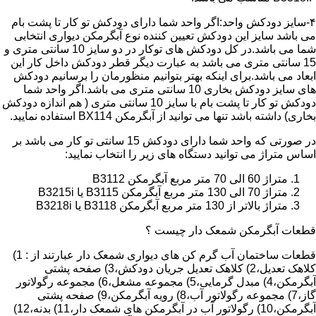
۴-سایز دودکش واحد:اگر واحد شما دارای دودکش تو کار تا پشت بام
می باشد سایز این دودکش تعیین کننده نوع آبگرمکن دیواری انتخابی
شما می باشد.در کل دودکش های توکار در دو سایز 10 سانتی متری و
15 سانتی متری می باشد به عبارت دیگر قطر دودکش داخل کار این
ابعاد می باشد.برای اینکه بهتر بتوانیم منظورمان را برسانیم دودکش
های سایز دودکش بخاری 10 سانتی متری می باشد.اگر واحد شما
دودکش تو کار تا پشت بام با سایز 10 سانتی متری ( هم اندازه دودکش
بخاری) داشته باشد تنها می توانید از آبگرمکن BX114 استفاده نمایید.
در صورتی که واحد شما دارای دودکش 15 سانتی تو کار می باشد بر
اساس متراژ می توانید دستگاه های زیر را انتخاب نمایید:
متراژ 60 الی 70 متر مربع آبگرمکن B3112
متراژ 70 الی 130 متر مربع آبگرمکن B3115 یا B3215i
متراژ بالاتر از 130 متر مربع آبگرمکن B3118 یا B3218i
قطعات آبگرمکن شمعک دار چیست ؟
قطعات ساختمان آب گرم کن های دیواری شمعک دار عبارتند از : 1)
کلاهک تعدیل،2) کلاهک تعدیل جریان دودکش،3) صفحه پشتی
آبگرمکن،4) مبدل گرمایی،5) مجموعه مشعل،6) مجموعه رگولاتور
گاز،7) مجموعه رگولاتور آب،8) رویه آبگرمکن،9) صفحه پشتی
آبگرمکن،10) رگولاتور آب در آبگرمکن های شمعک دار،11) بدنه،12)