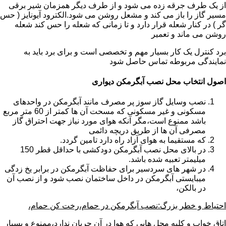
از یک طرف جرقه زده می شود و از طرف دیگر همزمان شیر برقی
مسیر گاز را باز می کند و مشعل روشن می شود.الکترود آیونایز ( حس
گر ) در کنار شعله قرار دارد و تا زمانی که شعله را حس کند شعله
روشن می ماند و تعمیر
برد کنترل یک کار بسیار مهم و تخصصی است و برای برد باید به
نمایندگی مربوطه تماس حاصل شود
اصول انتخاب محل نصب آبگرمکن دیواری
نصب وسایل گاز سوز پر مصرف مانند آبگرمکن در واحدهای
مسکونی و غیر مسکونی که مسحت آن ها کمتر از 60 متر مربع
باشد ممنوع است،مگر آنکه هوای مورد نیاز جهت احتراق گاز
مصرفی آن ها از طریق دریچه دائمی
که مستقیما به هوای آزاد راه دارد تامین گردد.
در بالای محل نصب آبگرمکن دودکشی با حداقل قطر 150
میلیمتر تعبیه شده باشد.
در شهر های سردسیر برای حفاظت آبگرمکن در برابر یخ زدگی
میبایستی آبگرمکن در داخل ساختمان نصب شود و از نصب آن
در بالکن،
احتیاط و خطر بزرگ:نصب آبگرمکن در حمام،رخت کن حمام،
اتاق خواب و کلیه محل هایی که هوا در آن جریان ندارد،ممنوع و بسیار