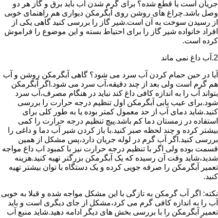
جریان است یا قطع شده؟ برای گرم شدن آب باید برق و گاز هر دو
وصل باشد.چراغ های روشن روی آبگرمکن دیواری هم راهنمای خوبی
از رسیدن سوخت به آن است.شیر گاز را بررسی کنید گاهی یکی از
افراد خانواده شیر گاز را برای احتیاط بسته و این موضوع را فراموش
کرده است.
2.آب داغ نمی ماند
آیا در حین حمام کردن آب سرد می شود؟ گاهی آبگرمکن روشن و آب
هم گرم است ولی بعد از چند دقیقه،آب سرد می شود.اگر آبگرمکن
بتواند آب را به اندازه کافی داغ کند نباید در هنگام مصرف،آب سرد
شود.برای عیب یابی آبگرمکن اول تنظیم درجه حرارت را بررسی
کنید.شاید دمای آب از حد معمول کمتر بوده یا به طور کلی برای
استفاده در زمستان دما کم باشد.پیچ تنظیم درجه حرارت را کمی
بیشتر کرده و چند لحظه صبر کنید.با باز کردن شیر آب دما و داغی را
بررسی کنید.اگر آب گرم در لوله جریان دارد،پس مشکل از همین
قسمت بوده ولی اگر با تنظیم درجه حرارت نیز با کمبود اب داغ مواجه
شدید،شاید وقت آن رسیده که یک آبگرمکن بزرگتر تهیه کنید.هزینه
تعمیر آبگرمکن را صرفه جویی کرده و یک دستگاه با توان بیشتر تهیه
کنید.
نکته: اگر آب گرمکن به تازگی با این مشکل مواجه شده و قبلا به خوبی
آب را به اندازه کافی گرم می کرد،مشکل از جای دیگری است و باید
تعمیر آبگرمکن را با بررسی بخش های دیگر ادامه دهید.شاید منبع آب