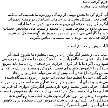
جرم گرفته باشد.
نوشته های مشابه
آب گرم کن ها بخش مهمی از زندگی روزمره ما هستند،که ممکنه
گاهی دچار مشکل بشن.ما در خدمات استاندارد در زمینه تعمیرات
آبگرم کن رو با حرفه ای ترین متخصصین شهر به شما ارائه
میدیم.علاوه بر معرفی همیاران معتمد و قیمت های مشخص خدمات
خود را گارانتی می کنه و در صورت بروز هر گونه مشکل در شیوه
ارائه خدمات می تونید با تیم پشتیبانی تماس بگیرید.
3.آب بیش از حد داغ است
عیب یابی و تعمیر آبگرمگن را با بررسی تنظیم دما شروع کنید.اگر
تنظیمات فعلی دستگاه زیاد است با کم کردن دما مشکل برطرف می
شود ولی اگر دما با کم کردن حرارت نیز همچنان زیاد باشد،باید سریع
دستگاه را خاموش کنید.برای تعمیر آبگرمکن و مشاوره با یک حرفه ای
تماس بگیرد.داغ شدن آب بیش از حد می تواند خطراتی را ایجاد
کند.گاهی حتی با تنظیم دما،صدای آب جوش از درون دستگاه شنیده
می شود و دمای آب بسیار بالاتر از حد تنظیم شده است.در این صورت
امکان خرابی شیر تنظیم وجود دارد.تعمیر آبگرمکن دیواری که قادر به
تنظیم دمای آب نیست یک کار تخصصی است که نیاز به تعویض قسمت
معیوب دارد.در این مورد هرگز بدون تجربه قبلی نباید روکش بدنه
دستگاه را باز کنید.تنها کار درست خاموش کردن دستگاه برای کاهش
دمای آب و تماس با تعمیرکار است.