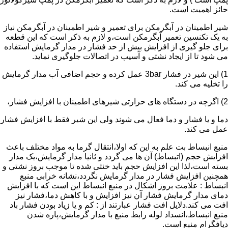
حائز اهمیت است.
شیر اطمینان در آبگرمکن برای تعمیر و شیر اطمینان در آبگرمکن نیاز
به یک تکنسین تعمیر آبگرمکن است،و لازم به ذکر است که این قطعه
برای جلو گیری از افزایش بیش از حد فشار در مدار گرمایش استفاده
می شود تا از ایجاد نشتی و آسیب در اتصالات جلوگیری نماید.
1) این شیر در فشار 3bar عمل کرده و حجم اضافی آب مدار گرمایش
را تخلیه می کند.
2) اگرچه در دستگاه های حرارتی شیرهای اطمینان با افزایش فشار،
دما و یا فشار و دما فعال می شوند ولی این شیر فقط با افزایش فشار
عمل می کند.
منبع انبساط بت علم به این که اولا،انتقال گرما به مواد مختلف باعث
افزایش حجم (اتبساط) آن ها می گردد و ثانیا مدار گرمایش،یک مدار
بسته است،لذا این افزایش حجم باید خنثی شده تا موجب بروز نشتی و
همچنین افزایش فشار در مدار گرمایش نگردد،نشانه خرابی منبع
انبساط : علامت بروز اشکال در منبع انبساط این است که با افزایش
دمای مدار گرمایش فشار آن نیز افزایش و با کاهش دما،فشار نیز
افت می کند.دلایل افت فشار عبارتند از : کم و یا زیاد بودن فشار باد
منبع انبساط،انسداد لوله رابط منبع با مدار گرمایش،پاره شدن
دیافگرام منبع است.