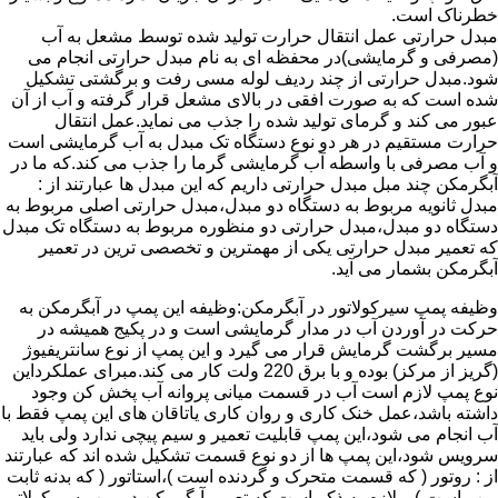
خطرناک است.
مبدل حرارتی عمل انتقال حرارت تولید شده توسط مشعل به آب
(مصرفی و گرمایشی)در محفظه ای به نام مبدل حرارتی انجام می
شود.مبدل حرارتی از چند ردیف لوله مسی رفت و برگشتی تشکیل
شده است که به صورت افقی در بالای مشعل قرار گرفته و آب از آن
عبور می کند و گرمای تولید شده را جذب می نماید.عمل انتقال
حرارت مستقیم در هر دو نوع دستگاه تک مبدل به آب گرمایشی است
و آب مصرفی با واسطه آب گرمایشی گرما را جذب می کند.که ما در
آبگرمکن چند مبل مبدل حرارتی داریم که این مبدل ها عبارتند از :
مبدل ثانویه مربوط به دستگاه دو مبدل،مبدل حرارتی اصلی مربوط به
دستگاه دو مبدل،مبدل حرارتی دو منظوره مربوط به دستگاه تک مبدل
که تعمیر مبدل حرارتی یکی از مهمترین و تخصصی ترین در تعمیر
آبگرمکن بشمار می آید.
وظیفه پمپ سیرکولاتور در آبگرمکن:وظیفه این پمپ در آبگرمکن به
حرکت در آوردن آب در مدار گرمایشی است و در پکیج همیشه در
مسیر برگشت گرمایش قرار می گیرد و این پمپ از نوع سانتریفیوژ
(گریز از مرکز) بوده و با برق 220 ولت کار می کند.مبرای عملکرداین
نوع پمپ لازم است آب در قسمت میانی پروانه آب پخش کن وجود
داشته باشد،عمل خنک کاری و روان کاری یاتاقان های این پمپ فقط با
آب انجام می شود،این پمپ قابلیت تعمیر و سیم پیچی ندارد ولی باید
سرویس شود،این پمپ ها از دو نوع قسمت تشکیل شده اند که عبارتند
از : روتور ( که قسمت متحرک و گردنده است )،استاتور ( که بدنه ثابت
پمپ است ) و لازم به ذکر است که تعمیر آبگرمکن در پمپ سیرکولاتور