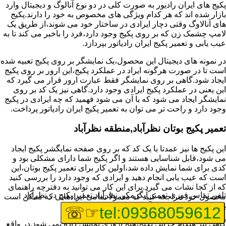
پکیج های ایران رادیور به صورت کلی در دو نوع آنالوگ و دیجیتال وارد
بازار شده اند که هر کدام ویژگی های مخصوص به خود را دارند.پکیج
های آنالاوگ وقتی دچار ایرادی در ساختار خود می شوند،از طریق یک
لامپ چشمک زن که بر روی پکیج وجود دارد،فرد را باخبر می کند تا به
عیب یابی و تعمیر پکیج ایران رادیاتور بپردازد.
در نمونه های دیجیتال این محصول،یک نمایشگر بر روی پکیج تعبیه شده
است تا در صورت هرگونه ایراد در عملکرد پکیج،این ارور بر روی پکیج
ایجاد شود.گاهی بر روی نمایشگر فقط عبارت ارور قرار می گیرد که
این یعنی در عملکرد پکیج ایرادی وجود دارد.گاهی نیز یک کد بر روی
نمایشگر ایجاد می شود که با آن می شود فهمید که چه ایرادی در پکیج
وجود دارد و راحت تر می توان به تعمیر پکیج ایران رادیاتور پرداخت.
تعمیر پکیج بوتان نظرآباد,منطقه نظرآباد
این پکیج ها نیز عمدتا با یک کد که بر روی صفحه نمایگشر پکیج ایجاد
می شود،قابل شناسایی هستند و اگر پکیج شما دارای مشکلی بود و
کدی برای شما نمایش داده شد،اولین کار برای تعمیر پکیج بوتان،این
است که عیب یابی انجام دهید و ایرادی که وجود دارد را بررسی کنید
که از کجا نشات می گیرد.برای این کار می توانید به دفترچه راهنمای
تلفن تماس فوری
تعمیر آبگرمکن نظرآباد,تعمیر پکیج در نظرآباد
محصول خود مراجعه کنید که معمولا تمامی ایرادهایی که ممکن است
برای پکیج پیش بیاید در آن قرار گرفته است.
☞☏
tel:09368059612
گاهی نیز هنگام خرابی پکیج،هیچ اروری نمایش داده نمی شود.در واقع