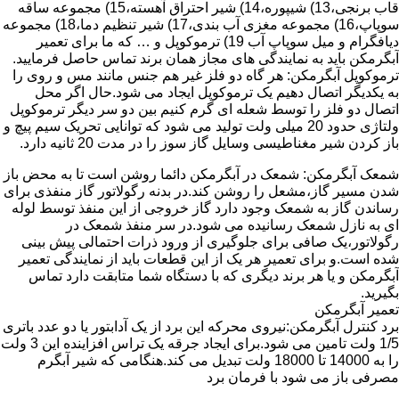
قاب برنجی،13) شیپوره،14) شیر احتراق آهسته،15) مجموعه ساقه
سوپاپ،16) مجموعه مغزی آب بندی،17) شیر تنظیم دما،18) مجموعه
دیافگرام و میل سوپاپ آب 19) ترموکوپل و … که ما برای تعمیر
آبگرمکن باید به نمایندگی های مجاز همان برند تماس حاصل فرمایید.
ترموکوپل آبگرمکن: هر گاه دو فلز غیر هم جنس مانند مس و روی را
به یکدیگر اتصال دهیم یک ترموکوپل ایجاد می شود.حال اگر محل
اتصال دو فلز را توسط شعله ای گرم کنیم بین دو سر دیگر ترموکوپل
ولتاژی حدود 20 میلی ولت تولید می شود که توانایی تحریک سیم پیچ و
باز کردن شیر مغناطیسی وسایل گاز سوز را در مدت 20 ثانیه دارد.
شمعک آبگرمکن: شمعک در آبگرمکن دائما روشن است تا به محض باز
شدن مسیر گاز،مشعل را روشن کند.در بدنه رگولاتور گاز منفذی برای
رساندن گاز به شمعک وجود دارد گاز خروجی از این منفذ توسط لوله
ای به نازل شمعک رسانیده می شود.در سر منفذ شمعک در
رگولاتور،یک صافی برای جلوگیری از ورود ذرات احتمالی پیش بینی
شده است.و برای تعمیر هر یک از این قطعات باید از نمایندگی تعمیر
آبگرمکن و یا هر برند دیگری که با دستگاه شما متابقت دارد تماس
بگیرید.
تعمیر آبگرمکن
برد کنترل آبگرمکن:نیروی محرکه این برد از یک آدابتور یا دو عدد باتری
1/5 ولت تامین می شود.برای ایجاد جرقه یک تراس افزاینده این 3 ولت
را به 14000 تا 18000 ولت تبدیل می کند.هنگامی که شیر آبگرم
مصرفی باز می شود با فرمان برد