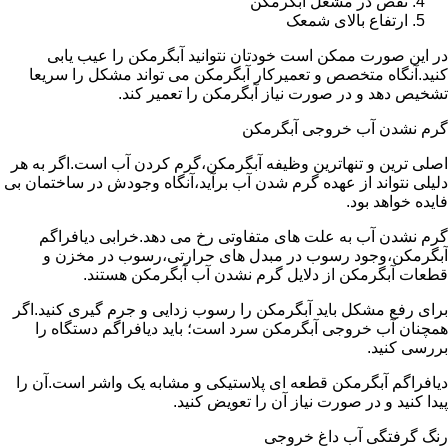
نقص در مشعل آبگرمکن
ارتفاع بالای شمعک
در این صورت ممکن است خودتان نتوانید آبگرمکن را عیب یابی
کنید.آنگاه متخصص و تعمیرکار آبگرمکن می تواند مشکل را سریعا
تشخیص دهد و در صورت نیاز آبگرمکن را تعمیر کند.
گرم نشدن آب خروجی آبگرمکن
اصلی ترین و تنهاترین وظیفه آبگرمکن،گرم کردن آب است.اگر به هر
دلیلی نتواند از عهده گرم شدن آب برآید،آنگاه وجودش در ساختمان بی
فایده خواهد بود.
گرم نشدن آب به علت های متفاوتی رخ می دهد.خرابی دیافراگم
آبگرمکن،وجود رسوب در مبدل های حرارتی،رسوب در مخزن و
قطعات آبگرمکن از دلایل گرم نشدن آب آبگرمکن هستند.
برای رفع مشکل باید آبگرمکن را رسوب زدایی و جرم گیری کنید.اگر
همچنان آب خروجی آبگرمکن سرد است؛ باید دیافراگم دستگاه را
بررسی کنید.
دیافراگم آبگرمکن قطعه ای پلاستیکی و مشابه یک واشر است.آن را
پیدا کنید و در صورت نیاز آن را تعویض کنید.
رنگ گرفتگی آب داغ خروجی