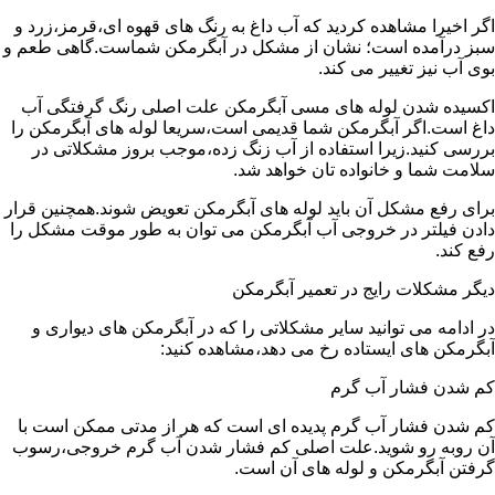
اگر اخیرا مشاهده کردید که آب داغ به رنگ های قهوه ای،قرمز،زرد و
سبز درآمده است؛ نشان از مشکل در آبگرمکن شماست.گاهی طعم و
بوی آب نیز تغییر می کند.
اکسیده شدن لوله های مسی آبگرمکن علت اصلی رنگ گرفتگی آب
داغ است.اگر آبگرمکن شما قدیمی است،سریعا لوله های آبگرمکن را
بررسی کنید.زیرا استفاده از آب زنگ زده،موجب بروز مشکلاتی در
سلامت شما و خانواده تان خواهد شد.
برای رفع مشکل آن باید لوله های آبگرمکن تعویض شوند.همچنین قرار
دادن فیلتر در خروجی آب آبگرمکن می توان به طور موقت مشکل را
رفع کند.
دیگر مشکلات رایج در تعمیر آبگرمکن
در ادامه می توانید سایر مشکلاتی را که در آبگرمکن های دیواری و
آبگرمکن های ایستاده رخ می دهد،مشاهده کنید:
کم شدن فشار آب گرم
کم شدن فشار آب گرم پدیده ای است که هر از مدتی ممکن است با
آن روبه رو شوید.علت اصلی کم فشار شدن آب گرم خروجی،رسوب
گرفتن آبگرمکن و لوله های آن است.