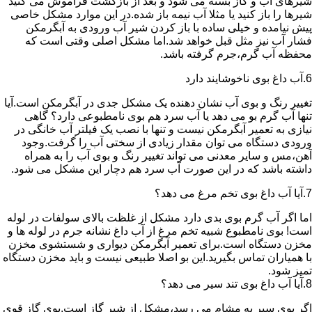
شیرهای آب و گاز بسته می شود و بعد از بازگشت فراموش می کنید
شیرها را باز کنید یا مثلا آب نیمه باز شده.در این موارد مشکل خاصی
پیش نیامده و خیلی ساده با باز کردن شیر آب ورودی به آبگرمکن
فشار آب نیز مثل قبل خواهد شد.اما مشکل اصلی وقتی است که
محفظه آب گرم،جرم گرفته باشد.
6.آب داغ بوی ناخوشایند دارد
تغییر رنگ و بوی آب نشان دهنده یک مشکل جدی در آبگرمکن است.آیا
تنها آب گرم بو می دهد یا آب سرد هم بوی نامطبوعی دارد؟ گاهی
نیازی به تعمیر آبگرمکن نیست و تنها با نصب یک فیلتر آب خانگی در
ورودی دستگاه می توان مقدار زیادی از سختی آب را گرفت.وجود
آهن،مس و سایر معدنی می تواند تغییر رنگ و بوی آب را به همراه
داشته باشد که در این صورت آب سرد هم دچار این مشکل می شود.
7.آیا آب داغ بوی تخم مرغ می دهد؟
اما اگر آب گرم بوی بدی دارد مشکل از غلظت بالای سولفات در لوله
است! بوی نامطبوع شبیه تخم مرغ از آب داغ نشانه جرم در لوله ها و
مخزن دستگاه است.برای تعمیر آبگرمکن دیواری و شستشوی مخزن
با همیاران تماس بگیرید.این بو اصلا طبیعی نیست و باید مخزن دستگاه
تمیز شود.
8.آیا آب داغ بوی تند سیر می دهد؟
اگر بوی سیر به مشام می رسد،مشکل از شیر گاز است.بوی گاز قوی