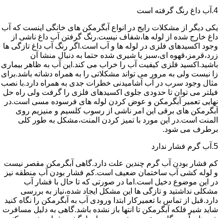
4.آب داغ رنگ گرفته است
یکی دیگر از مشکلات رایج در انواع آبگرمکن های خانگی اینست که آب
داغ خارج شده از لوله ها،شفاف نیست.رنگ گرفتن آب داغ ناشی از
وجود اکسیدهای فلزی در لوله ها و آب است.اگر رنگ آب داغ تازگی ها
زرد،قرمز،قهوه ای،سبز یا شیری شده حتما به دنبال منشا آن
باشید.اکسید فلزی کیفیت آب را خراب می کند.این آب به ظاهر بیماری
زا نیست ولی به مرور می تواند مشکلاتی را به همراه دشاته باشد.برای
مثال وجود سرب در آب آشامیدنی خطرات جدی به همراه دارد.با نصب
فیلتر می توان تا حدودی جلوی اکسیدهای فلزی را گرفت ولی راه حل
نهایی تعمیر آبگرمکن و عوض کردن لوله های فرسوده مسی است.در
آبگرمکن های برقی این امر ناشی از رسوب کلسیم و منیزیم روی
المنت است.در این مورد با تمیز کردن المنت،مشکل به طور کلی
برطرف می شود.
5.آب گرم فشار ندارد
کم فشار بودن آب گرم چندین علت دارد.گاهی آبگرمکن مقصر نیست
و لوله کشی آب ساختمان ضعیف است.کم فشار بودن آب منطقه نیز
در این موضوع دخیل است.اما در صورتی که تا حال با فشار آب
مشکلی نداشتید و تازگی ها این مشکل ایجاد شده،نیاز به بررسی
دارد.قبل از تماس با تعمیرکار ابتدا ورودی آب به آبگرمکن را نگاه کنید
شاید شیر فلکه آبگرمکن تا انتها باز نشده باشد.گاهی به دلیل مسافرت