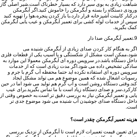
شباهت زیادی به بوی سیر دارد که بسیار خطرناک است.شیر اصلی گاز
ورودی دستگاه را بسته و آبگرمکن را خاموش کنید.اگر آبگرمکن
درکنار کابینت آشپزخانه قرار دارد،با باز کردن پنجره،هوا را تهویه کنید
سپس از خدمات لوله کشی برای تعمیر آبگرمکن و عیب یابی آبگرمکن
کمک بگیرید.
9.تعمیر آبگرمکن صدا دار
اگر به هنگام کار کردن صدای زیادی از آبگرمکن شنیده می
شود،ممکن است مشکل از شکستگی و یا آسیب یکی از قطعات فلزی
داخل دستگاه باشد.در سرویس دوره ای آبگرمکن معمولا این موارد به
سادگی تشخیص داده می شود.اگر مدت زیادی است که از خدمات
سرویس دوره ای استفاده نکرده اید حتما محفظه آب گرم با جرم و
رسوبات اشغال شده که همین موضوع هم می تواند مشکل ایجاد
کند.وقتی دستگاه روشن است و آب گرم هم تولید می شود اما در حین
کارکرد،سر و صدای دستگاه زیاد است با ما تماس بگیرید.برای عیب
یابی و تعمیر آبگرمکن نیاز به بررسی دقیق تر است.به خصوص وقتی از
داخل دستگاه صدای جوشیدن آب شنیده می شود موضوع جدی تر
است.
هزینه تعمیر آبگرمکن چقدر است؟
برای تعیین قیمت تعمیرات لازم است تا آبگرمکن از نزدیک بررسی