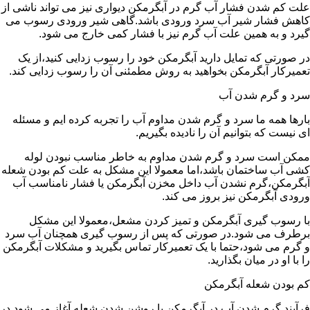
علت کم شدن فشار آب گرم در آبگرمکن دیواری نیز می تواند ناشی از
کاهش فشار شیر آب سرد ورودی باشد.گاهی شیر ورودی رسوب می
گیرد و به همین علت آب گرم نیز با فشار کمی خارج می شود.
در صورتی که تمایل دارید آبگرمکن خود را رسوب زدایی کنید،از یک
تعمیرکار آبگرمکن بخواهید به روش مطمئنی آن را رسوب زدایی کند.
سرد و گرم شدن آب
بارها همه ما سرد و گرم شدن مداوم آب را تجربه کرده ایم و مسئله
ای نیست که بتوانیم آن را نادیده بگیریم.
ممکن است سرد و گرم شدن مداوم به خاطر مناسب نبودن لوله
کشی آب ساختمان باشد،اما معمولا این مشکل به علت کم بودن شعله
آبگرمکن،گرم نشدن آب داخل مخزن آبگرمکن یا فشار نامناسب آب
ورودی آبگرمکن نیز بروز می کند.
با رسوب گیری آبگرمکن و تمیز کردن مشعل،معمولا این مشکل
برطرف می شود.در صورتی که پس از رسوب گیری همچنان آب سرد
و گرم می شود،حتما با یک تعمیرکار تماس بگیرید و مشکلات آبگرمکن
را با او در میان بگذارید.
کم بودن شعله آبگرمکن
فرآیند گرم شدن آب در آبگرمکن با روشن شدن شعله آغاز می شود.در