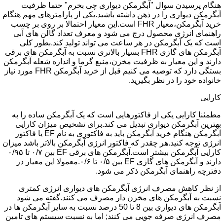
هنگام پرسیدن سوال "آبگرمکن دیواری چی بخرم" حتما ظرفیت
آبگرمکن دیواری را در ذهن داشته باشید.یکی از پارامترهای مهم هنگام
خرید آبگرمکن،معیار FHR است.این معیار احتمالا بر روی بر چسب
راهنمای انرژی محصول درج می شود و معرف تعداد گالن های آبی
است که یک آبگرمکن در هر ساعت می تواند تولید کند.بطور کلی
آبگرمکن های گازی FHR بسیار بالاتری نسبت به آبگرمکن های برقی
دارند و این معیار به ظرفیت مخزن،منبع گرما و اندازه شعله آبگرمکن
بستگی دارد که توصیه می کنیم قبل از خرید آبگرمکن FHR مورد نیاز
خانواده خود را در نظر بگیرید.
کارایی
مطمئنا کارایی یکی از فاکتورهایی است که یک آبگرمکن ساده را به
بهترین آبگرمکن دیواری تبدیل می کند.برای تشخیص میزان کارایی
آبگرمکن هنگام خرید آبگرمکن باید به فاکتوری به نام EF یا فاکتور
انرژی توجه کنید.هر چقدر که فاکتور انرژی آبگرمکن بالاتر باشد میزان
کارایی آبگرمکن بیشتر است.آبگرمکن های برقی EF بین ۰/۷ تا ۰/۹۵
دارند و آبگرمکن های گازی EF بین ۰/۵ تا ۰/۶.معمولا این معیار در
دفترچه راهنمای آبگرمکن ذکر می شود.
از نظر کاهش مصرف انرژی آبگرمکن های دیواری انرژی کمتری
نسبت به آبگرمکن های مخزن دار مصرف می کنند.گفته می شود
آبگرمکن های دیواری بین 8 تا 50 درصد نسبت به سایر آبگرمکن ها در
مصرف انرژی صرفه جویی می کنند; اما به نسبت سیستم های تامین