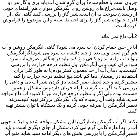
جریان است یا قطع شده؟ برای گرم شدن آب باید برق و گاز هر دو
وصل باشد.چراغ های روشن روی آبگرمکن دیواری هم راهنمای خوبی
از رسیدن سوخت به آن است.شیر گاز را بررسی کنید گاهی یکی از
افراد خانواده شیر گاز را برای احتیاط بسته و این موضوع را فراموش
کرده است.
2.آب داغ نمی ماند
آیا در حین حمام کردن آب سرد می شود؟ گاهی آبگرمکن روشن و آب
هم گرم است ولی بعد از چند دقیقه،آب سرد می شود.اگر آبگرمکن
بتواند آب را به اندازه کافی داغ کند نباید در هنگام مصرف،آب سرد
شود.برای عیب یابی آبگرمکن اول تنظیم درجه حرارت را بررسی
کنید.شاید دمای آب از حد معمول کمتر بوده یا به طور کلی برای
استفاده در زمستان دما کم باشد.پیچ تنظیم درجه حرارت را کمی
بیشتر کرده و چند لحظه صبر کنید.با باز کردن شیر آب دما و داغی را
بررسی کنید.اگر آب گرم در لوله جریان دارد،پس مشکل از همین
قسمت بوده ولی اگر با تنظیم درجه حرارت نیز با کمبود اب داغ مواجه
شدید،شاید وقت آن رسیده که یک آبگرمکن بزرگتر تهیه کنید.هزینه
تعمیر آبگرمکن را صرفه جویی کرده و یک دستگاه با توان بیشتر تهیه
کنید.
نکته: اگر آب گرمکن به تازگی با این مشکل مواجه شده و قبلا به خوبی
آب را به اندازه کافی گرم می کرد،مشکل از جای دیگری است و باید
تعمیر آبگرمکن را با بررسی بخش های دیگر ادامه دهید.شاید منبع آب