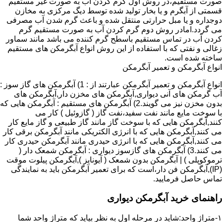
صورت مستقیم،در روش اول گرم کردن آب به صورت غیر مستقیم
قسمتی از آبگرم و یا بخار تولید شده توسط دیگ مرکزی به مخازن
دوجداره و یا مبل حرارتی منتقل شده و باعث گرم شدن آب مصرفی
می گردد.امادر روش دوم گرم کردن آب به صورت مستقیم گرم
کردن آب در تماس مستقیم باسطح گرم کننده می باشد مانند سماور
زغالی و نفتی که با استفاده از این روش انواع آبگرمکن های مستقیم
ساخته شده است.
انواع آبگرمکن و تعمیر آبگرمکن
انواع آبگرمکن و تعمیر آبگرمکن عبارتند از : 1) آبگرمکن های گاز سوز :
آب گرمکن های آنی دیواری,آبگرمکن های مخزن دار,آبگرمکن های
بدون مخزن نیز می گویند.2) آبگرمکن های مستقیم : آبگرمکن هایی که
با سوخت مایع مانند نفت سفید،نفت گاز ( گازوئیل ) کار می
کنند,آبگرمکن هایی که با سوخت گاز مانند گاز طبیعی و گاز مایع کار
می کنند,آبگرمکن هایی که با انرژی الکتریکی مانند آبگرمکن برقی کار
می کنند,آبگرمکن هایی که با انرژی حیدری مانند آبگرمکن حیدری کار
می کنند.3) آبگرمکن های گازسوز دیواری : آبگرمکن شمعک دار (
ترموکوپلی ) | آبگرمکن بدون شمعک ( آیونایز ),آبگرمکن پیلوت موقت
(IP),آبگرمکن فن دار،است که برای تعمیر آبگرمکن باید به نمایندگی
تماس حاصل فرمایید.
راهنمای خرید آبگرمکن دیواری
۱-متراژ واحد:شاید در مرحله اول به نظر بیاید که متراژ واحد شما