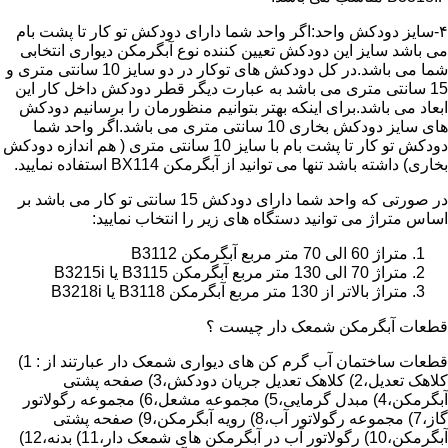
۴-سایز دودکش واحد:اگر واحد شما دارای دودکش تو کار تا پشت بام
می باشد سایز این دودکش تعیین کننده نوع آبگرمکن دیواری انتخابی
شما می باشد.در کل دودکش های توکار در دو سایز 10 سانتی متری و
15 سانتی متری می باشد به عبارت دیگر قطر دودکش داخل کار این
ابعاد می باشد.برای اینکه بهتر بتوانیم منظورمان را برسانیم دودکش
های سایز دودکش بخاری 10 سانتی متری می باشد.اگر واحد شما
دودکش تو کار تا پشت بام با سایز 10 سانتی متری ( هم اندازه دودکش
بخاری) داشته باشد تنها می توانید از آبگرمکن BX114 استفاده نمایید.
در صورتی که واحد شما دارای دودکش 15 سانتی تو کار می باشد بر
اساس متراژ می توانید دستگاه های زیر را انتخاب نمایید:
متراژ 60 الی 70 متر مربع آبگرمکن B3112
متراژ 70 الی 130 متر مربع آبگرمکن B3115 یا B3215i
متراژ بالاتر از 130 متر مربع آبگرمکن B3118 یا B3218i
قطعات آبگرمکن شمعک دار چیست ؟
قطعات ساختمان آب گرم کن های دیواری شمعک دار عبارتند از : 1)
کلاهک تعدیل،2) کلاهک تعدیل جریان دودکش،3) صفحه پشتی
آبگرمکن،4) مبدل گرمایی،5) مجموعه مشعل،6) مجموعه رگولاتور
گاز،7) مجموعه رگولاتور آب،8) رویه آبگرمکن،9) صفحه پشتی
آبگرمکن،10) رگولاتور آب در آبگرمکن های شمعک دار،11) بدنه،12)