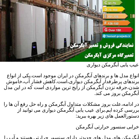
عیب یابی آبگرمکن دیواری
انواع مدل ها و برندهای آبگرمکن در ایران موجود است.یکی از انواع
برندهای پرطرفدار آبگرمکن دیواری،است.کاهش فشار آب،خاموش
شدن،جرقه نزدن آبگرمکن از رایج ترین مواردی است که در این مدل
آبگرمکن بروز می کند.
در ادامه،علت بروز مشکلات متداول آبگرمکن و راه حل رفع آن ها را
بررسی کرده ایم.برای عیب یابی آبگرمکن دیواری می توانید از
دستورالعمل های زیر بهره ببرید:
خرابی سنسور حرارتی آبگرمکن
آبگرمکن های مدل های جدیدتر دارای سنسور حرارتی هستند و آب را