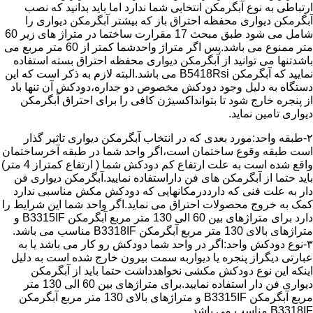
ارتباطی به نوع آبگرمکن انتخابی شما ندارد اما باید بدانید که نصب
آبگرمکن دیواری محفظه احتراق باز که بیشتر آبگرمکن دیواری را
شامل می شود طبق مبحث 17 مقرارت ساختما در متراژ های زیر 60
متر ممنوع می باشد.پس اگر متراژ واحدشما کمتر از 60 متر مربع می
باشدتنها می توانید از آبگرمکن دیواری محفظه احتراق بسته استفاده
نمایید که آبگرمکن B5418Rsi می باشد.البته لازم به ذکر است که این
دستگاه به دلیل وجود دودکش مخصوص دو جداره،دودکش آن تنها باد
از پنجره خارج شود تا بتوانداکسیژن کافی را برای احتراق آبگرمکن
دیواری تامین نماید.
۲-طبقه واحد:مورد بعدی که در انتخاب آبگرمکن دیواری تاثیر گذار
است طبقه وقوع ساختمان است،اگر واحد شما در طبقه آخرساختمان
واقع شده است به علت ارتفاع کم دودکش شما ( ارتفاع کمتراز 4 متر)
باید حتما از آبگرمکن های فن داراستفاده نمایید.آبگرمکن دیواری فن
دار به علت فنی که دارددرمکانهایی که دودکش مکش مناسبی ندارد
کمک به خروج محصولات احتراق می نماید.اگر واحد شما این شرایط را
دارد برای متراژهای بین 60 الی 130 متر مربع آبگرمکن B3315IF و
متراژهای بالای 130 متر مربع آبگرمکن B3318IF مناسب می باشد.
۳-نوع دودکش واحد:اگر در واحد شما دودکش رو کار می باشد یا به
عبارتی دیگراز پنجره یا دیواربه سمت بیرون خارج شده است به دلیل
اینکه این نوع دودکش مکشی نخواهدداشت حتما باید از آبگرمکن
دیواری فن دار استفاده نمایید.برای متراژهای بین 60 الی 130 متر
مربع آبگرمکن B3315IF و متراژهای بالای 130 متر مربع آبگرمکن
B3318IF مناسب می باشد.