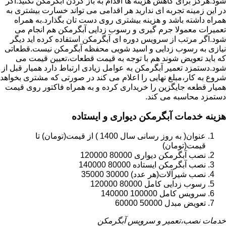
شود.هرگز برای کاهش هزینه ها اقدام به باز کردن آبگرمکن نکنید.اگر
در این زمینه تجربه ای ندارید هر اقدامی می تواند خسارت بیشتری به
همراه داشته باشد و هزینه بیشتری روی دست تان بگذارد.به همراه
تعمیرات معمولا جرم گیری و رسوب زدایی آبگرمکن هم انجام می
شود.اگر مرتب از سرویس دوره ای آبگرمکن استفاده کرده اید دیگر
نیازی به رسوب زدایی و اسید شویی محفظه آبگرمکن نیست.قطعاتی
که باید تعویض شوند هم با توجه به قیمت قطعات،تعیین قیمت می
شود.دستمزد تعمیر آبگرمکن به عوامل زیادی ارتباط دارد همیار قبل از
شروع به کار،مبلغ نهایی را اعلام می کند در صورتی که مشتری بخواهد
همیار قطعه جایگزین را خریداری کرده و به همراه فاکتور روی قیمت
دستمزد محاسبه می کند.
هزینه خدمات آبگرمکن دیواری و ایستاده
عنوان( به روز رسانی سال 1400 ) از قیمت(تومان) تا
قیمت(تومان)
نصب آبگرمکن دیواری 80000 120000
نصب آبگرمکن ایستاده 80000 140000
نصب شیرآلات(هر عدد) 30000 35000
رسوب زدایی کامل 80000 120000
سرویس کامل 100000 140000
تعویض مبدل 50000 60000
خدمات نصب،تعمیر و سرویس آبگرمکن