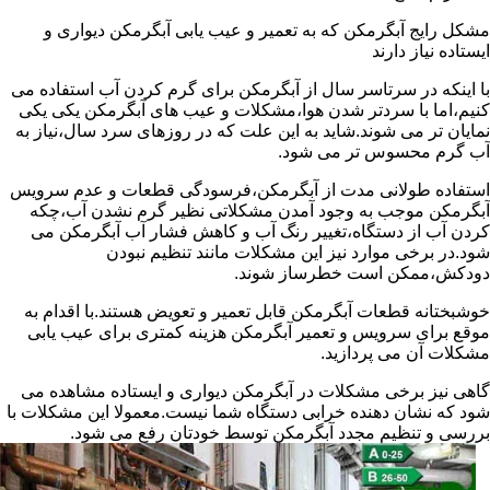
مشکل رایج آبگرمکن که به تعمیر و عیب یابی آبگرمکن دیواری و
ایستاده نیاز دارند
با اینکه در سرتاسر سال از آبگرمکن برای گرم کردن آب استفاده می
کنیم،اما با سردتر شدن هوا،مشکلات و عیب های آبگرمکن یکی یکی
نمایان تر می شوند.شاید به این علت که در روزهای سرد سال،نیاز به
آب گرم محسوس تر می شود.
استفاده طولانی مدت از آبگرمکن،فرسودگی قطعات و عدم سرویس
آبگرمکن موجب به وجود آمدن مشکلاتی نظیر گرم نشدن آب،چکه
کردن آب از دستگاه،تغییر رنگ آب و کاهش فشار آب آبگرمکن می
شود.در برخی موارد نیز این مشکلات مانند تنظیم نبودن
دودکش،ممکن است خطرساز شوند.
خوشبختانه قطعات آبگرمکن قابل تعمیر و تعویض هستند.با اقدام به
موقع برای سرویس و تعمیر آبگرمکن هزینه کمتری برای عیب یابی
مشکلات آن می پردازید.
گاهی نیز برخی مشکلات در آبگرمکن دیواری و ایستاده مشاهده می
شود که نشان دهنده خرابی دستگاه شما نیست.معمولا این مشکلات با
بررسی و تنظیم مجدد آبگرمکن توسط خودتان رفع می شود.