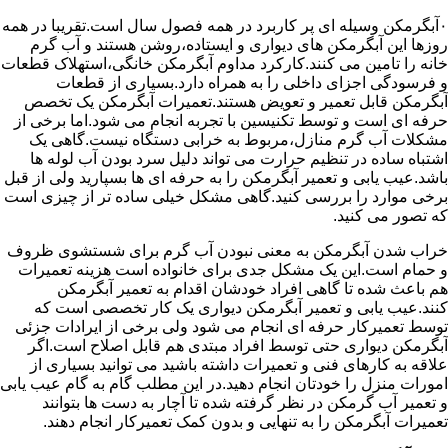
۰آبگرمکن وسیله ای پر کاربرد در همه فصول سال است.تقریبا در همه
روزها این آبگرمکن های دیواری و ایستاده،روشن هستند و آب گرم
خانه را تامین می کنند.کارکرد مداوم آبگرمکن خانگی،استهلاک قطعات
و فرسودگی اجزای داخلی را به همراه دارد.بسیاری از قطعات
آبگرمکن قابل تعمیر و تعویض هستند.تعمیرات آبگرمکن یک تخصص
حرفه ای است و توسط تکنیسین با تجربه انجام می شود.اما برخی از
مشکلات آب گرم منازل،مربوط به خرابی دستگاه نیست.گاهی یک
اشتباه ساده در تنظیم حرارت می تواند دلیل سرد بودن آب لوله ها
باشد.عیب یابی و تعمیر آبگرمکن را به حرفه ای ها بسپارید ولی از قبل
برخی موارد را بررسی کنید.گاهی مشکل خیلی ساده تر از چیزی است
که تصور می کنید.
خراب شدن آبگرمکن به معنی نبودن آب گرم برای شستشوی ظروف
و حمام است.این یک مشکل جدی برای خانواده است هزینه تعمیرات
هم باعث شده تا گاهی افراد خودشان اقدام به تعمیر آبگرمکن
کنند.عیب یابی و تعمیر آبگرمکن دیواری یک کار تخصصی است که
توسط تعمیرکار حرفه ای انجام می شود ولی برخی از ایرادات جزئی
آبگرمکن دیواری حتی توسط افراد مبتدی هم قابل اصلاح است.اگر
علاقه به کارهای فنی و تعمیرات داشته باشید می توانید بسیاری از
امورات منزل را خودتان انجام دهید.در این مطلب گام به گام عیب یابی
و تعمیر آب گرمکن در نظر گرفته شده تا آچار به دست ها بتوانند
تعمیرات آبگرمکن را به تنهایی و بدون کمک تعمیرکار انجام دهند.