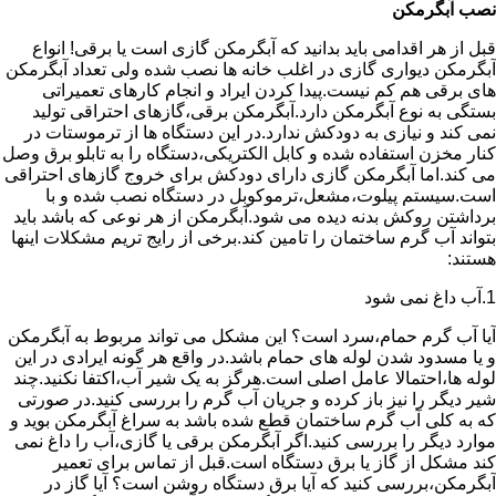
نصب آبگرمکن
قبل از هر اقدامی باید بدانید که آبگرمکن گازی است یا برقی! انواع
آبگرمکن دیواری گازی در اغلب خانه ها نصب شده ولی تعداد آبگرمکن
های برقی هم کم نیست.پیدا کردن ایراد و انجام کارهای تعمیراتی
بستگی به نوع آبگرمکن دارد.آبگرمکن برقی،گازهای احتراقی تولید
نمی کند و نیازی به دودکش ندارد.در این دستگاه ها از ترموستات در
کنار مخزن استفاده شده و کابل الکتریکی،دستگاه را به تابلو برق وصل
می کند.اما آبگرمکن گازی دارای دودکش برای خروج گازهای احتراقی
است.سیستم پیلوت،مشعل،ترموکوبل در دستگاه نصب شده و با
برداشتن روکش بدنه دیده می شود.آبگرمکن از هر نوعی که باشد باید
بتواند آب گرم ساختمان را تامین کند.برخی از رایج تریم مشکلات اینها
هستند:
1.آب داغ نمی شود
آیا آب گرم حمام،سرد است؟ این مشکل می تواند مربوط به آبگرمکن
و یا مسدود شدن لوله های حمام باشد.در واقع هر گونه ایرادی در این
لوله ها،احتمالا عامل اصلی است.هرگز به یک شیر آب،اکتفا نکنید.چند
شیر دیگر را نیز باز کرده و جریان آب گرم را بررسی کنید.در صورتی
که به کلی آب گرم ساختمان قطع شده باشد به سراغ آبگرمکن بوید و
موارد دیگر را بررسی کنید.اگر آبگرمکن برقی یا گازی،آب را داغ نمی
کند مشکل از گاز یا برق دستگاه است.قبل از تماس برای تعمیر
آبگرمکن،بررسی کنید که آیا برق دستگاه روشن است؟ آیا گاز در