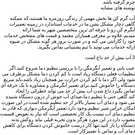
جرم گرفته باشد.
نوشته های مشابه
آب گرم کن ها بخش مهمی از زندگی روزمره ما هستند،که ممکنه
گاهی دچار مشکل بشن.ما در خدمات استاندارد در زمینه تعمیرات
آبگرم کن رو با حرفه ای ترین متخصصین شهر به شما ارائه
میدیم.علاوه بر معرفی همیاران معتمد و قیمت های مشخص خدمات
خود را گارانتی می کنه و در صورت بروز هر گونه مشکل در شیوه
ارائه خدمات می تونید با تیم پشتیبانی تماس بگیرید.
3.آب بیش از حد داغ است
عیب یابی و تعمیر آبگرمگن را با بررسی تنظیم دما شروع کنید.اگر
تنظیمات فعلی دستگاه زیاد است با کم کردن دما مشکل برطرف می
شود ولی اگر دما با کم کردن حرارت نیز همچنان زیاد باشد،باید سریع
دستگاه را خاموش کنید.برای تعمیر آبگرمکن و مشاوره با یک حرفه ای
تماس بگیرد.داغ شدن آب بیش از حد می تواند خطراتی را ایجاد
کند.گاهی حتی با تنظیم دما،صدای آب جوش از درون دستگاه شنیده
می شود و دمای آب بسیار بالاتر از حد تنظیم شده است.در این صورت
امکان خرابی شیر تنظیم وجود دارد.تعمیر آبگرمکن دیواری که قادر به
تنظیم دمای آب نیست یک کار تخصصی است که نیاز به تعویض قسمت
معیوب دارد.در این مورد هرگز بدون تجربه قبلی نباید روکش بدنه
دستگاه را باز کنید.تنها کار درست خاموش کردن دستگاه برای کاهش
دمای آب و تماس با تعمیرکار است.