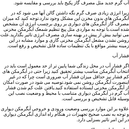
آب گرم جدید مثل مصرف گاز پکیج باید بررسی و مقایسه شود.
زیرا انرژی زیادی صرف گرم نگه داشتن گالن آنها می شود که در
آبگرمکن های بدون مخزن این مشکل وجود ندارد.توجه کنید که میزان
مصرف گاز آبگرمکن های دیواری بر روی برچسب انرژی آن مشخص
شده است.با توجه به مواردی مثل پیچ تنظیم شمعک آبگرمکن مخزنی
می توانید بیش از پیش در بهینه سازی مصرف انرژی تاثیر بگذارید.علت
روشن نشدن مشعل آبگرمکن مخزنی گازی و موارد مشابه در این
زمینه بیشتر مواقع با یک تنظیمات ساده قابل تشخیص و رفع است.
فشار آب
اگر فشار آب در محل زندگی شما پایین تر از حد معمول است باید در
انتخاب آبگرمکن مناسب بیشتر تحقیق کنید زیرا حتی در آبگرمکن های
کم فشار نیز حداقل میزان فشار آب ضروری است چرا که در غیر
اینصورت آبگرمکن روشن نمی شود.توصیه می شود در صورت امکان
از آبگرمکن مخزنی ایستاده استفاده کنید.یافتن علت کم شدن فشار
آب گرم در آبگرمکن دیواری متناسب با محیط و وضعیت نصب این
وسیله قابل تشخیص و بررسی است.
علاوه بر این موارد بررسی وضعیت ورودی و خروجی آبگرمکن دیواری
و توجه به نصب صحیح تجهیزات در هنگام راه اندازی آبگرمکن دیواری
در این امر تاثیر بسزایی دارد.