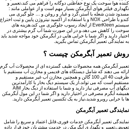
کننده هوا سوخت یک نوع حفاظتی دوگانه را فراهم می کند،تعمیر و
نگهداری فیلتر هوای آبگرمکن بسیار مهم است و از عواملی مانند :
مسدود شدن شعله با آستر،گرد و غبار و روغن و … جلو گیری می
کندو با طراحی NOX و با استفاده از اکسید نیتروژن پایین و ثبت اختراع
سیستم EverKleen از ایجاد رسوب جلوگیری می کند،هزینه های
سوخت را کاهش می دهد،و در این صورت شما آب گرم بیشتری در
اختیار دارید و اگر شما با خرابی هایی در آبگرمکن خود مواجه شدید باید
به نمایندگی تعمیر آبگرمکن تماس بگیرید.
روش تعمیر آبگرمکن چیست ؟
تعمیر آبگرمکن همه محصولات طیف گسترده ای از محصولات آب گرم
ارائه می دهند که شامل دیستگاه های قدیمی و مخازن آب مستقیم با
ظرفیت 40 الی 100 گالن و همچنین مخازن آب غیر مستقیم و
مستقیم است که می تواند،از یک سیستم دیگ بخار با کارآمدترین
دیگهای آب مصرفی نیاز دارید و شما با استفاده از دیگ بخار AIM
همیشه آبگرم مصرفی در اختیار دارید و اگر شما در این مول آبگرمکن
ها با خرابی روبرو شدید،نیاز به یک تکنسین تعمیر آبگرمکن دارید.
نمایندگی تعمیر آبگرمکن
نمایندگی تعمیر آبگرمکن خدمات فوری،قابل اعتماد و سریع را شامل
تعویض،تعمیر و نگهداری آبگرمکن در خدمت مشتریان خود قرار داده