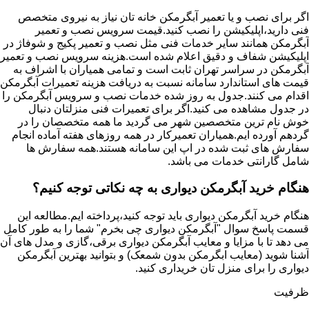
اگر برای نصب و یا تعمیر آبگرمکن خانه تان نیاز به نیروی متخصص
فنی دارید،اپلیکیشن را نصب کنید.قیمت سرویس نصب و تعمیر
آبگرمکن همانند سایر خدمات فنی مثل نصب و تعمیر پکیج و شوفاژ در
اپلیکیشن شفاف و دقیق اعلام شده است.هزینه سرویس نصب و تعمیر
آبگرمکن در سراسر تهران ثابت است و تمامی همیاران با اشراف به
قیمت های استاندارد سامانه نسبت به دریافت هزینه تعمیرات آبگرمکن
اقدام می کنند.جدول به روز شده خدمات نصب و سرویس آبگرمکن را
در جدول مشاهده می کنید.اگر برای تعمیرات فنی منزلتان دنبال
خوش نام ترین متخصصین شهر می گردید ما همه متخصصان را در
گردهم آورده ایم.همیاران تعمیرکار در همه روزهای هفته آماده انجام
سفارش های ثبت شده در اپ این سامانه هستند.همه سفارش ها
شامل گارانتی خدمات می باشد.
هنگام خرید آبگرمکن دیواری به چه نکاتی توجه کنیم؟
هنگام خرید آبگرمکن دیواری باید توجه کنید،پرداخته ایم.مطالعه این
قسمت پاسخ سوال "آبگرمکن دیواری چی بخرم" شما را به طور کامل
می دهد تا با مزایا و معایب آبگرمکن دیواری برقی،گازی و مدل های آن
آشنا شوید (معایب ابگرمکن بدون شمعک) و بتوانید بهترین آبگرمکن
دیواری را برای منزل تان خریداری کنید.
ظرفیت