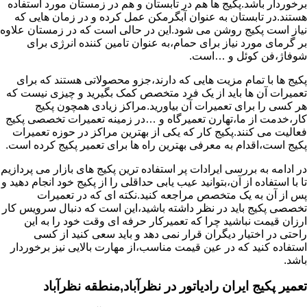
برخوردار باشد.پکیج ها هم در تابستان و هم در زمستان مورد استفاده
هستند.در تابستان به عنوان آبگرمکن عمل کرده و در زمان هایی که
نیاز است پکیج روشن می شود.این در حالی است که در زمستان علاوه
بر گرمای مورد نیاز برای حمام،به عنوان تامین کننده انرژی برای
شوفاژ،فن کوئل و …است.
پکیج ها با تمام مزیت هایی که دارند،جزو محصولاتی هستند که برای
تعمیرات آن ها باید از یک فرد متخصص کمک بگیرید و چیزی نیست که
هر کسی را برای تعمیرات آن بیاورید.مراکز زیادی همچون پکیج
کار،خدمت از ما،تهارن تعمیرگاه و …در زمینه تعمیرات تخصصی پکیج
فعالیت می کنند.پکیج کار که یکی از بهترین مراکز در حوزه تعمیرات
پکیج است،اقدام به معرفی بهترین راه ها برای تعمیر پکیج کرده است.
در ادامه به بررسی ایرادات پر استفاده ترین پکیج های بازار می پردازیم
تا با استفاده از آن،بتوانید عیب یابی حداقلی را از پکیج خود انجام دهید و
پس از آن به یک متخصص مراجعه کنید.نکته ای که در تعمیرات
تخصصی پکیج باید در نظر داشته باشید،این است که دنبال سرویس کار
ارزان قیمت نباشید چرا که تعمیرکار حرفه ای وقت خود را به این
راحتی در اختیار دیگران قرار نمی دهد و باید سعی کنید از کسی
استفاده کنید که در عین قیمت مناسب،از مهارت بالایی نیز برخوردار
باشد.
تعمیر پکیج ایران رادیاتور در نظرآباد,منطقه نظرآباد