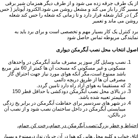
از یک طرف جرقه زده می شود و از طرف دیگر همزمان شیر برقی
مسیر گاز را باز می کند و مشعل روشن می شود.الکترود آیونایز ( حس
گر ) در کنار شعله قرار دارد و تا زمانی که شعله را حس کند شعله
روشن می ماند و تعمیر
برد کنترل یک کار بسیار مهم و تخصصی است و برای برد باید به
نمایندگی مربوطه تماس حاصل شود
اصول انتخاب محل نصب آبگرمکن دیواری
نصب وسایل گاز سوز پر مصرف مانند آبگرمکن در واحدهای
مسکونی و غیر مسکونی که مسحت آن ها کمتر از 60 متر مربع
باشد ممنوع است،مگر آنکه هوای مورد نیاز جهت احتراق گاز
مصرفی آن ها از طریق دریچه دائمی
که مستقیما به هوای آزاد راه دارد تامین گردد.
در بالای محل نصب آبگرمکن دودکشی با حداقل قطر 150
میلیمتر تعبیه شده باشد.
در شهر های سردسیر برای حفاظت آبگرمکن در برابر یخ زدگی
میبایستی آبگرمکن در داخل ساختمان نصب شود و از نصب آن
در بالکن،
احتیاط و خطر بزرگ:نصب آبگرمکن در حمام،رخت کن حمام،
اتاق خواب و کلیه محل هایی که هوا در آن جریان ندارد،ممنوع و بسیار