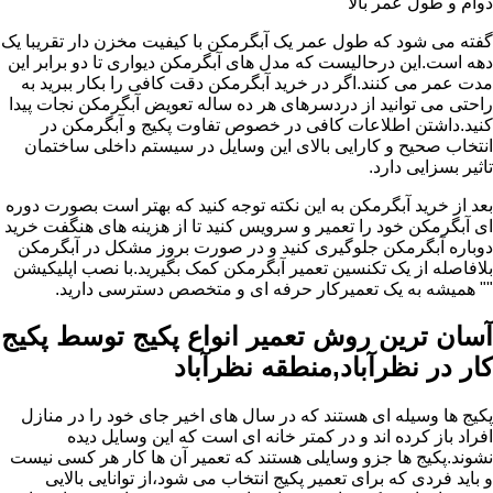
دوام و طول عمر بالا
گفته می شود که طول عمر یک آبگرمکن با کیفیت مخزن دار تقریبا یک
دهه است.این درحالیست که مدل های آبگرمکن دیواری تا دو برابر این
مدت عمر می کنند.اگر در خرید آبگرمکن دقت کافی را بکار ببرید به
راحتی می توانید از دردسرهای هر ده ساله تعویض آبگرمکن نجات پیدا
کنید.داشتن اطلاعات کافی در خصوص تفاوت پکیج و آبگرمکن در
انتخاب صحیح و کارایی بالای این وسایل در سیستم داخلی ساختمان
تاثیر بسزایی دارد.
بعد از خرید آبگرمکن به این نکته توجه کنید که بهتر است بصورت دوره
ای آبگرمکن خود را تعمیر و سرویس کنید تا از هزینه های هنگفت خرید
دوباره آبگرمکن جلوگیری کنید و در صورت بروز مشکل در آبگرمکن
بلافاصله از یک تکنسین تعمیر آبگرمکن کمک بگیرید.با نصب اپلیکیشن
"" همیشه به یک تعمیرکار حرفه ای و متخصص دسترسی دارید.
آسان ترین روش تعمیر انواع پکیج توسط پکیج
کار در نظرآباد,منطقه نظرآباد
پکیج ها وسیله ای هستند که در سال های اخیر جای خود را در منازل
افراد باز کرده اند و در کمتر خانه ای است که این وسایل دیده
نشوند.پکیج ها جزو وسایلی هستند که تعمیر آن ها کار هر کسی نیست
و باید فردی که برای تعمیر پکیج انتخاب می شود،از توانایی بالایی