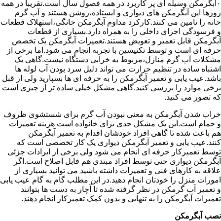
۰آبگرمکن وسیله ای پر کاربرد در همه فصول سال است.تقریبا در همه
روزها این آبگرمکن های دیواری و ایستاده،روشن هستند و آب گرم
خانه را تامین می کنند.کارکرد مداوم آبگرمکن خانگی،استهلاک قطعات
و فرسودگی اجزای داخلی را به همراه دارد.بسیاری از قطعات
آبگرمکن قابل تعمیر و تعویض هستند.تعمیرات آبگرمکن یک تخصص
حرفه ای است و توسط تکنیسین با تجربه انجام می شود.اما برخی از
مشکلات آب گرم منازل،مربوط به خرابی دستگاه نیست.گاهی یک
اشتباه ساده در تنظیم حرارت می تواند دلیل سرد بودن آب لوله ها
باشد.عیب یابی و تعمیر آبگرمکن را به حرفه ای ها بسپارید ولی از قبل
برخی موارد را بررسی کنید.گاهی مشکل خیلی ساده تر از چیزی است
که تصور می کنید.
خراب شدن آبگرمکن به معنی نبودن آب گرم برای شستشوی ظروف
و حمام است.این یک مشکل جدی برای خانواده است هزینه تعمیرات
هم باعث شده تا گاهی افراد خودشان اقدام به تعمیر آبگرمکن
کنند.عیب یابی و تعمیر آبگرمکن دیواری یک کار تخصصی است که
توسط تعمیرکار حرفه ای انجام می شود ولی برخی از ایرادات جزئی
آبگرمکن دیواری حتی توسط افراد مبتدی هم قابل اصلاح است.اگر
علاقه به کارهای فنی و تعمیرات داشته باشید می توانید بسیاری از
امورات منزل را خودتان انجام دهید.در این مطلب گام به گام عیب یابی
و تعمیر آب گرمکن در نظر گرفته شده تا آچار به دست ها بتوانند
تعمیرات آبگرمکن را به تنهایی و بدون کمک تعمیرکار انجام دهند.
نصب آبگرمکن