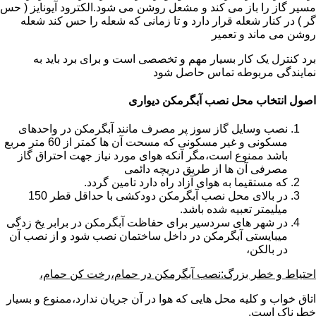
مسیر گاز را باز می کند و مشعل روشن می شود.الکترود آیونایز ( حس
گر ) در کنار شعله قرار دارد و تا زمانی که شعله را حس کند شعله
روشن می ماند و تعمیر
برد کنترل یک کار بسیار مهم و تخصصی است و برای برد باید به
نمایندگی مربوطه تماس حاصل شود
اصول انتخاب محل نصب آبگرمکن دیواری
نصب وسایل گاز سوز پر مصرف مانند آبگرمکن در واحدهای
مسکونی و غیر مسکونی که مسحت آن ها کمتر از 60 متر مربع
باشد ممنوع است،مگر آنکه هوای مورد نیاز جهت احتراق گاز
مصرفی آن ها از طریق دریچه دائمی
که مستقیما به هوای آزاد راه دارد تامین گردد.
در بالای محل نصب آبگرمکن دودکشی با حداقل قطر 150
میلیمتر تعبیه شده باشد.
در شهر های سردسیر برای حفاظت آبگرمکن در برابر یخ زدگی
میبایستی آبگرمکن در داخل ساختمان نصب شود و از نصب آن
در بالکن،
احتیاط و خطر بزرگ:نصب آبگرمکن در حمام،رخت کن حمام،
اتاق خواب و کلیه محل هایی که هوا در آن جریان ندارد،ممنوع و بسیار
خطرناک است.