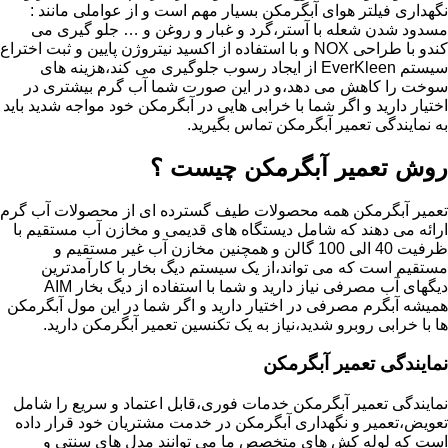
نگهداری فیلتر هوای آبگرمکن بسیار مهم است و از عواملی مانند :
مسدود شدن شعله با آستر،گرد و غبار و روغن و … جلو گیری می
کندو با طراحی NOX و با استفاده از اکسید نیتروژن پایین و ثبت اختراع
سیستم EverKleen از ایجاد رسوب جلوگیری می کند،هزینه های
سوخت را کاهش می دهد،و در این صورت شما آب گرم بیشتری در
اختیار دارید و اگر شما با خرابی هایی در آبگرمکن خود مواجه شدید باید
به نمایندگی تعمیر آبگرمکن تماس بگیرید.
روش تعمیر آبگرمکن چیست ؟
تعمیر آبگرمکن همه محصولات طیف گسترده ای از محصولات آب گرم
ارائه می دهند که شامل دیستگاه های قدیمی و مخازن آب مستقیم با
ظرفیت 40 الی 100 گالن و همچنین مخازن آب غیر مستقیم و
مستقیم است که می تواند،از یک سیستم دیگ بخار با کارآمدترین
دیگهای آب مصرفی نیاز دارید و شما با استفاده از دیگ بخار AIM
همیشه آبگرم مصرفی در اختیار دارید و اگر شما در این مول آبگرمکن
ها با خرابی روبرو شدید،نیاز به یک تکنسین تعمیر آبگرمکن دارید.
نمایندگی تعمیر آبگرمکن
نمایندگی تعمیر آبگرمکن خدمات فوری،قابل اعتماد و سریع را شامل
تعویض،تعمیر و نگهداری آبگرمکن در خدمت مشتریان خود قرار داده
است که لوله کش های متخصص ما می توانند مدل های سنتی و