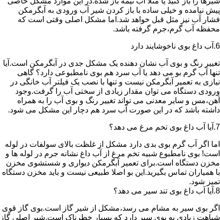
شیرها را باز کنید یا مثلا آب نیمه باز شده.در این موارد مشکل خاصی
پیش نیامده و خیلی ساده با باز کردن شیر آب ورودی به آبگرمکن
فشار آب نیز مثل قبل خواهد شد.اما مشکل اصلی وقتی است که
محفظه آب گرم،جرم گرفته باشد.
6.آب داغ بوی ناخوشایند دارد
تغییر رنگ و بوی آب نشان دهنده یک مشکل جدی در آبگرمکن است.آیا
تنها آب گرم بو می دهد یا آب سرد هم بوی نامطبوعی دارد؟ گاهی
نیازی به تعمیر آبگرمکن نیست و تنها با نصب یک فیلتر آب خانگی در
ورودی دستگاه می توان مقدار زیادی از سختی آب را گرفت.وجود
آهن،مس و سایر معدنی می تواند تغییر رنگ و بوی آب را به همراه
داشته باشد که در این صورت آب سرد هم دچار این مشکل می شود.
7.آیا آب داغ بوی تخم مرغ می دهد؟
اما اگر آب گرم بوی بدی دارد مشکل از غلظت بالای سولفات در لوله
است! بوی نامطبوع شبیه تخم مرغ از آب داغ نشانه جرم در لوله ها و
مخزن دستگاه است.برای تعمیر آبگرمکن دیواری و شستشوی مخزن
با همیاران تماس بگیرید.این بو اصلا طبیعی نیست و باید مخزن دستگاه
تمیز شود.
8.آیا آب داغ بوی تند سیر می دهد؟
اگر بوی سیر به مشام می رسد،مشکل از شیر گاز است.بوی گاز قوی
شباهت زیادی به بوی سیر دارد که بسیار خطرناک است.شیر اصلی گاز