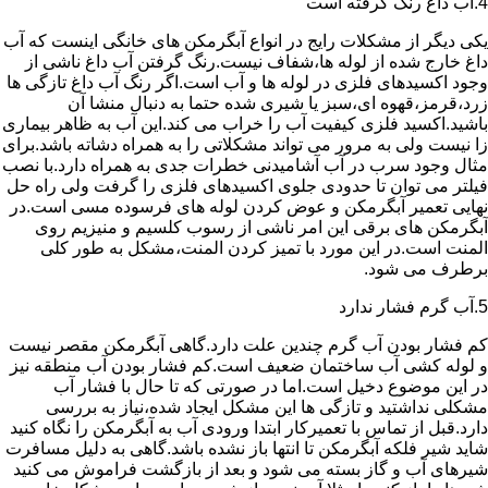
4.آب داغ رنگ گرفته است
یکی دیگر از مشکلات رایج در انواع آبگرمکن های خانگی اینست که آب
داغ خارج شده از لوله ها،شفاف نیست.رنگ گرفتن آب داغ ناشی از
وجود اکسیدهای فلزی در لوله ها و آب است.اگر رنگ آب داغ تازگی ها
زرد،قرمز،قهوه ای،سبز یا شیری شده حتما به دنبال منشا آن
باشید.اکسید فلزی کیفیت آب را خراب می کند.این آب به ظاهر بیماری
زا نیست ولی به مرور می تواند مشکلاتی را به همراه دشاته باشد.برای
مثال وجود سرب در آب آشامیدنی خطرات جدی به همراه دارد.با نصب
فیلتر می توان تا حدودی جلوی اکسیدهای فلزی را گرفت ولی راه حل
نهایی تعمیر آبگرمکن و عوض کردن لوله های فرسوده مسی است.در
آبگرمکن های برقی این امر ناشی از رسوب کلسیم و منیزیم روی
المنت است.در این مورد با تمیز کردن المنت،مشکل به طور کلی
برطرف می شود.
5.آب گرم فشار ندارد
کم فشار بودن آب گرم چندین علت دارد.گاهی آبگرمکن مقصر نیست
و لوله کشی آب ساختمان ضعیف است.کم فشار بودن آب منطقه نیز
در این موضوع دخیل است.اما در صورتی که تا حال با فشار آب
مشکلی نداشتید و تازگی ها این مشکل ایجاد شده،نیاز به بررسی
دارد.قبل از تماس با تعمیرکار ابتدا ورودی آب به آبگرمکن را نگاه کنید
شاید شیر فلکه آبگرمکن تا انتها باز نشده باشد.گاهی به دلیل مسافرت
شیرهای آب و گاز بسته می شود و بعد از بازگشت فراموش می کنید