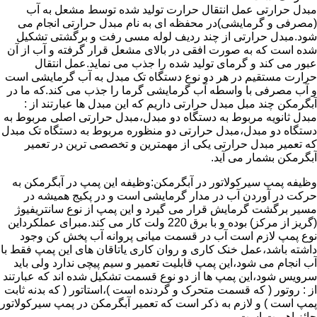
مبدل حرارتی عمل انتقال حرارت تولید شده توسط مشعل به آب
(مصرفی و گرمایشی)در محفظه ای به نام مبدل حرارتی انجام می
شود.مبدل حرارتی از چند ردیف لوله مسی رفت و برگشتی تشکیل
شده است که به صورت افقی در بالای مشعل قرار گرفته و آب از آن
عبور می کند و گرمای تولید شده را جذب می نماید.عمل انتقال
حرارت مستقیم در هر دو نوع دستگاه تک مبدل به آب گرمایشی است
و آب مصرفی با واسطه آب گرمایشی گرما را جذب می کند.که ما در
آبگرمکن چند مبل مبدل حرارتی داریم که این مبدل ها عبارتند از :
مبدل ثانویه مربوط به دستگاه دو مبدل،مبدل حرارتی اصلی مربوط به
دستگاه دو مبدل،مبدل حرارتی دو منظوره مربوط به دستگاه تک مبدل
که تعمیر مبدل حرارتی یکی از مهمترین و تخصصی ترین در تعمیر
آبگرمکن بشمار می آید.
وظیفه پمپ سیرکولاتور در آبگرمکن:وظیفه این پمپ در آبگرمکن به
حرکت در آوردن آب در مدار گرمایشی است و در پکیج همیشه در
مسیر برگشت گرمایش قرار می گیرد و این پمپ از نوع سانتریفیوژ
(گریز از مرکز) بوده و با برق 220 ولت کار می کند.مبرای عملکرداین
نوع پمپ لازم است آب در قسمت میانی پروانه آب پخش کن وجود
داشته باشد،عمل خنک کاری و روان کاری یاتاقان های این پمپ فقط با
آب انجام می شود،این پمپ قابلیت تعمیر و سیم پیچی ندارد ولی باید
سرویس شود،این پمپ ها از دو نوع قسمت تشکیل شده اند که عبارتند
از : روتور ( که قسمت متحرک و گردنده است )،استاتور ( که بدنه ثابت
پمپ است ) و لازم به ذکر است که تعمیر آبگرمکن در پمپ سیرکولاتور
حائز اهمیت است.