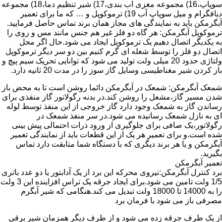
سوپاپ،16) مجموعه مغزی آب بندی،17) شیر تنظیم دما،18) مجموعه
دیافگرام و میل سوپاپ آب 19) ترموکوپل و … که ما برای تعمیر
آبگرمکن باید به نمایندگی های مجاز همان برند تماس حاصل فرمایید.
ترموکوپل آبگرمکن: هر گاه دو فلز غیر هم جنس مانند مس و روی را
به یکدیگر اتصال دهیم یک ترموکوپل ایجاد می شود.حال اگر محل
اتصال دو فلز را توسط شعله ای گرم کنیم بین دو سر دیگر ترموکوپل
ولتاژی حدود 20 میلی ولت تولید می شود که توانایی تحریک سیم پیچ و
باز کردن شیر مغناطیسی وسایل گاز سوز را در مدت 20 ثانیه دارد.
شمعک آبگرمکن: شمعک در آبگرمکن دائما روشن است تا به محض باز
شدن مسیر گاز،مشعل را روشن کند.در بدنه رگولاتور گاز منفذی برای
رساندن گاز به شمعک وجود دارد گاز خروجی از این منفذ توسط لوله
ای به نازل شمعک رسانیده می شود.در سر منفذ شمعک در
رگولاتور،یک صافی برای جلوگیری از ورود ذرات احتمالی پیش بینی
شده است.و برای تعمیر هر یک از این قطعات باید از نمایندگی تعمیر
آبگرمکن و یا هر برند دیگری که با دستگاه شما متابقت دارد تماس
بگیرید.
تعمیر آبگرمکن
برد کنترل آبگرمکن:نیروی محرکه این برد از یک آدابتور یا دو عدد باتری
1/5 ولت تامین می شود.برای ایجاد جرقه یک تراس افزاینده این 3 ولت
را به 14000 تا 18000 ولت تبدیل می کند.هنگامی که شیر آبگرم
مصرفی باز می شود با فرمان برد
از یک طرف جرقه زده می شود و از طرف دیگر همزمان شیر برقی