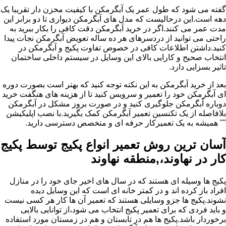
گفته می شود که طول عمر یک آبگرمکن با کیفیت مخزن دار تقریبا یک
دهه است.این درحالیست که مدل های آبگرمکن دیواری تا دو برابر این
مدت عمر می کنند.اگر در خرید آبگرمکن دقت کافی را بکار ببرید به
راحتی می توانید از دردسرهای هر ده ساله تعویض آبگرمکن نجات پیدا
کنید.داشتن اطلاعات کافی در خصوص تفاوت پکیج و آبگرمکن در
انتخاب صحیح و کارایی بالای این وسایل در سیستم داخلی ساختمان
تاثیر بسزایی دارد.
بعد از خرید آبگرمکن به این نکته توجه کنید که بهتر است بصورت دوره
ای آبگرمکن خود را تعمیر و سرویس کنید تا از هزینه های هنگفت خرید
دوباره آبگرمکن جلوگیری کنید و در صورت بروز مشکل در آبگرمکن
بلافاصله از یک تکنسین تعمیر آبگرمکن کمک بگیرید.با نصب اپلیکیشن
"" همیشه به یک تعمیرکار حرفه ای و متخصص دسترسی دارید.
آسان ترین روش تعمیر انواع پکیج توسط پکیج
کار در نهاوند،,منطقه نهاوند
پکیج ها وسیله ای هستند که در سال های اخیر جای خود را در منازل
افراد باز کرده اند و در کمتر خانه ای است که این وسایل دیده
نشوند.پکیج ها جزو وسایلی هستند که تعمیر آن ها کار هر کسی نیست
و باید فردی که برای تعمیر پکیج انتخاب می شود،از توانایی بالایی
برخوردار باشد.پکیج ها هم در تابستان و هم در زمستان مورد استفاده