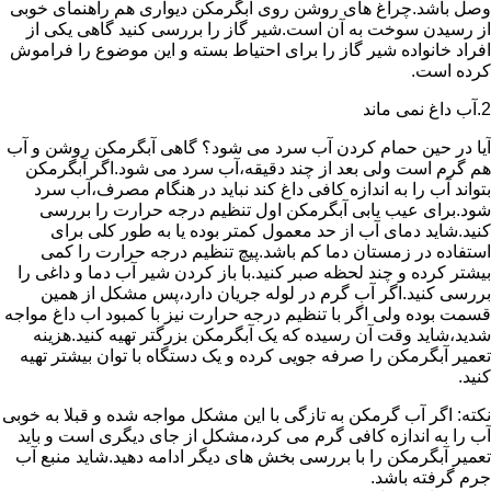
وصل باشد.چراغ های روشن روی آبگرمکن دیواری هم راهنمای خوبی
از رسیدن سوخت به آن است.شیر گاز را بررسی کنید گاهی یکی از
افراد خانواده شیر گاز را برای احتیاط بسته و این موضوع را فراموش
کرده است.
2.آب داغ نمی ماند
آیا در حین حمام کردن آب سرد می شود؟ گاهی آبگرمکن روشن و آب
هم گرم است ولی بعد از چند دقیقه،آب سرد می شود.اگر آبگرمکن
بتواند آب را به اندازه کافی داغ کند نباید در هنگام مصرف،آب سرد
شود.برای عیب یابی آبگرمکن اول تنظیم درجه حرارت را بررسی
کنید.شاید دمای آب از حد معمول کمتر بوده یا به طور کلی برای
استفاده در زمستان دما کم باشد.پیچ تنظیم درجه حرارت را کمی
بیشتر کرده و چند لحظه صبر کنید.با باز کردن شیر آب دما و داغی را
بررسی کنید.اگر آب گرم در لوله جریان دارد،پس مشکل از همین
قسمت بوده ولی اگر با تنظیم درجه حرارت نیز با کمبود اب داغ مواجه
شدید،شاید وقت آن رسیده که یک آبگرمکن بزرگتر تهیه کنید.هزینه
تعمیر آبگرمکن را صرفه جویی کرده و یک دستگاه با توان بیشتر تهیه
کنید.
نکته: اگر آب گرمکن به تازگی با این مشکل مواجه شده و قبلا به خوبی
آب را به اندازه کافی گرم می کرد،مشکل از جای دیگری است و باید
تعمیر آبگرمکن را با بررسی بخش های دیگر ادامه دهید.شاید منبع آب
جرم گرفته باشد.