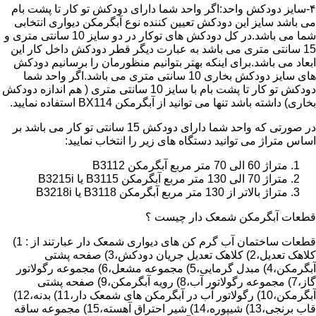
۴-سایز دودکش واحد:اگر واحد شما دارای دودکش تو کار تا پشت بام
می باشد سایز این دودکش تعیین کننده نوع آبگرمکن دیواری انتخابی
شما می باشد.در کل دودکش های توکار در دو سایز 10 سانتی متری و
15 سانتی متری می باشد به عبارت دیگر قطر دودکش داخل کار این
ابعاد می باشد.برای اینکه بهتر بتوانیم منظورمان را برسانیم دودکش
های سایز دودکش بخاری 10 سانتی متری می باشد.اگر واحد شما
دودکش تو کار تا پشت بام با سایز 10 سانتی متری ( هم اندازه دودکش
بخاری) داشته باشد تنها می توانید از آبگرمکن BX114 استفاده نمایید.
در صورتی که واحد شما دارای دودکش 15 سانتی تو کار می باشد بر
اساس متراژ می توانید دستگاه های زیر را انتخاب نمایید:
متراژ 60 الی 70 متر مربع آبگرمکن B3112
متراژ 70 الی 130 متر مربع آبگرمکن B3115 یا B3215i
متراژ بالاتر از 130 متر مربع آبگرمکن B3118 یا B3218i
قطعات آبگرمکن شمعک دار چیست ؟
قطعات ساختمان آب گرم کن های دیواری شمعک دار عبارتند از : 1)
کلاهک تعدیل،2) کلاهک تعدیل جریان دودکش،3) صفحه پشتی
آبگرمکن،4) مبدل گرمایی،5) مجموعه مشعل،6) مجموعه رگولاتور
گاز،7) مجموعه رگولاتور آب،8) رویه آبگرمکن،9) صفحه پشتی
آبگرمکن،10) رگولاتور آب در آبگرمکن های شمعک دار،11) بدنه،12)
قاب برنجی،13) شیپوره،14) شیر احتراق آهسته،15) مجموعه ساقه