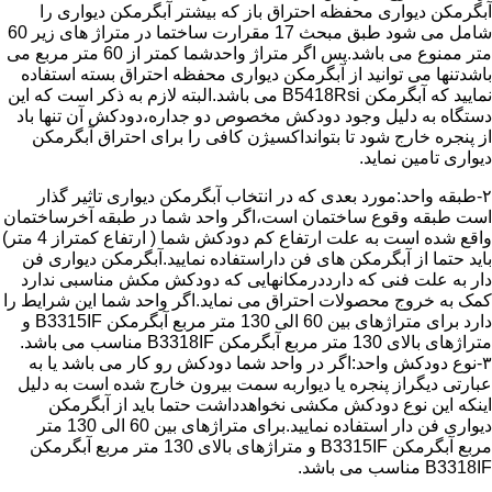
آبگرمکن دیواری محفظه احتراق باز که بیشتر آبگرمکن دیواری را
شامل می شود طبق مبحث 17 مقرارت ساختما در متراژ های زیر 60
متر ممنوع می باشد.پس اگر متراژ واحدشما کمتر از 60 متر مربع می
باشدتنها می توانید از آبگرمکن دیواری محفظه احتراق بسته استفاده
نمایید که آبگرمکن B5418Rsi می باشد.البته لازم به ذکر است که این
دستگاه به دلیل وجود دودکش مخصوص دو جداره،دودکش آن تنها باد
از پنجره خارج شود تا بتوانداکسیژن کافی را برای احتراق آبگرمکن
دیواری تامین نماید.
۲-طبقه واحد:مورد بعدی که در انتخاب آبگرمکن دیواری تاثیر گذار
است طبقه وقوع ساختمان است،اگر واحد شما در طبقه آخرساختمان
واقع شده است به علت ارتفاع کم دودکش شما ( ارتفاع کمتراز 4 متر)
باید حتما از آبگرمکن های فن داراستفاده نمایید.آبگرمکن دیواری فن
دار به علت فنی که دارددرمکانهایی که دودکش مکش مناسبی ندارد
کمک به خروج محصولات احتراق می نماید.اگر واحد شما این شرایط را
دارد برای متراژهای بین 60 الی 130 متر مربع آبگرمکن B3315IF و
متراژهای بالای 130 متر مربع آبگرمکن B3318IF مناسب می باشد.
۳-نوع دودکش واحد:اگر در واحد شما دودکش رو کار می باشد یا به
عبارتی دیگراز پنجره یا دیواربه سمت بیرون خارج شده است به دلیل
اینکه این نوع دودکش مکشی نخواهدداشت حتما باید از آبگرمکن
دیواری فن دار استفاده نمایید.برای متراژهای بین 60 الی 130 متر
مربع آبگرمکن B3315IF و متراژهای بالای 130 متر مربع آبگرمکن
B3318IF مناسب می باشد.