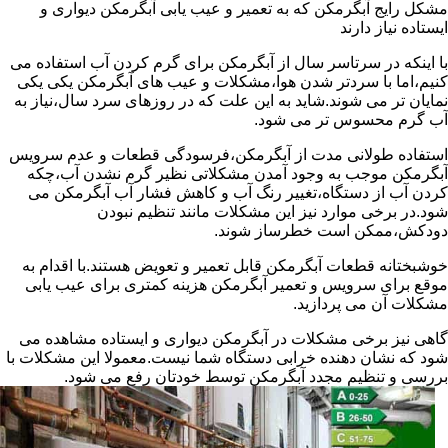
مشکل رایج آبگرمکن که به تعمیر و عیب یابی آبگرمکن دیواری و
ایستاده نیاز دارند
با اینکه در سرتاسر سال از آبگرمکن برای گرم کردن آب استفاده می
کنیم،اما با سردتر شدن هوا،مشکلات و عیب های آبگرمکن یکی یکی
نمایان تر می شوند.شاید به این علت که در روزهای سرد سال،نیاز به
آب گرم محسوس تر می شود.
استفاده طولانی مدت از آبگرمکن،فرسودگی قطعات و عدم سرویس
آبگرمکن موجب به وجود آمدن مشکلاتی نظیر گرم نشدن آب،چکه
کردن آب از دستگاه،تغییر رنگ آب و کاهش فشار آب آبگرمکن می
شود.در برخی موارد نیز این مشکلات مانند تنظیم نبودن
دودکش،ممکن است خطرساز شوند.
خوشبختانه قطعات آبگرمکن قابل تعمیر و تعویض هستند.با اقدام به
موقع برای سرویس و تعمیر آبگرمکن هزینه کمتری برای عیب یابی
مشکلات آن می پردازید.
گاهی نیز برخی مشکلات در آبگرمکن دیواری و ایستاده مشاهده می
شود که نشان دهنده خرابی دستگاه شما نیست.معمولا این مشکلات با
بررسی و تنظیم مجدد آبگرمکن توسط خودتان رفع می شود.