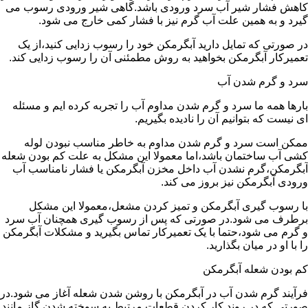
کاهش فشار شیر آب سرد ورودی باشد.گاهی شیر ورودی رسوب می
گیرد و به همین علت آب گرم نیز با فشار کمی خارج می شود.
در صورتی که تمایل دارید آبگرمکن خود را رسوب زدایی کنید،از یک
تعمیرکار آبگرمکن بخواهید به روش مطمئنی آن را رسوب زدایی کند.
سرد و گرم شدن آب
بارها همه ما سرد و گرم شدن مداوم آب را تجربه کرده ایم و مسئله
ای نیست که بتوانیم آن را نادیده بگیریم.
ممکن است سرد و گرم شدن مداوم به خاطر مناسب نبودن لوله
کشی آب ساختمان باشد،اما معمولا این مشکل به علت کم بودن شعله
آبگرمکن،گرم نشدن آب داخل مخزن آبگرمکن یا فشار نامناسب آب
ورودی آبگرمکن نیز بروز می کند.
با رسوب گیری آبگرمکن و تمیز کردن مشعل،معمولا این مشکل
برطرف می شود.در صورتی که پس از رسوب گیری همچنان آب سرد
و گرم می شود،حتما با یک تعمیرکار تماس بگیرید و مشکلات آبگرمکن
را با او در میان بگذارید.
کم بودن شعله آبگرمکن
فرآیند گرم شدن آب در آبگرمکن با روشن شدن شعله آغاز می شود.در
صورتی که در روند کار کردن قطعات مرتبط به سوخته شدن گاز مانند