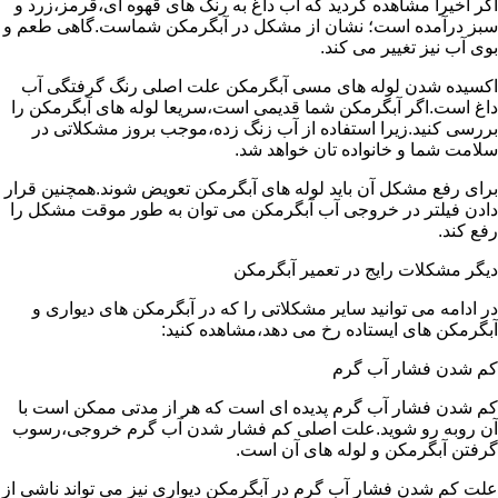
اگر اخیرا مشاهده کردید که آب داغ به رنگ های قهوه ای،قرمز،زرد و
سبز درآمده است؛ نشان از مشکل در آبگرمکن شماست.گاهی طعم و
بوی آب نیز تغییر می کند.
اکسیده شدن لوله های مسی آبگرمکن علت اصلی رنگ گرفتگی آب
داغ است.اگر آبگرمکن شما قدیمی است،سریعا لوله های آبگرمکن را
بررسی کنید.زیرا استفاده از آب زنگ زده،موجب بروز مشکلاتی در
سلامت شما و خانواده تان خواهد شد.
برای رفع مشکل آن باید لوله های آبگرمکن تعویض شوند.همچنین قرار
دادن فیلتر در خروجی آب آبگرمکن می توان به طور موقت مشکل را
رفع کند.
دیگر مشکلات رایج در تعمیر آبگرمکن
در ادامه می توانید سایر مشکلاتی را که در آبگرمکن های دیواری و
آبگرمکن های ایستاده رخ می دهد،مشاهده کنید:
کم شدن فشار آب گرم
کم شدن فشار آب گرم پدیده ای است که هر از مدتی ممکن است با
آن روبه رو شوید.علت اصلی کم فشار شدن آب گرم خروجی،رسوب
گرفتن آبگرمکن و لوله های آن است.
علت کم شدن فشار آب گرم در آبگرمکن دیواری نیز می تواند ناشی از