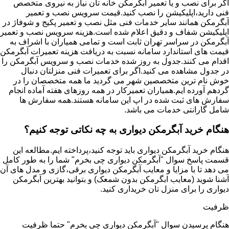
اگر برای نصب و یا تعمیر آبگرمکن خانه تان نیاز به نیروی متخصص
فنی دارید،اپلیکیشن را نصب کنید.قیمت سرویس نصب و تعمیر
آبگرمکن همانند سایر خدمات فنی مثل نصب و تعمیر پکیج و شوفاژ در
اپلیکیشن شفاف و دقیق اعلام شده است.هزینه سرویس نصب و تعمیر
آبگرمکن در سراسر تهران ثابت است و تمامی همیاران با اشراف به
قیمت های استاندارد سامانه نسبت به دریافت هزینه تعمیرات آبگرمکن
اقدام می کنند.جدول به روز شده خدمات نصب و سرویس آبگرمکن را
در جدول مشاهده می کنید.اگر برای تعمیرات فنی منزلتان دنبال
خوش نام ترین متخصصین شهر می گردید ما همه متخصصان را در
گردهم آورده ایم.همیاران تعمیرکار در همه روزهای هفته آماده انجام
سفارش های ثبت شده در اپ این سامانه هستند.همه سفارش ها
شامل گارانتی خدمات می باشد.
هنگام خرید آبگرمکن دیواری به چه نکاتی توجه کنیم؟
هنگام خرید آبگرمکن دیواری باید توجه کنید،پرداخته ایم.مطالعه این
قسمت پاسخ سوال "آبگرمکن دیواری چی بخرم" شما را به طور کامل
می دهد تا با مزایا و معایب آبگرمکن دیواری برقی،گازی و مدل های آن
آشنا شوید (معایب ابگرمکن بدون شمعک) و بتوانید بهترین آبگرمکن
دیواری را برای منزل تان خریداری کنید.
ظرفیت
هنگام پرسیدن سوال "آبگرمکن دیواری چی بخرم" حتما ظرفیت