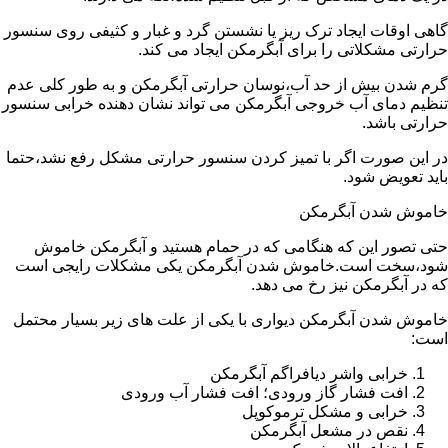
گاهی اوقات ایجاد ترک ریز یا نشستن گرد و غبار و کثیفی روی سنسور
حرارتی مشکلاتی را برای آبگرمکن ایجاد می کند.
گرم شدن بیش از حد آب،نوسان حرارتی آبگرمکن و به طور کلی عدم
تنظیم دمای آب خروجی آبگرمکن می تواند نشان دهنده خرابی سنسور
حرارتی باشد.
در این صورت اگر با تمیز کردن سنسور حرارتی مشکل رفع نشد،حتما
باید تعویض شود.
خاموش شدن آبگرمکن
حتی تصور این که هنگامی که در حمام هستید و آبگرمکن خاموش
شود،سخت است.خاموش شدن آبگرمکن یکی مشکلات رایجی است
که در آبگرمکن نیز رخ می دهد.
خاموش شدن آبگرمکن دیواری با یکی از علت های زیر بسیار محتمل
است:
خرابی واشر دیافراگم آبگرمکن
افت فشار گاز ورودی؛ افت فشار آب ورودی
خرابی و مشکل ترموکوپل
نقص در مشعل آبگرمکن