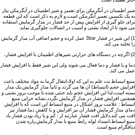
شیر اطمینان در آبگرمکن برای تعمیر و شیر اطمینان در آبگرمکن نیاز
به یک تکنسین تعمیر آبگرمکن است،و لازم به ذکر است که این قطعه
برای جلو گیری از افزایش بیش از حد فشار در مدار گرمایش استفاده
می شود تا از ایجاد نشتی و آسیب در اتصالات جلوگیری نماید.
1) این شیر در فشار 3bar عمل کرده و حجم اضافی آب مدار گرمایش
را تخلیه می کند.
2) اگرچه در دستگاه های حرارتی شیرهای اطمینان با افزایش فشار،
دما و یا فشار و دما فعال می شوند ولی این شیر فقط با افزایش فشار
عمل می کند.
منبع انبساط بت علم به این که اولا،انتقال گرما به مواد مختلف باعث
افزایش حجم (اتبساط) آن ها می گردد و ثانیا مدار گرمایش،یک مدار
بسته است،لذا این افزایش حجم باید خنثی شده تا موجب بروز نشتی و
همچنین افزایش فشار در مدار گرمایش نگردد،نشانه خرابی منبع
انبساط : علامت بروز اشکال در منبع انبساط این است که با افزایش
دمای مدار گرمایش فشار آن نیز افزایش و با کاهش دما،فشار نیز
افت می کند.دلایل افت فشار عبارتند از : کم و یا زیاد بودن فشار باد
منبع انبساط،انسداد لوله رابط منبع با مدار گرمایش،پاره شدن
دیافگرام منبع است.