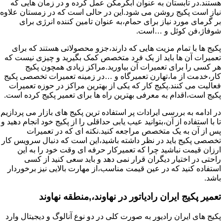
هستند.در تابستان به عنوان آبگرمکن عمل کرده و در زمان هایی که
نیاز است پکیج روشن می شود.این در حالی است که در زمستان علاوه
بر گرمای مورد نیاز برای حمام،به عنوان تامین کننده انرژی برای
شوفاژ،فن کوئل و …است.
پکیج ها با تمام مزیت هایی که دارند،جزو محصولاتی هستند که برای
تعمیرات آن ها باید از یک فرد متخصص کمک بگیرید و چیزی نیست که
هر کسی را برای تعمیرات آن بیاورید.مراکز زیادی همچون پکیج
کار،خدمت از ما،تهارن تعمیرگاه و …در زمینه تعمیرات تخصصی پکیج
فعالیت می کنند.پکیج کار که یکی از بهترین مراکز در حوزه تعمیرات
پکیج است،اقدام به معرفی بهترین راه ها برای تعمیر پکیج کرده است.
در ادامه به بررسی ایرادات پر استفاده ترین پکیج های بازار می پردازیم
تا با استفاده از آن،بتوانید عیب یابی حداقلی را از پکیج خود انجام دهید و
پس از آن به یک متخصص مراجعه کنید.نکته ای که در تعمیرات
تخصصی پکیج باید در نظر داشته باشید،این است که دنبال سرویس کار
ارزان قیمت نباشید چرا که تعمیرکار حرفه ای وقت خود را به این
راحتی در اختیار دیگران قرار نمی دهد و باید سعی کنید از کسی
استفاده کنید که در عین قیمت مناسب،از مهارت بالایی نیز برخوردار
باشد.
تعمیر پکیج ایران رادیاتور در نهاوند،,منطقه نهاوند
پکیج های ایران رادیور به صورت کلی در دو نوع آنالوگ و دیجیتال وارد