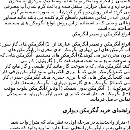
قسمتی از آبگرم و یا بخار تولید شده توسط دیگ مرکزی به مخازن
دوجداره و یا مبل حرارتی منتقل شده و باعث گرم شدن آب مصرفی
می گردد.امادر روش دوم گرم کردن آب به صورت مستقیم گرم
کردن آب در تماس مستقیم باسطح گرم کننده می باشد مانند سماور
زغالی و نفتی که با استفاده از این روش انواع آبگرمکن های مستقیم
ساخته شده است.
انواع آبگرمکن و تعمیر آبگرمکن
انواع آبگرمکن و تعمیر آبگرمکن عبارتند از : 1) آبگرمکن های گاز سوز :
آب گرمکن های آنی دیواری,آبگرمکن های مخزن دار,آبگرمکن های
بدون مخزن نیز می گویند.2) آبگرمکن های مستقیم : آبگرمکن هایی که
با سوخت مایع مانند نفت سفید،نفت گاز ( گازوئیل ) کار می
کنند,آبگرمکن هایی که با سوخت گاز مانند گاز طبیعی و گاز مایع کار
می کنند,آبگرمکن هایی که با انرژی الکتریکی مانند آبگرمکن برقی کار
می کنند,آبگرمکن هایی که با انرژی حیدری مانند آبگرمکن حیدری کار
می کنند.3) آبگرمکن های گازسوز دیواری : آبگرمکن شمعک دار (
ترموکوپلی ) | آبگرمکن بدون شمعک ( آیونایز ),آبگرمکن پیلوت موقت
(IP),آبگرمکن فن دار،است که برای تعمیر آبگرمکن باید به نمایندگی
تماس حاصل فرمایید.
راهنمای خرید آبگرمکن دیواری
۱-متراژ واحد:شاید در مرحله اول به نظر بیاید که متراژ واحد شما
ارتباطی به نوع آبگرمکن انتخابی شما ندارد اما باید بدانید که نصب