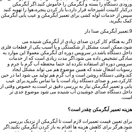
ورودی دستگاه را بسته و آبگرمکن را خاموش کنید.اگر آبگرمکن
درکنار کابینت آشپزخانه قرار دارد،با باز کردن پنجره،هوا را تهویه کنید
سپس از خدمات لوله کشی برای تعمیر آبگرمکن و عیب یابی آبگرمکن
کمک بگیرید.
9.تعمیر آبگرمکن صدا دار
اگر به هنگام کار کردن صدای زیادی از آبگرمکن شنیده می
شود،ممکن است مشکل از شکستگی و یا آسیب یکی از قطعات فلزی
داخل دستگاه باشد.در سرویس دوره ای آبگرمکن معمولا این موارد به
سادگی تشخیص داده می شود.اگر مدت زیادی است که از خدمات
سرویس دوره ای استفاده نکرده اید حتما محفظه آب گرم با جرم و
رسوبات اشغال شده که همین موضوع هم می تواند مشکل ایجاد
کند.وقتی دستگاه روشن است و آب گرم هم تولید می شود اما در حین
کارکرد،سر و صدای دستگاه زیاد است با ما تماس بگیرید.برای عیب
یابی و تعمیر آبگرمکن نیاز به بررسی دقیق تر است.به خصوص وقتی از
داخل دستگاه صدای جوشیدن آب شنیده می شود موضوع جدی تر
است.
هزینه تعمیر آبگرمکن چقدر است؟
برای تعیین قیمت تعمیرات لازم است تا آبگرمکن از نزدیک بررسی
شود.هرگز برای کاهش هزینه ها اقدام به باز کردن آبگرمکن نکنید.اگر