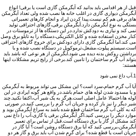
قبل از هر اقدامی باید بدانید که آبگرمکن گازی است یا برقی! انواع
آبگرمکن دیواری گازی در اغلب خانه ها نصب شده ولی تعداد آبگرمکن
های برقی هم کم نیست.پیدا کردن ایراد و انجام کارهای تعمیراتی
بستگی به نوع آبگرمکن دارد.آبگرمکن برقی،گازهای احتراقی تولید
نمی کند و نیازی به دودکش ندارد.در این دستگاه ها از ترموستات در
کنار مخزن استفاده شده و کابل الکتریکی،دستگاه را به تابلو برق وصل
می کند.اما آبگرمکن گازی دارای دودکش برای خروج گازهای احتراقی
است.سیستم پیلوت،مشعل،ترموکوبل در دستگاه نصب شده و با
برداشتن روکش بدنه دیده می شود.آبگرمکن از هر نوعی که باشد باید
بتواند آب گرم ساختمان را تامین کند.برخی از رایج تریم مشکلات اینها
هستند:
1.آب داغ نمی شود
آیا آب گرم حمام،سرد است؟ این مشکل می تواند مربوط به آبگرمکن
و یا مسدود شدن لوله های حمام باشد.در واقع هر گونه ایرادی در این
لوله ها،احتمالا عامل اصلی است.هرگز به یک شیر آب،اکتفا نکنید.چند
شیر دیگر را نیز باز کرده و جریان آب گرم را بررسی کنید.در صورتی
که به کلی آب گرم ساختمان قطع شده باشد به سراغ آبگرمکن بوید و
موارد دیگر را بررسی کنید.اگر آبگرمکن برقی یا گازی،آب را داغ نمی
کند مشکل از گاز یا برق دستگاه است.قبل از تماس برای تعمیر
آبگرمکن،بررسی کنید که آیا برق دستگاه روشن است؟ آیا گاز در
جریان است یا قطع شده؟ برای گرم شدن آب باید برق و گاز هر دو