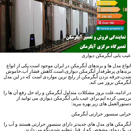
عیب یابی آبگرمکن دیواری
انواع مدل ها و برندهای آبگرمکن در ایران موجود است.یکی از انواع
برندهای پرطرفدار آبگرمکن دیواری،است.کاهش فشار آب،خاموش
شدن،جرقه نزدن آبگرمکن از رایج ترین مواردی است که در این مدل
آبگرمکن بروز می کند.
در ادامه،علت بروز مشکلات متداول آبگرمکن و راه حل رفع آن ها را
بررسی کرده ایم.برای عیب یابی آبگرمکن دیواری می توانید از
دستورالعمل های زیر بهره ببرید:
خرابی سنسور حرارتی آبگرمکن
آبگرمکن های مدل های جدیدتر دارای سنسور حرارتی هستند و آب را
در یک دمای مشخص که از قبل تنظیم شده،نگه می دارند.