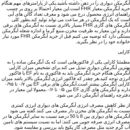
آبگرمکن دیواری را در ذهن داشته باشید.یکی از پارامترهای مهم هنگام
خرید آبگرمکن،معیار FHR است.این معیار احتمالا بر روی بر چسب
راهنمای انرژی محصول درج می شود و معرف تعداد گالن های آبی
است که یک آبگرمکن در هر ساعت می تواند تولید کند.بطور کلی
آبگرمکن های گازی FHR بسیار بالاتری نسبت به آبگرمکن های برقی
دارند و این معیار به ظرفیت مخزن،منبع گرما و اندازه شعله آبگرمکن
بستگی دارد که توصیه می کنیم قبل از خرید آبگرمکن FHR مورد نیاز
خانواده خود را در نظر بگیرید.
کارایی
مطمئنا کارایی یکی از فاکتورهایی است که یک آبگرمکن ساده را به
بهترین آبگرمکن دیواری تبدیل می کند.برای تشخیص میزان کارایی
آبگرمکن هنگام خرید آبگرمکن باید به فاکتوری به نام EF یا فاکتور
انرژی توجه کنید.هر چقدر که فاکتور انرژی آبگرمکن بالاتر باشد میزان
کارایی آبگرمکن بیشتر است.آبگرمکن های برقی EF بین ۰/۷ تا ۰/۹۵
دارند و آبگرمکن های گازی EF بین ۰/۵ تا ۰/۶.معمولا این معیار در
دفترچه راهنمای آبگرمکن ذکر می شود.
از نظر کاهش مصرف انرژی آبگرمکن های دیواری انرژی کمتری
نسبت به آبگرمکن های مخزن دار مصرف می کنند.گفته می شود
آبگرمکن های دیواری بین 8 تا 50 درصد نسبت به سایر آبگرمکن ها در
مصرف انرژی صرفه جویی می کنند; اما به نسبت سیستم های تامین
آب گرم جدید مثل مصرف گاز پکیج باید بررسی و مقایسه شود.