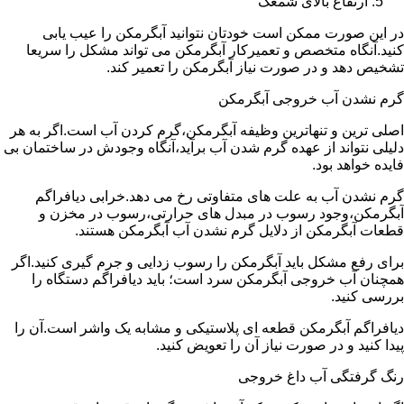
ارتفاع بالای شمعک
در این صورت ممکن است خودتان نتوانید آبگرمکن را عیب یابی
کنید.آنگاه متخصص و تعمیرکار آبگرمکن می تواند مشکل را سریعا
تشخیص دهد و در صورت نیاز آبگرمکن را تعمیر کند.
گرم نشدن آب خروجی آبگرمکن
اصلی ترین و تنهاترین وظیفه آبگرمکن،گرم کردن آب است.اگر به هر
دلیلی نتواند از عهده گرم شدن آب برآید،آنگاه وجودش در ساختمان بی
فایده خواهد بود.
گرم نشدن آب به علت های متفاوتی رخ می دهد.خرابی دیافراگم
آبگرمکن،وجود رسوب در مبدل های حرارتی،رسوب در مخزن و
قطعات آبگرمکن از دلایل گرم نشدن آب آبگرمکن هستند.
برای رفع مشکل باید آبگرمکن را رسوب زدایی و جرم گیری کنید.اگر
همچنان آب خروجی آبگرمکن سرد است؛ باید دیافراگم دستگاه را
بررسی کنید.
دیافراگم آبگرمکن قطعه ای پلاستیکی و مشابه یک واشر است.آن را
پیدا کنید و در صورت نیاز آن را تعویض کنید.
رنگ گرفتگی آب داغ خروجی