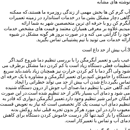
نوشته های مشابه
آب گرم کن ها بخش مهمی از زندگی روزمره ما هستند،که ممکنه
گاهی دچار مشکل بشن.ما در خدمات استاندارد در زمینه تعمیرات
آبگرم کن رو با حرفه ای ترین متخصصین شهر به شما ارائه
میدیم.علاوه بر معرفی همیاران معتمد و قیمت های مشخص خدمات
خود را گارانتی می کنه و در صورت بروز هر گونه مشکل در شیوه
ارائه خدمات می تونید با تیم پشتیبانی تماس بگیرید.
3.آب بیش از حد داغ است
عیب یابی و تعمیر آبگرمگن را با بررسی تنظیم دما شروع کنید.اگر
تنظیمات فعلی دستگاه زیاد است با کم کردن دما مشکل برطرف می
شود ولی اگر دما با کم کردن حرارت نیز همچنان زیاد باشد،باید سریع
دستگاه را خاموش کنید.برای تعمیر آبگرمکن و مشاوره با یک حرفه ای
تماس بگیرد.داغ شدن آب بیش از حد می تواند خطراتی را ایجاد
کند.گاهی حتی با تنظیم دما،صدای آب جوش از درون دستگاه شنیده
می شود و دمای آب بسیار بالاتر از حد تنظیم شده است.در این صورت
امکان خرابی شیر تنظیم وجود دارد.تعمیر آبگرمکن دیواری که قادر به
تنظیم دمای آب نیست یک کار تخصصی است که نیاز به تعویض قسمت
معیوب دارد.در این مورد هرگز بدون تجربه قبلی نباید روکش بدنه
دستگاه را باز کنید.تنها کار درست خاموش کردن دستگاه برای کاهش
دمای آب و تماس با تعمیرکار است.