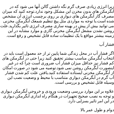
زیرا انرژی زیادی صرف گرم نگه داشتن گالن آنها می شود که در
آبگرمکن های بدون مخزن این مشکل وجود ندارد.توجه کنید که میزان
مصرف گاز آبگرمکن های دیواری بر روی برچسب انرژی آن مشخص
شده است.با توجه به مواردی مثل پیچ تنظیم شمعک آبگرمکن مخزنی
می توانید بیش از پیش در بهینه سازی مصرف انرژی تاثیر بگذارید.علت
روشن نشدن مشعل آبگرمکن مخزنی گازی و موارد مشابه در این
زمینه بیشتر مواقع با یک تنظیمات ساده قابل تشخیص و رفع است.
فشار آب
اگر فشار آب در محل زندگی شما پایین تر از حد معمول است باید در
انتخاب آبگرمکن مناسب بیشتر تحقیق کنید زیرا حتی در آبگرمکن های
کم فشار نیز حداقل میزان فشار آب ضروری است چرا که در غیر
اینصورت آبگرمکن روشن نمی شود.توصیه می شود در صورت امکان
از آبگرمکن مخزنی ایستاده استفاده کنید.یافتن علت کم شدن فشار
آب گرم در آبگرمکن دیواری متناسب با محیط و وضعیت نصب این
وسیله قابل تشخیص و بررسی است.
علاوه بر این موارد بررسی وضعیت ورودی و خروجی آبگرمکن دیواری
و توجه به نصب صحیح تجهیزات در هنگام راه اندازی آبگرمکن دیواری
در این امر تاثیر بسزایی دارد.
دوام و طول عمر بالا