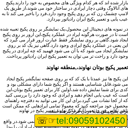
بازار شده اند که هر کدام ویژگی های مخصوص به خود را دارند.پکیج
های آنالاوگ وقتی دچار ایرادی در ساختار خود می شوند،از طریق یک
لامپ چشمک زن که بر روی پکیج وجود دارد،فرد را باخبر می کند تا به
عیب یابی و تعمیر پکیج ایران رادیاتور بپردازد.
در نمونه های دیجیتال این محصول،یک نمایشگر بر روی پکیج تعبیه شده
است تا در صورت هرگونه ایراد در عملکرد پکیج،این ارور بر روی پکیج
ایجاد شود.گاهی بر روی نمایشگر فقط عبارت ارور قرار می گیرد که
این یعنی در عملکرد پکیج ایرادی وجود دارد.گاهی نیز یک کد بر روی
نمایشگر ایجاد می شود که با آن می شود فهمید که چه ایرادی در پکیج
وجود دارد و راحت تر می توان به تعمیر پکیج ایران رادیاتور پرداخت.
تعمیر پکیج بوتان نهاوند،,منطقه نهاوند
این پکیج ها نیز عمدتا با یک کد که بر روی صفحه نمایگشر پکیج ایجاد
می شود،قابل شناسایی هستند و اگر پکیج شما دارای مشکلی بود و
کدی برای شما نمایش داده شد،اولین کار برای تعمیر پکیج بوتان،این
است که عیب یابی انجام دهید و ایرادی که وجود دارد را بررسی کنید
که از کجا نشات می گیرد.برای این کار می توانید به دفترچه راهنمای
محصول خود مراجعه کنید که معمولا تمامی ایرادهایی که ممکن است
تلفن تماس فوری
تعمیر آبگرمکن نهاوند،تعمیر پکیج در نهاوند
برای پکیج پیش بیاید در آن قرار گرفته است.
☞☏
tel:09059102450
گاهی نیز هنگام خرابی پکیج،هیچ اروری نمایش داده نمی شود.در واقع
در این حالت برد موجود در پکیج بوتان،نتوانسته است ایراد آن را پیدا