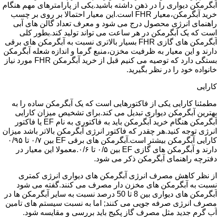
آبگرمکن دیواری را در ذهن داشته باشید.یکی از پارامترهای مهم هنگام
خرید آبگرمکن،معیار FHR است.این معیار احتمالا بر روی بر چسب
راهنمای انرژی محصول درج می شود و معرف تعداد گالن های آبی
است که یک آبگرمکن در هر ساعت می تواند تولید کند.بطور کلی
آبگرمکن های گازی FHR بسیار بالاتری نسبت به آبگرمکن های برقی
دارند و این معیار به ظرفیت مخزن،منبع گرما و اندازه شعله آبگرمکن
بستگی دارد که توصیه می کنیم قبل از خرید آبگرمکن FHR مورد نیاز
خانواده خود را در نظر بگیرید.
کارایی
مطمئنا کارایی یکی از فاکتورهایی است که یک آبگرمکن ساده را به
بهترین آبگرمکن دیواری تبدیل می کند.برای تشخیص میزان کارایی
آبگرمکن هنگام خرید آبگرمکن باید به فاکتوری به نام EF یا فاکتور
انرژی توجه کنید.هر چقدر که فاکتور انرژی آبگرمکن بالاتر باشد میزان
کارایی آبگرمکن بیشتر است.آبگرمکن های برقی EF بین ۰/۷ تا ۰/۹۵
دارند و آبگرمکن های گازی EF بین ۰/۵ تا ۰/۶.معمولا این معیار در
دفترچه راهنمای آبگرمکن ذکر می شود.
از نظر کاهش مصرف انرژی آبگرمکن های دیواری انرژی کمتری
نسبت به آبگرمکن های مخزن دار مصرف می کنند.گفته می شود
آبگرمکن های دیواری بین 8 تا 50 درصد نسبت به سایر آبگرمکن ها در
مصرف انرژی صرفه جویی می کنند; اما به نسبت سیستم های تامین
آب گرم جدید مثل مصرف گاز پکیج باید بررسی و مقایسه شود.