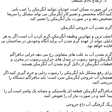
ارتفاع بالای شمعک
در این صورت ممکن است خودتان نتوانید آبگرمکن را عیب یابی
کنید.آنگاه متخصص و تعمیرکار آبگرمکن می تواند مشکل را سریعا
تشخیص دهد و در صورت نیاز آبگرمکن را تعمیر کند.
گرم نشدن آب خروجی آبگرمکن
اصلی ترین و تنهاترین وظیفه آبگرمکن،گرم کردن آب است.اگر به هر
دلیلی نتواند از عهده گرم شدن آب برآید،آنگاه وجودش در ساختمان بی
فایده خواهد بود.
گرم نشدن آب به علت های متفاوتی رخ می دهد.خرابی دیافراگم
آبگرمکن،وجود رسوب در مبدل های حرارتی،رسوب در مخزن و
قطعات آبگرمکن از دلایل گرم نشدن آب آبگرمکن هستند.
برای رفع مشکل باید آبگرمکن را رسوب زدایی و جرم گیری کنید.اگر
همچنان آب خروجی آبگرمکن سرد است؛ باید دیافراگم دستگاه را
بررسی کنید.
دیافراگم آبگرمکن قطعه ای پلاستیکی و مشابه یک واشر است.آن را
پیدا کنید و در صورت نیاز آن را تعویض کنید.
رنگ گرفتگی آب داغ خروجی