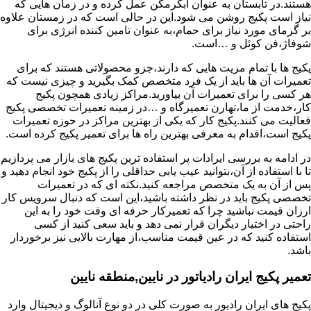
هستند.در تابستان به عنوان آبگرمکن عمل کرده و در زمان هایی که
نیاز است پکیج روشن می شود.این در حالی است که در زمستان علاوه
بر گرمای مورد نیاز برای حمام،به عنوان تامین کننده انرژی برای
شوفاژ،فن کوئل و …است.
پکیج ها با تمام مزیت هایی که دارند،جزو محصولاتی هستند که برای
تعمیرات آن ها باید از یک فرد متخصص کمک بگیرید و چیزی نیست که
هر کسی را برای تعمیرات آن بیاورید.مراکز زیادی همچون پکیج
کار،خدمت از ما،تهارن تعمیرگاه و …در زمینه تعمیرات تخصصی پکیج
فعالیت می کنند.پکیج کار که یکی از بهترین مراکز در حوزه تعمیرات
پکیج است،اقدام به معرفی بهترین راه ها برای تعمیر پکیج کرده است.
در ادامه به بررسی ایرادات پر استفاده ترین پکیج های بازار می پردازیم
تا با استفاده از آن،بتوانید عیب یابی حداقلی را از پکیج خود انجام دهید و
پس از آن به یک متخصص مراجعه کنید.نکته ای که در تعمیرات
تخصصی پکیج باید در نظر داشته باشید،این است که دنبال سرویس کار
ارزان قیمت نباشید چرا که تعمیرکار حرفه ای وقت خود را به این
راحتی در اختیار دیگران قرار نمی دهد و باید سعی کنید از کسی
استفاده کنید که در عین قیمت مناسب،از مهارت بالایی نیز برخوردار
باشد.
تعمیر پکیج ایران رادیاتور در نایین,منطقه نایین
پکیج های ایران رادیور به صورت کلی در دو نوع آنالوگ و دیجیتال وارد