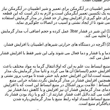
شیر اطمینان در آبگرمکن برای تعمیر و شیر اطمینان در آبگرمکن نیاز
به یک تکنسین تعمیر آبگرمکن است،و لازم به ذکر است که این قطعه
برای جلو گیری از افزایش بیش از حد فشار در مدار گرمایش استفاده
می شود تا از ایجاد نشتی و آسیب در اتصالات جلوگیری نماید.
1) این شیر در فشار 3bar عمل کرده و حجم اضافی آب مدار گرمایش
را تخلیه می کند.
2) اگرچه در دستگاه های حرارتی شیرهای اطمینان با افزایش فشار،
دما و یا فشار و دما فعال می شوند ولی این شیر فقط با افزایش فشار
عمل می کند.
منبع انبساط بت علم به این که اولا،انتقال گرما به مواد مختلف باعث
افزایش حجم (اتبساط) آن ها می گردد و ثانیا مدار گرمایش،یک مدار
بسته است،لذا این افزایش حجم باید خنثی شده تا موجب بروز نشتی و
همچنین افزایش فشار در مدار گرمایش نگردد،نشانه خرابی منبع
انبساط : علامت بروز اشکال در منبع انبساط این است که با افزایش
دمای مدار گرمایش فشار آن نیز افزایش و با کاهش دما،فشار نیز
افت می کند.دلایل افت فشار عبارتند از : کم و یا زیاد بودن فشار باد
منبع انبساط،انسداد لوله رابط منبع با مدار گرمایش،پاره شدن
دیافگرام منبع است.