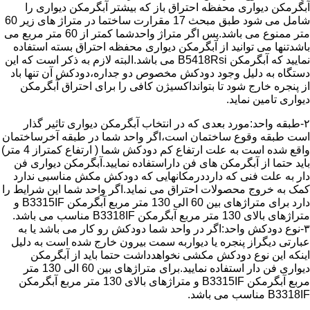
آبگرمکن دیواری محفظه احتراق باز که بیشتر آبگرمکن دیواری را
شامل می شود طبق مبحث 17 مقرارت ساختما در متراژ های زیر 60
متر ممنوع می باشد.پس اگر متراژ واحدشما کمتر از 60 متر مربع می
باشدتنها می توانید از آبگرمکن دیواری محفظه احتراق بسته استفاده
نمایید که آبگرمکن B5418Rsi می باشد.البته لازم به ذکر است که این
دستگاه به دلیل وجود دودکش مخصوص دو جداره،دودکش آن تنها باد
از پنجره خارج شود تا بتوانداکسیژن کافی را برای احتراق آبگرمکن
دیواری تامین نماید.
۲-طبقه واحد:مورد بعدی که در انتخاب آبگرمکن دیواری تاثیر گذار
است طبقه وقوع ساختمان است،اگر واحد شما در طبقه آخرساختمان
واقع شده است به علت ارتفاع کم دودکش شما ( ارتفاع کمتراز 4 متر)
باید حتما از آبگرمکن های فن داراستفاده نمایید.آبگرمکن دیواری فن
دار به علت فنی که دارددرمکانهایی که دودکش مکش مناسبی ندارد
کمک به خروج محصولات احتراق می نماید.اگر واحد شما این شرایط را
دارد برای متراژهای بین 60 الی 130 متر مربع آبگرمکن B3315IF و
متراژهای بالای 130 متر مربع آبگرمکن B3318IF مناسب می باشد.
۳-نوع دودکش واحد:اگر در واحد شما دودکش رو کار می باشد یا به
عبارتی دیگراز پنجره یا دیواربه سمت بیرون خارج شده است به دلیل
اینکه این نوع دودکش مکشی نخواهدداشت حتما باید از آبگرمکن
دیواری فن دار استفاده نمایید.برای متراژهای بین 60 الی 130 متر
مربع آبگرمکن B3315IF و متراژهای بالای 130 متر مربع آبگرمکن
B3318IF مناسب می باشد.