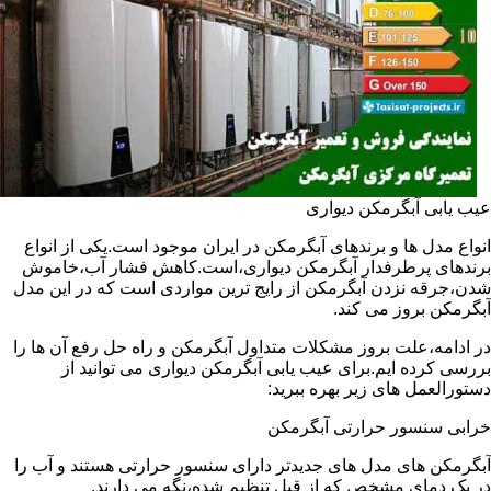
عیب یابی آبگرمکن دیواری
انواع مدل ها و برندهای آبگرمکن در ایران موجود است.یکی از انواع
برندهای پرطرفدار آبگرمکن دیواری،است.کاهش فشار آب،خاموش
شدن،جرقه نزدن آبگرمکن از رایج ترین مواردی است که در این مدل
آبگرمکن بروز می کند.
در ادامه،علت بروز مشکلات متداول آبگرمکن و راه حل رفع آن ها را
بررسی کرده ایم.برای عیب یابی آبگرمکن دیواری می توانید از
دستورالعمل های زیر بهره ببرید:
خرابی سنسور حرارتی آبگرمکن
آبگرمکن های مدل های جدیدتر دارای سنسور حرارتی هستند و آب را
در یک دمای مشخص که از قبل تنظیم شده،نگه می دارند.