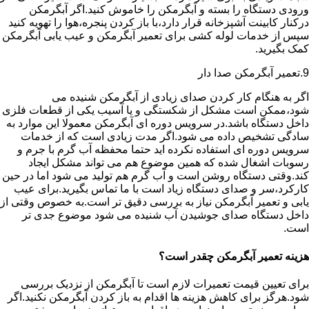
ورودی دستگاه را بسته و آبگرمکن را خاموش کنید.اگر آبگرمکن
درکنار کابینت آشپزخانه قرار دارد،با باز کردن پنجره،هوا را تهویه کنید
سپس از خدمات لوله کشی برای تعمیر آبگرمکن و عیب یابی آبگرمکن
کمک بگیرید.
9.تعمیر آبگرمکن صدا دار
اگر به هنگام کار کردن صدای زیادی از آبگرمکن شنیده می
شود،ممکن است مشکل از شکستگی و یا آسیب یکی از قطعات فلزی
داخل دستگاه باشد.در سرویس دوره ای آبگرمکن معمولا این موارد به
سادگی تشخیص داده می شود.اگر مدت زیادی است که از خدمات
سرویس دوره ای استفاده نکرده اید حتما محفظه آب گرم با جرم و
رسوبات اشغال شده که همین موضوع هم می تواند مشکل ایجاد
کند.وقتی دستگاه روشن است و آب گرم هم تولید می شود اما در حین
کارکرد،سر و صدای دستگاه زیاد است با ما تماس بگیرید.برای عیب
یابی و تعمیر آبگرمکن نیاز به بررسی دقیق تر است.به خصوص وقتی از
داخل دستگاه صدای جوشیدن آب شنیده می شود موضوع جدی تر
است.
هزینه تعمیر آبگرمکن چقدر است؟
برای تعیین قیمت تعمیرات لازم است تا آبگرمکن از نزدیک بررسی
شود.هرگز برای کاهش هزینه ها اقدام به باز کردن آبگرمکن نکنید.اگر