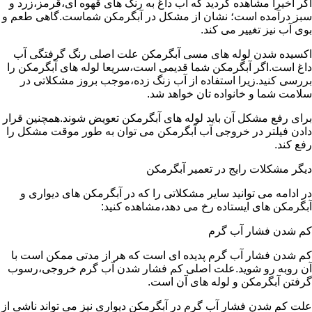
اگر اخیرا مشاهده کردید که آب داغ به رنگ های قهوه ای،قرمز،زرد و
سبز درآمده است؛ نشان از مشکل در آبگرمکن شماست.گاهی طعم و
بوی آب نیز تغییر می کند.
اکسیده شدن لوله های مسی آبگرمکن علت اصلی رنگ گرفتگی آب
داغ است.اگر آبگرمکن شما قدیمی است،سریعا لوله های آبگرمکن را
بررسی کنید.زیرا استفاده از آب زنگ زده،موجب بروز مشکلاتی در
سلامت شما و خانواده تان خواهد شد.
برای رفع مشکل آن باید لوله های آبگرمکن تعویض شوند.همچنین قرار
دادن فیلتر در خروجی آب آبگرمکن می توان به طور موقت مشکل را
رفع کند.
دیگر مشکلات رایج در تعمیر آبگرمکن
در ادامه می توانید سایر مشکلاتی را که در آبگرمکن های دیواری و
آبگرمکن های ایستاده رخ می دهد،مشاهده کنید:
کم شدن فشار آب گرم
کم شدن فشار آب گرم پدیده ای است که هر از مدتی ممکن است با
آن روبه رو شوید.علت اصلی کم فشار شدن آب گرم خروجی،رسوب
گرفتن آبگرمکن و لوله های آن است.
علت کم شدن فشار آب گرم در آبگرمکن دیواری نیز می تواند ناشی از