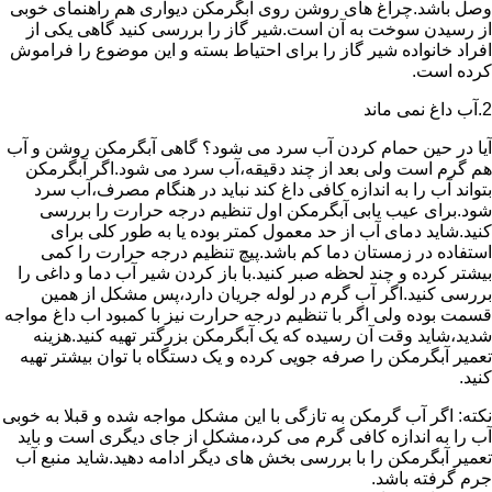
وصل باشد.چراغ های روشن روی آبگرمکن دیواری هم راهنمای خوبی
از رسیدن سوخت به آن است.شیر گاز را بررسی کنید گاهی یکی از
افراد خانواده شیر گاز را برای احتیاط بسته و این موضوع را فراموش
کرده است.
2.آب داغ نمی ماند
آیا در حین حمام کردن آب سرد می شود؟ گاهی آبگرمکن روشن و آب
هم گرم است ولی بعد از چند دقیقه،آب سرد می شود.اگر آبگرمکن
بتواند آب را به اندازه کافی داغ کند نباید در هنگام مصرف،آب سرد
شود.برای عیب یابی آبگرمکن اول تنظیم درجه حرارت را بررسی
کنید.شاید دمای آب از حد معمول کمتر بوده یا به طور کلی برای
استفاده در زمستان دما کم باشد.پیچ تنظیم درجه حرارت را کمی
بیشتر کرده و چند لحظه صبر کنید.با باز کردن شیر آب دما و داغی را
بررسی کنید.اگر آب گرم در لوله جریان دارد،پس مشکل از همین
قسمت بوده ولی اگر با تنظیم درجه حرارت نیز با کمبود اب داغ مواجه
شدید،شاید وقت آن رسیده که یک آبگرمکن بزرگتر تهیه کنید.هزینه
تعمیر آبگرمکن را صرفه جویی کرده و یک دستگاه با توان بیشتر تهیه
کنید.
نکته: اگر آب گرمکن به تازگی با این مشکل مواجه شده و قبلا به خوبی
آب را به اندازه کافی گرم می کرد،مشکل از جای دیگری است و باید
تعمیر آبگرمکن را با بررسی بخش های دیگر ادامه دهید.شاید منبع آب
جرم گرفته باشد.