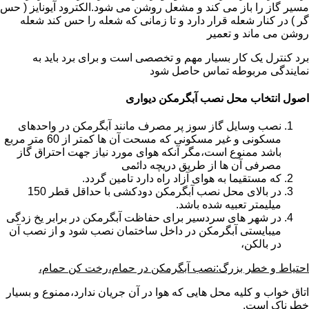
مسیر گاز را باز می کند و مشعل روشن می شود.الکترود آیونایز ( حس
گر ) در کنار شعله قرار دارد و تا زمانی که شعله را حس کند شعله
روشن می ماند و تعمیر
برد کنترل یک کار بسیار مهم و تخصصی است و برای برد باید به
نمایندگی مربوطه تماس حاصل شود
اصول انتخاب محل نصب آبگرمکن دیواری
نصب وسایل گاز سوز پر مصرف مانند آبگرمکن در واحدهای
مسکونی و غیر مسکونی که مسحت آن ها کمتر از 60 متر مربع
باشد ممنوع است،مگر آنکه هوای مورد نیاز جهت احتراق گاز
مصرفی آن ها از طریق دریچه دائمی
که مستقیما به هوای آزاد راه دارد تامین گردد.
در بالای محل نصب آبگرمکن دودکشی با حداقل قطر 150
میلیمتر تعبیه شده باشد.
در شهر های سردسیر برای حفاظت آبگرمکن در برابر یخ زدگی
میبایستی آبگرمکن در داخل ساختمان نصب شود و از نصب آن
در بالکن،
احتیاط و خطر بزرگ:نصب آبگرمکن در حمام،رخت کن حمام،
اتاق خواب و کلیه محل هایی که هوا در آن جریان ندارد،ممنوع و بسیار
خطرناک است.