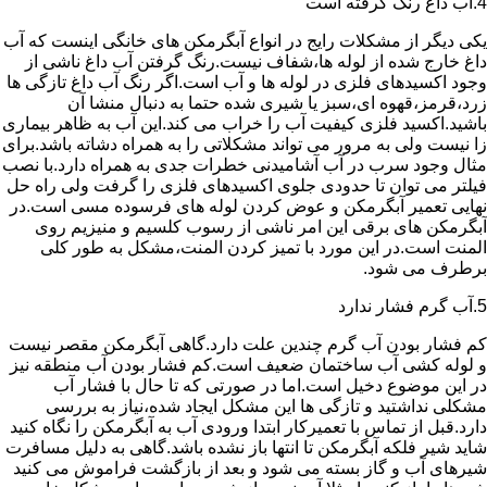
4.آب داغ رنگ گرفته است
یکی دیگر از مشکلات رایج در انواع آبگرمکن های خانگی اینست که آب
داغ خارج شده از لوله ها،شفاف نیست.رنگ گرفتن آب داغ ناشی از
وجود اکسیدهای فلزی در لوله ها و آب است.اگر رنگ آب داغ تازگی ها
زرد،قرمز،قهوه ای،سبز یا شیری شده حتما به دنبال منشا آن
باشید.اکسید فلزی کیفیت آب را خراب می کند.این آب به ظاهر بیماری
زا نیست ولی به مرور می تواند مشکلاتی را به همراه دشاته باشد.برای
مثال وجود سرب در آب آشامیدنی خطرات جدی به همراه دارد.با نصب
فیلتر می توان تا حدودی جلوی اکسیدهای فلزی را گرفت ولی راه حل
نهایی تعمیر آبگرمکن و عوض کردن لوله های فرسوده مسی است.در
آبگرمکن های برقی این امر ناشی از رسوب کلسیم و منیزیم روی
المنت است.در این مورد با تمیز کردن المنت،مشکل به طور کلی
برطرف می شود.
5.آب گرم فشار ندارد
کم فشار بودن آب گرم چندین علت دارد.گاهی آبگرمکن مقصر نیست
و لوله کشی آب ساختمان ضعیف است.کم فشار بودن آب منطقه نیز
در این موضوع دخیل است.اما در صورتی که تا حال با فشار آب
مشکلی نداشتید و تازگی ها این مشکل ایجاد شده،نیاز به بررسی
دارد.قبل از تماس با تعمیرکار ابتدا ورودی آب به آبگرمکن را نگاه کنید
شاید شیر فلکه آبگرمکن تا انتها باز نشده باشد.گاهی به دلیل مسافرت
شیرهای آب و گاز بسته می شود و بعد از بازگشت فراموش می کنید