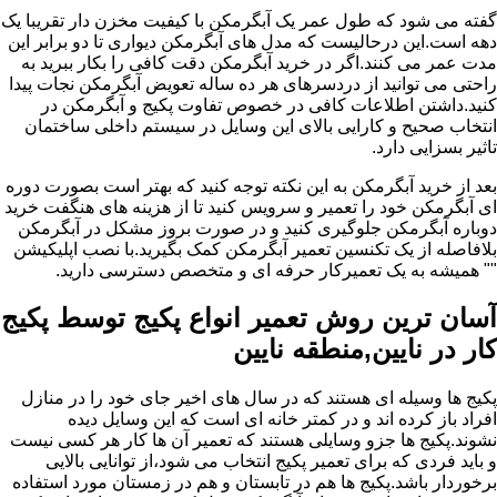
گفته می شود که طول عمر یک آبگرمکن با کیفیت مخزن دار تقریبا یک
دهه است.این درحالیست که مدل های آبگرمکن دیواری تا دو برابر این
مدت عمر می کنند.اگر در خرید آبگرمکن دقت کافی را بکار ببرید به
راحتی می توانید از دردسرهای هر ده ساله تعویض آبگرمکن نجات پیدا
کنید.داشتن اطلاعات کافی در خصوص تفاوت پکیج و آبگرمکن در
انتخاب صحیح و کارایی بالای این وسایل در سیستم داخلی ساختمان
تاثیر بسزایی دارد.
بعد از خرید آبگرمکن به این نکته توجه کنید که بهتر است بصورت دوره
ای آبگرمکن خود را تعمیر و سرویس کنید تا از هزینه های هنگفت خرید
دوباره آبگرمکن جلوگیری کنید و در صورت بروز مشکل در آبگرمکن
بلافاصله از یک تکنسین تعمیر آبگرمکن کمک بگیرید.با نصب اپلیکیشن
"" همیشه به یک تعمیرکار حرفه ای و متخصص دسترسی دارید.
آسان ترین روش تعمیر انواع پکیج توسط پکیج
کار در نایین,منطقه نایین
پکیج ها وسیله ای هستند که در سال های اخیر جای خود را در منازل
افراد باز کرده اند و در کمتر خانه ای است که این وسایل دیده
نشوند.پکیج ها جزو وسایلی هستند که تعمیر آن ها کار هر کسی نیست
و باید فردی که برای تعمیر پکیج انتخاب می شود،از توانایی بالایی
برخوردار باشد.پکیج ها هم در تابستان و هم در زمستان مورد استفاده