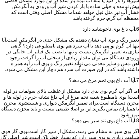
شیرها را باز کنید یا مثلا آب نیمه باز شده.در این موارد مشکل خاصی
پیش نیامده و خیلی ساده با باز کردن شیر آب ورودی به آبگرمکن
فشار آب نیز مثل قبل خواهد شد.اما مشکل اصلی وقتی است که
محفظه آب گرم،جرم گرفته باشد.
6.آب داغ بوی ناخوشایند دارد
تغییر رنگ و بوی آب نشان دهنده یک مشکل جدی در آبگرمکن است.آیا
تنها آب گرم بو می دهد یا آب سرد هم بوی نامطبوعی دارد؟ گاهی
نیازی به تعمیر آبگرمکن نیست و تنها با نصب یک فیلتر آب خانگی در
ورودی دستگاه می توان مقدار زیادی از سختی آب را گرفت.وجود
آهن،مس و سایر معدنی می تواند تغییر رنگ و بوی آب را به همراه
داشته باشد که در این صورت آب سرد هم دچار این مشکل می شود.
7.آیا آب داغ بوی تخم مرغ می دهد؟
اما اگر آب گرم بوی بدی دارد مشکل از غلظت بالای سولفات در لوله
است! بوی نامطبوع شبیه تخم مرغ از آب داغ نشانه جرم در لوله ها و
مخزن دستگاه است.برای تعمیر آبگرمکن دیواری و شستشوی مخزن
با همیاران تماس بگیرید.این بو اصلا طبیعی نیست و باید مخزن دستگاه
تمیز شود.
8.آیا آب داغ بوی تند سیر می دهد؟
اگر بوی سیر به مشام می رسد،مشکل از شیر گاز است.بوی گاز قوی
شباهت زیادی به بوی سیر دارد که بسیار خطرناک است.شیر اصلی گاز