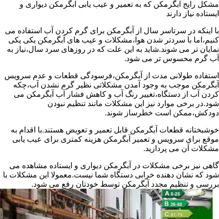
مشکل رایج آبگرمکن که به تعمیر و عیب یابی آبگرمکن دیواری و
ایستاده نیاز دارند
با اینکه در سرتاسر سال از آبگرمکن برای گرم کردن آب استفاده می
کنیم،اما با سردتر شدن هوا،مشکلات و عیب های آبگرمکن یکی یکی
نمایان تر می شوند.شاید به این علت که در روزهای سرد سال،نیاز به
آب گرم محسوس تر می شود.
استفاده طولانی مدت از آبگرمکن،فرسودگی قطعات و عدم سرویس
آبگرمکن موجب به وجود آمدن مشکلاتی نظیر گرم نشدن آب،چکه
کردن آب از دستگاه،تغییر رنگ آب و کاهش فشار آب آبگرمکن می
شود.در برخی موارد نیز این مشکلات مانند تنظیم نبودن
دودکش،ممکن است خطرساز شوند.
خوشبختانه قطعات آبگرمکن قابل تعمیر و تعویض هستند.با اقدام به
موقع برای سرویس و تعمیر آبگرمکن هزینه کمتری برای عیب یابی
مشکلات آن می پردازید.
گاهی نیز برخی مشکلات در آبگرمکن دیواری و ایستاده مشاهده می
شود که نشان دهنده خرابی دستگاه شما نیست.معمولا این مشکلات با
بررسی و تنظیم مجدد آبگرمکن توسط خودتان رفع می شود.