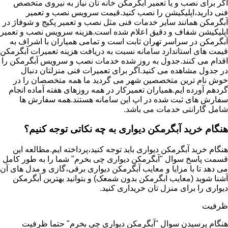
اگر برای نصب و یا تعمیر آبگرمکن خانه تان نیاز به نیروی متخصص
فنی دارید،اپلیکیشن را نصب کنید.قیمت سرویس نصب و تعمیر
آبگرمکن همانند سایر خدمات فنی مثل نصب و تعمیر پکیج و شوفاژ در
اپلیکیشن شفاف و دقیق اعلام شده است.هزینه سرویس نصب و تعمیر
آبگرمکن در سراسر تهران ثابت است و تمامی همیاران با اشراف به
قیمت های استاندارد سامانه نسبت به دریافت هزینه تعمیرات آبگرمکن
اقدام می کنند.جدول به روز شده خدمات نصب و سرویس آبگرمکن را
در جدول مشاهده می کنید.اگر برای تعمیرات فنی منزلتان دنبال
خوش نام ترین متخصصین شهر می گردید ما همه متخصصان را در
گردهم آورده ایم.همیاران تعمیرکار در همه روزهای هفته آماده انجام
سفارش های ثبت شده در اپ این سامانه هستند.همه سفارش ها
شامل گارانتی خدمات می باشد.
هنگام خرید آبگرمکن دیواری به چه نکاتی توجه کنیم؟
هنگام خرید آبگرمکن دیواری باید توجه کنید،پرداخته ایم.مطالعه این
قسمت پاسخ سوال "آبگرمکن دیواری چی بخرم" شما را به طور کامل
می دهد تا با مزایا و معایب آبگرمکن دیواری برقی،گازی و مدل های آن
آشنا شوید (معایب ابگرمکن بدون شمعک) و بتوانید بهترین آبگرمکن
دیواری را برای منزل تان خریداری کنید.
ظرفیت
هنگام پرسیدن سوال "آبگرمکن دیواری چی بخرم" حتما ظرفیت