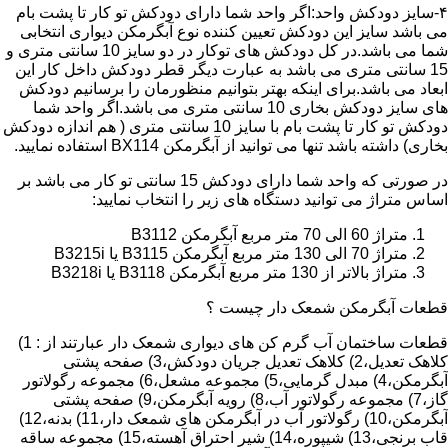
۴-سایز دودکش واحد:اگر واحد شما دارای دودکش تو کار تا پشت بام
می باشد سایز این دودکش تعیین کننده نوع آبگرمکن دیواری انتخابی
شما می باشد.در کل دودکش های توکار در دو سایز 10 سانتی متری و
15 سانتی متری می باشد به عبارت دیگر قطر دودکش داخل کار این
ابعاد می باشد.برای اینکه بهتر بتوانیم منظورمان را برسانیم دودکش
های سایز دودکش بخاری 10 سانتی متری می باشد.اگر واحد شما
دودکش تو کار تا پشت بام با سایز 10 سانتی متری ( هم اندازه دودکش
بخاری) داشته باشد تنها می توانید از آبگرمکن BX114 استفاده نمایید.
در صورتی که واحد شما دارای دودکش 15 سانتی تو کار می باشد بر
اساس متراژ می توانید دستگاه های زیر را انتخاب نمایید:
متراژ 60 الی 70 متر مربع آبگرمکن B3112
متراژ 70 الی 130 متر مربع آبگرمکن B3115 یا B3215i
متراژ بالاتر از 130 متر مربع آبگرمکن B3118 یا B3218i
قطعات آبگرمکن شمعک دار چیست ؟
قطعات ساختمان آب گرم کن های دیواری شمعک دار عبارتند از : 1)
کلاهک تعدیل،2) کلاهک تعدیل جریان دودکش،3) صفحه پشتی
آبگرمکن،4) مبدل گرمایی،5) مجموعه مشعل،6) مجموعه رگولاتور
گاز،7) مجموعه رگولاتور آب،8) رویه آبگرمکن،9) صفحه پشتی
آبگرمکن،10) رگولاتور آب در آبگرمکن های شمعک دار،11) بدنه،12)
قاب برنجی،13) شیپوره،14) شیر احتراق آهسته،15) مجموعه ساقه