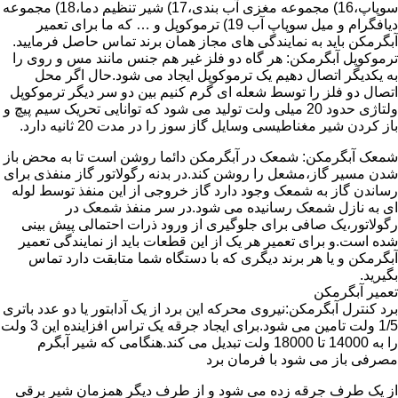
سوپاپ،16) مجموعه مغزی آب بندی،17) شیر تنظیم دما،18) مجموعه
دیافگرام و میل سوپاپ آب 19) ترموکوپل و … که ما برای تعمیر
آبگرمکن باید به نمایندگی های مجاز همان برند تماس حاصل فرمایید.
ترموکوپل آبگرمکن: هر گاه دو فلز غیر هم جنس مانند مس و روی را
به یکدیگر اتصال دهیم یک ترموکوپل ایجاد می شود.حال اگر محل
اتصال دو فلز را توسط شعله ای گرم کنیم بین دو سر دیگر ترموکوپل
ولتاژی حدود 20 میلی ولت تولید می شود که توانایی تحریک سیم پیچ و
باز کردن شیر مغناطیسی وسایل گاز سوز را در مدت 20 ثانیه دارد.
شمعک آبگرمکن: شمعک در آبگرمکن دائما روشن است تا به محض باز
شدن مسیر گاز،مشعل را روشن کند.در بدنه رگولاتور گاز منفذی برای
رساندن گاز به شمعک وجود دارد گاز خروجی از این منفذ توسط لوله
ای به نازل شمعک رسانیده می شود.در سر منفذ شمعک در
رگولاتور،یک صافی برای جلوگیری از ورود ذرات احتمالی پیش بینی
شده است.و برای تعمیر هر یک از این قطعات باید از نمایندگی تعمیر
آبگرمکن و یا هر برند دیگری که با دستگاه شما متابقت دارد تماس
بگیرید.
تعمیر آبگرمکن
برد کنترل آبگرمکن:نیروی محرکه این برد از یک آدابتور یا دو عدد باتری
1/5 ولت تامین می شود.برای ایجاد جرقه یک تراس افزاینده این 3 ولت
را به 14000 تا 18000 ولت تبدیل می کند.هنگامی که شیر آبگرم
مصرفی باز می شود با فرمان برد
از یک طرف جرقه زده می شود و از طرف دیگر همزمان شیر برقی