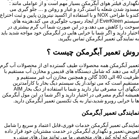
نگهداری فیلتر هوای آبگرمکن بسیار مهم است و از عواملی مانند :
مسدود شدن شعله با آستر،گرد و غبار و روغن و … جلو گیری می
کندو با طراحی NOX و با استفاده از اکسید نیتروژن پایین و ثبت اختراع
سیستم EverKleen از ایجاد رسوب جلوگیری می کند،هزینه های
سوخت را کاهش می دهد،و در این صورت شما آب گرم بیشتری در
اختیار دارید و اگر شما با خرابی هایی در آبگرمکن خود مواجه شدید باید
به نمایندگی تعمیر آبگرمکن تماس بگیرید.
روش تعمیر آبگرمکن چیست ؟
تعمیر آبگرمکن همه محصولات طیف گسترده ای از محصولات آب گرم
ارائه می دهند که شامل دیستگاه های قدیمی و مخازن آب مستقیم با
ظرفیت 40 الی 100 گالن و همچنین مخازن آب غیر مستقیم و
مستقیم است که می تواند،از یک سیستم دیگ بخار با کارآمدترین
دیگهای آب مصرفی نیاز دارید و شما با استفاده از دیگ بخار AIM
همیشه آبگرم مصرفی در اختیار دارید و اگر شما در این مول آبگرمکن
ها با خرابی روبرو شدید،نیاز به یک تکنسین تعمیر آبگرمکن دارید.
نمایندگی تعمیر آبگرمکن
نمایندگی تعمیر آبگرمکن خدمات فوری،قابل اعتماد و سریع را شامل
تعویض،تعمیر و نگهداری آبگرمکن در خدمت مشتریان خود قرار داده
است که لوله کش های متخصص ما می توانند مدل های سنتی و