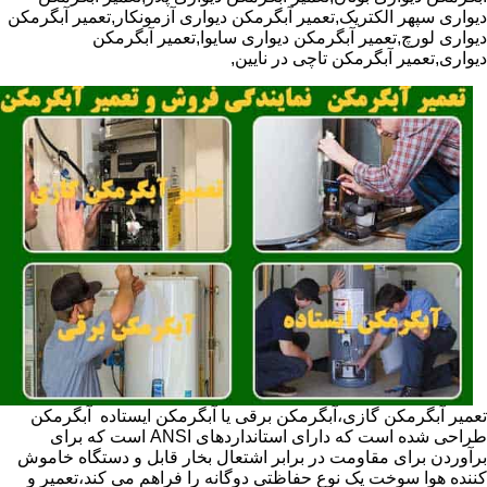
دیواری سپهر الکتریک,تعمیر آبگرمکن دیواری آزمونکار,تعمیر آبگرمکن
دیواری لورچ,تعمیر آبگرمکن دیواری سایوا,تعمیر آبگرمکن
دیواری,تعمیر آبگرمکن تاچی در نایین,
تعمیر آبگرمکن گازی،آبگرمکن برقی یا آبگرمکن ایستاده ​ آبگرمکن
طراحی شده است که دارای استانداردهای ANSI است که برای
برآوردن برای مقاومت در برابر اشتعال بخار قابل و دستگاه خاموش
کننده هوا سوخت یک نوع حفاظتی دوگانه را فراهم می کند،تعمیر و