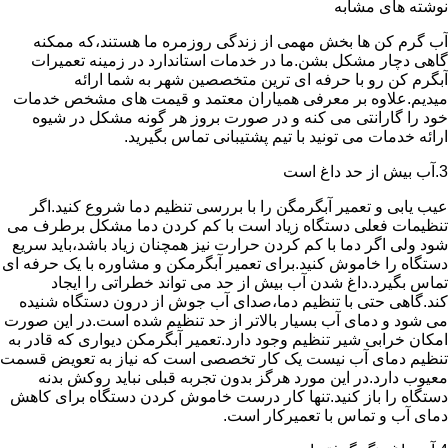
نوشته های مشابه
آب گرم کن ها بخش مهمی از زندگی روزمره ما هستند،که ممکنه
گاهی دچار مشکل بشن.ما در خدمات استاندارد در زمینه تعمیرات
آبگرم کن رو با حرفه ای ترین متخصصین شهر به شما ارائه
میدیم.علاوه بر معرفی همیاران معتمد و قیمت های مشخص خدمات
خود را گارانتی می کنه و در صورت بروز هر گونه مشکل در شیوه
ارائه خدمات می تونید با تیم پشتیبانی تماس بگیرید.
3.آب بیش از حد داغ است
عیب یابی و تعمیر آبگرمگن را با بررسی تنظیم دما شروع کنید.اگر
تنظیمات فعلی دستگاه زیاد است با کم کردن دما مشکل برطرف می
شود ولی اگر دما با کم کردن حرارت نیز همچنان زیاد باشد،باید سریع
دستگاه را خاموش کنید.برای تعمیر آبگرمکن و مشاوره با یک حرفه ای
تماس بگیرد.داغ شدن آب بیش از حد می تواند خطراتی را ایجاد
کند.گاهی حتی با تنظیم دما،صدای آب جوش از درون دستگاه شنیده
می شود و دمای آب بسیار بالاتر از حد تنظیم شده است.در این صورت
امکان خرابی شیر تنظیم وجود دارد.تعمیر آبگرمکن دیواری که قادر به
تنظیم دمای آب نیست یک کار تخصصی است که نیاز به تعویض قسمت
معیوب دارد.در این مورد هرگز بدون تجربه قبلی نباید روکش بدنه
دستگاه را باز کنید.تنها کار درست خاموش کردن دستگاه برای کاهش
دمای آب و تماس با تعمیرکار است.