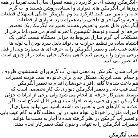
۰آبگرمکن وسیله ای پر کاربرد در همه فصول سال است.تقریبا در همه
روزها این آبگرمکن های دیواری و ایستاده،روشن هستند و آب گرم
خانه را تامین می کنند.کارکرد مداوم آبگرمکن خانگی،استهلاک قطعات
و فرسودگی اجزای داخلی را به همراه دارد.بسیاری از قطعات
آبگرمکن قابل تعمیر و تعویض هستند.تعمیرات آبگرمکن یک تخصص
حرفه ای است و توسط تکنیسین با تجربه انجام می شود.اما برخی از
مشکلات آب گرم منازل،مربوط به خرابی دستگاه نیست.گاهی یک
اشتباه ساده در تنظیم حرارت می تواند دلیل سرد بودن آب لوله ها
باشد.عیب یابی و تعمیر آبگرمکن را به حرفه ای ها بسپارید ولی از قبل
برخی موارد را بررسی کنید.گاهی مشکل خیلی ساده تر از چیزی است
که تصور می کنید.
خراب شدن آبگرمکن به معنی نبودن آب گرم برای شستشوی ظروف
و حمام است.این یک مشکل جدی برای خانواده است هزینه تعمیرات
هم باعث شده تا گاهی افراد خودشان اقدام به تعمیر آبگرمکن
کنند.عیب یابی و تعمیر آبگرمکن دیواری یک کار تخصصی است که
توسط تعمیرکار حرفه ای انجام می شود ولی برخی از ایرادات جزئی
آبگرمکن دیواری حتی توسط افراد مبتدی هم قابل اصلاح است.اگر
علاقه به کارهای فنی و تعمیرات داشته باشید می توانید بسیاری از
امورات منزل را خودتان انجام دهید.در این مطلب گام به گام عیب یابی
و تعمیر آب گرمکن در نظر گرفته شده تا آچار به دست ها بتوانند
تعمیرات آبگرمکن را به تنهایی و بدون کمک تعمیرکار انجام دهند.
نصب آبگرمکن