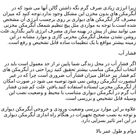
زیرا انرژی زیادی صرف گرم نگه داشتن گالن آنها می شود که در
آبگرمکن های بدون مخزن این مشکل وجود ندارد.توجه کنید که میزان
مصرف گاز آبگرمکن های دیواری بر روی برچسب انرژی آن مشخص
شده است.با توجه به مواردی مثل پیچ تنظیم شمعک آبگرمکن مخزنی
می توانید بیش از پیش در بهینه سازی مصرف انرژی تاثیر بگذارید.علت
روشن نشدن مشعل آبگرمکن مخزنی گازی و موارد مشابه در این
زمینه بیشتر مواقع با یک تنظیمات ساده قابل تشخیص و رفع است.
فشار آب
اگر فشار آب در محل زندگی شما پایین تر از حد معمول است باید در
انتخاب آبگرمکن مناسب بیشتر تحقیق کنید زیرا حتی در آبگرمکن های
کم فشار نیز حداقل میزان فشار آب ضروری است چرا که در غیر
اینصورت آبگرمکن روشن نمی شود.توصیه می شود در صورت امکان
از آبگرمکن مخزنی ایستاده استفاده کنید.یافتن علت کم شدن فشار
آب گرم در آبگرمکن دیواری متناسب با محیط و وضعیت نصب این
وسیله قابل تشخیص و بررسی است.
علاوه بر این موارد بررسی وضعیت ورودی و خروجی آبگرمکن دیواری
و توجه به نصب صحیح تجهیزات در هنگام راه اندازی آبگرمکن دیواری
در این امر تاثیر بسزایی دارد.
دوام و طول عمر بالا