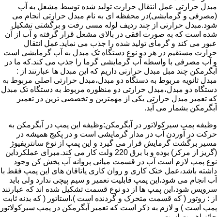
مبدل حرارتی عمل انتقال حرارت تولید شده توسط مشعل به آب
(مصرفی و گرمایشی)در محفظه ای به نام مبدل حرارتی انجام می
شود.مبدل حرارتی از چند ردیف لوله مسی رفت و برگشتی تشکیل
شده است که به صورت افقی در بالای مشعل قرار گرفته و آب از آن
عبور می کند و گرمای تولید شده را جذب می نماید.عمل انتقال
حرارت مستقیم در هر دو نوع دستگاه تک مبدل به آب گرمایشی است
و آب مصرفی با واسطه آب گرمایشی گرما را جذب می کند.که ما در
آبگرمکن چند مبل مبدل حرارتی داریم که این مبدل ها عبارتند از :
مبدل ثانویه مربوط به دستگاه دو مبدل،مبدل حرارتی اصلی مربوط به
دستگاه دو مبدل،مبدل حرارتی دو منظوره مربوط به دستگاه تک مبدل
که تعمیر مبدل حرارتی یکی از مهمترین و تخصصی ترین در تعمیر
آبگرمکن بشمار می آید.
وظیفه پمپ سیرکولاتور در آبگرمکن:وظیفه این پمپ در آبگرمکن به
حرکت در آوردن آب در مدار گرمایشی است و در پکیج همیشه در
مسیر برگشت گرمایش قرار می گیرد و این پمپ از نوع سانتریفیوژ
(گریز از مرکز) بوده و با برق 220 ولت کار می کند.مبرای عملکرداین
نوع پمپ لازم است آب در قسمت میانی پروانه آب پخش کن وجود
داشته باشد،عمل خنک کاری و روان کاری یاتاقان های این پمپ فقط با
آب انجام می شود،این پمپ قابلیت تعمیر و سیم پیچی ندارد ولی باید
سرویس شود،این پمپ ها از دو نوع قسمت تشکیل شده اند که عبارتند
از : روتور ( که قسمت متحرک و گردنده است )،استاتور ( که بدنه ثابت
پمپ است ) و لازم به ذکر است که تعمیر آبگرمکن در پمپ سیرکولاتور
حائز اهمیت است.