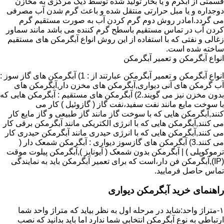
قسمتی از آبگرم و یا بخار تولید شده توسط دیگ مرکزی به مخازن
دوجداره و یا مبل حرارتی منتقل شده و باعث گرم شدن آب مصرفی
می گردد.امادر روش دوم گرم کردن آب به صورت مستقیم گرم
کردن آب در تماس مستقیم باسطح گرم کننده می باشد مانند سماور
زغالی و نفتی که با استفاده از این روش انواع آبگرمکن های مستقیم
ساخته شده است.
انواع آبگرمکن و تعمیر آبگرمکن
انواع آبگرمکن و تعمیر آبگرمکن عبارتند از : 1) آبگرمکن های گاز سوز :
آب گرمکن های آنی دیواری,آبگرمکن های مخزن دار,آبگرمکن های
بدون مخزن نیز می گویند.2) آبگرمکن های مستقیم : آبگرمکن هایی که
با سوخت مایع مانند نفت سفید،نفت گاز ( گازوئیل ) کار می
کنند,آبگرمکن هایی که با سوخت گاز مانند گاز طبیعی و گاز مایع کار
می کنند,آبگرمکن هایی که با انرژی الکتریکی مانند آبگرمکن برقی کار
می کنند,آبگرمکن هایی که با انرژی حیدری مانند آبگرمکن حیدری کار
می کنند.3) آبگرمکن های گازسوز دیواری : آبگرمکن شمعک دار (
ترموکوپلی ) | آبگرمکن بدون شمعک ( آیونایز ),آبگرمکن پیلوت موقت
(IP),آبگرمکن فن دار،است که برای تعمیر آبگرمکن باید به نمایندگی
تماس حاصل فرمایید.
راهنمای خرید آبگرمکن دیواری
۱-متراژ واحد:شاید در مرحله اول به نظر بیاید که متراژ واحد شما
ارتباطی به نوع آبگرمکن انتخابی شما ندارد اما باید بدانید که نصب