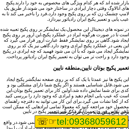
بازار شده اند که هر کدام ویژگی های مخصوص به خود را دارند.پکیج
های آنالاوگ وقتی دچار ایرادی در ساختار خود می شوند،از طریق یک
لامپ چشمک زن که بر روی پکیج وجود دارد،فرد را باخبر می کند تا به
عیب یابی و تعمیر پکیج ایران رادیاتور بپردازد.
در نمونه های دیجیتال این محصول،یک نمایشگر بر روی پکیج تعبیه شده
است تا در صورت هرگونه ایراد در عملکرد پکیج،این ارور بر روی پکیج
ایجاد شود.گاهی بر روی نمایشگر فقط عبارت ارور قرار می گیرد که
این یعنی در عملکرد پکیج ایرادی وجود دارد.گاهی نیز یک کد بر روی
نمایشگر ایجاد می شود که با آن می شود فهمید که چه ایرادی در پکیج
وجود دارد و راحت تر می توان به تعمیر پکیج ایران رادیاتور پرداخت.
تعمیر پکیج بوتان نایین,منطقه نایین
این پکیج ها نیز عمدتا با یک کد که بر روی صفحه نمایگشر پکیج ایجاد
می شود،قابل شناسایی هستند و اگر پکیج شما دارای مشکلی بود و
کدی برای شما نمایش داده شد،اولین کار برای تعمیر پکیج بوتان،این
است که عیب یابی انجام دهید و ایرادی که وجود دارد را بررسی کنید
که از کجا نشات می گیرد.برای این کار می توانید به دفترچه راهنمای
محصول خود مراجعه کنید که معمولا تمامی ایرادهایی که ممکن است
تلفن تماس فوری
تعمیر آبگرمکن نایین,تعمیر پکیج در نایین
برای پکیج پیش بیاید در آن قرار گرفته است.
☞☏
tel:09368059612
گاهی نیز هنگام خرابی پکیج،هیچ اروری نمایش داده نمی شود.در واقع
در این حالت برد موجود در پکیج بوتان،نتوانسته است ایراد آن را پیدا