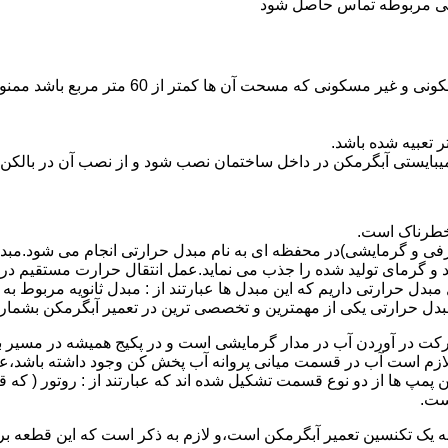
ندگی مربوطه تماس حاصل شود
نصب وسایل گاز سوز پر مصرف مانند آبگرمکن د
یبایستی آبگرمکن در داخل ساختمان نصب شود و از نصب آن در بالکن،
 خطرناک است.
فی و گرمایشی)در محفظه ای به نام مبدل حرارتی انجام می شود.مب
د و گرمای تولید شده را جذب می نماید.عمل انتقال حرارت مستقیم د
دل حرارتی داریم که این مبدل ها عبارتند از : مبدل ثانویه مربوط ب
دل حرارتی یکی از مهمترین و تخصصی ترین در تعمیر آبگرمکن بشمار 
کت در آوردن آب در مدار گرمایشی است و در پکیج همیشه در مسیر بر
ملکرداین نوع پمپ لازم است آب در قسمت میانی پروانه آب پخش کن وجود داشته
 پمپ ها از دو نوع قسمت تشکیل شده اند که عبارتند از : روتور ( که
ست.
 به یک تکنسین تعمیر آبگرمکن است،و لازم به ذکر است که این قطعه ب