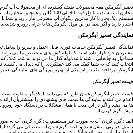
تعمیر آبگرمکن همه محصولات طیف گسترده ای از محصولات آب گرم ار
مخازن آب مستقیم با ظرفیت 40 الی 100 گا
اختیار دارید و اگر شما در این مول آبگرمکن ها با خرابی روبرو شدید،نیا
نمایندگی تعمیر آبگرمکن
نمایندگی تعمیر آبگرمکن خدمات فوری،قابل اعتماد و سریع را شامل ت
مشتریان خود قرار داده است که لوله کش های متخصص ما می توانند مدل
شما نیاز به جابجایی داشته باشد،لوله گذار ما می تواند به شما کمک 
انتخاب کنید که به شما کمک می کند عملکردی را که دنبال می کنید.تا نیا
آبگرمکن پرداخت نکنید و این یکی از بهترین ویژگی های نمایندگی تعمی
قیمت تعمیر آبگرمکن
قیمت تعمیر آبگرم کن همان طور که می دانید با یکدیگر متفاوت است و 
اعلام می کنند و نمایندگی ها قیمت های پیشنهادی را بهمشتریان ارائه 
ها می دهند و اگر در این مدت با همان مشکلات در دستگاه خود روبرو ش
روش گرم کردن آب
الف : گرم کردن آب به صورت غیر مستقیم،ب : گرم کردن آب به صورت
یا مبل حرارتی منتقل شده و باعث گرم شدن آب مصرفی می گردد.اماد
استفاده از این روش انواع آبگرمکن های مستقیم ساخته شده است.