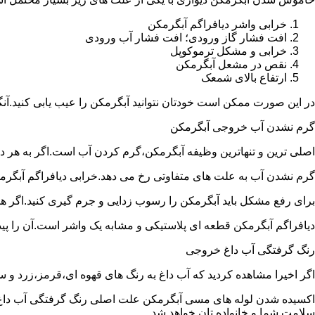
خرابی واشر دیافراگم آبگرمکن
افت فشار گاز ورودی؛ افت فشار آب ورودی
خرابی و مشکل ترموکوپل
نقص در مشعل آبگرمکن
ارتفاع بالای شمعک
در این صورت ممکن است خودتان نتوانید آبگرمکن را عیب یابی کنید.آن
گرم نشدن آب خروجی آبگرمکن
اصلی ترین و تنهاترین وظیفه آبگرمکن،گرم کردن آب است.اگر به هر دلی
گرم نشدن آب به علت های متفاوتی رخ می دهد.خرابی دیافراگم آبگر
برای رفع مشکل باید آبگرمکن را رسوب زدایی و جرم گیری کنید.اگر ه
دیافراگم آبگرمکن قطعه ای پلاستیکی و مشابه یک واشر است.آن را پیدا 
رنگ گرفتگی آب داغ خروجی
اگر اخیرا مشاهده کردید که آب داغ به رنگ های قهوه ای،قرمز،زرد و
اکسیده شدن لوله های مسی آبگرمکن علت اصلی رنگ گرفتگی آب داغ ا
سلامت شما و خانواده تان خواهد شد.