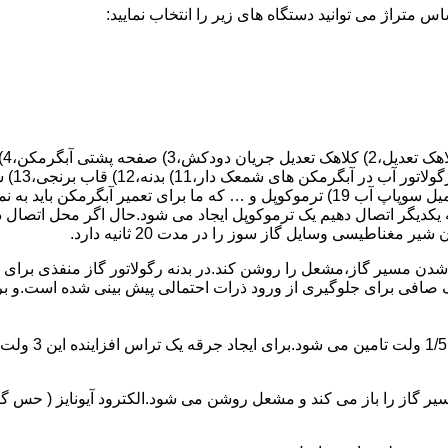
 یکدیگر اتصال دهیم یک ترموکوپل ایجاد می شود.حال اگر محل اتصال د
ن مسیر گاز،مشعل را روشن کند.در بدنه رگولاتور گاز منفذی برای ر
افی برای جلوگیری از ورود ذرات احتمالی پیش بینی شده است.و برای ت
از را باز می کند و مشعل روشن می شود.الکترود آیونایز ( حس گر ) 