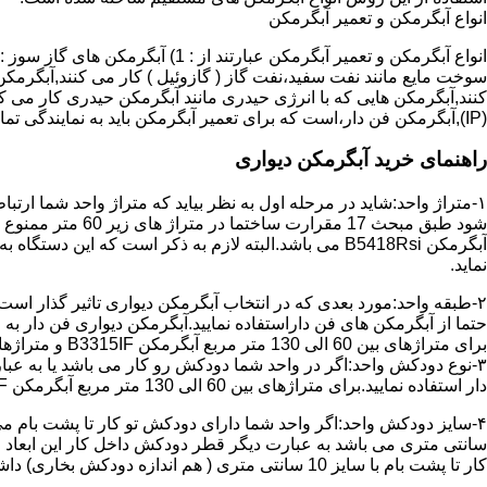
انواع آبگرمکن و تعمیر آبگرمکن
سوخت مایع مانند نفت سفید،نفت گاز ( گازوئیل ) کار می کنند,آبگرمکن 
(IP),آبگرمکن فن دار،است که برای تعمیر آبگرمکن باید به نمایندگی تماس حاصل فرمایید.
راهنمای خرید آبگرمکن دیواری
۱-متراژ واحد:شاید در مرحله اول به نظر بیاید که متراژ واحد شما ارت
آبگرمکن B5418Rsi می باشد.البته لازم به ذکر است که 
نماید.
حتما از آبگرمکن های فن داراستفاده نمایید.آبگرمکن دیواری فن دار 
برای متراژهای بین 60 الی 130 متر مربع آبگرمکن B3315IF و متراژهای بالای 130 متر مربع آبگرمکن B3318IF مناسب می باشد.
۳-نوع دودکش واحد:اگر در واحد شما دودکش رو کار می باشد یا به عبا
دار استفاده نمایید.برای متراژهای بین 60 الی 130 متر مربع آبگرمکن B3315IF و متراژهای بالای 130 متر مربع آبگرمکن B3318IF مناسب می باشد.
کار تا پشت بام با سایز 10 سانتی متری ( هم اندازه دودکش بخاری) داشته باشد تنها می توانید از آبگرمکن BX114 استفاده نمایید.