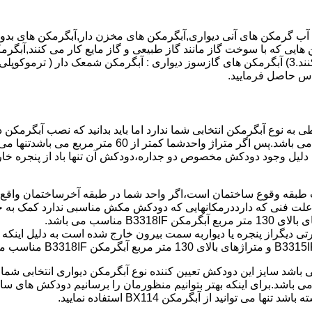
هایی که با سوخت گاز مانند گاز طبیعی و گاز مایع کار می کنند,آبگرمک
کنند,آبگرمکن هایی که با انرژی حیدری مانند آبگرمکن حیدری کار می کنند.3) آبگرمکن های گازسوز دیواری
باطی به نوع آبگرمکن انتخابی شما ندارد اما باید بدانید که نصب آبگرم
شود طبق مبحث 17 مقرارت ساختما در متراژ های زیر 60 متر
این دستگاه به دلیل وجود دودکش مخصوص دو جداره،دودکش آن تنها باد از پنجر
به علت فنی که دارددرمکانهایی که دودکش مکش مناسبی ندارد کمک به خ
رتی دیگراز پنجره یا دیواربه سمت بیرون خارج شده است به دلیل اینک