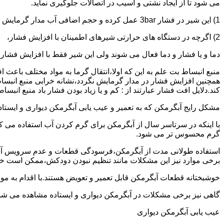
می شود تا از ایجاد نشتی و آسیب در اتصالات جلوگیری نماید.
1) این شیر در فشار 3bar عمل کرده و حجم اضافی آب مدار گرمایش را تخلیه می کند.
2) اگرچه در دستگاه های حرارتی شیرهای اطمینان با افزایش فشار،
دما و یا فشار و دما فعال می شوند ولی این شیر فقط با افزایش فشار
منبع انبساط بت علم به این که اولا،انتقال گرما به مواد مختلف باعث
همچنین افزایش فشار در مدار گرمایش نگردد،نشانه خرابی منبع انبساط
کند.دلایل افت فشار عبارتند از : کم و یا زیاد بودن فشار باد منبع انب
مشکل رایج آبگرمکن که به تعمیر و عیب یابی آبگرمکن دیواری و ایستاده 
با اینکه در سرتاسر سال از آبگرمکن برای گرم کردن آب استفاده می ک
گرم محسوس تر می شود.
استفاده طولانی مدت از آبگرمکن،فرسودگی قطعات و عدم سرویس آبگ
برخی موارد نیز این مشکلات مانند تنظیم نبودن دودکش،ممکن است خ
خوشبختانه قطعات آبگرمکن قابل تعمیر و تعویض هستند.با اقدام به م
گاهی نیز برخی مشکلات در آبگرمکن دیواری و ایستاده مشاهده می شو
عیب یابی آبگرمکن دیواری