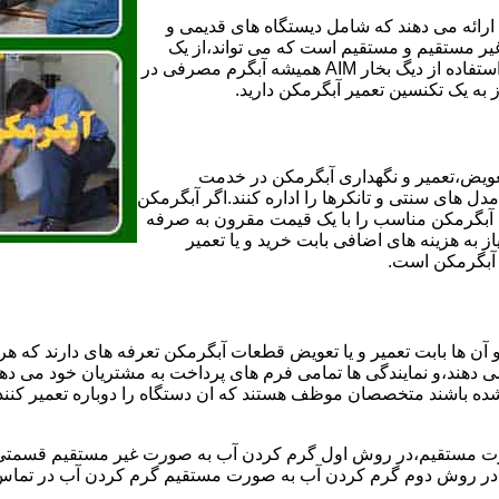
ائه می دهند که شامل دیستگاه های قدیمی و
لن و همچنین مخازن آب غیر مستقیم و مستقیم است که می تواند،از یک
سیستم دیگ بخار با کارآمدترین دیگهای آب مصرفی نیاز دارید و شما با استفاده از دیگ بخار AIM همیشه آبگرم مصرفی در
ز به یک تکنسین تعمیر آبگرمکن دارید.
عویض،تعمیر و نگهداری آبگرمکن در خدمت
 های سنتی و تانکرها را اداره کنند.اگر آبگرمکن
کند آبگرمکن مناسب را با یک قیمت مقرون به صرفه
ز به هزینه های اضافی بابت خرید و یا تعمیر
ر آبگرمکن است.
آن ها بابت تعمیر و یا تعویض قطعات آبگرمکن تعرفه های دارند که هر 
می دهند،و نمایندگی ها تمامی فرم های پرداخت به مشتریان خود می دهند
ده باشند متخصصان موظف هستند که ان دستگاه را دوباره تعمیر کنند و
 مستقیم،در روش اول گرم کردن آب به صورت غیر مستقیم قسمتی از 
ر روش دوم گرم کردن آب به صورت مستقیم گرم کردن آب در تماس مس