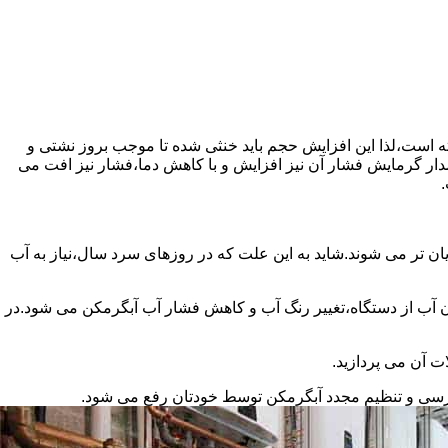
سته است،لذا این افزایش حجم باید خنثی شده تا موجب بروز نشتی و
دار گرمایش فشار آن نیز افزایش و با کاهش دما،فشار نیز افت می
.
ان تر می شوند.شاید به این علت که در روزهای سرد سال،نیاز به آب
ب از دستگاه،تغییر رنگ آب و کاهش فشار آب آبگرمکن می شود.در
ت آن می پردازید.
ررسی و تنظیم مجدد آبگرمکن توسط خودتان رفع می شود.