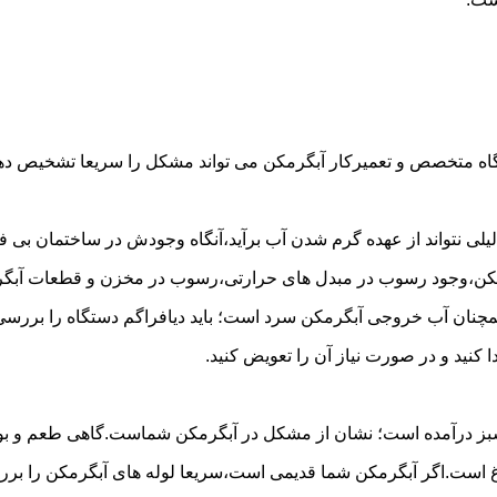
گاه متخصص و تعمیرکار آبگرمکن می تواند مشکل را سریعا تشخیص دهد 
لی نتواند از عهده گرم شدن آب برآید،آنگاه وجودش در ساختمان بی فای
مکن،وجود رسوب در مبدل های حرارتی،رسوب در مخزن و قطعات آبگرم
مچنان آب خروجی آبگرمکن سرد است؛ باید دیافراگم دستگاه را بررسی 
کنید و در صورت نیاز آن را تعویض کنید.
 سبز درآمده است؛ نشان از مشکل در آبگرمکن شماست.گاهی طعم و بوی 
ست.اگر آبگرمکن شما قدیمی است،سریعا لوله های آبگرمکن را بررسی