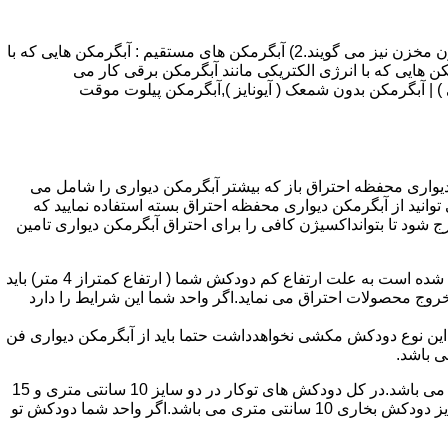
انواع آبگرمکن و تعمیر آبگرمکن عبارتند از : 1) آبگرمکن های گاز سوز : آب گرمکن های آنی دیواری,آبگرمکن های مخزن دار,آبگرمکن های بدون مخزن نیز می گویند.2) آبگرمکن های مستقیم : آبگرمکن هایی که با
ن هایی که با انرژی الکتریکی مانند آبگرمکن برقی کار می
 : آبگرمکن شمعک دار ( ترموکوپلی ) | آبگرمکن بدون شمعک ( آیونایز ),آبگرمکن پیلوت موقت
کن دیواری محفظه احتراق باز که بیشتر آبگرمکن دیواری را شامل می
 ممنوع می باشد.پس اگر متراژ واحدشما کمتر از 60 متر مربع می باشدتنها می توانید از آبگرمکن دیواری محفظه احتراق بسته استفاده نمایید که
ه خارج شود تا بتوانداکسیژن کافی را برای احتراق آبگرمکن دیواری تامین
۲-طبقه واحد:مورد بعدی که در انتخاب آبگرمکن دیواری تاثیر گذار است طبقه وقوع ساختمان است،اگر واحد شما در طبقه آخرساختمان واقع شده است به علت ارتفاع کم دودکش شما ( ارتفاع کمتراز 4 متر) باید
روج محصولات احتراق می نماید.اگر واحد شما این شرایط را دارد
ه این نوع دودکش مکشی نخواهدداشت حتما باید از آبگرمکن دیواری فن
۴-سایز دودکش واحد:اگر واحد شما دارای دودکش تو کار تا پشت بام می باشد سایز این دودکش تعیین کننده نوع آبگرمکن دیواری انتخابی شما می باشد.در کل دودکش های توکار در دو سایز 10 سانتی متری و 15
سانتی متری می باشد به عبارت دیگر قطر دودکش داخل کار این ابعاد می باشد.برای اینکه بهتر بتوانیم منظورمان را برسانیم دودکش های سایز دودکش بخاری 10 سانتی متری می باشد.اگر واحد شما دودکش تو