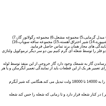
قطعات ساختمان آب گرم کن های دیواری شمعک دار عبارتند از : 1) کلاهک تعدیل،2) کلاهک تعدیل جریان دودکش،3) صفحه پشتی آبگرمکن،4) مبدل گرمایی،5) مجموعه مشعل،6) مجموعه رگولاتور گاز،7)
مجموعه رگولاتور آب،8) رویه آبگرمکن،9) صفحه پشتی آبگرمکن،10) رگولاتور آب در آبگرمکن های شمعک دار،11) بدنه،12) قاب برنجی،13) شیپوره،14) شیر احتراق آهسته،15) مجموعه ساقه سوپاپ،16)
و فلز را توسط شعله ای گرم کنیم بین دو سر دیگر ترموکوپل ولتاژی
ساندن گاز به شمعک وجود دارد گاز خروجی از این منفذ توسط لوله
عمیر هر یک از این قطعات باید از نمایندگی تعمیر آبگرمکن و یا هر
برد کنترل آبگرمکن:نیروی محرکه این برد از یک آدابتور یا دو عدد باتری 1/5 ولت تامین می شود.برای ایجاد جرقه یک تراس افزاینده این 3 ولت را به 14000 تا 18000 ولت تبدیل می کند.هنگامی که شیر آبگرم
در کنار شعله قرار دارد و تا زمانی که شعله را حس کند شعله