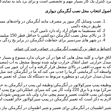
برد کنترل یک کار بسیار مهم و تخصصی است و برای برد باید به نمای
اصول انتخاب محل نصب آبگرمکن دیواری
طریق دریچه دائمی
که مستقیما به هوای آزاد راه دارد تامین گردد.
در بالای محل نصب آبگرمکن دودکشی با حداقل قطر 150 میلیمتر تعبیه شده باشد.
در شهر های سردسیر برای حفاظت آبگرمکن در برابر یخ زدگی م
احتیاط و خطر بزرگ:نصب آبگرمکن در حمام،رخت کن حمام،
اتاق خواب و کلیه محل هایی که هوا در آن جریان ندارد،ممنوع و بسیار
مبدل حرارتی عمل انتقال حرارت تولید شده توسط مشعل به آب (مصر
که به صورت افقی در بالای مشعل قرار گرفته و آب از آن عبور می کن
واسطه آب گرمایشی گرما را جذب می کند.که ما در آبگرمکن چند مبل مب
مبدل،مبدل حرارتی دو منظوره مربوط به دستگاه تک مبدل که تعمیر مب
وظیفه پمپ سیرکولاتور در آبگرمکن:وظیفه این پمپ در آبگرمکن به حر
مرکز) بوده و با برق 220 ولت کار می کند.مبرای ع
شود،این پمپ قابلیت تعمیر و سیم پیچی ندارد ولی باید سرویس شود،این
لازم به ذکر است که تعمیر آبگرمکن در پمپ سیرکولاتور حائز اهمیت ا
شیر اطمینان در آبگرمکن برای تعمیر و شیر اطمینان در آبگرمکن نیاز