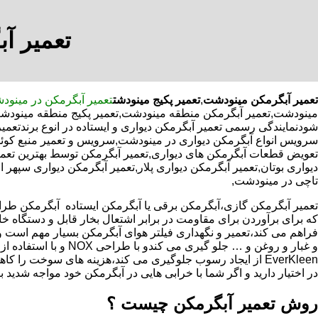
تعمیر آ
تعمیر آبگرمکن مینودشت
,
تعمیر پکیج مینودشت
تعمیر آبگرمکن در مینو
مینودشت,تعمیر آبگرمکن منطقه مینودشت,تعمیر پکیج منطقه مینودشت,
شودنمایندگی رسمی تعمیر آبگرمکن دیواری و ایستاده در انوع برندتعم
سرویس انواع آبگرمکن دیواری در مینودشت,سرویس و تعمیر منبع کوئ
تعویض قطعات آبگرمکن های دیواری,تعمیر آبگرمکن توسط بهترین تعمی
دیواری بوتان,تعمیر آبگرمکن دیواری پلار,تعمیر آبگرمکن دیواری سپهر 
تاچی در مینودشت,
که برای برآوردن برای مقاومت در برابر اشتعال بخار قابل و دستگاه 
فراهم می کند،تعمیر و نگهداری فیلتر هوای آبگرمکن بسیار مهم است و
و غبار و روغن و … جلو گیری 
EverKleen از ایجاد رسوب جلوگیری می کند،هزینه های سوخت ر
در اختیار دارید و اگر شما با خرابی هایی در آبگرمکن خود مواجه شدید ب
روش تعمیر آبگرمکن چیست ؟