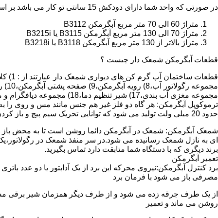
در صورتی که واحد شما دارای دودکش 15 سانتی تو کار می باشد بر اساس متراژ می توانید دستگاه های زیر را انتخاب نمایید:
متراژ 60 الی 70 متر مربع آبگرمکن B3112
متراژ 70 الی 130 متر مربع آبگرمکن B3115 یا B3215i
متراژ بالاتر از 130 متر مربع آبگرمکن B3118 یا B3218i
قطعات آبگرمکن شمعک دار چیست ؟
مجموعه مغزی آب بندی،17) شیر تنظیم دما،18) مجموعه دیافگرام و میل سوپاپ آب 19) ترموکوپل و … که ما برای تعمیر آبگرمکن باید به نمایندگی های مجاز همان برند تماس حاصل فرمایید.
ترموکوپل آبگرمکن: هر گاه دو فلز غیر هم جنس مانند مس و روی را به
حدود 20 میلی ولت تولید می شود که توانایی تحریک سیم پیچ و باز کردن شیر مغناطیسی وسایل گاز سوز را در مدت 20 ثانیه دارد.
شمعک آبگرمکن: شمعک در آبگرمکن دائما روشن است تا به محض باز شد
ای به نازل شمعک رسانیده می شود.در سر منفذ شمعک در رگولاتور،یک ص
برند دیگری که با دستگاه شما متابقت دارد تماس بگیرید.
تعمیر آبگرمکن
مصرفی باز می شود با فرمان برد
از یک طرف جرقه زده می شود و از طرف دیگر همزمان شیر برقی مسیر گ
روشن می ماند و تعمیر