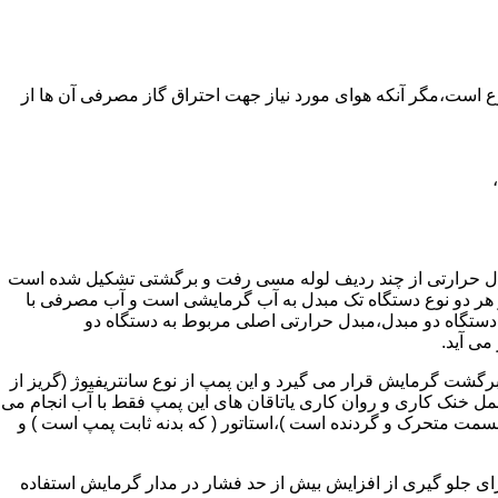
ر واحدهای مسکونی و غیر مسکونی که مسحت آن ها کمتر از 60 متر مربع باشد ممنوع است،مگر آنکه هوای مورد نیاز جهت احتراق گاز مصرفی آن ها از
دل حرارتی از چند ردیف لوله مسی رفت و برگشتی تشکیل شده است
ر هر دو نوع دستگاه تک مبدل به آب گرمایشی است و آب مصرفی با
ه دستگاه دو مبدل،مبدل حرارتی اصلی مربوط به دستگاه دو
می آید.
گشت گرمایش قرار می گیرد و این پمپ از نوع سانتریفیوژ (گریز از
 باشد،عمل خنک کاری و روان کاری یاتاقان های این پمپ فقط با آب انجام می
 قسمت متحرک و گردنده است )،استاتور ( که بدنه ثابت پمپ است ) و
رای جلو گیری از افزایش بیش از حد فشار در مدار گرمایش استفاده