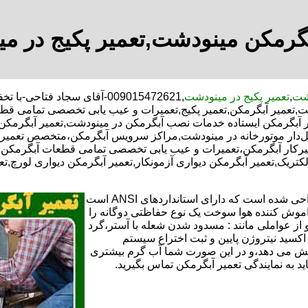
بگرمکن مینودشت,تعمیر پکیج در م
دشت
,
تعمیر پکیج در مینودشت
,009015472621-آقای سجاد فت
تعمیر آبگرمکن,تعمیر پکیج,تعمیرات و عیب یابی تخصصی تمامی قطعا
یر آبگرمکن ایستاده خدمات نصب آبگرمکن در مینودشت,تعمیر آبگرمکن ا
ل‌دار موتورخانه در مینودشت,مراکز سرویس آبگرمکن،متخصص تعمیر آ
رکار آبگرمکن،تعمیرات و عیب یابی تخصصی تمامی قطعات آبگرمکن با 
الکتریک,تعمیر آبگرمکن دیواری آزمونکار,تعمیر آبگرمکن دیواری لورچ,ت
تعمیر آبگرمکن گازی،آبگرمکن برقی یا آبگرمکن ایستاده ​ آبگرمکن طراحی شده است که دارای استانداردهای ANSI است
خاموش کننده هوا سوخت یک نوع حفاظتی دوگانه را
 از عواملی مانند : مسدود شدن شعله با آستر،گرد
می کندو با طراحی NOX و با استفاده از اکسید نیتروژن پایین و ثبت اختراع سیستم
ا کاهش می دهد،و در این صورت شما آب گرم بیشتری
اید به نمایندگی تعمیر آبگرمکن تماس بگیرید.