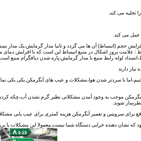
 عمل می کند.
 افزایش حجم (اتبساط) آن ها می گردد و ثانیا مدار گرمایش،یک مدار ب
 : علامت بروز اشکال در منبع انبساط این است که با افزایش دمای م
ساط،انسداد لوله رابط منبع با مدار گرمایش،پاره شدن دیافگرام منبع است
نیاز دارند
نیم،اما با سردتر شدن هوا،مشکلات و عیب های آبگرمکن یکی یکی نمای
رمکن موجب به وجود آمدن مشکلاتی نظیر گرم نشدن آب،چکه کردن آ
طرساز شوند.
وقع برای سرویس و تعمیر آبگرمکن هزینه کمتری برای عیب یابی مشکلا
د که نشان دهنده خرابی دستگاه شما نیست.معمولا این مشکلات با ب