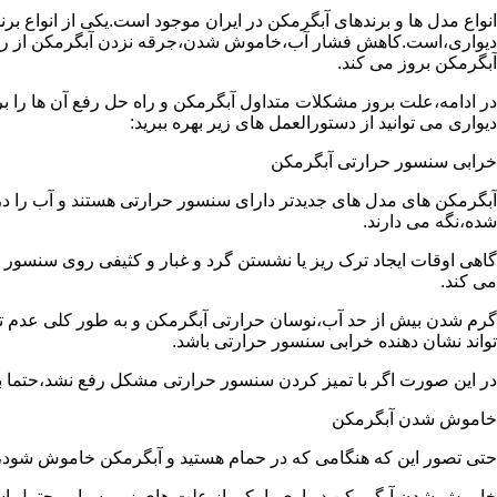
انواع مدل ها و برندهای آبگرمکن در ایران موجود است.یکی از انواع بر
دیواری،است.کاهش فشار آب،خاموش شدن،جرقه نزدن آبگرمکن از رایج
آبگرمکن بروز می کند.
در ادامه،علت بروز مشکلات متداول آبگرمکن و راه حل رفع آن ها را ب
دیواری می توانید از دستورالعمل های زیر بهره ببرید:
خرابی سنسور حرارتی آبگرمکن
آبگرمکن های مدل های جدیدتر دارای سنسور حرارتی هستند و آب را د
شده،نگه می دارند.
گاهی اوقات ایجاد ترک ریز یا نشستن گرد و غبار و کثیفی روی سنسور ح
می کند.
گرم شدن بیش از حد آب،نوسان حرارتی آبگرمکن و به طور کلی عدم 
تواند نشان دهنده خرابی سنسور حرارتی باشد.
در این صورت اگر با تمیز کردن سنسور حرارتی مشکل رفع نشد،حتما ب
خاموش شدن آبگرمکن
حتی تصور این که هنگامی که در حمام هستید و آبگرمکن خاموش شو
خاموش شدن آبگرمکن دیواری با یکی از علت های زیر بسیار محتمل ا