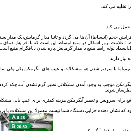
 عمل می کند.
 افزایش حجم (اتبساط) آن ها می گردد و ثانیا مدار گرمایش،یک مدار ب
 : علامت بروز اشکال در منبع انبساط این است که با افزایش دمای م
ساط،انسداد لوله رابط منبع با مدار گرمایش،پاره شدن دیافگرام منبع است
نیاز دارند
نیم،اما با سردتر شدن هوا،مشکلات و عیب های آبگرمکن یکی یکی نمای
رمکن موجب به وجود آمدن مشکلاتی نظیر گرم نشدن آب،چکه کردن آ
طرساز شوند.
وقع برای سرویس و تعمیر آبگرمکن هزینه کمتری برای عیب یابی مشکلا
د که نشان دهنده خرابی دستگاه شما نیست.معمولا این مشکلات با ب
ندهای پرطرفدار آبگرمکن