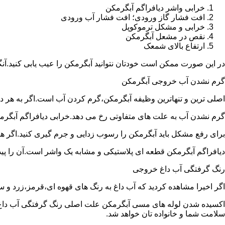
خرابی واشر دیافراگم آبگرمکن
افت فشار گاز ورودی؛ افت فشار آب ورودی
خرابی و مشکل ترموکوپل
نقص در مشعل آبگرمکن
ارتفاع بالای شمعک
در این صورت ممکن است خودتان نتوانید آبگرمکن را عیب یابی کنید.آن
گرم نشدن آب خروجی آبگرمکن
اصلی ترین و تنهاترین وظیفه آبگرمکن،گرم کردن آب است.اگر به هر دلی
گرم نشدن آب به علت های متفاوتی رخ می دهد.خرابی دیافراگم آبگر
برای رفع مشکل باید آبگرمکن را رسوب زدایی و جرم گیری کنید.اگر ه
دیافراگم آبگرمکن قطعه ای پلاستیکی و مشابه یک واشر است.آن را پیدا 
رنگ گرفتگی آب داغ خروجی
اگر اخیرا مشاهده کردید که آب داغ به رنگ های قهوه ای،قرمز،زرد و
اکسیده شدن لوله های مسی آبگرمکن علت اصلی رنگ گرفتگی آب داغ ا
سلامت شما و خانواده تان خواهد شد.