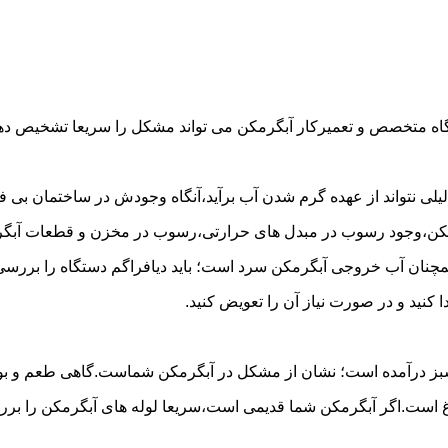
گاه متخصص و تعمیرکار آبگرمکن می تواند مشکل را سریعا تشخیص دهد 
لی نتواند از عهده گرم شدن آب برآید،آنگاه وجودش در ساختمان بی فای
مکن،وجود رسوب در مبدل های حرارتی،رسوب در مخزن و قطعات آبگرم
مچنان آب خروجی آبگرمکن سرد است؛ باید دیافراگم دستگاه را بررسی 
کنید و در صورت نیاز آن را تعویض کنید.
 سبز درآمده است؛ نشان از مشکل در آبگرمکن شماست.گاهی طعم و بوی 
ست.اگر آبگرمکن شما قدیمی است،سریعا لوله های آبگرمکن را بررسی