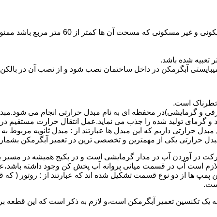
نصب وسایل گاز سوز پر مصرف مانند آبگرمکن د
یبایستی آبگرمکن در داخل ساختمان نصب شود و از نصب آن در بالکن،
 خطرناک است.
فی و گرمایشی)در محفظه ای به نام مبدل حرارتی انجام می شود.مب
د و گرمای تولید شده را جذب می نماید.عمل انتقال حرارت مستقیم د
دل حرارتی داریم که این مبدل ها عبارتند از : مبدل ثانویه مربوط ب
دل حرارتی یکی از مهمترین و تخصصی ترین در تعمیر آبگرمکن بشمار 
کت در آوردن آب در مدار گرمایشی است و در پکیج همیشه در مسیر بر
ملکرداین نوع پمپ لازم است آب در قسمت میانی پروانه آب پخش کن وجود داشته
 پمپ ها از دو نوع قسمت تشکیل شده اند که عبارتند از : روتور ( که
ست.
 به یک تکنسین تعمیر آبگرمکن است،و لازم به ذکر است که این قطعه ب