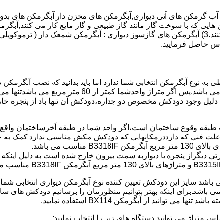
هایی که با سوخت گاز مانند گاز طبیعی و گاز مایع کار می کنند,آبگرمک
کنند,آبگرمکن هایی که با انرژی حیدری مانند آبگرمکن حیدری کار می کنند.3) آبگرمکن های گازسوز دیواری
باطی به نوع آبگرمکن انتخابی شما ندارد اما باید بدانید که نصب آبگرم
شود طبق مبحث 17 مقرارت ساختما در متراژ های زیر 60 متر
این دستگاه به دلیل وجود دودکش مخصوص دو جداره،دودکش آن تنها باد از پنجر
به علت فنی که دارددرمکانهایی که دودکش مکش مناسبی ندارد کمک به خ
رتی دیگراز پنجره یا دیواربه سمت بیرون خارج شده است به دلیل اینک