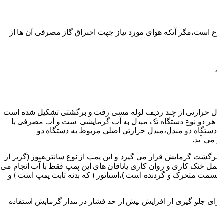
ر واحدهای مسکونی و غیر مسکونی که مسحت آن ها کمتر از 60 متر مربع باشد ممنوع است،مگر آنکه هوای مورد نیاز جهت احتراق گاز مصرفی آن ها از
دل حرارتی از چند ردیف لوله مسی رفت و برگشتی تشکیل شده است
ر هر دو نوع دستگاه تک مبدل به آب گرمایشی است و آب مصرفی با
ه دستگاه دو مبدل،مبدل حرارتی اصلی مربوط به دستگاه دو
می آید.
گشت گرمایش قرار می گیرد و این پمپ از نوع سانتریفیوژ (گریز از
 باشد،عمل خنک کاری و روان کاری یاتاقان های این پمپ فقط با آب انجام می
 قسمت متحرک و گردنده است )،استاتور ( که بدنه ثابت پمپ است ) و
رای جلو گیری از افزایش بیش از حد فشار در مدار گرمایش استفاده