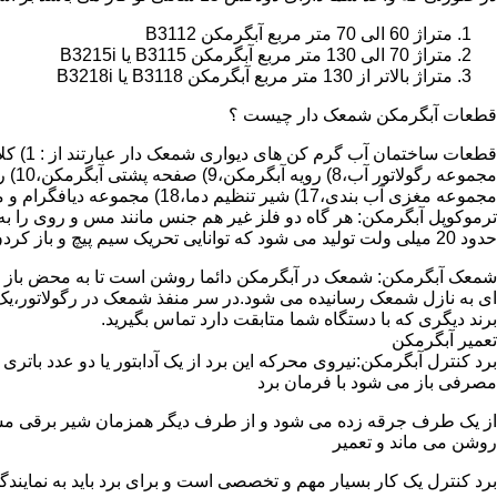
متراژ 60 الی 70 متر مربع آبگرمکن B3112
متراژ 70 الی 130 متر مربع آبگرمکن B3115 یا B3215i
متراژ بالاتر از 130 متر مربع آبگرمکن B3118 یا B3218i
قطعات آبگرمکن شمعک دار چیست ؟
مجموعه مغزی آب بندی،17) شیر تنظیم دما،18) مجموعه دیافگرام و میل سوپاپ آب 19) ترموکوپل و … که ما برای تعمیر آبگرمکن باید به نمایندگی های مجاز همان برند تماس حاصل فرمایید.
ترموکوپل آبگرمکن: هر گاه دو فلز غیر هم جنس مانند مس و روی را به
حدود 20 میلی ولت تولید می شود که توانایی تحریک سیم پیچ و باز کردن شیر مغناطیسی وسایل گاز سوز را در مدت 20 ثانیه دارد.
شمعک آبگرمکن: شمعک در آبگرمکن دائما روشن است تا به محض باز شد
ای به نازل شمعک رسانیده می شود.در سر منفذ شمعک در رگولاتور،یک ص
برند دیگری که با دستگاه شما متابقت دارد تماس بگیرید.
تعمیر آبگرمکن
مصرفی باز می شود با فرمان برد
از یک طرف جرقه زده می شود و از طرف دیگر همزمان شیر برقی مسیر گ
روشن می ماند و تعمیر
برد کنترل یک کار بسیار مهم و تخصصی است و برای برد باید به نمای