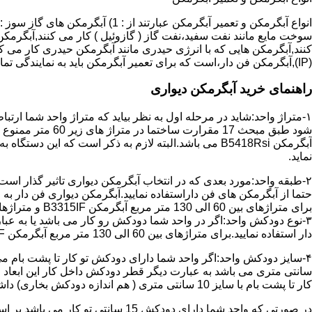
سوخت مایع مانند نفت سفید،نفت گاز ( گازوئیل ) کار می کنند,آبگرمکن 
(IP),آبگرمکن فن دار،است که برای تعمیر آبگرمکن باید به نمایندگی تماس حاصل فرمایید.
راهنمای خرید آبگرمکن دیواری
۱-متراژ واحد:شاید در مرحله اول به نظر بیاید که متراژ واحد شما ارت
آبگرمکن B5418Rsi می باشد.البته لازم به ذکر است که 
نماید.
حتما از آبگرمکن های فن داراستفاده نمایید.آبگرمکن دیواری فن دار 
برای متراژهای بین 60 الی 130 متر مربع آبگرمکن B3315IF و متراژهای بالای 130 متر مربع آبگرمکن B3318IF مناسب می باشد.
۳-نوع دودکش واحد:اگر در واحد شما دودکش رو کار می باشد یا به عبا
دار استفاده نمایید.برای متراژهای بین 60 الی 130 متر مربع آبگرمکن B3315IF و متراژهای بالای 130 متر مربع آبگرمکن B3318IF مناسب می باشد.
کار تا پشت بام با سایز 10 سانتی متری ( هم اندازه دودکش بخاری) داشته باشد تنها می توانید از آبگرمکن BX114 استفاده نمایید.
در صورتی که واحد شما دارای دودکش 15 سانتی تو کار می باشد بر اساس متراژ می توانید دستگاه های زیر را انتخاب نمایید: