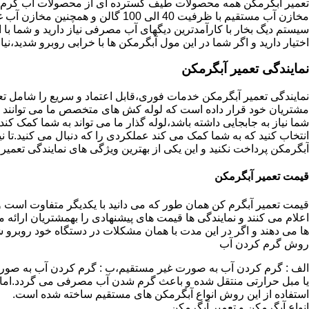
تعمیر آبگرمکن همه محصولات طیف گسترده ای از محصولات آب گرم ار
مخازن آب مستقیم با ظرفیت 40 الی 100 گا
اختیار دارید و اگر شما در این مول آبگرمکن ها با خرابی روبرو شدید،نیا
نمایندگی تعمیر آبگرمکن
نمایندگی تعمیر آبگرمکن خدمات فوری،قابل اعتماد و سریع را شامل ت
مشتریان خود قرار داده است که لوله کش های متخصص ما می توانند مدل
شما نیاز به جابجایی داشته باشد،لوله گذار ما می تواند به شما کمک 
انتخاب کنید که به شما کمک می کند عملکردی را که دنبال می کنید.تا نیا
آبگرمکن پرداخت نکنید و این یکی از بهترین ویژگی های نمایندگی تعمی
قیمت تعمیر آبگرمکن
قیمت تعمیر آبگرم کن همان طور که می دانید با یکدیگر متفاوت است و 
اعلام می کنند و نمایندگی ها قیمت های پیشنهادی را بهمشتریان ارائه 
ها می دهند و اگر در این مدت با همان مشکلات در دستگاه خود روبرو ش
روش گرم کردن آب
الف : گرم کردن آب به صورت غیر مستقیم،ب : گرم کردن آب به صورت
یا مبل حرارتی منتقل شده و باعث گرم شدن آب مصرفی می گردد.اماد
استفاده از این روش انواع آبگرمکن های مستقیم ساخته شده است.
انواع آبگرمکن و تعمیر آبگرمکن