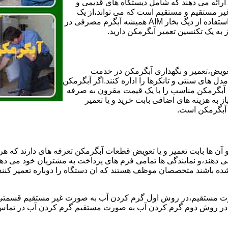
ائه می دهند که شامل دیستگاه های قدیمی و
لن و همچنین مخازن آب غیر مستقیم و مستقیم است که می تواند،از یک
سیستم دیگ بخار با کارآمدترین دیگهای آب مصرفی نیاز دارید و شما با استفاده از دیگ بخار AIM همیشه آبگرم مصرفی در
ز به یک تکنسین تعمیر آبگرمکن دارید.
عویض،تعمیر و نگهداری آبگرمکن در خدمت
 های سنتی و تانکرها را اداره کنند.اگر آبگرمکن
کند آبگرمکن مناسب را با یک قیمت مقرون به صرفه
ز به هزینه های اضافی بابت خرید و یا تعمیر
ر آبگرمکن است.
آن ها بابت تعمیر و یا تعویض قطعات آبگرمکن تعرفه های دارند که هر 
می دهند،و نمایندگی ها تمامی فرم های پرداخت به مشتریان خود می دهند
ده باشند متخصصان موظف هستند که ان دستگاه را دوباره تعمیر کنند و
 مستقیم،در روش اول گرم کردن آب به صورت غیر مستقیم قسمتی از 
ر روش دوم گرم کردن آب به صورت مستقیم گرم کردن آب در تماس مس