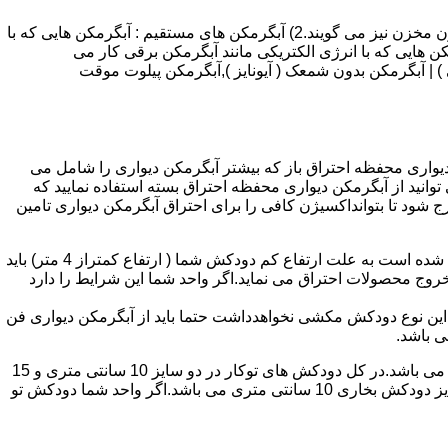
انواع آبگرمکن و تعمیر آبگرمکن عبارتند از : 1) آبگرمکن های گاز سوز : آب گرمکن های آنی دیواری,آبگرمکن های مخزن دار,آبگرمکن های بدون مخزن نیز می گویند.2) آبگرمکن های مستقیم : آبگرمکن هایی که با
ن هایی که با انرژی الکتریکی مانند آبگرمکن برقی کار می
 : آبگرمکن شمعک دار ( ترموکوپلی ) | آبگرمکن بدون شمعک ( آیونایز ),آبگرمکن پیلوت موقت
کن دیواری محفظه احتراق باز که بیشتر آبگرمکن دیواری را شامل می
 ممنوع می باشد.پس اگر متراژ واحدشما کمتر از 60 متر مربع می باشدتنها می توانید از آبگرمکن دیواری محفظه احتراق بسته استفاده نمایید که
ه خارج شود تا بتوانداکسیژن کافی را برای احتراق آبگرمکن دیواری تامین
۲-طبقه واحد:مورد بعدی که در انتخاب آبگرمکن دیواری تاثیر گذار است طبقه وقوع ساختمان است،اگر واحد شما در طبقه آخرساختمان واقع شده است به علت ارتفاع کم دودکش شما ( ارتفاع کمتراز 4 متر) باید
روج محصولات احتراق می نماید.اگر واحد شما این شرایط را دارد
ه این نوع دودکش مکشی نخواهدداشت حتما باید از آبگرمکن دیواری فن
۴-سایز دودکش واحد:اگر واحد شما دارای دودکش تو کار تا پشت بام می باشد سایز این دودکش تعیین کننده نوع آبگرمکن دیواری انتخابی شما می باشد.در کل دودکش های توکار در دو سایز 10 سانتی متری و 15
سانتی متری می باشد به عبارت دیگر قطر دودکش داخل کار این ابعاد می باشد.برای اینکه بهتر بتوانیم منظورمان را برسانیم دودکش های سایز دودکش بخاری 10 سانتی متری می باشد.اگر واحد شما دودکش تو