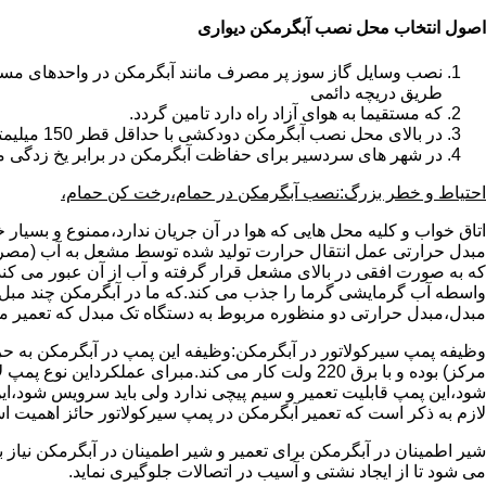
اصول انتخاب محل نصب آبگرمکن دیواری
طریق دریچه دائمی
که مستقیما به هوای آزاد راه دارد تامین گردد.
در بالای محل نصب آبگرمکن دودکشی با حداقل قطر 150 میلیمتر تعبیه شده باشد.
در شهر های سردسیر برای حفاظت آبگرمکن در برابر یخ زدگی م
احتیاط و خطر بزرگ:نصب آبگرمکن در حمام،رخت کن حمام،
اتاق خواب و کلیه محل هایی که هوا در آن جریان ندارد،ممنوع و بسیار
مبدل حرارتی عمل انتقال حرارت تولید شده توسط مشعل به آب (مصر
که به صورت افقی در بالای مشعل قرار گرفته و آب از آن عبور می کن
واسطه آب گرمایشی گرما را جذب می کند.که ما در آبگرمکن چند مبل مب
مبدل،مبدل حرارتی دو منظوره مربوط به دستگاه تک مبدل که تعمیر مب
وظیفه پمپ سیرکولاتور در آبگرمکن:وظیفه این پمپ در آبگرمکن به حر
مرکز) بوده و با برق 220 ولت کار می کند.مبرای ع
شود،این پمپ قابلیت تعمیر و سیم پیچی ندارد ولی باید سرویس شود،این
لازم به ذکر است که تعمیر آبگرمکن در پمپ سیرکولاتور حائز اهمیت ا
شیر اطمینان در آبگرمکن برای تعمیر و شیر اطمینان در آبگرمکن نیاز
می شود تا از ایجاد نشتی و آسیب در اتصالات جلوگیری نماید.