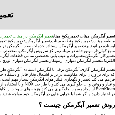
تعمی
تعمیر آبگرمکن میناب
,
تعمیر پکیج میناب
تعمیر آبگرمکن در میناب
,
تعمیر پ
منطقه میناب,تعمیر پکیج منطقه میناب,تعمیر آبگرمکن,تعمیر پکیج,تع
ایستاده در انوع برندتعمیر آبگرمکن ایستاده خدمات نصب آبگرمکن در م
منبع کوئل‌دار موتورخانه در میناب,مراکز سرویس آبگرمکن،متخصص تع
تعمیرکار آبگرمکن،تعمیرات و عیب یابی تخصصی تمامی قطعات آبگرمکن ب
الکتریک,تعمیر آبگرمکن دیواری آزمونکار,تعمیر آبگرمکن دیواری لورچ,ت
که برای برآوردن برای مقاومت در برابر اشتعال بخار قابل و دستگاه 
فراهم می کند،تعمیر و نگهداری فیلتر هوای آبگرمکن بسیار مهم است و
و غبار و روغن و … جلو گیری 
EverKleen از ایجاد رسوب جلوگیری می کند،هزینه های سوخت ر
در اختیار دارید و اگر شما با خرابی هایی در آبگرمکن خود مواجه شدید ب
روش تعمیر آبگرمکن چیست ؟