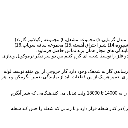
قطعات ساختمان آب گرم کن های دیواری شمعک دار عبارتند از : 1) کلاهک تعدیل،2) کلاهک تعدیل جریان دودکش،3) صفحه پشتی آبگرمکن،4) مبدل گرمایی،5) مجموعه مشعل،6) مجموعه رگولاتور گاز،7)
مجموعه رگولاتور آب،8) رویه آبگرمکن،9) صفحه پشتی آبگرمکن،10) رگولاتور آب در آبگرمکن های شمعک دار،11) بدنه،12) قاب برنجی،13) شیپوره،14) شیر احتراق آهسته،15) مجموعه ساقه سوپاپ،16)
و فلز را توسط شعله ای گرم کنیم بین دو سر دیگر ترموکوپل ولتاژی
ساندن گاز به شمعک وجود دارد گاز خروجی از این منفذ توسط لوله
عمیر هر یک از این قطعات باید از نمایندگی تعمیر آبگرمکن و یا هر
برد کنترل آبگرمکن:نیروی محرکه این برد از یک آدابتور یا دو عدد باتری 1/5 ولت تامین می شود.برای ایجاد جرقه یک تراس افزاینده این 3 ولت را به 14000 تا 18000 ولت تبدیل می کند.هنگامی که شیر آبگرم
در کنار شعله قرار دارد و تا زمانی که شعله را حس کند شعله