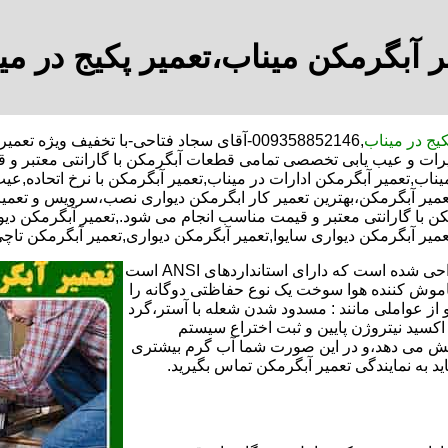
ر آبگرمکن میناب،تعمیر پکیج در می
کیج در میناب
,009358852146-آقای سجاد فتاحی-با تخفیف وی
میرات و عیب یابی تخصصی تمامی قطعات آبگرمکن با گارانتی معتبر و
یناب,تعمیر آبگرمکن ادارات در میناب,تعمیر آبگرمکن با نرخ اتحاده,ع
میر آبگرمکن،بهترین تعمیر کار ابگرمکن دیواری نصب،سرویس و تعمی
ا گارانتی معتبر و قیمت مناسب انجام می شود.,تعمیر آبگرمکن دیوار
عمیر آبگرمکن دیواری سایوا,تعمیر آبگرمکن دیواری,تعمیر آبگرمکن تاچی
تعمیر آبگرمکن گازی،آبگرمکن برقی یا آبگرمکن ایستاده ​ آبگرمکن طراحی شده است که دارای استانداردهای ANSI است
خاموش کننده هوا سوخت یک نوع حفاظتی دوگانه را
 از عواملی مانند : مسدود شدن شعله با آستر،گرد
می کندو با طراحی NOX و با استفاده از اکسید نیتروژن پایین و ثبت اختراع سیستم
ا کاهش می دهد،و در این صورت شما آب گرم بیشتری
اید به نمایندگی تعمیر آبگرمکن تماس بگیرید.