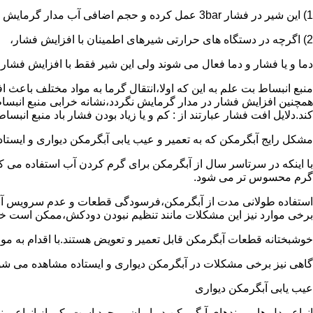
1) این شیر در فشار 3bar عمل کرده و حجم اضافی آب مدار گرمایش را تخلیه می کند.
2) اگرچه در دستگاه های حرارتی شیرهای اطمینان با افزایش فشار،
دما و یا فشار و دما فعال می شوند ولی این شیر فقط با افزایش فشار
منبع انبساط بت علم به این که اولا،انتقال گرما به مواد مختلف باعث
همچنین افزایش فشار در مدار گرمایش نگردد،نشانه خرابی منبع انبساط
کند.دلایل افت فشار عبارتند از : کم و یا زیاد بودن فشار باد منبع انب
مشکل رایج آبگرمکن که به تعمیر و عیب یابی آبگرمکن دیواری و ایستاده 
با اینکه در سرتاسر سال از آبگرمکن برای گرم کردن آب استفاده می ک
گرم محسوس تر می شود.
استفاده طولانی مدت از آبگرمکن،فرسودگی قطعات و عدم سرویس آبگ
برخی موارد نیز این مشکلات مانند تنظیم نبودن دودکش،ممکن است خ
خوشبختانه قطعات آبگرمکن قابل تعمیر و تعویض هستند.با اقدام به م
گاهی نیز برخی مشکلات در آبگرمکن دیواری و ایستاده مشاهده می شو
عیب یابی آبگرمکن دیواری
انواع مدل ها و برندهای آبگرمکن در ایران موجود است.یکی از انواع بر