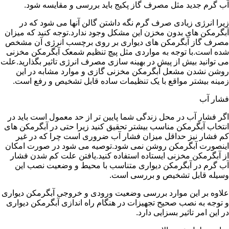
آب گرم جدید مثل مصرف گاز پکیج باید بررسی و مقایسه شود.
زیرا انرژی زیادی صرف گرم نگه داشتن گالن آنها می شود که در
آبگرمکن های بدون مخزن این مشکل وجود ندارد.توجه کنید که میزان
مصرف گاز آبگرمکن های دیواری بر روی برچسب انرژی آن مشخص
شده است.با توجه به مواردی مثل پیچ تنظیم شمعک آبگرمکن مخزنی
می توانید بیش از پیش در بهینه سازی مصرف انرژی تاثیر بگذارید.علت
روشن نشدن مشعل آبگرمکن مخزنی گازی و موارد مشابه در این
زمینه بیشتر مواقع با یک تنظیمات ساده قابل تشخیص و رفع است.
فشار آب
اگر فشار آب در محل زندگی شما پایین تر از حد معمول است باید در
انتخاب آبگرمکن مناسب بیشتر تحقیق کنید زیرا حتی در آبگرمکن های
کم فشار نیز حداقل میزان فشار آب ضروری است چرا که در غیر
اینصورت آبگرمکن روشن نمی شود.توصیه می شود در صورت امکان
از آبگرمکن مخزنی ایستاده استفاده کنید.یافتن علت کم شدن فشار
آب گرم در آبگرمکن دیواری متناسب با محیط و وضعیت نصب این
وسیله قابل تشخیص و بررسی است.
علاوه بر این موارد بررسی وضعیت ورودی و خروجی آبگرمکن دیواری
و توجه به نصب صحیح تجهیزات در هنگام راه اندازی آبگرمکن دیواری
در این امر تاثیر بسزایی دارد.