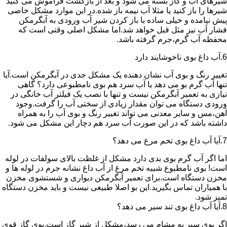
شیرهای آب و گاز بسته می شود و بعد از بازگشت فراموش می کنید
شیرها را باز کنید یا مثلا آب نیمه باز شده.در این موارد مشکل خاصی
پیش نیامده و خیلی ساده با باز کردن شیر آب ورودی به آبگرمکن
فشار آب نیز مثل قبل خواهد شد.اما مشکل اصلی وقتی است که
محفظه آب گرم،جرم گرفته باشد.
6.آب داغ بوی ناخوشایند دارد
تغییر رنگ و بوی آب نشان دهنده یک مشکل جدی در آبگرمکن است.آیا
تنها آب گرم بو می دهد یا آب سرد هم بوی نامطبوعی دارد؟ گاهی
نیازی به تعمیر آبگرمکن نیست و تنها با نصب یک فیلتر آب خانگی در
ورودی دستگاه می توان مقدار زیادی از سختی آب را گرفت.وجود
آهن،مس و سایر معدنی می تواند تغییر رنگ و بوی آب را به همراه
داشته باشد که در این صورت آب سرد هم دچار این مشکل می شود.
7.آیا آب داغ بوی تخم مرغ می دهد؟
اما اگر آب گرم بوی بدی دارد مشکل از غلظت بالای سولفات در لوله
است! بوی نامطبوع شبیه تخم مرغ از آب داغ نشانه جرم در لوله ها و
مخزن دستگاه است.برای تعمیر آبگرمکن دیواری و شستشوی مخزن
با همیاران تماس بگیرید.این بو اصلا طبیعی نیست و باید مخزن دستگاه
تمیز شود.
8.آیا آب داغ بوی تند سیر می دهد؟
اگر بوی سیر به مشام می رسد،مشکل از شیر گاز است.بوی گاز قوی