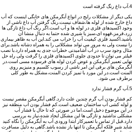
4.آب داغ رنگ گرفته است
یکی دیگر از مشکلات رایج در انواع آبگرمکن های خانگی اینست که آب
داغ خارج شده از لوله ها،شفاف نیست.رنگ گرفتن آب داغ ناشی از
وجود اکسیدهای فلزی در لوله ها و آب است.اگر رنگ آب داغ تازگی ها
زرد،قرمز،قهوه ای،سبز یا شیری شده حتما به دنبال منشا آن
باشید.اکسید فلزی کیفیت آب را خراب می کند.این آب به ظاهر بیماری
زا نیست ولی به مرور می تواند مشکلاتی را به همراه دشاته باشد.برای
مثال وجود سرب در آب آشامیدنی خطرات جدی به همراه دارد.با نصب
فیلتر می توان تا حدودی جلوی اکسیدهای فلزی را گرفت ولی راه حل
نهایی تعمیر آبگرمکن و عوض کردن لوله های فرسوده مسی است.در
آبگرمکن های برقی این امر ناشی از رسوب کلسیم و منیزیم روی
المنت است.در این مورد با تمیز کردن المنت،مشکل به طور کلی
برطرف می شود.
5.آب گرم فشار ندارد
کم فشار بودن آب گرم چندین علت دارد.گاهی آبگرمکن مقصر نیست
و لوله کشی آب ساختمان ضعیف است.کم فشار بودن آب منطقه نیز
در این موضوع دخیل است.اما در صورتی که تا حال با فشار آب
مشکلی نداشتید و تازگی ها این مشکل ایجاد شده،نیاز به بررسی
دارد.قبل از تماس با تعمیرکار ابتدا ورودی آب به آبگرمکن را نگاه کنید
شاید شیر فلکه آبگرمکن تا انتها باز نشده باشد.گاهی به دلیل مسافرت