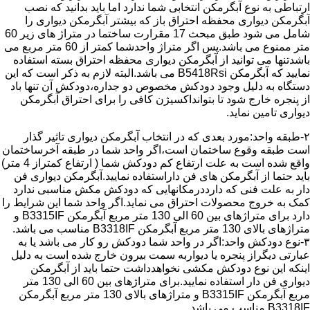
ارتباطی به نوع آبگرمکن انتخابی شما ندارد اما باید بدانید که نصب
آبگرمکن دیواری محفظه احتراق باز که بیشتر آبگرمکن دیواری را
شامل می شود طبق مبحث 17 مقرارت ساختما در متراژ های زیر 60
متر ممنوع می باشد.پس اگر متراژ واحدشما کمتر از 60 متر مربع می
باشدتنها می توانید از آبگرمکن دیواری محفظه احتراق بسته استفاده
نمایید که آبگرمکن B5418Rsi می باشد.البته لازم به ذکر است که این
دستگاه به دلیل وجود دودکش مخصوص دو جداره،دودکش آن تنها باد
از پنجره خارج شود تا بتوانداکسیژن کافی را برای احتراق آبگرمکن
دیواری تامین نماید.
۲-طبقه واحد:مورد بعدی که در انتخاب آبگرمکن دیواری تاثیر گذار
است طبقه وقوع ساختمان است،اگر واحد شما در طبقه آخرساختمان
واقع شده است به علت ارتفاع کم دودکش شما ( ارتفاع کمتراز 4 متر)
باید حتما از آبگرمکن های فن داراستفاده نمایید.آبگرمکن دیواری فن
دار به علت فنی که دارددرمکانهایی که دودکش مکش مناسبی ندارد
کمک به خروج محصولات احتراق می نماید.اگر واحد شما این شرایط را
دارد برای متراژهای بین 60 الی 130 متر مربع آبگرمکن B3315IF و
متراژهای بالای 130 متر مربع آبگرمکن B3318IF مناسب می باشد.
۳-نوع دودکش واحد:اگر در واحد شما دودکش رو کار می باشد یا به
عبارتی دیگراز پنجره یا دیواربه سمت بیرون خارج شده است به دلیل
اینکه این نوع دودکش مکشی نخواهدداشت حتما باید از آبگرمکن
دیواری فن دار استفاده نمایید.برای متراژهای بین 60 الی 130 متر
مربع آبگرمکن B3315IF و متراژهای بالای 130 متر مربع آبگرمکن
B3318IF مناسب می باشد.