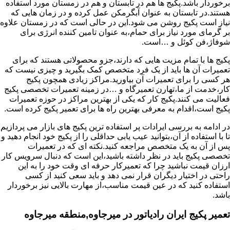
برخوردار باشد.پکیج ها هم در تابستان و هم در زمستان مورد استفاده
هستند.در تابستان به عنوان آبگرمکن عمل کرده و در زمان هایی که
نیاز است پکیج روشن می شود.این در حالی است که در زمستان علاوه
بر گرمای مورد نیاز برای حمام،به عنوان تامین کننده انرژی برای
شوفاژ،فن کوئل و …است.
پکیج ها با تمام مزیت هایی که دارند،جزو محصولاتی هستند که برای
تعمیرات آن ها باید از یک فرد متخصص کمک بگیرید و چیزی نیست که
هر کسی را برای تعمیرات آن بیاورید.مراکز زیادی همچون پکیج
کار،خدمت از ما،تهارن تعمیرگاه و …در زمینه تعمیرات تخصصی پکیج
فعالیت می کنند.پکیج کار که یکی از بهترین مراکز در حوزه تعمیرات
پکیج است،اقدام به معرفی بهترین راه ها برای تعمیر پکیج کرده است.
در ادامه به بررسی ایرادات پر استفاده ترین پکیج های بازار می پردازیم
تا با استفاده از آن،بتوانید عیب یابی حداقلی را از پکیج خود انجام دهید و
پس از آن به یک متخصص مراجعه کنید.نکته ای که در تعمیرات
تخصصی پکیج باید در نظر داشته باشید،این است که دنبال سرویس کار
ارزان قیمت نباشید چرا که تعمیرکار حرفه ای وقت خود را به این
راحتی در اختیار دیگران قرار نمی دهد و باید سعی کنید از کسی
استفاده کنید که در عین قیمت مناسب،از مهارت بالایی نیز برخوردار
باشد.
تعمیر پکیج ایران رادیاتور در میرجاوه,منطقه میرجاوه