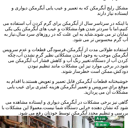
مشکل رایج آبگرمکن که به تعمیر و عیب یابی آبگرمکن دیواری و
ایستاده نیاز دارند
با اینکه در سرتاسر سال از آبگرمکن برای گرم کردن آب استفاده می
کنیم،اما با سردتر شدن هوا،مشکلات و عیب های آبگرمکن یکی یکی
نمایان تر می شوند.شاید به این علت که در روزهای سرد سال،نیاز به
آب گرم محسوس تر می شود.
استفاده طولانی مدت از آبگرمکن،فرسودگی قطعات و عدم سرویس
آبگرمکن موجب به وجود آمدن مشکلاتی نظیر گرم نشدن آب،چکه
کردن آب از دستگاه،تغییر رنگ آب و کاهش فشار آب آبگرمکن می
شود.در برخی موارد نیز این مشکلات مانند تنظیم نبودن
دودکش،ممکن است خطرساز شوند.
خوشبختانه قطعات آبگرمکن قابل تعمیر و تعویض هستند.با اقدام به
موقع برای سرویس و تعمیر آبگرمکن هزینه کمتری برای عیب یابی
مشکلات آن می پردازید.
گاهی نیز برخی مشکلات در آبگرمکن دیواری و ایستاده مشاهده می
شود که نشان دهنده خرابی دستگاه شما نیست.معمولا این مشکلات با
بررسی و تنظیم مجدد آبگرمکن توسط خودتان رفع می شود.