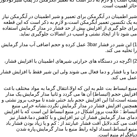
حائز اهمیت است.
شیر اطمینان در آبگرمکن برای تعمیر و شیر اطمینان در آبگرمکن نیاز
به یک تکنسین تعمیر آبگرمکن است،و لازم به ذکر است که این قطعه
برای جلو گیری از افزایش بیش از حد فشار در مدار گرمایش استفاده
می شود تا از ایجاد نشتی و آسیب در اتصالات جلوگیری نماید.
1) این شیر در فشار 3bar عمل کرده و حجم اضافی آب مدار گرمایش
را تخلیه می کند.
2) اگرچه در دستگاه های حرارتی شیرهای اطمینان با افزایش فشار،
دما و یا فشار و دما فعال می شوند ولی این شیر فقط با افزایش فشار
عمل می کند.
منبع انبساط بت علم به این که اولا،انتقال گرما به مواد مختلف باعث
افزایش حجم (اتبساط) آن ها می گردد و ثانیا مدار گرمایش،یک مدار
بسته است،لذا این افزایش حجم باید خنثی شده تا موجب بروز نشتی و
همچنین افزایش فشار در مدار گرمایش نگردد،نشانه خرابی منبع
انبساط : علامت بروز اشکال در منبع انبساط این است که با افزایش
دمای مدار گرمایش فشار آن نیز افزایش و با کاهش دما،فشار نیز
افت می کند.دلایل افت فشار عبارتند از : کم و یا زیاد بودن فشار باد
منبع انبساط،انسداد لوله رابط منبع با مدار گرمایش،پاره شدن
دیافگرام منبع است.