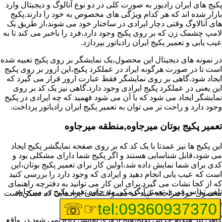
پکیج های ایران رادیور به صورت کلی در دو نوع آنالوگ و دیجیتال وارد
بازار شده اند که هر کدام ویژگی های مخصوص به خود را دارند.پکیج
های آنالاوگ وقتی دچار ایرادی در ساختار خود می شوند،از طریق یک
لامپ چشمک زن که بر روی پکیج وجود دارد،فرد را باخبر می کند تا به
عیب یابی و تعمیر پکیج ایران رادیاتور بپردازد.
در نمونه های دیجیتال این محصول،یک نمایشگر بر روی پکیج تعبیه شده
است تا در صورت هرگونه ایراد در عملکرد پکیج،این ارور بر روی پکیج
ایجاد شود.گاهی بر روی نمایشگر فقط عبارت ارور قرار می گیرد که
این یعنی در عملکرد پکیج ایرادی وجود دارد.گاهی نیز یک کد بر روی
نمایشگر ایجاد می شود که با آن می شود فهمید که چه ایرادی در پکیج
وجود دارد و راحت تر می توان به تعمیر پکیج ایران رادیاتور پرداخت.
تعمیر پکیج بوتان میرجاوه,منطقه میرجاوه
این پکیج ها نیز عمدتا با یک کد که بر روی صفحه نمایگشر پکیج ایجاد
می شود،قابل شناسایی هستند و اگر پکیج شما دارای مشکلی بود و
کدی برای شما نمایش داده شد،اولین کار برای تعمیر پکیج بوتان،این
است که عیب یابی انجام دهید و ایرادی که وجود دارد را بررسی کنید
که از کجا نشات می گیرد.برای این کار می توانید به دفترچه راهنمای
تلفن تماس فوری
تعمیر آبگرمکن میرجاوه,تعمیر پکیج در میرجاوه
محصول خود مراجعه کنید که معمولا تمامی ایرادهایی که ممکن است
برای پکیج پیش بیاید در آن قرار گرفته است.
☞☏
tel:09360937370
گاهی نیز هنگام خرابی پکیج،هیچ اروری نمایش داده نمی شود.در واقع