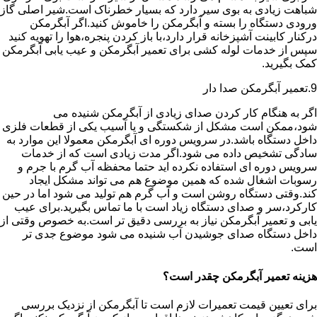
شباهت زیادی به بوی سیر دارد که بسیار خطرناک است.شیر اصلی گاز
ورودی دستگاه را بسته و آبگرمکن را خاموش کنید.اگر آبگرمکن
درکنار کابینت آشپزخانه قرار دارد،با باز کردن پنجره،هوا را تهویه کنید
سپس از خدمات لوله کشی برای تعمیر آبگرمکن و عیب یابی آبگرمکن
کمک بگیرید.
9.تعمیر آبگرمکن صدا دار
اگر به هنگام کار کردن صدای زیادی از آبگرمکن شنیده می
شود،ممکن است مشکل از شکستگی و یا آسیب یکی از قطعات فلزی
داخل دستگاه باشد.در سرویس دوره ای آبگرمکن معمولا این موارد به
سادگی تشخیص داده می شود.اگر مدت زیادی است که از خدمات
سرویس دوره ای استفاده نکرده اید حتما محفظه آب گرم با جرم و
رسوبات اشغال شده که همین موضوع هم می تواند مشکل ایجاد
کند.وقتی دستگاه روشن است و آب گرم هم تولید می شود اما در حین
کارکرد،سر و صدای دستگاه زیاد است با ما تماس بگیرید.برای عیب
یابی و تعمیر آبگرمکن نیاز به بررسی دقیق تر است.به خصوص وقتی از
داخل دستگاه صدای جوشیدن آب شنیده می شود موضوع جدی تر
است.
هزینه تعمیر آبگرمکن چقدر است؟
برای تعیین قیمت تعمیرات لازم است تا آبگرمکن از نزدیک بررسی