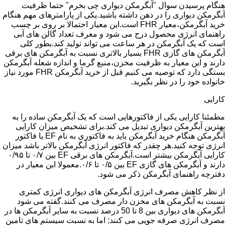
هنگام پرسیدن سوال "آبگرمکن دیواری چی بخرم" حتما ظرفیت
آبگرمکن دیواری را در ذهن داشته باشید.یکی از پارامترهای مهم هنگام
خرید آبگرمکن،معیار FHR است.این معیار احتمالا بر روی بر چسب
راهنمای انرژی محصول درج می شود و معرف تعداد گالن های آبی
است که یک آبگرمکن در هر ساعت می تواند تولید کند.بطور کلی
آبگرمکن های گازی FHR بسیار بالاتری نسبت به آبگرمکن های برقی
دارند و این معیار به ظرفیت مخزن،منبع گرما و اندازه شعله آبگرمکن
بستگی دارد که توصیه می کنیم قبل از خرید آبگرمکن FHR مورد نیاز
خانواده خود را در نظر بگیرید.
کارایی
مطمئنا کارایی یکی از فاکتورهایی است که یک آبگرمکن ساده را به
بهترین آبگرمکن دیواری تبدیل می کند.برای تشخیص میزان کارایی
آبگرمکن هنگام خرید آبگرمکن باید به فاکتوری به نام EF یا فاکتور
انرژی توجه کنید.هر چقدر که فاکتور انرژی آبگرمکن بالاتر باشد میزان
کارایی آبگرمکن بیشتر است.آبگرمکن های برقی EF بین ۰/۷ تا ۰/۹۵
دارند و آبگرمکن های گازی EF بین ۰/۵ تا ۰/۶.معمولا این معیار در
دفترچه راهنمای آبگرمکن ذکر می شود.
از نظر کاهش مصرف انرژی آبگرمکن های دیواری انرژی کمتری
نسبت به آبگرمکن های مخزن دار مصرف می کنند.گفته می شود
آبگرمکن های دیواری بین 8 تا 50 درصد نسبت به سایر آبگرمکن ها در
مصرف انرژی صرفه جویی می کنند; اما به نسبت سیستم های تامین