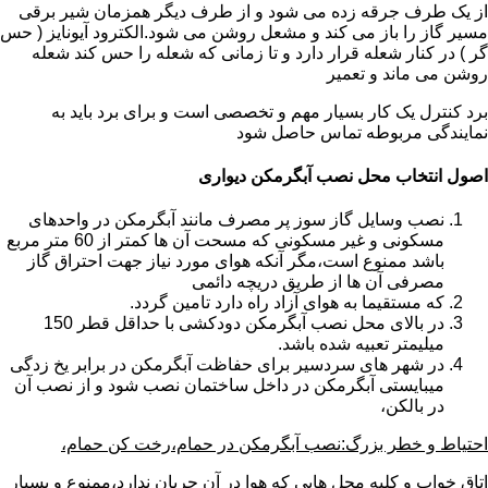
از یک طرف جرقه زده می شود و از طرف دیگر همزمان شیر برقی
مسیر گاز را باز می کند و مشعل روشن می شود.الکترود آیونایز ( حس
گر ) در کنار شعله قرار دارد و تا زمانی که شعله را حس کند شعله
روشن می ماند و تعمیر
برد کنترل یک کار بسیار مهم و تخصصی است و برای برد باید به
نمایندگی مربوطه تماس حاصل شود
اصول انتخاب محل نصب آبگرمکن دیواری
نصب وسایل گاز سوز پر مصرف مانند آبگرمکن در واحدهای
مسکونی و غیر مسکونی که مسحت آن ها کمتر از 60 متر مربع
باشد ممنوع است،مگر آنکه هوای مورد نیاز جهت احتراق گاز
مصرفی آن ها از طریق دریچه دائمی
که مستقیما به هوای آزاد راه دارد تامین گردد.
در بالای محل نصب آبگرمکن دودکشی با حداقل قطر 150
میلیمتر تعبیه شده باشد.
در شهر های سردسیر برای حفاظت آبگرمکن در برابر یخ زدگی
میبایستی آبگرمکن در داخل ساختمان نصب شود و از نصب آن
در بالکن،
احتیاط و خطر بزرگ:نصب آبگرمکن در حمام،رخت کن حمام،
اتاق خواب و کلیه محل هایی که هوا در آن جریان ندارد،ممنوع و بسیار