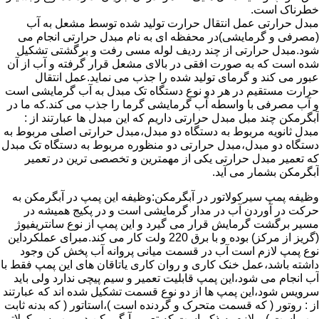
خطرناک است.
مبدل حرارتی عمل انتقال حرارت تولید شده توسط مشعل به آب
(مصرفی و گرمایشی)در محفظه ای به نام مبدل حرارتی انجام می
شود.مبدل حرارتی از چند ردیف لوله مسی رفت و برگشتی تشکیل
شده است که به صورت افقی در بالای مشعل قرار گرفته و آب از آن
عبور می کند و گرمای تولید شده را جذب می نماید.عمل انتقال
حرارت مستقیم در هر دو نوع دستگاه تک مبدل به آب گرمایشی است
و آب مصرفی با واسطه آب گرمایشی گرما را جذب می کند.که ما در
آبگرمکن چند مبل مبدل حرارتی داریم که این مبدل ها عبارتند از :
مبدل ثانویه مربوط به دستگاه دو مبدل،مبدل حرارتی اصلی مربوط به
دستگاه دو مبدل،مبدل حرارتی دو منظوره مربوط به دستگاه تک مبدل
که تعمیر مبدل حرارتی یکی از مهمترین و تخصصی ترین در تعمیر
آبگرمکن بشمار می آید.
وظیفه پمپ سیرکولاتور در آبگرمکن:وظیفه این پمپ در آبگرمکن به
حرکت در آوردن آب در مدار گرمایشی است و در پکیج همیشه در
مسیر برگشت گرمایش قرار می گیرد و این پمپ از نوع سانتریفیوژ
(گریز از مرکز) بوده و با برق 220 ولت کار می کند.مبرای عملکرداین
نوع پمپ لازم است آب در قسمت میانی پروانه آب پخش کن وجود
داشته باشد،عمل خنک کاری و روان کاری یاتاقان های این پمپ فقط با
آب انجام می شود،این پمپ قابلیت تعمیر و سیم پیچی ندارد ولی باید
سرویس شود،این پمپ ها از دو نوع قسمت تشکیل شده اند که عبارتند
از : روتور ( که قسمت متحرک و گردنده است )،استاتور ( که بدنه ثابت
پمپ است ) و لازم به ذکر است که تعمیر آبگرمکن در پمپ سیرکولاتور