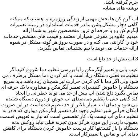
جرم گرفته باشد.
نوشته های مشابه
آب گرم کن ها بخش مهمی از زندگی روزمره ما هستند،که ممکنه
گاهی دچار مشکل بشن.ما در خدمات استاندارد در زمینه تعمیرات
آبگرم کن رو با حرفه ای ترین متخصصین شهر به شما ارائه
میدیم.علاوه بر معرفی همیاران معتمد و قیمت های مشخص خدمات
خود را گارانتی می کنه و در صورت بروز هر گونه مشکل در شیوه
ارائه خدمات می تونید با تیم پشتیبانی تماس بگیرید.
3.آب بیش از حد داغ است
عیب یابی و تعمیر آبگرمگن را با بررسی تنظیم دما شروع کنید.اگر
تنظیمات فعلی دستگاه زیاد است با کم کردن دما مشکل برطرف می
شود ولی اگر دما با کم کردن حرارت نیز همچنان زیاد باشد،باید سریع
دستگاه را خاموش کنید.برای تعمیر آبگرمکن و مشاوره با یک حرفه ای
تماس بگیرد.داغ شدن آب بیش از حد می تواند خطراتی را ایجاد
کند.گاهی حتی با تنظیم دما،صدای آب جوش از درون دستگاه شنیده
می شود و دمای آب بسیار بالاتر از حد تنظیم شده است.در این صورت
امکان خرابی شیر تنظیم وجود دارد.تعمیر آبگرمکن دیواری که قادر به
تنظیم دمای آب نیست یک کار تخصصی است که نیاز به تعویض قسمت
معیوب دارد.در این مورد هرگز بدون تجربه قبلی نباید روکش بدنه
دستگاه را باز کنید.تنها کار درست خاموش کردن دستگاه برای کاهش
دمای آب و تماس با تعمیرکار است.