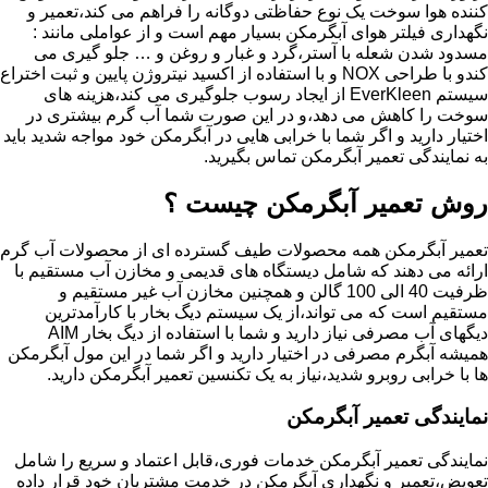
کننده هوا سوخت یک نوع حفاظتی دوگانه را فراهم می کند،تعمیر و
نگهداری فیلتر هوای آبگرمکن بسیار مهم است و از عواملی مانند :
مسدود شدن شعله با آستر،گرد و غبار و روغن و … جلو گیری می
کندو با طراحی NOX و با استفاده از اکسید نیتروژن پایین و ثبت اختراع
سیستم EverKleen از ایجاد رسوب جلوگیری می کند،هزینه های
سوخت را کاهش می دهد،و در این صورت شما آب گرم بیشتری در
اختیار دارید و اگر شما با خرابی هایی در آبگرمکن خود مواجه شدید باید
به نمایندگی تعمیر آبگرمکن تماس بگیرید.
روش تعمیر آبگرمکن چیست ؟
تعمیر آبگرمکن همه محصولات طیف گسترده ای از محصولات آب گرم
ارائه می دهند که شامل دیستگاه های قدیمی و مخازن آب مستقیم با
ظرفیت 40 الی 100 گالن و همچنین مخازن آب غیر مستقیم و
مستقیم است که می تواند،از یک سیستم دیگ بخار با کارآمدترین
دیگهای آب مصرفی نیاز دارید و شما با استفاده از دیگ بخار AIM
همیشه آبگرم مصرفی در اختیار دارید و اگر شما در این مول آبگرمکن
ها با خرابی روبرو شدید،نیاز به یک تکنسین تعمیر آبگرمکن دارید.
نمایندگی تعمیر آبگرمکن
نمایندگی تعمیر آبگرمکن خدمات فوری،قابل اعتماد و سریع را شامل
تعویض،تعمیر و نگهداری آبگرمکن در خدمت مشتریان خود قرار داده