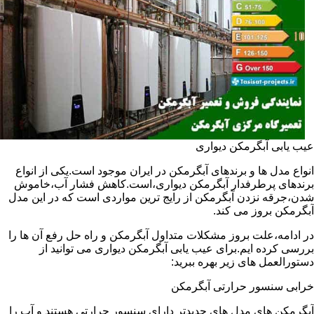
عیب یابی آبگرمکن دیواری
انواع مدل ها و برندهای آبگرمکن در ایران موجود است.یکی از انواع
برندهای پرطرفدار آبگرمکن دیواری،است.کاهش فشار آب،خاموش
شدن،جرقه نزدن آبگرمکن از رایج ترین مواردی است که در این مدل
آبگرمکن بروز می کند.
در ادامه،علت بروز مشکلات متداول آبگرمکن و راه حل رفع آن ها را
بررسی کرده ایم.برای عیب یابی آبگرمکن دیواری می توانید از
دستورالعمل های زیر بهره ببرید:
خرابی سنسور حرارتی آبگرمکن
آبگرمکن های مدل های جدیدتر دارای سنسور حرارتی هستند و آب را