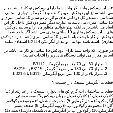
۴-سایز دودکش واحد:اگر واحد شما دارای دودکش تو کار تا پشت بام
می باشد سایز این دودکش تعیین کننده نوع آبگرمکن دیواری انتخابی
شما می باشد.در کل دودکش های توکار در دو سایز 10 سانتی متری و
15 سانتی متری می باشد به عبارت دیگر قطر دودکش داخل کار این
ابعاد می باشد.برای اینکه بهتر بتوانیم منظورمان را برسانیم دودکش
های سایز دودکش بخاری 10 سانتی متری می باشد.اگر واحد شما
دودکش تو کار تا پشت بام با سایز 10 سانتی متری ( هم اندازه دودکش
بخاری) داشته باشد تنها می توانید از آبگرمکن BX114 استفاده نمایید.
در صورتی که واحد شما دارای دودکش 15 سانتی تو کار می باشد بر
اساس متراژ می توانید دستگاه های زیر را انتخاب نمایید:
متراژ 60 الی 70 متر مربع آبگرمکن B3112
متراژ 70 الی 130 متر مربع آبگرمکن B3115 یا B3215i
متراژ بالاتر از 130 متر مربع آبگرمکن B3118 یا B3218i
قطعات آبگرمکن شمعک دار چیست ؟
قطعات ساختمان آب گرم کن های دیواری شمعک دار عبارتند از : 1)
کلاهک تعدیل،2) کلاهک تعدیل جریان دودکش،3) صفحه پشتی
آبگرمکن،4) مبدل گرمایی،5) مجموعه مشعل،6) مجموعه رگولاتور
گاز،7) مجموعه رگولاتور آب،8) رویه آبگرمکن،9) صفحه پشتی
آبگرمکن،10) رگولاتور آب در آبگرمکن های شمعک دار،11) بدنه،12)