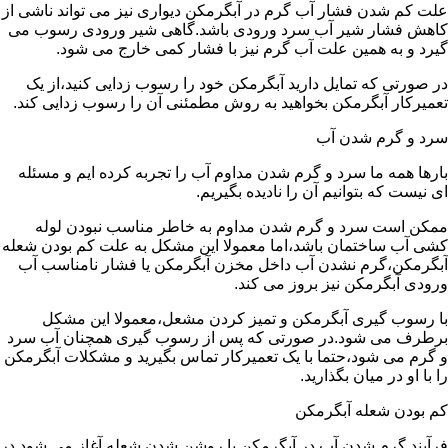
علت کم شدن فشار آب گرم در آبگرمکن دیواری نیز می تواند ناشی از
کاهش فشار شیر آب سرد ورودی باشد.گاهی شیر ورودی رسوب می
گیرد و به همین علت آب گرم نیز با فشار کمی خارج می شود.
در صورتی که تمایل دارید آبگرمکن خود را رسوب زدایی کنید،از یک
تعمیرکار آبگرمکن بخواهید به روش مطمئنی آن را رسوب زدایی کند.
سرد و گرم شدن آب
بارها همه ما سرد و گرم شدن مداوم آب را تجربه کرده ایم و مسئله
ای نیست که بتوانیم آن را نادیده بگیریم.
ممکن است سرد و گرم شدن مداوم به خاطر مناسب نبودن لوله
کشی آب ساختمان باشد،اما معمولا این مشکل به علت کم بودن شعله
آبگرمکن،گرم نشدن آب داخل مخزن آبگرمکن یا فشار نامناسب آب
ورودی آبگرمکن نیز بروز می کند.
با رسوب گیری آبگرمکن و تمیز کردن مشعل،معمولا این مشکل
برطرف می شود.در صورتی که پس از رسوب گیری همچنان آب سرد
و گرم می شود،حتما با یک تعمیرکار تماس بگیرید و مشکلات آبگرمکن
را با او در میان بگذارید.
کم بودن شعله آبگرمکن
فرآیند گرم شدن آب در آبگرمکن با روشن شدن شعله آغاز می شود.در