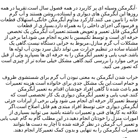
۰آبگرمکن وسیله ای پر کاربرد در همه فصول سال است.تقریبا در همه
روزها این آبگرمکن های دیواری و ایستاده،روشن هستند و آب گرم
خانه را تامین می کنند.کارکرد مداوم آبگرمکن خانگی،استهلاک قطعات
و فرسودگی اجزای داخلی را به همراه دارد.بسیاری از قطعات
آبگرمکن قابل تعمیر و تعویض هستند.تعمیرات آبگرمکن یک تخصص
حرفه ای است و توسط تکنیسین با تجربه انجام می شود.اما برخی از
مشکلات آب گرم منازل،مربوط به خرابی دستگاه نیست.گاهی یک
اشتباه ساده در تنظیم حرارت می تواند دلیل سرد بودن آب لوله ها
باشد.عیب یابی و تعمیر آبگرمکن را به حرفه ای ها بسپارید ولی از قبل
برخی موارد را بررسی کنید.گاهی مشکل خیلی ساده تر از چیزی است
که تصور می کنید.
خراب شدن آبگرمکن به معنی نبودن آب گرم برای شستشوی ظروف
و حمام است.این یک مشکل جدی برای خانواده است هزینه تعمیرات
هم باعث شده تا گاهی افراد خودشان اقدام به تعمیر آبگرمکن
کنند.عیب یابی و تعمیر آبگرمکن دیواری یک کار تخصصی است که
توسط تعمیرکار حرفه ای انجام می شود ولی برخی از ایرادات جزئی
آبگرمکن دیواری حتی توسط افراد مبتدی هم قابل اصلاح است.اگر
علاقه به کارهای فنی و تعمیرات داشته باشید می توانید بسیاری از
امورات منزل را خودتان انجام دهید.در این مطلب گام به گام عیب یابی
و تعمیر آب گرمکن در نظر گرفته شده تا آچار به دست ها بتوانند
تعمیرات آبگرمکن را به تنهایی و بدون کمک تعمیرکار انجام دهند.