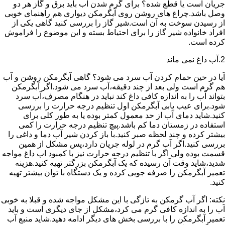
جریان است یا قطع شده؟ برای گرم شدن آب باید برق و گاز هر دو
وصل باشد.چراغ های روشن روی آبگرمکن دیواری هم راهنمای خوبی
از رسیدن سوخت به آن است.شیر گاز را بررسی کنید گاهی یکی از
افراد خانواده شیر گاز را برای احتیاط بسته و این موضوع را فراموش
کرده است.
2.آب داغ نمی ماند
آیا در حین حمام کردن آب سرد می شود؟ گاهی آبگرمکن روشن و آب
هم گرم است ولی بعد از چند دقیقه،آب سرد می شود.اگر آبگرمکن
بتواند آب را به اندازه کافی داغ کند نباید در هنگام مصرف،آب سرد
شود.برای عیب یابی آبگرمکن اول تنظیم درجه حرارت را بررسی
کنید.شاید دمای آب از حد معمول کمتر بوده یا به طور کلی برای
استفاده در زمستان دما کم باشد.پیچ تنظیم درجه حرارت را کمی
بیشتر کرده و چند لحظه صبر کنید.با باز کردن شیر آب دما و داغی را
بررسی کنید.اگر آب گرم در لوله جریان دارد،پس مشکل از همین
قسمت بوده ولی اگر با تنظیم درجه حرارت نیز با کمبود اب داغ مواجه
شدید،شاید وقت آن رسیده که یک آبگرمکن بزرگتر تهیه کنید.هزینه
تعمیر آبگرمکن را صرفه جویی کرده و یک دستگاه با توان بیشتر تهیه
کنید.
نکته: اگر آب گرمکن به تازگی با این مشکل مواجه شده و قبلا به خوبی
آب را به اندازه کافی گرم می کرد،مشکل از جای دیگری است و باید
تعمیر آبگرمکن را با بررسی بخش های دیگر ادامه دهید.شاید منبع آب