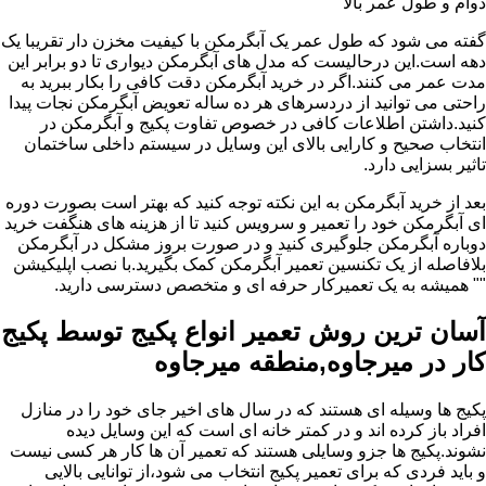
دوام و طول عمر بالا
گفته می شود که طول عمر یک آبگرمکن با کیفیت مخزن دار تقریبا یک
دهه است.این درحالیست که مدل های آبگرمکن دیواری تا دو برابر این
مدت عمر می کنند.اگر در خرید آبگرمکن دقت کافی را بکار ببرید به
راحتی می توانید از دردسرهای هر ده ساله تعویض آبگرمکن نجات پیدا
کنید.داشتن اطلاعات کافی در خصوص تفاوت پکیج و آبگرمکن در
انتخاب صحیح و کارایی بالای این وسایل در سیستم داخلی ساختمان
تاثیر بسزایی دارد.
بعد از خرید آبگرمکن به این نکته توجه کنید که بهتر است بصورت دوره
ای آبگرمکن خود را تعمیر و سرویس کنید تا از هزینه های هنگفت خرید
دوباره آبگرمکن جلوگیری کنید و در صورت بروز مشکل در آبگرمکن
بلافاصله از یک تکنسین تعمیر آبگرمکن کمک بگیرید.با نصب اپلیکیشن
"" همیشه به یک تعمیرکار حرفه ای و متخصص دسترسی دارید.
آسان ترین روش تعمیر انواع پکیج توسط پکیج
کار در میرجاوه,منطقه میرجاوه
پکیج ها وسیله ای هستند که در سال های اخیر جای خود را در منازل
افراد باز کرده اند و در کمتر خانه ای است که این وسایل دیده
نشوند.پکیج ها جزو وسایلی هستند که تعمیر آن ها کار هر کسی نیست
و باید فردی که برای تعمیر پکیج انتخاب می شود،از توانایی بالایی