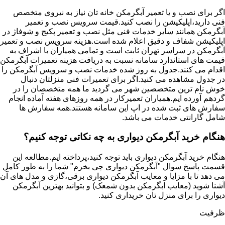
اگر برای نصب و یا تعمیر آبگرمکن خانه تان نیاز به نیروی متخصص
فنی دارید،اپلیکیشن را نصب کنید.قیمت سرویس نصب و تعمیر
آبگرمکن همانند سایر خدمات فنی مثل نصب و تعمیر پکیج و شوفاژ در
اپلیکیشن شفاف و دقیق اعلام شده است.هزینه سرویس نصب و تعمیر
آبگرمکن در سراسر تهران ثابت است و تمامی همیاران با اشراف به
قیمت های استاندارد سامانه نسبت به دریافت هزینه تعمیرات آبگرمکن
اقدام می کنند.جدول به روز شده خدمات نصب و سرویس آبگرمکن را
در جدول مشاهده می کنید.اگر برای تعمیرات فنی منزلتان دنبال
خوش نام ترین متخصصین شهر می گردید ما همه متخصصان را در
گردهم آورده ایم.همیاران تعمیرکار در همه روزهای هفته آماده انجام
سفارش های ثبت شده در اپ این سامانه هستند.همه سفارش ها
شامل گارانتی خدمات می باشد.
هنگام خرید آبگرمکن دیواری به چه نکاتی توجه کنیم؟
هنگام خرید آبگرمکن دیواری باید توجه کنید،پرداخته ایم.مطالعه این
قسمت پاسخ سوال "آبگرمکن دیواری چی بخرم" شما را به طور کامل
می دهد تا با مزایا و معایب آبگرمکن دیواری برقی،گازی و مدل های آن
آشنا شوید (معایب ابگرمکن بدون شمعک) و بتوانید بهترین آبگرمکن
دیواری را برای منزل تان خریداری کنید.
ظرفیت