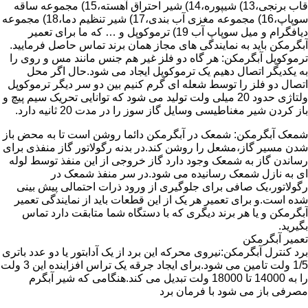
قاب برنجی،13) شیپوره،14) شیر احتراق آهسته،15) مجموعه ساقه
سوپاپ،16) مجموعه مغزی آب بندی،17) شیر تنظیم دما،18) مجموعه
دیافگرام و میل سوپاپ آب 19) ترموکوپل و … که ما برای تعمیر
آبگرمکن باید به نمایندگی های مجاز همان برند تماس حاصل فرمایید.
ترموکوپل آبگرمکن: هر گاه دو فلز غیر هم جنس مانند مس و روی را
به یکدیگر اتصال دهیم یک ترموکوپل ایجاد می شود.حال اگر محل
اتصال دو فلز را توسط شعله ای گرم کنیم بین دو سر دیگر ترموکوپل
ولتاژی حدود 20 میلی ولت تولید می شود که توانایی تحریک سیم پیچ و
باز کردن شیر مغناطیسی وسایل گاز سوز را در مدت 20 ثانیه دارد.
شمعک آبگرمکن: شمعک در آبگرمکن دائما روشن است تا به محض باز
شدن مسیر گاز،مشعل را روشن کند.در بدنه رگولاتور گاز منفذی برای
رساندن گاز به شمعک وجود دارد گاز خروجی از این منفذ توسط لوله
ای به نازل شمعک رسانیده می شود.در سر منفذ شمعک در
رگولاتور،یک صافی برای جلوگیری از ورود ذرات احتمالی پیش بینی
شده است.و برای تعمیر هر یک از این قطعات باید از نمایندگی تعمیر
آبگرمکن و یا هر برند دیگری که با دستگاه شما متابقت دارد تماس
بگیرید.
تعمیر آبگرمکن
برد کنترل آبگرمکن:نیروی محرکه این برد از یک آدابتور یا دو عدد باتری
1/5 ولت تامین می شود.برای ایجاد جرقه یک تراس افزاینده این 3 ولت
را به 14000 تا 18000 ولت تبدیل می کند.هنگامی که شیر آبگرم
مصرفی باز می شود با فرمان برد