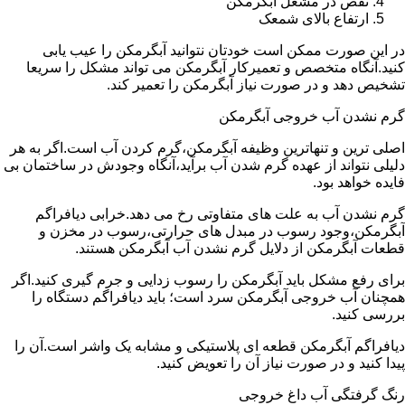
نقص در مشعل آبگرمکن
ارتفاع بالای شمعک
در این صورت ممکن است خودتان نتوانید آبگرمکن را عیب یابی
کنید.آنگاه متخصص و تعمیرکار آبگرمکن می تواند مشکل را سریعا
تشخیص دهد و در صورت نیاز آبگرمکن را تعمیر کند.
گرم نشدن آب خروجی آبگرمکن
اصلی ترین و تنهاترین وظیفه آبگرمکن،گرم کردن آب است.اگر به هر
دلیلی نتواند از عهده گرم شدن آب برآید،آنگاه وجودش در ساختمان بی
فایده خواهد بود.
گرم نشدن آب به علت های متفاوتی رخ می دهد.خرابی دیافراگم
آبگرمکن،وجود رسوب در مبدل های حرارتی،رسوب در مخزن و
قطعات آبگرمکن از دلایل گرم نشدن آب آبگرمکن هستند.
برای رفع مشکل باید آبگرمکن را رسوب زدایی و جرم گیری کنید.اگر
همچنان آب خروجی آبگرمکن سرد است؛ باید دیافراگم دستگاه را
بررسی کنید.
دیافراگم آبگرمکن قطعه ای پلاستیکی و مشابه یک واشر است.آن را
پیدا کنید و در صورت نیاز آن را تعویض کنید.
رنگ گرفتگی آب داغ خروجی