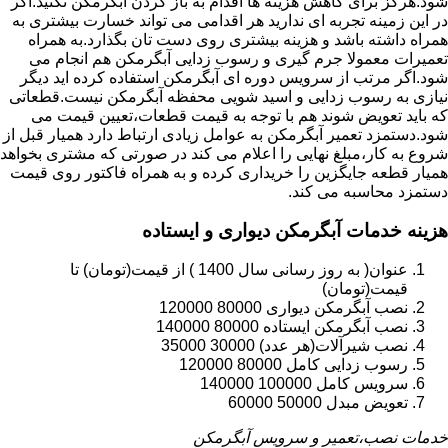
شود.هرگز برای کاهش هزینه ها اقدام به باز کردن آبگرمکن نکنید.اگر
در این زمینه تجربه ای ندارید هر اقدامی می تواند خسارت بیشتری به
همراه داشته باشد و هزینه بیشتری روی دست تان بگذارد.به همراه
تعمیرات معمولا جرم گیری و رسوب زدایی آبگرمکن هم انجام می
شود.اگر مرتب از سرویس دوره ای آبگرمکن استفاده کرده اید دیگر
نیازی به رسوب زدایی و اسید شویی محفظه آبگرمکن نیست.قطعاتی
که باید تعویض شوند هم با توجه به قیمت قطعات،تعیین قیمت می
شود.دستمزد تعمیر آبگرمکن به عوامل زیادی ارتباط دارد همیار قبل از
شروع به کار،مبلغ نهایی را اعلام می کند در صورتی که مشتری بخواهد
همیار قطعه جایگزین را خریداری کرده و به همراه فاکتور روی قیمت
دستمزد محاسبه می کند.
هزینه خدمات آبگرمکن دیواری و ایستاده
عنوان( به روز رسانی سال 1400 ) از قیمت(تومان) تا
قیمت(تومان)
نصب آبگرمکن دیواری 80000 120000
نصب آبگرمکن ایستاده 80000 140000
نصب شیرآلات(هر عدد) 30000 35000
رسوب زدایی کامل 80000 120000
سرویس کامل 100000 140000
تعویض مبدل 50000 60000
خدمات نصب،تعمیر و سرویس آبگرمکن