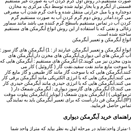
صورت مستقیم،در روش اول گرم کردن آب به صورت غیر مستقیم
قسمتی از آبگرم و یا بخار تولید شده توسط دیگ مرکزی به مخازن
دوجداره و یا مبل حرارتی منتقل شده و باعث گرم شدن آب مصرفی
می گردد.امادر روش دوم گرم کردن آب به صورت مستقیم گرم
کردن آب در تماس مستقیم باسطح گرم کننده می باشد مانند سماور
زغالی و نفتی که با استفاده از این روش انواع آبگرمکن های مستقیم
ساخته شده است.
انواع آبگرمکن و تعمیر آبگرمکن
انواع آبگرمکن و تعمیر آبگرمکن عبارتند از : 1) آبگرمکن های گاز سوز :
آب گرمکن های آنی دیواری,آبگرمکن های مخزن دار,آبگرمکن های
بدون مخزن نیز می گویند.2) آبگرمکن های مستقیم : آبگرمکن هایی که
با سوخت مایع مانند نفت سفید،نفت گاز ( گازوئیل ) کار می
کنند,آبگرمکن هایی که با سوخت گاز مانند گاز طبیعی و گاز مایع کار
می کنند,آبگرمکن هایی که با انرژی الکتریکی مانند آبگرمکن برقی کار
می کنند,آبگرمکن هایی که با انرژی حیدری مانند آبگرمکن حیدری کار
می کنند.3) آبگرمکن های گازسوز دیواری : آبگرمکن شمعک دار (
ترموکوپلی ) | آبگرمکن بدون شمعک ( آیونایز ),آبگرمکن پیلوت موقت
(IP),آبگرمکن فن دار،است که برای تعمیر آبگرمکن باید به نمایندگی
تماس حاصل فرمایید.
راهنمای خرید آبگرمکن دیواری
۱-متراژ واحد:شاید در مرحله اول به نظر بیاید که متراژ واحد شما