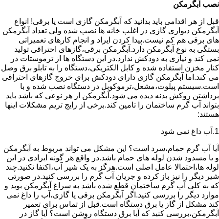
نصب آبگرمکن
قبل از هر اقدامی باید بدانید که آبگرمکن گازی است یا برقی! انواع
آبگرمکن دیواری گازی در اغلب خانه ها نصب شده ولی تعداد آبگرمکن
های برقی هم کم نیست.پیدا کردن ایراد و انجام کارهای تعمیراتی
بستگی به نوع آبگرمکن دارد.آبگرمکن برقی،گازهای احتراقی تولید
نمی کند و نیازی به دودکش ندارد.در این دستگاه ها از ترموستات در
کنار مخزن استفاده شده و کابل الکتریکی،دستگاه را به تابلو برق وصل
می کند.اما آبگرمکن گازی دارای دودکش برای خروج گازهای احتراقی
است.سیستم پیلوت،مشعل،ترموکوبل در دستگاه نصب شده و با
برداشتن روکش بدنه دیده می شود.آبگرمکن از هر نوعی که باشد باید
بتواند آب گرم ساختمان را تامین کند.برخی از رایج تریم مشکلات اینها
هستند:
1.آب داغ نمی شود
آیا آب گرم حمام،سرد است؟ این مشکل می تواند مربوط به آبگرمکن
و یا مسدود شدن لوله های حمام باشد.در واقع هر گونه ایرادی در این
لوله ها،احتمالا عامل اصلی است.هرگز به یک شیر آب،اکتفا نکنید.چند
شیر دیگر را نیز باز کرده و جریان آب گرم را بررسی کنید.در صورتی
که به کلی آب گرم ساختمان قطع شده باشد به سراغ آبگرمکن بوید و
موارد دیگر را بررسی کنید.اگر آبگرمکن برقی یا گازی،آب را داغ نمی
کند مشکل از گاز یا برق دستگاه است.قبل از تماس برای تعمیر
آبگرمکن،بررسی کنید که آیا برق دستگاه روشن است؟ آیا گاز در