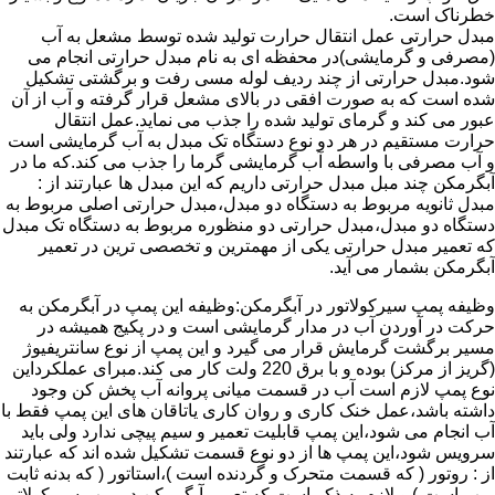
خطرناک است.
مبدل حرارتی عمل انتقال حرارت تولید شده توسط مشعل به آب
(مصرفی و گرمایشی)در محفظه ای به نام مبدل حرارتی انجام می
شود.مبدل حرارتی از چند ردیف لوله مسی رفت و برگشتی تشکیل
شده است که به صورت افقی در بالای مشعل قرار گرفته و آب از آن
عبور می کند و گرمای تولید شده را جذب می نماید.عمل انتقال
حرارت مستقیم در هر دو نوع دستگاه تک مبدل به آب گرمایشی است
و آب مصرفی با واسطه آب گرمایشی گرما را جذب می کند.که ما در
آبگرمکن چند مبل مبدل حرارتی داریم که این مبدل ها عبارتند از :
مبدل ثانویه مربوط به دستگاه دو مبدل،مبدل حرارتی اصلی مربوط به
دستگاه دو مبدل،مبدل حرارتی دو منظوره مربوط به دستگاه تک مبدل
که تعمیر مبدل حرارتی یکی از مهمترین و تخصصی ترین در تعمیر
آبگرمکن بشمار می آید.
وظیفه پمپ سیرکولاتور در آبگرمکن:وظیفه این پمپ در آبگرمکن به
حرکت در آوردن آب در مدار گرمایشی است و در پکیج همیشه در
مسیر برگشت گرمایش قرار می گیرد و این پمپ از نوع سانتریفیوژ
(گریز از مرکز) بوده و با برق 220 ولت کار می کند.مبرای عملکرداین
نوع پمپ لازم است آب در قسمت میانی پروانه آب پخش کن وجود
داشته باشد،عمل خنک کاری و روان کاری یاتاقان های این پمپ فقط با
آب انجام می شود،این پمپ قابلیت تعمیر و سیم پیچی ندارد ولی باید
سرویس شود،این پمپ ها از دو نوع قسمت تشکیل شده اند که عبارتند
از : روتور ( که قسمت متحرک و گردنده است )،استاتور ( که بدنه ثابت
پمپ است ) و لازم به ذکر است که تعمیر آبگرمکن در پمپ سیرکولاتور