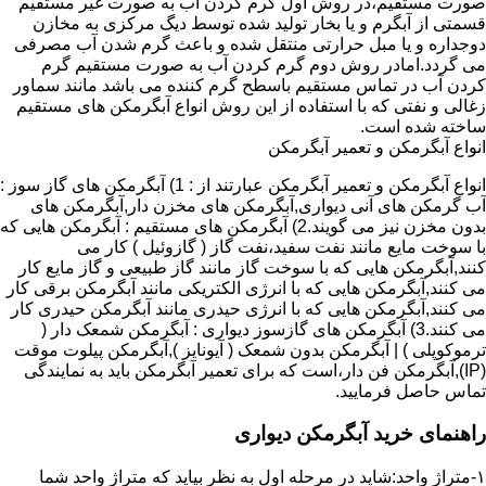
صورت مستقیم،در روش اول گرم کردن آب به صورت غیر مستقیم
قسمتی از آبگرم و یا بخار تولید شده توسط دیگ مرکزی به مخازن
دوجداره و یا مبل حرارتی منتقل شده و باعث گرم شدن آب مصرفی
می گردد.امادر روش دوم گرم کردن آب به صورت مستقیم گرم
کردن آب در تماس مستقیم باسطح گرم کننده می باشد مانند سماور
زغالی و نفتی که با استفاده از این روش انواع آبگرمکن های مستقیم
ساخته شده است.
انواع آبگرمکن و تعمیر آبگرمکن
انواع آبگرمکن و تعمیر آبگرمکن عبارتند از : 1) آبگرمکن های گاز سوز :
آب گرمکن های آنی دیواری,آبگرمکن های مخزن دار,آبگرمکن های
بدون مخزن نیز می گویند.2) آبگرمکن های مستقیم : آبگرمکن هایی که
با سوخت مایع مانند نفت سفید،نفت گاز ( گازوئیل ) کار می
کنند,آبگرمکن هایی که با سوخت گاز مانند گاز طبیعی و گاز مایع کار
می کنند,آبگرمکن هایی که با انرژی الکتریکی مانند آبگرمکن برقی کار
می کنند,آبگرمکن هایی که با انرژی حیدری مانند آبگرمکن حیدری کار
می کنند.3) آبگرمکن های گازسوز دیواری : آبگرمکن شمعک دار (
ترموکوپلی ) | آبگرمکن بدون شمعک ( آیونایز ),آبگرمکن پیلوت موقت
(IP),آبگرمکن فن دار،است که برای تعمیر آبگرمکن باید به نمایندگی
تماس حاصل فرمایید.
راهنمای خرید آبگرمکن دیواری
۱-متراژ واحد:شاید در مرحله اول به نظر بیاید که متراژ واحد شما