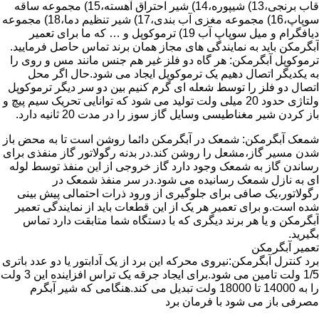
قاب برنجی،13) شیپوره،14) شیر احتراق آهسته،15) مجموعه ساقه
سوپاپ،16) مجموعه مغزی آب بندی،17) شیر تنظیم دما،18) مجموعه
دیافگرام و میل سوپاپ آب 19) ترموکوپل و … که ما برای تعمیر
آبگرمکن باید به نمایندگی های مجاز همان برند تماس حاصل فرمایید.
ترموکوپل آبگرمکن: هر گاه دو فلز غیر هم جنس مانند مس و روی را
به یکدیگر اتصال دهیم یک ترموکوپل ایجاد می شود.حال اگر محل
اتصال دو فلز را توسط شعله ای گرم کنیم بین دو سر دیگر ترموکوپل
ولتاژی حدود 20 میلی ولت تولید می شود که توانایی تحریک سیم پیچ و
باز کردن شیر مغناطیسی وسایل گاز سوز را در مدت 20 ثانیه دارد.
شمعک آبگرمکن: شمعک در آبگرمکن دائما روشن است تا به محض باز
شدن مسیر گاز،مشعل را روشن کند.در بدنه رگولاتور گاز منفذی برای
رساندن گاز به شمعک وجود دارد گاز خروجی از این منفذ توسط لوله
ای به نازل شمعک رسانیده می شود.در سر منفذ شمعک در
رگولاتور،یک صافی برای جلوگیری از ورود ذرات احتمالی پیش بینی
شده است.و برای تعمیر هر یک از این قطعات باید از نمایندگی تعمیر
آبگرمکن و یا هر برند دیگری که با دستگاه شما متابقت دارد تماس
بگیرید.
تعمیر آبگرمکن
برد کنترل آبگرمکن:نیروی محرکه این برد از یک آدابتور یا دو عدد باتری
1/5 ولت تامین می شود.برای ایجاد جرقه یک تراس افزاینده این 3 ولت
را به 14000 تا 18000 ولت تبدیل می کند.هنگامی که شیر آبگرم
مصرفی باز می شود با فرمان برد