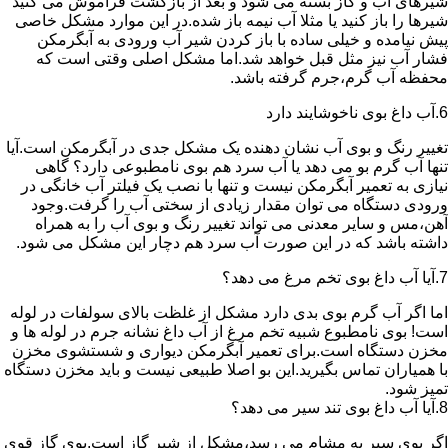
شیرهای آب و گاز بسته می شود و بعد از بازگشت فراموش می کنید
شیرها را باز کنید یا مثلا آب نیمه باز شده.در این موارد مشکل خاصی
پیش نیامده و خیلی ساده با باز کردن شیر آب ورودی به آبگرمکن
فشار آب نیز مثل قبل خواهد شد.اما مشکل اصلی وقتی است که
محفظه آب گرم،جرم گرفته باشد.
6.آب داغ بوی ناخوشایند دارد
تغییر رنگ و بوی آب نشان دهنده یک مشکل جدی در آبگرمکن است.آیا
تنها آب گرم بو می دهد یا آب سرد هم بوی نامطبوعی دارد؟ گاهی
نیازی به تعمیر آبگرمکن نیست و تنها با نصب یک فیلتر آب خانگی در
ورودی دستگاه می توان مقدار زیادی از سختی آب را گرفت.وجود
آهن،مس و سایر معدنی می تواند تغییر رنگ و بوی آب را به همراه
داشته باشد که در این صورت آب سرد هم دچار این مشکل می شود.
7.آیا آب داغ بوی تخم مرغ می دهد؟
اما اگر آب گرم بوی بدی دارد مشکل از غلظت بالای سولفات در لوله
است! بوی نامطبوع شبیه تخم مرغ از آب داغ نشانه جرم در لوله ها و
مخزن دستگاه است.برای تعمیر آبگرمکن دیواری و شستشوی مخزن
با همیاران تماس بگیرید.این بو اصلا طبیعی نیست و باید مخزن دستگاه
تمیز شود.
8.آیا آب داغ بوی تند سیر می دهد؟
اگر بوی سیر به مشام می رسد،مشکل از شیر گاز است.بوی گاز قوی