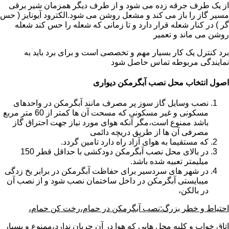
از یک طرف جرقه زده می شود و از طرف دیگر همزمان شیر برقی
مسیر گاز را باز می کند و مشعل روشن می شود.الکترود آیونایز ( حس
گر ) در کنار شعله قرار دارد و تا زمانی که شعله را حس کند شعله
روشن می ماند و تعمیر
برد کنترل یک کار بسیار مهم و تخصصی است و برای برد باید به
نمایندگی مربوطه تماس حاصل شود
اصول انتخاب محل نصب آبگرمکن دیواری
نصب وسایل گاز سوز پر مصرف مانند آبگرمکن در واحدهای
مسکونی و غیر مسکونی که مسحت آن ها کمتر از 60 متر مربع
باشد ممنوع است،مگر آنکه هوای مورد نیاز جهت احتراق گاز
مصرفی آن ها از طریق دریچه دائمی
که مستقیما به هوای آزاد راه دارد تامین گردد.
در بالای محل نصب آبگرمکن دودکشی با حداقل قطر 150
میلیمتر تعبیه شده باشد.
در شهر های سردسیر برای حفاظت آبگرمکن در برابر یخ زدگی
میبایستی آبگرمکن در داخل ساختمان نصب شود و از نصب آن
در بالکن،
احتیاط و خطر بزرگ:نصب آبگرمکن در حمام،رخت کن حمام،
اتاق خواب و کلیه محل هایی که هوا در آن جریان ندارد،ممنوع و بسیار