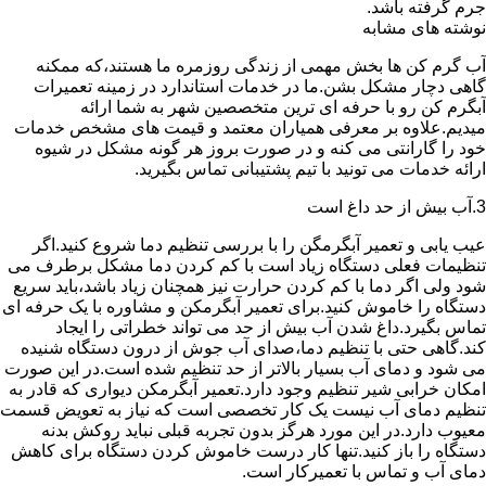
جرم گرفته باشد.
نوشته های مشابه
آب گرم کن ها بخش مهمی از زندگی روزمره ما هستند،که ممکنه
گاهی دچار مشکل بشن.ما در خدمات استاندارد در زمینه تعمیرات
آبگرم کن رو با حرفه ای ترین متخصصین شهر به شما ارائه
میدیم.علاوه بر معرفی همیاران معتمد و قیمت های مشخص خدمات
خود را گارانتی می کنه و در صورت بروز هر گونه مشکل در شیوه
ارائه خدمات می تونید با تیم پشتیبانی تماس بگیرید.
3.آب بیش از حد داغ است
عیب یابی و تعمیر آبگرمگن را با بررسی تنظیم دما شروع کنید.اگر
تنظیمات فعلی دستگاه زیاد است با کم کردن دما مشکل برطرف می
شود ولی اگر دما با کم کردن حرارت نیز همچنان زیاد باشد،باید سریع
دستگاه را خاموش کنید.برای تعمیر آبگرمکن و مشاوره با یک حرفه ای
تماس بگیرد.داغ شدن آب بیش از حد می تواند خطراتی را ایجاد
کند.گاهی حتی با تنظیم دما،صدای آب جوش از درون دستگاه شنیده
می شود و دمای آب بسیار بالاتر از حد تنظیم شده است.در این صورت
امکان خرابی شیر تنظیم وجود دارد.تعمیر آبگرمکن دیواری که قادر به
تنظیم دمای آب نیست یک کار تخصصی است که نیاز به تعویض قسمت
معیوب دارد.در این مورد هرگز بدون تجربه قبلی نباید روکش بدنه
دستگاه را باز کنید.تنها کار درست خاموش کردن دستگاه برای کاهش
دمای آب و تماس با تعمیرکار است.