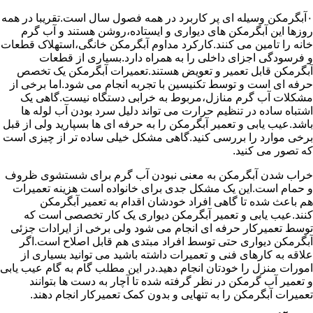
۰آبگرمکن وسیله ای پر کاربرد در همه فصول سال است.تقریبا در همه
روزها این آبگرمکن های دیواری و ایستاده،روشن هستند و آب گرم
خانه را تامین می کنند.کارکرد مداوم آبگرمکن خانگی،استهلاک قطعات
و فرسودگی اجزای داخلی را به همراه دارد.بسیاری از قطعات
آبگرمکن قابل تعمیر و تعویض هستند.تعمیرات آبگرمکن یک تخصص
حرفه ای است و توسط تکنیسین با تجربه انجام می شود.اما برخی از
مشکلات آب گرم منازل،مربوط به خرابی دستگاه نیست.گاهی یک
اشتباه ساده در تنظیم حرارت می تواند دلیل سرد بودن آب لوله ها
باشد.عیب یابی و تعمیر آبگرمکن را به حرفه ای ها بسپارید ولی از قبل
برخی موارد را بررسی کنید.گاهی مشکل خیلی ساده تر از چیزی است
که تصور می کنید.
خراب شدن آبگرمکن به معنی نبودن آب گرم برای شستشوی ظروف
و حمام است.این یک مشکل جدی برای خانواده است هزینه تعمیرات
هم باعث شده تا گاهی افراد خودشان اقدام به تعمیر آبگرمکن
کنند.عیب یابی و تعمیر آبگرمکن دیواری یک کار تخصصی است که
توسط تعمیرکار حرفه ای انجام می شود ولی برخی از ایرادات جزئی
آبگرمکن دیواری حتی توسط افراد مبتدی هم قابل اصلاح است.اگر
علاقه به کارهای فنی و تعمیرات داشته باشید می توانید بسیاری از
امورات منزل را خودتان انجام دهید.در این مطلب گام به گام عیب یابی
و تعمیر آب گرمکن در نظر گرفته شده تا آچار به دست ها بتوانند
تعمیرات آبگرمکن را به تنهایی و بدون کمک تعمیرکار انجام دهند.