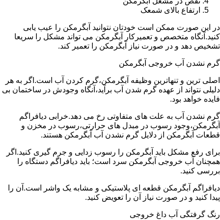
نقص در مشعل آبگرمکن
ارتفاع بالای شمعک
در این صورت ممکن است خودتان نتوانید آبگرمکن را عیب یابی
کنید.آنگاه متخصص و تعمیرکار آبگرمکن می تواند مشکل را سریعا
تشخیص دهد و در صورت نیاز آبگرمکن را تعمیر کند.
گرم نشدن آب خروجی آبگرمکن
اصلی ترین و تنهاترین وظیفه آبگرمکن،گرم کردن آب است.اگر به هر
دلیلی نتواند از عهده گرم شدن آب برآید،آنگاه وجودش در ساختمان بی
فایده خواهد بود.
گرم نشدن آب به علت های متفاوتی رخ می دهد.خرابی دیافراگم
آبگرمکن،وجود رسوب در مبدل های حرارتی،رسوب در مخزن و
قطعات آبگرمکن از دلایل گرم نشدن آب آبگرمکن هستند.
برای رفع مشکل باید آبگرمکن را رسوب زدایی و جرم گیری کنید.اگر
همچنان آب خروجی آبگرمکن سرد است؛ باید دیافراگم دستگاه را
بررسی کنید.
دیافراگم آبگرمکن قطعه ای پلاستیکی و مشابه یک واشر است.آن را
پیدا کنید و در صورت نیاز آن را تعویض کنید.
رنگ گرفتگی آب داغ خروجی