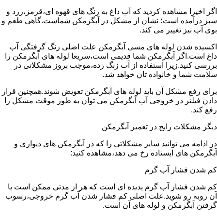
اگر اخیرا مشاهده کردید که آب داغ به رنگ های قهوه ای،قرمز،زرد و
سبز درآمده است؛ نشان از مشکل در آبگرمکن شماست.گاهی طعم و
بوی آب نیز تغییر می کند.
اکسیده شدن لوله های مسی آبگرمکن علت اصلی رنگ گرفتگی آب
داغ است.اگر آبگرمکن شما قدیمی است،سریعا لوله های آبگرمکن را
بررسی کنید.زیرا استفاده از آب زنگ زده،موجب بروز مشکلاتی در
سلامت شما و خانواده تان خواهد شد.
برای رفع مشکل آن باید لوله های آبگرمکن تعویض شوند.همچنین قرار
دادن فیلتر در خروجی آب آبگرمکن می توان به طور موقت مشکل را
رفع کند.
دیگر مشکلات رایج در تعمیر آبگرمکن
در ادامه می توانید سایر مشکلاتی را که در آبگرمکن های دیواری و
آبگرمکن های ایستاده رخ می دهد،مشاهده کنید:
کم شدن فشار آب گرم
کم شدن فشار آب گرم پدیده ای است که هر از مدتی ممکن است با
آن روبه رو شوید.علت اصلی کم فشار شدن آب گرم خروجی،رسوب
گرفتن آبگرمکن و لوله های آن است.