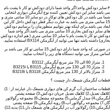
۴-سایز دودکش واحد:اگر واحد شما دارای دودکش تو کار تا پشت بام
می باشد سایز این دودکش تعیین کننده نوع آبگرمکن دیواری انتخابی
شما می باشد.در کل دودکش های توکار در دو سایز 10 سانتی متری و
15 سانتی متری می باشد به عبارت دیگر قطر دودکش داخل کار این
ابعاد می باشد.برای اینکه بهتر بتوانیم منظورمان را برسانیم دودکش
های سایز دودکش بخاری 10 سانتی متری می باشد.اگر واحد شما
دودکش تو کار تا پشت بام با سایز 10 سانتی متری ( هم اندازه دودکش
بخاری) داشته باشد تنها می توانید از آبگرمکن BX114 استفاده نمایید.
در صورتی که واحد شما دارای دودکش 15 سانتی تو کار می باشد بر
اساس متراژ می توانید دستگاه های زیر را انتخاب نمایید:
متراژ 60 الی 70 متر مربع آبگرمکن B3112
متراژ 70 الی 130 متر مربع آبگرمکن B3115 یا B3215i
متراژ بالاتر از 130 متر مربع آبگرمکن B3118 یا B3218i
قطعات آبگرمکن شمعک دار چیست ؟
قطعات ساختمان آب گرم کن های دیواری شمعک دار عبارتند از : 1)
کلاهک تعدیل،2) کلاهک تعدیل جریان دودکش،3) صفحه پشتی
آبگرمکن،4) مبدل گرمایی،5) مجموعه مشعل،6) مجموعه رگولاتور
گاز،7) مجموعه رگولاتور آب،8) رویه آبگرمکن،9) صفحه پشتی
آبگرمکن،10) رگولاتور آب در آبگرمکن های شمعک دار،11) بدنه،12)