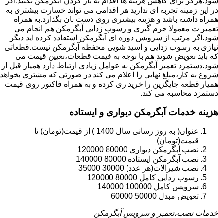
شود.هرگز برای کاهش هزینه ها اقدام به باز کردن آبگرمکن نکنید.اگر
در این زمینه تجربه ای ندارید هر اقدامی می تواند خسارت بیشتری به
همراه داشته باشد و هزینه بیشتری روی دست تان بگذارد.به همراه
تعمیرات معمولا جرم گیری و رسوب زدایی آبگرمکن هم انجام می
شود.اگر مرتب از سرویس دوره ای آبگرمکن استفاده کرده اید دیگر
نیازی به رسوب زدایی و اسید شویی محفظه آبگرمکن نیست.قطعاتی
که باید تعویض شوند هم با توجه به قیمت قطعات،تعیین قیمت می
شود.دستمزد تعمیر آبگرمکن به عوامل زیادی ارتباط دارد همیار قبل از
شروع به کار،مبلغ نهایی را اعلام می کند در صورتی که مشتری بخواهد
همیار قطعه جایگزین را خریداری کرده و به همراه فاکتور روی قیمت
دستمزد محاسبه می کند.
هزینه خدمات آبگرمکن دیواری و ایستاده
عنوان( به روز رسانی سال 1400 ) از قیمت(تومان) تا
قیمت(تومان)
نصب آبگرمکن دیواری 80000 120000
نصب آبگرمکن ایستاده 80000 140000
نصب شیرآلات(هر عدد) 30000 35000
رسوب زدایی کامل 80000 120000
سرویس کامل 100000 140000
تعویض مبدل 50000 60000
خدمات نصب،تعمیر و سرویس آبگرمکن