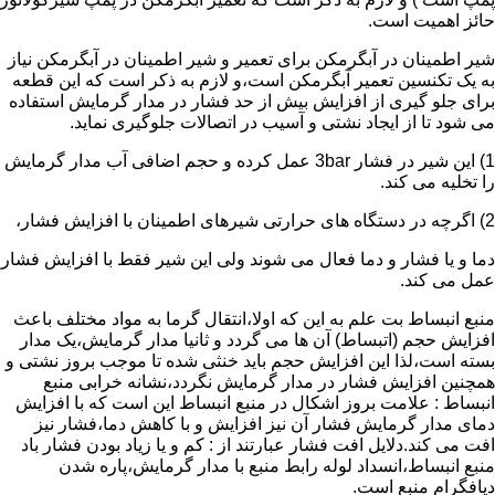
حائز اهمیت است.
شیر اطمینان در آبگرمکن برای تعمیر و شیر اطمینان در آبگرمکن نیاز
به یک تکنسین تعمیر آبگرمکن است،و لازم به ذکر است که این قطعه
برای جلو گیری از افزایش بیش از حد فشار در مدار گرمایش استفاده
می شود تا از ایجاد نشتی و آسیب در اتصالات جلوگیری نماید.
1) این شیر در فشار 3bar عمل کرده و حجم اضافی آب مدار گرمایش
را تخلیه می کند.
2) اگرچه در دستگاه های حرارتی شیرهای اطمینان با افزایش فشار،
دما و یا فشار و دما فعال می شوند ولی این شیر فقط با افزایش فشار
عمل می کند.
منبع انبساط بت علم به این که اولا،انتقال گرما به مواد مختلف باعث
افزایش حجم (اتبساط) آن ها می گردد و ثانیا مدار گرمایش،یک مدار
بسته است،لذا این افزایش حجم باید خنثی شده تا موجب بروز نشتی و
همچنین افزایش فشار در مدار گرمایش نگردد،نشانه خرابی منبع
انبساط : علامت بروز اشکال در منبع انبساط این است که با افزایش
دمای مدار گرمایش فشار آن نیز افزایش و با کاهش دما،فشار نیز
افت می کند.دلایل افت فشار عبارتند از : کم و یا زیاد بودن فشار باد
منبع انبساط،انسداد لوله رابط منبع با مدار گرمایش،پاره شدن
دیافگرام منبع است.