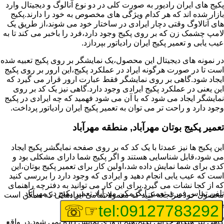
پکیج های ایران رادیور به صورت کلی در دو نوع آنالوگ و دیجیتال وارد
بازار شده اند که هر کدام ویژگی های مخصوص به خود را دارند.پکیج
های آنالاوگ وقتی دچار ایرادی در ساختار خود می شوند،از طریق یک
لامپ چشمک زن که بر روی پکیج وجود دارد،فرد را باخبر می کند تا به
عیب یابی و تعمیر پکیج ایران رادیاتور بپردازد.
در نمونه های دیجیتال این محصول،یک نمایشگر بر روی پکیج تعبیه شده
است تا در صورت هرگونه ایراد در عملکرد پکیج،این ارور بر روی پکیج
ایجاد شود.گاهی بر روی نمایشگر فقط عبارت ارور قرار می گیرد که
این یعنی در عملکرد پکیج ایرادی وجود دارد.گاهی نیز یک کد بر روی
نمایشگر ایجاد می شود که با آن می شود فهمید که چه ایرادی در پکیج
وجود دارد و راحت تر می توان به تعمیر پکیج ایران رادیاتور پرداخت.
تعمیر پکیج بوتان مهرآباد, منطقه مهرآباد
این پکیج ها نیز عمدتا با یک کد که بر روی صفحه نمایگشر پکیج ایجاد
می شود،قابل شناسایی هستند و اگر پکیج شما دارای مشکلی بود و
کدی برای شما نمایش داده شد،اولین کار برای تعمیر پکیج بوتان،این
است که عیب یابی انجام دهید و ایرادی که وجود دارد را بررسی کنید
که از کجا نشات می گیرد.برای این کار می توانید به دفترچه راهنمای
تلفن تماس فوری
تعمیر آبگرمکن مهرآباد,تعمیر پکیج در مهرآباد
محصول خود مراجعه کنید که معمولا تمامی ایرادهایی که ممکن است
برای پکیج پیش بیاید در آن قرار گرفته است.
☞☏
tel:09127783292
گاهی نیز هنگام خرابی پکیج،هیچ اروری نمایش داده نمی شود.در واقع