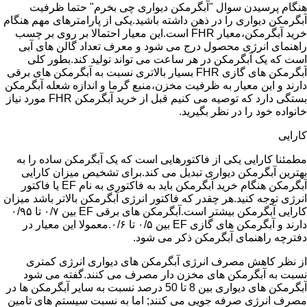
هنگام پرسیدن سوال "آبگرمکن دیواری چی بخرم" حتما ظرفیت
آبگرمکن دیواری را در ذهن داشته باشید.یکی از پارامترهای مهم هنگام
خرید آبگرمکن،معیار FHR است.این معیار احتمالا بر روی بر چسب
راهنمای انرژی محصول درج می شود و معرف تعداد گالن های آبی
است که یک آبگرمکن در هر ساعت می تواند تولید کند.بطور کلی
آبگرمکن های گازی FHR بسیار بالاتری نسبت به آبگرمکن های برقی
دارند و این معیار به ظرفیت مخزن،منبع گرما و اندازه شعله آبگرمکن
بستگی دارد که توصیه می کنیم قبل از خرید آبگرمکن FHR مورد نیاز
خانواده خود را در نظر بگیرید.
کارایی
مطمئنا کارایی یکی از فاکتورهایی است که یک آبگرمکن ساده را به
بهترین آبگرمکن دیواری تبدیل می کند.برای تشخیص میزان کارایی
آبگرمکن هنگام خرید آبگرمکن باید به فاکتوری به نام EF یا فاکتور
انرژی توجه کنید.هر چقدر که فاکتور انرژی آبگرمکن بالاتر باشد میزان
کارایی آبگرمکن بیشتر است.آبگرمکن های برقی EF بین ۰/۷ تا ۰/۹۵
دارند و آبگرمکن های گازی EF بین ۰/۵ تا ۰/۶.معمولا این معیار در
دفترچه راهنمای آبگرمکن ذکر می شود.
از نظر کاهش مصرف انرژی آبگرمکن های دیواری انرژی کمتری
نسبت به آبگرمکن های مخزن دار مصرف می کنند.گفته می شود
آبگرمکن های دیواری بین 8 تا 50 درصد نسبت به سایر آبگرمکن ها در
مصرف انرژی صرفه جویی می کنند; اما به نسبت سیستم های تامین