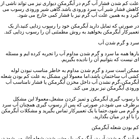
علت کم شدن فشار آب گرم در آبگرمکن دیواری نیز می تواند ناشی از
کاهش فشار شیر آب سرد ورودی باشد.گاهی شیر ورودی رسوب می
گیرد و به همین علت آب گرم نیز با فشار کمی خارج می شود.
در صورتی که تمایل دارید آبگرمکن خود را رسوب زدایی کنید،از یک
تعمیرکار آبگرمکن بخواهید به روش مطمئنی آن را رسوب زدایی کند.
سرد و گرم شدن آب
بارها همه ما سرد و گرم شدن مداوم آب را تجربه کرده ایم و مسئله
ای نیست که بتوانیم آن را نادیده بگیریم.
ممکن است سرد و گرم شدن مداوم به خاطر مناسب نبودن لوله
کشی آب ساختمان باشد،اما معمولا این مشکل به علت کم بودن شعله
آبگرمکن،گرم نشدن آب داخل مخزن آبگرمکن یا فشار نامناسب آب
ورودی آبگرمکن نیز بروز می کند.
با رسوب گیری آبگرمکن و تمیز کردن مشعل،معمولا این مشکل
برطرف می شود.در صورتی که پس از رسوب گیری همچنان آب سرد
و گرم می شود،حتما با یک تعمیرکار تماس بگیرید و مشکلات آبگرمکن
را با او در میان بگذارید.
کم بودن شعله آبگرمکن
فرآیند گرم شدن آب در آبگرمکن با روشن شدن شعله آغاز می شود.در