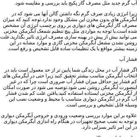
آب گرم جدید مثل مصرف گاز پکیج باید بررسی و مقایسه شود.
زیرا انرژی زیادی صرف گرم نگه داشتن گالن آنها می شود که در
آبگرمکن های بدون مخزن این مشکل وجود ندارد.توجه کنید که میزان
مصرف گاز آبگرمکن های دیواری بر روی برچسب انرژی آن مشخص
شده است.با توجه به مواردی مثل پیچ تنظیم شمعک آبگرمکن مخزنی
می توانید بیش از پیش در بهینه سازی مصرف انرژی تاثیر بگذارید.علت
روشن نشدن مشعل آبگرمکن مخزنی گازی و موارد مشابه در این
زمینه بیشتر مواقع با یک تنظیمات ساده قابل تشخیص و رفع است.
فشار آب
اگر فشار آب در محل زندگی شما پایین تر از حد معمول است باید در
انتخاب آبگرمکن مناسب بیشتر تحقیق کنید زیرا حتی در آبگرمکن های
کم فشار نیز حداقل میزان فشار آب ضروری است چرا که در غیر
اینصورت آبگرمکن روشن نمی شود.توصیه می شود در صورت امکان
از آبگرمکن مخزنی ایستاده استفاده کنید.یافتن علت کم شدن فشار
آب گرم در آبگرمکن دیواری متناسب با محیط و وضعیت نصب این
وسیله قابل تشخیص و بررسی است.
علاوه بر این موارد بررسی وضعیت ورودی و خروجی آبگرمکن دیواری
و توجه به نصب صحیح تجهیزات در هنگام راه اندازی آبگرمکن دیواری
در این امر تاثیر بسزایی دارد.