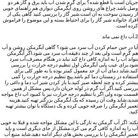
جریان است یا قطع شده؟ برای گرم شدن آب باید برق و گاز هر دو
وصل باشد.چراغ های روشن روی آبگرمکن دیواری هم راهنمای خوبی
از رسیدن سوخت به آن است.شیر گاز را بررسی کنید گاهی یکی از
افراد خانواده شیر گاز را برای احتیاط بسته و این موضوع را فراموش
کرده است.
2.آب داغ نمی ماند
آیا در حین حمام کردن آب سرد می شود؟ گاهی آبگرمکن روشن و آب
هم گرم است ولی بعد از چند دقیقه،آب سرد می شود.اگر آبگرمکن
بتواند آب را به اندازه کافی داغ کند نباید در هنگام مصرف،آب سرد
شود.برای عیب یابی آبگرمکن اول تنظیم درجه حرارت را بررسی
کنید.شاید دمای آب از حد معمول کمتر بوده یا به طور کلی برای
استفاده در زمستان دما کم باشد.پیچ تنظیم درجه حرارت را کمی
بیشتر کرده و چند لحظه صبر کنید.با باز کردن شیر آب دما و داغی را
بررسی کنید.اگر آب گرم در لوله جریان دارد،پس مشکل از همین
قسمت بوده ولی اگر با تنظیم درجه حرارت نیز با کمبود اب داغ مواجه
شدید،شاید وقت آن رسیده که یک آبگرمکن بزرگتر تهیه کنید.هزینه
تعمیر آبگرمکن را صرفه جویی کرده و یک دستگاه با توان بیشتر تهیه
کنید.
نکته: اگر آب گرمکن به تازگی با این مشکل مواجه شده و قبلا به خوبی
آب را به اندازه کافی گرم می کرد،مشکل از جای دیگری است و باید
تعمیر آبگرمکن را با بررسی بخش های دیگر ادامه دهید.شاید منبع آب