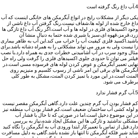
4.آب داغ رنگ گرفته است
یکی دیگر از مشکلات رایج در انواع آبگرمکن های خانگی اینست که آب
داغ خارج شده از لوله ها،شفاف نیست.رنگ گرفتن آب داغ ناشی از
وجود اکسیدهای فلزی در لوله ها و آب است.اگر رنگ آب داغ تازگی ها
زرد،قرمز،قهوه ای،سبز یا شیری شده حتما به دنبال منشا آن
باشید.اکسید فلزی کیفیت آب را خراب می کند.این آب به ظاهر بیماری
زا نیست ولی به مرور می تواند مشکلاتی را به همراه دشاته باشد.برای
مثال وجود سرب در آب آشامیدنی خطرات جدی به همراه دارد.با نصب
فیلتر می توان تا حدودی جلوی اکسیدهای فلزی را گرفت ولی راه حل
نهایی تعمیر آبگرمکن و عوض کردن لوله های فرسوده مسی است.در
آبگرمکن های برقی این امر ناشی از رسوب کلسیم و منیزیم روی
المنت است.در این مورد با تمیز کردن المنت،مشکل به طور کلی
برطرف می شود.
5.آب گرم فشار ندارد
کم فشار بودن آب گرم چندین علت دارد.گاهی آبگرمکن مقصر نیست
و لوله کشی آب ساختمان ضعیف است.کم فشار بودن آب منطقه نیز
در این موضوع دخیل است.اما در صورتی که تا حال با فشار آب
مشکلی نداشتید و تازگی ها این مشکل ایجاد شده،نیاز به بررسی
دارد.قبل از تماس با تعمیرکار ابتدا ورودی آب به آبگرمکن را نگاه کنید
شاید شیر فلکه آبگرمکن تا انتها باز نشده باشد.گاهی به دلیل مسافرت