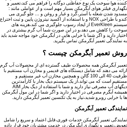
کننده هوا سوخت یک نوع حفاظتی دوگانه را فراهم می کند،تعمیر و
نگهداری فیلتر هوای آبگرمکن بسیار مهم است و از عواملی مانند :
مسدود شدن شعله با آستر،گرد و غبار و روغن و … جلو گیری می
کندو با طراحی NOX و با استفاده از اکسید نیتروژن پایین و ثبت اختراع
سیستم EverKleen از ایجاد رسوب جلوگیری می کند،هزینه های
سوخت را کاهش می دهد،و در این صورت شما آب گرم بیشتری در
اختیار دارید و اگر شما با خرابی هایی در آبگرمکن خود مواجه شدید باید
به نمایندگی تعمیر آبگرمکن تماس بگیرید.
روش تعمیر آبگرمکن چیست ؟
تعمیر آبگرمکن همه محصولات طیف گسترده ای از محصولات آب گرم
ارائه می دهند که شامل دیستگاه های قدیمی و مخازن آب مستقیم با
ظرفیت 40 الی 100 گالن و همچنین مخازن آب غیر مستقیم و
مستقیم است که می تواند،از یک سیستم دیگ بخار با کارآمدترین
دیگهای آب مصرفی نیاز دارید و شما با استفاده از دیگ بخار AIM
همیشه آبگرم مصرفی در اختیار دارید و اگر شما در این مول آبگرمکن
ها با خرابی روبرو شدید،نیاز به یک تکنسین تعمیر آبگرمکن دارید.
نمایندگی تعمیر آبگرمکن
نمایندگی تعمیر آبگرمکن خدمات فوری،قابل اعتماد و سریع را شامل
تعویض،تعمیر و نگهداری آبگرمکن در خدمت مشتریان خود قرار داده