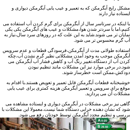
مشکل رایج آبگرمکن که به تعمیر و عیب یابی آبگرمکن دیواری و
ایستاده نیاز دارند
با اینکه در سرتاسر سال از آبگرمکن برای گرم کردن آب استفاده می
کنیم،اما با سردتر شدن هوا،مشکلات و عیب های آبگرمکن یکی یکی
نمایان تر می شوند.شاید به این علت که در روزهای سرد سال،نیاز به
آب گرم محسوس تر می شود.
استفاده طولانی مدت از آبگرمکن،فرسودگی قطعات و عدم سرویس
آبگرمکن موجب به وجود آمدن مشکلاتی نظیر گرم نشدن آب،چکه
کردن آب از دستگاه،تغییر رنگ آب و کاهش فشار آب آبگرمکن می
شود.در برخی موارد نیز این مشکلات مانند تنظیم نبودن
دودکش،ممکن است خطرساز شوند.
خوشبختانه قطعات آبگرمکن قابل تعمیر و تعویض هستند.با اقدام به
موقع برای سرویس و تعمیر آبگرمکن هزینه کمتری برای عیب یابی
مشکلات آن می پردازید.
گاهی نیز برخی مشکلات در آبگرمکن دیواری و ایستاده مشاهده می
شود که نشان دهنده خرابی دستگاه شما نیست.معمولا این مشکلات با
بررسی و تنظیم مجدد آبگرمکن توسط خودتان رفع می شود.