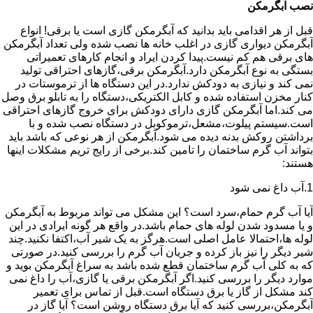
نصب آبگرمکن
قبل از هر اقدامی باید بدانید که آبگرمکن گازی است یا برقی! انواع
آبگرمکن دیواری گازی در اغلب خانه ها نصب شده ولی تعداد آبگرمکن
های برقی هم کم نیست.پیدا کردن ایراد و انجام کارهای تعمیراتی
بستگی به نوع آبگرمکن دارد.آبگرمکن برقی،گازهای احتراقی تولید
نمی کند و نیازی به دودکش ندارد.در این دستگاه ها از ترموستات در
کنار مخزن استفاده شده و کابل الکتریکی،دستگاه را به تابلو برق وصل
می کند.اما آبگرمکن گازی دارای دودکش برای خروج گازهای احتراقی
است.سیستم پیلوت،مشعل،ترموکوبل در دستگاه نصب شده و با
برداشتن روکش بدنه دیده می شود.آبگرمکن از هر نوعی که باشد باید
بتواند آب گرم ساختمان را تامین کند.برخی از رایج تریم مشکلات اینها
هستند:
1.آب داغ نمی شود
آیا آب گرم حمام،سرد است؟ این مشکل می تواند مربوط به آبگرمکن
و یا مسدود شدن لوله های حمام باشد.در واقع هر گونه ایرادی در این
لوله ها،احتمالا عامل اصلی است.هرگز به یک شیر آب،اکتفا نکنید.چند
شیر دیگر را نیز باز کرده و جریان آب گرم را بررسی کنید.در صورتی
که به کلی آب گرم ساختمان قطع شده باشد به سراغ آبگرمکن بوید و
موارد دیگر را بررسی کنید.اگر آبگرمکن برقی یا گازی،آب را داغ نمی
کند مشکل از گاز یا برق دستگاه است.قبل از تماس برای تعمیر
آبگرمکن،بررسی کنید که آیا برق دستگاه روشن است؟ آیا گاز در