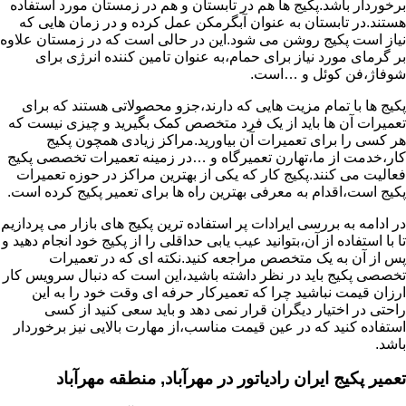
برخوردار باشد.پکیج ها هم در تابستان و هم در زمستان مورد استفاده
هستند.در تابستان به عنوان آبگرمکن عمل کرده و در زمان هایی که
نیاز است پکیج روشن می شود.این در حالی است که در زمستان علاوه
بر گرمای مورد نیاز برای حمام،به عنوان تامین کننده انرژی برای
شوفاژ،فن کوئل و …است.
پکیج ها با تمام مزیت هایی که دارند،جزو محصولاتی هستند که برای
تعمیرات آن ها باید از یک فرد متخصص کمک بگیرید و چیزی نیست که
هر کسی را برای تعمیرات آن بیاورید.مراکز زیادی همچون پکیج
کار،خدمت از ما،تهارن تعمیرگاه و …در زمینه تعمیرات تخصصی پکیج
فعالیت می کنند.پکیج کار که یکی از بهترین مراکز در حوزه تعمیرات
پکیج است،اقدام به معرفی بهترین راه ها برای تعمیر پکیج کرده است.
در ادامه به بررسی ایرادات پر استفاده ترین پکیج های بازار می پردازیم
تا با استفاده از آن،بتوانید عیب یابی حداقلی را از پکیج خود انجام دهید و
پس از آن به یک متخصص مراجعه کنید.نکته ای که در تعمیرات
تخصصی پکیج باید در نظر داشته باشید،این است که دنبال سرویس کار
ارزان قیمت نباشید چرا که تعمیرکار حرفه ای وقت خود را به این
راحتی در اختیار دیگران قرار نمی دهد و باید سعی کنید از کسی
استفاده کنید که در عین قیمت مناسب،از مهارت بالایی نیز برخوردار
باشد.
تعمیر پکیج ایران رادیاتور در مهرآباد, منطقه مهرآباد