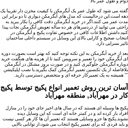
دوام و طول عمر بالا
گفته می شود که طول عمر یک آبگرمکن با کیفیت مخزن دار تقریبا یک
دهه است.این درحالیست که مدل های آبگرمکن دیواری تا دو برابر این
مدت عمر می کنند.اگر در خرید آبگرمکن دقت کافی را بکار ببرید به
راحتی می توانید از دردسرهای هر ده ساله تعویض آبگرمکن نجات پیدا
کنید.داشتن اطلاعات کافی در خصوص تفاوت پکیج و آبگرمکن در
انتخاب صحیح و کارایی بالای این وسایل در سیستم داخلی ساختمان
تاثیر بسزایی دارد.
بعد از خرید آبگرمکن به این نکته توجه کنید که بهتر است بصورت دوره
ای آبگرمکن خود را تعمیر و سرویس کنید تا از هزینه های هنگفت خرید
دوباره آبگرمکن جلوگیری کنید و در صورت بروز مشکل در آبگرمکن
بلافاصله از یک تکنسین تعمیر آبگرمکن کمک بگیرید.با نصب اپلیکیشن
"" همیشه به یک تعمیرکار حرفه ای و متخصص دسترسی دارید.
آسان ترین روش تعمیر انواع پکیج توسط پکیج
کار در مهرآباد, منطقه مهرآباد
پکیج ها وسیله ای هستند که در سال های اخیر جای خود را در منازل
افراد باز کرده اند و در کمتر خانه ای است که این وسایل دیده
نشوند.پکیج ها جزو وسایلی هستند که تعمیر آن ها کار هر کسی نیست
و باید فردی که برای تعمیر پکیج انتخاب می شود،از توانایی بالایی