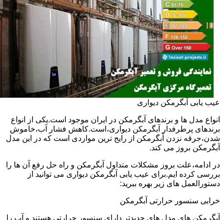
عیب یابی آبگرمکن دیواری
انواع مدل ها و برندهای آبگرمکن در ایران موجود است.یکی از انواع
برندهای پرطرفدار آبگرمکن دیواری،است.کاهش فشار آب،خاموش
شدن،جرقه نزدن آبگرمکن از رایج ترین مواردی است که در این مدل
آبگرمکن بروز می کند.
در ادامه،علت بروز مشکلات متداول آبگرمکن و راه حل رفع آن ها را
بررسی کرده ایم.برای عیب یابی آبگرمکن دیواری می توانید از
دستورالعمل های زیر بهره ببرید:
خرابی سنسور حرارتی آبگرمکن
آبگرمکن های مدل های جدیدتر دارای سنسور حرارتی هستند و آب را