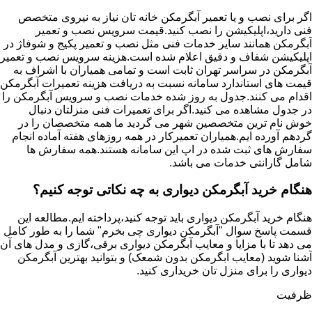
اگر برای نصب و یا تعمیر آبگرمکن خانه تان نیاز به نیروی متخصص
فنی دارید،اپلیکیشن را نصب کنید.قیمت سرویس نصب و تعمیر
آبگرمکن همانند سایر خدمات فنی مثل نصب و تعمیر پکیج و شوفاژ در
اپلیکیشن شفاف و دقیق اعلام شده است.هزینه سرویس نصب و تعمیر
آبگرمکن در سراسر تهران ثابت است و تمامی همیاران با اشراف به
قیمت های استاندارد سامانه نسبت به دریافت هزینه تعمیرات آبگرمکن
اقدام می کنند.جدول به روز شده خدمات نصب و سرویس آبگرمکن را
در جدول مشاهده می کنید.اگر برای تعمیرات فنی منزلتان دنبال
خوش نام ترین متخصصین شهر می گردید ما همه متخصصان را در
گردهم آورده ایم.همیاران تعمیرکار در همه روزهای هفته آماده انجام
سفارش های ثبت شده در اپ این سامانه هستند.همه سفارش ها
شامل گارانتی خدمات می باشد.
هنگام خرید آبگرمکن دیواری به چه نکاتی توجه کنیم؟
هنگام خرید آبگرمکن دیواری باید توجه کنید،پرداخته ایم.مطالعه این
قسمت پاسخ سوال "آبگرمکن دیواری چی بخرم" شما را به طور کامل
می دهد تا با مزایا و معایب آبگرمکن دیواری برقی،گازی و مدل های آن
آشنا شوید (معایب ابگرمکن بدون شمعک) و بتوانید بهترین آبگرمکن
دیواری را برای منزل تان خریداری کنید.
ظرفیت