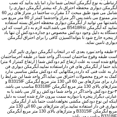
ارتباطی به نوع آبگرمکن انتخابی شما ندارد اما باید بدانید که نصب
آبگرمکن دیواری محفظه احتراق باز که بیشتر آبگرمکن دیواری را
شامل می شود طبق مبحث 17 مقرارت ساختما در متراژ های زیر 60
متر ممنوع می باشد.پس اگر متراژ واحدشما کمتر از 60 متر مربع می
باشدتنها می توانید از آبگرمکن دیواری محفظه احتراق بسته استفاده
نمایید که آبگرمکن B5418Rsi می باشد.البته لازم به ذکر است که این
دستگاه به دلیل وجود دودکش مخصوص دو جداره،دودکش آن تنها باد
از پنجره خارج شود تا بتوانداکسیژن کافی را برای احتراق آبگرمکن
دیواری تامین نماید.
۲-طبقه واحد:مورد بعدی که در انتخاب آبگرمکن دیواری تاثیر گذار
است طبقه وقوع ساختمان است،اگر واحد شما در طبقه آخرساختمان
واقع شده است به علت ارتفاع کم دودکش شما ( ارتفاع کمتراز 4 متر)
باید حتما از آبگرمکن های فن داراستفاده نمایید.آبگرمکن دیواری فن
دار به علت فنی که دارددرمکانهایی که دودکش مکش مناسبی ندارد
کمک به خروج محصولات احتراق می نماید.اگر واحد شما این شرایط را
دارد برای متراژهای بین 60 الی 130 متر مربع آبگرمکن B3315IF و
متراژهای بالای 130 متر مربع آبگرمکن B3318IF مناسب می باشد.
۳-نوع دودکش واحد:اگر در واحد شما دودکش رو کار می باشد یا به
عبارتی دیگراز پنجره یا دیواربه سمت بیرون خارج شده است به دلیل
اینکه این نوع دودکش مکشی نخواهدداشت حتما باید از آبگرمکن
دیواری فن دار استفاده نمایید.برای متراژهای بین 60 الی 130 متر
مربع آبگرمکن B3315IF و متراژهای بالای 130 متر مربع آبگرمکن
B3318IF مناسب می باشد.