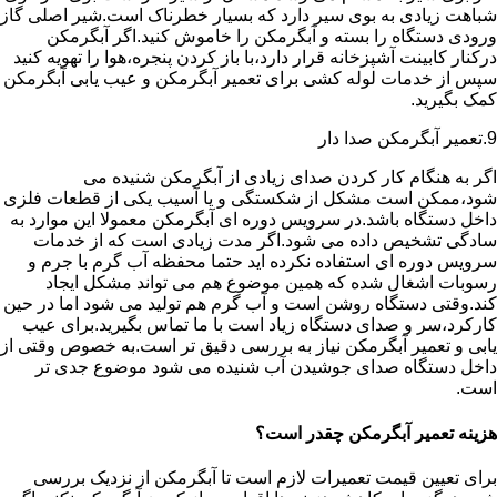
شباهت زیادی به بوی سیر دارد که بسیار خطرناک است.شیر اصلی گاز
ورودی دستگاه را بسته و آبگرمکن را خاموش کنید.اگر آبگرمکن
درکنار کابینت آشپزخانه قرار دارد،با باز کردن پنجره،هوا را تهویه کنید
سپس از خدمات لوله کشی برای تعمیر آبگرمکن و عیب یابی آبگرمکن
کمک بگیرید.
9.تعمیر آبگرمکن صدا دار
اگر به هنگام کار کردن صدای زیادی از آبگرمکن شنیده می
شود،ممکن است مشکل از شکستگی و یا آسیب یکی از قطعات فلزی
داخل دستگاه باشد.در سرویس دوره ای آبگرمکن معمولا این موارد به
سادگی تشخیص داده می شود.اگر مدت زیادی است که از خدمات
سرویس دوره ای استفاده نکرده اید حتما محفظه آب گرم با جرم و
رسوبات اشغال شده که همین موضوع هم می تواند مشکل ایجاد
کند.وقتی دستگاه روشن است و آب گرم هم تولید می شود اما در حین
کارکرد،سر و صدای دستگاه زیاد است با ما تماس بگیرید.برای عیب
یابی و تعمیر آبگرمکن نیاز به بررسی دقیق تر است.به خصوص وقتی از
داخل دستگاه صدای جوشیدن آب شنیده می شود موضوع جدی تر
است.
هزینه تعمیر آبگرمکن چقدر است؟
برای تعیین قیمت تعمیرات لازم است تا آبگرمکن از نزدیک بررسی