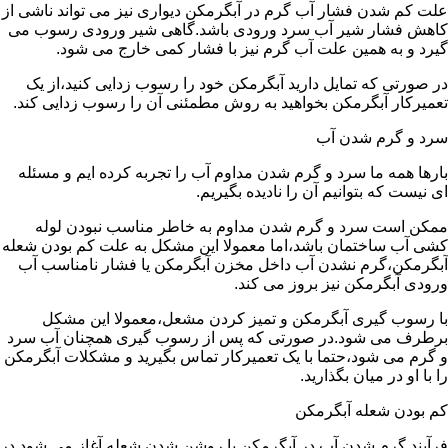
علت کم شدن فشار آب گرم در آبگرمکن دیواری نیز می تواند ناشی از
کاهش فشار شیر آب سرد ورودی باشد.گاهی شیر ورودی رسوب می
گیرد و به همین علت آب گرم نیز با فشار کمی خارج می شود.
در صورتی که تمایل دارید آبگرمکن خود را رسوب زدایی کنید،از یک
تعمیرکار آبگرمکن بخواهید به روش مطمئنی آن را رسوب زدایی کند.
سرد و گرم شدن آب
بارها همه ما سرد و گرم شدن مداوم آب را تجربه کرده ایم و مسئله
ای نیست که بتوانیم آن را نادیده بگیریم.
ممکن است سرد و گرم شدن مداوم به خاطر مناسب نبودن لوله
کشی آب ساختمان باشد،اما معمولا این مشکل به علت کم بودن شعله
آبگرمکن،گرم نشدن آب داخل مخزن آبگرمکن یا فشار نامناسب آب
ورودی آبگرمکن نیز بروز می کند.
با رسوب گیری آبگرمکن و تمیز کردن مشعل،معمولا این مشکل
برطرف می شود.در صورتی که پس از رسوب گیری همچنان آب سرد
و گرم می شود،حتما با یک تعمیرکار تماس بگیرید و مشکلات آبگرمکن
را با او در میان بگذارید.
کم بودن شعله آبگرمکن
فرآیند گرم شدن آب در آبگرمکن با روشن شدن شعله آغاز می شود.در