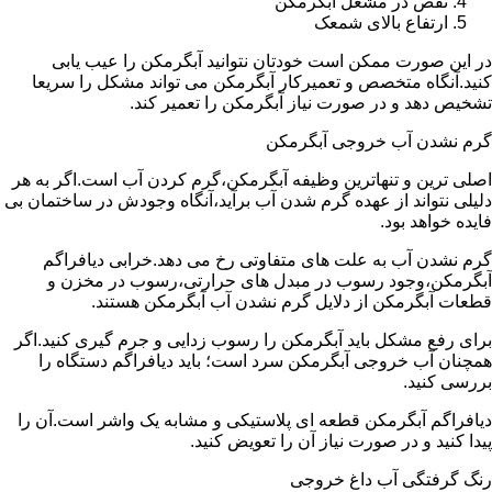
نقص در مشعل آبگرمکن
ارتفاع بالای شمعک
در این صورت ممکن است خودتان نتوانید آبگرمکن را عیب یابی
کنید.آنگاه متخصص و تعمیرکار آبگرمکن می تواند مشکل را سریعا
تشخیص دهد و در صورت نیاز آبگرمکن را تعمیر کند.
گرم نشدن آب خروجی آبگرمکن
اصلی ترین و تنهاترین وظیفه آبگرمکن،گرم کردن آب است.اگر به هر
دلیلی نتواند از عهده گرم شدن آب برآید،آنگاه وجودش در ساختمان بی
فایده خواهد بود.
گرم نشدن آب به علت های متفاوتی رخ می دهد.خرابی دیافراگم
آبگرمکن،وجود رسوب در مبدل های حرارتی،رسوب در مخزن و
قطعات آبگرمکن از دلایل گرم نشدن آب آبگرمکن هستند.
برای رفع مشکل باید آبگرمکن را رسوب زدایی و جرم گیری کنید.اگر
همچنان آب خروجی آبگرمکن سرد است؛ باید دیافراگم دستگاه را
بررسی کنید.
دیافراگم آبگرمکن قطعه ای پلاستیکی و مشابه یک واشر است.آن را
پیدا کنید و در صورت نیاز آن را تعویض کنید.
رنگ گرفتگی آب داغ خروجی