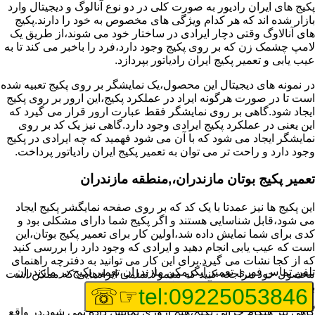
پکیج های ایران رادیور به صورت کلی در دو نوع آنالوگ و دیجیتال وارد
بازار شده اند که هر کدام ویژگی های مخصوص به خود را دارند.پکیج
های آنالاوگ وقتی دچار ایرادی در ساختار خود می شوند،از طریق یک
لامپ چشمک زن که بر روی پکیج وجود دارد،فرد را باخبر می کند تا به
عیب یابی و تعمیر پکیج ایران رادیاتور بپردازد.
در نمونه های دیجیتال این محصول،یک نمایشگر بر روی پکیج تعبیه شده
است تا در صورت هرگونه ایراد در عملکرد پکیج،این ارور بر روی پکیج
ایجاد شود.گاهی بر روی نمایشگر فقط عبارت ارور قرار می گیرد که
این یعنی در عملکرد پکیج ایرادی وجود دارد.گاهی نیز یک کد بر روی
نمایشگر ایجاد می شود که با آن می شود فهمید که چه ایرادی در پکیج
وجود دارد و راحت تر می توان به تعمیر پکیج ایران رادیاتور پرداخت.
تعمیر پکیج بوتان مازندران،,منطقه مازندران
این پکیج ها نیز عمدتا با یک کد که بر روی صفحه نمایگشر پکیج ایجاد
می شود،قابل شناسایی هستند و اگر پکیج شما دارای مشکلی بود و
کدی برای شما نمایش داده شد،اولین کار برای تعمیر پکیج بوتان،این
است که عیب یابی انجام دهید و ایرادی که وجود دارد را بررسی کنید
که از کجا نشات می گیرد.برای این کار می توانید به دفترچه راهنمای
تلفن تماس فوری
تعمیر آبگرمکن مازندران،تعمیر پکیج در مازندران
محصول خود مراجعه کنید که معمولا تمامی ایرادهایی که ممکن است
برای پکیج پیش بیاید در آن قرار گرفته است.
☞☏
tel:09225053846
گاهی نیز هنگام خرابی پکیج،هیچ اروری نمایش داده نمی شود.در واقع