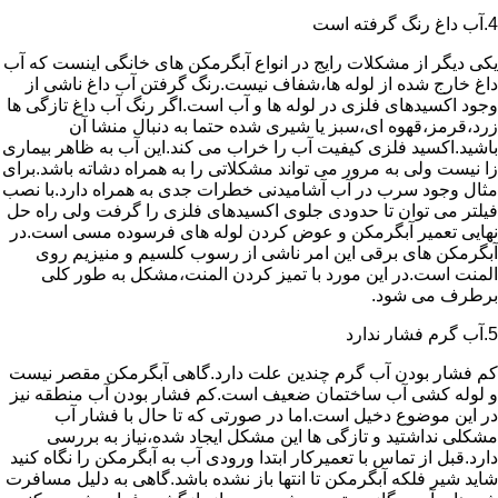
4.آب داغ رنگ گرفته است
یکی دیگر از مشکلات رایج در انواع آبگرمکن های خانگی اینست که آب
داغ خارج شده از لوله ها،شفاف نیست.رنگ گرفتن آب داغ ناشی از
وجود اکسیدهای فلزی در لوله ها و آب است.اگر رنگ آب داغ تازگی ها
زرد،قرمز،قهوه ای،سبز یا شیری شده حتما به دنبال منشا آن
باشید.اکسید فلزی کیفیت آب را خراب می کند.این آب به ظاهر بیماری
زا نیست ولی به مرور می تواند مشکلاتی را به همراه دشاته باشد.برای
مثال وجود سرب در آب آشامیدنی خطرات جدی به همراه دارد.با نصب
فیلتر می توان تا حدودی جلوی اکسیدهای فلزی را گرفت ولی راه حل
نهایی تعمیر آبگرمکن و عوض کردن لوله های فرسوده مسی است.در
آبگرمکن های برقی این امر ناشی از رسوب کلسیم و منیزیم روی
المنت است.در این مورد با تمیز کردن المنت،مشکل به طور کلی
برطرف می شود.
5.آب گرم فشار ندارد
کم فشار بودن آب گرم چندین علت دارد.گاهی آبگرمکن مقصر نیست
و لوله کشی آب ساختمان ضعیف است.کم فشار بودن آب منطقه نیز
در این موضوع دخیل است.اما در صورتی که تا حال با فشار آب
مشکلی نداشتید و تازگی ها این مشکل ایجاد شده،نیاز به بررسی
دارد.قبل از تماس با تعمیرکار ابتدا ورودی آب به آبگرمکن را نگاه کنید
شاید شیر فلکه آبگرمکن تا انتها باز نشده باشد.گاهی به دلیل مسافرت