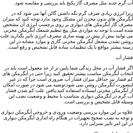
آب گرم جدید مثل مصرف گاز پکیج باید بررسی و مقایسه شود.
زیرا انرژی زیادی صرف گرم نگه داشتن گالن آنها می شود که در
آبگرمکن های بدون مخزن این مشکل وجود ندارد.توجه کنید که میزان
مصرف گاز آبگرمکن های دیواری بر روی برچسب انرژی آن مشخص
شده است.با توجه به مواردی مثل پیچ تنظیم شمعک آبگرمکن مخزنی
می توانید بیش از پیش در بهینه سازی مصرف انرژی تاثیر بگذارید.علت
روشن نشدن مشعل آبگرمکن مخزنی گازی و موارد مشابه در این
زمینه بیشتر مواقع با یک تنظیمات ساده قابل تشخیص و رفع است.
فشار آب
اگر فشار آب در محل زندگی شما پایین تر از حد معمول است باید در
انتخاب آبگرمکن مناسب بیشتر تحقیق کنید زیرا حتی در آبگرمکن های
کم فشار نیز حداقل میزان فشار آب ضروری است چرا که در غیر
اینصورت آبگرمکن روشن نمی شود.توصیه می شود در صورت امکان
از آبگرمکن مخزنی ایستاده استفاده کنید.یافتن علت کم شدن فشار
آب گرم در آبگرمکن دیواری متناسب با محیط و وضعیت نصب این
وسیله قابل تشخیص و بررسی است.
علاوه بر این موارد بررسی وضعیت ورودی و خروجی آبگرمکن دیواری
و توجه به نصب صحیح تجهیزات در هنگام راه اندازی آبگرمکن دیواری
در این امر تاثیر بسزایی دارد.