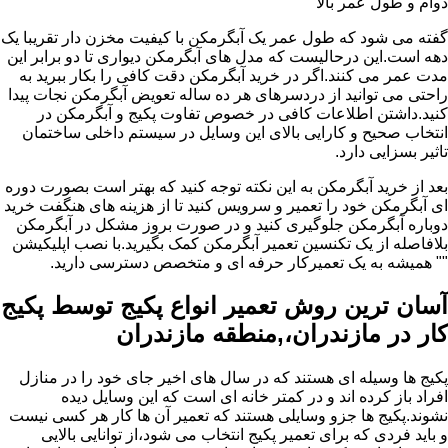
دوام و طول عمر بالا
گفته می شود که طول عمر یک آبگرمکن با کیفیت مخزن دار تقریبا یک
دهه است.این درحالیست که مدل های آبگرمکن دیواری تا دو برابر این
مدت عمر می کنند.اگر در خرید آبگرمکن دقت کافی را بکار ببرید به
راحتی می توانید از دردسرهای هر ده ساله تعویض آبگرمکن نجات پیدا
کنید.داشتن اطلاعات کافی در خصوص تفاوت پکیج و آبگرمکن در
انتخاب صحیح و کارایی بالای این وسایل در سیستم داخلی ساختمان
تاثیر بسزایی دارد.
بعد از خرید آبگرمکن به این نکته توجه کنید که بهتر است بصورت دوره
ای آبگرمکن خود را تعمیر و سرویس کنید تا از هزینه های هنگفت خرید
دوباره آبگرمکن جلوگیری کنید و در صورت بروز مشکل در آبگرمکن
بلافاصله از یک تکنسین تعمیر آبگرمکن کمک بگیرید.با نصب اپلیکیشن
"" همیشه به یک تعمیرکار حرفه ای و متخصص دسترسی دارید.
آسان ترین روش تعمیر انواع پکیج توسط پکیج
کار در مازندران،,منطقه مازندران
پکیج ها وسیله ای هستند که در سال های اخیر جای خود را در منازل
افراد باز کرده اند و در کمتر خانه ای است که این وسایل دیده
نشوند.پکیج ها جزو وسایلی هستند که تعمیر آن ها کار هر کسی نیست
و باید فردی که برای تعمیر پکیج انتخاب می شود،از توانایی بالایی