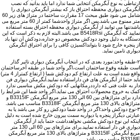
ارتباطی به نوع آبگرمکن انتخابی شما ندارد اما باید بدانید که نصب
آبگرمکن دیواری محفظه احتراق باز که بیشتر آبگرمکن دیواری را
شامل می شود طبق مبحث 17 مقرارت ساختما در متراژ های زیر 60
متر ممنوع می باشد.پس اگر متراژ واحدشما کمتر از 60 متر مربع می
باشدتنها می توانید از آبگرمکن دیواری محفظه احتراق بسته استفاده
نمایید که آبگرمکن B5418Rsi می باشد.البته لازم به ذکر است که این
دستگاه به دلیل وجود دودکش مخصوص دو جداره،دودکش آن تنها باد
از پنجره خارج شود تا بتوانداکسیژن کافی را برای احتراق آبگرمکن
دیواری تامین نماید.
۲-طبقه واحد:مورد بعدی که در انتخاب آبگرمکن دیواری تاثیر گذار
است طبقه وقوع ساختمان است،اگر واحد شما در طبقه آخرساختمان
واقع شده است به علت ارتفاع کم دودکش شما ( ارتفاع کمتراز 4 متر)
باید حتما از آبگرمکن های فن داراستفاده نمایید.آبگرمکن دیواری فن
دار به علت فنی که دارددرمکانهایی که دودکش مکش مناسبی ندارد
کمک به خروج محصولات احتراق می نماید.اگر واحد شما این شرایط را
دارد برای متراژهای بین 60 الی 130 متر مربع آبگرمکن B3315IF و
متراژهای بالای 130 متر مربع آبگرمکن B3318IF مناسب می باشد.
۳-نوع دودکش واحد:اگر در واحد شما دودکش رو کار می باشد یا به
عبارتی دیگراز پنجره یا دیواربه سمت بیرون خارج شده است به دلیل
اینکه این نوع دودکش مکشی نخواهدداشت حتما باید از آبگرمکن
دیواری فن دار استفاده نمایید.برای متراژهای بین 60 الی 130 متر
مربع آبگرمکن B3315IF و متراژهای بالای 130 متر مربع آبگرمکن
B3318IF مناسب می باشد.