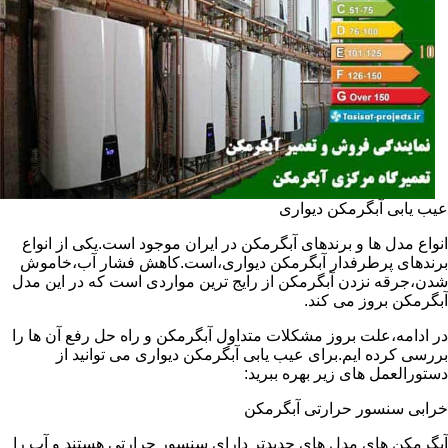
عیب یابی آبگرمکن دیواری
انواع مدل ها و برندهای آبگرمکن در ایران موجود است.یکی از انواع
برندهای پرطرفدار آبگرمکن دیواری،است.کاهش فشار آب،خاموش
شدن،جرقه نزدن آبگرمکن از رایج ترین مواردی است که در این مدل
آبگرمکن بروز می کند.
در ادامه،علت بروز مشکلات متداول آبگرمکن و راه حل رفع آن ها را
بررسی کرده ایم.برای عیب یابی آبگرمکن دیواری می توانید از
دستورالعمل های زیر بهره ببرید:
خرابی سنسور حرارتی آبگرمکن
آبگرمکن های مدل های جدیدتر دارای سنسور حرارتی هستند و آب را