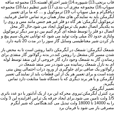
قاب برنجی،13) شیپوره،14) شیر احتراق آهسته،15) مجموعه ساقه
سوپاپ،16) مجموعه مغزی آب بندی،17) شیر تنظیم دما،18) مجموعه
دیافگرام و میل سوپاپ آب 19) ترموکوپل و … که ما برای تعمیر
آبگرمکن باید به نمایندگی های مجاز همان برند تماس حاصل فرمایید.
ترموکوپل آبگرمکن: هر گاه دو فلز غیر هم جنس مانند مس و روی را
به یکدیگر اتصال دهیم یک ترموکوپل ایجاد می شود.حال اگر محل
اتصال دو فلز را توسط شعله ای گرم کنیم بین دو سر دیگر ترموکوپل
ولتاژی حدود 20 میلی ولت تولید می شود که توانایی تحریک سیم پیچ و
باز کردن شیر مغناطیسی وسایل گاز سوز را در مدت 20 ثانیه دارد.
شمعک آبگرمکن: شمعک در آبگرمکن دائما روشن است تا به محض باز
شدن مسیر گاز،مشعل را روشن کند.در بدنه رگولاتور گاز منفذی برای
رساندن گاز به شمعک وجود دارد گاز خروجی از این منفذ توسط لوله
ای به نازل شمعک رسانیده می شود.در سر منفذ شمعک در
رگولاتور،یک صافی برای جلوگیری از ورود ذرات احتمالی پیش بینی
شده است.و برای تعمیر هر یک از این قطعات باید از نمایندگی تعمیر
آبگرمکن و یا هر برند دیگری که با دستگاه شما متابقت دارد تماس
بگیرید.
تعمیر آبگرمکن
برد کنترل آبگرمکن:نیروی محرکه این برد از یک آدابتور یا دو عدد باتری
1/5 ولت تامین می شود.برای ایجاد جرقه یک تراس افزاینده این 3 ولت
را به 14000 تا 18000 ولت تبدیل می کند.هنگامی که شیر آبگرم
مصرفی باز می شود با فرمان برد