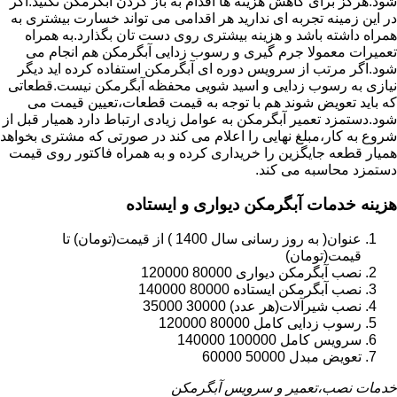
شود.هرگز برای کاهش هزینه ها اقدام به باز کردن آبگرمکن نکنید.اگر
در این زمینه تجربه ای ندارید هر اقدامی می تواند خسارت بیشتری به
همراه داشته باشد و هزینه بیشتری روی دست تان بگذارد.به همراه
تعمیرات معمولا جرم گیری و رسوب زدایی آبگرمکن هم انجام می
شود.اگر مرتب از سرویس دوره ای آبگرمکن استفاده کرده اید دیگر
نیازی به رسوب زدایی و اسید شویی محفظه آبگرمکن نیست.قطعاتی
که باید تعویض شوند هم با توجه به قیمت قطعات،تعیین قیمت می
شود.دستمزد تعمیر آبگرمکن به عوامل زیادی ارتباط دارد همیار قبل از
شروع به کار،مبلغ نهایی را اعلام می کند در صورتی که مشتری بخواهد
همیار قطعه جایگزین را خریداری کرده و به همراه فاکتور روی قیمت
دستمزد محاسبه می کند.
هزینه خدمات آبگرمکن دیواری و ایستاده
عنوان( به روز رسانی سال 1400 ) از قیمت(تومان) تا
قیمت(تومان)
نصب آبگرمکن دیواری 80000 120000
نصب آبگرمکن ایستاده 80000 140000
نصب شیرآلات(هر عدد) 30000 35000
رسوب زدایی کامل 80000 120000
سرویس کامل 100000 140000
تعویض مبدل 50000 60000
خدمات نصب،تعمیر و سرویس آبگرمکن