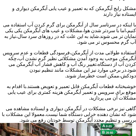
مشکل رایج آبگرمکن که به تعمیر و عیب یابی آبگرمکن دیواری و
ایستاده نیاز دارند
با اینکه در سرتاسر سال از آبگرمکن برای گرم کردن آب استفاده می
کنیم،اما با سردتر شدن هوا،مشکلات و عیب های آبگرمکن یکی یکی
نمایان تر می شوند.شاید به این علت که در روزهای سرد سال،نیاز به
آب گرم محسوس تر می شود.
استفاده طولانی مدت از آبگرمکن،فرسودگی قطعات و عدم سرویس
آبگرمکن موجب به وجود آمدن مشکلاتی نظیر گرم نشدن آب،چکه
کردن آب از دستگاه،تغییر رنگ آب و کاهش فشار آب آبگرمکن می
شود.در برخی موارد نیز این مشکلات مانند تنظیم نبودن
دودکش،ممکن است خطرساز شوند.
خوشبختانه قطعات آبگرمکن قابل تعمیر و تعویض هستند.با اقدام به
موقع برای سرویس و تعمیر آبگرمکن هزینه کمتری برای عیب یابی
مشکلات آن می پردازید.
گاهی نیز برخی مشکلات در آبگرمکن دیواری و ایستاده مشاهده می
شود که نشان دهنده خرابی دستگاه شما نیست.معمولا این مشکلات با
بررسی و تنظیم مجدد آبگرمکن توسط خودتان رفع می شود.