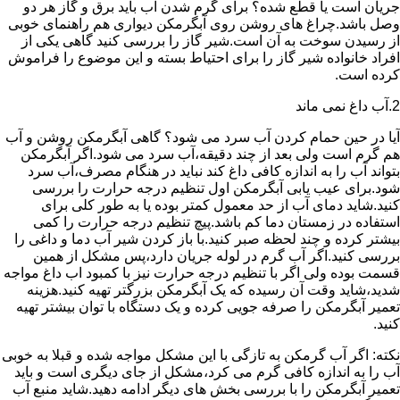
جریان است یا قطع شده؟ برای گرم شدن آب باید برق و گاز هر دو
وصل باشد.چراغ های روشن روی آبگرمکن دیواری هم راهنمای خوبی
از رسیدن سوخت به آن است.شیر گاز را بررسی کنید گاهی یکی از
افراد خانواده شیر گاز را برای احتیاط بسته و این موضوع را فراموش
کرده است.
2.آب داغ نمی ماند
آیا در حین حمام کردن آب سرد می شود؟ گاهی آبگرمکن روشن و آب
هم گرم است ولی بعد از چند دقیقه،آب سرد می شود.اگر آبگرمکن
بتواند آب را به اندازه کافی داغ کند نباید در هنگام مصرف،آب سرد
شود.برای عیب یابی آبگرمکن اول تنظیم درجه حرارت را بررسی
کنید.شاید دمای آب از حد معمول کمتر بوده یا به طور کلی برای
استفاده در زمستان دما کم باشد.پیچ تنظیم درجه حرارت را کمی
بیشتر کرده و چند لحظه صبر کنید.با باز کردن شیر آب دما و داغی را
بررسی کنید.اگر آب گرم در لوله جریان دارد،پس مشکل از همین
قسمت بوده ولی اگر با تنظیم درجه حرارت نیز با کمبود اب داغ مواجه
شدید،شاید وقت آن رسیده که یک آبگرمکن بزرگتر تهیه کنید.هزینه
تعمیر آبگرمکن را صرفه جویی کرده و یک دستگاه با توان بیشتر تهیه
کنید.
نکته: اگر آب گرمکن به تازگی با این مشکل مواجه شده و قبلا به خوبی
آب را به اندازه کافی گرم می کرد،مشکل از جای دیگری است و باید
تعمیر آبگرمکن را با بررسی بخش های دیگر ادامه دهید.شاید منبع آب