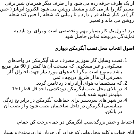
از یک طرف جرقه زده می شود و از طرف دیگر همزمان شیر برقی
مسیر گاز را باز می کند و مشعل روشن می شود.الکترود آیونایز ( حس
گر ) در کنار شعله قرار دارد و تا زمانی که شعله را حس کند شعله
روشن می ماند و تعمیر
برد کنترل یک کار بسیار مهم و تخصصی است و برای برد باید به
نمایندگی مربوطه تماس حاصل شود
اصول انتخاب محل نصب آبگرمکن دیواری
نصب وسایل گاز سوز پر مصرف مانند آبگرمکن در واحدهای
مسکونی و غیر مسکونی که مسحت آن ها کمتر از 60 متر مربع
باشد ممنوع است،مگر آنکه هوای مورد نیاز جهت احتراق گاز
مصرفی آن ها از طریق دریچه دائمی
که مستقیما به هوای آزاد راه دارد تامین گردد.
در بالای محل نصب آبگرمکن دودکشی با حداقل قطر 150
میلیمتر تعبیه شده باشد.
در شهر های سردسیر برای حفاظت آبگرمکن در برابر یخ زدگی
میبایستی آبگرمکن در داخل ساختمان نصب شود و از نصب آن
در بالکن،
احتیاط و خطر بزرگ:نصب آبگرمکن در حمام،رخت کن حمام،
اتاق خواب و کلیه محل هایی که هوا در آن جریان ندارد،ممنوع و بسیار