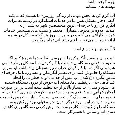
جرم گرفته باشد.
نوشته های مشابه
آب گرم کن ها بخش مهمی از زندگی روزمره ما هستند،که ممکنه
گاهی دچار مشکل بشن.ما در خدمات استاندارد در زمینه تعمیرات
آبگرم کن رو با حرفه ای ترین متخصصین شهر به شما ارائه
میدیم.علاوه بر معرفی همیاران معتمد و قیمت های مشخص خدمات
خود را گارانتی می کنه و در صورت بروز هر گونه مشکل در شیوه
ارائه خدمات می تونید با تیم پشتیبانی تماس بگیرید.
3.آب بیش از حد داغ است
عیب یابی و تعمیر آبگرمگن را با بررسی تنظیم دما شروع کنید.اگر
تنظیمات فعلی دستگاه زیاد است با کم کردن دما مشکل برطرف می
شود ولی اگر دما با کم کردن حرارت نیز همچنان زیاد باشد،باید سریع
دستگاه را خاموش کنید.برای تعمیر آبگرمکن و مشاوره با یک حرفه ای
تماس بگیرد.داغ شدن آب بیش از حد می تواند خطراتی را ایجاد
کند.گاهی حتی با تنظیم دما،صدای آب جوش از درون دستگاه شنیده
می شود و دمای آب بسیار بالاتر از حد تنظیم شده است.در این صورت
امکان خرابی شیر تنظیم وجود دارد.تعمیر آبگرمکن دیواری که قادر به
تنظیم دمای آب نیست یک کار تخصصی است که نیاز به تعویض قسمت
معیوب دارد.در این مورد هرگز بدون تجربه قبلی نباید روکش بدنه
دستگاه را باز کنید.تنها کار درست خاموش کردن دستگاه برای کاهش
دمای آب و تماس با تعمیرکار است.