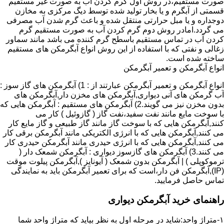
صورت مستقیم،در روش اول گرم کردن آب به صورت غیر مستقیم
قسمتی از آبگرم و یا بخار تولید شده توسط دیگ مرکزی به مخازن
دوجداره و یا مبل حرارتی منتقل شده و باعث گرم شدن آب مصرفی
می گردد.امادر روش دوم گرم کردن آب به صورت مستقیم گرم
کردن آب در تماس مستقیم باسطح گرم کننده می باشد مانند سماور
زغالی و نفتی که با استفاده از این روش انواع آبگرمکن های مستقیم
ساخته شده است.
انواع آبگرمکن و تعمیر آبگرمکن
انواع آبگرمکن و تعمیر آبگرمکن عبارتند از : 1) آبگرمکن های گاز سوز :
آب گرمکن های آنی دیواری,آبگرمکن های مخزن دار,آبگرمکن های
بدون مخزن نیز می گویند.2) آبگرمکن های مستقیم : آبگرمکن هایی که
با سوخت مایع مانند نفت سفید،نفت گاز ( گازوئیل ) کار می
کنند,آبگرمکن هایی که با سوخت گاز مانند گاز طبیعی و گاز مایع کار
می کنند,آبگرمکن هایی که با انرژی الکتریکی مانند آبگرمکن برقی کار
می کنند,آبگرمکن هایی که با انرژی حیدری مانند آبگرمکن حیدری کار
می کنند.3) آبگرمکن های گازسوز دیواری : آبگرمکن شمعک دار (
ترموکوپلی ) | آبگرمکن بدون شمعک ( آیونایز ),آبگرمکن پیلوت موقت
(IP),آبگرمکن فن دار،است که برای تعمیر آبگرمکن باید به نمایندگی
تماس حاصل فرمایید.
راهنمای خرید آبگرمکن دیواری
۱-متراژ واحد:شاید در مرحله اول به نظر بیاید که متراژ واحد شما