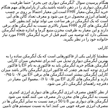
هنگام پرسیدن سوال "آبگرمکن دیواری چی بخرم" حتما ظرفیت
آبگرمکن دیواری را در ذهن داشته باشید.یکی از پارامترهای مهم هنگام
خرید آبگرمکن،معیار FHR است.این معیار احتمالا بر روی بر چسب
راهنمای انرژی محصول درج می شود و معرف تعداد گالن های آبی
است که یک آبگرمکن در هر ساعت می تواند تولید کند.بطور کلی
آبگرمکن های گازی FHR بسیار بالاتری نسبت به آبگرمکن های برقی
دارند و این معیار به ظرفیت مخزن،منبع گرما و اندازه شعله آبگرمکن
بستگی دارد که توصیه می کنیم قبل از خرید آبگرمکن FHR مورد نیاز
خانواده خود را در نظر بگیرید.
کارایی
مطمئنا کارایی یکی از فاکتورهایی است که یک آبگرمکن ساده را به
بهترین آبگرمکن دیواری تبدیل می کند.برای تشخیص میزان کارایی
آبگرمکن هنگام خرید آبگرمکن باید به فاکتوری به نام EF یا فاکتور
انرژی توجه کنید.هر چقدر که فاکتور انرژی آبگرمکن بالاتر باشد میزان
کارایی آبگرمکن بیشتر است.آبگرمکن های برقی EF بین ۰/۷ تا ۰/۹۵
دارند و آبگرمکن های گازی EF بین ۰/۵ تا ۰/۶.معمولا این معیار در
دفترچه راهنمای آبگرمکن ذکر می شود.
از نظر کاهش مصرف انرژی آبگرمکن های دیواری انرژی کمتری
نسبت به آبگرمکن های مخزن دار مصرف می کنند.گفته می شود
آبگرمکن های دیواری بین 8 تا 50 درصد نسبت به سایر آبگرمکن ها در
مصرف انرژی صرفه جویی می کنند; اما به نسبت سیستم های تامین