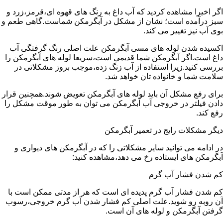
اگر اخیرا مشاهده کردید که آب داغ به رنگ های قهوه ای،قرمز،زرد و
سبز درآمده است؛ نشان از مشکل در آبگرمکن شماست.گاهی طعم و
بوی آب نیز تغییر می کند.
اکسیده شدن لوله های مسی آبگرمکن علت اصلی رنگ گرفتگی آب
داغ است.اگر آبگرمکن شما قدیمی است،سریعا لوله های آبگرمکن را
بررسی کنید.زیرا استفاده از آب زنگ زده،موجب بروز مشکلاتی در
سلامت شما و خانواده تان خواهد شد.
برای رفع مشکل آن باید لوله های آبگرمکن تعویض شوند.همچنین قرار
دادن فیلتر در خروجی آب آبگرمکن می توان به طور موقت مشکل را
رفع کند.
دیگر مشکلات رایج در تعمیر آبگرمکن
در ادامه می توانید سایر مشکلاتی را که در آبگرمکن های دیواری و
آبگرمکن های ایستاده رخ می دهد،مشاهده کنید:
کم شدن فشار آب گرم
کم شدن فشار آب گرم پدیده ای است که هر از مدتی ممکن است با
آن روبه رو شوید.علت اصلی کم فشار شدن آب گرم خروجی،رسوب
گرفتن آبگرمکن و لوله های آن است.