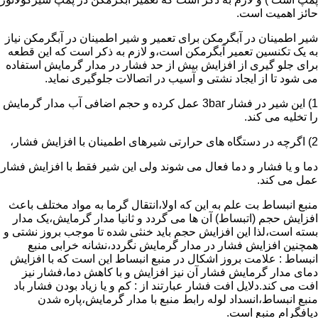
حائز اهمیت است.
شیر اطمینان در آبگرمکن برای تعمیر و شیر اطمینان در آبگرمکن نیاز
به یک تکنسین تعمیر آبگرمکن است،و لازم به ذکر است که این قطعه
برای جلو گیری از افزایش بیش از حد فشار در مدار گرمایش استفاده
می شود تا از ایجاد نشتی و آسیب در اتصالات جلوگیری نماید.
1) این شیر در فشار 3bar عمل کرده و حجم اضافی آب مدار گرمایش
را تخلیه می کند.
2) اگرچه در دستگاه های حرارتی شیرهای اطمینان با افزایش فشار،
دما و یا فشار و دما فعال می شوند ولی این شیر فقط با افزایش فشار
عمل می کند.
منبع انبساط بت علم به این که اولا،انتقال گرما به مواد مختلف باعث
افزایش حجم (اتبساط) آن ها می گردد و ثانیا مدار گرمایش،یک مدار
بسته است،لذا این افزایش حجم باید خنثی شده تا موجب بروز نشتی و
همچنین افزایش فشار در مدار گرمایش نگردد،نشانه خرابی منبع
انبساط : علامت بروز اشکال در منبع انبساط این است که با افزایش
دمای مدار گرمایش فشار آن نیز افزایش و با کاهش دما،فشار نیز
افت می کند.دلایل افت فشار عبارتند از : کم و یا زیاد بودن فشار باد
منبع انبساط،انسداد لوله رابط منبع با مدار گرمایش،پاره شدن
دیافگرام منبع است.