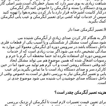
شباهت زیادی به بوی سیر دارد که بسیار خطرناک است.شیر اصلی گاز
ورودی دستگاه را بسته و آبگرمکن را خاموش کنید.اگر آبگرمکن
درکنار کابینت آشپزخانه قرار دارد،با باز کردن پنجره،هوا را تهویه کنید
سپس از خدمات لوله کشی برای تعمیر آبگرمکن و عیب یابی آبگرمکن
کمک بگیرید.
9.تعمیر آبگرمکن صدا دار
اگر به هنگام کار کردن صدای زیادی از آبگرمکن شنیده می
شود،ممکن است مشکل از شکستگی و یا آسیب یکی از قطعات فلزی
داخل دستگاه باشد.در سرویس دوره ای آبگرمکن معمولا این موارد به
سادگی تشخیص داده می شود.اگر مدت زیادی است که از خدمات
سرویس دوره ای استفاده نکرده اید حتما محفظه آب گرم با جرم و
رسوبات اشغال شده که همین موضوع هم می تواند مشکل ایجاد
کند.وقتی دستگاه روشن است و آب گرم هم تولید می شود اما در حین
کارکرد،سر و صدای دستگاه زیاد است با ما تماس بگیرید.برای عیب
یابی و تعمیر آبگرمکن نیاز به بررسی دقیق تر است.به خصوص وقتی از
داخل دستگاه صدای جوشیدن آب شنیده می شود موضوع جدی تر
است.
هزینه تعمیر آبگرمکن چقدر است؟
برای تعیین قیمت تعمیرات لازم است تا آبگرمکن از نزدیک بررسی