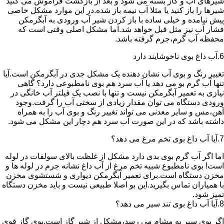
شیرهای آب و گاز بسته می شود و بعد از بازگشت فراموش می کنید
شیرها را باز کنید یا مثلا آب نیمه باز شده.در این موارد مشکل خاصی
پیش نیامده و خیلی ساده با باز کردن شیر آب ورودی به آبگرمکن
فشار آب نیز مثل قبل خواهد شد.اما مشکل اصلی وقتی است که
محفظه آب گرم،جرم گرفته باشد.
6.آب داغ بوی ناخوشایند دارد
تغییر رنگ و بوی آب نشان دهنده یک مشکل جدی در آبگرمکن است.آیا
تنها آب گرم بو می دهد یا آب سرد هم بوی نامطبوعی دارد؟ گاهی
نیازی به تعمیر آبگرمکن نیست و تنها با نصب یک فیلتر آب خانگی در
ورودی دستگاه می توان مقدار زیادی از سختی آب را گرفت.وجود
آهن،مس و سایر معدنی می تواند تغییر رنگ و بوی آب را به همراه
داشته باشد که در این صورت آب سرد هم دچار این مشکل می شود.
7.آیا آب داغ بوی تخم مرغ می دهد؟
اما اگر آب گرم بوی بدی دارد مشکل از غلظت بالای سولفات در لوله
است! بوی نامطبوع شبیه تخم مرغ از آب داغ نشانه جرم در لوله ها و
مخزن دستگاه است.برای تعمیر آبگرمکن دیواری و شستشوی مخزن
با همیاران تماس بگیرید.این بو اصلا طبیعی نیست و باید مخزن دستگاه
تمیز شود.
8.آیا آب داغ بوی تند سیر می دهد؟
اگر بوی سیر به مشام می رسد،مشکل از شیر گاز است.بوی گاز قوی