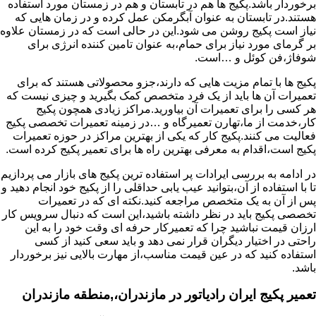
برخوردار باشد.پکیج ها هم در تابستان و هم در زمستان مورد استفاده
هستند.در تابستان به عنوان آبگرمکن عمل کرده و در زمان هایی که
نیاز است پکیج روشن می شود.این در حالی است که در زمستان علاوه
بر گرمای مورد نیاز برای حمام،به عنوان تامین کننده انرژی برای
شوفاژ،فن کوئل و …است.
پکیج ها با تمام مزیت هایی که دارند،جزو محصولاتی هستند که برای
تعمیرات آن ها باید از یک فرد متخصص کمک بگیرید و چیزی نیست که
هر کسی را برای تعمیرات آن بیاورید.مراکز زیادی همچون پکیج
کار،خدمت از ما،تهارن تعمیرگاه و …در زمینه تعمیرات تخصصی پکیج
فعالیت می کنند.پکیج کار که یکی از بهترین مراکز در حوزه تعمیرات
پکیج است،اقدام به معرفی بهترین راه ها برای تعمیر پکیج کرده است.
در ادامه به بررسی ایرادات پر استفاده ترین پکیج های بازار می پردازیم
تا با استفاده از آن،بتوانید عیب یابی حداقلی را از پکیج خود انجام دهید و
پس از آن به یک متخصص مراجعه کنید.نکته ای که در تعمیرات
تخصصی پکیج باید در نظر داشته باشید،این است که دنبال سرویس کار
ارزان قیمت نباشید چرا که تعمیرکار حرفه ای وقت خود را به این
راحتی در اختیار دیگران قرار نمی دهد و باید سعی کنید از کسی
استفاده کنید که در عین قیمت مناسب،از مهارت بالایی نیز برخوردار
باشد.
تعمیر پکیج ایران رادیاتور در مازندران،,منطقه مازندران