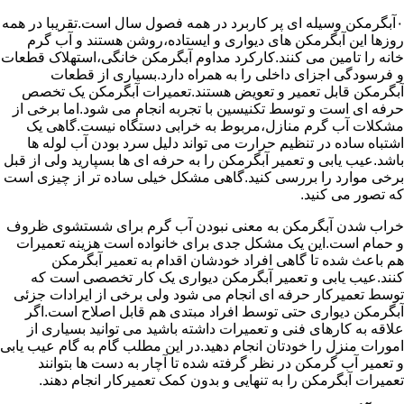
۰آبگرمکن وسیله ای پر کاربرد در همه فصول سال است.تقریبا در همه
روزها این آبگرمکن های دیواری و ایستاده،روشن هستند و آب گرم
خانه را تامین می کنند.کارکرد مداوم آبگرمکن خانگی،استهلاک قطعات
و فرسودگی اجزای داخلی را به همراه دارد.بسیاری از قطعات
آبگرمکن قابل تعمیر و تعویض هستند.تعمیرات آبگرمکن یک تخصص
حرفه ای است و توسط تکنیسین با تجربه انجام می شود.اما برخی از
مشکلات آب گرم منازل،مربوط به خرابی دستگاه نیست.گاهی یک
اشتباه ساده در تنظیم حرارت می تواند دلیل سرد بودن آب لوله ها
باشد.عیب یابی و تعمیر آبگرمکن را به حرفه ای ها بسپارید ولی از قبل
برخی موارد را بررسی کنید.گاهی مشکل خیلی ساده تر از چیزی است
که تصور می کنید.
خراب شدن آبگرمکن به معنی نبودن آب گرم برای شستشوی ظروف
و حمام است.این یک مشکل جدی برای خانواده است هزینه تعمیرات
هم باعث شده تا گاهی افراد خودشان اقدام به تعمیر آبگرمکن
کنند.عیب یابی و تعمیر آبگرمکن دیواری یک کار تخصصی است که
توسط تعمیرکار حرفه ای انجام می شود ولی برخی از ایرادات جزئی
آبگرمکن دیواری حتی توسط افراد مبتدی هم قابل اصلاح است.اگر
علاقه به کارهای فنی و تعمیرات داشته باشید می توانید بسیاری از
امورات منزل را خودتان انجام دهید.در این مطلب گام به گام عیب یابی
و تعمیر آب گرمکن در نظر گرفته شده تا آچار به دست ها بتوانند
تعمیرات آبگرمکن را به تنهایی و بدون کمک تعمیرکار انجام دهند.