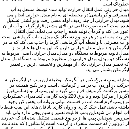
خطرناک است.
مبدل حرارتی عمل انتقال حرارت تولید شده توسط مشعل به آب
(مصرفی و گرمایشی)در محفظه ای به نام مبدل حرارتی انجام می
شود.مبدل حرارتی از چند ردیف لوله مسی رفت و برگشتی تشکیل
شده است که به صورت افقی در بالای مشعل قرار گرفته و آب از آن
عبور می کند و گرمای تولید شده را جذب می نماید.عمل انتقال
حرارت مستقیم در هر دو نوع دستگاه تک مبدل به آب گرمایشی است
و آب مصرفی با واسطه آب گرمایشی گرما را جذب می کند.که ما در
آبگرمکن چند مبل مبدل حرارتی داریم که این مبدل ها عبارتند از :
مبدل ثانویه مربوط به دستگاه دو مبدل،مبدل حرارتی اصلی مربوط به
دستگاه دو مبدل،مبدل حرارتی دو منظوره مربوط به دستگاه تک مبدل
که تعمیر مبدل حرارتی یکی از مهمترین و تخصصی ترین در تعمیر
آبگرمکن بشمار می آید.
وظیفه پمپ سیرکولاتور در آبگرمکن:وظیفه این پمپ در آبگرمکن به
حرکت در آوردن آب در مدار گرمایشی است و در پکیج همیشه در
مسیر برگشت گرمایش قرار می گیرد و این پمپ از نوع سانتریفیوژ
(گریز از مرکز) بوده و با برق 220 ولت کار می کند.مبرای عملکرداین
نوع پمپ لازم است آب در قسمت میانی پروانه آب پخش کن وجود
داشته باشد،عمل خنک کاری و روان کاری یاتاقان های این پمپ فقط با
آب انجام می شود،این پمپ قابلیت تعمیر و سیم پیچی ندارد ولی باید
سرویس شود،این پمپ ها از دو نوع قسمت تشکیل شده اند که عبارتند
از : روتور ( که قسمت متحرک و گردنده است )،استاتور ( که بدنه ثابت
پمپ است ) و لازم به ذکر است که تعمیر آبگرمکن در پمپ سیرکولاتور