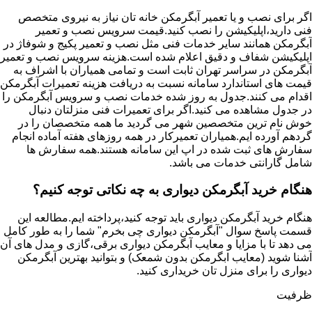
اگر برای نصب و یا تعمیر آبگرمکن خانه تان نیاز به نیروی متخصص
فنی دارید،اپلیکیشن را نصب کنید.قیمت سرویس نصب و تعمیر
آبگرمکن همانند سایر خدمات فنی مثل نصب و تعمیر پکیج و شوفاژ در
اپلیکیشن شفاف و دقیق اعلام شده است.هزینه سرویس نصب و تعمیر
آبگرمکن در سراسر تهران ثابت است و تمامی همیاران با اشراف به
قیمت های استاندارد سامانه نسبت به دریافت هزینه تعمیرات آبگرمکن
اقدام می کنند.جدول به روز شده خدمات نصب و سرویس آبگرمکن را
در جدول مشاهده می کنید.اگر برای تعمیرات فنی منزلتان دنبال
خوش نام ترین متخصصین شهر می گردید ما همه متخصصان را در
گردهم آورده ایم.همیاران تعمیرکار در همه روزهای هفته آماده انجام
سفارش های ثبت شده در اپ این سامانه هستند.همه سفارش ها
شامل گارانتی خدمات می باشد.
هنگام خرید آبگرمکن دیواری به چه نکاتی توجه کنیم؟
هنگام خرید آبگرمکن دیواری باید توجه کنید،پرداخته ایم.مطالعه این
قسمت پاسخ سوال "آبگرمکن دیواری چی بخرم" شما را به طور کامل
می دهد تا با مزایا و معایب آبگرمکن دیواری برقی،گازی و مدل های آن
آشنا شوید (معایب ابگرمکن بدون شمعک) و بتوانید بهترین آبگرمکن
دیواری را برای منزل تان خریداری کنید.
ظرفیت