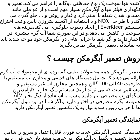
کننده هوا سوخت یک نوع حفاظتی دوگانه را فراهم می کند،تعمیر و
نگهداری فیلتر هوای آبگرمکن بسیار مهم است و از عواملی مانند :
مسدود شدن شعله با آستر،گرد و غبار و روغن و … جلو گیری می
کندو با طراحی NOX و با استفاده از اکسید نیتروژن پایین و ثبت اختراع
سیستم EverKleen از ایجاد رسوب جلوگیری می کند،هزینه های
سوخت را کاهش می دهد،و در این صورت شما آب گرم بیشتری در
اختیار دارید و اگر شما با خرابی هایی در آبگرمکن خود مواجه شدید باید
به نمایندگی تعمیر آبگرمکن تماس بگیرید.
روش تعمیر آبگرمکن چیست ؟
تعمیر آبگرمکن همه محصولات طیف گسترده ای از محصولات آب گرم
ارائه می دهند که شامل دیستگاه های قدیمی و مخازن آب مستقیم با
ظرفیت 40 الی 100 گالن و همچنین مخازن آب غیر مستقیم و
مستقیم است که می تواند،از یک سیستم دیگ بخار با کارآمدترین
دیگهای آب مصرفی نیاز دارید و شما با استفاده از دیگ بخار AIM
همیشه آبگرم مصرفی در اختیار دارید و اگر شما در این مول آبگرمکن
ها با خرابی روبرو شدید،نیاز به یک تکنسین تعمیر آبگرمکن دارید.
نمایندگی تعمیر آبگرمکن
نمایندگی تعمیر آبگرمکن خدمات فوری،قابل اعتماد و سریع را شامل
تعویض،تعمیر و نگهداری آبگرمکن در خدمت مشتریان خود قرار داده