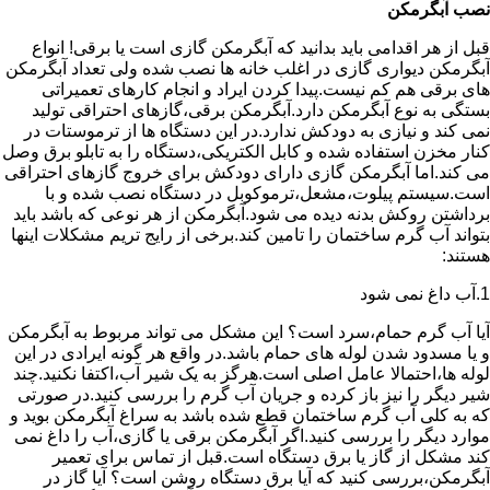
نصب آبگرمکن
قبل از هر اقدامی باید بدانید که آبگرمکن گازی است یا برقی! انواع
آبگرمکن دیواری گازی در اغلب خانه ها نصب شده ولی تعداد آبگرمکن
های برقی هم کم نیست.پیدا کردن ایراد و انجام کارهای تعمیراتی
بستگی به نوع آبگرمکن دارد.آبگرمکن برقی،گازهای احتراقی تولید
نمی کند و نیازی به دودکش ندارد.در این دستگاه ها از ترموستات در
کنار مخزن استفاده شده و کابل الکتریکی،دستگاه را به تابلو برق وصل
می کند.اما آبگرمکن گازی دارای دودکش برای خروج گازهای احتراقی
است.سیستم پیلوت،مشعل،ترموکوبل در دستگاه نصب شده و با
برداشتن روکش بدنه دیده می شود.آبگرمکن از هر نوعی که باشد باید
بتواند آب گرم ساختمان را تامین کند.برخی از رایج تریم مشکلات اینها
هستند:
1.آب داغ نمی شود
آیا آب گرم حمام،سرد است؟ این مشکل می تواند مربوط به آبگرمکن
و یا مسدود شدن لوله های حمام باشد.در واقع هر گونه ایرادی در این
لوله ها،احتمالا عامل اصلی است.هرگز به یک شیر آب،اکتفا نکنید.چند
شیر دیگر را نیز باز کرده و جریان آب گرم را بررسی کنید.در صورتی
که به کلی آب گرم ساختمان قطع شده باشد به سراغ آبگرمکن بوید و
موارد دیگر را بررسی کنید.اگر آبگرمکن برقی یا گازی،آب را داغ نمی
کند مشکل از گاز یا برق دستگاه است.قبل از تماس برای تعمیر
آبگرمکن،بررسی کنید که آیا برق دستگاه روشن است؟ آیا گاز در